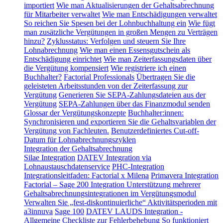
importiert
Wie man Aktualisierungen der Gehaltsabrechnung
für Mitarbeiter verwaltet
Wie man Entschädigungen verwaltet
So reichen Sie Spesen bei der Lohnbuchhaltung ein
Wie fügt
man zusätzliche Vergütungen in großen Mengen zu Verträgen
hinzu?
Zyklusstatus: Verfolgen und steuern Sie Ihre
Lohnabrechnung
Wie man einen Essensgutschein als
Entschädigung einrichtet
Wie man Zeiterfassungsdaten über
die Vergütung kompensiert
Wie registriere ich einen
Buchhalter?
Factorial Professionals
Übertragen Sie die
geleisteten Arbeitsstunden von der Zeiterfassung zur
Vergütung
Generieren Sie SEPA-Zahlungsdateien aus der
Vergütung
SEPA-Zahlungen über das Finanzmodul senden
Glossar der Vergütungskonzepte
Buchhalter:innen:
Synchronisieren und exportieren Sie die Gehaltsvariablen der
Vergütung von Fachleuten.
Benutzerdefiniertes Cut-off-
Datum für Lohnabrechnungszyklen
Integration der Gehaltsabrechnung
Silae Integration
DATEV Integration via
Lohnaustauschdatenservice
PHC-Integration
Integrationsleitfaden: Factorial x Milena
Primavera Integration
Factorial – Sage 200 Integration
Unterstützung mehrerer
Gehaltsabrechnungsintegrationen im Vergütungsmodul
Verwalten Sie „fest-diskontinuierliche“ Aktivitätsperioden mit
a3innuva
Sage 100
DATEV LAUDS Integration -
Allgemeine Checkliste zur Fehlerbehebung
So funktioniert