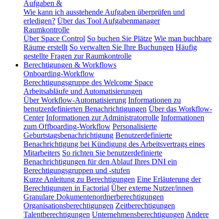
Aufgaben &
Wie kann ich ausstehende Aufgaben überprüfen und
erledigen?
Über das Tool Aufgabenmanager
Raumkontrolle
Über Space Control
So buchen Sie Plätze
Wie man buchbare
Räume erstellt
So verwalten Sie Ihre Buchungen
Häufig
gestellte Fragen zur Raumkontrolle
Berechtigungen & Workflows
Onboarding-Workflow
Berechtigungsgruppe des Welcome Space
Arbeitsabläufe und Automatisierungen
Über Workflow-Automatisierung
Informationen zu
benutzerdefinierten Benachrichtigungen
Über das Workflow-
Center
Informationen zur Administratorrolle
Informationen
zum Offboarding-Workflow
Personalisierte
Geburtstagsbenachrichtigung
Benutzerdefinierte
Benachrichtigung bei Kündigung des Arbeitsvertrags eines
Mitarbeiters
So richten Sie benutzerdefinierte
Benachrichtigungen für den Ablauf Ihres DNI ein
Berechtigungsgruppen und -stufen
Kurze Anleitung zu Berechtigungen
Eine Erläuterung der
Berechtigungen in Factorial
Über externe Nutzer/innen
Granulare Dokumentenordnerberechtigungen
Organisationsberechtigungen
Zeitberechtigungen
Talentberechtigungen
Unternehmensberechtigungen
Andere