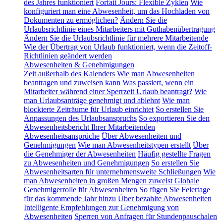
des Jahres funktioniert
Forfait Jours: Flexible Zyklen
Wie
konfiguriert man eine Abwesenheit, um das Hochladen von
Dokumenten zu ermöglichen?
Ändern Sie die
Urlaubsrichtlinie eines Mitarbeiters mit Guthabenübertragung
Ändern Sie die Urlaubsrichtlinie für mehrere Mitarbeitende
Wie der Übertrag von Urlaub funktioniert, wenn die Zeitoff-
Richtlinien geändert werden
Abwesenheiten & Genehmigungen
Zeit außerhalb des Kalenders
Wie man Abwesenheiten
beantragen und zuweisen kann
Was passiert, wenn ein
Mitarbeiter während einer Sperrzeit Urlaub beantragt?
Wie
man Urlaubsanträge genehmigt und ablehnt
Wie man
blockierte Zeiträume für Urlaub einrichtet
So erstellen Sie
Anpassungen des Urlaubsanspruchs
So exportieren Sie den
Abwesenheitsbericht Ihrer Mitarbeitenden
Abwesenheitsansprüche
Über Abwesenheiten und
Genehmigungen
Wie man Abwesenheitstypen erstellt
Über
die Genehmiger der Abwesenheiten
Häufig gestellte Fragen
zu Abwesenheiten und Genehmigungen
So erstellen Sie
Abwesenheitsarten für unternehmensweite Schließungen
Wie
man Abwesenheiten in großen Mengen zuweist
Globale
Genehmigerrolle für Abwesenheiten
So fügen Sie Feiertage
für das kommende Jahr hinzu
Über bezahlte Abwesenheiten
Intelligente Empfehlungen zur Genehmigung von
Abwesenheiten
Sperren von Anfragen für Stundenpauschalen