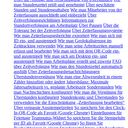
man Stundenzettel prüft und genehmigt
Über geschätzte
Stunden und Stundenguthaben
Wie man Mitarbeiter von der
Zeiterfassung ausschließt und einbezieht
Über
Zeitverfolgungsrichtlinien
Informationen zur
Standortverfolgung am Arbeitsplatz
Über Pausen
Über die
Toleranz bei der Zeitverfolgung
Über Zeiterfassungssysteme
Wie man Zeiterfassungsberichte exportiert
Wie man sich mit
ID ein- und ausstempelt
Wie man Geolokalisierung im
Zeittracking verwendet
Wie man seine Arbeitszeiten manuell
erfasst und bearbeitet
Wie man sich mit dem QR-Code ein-
und ausstempelt
Wie man sich am Desktop ein- und
ausstempelt
Wie man Arbeitspläne erstellt und zuweist
FAQ
über Zeitverfolgung
Wie man den Stundenzettel automatisch
ausfüllt
Über Zeiterfassungsbenachrichtigungen
Überstundenvergütung
Wie man eine Abwesenheit in einem
Zähler hinzufügt oder ändert
Jahresbilanz: Maximale
Jahresarbeitszeit vs. geplante Arbeitszeit
Sonderstunden
Wie
man Nachtschichten konfiguriert
Wie man die Vergütung für
Überstunden konfiguriert
Stundenkonto und Überstunden
So
verwenden Sie die Einschränkung „Zeiterfassung bearbeiten“
Über verpasste Ausstempelzeiten
So speichern Sie den Clock-
In-QR-Code als Favorit (Google Chrome)
Einstellungen für
Feiertage
Teamstatus-Widget
So speichern Sie die Stempeluhr
per ID als Favorit (Google Chrome)
So fügen Sie