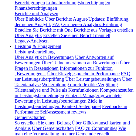
Berechtigungen
Lohnabrechnungsberechtigungen
Finanzberechtigungen
Berichte und Analysen
Über Einblicke
Über Berichte
August-Updates: Einführung
der neuen Analytik
FAQ zur neuen Analytics-Erfahrung
Erstellen Sie Berichte mit One
Berichte aus Vorlagen erstellen
Über Analytik
Erstellen Sie einen Bericht manuell
Legacy-Analysen
Leistung & Engagement
Leistungsbeurteilung
Über Analytik in Bewertungen
Über Antworten auf
Bewertungen
Über Teilnehmer/innen an Bewertungen
Über
Fragen in Rezensionen
Informationen zur Funktion
„Bewertungen“.
Über Einzelgespräche in Performance
FAQ
zur Leistungsüberprüfung
Über Leistungsbeurteilungen
Über
Talentanalyse
Weiterbildung durch flexible Vergütung
Talentanalyse und Pulse als Kernfunktionen
Kompetenzstufen
in Leistungsbeurteilungen
Echtzeit-Manager-gewichtete
Bewertung in Leistungsbeurteilungen
Ziele in
Leistungsbeurteilungen: Kontext-Seitenpanel
Feedbacks in
Performance
Self-assessment reviews
Gemeinschaften
So erstellen Sie einen Beitrag
Über Glückwunschkarten und
Applaus
Über Gemeinschaften
FAQ zu Communities
Wie
man eine Veranstaltung in einer Gemeinde erstellt