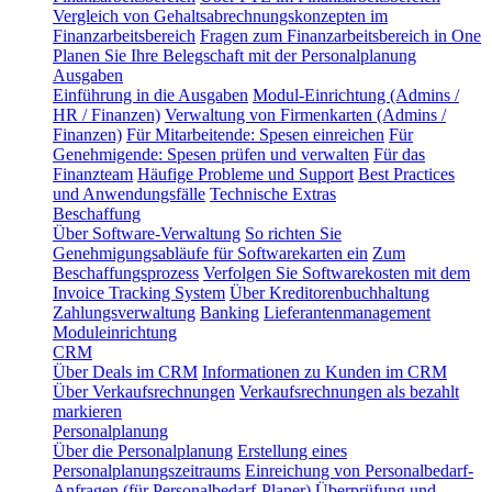
Vergleich von Gehaltsabrechnungskonzepten im
Finanzarbeitsbereich
Fragen zum Finanzarbeitsbereich in One
Planen Sie Ihre Belegschaft mit der Personalplanung
Ausgaben
Einführung in die Ausgaben
Modul-Einrichtung (Admins /
HR / Finanzen)
Verwaltung von Firmenkarten (Admins /
Finanzen)
Für Mitarbeitende: Spesen einreichen
Für
Genehmigende: Spesen prüfen und verwalten
Für das
Finanzteam
Häufige Probleme und Support
Best Practices
und Anwendungsfälle
Technische Extras
Beschaffung
Über Software-Verwaltung
So richten Sie
Genehmigungsabläufe für Softwarekarten ein
Zum
Beschaffungsprozess
Verfolgen Sie Softwarekosten mit dem
Invoice Tracking System
Über Kreditorenbuchhaltung
Zahlungsverwaltung
Banking
Lieferantenmanagement
Moduleinrichtung
CRM
Über Deals im CRM
Informationen zu Kunden im CRM
Über Verkaufsrechnungen
Verkaufsrechnungen als bezahlt
markieren
Personalplanung
Über die Personalplanung
Erstellung eines
Personalplanungszeitraums
Einreichung von Personalbedarf-
Anfragen (für Personalbedarf-Planer)
Überprüfung und