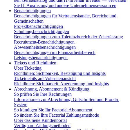
den Gerätekatalog und das IT-Inventar
Inventar — Verwalten
Sie IT-Ausrüstung und andere Unternehmensressourcen
Benachrichtigungen
Benachrichtigungen für Vertrauenskanäle, Bereiche und
Gemeinschaften
Projektbenachrichtigungen
Schulungsbenachrichtigungen
Benachrichtigungen zum Toleranzbereich der Zeiterfassung
Recruitment-Benachrichtigungen
Abwesenheitsbenachrichtigungen
Benachrichtigungen im Finanzarbeitsbereich
Leistungsbenachrichtigungen
Tickets und Richtlinien
Über Ticketing
Richtlinien: Sichtbarkeit, Bestätigung und Insights
Ticketdetails auf Vollseitenansicht
Richtlinien: Sichtbarkeit, Anerkennung und Insights
Abrechnung, Abonnement & Kündigung
So prüfen Sie Ihre Rechnungen
Informationen zur Abrechnung: Gutschriften und Prorata-
System
So kündigen Sie Ihr Factorial Abonnement
So ändern Sie Ihre Factorial Zahlungsmethode
Über das neue Kundenportal
Verfügbare Zahlungsmethoden