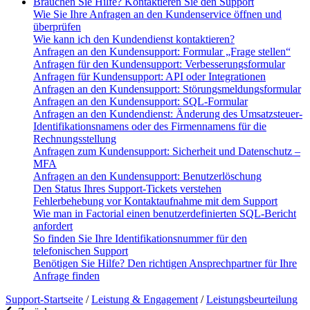
Brauchen Sie Hilfe? Kontaktieren Sie den Support
Wie Sie Ihre Anfragen an den Kundenservice öffnen und
überprüfen
Wie kann ich den Kundendienst kontaktieren?
Anfragen an den Kundensupport: Formular „Frage stellen“
Anfragen für den Kundensupport: Verbesserungsformular
Anfragen für Kundensupport: API oder Integrationen
Anfragen an den Kundensupport: Störungsmeldungsformular
Anfragen an den Kundensupport: SQL-Formular
Anfragen an den Kundendienst: Änderung des Umsatzsteuer-
Identifikationsnamens oder des Firmennamens für die
Rechnungsstellung
Anfragen zum Kundensupport: Sicherheit und Datenschutz –
MFA
Anfragen an den Kundensupport: Benutzerlöschung
Den Status Ihres Support-Tickets verstehen
Fehlerbehebung vor Kontaktaufnahme mit dem Support
Wie man in Factorial einen benutzerdefinierten SQL-Bericht
anfordert
So finden Sie Ihre Identifikationsnummer für den
telefonischen Support
Benötigen Sie Hilfe? Den richtigen Ansprechpartner für Ihre
Anfrage finden
Support-Startseite
/
Leistung & Engagement
/
Leistungsbeurteilung