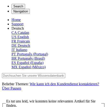
Search
Navigation
Home
Support
Deutsch
CA
Catalan
US
English
FR
Français
DE
Deutsch
IT
Italiano
PT
Português (Portugal)
BR
Português (Brasil)
ES
Español (España)
MX
Español (México)
Beliebte Themen:
Wie kann ich den Kundendienst kontaktieren?
Über Pausen
Es tut uns leid, wir konnten keine relevanten Artikel für Sie
finden.