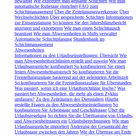
bewältigt
Wie exportiert man geplante Schichten
Wie man
automatische Ruhetage einrichtet
FAQ zum
Schichtmanagement
Über die Zeitplanungswerkzeuge
Über
Wechselschichten
Über gespeicherte Schichten
Informationen
zur Einsatzplanung
So können Sie den Jahresbilanzbericht
anzeigen und exportieren
Wie man einen Schichttausch
beantragt
Wie man Abwesenheiten in Shifts verwaltet
Automatische Schichtplanung
Stundenbank im
Schichtmanagement
Abwesenheiten
Informationen zu den Urlaubseinstellungen: Übersicht
Wie
man Abwesenheitsrichtlinien erstellt und zuweist
Wie man
Urlaubsansprüche konfiguriert
So konfigurieren Sie einen
festen Abwesenheitsanspruch
So konfigurieren Sie die
Freistellungszulage basierend auf der geleisteten Arbeitszeit
So konfigurieren Sie die Freistellungszulage für Überstunden
Was passiert, wenn ich eine Urlaubsrichtlinie lösche?
Was
passiert bei Abwesenheiten, die mehr als einen Zyklus
umfassen?
Zu den Zeiträumen des Dienstalters
Häufig
gestellte Fragen zu den Abwesenheitseinstellungen
So
konfigurieren Sie Arbeitstage und Geschäftstage
Über die
Urlaubsregelung
So richten Sie die Übertragung von Urlaubs-
und Abwesenheitstagen ein
Urlaubsberechnungen
Wie man
Urlaubsansprüche importiert
Änderung der Gesamtzahl der
Urlaubstage zwischen den Jahren
Wie der Übertrag am Ende