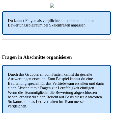
Du
kannst
Fragen
als
verpflichtend
markieren
und
den
Bewertungsspielraum
bei
Skalenfragen
anpassen
.
Fragen
in
Abschnitte
organisieren
Durch
das
Gruppieren
von
Fragen
kannst
du
gezielte
Auswertungen
erstellen
.
Zum
Beispiel
kannst
du
eine
Beurteilung
speziell
f
ü
r
das
Vertriebsteam
erstellen
und
darin
einen
Abschnitt
mit
Fragen
zur
Lernf
ä
higkeit
einf
ü
gen
.
Wenn
die
Teammitglieder
die
Bewertung
abgeschlossen
haben
,
erh
ä
ltst
du
einen
Bericht
auf
Basis
dieser
Antworten
.
So
kannst
du
das
Lernverhalten
im
Team
messen
und
vergleichen
.