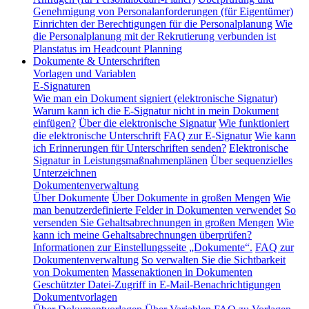
Genehmigung von Personalanforderungen (für Eigentümer)
Einrichten der Berechtigungen für die Personalplanung
Wie
die Personalplanung mit der Rekrutierung verbunden ist
Planstatus im Headcount Planning
Dokumente & Unterschriften
Vorlagen und Variablen
E-Signaturen
Wie man ein Dokument signiert (elektronische Signatur)
Warum kann ich die E-Signatur nicht in mein Dokument
einfügen?
Über die elektronische Signatur
Wie funktioniert
die elektronische Unterschrift
FAQ zur E-Signatur
Wie kann
ich Erinnerungen für Unterschriften senden?
Elektronische
Signatur in Leistungsmaßnahmenplänen
Über sequenzielles
Unterzeichnen
Dokumentenverwaltung
Über Dokumente
Über Dokumente in großen Mengen
Wie
man benutzerdefinierte Felder in Dokumenten verwendet
So
versenden Sie Gehaltsabrechnungen in großen Mengen
Wie
kann ich meine Gehaltsabrechnungen überprüfen?
Informationen zur Einstellungsseite „Dokumente“.
FAQ zur
Dokumentenverwaltung
So verwalten Sie die Sichtbarkeit
von Dokumenten
Massenaktionen in Dokumenten
Geschützter Datei-Zugriff in E-Mail-Benachrichtigungen
Dokumentvorlagen