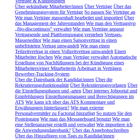
Verträge & Kündigungen
Über gekündigte Mitarbeiter/innen
Über Verträge
Über das
Genehmigungssystem für Verträge
So passen Sie Verträge an
Wie man Verträge massenhaft bearbeitet und importiert
Über
das Management der Jahresstunden
Wie man den Vertragstyp
„fijo-discontinuos“ verwaltet
Wie man Verträge anpasst
Vertragsende und Plattformzugang verstehen
Vertrags-
Masseneditor
Wie man einen Saisonvertrag in einen
unbefristeten Vertrag umwandelt
Wie man einen
Teilzeitvertrag in einen Vollzeitvertrag umwandelt
Einen
Mitarbeiter löschen
Wie man Verträge verwaltet
Automatische
Erstellung von Nachfüllungen bei der Kündigung eines
Mitarbeiters/einer Mitarbeiterin
Arbeitsart in Verträgen
Bewerber-Tracking-System
Über die Datenbank der Kandidat:innen
Über die
Rekrutierungsfunktionalität
Über Rekrutierungsvorlagen
Über
die Einstellungsphasen und -arten
Über internes Jobportal und
Empfehlungen
Einstellungsmanager und Berechtigungen im
ATS
Wie kann ich über das ATS Kommentare und
Erwähnungen hinterlassen?
Wie man externe
Personalvermittler zu Factorial hinzufügt
So nutzen Sie den
Posteingang
Wie man das Messageboard benutzt
Wie man
eine Stellenanzeige erstellt und verwaltet
Wie importiere ich
die Anwendungsdatenbank?
Über das Angebotsschreiben
Über das Hinzufügen von Tags zu Kandidat/innen