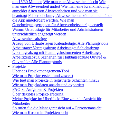
um 15/30 Minuten
Wie man eine Abwesenheit löscht
Wie
man eine Abwesenheit ändert
Wie man eine Krankmeldung
anmeldet
Arten von Abwesenheiten und wie man sie
beantragt
Fehlerbehebung: Abwesenheiten können nicht über
die App angefordert werden.
Wie man
Genehmigungsgruppen für Abwesenheitsanträge erstellt
Warum Urlaubstage für Mitarbeiter und Administratoren
unterschiedlich angezeigt werden
Abwesenheitsabzüge
Abzug von Urlaubstagen
Kalendertage: Alle Planungstools
Arbeitstage: Vertragsabzug
Arbeitstage: Schichtabzug
Übertragsabzug mit Planungsinstrumenten
Arbeitstage:
Arbeitszeitabzug
Szenarien für Halbtagsabzüge
Ouvreé &
Ouvreable: Alle Planungstools
Projekte
Über das Projektmanagement-Tool
Wie man Projekte erstellt und zuweist
Wie fügt man Projekte in registrierte Schichten hinzu?
Wie man Projektdaten ansieht und exportiert
FAQ zu Aufgaben & Projekten
Über flexibles Projekt-Tracking
Meine Projekte im Überblick: Eine zentrale Ansicht für
Mitarbeiter
So rufen Sie die Manageransicht auf – Personenansicht
Wie man Kosten in Projekten sieht