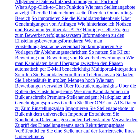
Allgemeine Datenschutzbestimmungen mit Factorial
WhatsApp-Click-to-Chat-Funktion
Wie man Stellenangebote
anzeigt
Über die Unternehmensseite
Über den Onboarding-
Bereich
So importieren Sie die Kandidatendatenbank
Über
Genehmigungen von Anfragen
Wie hinterlasse ich Notizen
und Erwähnungen über das ATS?
Häufig gestellte Fragen
zum Bewerberverfolgungssystem
Informationen zu den
Einstellungsbewertungsformularen
Wie man
Vorstellungsgespräche vereinbart
So konfigurieren Sie
Vorlagen für Ablehnungsnachrichten
So nutzen Sie KI zur
Bewertung und Bewertung von Bewerberbewerbungen
Wie
man Kandidaten beim Übergang zwischen den Phasen
automatisch per E-Mail benachrichtigt
Multiportal-Integration
So rufen Sie Kandidaten von Ihrem Telefon aus an
So laden
Sie Lebensläufe in großen Mengen hoch
Wie man
Bewerbungen verwaltet
Über Rekrutierungsinsights
Über die
Rollen des Einstellungsteams
Wie man Kandidat/innen im
Bulk anschreibt
Premium-Stellenanzeigen: Marktplatz und
Genehmigungsprozess
Greifen Sie über ONE auf ATS-Daten
zu
Zum Einstellungsplan
Importieren Sie Stellenangebote im
Bulk mit dem universellen Importeur
Extrahieren Sie
Kandidat:in-Daten aus gescannten Lebensläufen
Verwalte den
Zugriff des Einstellungsteams nach Rekrutierungsphase
Veröffentlichen Sie eine Stelle nur auf der Karriereseite Ihres
Unternehmens