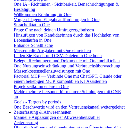
One IA - Richtlinien - Sichtbarkeit, Benachrichtigungen &
Bestätigung
Willkommen Erfahrung für One
Vorgeschlagene Eingabeaufforderungen in One
Sprachdiktat in One
Frage One nach deinen Umfrageergebnissen
Hinzufügen von Kandidat/innen durch das Hochladen von
Lebensläufen in One
Enhance-Schaltfläche
Massenhafte Ausgaben mit One einreichen
Laden Sie Excel- und CSV-Dateien in One hoch
Belege, Rechnungen und Dokumente mit One mobil teilen
One Nutzungseinschränkung und Verbrauchsüberwachung
Massenkostenstellenzuweisungen mit One
Factorial MCP — Verbinde One mit ChatGPT, Claude oder
einem beliebigen MCP-kompatiblen KI-Assistenten
Projektzeitkommentare in One
Melde mehrere Personen für mehrere Schulungen mit ONE
an
Goals - Targets by periods
One Beschwerde wird an den Vertrauenskanaal weitergeleitet
Zeiterfassung & Abwesenheiten
Manuelle Anpassungen der Abwesenheitszähler
Zeiterfassung
Über die Anfrage und Genehmigung von Überstunden
Wie