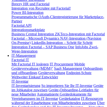
Breezy HR und Factorial
Integration von Recruitee mit Factorial!
Power BI-Integration
Programmatische OAuth-Clientregistrierung für Marketplace-
Partner
Factorial API
Integrationsmarktplatz
Business Central Integration
ZKTeco-Integration mit Factorial
Factorial – Microsoft Dynamics NAV-Integration (Navision
On-Premise)
LinkedIn-Integration – Schritt für Schritt
Integration Factorial – SAP Business One
InfoJobs Zwei-
Wege-Integration
IT-Management
Factorial IT
Mit Factorial IT loslegen
IT Procurement
Mobile
Geräteverwaltung (MDM)“
SaaS Management
Onboardings
und offboardings
Geräteverwaltung
Endpoint-Schutz
Weltweiter Einkauf
Entwickler
IT-Inventar
IT-Inventarisierung
So importieren Sie Ihr IT-Inventar
Geräte
im Jobkatalog zuweisen
Geräte-Onboarding-Leitfaden für
neue Mitarbeiter
Automatisierte Gerätedokumente für
Vereinbarungen im IT-Inventar
Gerätekatalog
IT-Ressourcen
während der Einarbeitung von Mitarbeitenden zuweisen
Über