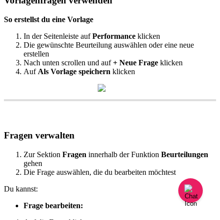
Vorlagenfragen
verwenden
So
erstellst
du
eine
Vorlage
In
der
Seitenleiste
auf
Performance
klicken
Die
gew
ü
nschte
Beurteilung
ausw
ä
hlen
oder
eine
neue
erstellen
Nach
unten
scrollen
und
auf
+
Neue
Frage
klicken
Auf
Als
Vorlage
speichern
klicken
Fragen
verwalten
Zur
Sektion
Fragen
innerhalb
der
Funktion
Beurteilungen
gehen
Die
Frage
ausw
ä
hlen
,
die
du
bearbeiten
m
ö
chtest
Du
kannst
:
Frage
bearbeiten
: