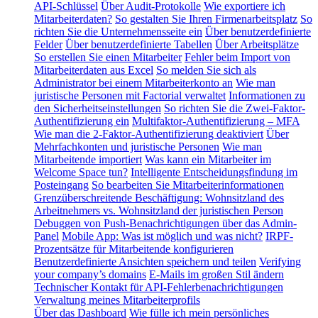
API-Schlüssel
Über Audit-Protokolle
Wie exportiere ich
Mitarbeiterdaten?
So gestalten Sie Ihren Firmenarbeitsplatz
So
richten Sie die Unternehmensseite ein
Über benutzerdefinierte
Felder
Über benutzerdefinierte Tabellen
Über Arbeitsplätze
So erstellen Sie einen Mitarbeiter
Fehler beim Import von
Mitarbeiterdaten aus Excel
So melden Sie sich als
Administrator bei einem Mitarbeiterkonto an
Wie man
juristische Personen mit Factorial verwaltet
Informationen zu
den Sicherheitseinstellungen
So richten Sie die Zwei-Faktor-
Authentifizierung ein
Multifaktor-Authentifizierung – MFA
Wie man die 2-Faktor-Authentifizierung deaktiviert
Über
Mehrfachkonten und juristische Personen
Wie man
Mitarbeitende importiert
Was kann ein Mitarbeiter im
Welcome Space tun?
Intelligente Entscheidungsfindung im
Posteingang
So bearbeiten Sie Mitarbeiterinformationen
Grenzüberschreitende Beschäftigung: Wohnsitzland des
Arbeitnehmers vs. Wohnsitzland der juristischen Person
Debuggen von Push-Benachrichtigungen über das Admin-
Panel
Mobile App: Was ist möglich und was nicht?
IRPF-
Prozentsätze für Mitarbeitende konfigurieren
Benutzerdefinierte Ansichten speichern und teilen
Verifying
your company’s domains
E-Mails im großen Stil ändern
Technischer Kontakt für API-Fehlerbenachrichtigungen
Verwaltung meines Mitarbeiterprofils
Über das Dashboard
Wie fülle ich mein persönliches