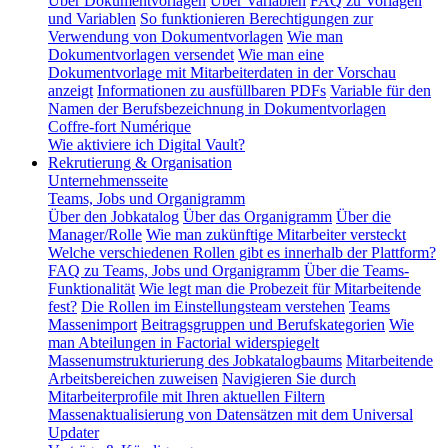
Über Dokumentvorlagen
Über Variablen
FAQ zu Vorlagen
und Variablen
So funktionieren Berechtigungen zur
Verwendung von Dokumentvorlagen
Wie man
Dokumentvorlagen versendet
Wie man eine
Dokumentvorlage mit Mitarbeiterdaten in der Vorschau
anzeigt
Informationen zu ausfüllbaren PDFs
Variable für den
Namen der Berufsbezeichnung in Dokumentvorlagen
Coffre-fort Numérique
Wie aktiviere ich Digital Vault?
Rekrutierung & Organisation
Unternehmensseite
Teams, Jobs und Organigramm
Über den Jobkatalog
Über das Organigramm
Über die
Manager/Rolle
Wie man zukünftige Mitarbeiter versteckt
Welche verschiedenen Rollen gibt es innerhalb der Plattform?
FAQ zu Teams, Jobs und Organigramm
Über die Teams-
Funktionalität
Wie legt man die Probezeit für Mitarbeitende
fest?
Die Rollen im Einstellungsteam verstehen
Teams
Massenimport
Beitragsgruppen und Berufskategorien
Wie
man Abteilungen in Factorial widerspiegelt
Massenumstrukturierung des Jobkatalogbaums
Mitarbeitende
Arbeitsbereichen zuweisen
Navigieren Sie durch
Mitarbeiterprofile mit Ihren aktuellen Filtern
Massenaktualisierung von Datensätzen mit dem Universal
Updater