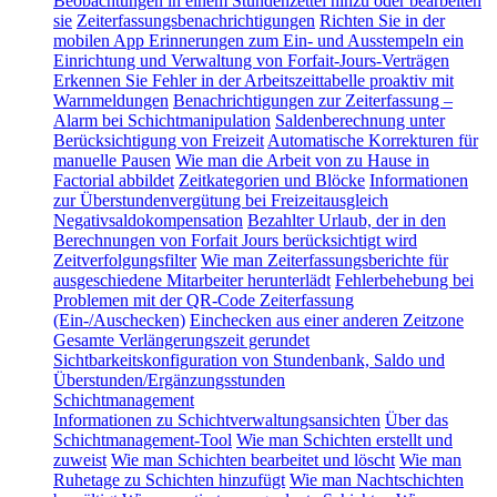
Beobachtungen in einem Stundenzettel hinzu oder bearbeiten
sie
Zeiterfassungsbenachrichtigungen
Richten Sie in der
mobilen App Erinnerungen zum Ein- und Ausstempeln ein
Einrichtung und Verwaltung von Forfait-Jours-Verträgen
Erkennen Sie Fehler in der Arbeitszeittabelle proaktiv mit
Warnmeldungen
Benachrichtigungen zur Zeiterfassung –
Alarm bei Schichtmanipulation
Saldenberechnung unter
Berücksichtigung von Freizeit
Automatische Korrekturen für
manuelle Pausen
Wie man die Arbeit von zu Hause in
Factorial abbildet
Zeitkategorien und Blöcke
Informationen
zur Überstundenvergütung bei Freizeitausgleich
Negativsaldokompensation
Bezahlter Urlaub, der in den
Berechnungen von Forfait Jours berücksichtigt wird
Zeitverfolgungsfilter
Wie man Zeiterfassungsberichte für
ausgeschiedene Mitarbeiter herunterlädt
Fehlerbehebung bei
Problemen mit der QR-Code Zeiterfassung
(Ein-/Auschecken)
Einchecken aus einer anderen Zeitzone
Gesamte Verlängerungszeit gerundet
Sichtbarkeitskonfiguration von Stundenbank, Saldo und
Überstunden/Ergänzungsstunden
Schichtmanagement
Informationen zu Schichtverwaltungsansichten
Über das
Schichtmanagement-Tool
Wie man Schichten erstellt und
zuweist
Wie man Schichten bearbeitet und löscht
Wie man
Ruhetage zu Schichten hinzufügt
Wie man Nachtschichten