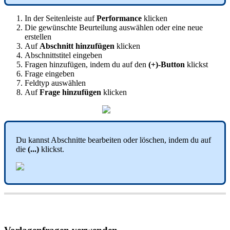
In
der
Seitenleiste
auf
Performance
klicken
Die
gew
ü
nschte
Beurteilung
ausw
ä
hlen
oder
eine
neue
erstellen
Auf
Abschnitt
hinzuf
ü
gen
klicken
Abschnittstitel
eingeben
Fragen
hinzuf
ü
gen
,
indem
du
auf
den
(
+
)
-
Button
klickst
Frage
eingeben
Feldtyp
ausw
ä
hlen
Auf
Frage
hinzuf
ü
gen
klicken
Du
kannst
Abschnitte
bearbeiten
oder
l
ö
schen
,
indem
du
auf
die
(
.
.
.
)
klickst
.