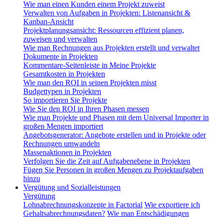
Wie man einen Kunden einem Projekt zuweist
Verwalten von Aufgaben in Projekten: Listenansicht &
Kanban-Ansicht
Projektplanungsansicht: Ressourcen effizient planen,
zuweisen und verwalten
Wie man Rechnungen aus Projekten erstellt und verwaltet
Dokumente in Projekten
Kommentare-Seitenleiste in Meine Projekte
Gesamtkosten in Projekten
Wie man den ROI in seinen Projekten misst
Budgettypen in Projekten
So importieren Sie Projekte
Wie Sie den ROI in Ihren Phasen messen
Wie man Projekte und Phasen mit dem Universal Importer in
großen Mengen importiert
Angebotsgenerator: Angebote erstellen und in Projekte oder
Rechnungen umwandeln
Massenaktionen in Projekten
Verfolgen Sie die Zeit auf Aufgabenebene in Projekten
Fügen Sie Personen in großen Mengen zu Projektaufgaben
hinzu
Vergütung und Sozialleistungen
Vergütung
Lohnabrechnungskonzepte in Factorial
Wie exportiere ich
Gehaltsabrechnungsdaten?
Wie man Entschädigungen