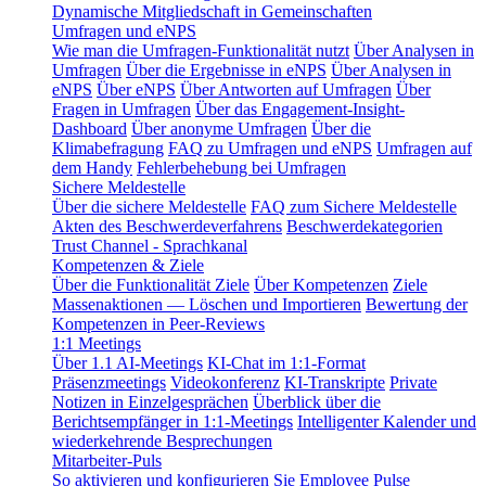
Dynamische Mitgliedschaft in Gemeinschaften
Umfragen und eNPS
Wie man die Umfragen-Funktionalität nutzt
Über Analysen in
Umfragen
Über die Ergebnisse in eNPS
Über Analysen in
eNPS
Über eNPS
Über Antworten auf Umfragen
Über
Fragen in Umfragen
Über das Engagement-Insight-
Dashboard
Über anonyme Umfragen
Über die
Klimabefragung
FAQ zu Umfragen und eNPS
Umfragen auf
dem Handy
Fehlerbehebung bei Umfragen
Sichere Meldestelle
Über die sichere Meldestelle
FAQ zum Sichere Meldestelle
Akten des Beschwerdeverfahrens
Beschwerdekategorien
Trust Channel - Sprachkanal
Kompetenzen & Ziele
Über die Funktionalität Ziele
Über Kompetenzen
Ziele
Massenaktionen — Löschen und Importieren
Bewertung der
Kompetenzen in Peer-Reviews
1:1 Meetings
Über 1.1 AI-Meetings
KI-Chat im 1:1-Format
Präsenzmeetings
Videokonferenz
KI-Transkripte
Private
Notizen in Einzelgesprächen
Überblick über die
Berichtsempfänger in 1:1-Meetings
Intelligenter Kalender und
wiederkehrende Besprechungen
Mitarbeiter-Puls
So aktivieren und konfigurieren Sie Employee Pulse