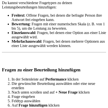
Du
kannst
verschiedene
Fragetypen
zu
deinen
Leistungsbeurteilungen
hinzuf
ü
gen
:
Freitext
:
Offene
Fragen
,
bei
denen
die
befragte
Person
ihre
Antwort
frei
eingeben
kann
.
Bewertung
:
Fragen
mit
einer
numerischen
Skala
(
z
.
B
.
von
1
bis
5
)
,
um
die
Leistung
zu
bewerten
.
Einzelauswahl
:
Fragen
,
bei
denen
eine
Option
aus
einer
Liste
ausgew
ä
hlt
wird
.
Mehrfachauswahl
:
Fragen
,
bei
denen
mehrere
Optionen
aus
einer
Liste
ausgew
ä
hlt
werden
k
ö
nnen
.
Fragen
zu
einer
Beurteilung
hinzuf
ü
gen
In
der
Seitenleiste
auf
Performance
klicken
Die
gew
ü
nschte
Beurteilung
ausw
ä
hlen
oder
eine
neue
erstellen
Nach
unten
scrollen
und
auf
+
Neue
Frage
klicken
Frage
eingeben
Feldtyp
ausw
ä
hlen
Auf
Frage
hinzuf
ü
gen
klicken