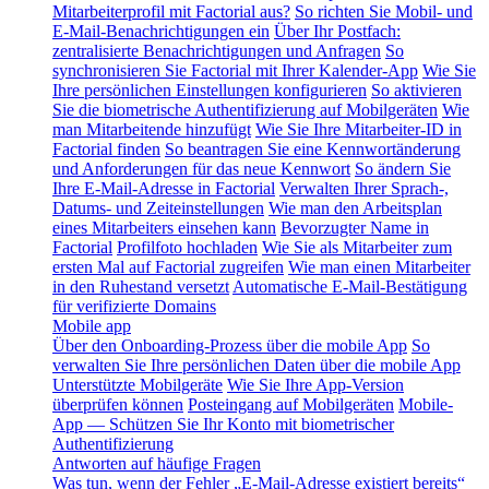
Mitarbeiterprofil mit Factorial aus?
So richten Sie Mobil- und
E-Mail-Benachrichtigungen ein
Über Ihr Postfach:
zentralisierte Benachrichtigungen und Anfragen
So
synchronisieren Sie Factorial mit Ihrer Kalender-App
Wie Sie
Ihre persönlichen Einstellungen konfigurieren
So aktivieren
Sie die biometrische Authentifizierung auf Mobilgeräten
Wie
man Mitarbeitende hinzufügt
Wie Sie Ihre Mitarbeiter-ID in
Factorial finden
So beantragen Sie eine Kennwortänderung
und Anforderungen für das neue Kennwort
So ändern Sie
Ihre E-Mail-Adresse in Factorial
Verwalten Ihrer Sprach-,
Datums- und Zeiteinstellungen
Wie man den Arbeitsplan
eines Mitarbeiters einsehen kann
Bevorzugter Name in
Factorial
Profilfoto hochladen
Wie Sie als Mitarbeiter zum
ersten Mal auf Factorial zugreifen
Wie man einen Mitarbeiter
in den Ruhestand versetzt
Automatische E-Mail-Bestätigung
für verifizierte Domains
Mobile app
Über den Onboarding-Prozess über die mobile App
So
verwalten Sie Ihre persönlichen Daten über die mobile App
Unterstützte Mobilgeräte
Wie Sie Ihre App-Version
überprüfen können
Posteingang auf Mobilgeräten
Mobile-
App — Schützen Sie Ihr Konto mit biometrischer
Authentifizierung
Antworten auf häufige Fragen
Was tun, wenn der Fehler „E-Mail-Adresse existiert bereits“