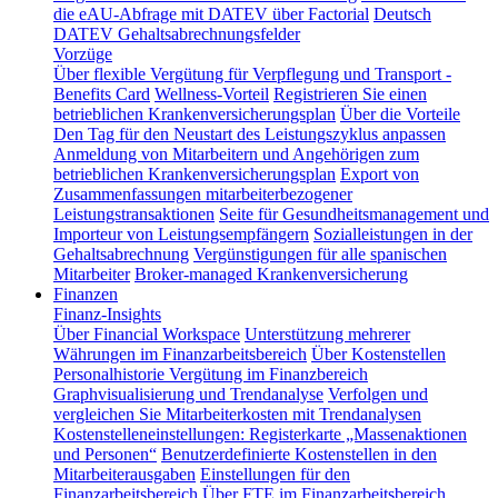
die eAU-Abfrage mit DATEV über Factorial
Deutsch
DATEV Gehaltsabrechnungsfelder
Vorzüge
Über flexible Vergütung für Verpflegung und Transport -
Benefits Card
Wellness-Vorteil
Registrieren Sie einen
betrieblichen Krankenversicherungsplan
Über die Vorteile
Den Tag für den Neustart des Leistungszyklus anpassen
Anmeldung von Mitarbeitern und Angehörigen zum
betrieblichen Krankenversicherungsplan
Export von
Zusammenfassungen mitarbeiterbezogener
Leistungstransaktionen
Seite für Gesundheitsmanagement und
Importeur von Leistungsempfängern
Sozialleistungen in der
Gehaltsabrechnung
Vergünstigungen für alle spanischen
Mitarbeiter
Broker-managed Krankenversicherung
Finanzen
Finanz-Insights
Über Financial Workspace
Unterstützung mehrerer
Währungen im Finanzarbeitsbereich
Über Kostenstellen
Personalhistorie
Vergütung im Finanzbereich
Graphvisualisierung und Trendanalyse
Verfolgen und
vergleichen Sie Mitarbeiterkosten mit Trendanalysen
Kostenstelleneinstellungen: Registerkarte „Massenaktionen
und Personen“
Benutzerdefinierte Kostenstellen in den
Mitarbeiterausgaben
Einstellungen für den
Finanzarbeitsbereich
Über FTE im Finanzarbeitsbereich