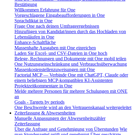
Bestätigung
Willkommen Erfahrung für One
Vorgeschlagene Eingabeaufforderungen in One
Sprachdiktat in One
Frage One nach deinen Umfrageergebnissen
Hinzufügen von Kandidat/innen durch das Hochladen von
Lebensläufen in One
Enhance-Schaltfläche
Massenhafte Ausgaben mit One einreichen
Laden Sie Excel- und CSV-Dateien in One hoch
Belege, Rechnungen und Dokumente mit One mobil teilen
One Nutzungseinschränkung und Verbrauchsüberwachung
Massenkostenstellenzuweisungen mit One
Factorial MCP — Verbinde One mit ChatGPT, Claude oder
einem beliebigen MCP-kompatiblen KI-Assistenten
Projektzeitkommentare in One
Melde mehrere Personen für mehrere Schulungen mit ONE
an
Goals - Targets by periods
One Beschwerde wird an den Vertrauenskanaal weitergeleitet
Zeiterfassung & Abwesenheiten
Manuelle Anpassungen der Abwesenheitszähler
Zeiterfassung
Über die Anfrage und Genehmigung von Überstunden
Wie
man Stundenzettel prüft und genehmigt
Über geschätzte