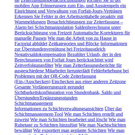
sie
Zeiterfassungsbenachrichtigungen
Richten Sie in der
mobilen App Erinnerungen zum Ein- und Ausstempeln ein
Einrichtung und Verwaltung von Forfait-Jours-Verträgen
Erkennen Sie Fehler in der Arbeitszeittabelle proaktiv mit
Warnmeldungen
Benachrichtigungen zur Zeiterfassung –
Alarm bei Schichtmanipulation
Saldenberechnung unter
Berücksichtigung von Freizeit
Automatische Korrekturen für
manuelle Pausen
Wie man die Arbeit von zu Hause in
Factorial abbildet
Zeitkategorien und Blöcke
Informationen
zur Überstundenvergütung bei Freizeitausgleich
Negativsaldokompensation
Bezahlter Urlaub, der in den
Berechnungen von Forfait Jours berücksichtigt wird
Zeitverfolgungsfilter
Wie man Zeiterfassungsberichte für
ausgeschiedene Mitarbeiter herunterlädt
Fehlerbehebung bei
Problemen mit der QR-Code Zeiterfassung
(Ein-/Auschecken)
Einchecken aus einer anderen Zeitzone
Gesamte Verlängerungszeit gerundet
Sichtbarkeitskonfiguration von Stundenbank, Saldo und
Überstunden/Ergänzungsstunden
Schichtmanagement
Informationen zu Schichtverwaltungsansichten
Über das
Schichtmanagement-Tool
Wie man Schichten erstellt und
zuweist
Wie man Schichten bearbeitet und löscht
Wie man
Ruhetage zu Schichten hinzufügt
Wie man Nachtschichten
bewältigt
Wie exportiert man geplante Schichten
Wie man