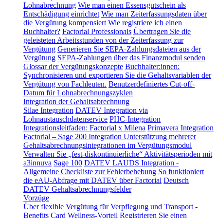
Lohnabrechnung
Wie man einen Essensgutschein als
Entschädigung einrichtet
Wie man Zeiterfassungsdaten über
die Vergütung kompensiert
Wie registriere ich einen
Buchhalter?
Factorial Professionals
Übertragen Sie die
geleisteten Arbeitsstunden von der Zeiterfassung zur
Vergütung
Generieren Sie SEPA-Zahlungsdateien aus der
Vergütung
SEPA-Zahlungen über das Finanzmodul senden
Glossar der Vergütungskonzepte
Buchhalter:innen:
Synchronisieren und exportieren Sie die Gehaltsvariablen der
Vergütung von Fachleuten.
Benutzerdefiniertes Cut-off-
Datum für Lohnabrechnungszyklen
Integration der Gehaltsabrechnung
Silae Integration
DATEV Integration via
Lohnaustauschdatenservice
PHC-Integration
Integrationsleitfaden: Factorial x Milena
Primavera Integration
Factorial – Sage 200 Integration
Unterstützung mehrerer
Gehaltsabrechnungsintegrationen im Vergütungsmodul
Verwalten Sie „fest-diskontinuierliche“ Aktivitätsperioden mit
a3innuva
Sage 100
DATEV LAUDS Integration -
Allgemeine Checkliste zur Fehlerbehebung
So funktioniert
die eAU-Abfrage mit DATEV über Factorial
Deutsch
DATEV Gehaltsabrechnungsfelder
Vorzüge
Über flexible Vergütung für Verpflegung und Transport -
Benefits Card
Wellness-Vorteil
Registrieren Sie einen