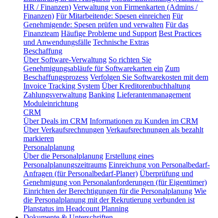
HR / Finanzen)
Verwaltung von Firmenkarten (Admins /
Finanzen)
Für Mitarbeitende: Spesen einreichen
Für
Genehmigende: Spesen prüfen und verwalten
Für das
Finanzteam
Häufige Probleme und Support
Best Practices
und Anwendungsfälle
Technische Extras
Beschaffung
Über Software-Verwaltung
So richten Sie
Genehmigungsabläufe für Softwarekarten ein
Zum
Beschaffungsprozess
Verfolgen Sie Softwarekosten mit dem
Invoice Tracking System
Über Kreditorenbuchhaltung
Zahlungsverwaltung
Banking
Lieferantenmanagement
Moduleinrichtung
CRM
Über Deals im CRM
Informationen zu Kunden im CRM
Über Verkaufsrechnungen
Verkaufsrechnungen als bezahlt
markieren
Personalplanung
Über die Personalplanung
Erstellung eines
Personalplanungszeitraums
Einreichung von Personalbedarf-
Anfragen (für Personalbedarf-Planer)
Überprüfung und
Genehmigung von Personalanforderungen (für Eigentümer)
Einrichten der Berechtigungen für die Personalplanung
Wie
die Personalplanung mit der Rekrutierung verbunden ist
Planstatus im Headcount Planning
Dokumente & Unterschriften