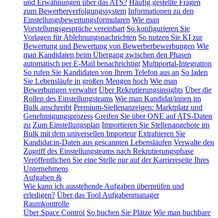
und Erwähnungen über das ATS?
Häufig gestellte Fragen
zum Bewerberverfolgungssystem
Informationen zu den
Einstellungsbewertungsformularen
Wie man
Vorstellungsgespräche vereinbart
So konfigurieren Sie
Vorlagen für Ablehnungsnachrichten
So nutzen Sie KI zur
Bewertung und Bewertung von Bewerberbewerbungen
Wie
man Kandidaten beim Übergang zwischen den Phasen
automatisch per E-Mail benachrichtigt
Multiportal-Integration
So rufen Sie Kandidaten von Ihrem Telefon aus an
So laden
Sie Lebensläufe in großen Mengen hoch
Wie man
Bewerbungen verwaltet
Über Rekrutierungsinsights
Über die
Rollen des Einstellungsteams
Wie man Kandidat/innen im
Bulk anschreibt
Premium-Stellenanzeigen: Marktplatz und
Genehmigungsprozess
Greifen Sie über ONE auf ATS-Daten
zu
Zum Einstellungsplan
Importieren Sie Stellenangebote im
Bulk mit dem universellen Importeur
Extrahieren Sie
Kandidat:in-Daten aus gescannten Lebensläufen
Verwalte den
Zugriff des Einstellungsteams nach Rekrutierungsphase
Veröffentlichen Sie eine Stelle nur auf der Karriereseite Ihres
Unternehmens
Aufgaben &
Wie kann ich ausstehende Aufgaben überprüfen und
erledigen?
Über das Tool Aufgabenmanager
Raumkontrolle
Über Space Control
So buchen Sie Plätze
Wie man buchbare