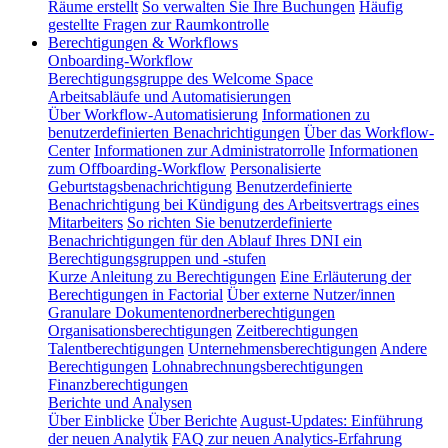
Räume erstellt
So verwalten Sie Ihre Buchungen
Häufig
gestellte Fragen zur Raumkontrolle
Berechtigungen & Workflows
Onboarding-Workflow
Berechtigungsgruppe des Welcome Space
Arbeitsabläufe und Automatisierungen
Über Workflow-Automatisierung
Informationen zu
benutzerdefinierten Benachrichtigungen
Über das Workflow-
Center
Informationen zur Administratorrolle
Informationen
zum Offboarding-Workflow
Personalisierte
Geburtstagsbenachrichtigung
Benutzerdefinierte
Benachrichtigung bei Kündigung des Arbeitsvertrags eines
Mitarbeiters
So richten Sie benutzerdefinierte
Benachrichtigungen für den Ablauf Ihres DNI ein
Berechtigungsgruppen und -stufen
Kurze Anleitung zu Berechtigungen
Eine Erläuterung der
Berechtigungen in Factorial
Über externe Nutzer/innen
Granulare Dokumentenordnerberechtigungen
Organisationsberechtigungen
Zeitberechtigungen
Talentberechtigungen
Unternehmensberechtigungen
Andere
Berechtigungen
Lohnabrechnungsberechtigungen
Finanzberechtigungen
Berichte und Analysen
Über Einblicke
Über Berichte
August-Updates: Einführung
der neuen Analytik
FAQ zur neuen Analytics-Erfahrung