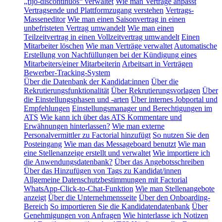
„fijo-discontinuos“ verwaltet
Wie man Verträge anpasst
Vertragsende und Plattformzugang verstehen
Vertrags-
Masseneditor
Wie man einen Saisonvertrag in einen
unbefristeten Vertrag umwandelt
Wie man einen
Teilzeitvertrag in einen Vollzeitvertrag umwandelt
Einen
Mitarbeiter löschen
Wie man Verträge verwaltet
Automatische
Erstellung von Nachfüllungen bei der Kündigung eines
Mitarbeiters/einer Mitarbeiterin
Arbeitsart in Verträgen
Bewerber-Tracking-System
Über die Datenbank der Kandidat:innen
Über die
Rekrutierungsfunktionalität
Über Rekrutierungsvorlagen
Über
die Einstellungsphasen und -arten
Über internes Jobportal und
Empfehlungen
Einstellungsmanager und Berechtigungen im
ATS
Wie kann ich über das ATS Kommentare und
Erwähnungen hinterlassen?
Wie man externe
Personalvermittler zu Factorial hinzufügt
So nutzen Sie den
Posteingang
Wie man das Messageboard benutzt
Wie man
eine Stellenanzeige erstellt und verwaltet
Wie importiere ich
die Anwendungsdatenbank?
Über das Angebotsschreiben
Über das Hinzufügen von Tags zu Kandidat/innen
Allgemeine Datenschutzbestimmungen mit Factorial
WhatsApp-Click-to-Chat-Funktion
Wie man Stellenangebote
anzeigt
Über die Unternehmensseite
Über den Onboarding-
Bereich
So importieren Sie die Kandidatendatenbank
Über
Genehmigungen von Anfragen
Wie hinterlasse ich Notizen