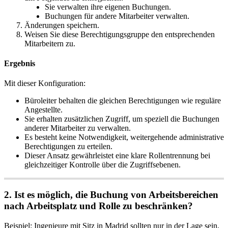
Sie
verwalten
ihre
eigenen
Buchungen
.
Buchungen
f
ü
r
andere
Mitarbeiter
verwalten
.
Ä
nderungen
speichern
.
Weisen
Sie
diese
Berechtigungsgruppe
den
entsprechenden
Mitarbeitern
zu
.
Ergebnis
Mit
dieser
Konfiguration
:
B
ü
roleiter
behalten
die
gleichen
Berechtigungen
wie
regul
ä
re
Angestellte
.
Sie
erhalten
zus
ä
tzlichen
Zugriff
,
um
speziell
die
Buchungen
anderer
Mitarbeiter
zu
verwalten
.
Es
besteht
keine
Notwendigkeit
,
weitergehende
administrative
Berechtigungen
zu
erteilen
.
Dieser
Ansatz
gew
ä
hrleistet
eine
klare
Rollentrennung
bei
gleichzeitiger
Kontrolle
ü
ber
die
Zugriffsebenen
.
2
.
Ist
es
m
ö
glich
,
die
Buchung
von
Arbeitsbereichen
nach
Arbeitsplatz
und
Rolle
zu
beschr
ä
nken
?
Beispiel
:
Ingenieure
mit
Sitz
in
Madrid
sollten
nur
in
der
Lage
sein
,