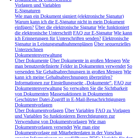
Vorlagen und Variablen
E-Signaturen
Wie man ein Dokument signiert (elektronische Signatur)
Warum kann ich die E-Signatur nicht in mein Dokument
einfügen?
Über die elektronische Signatur
Wie funktioniert
die elektronische Unterschrift
FAQ zur E-Signatur
Wie kann
ich Erinnerungen für Unterschriften senden?
Elektronische
Signatur in Leistungsmaßnahmenplänen
Über sequenzielles
Unterzeichnen
Dokumentenverwaltung
Über Dokumente
Über Dokumente in großen Mengen
Wie
man benutzerdefinierte Felder in Dokumenten verwendet
So
versenden Sie Gehaltsabrechnungen in großen Mengen
Wie
kann ich meine Gehaltsabrechnungen überprüfen?
Informationen zur Einstellungsseite „Dokumente“.
FAQ zur
Dokumentenverwaltung
So verwalten Sie die Sichtbarkeit
von Dokumenten
Massenaktionen in Dokumenten
Geschützter Datei-Zugriff in E-Mail-Benachrichtigungen
Dokumentvorlagen
Über Dokumentvorlagen
Über Variablen
FAQ zu Vorlagen
und Variablen
So funktionieren Berechtigungen zur
Verwendung von Dokumentvorlagen
Wie man
Dokumentvorlagen versendet
Wie man eine
Dokumentvorlage mit Mitarbeiterdaten in der Vorschau