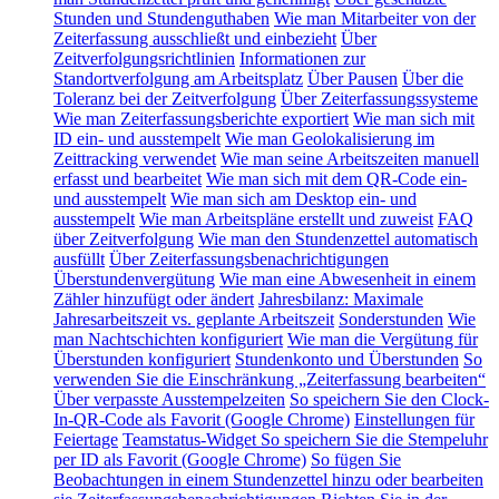
Stunden und Stundenguthaben
Wie man Mitarbeiter von der
Zeiterfassung ausschließt und einbezieht
Über
Zeitverfolgungsrichtlinien
Informationen zur
Standortverfolgung am Arbeitsplatz
Über Pausen
Über die
Toleranz bei der Zeitverfolgung
Über Zeiterfassungssysteme
Wie man Zeiterfassungsberichte exportiert
Wie man sich mit
ID ein- und ausstempelt
Wie man Geolokalisierung im
Zeittracking verwendet
Wie man seine Arbeitszeiten manuell
erfasst und bearbeitet
Wie man sich mit dem QR-Code ein-
und ausstempelt
Wie man sich am Desktop ein- und
ausstempelt
Wie man Arbeitspläne erstellt und zuweist
FAQ
über Zeitverfolgung
Wie man den Stundenzettel automatisch
ausfüllt
Über Zeiterfassungsbenachrichtigungen
Überstundenvergütung
Wie man eine Abwesenheit in einem
Zähler hinzufügt oder ändert
Jahresbilanz: Maximale
Jahresarbeitszeit vs. geplante Arbeitszeit
Sonderstunden
Wie
man Nachtschichten konfiguriert
Wie man die Vergütung für
Überstunden konfiguriert
Stundenkonto und Überstunden
So
verwenden Sie die Einschränkung „Zeiterfassung bearbeiten“
Über verpasste Ausstempelzeiten
So speichern Sie den Clock-
In-QR-Code als Favorit (Google Chrome)
Einstellungen für
Feiertage
Teamstatus-Widget
So speichern Sie die Stempeluhr
per ID als Favorit (Google Chrome)
So fügen Sie
Beobachtungen in einem Stundenzettel hinzu oder bearbeiten