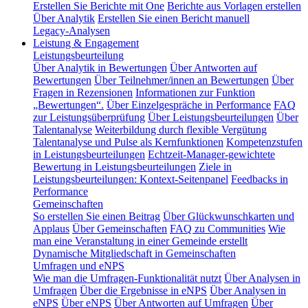
Erstellen Sie Berichte mit One
Berichte aus Vorlagen erstellen
Über Analytik
Erstellen Sie einen Bericht manuell
Legacy-Analysen
Leistung & Engagement
Leistungsbeurteilung
Über Analytik in Bewertungen
Über Antworten auf
Bewertungen
Über Teilnehmer/innen an Bewertungen
Über
Fragen in Rezensionen
Informationen zur Funktion
„Bewertungen“.
Über Einzelgespräche in Performance
FAQ
zur Leistungsüberprüfung
Über Leistungsbeurteilungen
Über
Talentanalyse
Weiterbildung durch flexible Vergütung
Talentanalyse und Pulse als Kernfunktionen
Kompetenzstufen
in Leistungsbeurteilungen
Echtzeit-Manager-gewichtete
Bewertung in Leistungsbeurteilungen
Ziele in
Leistungsbeurteilungen: Kontext-Seitenpanel
Feedbacks in
Performance
Gemeinschaften
So erstellen Sie einen Beitrag
Über Glückwunschkarten und
Applaus
Über Gemeinschaften
FAQ zu Communities
Wie
man eine Veranstaltung in einer Gemeinde erstellt
Dynamische Mitgliedschaft in Gemeinschaften
Umfragen und eNPS
Wie man die Umfragen-Funktionalität nutzt
Über Analysen in
Umfragen
Über die Ergebnisse in eNPS
Über Analysen in
eNPS
Über eNPS
Über Antworten auf Umfragen
Über