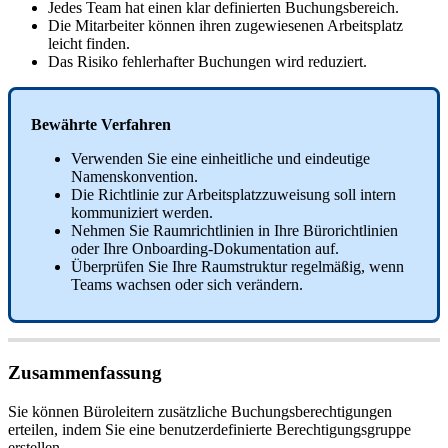
Jedes
Team
hat
einen
klar
definierten
Buchungsbereich
.
Die
Mitarbeiter
k
ö
nnen
ihren
zugewiesenen
Arbeitsplatz
leicht
finden
.
Das
Risiko
fehlerhafter
Buchungen
wird
reduziert
.
Bew
ä
hrte
Verfahren
Verwenden
Sie
eine
einheitliche
und
eindeutige
Namenskonvention
.
Die
Richtlinie
zur
Arbeitsplatzzuweisung
soll
intern
kommuniziert
werden
.
Nehmen
Sie
Raumrichtlinien
in
Ihre
B
ü
rorichtlinien
oder
Ihre
Onboarding
-
Dokumentation
auf
.
Ü
berpr
ü
fen
Sie
Ihre
Raumstruktur
regelm
ä
ß
ig
,
wenn
Teams
wachsen
oder
sich
ver
ä
ndern
.
Zusammenfassung
Sie
k
ö
nnen
B
ü
roleitern
zus
ä
tzliche
Buchungsberechtigungen
erteilen
,
indem
Sie
eine
benutzerdefinierte
Berechtigungsgruppe
erstellen
.