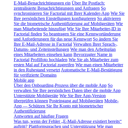
E-Mail-Benachrichtigungen ein
Über Ihr Postfach:
zentralisierte Benachrichtigungen und Anfragen
So
synchronisieren Sie Factorial mit Ihrer Kalender-App
Wie Sie
Ihre persönlichen Einstellungen konfigurieren
So aktivieren
Sie die biometrische Authentifizierung auf Mobilgeräten
Wie
man Mitarbeitende hinzufügt
Wie Sie Ihre Mitarbeiter-ID in
Factorial finden
So beantragen Sie eine Kennwortänderung
und Anforderungen für das neue Kennwort
So ändern Sie
Ihre E-Mail-Adresse in Factorial
Verwalten Ihrer Sprach-,
Datums- und Zeiteinstellungen
Wie man den Arbeitsplan
eines Mitarbeiters einsehen kann
Bevorzugter Name in
Factorial
Profilfoto hochladen
Wie Sie als Mitarbeiter zum
ersten Mal auf Factorial zugreifen
Wie man einen Mitarbeiter
in den Ruhestand versetzt
Automatische E-Mail-Bestätigung
für verifizierte Domains
Mobile app
Über den Onboarding-Prozess über die mobile App
So
verwalten Sie Ihre persönlichen Daten über die mobile App
Unterstützte Mobilgeräte
Wie Sie Ihre App-Version
überprüfen können
Posteingang auf Mobilgeräten
Mobile-
App — Schützen Sie Ihr Konto mit biometrischer
Authentifizierung
Antworten auf häufige Fragen
Was tun, wenn der Fehler „E-Mail-Adresse existiert bereits“
auftritt?
Plattformsprachen und Unterstützung
Wie man