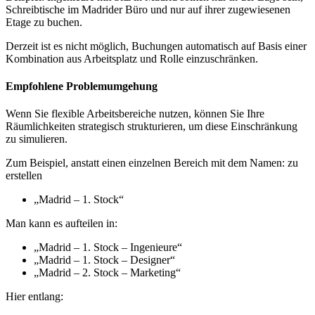
Schreibtische
im
Madrider
B
ü
ro
und
nur
auf
ihrer
zugewiesenen
Etage
zu
buchen
.
Derzeit
ist
es
nicht
m
ö
glich
,
Buchungen
automatisch
auf
Basis
einer
Kombination
aus
Arbeitsplatz
und
Rolle
einzuschr
ä
nken
.
Empfohlene
Problemumgehung
Wenn
Sie
flexible
Arbeitsbereiche
nutzen
,
k
ö
nnen
Sie
Ihre
R
ä
umlichkeiten
strategisch
strukturieren
,
um
diese
Einschr
ä
nkung
zu
simulieren
.
Zum
Beispiel
,
anstatt
einen
einzelnen
Bereich
mit
dem
Namen
:
zu
erstellen
„
Madrid
–
1
.
Stock
“
Man
kann
es
aufteilen
in
:
„
Madrid
–
1
.
Stock
–
Ingenieure
“
„
Madrid
–
1
.
Stock
–
Designer
“
„
Madrid
–
2
.
Stock
–
Marketing
“
Hier
entlang
: