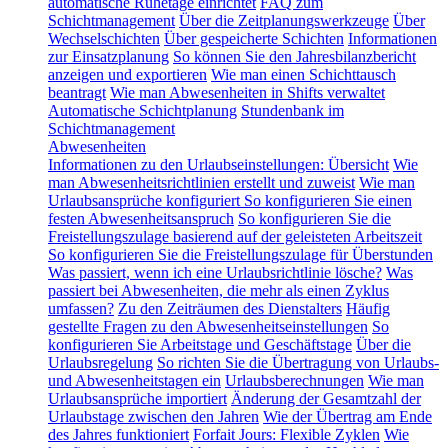
automatische Ruhetage einrichtet
FAQ zum
Schichtmanagement
Über die Zeitplanungswerkzeuge
Über
Wechselschichten
Über gespeicherte Schichten
Informationen
zur Einsatzplanung
So können Sie den Jahresbilanzbericht
anzeigen und exportieren
Wie man einen Schichttausch
beantragt
Wie man Abwesenheiten in Shifts verwaltet
Automatische Schichtplanung
Stundenbank im
Schichtmanagement
Abwesenheiten
Informationen zu den Urlaubseinstellungen: Übersicht
Wie
man Abwesenheitsrichtlinien erstellt und zuweist
Wie man
Urlaubsansprüche konfiguriert
So konfigurieren Sie einen
festen Abwesenheitsanspruch
So konfigurieren Sie die
Freistellungszulage basierend auf der geleisteten Arbeitszeit
So konfigurieren Sie die Freistellungszulage für Überstunden
Was passiert, wenn ich eine Urlaubsrichtlinie lösche?
Was
passiert bei Abwesenheiten, die mehr als einen Zyklus
umfassen?
Zu den Zeiträumen des Dienstalters
Häufig
gestellte Fragen zu den Abwesenheitseinstellungen
So
konfigurieren Sie Arbeitstage und Geschäftstage
Über die
Urlaubsregelung
So richten Sie die Übertragung von Urlaubs-
und Abwesenheitstagen ein
Urlaubsberechnungen
Wie man
Urlaubsansprüche importiert
Änderung der Gesamtzahl der
Urlaubstage zwischen den Jahren
Wie der Übertrag am Ende
des Jahres funktioniert
Forfait Jours: Flexible Zyklen
Wie