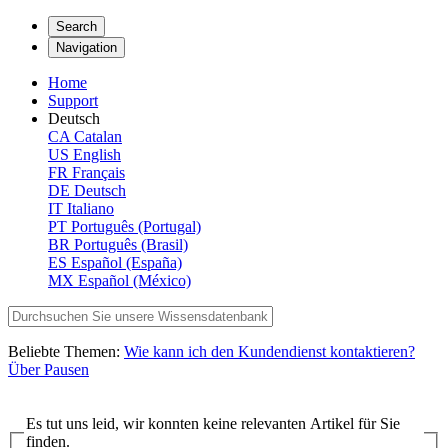
Search
Navigation
Home
Support
Deutsch
CA
Catalan
US
English
FR
Français
DE
Deutsch
IT
Italiano
PT
Português (Portugal)
BR
Português (Brasil)
ES
Español (España)
MX
Español (México)
Beliebte Themen:
Wie kann ich den Kundendienst kontaktieren?
Über Pausen
Es tut uns leid, wir konnten keine relevanten Artikel für Sie
finden.