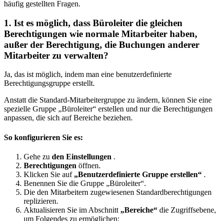
häufig gestellten Fragen.
1
.
Ist
es
m
ö
glich
,
dass
B
ü
roleiter
die
gleichen
Berechtigungen
wie
normale
Mitarbeiter
haben
,
au
ß
er
der
Berechtigung
,
die
Buchungen
anderer
Mitarbeiter
zu
verwalten
?
Ja
,
das
ist
m
ö
glich
,
indem
man
eine
benutzerdefinierte
Berechtigungsgruppe
erstellt
.
Anstatt
die
Standard
-
Mitarbeitergruppe
zu
ä
ndern
,
k
ö
nnen
Sie
eine
spezielle
Gruppe
„
B
ü
roleiter
“
erstellen
und
nur
die
Berechtigungen
anpassen
,
die
sich
auf
Bereiche
beziehen
.
So
konfigurieren
Sie
es
:
Gehe
zu
den
Einstellungen
.
Berechtigungen
ö
ffnen
.
Klicken
Sie
auf
„
Benutzerdefinierte
Gruppe
erstellen
“
.
Benennen
Sie
die
Gruppe
„
B
ü
roleiter
“
.
Die
den
Mitarbeitern
zugewiesenen
Standardberechtigungen
replizieren
.
Aktualisieren
Sie
im
Abschnitt
„
Bereiche
“
die
Zugriffsebene
,
um
Folgendes
zu
erm
ö
glichen
: