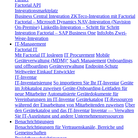
Factorial API
Integrationsmarktplatz
Business Central Integration
ZKTeco-Integration mit Factorial
Factorial – Microsoft Dynamics NAV-Integration (Navision
On-Premise)
LinkedIn-Integration – Schritt für Schritt
Integration Factorial – SAP Business One
InfoJobs Zwei-
Wege-Integration
IT-Management
Factorial IT
Mit Factorial IT loslegen
IT Procurement
Mobile
Geräteverwaltung (MDM)“
SaaS Management
Onboardings
und offboardings
Geräteverwaltung
Endpoint-Schutz
Weltweiter Einkauf
Entwickler
IT-Inventar
IT-Inventarisierung
So importieren Sie Ihr IT-Inventar
Geräte
im Jobkatalog zuweisen
Geräte-Onboarding-Leitfaden für
neue Mitarbeiter
Automatisierte Gerätedokumente für
Vereinbarungen im IT-Inventar
Gerätekatalog
IT-Ressourcen
während der Einarbeitung von Mitarbeitenden zuweisen
Über
den Gerätekatalog und das IT-Inventar
Inventar — Verwalten
Sie IT-Ausrüstung und andere Unternehmensressourcen
Benachrichtigungen
Benachrichtigungen für Vertrauenskanäle, Bereiche und
Gemeinschaften