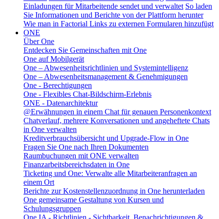
Einladungen für Mitarbeitende sendet und verwaltet
So laden
Sie Informationen und Berichte von der Plattform herunter
Wie man in Factorial Links zu externen Formularen hinzufügt
ONE
Über One
Entdecken Sie Gemeinschaften mit One
One auf Mobilgerät
One – Abwesenheitsrichtlinien und Systemintelligenz
One – Abwesenheitsmanagement & Genehmigungen
One - Berechtigungen
One - Flexibles Chat-Bildschirm-Erlebnis
ONE - Datenarchitektur
@Erwähnungen in einem Chat für genauen Personenkontext
Chatverlauf, mehrere Konversationen und angeheftete Chats
in One verwalten
Kreditverbrauchsübersicht und Upgrade-Flow in One
Fragen Sie One nach Ihren Dokumenten
Raumbuchungen mit ONE verwalten
Finanzarbeitsbereichsdaten in One
Ticketing und One: Verwalte alle Mitarbeiteranfragen an
einem Ort
Berichte zur Kostenstellenzuordnung in One herunterladen
One gemeinsame Gestaltung von Kursen und
Schulungsgruppen
One IA - Richtlinien - Sichtbarkeit, Benachrichtigungen &