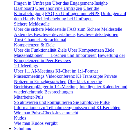
Fragen in Umfragen
Über das Engagement-Insight-
Dashboard
Über anonyme Umfragen
Über die
Klimabefragung
FAQ zu Umfragen und eNPS
Umfragen auf
dem Handy
Fehlerbehebung bei Umfragen
Sichere Meldestelle
Über die sichere Meldestelle
FAQ zum Sichere Meldestelle
Akten des Beschwerdeverfahrens
Beschwerdekategorien
Trust Channel - Sprachkanal
Kompetenzen & Ziele
Über die Funktionalität Ziele
Über Kompetenzen
Ziele
Massenaktionen — Löschen und Importieren
Bewertung der
Kompetenzen in Peer-Reviews
1:1 Meetings
Über 1.1 AI-Meetings
KI-Chat im 1:1-Format
Präsenzmeetings
Videokonferenz
KI-Transkripte
Private
Notizen in Einzelgesprächen
Überblick über die
Berichtsempfänger in 1:1-Meetings
Intelligenter Kalender und
wiederkehrende Besprechungen
Mitarbeiter-Puls
So aktivieren und konfigurieren Sie Employee Pulse
Informationen zu Teilnahmeergebnissen und KI-Berichten
Wie man Pulse-Check-ins einreicht
Kudos
Wie man Kudos vergibt
Schulung