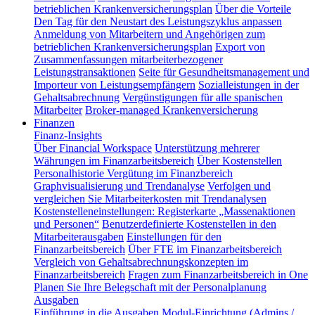
betrieblichen Krankenversicherungsplan
Über die Vorteile
Den Tag für den Neustart des Leistungszyklus anpassen
Anmeldung von Mitarbeitern und Angehörigen zum
betrieblichen Krankenversicherungsplan
Export von
Zusammenfassungen mitarbeiterbezogener
Leistungstransaktionen
Seite für Gesundheitsmanagement und
Importeur von Leistungsempfängern
Sozialleistungen in der
Gehaltsabrechnung
Vergünstigungen für alle spanischen
Mitarbeiter
Broker-managed Krankenversicherung
Finanzen
Finanz-Insights
Über Financial Workspace
Unterstützung mehrerer
Währungen im Finanzarbeitsbereich
Über Kostenstellen
Personalhistorie
Vergütung im Finanzbereich
Graphvisualisierung und Trendanalyse
Verfolgen und
vergleichen Sie Mitarbeiterkosten mit Trendanalysen
Kostenstelleneinstellungen: Registerkarte „Massenaktionen
und Personen“
Benutzerdefinierte Kostenstellen in den
Mitarbeiterausgaben
Einstellungen für den
Finanzarbeitsbereich
Über FTE im Finanzarbeitsbereich
Vergleich von Gehaltsabrechnungskonzepten im
Finanzarbeitsbereich
Fragen zum Finanzarbeitsbereich in One
Planen Sie Ihre Belegschaft mit der Personalplanung
Ausgaben
Einführung in die Ausgaben
Modul-Einrichtung (Admins /