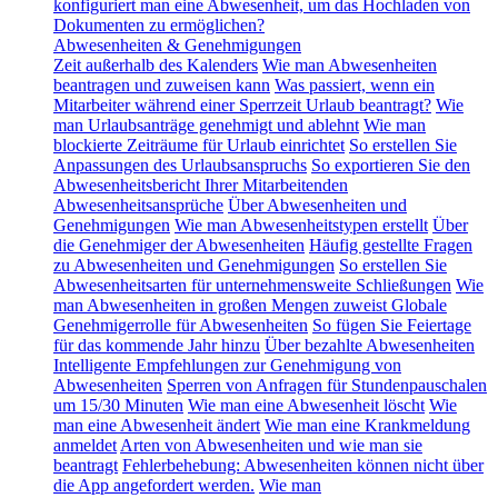
konfiguriert man eine Abwesenheit, um das Hochladen von
Dokumenten zu ermöglichen?
Abwesenheiten & Genehmigungen
Zeit außerhalb des Kalenders
Wie man Abwesenheiten
beantragen und zuweisen kann
Was passiert, wenn ein
Mitarbeiter während einer Sperrzeit Urlaub beantragt?
Wie
man Urlaubsanträge genehmigt und ablehnt
Wie man
blockierte Zeiträume für Urlaub einrichtet
So erstellen Sie
Anpassungen des Urlaubsanspruchs
So exportieren Sie den
Abwesenheitsbericht Ihrer Mitarbeitenden
Abwesenheitsansprüche
Über Abwesenheiten und
Genehmigungen
Wie man Abwesenheitstypen erstellt
Über
die Genehmiger der Abwesenheiten
Häufig gestellte Fragen
zu Abwesenheiten und Genehmigungen
So erstellen Sie
Abwesenheitsarten für unternehmensweite Schließungen
Wie
man Abwesenheiten in großen Mengen zuweist
Globale
Genehmigerrolle für Abwesenheiten
So fügen Sie Feiertage
für das kommende Jahr hinzu
Über bezahlte Abwesenheiten
Intelligente Empfehlungen zur Genehmigung von
Abwesenheiten
Sperren von Anfragen für Stundenpauschalen
um 15/30 Minuten
Wie man eine Abwesenheit löscht
Wie
man eine Abwesenheit ändert
Wie man eine Krankmeldung
anmeldet
Arten von Abwesenheiten und wie man sie
beantragt
Fehlerbehebung: Abwesenheiten können nicht über
die App angefordert werden.
Wie man