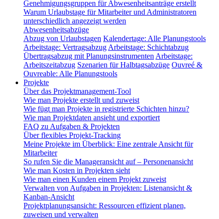
Genehmigungsgruppen für Abwesenheitsanträge erstellt
Warum Urlaubstage für Mitarbeiter und Administratoren
unterschiedlich angezeigt werden
Abwesenheitsabzüge
Abzug von Urlaubstagen
Kalendertage: Alle Planungstools
Arbeitstage: Vertragsabzug
Arbeitstage: Schichtabzug
Übertragsabzug mit Planungsinstrumenten
Arbeitstage:
Arbeitszeitabzug
Szenarien für Halbtagsabzüge
Ouvreé &
Ouvreable: Alle Planungstools
Projekte
Über das Projektmanagement-Tool
Wie man Projekte erstellt und zuweist
Wie fügt man Projekte in registrierte Schichten hinzu?
Wie man Projektdaten ansieht und exportiert
FAQ zu Aufgaben & Projekten
Über flexibles Projekt-Tracking
Meine Projekte im Überblick: Eine zentrale Ansicht für
Mitarbeiter
So rufen Sie die Manageransicht auf – Personenansicht
Wie man Kosten in Projekten sieht
Wie man einen Kunden einem Projekt zuweist
Verwalten von Aufgaben in Projekten: Listenansicht &
Kanban-Ansicht
Projektplanungsansicht: Ressourcen effizient planen,
zuweisen und verwalten