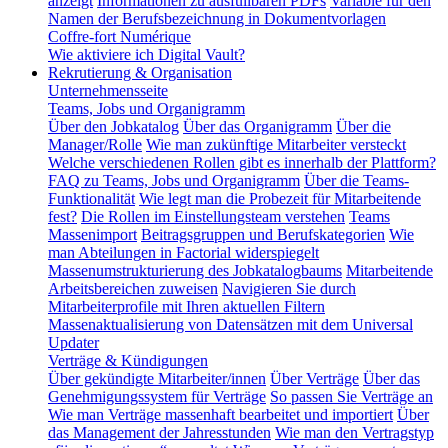
anzeigt
Informationen zu ausfüllbaren PDFs
Variable für den
Namen der Berufsbezeichnung in Dokumentvorlagen
Coffre-fort Numérique
Wie aktiviere ich Digital Vault?
Rekrutierung & Organisation
Unternehmensseite
Teams, Jobs und Organigramm
Über den Jobkatalog
Über das Organigramm
Über die
Manager/Rolle
Wie man zukünftige Mitarbeiter versteckt
Welche verschiedenen Rollen gibt es innerhalb der Plattform?
FAQ zu Teams, Jobs und Organigramm
Über die Teams-
Funktionalität
Wie legt man die Probezeit für Mitarbeitende
fest?
Die Rollen im Einstellungsteam verstehen
Teams
Massenimport
Beitragsgruppen und Berufskategorien
Wie
man Abteilungen in Factorial widerspiegelt
Massenumstrukturierung des Jobkatalogbaums
Mitarbeitende
Arbeitsbereichen zuweisen
Navigieren Sie durch
Mitarbeiterprofile mit Ihren aktuellen Filtern
Massenaktualisierung von Datensätzen mit dem Universal
Updater
Verträge & Kündigungen
Über gekündigte Mitarbeiter/innen
Über Verträge
Über das
Genehmigungssystem für Verträge
So passen Sie Verträge an
Wie man Verträge massenhaft bearbeitet und importiert
Über
das Management der Jahresstunden
Wie man den Vertragstyp