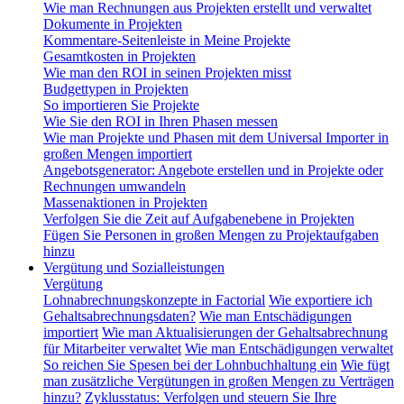
Wie man Rechnungen aus Projekten erstellt und verwaltet
Dokumente in Projekten
Kommentare-Seitenleiste in Meine Projekte
Gesamtkosten in Projekten
Wie man den ROI in seinen Projekten misst
Budgettypen in Projekten
So importieren Sie Projekte
Wie Sie den ROI in Ihren Phasen messen
Wie man Projekte und Phasen mit dem Universal Importer in
großen Mengen importiert
Angebotsgenerator: Angebote erstellen und in Projekte oder
Rechnungen umwandeln
Massenaktionen in Projekten
Verfolgen Sie die Zeit auf Aufgabenebene in Projekten
Fügen Sie Personen in großen Mengen zu Projektaufgaben
hinzu
Vergütung und Sozialleistungen
Vergütung
Lohnabrechnungskonzepte in Factorial
Wie exportiere ich
Gehaltsabrechnungsdaten?
Wie man Entschädigungen
importiert
Wie man Aktualisierungen der Gehaltsabrechnung
für Mitarbeiter verwaltet
Wie man Entschädigungen verwaltet
So reichen Sie Spesen bei der Lohnbuchhaltung ein
Wie fügt
man zusätzliche Vergütungen in großen Mengen zu Verträgen
hinzu?
Zyklusstatus: Verfolgen und steuern Sie Ihre