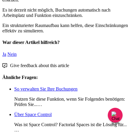
Es
ist
derzeit
nicht
m
ö
glich
,
Buchungen
automatisch
nach
Arbeitsplatz
und
Funktion
einzuschr
ä
nken
.
Ein
strukturierter
Raumaufbau
kann
helfen
,
diese
Einschr
ä
nkungen
effektiv
zu
simulieren
.
War dieser Artikel hilfreich?
Ja
Nein
Give feedback about this article
Ähnliche Fragen:
So verwalten Sie Ihre Buchungen
Nutzen Sie diese Funktion, wenn Sie Folgendes benötigen:
Prüfen Sie...…
Über Space Control
Was ist Space Control? Factorial Spaces ist die Lösung für...
…