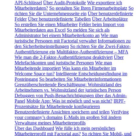
API-Schlüssel
Über Audit-Protokolle
Wie exportiere ich
Mitarbeiterdaten?
So gestalten Sie Ihren Firmenarbeitsplatz
So
richten Sie die Unternehmensseite ein
Über benutzerdefinierte
Felder
Über benutzerdefinierte Tabellen
Über Arbeitsplätze
So erstellen Sie einen Mitarbeiter
Fehler beim Import von
Mitarbeiterdaten aus Excel
So melden Sie sich als
Administrator bei einem Mitarbeiterkonto an
Wie man
juristische Personen mit Factorial verwaltet
Informationen zu
den Sicherheitseinstellungen
So richten Sie die Zwei-Faktor-
Authentifizierung ein
Multifaktor-Authentifizierung – MFA
Wie man die 2-Faktor-Authentifizierung deaktiviert
Über
Mehrfachkonten und juristische Personen
Wie man
Mitarbeitende importiert
Was kann ein Mitarbeiter im
Welcome Space tun?
Intelligente Entscheidungsfindung im
Posteingang
So bearbeiten Sie Mitarbeiterinformationen
Grenzüberschreitende Beschäftigung: Wohnsitzland des
Arbeitnehmers vs. Wohnsitzland der juristischen Person
Debuggen von Push-Benachrichtigungen über das Admin-
Panel
Mobile App: Was ist möglich und was nicht?
IRPF-
Prozentsätze für Mitarbeitende konfigurieren
Benutzerdefinierte Ansichten speichern und teilen
Verifying
your company’s domains
E-Mails im großen Stil ändern
Verwaltung meines Mitarbeiterprofils
Über das Dashboard
Wie fülle ich mein persönliches
Mitarbeiterprofil mit Factorial aus?
So richten Sie Mobil- und