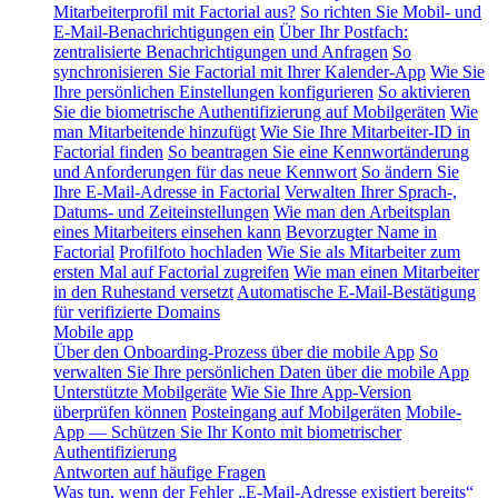
Mitarbeiterprofil mit Factorial aus?
So richten Sie Mobil- und
E-Mail-Benachrichtigungen ein
Über Ihr Postfach:
zentralisierte Benachrichtigungen und Anfragen
So
synchronisieren Sie Factorial mit Ihrer Kalender-App
Wie Sie
Ihre persönlichen Einstellungen konfigurieren
So aktivieren
Sie die biometrische Authentifizierung auf Mobilgeräten
Wie
man Mitarbeitende hinzufügt
Wie Sie Ihre Mitarbeiter-ID in
Factorial finden
So beantragen Sie eine Kennwortänderung
und Anforderungen für das neue Kennwort
So ändern Sie
Ihre E-Mail-Adresse in Factorial
Verwalten Ihrer Sprach-,
Datums- und Zeiteinstellungen
Wie man den Arbeitsplan
eines Mitarbeiters einsehen kann
Bevorzugter Name in
Factorial
Profilfoto hochladen
Wie Sie als Mitarbeiter zum
ersten Mal auf Factorial zugreifen
Wie man einen Mitarbeiter
in den Ruhestand versetzt
Automatische E-Mail-Bestätigung
für verifizierte Domains
Mobile app
Über den Onboarding-Prozess über die mobile App
So
verwalten Sie Ihre persönlichen Daten über die mobile App
Unterstützte Mobilgeräte
Wie Sie Ihre App-Version
überprüfen können
Posteingang auf Mobilgeräten
Mobile-
App — Schützen Sie Ihr Konto mit biometrischer
Authentifizierung
Antworten auf häufige Fragen
Was tun, wenn der Fehler „E-Mail-Adresse existiert bereits“