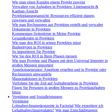
Wie man einen Kunden einem Projekt zuweist
Verwalten von Aufgaben in Projekten: Listenansicht &
Kanban-Ansicht
Projektplanungsansicht: Ressourcen effizient planen,
zuweisen und verwalten
Wie man Rechnungen aus Projekten erstellt und verwaltet
Dokumente in Projekten
Kommentare-Seitenleiste in Meine Projekte
Gesamtkosten in Projekten
Wie man den ROI in seinen Projekten misst
Budgettypen in Projekten
So importieren Sie Projekte
Wie Sie den ROI in Ihren Phasen messen
Wie man Projekte und Phasen mit dem Universal Importer in
großen Mengen importiert
Angebotsgenerator: Angebote erstellen und in Projekte oder
Rechnungen umwandeln
Massenaktionen in Projekten
Verfolgen Sie die Zeit auf Aufgabenebene in Projekten
Fügen Sie Personen in großen Mengen zu Projektaufgaben
hinzu
Vergütung und Sozialleistungen
Vergütung
Lohnabrechnungskonzepte in Factorial
Wie exportiere ich
Gehaltsabrechnungsdaten?
Wie man Entschädigungen