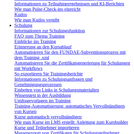
Informationen zu Teilnahmeergebnissen und KI-Berichten
Wie man Pulse-Check-ins einreicht
Kudos
Wie man Kudos vergibt
Schulung
Informationen zur Schulungsfunktion
FAQ zum Thema Training
Einblicke ins Training
Erinnerung an den Kursablauf
Automatisieren Sie den FUNDAE-Subventionsprozess mit
dem Training .xml
Automatisieren Sie die Zertifikatsgenerierung für Schulungen
mit Workflows
So exportieren Sie Trainingsberichte
Informationen zu Schulungsanfragen und
Genehmigungsprozessen
Einbetten von Links in Schulungsmaterialien
Wissenstest in der Ausbildung
Umfragevorlagen im Training
Training-Automatisierung: automatisches Vervollständigen
von Kursen
Kurse automatisch vervollständigen
Wie man Kurse im LMS erstellt: Anleitung zum Kursbuilder
Kurse und Teilnehmer importieren
Massenexport von Zertifikaten für Schulungsteilnehmer