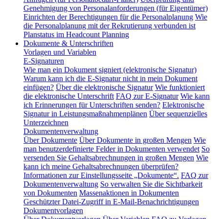
Genehmigung von Personalanforderungen (für Eigentümer)
Einrichten der Berechtigungen für die Personalplanung
Wie
die Personalplanung mit der Rekrutierung verbunden ist
Planstatus im Headcount Planning
Dokumente & Unterschriften
Vorlagen und Variablen
E-Signaturen
Wie man ein Dokument signiert (elektronische Signatur)
Warum kann ich die E-Signatur nicht in mein Dokument
einfügen?
Über die elektronische Signatur
Wie funktioniert
die elektronische Unterschrift
FAQ zur E-Signatur
Wie kann
ich Erinnerungen für Unterschriften senden?
Elektronische
Signatur in Leistungsmaßnahmenplänen
Über sequenzielles
Unterzeichnen
Dokumentenverwaltung
Über Dokumente
Über Dokumente in großen Mengen
Wie
man benutzerdefinierte Felder in Dokumenten verwendet
So
versenden Sie Gehaltsabrechnungen in großen Mengen
Wie
kann ich meine Gehaltsabrechnungen überprüfen?
Informationen zur Einstellungsseite „Dokumente“.
FAQ zur
Dokumentenverwaltung
So verwalten Sie die Sichtbarkeit
von Dokumenten
Massenaktionen in Dokumenten
Geschützter Datei-Zugriff in E-Mail-Benachrichtigungen
Dokumentvorlagen