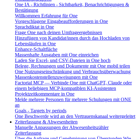
One IA - Richtlinien - Sichtbarkeit, Benachrichtigungen &
Bestätigung
Willkommen Erfahrung für One
Vorgeschlagene Eingabeaufforderungen in One
Sprachdiktat in One
Frage One nach deinen Umfrageergebnissen
Hinzufügen von Kandidat/innen durch das Hochladen von
Lebensläufen in One
Enhance-Schaltfläche
Massenhafte Ausgaben mit One einreichen
Laden Sie Excel- und CSV-Dateien in One hoch
Belege, Rechnungen und Dokumente mit One mobil teilen
One Nutzungseinschränkung und Verbrauchsüberwachung
Massenkostenstellenzuweisungen mit One
Factorial MCP — Verbinde One mit ChatGPT, Claude oder
einem beliebigen MCP-kompatiblen KI-Assistenten
Projektzeitkommentare in One
Melde mehrere Personen für mehrere Schulungen mit ONE
an
Goals - Targets by periods
One Beschwerde wird an den Vertrauenskanaal weitergeleitet
Zeiterfassung & Abwesenheiten
Manuelle Anpassungen der Abwesenheitszähler
Zeiterfassung
Über die Anfrage und Genehmigung von Überstunden
Wie