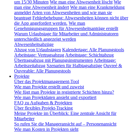
um 15/30 Minuten
Wie man eine Abwesenheit löscht
Wie
man eine Abwesenheit ändert
Wie man eine Krankmeldung
anmeldet
Arten von Abwesenheiten und wie man sie
beantragt
Fehlerbehebung: Abwesenheiten können nicht über
die App angefordert werden.
Wie man
Genehmigungsgruppen für Abwesenheitsanträge erstellt
Warum Urlaubstage für Mitarbeiter und Administratoren
unterschiedlich angezeigt werden
Abwesenheitsabzüge
Abzug von Urlaubstagen
Kalendertage: Alle Planungstools
Arbeitstage: Vertragsabzug
Arbeitstage: Schichtabzug
Übertragsabzug mit Planungsinstrumenten
Arbeitstage:
Arbeitszeitabzug
Szenarien für Halbtagsabzüge
Ouvreé &
Ouvreable: Alle Planungstools
Projekte
Über das Projektmanagement-Tool
Wie man Projekte erstellt und zuweist
Wie fügt man Projekte in registrierte Schichten hinzu?
Wie man Projektdaten ansieht und exportiert
FAQ zu Aufgaben & Projekten
Über flexibles Projekt-Tracking
Meine Projekte im Überblick: Eine zentrale Ansicht für
Mitarbeiter
So rufen Sie die Manageransicht auf – Personenansicht
Wie man Kosten in Projekten sieht