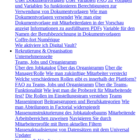
Über Dokumentvorlagen
Über Variablen
FAQ zu Vorlagen
und Variablen
So funktionieren Berechtigungen zur
Verwendung von Dokumentvorlagen
Wie man
Dokumentvorlagen versendet
Wie man eine
Dokumentvorlage mit Mitarbeiterdaten in der Vorschau
anzeigt
Informationen zu ausfüllbaren PDFs
Variable für den
Namen der Berufsbezeichnung in Dokumentvorlagen
Coffre-fort Numérique
Wie aktiviere ich Digital Vault?
Rekrutierung & Organisation
Unternehmensseite
Teams, Jobs und Organigramm
Über den Jobkatalog
Über das Organigramm
Über die
Manager/Rolle
Wie man zukünftige Mitarbeiter versteckt
Welche verschiedenen Rollen gibt es innerhalb der Plattform?
FAQ zu Teams, Jobs und Organigramm
Über die Teams-
Funktionalität
Wie legt man die Probezeit für Mitarbeitende
fest?
Die Rollen im Einstellungsteam verstehen
Teams
Massenimport
Beitragsgruppen und Berufskategorien
Wie
man Abteilungen in Factorial widerspiegelt
Massenumstrukturierung des Jobkatalogbaums
Mitarbeitende
Arbeitsbereichen zuweisen
Navigieren Sie durch
Mitarbeiterprofile mit Ihren aktuellen Filtern
Massenaktualisierung von Datensätzen mit dem Universal
Updater