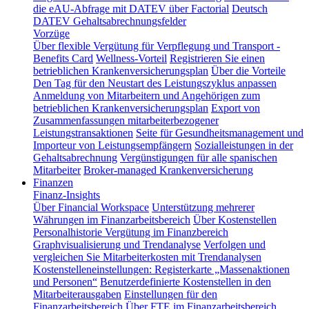
die eAU-Abfrage mit DATEV über Factorial
Deutsch
DATEV Gehaltsabrechnungsfelder
Vorzüge
Über flexible Vergütung für Verpflegung und Transport -
Benefits Card
Wellness-Vorteil
Registrieren Sie einen
betrieblichen Krankenversicherungsplan
Über die Vorteile
Den Tag für den Neustart des Leistungszyklus anpassen
Anmeldung von Mitarbeitern und Angehörigen zum
betrieblichen Krankenversicherungsplan
Export von
Zusammenfassungen mitarbeiterbezogener
Leistungstransaktionen
Seite für Gesundheitsmanagement und
Importeur von Leistungsempfängern
Sozialleistungen in der
Gehaltsabrechnung
Vergünstigungen für alle spanischen
Mitarbeiter
Broker-managed Krankenversicherung
Finanzen
Finanz-Insights
Über Financial Workspace
Unterstützung mehrerer
Währungen im Finanzarbeitsbereich
Über Kostenstellen
Personalhistorie
Vergütung im Finanzbereich
Graphvisualisierung und Trendanalyse
Verfolgen und
vergleichen Sie Mitarbeiterkosten mit Trendanalysen
Kostenstelleneinstellungen: Registerkarte „Massenaktionen
und Personen“
Benutzerdefinierte Kostenstellen in den
Mitarbeiterausgaben
Einstellungen für den
Finanzarbeitsbereich
Über FTE im Finanzarbeitsbereich