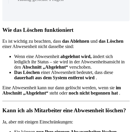
Wie
das
L
ö
schen
funktioniert
Es
ist
wichtig
zu
beachten
,
dass
das
Ablehnen
und
das
L
ö
schen
einer
Abwesenheit
nicht
dasselbe
sind
:
Wenn
eine
Abwesenheit
abgelehnt
wird
,
ä
ndert
sich
lediglich
ihr
Status
–
sie
wird
in
der
Abwesenheitsansicht
in
den
Abschnitt
„
Abgelehnt
“
verschoben
.
Das
L
ö
schen
einer
Abwesenheit
bedeutet
,
dass
diese
dauerhaft
aus
dem
System
entfernt
wird
.
Eine
Abwesenheit
kann
nur
dann
gel
ö
scht
werden
,
wenn
sie
im
Abschnitt
„
Abgelehnt
“
steht
oder
noch
nicht
begonnen
hat
.
Kann
ich
als
Mitarbeiter
eine
Abwesenheit
l
ö
schen
?
Ja
,
aber
mit
einigen
Einschr
ä
nkungen
:
Sie
k
ö
nnen
nur
Ihre
eigenen
Abwesenheiten
l
ö
schen
.