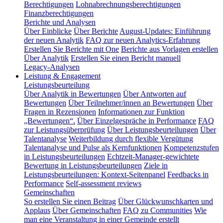
Berechtigungen
Lohnabrechnungsberechtigungen
Finanzberechtigungen
Berichte und Analysen
Über Einblicke
Über Berichte
August-Updates: Einführung
der neuen Analytik
FAQ zur neuen Analytics-Erfahrung
Erstellen Sie Berichte mit One
Berichte aus Vorlagen erstellen
Über Analytik
Erstellen Sie einen Bericht manuell
Legacy-Analysen
Leistung & Engagement
Leistungsbeurteilung
Über Analytik in Bewertungen
Über Antworten auf
Bewertungen
Über Teilnehmer/innen an Bewertungen
Über
Fragen in Rezensionen
Informationen zur Funktion
„Bewertungen“.
Über Einzelgespräche in Performance
FAQ
zur Leistungsüberprüfung
Über Leistungsbeurteilungen
Über
Talentanalyse
Weiterbildung durch flexible Vergütung
Talentanalyse und Pulse als Kernfunktionen
Kompetenzstufen
in Leistungsbeurteilungen
Echtzeit-Manager-gewichtete
Bewertung in Leistungsbeurteilungen
Ziele in
Leistungsbeurteilungen: Kontext-Seitenpanel
Feedbacks in
Performance
Self-assessment reviews
Gemeinschaften
So erstellen Sie einen Beitrag
Über Glückwunschkarten und
Applaus
Über Gemeinschaften
FAQ zu Communities
Wie
man eine Veranstaltung in einer Gemeinde erstellt