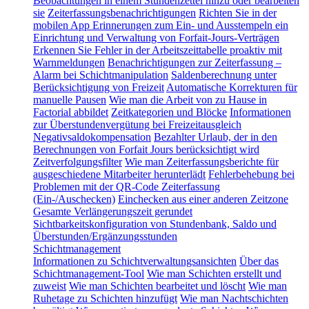
Beobachtungen in einem Stundenzettel hinzu oder bearbeiten
sie
Zeiterfassungsbenachrichtigungen
Richten Sie in der
mobilen App Erinnerungen zum Ein- und Ausstempeln ein
Einrichtung und Verwaltung von Forfait-Jours-Verträgen
Erkennen Sie Fehler in der Arbeitszeittabelle proaktiv mit
Warnmeldungen
Benachrichtigungen zur Zeiterfassung –
Alarm bei Schichtmanipulation
Saldenberechnung unter
Berücksichtigung von Freizeit
Automatische Korrekturen für
manuelle Pausen
Wie man die Arbeit von zu Hause in
Factorial abbildet
Zeitkategorien und Blöcke
Informationen
zur Überstundenvergütung bei Freizeitausgleich
Negativsaldokompensation
Bezahlter Urlaub, der in den
Berechnungen von Forfait Jours berücksichtigt wird
Zeitverfolgungsfilter
Wie man Zeiterfassungsberichte für
ausgeschiedene Mitarbeiter herunterlädt
Fehlerbehebung bei
Problemen mit der QR-Code Zeiterfassung
(Ein-/Auschecken)
Einchecken aus einer anderen Zeitzone
Gesamte Verlängerungszeit gerundet
Sichtbarkeitskonfiguration von Stundenbank, Saldo und
Überstunden/Ergänzungsstunden
Schichtmanagement
Informationen zu Schichtverwaltungsansichten
Über das
Schichtmanagement-Tool
Wie man Schichten erstellt und
zuweist
Wie man Schichten bearbeitet und löscht
Wie man
Ruhetage zu Schichten hinzufügt
Wie man Nachtschichten