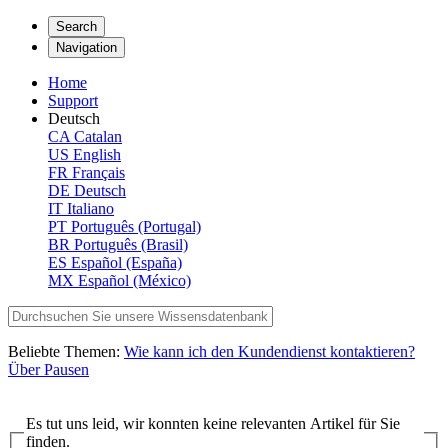
Search
Navigation
Home
Support
Deutsch
CA
Catalan
US
English
FR
Français
DE
Deutsch
IT
Italiano
PT
Português (Portugal)
BR
Português (Brasil)
ES
Español (España)
MX
Español (México)
Beliebte Themen:
Wie kann ich den Kundendienst kontaktieren?
Über Pausen
Es tut uns leid, wir konnten keine relevanten Artikel für Sie
finden.