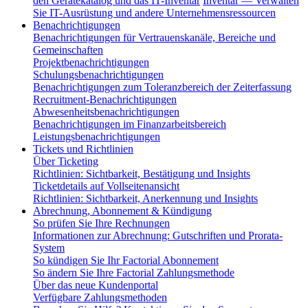
den Gerätekatalog und das IT-Inventar
Inventar — Verwalten
Sie IT-Ausrüstung und andere Unternehmensressourcen
Benachrichtigungen
Benachrichtigungen für Vertrauenskanäle, Bereiche und
Gemeinschaften
Projektbenachrichtigungen
Schulungsbenachrichtigungen
Benachrichtigungen zum Toleranzbereich der Zeiterfassung
Recruitment-Benachrichtigungen
Abwesenheitsbenachrichtigungen
Benachrichtigungen im Finanzarbeitsbereich
Leistungsbenachrichtigungen
Tickets und Richtlinien
Über Ticketing
Richtlinien: Sichtbarkeit, Bestätigung und Insights
Ticketdetails auf Vollseitenansicht
Richtlinien: Sichtbarkeit, Anerkennung und Insights
Abrechnung, Abonnement & Kündigung
So prüfen Sie Ihre Rechnungen
Informationen zur Abrechnung: Gutschriften und Prorata-
System
So kündigen Sie Ihr Factorial Abonnement
So ändern Sie Ihre Factorial Zahlungsmethode
Über das neue Kundenportal
Verfügbare Zahlungsmethoden