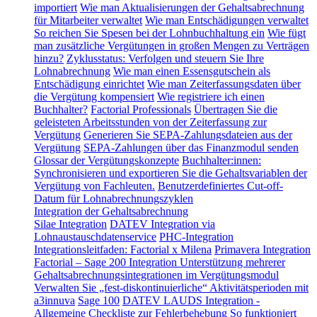
importiert
Wie man Aktualisierungen der Gehaltsabrechnung
für Mitarbeiter verwaltet
Wie man Entschädigungen verwaltet
So reichen Sie Spesen bei der Lohnbuchhaltung ein
Wie fügt
man zusätzliche Vergütungen in großen Mengen zu Verträgen
hinzu?
Zyklusstatus: Verfolgen und steuern Sie Ihre
Lohnabrechnung
Wie man einen Essensgutschein als
Entschädigung einrichtet
Wie man Zeiterfassungsdaten über
die Vergütung kompensiert
Wie registriere ich einen
Buchhalter?
Factorial Professionals
Übertragen Sie die
geleisteten Arbeitsstunden von der Zeiterfassung zur
Vergütung
Generieren Sie SEPA-Zahlungsdateien aus der
Vergütung
SEPA-Zahlungen über das Finanzmodul senden
Glossar der Vergütungskonzepte
Buchhalter:innen:
Synchronisieren und exportieren Sie die Gehaltsvariablen der
Vergütung von Fachleuten.
Benutzerdefiniertes Cut-off-
Datum für Lohnabrechnungszyklen
Integration der Gehaltsabrechnung
Silae Integration
DATEV Integration via
Lohnaustauschdatenservice
PHC-Integration
Integrationsleitfaden: Factorial x Milena
Primavera Integration
Factorial – Sage 200 Integration
Unterstützung mehrerer
Gehaltsabrechnungsintegrationen im Vergütungsmodul
Verwalten Sie „fest-diskontinuierliche“ Aktivitätsperioden mit
a3innuva
Sage 100
DATEV LAUDS Integration -
Allgemeine Checkliste zur Fehlerbehebung
So funktioniert