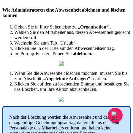
Wie
Administratoren
eine
Abwesenheit
ablehnen
und
l
ö
schen
k
ö
nnen
Gehen
Sie
in
Ihrer
Seitenleiste
zu
„
Organisation
“
.
W
ä
hlen
Sie
den
Mitarbeiter
aus
,
dessen
Abwesenheit
gel
ö
scht
werden
soll
.
Wechseln
Sie
zum
Tab
„
Urlaub
“
.
Klicken
Sie
in
der
Liste
auf
den
Abwesenheitseintrag
.
Im
Pop
-
up
-
Fenster
k
ö
nnen
Sie
ablehnen
.
Wenn
Sie
die
Abwesenheit
l
ö
schen
m
ö
chten
,
m
ü
ssen
Sie
bis
zum
Abschnitt
„
Abgelehnte
Anfragen
“
scrollen
.
Klicken
Sie
auf
den
zu
l
ö
schenden
Eintrag
und
best
ä
tigen
Sie
das
L
ö
schen
,
um
Ihre
Aktion
abzuschlie
ß
en
.
Nach
der
L
ö
schung
werden
die
Abwesenheit
und
der
dazugeh
ö
rige
Genehmigungsantrag
dauerhaft
aus
der
Personalakte
des
Mitarbeiters
entfernt
und
haben
keine