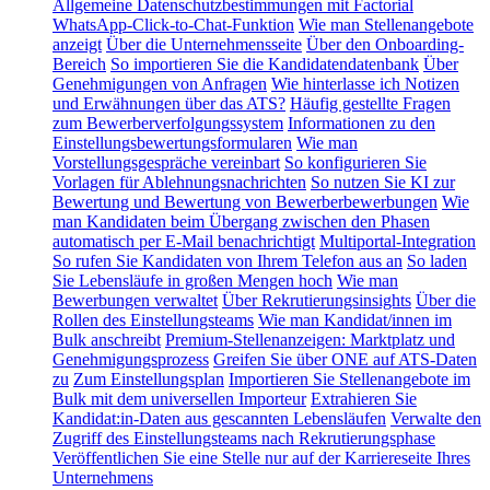
Allgemeine Datenschutzbestimmungen mit Factorial
WhatsApp-Click-to-Chat-Funktion
Wie man Stellenangebote
anzeigt
Über die Unternehmensseite
Über den Onboarding-
Bereich
So importieren Sie die Kandidatendatenbank
Über
Genehmigungen von Anfragen
Wie hinterlasse ich Notizen
und Erwähnungen über das ATS?
Häufig gestellte Fragen
zum Bewerberverfolgungssystem
Informationen zu den
Einstellungsbewertungsformularen
Wie man
Vorstellungsgespräche vereinbart
So konfigurieren Sie
Vorlagen für Ablehnungsnachrichten
So nutzen Sie KI zur
Bewertung und Bewertung von Bewerberbewerbungen
Wie
man Kandidaten beim Übergang zwischen den Phasen
automatisch per E-Mail benachrichtigt
Multiportal-Integration
So rufen Sie Kandidaten von Ihrem Telefon aus an
So laden
Sie Lebensläufe in großen Mengen hoch
Wie man
Bewerbungen verwaltet
Über Rekrutierungsinsights
Über die
Rollen des Einstellungsteams
Wie man Kandidat/innen im
Bulk anschreibt
Premium-Stellenanzeigen: Marktplatz und
Genehmigungsprozess
Greifen Sie über ONE auf ATS-Daten
zu
Zum Einstellungsplan
Importieren Sie Stellenangebote im
Bulk mit dem universellen Importeur
Extrahieren Sie
Kandidat:in-Daten aus gescannten Lebensläufen
Verwalte den
Zugriff des Einstellungsteams nach Rekrutierungsphase
Veröffentlichen Sie eine Stelle nur auf der Karriereseite Ihres
Unternehmens