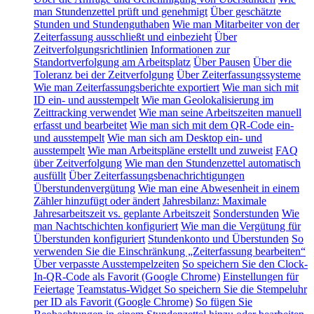
man Stundenzettel prüft und genehmigt
Über geschätzte
Stunden und Stundenguthaben
Wie man Mitarbeiter von der
Zeiterfassung ausschließt und einbezieht
Über
Zeitverfolgungsrichtlinien
Informationen zur
Standortverfolgung am Arbeitsplatz
Über Pausen
Über die
Toleranz bei der Zeitverfolgung
Über Zeiterfassungssysteme
Wie man Zeiterfassungsberichte exportiert
Wie man sich mit
ID ein- und ausstempelt
Wie man Geolokalisierung im
Zeittracking verwendet
Wie man seine Arbeitszeiten manuell
erfasst und bearbeitet
Wie man sich mit dem QR-Code ein-
und ausstempelt
Wie man sich am Desktop ein- und
ausstempelt
Wie man Arbeitspläne erstellt und zuweist
FAQ
über Zeitverfolgung
Wie man den Stundenzettel automatisch
ausfüllt
Über Zeiterfassungsbenachrichtigungen
Überstundenvergütung
Wie man eine Abwesenheit in einem
Zähler hinzufügt oder ändert
Jahresbilanz: Maximale
Jahresarbeitszeit vs. geplante Arbeitszeit
Sonderstunden
Wie
man Nachtschichten konfiguriert
Wie man die Vergütung für
Überstunden konfiguriert
Stundenkonto und Überstunden
So
verwenden Sie die Einschränkung „Zeiterfassung bearbeiten“
Über verpasste Ausstempelzeiten
So speichern Sie den Clock-
In-QR-Code als Favorit (Google Chrome)
Einstellungen für
Feiertage
Teamstatus-Widget
So speichern Sie die Stempeluhr
per ID als Favorit (Google Chrome)
So fügen Sie