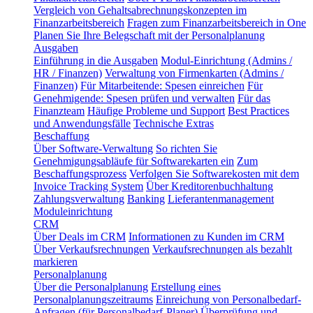
Vergleich von Gehaltsabrechnungskonzepten im
Finanzarbeitsbereich
Fragen zum Finanzarbeitsbereich in One
Planen Sie Ihre Belegschaft mit der Personalplanung
Ausgaben
Einführung in die Ausgaben
Modul-Einrichtung (Admins /
HR / Finanzen)
Verwaltung von Firmenkarten (Admins /
Finanzen)
Für Mitarbeitende: Spesen einreichen
Für
Genehmigende: Spesen prüfen und verwalten
Für das
Finanzteam
Häufige Probleme und Support
Best Practices
und Anwendungsfälle
Technische Extras
Beschaffung
Über Software-Verwaltung
So richten Sie
Genehmigungsabläufe für Softwarekarten ein
Zum
Beschaffungsprozess
Verfolgen Sie Softwarekosten mit dem
Invoice Tracking System
Über Kreditorenbuchhaltung
Zahlungsverwaltung
Banking
Lieferantenmanagement
Moduleinrichtung
CRM
Über Deals im CRM
Informationen zu Kunden im CRM
Über Verkaufsrechnungen
Verkaufsrechnungen als bezahlt
markieren
Personalplanung
Über die Personalplanung
Erstellung eines
Personalplanungszeitraums
Einreichung von Personalbedarf-
Anfragen (für Personalbedarf-Planer)
Überprüfung und