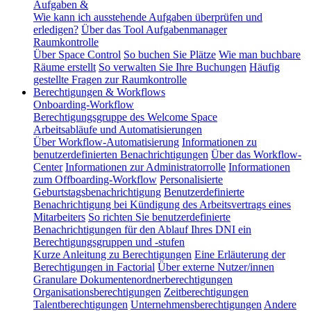
Aufgaben &
Wie kann ich ausstehende Aufgaben überprüfen und
erledigen?
Über das Tool Aufgabenmanager
Raumkontrolle
Über Space Control
So buchen Sie Plätze
Wie man buchbare
Räume erstellt
So verwalten Sie Ihre Buchungen
Häufig
gestellte Fragen zur Raumkontrolle
Berechtigungen & Workflows
Onboarding-Workflow
Berechtigungsgruppe des Welcome Space
Arbeitsabläufe und Automatisierungen
Über Workflow-Automatisierung
Informationen zu
benutzerdefinierten Benachrichtigungen
Über das Workflow-
Center
Informationen zur Administratorrolle
Informationen
zum Offboarding-Workflow
Personalisierte
Geburtstagsbenachrichtigung
Benutzerdefinierte
Benachrichtigung bei Kündigung des Arbeitsvertrags eines
Mitarbeiters
So richten Sie benutzerdefinierte
Benachrichtigungen für den Ablauf Ihres DNI ein
Berechtigungsgruppen und -stufen
Kurze Anleitung zu Berechtigungen
Eine Erläuterung der
Berechtigungen in Factorial
Über externe Nutzer/innen
Granulare Dokumentenordnerberechtigungen
Organisationsberechtigungen
Zeitberechtigungen
Talentberechtigungen
Unternehmensberechtigungen
Andere