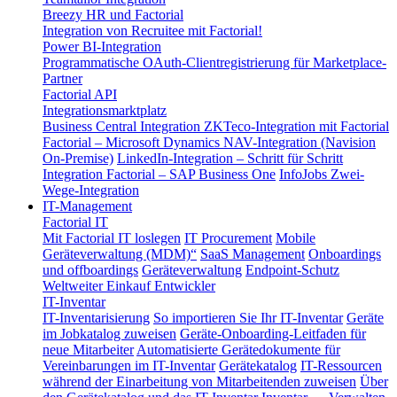
Breezy HR und Factorial
Integration von Recruitee mit Factorial!
Power BI-Integration
Programmatische OAuth-Clientregistrierung für Marketplace-
Partner
Factorial API
Integrationsmarktplatz
Business Central Integration
ZKTeco-Integration mit Factorial
Factorial – Microsoft Dynamics NAV-Integration (Navision
On-Premise)
LinkedIn-Integration – Schritt für Schritt
Integration Factorial – SAP Business One
InfoJobs Zwei-
Wege-Integration
IT-Management
Factorial IT
Mit Factorial IT loslegen
IT Procurement
Mobile
Geräteverwaltung (MDM)“
SaaS Management
Onboardings
und offboardings
Geräteverwaltung
Endpoint-Schutz
Weltweiter Einkauf
Entwickler
IT-Inventar
IT-Inventarisierung
So importieren Sie Ihr IT-Inventar
Geräte
im Jobkatalog zuweisen
Geräte-Onboarding-Leitfaden für
neue Mitarbeiter
Automatisierte Gerätedokumente für
Vereinbarungen im IT-Inventar
Gerätekatalog
IT-Ressourcen
während der Einarbeitung von Mitarbeitenden zuweisen
Über