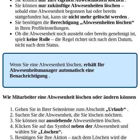
Sie
k
ö
nnen
nur
zuk
ü
nftige
Abwesenheiten
l
ö
schen
–
sobald
eine
Abwesenheit
begonnen
hat
oder
bereits
stattgefunden
hat
,
kann
sie
nicht
mehr
gel
ö
scht
werden
.
Sie
ben
ö
tigen
die
Berechtigung
„
Abwesenheiten
l
ö
schen
“
in
Ihren
Profileinstellungen
.
Ob
die
Abwesenheit
noch
aussteht
oder
bereits
genehmigt
ist
,
spielt
keine
Rolle
–
die
Regel
richtet
sich
nach
dem
Datum
,
nicht
nach
dem
Status
.
Wenn
Sie
eine
Abwesenheit
l
ö
schen
,
erh
ä
lt
Ihr
Abwesenheitsmanager
automatisch
eine
Benachrichtigung
.
Wie
Mitarbeiter
eine
Abwesenheit
l
ö
schen
oder
ä
ndern
k
ö
nnen
Gehen
Sie
in
Ihrer
Seitenleiste
zum
Abschnitt
„
Urlaub
“
.
Suchen
Sie
die
Abwesenheit
,
die
Sie
l
ö
schen
m
ö
chten
.
Sie
k
ö
nnen
nur
ausstehende
Abwesenheiten
l
ö
schen
.
Klicken
Sie
auf
das
Symbol
neben
der
Abwesenheit
und
w
ä
hlen
Sie
„
L
ö
schen
“
.
Best
ä
tigen
Sie
Ihre
Aktion
–
nach
dem
L
ö
schen
wird
die