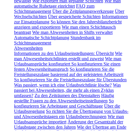
bewältigt
Wie exportiert man geplante Schichten
Wie man
automatische Ruhetage einrichtet
FAQ zum
Schichtmanagement
Über die Zeitplanungswerkzeuge
Über
Wechselschichten
Über gespeicherte Schichten
Informationen
zur Einsatzplanung
So können Sie den Jahresbilanzbericht
anzeigen und exportieren
Wie man einen Schichttausch
beantragt
Wie man Abwesenheiten in Shifts verwaltet
Automatische Schichtplanung
Stundenbank im
Schichtmanagement
Abwesenheiten
Informationen zu den Urlaubseinstellungen: Übersicht
Wie
man Abwesenheitsrichtlinien erstellt und zuweist
Wie man
Urlaubsansprüche konfiguriert
So konfigurieren Sie einen
festen Abwesenheitsanspruch
So konfigurieren Sie die
Freistellungszulage basierend auf der geleisteten Arbeitszeit
So konfigurieren Sie die Freistellungszulage für Überstunden
Was passiert, wenn ich eine Urlaubsrichtlinie lösche?
Was
passiert bei Abwesenheiten, die mehr als einen Zyklus
umfassen?
Zu den Zeiträumen des Dienstalters
Häufig
gestellte Fragen zu den Abwesenheitseinstellungen
So
konfigurieren Sie Arbeitstage und Geschäftstage
Über die
Urlaubsregelung
So richten Sie die Übertragung von Urlaubs-
und Abwesenheitstagen ein
Urlaubsberechnungen
Wie man
Urlaubsansprüche importiert
Änderung der Gesamtzahl der
Urlaubstage zwischen den Jahren
Wie der Übertrag am Ende