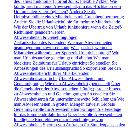
des Jahres funktioniert
Forfait Jours: Flexible Zyklen
Wie
konfiguriert man eine Abwesenheit, um das Hochladen von
Dokumenten zu ermöglichen?
Ändern Sie die
Urlaubsrichtlinie eines Mitarbeiters mit Guthabenübertragung
Ändern Sie die Urlaubsrichtlinie für mehrere Mitarbeitende
Wie der Übertrag von Urlaub funktioniert, wenn die Zeitoff-
Richtlinien geändert werden
Abwesenheiten & Genehmigungen
Zeit außerhalb des Kalenders
Wie man Abwesenheiten
beantragen und zuweisen kann
Was passiert, wenn ein
Mitarbeiter während einer Sperrzeit Urlaub beantragt?
Wie
man Urlaubsanträge genehmigt und ablehnt
Wie man
blockierte Zeiträume für Urlaub einrichtet
So erstellen Sie
Anpassungen des Urlaubsanspruchs
So exportieren Sie den
Abwesenheitsbericht Ihrer Mitarbeitenden
Abwesenheitsansprüche
Über Abwesenheiten und
Genehmigungen
Wie man Abwesenheitstypen erstellt
Über
die Genehmiger der Abwesenheiten
Häufig gestellte Fragen
zu Abwesenheiten und Genehmigungen
So erstellen Sie
Abwesenheitsarten für unternehmensweite Schließungen
Wie
man Abwesenheiten in großen Mengen zuweist
Globale
Genehmigerrolle für Abwesenheiten
So fügen Sie Feiertage
für das kommende Jahr hinzu
Über bezahlte Abwesenheiten
Intelligente Empfehlungen zur Genehmigung von
Abwesenheiten
Sperren von Anfragen für Stundenpauschalen