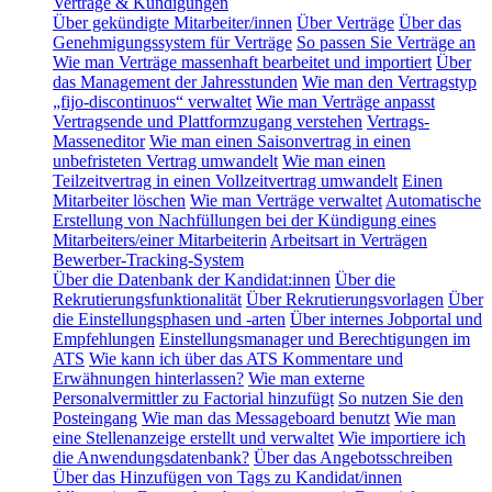
Verträge & Kündigungen
Über gekündigte Mitarbeiter/innen
Über Verträge
Über das
Genehmigungssystem für Verträge
So passen Sie Verträge an
Wie man Verträge massenhaft bearbeitet und importiert
Über
das Management der Jahresstunden
Wie man den Vertragstyp
„fijo-discontinuos“ verwaltet
Wie man Verträge anpasst
Vertragsende und Plattformzugang verstehen
Vertrags-
Masseneditor
Wie man einen Saisonvertrag in einen
unbefristeten Vertrag umwandelt
Wie man einen
Teilzeitvertrag in einen Vollzeitvertrag umwandelt
Einen
Mitarbeiter löschen
Wie man Verträge verwaltet
Automatische
Erstellung von Nachfüllungen bei der Kündigung eines
Mitarbeiters/einer Mitarbeiterin
Arbeitsart in Verträgen
Bewerber-Tracking-System
Über die Datenbank der Kandidat:innen
Über die
Rekrutierungsfunktionalität
Über Rekrutierungsvorlagen
Über
die Einstellungsphasen und -arten
Über internes Jobportal und
Empfehlungen
Einstellungsmanager und Berechtigungen im
ATS
Wie kann ich über das ATS Kommentare und
Erwähnungen hinterlassen?
Wie man externe
Personalvermittler zu Factorial hinzufügt
So nutzen Sie den
Posteingang
Wie man das Messageboard benutzt
Wie man
eine Stellenanzeige erstellt und verwaltet
Wie importiere ich
die Anwendungsdatenbank?
Über das Angebotsschreiben
Über das Hinzufügen von Tags zu Kandidat/innen