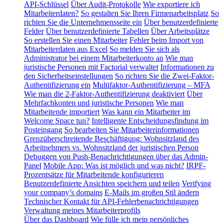
API-Schlüssel
Über Audit-Protokolle
Wie exportiere ich
Mitarbeiterdaten?
So gestalten Sie Ihren Firmenarbeitsplatz
So
richten Sie die Unternehmensseite ein
Über benutzerdefinierte
Felder
Über benutzerdefinierte Tabellen
Über Arbeitsplätze
So erstellen Sie einen Mitarbeiter
Fehler beim Import von
Mitarbeiterdaten aus Excel
So melden Sie sich als
Administrator bei einem Mitarbeiterkonto an
Wie man
juristische Personen mit Factorial verwaltet
Informationen zu
den Sicherheitseinstellungen
So richten Sie die Zwei-Faktor-
Authentifizierung ein
Multifaktor-Authentifizierung – MFA
Wie man die 2-Faktor-Authentifizierung deaktiviert
Über
Mehrfachkonten und juristische Personen
Wie man
Mitarbeitende importiert
Was kann ein Mitarbeiter im
Welcome Space tun?
Intelligente Entscheidungsfindung im
Posteingang
So bearbeiten Sie Mitarbeiterinformationen
Grenzüberschreitende Beschäftigung: Wohnsitzland des
Arbeitnehmers vs. Wohnsitzland der juristischen Person
Debuggen von Push-Benachrichtigungen über das Admin-
Panel
Mobile App: Was ist möglich und was nicht?
IRPF-
Prozentsätze für Mitarbeitende konfigurieren
Benutzerdefinierte Ansichten speichern und teilen
Verifying
your company’s domains
E-Mails im großen Stil ändern
Technischer Kontakt für API-Fehlerbenachrichtigungen
Verwaltung meines Mitarbeiterprofils
Über das Dashboard
Wie fülle ich mein persönliches