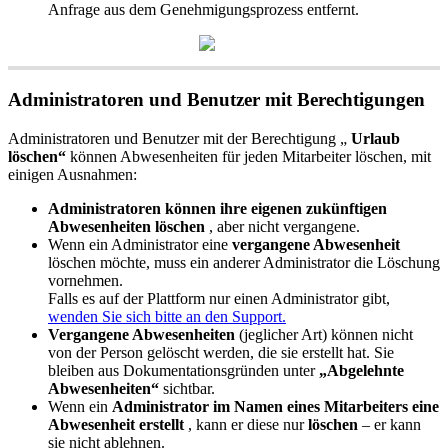
Anfrage
aus
dem
Genehmigungsprozess
entfernt
.
Administratoren
und
Benutzer
mit
Berechtigungen
Administratoren
und
Benutzer
mit
der
Berechtigung
„
Urlaub
l
ö
schen
“
k
ö
nnen
Abwesenheiten
f
ü
r
jeden
Mitarbeiter
l
ö
schen
,
mit
einigen
Ausnahmen
:
Administratoren
k
ö
nnen
ihre
eigenen
zuk
ü
nftigen
Abwesenheiten
l
ö
schen
,
aber
nicht
vergangene
.
Wenn
ein
Administrator
eine
vergangene
Abwesenheit
l
ö
schen
m
ö
chte
,
muss
ein
anderer
Administrator
die
L
ö
schung
vornehmen
.
Falls
es
auf
der
Plattform
nur
einen
Administrator
gibt
,
wenden
Sie
sich
bitte
an
den
Support
.
Vergangene
Abwesenheiten
(
jeglicher
Art
)
k
ö
nnen
nicht
von
der
Person
gel
ö
scht
werden
,
die
sie
erstellt
hat
.
Sie
bleiben
aus
Dokumentationsgr
ü
nden
unter
„
Abgelehnte
Abwesenheiten
“
sichtbar
.
Wenn
ein
Administrator
im
Namen
eines
Mitarbeiters
eine
Abwesenheit
erstellt
,
kann
er
diese
nur
l
ö
schen
–
er
kann
sie
nicht
ablehnen
.