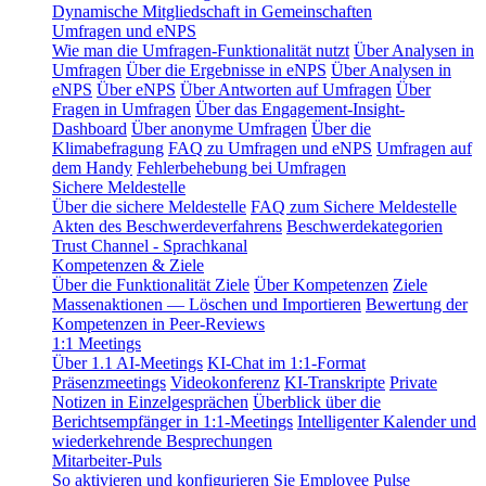
Dynamische Mitgliedschaft in Gemeinschaften
Umfragen und eNPS
Wie man die Umfragen-Funktionalität nutzt
Über Analysen in
Umfragen
Über die Ergebnisse in eNPS
Über Analysen in
eNPS
Über eNPS
Über Antworten auf Umfragen
Über
Fragen in Umfragen
Über das Engagement-Insight-
Dashboard
Über anonyme Umfragen
Über die
Klimabefragung
FAQ zu Umfragen und eNPS
Umfragen auf
dem Handy
Fehlerbehebung bei Umfragen
Sichere Meldestelle
Über die sichere Meldestelle
FAQ zum Sichere Meldestelle
Akten des Beschwerdeverfahrens
Beschwerdekategorien
Trust Channel - Sprachkanal
Kompetenzen & Ziele
Über die Funktionalität Ziele
Über Kompetenzen
Ziele
Massenaktionen — Löschen und Importieren
Bewertung der
Kompetenzen in Peer-Reviews
1:1 Meetings
Über 1.1 AI-Meetings
KI-Chat im 1:1-Format
Präsenzmeetings
Videokonferenz
KI-Transkripte
Private
Notizen in Einzelgesprächen
Überblick über die
Berichtsempfänger in 1:1-Meetings
Intelligenter Kalender und
wiederkehrende Besprechungen
Mitarbeiter-Puls
So aktivieren und konfigurieren Sie Employee Pulse