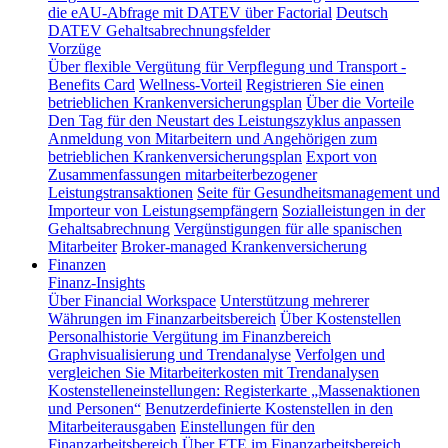
die eAU-Abfrage mit DATEV über Factorial
Deutsch
DATEV Gehaltsabrechnungsfelder
Vorzüge
Über flexible Vergütung für Verpflegung und Transport -
Benefits Card
Wellness-Vorteil
Registrieren Sie einen
betrieblichen Krankenversicherungsplan
Über die Vorteile
Den Tag für den Neustart des Leistungszyklus anpassen
Anmeldung von Mitarbeitern und Angehörigen zum
betrieblichen Krankenversicherungsplan
Export von
Zusammenfassungen mitarbeiterbezogener
Leistungstransaktionen
Seite für Gesundheitsmanagement und
Importeur von Leistungsempfängern
Sozialleistungen in der
Gehaltsabrechnung
Vergünstigungen für alle spanischen
Mitarbeiter
Broker-managed Krankenversicherung
Finanzen
Finanz-Insights
Über Financial Workspace
Unterstützung mehrerer
Währungen im Finanzarbeitsbereich
Über Kostenstellen
Personalhistorie
Vergütung im Finanzbereich
Graphvisualisierung und Trendanalyse
Verfolgen und
vergleichen Sie Mitarbeiterkosten mit Trendanalysen
Kostenstelleneinstellungen: Registerkarte „Massenaktionen
und Personen“
Benutzerdefinierte Kostenstellen in den
Mitarbeiterausgaben
Einstellungen für den
Finanzarbeitsbereich
Über FTE im Finanzarbeitsbereich