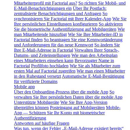
Mitarbeiterprofil mit Factorial aus?
So richten Sie Mobil- und
E-Mail-Benachrichtigungen ein
Über Ihr Postfach:
zentralisierte Benachrichtigungen und Anfragen
So
synchronisieren Sie Factorial mit Ihrer Kalender-App
Wie Sie
Ihre persönlichen Einstellungen konfigurieren
So aktivieren
Sie die biometrische Authentifizierung auf Mobilgeräten
Wie
man Mitarbeitende hinzufügt
Wie Sie Ihre Mitarbeiter-ID in
Factorial finden
So beantragen Sie eine Kennwortänderung
und Anforderungen für das neue Kennwort
So ändern Sie
Ihre E-Mail-Adresse in Factorial
Verwalten Ihrer Sprach-,
Datums- und Zeiteinstellungen
Wie man den Arbeitsplan
eines Mitarbeiters einsehen kann
Bevorzugter Name in
Factorial
Profilfoto hochladen
Wie Sie als Mitarbeiter zum
ersten Mal auf Factorial zugreifen
Wie man einen Mitarbeiter
in den Ruhestand versetzt
Automatische E-Mail-Bestätigung
für verifizierte Domains
Mobile app
Über den Onboarding-Prozess über die mobile App
So
verwalten Sie Ihre persönlichen Daten über die mobile App
Unterstützte Mobilgeräte
Wie Sie Ihre App-Version
überprüfen können
Posteingang auf Mobilgeräten
Mobile-
App — Schützen Sie Ihr Konto mit biometrischer
Authentifizierung
Antworten auf häufige Fragen
Was tun, wenn der Fehler „E-Mail-Adresse existiert bereits“