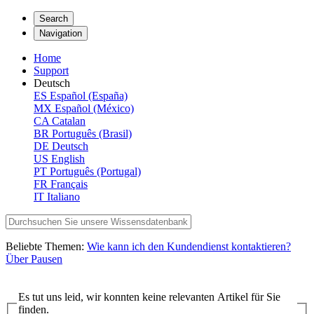
Search
Navigation
Home
Support
Deutsch
ES
Español (España)
MX
Español (México)
CA
Catalan
BR
Português (Brasil)
DE
Deutsch
US
English
PT
Português (Portugal)
FR
Français
IT
Italiano
Beliebte Themen:
Wie kann ich den Kundendienst kontaktieren?
Über Pausen
Es tut uns leid, wir konnten keine relevanten Artikel für Sie
finden.