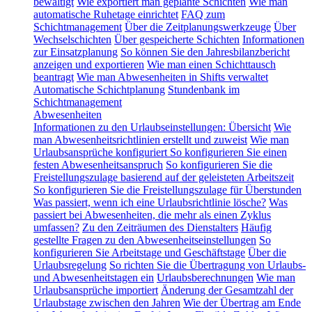
bewältigt
Wie exportiert man geplante Schichten
Wie man
automatische Ruhetage einrichtet
FAQ zum
Schichtmanagement
Über die Zeitplanungswerkzeuge
Über
Wechselschichten
Über gespeicherte Schichten
Informationen
zur Einsatzplanung
So können Sie den Jahresbilanzbericht
anzeigen und exportieren
Wie man einen Schichttausch
beantragt
Wie man Abwesenheiten in Shifts verwaltet
Automatische Schichtplanung
Stundenbank im
Schichtmanagement
Abwesenheiten
Informationen zu den Urlaubseinstellungen: Übersicht
Wie
man Abwesenheitsrichtlinien erstellt und zuweist
Wie man
Urlaubsansprüche konfiguriert
So konfigurieren Sie einen
festen Abwesenheitsanspruch
So konfigurieren Sie die
Freistellungszulage basierend auf der geleisteten Arbeitszeit
So konfigurieren Sie die Freistellungszulage für Überstunden
Was passiert, wenn ich eine Urlaubsrichtlinie lösche?
Was
passiert bei Abwesenheiten, die mehr als einen Zyklus
umfassen?
Zu den Zeiträumen des Dienstalters
Häufig
gestellte Fragen zu den Abwesenheitseinstellungen
So
konfigurieren Sie Arbeitstage und Geschäftstage
Über die
Urlaubsregelung
So richten Sie die Übertragung von Urlaubs-
und Abwesenheitstagen ein
Urlaubsberechnungen
Wie man
Urlaubsansprüche importiert
Änderung der Gesamtzahl der
Urlaubstage zwischen den Jahren
Wie der Übertrag am Ende