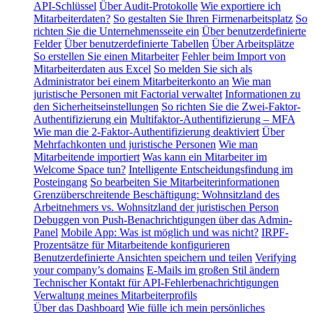
API-Schlüssel
Über Audit-Protokolle
Wie exportiere ich
Mitarbeiterdaten?
So gestalten Sie Ihren Firmenarbeitsplatz
So
richten Sie die Unternehmensseite ein
Über benutzerdefinierte
Felder
Über benutzerdefinierte Tabellen
Über Arbeitsplätze
So erstellen Sie einen Mitarbeiter
Fehler beim Import von
Mitarbeiterdaten aus Excel
So melden Sie sich als
Administrator bei einem Mitarbeiterkonto an
Wie man
juristische Personen mit Factorial verwaltet
Informationen zu
den Sicherheitseinstellungen
So richten Sie die Zwei-Faktor-
Authentifizierung ein
Multifaktor-Authentifizierung – MFA
Wie man die 2-Faktor-Authentifizierung deaktiviert
Über
Mehrfachkonten und juristische Personen
Wie man
Mitarbeitende importiert
Was kann ein Mitarbeiter im
Welcome Space tun?
Intelligente Entscheidungsfindung im
Posteingang
So bearbeiten Sie Mitarbeiterinformationen
Grenzüberschreitende Beschäftigung: Wohnsitzland des
Arbeitnehmers vs. Wohnsitzland der juristischen Person
Debuggen von Push-Benachrichtigungen über das Admin-
Panel
Mobile App: Was ist möglich und was nicht?
IRPF-
Prozentsätze für Mitarbeitende konfigurieren
Benutzerdefinierte Ansichten speichern und teilen
Verifying
your company’s domains
E-Mails im großen Stil ändern
Technischer Kontakt für API-Fehlerbenachrichtigungen
Verwaltung meines Mitarbeiterprofils
Über das Dashboard
Wie fülle ich mein persönliches