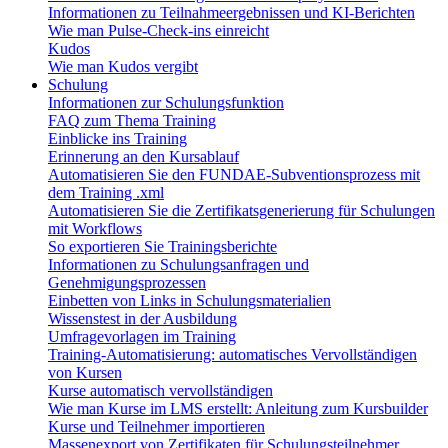
Informationen zu Teilnahmeergebnissen und KI-Berichten
Wie man Pulse-Check-ins einreicht
Kudos
Wie man Kudos vergibt
Schulung
Informationen zur Schulungsfunktion
FAQ zum Thema Training
Einblicke ins Training
Erinnerung an den Kursablauf
Automatisieren Sie den FUNDAE-Subventionsprozess mit
dem Training .xml
Automatisieren Sie die Zertifikatsgenerierung für Schulungen
mit Workflows
So exportieren Sie Trainingsberichte
Informationen zu Schulungsanfragen und
Genehmigungsprozessen
Einbetten von Links in Schulungsmaterialien
Wissenstest in der Ausbildung
Umfragevorlagen im Training
Training-Automatisierung: automatisches Vervollständigen
von Kursen
Kurse automatisch vervollständigen
Wie man Kurse im LMS erstellt: Anleitung zum Kursbuilder
Kurse und Teilnehmer importieren
Massenexport von Zertifikaten für Schulungsteilnehmer