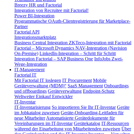
Breezy HR und Factorial
Integration von Recruitee mit Factorial!
Power BI-Integration
Programmatische OAuth-Clientregistrierung für Marketplace-
Partner
Factorial API
Integrationsmarktplatz
Business Central Integration
ZKTeco-Integration mit Factorial
Factorial – Microsoft Dynamics NAV-Integration (Navision
On-Premise)
LinkedIn-Integration – Schritt für Schritt
Integration Factorial – SAP Business One
InfoJobs Zwei-
Wege-Integration
IT-Management
Factorial IT
Mit Factorial IT loslegen
IT Procurement
Mobile
Geräteverwaltung (MDM)“
SaaS Management
Onboardings
und offboardings
Geräteverwaltung
Endpoint-Schutz
Weltweiter Einkauf
Entwickler
IT-Inventar
IT-Inventarisierung
So importieren Sie Ihr IT-Inventar
Geräte
im Jobkatalog zuweisen
Geräte-Onboarding-Leitfaden für
neue Mitarbeiter
Automatisierte Gerätedokumente für
Vereinbarungen im IT-Inventar
Gerätekatalog
IT-Ressourcen
während der Einarbeitung von Mitarbeitenden zuweisen
Über