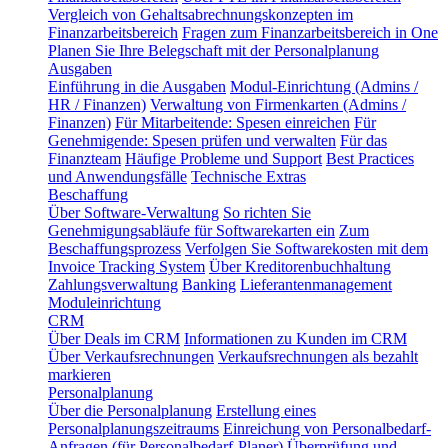
Vergleich von Gehaltsabrechnungskonzepten im
Finanzarbeitsbereich
Fragen zum Finanzarbeitsbereich in One
Planen Sie Ihre Belegschaft mit der Personalplanung
Ausgaben
Einführung in die Ausgaben
Modul-Einrichtung (Admins /
HR / Finanzen)
Verwaltung von Firmenkarten (Admins /
Finanzen)
Für Mitarbeitende: Spesen einreichen
Für
Genehmigende: Spesen prüfen und verwalten
Für das
Finanzteam
Häufige Probleme und Support
Best Practices
und Anwendungsfälle
Technische Extras
Beschaffung
Über Software-Verwaltung
So richten Sie
Genehmigungsabläufe für Softwarekarten ein
Zum
Beschaffungsprozess
Verfolgen Sie Softwarekosten mit dem
Invoice Tracking System
Über Kreditorenbuchhaltung
Zahlungsverwaltung
Banking
Lieferantenmanagement
Moduleinrichtung
CRM
Über Deals im CRM
Informationen zu Kunden im CRM
Über Verkaufsrechnungen
Verkaufsrechnungen als bezahlt
markieren
Personalplanung
Über die Personalplanung
Erstellung eines
Personalplanungszeitraums
Einreichung von Personalbedarf-
Anfragen (für Personalbedarf-Planer)
Überprüfung und