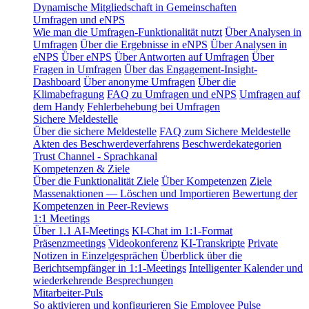
Dynamische Mitgliedschaft in Gemeinschaften
Umfragen und eNPS
Wie man die Umfragen-Funktionalität nutzt
Über Analysen in
Umfragen
Über die Ergebnisse in eNPS
Über Analysen in
eNPS
Über eNPS
Über Antworten auf Umfragen
Über
Fragen in Umfragen
Über das Engagement-Insight-
Dashboard
Über anonyme Umfragen
Über die
Klimabefragung
FAQ zu Umfragen und eNPS
Umfragen auf
dem Handy
Fehlerbehebung bei Umfragen
Sichere Meldestelle
Über die sichere Meldestelle
FAQ zum Sichere Meldestelle
Akten des Beschwerdeverfahrens
Beschwerdekategorien
Trust Channel - Sprachkanal
Kompetenzen & Ziele
Über die Funktionalität Ziele
Über Kompetenzen
Ziele
Massenaktionen — Löschen und Importieren
Bewertung der
Kompetenzen in Peer-Reviews
1:1 Meetings
Über 1.1 AI-Meetings
KI-Chat im 1:1-Format
Präsenzmeetings
Videokonferenz
KI-Transkripte
Private
Notizen in Einzelgesprächen
Überblick über die
Berichtsempfänger in 1:1-Meetings
Intelligenter Kalender und
wiederkehrende Besprechungen
Mitarbeiter-Puls
So aktivieren und konfigurieren Sie Employee Pulse