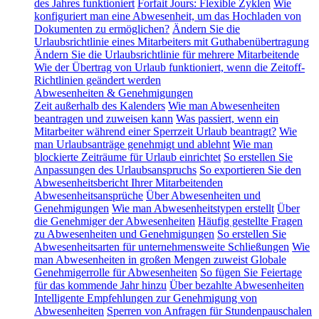
des Jahres funktioniert
Forfait Jours: Flexible Zyklen
Wie
konfiguriert man eine Abwesenheit, um das Hochladen von
Dokumenten zu ermöglichen?
Ändern Sie die
Urlaubsrichtlinie eines Mitarbeiters mit Guthabenübertragung
Ändern Sie die Urlaubsrichtlinie für mehrere Mitarbeitende
Wie der Übertrag von Urlaub funktioniert, wenn die Zeitoff-
Richtlinien geändert werden
Abwesenheiten & Genehmigungen
Zeit außerhalb des Kalenders
Wie man Abwesenheiten
beantragen und zuweisen kann
Was passiert, wenn ein
Mitarbeiter während einer Sperrzeit Urlaub beantragt?
Wie
man Urlaubsanträge genehmigt und ablehnt
Wie man
blockierte Zeiträume für Urlaub einrichtet
So erstellen Sie
Anpassungen des Urlaubsanspruchs
So exportieren Sie den
Abwesenheitsbericht Ihrer Mitarbeitenden
Abwesenheitsansprüche
Über Abwesenheiten und
Genehmigungen
Wie man Abwesenheitstypen erstellt
Über
die Genehmiger der Abwesenheiten
Häufig gestellte Fragen
zu Abwesenheiten und Genehmigungen
So erstellen Sie
Abwesenheitsarten für unternehmensweite Schließungen
Wie
man Abwesenheiten in großen Mengen zuweist
Globale
Genehmigerrolle für Abwesenheiten
So fügen Sie Feiertage
für das kommende Jahr hinzu
Über bezahlte Abwesenheiten
Intelligente Empfehlungen zur Genehmigung von
Abwesenheiten
Sperren von Anfragen für Stundenpauschalen