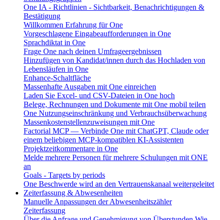
One IA - Richtlinien - Sichtbarkeit, Benachrichtigungen &
Bestätigung
Willkommen Erfahrung für One
Vorgeschlagene Eingabeaufforderungen in One
Sprachdiktat in One
Frage One nach deinen Umfrageergebnissen
Hinzufügen von Kandidat/innen durch das Hochladen von
Lebensläufen in One
Enhance-Schaltfläche
Massenhafte Ausgaben mit One einreichen
Laden Sie Excel- und CSV-Dateien in One hoch
Belege, Rechnungen und Dokumente mit One mobil teilen
One Nutzungseinschränkung und Verbrauchsüberwachung
Massenkostenstellenzuweisungen mit One
Factorial MCP — Verbinde One mit ChatGPT, Claude oder
einem beliebigen MCP-kompatiblen KI-Assistenten
Projektzeitkommentare in One
Melde mehrere Personen für mehrere Schulungen mit ONE
an
Goals - Targets by periods
One Beschwerde wird an den Vertrauenskanaal weitergeleitet
Zeiterfassung & Abwesenheiten
Manuelle Anpassungen der Abwesenheitszähler
Zeiterfassung
Über die Anfrage und Genehmigung von Überstunden
Wie