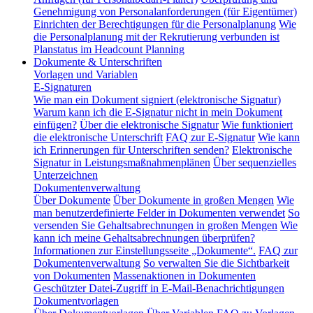
Genehmigung von Personalanforderungen (für Eigentümer)
Einrichten der Berechtigungen für die Personalplanung
Wie
die Personalplanung mit der Rekrutierung verbunden ist
Planstatus im Headcount Planning
Dokumente & Unterschriften
Vorlagen und Variablen
E-Signaturen
Wie man ein Dokument signiert (elektronische Signatur)
Warum kann ich die E-Signatur nicht in mein Dokument
einfügen?
Über die elektronische Signatur
Wie funktioniert
die elektronische Unterschrift
FAQ zur E-Signatur
Wie kann
ich Erinnerungen für Unterschriften senden?
Elektronische
Signatur in Leistungsmaßnahmenplänen
Über sequenzielles
Unterzeichnen
Dokumentenverwaltung
Über Dokumente
Über Dokumente in großen Mengen
Wie
man benutzerdefinierte Felder in Dokumenten verwendet
So
versenden Sie Gehaltsabrechnungen in großen Mengen
Wie
kann ich meine Gehaltsabrechnungen überprüfen?
Informationen zur Einstellungsseite „Dokumente“.
FAQ zur
Dokumentenverwaltung
So verwalten Sie die Sichtbarkeit
von Dokumenten
Massenaktionen in Dokumenten
Geschützter Datei-Zugriff in E-Mail-Benachrichtigungen
Dokumentvorlagen