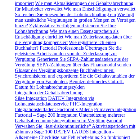
importiert
Wie man Aktualisierungen der Gehaltsabrechnung
für Mitarbeiter verwaltet
Wie man Entschädigungen verwaltet
So reichen Sie Spesen bei der Lohnbuchhaltung ein
Wie fügt
man zusätzliche Vergütungen in großen Mengen zu Verträgen
hinzu?
Zyklusstatus: Verfolgen und steuern Sie Ihre
Lohnabrechnung
Wie man einen Essensgutschein als
Entschädigung einrichtet
Wie man Zeiterfassungsdaten über
die Vergütung kompensiert
Wie registriere ich einen
Buchhalter?
Factorial Professionals
Übertragen Sie die
geleisteten Arbeitsstunden von der Zeiterfassung zur
Vergütung
Generieren Sie SEPA-Zahlungsdateien aus der
Vergütung
SEPA-Zahlungen über das Finanzmodul senden
Glossar der Vergütungskonzepte
Buchhalter:innen:
Synchronisieren und exportieren Sie die Gehaltsvariablen der
Vergütung von Fachleuten.
Benutzerdefiniertes Cut-off-
Datum für Lohnabrechnungszyklen
Integration der Gehaltsabrechnung
Silae Integration
DATEV Integration via
Lohnaustauschdatenservice
PHC-Integration
Integrationsleitfaden: Factorial x Milena
Primavera Integration
Factorial – Sage 200 Integration
Unterstützung mehrerer
Gehaltsabrechnungsintegrationen im Vergütungsmodul
Verwalten Sie „fest-diskontinuierliche“ Aktivitätsperioden mit
a3innuva
Sage 100
DATEV LAUDS Integration -
Allgemeine Checkliste zur Fehlerbehebung
So funktioniert