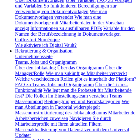
Über Dokumentvorlagen
Über Variablen
FAQ zu Vorlagen
und Variablen
So funktionieren Berechtigungen zur
Verwendung von Dokumentvorlagen
Wie man
Dokumentvorlagen versendet
Wie man eine
Dokumentvorlage mit Mitarbeiterdaten in der Vorschau
anzeigt
Informationen zu ausfüllbaren PDFs
Variable für den
Namen der Berufsbezeichnung in Dokumentvorlagen
Coffre-fort Numérique
Wie aktiviere ich Digital Vault?
Rekrutierung & Organisation
Unternehmensseite
Teams, Jobs und Organigramm
Über den Jobkatalog
Über das Organigramm
Über die
Manager/Rolle
Wie man zukünftige Mitarbeiter versteckt
Welche verschiedenen Rollen gibt es innerhalb der Plattform?
FAQ zu Teams, Jobs und Organigramm
Über die Teams-
Funktionalität
Wie legt man die Probezeit für Mitarbeitende
fest?
Die Rollen im Einstellungsteam verstehen
Teams
Massenimport
Beitragsgruppen und Berufskategorien
Wie
man Abteilungen in Factorial widerspiegelt
Massenumstrukturierung des Jobkatalogbaums
Mitarbeitende
Arbeitsbereichen zuweisen
Navigieren Sie durch
Mitarbeiterprofile mit Ihren aktuellen Filtern
Massenaktualisierung von Datensätzen mit dem Universal
Updater