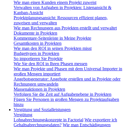
Wie man einen Kunden einem Projekt zuweist
Verwalten von Aufgaben in Projekten: Listenansicht &
Kanban-Ansicht
Projektplanungsansicht: Ressourcen effizient planen,
zuweisen und verwalten
Wie man Rechnungen aus Projekten erstellt und verwaltet
Dokumente in Projekten
Kommentare-Seitenleiste in Meine Projekte
Gesamtkosten in Projekten
Wie man den ROI in seinen Projekten misst
Budgettypen in Projekten
So importieren Sie Projekte
Wie Sie den ROI in Ihren Phasen messen
Wie man Projekte und Phasen mit dem Universal Importer in
großen Mengen importiert
Angebotsgenerator: Angebote erstellen und in Projekte oder
Rechnungen umwandeln
Massenaktionen in Projekten
Verfolgen Sie die Zeit auf Aufgabenebene in Projekten
Fügen Sie Personen in großen Mengen zu Projektaufgaben
hinzu
Vergütung und Sozialleistungen
Vergütung
Lohnabrechnungskonzepte in Factorial
Wie exportiere ich
Gehaltsabrechnungsdaten?
Wie man Entschädigungen