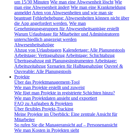
um 15/30 Minuten
Wie man eine Abwesenheit löscht
Wie
man eine Abwesenheit ändert
Wie man eine Krankmeldung
anmeldet
Arten von Abwesenheiten und wie man sie
beantragt
Fehlerbehebung: Abwesenheiten können nicht über
die App angefordert werden.
Wie man
Genehmigungsgruppen für Abwesenheitsanträge erstellt
Warum Urlaubstage für Mitarbeiter und Administratoren
unterschiedlich angezeigt werden
Abwesenheitsabzüge
Abzug von Urlaubstagen
Kalendertage: Alle Planungstools
Arbeitstage: Vertragsabzug
Arbeitstage: Schichtabzug
Übertragsabzug mit Planungsinstrumenten
Arbeitstage:
Arbeitszeitabzug
Szenarien für Halbtagsabzüge
Ouvreé &
Ouvreable: Alle Planungstools
Projekte
Über das Projektmanagement-Tool
Wie man Projekte erstellt und zuweist
Wie fügt man Projekte in registrierte Schichten hinzu?
Wie man Projektdaten ansieht und exportiert
FAQ zu Aufgaben & Projekten
Über flexibles Projekt-Tracking
Meine Projekte im Überblick: Eine zentrale Ansicht für
Mitarbeiter
So rufen Sie die Manageransicht auf – Personenansicht
Wie man Kosten in Projekten sieht