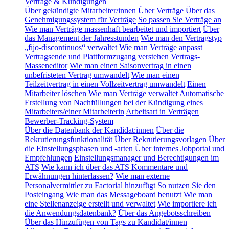
Verträge & Kündigungen
Über gekündigte Mitarbeiter/innen
Über Verträge
Über das
Genehmigungssystem für Verträge
So passen Sie Verträge an
Wie man Verträge massenhaft bearbeitet und importiert
Über
das Management der Jahresstunden
Wie man den Vertragstyp
„fijo-discontinuos“ verwaltet
Wie man Verträge anpasst
Vertragsende und Plattformzugang verstehen
Vertrags-
Masseneditor
Wie man einen Saisonvertrag in einen
unbefristeten Vertrag umwandelt
Wie man einen
Teilzeitvertrag in einen Vollzeitvertrag umwandelt
Einen
Mitarbeiter löschen
Wie man Verträge verwaltet
Automatische
Erstellung von Nachfüllungen bei der Kündigung eines
Mitarbeiters/einer Mitarbeiterin
Arbeitsart in Verträgen
Bewerber-Tracking-System
Über die Datenbank der Kandidat:innen
Über die
Rekrutierungsfunktionalität
Über Rekrutierungsvorlagen
Über
die Einstellungsphasen und -arten
Über internes Jobportal und
Empfehlungen
Einstellungsmanager und Berechtigungen im
ATS
Wie kann ich über das ATS Kommentare und
Erwähnungen hinterlassen?
Wie man externe
Personalvermittler zu Factorial hinzufügt
So nutzen Sie den
Posteingang
Wie man das Messageboard benutzt
Wie man
eine Stellenanzeige erstellt und verwaltet
Wie importiere ich
die Anwendungsdatenbank?
Über das Angebotsschreiben
Über das Hinzufügen von Tags zu Kandidat/innen