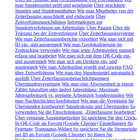
man Stundenzettel prüft und genehmigt
Über geschätzte
Stunden und Stundenguthaben
Wie man Mitarbeiter von der
Zeiterfassung ausschließt und einbezieht
Über
Zeitverfolgungsrichtlinien
Informationen zur
Standortverfolgung am Arbeitsplatz
Über Pausen
Über die
Toleranz bei der Zeitverfolgung
Über Zeiterfassungssysteme
Wie man Zeiterfassungsberichte exportiert
Wie man sich mit
ID ein- und ausstempelt
Wie man Geolokalisierung im
Zeittracking verwendet
Wie man seine Arbeitszeiten manuell
erfasst und bearbeitet
Wie man sich mit dem QR-Code ein-
und ausstempelt
Wie man sich am Desktop ein- und
ausstempelt
Wie man Arbeitspläne erstellt und zuweist
FAQ
über Zeitverfolgung
Wie man den Stundenzettel automatisch
ausfüllt
Über Zeiterfassungsbenachrichtigungen
Überstundenvergütung
Wie man eine Abwesenheit in einem
Zähler hinzufügt oder ändert
Jahresbilanz: Maximale
Jahresarbeitszeit vs. geplante Arbeitszeit
Sonderstunden
Wie
man Nachtschichten konfiguriert
Wie man die Vergütung für
Überstunden konfiguriert
Stundenkonto und Überstunden
So
verwenden Sie die Einschränkung „Zeiterfassung bearbeiten“
Über verpasste Ausstempelzeiten
So speichern Sie den Clock-
In-QR-Code als Favorit (Google Chrome)
Einstellungen für
Feiertage
Teamstatus-Widget
So speichern Sie die Stempeluhr
per ID als Favorit (Google Chrome)
So fügen Sie