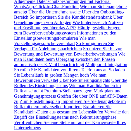
Allgemeine Datenschutzbestimmungen mit Factorial
WhatsApp-Click-to-Chat-Funktion
Wie man Stellenangebote
anzeigt
Über die Unternehmensseite
Über den Onboarding-
Bereich
So importieren Sie die Kandidatendatenbank
Über
Genehmigungen von Anfragen
Wie hinterlasse ich Notizen
und Erwähnungen über das ATS?
Häufig gestellte Fragen
zum Bewerberverfolgungssystem
Informationen zu den
Einstellungsbewertungsformularen
Wie man
Vorstellungsgespräche vereinbart
So konfigurieren Sie
Vorlagen für Ablehnungsnachrichten
So nutzen Sie KI zur
Bewertung und Bewertung von Bewerberbewerbungen
Wie
man Kandidaten beim Übergang zwischen den Phasen
automatisch per E-Mail benachrichtigt
Multiportal-Integration
So rufen Sie Kandidaten von Ihrem Telefon aus an
So laden
Sie Lebensläufe in großen Mengen hoch
Wie man
Bewerbungen verwaltet
Über Rekrutierungsinsights
Über die
Rollen des Einstellungsteams
Wie man Kandidat/innen im
Bulk anschreibt
Premium-Stellenanzeigen: Marktplatz und
Genehmigungsprozess
Greifen Sie über ONE auf ATS-Daten
zu
Zum Einstellungsplan
Importieren Sie Stellenangebote im
Bulk mit dem universellen Importeur
Extrahieren Sie
Kandidat:in-Daten aus gescannten Lebensläufen
Verwalte den
Zugriff des Einstellungsteams nach Rekrutierungsphase
Veröffentlichen Sie eine Stelle nur auf der Karriereseite Ihres
Unternehmens