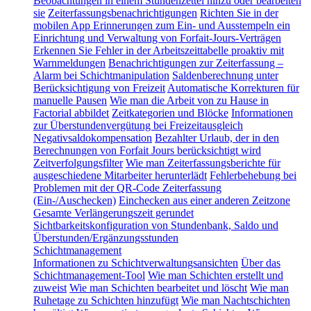
Beobachtungen in einem Stundenzettel hinzu oder bearbeiten
sie
Zeiterfassungsbenachrichtigungen
Richten Sie in der
mobilen App Erinnerungen zum Ein- und Ausstempeln ein
Einrichtung und Verwaltung von Forfait-Jours-Verträgen
Erkennen Sie Fehler in der Arbeitszeittabelle proaktiv mit
Warnmeldungen
Benachrichtigungen zur Zeiterfassung –
Alarm bei Schichtmanipulation
Saldenberechnung unter
Berücksichtigung von Freizeit
Automatische Korrekturen für
manuelle Pausen
Wie man die Arbeit von zu Hause in
Factorial abbildet
Zeitkategorien und Blöcke
Informationen
zur Überstundenvergütung bei Freizeitausgleich
Negativsaldokompensation
Bezahlter Urlaub, der in den
Berechnungen von Forfait Jours berücksichtigt wird
Zeitverfolgungsfilter
Wie man Zeiterfassungsberichte für
ausgeschiedene Mitarbeiter herunterlädt
Fehlerbehebung bei
Problemen mit der QR-Code Zeiterfassung
(Ein-/Auschecken)
Einchecken aus einer anderen Zeitzone
Gesamte Verlängerungszeit gerundet
Sichtbarkeitskonfiguration von Stundenbank, Saldo und
Überstunden/Ergänzungsstunden
Schichtmanagement
Informationen zu Schichtverwaltungsansichten
Über das
Schichtmanagement-Tool
Wie man Schichten erstellt und
zuweist
Wie man Schichten bearbeitet und löscht
Wie man
Ruhetage zu Schichten hinzufügt
Wie man Nachtschichten