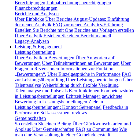
Berechtigungen
Lohnabrechnungsberechtigungen
Finanzberechtigungen
Berichte und Analysen
Über Einblicke
Über Berichte
August-Updates: Einführung
der neuen Analytik
FAQ zur neuen Analytics-Erfahrung
Erstellen Sie Berichte mit One
Berichte aus Vorlagen erstellen
Über Analytik
Erstellen Sie einen Bericht manuell
Legacy-Analysen
Leistung & Engagement
Leistungsbeurteilung
Über Analytik in Bewertungen
Über Antworten auf
Bewertungen
Über Teilnehmer/innen an Bewertungen
Über
Fragen in Rezensionen
Informationen zur Funktion
„Bewertungen“.
Über Einzelgespräche in Performance
FAQ
zur Leistungsüberprüfung
Über Leistungsbeurteilungen
Über
Talentanalyse
Weiterbildung durch flexible Vergütung
Talentanalyse und Pulse als Kernfunktionen
Kompetenzstufen
in Leistungsbeurteilungen
Echtzeit-Manager-gewichtete
Bewertung in Leistungsbeurteilungen
Ziele in
Leistungsbeurteilungen: Kontext-Seitenpanel
Feedbacks in
Performance
Self-assessment reviews
Gemeinschaften
So erstellen Sie einen Beitrag
Über Glückwunschkarten und
Applaus
Über Gemeinschaften
FAQ zu Communities
Wie
man eine Veranstaltung in einer Gemeinde erstellt