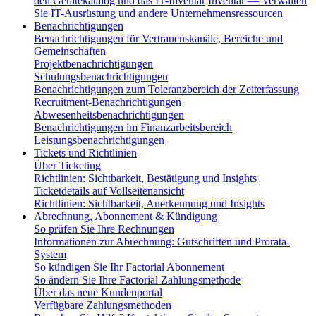
den Gerätekatalog und das IT-Inventar
Inventar — Verwalten
Sie IT-Ausrüstung und andere Unternehmensressourcen
Benachrichtigungen
Benachrichtigungen für Vertrauenskanäle, Bereiche und
Gemeinschaften
Projektbenachrichtigungen
Schulungsbenachrichtigungen
Benachrichtigungen zum Toleranzbereich der Zeiterfassung
Recruitment-Benachrichtigungen
Abwesenheitsbenachrichtigungen
Benachrichtigungen im Finanzarbeitsbereich
Leistungsbenachrichtigungen
Tickets und Richtlinien
Über Ticketing
Richtlinien: Sichtbarkeit, Bestätigung und Insights
Ticketdetails auf Vollseitenansicht
Richtlinien: Sichtbarkeit, Anerkennung und Insights
Abrechnung, Abonnement & Kündigung
So prüfen Sie Ihre Rechnungen
Informationen zur Abrechnung: Gutschriften und Prorata-
System
So kündigen Sie Ihr Factorial Abonnement
So ändern Sie Ihre Factorial Zahlungsmethode
Über das neue Kundenportal
Verfügbare Zahlungsmethoden