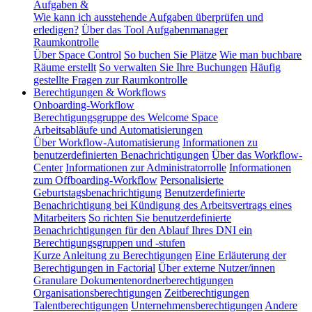
Aufgaben &
Wie kann ich ausstehende Aufgaben überprüfen und
erledigen?
Über das Tool Aufgabenmanager
Raumkontrolle
Über Space Control
So buchen Sie Plätze
Wie man buchbare
Räume erstellt
So verwalten Sie Ihre Buchungen
Häufig
gestellte Fragen zur Raumkontrolle
Berechtigungen & Workflows
Onboarding-Workflow
Berechtigungsgruppe des Welcome Space
Arbeitsabläufe und Automatisierungen
Über Workflow-Automatisierung
Informationen zu
benutzerdefinierten Benachrichtigungen
Über das Workflow-
Center
Informationen zur Administratorrolle
Informationen
zum Offboarding-Workflow
Personalisierte
Geburtstagsbenachrichtigung
Benutzerdefinierte
Benachrichtigung bei Kündigung des Arbeitsvertrags eines
Mitarbeiters
So richten Sie benutzerdefinierte
Benachrichtigungen für den Ablauf Ihres DNI ein
Berechtigungsgruppen und -stufen
Kurze Anleitung zu Berechtigungen
Eine Erläuterung der
Berechtigungen in Factorial
Über externe Nutzer/innen
Granulare Dokumentenordnerberechtigungen
Organisationsberechtigungen
Zeitberechtigungen
Talentberechtigungen
Unternehmensberechtigungen
Andere