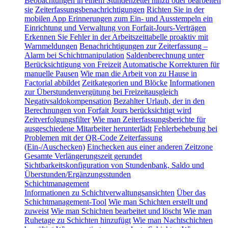
Beobachtungen in einem Stundenzettel hinzu oder bearbeiten
sie
Zeiterfassungsbenachrichtigungen
Richten Sie in der
mobilen App Erinnerungen zum Ein- und Ausstempeln ein
Einrichtung und Verwaltung von Forfait-Jours-Verträgen
Erkennen Sie Fehler in der Arbeitszeittabelle proaktiv mit
Warnmeldungen
Benachrichtigungen zur Zeiterfassung –
Alarm bei Schichtmanipulation
Saldenberechnung unter
Berücksichtigung von Freizeit
Automatische Korrekturen für
manuelle Pausen
Wie man die Arbeit von zu Hause in
Factorial abbildet
Zeitkategorien und Blöcke
Informationen
zur Überstundenvergütung bei Freizeitausgleich
Negativsaldokompensation
Bezahlter Urlaub, der in den
Berechnungen von Forfait Jours berücksichtigt wird
Zeitverfolgungsfilter
Wie man Zeiterfassungsberichte für
ausgeschiedene Mitarbeiter herunterlädt
Fehlerbehebung bei
Problemen mit der QR-Code Zeiterfassung
(Ein-/Auschecken)
Einchecken aus einer anderen Zeitzone
Gesamte Verlängerungszeit gerundet
Sichtbarkeitskonfiguration von Stundenbank, Saldo und
Überstunden/Ergänzungsstunden
Schichtmanagement
Informationen zu Schichtverwaltungsansichten
Über das
Schichtmanagement-Tool
Wie man Schichten erstellt und
zuweist
Wie man Schichten bearbeitet und löscht
Wie man
Ruhetage zu Schichten hinzufügt
Wie man Nachtschichten