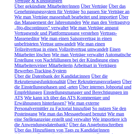
Verträge & Kündigungen
Über gekündigte Mitarbeiter/innen
Über Verträge
Über das
Genehmigungssystem für Verträge
So passen Sie Verträge an
Wie man Verträge massenhaft bearbeitet und importiert
Über
das Management der Jahresstunden
Wie man den Vertragstyp
„fijo-discontinuos“ verwaltet
Wie man Verträge anpasst
Vertragsende und Plattformzugang verstehen
Vertrags-
Masseneditor
Wie man einen Saisonvertrag in einen
unbefristeten Vertrag umwandelt
Wie man einen
Teilzeitvertrag in einen Vollzeitvertrag umwandelt
Einen
Mitarbeiter löschen
Wie man Verträge verwaltet
Automatische
Erstellung von Nachfüllungen bei der Kündigung eines
Mitarbeiters/einer Mitarbeiterin
Arbeitsart in Verträgen
Bewerber-Tracking-System
Über die Datenbank der Kandidat:innen
Über die
Rekrutierungsfunktionalität
Über Rekrutierungsvorlagen
Über
die Einstellungsphasen und -arten
Über internes Jobportal und
Empfehlungen
Einstellungsmanager und Berechtigungen im
ATS
Wie kann ich über das ATS Kommentare und
Erwähnungen hinterlassen?
Wie man externe
Personalvermittler zu Factorial hinzufügt
So nutzen Sie den
Posteingang
Wie man das Messageboard benutzt
Wie man
eine Stellenanzeige erstellt und verwaltet
Wie importiere ich
die Anwendungsdatenbank?
Über das Angebotsschreiben
Über das Hinzufügen von Tags zu Kandidat/innen