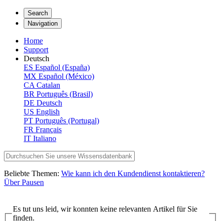
Search
Navigation
Home
Support
Deutsch
ES
Español (España)
MX
Español (México)
CA
Catalan
BR
Português (Brasil)
DE
Deutsch
US
English
PT
Português (Portugal)
FR
Français
IT
Italiano
Beliebte Themen:
Wie kann ich den Kundendienst kontaktieren?
Über Pausen
Es tut uns leid, wir konnten keine relevanten Artikel für Sie
finden.