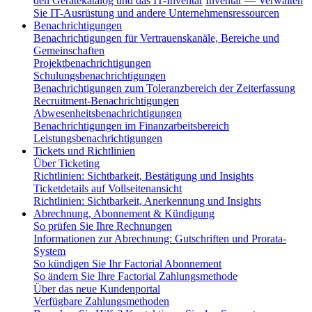
den Gerätekatalog und das IT-Inventar
Inventar — Verwalten
Sie IT-Ausrüstung und andere Unternehmensressourcen
Benachrichtigungen
Benachrichtigungen für Vertrauenskanäle, Bereiche und
Gemeinschaften
Projektbenachrichtigungen
Schulungsbenachrichtigungen
Benachrichtigungen zum Toleranzbereich der Zeiterfassung
Recruitment-Benachrichtigungen
Abwesenheitsbenachrichtigungen
Benachrichtigungen im Finanzarbeitsbereich
Leistungsbenachrichtigungen
Tickets und Richtlinien
Über Ticketing
Richtlinien: Sichtbarkeit, Bestätigung und Insights
Ticketdetails auf Vollseitenansicht
Richtlinien: Sichtbarkeit, Anerkennung und Insights
Abrechnung, Abonnement & Kündigung
So prüfen Sie Ihre Rechnungen
Informationen zur Abrechnung: Gutschriften und Prorata-
System
So kündigen Sie Ihr Factorial Abonnement
So ändern Sie Ihre Factorial Zahlungsmethode
Über das neue Kundenportal
Verfügbare Zahlungsmethoden