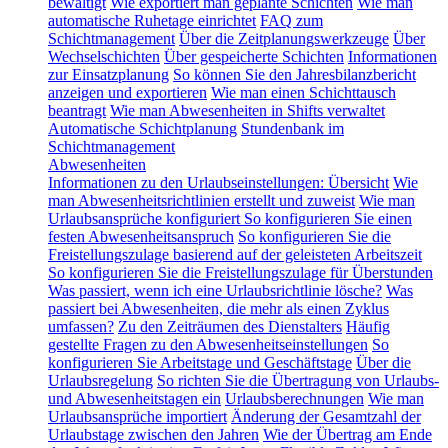
bewältigt
Wie exportiert man geplante Schichten
Wie man
automatische Ruhetage einrichtet
FAQ zum
Schichtmanagement
Über die Zeitplanungswerkzeuge
Über
Wechselschichten
Über gespeicherte Schichten
Informationen
zur Einsatzplanung
So können Sie den Jahresbilanzbericht
anzeigen und exportieren
Wie man einen Schichttausch
beantragt
Wie man Abwesenheiten in Shifts verwaltet
Automatische Schichtplanung
Stundenbank im
Schichtmanagement
Abwesenheiten
Informationen zu den Urlaubseinstellungen: Übersicht
Wie
man Abwesenheitsrichtlinien erstellt und zuweist
Wie man
Urlaubsansprüche konfiguriert
So konfigurieren Sie einen
festen Abwesenheitsanspruch
So konfigurieren Sie die
Freistellungszulage basierend auf der geleisteten Arbeitszeit
So konfigurieren Sie die Freistellungszulage für Überstunden
Was passiert, wenn ich eine Urlaubsrichtlinie lösche?
Was
passiert bei Abwesenheiten, die mehr als einen Zyklus
umfassen?
Zu den Zeiträumen des Dienstalters
Häufig
gestellte Fragen zu den Abwesenheitseinstellungen
So
konfigurieren Sie Arbeitstage und Geschäftstage
Über die
Urlaubsregelung
So richten Sie die Übertragung von Urlaubs-
und Abwesenheitstagen ein
Urlaubsberechnungen
Wie man
Urlaubsansprüche importiert
Änderung der Gesamtzahl der
Urlaubstage zwischen den Jahren
Wie der Übertrag am Ende