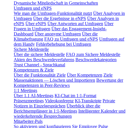
Dynamische Mitgliedschaft in Gemeinschaften
Umfragen und eNPS
Wie man die Umfragen-Funktionalität nutzt
Über Analysen in
Umfragen
Über die Ergebnisse in eNPS
Über Analysen in
eNPS
Über eNPS
Über Antworten auf Umfragen
Über
Fragen in Umfragen
Über das Engagement-Insight-
Dashboard
Über anonyme Umfragen
Über die
Klimabefragung
FAQ zu Umfragen und eNPS
Umfragen auf
dem Handy
Fehlerbehebung bei Umfragen
Sichere Meldestelle
Über die sichere Meldestelle
FAQ zum Sichere Meldestelle
Akten des Beschwerdeverfahrens
Beschwerdekategorien
Trust Channel - Sprachkanal
Kompetenzen & Ziele
Über die Funktionalität Ziele
Über Kompetenzen
Ziele
Massenaktionen — Löschen und Importieren
Bewertung der
Kompetenzen in Peer-Reviews
1:1 Meetings
Über 1.1 AI-Meetings
KI-Chat im 1:1-Format
Präsenzmeetings
Videokonferenz
KI-Transkripte
Private
Notizen in Einzelgesprächen
Überblick über die
Berichtsempfänger in 1:1-Meetings
Intelligenter Kalender und
wiederkehrende Besprechungen
Mitarbeiter-Puls
So aktivieren und konfigurieren Sie Employee Pulse