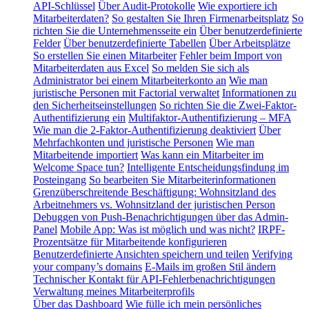
API-Schlüssel
Über Audit-Protokolle
Wie exportiere ich
Mitarbeiterdaten?
So gestalten Sie Ihren Firmenarbeitsplatz
So
richten Sie die Unternehmensseite ein
Über benutzerdefinierte
Felder
Über benutzerdefinierte Tabellen
Über Arbeitsplätze
So erstellen Sie einen Mitarbeiter
Fehler beim Import von
Mitarbeiterdaten aus Excel
So melden Sie sich als
Administrator bei einem Mitarbeiterkonto an
Wie man
juristische Personen mit Factorial verwaltet
Informationen zu
den Sicherheitseinstellungen
So richten Sie die Zwei-Faktor-
Authentifizierung ein
Multifaktor-Authentifizierung – MFA
Wie man die 2-Faktor-Authentifizierung deaktiviert
Über
Mehrfachkonten und juristische Personen
Wie man
Mitarbeitende importiert
Was kann ein Mitarbeiter im
Welcome Space tun?
Intelligente Entscheidungsfindung im
Posteingang
So bearbeiten Sie Mitarbeiterinformationen
Grenzüberschreitende Beschäftigung: Wohnsitzland des
Arbeitnehmers vs. Wohnsitzland der juristischen Person
Debuggen von Push-Benachrichtigungen über das Admin-
Panel
Mobile App: Was ist möglich und was nicht?
IRPF-
Prozentsätze für Mitarbeitende konfigurieren
Benutzerdefinierte Ansichten speichern und teilen
Verifying
your company’s domains
E-Mails im großen Stil ändern
Technischer Kontakt für API-Fehlerbenachrichtigungen
Verwaltung meines Mitarbeiterprofils
Über das Dashboard
Wie fülle ich mein persönliches