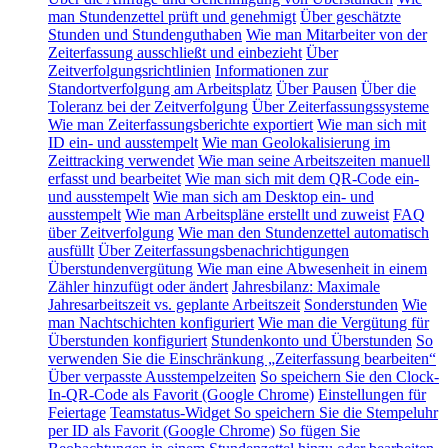
man Stundenzettel prüft und genehmigt
Über geschätzte
Stunden und Stundenguthaben
Wie man Mitarbeiter von der
Zeiterfassung ausschließt und einbezieht
Über
Zeitverfolgungsrichtlinien
Informationen zur
Standortverfolgung am Arbeitsplatz
Über Pausen
Über die
Toleranz bei der Zeitverfolgung
Über Zeiterfassungssysteme
Wie man Zeiterfassungsberichte exportiert
Wie man sich mit
ID ein- und ausstempelt
Wie man Geolokalisierung im
Zeittracking verwendet
Wie man seine Arbeitszeiten manuell
erfasst und bearbeitet
Wie man sich mit dem QR-Code ein-
und ausstempelt
Wie man sich am Desktop ein- und
ausstempelt
Wie man Arbeitspläne erstellt und zuweist
FAQ
über Zeitverfolgung
Wie man den Stundenzettel automatisch
ausfüllt
Über Zeiterfassungsbenachrichtigungen
Überstundenvergütung
Wie man eine Abwesenheit in einem
Zähler hinzufügt oder ändert
Jahresbilanz: Maximale
Jahresarbeitszeit vs. geplante Arbeitszeit
Sonderstunden
Wie
man Nachtschichten konfiguriert
Wie man die Vergütung für
Überstunden konfiguriert
Stundenkonto und Überstunden
So
verwenden Sie die Einschränkung „Zeiterfassung bearbeiten“
Über verpasste Ausstempelzeiten
So speichern Sie den Clock-
In-QR-Code als Favorit (Google Chrome)
Einstellungen für
Feiertage
Teamstatus-Widget
So speichern Sie die Stempeluhr
per ID als Favorit (Google Chrome)
So fügen Sie