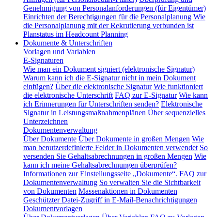
Genehmigung von Personalanforderungen (für Eigentümer)
Einrichten der Berechtigungen für die Personalplanung
Wie
die Personalplanung mit der Rekrutierung verbunden ist
Planstatus im Headcount Planning
Dokumente & Unterschriften
Vorlagen und Variablen
E-Signaturen
Wie man ein Dokument signiert (elektronische Signatur)
Warum kann ich die E-Signatur nicht in mein Dokument
einfügen?
Über die elektronische Signatur
Wie funktioniert
die elektronische Unterschrift
FAQ zur E-Signatur
Wie kann
ich Erinnerungen für Unterschriften senden?
Elektronische
Signatur in Leistungsmaßnahmenplänen
Über sequenzielles
Unterzeichnen
Dokumentenverwaltung
Über Dokumente
Über Dokumente in großen Mengen
Wie
man benutzerdefinierte Felder in Dokumenten verwendet
So
versenden Sie Gehaltsabrechnungen in großen Mengen
Wie
kann ich meine Gehaltsabrechnungen überprüfen?
Informationen zur Einstellungsseite „Dokumente“.
FAQ zur
Dokumentenverwaltung
So verwalten Sie die Sichtbarkeit
von Dokumenten
Massenaktionen in Dokumenten
Geschützter Datei-Zugriff in E-Mail-Benachrichtigungen
Dokumentvorlagen