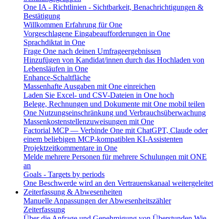
One IA - Richtlinien - Sichtbarkeit, Benachrichtigungen &
Bestätigung
Willkommen Erfahrung für One
Vorgeschlagene Eingabeaufforderungen in One
Sprachdiktat in One
Frage One nach deinen Umfrageergebnissen
Hinzufügen von Kandidat/innen durch das Hochladen von
Lebensläufen in One
Enhance-Schaltfläche
Massenhafte Ausgaben mit One einreichen
Laden Sie Excel- und CSV-Dateien in One hoch
Belege, Rechnungen und Dokumente mit One mobil teilen
One Nutzungseinschränkung und Verbrauchsüberwachung
Massenkostenstellenzuweisungen mit One
Factorial MCP — Verbinde One mit ChatGPT, Claude oder
einem beliebigen MCP-kompatiblen KI-Assistenten
Projektzeitkommentare in One
Melde mehrere Personen für mehrere Schulungen mit ONE
an
Goals - Targets by periods
One Beschwerde wird an den Vertrauenskanaal weitergeleitet
Zeiterfassung & Abwesenheiten
Manuelle Anpassungen der Abwesenheitszähler
Zeiterfassung
Über die Anfrage und Genehmigung von Überstunden
Wie