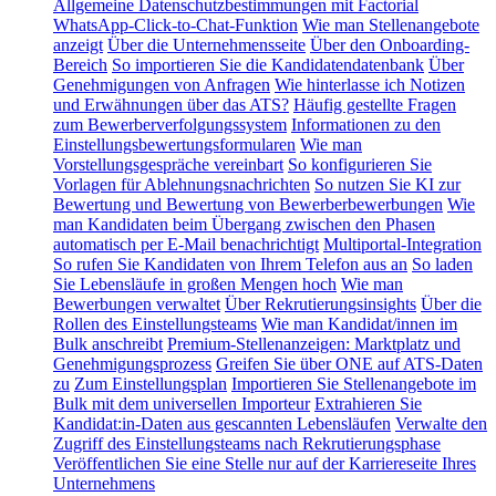
Allgemeine Datenschutzbestimmungen mit Factorial
WhatsApp-Click-to-Chat-Funktion
Wie man Stellenangebote
anzeigt
Über die Unternehmensseite
Über den Onboarding-
Bereich
So importieren Sie die Kandidatendatenbank
Über
Genehmigungen von Anfragen
Wie hinterlasse ich Notizen
und Erwähnungen über das ATS?
Häufig gestellte Fragen
zum Bewerberverfolgungssystem
Informationen zu den
Einstellungsbewertungsformularen
Wie man
Vorstellungsgespräche vereinbart
So konfigurieren Sie
Vorlagen für Ablehnungsnachrichten
So nutzen Sie KI zur
Bewertung und Bewertung von Bewerberbewerbungen
Wie
man Kandidaten beim Übergang zwischen den Phasen
automatisch per E-Mail benachrichtigt
Multiportal-Integration
So rufen Sie Kandidaten von Ihrem Telefon aus an
So laden
Sie Lebensläufe in großen Mengen hoch
Wie man
Bewerbungen verwaltet
Über Rekrutierungsinsights
Über die
Rollen des Einstellungsteams
Wie man Kandidat/innen im
Bulk anschreibt
Premium-Stellenanzeigen: Marktplatz und
Genehmigungsprozess
Greifen Sie über ONE auf ATS-Daten
zu
Zum Einstellungsplan
Importieren Sie Stellenangebote im
Bulk mit dem universellen Importeur
Extrahieren Sie
Kandidat:in-Daten aus gescannten Lebensläufen
Verwalte den
Zugriff des Einstellungsteams nach Rekrutierungsphase
Veröffentlichen Sie eine Stelle nur auf der Karriereseite Ihres
Unternehmens