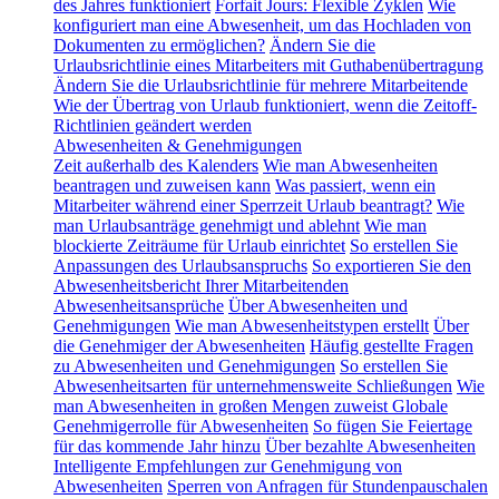
des Jahres funktioniert
Forfait Jours: Flexible Zyklen
Wie
konfiguriert man eine Abwesenheit, um das Hochladen von
Dokumenten zu ermöglichen?
Ändern Sie die
Urlaubsrichtlinie eines Mitarbeiters mit Guthabenübertragung
Ändern Sie die Urlaubsrichtlinie für mehrere Mitarbeitende
Wie der Übertrag von Urlaub funktioniert, wenn die Zeitoff-
Richtlinien geändert werden
Abwesenheiten & Genehmigungen
Zeit außerhalb des Kalenders
Wie man Abwesenheiten
beantragen und zuweisen kann
Was passiert, wenn ein
Mitarbeiter während einer Sperrzeit Urlaub beantragt?
Wie
man Urlaubsanträge genehmigt und ablehnt
Wie man
blockierte Zeiträume für Urlaub einrichtet
So erstellen Sie
Anpassungen des Urlaubsanspruchs
So exportieren Sie den
Abwesenheitsbericht Ihrer Mitarbeitenden
Abwesenheitsansprüche
Über Abwesenheiten und
Genehmigungen
Wie man Abwesenheitstypen erstellt
Über
die Genehmiger der Abwesenheiten
Häufig gestellte Fragen
zu Abwesenheiten und Genehmigungen
So erstellen Sie
Abwesenheitsarten für unternehmensweite Schließungen
Wie
man Abwesenheiten in großen Mengen zuweist
Globale
Genehmigerrolle für Abwesenheiten
So fügen Sie Feiertage
für das kommende Jahr hinzu
Über bezahlte Abwesenheiten
Intelligente Empfehlungen zur Genehmigung von
Abwesenheiten
Sperren von Anfragen für Stundenpauschalen