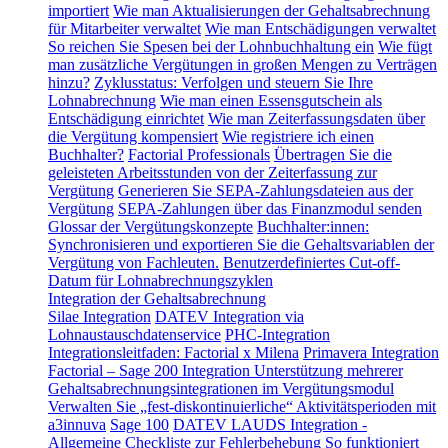
importiert
Wie man Aktualisierungen der Gehaltsabrechnung
für Mitarbeiter verwaltet
Wie man Entschädigungen verwaltet
So reichen Sie Spesen bei der Lohnbuchhaltung ein
Wie fügt
man zusätzliche Vergütungen in großen Mengen zu Verträgen
hinzu?
Zyklusstatus: Verfolgen und steuern Sie Ihre
Lohnabrechnung
Wie man einen Essensgutschein als
Entschädigung einrichtet
Wie man Zeiterfassungsdaten über
die Vergütung kompensiert
Wie registriere ich einen
Buchhalter?
Factorial Professionals
Übertragen Sie die
geleisteten Arbeitsstunden von der Zeiterfassung zur
Vergütung
Generieren Sie SEPA-Zahlungsdateien aus der
Vergütung
SEPA-Zahlungen über das Finanzmodul senden
Glossar der Vergütungskonzepte
Buchhalter:innen:
Synchronisieren und exportieren Sie die Gehaltsvariablen der
Vergütung von Fachleuten.
Benutzerdefiniertes Cut-off-
Datum für Lohnabrechnungszyklen
Integration der Gehaltsabrechnung
Silae Integration
DATEV Integration via
Lohnaustauschdatenservice
PHC-Integration
Integrationsleitfaden: Factorial x Milena
Primavera Integration
Factorial – Sage 200 Integration
Unterstützung mehrerer
Gehaltsabrechnungsintegrationen im Vergütungsmodul
Verwalten Sie „fest-diskontinuierliche“ Aktivitätsperioden mit
a3innuva
Sage 100
DATEV LAUDS Integration -
Allgemeine Checkliste zur Fehlerbehebung
So funktioniert