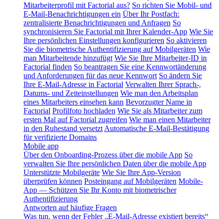
Mitarbeiterprofil mit Factorial aus?
So richten Sie Mobil- und
E-Mail-Benachrichtigungen ein
Über Ihr Postfach:
zentralisierte Benachrichtigungen und Anfragen
So
synchronisieren Sie Factorial mit Ihrer Kalender-App
Wie Sie
Ihre persönlichen Einstellungen konfigurieren
So aktivieren
Sie die biometrische Authentifizierung auf Mobilgeräten
Wie
man Mitarbeitende hinzufügt
Wie Sie Ihre Mitarbeiter-ID in
Factorial finden
So beantragen Sie eine Kennwortänderung
und Anforderungen für das neue Kennwort
So ändern Sie
Ihre E-Mail-Adresse in Factorial
Verwalten Ihrer Sprach-,
Datums- und Zeiteinstellungen
Wie man den Arbeitsplan
eines Mitarbeiters einsehen kann
Bevorzugter Name in
Factorial
Profilfoto hochladen
Wie Sie als Mitarbeiter zum
ersten Mal auf Factorial zugreifen
Wie man einen Mitarbeiter
in den Ruhestand versetzt
Automatische E-Mail-Bestätigung
für verifizierte Domains
Mobile app
Über den Onboarding-Prozess über die mobile App
So
verwalten Sie Ihre persönlichen Daten über die mobile App
Unterstützte Mobilgeräte
Wie Sie Ihre App-Version
überprüfen können
Posteingang auf Mobilgeräten
Mobile-
App — Schützen Sie Ihr Konto mit biometrischer
Authentifizierung
Antworten auf häufige Fragen
Was tun, wenn der Fehler „E-Mail-Adresse existiert bereits“