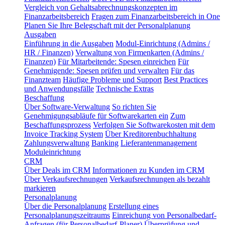
Vergleich von Gehaltsabrechnungskonzepten im
Finanzarbeitsbereich
Fragen zum Finanzarbeitsbereich in One
Planen Sie Ihre Belegschaft mit der Personalplanung
Ausgaben
Einführung in die Ausgaben
Modul-Einrichtung (Admins /
HR / Finanzen)
Verwaltung von Firmenkarten (Admins /
Finanzen)
Für Mitarbeitende: Spesen einreichen
Für
Genehmigende: Spesen prüfen und verwalten
Für das
Finanzteam
Häufige Probleme und Support
Best Practices
und Anwendungsfälle
Technische Extras
Beschaffung
Über Software-Verwaltung
So richten Sie
Genehmigungsabläufe für Softwarekarten ein
Zum
Beschaffungsprozess
Verfolgen Sie Softwarekosten mit dem
Invoice Tracking System
Über Kreditorenbuchhaltung
Zahlungsverwaltung
Banking
Lieferantenmanagement
Moduleinrichtung
CRM
Über Deals im CRM
Informationen zu Kunden im CRM
Über Verkaufsrechnungen
Verkaufsrechnungen als bezahlt
markieren
Personalplanung
Über die Personalplanung
Erstellung eines
Personalplanungszeitraums
Einreichung von Personalbedarf-
Anfragen (für Personalbedarf-Planer)
Überprüfung und