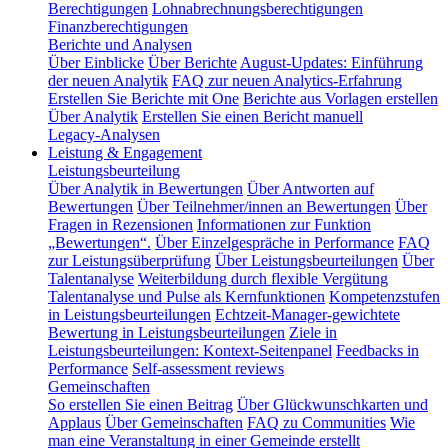
Berechtigungen
Lohnabrechnungsberechtigungen
Finanzberechtigungen
Berichte und Analysen
Über Einblicke
Über Berichte
August-Updates: Einführung
der neuen Analytik
FAQ zur neuen Analytics-Erfahrung
Erstellen Sie Berichte mit One
Berichte aus Vorlagen erstellen
Über Analytik
Erstellen Sie einen Bericht manuell
Legacy-Analysen
Leistung & Engagement
Leistungsbeurteilung
Über Analytik in Bewertungen
Über Antworten auf
Bewertungen
Über Teilnehmer/innen an Bewertungen
Über
Fragen in Rezensionen
Informationen zur Funktion
„Bewertungen“.
Über Einzelgespräche in Performance
FAQ
zur Leistungsüberprüfung
Über Leistungsbeurteilungen
Über
Talentanalyse
Weiterbildung durch flexible Vergütung
Talentanalyse und Pulse als Kernfunktionen
Kompetenzstufen
in Leistungsbeurteilungen
Echtzeit-Manager-gewichtete
Bewertung in Leistungsbeurteilungen
Ziele in
Leistungsbeurteilungen: Kontext-Seitenpanel
Feedbacks in
Performance
Self-assessment reviews
Gemeinschaften
So erstellen Sie einen Beitrag
Über Glückwunschkarten und
Applaus
Über Gemeinschaften
FAQ zu Communities
Wie
man eine Veranstaltung in einer Gemeinde erstellt