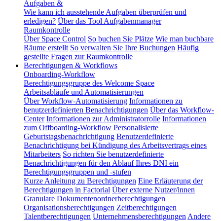
Aufgaben &
Wie kann ich ausstehende Aufgaben überprüfen und
erledigen?
Über das Tool Aufgabenmanager
Raumkontrolle
Über Space Control
So buchen Sie Plätze
Wie man buchbare
Räume erstellt
So verwalten Sie Ihre Buchungen
Häufig
gestellte Fragen zur Raumkontrolle
Berechtigungen & Workflows
Onboarding-Workflow
Berechtigungsgruppe des Welcome Space
Arbeitsabläufe und Automatisierungen
Über Workflow-Automatisierung
Informationen zu
benutzerdefinierten Benachrichtigungen
Über das Workflow-
Center
Informationen zur Administratorrolle
Informationen
zum Offboarding-Workflow
Personalisierte
Geburtstagsbenachrichtigung
Benutzerdefinierte
Benachrichtigung bei Kündigung des Arbeitsvertrags eines
Mitarbeiters
So richten Sie benutzerdefinierte
Benachrichtigungen für den Ablauf Ihres DNI ein
Berechtigungsgruppen und -stufen
Kurze Anleitung zu Berechtigungen
Eine Erläuterung der
Berechtigungen in Factorial
Über externe Nutzer/innen
Granulare Dokumentenordnerberechtigungen
Organisationsberechtigungen
Zeitberechtigungen
Talentberechtigungen
Unternehmensberechtigungen
Andere