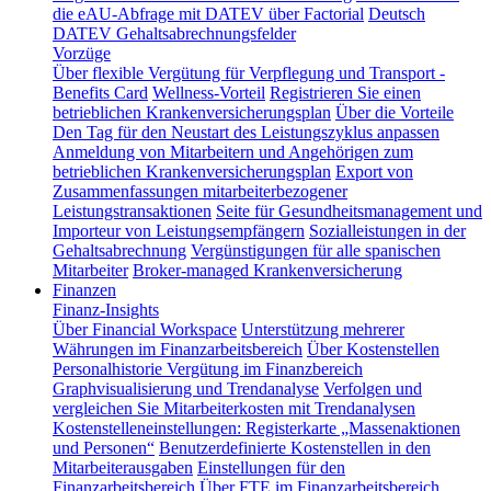
die eAU-Abfrage mit DATEV über Factorial
Deutsch
DATEV Gehaltsabrechnungsfelder
Vorzüge
Über flexible Vergütung für Verpflegung und Transport -
Benefits Card
Wellness-Vorteil
Registrieren Sie einen
betrieblichen Krankenversicherungsplan
Über die Vorteile
Den Tag für den Neustart des Leistungszyklus anpassen
Anmeldung von Mitarbeitern und Angehörigen zum
betrieblichen Krankenversicherungsplan
Export von
Zusammenfassungen mitarbeiterbezogener
Leistungstransaktionen
Seite für Gesundheitsmanagement und
Importeur von Leistungsempfängern
Sozialleistungen in der
Gehaltsabrechnung
Vergünstigungen für alle spanischen
Mitarbeiter
Broker-managed Krankenversicherung
Finanzen
Finanz-Insights
Über Financial Workspace
Unterstützung mehrerer
Währungen im Finanzarbeitsbereich
Über Kostenstellen
Personalhistorie
Vergütung im Finanzbereich
Graphvisualisierung und Trendanalyse
Verfolgen und
vergleichen Sie Mitarbeiterkosten mit Trendanalysen
Kostenstelleneinstellungen: Registerkarte „Massenaktionen
und Personen“
Benutzerdefinierte Kostenstellen in den
Mitarbeiterausgaben
Einstellungen für den
Finanzarbeitsbereich
Über FTE im Finanzarbeitsbereich