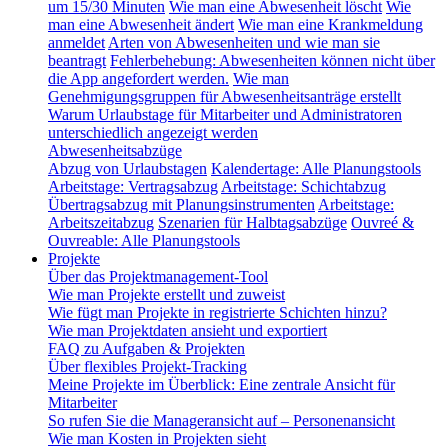
um 15/30 Minuten
Wie man eine Abwesenheit löscht
Wie
man eine Abwesenheit ändert
Wie man eine Krankmeldung
anmeldet
Arten von Abwesenheiten und wie man sie
beantragt
Fehlerbehebung: Abwesenheiten können nicht über
die App angefordert werden.
Wie man
Genehmigungsgruppen für Abwesenheitsanträge erstellt
Warum Urlaubstage für Mitarbeiter und Administratoren
unterschiedlich angezeigt werden
Abwesenheitsabzüge
Abzug von Urlaubstagen
Kalendertage: Alle Planungstools
Arbeitstage: Vertragsabzug
Arbeitstage: Schichtabzug
Übertragsabzug mit Planungsinstrumenten
Arbeitstage:
Arbeitszeitabzug
Szenarien für Halbtagsabzüge
Ouvreé &
Ouvreable: Alle Planungstools
Projekte
Über das Projektmanagement-Tool
Wie man Projekte erstellt und zuweist
Wie fügt man Projekte in registrierte Schichten hinzu?
Wie man Projektdaten ansieht und exportiert
FAQ zu Aufgaben & Projekten
Über flexibles Projekt-Tracking
Meine Projekte im Überblick: Eine zentrale Ansicht für
Mitarbeiter
So rufen Sie die Manageransicht auf – Personenansicht
Wie man Kosten in Projekten sieht