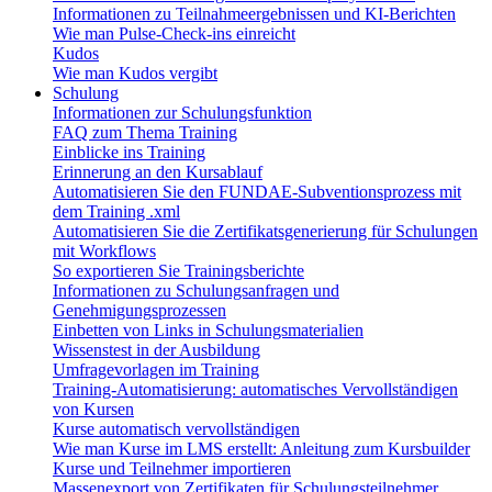
Informationen zu Teilnahmeergebnissen und KI-Berichten
Wie man Pulse-Check-ins einreicht
Kudos
Wie man Kudos vergibt
Schulung
Informationen zur Schulungsfunktion
FAQ zum Thema Training
Einblicke ins Training
Erinnerung an den Kursablauf
Automatisieren Sie den FUNDAE-Subventionsprozess mit
dem Training .xml
Automatisieren Sie die Zertifikatsgenerierung für Schulungen
mit Workflows
So exportieren Sie Trainingsberichte
Informationen zu Schulungsanfragen und
Genehmigungsprozessen
Einbetten von Links in Schulungsmaterialien
Wissenstest in der Ausbildung
Umfragevorlagen im Training
Training-Automatisierung: automatisches Vervollständigen
von Kursen
Kurse automatisch vervollständigen
Wie man Kurse im LMS erstellt: Anleitung zum Kursbuilder
Kurse und Teilnehmer importieren
Massenexport von Zertifikaten für Schulungsteilnehmer