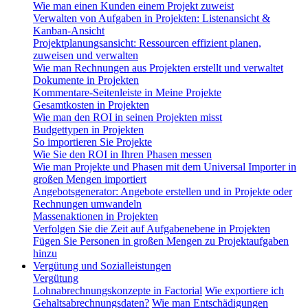
Wie man einen Kunden einem Projekt zuweist
Verwalten von Aufgaben in Projekten: Listenansicht &
Kanban-Ansicht
Projektplanungsansicht: Ressourcen effizient planen,
zuweisen und verwalten
Wie man Rechnungen aus Projekten erstellt und verwaltet
Dokumente in Projekten
Kommentare-Seitenleiste in Meine Projekte
Gesamtkosten in Projekten
Wie man den ROI in seinen Projekten misst
Budgettypen in Projekten
So importieren Sie Projekte
Wie Sie den ROI in Ihren Phasen messen
Wie man Projekte und Phasen mit dem Universal Importer in
großen Mengen importiert
Angebotsgenerator: Angebote erstellen und in Projekte oder
Rechnungen umwandeln
Massenaktionen in Projekten
Verfolgen Sie die Zeit auf Aufgabenebene in Projekten
Fügen Sie Personen in großen Mengen zu Projektaufgaben
hinzu
Vergütung und Sozialleistungen
Vergütung
Lohnabrechnungskonzepte in Factorial
Wie exportiere ich
Gehaltsabrechnungsdaten?
Wie man Entschädigungen