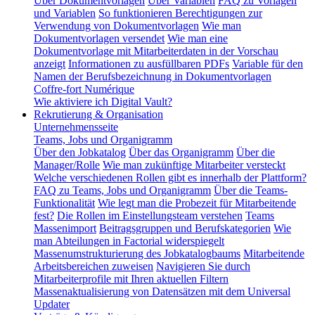
Über Dokumentvorlagen
Über Variablen
FAQ zu Vorlagen
und Variablen
So funktionieren Berechtigungen zur
Verwendung von Dokumentvorlagen
Wie man
Dokumentvorlagen versendet
Wie man eine
Dokumentvorlage mit Mitarbeiterdaten in der Vorschau
anzeigt
Informationen zu ausfüllbaren PDFs
Variable für den
Namen der Berufsbezeichnung in Dokumentvorlagen
Coffre-fort Numérique
Wie aktiviere ich Digital Vault?
Rekrutierung & Organisation
Unternehmensseite
Teams, Jobs und Organigramm
Über den Jobkatalog
Über das Organigramm
Über die
Manager/Rolle
Wie man zukünftige Mitarbeiter versteckt
Welche verschiedenen Rollen gibt es innerhalb der Plattform?
FAQ zu Teams, Jobs und Organigramm
Über die Teams-
Funktionalität
Wie legt man die Probezeit für Mitarbeitende
fest?
Die Rollen im Einstellungsteam verstehen
Teams
Massenimport
Beitragsgruppen und Berufskategorien
Wie
man Abteilungen in Factorial widerspiegelt
Massenumstrukturierung des Jobkatalogbaums
Mitarbeitende
Arbeitsbereichen zuweisen
Navigieren Sie durch
Mitarbeiterprofile mit Ihren aktuellen Filtern
Massenaktualisierung von Datensätzen mit dem Universal
Updater