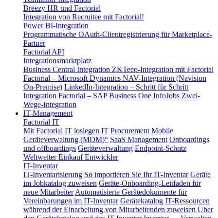
Breezy HR und Factorial
Integration von Recruitee mit Factorial!
Power BI-Integration
Programmatische OAuth-Clientregistrierung für Marketplace-
Partner
Factorial API
Integrationsmarktplatz
Business Central Integration
ZKTeco-Integration mit Factorial
Factorial – Microsoft Dynamics NAV-Integration (Navision
On-Premise)
LinkedIn-Integration – Schritt für Schritt
Integration Factorial – SAP Business One
InfoJobs Zwei-
Wege-Integration
IT-Management
Factorial IT
Mit Factorial IT loslegen
IT Procurement
Mobile
Geräteverwaltung (MDM)“
SaaS Management
Onboardings
und offboardings
Geräteverwaltung
Endpoint-Schutz
Weltweiter Einkauf
Entwickler
IT-Inventar
IT-Inventarisierung
So importieren Sie Ihr IT-Inventar
Geräte
im Jobkatalog zuweisen
Geräte-Onboarding-Leitfaden für
neue Mitarbeiter
Automatisierte Gerätedokumente für
Vereinbarungen im IT-Inventar
Gerätekatalog
IT-Ressourcen
während der Einarbeitung von Mitarbeitenden zuweisen
Über