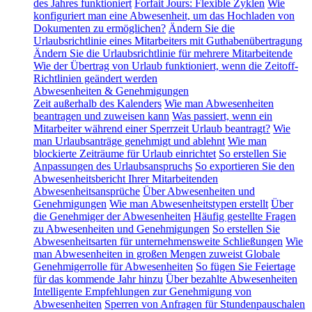
des Jahres funktioniert
Forfait Jours: Flexible Zyklen
Wie
konfiguriert man eine Abwesenheit, um das Hochladen von
Dokumenten zu ermöglichen?
Ändern Sie die
Urlaubsrichtlinie eines Mitarbeiters mit Guthabenübertragung
Ändern Sie die Urlaubsrichtlinie für mehrere Mitarbeitende
Wie der Übertrag von Urlaub funktioniert, wenn die Zeitoff-
Richtlinien geändert werden
Abwesenheiten & Genehmigungen
Zeit außerhalb des Kalenders
Wie man Abwesenheiten
beantragen und zuweisen kann
Was passiert, wenn ein
Mitarbeiter während einer Sperrzeit Urlaub beantragt?
Wie
man Urlaubsanträge genehmigt und ablehnt
Wie man
blockierte Zeiträume für Urlaub einrichtet
So erstellen Sie
Anpassungen des Urlaubsanspruchs
So exportieren Sie den
Abwesenheitsbericht Ihrer Mitarbeitenden
Abwesenheitsansprüche
Über Abwesenheiten und
Genehmigungen
Wie man Abwesenheitstypen erstellt
Über
die Genehmiger der Abwesenheiten
Häufig gestellte Fragen
zu Abwesenheiten und Genehmigungen
So erstellen Sie
Abwesenheitsarten für unternehmensweite Schließungen
Wie
man Abwesenheiten in großen Mengen zuweist
Globale
Genehmigerrolle für Abwesenheiten
So fügen Sie Feiertage
für das kommende Jahr hinzu
Über bezahlte Abwesenheiten
Intelligente Empfehlungen zur Genehmigung von
Abwesenheiten
Sperren von Anfragen für Stundenpauschalen