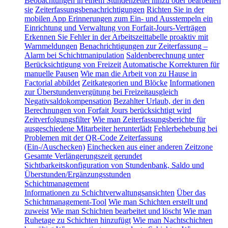
Beobachtungen in einem Stundenzettel hinzu oder bearbeiten
sie
Zeiterfassungsbenachrichtigungen
Richten Sie in der
mobilen App Erinnerungen zum Ein- und Ausstempeln ein
Einrichtung und Verwaltung von Forfait-Jours-Verträgen
Erkennen Sie Fehler in der Arbeitszeittabelle proaktiv mit
Warnmeldungen
Benachrichtigungen zur Zeiterfassung –
Alarm bei Schichtmanipulation
Saldenberechnung unter
Berücksichtigung von Freizeit
Automatische Korrekturen für
manuelle Pausen
Wie man die Arbeit von zu Hause in
Factorial abbildet
Zeitkategorien und Blöcke
Informationen
zur Überstundenvergütung bei Freizeitausgleich
Negativsaldokompensation
Bezahlter Urlaub, der in den
Berechnungen von Forfait Jours berücksichtigt wird
Zeitverfolgungsfilter
Wie man Zeiterfassungsberichte für
ausgeschiedene Mitarbeiter herunterlädt
Fehlerbehebung bei
Problemen mit der QR-Code Zeiterfassung
(Ein-/Auschecken)
Einchecken aus einer anderen Zeitzone
Gesamte Verlängerungszeit gerundet
Sichtbarkeitskonfiguration von Stundenbank, Saldo und
Überstunden/Ergänzungsstunden
Schichtmanagement
Informationen zu Schichtverwaltungsansichten
Über das
Schichtmanagement-Tool
Wie man Schichten erstellt und
zuweist
Wie man Schichten bearbeitet und löscht
Wie man
Ruhetage zu Schichten hinzufügt
Wie man Nachtschichten