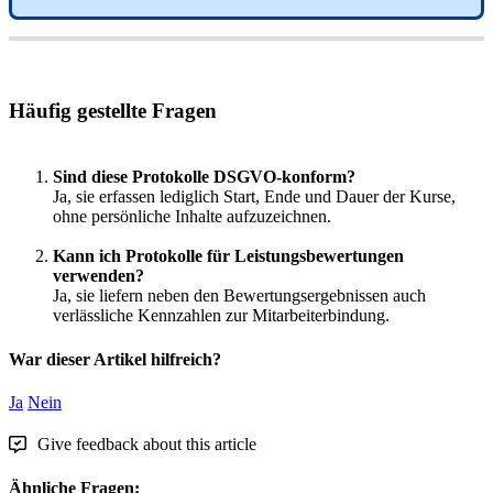
H
ä
ufig
gestellte
Fragen
Sind
diese
Protokolle
DSGVO
-
konform
?
Ja
,
sie
erfassen
lediglich
Start
,
Ende
und
Dauer
der
Kurse
,
ohne
pers
ö
nliche
Inhalte
aufzuzeichnen
.
Kann
ich
Protokolle
f
ü
r
Leistungsbewertungen
verwenden
?
Ja
,
sie
liefern
neben
den
Bewertungsergebnissen
auch
verl
ä
ssliche
Kennzahlen
zur
Mitarbeiterbindung
.
War dieser Artikel hilfreich?
Ja
Nein
Give feedback about this article
Ähnliche Fragen: