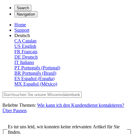
Search
Navigation
Home
Support
Deutsch
CA
Catalan
US
English
FR
Français
DE
Deutsch
IT
Italiano
PT
Português (Portugal)
BR
Português (Brasil)
ES
Español (España)
MX
Español (México)
Beliebte Themen:
Wie kann ich den Kundendienst kontaktieren?
Über Pausen
Es tut uns leid, wir konnten keine relevanten Artikel für Sie
finden.