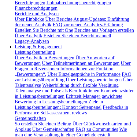
Berechtigungen
Lohnabrechnungsberechtigungen
Finanzberechtigungen
Berichte und Analysen
Über Einblicke
Über Berichte
August-Updates: Einführung
der neuen Analytik
FAQ zur neuen Analytics-Erfahrung
Erstellen Sie Berichte mit One
Berichte aus Vorlagen erstellen
Über Analytik
Erstellen Sie einen Bericht manuell
Legacy-Analysen
Leistung & Engagement
Leistungsbeurteilung
Über Analytik in Bewertungen
Über Antworten auf
Bewertungen
Über Teilnehmer/innen an Bewertungen
Über
Fragen in Rezensionen
Informationen zur Funktion
„Bewertungen“.
Über Einzelgespräche in Performance
FAQ
zur Leistungsüberprüfung
Über Leistungsbeurteilungen
Über
Talentanalyse
Weiterbildung durch flexible Vergütung
Talentanalyse und Pulse als Kernfunktionen
Kompetenzstufen
in Leistungsbeurteilungen
Echtzeit-Manager-gewichtete
Bewertung in Leistungsbeurteilungen
Ziele in
Leistungsbeurteilungen: Kontext-Seitenpanel
Feedbacks in
Performance
Self-assessment reviews
Gemeinschaften
So erstellen Sie einen Beitrag
Über Glückwunschkarten und
Applaus
Über Gemeinschaften
FAQ zu Communities
Wie
man eine Veranstaltung in einer Gemeinde erstellt