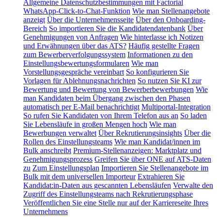
Allgemeine Datenschutzbestimmungen mit Factorial
WhatsApp-Click-to-Chat-Funktion
Wie man Stellenangebote
anzeigt
Über die Unternehmensseite
Über den Onboarding-
Bereich
So importieren Sie die Kandidatendatenbank
Über
Genehmigungen von Anfragen
Wie hinterlasse ich Notizen
und Erwähnungen über das ATS?
Häufig gestellte Fragen
zum Bewerberverfolgungssystem
Informationen zu den
Einstellungsbewertungsformularen
Wie man
Vorstellungsgespräche vereinbart
So konfigurieren Sie
Vorlagen für Ablehnungsnachrichten
So nutzen Sie KI zur
Bewertung und Bewertung von Bewerberbewerbungen
Wie
man Kandidaten beim Übergang zwischen den Phasen
automatisch per E-Mail benachrichtigt
Multiportal-Integration
So rufen Sie Kandidaten von Ihrem Telefon aus an
So laden
Sie Lebensläufe in großen Mengen hoch
Wie man
Bewerbungen verwaltet
Über Rekrutierungsinsights
Über die
Rollen des Einstellungsteams
Wie man Kandidat/innen im
Bulk anschreibt
Premium-Stellenanzeigen: Marktplatz und
Genehmigungsprozess
Greifen Sie über ONE auf ATS-Daten
zu
Zum Einstellungsplan
Importieren Sie Stellenangebote im
Bulk mit dem universellen Importeur
Extrahieren Sie
Kandidat:in-Daten aus gescannten Lebensläufen
Verwalte den
Zugriff des Einstellungsteams nach Rekrutierungsphase
Veröffentlichen Sie eine Stelle nur auf der Karriereseite Ihres
Unternehmens