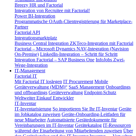
Breezy HR und Factorial
Integration von Recruitee mit Factorial!
Power BI-Integration
Programmatische OAuth-Clientregistrierung für Marketplace-
Partner
Factorial API
Integrationsmarktplatz
Business Central Integration
ZKTeco-Integration mit Factorial
Factorial – Microsoft Dynamics NAV-Integration (Navision
On-Premise)
LinkedIn-Integration – Schritt für Schritt
Integration Factorial – SAP Business One
InfoJobs Zwei-
Wege-Integration
IT-Management
Factorial IT
Mit Factorial IT loslegen
IT Procurement
Mobile
Geräteverwaltung (MDM)“
SaaS Management
Onboardings
und offboardings
Geräteverwaltung
Endpoint-Schutz
Weltweiter Einkauf
Entwickler
IT-Inventar
IT-Inventarisierung
So importieren Sie Ihr IT-Inventar
Geräte
im Jobkatalog zuweisen
Geräte-Onboarding-Leitfaden für
neue Mitarbeiter
Automatisierte Gerätedokumente für
Vereinbarungen im IT-Inventar
Gerätekatalog
IT-Ressourcen
während der Einarbeitung von Mitarbeitenden zuweisen
Über