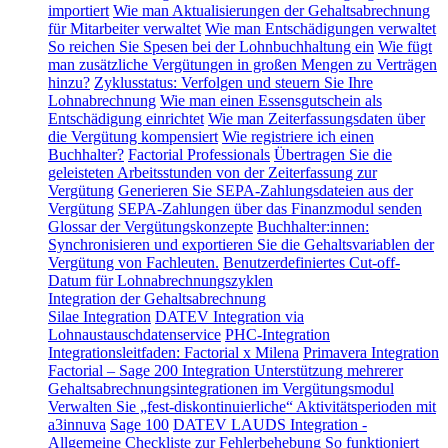
importiert
Wie man Aktualisierungen der Gehaltsabrechnung
für Mitarbeiter verwaltet
Wie man Entschädigungen verwaltet
So reichen Sie Spesen bei der Lohnbuchhaltung ein
Wie fügt
man zusätzliche Vergütungen in großen Mengen zu Verträgen
hinzu?
Zyklusstatus: Verfolgen und steuern Sie Ihre
Lohnabrechnung
Wie man einen Essensgutschein als
Entschädigung einrichtet
Wie man Zeiterfassungsdaten über
die Vergütung kompensiert
Wie registriere ich einen
Buchhalter?
Factorial Professionals
Übertragen Sie die
geleisteten Arbeitsstunden von der Zeiterfassung zur
Vergütung
Generieren Sie SEPA-Zahlungsdateien aus der
Vergütung
SEPA-Zahlungen über das Finanzmodul senden
Glossar der Vergütungskonzepte
Buchhalter:innen:
Synchronisieren und exportieren Sie die Gehaltsvariablen der
Vergütung von Fachleuten.
Benutzerdefiniertes Cut-off-
Datum für Lohnabrechnungszyklen
Integration der Gehaltsabrechnung
Silae Integration
DATEV Integration via
Lohnaustauschdatenservice
PHC-Integration
Integrationsleitfaden: Factorial x Milena
Primavera Integration
Factorial – Sage 200 Integration
Unterstützung mehrerer
Gehaltsabrechnungsintegrationen im Vergütungsmodul
Verwalten Sie „fest-diskontinuierliche“ Aktivitätsperioden mit
a3innuva
Sage 100
DATEV LAUDS Integration -
Allgemeine Checkliste zur Fehlerbehebung
So funktioniert