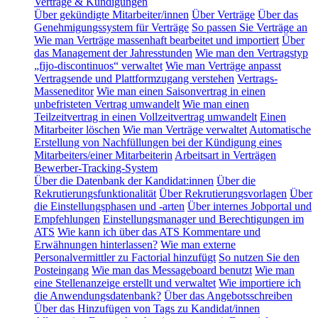
Verträge & Kündigungen
Über gekündigte Mitarbeiter/innen
Über Verträge
Über das
Genehmigungssystem für Verträge
So passen Sie Verträge an
Wie man Verträge massenhaft bearbeitet und importiert
Über
das Management der Jahresstunden
Wie man den Vertragstyp
„fijo-discontinuos“ verwaltet
Wie man Verträge anpasst
Vertragsende und Plattformzugang verstehen
Vertrags-
Masseneditor
Wie man einen Saisonvertrag in einen
unbefristeten Vertrag umwandelt
Wie man einen
Teilzeitvertrag in einen Vollzeitvertrag umwandelt
Einen
Mitarbeiter löschen
Wie man Verträge verwaltet
Automatische
Erstellung von Nachfüllungen bei der Kündigung eines
Mitarbeiters/einer Mitarbeiterin
Arbeitsart in Verträgen
Bewerber-Tracking-System
Über die Datenbank der Kandidat:innen
Über die
Rekrutierungsfunktionalität
Über Rekrutierungsvorlagen
Über
die Einstellungsphasen und -arten
Über internes Jobportal und
Empfehlungen
Einstellungsmanager und Berechtigungen im
ATS
Wie kann ich über das ATS Kommentare und
Erwähnungen hinterlassen?
Wie man externe
Personalvermittler zu Factorial hinzufügt
So nutzen Sie den
Posteingang
Wie man das Messageboard benutzt
Wie man
eine Stellenanzeige erstellt und verwaltet
Wie importiere ich
die Anwendungsdatenbank?
Über das Angebotsschreiben
Über das Hinzufügen von Tags zu Kandidat/innen