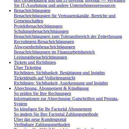
den Gerätekatalog und das IT-Inventar
Inventar — Verwalten
Sie IT-Ausrüstung und andere Unternehmensressourcen
Benachrichtigungen
Benachrichtigungen für Vertrauenskanäle, Bereiche und
Gemeinschaften
Projektbenachrichtigungen
Schulungsbenachrichtigungen
Benachrichtigungen zum Toleranzbereich der Zeiterfassung
Recruitment-Benachrichtigungen
Abwesenheitsbenachrichtigungen
Benachrichtigungen im Finanzarbeitsbereich
Leistungsbenachrichtigungen
Tickets und Richtlinien
Über Ticketing
Richtlinien: Sichtbarkeit, Bestätigung und Insights
Ticketdetails auf Vollseitenansicht
Richtlinien: Sichtbarkeit, Anerkennung und Insights
Abrechnung, Abonnement & Kündigung
So prüfen Sie Ihre Rechnungen
Informationen zur Abrechnung: Gutschriften und Prorata-
System
So kündigen Sie Ihr Factorial Abonnement
So ändern Sie Ihre Factorial Zahlungsmethode
Über das neue Kundenportal
Verfügbare Zahlungsmethoden