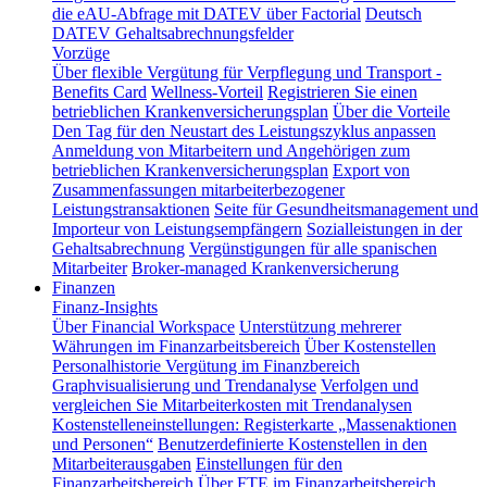
die eAU-Abfrage mit DATEV über Factorial
Deutsch
DATEV Gehaltsabrechnungsfelder
Vorzüge
Über flexible Vergütung für Verpflegung und Transport -
Benefits Card
Wellness-Vorteil
Registrieren Sie einen
betrieblichen Krankenversicherungsplan
Über die Vorteile
Den Tag für den Neustart des Leistungszyklus anpassen
Anmeldung von Mitarbeitern und Angehörigen zum
betrieblichen Krankenversicherungsplan
Export von
Zusammenfassungen mitarbeiterbezogener
Leistungstransaktionen
Seite für Gesundheitsmanagement und
Importeur von Leistungsempfängern
Sozialleistungen in der
Gehaltsabrechnung
Vergünstigungen für alle spanischen
Mitarbeiter
Broker-managed Krankenversicherung
Finanzen
Finanz-Insights
Über Financial Workspace
Unterstützung mehrerer
Währungen im Finanzarbeitsbereich
Über Kostenstellen
Personalhistorie
Vergütung im Finanzbereich
Graphvisualisierung und Trendanalyse
Verfolgen und
vergleichen Sie Mitarbeiterkosten mit Trendanalysen
Kostenstelleneinstellungen: Registerkarte „Massenaktionen
und Personen“
Benutzerdefinierte Kostenstellen in den
Mitarbeiterausgaben
Einstellungen für den
Finanzarbeitsbereich
Über FTE im Finanzarbeitsbereich