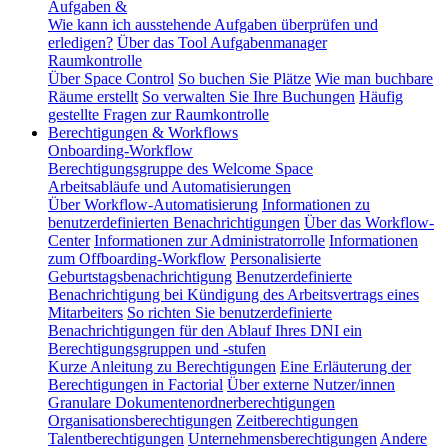
Aufgaben &
Wie kann ich ausstehende Aufgaben überprüfen und
erledigen?
Über das Tool Aufgabenmanager
Raumkontrolle
Über Space Control
So buchen Sie Plätze
Wie man buchbare
Räume erstellt
So verwalten Sie Ihre Buchungen
Häufig
gestellte Fragen zur Raumkontrolle
Berechtigungen & Workflows
Onboarding-Workflow
Berechtigungsgruppe des Welcome Space
Arbeitsabläufe und Automatisierungen
Über Workflow-Automatisierung
Informationen zu
benutzerdefinierten Benachrichtigungen
Über das Workflow-
Center
Informationen zur Administratorrolle
Informationen
zum Offboarding-Workflow
Personalisierte
Geburtstagsbenachrichtigung
Benutzerdefinierte
Benachrichtigung bei Kündigung des Arbeitsvertrags eines
Mitarbeiters
So richten Sie benutzerdefinierte
Benachrichtigungen für den Ablauf Ihres DNI ein
Berechtigungsgruppen und -stufen
Kurze Anleitung zu Berechtigungen
Eine Erläuterung der
Berechtigungen in Factorial
Über externe Nutzer/innen
Granulare Dokumentenordnerberechtigungen
Organisationsberechtigungen
Zeitberechtigungen
Talentberechtigungen
Unternehmensberechtigungen
Andere