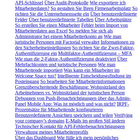
API-Schlüssel
Über Audit-Protokolle
Wie exportiere ich
Mitarbeiterdaten?
So gestalten Sie Ihren Firmenarbeitsplatz
So
richten Sie die Unternehmensseite ein
Über benutzerdefinierte
Felder
Über benutzerdefinierte Tabellen
Über Arbeitsplätze
So erstellen Sie einen Mitarbeiter
Fehler beim Import von
Mitarbeiterdaten aus Excel
So melden Sie sich als
Administrator bei einem Mitarbeiterkonto an
Wie man
juristische Personen mit Factorial verwaltet
Informationen zu
den Sicherheitseinstellungen
So richten Sie die Zwei-Faktor-
Authentifizierung ein
Multifaktor-Authentifizierung – MFA
Wie man die 2-Faktor-Authentifizierung deaktiviert
Über
Mehrfachkonten und juristische Personen
Wie man
Mitarbeitende importiert
Was kann ein Mitarbeiter im
Welcome Space tun?
Intelligente Entscheidungsfindung im
Posteingang
So bearbeiten Sie Mitarbeiterinformationen
Grenzüberschreitende Beschäftigung: Wohnsitzland des
Arbeitnehmers vs. Wohnsitzland der juristischen Person
Debuggen von Push-Benachrichtigungen über das Admin-
Panel
Mobile App: Was ist möglich und was nicht?
IRPF-
Prozentsätze für Mitarbeitende konfigurieren
Benutzerdefinierte Ansichten speichern und teilen
Verifying
your company’s domains
E-Mails im großen Stil ändern
Technischer Kontakt für API-Fehlerbenachrichtigungen
Verwaltung meines Mitarbeiterprofils
Über das Dashboard
Wie fülle ich mein persönliches