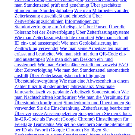
man Stundenzettel prüft und genehmigt
Über geschätzte
Stunden und Stundenguthaben
Wie man Mitarbeiter von der
Zeiterfassung ausschließt und einbezieht
Über
Zeitverfolgungsrichtlinien
Informationen zur
Standortverfolgung am Arbeitsplatz
Über Pausen
Über die
Toleranz bei der Zeitverfolgung
Über Zeiterfassungssysteme
Wie man Zeiterfassungsberichte exportiert
Wie man sich mit
ID ein- und ausstempelt
Wie man Geolokalisierung im
Zeittracking verwendet
Wie man seine Arbeitszeiten manuell
erfasst und bearbeitet
Wie man sich mit dem QR-Code ein-
und ausstempelt
Wie man sich am Desktop ein- und
ausstempelt
Wie man Arbeitspläne erstellt und zuweist
FAQ
über Zeitverfolgung
Wie man den Stundenzettel automatisch
ausfüllt
Über Zeiterfassungsbenachrichtigungen
Überstundenvergütung
Wie man eine Abwesenheit in einem
Zähler hinzufügt oder ändert
Jahresbilanz: Maximale
Jahresarbeitszeit vs. geplante Arbeitszeit
Sonderstunden
Wie
man Nachtschichten konfiguriert
Wie man die Vergütung für
Überstunden konfiguriert
Stundenkonto und Überstunden
So
verwenden Sie die Einschränkung „Zeiterfassung bearbeiten“
Über verpasste Ausstempelzeiten
So speichern Sie den Clock-
In-QR-Code als Favorit (Google Chrome)
Einstellungen für
Feiertage
Teamstatus-Widget
So speichern Sie die Stempeluhr
per ID als Favorit (Google Chrome)
So fügen Sie