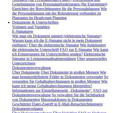
Genehmigung von Personalanforderungen (für Eigentümer)
Einrichten der Berechtigungen für die Personalplanung
Wie
die Personalplanung mit der Rekrutierung verbunden ist
Planstatus im Headcount Planning
Dokumente & Unterschriften
Vorlagen und Variablen
E-Signaturen
Wie man ein Dokument signiert (elektronische Signatur)
Warum kann ich die E-Signatur nicht in mein Dokument
einfügen?
Über die elektronische Signatur
Wie funktioniert
die elektronische Unterschrift
FAQ zur E-Signatur
Wie kann
ich Erinnerungen für Unterschriften senden?
Elektronische
Signatur in Leistungsmaßnahmenplänen
Über sequenzielles
Unterzeichnen
Dokumentenverwaltung
Über Dokumente
Über Dokumente in großen Mengen
Wie
man benutzerdefinierte Felder in Dokumenten verwendet
So
versenden Sie Gehaltsabrechnungen in großen Mengen
Wie
kann ich meine Gehaltsabrechnungen überprüfen?
Informationen zur Einstellungsseite „Dokumente“.
FAQ zur
Dokumentenverwaltung
So verwalten Sie die Sichtbarkeit
von Dokumenten
Massenaktionen in Dokumenten
Geschützter Datei-Zugriff in E-Mail-Benachrichtigungen
Dokumentvorlagen