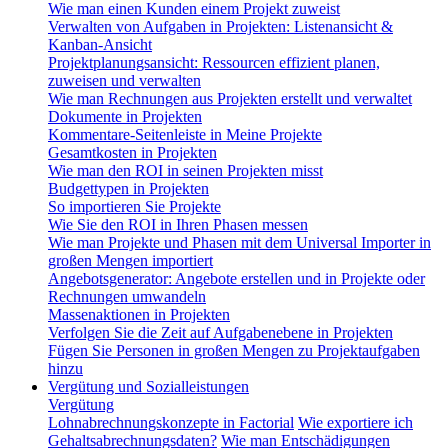
Wie man einen Kunden einem Projekt zuweist
Verwalten von Aufgaben in Projekten: Listenansicht &
Kanban-Ansicht
Projektplanungsansicht: Ressourcen effizient planen,
zuweisen und verwalten
Wie man Rechnungen aus Projekten erstellt und verwaltet
Dokumente in Projekten
Kommentare-Seitenleiste in Meine Projekte
Gesamtkosten in Projekten
Wie man den ROI in seinen Projekten misst
Budgettypen in Projekten
So importieren Sie Projekte
Wie Sie den ROI in Ihren Phasen messen
Wie man Projekte und Phasen mit dem Universal Importer in
großen Mengen importiert
Angebotsgenerator: Angebote erstellen und in Projekte oder
Rechnungen umwandeln
Massenaktionen in Projekten
Verfolgen Sie die Zeit auf Aufgabenebene in Projekten
Fügen Sie Personen in großen Mengen zu Projektaufgaben
hinzu
Vergütung und Sozialleistungen
Vergütung
Lohnabrechnungskonzepte in Factorial
Wie exportiere ich
Gehaltsabrechnungsdaten?
Wie man Entschädigungen