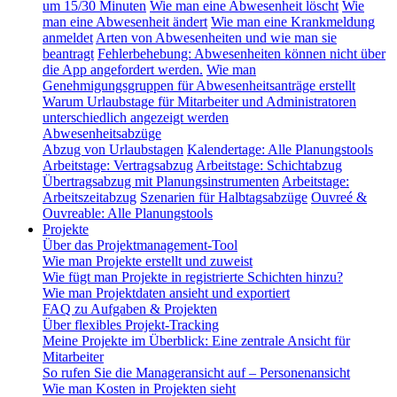
um 15/30 Minuten
Wie man eine Abwesenheit löscht
Wie
man eine Abwesenheit ändert
Wie man eine Krankmeldung
anmeldet
Arten von Abwesenheiten und wie man sie
beantragt
Fehlerbehebung: Abwesenheiten können nicht über
die App angefordert werden.
Wie man
Genehmigungsgruppen für Abwesenheitsanträge erstellt
Warum Urlaubstage für Mitarbeiter und Administratoren
unterschiedlich angezeigt werden
Abwesenheitsabzüge
Abzug von Urlaubstagen
Kalendertage: Alle Planungstools
Arbeitstage: Vertragsabzug
Arbeitstage: Schichtabzug
Übertragsabzug mit Planungsinstrumenten
Arbeitstage:
Arbeitszeitabzug
Szenarien für Halbtagsabzüge
Ouvreé &
Ouvreable: Alle Planungstools
Projekte
Über das Projektmanagement-Tool
Wie man Projekte erstellt und zuweist
Wie fügt man Projekte in registrierte Schichten hinzu?
Wie man Projektdaten ansieht und exportiert
FAQ zu Aufgaben & Projekten
Über flexibles Projekt-Tracking
Meine Projekte im Überblick: Eine zentrale Ansicht für
Mitarbeiter
So rufen Sie die Manageransicht auf – Personenansicht
Wie man Kosten in Projekten sieht