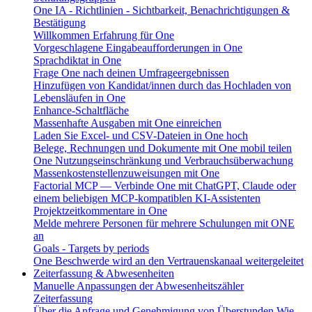
One IA - Richtlinien - Sichtbarkeit, Benachrichtigungen &
Bestätigung
Willkommen Erfahrung für One
Vorgeschlagene Eingabeaufforderungen in One
Sprachdiktat in One
Frage One nach deinen Umfrageergebnissen
Hinzufügen von Kandidat/innen durch das Hochladen von
Lebensläufen in One
Enhance-Schaltfläche
Massenhafte Ausgaben mit One einreichen
Laden Sie Excel- und CSV-Dateien in One hoch
Belege, Rechnungen und Dokumente mit One mobil teilen
One Nutzungseinschränkung und Verbrauchsüberwachung
Massenkostenstellenzuweisungen mit One
Factorial MCP — Verbinde One mit ChatGPT, Claude oder
einem beliebigen MCP-kompatiblen KI-Assistenten
Projektzeitkommentare in One
Melde mehrere Personen für mehrere Schulungen mit ONE
an
Goals - Targets by periods
One Beschwerde wird an den Vertrauenskanaal weitergeleitet
Zeiterfassung & Abwesenheiten
Manuelle Anpassungen der Abwesenheitszähler
Zeiterfassung
Über die Anfrage und Genehmigung von Überstunden
Wie