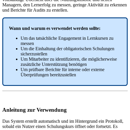
Managern
,
den
Lernerfolg
zu
messen
,
geringe
Aktivit
ä
t
zu
erkennen
und
Berichte
f
ü
r
Audits
zu
erstellen
.
Wann
und
warum
es
verwendet
werden
sollte
:
Um
das
tats
ä
chliche
Engagement
in
Lernkursen
zu
messen
Um
die
Einhaltung
der
obligatorischen
Schulungen
sicherzustellen
Um
Mitarbeiter
zu
identifizieren
,
die
m
ö
glicherweise
zus
ä
tzliche
Unterst
ü
tzung
ben
ö
tigen
Um
pr
ü
fbare
Berichte
f
ü
r
interne
oder
externe
Ü
berpr
ü
fungen
bereitzustellen
Anleitung
zur
Verwendung
Das
System
erstellt
automatisch
und
im
Hintergrund
ein
Protokoll
,
sobald
ein
Nutzer
einen
Schulungskurs
ö
ffnet
oder
fortsetzt
.
Es