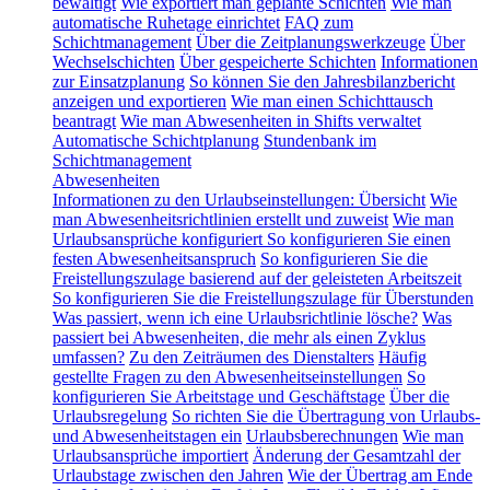
bewältigt
Wie exportiert man geplante Schichten
Wie man
automatische Ruhetage einrichtet
FAQ zum
Schichtmanagement
Über die Zeitplanungswerkzeuge
Über
Wechselschichten
Über gespeicherte Schichten
Informationen
zur Einsatzplanung
So können Sie den Jahresbilanzbericht
anzeigen und exportieren
Wie man einen Schichttausch
beantragt
Wie man Abwesenheiten in Shifts verwaltet
Automatische Schichtplanung
Stundenbank im
Schichtmanagement
Abwesenheiten
Informationen zu den Urlaubseinstellungen: Übersicht
Wie
man Abwesenheitsrichtlinien erstellt und zuweist
Wie man
Urlaubsansprüche konfiguriert
So konfigurieren Sie einen
festen Abwesenheitsanspruch
So konfigurieren Sie die
Freistellungszulage basierend auf der geleisteten Arbeitszeit
So konfigurieren Sie die Freistellungszulage für Überstunden
Was passiert, wenn ich eine Urlaubsrichtlinie lösche?
Was
passiert bei Abwesenheiten, die mehr als einen Zyklus
umfassen?
Zu den Zeiträumen des Dienstalters
Häufig
gestellte Fragen zu den Abwesenheitseinstellungen
So
konfigurieren Sie Arbeitstage und Geschäftstage
Über die
Urlaubsregelung
So richten Sie die Übertragung von Urlaubs-
und Abwesenheitstagen ein
Urlaubsberechnungen
Wie man
Urlaubsansprüche importiert
Änderung der Gesamtzahl der
Urlaubstage zwischen den Jahren
Wie der Übertrag am Ende