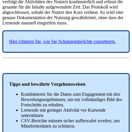
verfolgt
die
Aktivit
ä
ten
des
Nutzers
kontinuierlich
und
erfasst
die
gesamte
f
ü
r
die
Inhalte
aufgewendete
Zeit
.
Das
Protokoll
wird
abgeschlossen
,
sobald
der
Nutzer
den
Kurs
verl
ä
sst
.
So
wird
eine
genaue
Dokumentation
der
Nutzung
gew
ä
hrleistet
,
ohne
dass
der
Lernende
manuell
eingreifen
muss
.
Hier
erfahren
Sie
,
wie
Sie
Schulungsberichte
exportieren
.
Tipps
und
bew
ä
hrte
Vorgehensweisen
Kombinieren
Sie
die
Daten
zum
Engagement
mit
den
Bewertungsergebnissen
,
um
ein
vollst
ä
ndiges
Bild
des
Fortschritts
zu
erhalten
.
Lernende
mit
geringer
Aktivit
ä
t
vor
Kursende
unterst
ü
tzen
CSV
-
Berichte
m
ü
ssen
sicher
aufbewahrt
werden
,
um
Mitarbeiterdaten
zu
sch
ü
tzen
.