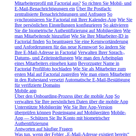
Mitarbeiterprofil mit Factorial aus?
So richten Sie Mobil- und
E-Mail-Benachrichtigungen ein
Über Ihr Postfach:
zentralisierte Benachrichtigungen und Anfragen
So
synchronisieren Sie Factorial mit Ihrer Kalender-App
Wie Sie
Ihre persönlichen Einstellungen konfigurieren
So aktivieren
Sie die biometrische Authentifizierung auf Mobilgeräten
Wie
man Mitarbeitende hinzufügt
Wie Sie Ihre Mitarbeiter-ID in
Factorial finden
So beantragen Sie eine Kennwortänderung
und Anforderungen für das neue Kennwort
So ändern Sie
Ihre E-Mail-Adresse in Factorial
Verwalten Ihrer Sprach-,
Datums- und Zeiteinstellungen
Wie man den Arbeitsplan
eines Mitarbeiters einsehen kann
Bevorzugter Name in
Factorial
Profilfoto hochladen
Wie Sie als Mitarbeiter zum
ersten Mal auf Factorial zugreifen
Wie man einen Mitarbeiter
in den Ruhestand versetzt
Automatische E-Mail-Bestätigung
für verifizierte Domains
Mobile app
Über den Onboarding-Prozess über die mobile App
So
verwalten Sie Ihre persönlichen Daten über die mobile App
Unterstützte Mobilgeräte
Wie Sie Ihre App-Version
überprüfen können
Posteingang auf Mobilgeräten
Mobile-
App — Schützen Sie Ihr Konto mit biometrischer
Authentifizierung
Antworten auf häufige Fragen
Was tun, wenn der Fehler „E-Mail-Adresse existiert bereits“