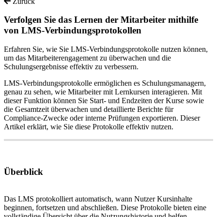
Zurück
Verfolgen Sie das Lernen der Mitarbeiter mithilfe
von LMS-Verbindungsprotokollen
Erfahren Sie, wie Sie LMS-Verbindungsprotokolle nutzen können,
um das Mitarbeiterengagement zu überwachen und die
Schulungsergebnisse effektiv zu verbessern.
LMS
-
Verbindungsprotokolle
erm
ö
glichen
es
Schulungsmanagern
,
genau
zu
sehen
,
wie
Mitarbeiter
mit
Lernkursen
interagieren
.
Mit
dieser
Funktion
k
ö
nnen
Sie
Start
-
und
Endzeiten
der
Kurse
sowie
die
Gesamtzeit
ü
berwachen
und
detaillierte
Berichte
f
ü
r
Compliance
-
Zwecke
oder
interne
Pr
ü
fungen
exportieren
.
Dieser
Artikel
erkl
ä
rt
,
wie
Sie
diese
Protokolle
effektiv
nutzen
.
Ü
berblick
Das
LMS
protokolliert
automatisch
,
wann
Nutzer
Kursinhalte
beginnen
,
fortsetzen
und
abschlie
ß
en
.
Diese
Protokolle
bieten
eine
vollst
ä
ndige
Ü
bersicht
ü
ber
die
Nutzungshistorie
und
helfen