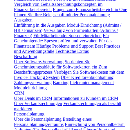
Vergleich von Gehaltsabrechnungskonzepten im
Finanzarbeitsbereich
Fragen zum Finanzarbeitsbereich in One
Planen Sie Ihre Belegschaft mit der Personalplanung
Ausgaben
Einführung in die Ausgaben
Modul-Einrichtung (Admins /
HR / Finanzen)
Verwaltung von Firmenkarten (Admins /
Finanzen)
Für Mitarbeitende: Spesen einreichen
Für
Genehmigende: Spesen prüfen und verwalten
Für das
Finanzteam
Häufige Probleme und Support
Best Practices
und Anwendungsfälle
Technische Extras
Beschaffung
Über Software-Verwaltung
So richten Sie
Genehmigungsabläufe für Softwarekarten ein
Zum
Beschaffungsprozess
Verfolgen Sie Softwarekosten mit dem
Invoice Tracking System
Über Kreditorenbuchhaltung
Zahlungsverwaltung
Banking
Lieferantenmanagement
Moduleinrichtung
CRM
Über Deals im CRM
Informationen zu Kunden im CRM
Über Verkaufsrechnungen
Verkaufsrechnungen als bezahlt
markieren
Personalplanung
Über die Personalplanung
Erstellung eines
Personalplanungszeitraums
Einreichung von Personalbedarf-
Anfragen (für Personalbedarf-Planer)
Überprüfung und