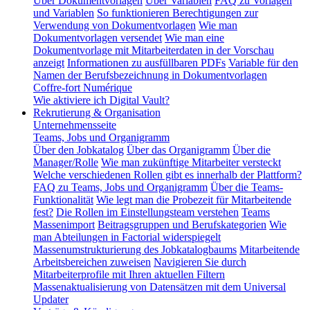
Über Dokumentvorlagen
Über Variablen
FAQ zu Vorlagen
und Variablen
So funktionieren Berechtigungen zur
Verwendung von Dokumentvorlagen
Wie man
Dokumentvorlagen versendet
Wie man eine
Dokumentvorlage mit Mitarbeiterdaten in der Vorschau
anzeigt
Informationen zu ausfüllbaren PDFs
Variable für den
Namen der Berufsbezeichnung in Dokumentvorlagen
Coffre-fort Numérique
Wie aktiviere ich Digital Vault?
Rekrutierung & Organisation
Unternehmensseite
Teams, Jobs und Organigramm
Über den Jobkatalog
Über das Organigramm
Über die
Manager/Rolle
Wie man zukünftige Mitarbeiter versteckt
Welche verschiedenen Rollen gibt es innerhalb der Plattform?
FAQ zu Teams, Jobs und Organigramm
Über die Teams-
Funktionalität
Wie legt man die Probezeit für Mitarbeitende
fest?
Die Rollen im Einstellungsteam verstehen
Teams
Massenimport
Beitragsgruppen und Berufskategorien
Wie
man Abteilungen in Factorial widerspiegelt
Massenumstrukturierung des Jobkatalogbaums
Mitarbeitende
Arbeitsbereichen zuweisen
Navigieren Sie durch
Mitarbeiterprofile mit Ihren aktuellen Filtern
Massenaktualisierung von Datensätzen mit dem Universal
Updater