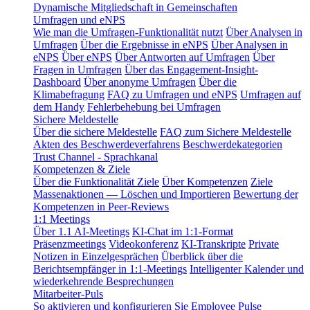
Dynamische Mitgliedschaft in Gemeinschaften
Umfragen und eNPS
Wie man die Umfragen-Funktionalität nutzt
Über Analysen in
Umfragen
Über die Ergebnisse in eNPS
Über Analysen in
eNPS
Über eNPS
Über Antworten auf Umfragen
Über
Fragen in Umfragen
Über das Engagement-Insight-
Dashboard
Über anonyme Umfragen
Über die
Klimabefragung
FAQ zu Umfragen und eNPS
Umfragen auf
dem Handy
Fehlerbehebung bei Umfragen
Sichere Meldestelle
Über die sichere Meldestelle
FAQ zum Sichere Meldestelle
Akten des Beschwerdeverfahrens
Beschwerdekategorien
Trust Channel - Sprachkanal
Kompetenzen & Ziele
Über die Funktionalität Ziele
Über Kompetenzen
Ziele
Massenaktionen — Löschen und Importieren
Bewertung der
Kompetenzen in Peer-Reviews
1:1 Meetings
Über 1.1 AI-Meetings
KI-Chat im 1:1-Format
Präsenzmeetings
Videokonferenz
KI-Transkripte
Private
Notizen in Einzelgesprächen
Überblick über die
Berichtsempfänger in 1:1-Meetings
Intelligenter Kalender und
wiederkehrende Besprechungen
Mitarbeiter-Puls
So aktivieren und konfigurieren Sie Employee Pulse