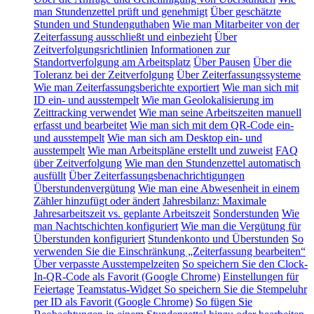
man Stundenzettel prüft und genehmigt
Über geschätzte
Stunden und Stundenguthaben
Wie man Mitarbeiter von der
Zeiterfassung ausschließt und einbezieht
Über
Zeitverfolgungsrichtlinien
Informationen zur
Standortverfolgung am Arbeitsplatz
Über Pausen
Über die
Toleranz bei der Zeitverfolgung
Über Zeiterfassungssysteme
Wie man Zeiterfassungsberichte exportiert
Wie man sich mit
ID ein- und ausstempelt
Wie man Geolokalisierung im
Zeittracking verwendet
Wie man seine Arbeitszeiten manuell
erfasst und bearbeitet
Wie man sich mit dem QR-Code ein-
und ausstempelt
Wie man sich am Desktop ein- und
ausstempelt
Wie man Arbeitspläne erstellt und zuweist
FAQ
über Zeitverfolgung
Wie man den Stundenzettel automatisch
ausfüllt
Über Zeiterfassungsbenachrichtigungen
Überstundenvergütung
Wie man eine Abwesenheit in einem
Zähler hinzufügt oder ändert
Jahresbilanz: Maximale
Jahresarbeitszeit vs. geplante Arbeitszeit
Sonderstunden
Wie
man Nachtschichten konfiguriert
Wie man die Vergütung für
Überstunden konfiguriert
Stundenkonto und Überstunden
So
verwenden Sie die Einschränkung „Zeiterfassung bearbeiten“
Über verpasste Ausstempelzeiten
So speichern Sie den Clock-
In-QR-Code als Favorit (Google Chrome)
Einstellungen für
Feiertage
Teamstatus-Widget
So speichern Sie die Stempeluhr
per ID als Favorit (Google Chrome)
So fügen Sie