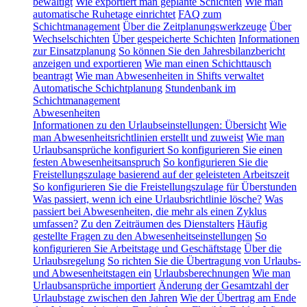
bewältigt
Wie exportiert man geplante Schichten
Wie man
automatische Ruhetage einrichtet
FAQ zum
Schichtmanagement
Über die Zeitplanungswerkzeuge
Über
Wechselschichten
Über gespeicherte Schichten
Informationen
zur Einsatzplanung
So können Sie den Jahresbilanzbericht
anzeigen und exportieren
Wie man einen Schichttausch
beantragt
Wie man Abwesenheiten in Shifts verwaltet
Automatische Schichtplanung
Stundenbank im
Schichtmanagement
Abwesenheiten
Informationen zu den Urlaubseinstellungen: Übersicht
Wie
man Abwesenheitsrichtlinien erstellt und zuweist
Wie man
Urlaubsansprüche konfiguriert
So konfigurieren Sie einen
festen Abwesenheitsanspruch
So konfigurieren Sie die
Freistellungszulage basierend auf der geleisteten Arbeitszeit
So konfigurieren Sie die Freistellungszulage für Überstunden
Was passiert, wenn ich eine Urlaubsrichtlinie lösche?
Was
passiert bei Abwesenheiten, die mehr als einen Zyklus
umfassen?
Zu den Zeiträumen des Dienstalters
Häufig
gestellte Fragen zu den Abwesenheitseinstellungen
So
konfigurieren Sie Arbeitstage und Geschäftstage
Über die
Urlaubsregelung
So richten Sie die Übertragung von Urlaubs-
und Abwesenheitstagen ein
Urlaubsberechnungen
Wie man
Urlaubsansprüche importiert
Änderung der Gesamtzahl der
Urlaubstage zwischen den Jahren
Wie der Übertrag am Ende