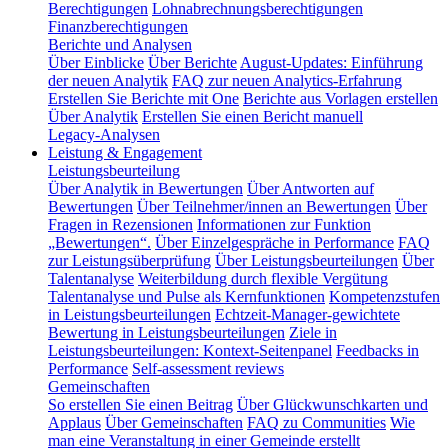
Berechtigungen
Lohnabrechnungsberechtigungen
Finanzberechtigungen
Berichte und Analysen
Über Einblicke
Über Berichte
August-Updates: Einführung
der neuen Analytik
FAQ zur neuen Analytics-Erfahrung
Erstellen Sie Berichte mit One
Berichte aus Vorlagen erstellen
Über Analytik
Erstellen Sie einen Bericht manuell
Legacy-Analysen
Leistung & Engagement
Leistungsbeurteilung
Über Analytik in Bewertungen
Über Antworten auf
Bewertungen
Über Teilnehmer/innen an Bewertungen
Über
Fragen in Rezensionen
Informationen zur Funktion
„Bewertungen“.
Über Einzelgespräche in Performance
FAQ
zur Leistungsüberprüfung
Über Leistungsbeurteilungen
Über
Talentanalyse
Weiterbildung durch flexible Vergütung
Talentanalyse und Pulse als Kernfunktionen
Kompetenzstufen
in Leistungsbeurteilungen
Echtzeit-Manager-gewichtete
Bewertung in Leistungsbeurteilungen
Ziele in
Leistungsbeurteilungen: Kontext-Seitenpanel
Feedbacks in
Performance
Self-assessment reviews
Gemeinschaften
So erstellen Sie einen Beitrag
Über Glückwunschkarten und
Applaus
Über Gemeinschaften
FAQ zu Communities
Wie
man eine Veranstaltung in einer Gemeinde erstellt