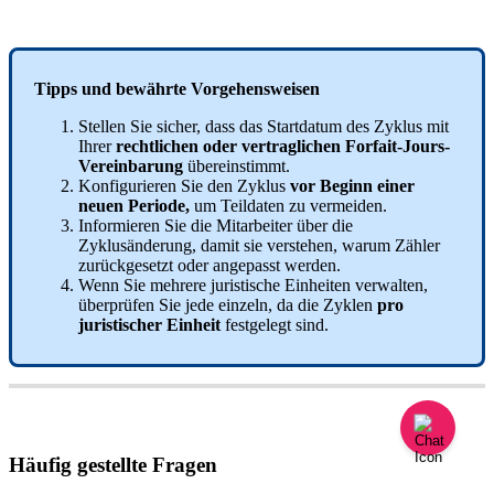
Tipps
und
bew
ä
hrte
Vorgehensweisen
Stellen
Sie
sicher
,
dass
das
Startdatum
des
Zyklus
mit
Ihrer
rechtlichen
oder
vertraglichen
Forfait
-
Jours
-
Vereinbarung
ü
bereinstimmt
.
Konfigurieren
Sie
den
Zyklus
vor
Beginn
einer
neuen
Periode
,
um
Teildaten
zu
vermeiden
.
Informieren
Sie
die
Mitarbeiter
ü
ber
die
Zyklus
ä
nderung
,
damit
sie
verstehen
,
warum
Z
ä
hler
zur
ü
ckgesetzt
oder
angepasst
werden
.
Wenn
Sie
mehrere
juristische
Einheiten
verwalten
,
ü
berpr
ü
fen
Sie
jede
einzeln
,
da
die
Zyklen
pro
juristischer
Einheit
festgelegt
sind
.
H
ä
ufig
gestellte
Fragen