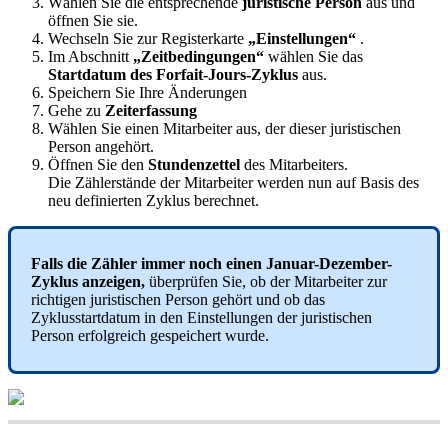
W
ä
hlen
Sie
die
entsprechende
juristische
Person
aus
und
ö
ffnen
Sie
sie
.
Wechseln
Sie
zur
Registerkarte
„
Einstellungen
“
.
Im
Abschnitt
„
Zeitbedingungen
“
w
ä
hlen
Sie
das
Startdatum
des
Forfait
-
Jours
-
Zyklus
aus
.
Speichern
Sie
Ihre
Ä
nderungen
Gehe
zu
Zeiterfassung
W
ä
hlen
Sie
einen
Mitarbeiter
aus
,
der
dieser
juristischen
Person
angeh
ö
rt
.
Ö
ffnen
Sie
den
Stundenzettel
des
Mitarbeiters
.
Die
Z
ä
hlerst
ä
nde
der
Mitarbeiter
werden
nun
auf
Basis
des
neu
definierten
Zyklus
berechnet
.
Falls
die
Z
ä
hler
immer
noch
einen
Januar
-
Dezember
-
Zyklus
anzeigen
,
ü
berpr
ü
fen
Sie
,
ob
der
Mitarbeiter
zur
richtigen
juristischen
Person
geh
ö
rt
und
ob
das
Zyklusstartdatum
in
den
Einstellungen
der
juristischen
Person
erfolgreich
gespeichert
wurde
.