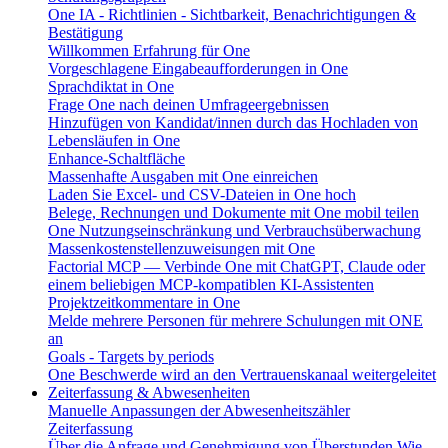
One IA - Richtlinien - Sichtbarkeit, Benachrichtigungen &
Bestätigung
Willkommen Erfahrung für One
Vorgeschlagene Eingabeaufforderungen in One
Sprachdiktat in One
Frage One nach deinen Umfrageergebnissen
Hinzufügen von Kandidat/innen durch das Hochladen von
Lebensläufen in One
Enhance-Schaltfläche
Massenhafte Ausgaben mit One einreichen
Laden Sie Excel- und CSV-Dateien in One hoch
Belege, Rechnungen und Dokumente mit One mobil teilen
One Nutzungseinschränkung und Verbrauchsüberwachung
Massenkostenstellenzuweisungen mit One
Factorial MCP — Verbinde One mit ChatGPT, Claude oder
einem beliebigen MCP-kompatiblen KI-Assistenten
Projektzeitkommentare in One
Melde mehrere Personen für mehrere Schulungen mit ONE
an
Goals - Targets by periods
One Beschwerde wird an den Vertrauenskanaal weitergeleitet
Zeiterfassung & Abwesenheiten
Manuelle Anpassungen der Abwesenheitszähler
Zeiterfassung
Über die Anfrage und Genehmigung von Überstunden
Wie