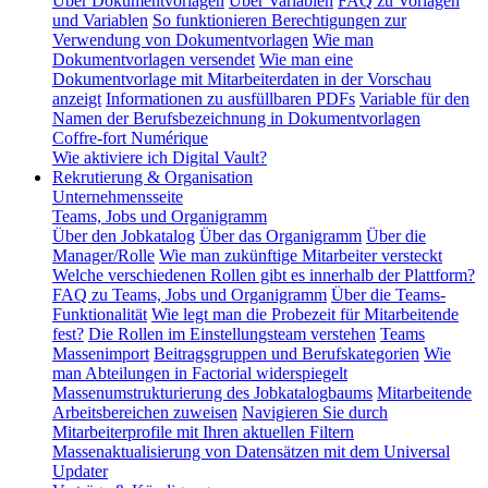
Über Dokumentvorlagen
Über Variablen
FAQ zu Vorlagen
und Variablen
So funktionieren Berechtigungen zur
Verwendung von Dokumentvorlagen
Wie man
Dokumentvorlagen versendet
Wie man eine
Dokumentvorlage mit Mitarbeiterdaten in der Vorschau
anzeigt
Informationen zu ausfüllbaren PDFs
Variable für den
Namen der Berufsbezeichnung in Dokumentvorlagen
Coffre-fort Numérique
Wie aktiviere ich Digital Vault?
Rekrutierung & Organisation
Unternehmensseite
Teams, Jobs und Organigramm
Über den Jobkatalog
Über das Organigramm
Über die
Manager/Rolle
Wie man zukünftige Mitarbeiter versteckt
Welche verschiedenen Rollen gibt es innerhalb der Plattform?
FAQ zu Teams, Jobs und Organigramm
Über die Teams-
Funktionalität
Wie legt man die Probezeit für Mitarbeitende
fest?
Die Rollen im Einstellungsteam verstehen
Teams
Massenimport
Beitragsgruppen und Berufskategorien
Wie
man Abteilungen in Factorial widerspiegelt
Massenumstrukturierung des Jobkatalogbaums
Mitarbeitende
Arbeitsbereichen zuweisen
Navigieren Sie durch
Mitarbeiterprofile mit Ihren aktuellen Filtern
Massenaktualisierung von Datensätzen mit dem Universal
Updater