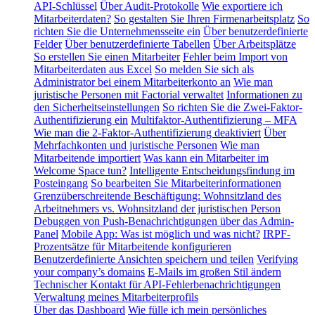
API-Schlüssel
Über Audit-Protokolle
Wie exportiere ich
Mitarbeiterdaten?
So gestalten Sie Ihren Firmenarbeitsplatz
So
richten Sie die Unternehmensseite ein
Über benutzerdefinierte
Felder
Über benutzerdefinierte Tabellen
Über Arbeitsplätze
So erstellen Sie einen Mitarbeiter
Fehler beim Import von
Mitarbeiterdaten aus Excel
So melden Sie sich als
Administrator bei einem Mitarbeiterkonto an
Wie man
juristische Personen mit Factorial verwaltet
Informationen zu
den Sicherheitseinstellungen
So richten Sie die Zwei-Faktor-
Authentifizierung ein
Multifaktor-Authentifizierung – MFA
Wie man die 2-Faktor-Authentifizierung deaktiviert
Über
Mehrfachkonten und juristische Personen
Wie man
Mitarbeitende importiert
Was kann ein Mitarbeiter im
Welcome Space tun?
Intelligente Entscheidungsfindung im
Posteingang
So bearbeiten Sie Mitarbeiterinformationen
Grenzüberschreitende Beschäftigung: Wohnsitzland des
Arbeitnehmers vs. Wohnsitzland der juristischen Person
Debuggen von Push-Benachrichtigungen über das Admin-
Panel
Mobile App: Was ist möglich und was nicht?
IRPF-
Prozentsätze für Mitarbeitende konfigurieren
Benutzerdefinierte Ansichten speichern und teilen
Verifying
your company’s domains
E-Mails im großen Stil ändern
Technischer Kontakt für API-Fehlerbenachrichtigungen
Verwaltung meines Mitarbeiterprofils
Über das Dashboard
Wie fülle ich mein persönliches