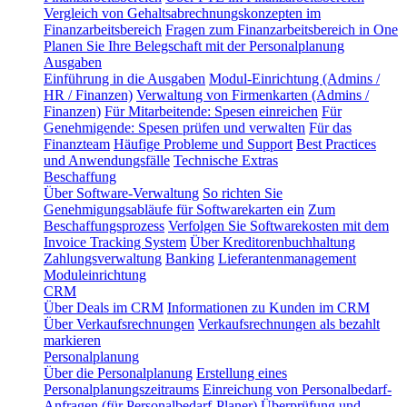
Vergleich von Gehaltsabrechnungskonzepten im
Finanzarbeitsbereich
Fragen zum Finanzarbeitsbereich in One
Planen Sie Ihre Belegschaft mit der Personalplanung
Ausgaben
Einführung in die Ausgaben
Modul-Einrichtung (Admins /
HR / Finanzen)
Verwaltung von Firmenkarten (Admins /
Finanzen)
Für Mitarbeitende: Spesen einreichen
Für
Genehmigende: Spesen prüfen und verwalten
Für das
Finanzteam
Häufige Probleme und Support
Best Practices
und Anwendungsfälle
Technische Extras
Beschaffung
Über Software-Verwaltung
So richten Sie
Genehmigungsabläufe für Softwarekarten ein
Zum
Beschaffungsprozess
Verfolgen Sie Softwarekosten mit dem
Invoice Tracking System
Über Kreditorenbuchhaltung
Zahlungsverwaltung
Banking
Lieferantenmanagement
Moduleinrichtung
CRM
Über Deals im CRM
Informationen zu Kunden im CRM
Über Verkaufsrechnungen
Verkaufsrechnungen als bezahlt
markieren
Personalplanung
Über die Personalplanung
Erstellung eines
Personalplanungszeitraums
Einreichung von Personalbedarf-
Anfragen (für Personalbedarf-Planer)
Überprüfung und