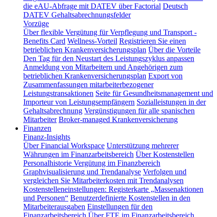
die eAU-Abfrage mit DATEV über Factorial
Deutsch
DATEV Gehaltsabrechnungsfelder
Vorzüge
Über flexible Vergütung für Verpflegung und Transport -
Benefits Card
Wellness-Vorteil
Registrieren Sie einen
betrieblichen Krankenversicherungsplan
Über die Vorteile
Den Tag für den Neustart des Leistungszyklus anpassen
Anmeldung von Mitarbeitern und Angehörigen zum
betrieblichen Krankenversicherungsplan
Export von
Zusammenfassungen mitarbeiterbezogener
Leistungstransaktionen
Seite für Gesundheitsmanagement und
Importeur von Leistungsempfängern
Sozialleistungen in der
Gehaltsabrechnung
Vergünstigungen für alle spanischen
Mitarbeiter
Broker-managed Krankenversicherung
Finanzen
Finanz-Insights
Über Financial Workspace
Unterstützung mehrerer
Währungen im Finanzarbeitsbereich
Über Kostenstellen
Personalhistorie
Vergütung im Finanzbereich
Graphvisualisierung und Trendanalyse
Verfolgen und
vergleichen Sie Mitarbeiterkosten mit Trendanalysen
Kostenstelleneinstellungen: Registerkarte „Massenaktionen
und Personen“
Benutzerdefinierte Kostenstellen in den
Mitarbeiterausgaben
Einstellungen für den
Finanzarbeitsbereich
Über FTE im Finanzarbeitsbereich