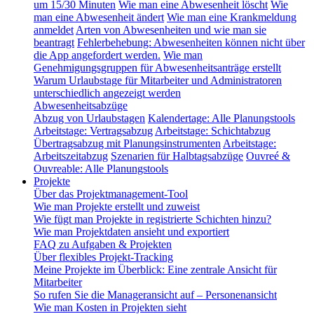
um 15/30 Minuten
Wie man eine Abwesenheit löscht
Wie
man eine Abwesenheit ändert
Wie man eine Krankmeldung
anmeldet
Arten von Abwesenheiten und wie man sie
beantragt
Fehlerbehebung: Abwesenheiten können nicht über
die App angefordert werden.
Wie man
Genehmigungsgruppen für Abwesenheitsanträge erstellt
Warum Urlaubstage für Mitarbeiter und Administratoren
unterschiedlich angezeigt werden
Abwesenheitsabzüge
Abzug von Urlaubstagen
Kalendertage: Alle Planungstools
Arbeitstage: Vertragsabzug
Arbeitstage: Schichtabzug
Übertragsabzug mit Planungsinstrumenten
Arbeitstage:
Arbeitszeitabzug
Szenarien für Halbtagsabzüge
Ouvreé &
Ouvreable: Alle Planungstools
Projekte
Über das Projektmanagement-Tool
Wie man Projekte erstellt und zuweist
Wie fügt man Projekte in registrierte Schichten hinzu?
Wie man Projektdaten ansieht und exportiert
FAQ zu Aufgaben & Projekten
Über flexibles Projekt-Tracking
Meine Projekte im Überblick: Eine zentrale Ansicht für
Mitarbeiter
So rufen Sie die Manageransicht auf – Personenansicht
Wie man Kosten in Projekten sieht