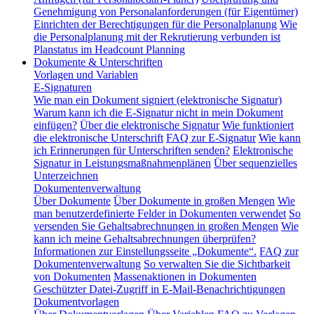
Genehmigung von Personalanforderungen (für Eigentümer)
Einrichten der Berechtigungen für die Personalplanung
Wie
die Personalplanung mit der Rekrutierung verbunden ist
Planstatus im Headcount Planning
Dokumente & Unterschriften
Vorlagen und Variablen
E-Signaturen
Wie man ein Dokument signiert (elektronische Signatur)
Warum kann ich die E-Signatur nicht in mein Dokument
einfügen?
Über die elektronische Signatur
Wie funktioniert
die elektronische Unterschrift
FAQ zur E-Signatur
Wie kann
ich Erinnerungen für Unterschriften senden?
Elektronische
Signatur in Leistungsmaßnahmenplänen
Über sequenzielles
Unterzeichnen
Dokumentenverwaltung
Über Dokumente
Über Dokumente in großen Mengen
Wie
man benutzerdefinierte Felder in Dokumenten verwendet
So
versenden Sie Gehaltsabrechnungen in großen Mengen
Wie
kann ich meine Gehaltsabrechnungen überprüfen?
Informationen zur Einstellungsseite „Dokumente“.
FAQ zur
Dokumentenverwaltung
So verwalten Sie die Sichtbarkeit
von Dokumenten
Massenaktionen in Dokumenten
Geschützter Datei-Zugriff in E-Mail-Benachrichtigungen
Dokumentvorlagen