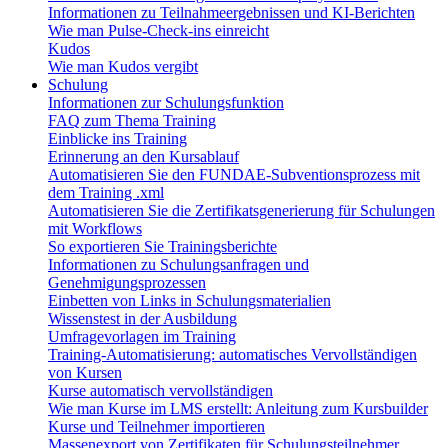
Informationen zu Teilnahmeergebnissen und KI-Berichten
Wie man Pulse-Check-ins einreicht
Kudos
Wie man Kudos vergibt
Schulung
Informationen zur Schulungsfunktion
FAQ zum Thema Training
Einblicke ins Training
Erinnerung an den Kursablauf
Automatisieren Sie den FUNDAE-Subventionsprozess mit
dem Training .xml
Automatisieren Sie die Zertifikatsgenerierung für Schulungen
mit Workflows
So exportieren Sie Trainingsberichte
Informationen zu Schulungsanfragen und
Genehmigungsprozessen
Einbetten von Links in Schulungsmaterialien
Wissenstest in der Ausbildung
Umfragevorlagen im Training
Training-Automatisierung: automatisches Vervollständigen
von Kursen
Kurse automatisch vervollständigen
Wie man Kurse im LMS erstellt: Anleitung zum Kursbuilder
Kurse und Teilnehmer importieren
Massenexport von Zertifikaten für Schulungsteilnehmer