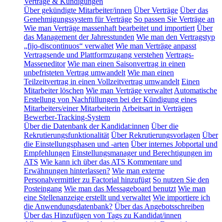
Verträge & Kündigungen
Über gekündigte Mitarbeiter/innen
Über Verträge
Über das
Genehmigungssystem für Verträge
So passen Sie Verträge an
Wie man Verträge massenhaft bearbeitet und importiert
Über
das Management der Jahresstunden
Wie man den Vertragstyp
„fijo-discontinuos“ verwaltet
Wie man Verträge anpasst
Vertragsende und Plattformzugang verstehen
Vertrags-
Masseneditor
Wie man einen Saisonvertrag in einen
unbefristeten Vertrag umwandelt
Wie man einen
Teilzeitvertrag in einen Vollzeitvertrag umwandelt
Einen
Mitarbeiter löschen
Wie man Verträge verwaltet
Automatische
Erstellung von Nachfüllungen bei der Kündigung eines
Mitarbeiters/einer Mitarbeiterin
Arbeitsart in Verträgen
Bewerber-Tracking-System
Über die Datenbank der Kandidat:innen
Über die
Rekrutierungsfunktionalität
Über Rekrutierungsvorlagen
Über
die Einstellungsphasen und -arten
Über internes Jobportal und
Empfehlungen
Einstellungsmanager und Berechtigungen im
ATS
Wie kann ich über das ATS Kommentare und
Erwähnungen hinterlassen?
Wie man externe
Personalvermittler zu Factorial hinzufügt
So nutzen Sie den
Posteingang
Wie man das Messageboard benutzt
Wie man
eine Stellenanzeige erstellt und verwaltet
Wie importiere ich
die Anwendungsdatenbank?
Über das Angebotsschreiben
Über das Hinzufügen von Tags zu Kandidat/innen