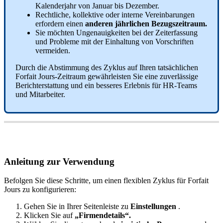
Kalenderjahr
von
Januar
bis
Dezember
.
Rechtliche
,
kollektive
oder
interne
Vereinbarungen
erfordern
einen
anderen
j
ä
hrlichen
Bezugszeitraum
.
Sie
m
ö
chten
Ungenauigkeiten
bei
der
Zeiterfassung
und
Probleme
mit
der
Einhaltung
von
Vorschriften
vermeiden
.
Durch
die
Abstimmung
des
Zyklus
auf
Ihren
tats
ä
chlichen
Forfait
Jours
-
Zeitraum
gew
ä
hrleisten
Sie
eine
zuverl
ä
ssige
Berichterstattung
und
ein
besseres
Erlebnis
f
ü
r
HR
-
Teams
und
Mitarbeiter
.
Anleitung
zur
Verwendung
Befolgen
Sie
diese
Schritte
,
um
einen
flexiblen
Zyklus
f
ü
r
Forfait
Jours
zu
konfigurieren
:
Gehen
Sie
in
Ihrer
Seitenleiste
zu
Einstellungen
.
Klicken
Sie
auf
„
Firmendetails
“
.