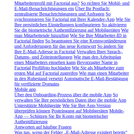
Mitarbeiterprofil mit Factorial aus?
So richten Sie Mobil- und
E-Mail-Benachrichtigungen ein
Über Ihr Postfach:
zentralisierte Benachrichtigungen und Anfragen
So
synchronisieren Sie Factorial mit Ihrer Kalender-App
Wie Sie
Ihre persönlichen Einstellungen konfigurieren
So aktivieren
Sie die biometrische Authentifizierung auf Mobilgeräten
Wie
man Mitarbeitende hinzufügt
Wie Sie Ihre Mitarbeiter-ID in
Factorial finden
So beantragen Sie eine Kennwortänderung
und Anforderungen für das neue Kennwort
So ändern Sie
Ihre E-Mail-Adresse in Factorial
Verwalten Ihrer Sprach-,
Datums- und Zeiteinstellungen
Wie man den Arbeitsplan
eines Mitarbeiters einsehen kann
Bevorzugter Name in
Factorial
Profilfoto hochladen
Wie Sie als Mitarbeiter zum
ersten Mal auf Factorial zugreifen
Wie man einen Mitarbeiter
in den Ruhestand versetzt
Automatische E-Mail-Bestätigung
für verifizierte Domains
Mobile app
Über den Onboarding-Prozess über die mobile App
So
verwalten Sie Ihre persönlichen Daten über die mobile App
Unterstützte Mobilgeräte
Wie Sie Ihre App-Version
überprüfen können
Posteingang auf Mobilgeräten
Mobile-
App — Schützen Sie Ihr Konto mit biometrischer
Authentifizierung
Antworten auf häufige Fragen
Was tun, wenn der Fehler „E-Mail-Adresse existiert bereits“