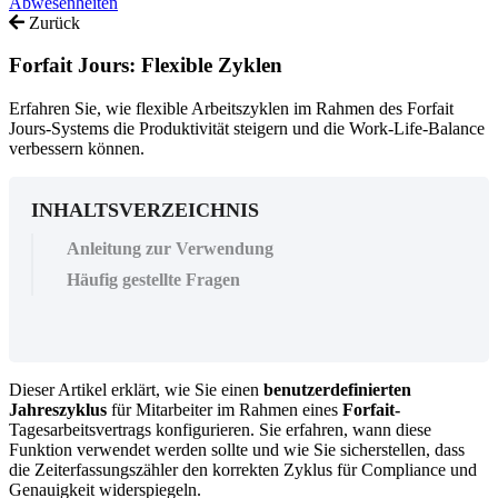
Abwesenheiten
Zurück
Forfait Jours: Flexible Zyklen
Erfahren Sie, wie flexible Arbeitszyklen im Rahmen des Forfait
Jours-Systems die Produktivität steigern und die Work-Life-Balance
verbessern können.
INHALTSVERZEICHNIS
Anleitung zur Verwendung
Häufig gestellte Fragen
Dieser
Artikel
erkl
ä
rt
,
wie
Sie
einen
benutzerdefinierten
Jahreszyklus
f
ü
r
Mitarbeiter
im
Rahmen
eines
Forfait
-
Tagesarbeitsvertrags
konfigurieren
.
Sie
erfahren
,
wann
diese
Funktion
verwendet
werden
sollte
und
wie
Sie
sicherstellen
,
dass
die
Zeiterfassungsz
ä
hler
den
korrekten
Zyklus
f
ü
r
Compliance
und
Genauigkeit
widerspiegeln
.