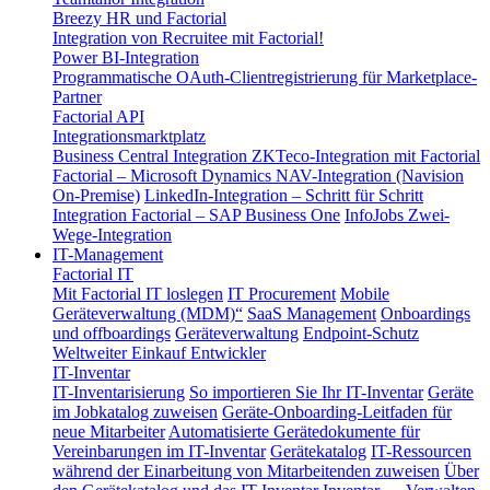
Breezy HR und Factorial
Integration von Recruitee mit Factorial!
Power BI-Integration
Programmatische OAuth-Clientregistrierung für Marketplace-
Partner
Factorial API
Integrationsmarktplatz
Business Central Integration
ZKTeco-Integration mit Factorial
Factorial – Microsoft Dynamics NAV-Integration (Navision
On-Premise)
LinkedIn-Integration – Schritt für Schritt
Integration Factorial – SAP Business One
InfoJobs Zwei-
Wege-Integration
IT-Management
Factorial IT
Mit Factorial IT loslegen
IT Procurement
Mobile
Geräteverwaltung (MDM)“
SaaS Management
Onboardings
und offboardings
Geräteverwaltung
Endpoint-Schutz
Weltweiter Einkauf
Entwickler
IT-Inventar
IT-Inventarisierung
So importieren Sie Ihr IT-Inventar
Geräte
im Jobkatalog zuweisen
Geräte-Onboarding-Leitfaden für
neue Mitarbeiter
Automatisierte Gerätedokumente für
Vereinbarungen im IT-Inventar
Gerätekatalog
IT-Ressourcen
während der Einarbeitung von Mitarbeitenden zuweisen
Über