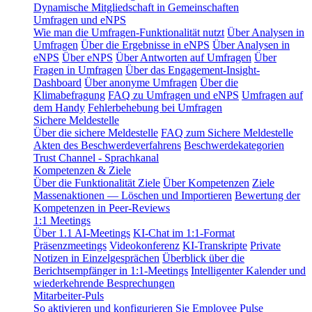
Dynamische Mitgliedschaft in Gemeinschaften
Umfragen und eNPS
Wie man die Umfragen-Funktionalität nutzt
Über Analysen in
Umfragen
Über die Ergebnisse in eNPS
Über Analysen in
eNPS
Über eNPS
Über Antworten auf Umfragen
Über
Fragen in Umfragen
Über das Engagement-Insight-
Dashboard
Über anonyme Umfragen
Über die
Klimabefragung
FAQ zu Umfragen und eNPS
Umfragen auf
dem Handy
Fehlerbehebung bei Umfragen
Sichere Meldestelle
Über die sichere Meldestelle
FAQ zum Sichere Meldestelle
Akten des Beschwerdeverfahrens
Beschwerdekategorien
Trust Channel - Sprachkanal
Kompetenzen & Ziele
Über die Funktionalität Ziele
Über Kompetenzen
Ziele
Massenaktionen — Löschen und Importieren
Bewertung der
Kompetenzen in Peer-Reviews
1:1 Meetings
Über 1.1 AI-Meetings
KI-Chat im 1:1-Format
Präsenzmeetings
Videokonferenz
KI-Transkripte
Private
Notizen in Einzelgesprächen
Überblick über die
Berichtsempfänger in 1:1-Meetings
Intelligenter Kalender und
wiederkehrende Besprechungen
Mitarbeiter-Puls
So aktivieren und konfigurieren Sie Employee Pulse