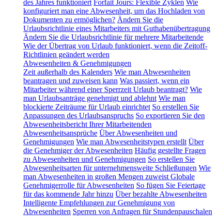
des Jahres funktioniert
Forfait Jours: Flexible Zyklen
Wie
konfiguriert man eine Abwesenheit, um das Hochladen von
Dokumenten zu ermöglichen?
Ändern Sie die
Urlaubsrichtlinie eines Mitarbeiters mit Guthabenübertragung
Ändern Sie die Urlaubsrichtlinie für mehrere Mitarbeitende
Wie der Übertrag von Urlaub funktioniert, wenn die Zeitoff-
Richtlinien geändert werden
Abwesenheiten & Genehmigungen
Zeit außerhalb des Kalenders
Wie man Abwesenheiten
beantragen und zuweisen kann
Was passiert, wenn ein
Mitarbeiter während einer Sperrzeit Urlaub beantragt?
Wie
man Urlaubsanträge genehmigt und ablehnt
Wie man
blockierte Zeiträume für Urlaub einrichtet
So erstellen Sie
Anpassungen des Urlaubsanspruchs
So exportieren Sie den
Abwesenheitsbericht Ihrer Mitarbeitenden
Abwesenheitsansprüche
Über Abwesenheiten und
Genehmigungen
Wie man Abwesenheitstypen erstellt
Über
die Genehmiger der Abwesenheiten
Häufig gestellte Fragen
zu Abwesenheiten und Genehmigungen
So erstellen Sie
Abwesenheitsarten für unternehmensweite Schließungen
Wie
man Abwesenheiten in großen Mengen zuweist
Globale
Genehmigerrolle für Abwesenheiten
So fügen Sie Feiertage
für das kommende Jahr hinzu
Über bezahlte Abwesenheiten
Intelligente Empfehlungen zur Genehmigung von
Abwesenheiten
Sperren von Anfragen für Stundenpauschalen