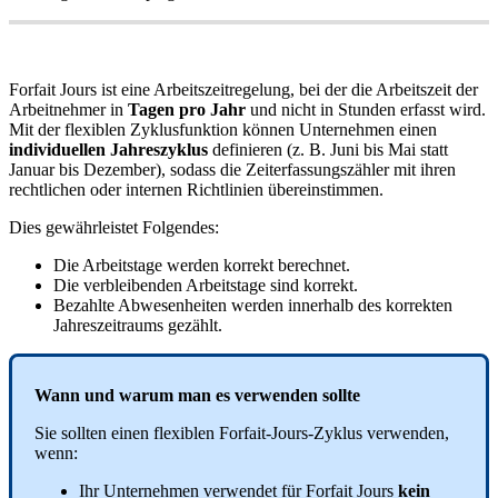
Forfait
Jours
ist
eine
Arbeitszeitregelung
,
bei
der
die
Arbeitszeit
der
Arbeitnehmer
in
Tagen
pro
Jahr
und
nicht
in
Stunden
erfasst
wird
.
Mit
der
flexiblen
Zyklusfunktion
k
ö
nnen
Unternehmen
einen
individuellen
Jahreszyklus
definieren
(
z
.
B
.
Juni
bis
Mai
statt
Januar
bis
Dezember
)
,
sodass
die
Zeiterfassungsz
ä
hler
mit
ihren
rechtlichen
oder
internen
Richtlinien
ü
bereinstimmen
.
Dies
gew
ä
hrleistet
Folgendes
:
Die
Arbeitstage
werden
korrekt
berechnet
.
Die
verbleibenden
Arbeitstage
sind
korrekt
.
Bezahlte
Abwesenheiten
werden
innerhalb
des
korrekten
Jahreszeitraums
gez
ä
hlt
.
Wann
und
warum
man
es
verwenden
sollte
Sie
sollten
einen
flexiblen
Forfait
-
Jours
-
Zyklus
verwenden
,
wenn
:
Ihr
Unternehmen
verwendet
f
ü
r
Forfait
Jours
kein