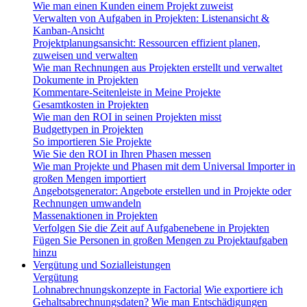
Wie man einen Kunden einem Projekt zuweist
Verwalten von Aufgaben in Projekten: Listenansicht &
Kanban-Ansicht
Projektplanungsansicht: Ressourcen effizient planen,
zuweisen und verwalten
Wie man Rechnungen aus Projekten erstellt und verwaltet
Dokumente in Projekten
Kommentare-Seitenleiste in Meine Projekte
Gesamtkosten in Projekten
Wie man den ROI in seinen Projekten misst
Budgettypen in Projekten
So importieren Sie Projekte
Wie Sie den ROI in Ihren Phasen messen
Wie man Projekte und Phasen mit dem Universal Importer in
großen Mengen importiert
Angebotsgenerator: Angebote erstellen und in Projekte oder
Rechnungen umwandeln
Massenaktionen in Projekten
Verfolgen Sie die Zeit auf Aufgabenebene in Projekten
Fügen Sie Personen in großen Mengen zu Projektaufgaben
hinzu
Vergütung und Sozialleistungen
Vergütung
Lohnabrechnungskonzepte in Factorial
Wie exportiere ich
Gehaltsabrechnungsdaten?
Wie man Entschädigungen