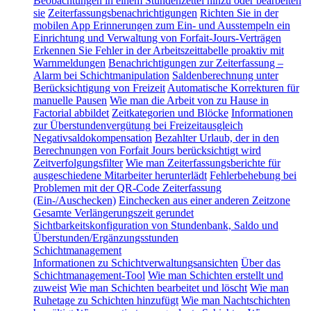
Beobachtungen in einem Stundenzettel hinzu oder bearbeiten
sie
Zeiterfassungsbenachrichtigungen
Richten Sie in der
mobilen App Erinnerungen zum Ein- und Ausstempeln ein
Einrichtung und Verwaltung von Forfait-Jours-Verträgen
Erkennen Sie Fehler in der Arbeitszeittabelle proaktiv mit
Warnmeldungen
Benachrichtigungen zur Zeiterfassung –
Alarm bei Schichtmanipulation
Saldenberechnung unter
Berücksichtigung von Freizeit
Automatische Korrekturen für
manuelle Pausen
Wie man die Arbeit von zu Hause in
Factorial abbildet
Zeitkategorien und Blöcke
Informationen
zur Überstundenvergütung bei Freizeitausgleich
Negativsaldokompensation
Bezahlter Urlaub, der in den
Berechnungen von Forfait Jours berücksichtigt wird
Zeitverfolgungsfilter
Wie man Zeiterfassungsberichte für
ausgeschiedene Mitarbeiter herunterlädt
Fehlerbehebung bei
Problemen mit der QR-Code Zeiterfassung
(Ein-/Auschecken)
Einchecken aus einer anderen Zeitzone
Gesamte Verlängerungszeit gerundet
Sichtbarkeitskonfiguration von Stundenbank, Saldo und
Überstunden/Ergänzungsstunden
Schichtmanagement
Informationen zu Schichtverwaltungsansichten
Über das
Schichtmanagement-Tool
Wie man Schichten erstellt und
zuweist
Wie man Schichten bearbeitet und löscht
Wie man
Ruhetage zu Schichten hinzufügt
Wie man Nachtschichten