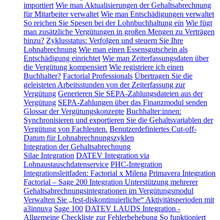
importiert
Wie man Aktualisierungen der Gehaltsabrechnung
für Mitarbeiter verwaltet
Wie man Entschädigungen verwaltet
So reichen Sie Spesen bei der Lohnbuchhaltung ein
Wie fügt
man zusätzliche Vergütungen in großen Mengen zu Verträgen
hinzu?
Zyklusstatus: Verfolgen und steuern Sie Ihre
Lohnabrechnung
Wie man einen Essensgutschein als
Entschädigung einrichtet
Wie man Zeiterfassungsdaten über
die Vergütung kompensiert
Wie registriere ich einen
Buchhalter?
Factorial Professionals
Übertragen Sie die
geleisteten Arbeitsstunden von der Zeiterfassung zur
Vergütung
Generieren Sie SEPA-Zahlungsdateien aus der
Vergütung
SEPA-Zahlungen über das Finanzmodul senden
Glossar der Vergütungskonzepte
Buchhalter:innen:
Synchronisieren und exportieren Sie die Gehaltsvariablen der
Vergütung von Fachleuten.
Benutzerdefiniertes Cut-off-
Datum für Lohnabrechnungszyklen
Integration der Gehaltsabrechnung
Silae Integration
DATEV Integration via
Lohnaustauschdatenservice
PHC-Integration
Integrationsleitfaden: Factorial x Milena
Primavera Integration
Factorial – Sage 200 Integration
Unterstützung mehrerer
Gehaltsabrechnungsintegrationen im Vergütungsmodul
Verwalten Sie „fest-diskontinuierliche“ Aktivitätsperioden mit
a3innuva
Sage 100
DATEV LAUDS Integration -
Allgemeine Checkliste zur Fehlerbehebung
So funktioniert