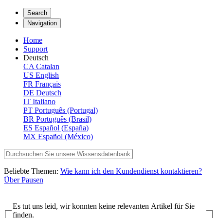
Search
Navigation
Home
Support
Deutsch
CA
Catalan
US
English
FR
Français
DE
Deutsch
IT
Italiano
PT
Português (Portugal)
BR
Português (Brasil)
ES
Español (España)
MX
Español (México)
Beliebte Themen:
Wie kann ich den Kundendienst kontaktieren?
Über Pausen
Es tut uns leid, wir konnten keine relevanten Artikel für Sie
finden.