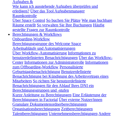
Aufgaben &
Wie kann ich ausstehende Aufgaben überprüfen und
erledigen?
Über das Tool Aufgabenmanager
Raumkontrolle
Über Space Control
So buchen Sie Plätze
Wie man buchbare
Räume erstellt
So verwalten Sie Ihre Buchungen
Häufig
gestellte Fragen zur Raumkontrolle
Berechtigungen & Workflows
Onboarding-Workflow
Berechtigungsgruppe des Welcome Space
Arbeitsabläufe und Automatisierungen
Über Workflow-Automatisierung
Informationen zu
benutzerdefinierten Benachrichtigungen
Über das Workflow-
Center
Informationen zur Administratorrolle
Informationen
zum Offboarding-Workflow
Personalisierte
Geburtstagsbenachrichtigung
Benutzerdefinierte
Benachrichtigung bei Kündigung des Arbeitsvertrags eines
Mitarbeiters
So richten Sie benutzerdefinierte
Benachrichtigungen für den Ablauf Ihres DNI ein
Berechtigungsgruppen und -stufen
Kurze Anleitung zu Berechtigungen
Eine Erläuterung der
Berechtigungen in Factorial
Über externe Nutzer/innen
Granulare Dokumentenordnerberechtigungen
Organisationsberechtigungen
Zeitberechtigungen
Talentberechtigungen
Unternehmensberechtigungen
Andere