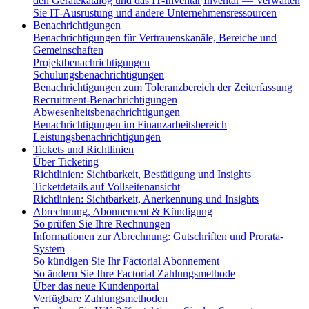
den Gerätekatalog und das IT-Inventar
Inventar — Verwalten
Sie IT-Ausrüstung und andere Unternehmensressourcen
Benachrichtigungen
Benachrichtigungen für Vertrauenskanäle, Bereiche und
Gemeinschaften
Projektbenachrichtigungen
Schulungsbenachrichtigungen
Benachrichtigungen zum Toleranzbereich der Zeiterfassung
Recruitment-Benachrichtigungen
Abwesenheitsbenachrichtigungen
Benachrichtigungen im Finanzarbeitsbereich
Leistungsbenachrichtigungen
Tickets und Richtlinien
Über Ticketing
Richtlinien: Sichtbarkeit, Bestätigung und Insights
Ticketdetails auf Vollseitenansicht
Richtlinien: Sichtbarkeit, Anerkennung und Insights
Abrechnung, Abonnement & Kündigung
So prüfen Sie Ihre Rechnungen
Informationen zur Abrechnung: Gutschriften und Prorata-
System
So kündigen Sie Ihr Factorial Abonnement
So ändern Sie Ihre Factorial Zahlungsmethode
Über das neue Kundenportal
Verfügbare Zahlungsmethoden