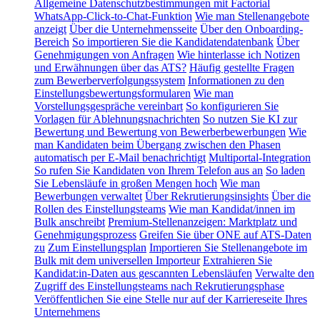
Allgemeine Datenschutzbestimmungen mit Factorial
WhatsApp-Click-to-Chat-Funktion
Wie man Stellenangebote
anzeigt
Über die Unternehmensseite
Über den Onboarding-
Bereich
So importieren Sie die Kandidatendatenbank
Über
Genehmigungen von Anfragen
Wie hinterlasse ich Notizen
und Erwähnungen über das ATS?
Häufig gestellte Fragen
zum Bewerberverfolgungssystem
Informationen zu den
Einstellungsbewertungsformularen
Wie man
Vorstellungsgespräche vereinbart
So konfigurieren Sie
Vorlagen für Ablehnungsnachrichten
So nutzen Sie KI zur
Bewertung und Bewertung von Bewerberbewerbungen
Wie
man Kandidaten beim Übergang zwischen den Phasen
automatisch per E-Mail benachrichtigt
Multiportal-Integration
So rufen Sie Kandidaten von Ihrem Telefon aus an
So laden
Sie Lebensläufe in großen Mengen hoch
Wie man
Bewerbungen verwaltet
Über Rekrutierungsinsights
Über die
Rollen des Einstellungsteams
Wie man Kandidat/innen im
Bulk anschreibt
Premium-Stellenanzeigen: Marktplatz und
Genehmigungsprozess
Greifen Sie über ONE auf ATS-Daten
zu
Zum Einstellungsplan
Importieren Sie Stellenangebote im
Bulk mit dem universellen Importeur
Extrahieren Sie
Kandidat:in-Daten aus gescannten Lebensläufen
Verwalte den
Zugriff des Einstellungsteams nach Rekrutierungsphase
Veröffentlichen Sie eine Stelle nur auf der Karriereseite Ihres
Unternehmens