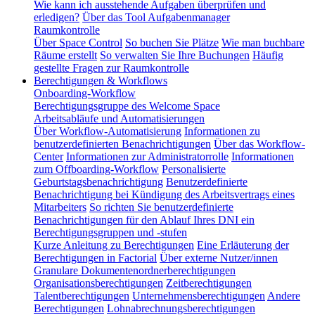
Wie kann ich ausstehende Aufgaben überprüfen und
erledigen?
Über das Tool Aufgabenmanager
Raumkontrolle
Über Space Control
So buchen Sie Plätze
Wie man buchbare
Räume erstellt
So verwalten Sie Ihre Buchungen
Häufig
gestellte Fragen zur Raumkontrolle
Berechtigungen & Workflows
Onboarding-Workflow
Berechtigungsgruppe des Welcome Space
Arbeitsabläufe und Automatisierungen
Über Workflow-Automatisierung
Informationen zu
benutzerdefinierten Benachrichtigungen
Über das Workflow-
Center
Informationen zur Administratorrolle
Informationen
zum Offboarding-Workflow
Personalisierte
Geburtstagsbenachrichtigung
Benutzerdefinierte
Benachrichtigung bei Kündigung des Arbeitsvertrags eines
Mitarbeiters
So richten Sie benutzerdefinierte
Benachrichtigungen für den Ablauf Ihres DNI ein
Berechtigungsgruppen und -stufen
Kurze Anleitung zu Berechtigungen
Eine Erläuterung der
Berechtigungen in Factorial
Über externe Nutzer/innen
Granulare Dokumentenordnerberechtigungen
Organisationsberechtigungen
Zeitberechtigungen
Talentberechtigungen
Unternehmensberechtigungen
Andere
Berechtigungen
Lohnabrechnungsberechtigungen