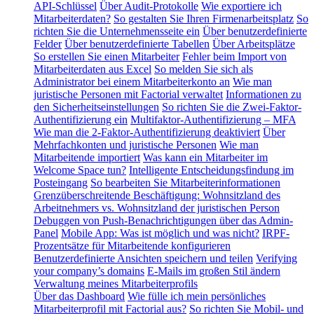
API-Schlüssel
Über Audit-Protokolle
Wie exportiere ich
Mitarbeiterdaten?
So gestalten Sie Ihren Firmenarbeitsplatz
So
richten Sie die Unternehmensseite ein
Über benutzerdefinierte
Felder
Über benutzerdefinierte Tabellen
Über Arbeitsplätze
So erstellen Sie einen Mitarbeiter
Fehler beim Import von
Mitarbeiterdaten aus Excel
So melden Sie sich als
Administrator bei einem Mitarbeiterkonto an
Wie man
juristische Personen mit Factorial verwaltet
Informationen zu
den Sicherheitseinstellungen
So richten Sie die Zwei-Faktor-
Authentifizierung ein
Multifaktor-Authentifizierung – MFA
Wie man die 2-Faktor-Authentifizierung deaktiviert
Über
Mehrfachkonten und juristische Personen
Wie man
Mitarbeitende importiert
Was kann ein Mitarbeiter im
Welcome Space tun?
Intelligente Entscheidungsfindung im
Posteingang
So bearbeiten Sie Mitarbeiterinformationen
Grenzüberschreitende Beschäftigung: Wohnsitzland des
Arbeitnehmers vs. Wohnsitzland der juristischen Person
Debuggen von Push-Benachrichtigungen über das Admin-
Panel
Mobile App: Was ist möglich und was nicht?
IRPF-
Prozentsätze für Mitarbeitende konfigurieren
Benutzerdefinierte Ansichten speichern und teilen
Verifying
your company’s domains
E-Mails im großen Stil ändern
Verwaltung meines Mitarbeiterprofils
Über das Dashboard
Wie fülle ich mein persönliches
Mitarbeiterprofil mit Factorial aus?
So richten Sie Mobil- und