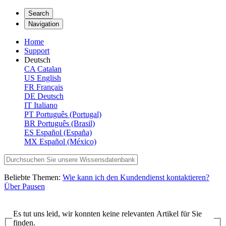
Search
Navigation
Home
Support
Deutsch
CA
Catalan
US
English
FR
Français
DE
Deutsch
IT
Italiano
PT
Português (Portugal)
BR
Português (Brasil)
ES
Español (España)
MX
Español (México)
Beliebte Themen:
Wie kann ich den Kundendienst kontaktieren?
Über Pausen
Es tut uns leid, wir konnten keine relevanten Artikel für Sie
finden.