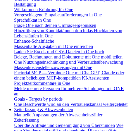
Bestätigung
Willkommen Erfahrung für One
Vorgeschlagene Eingabeaufforderungen in One
Sprachdiktat in One
Frage One nach deinen Umfrageergebnissen
Hinzufügen von Kandidat/innen durch das Hochladen von
Lebensläufen in One
Enhance-Schaltfläche
Massenhafte Ausgaben mit One einreichen
Laden Sie Excel- und CSV-Dateien in One hoch
Belege, Rechnungen und Dokumente mit One mobil teilen
One Nutzungseinschränkung und Verbrauchsüberwachung
Massenkostenstellenzuweisungen mit One
Factorial MCP — Verbinde One mit ChatGPT, Claude oder
einem beliebigen MCP-kompatiblen KI-Assistenten
Projektzeitkommentare in One
Melde mehrere Personen für mehrere Schulungen mit ONE
an
Goals - Targets by periods
One Beschwerde wird an den Vertrauenskanaal weitergeleitet
Zeiterfassung & Abwesenheiten
Manuelle Anpassungen der Abwesenheitszähler
Zeiterfassung
Über die Anfrage und Genehmigung von Überstunden
Wie
man Stundenzettel prüft und genehmigt
Über geschätzte