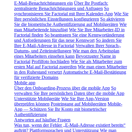
E-Mail-Benachrichtigungen ein
Über Ihr Postfach:
zentralisierte Benachrichtigungen und Anfragen
So
synchronisieren Sie Factorial mit Ihrer Kalender-App
Wie Sie
Ihre persönlichen Einstellungen konfigurieren
So aktivieren
Sie die biometrische Authentifizierung auf Mobilgeräten
Wie
man Mitarbeitende hinzufügt
Wie Sie Ihre Mitarbeiter-ID in
Factorial finden
So beantragen Sie eine Kennwortänderung
und Anforderungen für das neue Kennwort
So ändern Sie
Ihre E-Mail-Adresse in Factorial
Verwalten Ihrer Sprach-,
Datums- und Zeiteinstellungen
Wie man den Arbeitsplan
eines Mitarbeiters einsehen kann
Bevorzugter Name in
Factorial
Profilfoto hochladen
Wie Sie als Mitarbeiter zum
ersten Mal auf Factorial zugreifen
Wie man einen Mitarbeiter
in den Ruhestand versetzt
Automatische E-Mail-Bestätigung
für verifizierte Domains
Mobile app
Über den Onboarding-Prozess über die mobile App
So
verwalten Sie Ihre persönlichen Daten über die mobile App
Unterstützte Mobilgeräte
Wie Sie Ihre App-Version
überprüfen können
Posteingang auf Mobilgeräten
Mobile-
App — Schützen Sie Ihr Konto mit biometrischer
Authentifizierung
Antworten auf häufige Fragen
Was tun, wenn der Fehler „E-Mail-Adresse existiert bereits“
auftritt?
Plattformsprachen und Unterstützung
Wie man