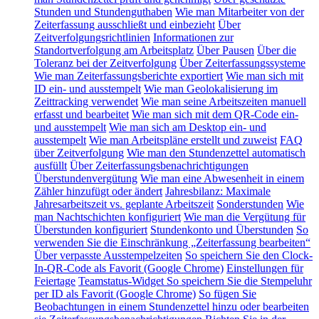
Stunden und Stundenguthaben
Wie man Mitarbeiter von der
Zeiterfassung ausschließt und einbezieht
Über
Zeitverfolgungsrichtlinien
Informationen zur
Standortverfolgung am Arbeitsplatz
Über Pausen
Über die
Toleranz bei der Zeitverfolgung
Über Zeiterfassungssysteme
Wie man Zeiterfassungsberichte exportiert
Wie man sich mit
ID ein- und ausstempelt
Wie man Geolokalisierung im
Zeittracking verwendet
Wie man seine Arbeitszeiten manuell
erfasst und bearbeitet
Wie man sich mit dem QR-Code ein-
und ausstempelt
Wie man sich am Desktop ein- und
ausstempelt
Wie man Arbeitspläne erstellt und zuweist
FAQ
über Zeitverfolgung
Wie man den Stundenzettel automatisch
ausfüllt
Über Zeiterfassungsbenachrichtigungen
Überstundenvergütung
Wie man eine Abwesenheit in einem
Zähler hinzufügt oder ändert
Jahresbilanz: Maximale
Jahresarbeitszeit vs. geplante Arbeitszeit
Sonderstunden
Wie
man Nachtschichten konfiguriert
Wie man die Vergütung für
Überstunden konfiguriert
Stundenkonto und Überstunden
So
verwenden Sie die Einschränkung „Zeiterfassung bearbeiten“
Über verpasste Ausstempelzeiten
So speichern Sie den Clock-
In-QR-Code als Favorit (Google Chrome)
Einstellungen für
Feiertage
Teamstatus-Widget
So speichern Sie die Stempeluhr
per ID als Favorit (Google Chrome)
So fügen Sie
Beobachtungen in einem Stundenzettel hinzu oder bearbeiten