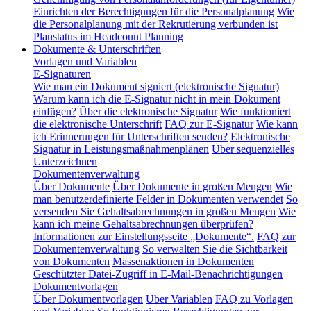
Einrichten der Berechtigungen für die Personalplanung
Wie
die Personalplanung mit der Rekrutierung verbunden ist
Planstatus im Headcount Planning
Dokumente & Unterschriften
Vorlagen und Variablen
E-Signaturen
Wie man ein Dokument signiert (elektronische Signatur)
Warum kann ich die E-Signatur nicht in mein Dokument
einfügen?
Über die elektronische Signatur
Wie funktioniert
die elektronische Unterschrift
FAQ zur E-Signatur
Wie kann
ich Erinnerungen für Unterschriften senden?
Elektronische
Signatur in Leistungsmaßnahmenplänen
Über sequenzielles
Unterzeichnen
Dokumentenverwaltung
Über Dokumente
Über Dokumente in großen Mengen
Wie
man benutzerdefinierte Felder in Dokumenten verwendet
So
versenden Sie Gehaltsabrechnungen in großen Mengen
Wie
kann ich meine Gehaltsabrechnungen überprüfen?
Informationen zur Einstellungsseite „Dokumente“.
FAQ zur
Dokumentenverwaltung
So verwalten Sie die Sichtbarkeit
von Dokumenten
Massenaktionen in Dokumenten
Geschützter Datei-Zugriff in E-Mail-Benachrichtigungen
Dokumentvorlagen
Über Dokumentvorlagen
Über Variablen
FAQ zu Vorlagen