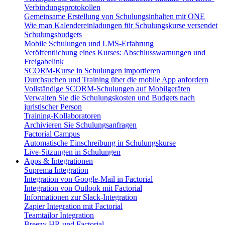
Verbindungsprotokollen
Gemeinsame Erstellung von Schulungsinhalten mit ONE
Wie man Kalendereinladungen für Schulungskurse versendet
Schulungsbudgets
Mobile Schulungen und LMS-Erfahrung
Veröffentlichung eines Kurses: Abschlusswarnungen und
Freigabelink
SCORM-Kurse in Schulungen importieren
Durchsuchen und Training über die mobile App anfordern
Vollständige SCORM-Schulungen auf Mobilgeräten
Verwalten Sie die Schulungskosten und Budgets nach
juristischer Person
Training-Kollaboratoren
Archivieren Sie Schulungsanfragen
Factorial Campus
Automatische Einschreibung in Schulungskurse
Live-Sitzungen in Schulungen
Apps & Integrationen
Suprema Integration
Integration von Google-Mail in Factorial
Integration von Outlook mit Factorial
Informationen zur Slack-Integration
Zapier Integration mit Factorial
Teamtailor Integration
Breezy HR und Factorial