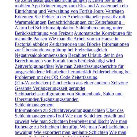
sie
Zeiterfassungsbenachrichtigungen
Richten Sie in der
mobilen App Erinnerungen zum Ein- und Ausstempeln ein
Einrichtung und Verwaltung von Forfait-Jours-Verträgen
Erkennen Sie Fehler in der Arbeitszeittabelle proaktiv mit
Warnmeldungen
Benachrichtigungen zur Zeiterfassung –
Alarm bei Schichtmanipulation
Saldenberechnung unter
Berücksichtigung von Freizeit
Automatische Korrekturen für
manuelle Pausen
Wie man die Arbeit von zu Hause in
Factorial abbildet
Zeitkategorien und Blöcke
Informationen
zur Überstundenvergütung bei Freizeitausgleich
Negativsaldokompensation
Bezahlter Urlaub, der in den
Berechnungen von Forfait Jours berücksichtigt wird
Zeitverfolgungsfilter
Wie man Zeiterfassungsberichte für
ausgeschiedene Mitarbeiter herunterlädt
Fehlerbehebung bei
Problemen mit der QR-Code Zeiterfassung
(Ein-/Auschecken)
Einchecken aus einer anderen Zeitzone
Gesamte Verlängerungszeit gerundet
Sichtbarkeitskonfiguration von Stundenbank, Saldo und
Überstunden/Ergänzungsstunden
Schichtmanagement
Informationen zu Schichtverwaltungsansichten
Über das
Schichtmanagement-Tool
Wie man Schichten erstellt und
zuweist
Wie man Schichten bearbeitet und löscht
Wie man
Ruhetage zu Schichten hinzufügt
Wie man Nachtschichten
bewältigt
Wie exportiert man geplante Schichten
Wie man