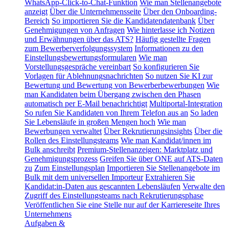
WhatsApp-Click-to-Chat-Funktion
Wie man Stellenangebote
anzeigt
Über die Unternehmensseite
Über den Onboarding-
Bereich
So importieren Sie die Kandidatendatenbank
Über
Genehmigungen von Anfragen
Wie hinterlasse ich Notizen
und Erwähnungen über das ATS?
Häufig gestellte Fragen
zum Bewerberverfolgungssystem
Informationen zu den
Einstellungsbewertungsformularen
Wie man
Vorstellungsgespräche vereinbart
So konfigurieren Sie
Vorlagen für Ablehnungsnachrichten
So nutzen Sie KI zur
Bewertung und Bewertung von Bewerberbewerbungen
Wie
man Kandidaten beim Übergang zwischen den Phasen
automatisch per E-Mail benachrichtigt
Multiportal-Integration
So rufen Sie Kandidaten von Ihrem Telefon aus an
So laden
Sie Lebensläufe in großen Mengen hoch
Wie man
Bewerbungen verwaltet
Über Rekrutierungsinsights
Über die
Rollen des Einstellungsteams
Wie man Kandidat/innen im
Bulk anschreibt
Premium-Stellenanzeigen: Marktplatz und
Genehmigungsprozess
Greifen Sie über ONE auf ATS-Daten
zu
Zum Einstellungsplan
Importieren Sie Stellenangebote im
Bulk mit dem universellen Importeur
Extrahieren Sie
Kandidat:in-Daten aus gescannten Lebensläufen
Verwalte den
Zugriff des Einstellungsteams nach Rekrutierungsphase
Veröffentlichen Sie eine Stelle nur auf der Karriereseite Ihres
Unternehmens
Aufgaben &