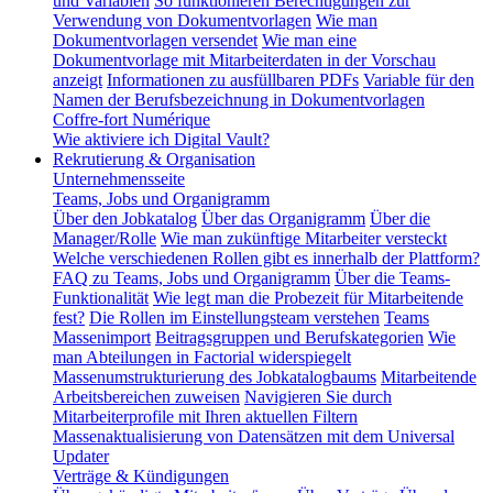
und Variablen
So funktionieren Berechtigungen zur
Verwendung von Dokumentvorlagen
Wie man
Dokumentvorlagen versendet
Wie man eine
Dokumentvorlage mit Mitarbeiterdaten in der Vorschau
anzeigt
Informationen zu ausfüllbaren PDFs
Variable für den
Namen der Berufsbezeichnung in Dokumentvorlagen
Coffre-fort Numérique
Wie aktiviere ich Digital Vault?
Rekrutierung & Organisation
Unternehmensseite
Teams, Jobs und Organigramm
Über den Jobkatalog
Über das Organigramm
Über die
Manager/Rolle
Wie man zukünftige Mitarbeiter versteckt
Welche verschiedenen Rollen gibt es innerhalb der Plattform?
FAQ zu Teams, Jobs und Organigramm
Über die Teams-
Funktionalität
Wie legt man die Probezeit für Mitarbeitende
fest?
Die Rollen im Einstellungsteam verstehen
Teams
Massenimport
Beitragsgruppen und Berufskategorien
Wie
man Abteilungen in Factorial widerspiegelt
Massenumstrukturierung des Jobkatalogbaums
Mitarbeitende
Arbeitsbereichen zuweisen
Navigieren Sie durch
Mitarbeiterprofile mit Ihren aktuellen Filtern
Massenaktualisierung von Datensätzen mit dem Universal
Updater
Verträge & Kündigungen