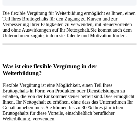
Die
flexible
Verg
ü
tung
f
ü
r
Weiterbildung
erm
ö
glicht
es
Ihnen
,
einen
Teil
Ihres
Bruttogehalts
f
ü
r
den
Zugang
zu
Kursen
und
zur
Verbesserung
Ihrer
F
ä
higkeiten
zu
verwenden
,
mit
Steuervorteilen
und
ohne
Auswirkungen
auf
Ihr
Nettogehalt
.
Sie
kommt
auch
dem
Unternehmen
zugute
,
indem
sie
Talente
und
Motivation
f
ö
rdert
.
Was
ist
eine
flexible
Verg
ü
tung
in
der
Weiterbildung
?
Flexible
Verg
ü
tung
ist
eine
M
ö
glichkeit
,
einen
Teil
Ihres
Bruttogehalts
in
Form
von
Produkten
oder
Dienstleistungen
zu
erhalten
,
die
von
der
Einkommensteuer
befreit
sind
.
Dies
erm
ö
glicht
Ihnen
,
Ihr
Nettogehalt
zu
erh
ö
hen
,
ohne
dass
das
Unternehmen
Ihr
Gehalt
anheben
muss
.
Sie
k
ö
nnen
bis
zu
30
%
Ihres
j
ä
hrlichen
Bruttogehalts
f
ü
r
diese
Vorteile
,
einschlie
ß
lich
beruflicher
Weiterbildung
,
verwenden
.