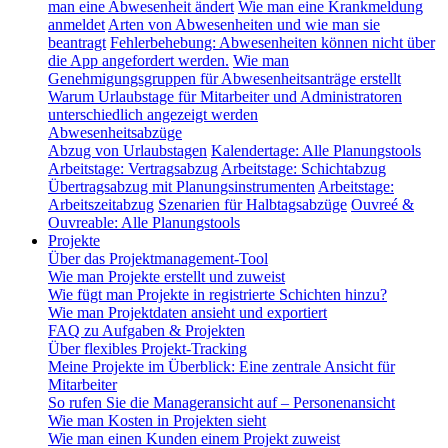
man eine Abwesenheit ändert
Wie man eine Krankmeldung
anmeldet
Arten von Abwesenheiten und wie man sie
beantragt
Fehlerbehebung: Abwesenheiten können nicht über
die App angefordert werden.
Wie man
Genehmigungsgruppen für Abwesenheitsanträge erstellt
Warum Urlaubstage für Mitarbeiter und Administratoren
unterschiedlich angezeigt werden
Abwesenheitsabzüge
Abzug von Urlaubstagen
Kalendertage: Alle Planungstools
Arbeitstage: Vertragsabzug
Arbeitstage: Schichtabzug
Übertragsabzug mit Planungsinstrumenten
Arbeitstage:
Arbeitszeitabzug
Szenarien für Halbtagsabzüge
Ouvreé &
Ouvreable: Alle Planungstools
Projekte
Über das Projektmanagement-Tool
Wie man Projekte erstellt und zuweist
Wie fügt man Projekte in registrierte Schichten hinzu?
Wie man Projektdaten ansieht und exportiert
FAQ zu Aufgaben & Projekten
Über flexibles Projekt-Tracking
Meine Projekte im Überblick: Eine zentrale Ansicht für
Mitarbeiter
So rufen Sie die Manageransicht auf – Personenansicht
Wie man Kosten in Projekten sieht
Wie man einen Kunden einem Projekt zuweist