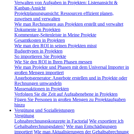
Verwalten von Aufgaben in Projekten: Listenansicht &
Kanban-Ansicht
Projektplanungsansicht: Ressourcen effizient planen,
zuweisen und verwalten
Wie man Rechnungen aus Projekten erstellt und verwaltet
Dokumente in Projekten
Kommentare-Seitenleiste in Meine Projekte
Gesamtkosten in Projekten
Wie man den ROI in seinen Projekten misst
Budgettypen in Projekten
So importieren Sie Projekte
Wie Sie den ROI in Ihren Phasen messen
Wie man Projekte und Phasen mit dem Universal Importer in
großen Mengen importiert
Angebotsgenerator: Angebote erstellen und in Projekte oder
Rechnungen umwandeln
Massenaktionen in Projekten
Verfolgen Sie die Zeit auf Aufgabenebene in Projekten
Fügen Sie Personen in großen Mengen zu Projektaufgaben
hinzu
Vergütung und Sozialleistungen
Vergütung
Lohnabrechnungskonzepte in Factorial
Wie exportiere ich
Gehaltsabrechnungsdaten?
Wie man Entschädigungen
importiert
Wie man Aktualisierungen der Gehaltsabrechnung