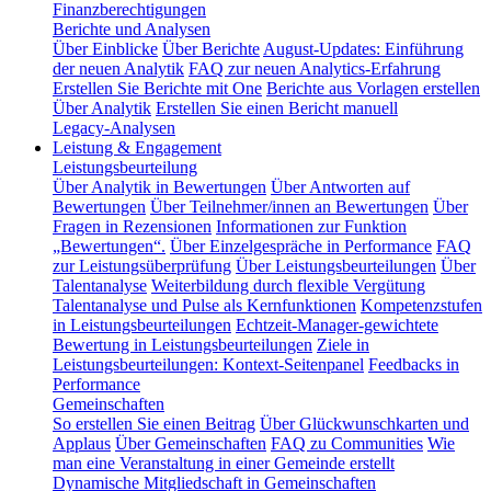
Finanzberechtigungen
Berichte und Analysen
Über Einblicke
Über Berichte
August-Updates: Einführung
der neuen Analytik
FAQ zur neuen Analytics-Erfahrung
Erstellen Sie Berichte mit One
Berichte aus Vorlagen erstellen
Über Analytik
Erstellen Sie einen Bericht manuell
Legacy-Analysen
Leistung & Engagement
Leistungsbeurteilung
Über Analytik in Bewertungen
Über Antworten auf
Bewertungen
Über Teilnehmer/innen an Bewertungen
Über
Fragen in Rezensionen
Informationen zur Funktion
„Bewertungen“.
Über Einzelgespräche in Performance
FAQ
zur Leistungsüberprüfung
Über Leistungsbeurteilungen
Über
Talentanalyse
Weiterbildung durch flexible Vergütung
Talentanalyse und Pulse als Kernfunktionen
Kompetenzstufen
in Leistungsbeurteilungen
Echtzeit-Manager-gewichtete
Bewertung in Leistungsbeurteilungen
Ziele in
Leistungsbeurteilungen: Kontext-Seitenpanel
Feedbacks in
Performance
Gemeinschaften
So erstellen Sie einen Beitrag
Über Glückwunschkarten und
Applaus
Über Gemeinschaften
FAQ zu Communities
Wie
man eine Veranstaltung in einer Gemeinde erstellt
Dynamische Mitgliedschaft in Gemeinschaften