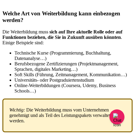
Welche
Art
von
Weiterbildung
kann
einbezogen
werden
?
Die
Weiterbildung
muss
sich
auf
Ihre
aktuelle
Rolle
oder
auf
Funktionen
beziehen
,
die
Sie
in
Zukunft
aus
ü
ben
k
ö
nnten
.
Einige
Beispiele
sind
:
Technische
Kurse
(
Programmierung
,
Buchhaltung
,
Datenanalyse
…
)
Berufsbezogene
Zertifizierungen
(
Projektmanagement
,
Sprachen
,
digitales
Marketing
…
)
Soft
Skills
(
F
ü
hrung
,
Zeitmanagement
,
Kommunikation
…
)
Universit
ä
ts
-
oder
Postgraduiertenstudium
Online
-
Weiterbildungen
(
Coursera
,
Udemy
,
Business
Schools
…
)
Wichtig
:
Die
Weiterbildung
muss
vom
Unternehmen
genehmigt
und
als
Teil
des
Leistungspakets
verwaltet
werden
.