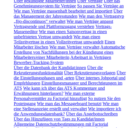
Über gekündigte Mitarbeiter/innen
Über Verträge
Über das
Genehmigungssystem für Verträge
So passen Sie Verträge an
Wie man Verträge massenhaft bearbeitet und importiert
Über
das Management der Jahresstunden
Wie man den Vertragstyp
„fijo-discontinuos“ verwaltet
Wie man Verträge anpasst
Vertragsende und Plattformzugang verstehen
Vertrags-
Masseneditor
Wie man einen Saisonvertrag in einen
unbefristeten Vertrag umwandelt
Wie man einen
Teilzeitvertrag in einen Vollzeitvertrag umwandelt
Einen
Mitarbeiter löschen
Wie man Verträge verwaltet
Automatische
Erstellung von Nachfüllungen bei der Kündigung eines
Mitarbeiters/einer Mitarbeiterin
Arbeitsart in Verträgen
Bewerber-Tracking-System
Über die Datenbank der Kandidat:innen
Über die
Rekrutierungsfunktionalität
Über Rekrutierungsvorlagen
Über
die Einstellungsphasen und -arten
Über internes Jobportal und
Empfehlungen
Einstellungsmanager und Berechtigungen im
ATS
Wie kann ich über das ATS Kommentare und
Erwähnungen hinterlassen?
Wie man externe
Personalvermittler zu Factorial hinzufügt
So nutzen Sie den
Posteingang
Wie man das Messageboard benutzt
Wie man
eine Stellenanzeige erstellt und verwaltet
Wie importiere ich
die Anwendungsdatenbank?
Über das Angebotsschreiben
Über das Hinzufügen von Tags zu Kandidat/innen
Allgemeine Datenschutzbestimmungen mit Factorial