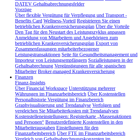
DATEV Gehaltsabrechnungsfelder
Vorzüge
Über flexible Vergütung für Verpflegung und Transport -
Benefits Card
Wellness-Vorteil
Registrieren Sie einen
betrieblichen Krankenversicherungsplan
Über die Vorteile
Den Tag für den Neustart des Leistungszyklus anpassen
Anmeldung von Mitarbeitern und Angehörigen zum
betrieblichen Krankenversicherungsplan
Export von
Zusammenfassungen mitarbeiterbezogener
Leistungstransaktionen
Seite für Gesundheitsmanagement und
Importeur von Leistungsempfängern
Sozialleistungen in der
Gehaltsabrechnung
Vergünstigungen für alle spanischen
Mitarbeiter
Broker-managed Krankenversicherung
Finanzen
Finanz-Insights
Über Financial Workspace
Unterstützung mehrerer
Währungen im Finanzarbeitsbereich
Über Kostenstellen
Personalhistorie
Vergütung im Finanzbereich
Graphvisualisierung und Trendanalyse
Verfolgen und
vergleichen Sie Mitarbeiterkosten mit Trendanalysen
Kostenstelleneinstellungen: Registerkarte „Massenaktionen
und Personen“
Benutzerdefinierte Kostenstellen in den
Mitarbeiterausgaben
Einstellungen für den
Finanzarbeitsbereich
Über FTE im Finanzarbeitsbereich
Vergleich von Gehaltsabrechnungskonzepten im