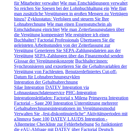
für Mitarbeiter verwaltet
Wie man Entschädigungen verwaltet
So reichen Sie Spesen bei der Lohnbuchhaltung ein
Wie fügt
man zusätzliche Vergütungen in großen Mengen zu Verträgen
hinzu?
Zyklusstatus: Verfolgen und steuern Sie Ihre
Lohnabrechnung
Wie man einen Essensgutschein als
Entschädigung einrichtet
Wie man Zeiterfassungsdaten über
die Vergütung kompensiert
Wie registriere ich einen
Buchhalter?
Factorial Professionals
Übertragen Sie die
geleisteten Arbeitsstunden von der Zeiterfassung zur
Vergütung
Generieren Sie SEPA-Zahlungsdateien aus der
Vergütung
SEPA-Zahlungen über das Finanzmodul senden
Glossar der Vergütungskonzepte
Buchhalter:innen:
Synchronisieren und exportieren Sie die Gehaltsvariablen der
Vergütung von Fachleuten.
Benutzerdefiniertes Cut-off-
Datum für Lohnabrechnungszyklen
Integration der Gehaltsabrechnung
Silae Integration
DATEV Integration via
Lohnaustauschdatenservice
PHC-Integration
Integrationsleitfaden: Factorial x Milena
Primavera Integration
Factorial – Sage 200 Integration
Unterstützung mehrerer
Gehaltsabrechnungsintegrationen im Vergütungsmodul
Verwalten Sie „fest-diskontinuierliche“ Aktivitätsperioden mit
a3innuva
Sage 100
DATEV LAUDS Integration -
Allgemeine Checkliste zur Fehlerbehebung
So funktioniert
die eAU-Abfrage mit DATEV über Factorial
Deutsch