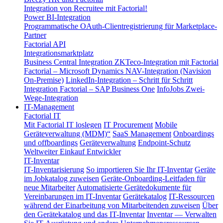
Integration von Recruitee mit Factorial!
Power BI-Integration
Programmatische OAuth-Clientregistrierung für Marketplace-
Partner
Factorial API
Integrationsmarktplatz
Business Central Integration
ZKTeco-Integration mit Factorial
Factorial – Microsoft Dynamics NAV-Integration (Navision
On-Premise)
LinkedIn-Integration – Schritt für Schritt
Integration Factorial – SAP Business One
InfoJobs Zwei-
Wege-Integration
IT-Management
Factorial IT
Mit Factorial IT loslegen
IT Procurement
Mobile
Geräteverwaltung (MDM)“
SaaS Management
Onboardings
und offboardings
Geräteverwaltung
Endpoint-Schutz
Weltweiter Einkauf
Entwickler
IT-Inventar
IT-Inventarisierung
So importieren Sie Ihr IT-Inventar
Geräte
im Jobkatalog zuweisen
Geräte-Onboarding-Leitfaden für
neue Mitarbeiter
Automatisierte Gerätedokumente für
Vereinbarungen im IT-Inventar
Gerätekatalog
IT-Ressourcen
während der Einarbeitung von Mitarbeitenden zuweisen
Über
den Gerätekatalog und das IT-Inventar
Inventar — Verwalten