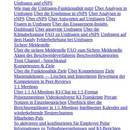
Umfragen und eNPS
Wie man die Umfragen-Funktionalität nutzt
Über Analysen in
Umfragen
Über die Ergebnisse in eNPS
Über Analysen in
eNPS
Über eNPS
Über Antworten auf Umfragen
Über
Fragen in Umfragen
Über das Engagement-Insight-
Dashboard
Über anonyme Umfragen
Über die
Klimabefragung
FAQ zu Umfragen und eNPS
Umfragen auf
dem Handy
Fehlerbehebung bei Umfragen
Sichere Meldestelle
Über die sichere Meldestelle
FAQ zum Sichere Meldestelle
Akten des Beschwerdeverfahrens
Beschwerdekategorien
Trust Channel - Sprachkanal
Kompetenzen & Ziele
Über die Funktionalität Ziele
Über Kompetenzen
Ziele
Massenaktionen — Löschen und Importieren
Bewertung der
Kompetenzen in Peer-Reviews
1:1 Meetings
Über 1.1 AI-Meetings
KI-Chat im 1:1-Format
Präsenzmeetings
Videokonferenz
KI-Transkripte
Private
Notizen in Einzelgesprächen
Überblick über die
Berichtsempfänger in 1:1-Meetings
Intelligenter Kalender und
wiederkehrende Besprechungen
Mitarbeiter-Puls
So aktivieren und konfigurieren Sie Employee Pulse
Informationen zu Teilnahmeergebnissen und KI-Berichten