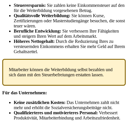
Steuerersparnis
:
Sie
zahlen
keine
Einkommensteuer
auf
den
f
ü
r
die
Weiterbildung
vorgesehenen
Betrag
.
Qualit
ä
tsvolle
Weiterbildung
:
Sie
k
ö
nnen
Kurse
,
Zertifizierungen
oder
Masterstudieng
ä
nge
besuchen
,
die
sonst
teuer
w
ä
ren
.
Berufliche
Entwicklung
:
Sie
verbessern
Ihre
F
ä
higkeiten
und
steigern
Ihren
Wert
auf
dem
Arbeitsmarkt
.
H
ö
heres
Nettogehalt
:
Durch
die
Reduzierung
Ihres
zu
versteuernden
Einkommens
erhalten
Sie
mehr
Geld
auf
Ihrem
Gehaltszettel
.
Mitarbeiter
k
ö
nnen
die
Weiterbildung
selbst
bezahlen
und
sich
dann
mit
den
Steuerbefreiungen
erstatten
lassen
.
F
ü
r
das
Unternehmen
:
Keine
zus
ä
tzlichen
Kosten
:
Das
Unternehmen
zahlt
nicht
mehr
und
erh
ö
ht
die
Sozialversicherungsbeitr
ä
ge
nicht
.
Qualifizierteres
und
motivierteres
Personal
:
Verbessert
Produktivit
ä
t
,
Mitarbeiterbindung
und
Arbeitszufriedenheit
.