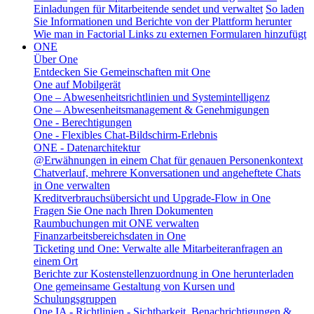
Einladungen für Mitarbeitende sendet und verwaltet
So laden
Sie Informationen und Berichte von der Plattform herunter
Wie man in Factorial Links zu externen Formularen hinzufügt
ONE
Über One
Entdecken Sie Gemeinschaften mit One
One auf Mobilgerät
One – Abwesenheitsrichtlinien und Systemintelligenz
One – Abwesenheitsmanagement & Genehmigungen
One - Berechtigungen
One - Flexibles Chat-Bildschirm-Erlebnis
ONE - Datenarchitektur
@Erwähnungen in einem Chat für genauen Personenkontext
Chatverlauf, mehrere Konversationen und angeheftete Chats
in One verwalten
Kreditverbrauchsübersicht und Upgrade-Flow in One
Fragen Sie One nach Ihren Dokumenten
Raumbuchungen mit ONE verwalten
Finanzarbeitsbereichsdaten in One
Ticketing und One: Verwalte alle Mitarbeiteranfragen an
einem Ort
Berichte zur Kostenstellenzuordnung in One herunterladen
One gemeinsame Gestaltung von Kursen und
Schulungsgruppen
One IA - Richtlinien - Sichtbarkeit, Benachrichtigungen &