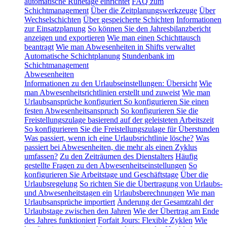
automatische Ruhetage einrichtet
FAQ zum
Schichtmanagement
Über die Zeitplanungswerkzeuge
Über
Wechselschichten
Über gespeicherte Schichten
Informationen
zur Einsatzplanung
So können Sie den Jahresbilanzbericht
anzeigen und exportieren
Wie man einen Schichttausch
beantragt
Wie man Abwesenheiten in Shifts verwaltet
Automatische Schichtplanung
Stundenbank im
Schichtmanagement
Abwesenheiten
Informationen zu den Urlaubseinstellungen: Übersicht
Wie
man Abwesenheitsrichtlinien erstellt und zuweist
Wie man
Urlaubsansprüche konfiguriert
So konfigurieren Sie einen
festen Abwesenheitsanspruch
So konfigurieren Sie die
Freistellungszulage basierend auf der geleisteten Arbeitszeit
So konfigurieren Sie die Freistellungszulage für Überstunden
Was passiert, wenn ich eine Urlaubsrichtlinie lösche?
Was
passiert bei Abwesenheiten, die mehr als einen Zyklus
umfassen?
Zu den Zeiträumen des Dienstalters
Häufig
gestellte Fragen zu den Abwesenheitseinstellungen
So
konfigurieren Sie Arbeitstage und Geschäftstage
Über die
Urlaubsregelung
So richten Sie die Übertragung von Urlaubs-
und Abwesenheitstagen ein
Urlaubsberechnungen
Wie man
Urlaubsansprüche importiert
Änderung der Gesamtzahl der
Urlaubstage zwischen den Jahren
Wie der Übertrag am Ende
des Jahres funktioniert
Forfait Jours: Flexible Zyklen
Wie