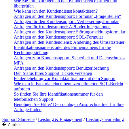
Wie Sie Ihre Anfragen an den Kundenservice öffnen und
überprüfen
Wie kann ich den Kundendienst kontaktieren?
Anfragen an den Kundensupport: Formular „Frage stellen“
Anfragen für den Kundensupport: Verbesserungsformular
Anfragen für Kundensupport: API oder Integrationen
Anfragen an den Kundensupport: Störungsmeldungsformular
Anfragen an den Kundensupport: SQL-Formular
Anfragen an den Kundendienst: Änderung des Umsatzsteuer-
Identifikationsnamens oder des Firmennamens für die
Rechnungsstellung
Anfragen zum Kundensupport: Sicherheit und Datenschutz –
MFA
Anfragen an den Kundensupport: Benutzerlöschung
Den Status Ihres Support-Tickets verstehen
Fehlerbehebung vor Kontaktaufnahme mit dem Support
Wie man in Factorial einen benutzerdefinierten SQL-Bericht
anfordert
So finden Sie Ihre Identifikationsnummer für den
telefonischen Support
Benötigen Sie Hilfe? Den richtigen Ansprechpartner für Ihre
Anfrage finden
Support-Startseite
/
Leistung & Engagement
/
Leistungsbeurteilung
Zurück