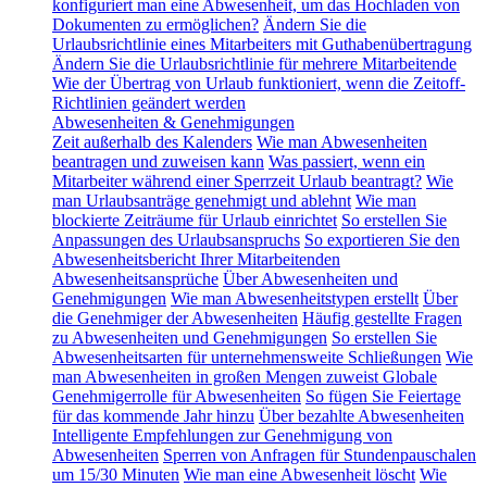
konfiguriert man eine Abwesenheit, um das Hochladen von
Dokumenten zu ermöglichen?
Ändern Sie die
Urlaubsrichtlinie eines Mitarbeiters mit Guthabenübertragung
Ändern Sie die Urlaubsrichtlinie für mehrere Mitarbeitende
Wie der Übertrag von Urlaub funktioniert, wenn die Zeitoff-
Richtlinien geändert werden
Abwesenheiten & Genehmigungen
Zeit außerhalb des Kalenders
Wie man Abwesenheiten
beantragen und zuweisen kann
Was passiert, wenn ein
Mitarbeiter während einer Sperrzeit Urlaub beantragt?
Wie
man Urlaubsanträge genehmigt und ablehnt
Wie man
blockierte Zeiträume für Urlaub einrichtet
So erstellen Sie
Anpassungen des Urlaubsanspruchs
So exportieren Sie den
Abwesenheitsbericht Ihrer Mitarbeitenden
Abwesenheitsansprüche
Über Abwesenheiten und
Genehmigungen
Wie man Abwesenheitstypen erstellt
Über
die Genehmiger der Abwesenheiten
Häufig gestellte Fragen
zu Abwesenheiten und Genehmigungen
So erstellen Sie
Abwesenheitsarten für unternehmensweite Schließungen
Wie
man Abwesenheiten in großen Mengen zuweist
Globale
Genehmigerrolle für Abwesenheiten
So fügen Sie Feiertage
für das kommende Jahr hinzu
Über bezahlte Abwesenheiten
Intelligente Empfehlungen zur Genehmigung von
Abwesenheiten
Sperren von Anfragen für Stundenpauschalen
um 15/30 Minuten
Wie man eine Abwesenheit löscht
Wie