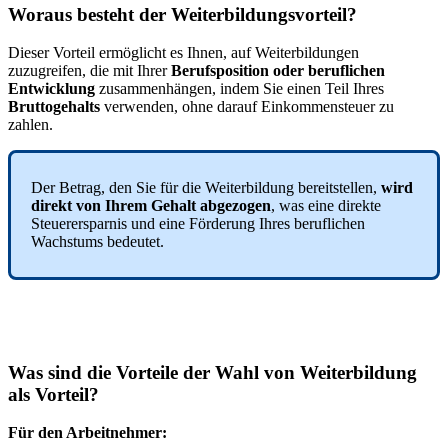
Woraus
besteht
der
Weiterbildungsvorteil
?
Dieser
Vorteil
erm
ö
glicht
es
Ihnen
,
auf
Weiterbildungen
zuzugreifen
,
die
mit
Ihrer
Berufsposition
oder
beruflichen
Entwicklung
zusammenh
ä
ngen
,
indem
Sie
einen
Teil
Ihres
Bruttogehalts
verwenden
,
ohne
darauf
Einkommensteuer
zu
zahlen
.
Der
Betrag
,
den
Sie
f
ü
r
die
Weiterbildung
bereitstellen
,
wird
direkt
von
Ihrem
Gehalt
abgezogen
,
was
eine
direkte
Steuerersparnis
und
eine
F
ö
rderung
Ihres
beruflichen
Wachstums
bedeutet
.
Was
sind
die
Vorteile
der
Wahl
von
Weiterbildung
als
Vorteil
?
F
ü
r
den
Arbeitnehmer
: