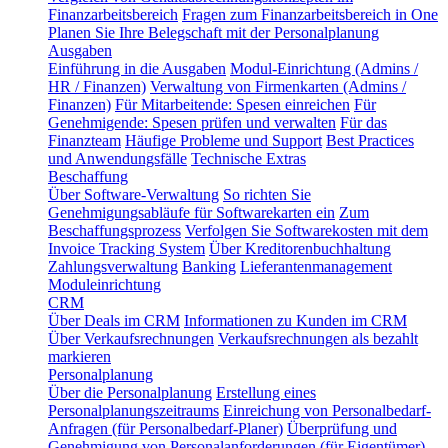
Finanzarbeitsbereich
Fragen zum Finanzarbeitsbereich in One
Planen Sie Ihre Belegschaft mit der Personalplanung
Ausgaben
Einführung in die Ausgaben
Modul-Einrichtung (Admins /
HR / Finanzen)
Verwaltung von Firmenkarten (Admins /
Finanzen)
Für Mitarbeitende: Spesen einreichen
Für
Genehmigende: Spesen prüfen und verwalten
Für das
Finanzteam
Häufige Probleme und Support
Best Practices
und Anwendungsfälle
Technische Extras
Beschaffung
Über Software-Verwaltung
So richten Sie
Genehmigungsabläufe für Softwarekarten ein
Zum
Beschaffungsprozess
Verfolgen Sie Softwarekosten mit dem
Invoice Tracking System
Über Kreditorenbuchhaltung
Zahlungsverwaltung
Banking
Lieferantenmanagement
Moduleinrichtung
CRM
Über Deals im CRM
Informationen zu Kunden im CRM
Über Verkaufsrechnungen
Verkaufsrechnungen als bezahlt
markieren
Personalplanung
Über die Personalplanung
Erstellung eines
Personalplanungszeitraums
Einreichung von Personalbedarf-
Anfragen (für Personalbedarf-Planer)
Überprüfung und
Genehmigung von Personalanforderungen (für Eigentümer)