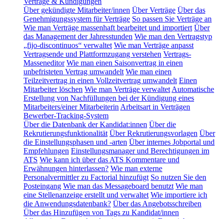
Verträge & Kündigungen
Über gekündigte Mitarbeiter/innen
Über Verträge
Über das
Genehmigungssystem für Verträge
So passen Sie Verträge an
Wie man Verträge massenhaft bearbeitet und importiert
Über
das Management der Jahresstunden
Wie man den Vertragstyp
„fijo-discontinuos“ verwaltet
Wie man Verträge anpasst
Vertragsende und Plattformzugang verstehen
Vertrags-
Masseneditor
Wie man einen Saisonvertrag in einen
unbefristeten Vertrag umwandelt
Wie man einen
Teilzeitvertrag in einen Vollzeitvertrag umwandelt
Einen
Mitarbeiter löschen
Wie man Verträge verwaltet
Automatische
Erstellung von Nachfüllungen bei der Kündigung eines
Mitarbeiters/einer Mitarbeiterin
Arbeitsart in Verträgen
Bewerber-Tracking-System
Über die Datenbank der Kandidat:innen
Über die
Rekrutierungsfunktionalität
Über Rekrutierungsvorlagen
Über
die Einstellungsphasen und -arten
Über internes Jobportal und
Empfehlungen
Einstellungsmanager und Berechtigungen im
ATS
Wie kann ich über das ATS Kommentare und
Erwähnungen hinterlassen?
Wie man externe
Personalvermittler zu Factorial hinzufügt
So nutzen Sie den
Posteingang
Wie man das Messageboard benutzt
Wie man
eine Stellenanzeige erstellt und verwaltet
Wie importiere ich
die Anwendungsdatenbank?
Über das Angebotsschreiben
Über das Hinzufügen von Tags zu Kandidat/innen