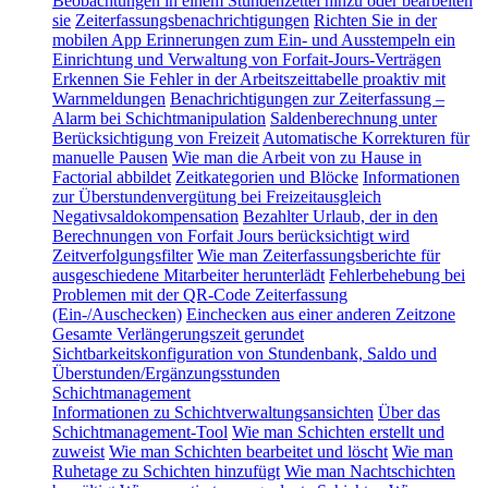
Beobachtungen in einem Stundenzettel hinzu oder bearbeiten
sie
Zeiterfassungsbenachrichtigungen
Richten Sie in der
mobilen App Erinnerungen zum Ein- und Ausstempeln ein
Einrichtung und Verwaltung von Forfait-Jours-Verträgen
Erkennen Sie Fehler in der Arbeitszeittabelle proaktiv mit
Warnmeldungen
Benachrichtigungen zur Zeiterfassung –
Alarm bei Schichtmanipulation
Saldenberechnung unter
Berücksichtigung von Freizeit
Automatische Korrekturen für
manuelle Pausen
Wie man die Arbeit von zu Hause in
Factorial abbildet
Zeitkategorien und Blöcke
Informationen
zur Überstundenvergütung bei Freizeitausgleich
Negativsaldokompensation
Bezahlter Urlaub, der in den
Berechnungen von Forfait Jours berücksichtigt wird
Zeitverfolgungsfilter
Wie man Zeiterfassungsberichte für
ausgeschiedene Mitarbeiter herunterlädt
Fehlerbehebung bei
Problemen mit der QR-Code Zeiterfassung
(Ein-/Auschecken)
Einchecken aus einer anderen Zeitzone
Gesamte Verlängerungszeit gerundet
Sichtbarkeitskonfiguration von Stundenbank, Saldo und
Überstunden/Ergänzungsstunden
Schichtmanagement
Informationen zu Schichtverwaltungsansichten
Über das
Schichtmanagement-Tool
Wie man Schichten erstellt und
zuweist
Wie man Schichten bearbeitet und löscht
Wie man
Ruhetage zu Schichten hinzufügt
Wie man Nachtschichten