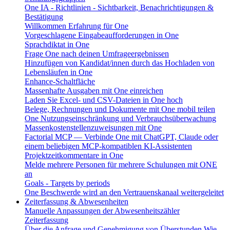
One IA - Richtlinien - Sichtbarkeit, Benachrichtigungen &
Bestätigung
Willkommen Erfahrung für One
Vorgeschlagene Eingabeaufforderungen in One
Sprachdiktat in One
Frage One nach deinen Umfrageergebnissen
Hinzufügen von Kandidat/innen durch das Hochladen von
Lebensläufen in One
Enhance-Schaltfläche
Massenhafte Ausgaben mit One einreichen
Laden Sie Excel- und CSV-Dateien in One hoch
Belege, Rechnungen und Dokumente mit One mobil teilen
One Nutzungseinschränkung und Verbrauchsüberwachung
Massenkostenstellenzuweisungen mit One
Factorial MCP — Verbinde One mit ChatGPT, Claude oder
einem beliebigen MCP-kompatiblen KI-Assistenten
Projektzeitkommentare in One
Melde mehrere Personen für mehrere Schulungen mit ONE
an
Goals - Targets by periods
One Beschwerde wird an den Vertrauenskanaal weitergeleitet
Zeiterfassung & Abwesenheiten
Manuelle Anpassungen der Abwesenheitszähler
Zeiterfassung
Über die Anfrage und Genehmigung von Überstunden
Wie