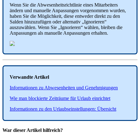
Wenn
Sie
die
Abwesenheitsrichtlinie
eines
Mitarbeiters
ä
ndern
und
manuelle
Anpassungen
vorgenommen
wurden
,
haben
Sie
die
M
ö
glichkeit
,
diese
entweder
direkt
zu
den
Salden
hinzuzuf
ü
gen
oder
alternativ
„
Ignorieren
“
auszuw
ä
hlen
.
Wenn
Sie
„
Ignorieren
“
w
ä
hlen
,
bleiben
die
Anpassungen
als
manuelle
Anpassungen
erhalten
.
Verwandte
Artikel
Informationen
zu
Abwesenheiten
und
Genehmigungen
Wie
man
blockierte
Zeitr
ä
ume
f
ü
r
Urlaub
einrichtet
Informationen
zu
den
Urlaubseinstellungen
:
Ü
bersicht
War dieser Artikel hilfreich?