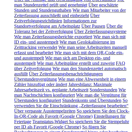
man Stundenzettel prüft und genehmigt
Über geschätzte
Stunden und Stundenguthaben
Wie man Mitarbeiter von der
Zeiterfassung ausschließt und einbezieht
Über
Zeitverfolgungsrichtlinien
Informationen zur
Standortverfolgung am Arbeitsplatz
Über Pausen
Über die
Toleranz bei der Zeitverfolgung
Über Zeiterfassungssysteme
Wie man Zeiterfassungsberichte exportiert
Wie man sich mit
ID ein- und ausstempelt
Wie man Geolokalisierung im
Zeittracking verwendet
Wie man seine Arbeitszeiten manuell
erfasst und bearbeitet
Wie man sich mit dem QR-Code ein-
und ausstempelt
Wie man sich am Desktop ein- und
ausstempelt
Wie man Arbeitspläne erstellt und zuweist
FAQ
über Zeitverfolgung
Wie man den Stundenzettel automatisch
ausfüllt
Über Zeiterfassungsbenachrichtigungen
Überstundenvergütung
Wie man eine Abwesenheit in einem
Zähler hinzufügt oder ändert
Jahresbilanz: Maximale
Jahresarbeitszeit vs. geplante Arbeitszeit
Sonderstunden
Wie
man Nachtschichten konfiguriert
Wie man die Vergütung für
Überstunden konfiguriert
Stundenkonto und Überstunden
So
verwenden Sie die Einschränkung „Zeiterfassung bearbeiten“
Über verpasste Ausstempelzeiten
So speichern Sie den Clock-
In-QR-Code als Favorit (Google Chrome)
Einstellungen für
Feiertage
Teamstatus-Widget
So speichern Sie die Stempeluhr
per ID als Favorit (Google Chrome)
So fügen Sie