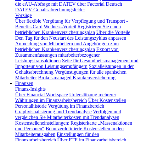
die eAU-Abfrage mit DATEV über Factorial
Deutsch
DATEV Gehaltsabrechnungsfelder
Vorzüge
Über flexible Vergütung für Verpflegung und Transport -
Benefits Card
Wellness-Vorteil
Registrieren Sie einen
betrieblichen Krankenversicherungsplan
Über die Vorteile
Den Tag für den Neustart des Leistungszyklus anpassen
Anmeldung von Mitarbeitern und Angehörigen zum
betrieblichen Krankenversicherungsplan
Export von
Zusammenfassungen mitarbeiterbezogener
Leistungstransaktionen
Seite für Gesundheitsmanagement und
Importeur von Leistungsempfängern
Sozialleistungen in der
Gehaltsabrechnung
Vergünstigungen für alle spanischen
Mitarbeiter
Broker-managed Krankenversicherung
Finanzen
Finanz-Insights
Über Financial Workspace
Unterstützung mehrerer
Währungen im Finanzarbeitsbereich
Über Kostenstellen
Personalhistorie
Vergütung im Finanzbereich
Graphvisualisierung und Trendanalyse
Verfolgen und
vergleichen Sie Mitarbeiterkosten mit Trendanalysen
Kostenstelleneinstellungen: Registerkarte „Massenaktionen
und Personen“
Benutzerdefinierte Kostenstellen in den
Mitarbeiterausgaben
Einstellungen für den
Finanzarbeitsbereich
Über FTE im Finanzarbeitsbereich