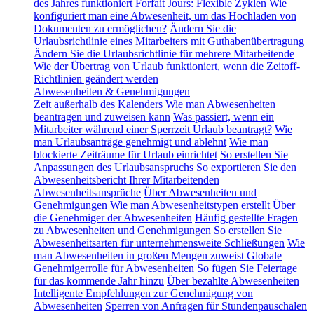
des Jahres funktioniert
Forfait Jours: Flexible Zyklen
Wie
konfiguriert man eine Abwesenheit, um das Hochladen von
Dokumenten zu ermöglichen?
Ändern Sie die
Urlaubsrichtlinie eines Mitarbeiters mit Guthabenübertragung
Ändern Sie die Urlaubsrichtlinie für mehrere Mitarbeitende
Wie der Übertrag von Urlaub funktioniert, wenn die Zeitoff-
Richtlinien geändert werden
Abwesenheiten & Genehmigungen
Zeit außerhalb des Kalenders
Wie man Abwesenheiten
beantragen und zuweisen kann
Was passiert, wenn ein
Mitarbeiter während einer Sperrzeit Urlaub beantragt?
Wie
man Urlaubsanträge genehmigt und ablehnt
Wie man
blockierte Zeiträume für Urlaub einrichtet
So erstellen Sie
Anpassungen des Urlaubsanspruchs
So exportieren Sie den
Abwesenheitsbericht Ihrer Mitarbeitenden
Abwesenheitsansprüche
Über Abwesenheiten und
Genehmigungen
Wie man Abwesenheitstypen erstellt
Über
die Genehmiger der Abwesenheiten
Häufig gestellte Fragen
zu Abwesenheiten und Genehmigungen
So erstellen Sie
Abwesenheitsarten für unternehmensweite Schließungen
Wie
man Abwesenheiten in großen Mengen zuweist
Globale
Genehmigerrolle für Abwesenheiten
So fügen Sie Feiertage
für das kommende Jahr hinzu
Über bezahlte Abwesenheiten
Intelligente Empfehlungen zur Genehmigung von
Abwesenheiten
Sperren von Anfragen für Stundenpauschalen