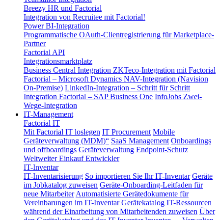
Breezy HR und Factorial
Integration von Recruitee mit Factorial!
Power BI-Integration
Programmatische OAuth-Clientregistrierung für Marketplace-
Partner
Factorial API
Integrationsmarktplatz
Business Central Integration
ZKTeco-Integration mit Factorial
Factorial – Microsoft Dynamics NAV-Integration (Navision
On-Premise)
LinkedIn-Integration – Schritt für Schritt
Integration Factorial – SAP Business One
InfoJobs Zwei-
Wege-Integration
IT-Management
Factorial IT
Mit Factorial IT loslegen
IT Procurement
Mobile
Geräteverwaltung (MDM)“
SaaS Management
Onboardings
und offboardings
Geräteverwaltung
Endpoint-Schutz
Weltweiter Einkauf
Entwickler
IT-Inventar
IT-Inventarisierung
So importieren Sie Ihr IT-Inventar
Geräte
im Jobkatalog zuweisen
Geräte-Onboarding-Leitfaden für
neue Mitarbeiter
Automatisierte Gerätedokumente für
Vereinbarungen im IT-Inventar
Gerätekatalog
IT-Ressourcen
während der Einarbeitung von Mitarbeitenden zuweisen
Über