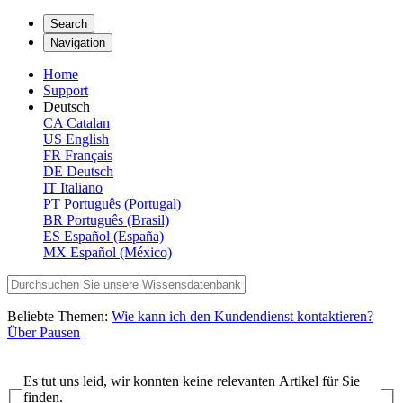
Search
Navigation
Home
Support
Deutsch
CA
Catalan
US
English
FR
Français
DE
Deutsch
IT
Italiano
PT
Português (Portugal)
BR
Português (Brasil)
ES
Español (España)
MX
Español (México)
Beliebte Themen:
Wie kann ich den Kundendienst kontaktieren?
Über Pausen
Es tut uns leid, wir konnten keine relevanten Artikel für Sie
finden.