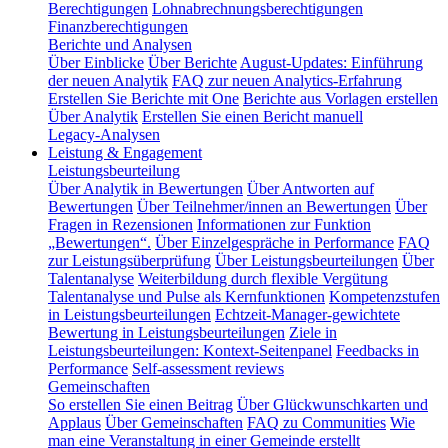
Berechtigungen
Lohnabrechnungsberechtigungen
Finanzberechtigungen
Berichte und Analysen
Über Einblicke
Über Berichte
August-Updates: Einführung
der neuen Analytik
FAQ zur neuen Analytics-Erfahrung
Erstellen Sie Berichte mit One
Berichte aus Vorlagen erstellen
Über Analytik
Erstellen Sie einen Bericht manuell
Legacy-Analysen
Leistung & Engagement
Leistungsbeurteilung
Über Analytik in Bewertungen
Über Antworten auf
Bewertungen
Über Teilnehmer/innen an Bewertungen
Über
Fragen in Rezensionen
Informationen zur Funktion
„Bewertungen“.
Über Einzelgespräche in Performance
FAQ
zur Leistungsüberprüfung
Über Leistungsbeurteilungen
Über
Talentanalyse
Weiterbildung durch flexible Vergütung
Talentanalyse und Pulse als Kernfunktionen
Kompetenzstufen
in Leistungsbeurteilungen
Echtzeit-Manager-gewichtete
Bewertung in Leistungsbeurteilungen
Ziele in
Leistungsbeurteilungen: Kontext-Seitenpanel
Feedbacks in
Performance
Self-assessment reviews
Gemeinschaften
So erstellen Sie einen Beitrag
Über Glückwunschkarten und
Applaus
Über Gemeinschaften
FAQ zu Communities
Wie
man eine Veranstaltung in einer Gemeinde erstellt