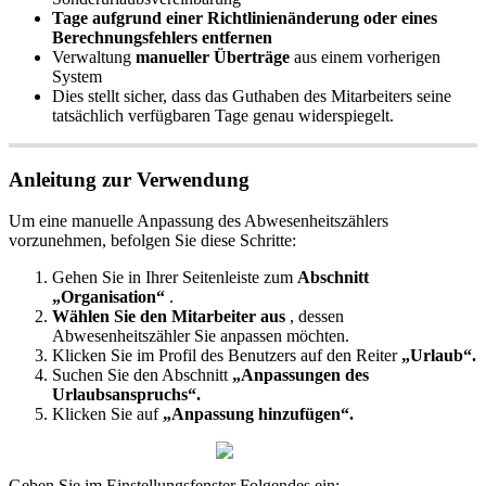
Tage
aufgrund
einer
Richtlinien
ä
nderung
oder
eines
Berechnungsfehlers
entfernen
Verwaltung
manueller
Ü
bertr
ä
ge
aus
einem
vorherigen
System
Dies
stellt
sicher
,
dass
das
Guthaben
des
Mitarbeiters
seine
tats
ä
chlich
verf
ü
gbaren
Tage
genau
widerspiegelt
.
Anleitung
zur
Verwendung
Um
eine
manuelle
Anpassung
des
Abwesenheitsz
ä
hlers
vorzunehmen
,
befolgen
Sie
diese
Schritte
:
Gehen
Sie
in
Ihrer
Seitenleiste
zum
Abschnitt
„
Organisation
“
.
W
ä
hlen
Sie
den
Mitarbeiter
aus
,
dessen
Abwesenheitsz
ä
hler
Sie
anpassen
m
ö
chten
.
Klicken
Sie
im
Profil
des
Benutzers
auf
den
Reiter
„
Urlaub
“
.
Suchen
Sie
den
Abschnitt
„
Anpassungen
des
Urlaubsanspruchs
“
.
Klicken
Sie
auf
„
Anpassung
hinzuf
ü
gen
“
.
Geben
Sie
im
Einstellungsfenster
Folgendes
ein
: