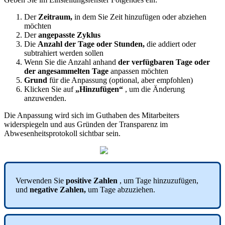
Der
Zeitraum
,
in
dem
Sie
Zeit
hinzuf
ü
gen
oder
abziehen
m
ö
chten
Der
angepasste
Zyklus
Die
Anzahl
der
Tage
oder
Stunden
,
die
addiert
oder
subtrahiert
werden
sollen
Wenn
Sie
die
Anzahl
anhand
der
verf
ü
gbaren
Tage
oder
der
angesammelten
Tage
anpassen
m
ö
chten
Grund
f
ü
r
die
Anpassung
(
optional
,
aber
empfohlen
)
Klicken
Sie
auf
„
Hinzuf
ü
gen
“
,
um
die
Ä
nderung
anzuwenden
.
Die
Anpassung
wird
sich
im
Guthaben
des
Mitarbeiters
widerspiegeln
und
aus
Gr
ü
nden
der
Transparenz
im
Abwesenheitsprotokoll
sichtbar
sein
.
Verwenden
Sie
positive
Zahlen
,
um
Tage
hinzuzuf
ü
gen
,
und
negative
Zahlen
,
um
Tage
abzuziehen
.