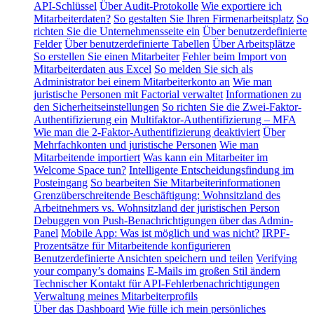
API-Schlüssel
Über Audit-Protokolle
Wie exportiere ich
Mitarbeiterdaten?
So gestalten Sie Ihren Firmenarbeitsplatz
So
richten Sie die Unternehmensseite ein
Über benutzerdefinierte
Felder
Über benutzerdefinierte Tabellen
Über Arbeitsplätze
So erstellen Sie einen Mitarbeiter
Fehler beim Import von
Mitarbeiterdaten aus Excel
So melden Sie sich als
Administrator bei einem Mitarbeiterkonto an
Wie man
juristische Personen mit Factorial verwaltet
Informationen zu
den Sicherheitseinstellungen
So richten Sie die Zwei-Faktor-
Authentifizierung ein
Multifaktor-Authentifizierung – MFA
Wie man die 2-Faktor-Authentifizierung deaktiviert
Über
Mehrfachkonten und juristische Personen
Wie man
Mitarbeitende importiert
Was kann ein Mitarbeiter im
Welcome Space tun?
Intelligente Entscheidungsfindung im
Posteingang
So bearbeiten Sie Mitarbeiterinformationen
Grenzüberschreitende Beschäftigung: Wohnsitzland des
Arbeitnehmers vs. Wohnsitzland der juristischen Person
Debuggen von Push-Benachrichtigungen über das Admin-
Panel
Mobile App: Was ist möglich und was nicht?
IRPF-
Prozentsätze für Mitarbeitende konfigurieren
Benutzerdefinierte Ansichten speichern und teilen
Verifying
your company’s domains
E-Mails im großen Stil ändern
Technischer Kontakt für API-Fehlerbenachrichtigungen
Verwaltung meines Mitarbeiterprofils
Über das Dashboard
Wie fülle ich mein persönliches