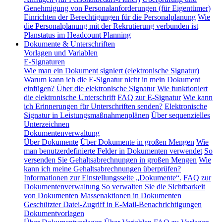
Genehmigung von Personalanforderungen (für Eigentümer)
Einrichten der Berechtigungen für die Personalplanung
Wie
die Personalplanung mit der Rekrutierung verbunden ist
Planstatus im Headcount Planning
Dokumente & Unterschriften
Vorlagen und Variablen
E-Signaturen
Wie man ein Dokument signiert (elektronische Signatur)
Warum kann ich die E-Signatur nicht in mein Dokument
einfügen?
Über die elektronische Signatur
Wie funktioniert
die elektronische Unterschrift
FAQ zur E-Signatur
Wie kann
ich Erinnerungen für Unterschriften senden?
Elektronische
Signatur in Leistungsmaßnahmenplänen
Über sequenzielles
Unterzeichnen
Dokumentenverwaltung
Über Dokumente
Über Dokumente in großen Mengen
Wie
man benutzerdefinierte Felder in Dokumenten verwendet
So
versenden Sie Gehaltsabrechnungen in großen Mengen
Wie
kann ich meine Gehaltsabrechnungen überprüfen?
Informationen zur Einstellungsseite „Dokumente“.
FAQ zur
Dokumentenverwaltung
So verwalten Sie die Sichtbarkeit
von Dokumenten
Massenaktionen in Dokumenten
Geschützter Datei-Zugriff in E-Mail-Benachrichtigungen
Dokumentvorlagen