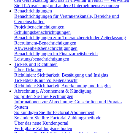
den Gerätekatalog und das IT-Inventar
Inventar — Verwalten
Sie IT-Ausrüstung und andere Unternehmensressourcen
Benachrichtigungen
Benachrichtigungen für Vertrauenskanäle, Bereiche und
Gemeinschaften
Projektbenachrichtigungen
Schulungsbenachrichtigungen
Benachrichtigungen zum Toleranzbereich der Zeiterfassung
Recruitment-Benachrichtigungen
Abwesenheitsbenachrichtigungen
Benachrichtigungen im Finanzarbeitsbereich
Leistungsbenachrichtigungen
Tickets und Richtlinien
Über Ticketing
Richtlinien: Sichtbarkeit, Bestätigung und Insights
Ticketdetails auf Vollseitenansicht
Richtlinien: Sichtbarkeit, Anerkennung und Insights
Abrechnung, Abonnement & Kündigung
So prüfen Sie Ihre Rechnungen
Informationen zur Abrechnung: Gutschriften und Prorata-
System
So kündigen Sie Ihr Factorial Abonnement
So ändern Sie Ihre Factorial Zahlungsmethode
Über das neue Kundenportal
Verfügbare Zahlungsmethoden