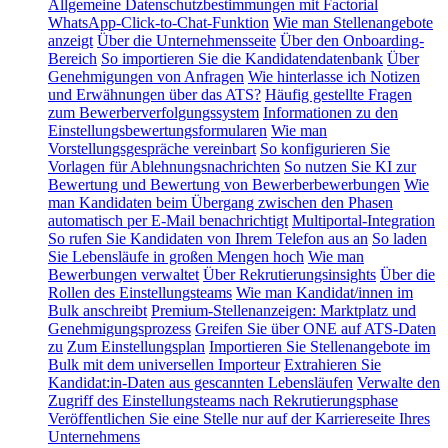
Allgemeine Datenschutzbestimmungen mit Factorial
WhatsApp-Click-to-Chat-Funktion
Wie man Stellenangebote
anzeigt
Über die Unternehmensseite
Über den Onboarding-
Bereich
So importieren Sie die Kandidatendatenbank
Über
Genehmigungen von Anfragen
Wie hinterlasse ich Notizen
und Erwähnungen über das ATS?
Häufig gestellte Fragen
zum Bewerberverfolgungssystem
Informationen zu den
Einstellungsbewertungsformularen
Wie man
Vorstellungsgespräche vereinbart
So konfigurieren Sie
Vorlagen für Ablehnungsnachrichten
So nutzen Sie KI zur
Bewertung und Bewertung von Bewerberbewerbungen
Wie
man Kandidaten beim Übergang zwischen den Phasen
automatisch per E-Mail benachrichtigt
Multiportal-Integration
So rufen Sie Kandidaten von Ihrem Telefon aus an
So laden
Sie Lebensläufe in großen Mengen hoch
Wie man
Bewerbungen verwaltet
Über Rekrutierungsinsights
Über die
Rollen des Einstellungsteams
Wie man Kandidat/innen im
Bulk anschreibt
Premium-Stellenanzeigen: Marktplatz und
Genehmigungsprozess
Greifen Sie über ONE auf ATS-Daten
zu
Zum Einstellungsplan
Importieren Sie Stellenangebote im
Bulk mit dem universellen Importeur
Extrahieren Sie
Kandidat:in-Daten aus gescannten Lebensläufen
Verwalte den
Zugriff des Einstellungsteams nach Rekrutierungsphase
Veröffentlichen Sie eine Stelle nur auf der Karriereseite Ihres
Unternehmens