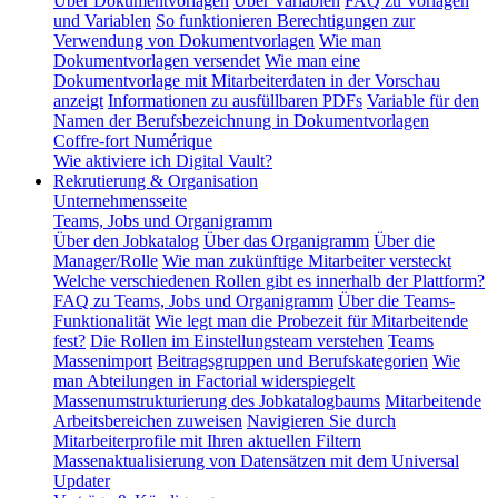
Über Dokumentvorlagen
Über Variablen
FAQ zu Vorlagen
und Variablen
So funktionieren Berechtigungen zur
Verwendung von Dokumentvorlagen
Wie man
Dokumentvorlagen versendet
Wie man eine
Dokumentvorlage mit Mitarbeiterdaten in der Vorschau
anzeigt
Informationen zu ausfüllbaren PDFs
Variable für den
Namen der Berufsbezeichnung in Dokumentvorlagen
Coffre-fort Numérique
Wie aktiviere ich Digital Vault?
Rekrutierung & Organisation
Unternehmensseite
Teams, Jobs und Organigramm
Über den Jobkatalog
Über das Organigramm
Über die
Manager/Rolle
Wie man zukünftige Mitarbeiter versteckt
Welche verschiedenen Rollen gibt es innerhalb der Plattform?
FAQ zu Teams, Jobs und Organigramm
Über die Teams-
Funktionalität
Wie legt man die Probezeit für Mitarbeitende
fest?
Die Rollen im Einstellungsteam verstehen
Teams
Massenimport
Beitragsgruppen und Berufskategorien
Wie
man Abteilungen in Factorial widerspiegelt
Massenumstrukturierung des Jobkatalogbaums
Mitarbeitende
Arbeitsbereichen zuweisen
Navigieren Sie durch
Mitarbeiterprofile mit Ihren aktuellen Filtern
Massenaktualisierung von Datensätzen mit dem Universal
Updater