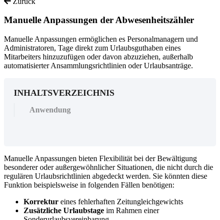
Zurück
Manuelle Anpassungen der Abwesenheitszähler
Manuelle Anpassungen ermöglichen es Personalmanagern und
Administratoren, Tage direkt zum Urlaubsguthaben eines
Mitarbeiters hinzuzufügen oder davon abzuziehen, außerhalb
automatisierter Ansammlungsrichtlinien oder Urlaubsanträge.
INHALTSVERZEICHNIS
Anwendung
Manuelle
Anpassungen
bieten
Flexibilit
ä
t
bei
der
Bew
ä
ltigung
besonderer
oder
au
ß
ergew
ö
hnlicher
Situationen
,
die
nicht
durch
die
regul
ä
ren
Urlaubsrichtlinien
abgedeckt
werden
.
Sie
k
ö
nnten
diese
Funktion
beispielsweise
in
folgenden
F
ä
llen
ben
ö
tigen
:
Korrektur
eines
fehlerhaften
Zeitungleichgewichts
Zus
ä
tzliche
Urlaubstage
im
Rahmen
einer
Sonderurlaubsvereinbarung