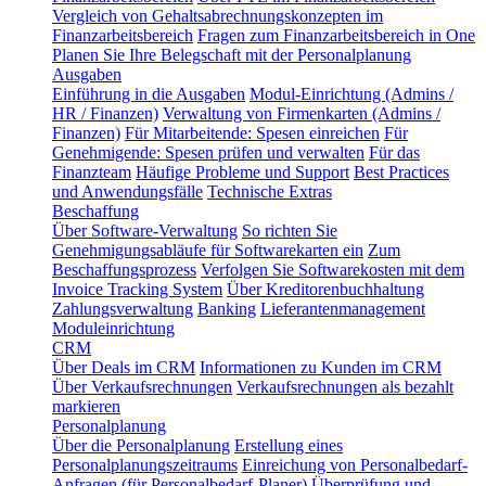
Vergleich von Gehaltsabrechnungskonzepten im
Finanzarbeitsbereich
Fragen zum Finanzarbeitsbereich in One
Planen Sie Ihre Belegschaft mit der Personalplanung
Ausgaben
Einführung in die Ausgaben
Modul-Einrichtung (Admins /
HR / Finanzen)
Verwaltung von Firmenkarten (Admins /
Finanzen)
Für Mitarbeitende: Spesen einreichen
Für
Genehmigende: Spesen prüfen und verwalten
Für das
Finanzteam
Häufige Probleme und Support
Best Practices
und Anwendungsfälle
Technische Extras
Beschaffung
Über Software-Verwaltung
So richten Sie
Genehmigungsabläufe für Softwarekarten ein
Zum
Beschaffungsprozess
Verfolgen Sie Softwarekosten mit dem
Invoice Tracking System
Über Kreditorenbuchhaltung
Zahlungsverwaltung
Banking
Lieferantenmanagement
Moduleinrichtung
CRM
Über Deals im CRM
Informationen zu Kunden im CRM
Über Verkaufsrechnungen
Verkaufsrechnungen als bezahlt
markieren
Personalplanung
Über die Personalplanung
Erstellung eines
Personalplanungszeitraums
Einreichung von Personalbedarf-
Anfragen (für Personalbedarf-Planer)
Überprüfung und