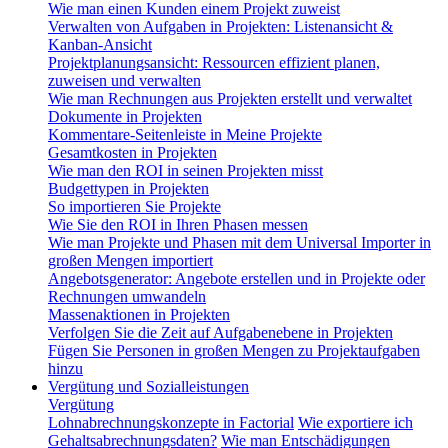
Wie man einen Kunden einem Projekt zuweist
Verwalten von Aufgaben in Projekten: Listenansicht &
Kanban-Ansicht
Projektplanungsansicht: Ressourcen effizient planen,
zuweisen und verwalten
Wie man Rechnungen aus Projekten erstellt und verwaltet
Dokumente in Projekten
Kommentare-Seitenleiste in Meine Projekte
Gesamtkosten in Projekten
Wie man den ROI in seinen Projekten misst
Budgettypen in Projekten
So importieren Sie Projekte
Wie Sie den ROI in Ihren Phasen messen
Wie man Projekte und Phasen mit dem Universal Importer in
großen Mengen importiert
Angebotsgenerator: Angebote erstellen und in Projekte oder
Rechnungen umwandeln
Massenaktionen in Projekten
Verfolgen Sie die Zeit auf Aufgabenebene in Projekten
Fügen Sie Personen in großen Mengen zu Projektaufgaben
hinzu
Vergütung und Sozialleistungen
Vergütung
Lohnabrechnungskonzepte in Factorial
Wie exportiere ich
Gehaltsabrechnungsdaten?
Wie man Entschädigungen