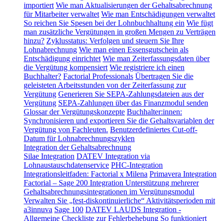
importiert
Wie man Aktualisierungen der Gehaltsabrechnung
für Mitarbeiter verwaltet
Wie man Entschädigungen verwaltet
So reichen Sie Spesen bei der Lohnbuchhaltung ein
Wie fügt
man zusätzliche Vergütungen in großen Mengen zu Verträgen
hinzu?
Zyklusstatus: Verfolgen und steuern Sie Ihre
Lohnabrechnung
Wie man einen Essensgutschein als
Entschädigung einrichtet
Wie man Zeiterfassungsdaten über
die Vergütung kompensiert
Wie registriere ich einen
Buchhalter?
Factorial Professionals
Übertragen Sie die
geleisteten Arbeitsstunden von der Zeiterfassung zur
Vergütung
Generieren Sie SEPA-Zahlungsdateien aus der
Vergütung
SEPA-Zahlungen über das Finanzmodul senden
Glossar der Vergütungskonzepte
Buchhalter:innen:
Synchronisieren und exportieren Sie die Gehaltsvariablen der
Vergütung von Fachleuten.
Benutzerdefiniertes Cut-off-
Datum für Lohnabrechnungszyklen
Integration der Gehaltsabrechnung
Silae Integration
DATEV Integration via
Lohnaustauschdatenservice
PHC-Integration
Integrationsleitfaden: Factorial x Milena
Primavera Integration
Factorial – Sage 200 Integration
Unterstützung mehrerer
Gehaltsabrechnungsintegrationen im Vergütungsmodul
Verwalten Sie „fest-diskontinuierliche“ Aktivitätsperioden mit
a3innuva
Sage 100
DATEV LAUDS Integration -
Allgemeine Checkliste zur Fehlerbehebung
So funktioniert