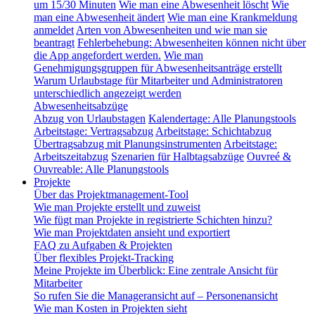
um 15/30 Minuten
Wie man eine Abwesenheit löscht
Wie
man eine Abwesenheit ändert
Wie man eine Krankmeldung
anmeldet
Arten von Abwesenheiten und wie man sie
beantragt
Fehlerbehebung: Abwesenheiten können nicht über
die App angefordert werden.
Wie man
Genehmigungsgruppen für Abwesenheitsanträge erstellt
Warum Urlaubstage für Mitarbeiter und Administratoren
unterschiedlich angezeigt werden
Abwesenheitsabzüge
Abzug von Urlaubstagen
Kalendertage: Alle Planungstools
Arbeitstage: Vertragsabzug
Arbeitstage: Schichtabzug
Übertragsabzug mit Planungsinstrumenten
Arbeitstage:
Arbeitszeitabzug
Szenarien für Halbtagsabzüge
Ouvreé &
Ouvreable: Alle Planungstools
Projekte
Über das Projektmanagement-Tool
Wie man Projekte erstellt und zuweist
Wie fügt man Projekte in registrierte Schichten hinzu?
Wie man Projektdaten ansieht und exportiert
FAQ zu Aufgaben & Projekten
Über flexibles Projekt-Tracking
Meine Projekte im Überblick: Eine zentrale Ansicht für
Mitarbeiter
So rufen Sie die Manageransicht auf – Personenansicht
Wie man Kosten in Projekten sieht