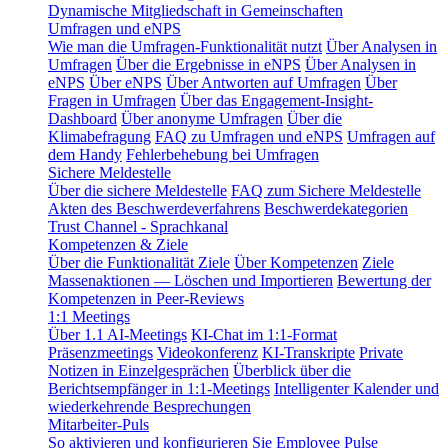
Dynamische Mitgliedschaft in Gemeinschaften
Umfragen und eNPS
Wie man die Umfragen-Funktionalität nutzt
Über Analysen in
Umfragen
Über die Ergebnisse in eNPS
Über Analysen in
eNPS
Über eNPS
Über Antworten auf Umfragen
Über
Fragen in Umfragen
Über das Engagement-Insight-
Dashboard
Über anonyme Umfragen
Über die
Klimabefragung
FAQ zu Umfragen und eNPS
Umfragen auf
dem Handy
Fehlerbehebung bei Umfragen
Sichere Meldestelle
Über die sichere Meldestelle
FAQ zum Sichere Meldestelle
Akten des Beschwerdeverfahrens
Beschwerdekategorien
Trust Channel - Sprachkanal
Kompetenzen & Ziele
Über die Funktionalität Ziele
Über Kompetenzen
Ziele
Massenaktionen — Löschen und Importieren
Bewertung der
Kompetenzen in Peer-Reviews
1:1 Meetings
Über 1.1 AI-Meetings
KI-Chat im 1:1-Format
Präsenzmeetings
Videokonferenz
KI-Transkripte
Private
Notizen in Einzelgesprächen
Überblick über die
Berichtsempfänger in 1:1-Meetings
Intelligenter Kalender und
wiederkehrende Besprechungen
Mitarbeiter-Puls
So aktivieren und konfigurieren Sie Employee Pulse