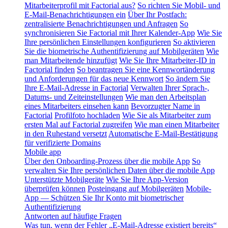
Mitarbeiterprofil mit Factorial aus?
So richten Sie Mobil- und
E-Mail-Benachrichtigungen ein
Über Ihr Postfach:
zentralisierte Benachrichtigungen und Anfragen
So
synchronisieren Sie Factorial mit Ihrer Kalender-App
Wie Sie
Ihre persönlichen Einstellungen konfigurieren
So aktivieren
Sie die biometrische Authentifizierung auf Mobilgeräten
Wie
man Mitarbeitende hinzufügt
Wie Sie Ihre Mitarbeiter-ID in
Factorial finden
So beantragen Sie eine Kennwortänderung
und Anforderungen für das neue Kennwort
So ändern Sie
Ihre E-Mail-Adresse in Factorial
Verwalten Ihrer Sprach-,
Datums- und Zeiteinstellungen
Wie man den Arbeitsplan
eines Mitarbeiters einsehen kann
Bevorzugter Name in
Factorial
Profilfoto hochladen
Wie Sie als Mitarbeiter zum
ersten Mal auf Factorial zugreifen
Wie man einen Mitarbeiter
in den Ruhestand versetzt
Automatische E-Mail-Bestätigung
für verifizierte Domains
Mobile app
Über den Onboarding-Prozess über die mobile App
So
verwalten Sie Ihre persönlichen Daten über die mobile App
Unterstützte Mobilgeräte
Wie Sie Ihre App-Version
überprüfen können
Posteingang auf Mobilgeräten
Mobile-
App — Schützen Sie Ihr Konto mit biometrischer
Authentifizierung
Antworten auf häufige Fragen
Was tun, wenn der Fehler „E-Mail-Adresse existiert bereits“