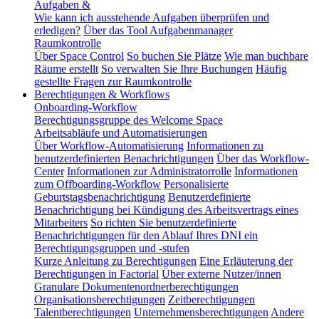
Aufgaben &
Wie kann ich ausstehende Aufgaben überprüfen und
erledigen?
Über das Tool Aufgabenmanager
Raumkontrolle
Über Space Control
So buchen Sie Plätze
Wie man buchbare
Räume erstellt
So verwalten Sie Ihre Buchungen
Häufig
gestellte Fragen zur Raumkontrolle
Berechtigungen & Workflows
Onboarding-Workflow
Berechtigungsgruppe des Welcome Space
Arbeitsabläufe und Automatisierungen
Über Workflow-Automatisierung
Informationen zu
benutzerdefinierten Benachrichtigungen
Über das Workflow-
Center
Informationen zur Administratorrolle
Informationen
zum Offboarding-Workflow
Personalisierte
Geburtstagsbenachrichtigung
Benutzerdefinierte
Benachrichtigung bei Kündigung des Arbeitsvertrags eines
Mitarbeiters
So richten Sie benutzerdefinierte
Benachrichtigungen für den Ablauf Ihres DNI ein
Berechtigungsgruppen und -stufen
Kurze Anleitung zu Berechtigungen
Eine Erläuterung der
Berechtigungen in Factorial
Über externe Nutzer/innen
Granulare Dokumentenordnerberechtigungen
Organisationsberechtigungen
Zeitberechtigungen
Talentberechtigungen
Unternehmensberechtigungen
Andere