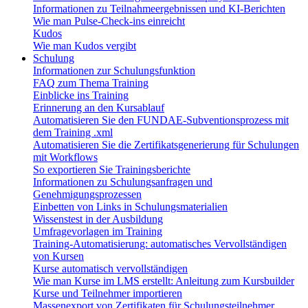
Informationen zu Teilnahmeergebnissen und KI-Berichten
Wie man Pulse-Check-ins einreicht
Kudos
Wie man Kudos vergibt
Schulung
Informationen zur Schulungsfunktion
FAQ zum Thema Training
Einblicke ins Training
Erinnerung an den Kursablauf
Automatisieren Sie den FUNDAE-Subventionsprozess mit
dem Training .xml
Automatisieren Sie die Zertifikatsgenerierung für Schulungen
mit Workflows
So exportieren Sie Trainingsberichte
Informationen zu Schulungsanfragen und
Genehmigungsprozessen
Einbetten von Links in Schulungsmaterialien
Wissenstest in der Ausbildung
Umfragevorlagen im Training
Training-Automatisierung: automatisches Vervollständigen
von Kursen
Kurse automatisch vervollständigen
Wie man Kurse im LMS erstellt: Anleitung zum Kursbuilder
Kurse und Teilnehmer importieren
Massenexport von Zertifikaten für Schulungsteilnehmer