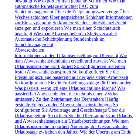
bewältigt
Wie exportiert man geplante Schichten
Wie man
automatische Ruhetage einrichtet
FAQ zum
Schichtmanagement
Über die Zeitplanungswerkzeuge
Über
Wechselschichten
Über gespeicherte Schichten
Informationen
zur Einsatzplanung
So können Sie den Jahresbilanzbericht
anzeigen und exportieren
Wie man einen Schichttausch
beantragt
Wie man Abwesenheiten in Shifts verwaltet
Automatische Schichtplanung
Stundenbank im
Schichtmanagement
Abwesenheiten
Informationen zu den Urlaubseinstellungen: Übersicht
Wie
man Abwesenheitsrichtlinien erstellt und zuweist
Wie man
Urlaubsansprüche konfiguriert
So konfigurieren Sie einen
festen Abwesenheitsanspruch
So konfigurieren Sie die
Freistellungszulage basierend auf der geleisteten Arbeitszeit
So konfigurieren Sie die Freistellungszulage für Überstunden
Was passiert, wenn ich eine Urlaubsrichtlinie lösche?
Was
passiert bei Abwesenheiten, die mehr als einen Zyklus
umfassen?
Zu den Zeiträumen des Dienstalters
Häufig
gestellte Fragen zu den Abwesenheitseinstellungen
So
konfigurieren Sie Arbeitstage und Geschäftstage
Über die
Urlaubsregelung
So richten Sie die Übertragung von Urlaubs-
und Abwesenheitstagen ein
Urlaubsberechnungen
Wie man
Urlaubsansprüche importiert
Änderung der Gesamtzahl der
Urlaubstage zwischen den Jahren
Wie der Übertrag am Ende