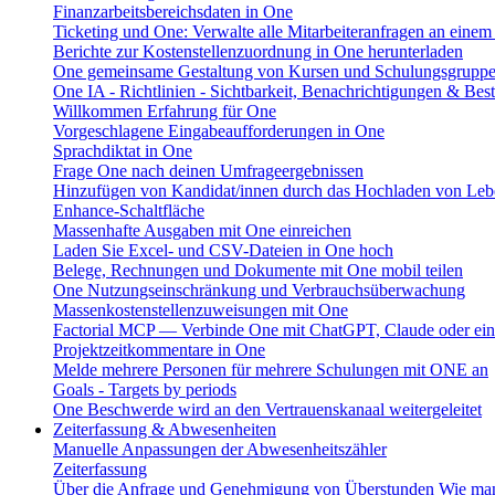
Finanzarbeitsbereichsdaten in One
Ticketing und One: Verwalte alle Mitarbeiteranfragen an einem
Berichte zur Kostenstellenzuordnung in One herunterladen
One gemeinsame Gestaltung von Kursen und Schulungsgrupp
One IA - Richtlinien - Sichtbarkeit, Benachrichtigungen & Bes
Willkommen Erfahrung für One
Vorgeschlagene Eingabeaufforderungen in One
Sprachdiktat in One
Frage One nach deinen Umfrageergebnissen
Hinzufügen von Kandidat/innen durch das Hochladen von Leb
Enhance-Schaltfläche
Massenhafte Ausgaben mit One einreichen
Laden Sie Excel- und CSV-Dateien in One hoch
Belege, Rechnungen und Dokumente mit One mobil teilen
One Nutzungseinschränkung und Verbrauchsüberwachung
Massenkostenstellenzuweisungen mit One
Factorial MCP — Verbinde One mit ChatGPT, Claude oder ein
Projektzeitkommentare in One
Melde mehrere Personen für mehrere Schulungen mit ONE an
Goals - Targets by periods
One Beschwerde wird an den Vertrauenskanaal weitergeleitet
Zeiterfassung & Abwesenheiten
Manuelle Anpassungen der Abwesenheitszähler
Zeiterfassung
Über die Anfrage und Genehmigung von Überstunden
Wie man