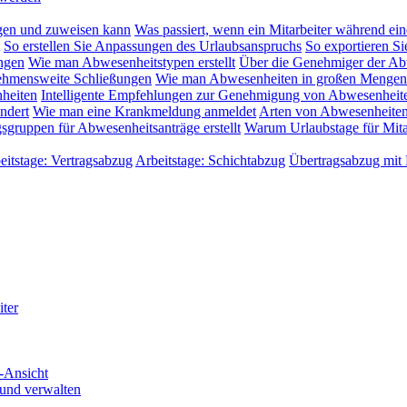
gen und zuweisen kann
Was passiert, wenn ein Mitarbeiter während ein
So erstellen Sie Anpassungen des Urlaubsanspruchs
So exportieren Si
ngen
Wie man Abwesenheitstypen erstellt
Über die Genehmiger der Ab
rnehmensweite Schließungen
Wie man Abwesenheiten in großen Mengen
heiten
Intelligente Empfehlungen zur Genehmigung von Abwesenheit
ndert
Wie man eine Krankmeldung anmeldet
Arten von Abwesenheiten
ruppen für Abwesenheitsanträge erstellt
Warum Urlaubstage für Mitar
eitstage: Vertragsabzug
Arbeitstage: Schichtabzug
Übertragsabzug mit
iter
-Ansicht
 und verwalten