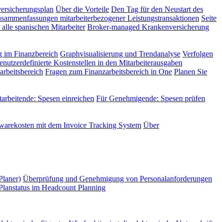
versicherungsplan
Über die Vorteile
Den Tag für den Neustart des
sammenfassungen mitarbeiterbezogener Leistungstransaktionen
Seite
alle spanischen Mitarbeiter
Broker-managed Krankenversicherung
 im Finanzbereich
Graphvisualisierung und Trendanalyse
Verfolgen
enutzerdefinierte Kostenstellen in den Mitarbeiterausgaben
rbeitsbereich
Fragen zum Finanzarbeitsbereich in One
Planen Sie
tarbeitende: Spesen einreichen
Für Genehmigende: Spesen prüfen
twarekosten mit dem Invoice Tracking System
Über
Planer)
Überprüfung und Genehmigung von Personalanforderungen
Planstatus im Headcount Planning