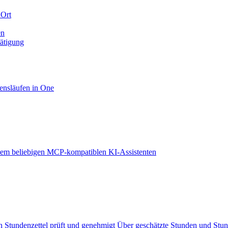
 Ort
en
tätigung
ensläufen in One
em beliebigen MCP-kompatiblen KI-Assistenten
 Stundenzettel prüft und genehmigt
Über geschätzte Stunden und Stu