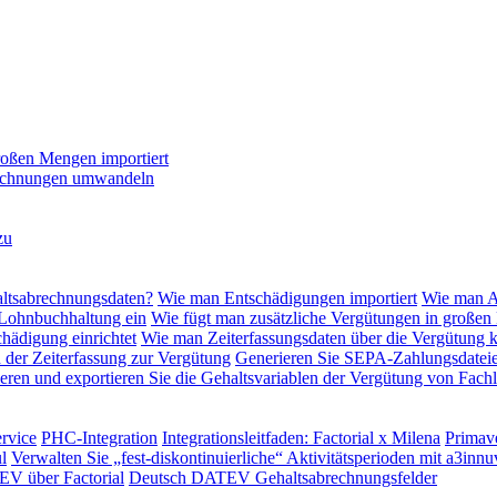
roßen Mengen importiert
 Rechnungen umwandeln
zu
altsabrechnungsdaten?
Wie man Entschädigungen importiert
Wie man Ak
 Lohnbuchhaltung ein
Wie fügt man zusätzliche Vergütungen in großen
hädigung einrichtet
Wie man Zeiterfassungsdaten über die Vergütung 
n der Zeiterfassung zur Vergütung
Generieren Sie SEPA-Zahlungsdateie
eren und exportieren Sie die Gehaltsvariablen der Vergütung von Fachl
rvice
PHC-Integration
Integrationsleitfaden: Factorial x Milena
Primave
l
Verwalten Sie „fest-diskontinuierliche“ Aktivitätsperioden mit a3innu
EV über Factorial
Deutsch DATEV Gehaltsabrechnungsfelder