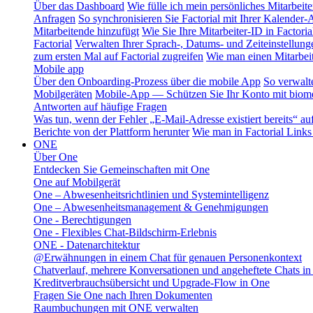
Über das Dashboard
Wie fülle ich mein persönliches Mitarbeiter
Anfragen
So synchronisieren Sie Factorial mit Ihrer Kalender
Mitarbeitende hinzufügt
Wie Sie Ihre Mitarbeiter-ID in Factoria
Factorial
Verwalten Ihrer Sprach-, Datums- und Zeiteinstellung
zum ersten Mal auf Factorial zugreifen
Wie man einen Mitarbeit
Mobile app
Über den Onboarding-Prozess über die mobile App
So verwalt
Mobilgeräten
Mobile-App — Schützen Sie Ihr Konto mit biomet
Antworten auf häufige Fragen
Was tun, wenn der Fehler „E-Mail-Adresse existiert bereits“ auft
Berichte von der Plattform herunter
Wie man in Factorial Links
ONE
Über One
Entdecken Sie Gemeinschaften mit One
One auf Mobilgerät
One – Abwesenheitsrichtlinien und Systemintelligenz
One – Abwesenheitsmanagement & Genehmigungen
One - Berechtigungen
One - Flexibles Chat-Bildschirm-Erlebnis
ONE - Datenarchitektur
@Erwähnungen in einem Chat für genauen Personenkontext
Chatverlauf, mehrere Konversationen und angeheftete Chats i
Kreditverbrauchsübersicht und Upgrade-Flow in One
Fragen Sie One nach Ihren Dokumenten
Raumbuchungen mit ONE verwalten