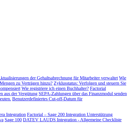
tualisierungen der Gehaltsabrechnung für Mitarbeiter verwaltet
Wie
 Mengen zu Verträgen hinzu?
Zyklusstatus: Verfolgen und steuern Sie
kompensiert
Wie registriere ich einen Buchhalter?
Factorial
n aus der Vergütung
SEPA-Zahlungen über das Finanzmodul senden
euten.
Benutzerdefiniertes Cut-off-Datum für
ra Integration
Factorial – Sage 200 Integration
Unterstützung
va
Sage 100
DATEV LAUDS Integration - Allgemeine Checkliste