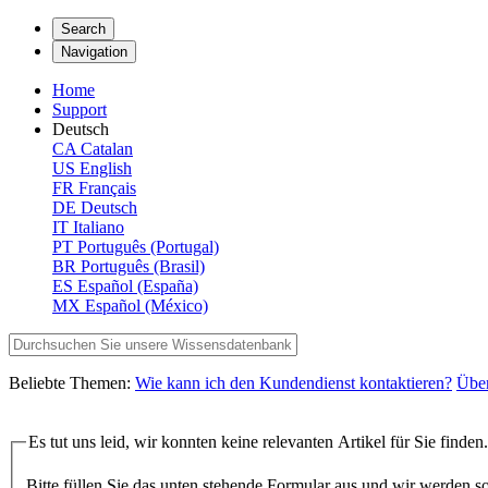
Search
Navigation
Home
Support
Deutsch
CA
Catalan
US
English
FR
Français
DE
Deutsch
IT
Italiano
PT
Português (Portugal)
BR
Português (Brasil)
ES
Español (España)
MX
Español (México)
Beliebte Themen:
Wie kann ich den Kundendienst kontaktieren?
Übe
Es tut uns leid, wir konnten keine relevanten Artikel für Sie finden.
Bitte füllen Sie das unten stehende Formular aus und wir werden s