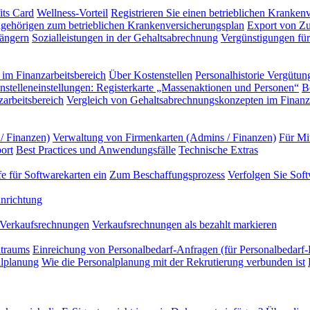
its Card
Wellness-Vorteil
Registrieren Sie einen betrieblichen Kranken
gehörigen zum betrieblichen Krankenversicherungsplan
Export von Zu
ängern
Sozialleistungen in der Gehaltsabrechnung
Vergünstigungen für 
im Finanzarbeitsbereich
Über Kostenstellen
Personalhistorie
Vergütung
nstelleneinstellungen: Registerkarte „Massenaktionen und Personen“
B
arbeitsbereich
Vergleich von Gehaltsabrechnungskonzepten im Finanza
/ Finanzen)
Verwaltung von Firmenkarten (Admins / Finanzen)
Für Mi
ort
Best Practices und Anwendungsfälle
Technische Extras
e für Softwarekarten ein
Zum Beschaffungsprozess
Verfolgen Sie Sof
nrichtung
Verkaufsrechnungen
Verkaufsrechnungen als bezahlt markieren
itraums
Einreichung von Personalbedarf-Anfragen (für Personalbedarf-
alplanung
Wie die Personalplanung mit der Rekrutierung verbunden ist