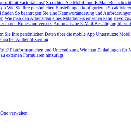
profil mit Factorial aus?
So richten Sie Mobil- und E-Mail-Benachrich
-App
Wie Sie Ihre persönlichen Einstellungen konfigurieren
So aktiviere
l finden
So beantragen Sie eine Kennwortänderung und Anforderungen
en
Wie man den Arbeitsplan eines Mitarbeiters einsehen kann
Bevorzug
er in den Ruhestand versetzt
Automatische E-Mail-Bestätigung für veri
en Sie Ihre persönlichen Daten über die mobile App
Unterstützte Mobil
rischer Authentifizierung
ritt?
Plattformsprachen und Unterstützung
Wie man Einladungen für Mi
 zu externen Formularen hinzufügt
n One verwalten