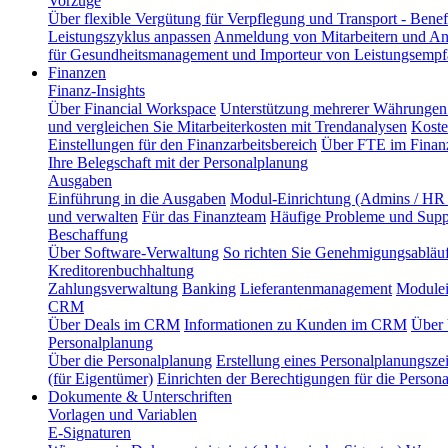
Vorzüge
Über flexible Vergütung für Verpflegung und Transport - Benef
Leistungszyklus anpassen
Anmeldung von Mitarbeitern und An
für Gesundheitsmanagement und Importeur von Leistungsempf
Finanzen
Finanz-Insights
Über Financial Workspace
Unterstützung mehrerer Währungen 
und vergleichen Sie Mitarbeiterkosten mit Trendanalysen
Koste
Einstellungen für den Finanzarbeitsbereich
Über FTE im Finanz
Ihre Belegschaft mit der Personalplanung
Ausgaben
Einführung in die Ausgaben
Modul-Einrichtung (Admins / HR 
und verwalten
Für das Finanzteam
Häufige Probleme und Supp
Beschaffung
Über Software-Verwaltung
So richten Sie Genehmigungsabläuf
Kreditorenbuchhaltung
Zahlungsverwaltung
Banking
Lieferantenmanagement
Modulei
CRM
Über Deals im CRM
Informationen zu Kunden im CRM
Über 
Personalplanung
Über die Personalplanung
Erstellung eines Personalplanungsze
(für Eigentümer)
Einrichten der Berechtigungen für die Person
Dokumente & Unterschriften
Vorlagen und Variablen
E-Signaturen