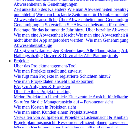
Abwesenheiten & Genehmigungen
Zeit außerhalb des Kalenders
Wie man Abwesenheiten beantra
und ablehnt
Wie man blockierte Zeiträume für Urlaub einrichtet
Abwesenheitsansprüche
Über Abwesenheiten und Genehmigu
Genehmigungen
So erstellen Sie Abwesenheitsarten für unte
Feiertage für das kommende Jahr hinzu
Über bezahlte Abwesen
Wie man eine Abwesenheit löscht
Wie man eine Abwesenheit ä
nicht über die App angefordert werden.
Wie man Genehmigungsg
Abwesenheitsabzüge
Abzug von Urlaubstagen
Kalendertage: Alle Planungstools
Arb
Halbtagsabzüge
Ouvreé & Ouvreable: Alle Planungstools
Projekte
Über das Projektmanagement-Tool
Wie man Projekte erstellt und zuweist
Wie fügt man Projekte in registrierte Schichten hinzu?
Wie man Projektdaten ansieht und exportiert
FAQ zu Aufgaben & Projekten
Über flexibles Projekt-Tracking
Meine Projekte im Überblick: Eine zentrale Ansicht für Mitarbe
So rufen Sie die Manageransicht auf – Personenansicht
Wie man Kosten in Projekten sieht
Wie man einen Kunden einem Projekt zuweist
Verwalten von Aufgaben in Projekten: Listenansicht & Kanban
Projektplanungsansicht: Ressourcen effizient planen, zuweisen
Wie man Rechnungen aus Projekten erstellt und verwaltet