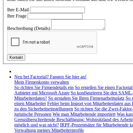
Ihre E-Mail
Ihre Frage
Beschreibung (Details)
Neu bei Factorial? Fangen Sie hier an!
Mein Firmenkonto verwalten
So richten Sie Firmendetails ein
So erstellen Sie einen Factori
Anbieter mit Microsoft Azure
So konfigurieren Sie den SAML-
Mitarbeiterdaten?
So gestalten Sie Ihren Firmenarbeitsplatz
So 
einen Mitarbeiter
Fehler beim Import von Mitarbeiterdaten aus 
zu den Sicherheitseinstellungen
So richten Sie die Zwei-Faktor
juristische Personen
Wie man Mitarbeitende importiert
Was kann
Grenzüberschreitende Beschäftigung: Wohnsitzland des Arbeitn
möglich und was nicht?
IRPF-Prozentsätze für Mitarbeitende k
Verwaltung meines Mitarbeiterprofils