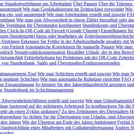
ur Standortverfolgung am Arbeitsplatz
Über Pausen
Über die Toleranz 
ausstempelt
Wie man Geolokalisierung im Zeittracking verwendet
Wie 
op ein- und ausstempelt
Wie man Arbeitspläne erstellt und zuweist
FAQ
rgütung
Wie man eine Abwesenheit in einem Zähler hinzufügt oder änd
ie Vergütung für Überstunden konfiguriert
Stundenkonto und Überstu
 den Clock-In-QR-Code als Favorit (Google Chrome)
Einstellungen für
nem Stundenzettel hinzu oder bearbeiten sie
Zeiterfassungsbenachrich
-Verträgen
Erkennen Sie Fehler in der Arbeitszeittabelle proaktiv mit
von Freizeit
Automatische Korrekturen für manuelle Pausen
Wie man d
sgleich
Negativsaldokompensation
Bezahlter Urlaub, der in den Berec
herunterlädt
Fehlerbehebung bei Problemen mit der QR-Code Zeiterfa
on von Stundenbank, Saldo und Überstunden/Ergänzungsstunden
htmanagement-Tool
Wie man Schichten erstellt und zuweist
Wie man Sc
n geplante Schichten
Wie man automatische Ruhetage einrichtet
FAQ z
zur Einsatzplanung
So können Sie den Jahresbilanzbericht anzeigen und
ng
Stundenbank im Schichtmanagement
Abwesenheitsrichtlinien erstellt und zuweist
Wie man Urlaubsansprüch
lage basierend auf der geleisteten Arbeitszeit
So konfigurieren Sie die 
mehr als einen Zyklus umfassen?
Zu den Zeiträumen des Dienstalters
Hä
ubsregelung
So richten Sie die Übertragung von Urlaubs- und Abwesen
 den Jahren
Wie der Übertrag am Ende des Jahres funktioniert
Forfait 
rlaubsrichtlinie eines Mitarbeiters mit Guthabenübertragung
Ändern Si
 werden