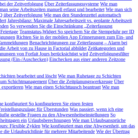
bei der Zeitverfolgung
Über Zeiterfassungssysteme
Wie man
man seine Arbeitszeiten manuell erfasst und bearbeitet
Wie man sich
 über Zeitverfolgung
Wie man den Stundenzettel automatisch
ert
Jahresbilanz: Maximale Jahresarbeitszeit vs. geplante Arbeitszeit
nden
So verwenden Sie die Einschränkung „Zeiterfassung
 Feiertage
Teamstatus-Widget
So speichern Sie die Stempeluhr per ID
tigungen
Richten Sie in der mobilen App Erinnerungen zum Ein- und
 Warnmeldungen
Benachrichtigungen zur Zeiterfassung – Alarm bei
ie Arbeit von zu Hause in Factorial abbildet
Zeitkategorien und
hnungen von Forfait Jours berücksichtigt wird
Zeitverfolgungsfilter
ssung (Ein-/Auschecken)
Einchecken aus einer anderen Zeitzone
hichten bearbeitet und löscht
Wie man Ruhetage zu Schichten
um Schichtmanagement
Über die Zeitplanungswerkzeuge
Über
 exportieren
Wie man einen Schichttausch beantragt
Wie man
e konfiguriert
So konfigurieren Sie einen festen
Freistellungszulage für Überstunden
Was passiert, wenn ich eine
ufig gestellte Fragen zu den Abwesenheitseinstellungen
So
heitstagen ein
Urlaubsberechnungen
Wie man Urlaubsansprüche
Jours: Flexible Zyklen
Wie konfiguriert man eine Abwesenheit, um das
e die Urlaubsrichtlinie für mehrere Mitarbeitende
Wie der Übertrag