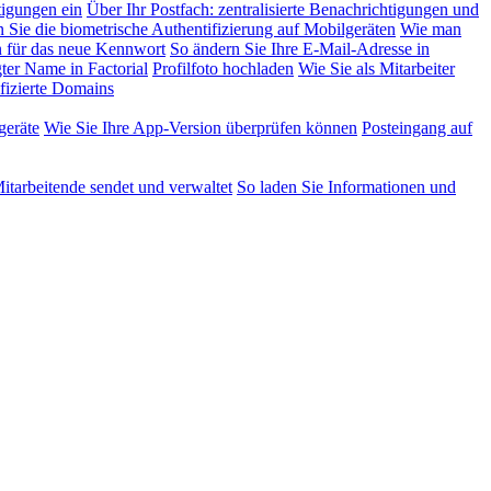
tigungen ein
Über Ihr Postfach: zentralisierte Benachrichtigungen und
n Sie die biometrische Authentifizierung auf Mobilgeräten
Wie man
 für das neue Kennwort
So ändern Sie Ihre E-Mail-Adresse in
ter Name in Factorial
Profilfoto hochladen
Wie Sie als Mitarbeiter
fizierte Domains
geräte
Wie Sie Ihre App-Version überprüfen können
Posteingang auf
tarbeitende sendet und verwaltet
So laden Sie Informationen und