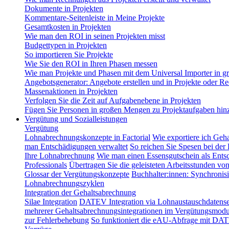
Dokumente in Projekten
Kommentare-Seitenleiste in Meine Projekte
Gesamtkosten in Projekten
Wie man den ROI in seinen Projekten misst
Budgettypen in Projekten
So importieren Sie Projekte
Wie Sie den ROI in Ihren Phasen messen
Wie man Projekte und Phasen mit dem Universal Importer in g
Angebotsgenerator: Angebote erstellen und in Projekte oder
Massenaktionen in Projekten
Verfolgen Sie die Zeit auf Aufgabenebene in Projekten
Fügen Sie Personen in großen Mengen zu Projektaufgaben hin
Vergütung und Sozialleistungen
Vergütung
Lohnabrechnungskonzepte in Factorial
Wie exportiere ich Geh
man Entschädigungen verwaltet
So reichen Sie Spesen bei der
Ihre Lohnabrechnung
Wie man einen Essensgutschein als Entsc
Professionals
Übertragen Sie die geleisteten Arbeitsstunden vo
Glossar der Vergütungskonzepte
Buchhalter:innen: Synchronisi
Lohnabrechnungszyklen
Integration der Gehaltsabrechnung
Silae Integration
DATEV Integration via Lohnaustauschdatense
mehrerer Gehaltsabrechnungsintegrationen im Vergütungsmodu
zur Fehlerbehebung
So funktioniert die eAU-Abfrage mit DAT