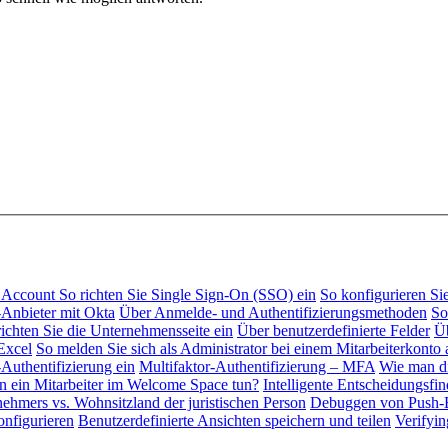
al Account
So richten Sie Single Sign-On (SSO) ein
So konfigurieren S
Anbieter mit Okta
Über Anmelde- und Authentifizierungsmethoden
So
richten Sie die Unternehmensseite ein
Über benutzerdefinierte Felder
Üb
Excel
So melden Sie sich als Administrator bei einem Mitarbeiterkonto 
-Authentifizierung ein
Multifaktor-Authentifizierung – MFA
Wie man di
 ein Mitarbeiter im Welcome Space tun?
Intelligente Entscheidungsfi
ehmers vs. Wohnsitzland der juristischen Person
Debuggen von Push-B
onfigurieren
Benutzerdefinierte Ansichten speichern und teilen
Verifyi