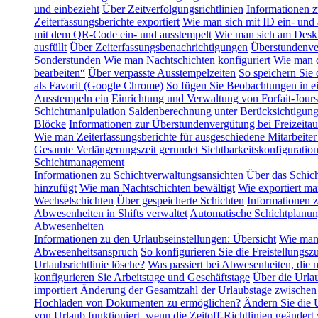
und einbezieht
Über Zeitverfolgungsrichtlinien
Informationen z
Zeiterfassungsberichte exportiert
Wie man sich mit ID ein- und 
mit dem QR-Code ein- und ausstempelt
Wie man sich am Deskt
ausfüllt
Über Zeiterfassungsbenachrichtigungen
Überstundenve
Sonderstunden
Wie man Nachtschichten konfiguriert
Wie man d
bearbeiten“
Über verpasste Ausstempelzeiten
So speichern Sie
als Favorit (Google Chrome)
So fügen Sie Beobachtungen in ei
Ausstempeln ein
Einrichtung und Verwaltung von Forfait-Jours
Schichtmanipulation
Saldenberechnung unter Berücksichtigung 
Blöcke
Informationen zur Überstundenvergütung bei Freizeitau
Wie man Zeiterfassungsberichte für ausgeschiedene Mitarbeiter 
Gesamte Verlängerungszeit gerundet
Sichtbarkeitskonfigurati
Schichtmanagement
Informationen zu Schichtverwaltungsansichten
Über das Schic
hinzufügt
Wie man Nachtschichten bewältigt
Wie exportiert ma
Wechselschichten
Über gespeicherte Schichten
Informationen 
Abwesenheiten in Shifts verwaltet
Automatische Schichtplanu
Abwesenheiten
Informationen zu den Urlaubseinstellungen: Übersicht
Wie man 
Abwesenheitsanspruch
So konfigurieren Sie die Freistellungszu
Urlaubsrichtlinie lösche?
Was passiert bei Abwesenheiten, die 
konfigurieren Sie Arbeitstage und Geschäftstage
Über die Urla
importiert
Änderung der Gesamtzahl der Urlaubstage zwischen
Hochladen von Dokumenten zu ermöglichen?
Ändern Sie die U
von Urlaub funktioniert, wenn die Zeitoff-Richtlinien geändert