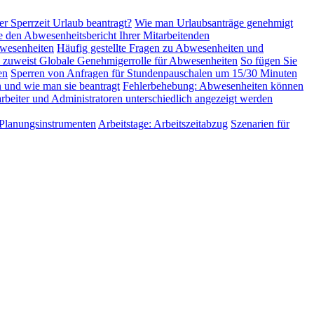
er Sperrzeit Urlaub beantragt?
Wie man Urlaubsanträge genehmigt
e den Abwesenheitsbericht Ihrer Mitarbeitenden
wesenheiten
Häufig gestellte Fragen zu Abwesenheiten und
 zuweist
Globale Genehmigerrolle für Abwesenheiten
So fügen Sie
en
Sperren von Anfragen für Stundenpauschalen um 15/30 Minuten
 und wie man sie beantragt
Fehlerbehebung: Abwesenheiten können
beiter und Administratoren unterschiedlich angezeigt werden
 Planungsinstrumenten
Arbeitstage: Arbeitszeitabzug
Szenarien für