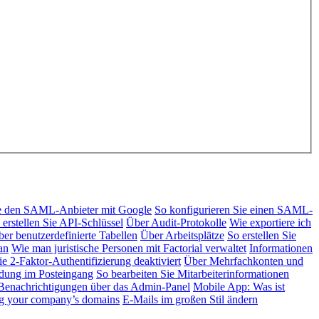
ie den SAML-Anbieter mit Google
So konfigurieren Sie einen SAML-
 erstellen Sie API-Schlüssel
Über Audit-Protokolle
Wie exportiere ich
er benutzerdefinierte Tabellen
Über Arbeitsplätze
So erstellen Sie
an
Wie man juristische Personen mit Factorial verwaltet
Informationen
e 2-Faktor-Authentifizierung deaktiviert
Über Mehrfachkonten und
ndung im Posteingang
So bearbeiten Sie Mitarbeiterinformationen
enachrichtigungen über das Admin-Panel
Mobile App: Was ist
ng your company’s domains
E-Mails im großen Stil ändern