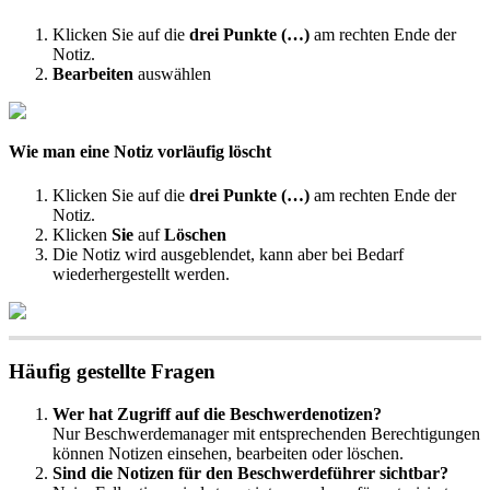
Klicken
Sie
auf
die
drei
Punkte
(
…
)
am
rechten
Ende
der
Notiz
.
Bearbeiten
ausw
ä
hlen
Wie
man
eine
Notiz
vorl
ä
ufig
l
ö
scht
Klicken
Sie
auf
die
drei
Punkte
(
…
)
am
rechten
Ende
der
Notiz
.
Klicken
Sie
auf
L
ö
schen
Die
Notiz
wird
ausgeblendet
,
kann
aber
bei
Bedarf
wiederhergestellt
werden
.
H
ä
ufig
gestellte
Fragen
Wer
hat
Zugriff
auf
die
Beschwerdenotizen
?
Nur
Beschwerdemanager
mit
entsprechenden
Berechtigungen
k
ö
nnen
Notizen
einsehen
,
bearbeiten
oder
l
ö
schen
.
Sind
die
Notizen
f
ü
r
den
Beschwerdef
ü
hrer
sichtbar
?