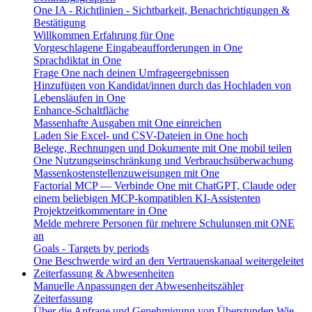
One IA - Richtlinien - Sichtbarkeit, Benachrichtigungen &
Bestätigung
Willkommen Erfahrung für One
Vorgeschlagene Eingabeaufforderungen in One
Sprachdiktat in One
Frage One nach deinen Umfrageergebnissen
Hinzufügen von Kandidat/innen durch das Hochladen von
Lebensläufen in One
Enhance-Schaltfläche
Massenhafte Ausgaben mit One einreichen
Laden Sie Excel- und CSV-Dateien in One hoch
Belege, Rechnungen und Dokumente mit One mobil teilen
One Nutzungseinschränkung und Verbrauchsüberwachung
Massenkostenstellenzuweisungen mit One
Factorial MCP — Verbinde One mit ChatGPT, Claude oder
einem beliebigen MCP-kompatiblen KI-Assistenten
Projektzeitkommentare in One
Melde mehrere Personen für mehrere Schulungen mit ONE
an
Goals - Targets by periods
One Beschwerde wird an den Vertrauenskanaal weitergeleitet
Zeiterfassung & Abwesenheiten
Manuelle Anpassungen der Abwesenheitszähler
Zeiterfassung
Über die Anfrage und Genehmigung von Überstunden
Wie