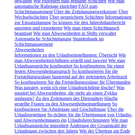
bewältigt
Wie exportiert man geplante Schichten
Wie man
automatische Ruhetage einrichtet
FAQ zum
Schichtmanagement
Über die Zeitplanungswerkzeuge
Über
Wechselschichten
Über gespeicherte Schichten
Informationen
zur Einsatzplanung
So können Sie den Jahresbilanzbericht
anzeigen und exportieren
Wie man einen Schichttausch
beantragt
Wie man Abwesenheiten in Shifts verwaltet
Automatische Schichtplanung
Stundenbank im
Schichtmanagement
Abwesenheiten
Informationen zu den Urlaubseinstellungen: Übersicht
Wie
man Abwesenheitsrichtlinien erstellt und zuweist
Wie man
Urlaubsansprüche konfiguriert
So konfigurieren Sie einen
festen Abwesenheitsanspruch
So konfigurieren Sie die
Freistellungszulage basierend auf der geleisteten Arbeitszeit
So konfigurieren Sie die Freistellungszulage für Überstunden
Was passiert, wenn ich eine Urlaubsrichtlinie lösche?
Was
passiert bei Abwesenheiten, die mehr als einen Zyklus
umfassen?
Zu den Zeiträumen des Dienstalters
Häufig
gestellte Fragen zu den Abwesenheitseinstellungen
So
konfigurieren Sie Arbeitstage und Geschäftstage
Über die
Urlaubsregelung
So richten Sie die Übertragung von Urlaubs-
und Abwesenheitstagen ein
Urlaubsberechnungen
Wie man
Urlaubsansprüche importiert
Änderung der Gesamtzahl der
Urlaubstage zwischen den Jahren
Wie der Übertrag am Ende