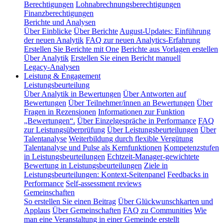
Berechtigungen
Lohnabrechnungsberechtigungen
Finanzberechtigungen
Berichte und Analysen
Über Einblicke
Über Berichte
August-Updates: Einführung
der neuen Analytik
FAQ zur neuen Analytics-Erfahrung
Erstellen Sie Berichte mit One
Berichte aus Vorlagen erstellen
Über Analytik
Erstellen Sie einen Bericht manuell
Legacy-Analysen
Leistung & Engagement
Leistungsbeurteilung
Über Analytik in Bewertungen
Über Antworten auf
Bewertungen
Über Teilnehmer/innen an Bewertungen
Über
Fragen in Rezensionen
Informationen zur Funktion
„Bewertungen“.
Über Einzelgespräche in Performance
FAQ
zur Leistungsüberprüfung
Über Leistungsbeurteilungen
Über
Talentanalyse
Weiterbildung durch flexible Vergütung
Talentanalyse und Pulse als Kernfunktionen
Kompetenzstufen
in Leistungsbeurteilungen
Echtzeit-Manager-gewichtete
Bewertung in Leistungsbeurteilungen
Ziele in
Leistungsbeurteilungen: Kontext-Seitenpanel
Feedbacks in
Performance
Self-assessment reviews
Gemeinschaften
So erstellen Sie einen Beitrag
Über Glückwunschkarten und
Applaus
Über Gemeinschaften
FAQ zu Communities
Wie
man eine Veranstaltung in einer Gemeinde erstellt