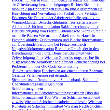
Beobachtungen in einem Stundenzettel hinzu oder bearbeiten
sie
Zeiterfassungsbenachrichtigungen
Richten Sie in der
mobilen App Erinnerungen zum Ein- und Ausstempeln ein
Einrichtung und Verwaltung von Forfait-Jours-Verträgen
Erkennen Sie Fehler in der Arbeitszeittabelle proaktiv mit
Warnmeldungen
Benachrichtigungen zur Zeiterfassung –
Alarm bei Schichtmanipulation
Saldenberechnung unter
Berücksichtigung von Freizeit
Automatische Korrekturen für
manuelle Pausen
Wie man die Arbeit von zu Hause in
Factorial abbildet
Zeitkategorien und Blöcke
Informationen
zur Überstundenvergütung bei Freizeitausgleich
Negativsaldokompensation
Bezahlter Urlaub, der in den
Berechnungen von Forfait Jours berücksichtigt wird
Zeitverfolgungsfilter
Wie man Zeiterfassungsberichte für
ausgeschiedene Mitarbeiter herunterlädt
Fehlerbehebung bei
Problemen mit der QR-Code Zeiterfassung
(Ein-/Auschecken)
Einchecken aus einer anderen Zeitzone
Gesamte Verlängerungszeit gerundet
Sichtbarkeitskonfiguration von Stundenbank, Saldo und
Überstunden/Ergänzungsstunden
Schichtmanagement
Informationen zu Schichtverwaltungsansichten
Über das
Schichtmanagement-Tool
Wie man Schichten erstellt und
zuweist
Wie man Schichten bearbeitet und löscht
Wie man
Ruhetage zu Schichten hinzufügt
Wie man Nachtschichten