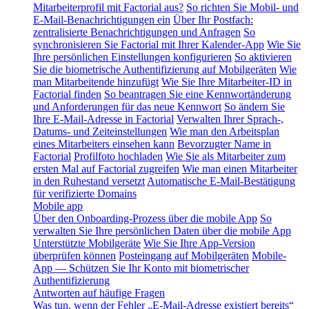
Mitarbeiterprofil mit Factorial aus?
So richten Sie Mobil- und
E-Mail-Benachrichtigungen ein
Über Ihr Postfach:
zentralisierte Benachrichtigungen und Anfragen
So
synchronisieren Sie Factorial mit Ihrer Kalender-App
Wie Sie
Ihre persönlichen Einstellungen konfigurieren
So aktivieren
Sie die biometrische Authentifizierung auf Mobilgeräten
Wie
man Mitarbeitende hinzufügt
Wie Sie Ihre Mitarbeiter-ID in
Factorial finden
So beantragen Sie eine Kennwortänderung
und Anforderungen für das neue Kennwort
So ändern Sie
Ihre E-Mail-Adresse in Factorial
Verwalten Ihrer Sprach-,
Datums- und Zeiteinstellungen
Wie man den Arbeitsplan
eines Mitarbeiters einsehen kann
Bevorzugter Name in
Factorial
Profilfoto hochladen
Wie Sie als Mitarbeiter zum
ersten Mal auf Factorial zugreifen
Wie man einen Mitarbeiter
in den Ruhestand versetzt
Automatische E-Mail-Bestätigung
für verifizierte Domains
Mobile app
Über den Onboarding-Prozess über die mobile App
So
verwalten Sie Ihre persönlichen Daten über die mobile App
Unterstützte Mobilgeräte
Wie Sie Ihre App-Version
überprüfen können
Posteingang auf Mobilgeräten
Mobile-
App — Schützen Sie Ihr Konto mit biometrischer
Authentifizierung
Antworten auf häufige Fragen
Was tun, wenn der Fehler „E-Mail-Adresse existiert bereits“