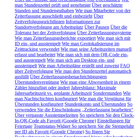
man Stundenzettel prüft und genehmigt
Über geschätzte
Stunden und Stundenguthaben
Wie man Mitarbeiter von der
Zeiterfassung ausschließt und einbezieht
Über
Zeitverfolgungsrichtlinien
Informationen zur
Standortverfolgung am Arbeitsplatz
Über Pausen
Über die
Toleranz bei der Zeitverfolgung
Über Zeiterfassungssysteme
Wie man Zeiterfassungsberichte exportiert
Wie man sich mit
ID ein- und ausstempelt
Wie man Geolokalisierung im
Zeittracking verwendet
Wie man seine Arbeitszeiten manuell
erfasst und bearbeitet
Wie man sich mit dem QR-Code ein-
und ausstempelt
Wie man sich am Desktop ein- und
ausstempelt
Wie man Arbeitspläne erstellt und zuweist
FAQ
über Zeitverfolgung
Wie man den Stundenzettel automatisch
ausfüllt
Über Zeiterfassungsbenachrichtigungen
Überstundenvergütung
Wie man eine Abwesenheit in einem
Zähler hinzufügt oder ändert
Jahresbilanz: Maximale
Jahresarbeitszeit vs. geplante Arbeitszeit
Sonderstunden
Wie
man Nachtschichten konfiguriert
Wie man die Vergütung für
Überstunden konfiguriert
Stundenkonto und Überstunden
So
verwenden Sie die Einschränkung „Zeiterfassung bearbeiten“
Über verpasste Ausstempelzeiten
So speichern Sie den Clock-
In-QR-Code als Favorit (Google Chrome)
Einstellungen für
Feiertage
Teamstatus-Widget
So speichern Sie die Stempeluhr
per ID als Favorit (Google Chrome)
So fügen Sie