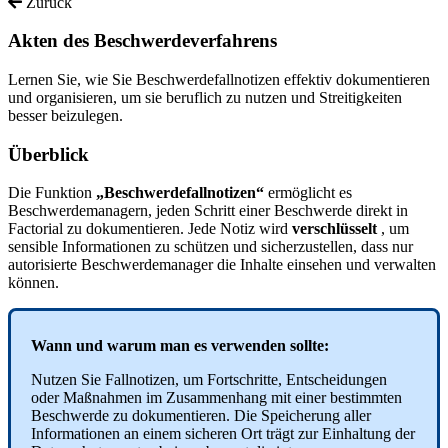
Zurück
Akten des Beschwerdeverfahrens
Lernen Sie, wie Sie Beschwerdefallnotizen effektiv dokumentieren
und organisieren, um sie beruflich zu nutzen und Streitigkeiten
besser beizulegen.
Ü
berblick
Die
Funktion
„
Beschwerdefallnotizen
“
erm
ö
glicht
es
Beschwerdemanagern
,
jeden
Schritt
einer
Beschwerde
direkt
in
Factorial
zu
dokumentieren
.
Jede
Notiz
wird
verschl
ü
sselt
,
um
sensible
Informationen
zu
sch
ü
tzen
und
sicherzustellen
,
dass
nur
autorisierte
Beschwerdemanager
die
Inhalte
einsehen
und
verwalten
k
ö
nnen
.
Wann
und
warum
man
es
verwenden
sollte
:
Nutzen
Sie
Fallnotizen
,
um
Fortschritte
,
Entscheidungen
oder
Ma
ß
nahmen
im
Zusammenhang
mit
einer
bestimmten
Beschwerde
zu
dokumentieren
.
Die
Speicherung
aller
Informationen
an
einem
sicheren
Ort
tr
ä
gt
zur
Einhaltung
der