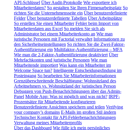
API-Schlüssel
Über Audit-Protokolle
Wie exportiere ich
Mitarbeiterdaten?
So gestalten Sie Ihren Firmenarbeitsplatz
So
richten Sie die Unternehmensseite ein
Über benutzerdefinierte
Felder
Über benutzerdefinierte Tabellen
Über Arbeitsplätze
So erstellen Sie einen Mitarbeiter
Fehler beim Import von
Mitarbeiterdaten aus Excel
So melden Sie sich als
Administrator bei einem Mitarbeiterkonto an
Wie man
juristische Personen mit Factorial verwaltet
Informationen zu
den Sicherheitseinstellungen
So richten Sie die Zwei-Faktor-
Authentifizierung ein
Multifaktor-Authentifizierung – MFA
Wie man die 2-Faktor-Authentifizierung deaktiviert
Über
Mehrfachkonten und juristische Personen
Wie man
Mitarbeitende importiert
Was kann ein Mitarbeiter im
Welcome Space tun?
Intelligente Entscheidungsfindung im
Posteingang
So bearbeiten Sie Mitarbeiterinformationen
Grenzüberschreitende Beschäftigung: Wohnsitzland des
Arbeitnehmers vs. Wohnsitzland der juristischen Person
Debuggen von Push-Benachrichtigungen über das Admin-
Panel
Mobile App: Was ist möglich und was nicht?
IRPF-
Prozentsätze für Mitarbeitende konfigurieren
Benutzerdefinierte Ansichten speichern und teilen
Verifying
your company’s domains
E-Mails im großen Stil ändern
Technischer Kontakt für API-Fehlerbenachrichtigungen
Verwaltung meines Mitarbeiterprofils
Über das Dashboard
Wie fülle ich mein persönliches