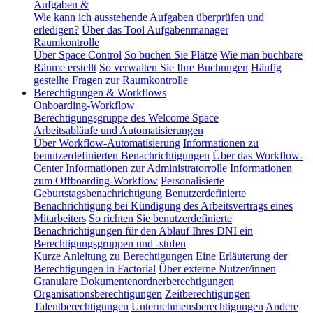
Aufgaben &
Wie kann ich ausstehende Aufgaben überprüfen und
erledigen?
Über das Tool Aufgabenmanager
Raumkontrolle
Über Space Control
So buchen Sie Plätze
Wie man buchbare
Räume erstellt
So verwalten Sie Ihre Buchungen
Häufig
gestellte Fragen zur Raumkontrolle
Berechtigungen & Workflows
Onboarding-Workflow
Berechtigungsgruppe des Welcome Space
Arbeitsabläufe und Automatisierungen
Über Workflow-Automatisierung
Informationen zu
benutzerdefinierten Benachrichtigungen
Über das Workflow-
Center
Informationen zur Administratorrolle
Informationen
zum Offboarding-Workflow
Personalisierte
Geburtstagsbenachrichtigung
Benutzerdefinierte
Benachrichtigung bei Kündigung des Arbeitsvertrags eines
Mitarbeiters
So richten Sie benutzerdefinierte
Benachrichtigungen für den Ablauf Ihres DNI ein
Berechtigungsgruppen und -stufen
Kurze Anleitung zu Berechtigungen
Eine Erläuterung der
Berechtigungen in Factorial
Über externe Nutzer/innen
Granulare Dokumentenordnerberechtigungen
Organisationsberechtigungen
Zeitberechtigungen
Talentberechtigungen
Unternehmensberechtigungen
Andere