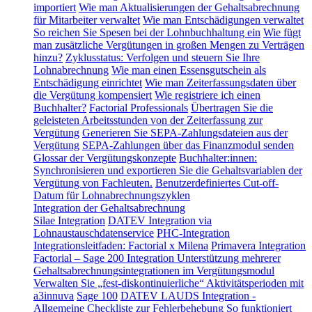
importiert
Wie man Aktualisierungen der Gehaltsabrechnung
für Mitarbeiter verwaltet
Wie man Entschädigungen verwaltet
So reichen Sie Spesen bei der Lohnbuchhaltung ein
Wie fügt
man zusätzliche Vergütungen in großen Mengen zu Verträgen
hinzu?
Zyklusstatus: Verfolgen und steuern Sie Ihre
Lohnabrechnung
Wie man einen Essensgutschein als
Entschädigung einrichtet
Wie man Zeiterfassungsdaten über
die Vergütung kompensiert
Wie registriere ich einen
Buchhalter?
Factorial Professionals
Übertragen Sie die
geleisteten Arbeitsstunden von der Zeiterfassung zur
Vergütung
Generieren Sie SEPA-Zahlungsdateien aus der
Vergütung
SEPA-Zahlungen über das Finanzmodul senden
Glossar der Vergütungskonzepte
Buchhalter:innen:
Synchronisieren und exportieren Sie die Gehaltsvariablen der
Vergütung von Fachleuten.
Benutzerdefiniertes Cut-off-
Datum für Lohnabrechnungszyklen
Integration der Gehaltsabrechnung
Silae Integration
DATEV Integration via
Lohnaustauschdatenservice
PHC-Integration
Integrationsleitfaden: Factorial x Milena
Primavera Integration
Factorial – Sage 200 Integration
Unterstützung mehrerer
Gehaltsabrechnungsintegrationen im Vergütungsmodul
Verwalten Sie „fest-diskontinuierliche“ Aktivitätsperioden mit
a3innuva
Sage 100
DATEV LAUDS Integration -
Allgemeine Checkliste zur Fehlerbehebung
So funktioniert