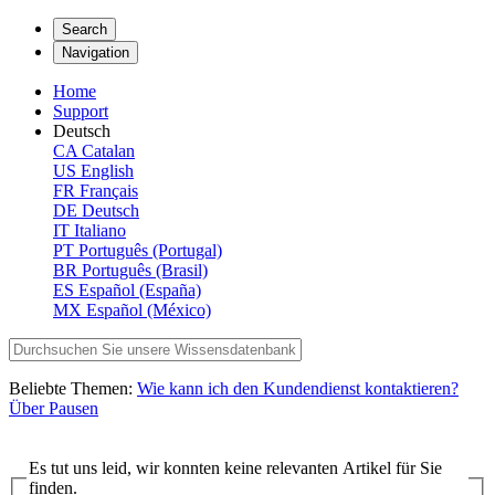
Search
Navigation
Home
Support
Deutsch
CA
Catalan
US
English
FR
Français
DE
Deutsch
IT
Italiano
PT
Português (Portugal)
BR
Português (Brasil)
ES
Español (España)
MX
Español (México)
Beliebte Themen:
Wie kann ich den Kundendienst kontaktieren?
Über Pausen
Es tut uns leid, wir konnten keine relevanten Artikel für Sie
finden.