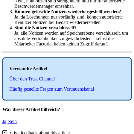
Nein
,
Fallnotizen
sind
streng
intern
und
nur
f
ü
r
autorisierte
Beschwerdemanager
einsehbar
.
K
ö
nnen
gel
ö
schte
Notizen
wiederhergestellt
werden
?
Ja
,
da
L
ö
schungen
nur
vorl
ä
ufig
sind
,
k
ö
nnen
autorisierte
Benutzer
Notizen
bei
Bedarf
wiederherstellen
.
Sind
die
Notizen
verschl
ü
sselt
?
Ja
,
alle
Notizen
werden
auf
Speicherebene
verschl
ü
sselt
,
um
absolute
Vertraulichkeit
zu
gew
ä
hrleisten
–
selbst
die
Mitarbeiter
Factorial
haben
keinen
Zugriff
darauf
.
Verwandte
Artikel
Ü
ber
den
Trust
Channel
H
ä
ufig
gestellte
Fragen
zum
Vertrauenskanal
War dieser Artikel hilfreich?
Ja
Nein
Give feedback about this article