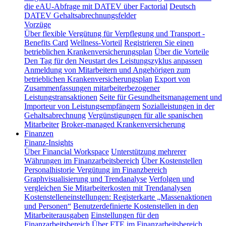
die eAU-Abfrage mit DATEV über Factorial
Deutsch
DATEV Gehaltsabrechnungsfelder
Vorzüge
Über flexible Vergütung für Verpflegung und Transport -
Benefits Card
Wellness-Vorteil
Registrieren Sie einen
betrieblichen Krankenversicherungsplan
Über die Vorteile
Den Tag für den Neustart des Leistungszyklus anpassen
Anmeldung von Mitarbeitern und Angehörigen zum
betrieblichen Krankenversicherungsplan
Export von
Zusammenfassungen mitarbeiterbezogener
Leistungstransaktionen
Seite für Gesundheitsmanagement und
Importeur von Leistungsempfängern
Sozialleistungen in der
Gehaltsabrechnung
Vergünstigungen für alle spanischen
Mitarbeiter
Broker-managed Krankenversicherung
Finanzen
Finanz-Insights
Über Financial Workspace
Unterstützung mehrerer
Währungen im Finanzarbeitsbereich
Über Kostenstellen
Personalhistorie
Vergütung im Finanzbereich
Graphvisualisierung und Trendanalyse
Verfolgen und
vergleichen Sie Mitarbeiterkosten mit Trendanalysen
Kostenstelleneinstellungen: Registerkarte „Massenaktionen
und Personen“
Benutzerdefinierte Kostenstellen in den
Mitarbeiterausgaben
Einstellungen für den
Finanzarbeitsbereich
Über FTE im Finanzarbeitsbereich