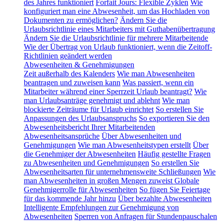
des Jahres funktioniert
Forfait Jours: Flexible Zyklen
Wie
konfiguriert man eine Abwesenheit, um das Hochladen von
Dokumenten zu ermöglichen?
Ändern Sie die
Urlaubsrichtlinie eines Mitarbeiters mit Guthabenübertragung
Ändern Sie die Urlaubsrichtlinie für mehrere Mitarbeitende
Wie der Übertrag von Urlaub funktioniert, wenn die Zeitoff-
Richtlinien geändert werden
Abwesenheiten & Genehmigungen
Zeit außerhalb des Kalenders
Wie man Abwesenheiten
beantragen und zuweisen kann
Was passiert, wenn ein
Mitarbeiter während einer Sperrzeit Urlaub beantragt?
Wie
man Urlaubsanträge genehmigt und ablehnt
Wie man
blockierte Zeiträume für Urlaub einrichtet
So erstellen Sie
Anpassungen des Urlaubsanspruchs
So exportieren Sie den
Abwesenheitsbericht Ihrer Mitarbeitenden
Abwesenheitsansprüche
Über Abwesenheiten und
Genehmigungen
Wie man Abwesenheitstypen erstellt
Über
die Genehmiger der Abwesenheiten
Häufig gestellte Fragen
zu Abwesenheiten und Genehmigungen
So erstellen Sie
Abwesenheitsarten für unternehmensweite Schließungen
Wie
man Abwesenheiten in großen Mengen zuweist
Globale
Genehmigerrolle für Abwesenheiten
So fügen Sie Feiertage
für das kommende Jahr hinzu
Über bezahlte Abwesenheiten
Intelligente Empfehlungen zur Genehmigung von
Abwesenheiten
Sperren von Anfragen für Stundenpauschalen