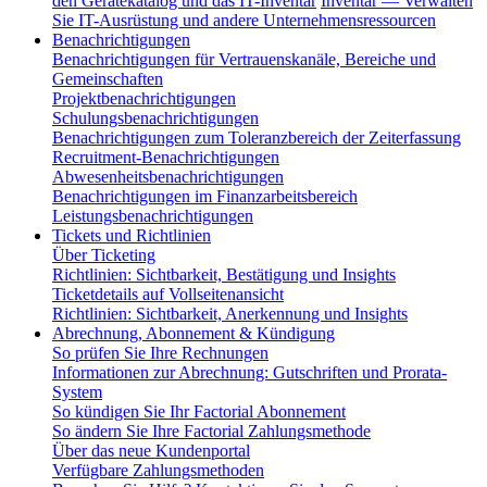
den Gerätekatalog und das IT-Inventar
Inventar — Verwalten
Sie IT-Ausrüstung und andere Unternehmensressourcen
Benachrichtigungen
Benachrichtigungen für Vertrauenskanäle, Bereiche und
Gemeinschaften
Projektbenachrichtigungen
Schulungsbenachrichtigungen
Benachrichtigungen zum Toleranzbereich der Zeiterfassung
Recruitment-Benachrichtigungen
Abwesenheitsbenachrichtigungen
Benachrichtigungen im Finanzarbeitsbereich
Leistungsbenachrichtigungen
Tickets und Richtlinien
Über Ticketing
Richtlinien: Sichtbarkeit, Bestätigung und Insights
Ticketdetails auf Vollseitenansicht
Richtlinien: Sichtbarkeit, Anerkennung und Insights
Abrechnung, Abonnement & Kündigung
So prüfen Sie Ihre Rechnungen
Informationen zur Abrechnung: Gutschriften und Prorata-
System
So kündigen Sie Ihr Factorial Abonnement
So ändern Sie Ihre Factorial Zahlungsmethode
Über das neue Kundenportal
Verfügbare Zahlungsmethoden