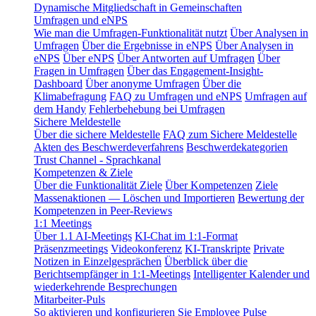
Dynamische Mitgliedschaft in Gemeinschaften
Umfragen und eNPS
Wie man die Umfragen-Funktionalität nutzt
Über Analysen in
Umfragen
Über die Ergebnisse in eNPS
Über Analysen in
eNPS
Über eNPS
Über Antworten auf Umfragen
Über
Fragen in Umfragen
Über das Engagement-Insight-
Dashboard
Über anonyme Umfragen
Über die
Klimabefragung
FAQ zu Umfragen und eNPS
Umfragen auf
dem Handy
Fehlerbehebung bei Umfragen
Sichere Meldestelle
Über die sichere Meldestelle
FAQ zum Sichere Meldestelle
Akten des Beschwerdeverfahrens
Beschwerdekategorien
Trust Channel - Sprachkanal
Kompetenzen & Ziele
Über die Funktionalität Ziele
Über Kompetenzen
Ziele
Massenaktionen — Löschen und Importieren
Bewertung der
Kompetenzen in Peer-Reviews
1:1 Meetings
Über 1.1 AI-Meetings
KI-Chat im 1:1-Format
Präsenzmeetings
Videokonferenz
KI-Transkripte
Private
Notizen in Einzelgesprächen
Überblick über die
Berichtsempfänger in 1:1-Meetings
Intelligenter Kalender und
wiederkehrende Besprechungen
Mitarbeiter-Puls
So aktivieren und konfigurieren Sie Employee Pulse