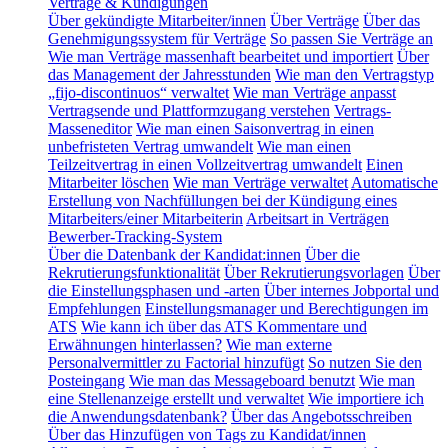
Verträge & Kündigungen
Über gekündigte Mitarbeiter/innen
Über Verträge
Über das
Genehmigungssystem für Verträge
So passen Sie Verträge an
Wie man Verträge massenhaft bearbeitet und importiert
Über
das Management der Jahresstunden
Wie man den Vertragstyp
„fijo-discontinuos“ verwaltet
Wie man Verträge anpasst
Vertragsende und Plattformzugang verstehen
Vertrags-
Masseneditor
Wie man einen Saisonvertrag in einen
unbefristeten Vertrag umwandelt
Wie man einen
Teilzeitvertrag in einen Vollzeitvertrag umwandelt
Einen
Mitarbeiter löschen
Wie man Verträge verwaltet
Automatische
Erstellung von Nachfüllungen bei der Kündigung eines
Mitarbeiters/einer Mitarbeiterin
Arbeitsart in Verträgen
Bewerber-Tracking-System
Über die Datenbank der Kandidat:innen
Über die
Rekrutierungsfunktionalität
Über Rekrutierungsvorlagen
Über
die Einstellungsphasen und -arten
Über internes Jobportal und
Empfehlungen
Einstellungsmanager und Berechtigungen im
ATS
Wie kann ich über das ATS Kommentare und
Erwähnungen hinterlassen?
Wie man externe
Personalvermittler zu Factorial hinzufügt
So nutzen Sie den
Posteingang
Wie man das Messageboard benutzt
Wie man
eine Stellenanzeige erstellt und verwaltet
Wie importiere ich
die Anwendungsdatenbank?
Über das Angebotsschreiben
Über das Hinzufügen von Tags zu Kandidat/innen