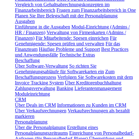
Vergleich von Gehaltsabrechnungskonzepten im
Finanzarbeitsbereich
Fragen zum Finanzarbeitsbereich in One
Planen Sie Ihre Belegschaft mit der Personalplanung
Ausgaben
Einführung in die Ausgaben
Modul-Einrichtung (Admins /
HR / Finanzen)
Verwaltung von Firmenkarten (Admins /
Finanzen)
Für Mitarbeitende: Spesen einreichen
Für
Genehmigende: Spesen prüfen und verwalten
Für das
Finanzteam
Häufige Probleme und Support
Best Practices
und Anwendungsfälle
Technische Extras
Beschaffung
Über Software-Verwaltung
So richten Sie
Genehmigungsabläufe für Softwarekarten ein
Zum
Beschaffungsprozess
Verfolgen Sie Softwarekosten mit dem
Invoice Tracking System
Über Kreditorenbuchhaltung
Zahlungsverwaltung
Banking
Lieferantenmanagement
Moduleinrichtung
CRM
Über Deals im CRM
Informationen zu Kunden im CRM
Über Verkaufsrechnungen
Verkaufsrechnungen als bezahlt
markieren
Personalplanung
Über die Personalplanung
Erstellung eines
Personalplanungszeitraums
Einreichung von Personalbedarf-
Anfragen (für Personalbedarf-Planer)
Überprüfung und