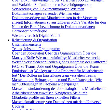
Über Dokumentvorlagen
Über Variablen
FAQ zu Vorlagen
und Variablen
So funktionieren Berechtigungen zur
Verwendung von Dokumentvorlagen
Wie man
Dokumentvorlagen versendet
Wie man eine
Dokumentvorlage mit Mitarbeiterdaten in der Vorschau
anzeigt
Informationen zu ausfüllbaren PDFs
Variable für den
Namen der Berufsbezeichnung in Dokumentvorlagen
Coffre-fort Numérique
Wie aktiviere ich Digital Vault?
Rekrutierung & Organisation
Unternehmensseite
Teams, Jobs und Organigramm
Über den Jobkatalog
Über das Organigramm
Über die
Manager/Rolle
Wie man zukünftige Mitarbeiter versteckt
Welche verschiedenen Rollen gibt es innerhalb der Plattform?
FAQ zu Teams, Jobs und Organigramm
Über die Teams-
Funktionalität
Wie legt man die Probezeit für Mitarbeitende
fest?
Die Rollen im Einstellungsteam verstehen
Teams
Massenimport
Beitragsgruppen und Berufskategorien
Wie
man Abteilungen in Factorial widerspiegelt
Massenumstrukturierung des Jobkatalogbaums
Mitarbeitende
Arbeitsbereichen zuweisen
Navigieren Sie durch
Mitarbeiterprofile mit Ihren aktuellen Filtern
Massenaktualisierung von Datensätzen mit dem Universal
Updater