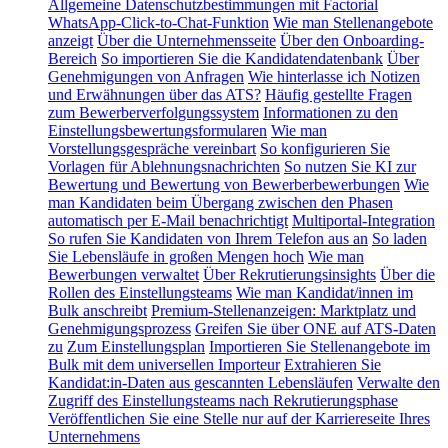
Allgemeine Datenschutzbestimmungen mit Factorial
WhatsApp-Click-to-Chat-Funktion
Wie man Stellenangebote
anzeigt
Über die Unternehmensseite
Über den Onboarding-
Bereich
So importieren Sie die Kandidatendatenbank
Über
Genehmigungen von Anfragen
Wie hinterlasse ich Notizen
und Erwähnungen über das ATS?
Häufig gestellte Fragen
zum Bewerberverfolgungssystem
Informationen zu den
Einstellungsbewertungsformularen
Wie man
Vorstellungsgespräche vereinbart
So konfigurieren Sie
Vorlagen für Ablehnungsnachrichten
So nutzen Sie KI zur
Bewertung und Bewertung von Bewerberbewerbungen
Wie
man Kandidaten beim Übergang zwischen den Phasen
automatisch per E-Mail benachrichtigt
Multiportal-Integration
So rufen Sie Kandidaten von Ihrem Telefon aus an
So laden
Sie Lebensläufe in großen Mengen hoch
Wie man
Bewerbungen verwaltet
Über Rekrutierungsinsights
Über die
Rollen des Einstellungsteams
Wie man Kandidat/innen im
Bulk anschreibt
Premium-Stellenanzeigen: Marktplatz und
Genehmigungsprozess
Greifen Sie über ONE auf ATS-Daten
zu
Zum Einstellungsplan
Importieren Sie Stellenangebote im
Bulk mit dem universellen Importeur
Extrahieren Sie
Kandidat:in-Daten aus gescannten Lebensläufen
Verwalte den
Zugriff des Einstellungsteams nach Rekrutierungsphase
Veröffentlichen Sie eine Stelle nur auf der Karriereseite Ihres
Unternehmens