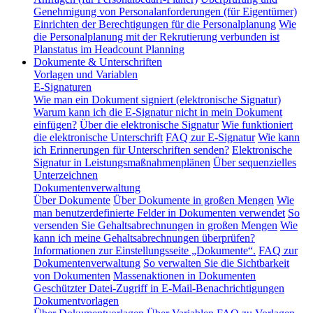
Genehmigung von Personalanforderungen (für Eigentümer)
Einrichten der Berechtigungen für die Personalplanung
Wie
die Personalplanung mit der Rekrutierung verbunden ist
Planstatus im Headcount Planning
Dokumente & Unterschriften
Vorlagen und Variablen
E-Signaturen
Wie man ein Dokument signiert (elektronische Signatur)
Warum kann ich die E-Signatur nicht in mein Dokument
einfügen?
Über die elektronische Signatur
Wie funktioniert
die elektronische Unterschrift
FAQ zur E-Signatur
Wie kann
ich Erinnerungen für Unterschriften senden?
Elektronische
Signatur in Leistungsmaßnahmenplänen
Über sequenzielles
Unterzeichnen
Dokumentenverwaltung
Über Dokumente
Über Dokumente in großen Mengen
Wie
man benutzerdefinierte Felder in Dokumenten verwendet
So
versenden Sie Gehaltsabrechnungen in großen Mengen
Wie
kann ich meine Gehaltsabrechnungen überprüfen?
Informationen zur Einstellungsseite „Dokumente“.
FAQ zur
Dokumentenverwaltung
So verwalten Sie die Sichtbarkeit
von Dokumenten
Massenaktionen in Dokumenten
Geschützter Datei-Zugriff in E-Mail-Benachrichtigungen
Dokumentvorlagen