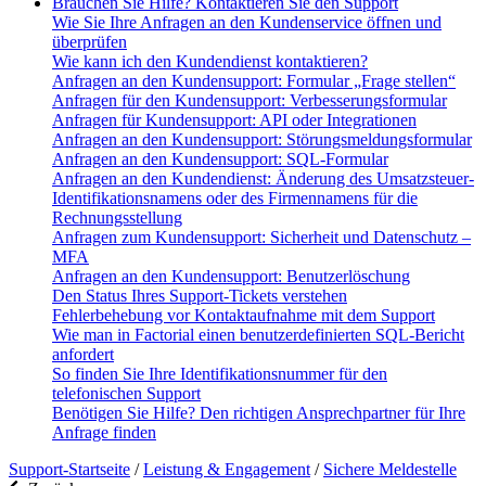
Brauchen Sie Hilfe? Kontaktieren Sie den Support
Wie Sie Ihre Anfragen an den Kundenservice öffnen und
überprüfen
Wie kann ich den Kundendienst kontaktieren?
Anfragen an den Kundensupport: Formular „Frage stellen“
Anfragen für den Kundensupport: Verbesserungsformular
Anfragen für Kundensupport: API oder Integrationen
Anfragen an den Kundensupport: Störungsmeldungsformular
Anfragen an den Kundensupport: SQL-Formular
Anfragen an den Kundendienst: Änderung des Umsatzsteuer-
Identifikationsnamens oder des Firmennamens für die
Rechnungsstellung
Anfragen zum Kundensupport: Sicherheit und Datenschutz –
MFA
Anfragen an den Kundensupport: Benutzerlöschung
Den Status Ihres Support-Tickets verstehen
Fehlerbehebung vor Kontaktaufnahme mit dem Support
Wie man in Factorial einen benutzerdefinierten SQL-Bericht
anfordert
So finden Sie Ihre Identifikationsnummer für den
telefonischen Support
Benötigen Sie Hilfe? Den richtigen Ansprechpartner für Ihre
Anfrage finden
Support-Startseite
/
Leistung & Engagement
/
Sichere Meldestelle