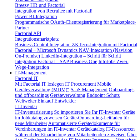
Breezy HR und Factorial
Integration von Recruitee mit Factorial!
Power BI-Integration
Programmatische OAuth-Clientregistrierung für Marketplace-
Partner
Factorial API
Integrationsmarktplatz
Business Central Integration
ZKTeco-Integration mit Factorial
Factorial – Microsoft Dynamics NAV-Integration (Navision
On-Premise)
LinkedIn-Integration – Schritt für Schritt
Integration Factorial – SAP Business One
InfoJobs Zwei-
Wege-Integration
IT-Management
Factorial IT
Mit Factorial IT loslegen
IT Procurement
Mobile
Geräteverwaltung (MDM)“
SaaS Management
Onboardings
und offboardings
Geräteverwaltung
Endpoint-Schutz
Weltweiter Einkauf
Entwickler
IT-Inventar
IT-Inventarisierung
So importieren Sie Ihr IT-Inventar
Geräte
im Jobkatalog zuweisen
Geräte-Onboarding-Leitfaden für
neue Mitarbeiter
Automatisierte Gerätedokumente für
Vereinbarungen im IT-Inventar
Gerätekatalog
IT-Ressourcen
während der Einarbeitung von Mitarbeitenden zuweisen
Über