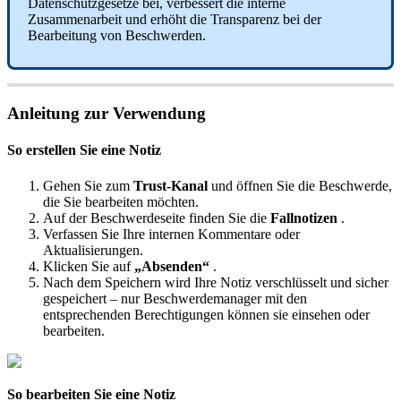
Datenschutzgesetze
bei
,
verbessert
die
interne
Zusammenarbeit
und
erh
ö
ht
die
Transparenz
bei
der
Bearbeitung
von
Beschwerden
.
Anleitung
zur
Verwendung
So
erstellen
Sie
eine
Notiz
Gehen
Sie
zum
Trust
-
Kanal
und
ö
ffnen
Sie
die
Beschwerde
,
die
Sie
bearbeiten
m
ö
chten
.
Auf
der
Beschwerdeseite
finden
Sie
die
Fallnotizen
.
Verfassen
Sie
Ihre
internen
Kommentare
oder
Aktualisierungen
.
Klicken
Sie
auf
„
Absenden
“
.
Nach
dem
Speichern
wird
Ihre
Notiz
verschl
ü
sselt
und
sicher
gespeichert
–
nur
Beschwerdemanager
mit
den
entsprechenden
Berechtigungen
k
ö
nnen
sie
einsehen
oder
bearbeiten
.
So
bearbeiten
Sie
eine
Notiz