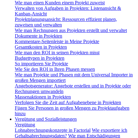
Wie man einen Kunden einem Projekt zuweist
Verwalten von Aufgaben in Projekten: Listenansicht &
Kanban-Ansicht
Projektplanungsansicht: Ressourcen effizient planen,
zuweisen und verwalten
Wie man Rechnungen aus Projekten erstellt und verwaltet
Dokumente in Projekten
Kommentare-Seitenleiste in Meine Projekte
Gesamtkosten in Projekten
Wie man den ROI in seinen Projekten misst
Budgettypen in Projekten
So importieren Sie Projekte
Wie Sie den ROI in Ihren Phasen messen
Wie man Projekte und Phasen mit dem Universal Importer in
großen Mengen importiert
Angebotsgenerator: Angebote erstellen und in Projekte oder
Rechnungen umwandeln
Massenaktionen in Projekten
Verfolgen Sie die Zeit auf Aufgabenebene in Projekten
Fügen Sie Personen in großen Mengen zu Projektaufgaben
hinzu
Vergütung und Sozialleistungen
Vergütung
Lohnabrechnungskonzepte in Factorial
Wie exportiere ich
Gehaltsabrechnungsdaten?
Wie man Entschädigungen