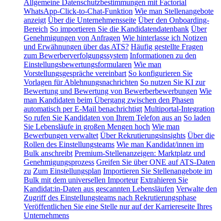
Allgemeine Datenschutzbestimmungen mit Factorial
WhatsApp-Click-to-Chat-Funktion
Wie man Stellenangebote
anzeigt
Über die Unternehmensseite
Über den Onboarding-
Bereich
So importieren Sie die Kandidatendatenbank
Über
Genehmigungen von Anfragen
Wie hinterlasse ich Notizen
und Erwähnungen über das ATS?
Häufig gestellte Fragen
zum Bewerberverfolgungssystem
Informationen zu den
Einstellungsbewertungsformularen
Wie man
Vorstellungsgespräche vereinbart
So konfigurieren Sie
Vorlagen für Ablehnungsnachrichten
So nutzen Sie KI zur
Bewertung und Bewertung von Bewerberbewerbungen
Wie
man Kandidaten beim Übergang zwischen den Phasen
automatisch per E-Mail benachrichtigt
Multiportal-Integration
So rufen Sie Kandidaten von Ihrem Telefon aus an
So laden
Sie Lebensläufe in großen Mengen hoch
Wie man
Bewerbungen verwaltet
Über Rekrutierungsinsights
Über die
Rollen des Einstellungsteams
Wie man Kandidat/innen im
Bulk anschreibt
Premium-Stellenanzeigen: Marktplatz und
Genehmigungsprozess
Greifen Sie über ONE auf ATS-Daten
zu
Zum Einstellungsplan
Importieren Sie Stellenangebote im
Bulk mit dem universellen Importeur
Extrahieren Sie
Kandidat:in-Daten aus gescannten Lebensläufen
Verwalte den
Zugriff des Einstellungsteams nach Rekrutierungsphase
Veröffentlichen Sie eine Stelle nur auf der Karriereseite Ihres
Unternehmens