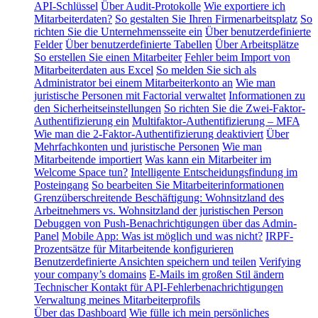
API-Schlüssel
Über Audit-Protokolle
Wie exportiere ich
Mitarbeiterdaten?
So gestalten Sie Ihren Firmenarbeitsplatz
So
richten Sie die Unternehmensseite ein
Über benutzerdefinierte
Felder
Über benutzerdefinierte Tabellen
Über Arbeitsplätze
So erstellen Sie einen Mitarbeiter
Fehler beim Import von
Mitarbeiterdaten aus Excel
So melden Sie sich als
Administrator bei einem Mitarbeiterkonto an
Wie man
juristische Personen mit Factorial verwaltet
Informationen zu
den Sicherheitseinstellungen
So richten Sie die Zwei-Faktor-
Authentifizierung ein
Multifaktor-Authentifizierung – MFA
Wie man die 2-Faktor-Authentifizierung deaktiviert
Über
Mehrfachkonten und juristische Personen
Wie man
Mitarbeitende importiert
Was kann ein Mitarbeiter im
Welcome Space tun?
Intelligente Entscheidungsfindung im
Posteingang
So bearbeiten Sie Mitarbeiterinformationen
Grenzüberschreitende Beschäftigung: Wohnsitzland des
Arbeitnehmers vs. Wohnsitzland der juristischen Person
Debuggen von Push-Benachrichtigungen über das Admin-
Panel
Mobile App: Was ist möglich und was nicht?
IRPF-
Prozentsätze für Mitarbeitende konfigurieren
Benutzerdefinierte Ansichten speichern und teilen
Verifying
your company’s domains
E-Mails im großen Stil ändern
Technischer Kontakt für API-Fehlerbenachrichtigungen
Verwaltung meines Mitarbeiterprofils
Über das Dashboard
Wie fülle ich mein persönliches