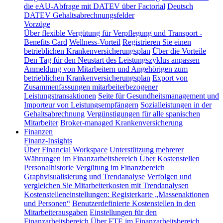
die eAU-Abfrage mit DATEV über Factorial
Deutsch
DATEV Gehaltsabrechnungsfelder
Vorzüge
Über flexible Vergütung für Verpflegung und Transport -
Benefits Card
Wellness-Vorteil
Registrieren Sie einen
betrieblichen Krankenversicherungsplan
Über die Vorteile
Den Tag für den Neustart des Leistungszyklus anpassen
Anmeldung von Mitarbeitern und Angehörigen zum
betrieblichen Krankenversicherungsplan
Export von
Zusammenfassungen mitarbeiterbezogener
Leistungstransaktionen
Seite für Gesundheitsmanagement und
Importeur von Leistungsempfängern
Sozialleistungen in der
Gehaltsabrechnung
Vergünstigungen für alle spanischen
Mitarbeiter
Broker-managed Krankenversicherung
Finanzen
Finanz-Insights
Über Financial Workspace
Unterstützung mehrerer
Währungen im Finanzarbeitsbereich
Über Kostenstellen
Personalhistorie
Vergütung im Finanzbereich
Graphvisualisierung und Trendanalyse
Verfolgen und
vergleichen Sie Mitarbeiterkosten mit Trendanalysen
Kostenstelleneinstellungen: Registerkarte „Massenaktionen
und Personen“
Benutzerdefinierte Kostenstellen in den
Mitarbeiterausgaben
Einstellungen für den
Finanzarbeitsbereich
Über FTE im Finanzarbeitsbereich