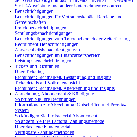
den Gerätekatalog und das IT-Inventar
Inventar — Verwalten
Sie IT-Ausrüstung und andere Unternehmensressourcen
Benachrichtigungen
Benachrichtigungen für Vertrauenskanäle, Bereiche und
Gemeinschaften
Projektbenachrichtigungen
Schulungsbenachrichtigungen
Benachrichtigungen zum Toleranzbereich der Zeiterfassung
Recruitment-Benachrichtigungen
Abwesenheitsbenachrichtigungen
Benachrichtigungen im Finanzarbeitsbereich
Leistungsbenachrichtigungen
Tickets und Richtlinien
Über Ticketing
Richtlinien: Sichtbarkeit, Bestätigung und Insights
Ticketdetails auf Vollseitenansicht
Richtlinien: Sichtbarkeit, Anerkennung und Insights
Abrechnung, Abonnement & Kündigung
So prüfen Sie Ihre Rechnungen
Informationen zur Abrechnung: Gutschriften und Prorata-
System
So kündigen Sie Ihr Factorial Abonnement
So ändern Sie Ihre Factorial Zahlungsmethode
Über das neue Kundenportal
Verfügbare Zahlungsmethoden