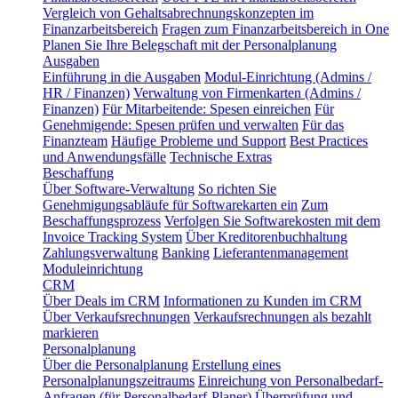
Vergleich von Gehaltsabrechnungskonzepten im
Finanzarbeitsbereich
Fragen zum Finanzarbeitsbereich in One
Planen Sie Ihre Belegschaft mit der Personalplanung
Ausgaben
Einführung in die Ausgaben
Modul-Einrichtung (Admins /
HR / Finanzen)
Verwaltung von Firmenkarten (Admins /
Finanzen)
Für Mitarbeitende: Spesen einreichen
Für
Genehmigende: Spesen prüfen und verwalten
Für das
Finanzteam
Häufige Probleme und Support
Best Practices
und Anwendungsfälle
Technische Extras
Beschaffung
Über Software-Verwaltung
So richten Sie
Genehmigungsabläufe für Softwarekarten ein
Zum
Beschaffungsprozess
Verfolgen Sie Softwarekosten mit dem
Invoice Tracking System
Über Kreditorenbuchhaltung
Zahlungsverwaltung
Banking
Lieferantenmanagement
Moduleinrichtung
CRM
Über Deals im CRM
Informationen zu Kunden im CRM
Über Verkaufsrechnungen
Verkaufsrechnungen als bezahlt
markieren
Personalplanung
Über die Personalplanung
Erstellung eines
Personalplanungszeitraums
Einreichung von Personalbedarf-
Anfragen (für Personalbedarf-Planer)
Überprüfung und