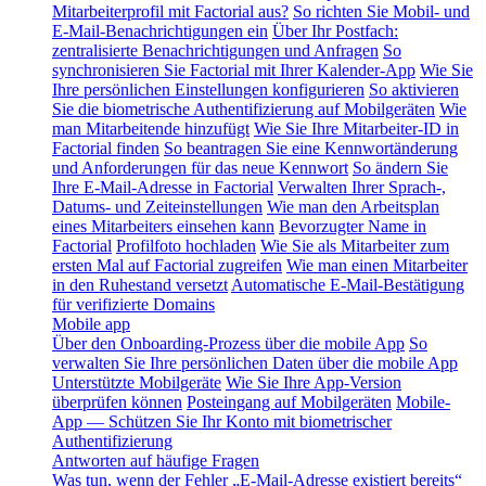
Mitarbeiterprofil mit Factorial aus?
So richten Sie Mobil- und
E-Mail-Benachrichtigungen ein
Über Ihr Postfach:
zentralisierte Benachrichtigungen und Anfragen
So
synchronisieren Sie Factorial mit Ihrer Kalender-App
Wie Sie
Ihre persönlichen Einstellungen konfigurieren
So aktivieren
Sie die biometrische Authentifizierung auf Mobilgeräten
Wie
man Mitarbeitende hinzufügt
Wie Sie Ihre Mitarbeiter-ID in
Factorial finden
So beantragen Sie eine Kennwortänderung
und Anforderungen für das neue Kennwort
So ändern Sie
Ihre E-Mail-Adresse in Factorial
Verwalten Ihrer Sprach-,
Datums- und Zeiteinstellungen
Wie man den Arbeitsplan
eines Mitarbeiters einsehen kann
Bevorzugter Name in
Factorial
Profilfoto hochladen
Wie Sie als Mitarbeiter zum
ersten Mal auf Factorial zugreifen
Wie man einen Mitarbeiter
in den Ruhestand versetzt
Automatische E-Mail-Bestätigung
für verifizierte Domains
Mobile app
Über den Onboarding-Prozess über die mobile App
So
verwalten Sie Ihre persönlichen Daten über die mobile App
Unterstützte Mobilgeräte
Wie Sie Ihre App-Version
überprüfen können
Posteingang auf Mobilgeräten
Mobile-
App — Schützen Sie Ihr Konto mit biometrischer
Authentifizierung
Antworten auf häufige Fragen
Was tun, wenn der Fehler „E-Mail-Adresse existiert bereits“