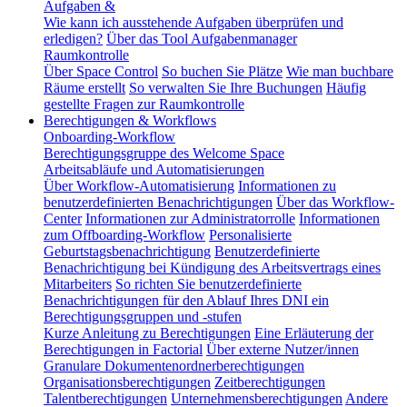
Aufgaben &
Wie kann ich ausstehende Aufgaben überprüfen und
erledigen?
Über das Tool Aufgabenmanager
Raumkontrolle
Über Space Control
So buchen Sie Plätze
Wie man buchbare
Räume erstellt
So verwalten Sie Ihre Buchungen
Häufig
gestellte Fragen zur Raumkontrolle
Berechtigungen & Workflows
Onboarding-Workflow
Berechtigungsgruppe des Welcome Space
Arbeitsabläufe und Automatisierungen
Über Workflow-Automatisierung
Informationen zu
benutzerdefinierten Benachrichtigungen
Über das Workflow-
Center
Informationen zur Administratorrolle
Informationen
zum Offboarding-Workflow
Personalisierte
Geburtstagsbenachrichtigung
Benutzerdefinierte
Benachrichtigung bei Kündigung des Arbeitsvertrags eines
Mitarbeiters
So richten Sie benutzerdefinierte
Benachrichtigungen für den Ablauf Ihres DNI ein
Berechtigungsgruppen und -stufen
Kurze Anleitung zu Berechtigungen
Eine Erläuterung der
Berechtigungen in Factorial
Über externe Nutzer/innen
Granulare Dokumentenordnerberechtigungen
Organisationsberechtigungen
Zeitberechtigungen
Talentberechtigungen
Unternehmensberechtigungen
Andere