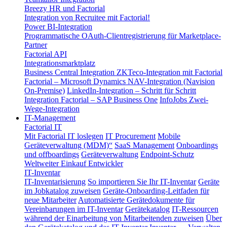
Breezy HR und Factorial
Integration von Recruitee mit Factorial!
Power BI-Integration
Programmatische OAuth-Clientregistrierung für Marketplace-
Partner
Factorial API
Integrationsmarktplatz
Business Central Integration
ZKTeco-Integration mit Factorial
Factorial – Microsoft Dynamics NAV-Integration (Navision
On-Premise)
LinkedIn-Integration – Schritt für Schritt
Integration Factorial – SAP Business One
InfoJobs Zwei-
Wege-Integration
IT-Management
Factorial IT
Mit Factorial IT loslegen
IT Procurement
Mobile
Geräteverwaltung (MDM)“
SaaS Management
Onboardings
und offboardings
Geräteverwaltung
Endpoint-Schutz
Weltweiter Einkauf
Entwickler
IT-Inventar
IT-Inventarisierung
So importieren Sie Ihr IT-Inventar
Geräte
im Jobkatalog zuweisen
Geräte-Onboarding-Leitfaden für
neue Mitarbeiter
Automatisierte Gerätedokumente für
Vereinbarungen im IT-Inventar
Gerätekatalog
IT-Ressourcen
während der Einarbeitung von Mitarbeitenden zuweisen
Über