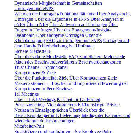
Dynamische Mitgliedschaft in Gemeinschaften
Umfragen und eNPS
Wie man die Umfragen-Funktionalität nutzt
Über Analysen in
Umfragen
Über die Ergebnisse in eNPS
Über Analysen in
eNPS
Über eNPS
Über Antworten auf Umfragen
Über
Fragen in Umfragen
Über das Engagement-Insight-
Dashboard
Über anonyme Umfragen
Über die
Klimabefragung
FAQ zu Umfragen und eNPS
Umfragen auf
dem Handy
Fehlerbehebung bei Umfragen
Sichere Meldestelle
Über die sichere Meldestelle
FAQ zum Sichere Meldestelle
Akten des Beschwerdeverfahrens
Beschwerdekategorien
Trust Channel - Sprachkanal
Kompetenzen & Ziele
Über die Funktionalität Ziele
Über Kompetenzen
Ziele
Massenaktionen — Löschen und Importieren
Bewertung der
Kompetenzen in Peer-Reviews
1:1 Meetings
Über 1.1 AI-Meetings
KI-Chat im 1:1-Format
Präsenzmeetings
Videokonferenz
KI-Transkripte
Private
Notizen in Einzelgesprächen
Überblick über die
Berichtsempfänger in 1:1-Meetings
Intelligenter Kalender und
wiederkehrende Besprechungen
Mitarbeiter-Puls
So aktivieren und konfigurieren Sie Employee Pulse