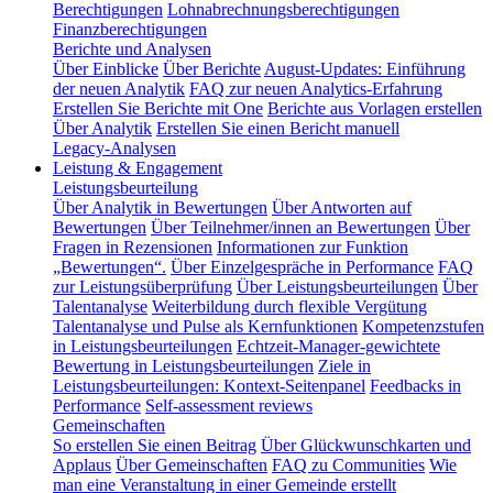
Berechtigungen
Lohnabrechnungsberechtigungen
Finanzberechtigungen
Berichte und Analysen
Über Einblicke
Über Berichte
August-Updates: Einführung
der neuen Analytik
FAQ zur neuen Analytics-Erfahrung
Erstellen Sie Berichte mit One
Berichte aus Vorlagen erstellen
Über Analytik
Erstellen Sie einen Bericht manuell
Legacy-Analysen
Leistung & Engagement
Leistungsbeurteilung
Über Analytik in Bewertungen
Über Antworten auf
Bewertungen
Über Teilnehmer/innen an Bewertungen
Über
Fragen in Rezensionen
Informationen zur Funktion
„Bewertungen“.
Über Einzelgespräche in Performance
FAQ
zur Leistungsüberprüfung
Über Leistungsbeurteilungen
Über
Talentanalyse
Weiterbildung durch flexible Vergütung
Talentanalyse und Pulse als Kernfunktionen
Kompetenzstufen
in Leistungsbeurteilungen
Echtzeit-Manager-gewichtete
Bewertung in Leistungsbeurteilungen
Ziele in
Leistungsbeurteilungen: Kontext-Seitenpanel
Feedbacks in
Performance
Self-assessment reviews
Gemeinschaften
So erstellen Sie einen Beitrag
Über Glückwunschkarten und
Applaus
Über Gemeinschaften
FAQ zu Communities
Wie
man eine Veranstaltung in einer Gemeinde erstellt