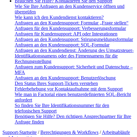
Brauchen Sie Hilfe? Kontaktieren Sie den Support
Wie Sie Ihre Anfragen an den Kundenservice öffnen und
überprüfen
Wie kann ich den Kundendienst kontaktieren?
Anfragen an den Kundensupport: Formular „Frage stellen“
Anfragen für den Kundensupport: Verbesserungsformular
Anfragen für Kundensupport: API oder Integrationen
Anfragen an den Kundensupport: Störungsmeldungsformular
Anfragen an den Kundensupport: SQL-Formular
Anfragen an den Kundendienst: Änderung des Umsatzsteuer-
Identifikationsnamens oder des Firmennamens für die
Rechnungsstellung
Anfragen zum Kundensupport: Sicherheit und Datenschutz –
MFA
Anfragen an den Kundensupport: Benutzerlöschung
Den Status Ihres Support-Tickets verstehen
Fehlerbehebung vor Kontaktaufnahme mit dem Support
Wie man in Factorial einen benutzerdefinierten SQL-Bericht
anfordert
So finden Sie Ihre Identifikationsnummer für den
telefonischen Support
Benötigen Sie Hilfe? Den richtigen Ansprechpartner für Ihre
Anfrage finden
Support-Startseite
/
Berechtigungen & Workflows
/
Arbeitsabläufe