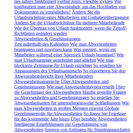
des Jahres funktioniert
Forfait Jours: Flexible Zyklen
Wie
konfiguriert man eine Abwesenheit, um das Hochladen von
Dokumenten zu ermöglichen?
Ändern Sie die
Urlaubsrichtlinie eines Mitarbeiters mit Guthabenübertragung
Ändern Sie die Urlaubsrichtlinie für mehrere Mitarbeitende
Wie der Übertrag von Urlaub funktioniert, wenn die Zeitoff-
Richtlinien geändert werden
Abwesenheiten & Genehmigungen
Zeit außerhalb des Kalenders
Wie man Abwesenheiten
beantragen und zuweisen kann
Was passiert, wenn ein
Mitarbeiter während einer Sperrzeit Urlaub beantragt?
Wie
man Urlaubsanträge genehmigt und ablehnt
Wie man
blockierte Zeiträume für Urlaub einrichtet
So erstellen Sie
Anpassungen des Urlaubsanspruchs
So exportieren Sie den
Abwesenheitsbericht Ihrer Mitarbeitenden
Abwesenheitsansprüche
Über Abwesenheiten und
Genehmigungen
Wie man Abwesenheitstypen erstellt
Über
die Genehmiger der Abwesenheiten
Häufig gestellte Fragen
zu Abwesenheiten und Genehmigungen
So erstellen Sie
Abwesenheitsarten für unternehmensweite Schließungen
Wie
man Abwesenheiten in großen Mengen zuweist
Globale
Genehmigerrolle für Abwesenheiten
So fügen Sie Feiertage
für das kommende Jahr hinzu
Über bezahlte Abwesenheiten
Intelligente Empfehlungen zur Genehmigung von
Abwesenheiten
Sperren von Anfragen für Stundenpauschalen