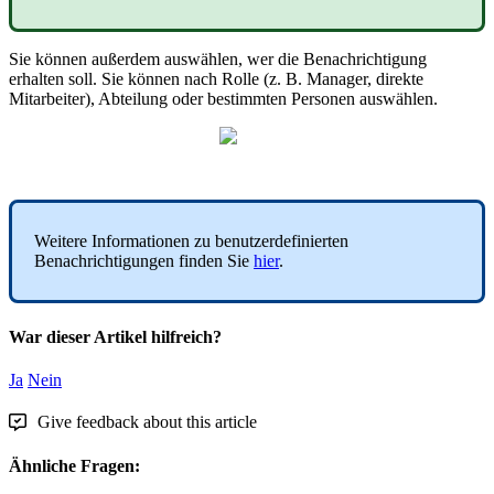
Sie
k
ö
nnen
au
ß
erdem
ausw
ä
hlen
,
wer
die
Benachrichtigung
erhalten
soll
.
Sie
k
ö
nnen
nach
Rolle
(
z
.
B
.
Manager
,
direkte
Mitarbeiter
)
,
Abteilung
oder
bestimmten
Personen
ausw
ä
hlen
.
Weitere
Informationen
zu
benutzerdefinierten
Benachrichtigungen
finden
Sie
hier
.
War dieser Artikel hilfreich?
Ja
Nein
Give feedback about this article
Ähnliche Fragen: