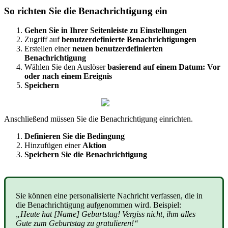
So
richten
Sie
die
Benachrichtigung
ein
Gehen
Sie
in
Ihrer
Seitenleiste
zu
Einstellungen
Zugriff
auf
benutzerdefinierte
Benachrichtigungen
Erstellen
einer
neuen
benutzerdefinierten
Benachrichtigung
W
ä
hlen
Sie
den
Ausl
ö
ser
basierend
auf
einem
Datum
:
Vor
oder
nach
einem
Ereignis
Speichern
Anschlie
ß
end
m
ü
ssen
Sie
die
Benachrichtigung
einrichten
.
Definieren
Sie
die
Bedingung
Hinzuf
ü
gen
einer
Aktion
Speichern
Sie
die
Benachrichtigung
Sie
k
ö
nnen
eine
personalisierte
Nachricht
verfassen
,
die
in
die
Benachrichtigung
aufgenommen
wird
.
Beispiel
:
„
Heute
hat
[
Name
]
Geburtstag
!
Vergiss
nicht
,
ihm
alles
Gute
zum
Geburtstag
zu
gratulieren
!
“