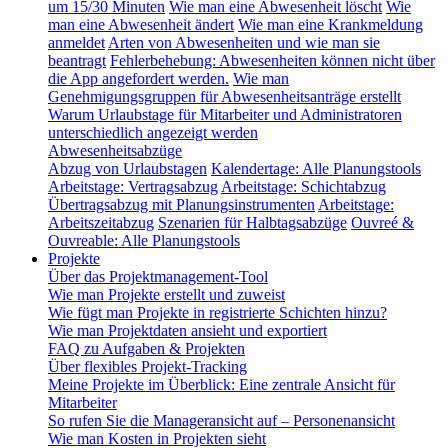
um 15/30 Minuten
Wie man eine Abwesenheit löscht
Wie
man eine Abwesenheit ändert
Wie man eine Krankmeldung
anmeldet
Arten von Abwesenheiten und wie man sie
beantragt
Fehlerbehebung: Abwesenheiten können nicht über
die App angefordert werden.
Wie man
Genehmigungsgruppen für Abwesenheitsanträge erstellt
Warum Urlaubstage für Mitarbeiter und Administratoren
unterschiedlich angezeigt werden
Abwesenheitsabzüge
Abzug von Urlaubstagen
Kalendertage: Alle Planungstools
Arbeitstage: Vertragsabzug
Arbeitstage: Schichtabzug
Übertragsabzug mit Planungsinstrumenten
Arbeitstage:
Arbeitszeitabzug
Szenarien für Halbtagsabzüge
Ouvreé &
Ouvreable: Alle Planungstools
Projekte
Über das Projektmanagement-Tool
Wie man Projekte erstellt und zuweist
Wie fügt man Projekte in registrierte Schichten hinzu?
Wie man Projektdaten ansieht und exportiert
FAQ zu Aufgaben & Projekten
Über flexibles Projekt-Tracking
Meine Projekte im Überblick: Eine zentrale Ansicht für
Mitarbeiter
So rufen Sie die Manageransicht auf – Personenansicht
Wie man Kosten in Projekten sieht