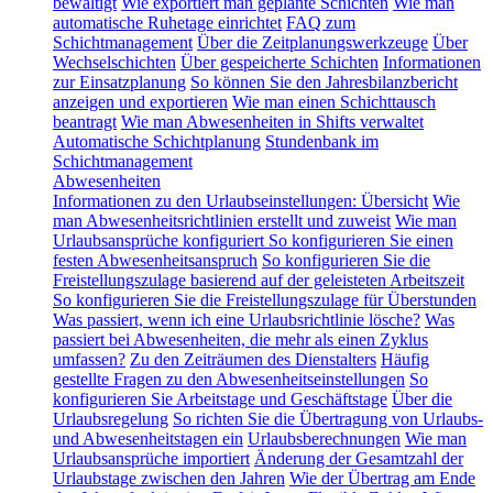
bewältigt
Wie exportiert man geplante Schichten
Wie man
automatische Ruhetage einrichtet
FAQ zum
Schichtmanagement
Über die Zeitplanungswerkzeuge
Über
Wechselschichten
Über gespeicherte Schichten
Informationen
zur Einsatzplanung
So können Sie den Jahresbilanzbericht
anzeigen und exportieren
Wie man einen Schichttausch
beantragt
Wie man Abwesenheiten in Shifts verwaltet
Automatische Schichtplanung
Stundenbank im
Schichtmanagement
Abwesenheiten
Informationen zu den Urlaubseinstellungen: Übersicht
Wie
man Abwesenheitsrichtlinien erstellt und zuweist
Wie man
Urlaubsansprüche konfiguriert
So konfigurieren Sie einen
festen Abwesenheitsanspruch
So konfigurieren Sie die
Freistellungszulage basierend auf der geleisteten Arbeitszeit
So konfigurieren Sie die Freistellungszulage für Überstunden
Was passiert, wenn ich eine Urlaubsrichtlinie lösche?
Was
passiert bei Abwesenheiten, die mehr als einen Zyklus
umfassen?
Zu den Zeiträumen des Dienstalters
Häufig
gestellte Fragen zu den Abwesenheitseinstellungen
So
konfigurieren Sie Arbeitstage und Geschäftstage
Über die
Urlaubsregelung
So richten Sie die Übertragung von Urlaubs-
und Abwesenheitstagen ein
Urlaubsberechnungen
Wie man
Urlaubsansprüche importiert
Änderung der Gesamtzahl der
Urlaubstage zwischen den Jahren
Wie der Übertrag am Ende