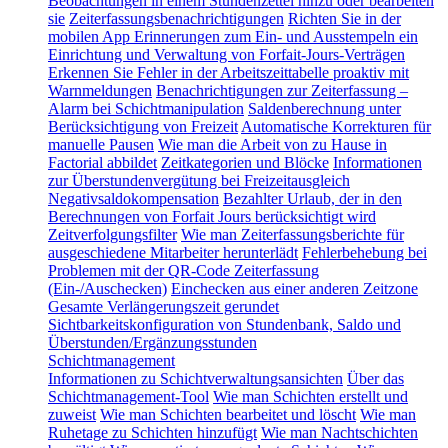
Beobachtungen in einem Stundenzettel hinzu oder bearbeiten
sie
Zeiterfassungsbenachrichtigungen
Richten Sie in der
mobilen App Erinnerungen zum Ein- und Ausstempeln ein
Einrichtung und Verwaltung von Forfait-Jours-Verträgen
Erkennen Sie Fehler in der Arbeitszeittabelle proaktiv mit
Warnmeldungen
Benachrichtigungen zur Zeiterfassung –
Alarm bei Schichtmanipulation
Saldenberechnung unter
Berücksichtigung von Freizeit
Automatische Korrekturen für
manuelle Pausen
Wie man die Arbeit von zu Hause in
Factorial abbildet
Zeitkategorien und Blöcke
Informationen
zur Überstundenvergütung bei Freizeitausgleich
Negativsaldokompensation
Bezahlter Urlaub, der in den
Berechnungen von Forfait Jours berücksichtigt wird
Zeitverfolgungsfilter
Wie man Zeiterfassungsberichte für
ausgeschiedene Mitarbeiter herunterlädt
Fehlerbehebung bei
Problemen mit der QR-Code Zeiterfassung
(Ein-/Auschecken)
Einchecken aus einer anderen Zeitzone
Gesamte Verlängerungszeit gerundet
Sichtbarkeitskonfiguration von Stundenbank, Saldo und
Überstunden/Ergänzungsstunden
Schichtmanagement
Informationen zu Schichtverwaltungsansichten
Über das
Schichtmanagement-Tool
Wie man Schichten erstellt und
zuweist
Wie man Schichten bearbeitet und löscht
Wie man
Ruhetage zu Schichten hinzufügt
Wie man Nachtschichten