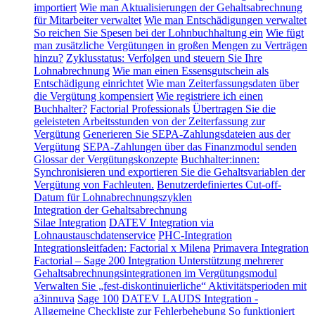
importiert
Wie man Aktualisierungen der Gehaltsabrechnung
für Mitarbeiter verwaltet
Wie man Entschädigungen verwaltet
So reichen Sie Spesen bei der Lohnbuchhaltung ein
Wie fügt
man zusätzliche Vergütungen in großen Mengen zu Verträgen
hinzu?
Zyklusstatus: Verfolgen und steuern Sie Ihre
Lohnabrechnung
Wie man einen Essensgutschein als
Entschädigung einrichtet
Wie man Zeiterfassungsdaten über
die Vergütung kompensiert
Wie registriere ich einen
Buchhalter?
Factorial Professionals
Übertragen Sie die
geleisteten Arbeitsstunden von der Zeiterfassung zur
Vergütung
Generieren Sie SEPA-Zahlungsdateien aus der
Vergütung
SEPA-Zahlungen über das Finanzmodul senden
Glossar der Vergütungskonzepte
Buchhalter:innen:
Synchronisieren und exportieren Sie die Gehaltsvariablen der
Vergütung von Fachleuten.
Benutzerdefiniertes Cut-off-
Datum für Lohnabrechnungszyklen
Integration der Gehaltsabrechnung
Silae Integration
DATEV Integration via
Lohnaustauschdatenservice
PHC-Integration
Integrationsleitfaden: Factorial x Milena
Primavera Integration
Factorial – Sage 200 Integration
Unterstützung mehrerer
Gehaltsabrechnungsintegrationen im Vergütungsmodul
Verwalten Sie „fest-diskontinuierliche“ Aktivitätsperioden mit
a3innuva
Sage 100
DATEV LAUDS Integration -
Allgemeine Checkliste zur Fehlerbehebung
So funktioniert