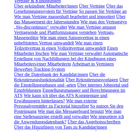
Verträge & Kündigungen
Über gekündigte Mitarbeiter/innen
Über Verträge
Über das
Genehmigungssystem für Verträge
So passen Sie Verträge an
Wie man Verträge massenhaft bearbeitet und importiert
Über
das Management der Jahresstunden
Wie man den Vertragstyp
„fijo-discontinuos“ verwaltet
Wie man Verträge anpasst
Vertragsende und Plattformzugang verstehen
Vertrags-
Masseneditor
Wie man einen Saisonvertrag in einen
unbefristeten Vertrag umwandelt
Wie man einen
Teilzeitvertrag in einen Vollzeitvertrag umwandelt
Einen
Mitarbeiter löschen
Wie man Verträge verwaltet
Automatische
Erstellung von Nachfüllungen bei der Kündigung eines
Mitarbeiters/einer Mitarbeiterin
Arbeitsart in Verträgen
Bewerber-Tracking-System
Über die Datenbank der Kandidat:innen
Über die
Rekrutierungsfunktionalität
Über Rekrutierungsvorlagen
Über
die Einstellungsphasen und -arten
Über internes Jobportal und
Empfehlungen
Einstellungsmanager und Berechtigungen im
ATS
Wie kann ich über das ATS Kommentare und
Erwähnungen hinterlassen?
Wie man externe
Personalvermittler zu Factorial hinzufügt
So nutzen Sie den
Posteingang
Wie man das Messageboard benutzt
Wie man
eine Stellenanzeige erstellt und verwaltet
Wie importiere ich
die Anwendungsdatenbank?
Über das Angebotsschreiben
Über das Hinzufügen von Tags zu Kandidat/innen