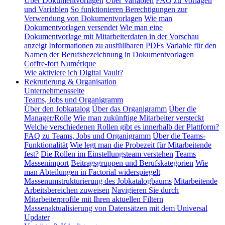
Über Dokumentvorlagen
Über Variablen
FAQ zu Vorlagen
und Variablen
So funktionieren Berechtigungen zur
Verwendung von Dokumentvorlagen
Wie man
Dokumentvorlagen versendet
Wie man eine
Dokumentvorlage mit Mitarbeiterdaten in der Vorschau
anzeigt
Informationen zu ausfüllbaren PDFs
Variable für den
Namen der Berufsbezeichnung in Dokumentvorlagen
Coffre-fort Numérique
Wie aktiviere ich Digital Vault?
Rekrutierung & Organisation
Unternehmensseite
Teams, Jobs und Organigramm
Über den Jobkatalog
Über das Organigramm
Über die
Manager/Rolle
Wie man zukünftige Mitarbeiter versteckt
Welche verschiedenen Rollen gibt es innerhalb der Plattform?
FAQ zu Teams, Jobs und Organigramm
Über die Teams-
Funktionalität
Wie legt man die Probezeit für Mitarbeitende
fest?
Die Rollen im Einstellungsteam verstehen
Teams
Massenimport
Beitragsgruppen und Berufskategorien
Wie
man Abteilungen in Factorial widerspiegelt
Massenumstrukturierung des Jobkatalogbaums
Mitarbeitende
Arbeitsbereichen zuweisen
Navigieren Sie durch
Mitarbeiterprofile mit Ihren aktuellen Filtern
Massenaktualisierung von Datensätzen mit dem Universal
Updater