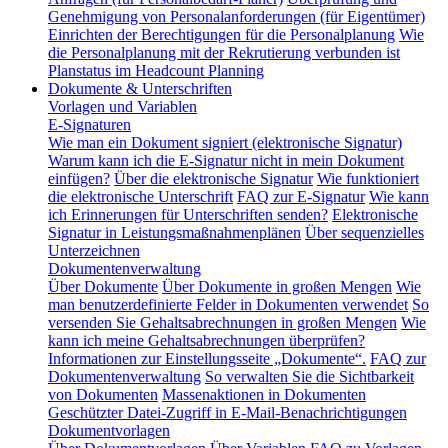
Genehmigung von Personalanforderungen (für Eigentümer)
Einrichten der Berechtigungen für die Personalplanung
Wie
die Personalplanung mit der Rekrutierung verbunden ist
Planstatus im Headcount Planning
Dokumente & Unterschriften
Vorlagen und Variablen
E-Signaturen
Wie man ein Dokument signiert (elektronische Signatur)
Warum kann ich die E-Signatur nicht in mein Dokument
einfügen?
Über die elektronische Signatur
Wie funktioniert
die elektronische Unterschrift
FAQ zur E-Signatur
Wie kann
ich Erinnerungen für Unterschriften senden?
Elektronische
Signatur in Leistungsmaßnahmenplänen
Über sequenzielles
Unterzeichnen
Dokumentenverwaltung
Über Dokumente
Über Dokumente in großen Mengen
Wie
man benutzerdefinierte Felder in Dokumenten verwendet
So
versenden Sie Gehaltsabrechnungen in großen Mengen
Wie
kann ich meine Gehaltsabrechnungen überprüfen?
Informationen zur Einstellungsseite „Dokumente“.
FAQ zur
Dokumentenverwaltung
So verwalten Sie die Sichtbarkeit
von Dokumenten
Massenaktionen in Dokumenten
Geschützter Datei-Zugriff in E-Mail-Benachrichtigungen
Dokumentvorlagen