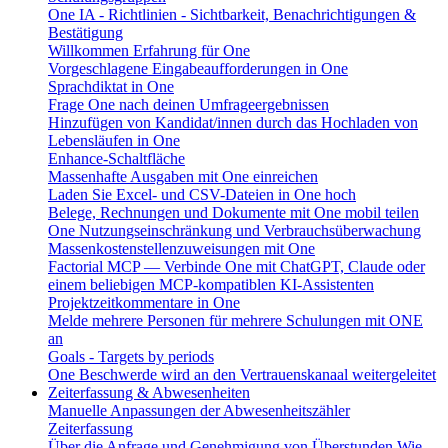
One IA - Richtlinien - Sichtbarkeit, Benachrichtigungen &
Bestätigung
Willkommen Erfahrung für One
Vorgeschlagene Eingabeaufforderungen in One
Sprachdiktat in One
Frage One nach deinen Umfrageergebnissen
Hinzufügen von Kandidat/innen durch das Hochladen von
Lebensläufen in One
Enhance-Schaltfläche
Massenhafte Ausgaben mit One einreichen
Laden Sie Excel- und CSV-Dateien in One hoch
Belege, Rechnungen und Dokumente mit One mobil teilen
One Nutzungseinschränkung und Verbrauchsüberwachung
Massenkostenstellenzuweisungen mit One
Factorial MCP — Verbinde One mit ChatGPT, Claude oder
einem beliebigen MCP-kompatiblen KI-Assistenten
Projektzeitkommentare in One
Melde mehrere Personen für mehrere Schulungen mit ONE
an
Goals - Targets by periods
One Beschwerde wird an den Vertrauenskanaal weitergeleitet
Zeiterfassung & Abwesenheiten
Manuelle Anpassungen der Abwesenheitszähler
Zeiterfassung
Über die Anfrage und Genehmigung von Überstunden
Wie