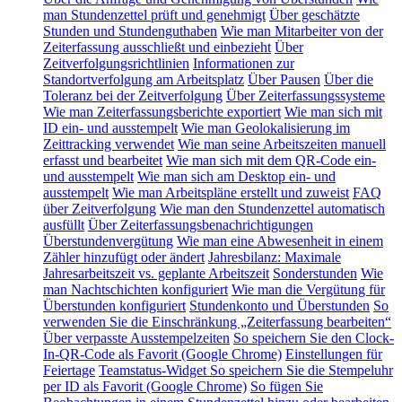
man Stundenzettel prüft und genehmigt
Über geschätzte
Stunden und Stundenguthaben
Wie man Mitarbeiter von der
Zeiterfassung ausschließt und einbezieht
Über
Zeitverfolgungsrichtlinien
Informationen zur
Standortverfolgung am Arbeitsplatz
Über Pausen
Über die
Toleranz bei der Zeitverfolgung
Über Zeiterfassungssysteme
Wie man Zeiterfassungsberichte exportiert
Wie man sich mit
ID ein- und ausstempelt
Wie man Geolokalisierung im
Zeittracking verwendet
Wie man seine Arbeitszeiten manuell
erfasst und bearbeitet
Wie man sich mit dem QR-Code ein-
und ausstempelt
Wie man sich am Desktop ein- und
ausstempelt
Wie man Arbeitspläne erstellt und zuweist
FAQ
über Zeitverfolgung
Wie man den Stundenzettel automatisch
ausfüllt
Über Zeiterfassungsbenachrichtigungen
Überstundenvergütung
Wie man eine Abwesenheit in einem
Zähler hinzufügt oder ändert
Jahresbilanz: Maximale
Jahresarbeitszeit vs. geplante Arbeitszeit
Sonderstunden
Wie
man Nachtschichten konfiguriert
Wie man die Vergütung für
Überstunden konfiguriert
Stundenkonto und Überstunden
So
verwenden Sie die Einschränkung „Zeiterfassung bearbeiten“
Über verpasste Ausstempelzeiten
So speichern Sie den Clock-
In-QR-Code als Favorit (Google Chrome)
Einstellungen für
Feiertage
Teamstatus-Widget
So speichern Sie die Stempeluhr
per ID als Favorit (Google Chrome)
So fügen Sie