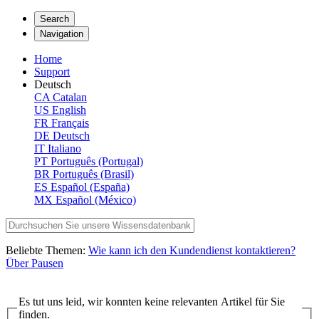
Search
Navigation
Home
Support
Deutsch
CA
Catalan
US
English
FR
Français
DE
Deutsch
IT
Italiano
PT
Português (Portugal)
BR
Português (Brasil)
ES
Español (España)
MX
Español (México)
Beliebte Themen:
Wie kann ich den Kundendienst kontaktieren?
Über Pausen
Es tut uns leid, wir konnten keine relevanten Artikel für Sie
finden.