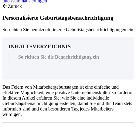
und Automatisierungen
Zurück
Personalisierte Geburtstagsbenachrichtigung
So richten Sie benutzerdefinierte Geburtstagsbenachrichtigungen ein
INHALTSVERZEICHNIS
So richten Sie die Benachrichtigung ein
Das
Feiern
von
Mitarbeitergeburtstagen
ist
eine
einfache
und
effektive
M
ö
glichkeit
,
eine
positive
Unternehmenskultur
zu
f
ö
rdern
.
In
diesem
Artikel
erfahren
Sie
,
wie
Sie
eine
individuelle
Geburtstagsbenachrichtigung
erstellen
,
damit
Sie
und
Ihr
Team
stets
informiert
sind
und
den
besonderen
Tag
jedes
Mitarbeiters
w
ü
rdigen
.