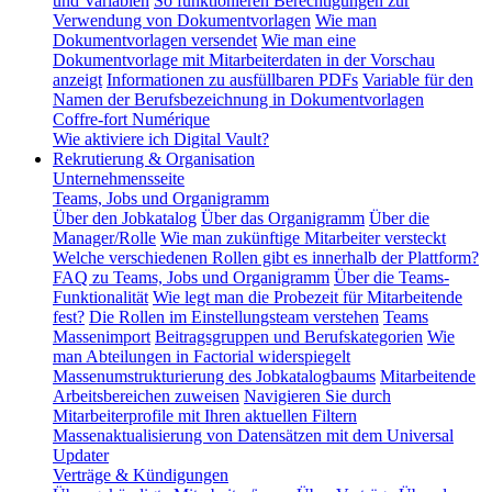
und Variablen
So funktionieren Berechtigungen zur
Verwendung von Dokumentvorlagen
Wie man
Dokumentvorlagen versendet
Wie man eine
Dokumentvorlage mit Mitarbeiterdaten in der Vorschau
anzeigt
Informationen zu ausfüllbaren PDFs
Variable für den
Namen der Berufsbezeichnung in Dokumentvorlagen
Coffre-fort Numérique
Wie aktiviere ich Digital Vault?
Rekrutierung & Organisation
Unternehmensseite
Teams, Jobs und Organigramm
Über den Jobkatalog
Über das Organigramm
Über die
Manager/Rolle
Wie man zukünftige Mitarbeiter versteckt
Welche verschiedenen Rollen gibt es innerhalb der Plattform?
FAQ zu Teams, Jobs und Organigramm
Über die Teams-
Funktionalität
Wie legt man die Probezeit für Mitarbeitende
fest?
Die Rollen im Einstellungsteam verstehen
Teams
Massenimport
Beitragsgruppen und Berufskategorien
Wie
man Abteilungen in Factorial widerspiegelt
Massenumstrukturierung des Jobkatalogbaums
Mitarbeitende
Arbeitsbereichen zuweisen
Navigieren Sie durch
Mitarbeiterprofile mit Ihren aktuellen Filtern
Massenaktualisierung von Datensätzen mit dem Universal
Updater
Verträge & Kündigungen