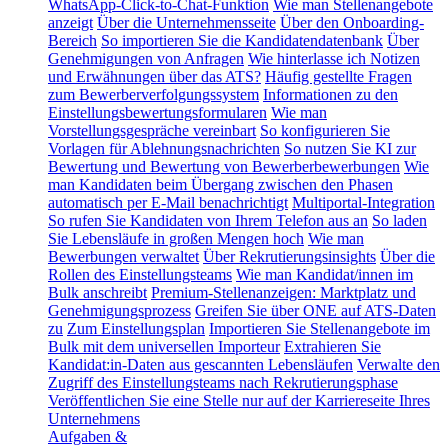
WhatsApp-Click-to-Chat-Funktion
Wie man Stellenangebote
anzeigt
Über die Unternehmensseite
Über den Onboarding-
Bereich
So importieren Sie die Kandidatendatenbank
Über
Genehmigungen von Anfragen
Wie hinterlasse ich Notizen
und Erwähnungen über das ATS?
Häufig gestellte Fragen
zum Bewerberverfolgungssystem
Informationen zu den
Einstellungsbewertungsformularen
Wie man
Vorstellungsgespräche vereinbart
So konfigurieren Sie
Vorlagen für Ablehnungsnachrichten
So nutzen Sie KI zur
Bewertung und Bewertung von Bewerberbewerbungen
Wie
man Kandidaten beim Übergang zwischen den Phasen
automatisch per E-Mail benachrichtigt
Multiportal-Integration
So rufen Sie Kandidaten von Ihrem Telefon aus an
So laden
Sie Lebensläufe in großen Mengen hoch
Wie man
Bewerbungen verwaltet
Über Rekrutierungsinsights
Über die
Rollen des Einstellungsteams
Wie man Kandidat/innen im
Bulk anschreibt
Premium-Stellenanzeigen: Marktplatz und
Genehmigungsprozess
Greifen Sie über ONE auf ATS-Daten
zu
Zum Einstellungsplan
Importieren Sie Stellenangebote im
Bulk mit dem universellen Importeur
Extrahieren Sie
Kandidat:in-Daten aus gescannten Lebensläufen
Verwalte den
Zugriff des Einstellungsteams nach Rekrutierungsphase
Veröffentlichen Sie eine Stelle nur auf der Karriereseite Ihres
Unternehmens
Aufgaben &