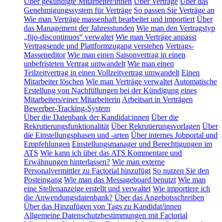
Über gekündigte Mitarbeiter/innen
Über Verträge
Über das
Genehmigungssystem für Verträge
So passen Sie Verträge an
Wie man Verträge massenhaft bearbeitet und importiert
Über
das Management der Jahresstunden
Wie man den Vertragstyp
„fijo-discontinuos“ verwaltet
Wie man Verträge anpasst
Vertragsende und Plattformzugang verstehen
Vertrags-
Masseneditor
Wie man einen Saisonvertrag in einen
unbefristeten Vertrag umwandelt
Wie man einen
Teilzeitvertrag in einen Vollzeitvertrag umwandelt
Einen
Mitarbeiter löschen
Wie man Verträge verwaltet
Automatische
Erstellung von Nachfüllungen bei der Kündigung eines
Mitarbeiters/einer Mitarbeiterin
Arbeitsart in Verträgen
Bewerber-Tracking-System
Über die Datenbank der Kandidat:innen
Über die
Rekrutierungsfunktionalität
Über Rekrutierungsvorlagen
Über
die Einstellungsphasen und -arten
Über internes Jobportal und
Empfehlungen
Einstellungsmanager und Berechtigungen im
ATS
Wie kann ich über das ATS Kommentare und
Erwähnungen hinterlassen?
Wie man externe
Personalvermittler zu Factorial hinzufügt
So nutzen Sie den
Posteingang
Wie man das Messageboard benutzt
Wie man
eine Stellenanzeige erstellt und verwaltet
Wie importiere ich
die Anwendungsdatenbank?
Über das Angebotsschreiben
Über das Hinzufügen von Tags zu Kandidat/innen
Allgemeine Datenschutzbestimmungen mit Factorial