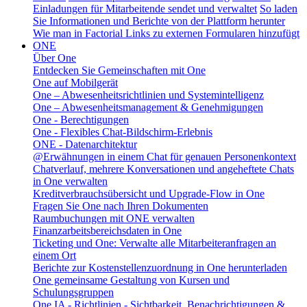
Einladungen für Mitarbeitende sendet und verwaltet
So laden
Sie Informationen und Berichte von der Plattform herunter
Wie man in Factorial Links zu externen Formularen hinzufügt
ONE
Über One
Entdecken Sie Gemeinschaften mit One
One auf Mobilgerät
One – Abwesenheitsrichtlinien und Systemintelligenz
One – Abwesenheitsmanagement & Genehmigungen
One - Berechtigungen
One - Flexibles Chat-Bildschirm-Erlebnis
ONE - Datenarchitektur
@Erwähnungen in einem Chat für genauen Personenkontext
Chatverlauf, mehrere Konversationen und angeheftete Chats
in One verwalten
Kreditverbrauchsübersicht und Upgrade-Flow in One
Fragen Sie One nach Ihren Dokumenten
Raumbuchungen mit ONE verwalten
Finanzarbeitsbereichsdaten in One
Ticketing und One: Verwalte alle Mitarbeiteranfragen an
einem Ort
Berichte zur Kostenstellenzuordnung in One herunterladen
One gemeinsame Gestaltung von Kursen und
Schulungsgruppen
One IA - Richtlinien - Sichtbarkeit, Benachrichtigungen &