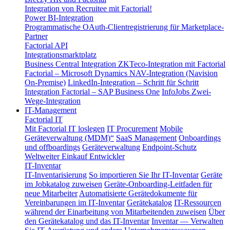
Integration von Recruitee mit Factorial!
Power BI-Integration
Programmatische OAuth-Clientregistrierung für Marketplace-
Partner
Factorial API
Integrationsmarktplatz
Business Central Integration
ZKTeco-Integration mit Factorial
Factorial – Microsoft Dynamics NAV-Integration (Navision
On-Premise)
LinkedIn-Integration – Schritt für Schritt
Integration Factorial – SAP Business One
InfoJobs Zwei-
Wege-Integration
IT-Management
Factorial IT
Mit Factorial IT loslegen
IT Procurement
Mobile
Geräteverwaltung (MDM)“
SaaS Management
Onboardings
und offboardings
Geräteverwaltung
Endpoint-Schutz
Weltweiter Einkauf
Entwickler
IT-Inventar
IT-Inventarisierung
So importieren Sie Ihr IT-Inventar
Geräte
im Jobkatalog zuweisen
Geräte-Onboarding-Leitfaden für
neue Mitarbeiter
Automatisierte Gerätedokumente für
Vereinbarungen im IT-Inventar
Gerätekatalog
IT-Ressourcen
während der Einarbeitung von Mitarbeitenden zuweisen
Über
den Gerätekatalog und das IT-Inventar
Inventar — Verwalten