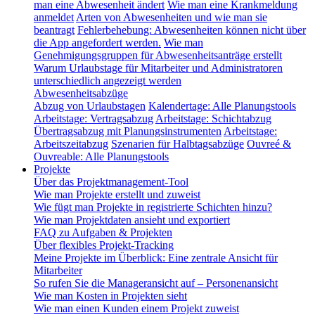
man eine Abwesenheit ändert
Wie man eine Krankmeldung
anmeldet
Arten von Abwesenheiten und wie man sie
beantragt
Fehlerbehebung: Abwesenheiten können nicht über
die App angefordert werden.
Wie man
Genehmigungsgruppen für Abwesenheitsanträge erstellt
Warum Urlaubstage für Mitarbeiter und Administratoren
unterschiedlich angezeigt werden
Abwesenheitsabzüge
Abzug von Urlaubstagen
Kalendertage: Alle Planungstools
Arbeitstage: Vertragsabzug
Arbeitstage: Schichtabzug
Übertragsabzug mit Planungsinstrumenten
Arbeitstage:
Arbeitszeitabzug
Szenarien für Halbtagsabzüge
Ouvreé &
Ouvreable: Alle Planungstools
Projekte
Über das Projektmanagement-Tool
Wie man Projekte erstellt und zuweist
Wie fügt man Projekte in registrierte Schichten hinzu?
Wie man Projektdaten ansieht und exportiert
FAQ zu Aufgaben & Projekten
Über flexibles Projekt-Tracking
Meine Projekte im Überblick: Eine zentrale Ansicht für
Mitarbeiter
So rufen Sie die Manageransicht auf – Personenansicht
Wie man Kosten in Projekten sieht
Wie man einen Kunden einem Projekt zuweist