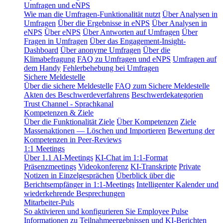
Umfragen und eNPS
Wie man die Umfragen-Funktionalität nutzt
Über Analysen in
Umfragen
Über die Ergebnisse in eNPS
Über Analysen in
eNPS
Über eNPS
Über Antworten auf Umfragen
Über
Fragen in Umfragen
Über das Engagement-Insight-
Dashboard
Über anonyme Umfragen
Über die
Klimabefragung
FAQ zu Umfragen und eNPS
Umfragen auf
dem Handy
Fehlerbehebung bei Umfragen
Sichere Meldestelle
Über die sichere Meldestelle
FAQ zum Sichere Meldestelle
Akten des Beschwerdeverfahrens
Beschwerdekategorien
Trust Channel - Sprachkanal
Kompetenzen & Ziele
Über die Funktionalität Ziele
Über Kompetenzen
Ziele
Massenaktionen — Löschen und Importieren
Bewertung der
Kompetenzen in Peer-Reviews
1:1 Meetings
Über 1.1 AI-Meetings
KI-Chat im 1:1-Format
Präsenzmeetings
Videokonferenz
KI-Transkripte
Private
Notizen in Einzelgesprächen
Überblick über die
Berichtsempfänger in 1:1-Meetings
Intelligenter Kalender und
wiederkehrende Besprechungen
Mitarbeiter-Puls
So aktivieren und konfigurieren Sie Employee Pulse
Informationen zu Teilnahmeergebnissen und KI-Berichten