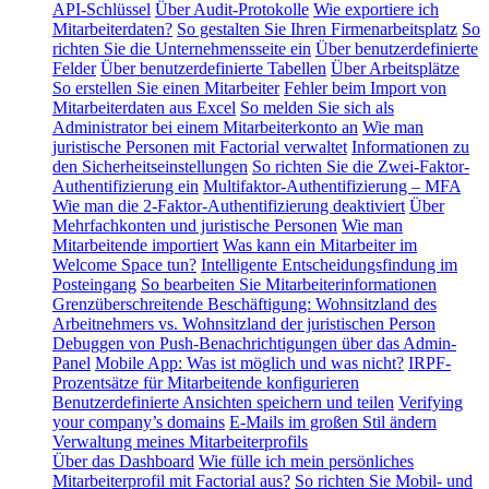
API-Schlüssel
Über Audit-Protokolle
Wie exportiere ich
Mitarbeiterdaten?
So gestalten Sie Ihren Firmenarbeitsplatz
So
richten Sie die Unternehmensseite ein
Über benutzerdefinierte
Felder
Über benutzerdefinierte Tabellen
Über Arbeitsplätze
So erstellen Sie einen Mitarbeiter
Fehler beim Import von
Mitarbeiterdaten aus Excel
So melden Sie sich als
Administrator bei einem Mitarbeiterkonto an
Wie man
juristische Personen mit Factorial verwaltet
Informationen zu
den Sicherheitseinstellungen
So richten Sie die Zwei-Faktor-
Authentifizierung ein
Multifaktor-Authentifizierung – MFA
Wie man die 2-Faktor-Authentifizierung deaktiviert
Über
Mehrfachkonten und juristische Personen
Wie man
Mitarbeitende importiert
Was kann ein Mitarbeiter im
Welcome Space tun?
Intelligente Entscheidungsfindung im
Posteingang
So bearbeiten Sie Mitarbeiterinformationen
Grenzüberschreitende Beschäftigung: Wohnsitzland des
Arbeitnehmers vs. Wohnsitzland der juristischen Person
Debuggen von Push-Benachrichtigungen über das Admin-
Panel
Mobile App: Was ist möglich und was nicht?
IRPF-
Prozentsätze für Mitarbeitende konfigurieren
Benutzerdefinierte Ansichten speichern und teilen
Verifying
your company’s domains
E-Mails im großen Stil ändern
Verwaltung meines Mitarbeiterprofils
Über das Dashboard
Wie fülle ich mein persönliches
Mitarbeiterprofil mit Factorial aus?
So richten Sie Mobil- und