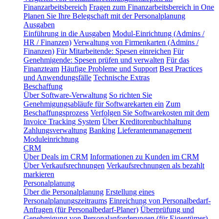
Finanzarbeitsbereich
Fragen zum Finanzarbeitsbereich in One
Planen Sie Ihre Belegschaft mit der Personalplanung
Ausgaben
Einführung in die Ausgaben
Modul-Einrichtung (Admins /
HR / Finanzen)
Verwaltung von Firmenkarten (Admins /
Finanzen)
Für Mitarbeitende: Spesen einreichen
Für
Genehmigende: Spesen prüfen und verwalten
Für das
Finanzteam
Häufige Probleme und Support
Best Practices
und Anwendungsfälle
Technische Extras
Beschaffung
Über Software-Verwaltung
So richten Sie
Genehmigungsabläufe für Softwarekarten ein
Zum
Beschaffungsprozess
Verfolgen Sie Softwarekosten mit dem
Invoice Tracking System
Über Kreditorenbuchhaltung
Zahlungsverwaltung
Banking
Lieferantenmanagement
Moduleinrichtung
CRM
Über Deals im CRM
Informationen zu Kunden im CRM
Über Verkaufsrechnungen
Verkaufsrechnungen als bezahlt
markieren
Personalplanung
Über die Personalplanung
Erstellung eines
Personalplanungszeitraums
Einreichung von Personalbedarf-
Anfragen (für Personalbedarf-Planer)
Überprüfung und
Genehmigung von Personalanforderungen (für Eigentümer)