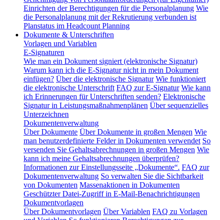
Einrichten der Berechtigungen für die Personalplanung
Wie
die Personalplanung mit der Rekrutierung verbunden ist
Planstatus im Headcount Planning
Dokumente & Unterschriften
Vorlagen und Variablen
E-Signaturen
Wie man ein Dokument signiert (elektronische Signatur)
Warum kann ich die E-Signatur nicht in mein Dokument
einfügen?
Über die elektronische Signatur
Wie funktioniert
die elektronische Unterschrift
FAQ zur E-Signatur
Wie kann
ich Erinnerungen für Unterschriften senden?
Elektronische
Signatur in Leistungsmaßnahmenplänen
Über sequenzielles
Unterzeichnen
Dokumentenverwaltung
Über Dokumente
Über Dokumente in großen Mengen
Wie
man benutzerdefinierte Felder in Dokumenten verwendet
So
versenden Sie Gehaltsabrechnungen in großen Mengen
Wie
kann ich meine Gehaltsabrechnungen überprüfen?
Informationen zur Einstellungsseite „Dokumente“.
FAQ zur
Dokumentenverwaltung
So verwalten Sie die Sichtbarkeit
von Dokumenten
Massenaktionen in Dokumenten
Geschützter Datei-Zugriff in E-Mail-Benachrichtigungen
Dokumentvorlagen
Über Dokumentvorlagen
Über Variablen
FAQ zu Vorlagen