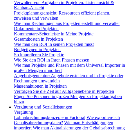
Verwalten von Aufgaben in Projekten: Listenansicht &
Kanban-Ansicht
Projektplanungsansicht: Ressourcen effizient planen,
zuweisen und verwalten
Wie man Rechnungen aus Projekten erstellt und verwaltet
Dokumente in Projekten
Kommentare-Seitenleiste in Meine Projekte
Gesamtkosten in Projekten
Wie man den ROI in seinen Projekten misst
Budgettypen in Projekten
So importieren Sie Projekte
Wie Sie den ROI in Ihren Phasen messen
Wie man Projekte und Phasen mit dem Universal Importer in
großen Mengen importiert
Angebotsgenerator: Angebote erstellen und in Projekte oder
Rechnungen umwandeln
Massenaktionen in Projekten
Verfolgen Sie die Zeit auf Aufgabenebene in Projekten
Fügen Sie Personen in großen Mengen zu Projektaufgaben
hinzu
Vergütung und Sozialleistungen
Vergütung
Lohnabrechnungskonzepte in Factorial
Wie exportiere ich
Gehaltsabrechnungsdaten?
Wie man Entschädigungen
importiert
Wie man Aktualisierungen der Gehaltsabrechnung