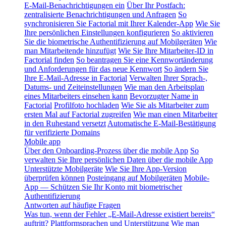
E-Mail-Benachrichtigungen ein
Über Ihr Postfach:
zentralisierte Benachrichtigungen und Anfragen
So
synchronisieren Sie Factorial mit Ihrer Kalender-App
Wie Sie
Ihre persönlichen Einstellungen konfigurieren
So aktivieren
Sie die biometrische Authentifizierung auf Mobilgeräten
Wie
man Mitarbeitende hinzufügt
Wie Sie Ihre Mitarbeiter-ID in
Factorial finden
So beantragen Sie eine Kennwortänderung
und Anforderungen für das neue Kennwort
So ändern Sie
Ihre E-Mail-Adresse in Factorial
Verwalten Ihrer Sprach-,
Datums- und Zeiteinstellungen
Wie man den Arbeitsplan
eines Mitarbeiters einsehen kann
Bevorzugter Name in
Factorial
Profilfoto hochladen
Wie Sie als Mitarbeiter zum
ersten Mal auf Factorial zugreifen
Wie man einen Mitarbeiter
in den Ruhestand versetzt
Automatische E-Mail-Bestätigung
für verifizierte Domains
Mobile app
Über den Onboarding-Prozess über die mobile App
So
verwalten Sie Ihre persönlichen Daten über die mobile App
Unterstützte Mobilgeräte
Wie Sie Ihre App-Version
überprüfen können
Posteingang auf Mobilgeräten
Mobile-
App — Schützen Sie Ihr Konto mit biometrischer
Authentifizierung
Antworten auf häufige Fragen
Was tun, wenn der Fehler „E-Mail-Adresse existiert bereits“
auftritt?
Plattformsprachen und Unterstützung
Wie man