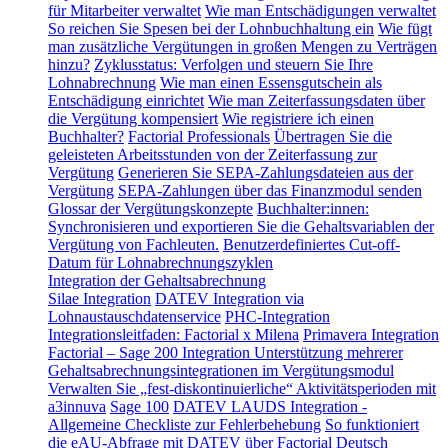
für Mitarbeiter verwaltet
Wie man Entschädigungen verwaltet
So reichen Sie Spesen bei der Lohnbuchhaltung ein
Wie fügt
man zusätzliche Vergütungen in großen Mengen zu Verträgen
hinzu?
Zyklusstatus: Verfolgen und steuern Sie Ihre
Lohnabrechnung
Wie man einen Essensgutschein als
Entschädigung einrichtet
Wie man Zeiterfassungsdaten über
die Vergütung kompensiert
Wie registriere ich einen
Buchhalter?
Factorial Professionals
Übertragen Sie die
geleisteten Arbeitsstunden von der Zeiterfassung zur
Vergütung
Generieren Sie SEPA-Zahlungsdateien aus der
Vergütung
SEPA-Zahlungen über das Finanzmodul senden
Glossar der Vergütungskonzepte
Buchhalter:innen:
Synchronisieren und exportieren Sie die Gehaltsvariablen der
Vergütung von Fachleuten.
Benutzerdefiniertes Cut-off-
Datum für Lohnabrechnungszyklen
Integration der Gehaltsabrechnung
Silae Integration
DATEV Integration via
Lohnaustauschdatenservice
PHC-Integration
Integrationsleitfaden: Factorial x Milena
Primavera Integration
Factorial – Sage 200 Integration
Unterstützung mehrerer
Gehaltsabrechnungsintegrationen im Vergütungsmodul
Verwalten Sie „fest-diskontinuierliche“ Aktivitätsperioden mit
a3innuva
Sage 100
DATEV LAUDS Integration -
Allgemeine Checkliste zur Fehlerbehebung
So funktioniert
die eAU-Abfrage mit DATEV über Factorial
Deutsch