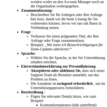
werden
weder
an
den
Account
Manager
noch
an
die
Organisation
weitergegeben
.
Zusammenfassung
:
Beschreiben
Sie
Ihr
Anliegen
oder
Ihre
Anfrage
hier
kurz
,
damit
wir
die
beste
L
ö
sung
f
ü
r
Sie
vorbereiten
k
ö
nnen
,
bevor
wir
uns
mit
Ihnen
in
Verbindung
setzen
.
Frage
:
Verfassen
Sie
einen
pr
ä
gnanten
Titel
,
der
Ihre
Anfrage
oder
Frage
zusammenfasst
.
Beispiel
:
„
Wie
kann
ich
Benachrichtigungen
f
ü
r
Team
-
Updates
aktivieren
?
“
Sprache
:
W
ä
hlen
Sie
die
Sprache
,
in
der
Sie
Unterst
ü
tzung
erhalten
m
ö
chten
.
Einverst
ä
ndniserkl
ä
rung
zur
Personifizierung
Akzeptieren
oder
ablehnen
Sie
,
dass
sich
unser
Support
-
Team
als
Benutzer
anmeldet
,
um
das
Problem
zu
l
ö
sen
.
Die
Annahme
ist
zwingend
erforderlich
,
um
im
Unterst
ü
tzungsprozess
fortzufahren
.
Beschreibung
:
F
ü
gen
Sie
relevante
Details
hinzu
,
wie
zum
Beispiel
:
Kontoinformationen
(
falls
zutreffend
)