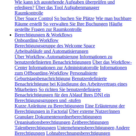
Wie kann ich ausstehende Aufgaben überprüfen und
erledigen?
Über das Tool Aufgabenmanager
Raumkontrolle
Über Space Control
So buchen Sie Plätze
Wie man buchbare
Räume erstellt
So verwalten Sie Ihre Buchungen
Häufig
gestellte Fragen zur Raumkontrolle
Berechtigungen & Workflows
Onboarding-Workflow
Berechtigungsgruppe des Welcome Space
Arbeitsabläufe und Automatisierungen
Über Workflow-Automatisierung
Informationen zu
benutzerdefinierten Benachrichtigungen
Über das Workflow-
Center
Informationen zur Administratorrolle
Informationen
zum Offboarding-Workflow
Personalisierte
Geburtstagsbenachrichtigung
Benutzerdefinierte
Benachrichtigung bei Kündigung des Arbeitsvertrags eines
Mitarbeiters
So richten Sie benutzerdefinierte
Benachrichtigungen für den Ablauf Ihres DNI ein
Berechtigungsgruppen und -stufen
Kurze Anleitung zu Berechtigungen
Eine Erläuterung der
Berechtigungen in Factorial
Über externe Nutzer/innen
Granulare Dokumentenordnerberechtigungen
Organisationsberechtigungen
Zeitberechtigungen
Talentberechtigungen
Unternehmensberechtigungen
Andere
Berechtigungen
Lohnabrechnungsberechtigungen