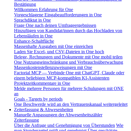
Bestätigung
Willkommen Erfahrung für One
Vorgeschlagene Eingabeaufforderungen in One
Sprachdiktat in One
Frage One nach deinen Umfrageergebnissen
Hinzufügen von Kandidat/innen durch das Hochladen von
Lebensläufen in One
Enhance-Schaltfläche
Massenhafte Ausgaben mit One einreichen
Laden Sie Excel- und CSV-Dateien in One hoch
Belege, Rechnungen und Dokumente mit One mobil teilen
One Nutzungseinschränkung und Verbrauchsüberwachung
Massenkostenstellenzuweisungen mit One
Factorial MCP — Verbinde One mit ChatGPT, Claude oder
einem beliebigen MCP-kompatiblen KI-Assistenten
Projektzeitkommentare in One
Melde mehrere Personen für mehrere Schulungen mit ONE
an
Goals - Targets by periods
One Beschwerde wird an den Vertrauenskanaal weitergeleitet
Zeiterfassung & Abwesenheiten
Manuelle Anpassungen der Abwesenheitszähler
Zeiterfassung
Über die Anfrage und Genehmigung von Überstunden
Wie
man Stundenzettel prüft und genehmigt
Über geschätzte