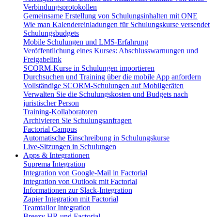
Verbindungsprotokollen
Gemeinsame Erstellung von Schulungsinhalten mit ONE
Wie man Kalendereinladungen für Schulungskurse versendet
Schulungsbudgets
Mobile Schulungen und LMS-Erfahrung
Veröffentlichung eines Kurses: Abschlusswarnungen und
Freigabelink
SCORM-Kurse in Schulungen importieren
Durchsuchen und Training über die mobile App anfordern
Vollständige SCORM-Schulungen auf Mobilgeräten
Verwalten Sie die Schulungskosten und Budgets nach
juristischer Person
Training-Kollaboratoren
Archivieren Sie Schulungsanfragen
Factorial Campus
Automatische Einschreibung in Schulungskurse
Live-Sitzungen in Schulungen
Apps & Integrationen
Suprema Integration
Integration von Google-Mail in Factorial
Integration von Outlook mit Factorial
Informationen zur Slack-Integration
Zapier Integration mit Factorial
Teamtailor Integration
Breezy HR und Factorial