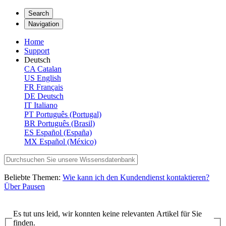
Search
Navigation
Home
Support
Deutsch
CA
Catalan
US
English
FR
Français
DE
Deutsch
IT
Italiano
PT
Português (Portugal)
BR
Português (Brasil)
ES
Español (España)
MX
Español (México)
Beliebte Themen:
Wie kann ich den Kundendienst kontaktieren?
Über Pausen
Es tut uns leid, wir konnten keine relevanten Artikel für Sie
finden.