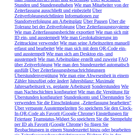
Stunden und Stundenguthaben
Wie man Mitarbeiter von der
Zeiterfassung ausschließt und einbezieht
Über
Zeitverfolgungsrichtlinien
Informationen zur
Standortverfolgung am Arbeitsplatz
Über Pausen
Über die
Toleranz bei der Zeitverfolgung
Über Zeiterfassungssysteme
Wie man Zeiterfassungsberichte exportiert
Wie man sich mit
ID ein- und ausstempelt
Wie man Geolokalisierung im
Zeittracking verwendet
Wie man seine Arbeitszeiten manuell
erfasst und bearbeitet
Wie man sich mit dem QR-Code ein-
und ausstempelt
Wie man sich am Desktop ein- und
ausstempelt
Wie man Arbeitspläne erstellt und zuweist
FAQ
über Zeitverfolgung
Wie man den Stundenzettel automatisch
ausfüllt
Über Zeiterfassungsbenachrichtigungen
Überstundenvergütung
Wie man eine Abwesenheit in einem
Zähler hinzufügt oder ändert
Jahresbilanz: Maximale
Jahresarbeitszeit vs. geplante Arbeitszeit
Sonderstunden
Wie
man Nachtschichten konfiguriert
Wie man die Vergütung für
Überstunden konfiguriert
Stundenkonto und Überstunden
So
verwenden Sie die Einschränkung „Zeiterfassung bearbeiten“
Über verpasste Ausstempelzeiten
So speichern Sie den Clock-
In-QR-Code als Favorit (Google Chrome)
Einstellungen für
Feiertage
Teamstatus-Widget
So speichern Sie die Stempeluhr
per ID als Favorit (Google Chrome)
So fügen Sie
Beobachtungen in einem Stundenzettel hinzu oder bearbeiten