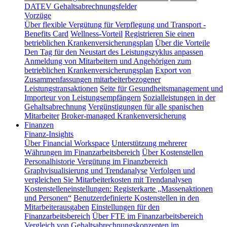
DATEV Gehaltsabrechnungsfelder
Vorzüge
Über flexible Vergütung für Verpflegung und Transport -
Benefits Card
Wellness-Vorteil
Registrieren Sie einen
betrieblichen Krankenversicherungsplan
Über die Vorteile
Den Tag für den Neustart des Leistungszyklus anpassen
Anmeldung von Mitarbeitern und Angehörigen zum
betrieblichen Krankenversicherungsplan
Export von
Zusammenfassungen mitarbeiterbezogener
Leistungstransaktionen
Seite für Gesundheitsmanagement und
Importeur von Leistungsempfängern
Sozialleistungen in der
Gehaltsabrechnung
Vergünstigungen für alle spanischen
Mitarbeiter
Broker-managed Krankenversicherung
Finanzen
Finanz-Insights
Über Financial Workspace
Unterstützung mehrerer
Währungen im Finanzarbeitsbereich
Über Kostenstellen
Personalhistorie
Vergütung im Finanzbereich
Graphvisualisierung und Trendanalyse
Verfolgen und
vergleichen Sie Mitarbeiterkosten mit Trendanalysen
Kostenstelleneinstellungen: Registerkarte „Massenaktionen
und Personen“
Benutzerdefinierte Kostenstellen in den
Mitarbeiterausgaben
Einstellungen für den
Finanzarbeitsbereich
Über FTE im Finanzarbeitsbereich
Vergleich von Gehaltsabrechnungskonzepten im