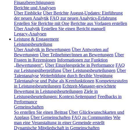
Finanzberechtigungen
Berichte und Analysen
Über Einblicke
Über Berichte
August-Updates: Einführung
der neuen Analytik
FAQ zur neuen Analytics-Erfahrung
Erstellen Sie Berichte mit One
Berichte aus Vorlagen erstellen
Über Analytik
Erstellen Sie einen Bericht manuell
Legacy-Analysen
Leistung & Engagement
Leistungsbeurteilung
Über Analytik in Bewertungen
Über Antworten auf
Bewertungen
Über Teilnehmer/innen an Bewertungen
Über
Fragen in Rezensionen
Informationen zur Funktion
„Bewertungen“.
Über Einzelgespräche in Performance
FAQ
zur Leistungsüberprüfung
Über Leistungsbeurteilungen
Über
Talentanalyse
Weiterbildung durch flexible Vergütung
Talentanalyse und Pulse als Kernfunktionen
Kompetenzstufen
in Leistungsbeurteilungen
Echtzeit-Manager-gewichtete
Bewertung in Leistungsbeurteilungen
Ziele in
Leistungsbeurteilungen: Kontext-Seitenpanel
Feedbacks in
Performance
Gemeinschaften
So erstellen Sie einen Beitrag
Über Glückwunschkarten und
Applaus
Über Gemeinschaften
FAQ zu Communities
Wie
man eine Veranstaltung in einer Gemeinde erstellt
Dynamische Mitgliedschaft in Gemeinschaften