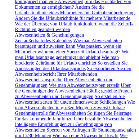
konfiguriert man eine Abwesenheit, um das Hochladen von
Dokumenten zu ermöglichen?
Ändern Sie die
Urlaubsrichtlinie eines Mitarbeiters mit Guthabenübertragung
Ändern Sie die Urlaubsrichtlinie für mehrere Mitarbeitende
Wie der Übertrag von Urlaub funktioniert, wenn die Zeitoff-
Richtlinien geändert werden
Abwesenheiten & Genehmigungen
Zeit außerhalb des Kalenders
Wie man Abwesenheiten
beantragen und zuweisen kann
Was passiert, wenn ein
Mitarbeiter während einer Sperrzeit Urlaub beantragt?
Wie
man Urlaubsanträge genehmigt und ablehnt
Wie man
blockierte Zeiträume für Urlaub einrichtet
So erstellen Sie
Anpassungen des Urlaubsanspruchs
So exportieren Sie den
Abwesenheitsbericht Ihrer Mitarbeitenden
Abwesenheitsansprüche
Über Abwesenheiten und
Genehmigungen
Wie man Abwesenheitstypen erstellt
Über
die Genehmiger der Abwesenheiten
Häufig gestellte Fragen
zu Abwesenheiten und Genehmigungen
So erstellen Sie
Abwesenheitsarten für unternehmensweite Schließungen
Wie
man Abwesenheiten in großen Mengen zuweist
Globale
Genehmigerrolle für Abwesenheiten
So fügen Sie Feiertage
für das kommende Jahr hinzu
Über bezahlte Abwesenheiten
Intelligente Empfehlungen zur Genehmigung von
Abwesenheiten
Sperren von Anfragen für Stundenpauschalen
um 15/30 Minuten
Wie man eine Abwesenheit löscht
Wie