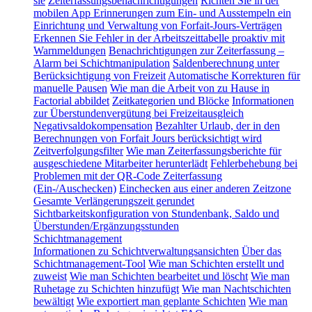
sie
Zeiterfassungsbenachrichtigungen
Richten Sie in der
mobilen App Erinnerungen zum Ein- und Ausstempeln ein
Einrichtung und Verwaltung von Forfait-Jours-Verträgen
Erkennen Sie Fehler in der Arbeitszeittabelle proaktiv mit
Warnmeldungen
Benachrichtigungen zur Zeiterfassung –
Alarm bei Schichtmanipulation
Saldenberechnung unter
Berücksichtigung von Freizeit
Automatische Korrekturen für
manuelle Pausen
Wie man die Arbeit von zu Hause in
Factorial abbildet
Zeitkategorien und Blöcke
Informationen
zur Überstundenvergütung bei Freizeitausgleich
Negativsaldokompensation
Bezahlter Urlaub, der in den
Berechnungen von Forfait Jours berücksichtigt wird
Zeitverfolgungsfilter
Wie man Zeiterfassungsberichte für
ausgeschiedene Mitarbeiter herunterlädt
Fehlerbehebung bei
Problemen mit der QR-Code Zeiterfassung
(Ein-/Auschecken)
Einchecken aus einer anderen Zeitzone
Gesamte Verlängerungszeit gerundet
Sichtbarkeitskonfiguration von Stundenbank, Saldo und
Überstunden/Ergänzungsstunden
Schichtmanagement
Informationen zu Schichtverwaltungsansichten
Über das
Schichtmanagement-Tool
Wie man Schichten erstellt und
zuweist
Wie man Schichten bearbeitet und löscht
Wie man
Ruhetage zu Schichten hinzufügt
Wie man Nachtschichten
bewältigt
Wie exportiert man geplante Schichten
Wie man