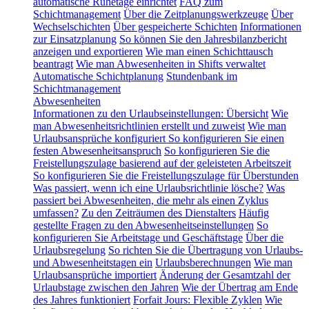
automatische Ruhetage einrichtet
FAQ zum
Schichtmanagement
Über die Zeitplanungswerkzeuge
Über
Wechselschichten
Über gespeicherte Schichten
Informationen
zur Einsatzplanung
So können Sie den Jahresbilanzbericht
anzeigen und exportieren
Wie man einen Schichttausch
beantragt
Wie man Abwesenheiten in Shifts verwaltet
Automatische Schichtplanung
Stundenbank im
Schichtmanagement
Abwesenheiten
Informationen zu den Urlaubseinstellungen: Übersicht
Wie
man Abwesenheitsrichtlinien erstellt und zuweist
Wie man
Urlaubsansprüche konfiguriert
So konfigurieren Sie einen
festen Abwesenheitsanspruch
So konfigurieren Sie die
Freistellungszulage basierend auf der geleisteten Arbeitszeit
So konfigurieren Sie die Freistellungszulage für Überstunden
Was passiert, wenn ich eine Urlaubsrichtlinie lösche?
Was
passiert bei Abwesenheiten, die mehr als einen Zyklus
umfassen?
Zu den Zeiträumen des Dienstalters
Häufig
gestellte Fragen zu den Abwesenheitseinstellungen
So
konfigurieren Sie Arbeitstage und Geschäftstage
Über die
Urlaubsregelung
So richten Sie die Übertragung von Urlaubs-
und Abwesenheitstagen ein
Urlaubsberechnungen
Wie man
Urlaubsansprüche importiert
Änderung der Gesamtzahl der
Urlaubstage zwischen den Jahren
Wie der Übertrag am Ende
des Jahres funktioniert
Forfait Jours: Flexible Zyklen
Wie