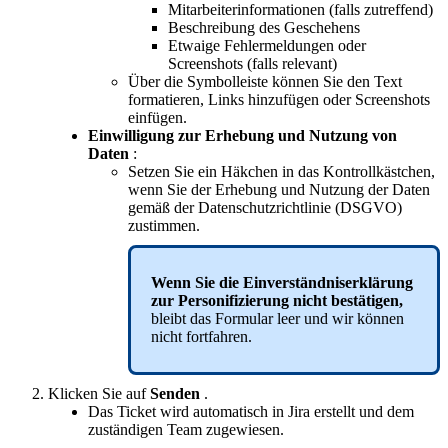
Mitarbeiterinformationen
(
falls
zutreffend
)
Beschreibung
des
Geschehens
Etwaige
Fehlermeldungen
oder
Screenshots
(
falls
relevant
)
Ü
ber
die
Symbolleiste
k
ö
nnen
Sie
den
Text
formatieren
,
Links
hinzuf
ü
gen
oder
Screenshots
einf
ü
gen
.
Einwilligung
zur
Erhebung
und
Nutzung
von
Daten
:
Setzen
Sie
ein
H
ä
kchen
in
das
Kontrollk
ä
stchen
,
wenn
Sie
der
Erhebung
und
Nutzung
der
Daten
gem
ä
ß
der
Datenschutzrichtlinie
(
DSGVO
)
zustimmen
.
Wenn
Sie
die
Einverst
ä
ndniserkl
ä
rung
zur
Personifizierung
nicht
best
ä
tigen
,
bleibt
das
Formular
leer
und
wir
k
ö
nnen
nicht
fortfahren
.
Klicken
Sie
auf
Senden
.
Das
Ticket
wird
automatisch
in
Jira
erstellt
und
dem
zust
ä
ndigen
Team
zugewiesen
.