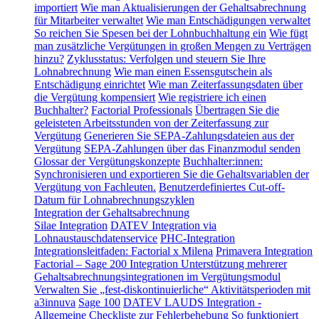
importiert
Wie man Aktualisierungen der Gehaltsabrechnung
für Mitarbeiter verwaltet
Wie man Entschädigungen verwaltet
So reichen Sie Spesen bei der Lohnbuchhaltung ein
Wie fügt
man zusätzliche Vergütungen in großen Mengen zu Verträgen
hinzu?
Zyklusstatus: Verfolgen und steuern Sie Ihre
Lohnabrechnung
Wie man einen Essensgutschein als
Entschädigung einrichtet
Wie man Zeiterfassungsdaten über
die Vergütung kompensiert
Wie registriere ich einen
Buchhalter?
Factorial Professionals
Übertragen Sie die
geleisteten Arbeitsstunden von der Zeiterfassung zur
Vergütung
Generieren Sie SEPA-Zahlungsdateien aus der
Vergütung
SEPA-Zahlungen über das Finanzmodul senden
Glossar der Vergütungskonzepte
Buchhalter:innen:
Synchronisieren und exportieren Sie die Gehaltsvariablen der
Vergütung von Fachleuten.
Benutzerdefiniertes Cut-off-
Datum für Lohnabrechnungszyklen
Integration der Gehaltsabrechnung
Silae Integration
DATEV Integration via
Lohnaustauschdatenservice
PHC-Integration
Integrationsleitfaden: Factorial x Milena
Primavera Integration
Factorial – Sage 200 Integration
Unterstützung mehrerer
Gehaltsabrechnungsintegrationen im Vergütungsmodul
Verwalten Sie „fest-diskontinuierliche“ Aktivitätsperioden mit
a3innuva
Sage 100
DATEV LAUDS Integration -
Allgemeine Checkliste zur Fehlerbehebung
So funktioniert