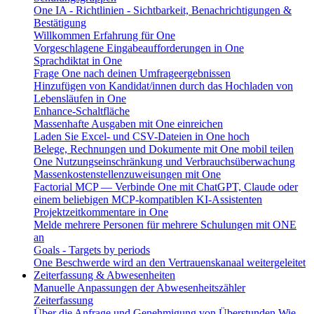
One IA - Richtlinien - Sichtbarkeit, Benachrichtigungen &
Bestätigung
Willkommen Erfahrung für One
Vorgeschlagene Eingabeaufforderungen in One
Sprachdiktat in One
Frage One nach deinen Umfrageergebnissen
Hinzufügen von Kandidat/innen durch das Hochladen von
Lebensläufen in One
Enhance-Schaltfläche
Massenhafte Ausgaben mit One einreichen
Laden Sie Excel- und CSV-Dateien in One hoch
Belege, Rechnungen und Dokumente mit One mobil teilen
One Nutzungseinschränkung und Verbrauchsüberwachung
Massenkostenstellenzuweisungen mit One
Factorial MCP — Verbinde One mit ChatGPT, Claude oder
einem beliebigen MCP-kompatiblen KI-Assistenten
Projektzeitkommentare in One
Melde mehrere Personen für mehrere Schulungen mit ONE
an
Goals - Targets by periods
One Beschwerde wird an den Vertrauenskanaal weitergeleitet
Zeiterfassung & Abwesenheiten
Manuelle Anpassungen der Abwesenheitszähler
Zeiterfassung
Über die Anfrage und Genehmigung von Überstunden
Wie