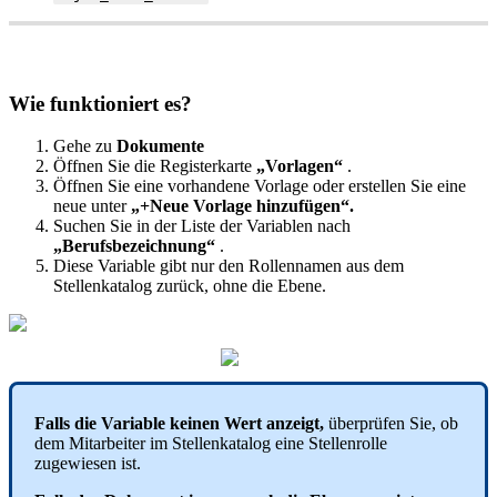
Wie
funktioniert
es
?
Gehe
zu
Dokumente
Ö
ffnen
Sie
die
Registerkarte
„
Vorlagen
“
.
Ö
ffnen
Sie
eine
vorhandene
Vorlage
oder
erstellen
Sie
eine
neue
unter
„
+
Neue
Vorlage
hinzuf
ü
gen
“
.
Suchen
Sie
in
der
Liste
der
Variablen
nach
„
Berufsbezeichnung
“
.
Diese
Variable
gibt
nur
den
Rollennamen
aus
dem
Stellenkatalog
zur
ü
ck
,
ohne
die
Ebene
.
Falls
die
Variable
keinen
Wert
anzeigt
,
ü
berpr
ü
fen
Sie
,
ob
dem
Mitarbeiter
im
Stellenkatalog
eine
Stellenrolle
zugewiesen
ist
.