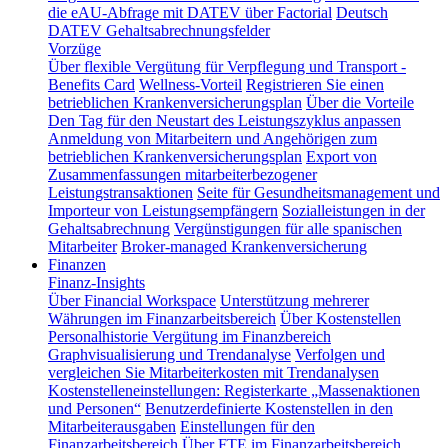
die eAU-Abfrage mit DATEV über Factorial
Deutsch
DATEV Gehaltsabrechnungsfelder
Vorzüge
Über flexible Vergütung für Verpflegung und Transport -
Benefits Card
Wellness-Vorteil
Registrieren Sie einen
betrieblichen Krankenversicherungsplan
Über die Vorteile
Den Tag für den Neustart des Leistungszyklus anpassen
Anmeldung von Mitarbeitern und Angehörigen zum
betrieblichen Krankenversicherungsplan
Export von
Zusammenfassungen mitarbeiterbezogener
Leistungstransaktionen
Seite für Gesundheitsmanagement und
Importeur von Leistungsempfängern
Sozialleistungen in der
Gehaltsabrechnung
Vergünstigungen für alle spanischen
Mitarbeiter
Broker-managed Krankenversicherung
Finanzen
Finanz-Insights
Über Financial Workspace
Unterstützung mehrerer
Währungen im Finanzarbeitsbereich
Über Kostenstellen
Personalhistorie
Vergütung im Finanzbereich
Graphvisualisierung und Trendanalyse
Verfolgen und
vergleichen Sie Mitarbeiterkosten mit Trendanalysen
Kostenstelleneinstellungen: Registerkarte „Massenaktionen
und Personen“
Benutzerdefinierte Kostenstellen in den
Mitarbeiterausgaben
Einstellungen für den
Finanzarbeitsbereich
Über FTE im Finanzarbeitsbereich