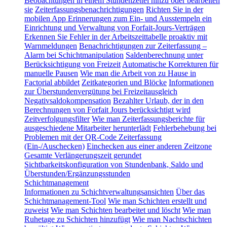
Beobachtungen in einem Stundenzettel hinzu oder bearbeiten
sie
Zeiterfassungsbenachrichtigungen
Richten Sie in der
mobilen App Erinnerungen zum Ein- und Ausstempeln ein
Einrichtung und Verwaltung von Forfait-Jours-Verträgen
Erkennen Sie Fehler in der Arbeitszeittabelle proaktiv mit
Warnmeldungen
Benachrichtigungen zur Zeiterfassung –
Alarm bei Schichtmanipulation
Saldenberechnung unter
Berücksichtigung von Freizeit
Automatische Korrekturen für
manuelle Pausen
Wie man die Arbeit von zu Hause in
Factorial abbildet
Zeitkategorien und Blöcke
Informationen
zur Überstundenvergütung bei Freizeitausgleich
Negativsaldokompensation
Bezahlter Urlaub, der in den
Berechnungen von Forfait Jours berücksichtigt wird
Zeitverfolgungsfilter
Wie man Zeiterfassungsberichte für
ausgeschiedene Mitarbeiter herunterlädt
Fehlerbehebung bei
Problemen mit der QR-Code Zeiterfassung
(Ein-/Auschecken)
Einchecken aus einer anderen Zeitzone
Gesamte Verlängerungszeit gerundet
Sichtbarkeitskonfiguration von Stundenbank, Saldo und
Überstunden/Ergänzungsstunden
Schichtmanagement
Informationen zu Schichtverwaltungsansichten
Über das
Schichtmanagement-Tool
Wie man Schichten erstellt und
zuweist
Wie man Schichten bearbeitet und löscht
Wie man
Ruhetage zu Schichten hinzufügt
Wie man Nachtschichten