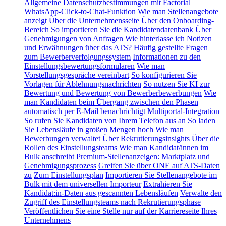
Allgemeine Datenschutzbestimmungen mit Factorial
WhatsApp-Click-to-Chat-Funktion
Wie man Stellenangebote
anzeigt
Über die Unternehmensseite
Über den Onboarding-
Bereich
So importieren Sie die Kandidatendatenbank
Über
Genehmigungen von Anfragen
Wie hinterlasse ich Notizen
und Erwähnungen über das ATS?
Häufig gestellte Fragen
zum Bewerberverfolgungssystem
Informationen zu den
Einstellungsbewertungsformularen
Wie man
Vorstellungsgespräche vereinbart
So konfigurieren Sie
Vorlagen für Ablehnungsnachrichten
So nutzen Sie KI zur
Bewertung und Bewertung von Bewerberbewerbungen
Wie
man Kandidaten beim Übergang zwischen den Phasen
automatisch per E-Mail benachrichtigt
Multiportal-Integration
So rufen Sie Kandidaten von Ihrem Telefon aus an
So laden
Sie Lebensläufe in großen Mengen hoch
Wie man
Bewerbungen verwaltet
Über Rekrutierungsinsights
Über die
Rollen des Einstellungsteams
Wie man Kandidat/innen im
Bulk anschreibt
Premium-Stellenanzeigen: Marktplatz und
Genehmigungsprozess
Greifen Sie über ONE auf ATS-Daten
zu
Zum Einstellungsplan
Importieren Sie Stellenangebote im
Bulk mit dem universellen Importeur
Extrahieren Sie
Kandidat:in-Daten aus gescannten Lebensläufen
Verwalte den
Zugriff des Einstellungsteams nach Rekrutierungsphase
Veröffentlichen Sie eine Stelle nur auf der Karriereseite Ihres
Unternehmens