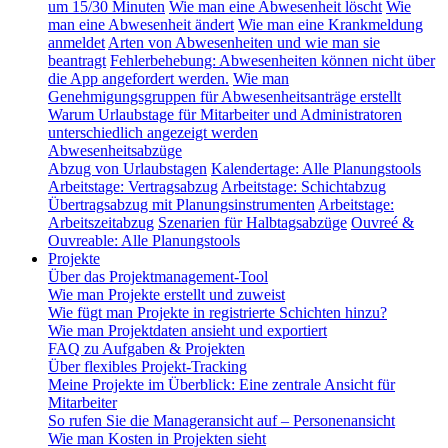
um 15/30 Minuten
Wie man eine Abwesenheit löscht
Wie
man eine Abwesenheit ändert
Wie man eine Krankmeldung
anmeldet
Arten von Abwesenheiten und wie man sie
beantragt
Fehlerbehebung: Abwesenheiten können nicht über
die App angefordert werden.
Wie man
Genehmigungsgruppen für Abwesenheitsanträge erstellt
Warum Urlaubstage für Mitarbeiter und Administratoren
unterschiedlich angezeigt werden
Abwesenheitsabzüge
Abzug von Urlaubstagen
Kalendertage: Alle Planungstools
Arbeitstage: Vertragsabzug
Arbeitstage: Schichtabzug
Übertragsabzug mit Planungsinstrumenten
Arbeitstage:
Arbeitszeitabzug
Szenarien für Halbtagsabzüge
Ouvreé &
Ouvreable: Alle Planungstools
Projekte
Über das Projektmanagement-Tool
Wie man Projekte erstellt und zuweist
Wie fügt man Projekte in registrierte Schichten hinzu?
Wie man Projektdaten ansieht und exportiert
FAQ zu Aufgaben & Projekten
Über flexibles Projekt-Tracking
Meine Projekte im Überblick: Eine zentrale Ansicht für
Mitarbeiter
So rufen Sie die Manageransicht auf – Personenansicht
Wie man Kosten in Projekten sieht