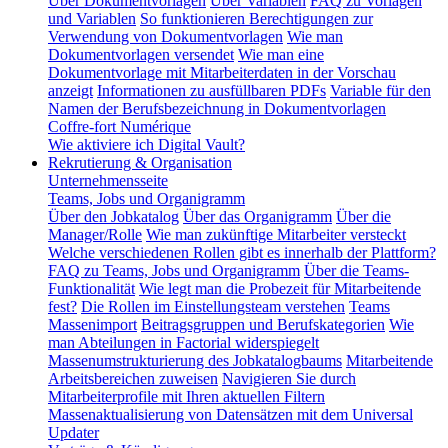
Über Dokumentvorlagen
Über Variablen
FAQ zu Vorlagen
und Variablen
So funktionieren Berechtigungen zur
Verwendung von Dokumentvorlagen
Wie man
Dokumentvorlagen versendet
Wie man eine
Dokumentvorlage mit Mitarbeiterdaten in der Vorschau
anzeigt
Informationen zu ausfüllbaren PDFs
Variable für den
Namen der Berufsbezeichnung in Dokumentvorlagen
Coffre-fort Numérique
Wie aktiviere ich Digital Vault?
Rekrutierung & Organisation
Unternehmensseite
Teams, Jobs und Organigramm
Über den Jobkatalog
Über das Organigramm
Über die
Manager/Rolle
Wie man zukünftige Mitarbeiter versteckt
Welche verschiedenen Rollen gibt es innerhalb der Plattform?
FAQ zu Teams, Jobs und Organigramm
Über die Teams-
Funktionalität
Wie legt man die Probezeit für Mitarbeitende
fest?
Die Rollen im Einstellungsteam verstehen
Teams
Massenimport
Beitragsgruppen und Berufskategorien
Wie
man Abteilungen in Factorial widerspiegelt
Massenumstrukturierung des Jobkatalogbaums
Mitarbeitende
Arbeitsbereichen zuweisen
Navigieren Sie durch
Mitarbeiterprofile mit Ihren aktuellen Filtern
Massenaktualisierung von Datensätzen mit dem Universal
Updater