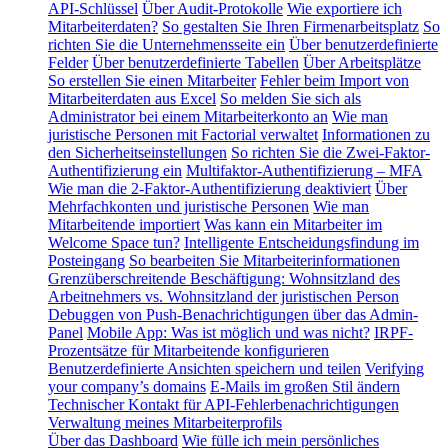
API-Schlüssel
Über Audit-Protokolle
Wie exportiere ich
Mitarbeiterdaten?
So gestalten Sie Ihren Firmenarbeitsplatz
So
richten Sie die Unternehmensseite ein
Über benutzerdefinierte
Felder
Über benutzerdefinierte Tabellen
Über Arbeitsplätze
So erstellen Sie einen Mitarbeiter
Fehler beim Import von
Mitarbeiterdaten aus Excel
So melden Sie sich als
Administrator bei einem Mitarbeiterkonto an
Wie man
juristische Personen mit Factorial verwaltet
Informationen zu
den Sicherheitseinstellungen
So richten Sie die Zwei-Faktor-
Authentifizierung ein
Multifaktor-Authentifizierung – MFA
Wie man die 2-Faktor-Authentifizierung deaktiviert
Über
Mehrfachkonten und juristische Personen
Wie man
Mitarbeitende importiert
Was kann ein Mitarbeiter im
Welcome Space tun?
Intelligente Entscheidungsfindung im
Posteingang
So bearbeiten Sie Mitarbeiterinformationen
Grenzüberschreitende Beschäftigung: Wohnsitzland des
Arbeitnehmers vs. Wohnsitzland der juristischen Person
Debuggen von Push-Benachrichtigungen über das Admin-
Panel
Mobile App: Was ist möglich und was nicht?
IRPF-
Prozentsätze für Mitarbeitende konfigurieren
Benutzerdefinierte Ansichten speichern und teilen
Verifying
your company’s domains
E-Mails im großen Stil ändern
Technischer Kontakt für API-Fehlerbenachrichtigungen
Verwaltung meines Mitarbeiterprofils
Über das Dashboard
Wie fülle ich mein persönliches