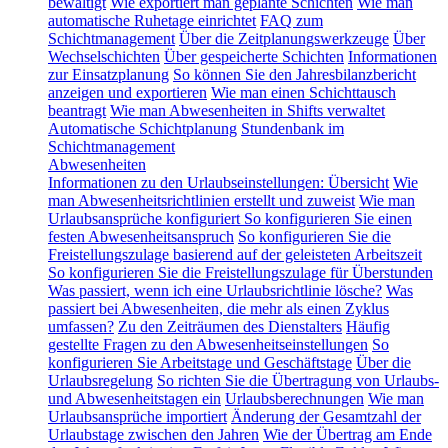
bewältigt
Wie exportiert man geplante Schichten
Wie man
automatische Ruhetage einrichtet
FAQ zum
Schichtmanagement
Über die Zeitplanungswerkzeuge
Über
Wechselschichten
Über gespeicherte Schichten
Informationen
zur Einsatzplanung
So können Sie den Jahresbilanzbericht
anzeigen und exportieren
Wie man einen Schichttausch
beantragt
Wie man Abwesenheiten in Shifts verwaltet
Automatische Schichtplanung
Stundenbank im
Schichtmanagement
Abwesenheiten
Informationen zu den Urlaubseinstellungen: Übersicht
Wie
man Abwesenheitsrichtlinien erstellt und zuweist
Wie man
Urlaubsansprüche konfiguriert
So konfigurieren Sie einen
festen Abwesenheitsanspruch
So konfigurieren Sie die
Freistellungszulage basierend auf der geleisteten Arbeitszeit
So konfigurieren Sie die Freistellungszulage für Überstunden
Was passiert, wenn ich eine Urlaubsrichtlinie lösche?
Was
passiert bei Abwesenheiten, die mehr als einen Zyklus
umfassen?
Zu den Zeiträumen des Dienstalters
Häufig
gestellte Fragen zu den Abwesenheitseinstellungen
So
konfigurieren Sie Arbeitstage und Geschäftstage
Über die
Urlaubsregelung
So richten Sie die Übertragung von Urlaubs-
und Abwesenheitstagen ein
Urlaubsberechnungen
Wie man
Urlaubsansprüche importiert
Änderung der Gesamtzahl der
Urlaubstage zwischen den Jahren
Wie der Übertrag am Ende