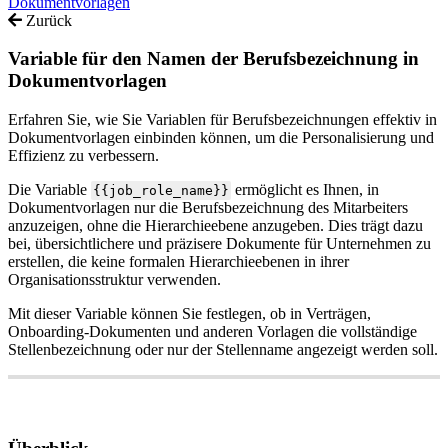
Dokumentvorlagen
Zurück
Variable für den Namen der Berufsbezeichnung in
Dokumentvorlagen
Erfahren Sie, wie Sie Variablen für Berufsbezeichnungen effektiv in
Dokumentvorlagen einbinden können, um die Personalisierung und
Effizienz zu verbessern.
Die
Variable
erm
ö
glicht
es
Ihnen
,
in
{
{
job_role_name
}
}
Dokumentvorlagen
nur
die
Berufsbezeichnung
des
Mitarbeiters
anzuzeigen
,
ohne
die
Hierarchieebene
anzugeben
.
Dies
tr
ä
gt
dazu
bei
,
ü
bersichtlichere
und
pr
ä
zisere
Dokumente
f
ü
r
Unternehmen
zu
erstellen
,
die
keine
formalen
Hierarchieebenen
in
ihrer
Organisationsstruktur
verwenden
.
Mit
dieser
Variable
k
ö
nnen
Sie
festlegen
,
ob
in
Vertr
ä
gen
,
Onboarding
-
Dokumenten
und
anderen
Vorlagen
die
vollst
ä
ndige
Stellenbezeichnung
oder
nur
der
Stellenname
angezeigt
werden
soll
.