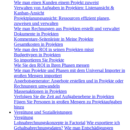
Wie man einen Kunden einem Projekt zuweist
Verwalten von Aufgaben in Projekten: Listenansicht &
Kanban-Ansicht
Projektplanungsansicht: Ressourcen effizient planen,
zuweisen und verwalten
Wie man Rechnungen aus Projekten erstellt und verwaltet
Dokumente in Projekten
Kommentare-Seitenleiste in Meine Projekte
Gesamtkosten in Projekten
Wie man den ROI in seinen Projekten misst
Budgettypen in Projekten
So importieren Sie Projekte
Wie Sie den ROI in Ihren Phasen messen
Wie man Projekte und Phasen mit dem Universal Importer in
großen Mengen importiert
Angebotsgenerator: Angebote erstellen und in Projekte oder
Rechnungen umwandeln
Massenaktionen in Projekten
Verfolgen Sie die Zeit auf Aufgabenebene in Projekten
Fügen Sie Personen in großen Mengen zu Projektaufgaben
hinzu
Vergütung und Sozialleistungen
Vergütung
Lohnabrechnungskonzepte in Factorial
Wie exportiere ich
Gehaltsabrechnungsdaten?
Wie man Entschädigungen