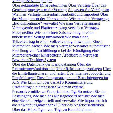
Verträge & Kündigungen
Über gekündigte Mitarbeiter/innen
Über Verträge
Über das
Genehmigungssystem für Verträge
So passen Sie Verträge an
Wie man Verträge massenhaft bearbeitet und importiert
Über
das Management der Jahresstunden
Wie man den Vertragstyp
„fijo-discontinuos“ verwaltet
Wie man Verträge anpasst
Vertragsende und Plattformzugang verstehen
Vertrags-
Masseneditor
Wie man einen Saisonvertrag in einen
unbefristeten Vertrag umwandelt
Wie man einen
Teilzeitvertrag in einen Vollzeitvertrag umwandelt
Einen
Mitarbeiter löschen
Wie man Verträge verwaltet
Automatische
Erstellung von Nachfüllungen bei der Kündigung eines
Mitarbeiters/einer Mitarbeiterin
Arbeitsart in Verträgen
Bewerber-Tracking-System
Über die Datenbank der Kandidat:innen
Über die
Rekrutierungsfunktionalität
Über Rekrutierungsvorlagen
Über
die Einstellungsphasen und -arten
Über internes Jobportal und
Empfehlungen
Einstellungsmanager und Berechtigungen im
ATS
Wie kann ich über das ATS Kommentare und
Erwähnungen hinterlassen?
Wie man externe
Personalvermittler zu Factorial hinzufügt
So nutzen Sie den
Posteingang
Wie man das Messageboard benutzt
Wie man
eine Stellenanzeige erstellt und verwaltet
Wie importiere ich
die Anwendungsdatenbank?
Über das Angebotsschreiben
Über das Hinzufügen von Tags zu Kandidat/innen