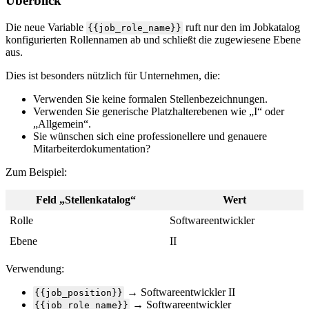
Ü
berblick
Die
neue
Variable
ruft
nur
den
im
Jobkatalog
{
{
job_role_name
}
}
konfigurierten
Rollennamen
ab
und
schlie
ß
t
die
zugewiesene
Ebene
aus
.
Dies
ist
besonders
n
ü
tzlich
f
ü
r
Unternehmen
,
die
:
Verwenden
Sie
keine
formalen
Stellenbezeichnungen
.
Verwenden
Sie
generische
Platzhalterebenen
wie
„
I
“
oder
„
Allgemein
“
.
Sie
w
ü
nschen
sich
eine
professionellere
und
genauere
Mitarbeiterdokumentation
?
Zum
Beispiel
:
Feld
„
Stellenkatalog
“
Wert
Rolle
Softwareentwickler
Ebene
II
Verwendung
:
→
Softwareentwickler
II
{
{
job_position
}
}
→
Softwareentwickler
{
{
job_role_name
}
}