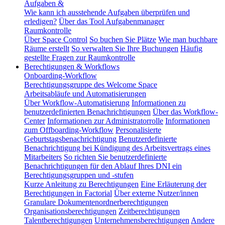
Aufgaben &
Wie kann ich ausstehende Aufgaben überprüfen und
erledigen?
Über das Tool Aufgabenmanager
Raumkontrolle
Über Space Control
So buchen Sie Plätze
Wie man buchbare
Räume erstellt
So verwalten Sie Ihre Buchungen
Häufig
gestellte Fragen zur Raumkontrolle
Berechtigungen & Workflows
Onboarding-Workflow
Berechtigungsgruppe des Welcome Space
Arbeitsabläufe und Automatisierungen
Über Workflow-Automatisierung
Informationen zu
benutzerdefinierten Benachrichtigungen
Über das Workflow-
Center
Informationen zur Administratorrolle
Informationen
zum Offboarding-Workflow
Personalisierte
Geburtstagsbenachrichtigung
Benutzerdefinierte
Benachrichtigung bei Kündigung des Arbeitsvertrags eines
Mitarbeiters
So richten Sie benutzerdefinierte
Benachrichtigungen für den Ablauf Ihres DNI ein
Berechtigungsgruppen und -stufen
Kurze Anleitung zu Berechtigungen
Eine Erläuterung der
Berechtigungen in Factorial
Über externe Nutzer/innen
Granulare Dokumentenordnerberechtigungen
Organisationsberechtigungen
Zeitberechtigungen
Talentberechtigungen
Unternehmensberechtigungen
Andere