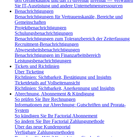
den Gerätekatalog und das IT-Inventar
Inventar — Verwalten
Sie IT-Ausrüstung und andere Unternehmensressourcen
Benachrichtigungen
Benachrichtigungen für Vertrauenskanäle, Bereiche und
Gemeinschaften
Projektbenachrichtigungen
Schulungsbenachrichtigungen
Benachrichtigungen zum Toleranzbereich der Zeiterfassung
Recruitment-Benachrichtigungen
Abwesenheitsbenachrichtigungen
Benachrichtigungen im Finanzarbeitsbereich
Leistungsbenachrichtigungen
Tickets und Richtlinien
Über Ticketing
Richtlinien: Sichtbarkeit, Bestätigung und Insights
Ticketdetails auf Vollseitenansicht
Richtlinien: Sichtbarkeit, Anerkennung und Insights
Abrechnung, Abonnement & Kündigung
So prüfen Sie Ihre Rechnungen
Informationen zur Abrechnung: Gutschriften und Prorata-
System
So kündigen Sie Ihr Factorial Abonnement
So ändern Sie Ihre Factorial Zahlungsmethode
Über das neue Kundenportal
Verfügbare Zahlungsmethoden