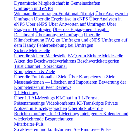
Dynamische Mitgliedschaft in Gemeinschaften
Umfragen und eNPS
Wie man die Umfragen-Funktionalität nutzt
Über Analysen in
Umfragen
Über die Ergebnisse in eNPS
Über Analysen in
eNPS
Über eNPS
Über Antworten auf Umfragen
Über
Fragen in Umfragen
Über das Engagement-Insight-
Dashboard
Über anonyme Umfragen
Über die
Klimabefragung
FAQ zu Umfragen und eNPS
Umfragen auf
dem Handy
Fehlerbehebung bei Umfragen
Sichere Meldestelle
Über die sichere Meldestelle
FAQ zum Sichere Meldestelle
Akten des Beschwerdeverfahrens
Beschwerdekategorien
Trust Channel - Sprachkanal
Kompetenzen & Ziele
Über die Funktionalität Ziele
Über Kompetenzen
Ziele
Massenaktionen — Löschen und Importieren
Bewertung der
Kompetenzen in Peer-Reviews
1:1 Meetings
Über 1.1 AI-Meetings
KI-Chat im 1:1-Format
Präsenzmeetings
Videokonferenz
KI-Transkripte
Private
Notizen in Einzelgesprächen
Überblick über die
Berichtsempfänger in 1:1-Meetings
Intelligenter Kalender und
wiederkehrende Besprechungen
Mitarbeiter-Puls
So aktivieren und konfigurieren Sie Employee Pulse