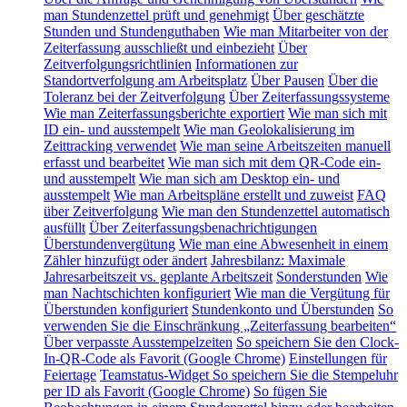
man Stundenzettel prüft und genehmigt
Über geschätzte
Stunden und Stundenguthaben
Wie man Mitarbeiter von der
Zeiterfassung ausschließt und einbezieht
Über
Zeitverfolgungsrichtlinien
Informationen zur
Standortverfolgung am Arbeitsplatz
Über Pausen
Über die
Toleranz bei der Zeitverfolgung
Über Zeiterfassungssysteme
Wie man Zeiterfassungsberichte exportiert
Wie man sich mit
ID ein- und ausstempelt
Wie man Geolokalisierung im
Zeittracking verwendet
Wie man seine Arbeitszeiten manuell
erfasst und bearbeitet
Wie man sich mit dem QR-Code ein-
und ausstempelt
Wie man sich am Desktop ein- und
ausstempelt
Wie man Arbeitspläne erstellt und zuweist
FAQ
über Zeitverfolgung
Wie man den Stundenzettel automatisch
ausfüllt
Über Zeiterfassungsbenachrichtigungen
Überstundenvergütung
Wie man eine Abwesenheit in einem
Zähler hinzufügt oder ändert
Jahresbilanz: Maximale
Jahresarbeitszeit vs. geplante Arbeitszeit
Sonderstunden
Wie
man Nachtschichten konfiguriert
Wie man die Vergütung für
Überstunden konfiguriert
Stundenkonto und Überstunden
So
verwenden Sie die Einschränkung „Zeiterfassung bearbeiten“
Über verpasste Ausstempelzeiten
So speichern Sie den Clock-
In-QR-Code als Favorit (Google Chrome)
Einstellungen für
Feiertage
Teamstatus-Widget
So speichern Sie die Stempeluhr
per ID als Favorit (Google Chrome)
So fügen Sie