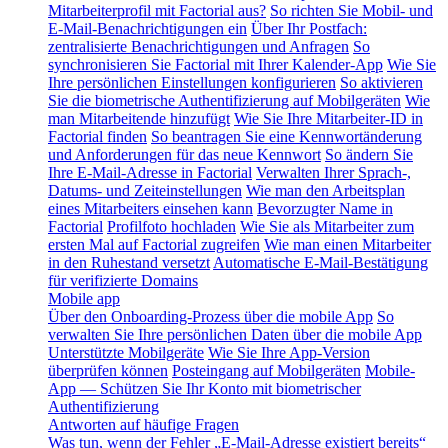
Mitarbeiterprofil mit Factorial aus?
So richten Sie Mobil- und
E-Mail-Benachrichtigungen ein
Über Ihr Postfach:
zentralisierte Benachrichtigungen und Anfragen
So
synchronisieren Sie Factorial mit Ihrer Kalender-App
Wie Sie
Ihre persönlichen Einstellungen konfigurieren
So aktivieren
Sie die biometrische Authentifizierung auf Mobilgeräten
Wie
man Mitarbeitende hinzufügt
Wie Sie Ihre Mitarbeiter-ID in
Factorial finden
So beantragen Sie eine Kennwortänderung
und Anforderungen für das neue Kennwort
So ändern Sie
Ihre E-Mail-Adresse in Factorial
Verwalten Ihrer Sprach-,
Datums- und Zeiteinstellungen
Wie man den Arbeitsplan
eines Mitarbeiters einsehen kann
Bevorzugter Name in
Factorial
Profilfoto hochladen
Wie Sie als Mitarbeiter zum
ersten Mal auf Factorial zugreifen
Wie man einen Mitarbeiter
in den Ruhestand versetzt
Automatische E-Mail-Bestätigung
für verifizierte Domains
Mobile app
Über den Onboarding-Prozess über die mobile App
So
verwalten Sie Ihre persönlichen Daten über die mobile App
Unterstützte Mobilgeräte
Wie Sie Ihre App-Version
überprüfen können
Posteingang auf Mobilgeräten
Mobile-
App — Schützen Sie Ihr Konto mit biometrischer
Authentifizierung
Antworten auf häufige Fragen
Was tun, wenn der Fehler „E-Mail-Adresse existiert bereits“