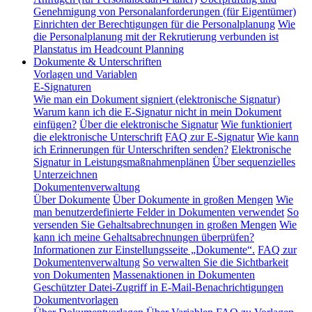
Genehmigung von Personalanforderungen (für Eigentümer)
Einrichten der Berechtigungen für die Personalplanung
Wie
die Personalplanung mit der Rekrutierung verbunden ist
Planstatus im Headcount Planning
Dokumente & Unterschriften
Vorlagen und Variablen
E-Signaturen
Wie man ein Dokument signiert (elektronische Signatur)
Warum kann ich die E-Signatur nicht in mein Dokument
einfügen?
Über die elektronische Signatur
Wie funktioniert
die elektronische Unterschrift
FAQ zur E-Signatur
Wie kann
ich Erinnerungen für Unterschriften senden?
Elektronische
Signatur in Leistungsmaßnahmenplänen
Über sequenzielles
Unterzeichnen
Dokumentenverwaltung
Über Dokumente
Über Dokumente in großen Mengen
Wie
man benutzerdefinierte Felder in Dokumenten verwendet
So
versenden Sie Gehaltsabrechnungen in großen Mengen
Wie
kann ich meine Gehaltsabrechnungen überprüfen?
Informationen zur Einstellungsseite „Dokumente“.
FAQ zur
Dokumentenverwaltung
So verwalten Sie die Sichtbarkeit
von Dokumenten
Massenaktionen in Dokumenten
Geschützter Datei-Zugriff in E-Mail-Benachrichtigungen
Dokumentvorlagen