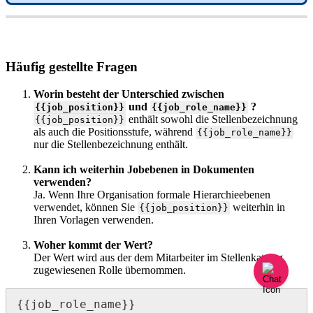
H
ä
ufig
gestellte
Fragen
Worin
besteht
der
Unterschied
zwischen
und
?
{
{
job_position
}
}
{
{
job_role_name
}
}
enth
ä
lt
sowohl
die
Stellenbezeichnung
{
{
job_position
}
}
als
auch
die
Positionsstufe
,
w
ä
hrend
{
{
job_role_name
}
}
nur
die
Stellenbezeichnung
enth
ä
lt
.
Kann
ich
weiterhin
Jobebenen
in
Dokumenten
verwenden
?
Ja
.
Wenn
Ihre
Organisation
formale
Hierarchieebenen
verwendet
,
k
ö
nnen
Sie
weiterhin
in
{
{
job_position
}
}
Ihren
Vorlagen
verwenden
.
Woher
kommt
der
Wert
?
Der
Wert
wird
aus
der
dem
Mitarbeiter
im
Stellenkatalog
zugewiesenen
Rolle
ü
bernommen
.
{
{
job_role_name
}
}