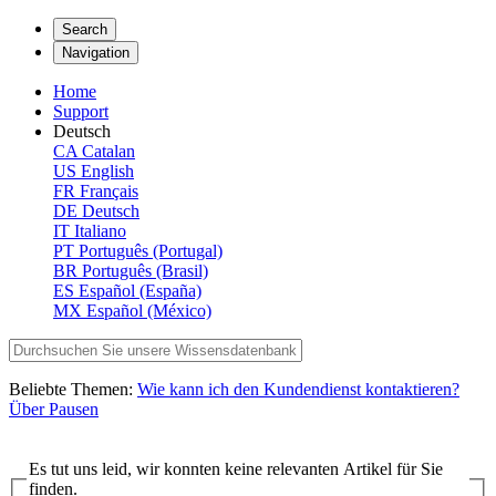
Search
Navigation
Home
Support
Deutsch
CA
Catalan
US
English
FR
Français
DE
Deutsch
IT
Italiano
PT
Português (Portugal)
BR
Português (Brasil)
ES
Español (España)
MX
Español (México)
Beliebte Themen:
Wie kann ich den Kundendienst kontaktieren?
Über Pausen
Es tut uns leid, wir konnten keine relevanten Artikel für Sie
finden.