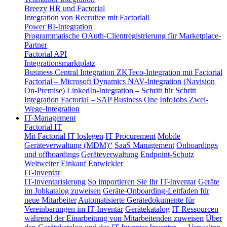
Breezy HR und Factorial
Integration von Recruitee mit Factorial!
Power BI-Integration
Programmatische OAuth-Clientregistrierung für Marketplace-
Partner
Factorial API
Integrationsmarktplatz
Business Central Integration
ZKTeco-Integration mit Factorial
Factorial – Microsoft Dynamics NAV-Integration (Navision
On-Premise)
LinkedIn-Integration – Schritt für Schritt
Integration Factorial – SAP Business One
InfoJobs Zwei-
Wege-Integration
IT-Management
Factorial IT
Mit Factorial IT loslegen
IT Procurement
Mobile
Geräteverwaltung (MDM)“
SaaS Management
Onboardings
und offboardings
Geräteverwaltung
Endpoint-Schutz
Weltweiter Einkauf
Entwickler
IT-Inventar
IT-Inventarisierung
So importieren Sie Ihr IT-Inventar
Geräte
im Jobkatalog zuweisen
Geräte-Onboarding-Leitfaden für
neue Mitarbeiter
Automatisierte Gerätedokumente für
Vereinbarungen im IT-Inventar
Gerätekatalog
IT-Ressourcen
während der Einarbeitung von Mitarbeitenden zuweisen
Über