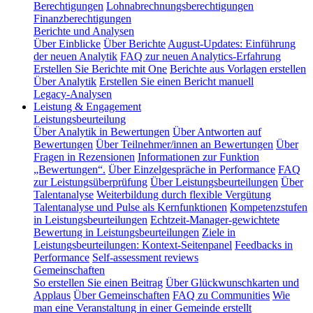
Berechtigungen
Lohnabrechnungsberechtigungen
Finanzberechtigungen
Berichte und Analysen
Über Einblicke
Über Berichte
August-Updates: Einführung
der neuen Analytik
FAQ zur neuen Analytics-Erfahrung
Erstellen Sie Berichte mit One
Berichte aus Vorlagen erstellen
Über Analytik
Erstellen Sie einen Bericht manuell
Legacy-Analysen
Leistung & Engagement
Leistungsbeurteilung
Über Analytik in Bewertungen
Über Antworten auf
Bewertungen
Über Teilnehmer/innen an Bewertungen
Über
Fragen in Rezensionen
Informationen zur Funktion
„Bewertungen“.
Über Einzelgespräche in Performance
FAQ
zur Leistungsüberprüfung
Über Leistungsbeurteilungen
Über
Talentanalyse
Weiterbildung durch flexible Vergütung
Talentanalyse und Pulse als Kernfunktionen
Kompetenzstufen
in Leistungsbeurteilungen
Echtzeit-Manager-gewichtete
Bewertung in Leistungsbeurteilungen
Ziele in
Leistungsbeurteilungen: Kontext-Seitenpanel
Feedbacks in
Performance
Self-assessment reviews
Gemeinschaften
So erstellen Sie einen Beitrag
Über Glückwunschkarten und
Applaus
Über Gemeinschaften
FAQ zu Communities
Wie
man eine Veranstaltung in einer Gemeinde erstellt