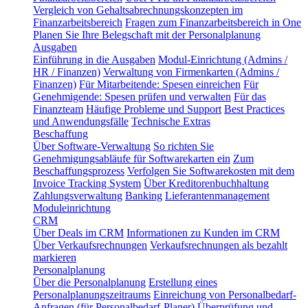
Vergleich von Gehaltsabrechnungskonzepten im
Finanzarbeitsbereich
Fragen zum Finanzarbeitsbereich in One
Planen Sie Ihre Belegschaft mit der Personalplanung
Ausgaben
Einführung in die Ausgaben
Modul-Einrichtung (Admins /
HR / Finanzen)
Verwaltung von Firmenkarten (Admins /
Finanzen)
Für Mitarbeitende: Spesen einreichen
Für
Genehmigende: Spesen prüfen und verwalten
Für das
Finanzteam
Häufige Probleme und Support
Best Practices
und Anwendungsfälle
Technische Extras
Beschaffung
Über Software-Verwaltung
So richten Sie
Genehmigungsabläufe für Softwarekarten ein
Zum
Beschaffungsprozess
Verfolgen Sie Softwarekosten mit dem
Invoice Tracking System
Über Kreditorenbuchhaltung
Zahlungsverwaltung
Banking
Lieferantenmanagement
Moduleinrichtung
CRM
Über Deals im CRM
Informationen zu Kunden im CRM
Über Verkaufsrechnungen
Verkaufsrechnungen als bezahlt
markieren
Personalplanung
Über die Personalplanung
Erstellung eines
Personalplanungszeitraums
Einreichung von Personalbedarf-
Anfragen (für Personalbedarf-Planer)
Überprüfung und