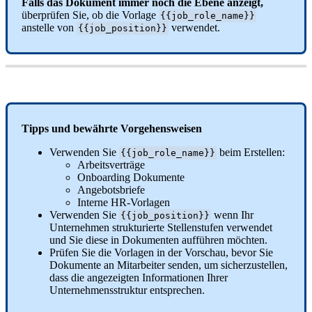
Falls
das
Dokument
immer
noch
die
Ebene
anzeigt
,
ü
berpr
ü
fen
Sie
,
ob
die
Vorlage
{
{
job_role_name
}
}
anstelle
von
verwendet
.
{
{
job_position
}
}
Tipps
und
bew
ä
hrte
Vorgehensweisen
Verwenden
Sie
beim
Erstellen
:
{
{
job_role_name
}
}
Arbeitsvertr
ä
ge
Onboarding
Dokumente
Angebotsbriefe
Interne
HR
-
Vorlagen
Verwenden
Sie
wenn
Ihr
{
{
job_position
}
}
Unternehmen
strukturierte
Stellenstufen
verwendet
und
Sie
diese
in
Dokumenten
auff
ü
hren
m
ö
chten
.
Pr
ü
fen
Sie
die
Vorlagen
in
der
Vorschau
,
bevor
Sie
Dokumente
an
Mitarbeiter
senden
,
um
sicherzustellen
,
dass
die
angezeigten
Informationen
Ihrer
Unternehmensstruktur
entsprechen
.