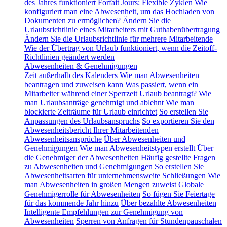
des Jahres funktioniert
Forfait Jours: Flexible Zyklen
Wie
konfiguriert man eine Abwesenheit, um das Hochladen von
Dokumenten zu ermöglichen?
Ändern Sie die
Urlaubsrichtlinie eines Mitarbeiters mit Guthabenübertragung
Ändern Sie die Urlaubsrichtlinie für mehrere Mitarbeitende
Wie der Übertrag von Urlaub funktioniert, wenn die Zeitoff-
Richtlinien geändert werden
Abwesenheiten & Genehmigungen
Zeit außerhalb des Kalenders
Wie man Abwesenheiten
beantragen und zuweisen kann
Was passiert, wenn ein
Mitarbeiter während einer Sperrzeit Urlaub beantragt?
Wie
man Urlaubsanträge genehmigt und ablehnt
Wie man
blockierte Zeiträume für Urlaub einrichtet
So erstellen Sie
Anpassungen des Urlaubsanspruchs
So exportieren Sie den
Abwesenheitsbericht Ihrer Mitarbeitenden
Abwesenheitsansprüche
Über Abwesenheiten und
Genehmigungen
Wie man Abwesenheitstypen erstellt
Über
die Genehmiger der Abwesenheiten
Häufig gestellte Fragen
zu Abwesenheiten und Genehmigungen
So erstellen Sie
Abwesenheitsarten für unternehmensweite Schließungen
Wie
man Abwesenheiten in großen Mengen zuweist
Globale
Genehmigerrolle für Abwesenheiten
So fügen Sie Feiertage
für das kommende Jahr hinzu
Über bezahlte Abwesenheiten
Intelligente Empfehlungen zur Genehmigung von
Abwesenheiten
Sperren von Anfragen für Stundenpauschalen