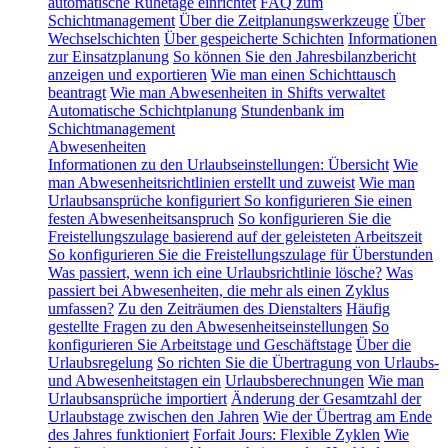
automatische Ruhetage einrichtet
FAQ zum
Schichtmanagement
Über die Zeitplanungswerkzeuge
Über
Wechselschichten
Über gespeicherte Schichten
Informationen
zur Einsatzplanung
So können Sie den Jahresbilanzbericht
anzeigen und exportieren
Wie man einen Schichttausch
beantragt
Wie man Abwesenheiten in Shifts verwaltet
Automatische Schichtplanung
Stundenbank im
Schichtmanagement
Abwesenheiten
Informationen zu den Urlaubseinstellungen: Übersicht
Wie
man Abwesenheitsrichtlinien erstellt und zuweist
Wie man
Urlaubsansprüche konfiguriert
So konfigurieren Sie einen
festen Abwesenheitsanspruch
So konfigurieren Sie die
Freistellungszulage basierend auf der geleisteten Arbeitszeit
So konfigurieren Sie die Freistellungszulage für Überstunden
Was passiert, wenn ich eine Urlaubsrichtlinie lösche?
Was
passiert bei Abwesenheiten, die mehr als einen Zyklus
umfassen?
Zu den Zeiträumen des Dienstalters
Häufig
gestellte Fragen zu den Abwesenheitseinstellungen
So
konfigurieren Sie Arbeitstage und Geschäftstage
Über die
Urlaubsregelung
So richten Sie die Übertragung von Urlaubs-
und Abwesenheitstagen ein
Urlaubsberechnungen
Wie man
Urlaubsansprüche importiert
Änderung der Gesamtzahl der
Urlaubstage zwischen den Jahren
Wie der Übertrag am Ende
des Jahres funktioniert
Forfait Jours: Flexible Zyklen
Wie