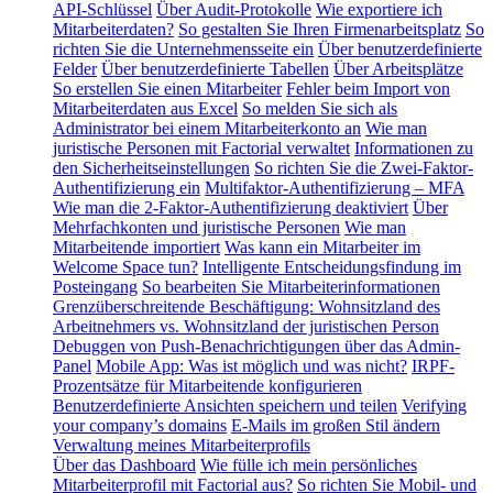
API-Schlüssel
Über Audit-Protokolle
Wie exportiere ich
Mitarbeiterdaten?
So gestalten Sie Ihren Firmenarbeitsplatz
So
richten Sie die Unternehmensseite ein
Über benutzerdefinierte
Felder
Über benutzerdefinierte Tabellen
Über Arbeitsplätze
So erstellen Sie einen Mitarbeiter
Fehler beim Import von
Mitarbeiterdaten aus Excel
So melden Sie sich als
Administrator bei einem Mitarbeiterkonto an
Wie man
juristische Personen mit Factorial verwaltet
Informationen zu
den Sicherheitseinstellungen
So richten Sie die Zwei-Faktor-
Authentifizierung ein
Multifaktor-Authentifizierung – MFA
Wie man die 2-Faktor-Authentifizierung deaktiviert
Über
Mehrfachkonten und juristische Personen
Wie man
Mitarbeitende importiert
Was kann ein Mitarbeiter im
Welcome Space tun?
Intelligente Entscheidungsfindung im
Posteingang
So bearbeiten Sie Mitarbeiterinformationen
Grenzüberschreitende Beschäftigung: Wohnsitzland des
Arbeitnehmers vs. Wohnsitzland der juristischen Person
Debuggen von Push-Benachrichtigungen über das Admin-
Panel
Mobile App: Was ist möglich und was nicht?
IRPF-
Prozentsätze für Mitarbeitende konfigurieren
Benutzerdefinierte Ansichten speichern und teilen
Verifying
your company’s domains
E-Mails im großen Stil ändern
Verwaltung meines Mitarbeiterprofils
Über das Dashboard
Wie fülle ich mein persönliches
Mitarbeiterprofil mit Factorial aus?
So richten Sie Mobil- und