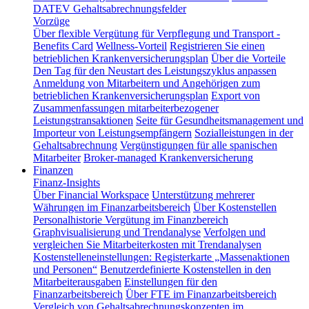
DATEV Gehaltsabrechnungsfelder
Vorzüge
Über flexible Vergütung für Verpflegung und Transport -
Benefits Card
Wellness-Vorteil
Registrieren Sie einen
betrieblichen Krankenversicherungsplan
Über die Vorteile
Den Tag für den Neustart des Leistungszyklus anpassen
Anmeldung von Mitarbeitern und Angehörigen zum
betrieblichen Krankenversicherungsplan
Export von
Zusammenfassungen mitarbeiterbezogener
Leistungstransaktionen
Seite für Gesundheitsmanagement und
Importeur von Leistungsempfängern
Sozialleistungen in der
Gehaltsabrechnung
Vergünstigungen für alle spanischen
Mitarbeiter
Broker-managed Krankenversicherung
Finanzen
Finanz-Insights
Über Financial Workspace
Unterstützung mehrerer
Währungen im Finanzarbeitsbereich
Über Kostenstellen
Personalhistorie
Vergütung im Finanzbereich
Graphvisualisierung und Trendanalyse
Verfolgen und
vergleichen Sie Mitarbeiterkosten mit Trendanalysen
Kostenstelleneinstellungen: Registerkarte „Massenaktionen
und Personen“
Benutzerdefinierte Kostenstellen in den
Mitarbeiterausgaben
Einstellungen für den
Finanzarbeitsbereich
Über FTE im Finanzarbeitsbereich
Vergleich von Gehaltsabrechnungskonzepten im