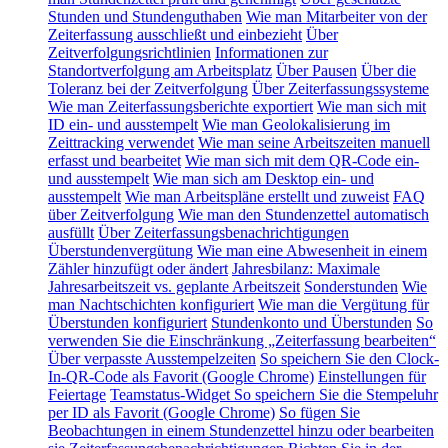
Stunden und Stundenguthaben
Wie man Mitarbeiter von der
Zeiterfassung ausschließt und einbezieht
Über
Zeitverfolgungsrichtlinien
Informationen zur
Standortverfolgung am Arbeitsplatz
Über Pausen
Über die
Toleranz bei der Zeitverfolgung
Über Zeiterfassungssysteme
Wie man Zeiterfassungsberichte exportiert
Wie man sich mit
ID ein- und ausstempelt
Wie man Geolokalisierung im
Zeittracking verwendet
Wie man seine Arbeitszeiten manuell
erfasst und bearbeitet
Wie man sich mit dem QR-Code ein-
und ausstempelt
Wie man sich am Desktop ein- und
ausstempelt
Wie man Arbeitspläne erstellt und zuweist
FAQ
über Zeitverfolgung
Wie man den Stundenzettel automatisch
ausfüllt
Über Zeiterfassungsbenachrichtigungen
Überstundenvergütung
Wie man eine Abwesenheit in einem
Zähler hinzufügt oder ändert
Jahresbilanz: Maximale
Jahresarbeitszeit vs. geplante Arbeitszeit
Sonderstunden
Wie
man Nachtschichten konfiguriert
Wie man die Vergütung für
Überstunden konfiguriert
Stundenkonto und Überstunden
So
verwenden Sie die Einschränkung „Zeiterfassung bearbeiten“
Über verpasste Ausstempelzeiten
So speichern Sie den Clock-
In-QR-Code als Favorit (Google Chrome)
Einstellungen für
Feiertage
Teamstatus-Widget
So speichern Sie die Stempeluhr
per ID als Favorit (Google Chrome)
So fügen Sie
Beobachtungen in einem Stundenzettel hinzu oder bearbeiten