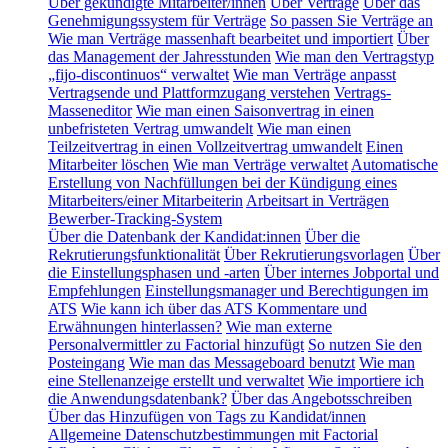
Über gekündigte Mitarbeiter/innen
Über Verträge
Über das
Genehmigungssystem für Verträge
So passen Sie Verträge an
Wie man Verträge massenhaft bearbeitet und importiert
Über
das Management der Jahresstunden
Wie man den Vertragstyp
„fijo-discontinuos“ verwaltet
Wie man Verträge anpasst
Vertragsende und Plattformzugang verstehen
Vertrags-
Masseneditor
Wie man einen Saisonvertrag in einen
unbefristeten Vertrag umwandelt
Wie man einen
Teilzeitvertrag in einen Vollzeitvertrag umwandelt
Einen
Mitarbeiter löschen
Wie man Verträge verwaltet
Automatische
Erstellung von Nachfüllungen bei der Kündigung eines
Mitarbeiters/einer Mitarbeiterin
Arbeitsart in Verträgen
Bewerber-Tracking-System
Über die Datenbank der Kandidat:innen
Über die
Rekrutierungsfunktionalität
Über Rekrutierungsvorlagen
Über
die Einstellungsphasen und -arten
Über internes Jobportal und
Empfehlungen
Einstellungsmanager und Berechtigungen im
ATS
Wie kann ich über das ATS Kommentare und
Erwähnungen hinterlassen?
Wie man externe
Personalvermittler zu Factorial hinzufügt
So nutzen Sie den
Posteingang
Wie man das Messageboard benutzt
Wie man
eine Stellenanzeige erstellt und verwaltet
Wie importiere ich
die Anwendungsdatenbank?
Über das Angebotsschreiben
Über das Hinzufügen von Tags zu Kandidat/innen
Allgemeine Datenschutzbestimmungen mit Factorial