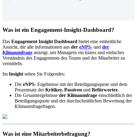
Was
ist
ein
Engagement
-
Insight
-
Dashboard
?
Das
Engagement
Insight
Dashboard
bietet
eine
einheitliche
Ansicht
,
die
alle
Informationen
aus
der
eNPS
-
und
der
Klimaumfrage
anzeigt
,
um
Managern
ein
klares
und
einfaches
Verst
ä
ndnis
des
Engagements
des
Teams
und
der
Mitarbeiter
zu
vermitteln
.
Im
Insight
sehen
Sie
Folgendes
:
Die
eNPS
-
Ergebnisse
mit
der
Beteiligungsquote
und
dem
Prozentsatz
der
Kritiker
,
Passiven
und
Bef
ü
rworter
.
Die
Gesamtergebnisse
der
Klimaumfrage
einschlie
ß
lich
der
Beteiligungsquote
und
der
durchschnittlichen
Bewertung
der
Klimaumfragefragen
.
Was
ist
eine
Mitarbeiterbefragung
?