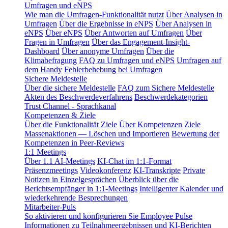
Umfragen und eNPS
Wie man die Umfragen-Funktionalität nutzt
Über Analysen in
Umfragen
Über die Ergebnisse in eNPS
Über Analysen in
eNPS
Über eNPS
Über Antworten auf Umfragen
Über
Fragen in Umfragen
Über das Engagement-Insight-
Dashboard
Über anonyme Umfragen
Über die
Klimabefragung
FAQ zu Umfragen und eNPS
Umfragen auf
dem Handy
Fehlerbehebung bei Umfragen
Sichere Meldestelle
Über die sichere Meldestelle
FAQ zum Sichere Meldestelle
Akten des Beschwerdeverfahrens
Beschwerdekategorien
Trust Channel - Sprachkanal
Kompetenzen & Ziele
Über die Funktionalität Ziele
Über Kompetenzen
Ziele
Massenaktionen — Löschen und Importieren
Bewertung der
Kompetenzen in Peer-Reviews
1:1 Meetings
Über 1.1 AI-Meetings
KI-Chat im 1:1-Format
Präsenzmeetings
Videokonferenz
KI-Transkripte
Private
Notizen in Einzelgesprächen
Überblick über die
Berichtsempfänger in 1:1-Meetings
Intelligenter Kalender und
wiederkehrende Besprechungen
Mitarbeiter-Puls
So aktivieren und konfigurieren Sie Employee Pulse
Informationen zu Teilnahmeergebnissen und KI-Berichten