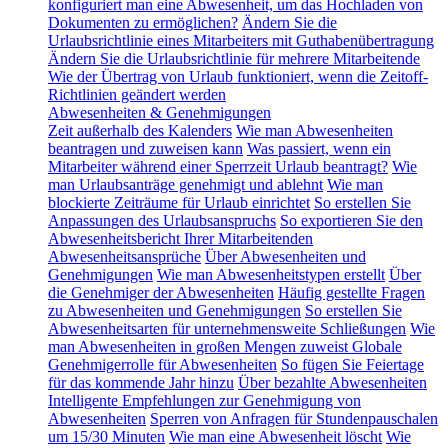
konfiguriert man eine Abwesenheit, um das Hochladen von
Dokumenten zu ermöglichen?
Ändern Sie die
Urlaubsrichtlinie eines Mitarbeiters mit Guthabenübertragung
Ändern Sie die Urlaubsrichtlinie für mehrere Mitarbeitende
Wie der Übertrag von Urlaub funktioniert, wenn die Zeitoff-
Richtlinien geändert werden
Abwesenheiten & Genehmigungen
Zeit außerhalb des Kalenders
Wie man Abwesenheiten
beantragen und zuweisen kann
Was passiert, wenn ein
Mitarbeiter während einer Sperrzeit Urlaub beantragt?
Wie
man Urlaubsanträge genehmigt und ablehnt
Wie man
blockierte Zeiträume für Urlaub einrichtet
So erstellen Sie
Anpassungen des Urlaubsanspruchs
So exportieren Sie den
Abwesenheitsbericht Ihrer Mitarbeitenden
Abwesenheitsansprüche
Über Abwesenheiten und
Genehmigungen
Wie man Abwesenheitstypen erstellt
Über
die Genehmiger der Abwesenheiten
Häufig gestellte Fragen
zu Abwesenheiten und Genehmigungen
So erstellen Sie
Abwesenheitsarten für unternehmensweite Schließungen
Wie
man Abwesenheiten in großen Mengen zuweist
Globale
Genehmigerrolle für Abwesenheiten
So fügen Sie Feiertage
für das kommende Jahr hinzu
Über bezahlte Abwesenheiten
Intelligente Empfehlungen zur Genehmigung von
Abwesenheiten
Sperren von Anfragen für Stundenpauschalen
um 15/30 Minuten
Wie man eine Abwesenheit löscht
Wie