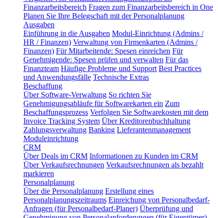
Finanzarbeitsbereich
Fragen zum Finanzarbeitsbereich in One
Planen Sie Ihre Belegschaft mit der Personalplanung
Ausgaben
Einführung in die Ausgaben
Modul-Einrichtung (Admins /
HR / Finanzen)
Verwaltung von Firmenkarten (Admins /
Finanzen)
Für Mitarbeitende: Spesen einreichen
Für
Genehmigende: Spesen prüfen und verwalten
Für das
Finanzteam
Häufige Probleme und Support
Best Practices
und Anwendungsfälle
Technische Extras
Beschaffung
Über Software-Verwaltung
So richten Sie
Genehmigungsabläufe für Softwarekarten ein
Zum
Beschaffungsprozess
Verfolgen Sie Softwarekosten mit dem
Invoice Tracking System
Über Kreditorenbuchhaltung
Zahlungsverwaltung
Banking
Lieferantenmanagement
Moduleinrichtung
CRM
Über Deals im CRM
Informationen zu Kunden im CRM
Über Verkaufsrechnungen
Verkaufsrechnungen als bezahlt
markieren
Personalplanung
Über die Personalplanung
Erstellung eines
Personalplanungszeitraums
Einreichung von Personalbedarf-
Anfragen (für Personalbedarf-Planer)
Überprüfung und
Genehmigung von Personalanforderungen (für Eigentümer)