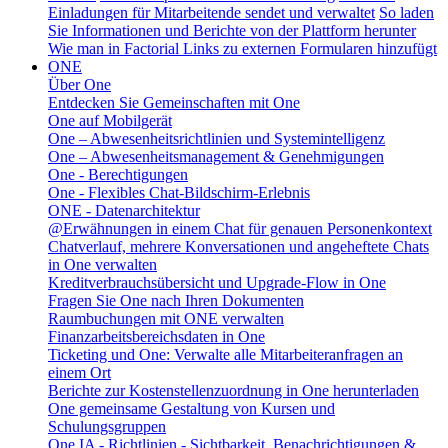
Einladungen für Mitarbeitende sendet und verwaltet
So laden
Sie Informationen und Berichte von der Plattform herunter
Wie man in Factorial Links zu externen Formularen hinzufügt
ONE
Über One
Entdecken Sie Gemeinschaften mit One
One auf Mobilgerät
One – Abwesenheitsrichtlinien und Systemintelligenz
One – Abwesenheitsmanagement & Genehmigungen
One - Berechtigungen
One - Flexibles Chat-Bildschirm-Erlebnis
ONE - Datenarchitektur
@Erwähnungen in einem Chat für genauen Personenkontext
Chatverlauf, mehrere Konversationen und angeheftete Chats
in One verwalten
Kreditverbrauchsübersicht und Upgrade-Flow in One
Fragen Sie One nach Ihren Dokumenten
Raumbuchungen mit ONE verwalten
Finanzarbeitsbereichsdaten in One
Ticketing und One: Verwalte alle Mitarbeiteranfragen an
einem Ort
Berichte zur Kostenstellenzuordnung in One herunterladen
One gemeinsame Gestaltung von Kursen und
Schulungsgruppen
One IA - Richtlinien - Sichtbarkeit, Benachrichtigungen &