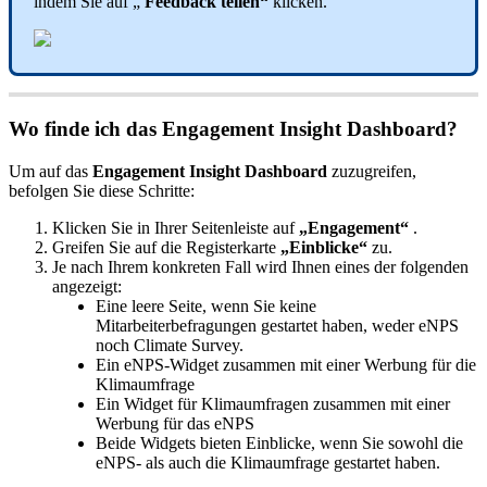
indem
Sie
auf
„
Feedback
teilen
“
klicken
.
Wo
finde
ich
das
Engagement
Insight
Dashboard
?
Um
auf
das
Engagement
Insight
Dashboard
zuzugreifen
,
befolgen
Sie
diese
Schritte
:
Klicken
Sie
in
Ihrer
Seitenleiste
auf
„
Engagement
“
.
Greifen
Sie
auf
die
Registerkarte
„
Einblicke
“
zu
.
Je
nach
Ihrem
konkreten
Fall
wird
Ihnen
eines
der
folgenden
angezeigt
:
Eine
leere
Seite
,
wenn
Sie
keine
Mitarbeiterbefragungen
gestartet
haben
,
weder
eNPS
noch
Climate
Survey
.
Ein
eNPS
-
Widget
zusammen
mit
einer
Werbung
f
ü
r
die
Klimaumfrage
Ein
Widget
f
ü
r
Klimaumfragen
zusammen
mit
einer
Werbung
f
ü
r
das
eNPS
Beide
Widgets
bieten
Einblicke
,
wenn
Sie
sowohl
die
eNPS
-
als
auch
die
Klimaumfrage
gestartet
haben
.