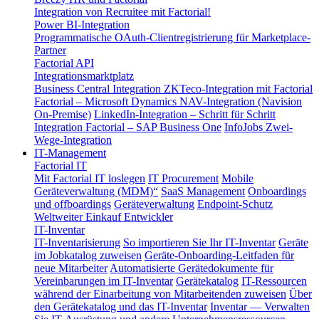
Integration von Recruitee mit Factorial!
Power BI-Integration
Programmatische OAuth-Clientregistrierung für Marketplace-
Partner
Factorial API
Integrationsmarktplatz
Business Central Integration
ZKTeco-Integration mit Factorial
Factorial – Microsoft Dynamics NAV-Integration (Navision
On-Premise)
LinkedIn-Integration – Schritt für Schritt
Integration Factorial – SAP Business One
InfoJobs Zwei-
Wege-Integration
IT-Management
Factorial IT
Mit Factorial IT loslegen
IT Procurement
Mobile
Geräteverwaltung (MDM)“
SaaS Management
Onboardings
und offboardings
Geräteverwaltung
Endpoint-Schutz
Weltweiter Einkauf
Entwickler
IT-Inventar
IT-Inventarisierung
So importieren Sie Ihr IT-Inventar
Geräte
im Jobkatalog zuweisen
Geräte-Onboarding-Leitfaden für
neue Mitarbeiter
Automatisierte Gerätedokumente für
Vereinbarungen im IT-Inventar
Gerätekatalog
IT-Ressourcen
während der Einarbeitung von Mitarbeitenden zuweisen
Über
den Gerätekatalog und das IT-Inventar
Inventar — Verwalten