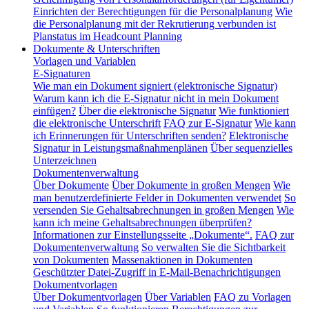
Einrichten der Berechtigungen für die Personalplanung
Wie
die Personalplanung mit der Rekrutierung verbunden ist
Planstatus im Headcount Planning
Dokumente & Unterschriften
Vorlagen und Variablen
E-Signaturen
Wie man ein Dokument signiert (elektronische Signatur)
Warum kann ich die E-Signatur nicht in mein Dokument
einfügen?
Über die elektronische Signatur
Wie funktioniert
die elektronische Unterschrift
FAQ zur E-Signatur
Wie kann
ich Erinnerungen für Unterschriften senden?
Elektronische
Signatur in Leistungsmaßnahmenplänen
Über sequenzielles
Unterzeichnen
Dokumentenverwaltung
Über Dokumente
Über Dokumente in großen Mengen
Wie
man benutzerdefinierte Felder in Dokumenten verwendet
So
versenden Sie Gehaltsabrechnungen in großen Mengen
Wie
kann ich meine Gehaltsabrechnungen überprüfen?
Informationen zur Einstellungsseite „Dokumente“.
FAQ zur
Dokumentenverwaltung
So verwalten Sie die Sichtbarkeit
von Dokumenten
Massenaktionen in Dokumenten
Geschützter Datei-Zugriff in E-Mail-Benachrichtigungen
Dokumentvorlagen
Über Dokumentvorlagen
Über Variablen
FAQ zu Vorlagen