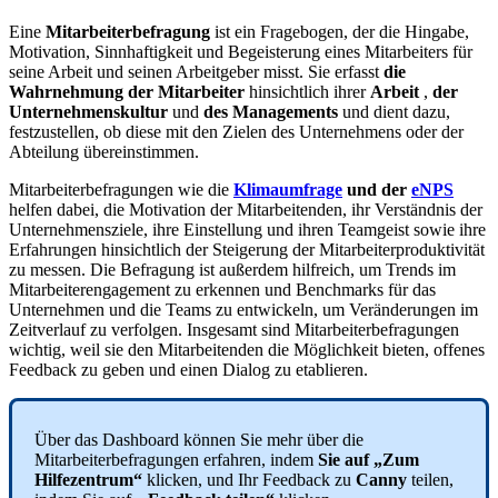
Eine
Mitarbeiterbefragung
ist
ein
Fragebogen
,
der
die
Hingabe
,
Motivation
,
Sinnhaftigkeit
und
Begeisterung
eines
Mitarbeiters
f
ü
r
seine
Arbeit
und
seinen
Arbeitgeber
misst
.
Sie
erfasst
die
Wahrnehmung
der
Mitarbeiter
hinsichtlich
ihrer
Arbeit
,
der
Unternehmenskultur
und
des
Managements
und
dient
dazu
,
festzustellen
,
ob
diese
mit
den
Zielen
des
Unternehmens
oder
der
Abteilung
ü
bereinstimmen
.
Mitarbeiterbefragungen
wie
die
Klimaumfrage
und
der
eNPS
helfen
dabei
,
die
Motivation
der
Mitarbeitenden
,
ihr
Verst
ä
ndnis
der
Unternehmensziele
,
ihre
Einstellung
und
ihren
Teamgeist
sowie
ihre
Erfahrungen
hinsichtlich
der
Steigerung
der
Mitarbeiterproduktivit
ä
t
zu
messen
.
Die
Befragung
ist
au
ß
erdem
hilfreich
,
um
Trends
im
Mitarbeiterengagement
zu
erkennen
und
Benchmarks
f
ü
r
das
Unternehmen
und
die
Teams
zu
entwickeln
,
um
Ver
ä
nderungen
im
Zeitverlauf
zu
verfolgen
.
Insgesamt
sind
Mitarbeiterbefragungen
wichtig
,
weil
sie
den
Mitarbeitenden
die
M
ö
glichkeit
bieten
,
offenes
Feedback
zu
geben
und
einen
Dialog
zu
etablieren
.
Ü
ber
das
Dashboard
k
ö
nnen
Sie
mehr
ü
ber
die
Mitarbeiterbefragungen
erfahren
,
indem
Sie
auf
„
Zum
Hilfezentrum
“
klicken
,
und
Ihr
Feedback
zu
Canny
teilen
,