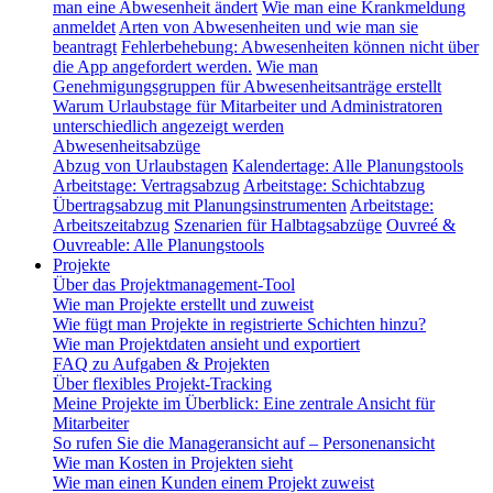
man eine Abwesenheit ändert
Wie man eine Krankmeldung
anmeldet
Arten von Abwesenheiten und wie man sie
beantragt
Fehlerbehebung: Abwesenheiten können nicht über
die App angefordert werden.
Wie man
Genehmigungsgruppen für Abwesenheitsanträge erstellt
Warum Urlaubstage für Mitarbeiter und Administratoren
unterschiedlich angezeigt werden
Abwesenheitsabzüge
Abzug von Urlaubstagen
Kalendertage: Alle Planungstools
Arbeitstage: Vertragsabzug
Arbeitstage: Schichtabzug
Übertragsabzug mit Planungsinstrumenten
Arbeitstage:
Arbeitszeitabzug
Szenarien für Halbtagsabzüge
Ouvreé &
Ouvreable: Alle Planungstools
Projekte
Über das Projektmanagement-Tool
Wie man Projekte erstellt und zuweist
Wie fügt man Projekte in registrierte Schichten hinzu?
Wie man Projektdaten ansieht und exportiert
FAQ zu Aufgaben & Projekten
Über flexibles Projekt-Tracking
Meine Projekte im Überblick: Eine zentrale Ansicht für
Mitarbeiter
So rufen Sie die Manageransicht auf – Personenansicht
Wie man Kosten in Projekten sieht
Wie man einen Kunden einem Projekt zuweist