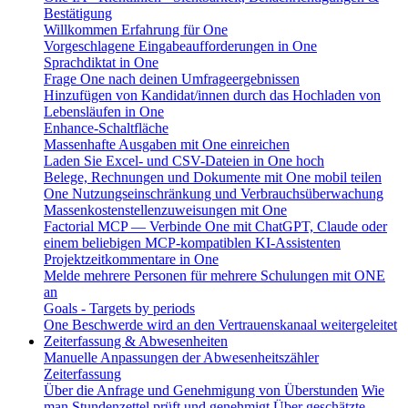
Bestätigung
Willkommen Erfahrung für One
Vorgeschlagene Eingabeaufforderungen in One
Sprachdiktat in One
Frage One nach deinen Umfrageergebnissen
Hinzufügen von Kandidat/innen durch das Hochladen von
Lebensläufen in One
Enhance-Schaltfläche
Massenhafte Ausgaben mit One einreichen
Laden Sie Excel- und CSV-Dateien in One hoch
Belege, Rechnungen und Dokumente mit One mobil teilen
One Nutzungseinschränkung und Verbrauchsüberwachung
Massenkostenstellenzuweisungen mit One
Factorial MCP — Verbinde One mit ChatGPT, Claude oder
einem beliebigen MCP-kompatiblen KI-Assistenten
Projektzeitkommentare in One
Melde mehrere Personen für mehrere Schulungen mit ONE
an
Goals - Targets by periods
One Beschwerde wird an den Vertrauenskanaal weitergeleitet
Zeiterfassung & Abwesenheiten
Manuelle Anpassungen der Abwesenheitszähler
Zeiterfassung
Über die Anfrage und Genehmigung von Überstunden
Wie
man Stundenzettel prüft und genehmigt
Über geschätzte