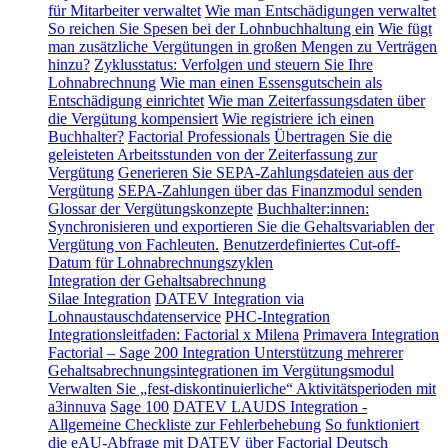
für Mitarbeiter verwaltet
Wie man Entschädigungen verwaltet
So reichen Sie Spesen bei der Lohnbuchhaltung ein
Wie fügt
man zusätzliche Vergütungen in großen Mengen zu Verträgen
hinzu?
Zyklusstatus: Verfolgen und steuern Sie Ihre
Lohnabrechnung
Wie man einen Essensgutschein als
Entschädigung einrichtet
Wie man Zeiterfassungsdaten über
die Vergütung kompensiert
Wie registriere ich einen
Buchhalter?
Factorial Professionals
Übertragen Sie die
geleisteten Arbeitsstunden von der Zeiterfassung zur
Vergütung
Generieren Sie SEPA-Zahlungsdateien aus der
Vergütung
SEPA-Zahlungen über das Finanzmodul senden
Glossar der Vergütungskonzepte
Buchhalter:innen:
Synchronisieren und exportieren Sie die Gehaltsvariablen der
Vergütung von Fachleuten.
Benutzerdefiniertes Cut-off-
Datum für Lohnabrechnungszyklen
Integration der Gehaltsabrechnung
Silae Integration
DATEV Integration via
Lohnaustauschdatenservice
PHC-Integration
Integrationsleitfaden: Factorial x Milena
Primavera Integration
Factorial – Sage 200 Integration
Unterstützung mehrerer
Gehaltsabrechnungsintegrationen im Vergütungsmodul
Verwalten Sie „fest-diskontinuierliche“ Aktivitätsperioden mit
a3innuva
Sage 100
DATEV LAUDS Integration -
Allgemeine Checkliste zur Fehlerbehebung
So funktioniert
die eAU-Abfrage mit DATEV über Factorial
Deutsch