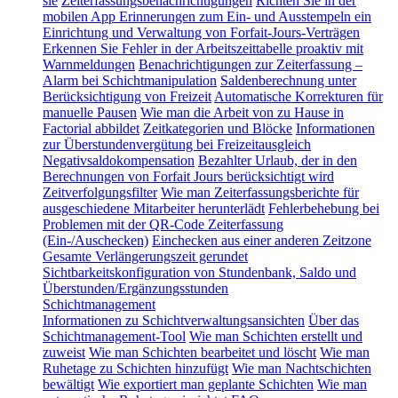
sie
Zeiterfassungsbenachrichtigungen
Richten Sie in der
mobilen App Erinnerungen zum Ein- und Ausstempeln ein
Einrichtung und Verwaltung von Forfait-Jours-Verträgen
Erkennen Sie Fehler in der Arbeitszeittabelle proaktiv mit
Warnmeldungen
Benachrichtigungen zur Zeiterfassung –
Alarm bei Schichtmanipulation
Saldenberechnung unter
Berücksichtigung von Freizeit
Automatische Korrekturen für
manuelle Pausen
Wie man die Arbeit von zu Hause in
Factorial abbildet
Zeitkategorien und Blöcke
Informationen
zur Überstundenvergütung bei Freizeitausgleich
Negativsaldokompensation
Bezahlter Urlaub, der in den
Berechnungen von Forfait Jours berücksichtigt wird
Zeitverfolgungsfilter
Wie man Zeiterfassungsberichte für
ausgeschiedene Mitarbeiter herunterlädt
Fehlerbehebung bei
Problemen mit der QR-Code Zeiterfassung
(Ein-/Auschecken)
Einchecken aus einer anderen Zeitzone
Gesamte Verlängerungszeit gerundet
Sichtbarkeitskonfiguration von Stundenbank, Saldo und
Überstunden/Ergänzungsstunden
Schichtmanagement
Informationen zu Schichtverwaltungsansichten
Über das
Schichtmanagement-Tool
Wie man Schichten erstellt und
zuweist
Wie man Schichten bearbeitet und löscht
Wie man
Ruhetage zu Schichten hinzufügt
Wie man Nachtschichten
bewältigt
Wie exportiert man geplante Schichten
Wie man