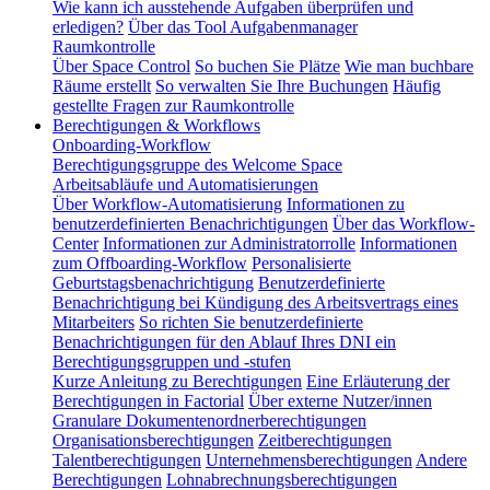
Wie kann ich ausstehende Aufgaben überprüfen und
erledigen?
Über das Tool Aufgabenmanager
Raumkontrolle
Über Space Control
So buchen Sie Plätze
Wie man buchbare
Räume erstellt
So verwalten Sie Ihre Buchungen
Häufig
gestellte Fragen zur Raumkontrolle
Berechtigungen & Workflows
Onboarding-Workflow
Berechtigungsgruppe des Welcome Space
Arbeitsabläufe und Automatisierungen
Über Workflow-Automatisierung
Informationen zu
benutzerdefinierten Benachrichtigungen
Über das Workflow-
Center
Informationen zur Administratorrolle
Informationen
zum Offboarding-Workflow
Personalisierte
Geburtstagsbenachrichtigung
Benutzerdefinierte
Benachrichtigung bei Kündigung des Arbeitsvertrags eines
Mitarbeiters
So richten Sie benutzerdefinierte
Benachrichtigungen für den Ablauf Ihres DNI ein
Berechtigungsgruppen und -stufen
Kurze Anleitung zu Berechtigungen
Eine Erläuterung der
Berechtigungen in Factorial
Über externe Nutzer/innen
Granulare Dokumentenordnerberechtigungen
Organisationsberechtigungen
Zeitberechtigungen
Talentberechtigungen
Unternehmensberechtigungen
Andere
Berechtigungen
Lohnabrechnungsberechtigungen