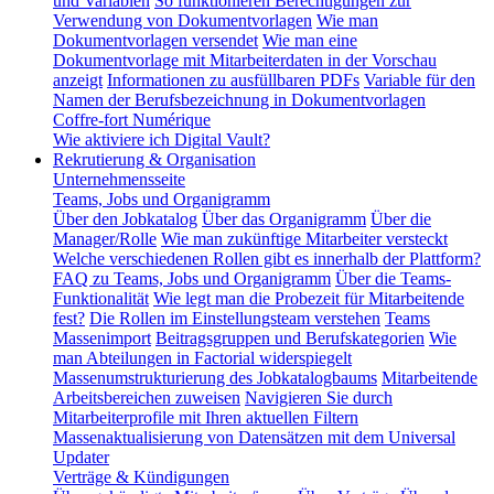
und Variablen
So funktionieren Berechtigungen zur
Verwendung von Dokumentvorlagen
Wie man
Dokumentvorlagen versendet
Wie man eine
Dokumentvorlage mit Mitarbeiterdaten in der Vorschau
anzeigt
Informationen zu ausfüllbaren PDFs
Variable für den
Namen der Berufsbezeichnung in Dokumentvorlagen
Coffre-fort Numérique
Wie aktiviere ich Digital Vault?
Rekrutierung & Organisation
Unternehmensseite
Teams, Jobs und Organigramm
Über den Jobkatalog
Über das Organigramm
Über die
Manager/Rolle
Wie man zukünftige Mitarbeiter versteckt
Welche verschiedenen Rollen gibt es innerhalb der Plattform?
FAQ zu Teams, Jobs und Organigramm
Über die Teams-
Funktionalität
Wie legt man die Probezeit für Mitarbeitende
fest?
Die Rollen im Einstellungsteam verstehen
Teams
Massenimport
Beitragsgruppen und Berufskategorien
Wie
man Abteilungen in Factorial widerspiegelt
Massenumstrukturierung des Jobkatalogbaums
Mitarbeitende
Arbeitsbereichen zuweisen
Navigieren Sie durch
Mitarbeiterprofile mit Ihren aktuellen Filtern
Massenaktualisierung von Datensätzen mit dem Universal
Updater
Verträge & Kündigungen