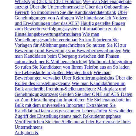
WhatsApp-Click-to-Chat-Funktion
Wie man Stellenangebote
anzeigt
Über die Unternehmensseite
Über den Onboarding-
Bereich
So importieren Sie die Kandidatendatenbank
Über
Genehmigungen von Anfragen
Wie hinterlasse ich Notizen
und Erwähnungen über das ATS?
Häufig gestellte Fragen
zum Bewerberverfolgungssystem
Informationen zu den
Einstellungsbewertungsformularen
Wie man
Vorstellungsgespräche vereinbart
So konfigurieren Sie
Vorlagen für Ablehnungsnachrichten
So nutzen Sie KI zur
Bewertung und Bewertung von Bewerberbewerbungen
Wie
man Kandidaten beim Übergang zwischen den Phasen
automatisch per E-Mail benachrichtigt
Multiportal-Integration
So rufen Sie Kandidaten von Ihrem Telefon aus an
So laden
Sie Lebensläufe in großen Mengen hoch
Wie man
Bewerbungen verwaltet
Über Rekrutierungsinsights
Über die
Rollen des Einstellungsteams
Wie man Kandidat/innen im
Bulk anschreibt
Premium-Stellenanzeigen: Marktplatz und
Genehmigungsprozess
Greifen Sie über ONE auf ATS-Daten
zu
Zum Einstellungsplan
Importieren Sie Stellenangebote im
Bulk mit dem universellen Importeur
Extrahieren Sie
Kandidat:in-Daten aus gescannten Lebensläufen
Verwalte den
Zugriff des Einstellungsteams nach Rekrutierungsphase
Veröffentlichen Sie eine Stelle nur auf der Karriereseite Ihres
Unternehmens
Aufgaben &