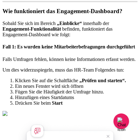
Wie
funktioniert
das
Engagement
-
Dashboard
?
Sobald
Sie
sich
im
Bereich
„
Einblicke
“
innerhalb
der
Engagement
-
Funktionalit
ä
t
befinden
,
funktioniert
das
Engagement
-
Dashboard
wie
folgt
:
Fall
1
:
Es
wurden
keine
Mitarbeiterbefragungen
durchgef
ü
hrt
Falls
Umfragen
fehlen
,
k
ö
nnen
keine
Informationen
erfasst
werden
.
Um
dies
widerzuspiegeln
,
muss
das
HR
-
Team
Folgendes
tun
:
Klicken
Sie
auf
die
Schaltfl
ä
che
„
Pr
ü
fen
und
starten
“
.
Ein
neues
Fenster
wird
sich
ö
ffnen
F
ü
gen
Sie
die
H
ä
ufigkeit
der
Umfrage
hinzu
.
Hinzuf
ü
gen
eines
Startdatums
Dr
ü
cken
Sie
beim
Start