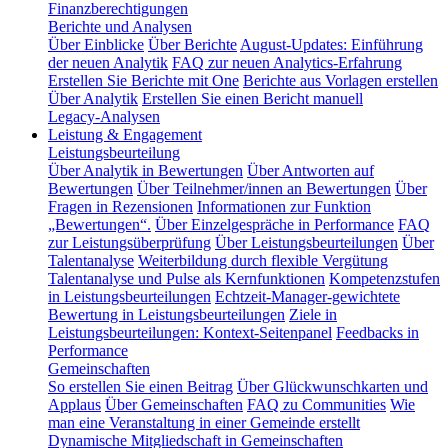
Finanzberechtigungen
Berichte und Analysen
Über Einblicke
Über Berichte
August-Updates: Einführung
der neuen Analytik
FAQ zur neuen Analytics-Erfahrung
Erstellen Sie Berichte mit One
Berichte aus Vorlagen erstellen
Über Analytik
Erstellen Sie einen Bericht manuell
Legacy-Analysen
Leistung & Engagement
Leistungsbeurteilung
Über Analytik in Bewertungen
Über Antworten auf
Bewertungen
Über Teilnehmer/innen an Bewertungen
Über
Fragen in Rezensionen
Informationen zur Funktion
„Bewertungen“.
Über Einzelgespräche in Performance
FAQ
zur Leistungsüberprüfung
Über Leistungsbeurteilungen
Über
Talentanalyse
Weiterbildung durch flexible Vergütung
Talentanalyse und Pulse als Kernfunktionen
Kompetenzstufen
in Leistungsbeurteilungen
Echtzeit-Manager-gewichtete
Bewertung in Leistungsbeurteilungen
Ziele in
Leistungsbeurteilungen: Kontext-Seitenpanel
Feedbacks in
Performance
Gemeinschaften
So erstellen Sie einen Beitrag
Über Glückwunschkarten und
Applaus
Über Gemeinschaften
FAQ zu Communities
Wie
man eine Veranstaltung in einer Gemeinde erstellt
Dynamische Mitgliedschaft in Gemeinschaften