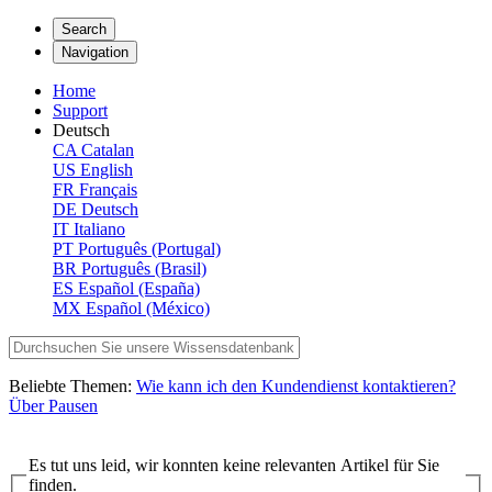
Search
Navigation
Home
Support
Deutsch
CA
Catalan
US
English
FR
Français
DE
Deutsch
IT
Italiano
PT
Português (Portugal)
BR
Português (Brasil)
ES
Español (España)
MX
Español (México)
Beliebte Themen:
Wie kann ich den Kundendienst kontaktieren?
Über Pausen
Es tut uns leid, wir konnten keine relevanten Artikel für Sie
finden.