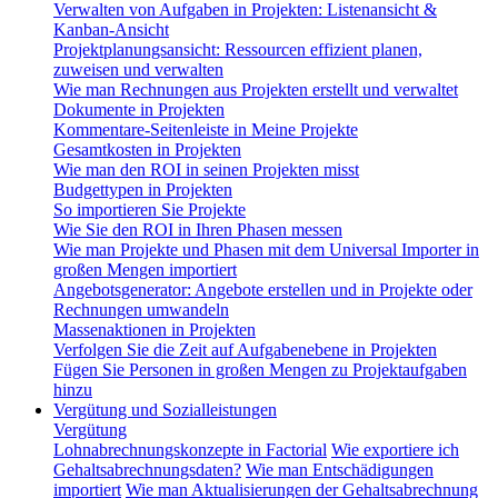
Verwalten von Aufgaben in Projekten: Listenansicht &
Kanban-Ansicht
Projektplanungsansicht: Ressourcen effizient planen,
zuweisen und verwalten
Wie man Rechnungen aus Projekten erstellt und verwaltet
Dokumente in Projekten
Kommentare-Seitenleiste in Meine Projekte
Gesamtkosten in Projekten
Wie man den ROI in seinen Projekten misst
Budgettypen in Projekten
So importieren Sie Projekte
Wie Sie den ROI in Ihren Phasen messen
Wie man Projekte und Phasen mit dem Universal Importer in
großen Mengen importiert
Angebotsgenerator: Angebote erstellen und in Projekte oder
Rechnungen umwandeln
Massenaktionen in Projekten
Verfolgen Sie die Zeit auf Aufgabenebene in Projekten
Fügen Sie Personen in großen Mengen zu Projektaufgaben
hinzu
Vergütung und Sozialleistungen
Vergütung
Lohnabrechnungskonzepte in Factorial
Wie exportiere ich
Gehaltsabrechnungsdaten?
Wie man Entschädigungen
importiert
Wie man Aktualisierungen der Gehaltsabrechnung