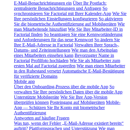
E-Mail-Benachrichtigungen ein
Über Ihr Postfach:
zentralisierte Benachrichtigungen und Anfragen
So
synchronisieren Sie Factorial mit Ihrer Kalender-App
Wie Sie
Ihre persönlichen Einstellungen konfigurieren
So aktivieren
Sie die biometrische Authentifizierung auf Mobilgeräten
Wie
man Mitarbeitende hinzufügt
Wie Sie Ihre Mitarbeiter-ID in
Factorial finden
So beantragen Sie eine Kennwortänderung
und Anforderungen für das neue Kennwort
So ändern Sie
Ihre E-Mail-Adresse in Factorial
Verwalten Ihrer Sprach-,
Datums- und Zeiteinstellungen
Wie man den Arbeitsplan
eines Mitarbeiters einsehen kann
Bevorzugter Name in
Factorial
Profilfoto hochladen
Wie Sie als Mitarbeiter zum
ersten Mal auf Factorial zugreifen
Wie man einen Mitarbeiter
in den Ruhestand versetzt
Automatische E-Mail-Bestätigung
für verifizierte Domains
Mobile app
Über den Onboarding-Prozess über die mobile App
So
verwalten Sie Ihre persönlichen Daten über die mobile App
Unterstützte Mobilgeräte
Wie Sie Ihre App-Version
überprüfen können
Posteingang auf Mobilgeräten
Mobile-
App — Schützen Sie Ihr Konto mit biometrischer
Authentifizierung
Antworten auf häufige Fragen
Was tun, wenn der Fehler „E-Mail-Adresse existiert bereits“
auftritt?
Plattformsprachen und Unterstützung
Wie man