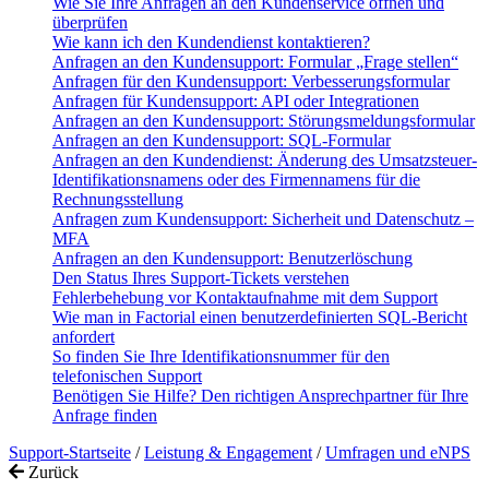
Wie Sie Ihre Anfragen an den Kundenservice öffnen und
überprüfen
Wie kann ich den Kundendienst kontaktieren?
Anfragen an den Kundensupport: Formular „Frage stellen“
Anfragen für den Kundensupport: Verbesserungsformular
Anfragen für Kundensupport: API oder Integrationen
Anfragen an den Kundensupport: Störungsmeldungsformular
Anfragen an den Kundensupport: SQL-Formular
Anfragen an den Kundendienst: Änderung des Umsatzsteuer-
Identifikationsnamens oder des Firmennamens für die
Rechnungsstellung
Anfragen zum Kundensupport: Sicherheit und Datenschutz –
MFA
Anfragen an den Kundensupport: Benutzerlöschung
Den Status Ihres Support-Tickets verstehen
Fehlerbehebung vor Kontaktaufnahme mit dem Support
Wie man in Factorial einen benutzerdefinierten SQL-Bericht
anfordert
So finden Sie Ihre Identifikationsnummer für den
telefonischen Support
Benötigen Sie Hilfe? Den richtigen Ansprechpartner für Ihre
Anfrage finden
Support-Startseite
/
Leistung & Engagement
/
Umfragen und eNPS
Zurück