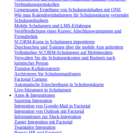
Verbindungsprotokollen
Gemeinsame Erstellung von Schulungsinhalten mit ONE
Wie man Kalendereinladungen für Schulungskurse versendet
Schulungsbudgets
Mobile Schulungen und LMS-Erfahrung
Veröffentlichung eines Kurses: Abschlusswarnungen und
Freigabelink
SCORM-Kurse in Schulungen importieren
Durchsuchen und Training über die mobile App anfordern
Vollständige SCORM-Schulungen auf Mobilgeräten
Verwalten Sie die Schulungskosten und Budgets nach
juristischer Person
Training-Kollaboratoren
Archivieren Sie Schulungsanfragen
Factorial Campus
Automatische Einschreibung in Schulungskurse
Live-Sitzungen in Schulungen
Apps & Integrationen
Suprema Integration
Integration von Google-Mail in Factorial
Integration von Outlook mit Factorial
Informationen zur Slack-Integration
Zapier Integration mit Factorial
Teamtailor Integration
Breezy HR und Factorial