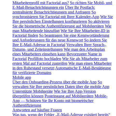
Mitarbeiterprofil mit Factorial aus?
So richten Sie Mobil- und
E-Mail-Benachrichtigungen ein
Über Ihr Postfach:
zentralisierte Benachrichtigungen und Anfragen
So
synchronisieren Sie Factorial mit Ihrer Kalender-App
Wie Sie
Ihre persönlichen Einstellungen konfigurieren
So aktivieren
Sie die biometrische Authentifizierung auf Mobilgeräten
Wie
man Mitarbeitende hinzufügt
Wie Sie Ihre Mitarbeiter-ID in
Factorial finden
So beantragen Sie eine Kennwortänderung
und Anforderungen für das neue Kennwort
So ändern Sie
Ihre E-Mail-Adresse in Factorial
Verwalten Ihrer Sprach-,
Datums- und Zeiteinstellungen
Wie man den Arbeitsplan
eines Mitarbeiters einsehen kann
Bevorzugter Name in
Factorial
Profilfoto hochladen
Wie Sie als Mitarbeiter zum
ersten Mal auf Factorial zugreifen
Wie man einen Mitarbeiter
in den Ruhestand versetzt
Automatische E-Mail-Bestätigung
für verifizierte Domains
Mobile app
Über den Onboarding-Prozess über die mobile App
So
verwalten Sie Ihre persönlichen Daten über die mobile App
Unterstützte Mobilgeräte
Wie Sie Ihre App-Version
überprüfen können
Posteingang auf Mobilgeräten
Mobile-
App — Schützen Sie Ihr Konto mit biometrischer
Authentifizierung
Antworten auf häufige Fragen
Was tun, wenn der Fehler „E-Mail-Adresse existiert bereits“