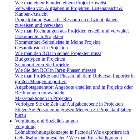
Wie man einen Kunden einem Projekt zuweist
Verwalten von Aufgaben in Projekten: Listenansicht &
Kanban-Ansicht
Projektplanungsansicht: Ressourcen effizient planen,
zuweisen und verwalten
Wie man Rechnungen aus Projekten erstellt und verwaltet
Dokumente in Projekten
Kommentare-Seitenleiste in Meine Projekte
Gesamtkosten in Projekten
Wie man den ROI in seinen Projekten misst
Budgettypen in Projekten
So importieren Sie Projekte
Wie Sie den ROI in Ihren Phasen messen
Wie man Projekte und Phasen mit dem Universal Importer in
großen Mengen importiert
Angebotsgenerator: Angebote erstellen und in Projekte oder
Rechnungen umwandeln
Massenaktionen in Projekten
Verfolgen Sie die Zeit auf Aufgabenebene in Projekten
Fügen Sie Personen in großen Mengen zu Projektaufgaben
hinzu
Vergütung und Sozialleistungen
Vergütung
Lohnabrechnungskonzepte in Factorial
Wie exportiere ich
Gehaltsabrechnungsdaten?
Wie man Entschädigungen