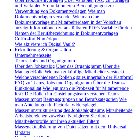
Über Dokumentvorlagen
Über Variablen
FAQ zu Vorlagen
und Variablen
So funktionieren Berechtigungen zur
Verwendung von Dokumentvorlagen
Wie man
Dokumentvorlagen versendet
Wie man eine
Dokumentvorlage mit Mitarbeiterdaten in der Vorschau
anzeigt
Informationen zu ausfüllbaren PDFs
Variable für den
Namen der Berufsbezeichnung in Dokumentvorlagen
Coffre-fort Numérique
Wie aktiviere ich Digital Vault?
Rekrutierung & Organisation
Unternehmensseite
Teams, Jobs und Organigramm
Über den Jobkatalog
Über das Organigramm
Über die
Manager/Rolle
Wie man zukünftige Mitarbeiter versteckt
Welche verschiedenen Rollen gibt es innerhalb der Plattform?
FAQ zu Teams, Jobs und Organigramm
Über die Teams-
Funktionalität
Wie legt man die Probezeit für Mitarbeitende
fest?
Die Rollen im Einstellungsteam verstehen
Teams
Massenimport
Beitragsgruppen und Berufskategorien
Wie
man Abteilungen in Factorial widerspiegelt
Massenumstrukturierung des Jobkatalogbaums
Mitarbeitende
Arbeitsbereichen zuweisen
Navigieren Sie durch
Mitarbeiterprofile mit Ihren aktuellen Filtern
Massenaktualisierung von Datensätzen mit dem Universal
Updater