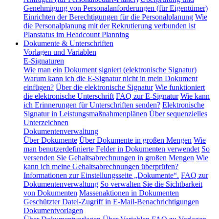
Genehmigung von Personalanforderungen (für Eigentümer)
Einrichten der Berechtigungen für die Personalplanung
Wie
die Personalplanung mit der Rekrutierung verbunden ist
Planstatus im Headcount Planning
Dokumente & Unterschriften
Vorlagen und Variablen
E-Signaturen
Wie man ein Dokument signiert (elektronische Signatur)
Warum kann ich die E-Signatur nicht in mein Dokument
einfügen?
Über die elektronische Signatur
Wie funktioniert
die elektronische Unterschrift
FAQ zur E-Signatur
Wie kann
ich Erinnerungen für Unterschriften senden?
Elektronische
Signatur in Leistungsmaßnahmenplänen
Über sequenzielles
Unterzeichnen
Dokumentenverwaltung
Über Dokumente
Über Dokumente in großen Mengen
Wie
man benutzerdefinierte Felder in Dokumenten verwendet
So
versenden Sie Gehaltsabrechnungen in großen Mengen
Wie
kann ich meine Gehaltsabrechnungen überprüfen?
Informationen zur Einstellungsseite „Dokumente“.
FAQ zur
Dokumentenverwaltung
So verwalten Sie die Sichtbarkeit
von Dokumenten
Massenaktionen in Dokumenten
Geschützter Datei-Zugriff in E-Mail-Benachrichtigungen
Dokumentvorlagen