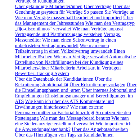
Verträge & Kündigungen
Über gekündigte Mitarbeiter/innen
Über Verträge
Über das
Genehmigungssystem für Verträge
So passen Sie Verträge an
Wie man Verträge massenhaft bearbeitet und importiert
Über
das Management der Jahresstunden
Wie man den Vertragstyp
„fijo-discontinuos“ verwaltet
Wie man Verträge anpasst
Vertragsende und Plattformzugang verstehen
Vertrags-
Masseneditor
Wie man einen Saisonvertrag in einen
unbefristeten Vertrag umwandelt
Wie man einen
Teilzeitvertrag in einen Vollzeitvertrag umwandelt
Einen
Mitarbeiter löschen
Wie man Verträge verwaltet
Automatische
Erstellung von Nachfüllungen bei der Kündigung eines
Mitarbeiters/einer Mitarbeiterin
Arbeitsart in Verträgen
Bewerber-Tracking-System
Über die Datenbank der Kandidat:innen
Über die
Rekrutierungsfunktionalität
Über Rekrutierungsvorlagen
Über
die Einstellungsphasen und -arten
Über internes Jobportal und
Empfehlungen
Einstellungsmanager und Berechtigungen im
ATS
Wie kann ich über das ATS Kommentare und
Erwähnungen hinterlassen?
Wie man externe
Personalvermittler zu Factorial hinzufügt
So nutzen Sie den
Posteingang
Wie man das Messageboard benutzt
Wie man
eine Stellenanzeige erstellt und verwaltet
Wie importiere ich
die Anwendungsdatenbank?
Über das Angebotsschreiben
Über das Hinzufügen von Tags zu Kandidat/innen