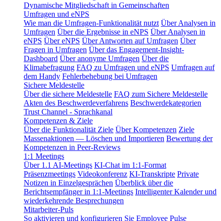
Dynamische Mitgliedschaft in Gemeinschaften
Umfragen und eNPS
Wie man die Umfragen-Funktionalität nutzt
Über Analysen in
Umfragen
Über die Ergebnisse in eNPS
Über Analysen in
eNPS
Über eNPS
Über Antworten auf Umfragen
Über
Fragen in Umfragen
Über das Engagement-Insight-
Dashboard
Über anonyme Umfragen
Über die
Klimabefragung
FAQ zu Umfragen und eNPS
Umfragen auf
dem Handy
Fehlerbehebung bei Umfragen
Sichere Meldestelle
Über die sichere Meldestelle
FAQ zum Sichere Meldestelle
Akten des Beschwerdeverfahrens
Beschwerdekategorien
Trust Channel - Sprachkanal
Kompetenzen & Ziele
Über die Funktionalität Ziele
Über Kompetenzen
Ziele
Massenaktionen — Löschen und Importieren
Bewertung der
Kompetenzen in Peer-Reviews
1:1 Meetings
Über 1.1 AI-Meetings
KI-Chat im 1:1-Format
Präsenzmeetings
Videokonferenz
KI-Transkripte
Private
Notizen in Einzelgesprächen
Überblick über die
Berichtsempfänger in 1:1-Meetings
Intelligenter Kalender und
wiederkehrende Besprechungen
Mitarbeiter-Puls
So aktivieren und konfigurieren Sie Employee Pulse