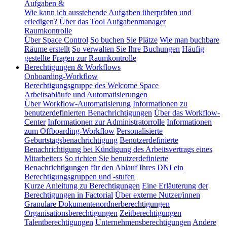
Aufgaben &
Wie kann ich ausstehende Aufgaben überprüfen und
erledigen?
Über das Tool Aufgabenmanager
Raumkontrolle
Über Space Control
So buchen Sie Plätze
Wie man buchbare
Räume erstellt
So verwalten Sie Ihre Buchungen
Häufig
gestellte Fragen zur Raumkontrolle
Berechtigungen & Workflows
Onboarding-Workflow
Berechtigungsgruppe des Welcome Space
Arbeitsabläufe und Automatisierungen
Über Workflow-Automatisierung
Informationen zu
benutzerdefinierten Benachrichtigungen
Über das Workflow-
Center
Informationen zur Administratorrolle
Informationen
zum Offboarding-Workflow
Personalisierte
Geburtstagsbenachrichtigung
Benutzerdefinierte
Benachrichtigung bei Kündigung des Arbeitsvertrags eines
Mitarbeiters
So richten Sie benutzerdefinierte
Benachrichtigungen für den Ablauf Ihres DNI ein
Berechtigungsgruppen und -stufen
Kurze Anleitung zu Berechtigungen
Eine Erläuterung der
Berechtigungen in Factorial
Über externe Nutzer/innen
Granulare Dokumentenordnerberechtigungen
Organisationsberechtigungen
Zeitberechtigungen
Talentberechtigungen
Unternehmensberechtigungen
Andere