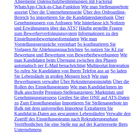
Allgemeine Datenschutzbestimmungen mit Factorial
WhatsApp-Click-to-Chat-Funktion
Wie man Stellenangebote
anzeigt
Über die Unternehmensseite
Über den Onboarding-
Bereich
So importieren Sie die Kandidatendatenbank
Über
Genehmigungen von Anfragen
Wie hinterlasse ich Notizen
und Erwähnungen über das ATS?
Häufig gestellte Fragen
zum Bewerberverfolgungssystem
Informationen zu den
Einstellungsbewertungsformularen
Wie man
Vorstellungsgespräche vereinbart
So konfigurieren Sie
Vorlagen für Ablehnungsnachrichten
So nutzen Sie KI zur
Bewertung und Bewertung von Bewerberbewerbungen
Wie
man Kandidaten beim Übergang zwischen den Phasen
automatisch per E-Mail benachrichtigt
Multiportal-Integration
So rufen Sie Kandidaten von Ihrem Telefon aus an
So laden
Sie Lebensläufe in großen Mengen hoch
Wie man
Bewerbungen verwaltet
Über Rekrutierungsinsights
Über die
Rollen des Einstellungsteams
Wie man Kandidat/innen im
Bulk anschreibt
Premium-Stellenanzeigen: Marktplatz und
Genehmigungsprozess
Greifen Sie über ONE auf ATS-Daten
zu
Zum Einstellungsplan
Importieren Sie Stellenangebote im
Bulk mit dem universellen Importeur
Extrahieren Sie
Kandidat:in-Daten aus gescannten Lebensläufen
Verwalte den
Zugriff des Einstellungsteams nach Rekrutierungsphase
Veröffentlichen Sie eine Stelle nur auf der Karriereseite Ihres
Unternehmens