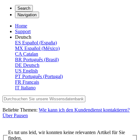
Search
Navigation
Home
Support
Deutsch
ES
Español (España)
MX
Español (México)
CA
Catalan
BR
Português (Brasil)
DE
Deutsch
US
English
PT
Português (Portugal)
FR
Français
IT
Italiano
Beliebte Themen:
Wie kann ich den Kundendienst kontaktieren?
Über Pausen
Es tut uns leid, wir konnten keine relevanten Artikel für Sie
finden.