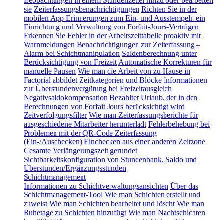
Beobachtungen in einem Stundenzettel hinzu oder bearbeiten
sie
Zeiterfassungsbenachrichtigungen
Richten Sie in der
mobilen App Erinnerungen zum Ein- und Ausstempeln ein
Einrichtung und Verwaltung von Forfait-Jours-Verträgen
Erkennen Sie Fehler in der Arbeitszeittabelle proaktiv mit
Warnmeldungen
Benachrichtigungen zur Zeiterfassung –
Alarm bei Schichtmanipulation
Saldenberechnung unter
Berücksichtigung von Freizeit
Automatische Korrekturen für
manuelle Pausen
Wie man die Arbeit von zu Hause in
Factorial abbildet
Zeitkategorien und Blöcke
Informationen
zur Überstundenvergütung bei Freizeitausgleich
Negativsaldokompensation
Bezahlter Urlaub, der in den
Berechnungen von Forfait Jours berücksichtigt wird
Zeitverfolgungsfilter
Wie man Zeiterfassungsberichte für
ausgeschiedene Mitarbeiter herunterlädt
Fehlerbehebung bei
Problemen mit der QR-Code Zeiterfassung
(Ein-/Auschecken)
Einchecken aus einer anderen Zeitzone
Gesamte Verlängerungszeit gerundet
Sichtbarkeitskonfiguration von Stundenbank, Saldo und
Überstunden/Ergänzungsstunden
Schichtmanagement
Informationen zu Schichtverwaltungsansichten
Über das
Schichtmanagement-Tool
Wie man Schichten erstellt und
zuweist
Wie man Schichten bearbeitet und löscht
Wie man
Ruhetage zu Schichten hinzufügt
Wie man Nachtschichten