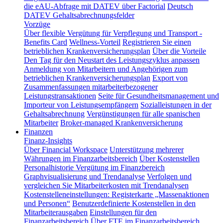
die eAU-Abfrage mit DATEV über Factorial
Deutsch
DATEV Gehaltsabrechnungsfelder
Vorzüge
Über flexible Vergütung für Verpflegung und Transport -
Benefits Card
Wellness-Vorteil
Registrieren Sie einen
betrieblichen Krankenversicherungsplan
Über die Vorteile
Den Tag für den Neustart des Leistungszyklus anpassen
Anmeldung von Mitarbeitern und Angehörigen zum
betrieblichen Krankenversicherungsplan
Export von
Zusammenfassungen mitarbeiterbezogener
Leistungstransaktionen
Seite für Gesundheitsmanagement und
Importeur von Leistungsempfängern
Sozialleistungen in der
Gehaltsabrechnung
Vergünstigungen für alle spanischen
Mitarbeiter
Broker-managed Krankenversicherung
Finanzen
Finanz-Insights
Über Financial Workspace
Unterstützung mehrerer
Währungen im Finanzarbeitsbereich
Über Kostenstellen
Personalhistorie
Vergütung im Finanzbereich
Graphvisualisierung und Trendanalyse
Verfolgen und
vergleichen Sie Mitarbeiterkosten mit Trendanalysen
Kostenstelleneinstellungen: Registerkarte „Massenaktionen
und Personen“
Benutzerdefinierte Kostenstellen in den
Mitarbeiterausgaben
Einstellungen für den
Finanzarbeitsbereich
Über FTE im Finanzarbeitsbereich