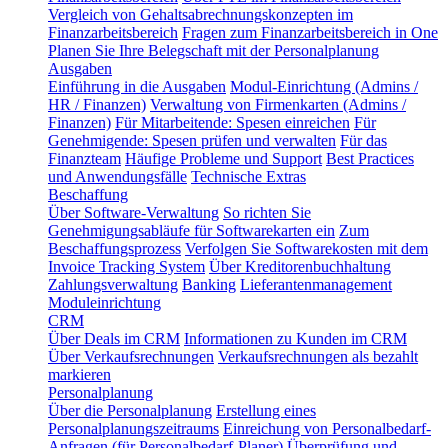
Vergleich von Gehaltsabrechnungskonzepten im
Finanzarbeitsbereich
Fragen zum Finanzarbeitsbereich in One
Planen Sie Ihre Belegschaft mit der Personalplanung
Ausgaben
Einführung in die Ausgaben
Modul-Einrichtung (Admins /
HR / Finanzen)
Verwaltung von Firmenkarten (Admins /
Finanzen)
Für Mitarbeitende: Spesen einreichen
Für
Genehmigende: Spesen prüfen und verwalten
Für das
Finanzteam
Häufige Probleme und Support
Best Practices
und Anwendungsfälle
Technische Extras
Beschaffung
Über Software-Verwaltung
So richten Sie
Genehmigungsabläufe für Softwarekarten ein
Zum
Beschaffungsprozess
Verfolgen Sie Softwarekosten mit dem
Invoice Tracking System
Über Kreditorenbuchhaltung
Zahlungsverwaltung
Banking
Lieferantenmanagement
Moduleinrichtung
CRM
Über Deals im CRM
Informationen zu Kunden im CRM
Über Verkaufsrechnungen
Verkaufsrechnungen als bezahlt
markieren
Personalplanung
Über die Personalplanung
Erstellung eines
Personalplanungszeitraums
Einreichung von Personalbedarf-
Anfragen (für Personalbedarf-Planer)
Überprüfung und