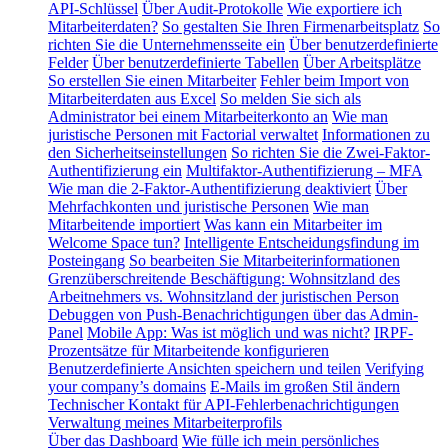
API-Schlüssel
Über Audit-Protokolle
Wie exportiere ich
Mitarbeiterdaten?
So gestalten Sie Ihren Firmenarbeitsplatz
So
richten Sie die Unternehmensseite ein
Über benutzerdefinierte
Felder
Über benutzerdefinierte Tabellen
Über Arbeitsplätze
So erstellen Sie einen Mitarbeiter
Fehler beim Import von
Mitarbeiterdaten aus Excel
So melden Sie sich als
Administrator bei einem Mitarbeiterkonto an
Wie man
juristische Personen mit Factorial verwaltet
Informationen zu
den Sicherheitseinstellungen
So richten Sie die Zwei-Faktor-
Authentifizierung ein
Multifaktor-Authentifizierung – MFA
Wie man die 2-Faktor-Authentifizierung deaktiviert
Über
Mehrfachkonten und juristische Personen
Wie man
Mitarbeitende importiert
Was kann ein Mitarbeiter im
Welcome Space tun?
Intelligente Entscheidungsfindung im
Posteingang
So bearbeiten Sie Mitarbeiterinformationen
Grenzüberschreitende Beschäftigung: Wohnsitzland des
Arbeitnehmers vs. Wohnsitzland der juristischen Person
Debuggen von Push-Benachrichtigungen über das Admin-
Panel
Mobile App: Was ist möglich und was nicht?
IRPF-
Prozentsätze für Mitarbeitende konfigurieren
Benutzerdefinierte Ansichten speichern und teilen
Verifying
your company’s domains
E-Mails im großen Stil ändern
Technischer Kontakt für API-Fehlerbenachrichtigungen
Verwaltung meines Mitarbeiterprofils
Über das Dashboard
Wie fülle ich mein persönliches