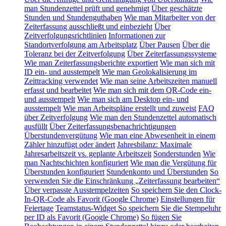
man Stundenzettel prüft und genehmigt
Über geschätzte
Stunden und Stundenguthaben
Wie man Mitarbeiter von der
Zeiterfassung ausschließt und einbezieht
Über
Zeitverfolgungsrichtlinien
Informationen zur
Standortverfolgung am Arbeitsplatz
Über Pausen
Über die
Toleranz bei der Zeitverfolgung
Über Zeiterfassungssysteme
Wie man Zeiterfassungsberichte exportiert
Wie man sich mit
ID ein- und ausstempelt
Wie man Geolokalisierung im
Zeittracking verwendet
Wie man seine Arbeitszeiten manuell
erfasst und bearbeitet
Wie man sich mit dem QR-Code ein-
und ausstempelt
Wie man sich am Desktop ein- und
ausstempelt
Wie man Arbeitspläne erstellt und zuweist
FAQ
über Zeitverfolgung
Wie man den Stundenzettel automatisch
ausfüllt
Über Zeiterfassungsbenachrichtigungen
Überstundenvergütung
Wie man eine Abwesenheit in einem
Zähler hinzufügt oder ändert
Jahresbilanz: Maximale
Jahresarbeitszeit vs. geplante Arbeitszeit
Sonderstunden
Wie
man Nachtschichten konfiguriert
Wie man die Vergütung für
Überstunden konfiguriert
Stundenkonto und Überstunden
So
verwenden Sie die Einschränkung „Zeiterfassung bearbeiten“
Über verpasste Ausstempelzeiten
So speichern Sie den Clock-
In-QR-Code als Favorit (Google Chrome)
Einstellungen für
Feiertage
Teamstatus-Widget
So speichern Sie die Stempeluhr
per ID als Favorit (Google Chrome)
So fügen Sie