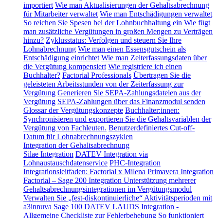
importiert
Wie man Aktualisierungen der Gehaltsabrechnung
für Mitarbeiter verwaltet
Wie man Entschädigungen verwaltet
So reichen Sie Spesen bei der Lohnbuchhaltung ein
Wie fügt
man zusätzliche Vergütungen in großen Mengen zu Verträgen
hinzu?
Zyklusstatus: Verfolgen und steuern Sie Ihre
Lohnabrechnung
Wie man einen Essensgutschein als
Entschädigung einrichtet
Wie man Zeiterfassungsdaten über
die Vergütung kompensiert
Wie registriere ich einen
Buchhalter?
Factorial Professionals
Übertragen Sie die
geleisteten Arbeitsstunden von der Zeiterfassung zur
Vergütung
Generieren Sie SEPA-Zahlungsdateien aus der
Vergütung
SEPA-Zahlungen über das Finanzmodul senden
Glossar der Vergütungskonzepte
Buchhalter:innen:
Synchronisieren und exportieren Sie die Gehaltsvariablen der
Vergütung von Fachleuten.
Benutzerdefiniertes Cut-off-
Datum für Lohnabrechnungszyklen
Integration der Gehaltsabrechnung
Silae Integration
DATEV Integration via
Lohnaustauschdatenservice
PHC-Integration
Integrationsleitfaden: Factorial x Milena
Primavera Integration
Factorial – Sage 200 Integration
Unterstützung mehrerer
Gehaltsabrechnungsintegrationen im Vergütungsmodul
Verwalten Sie „fest-diskontinuierliche“ Aktivitätsperioden mit
a3innuva
Sage 100
DATEV LAUDS Integration -
Allgemeine Checkliste zur Fehlerbehebung
So funktioniert