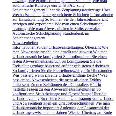
bewältigt
Wie exportiert man geplante Schichten
Wie man
automatische Ruhetage einrichtet
FAQ zum
Schichtmanagement
Über die Zeitplanungswerkzeuge
Über
Wechselschichten
Über gespeicherte Schichten
Informationen
zur Einsatzplanung
So können Sie den Jahresbilanzbericht
anzeigen und exportieren
Wie man einen Schichttausch
beantragt
Wie man Abwesenheiten in Shifts verwaltet
Automatische Schichtplanung
Stundenbank im
Schichtmanagement
Abwesenheiten
Informationen zu den Urlaubseinstellungen: Übersicht
Wie
man Abwesenheitsrichtlinien erstellt und zuweist
Wie man
Urlaubsansprüche konfiguriert
So konfigurieren Sie einen
festen Abwesenheitsanspruch
So konfigurieren Sie die
Freistellungszulage basierend auf der geleisteten Arbeitszeit
So konfigurieren Sie die Freistellungszulage für Überstunden
Was passiert, wenn ich eine Urlaubsrichtlinie lösche?
Was
passiert bei Abwesenheiten, die mehr als einen Zyklus
umfassen?
Zu den Zeiträumen des Dienstalters
Häufig
gestellte Fragen zu den Abwesenheitseinstellungen
So
konfigurieren Sie Arbeitstage und Geschäftstage
Über die
Urlaubsregelung
So richten Sie die Übertragung von Urlaubs-
und Abwesenheitstagen ein
Urlaubsberechnungen
Wie man
Urlaubsansprüche importiert
Änderung der Gesamtzahl der
Urlaubstage zwischen den Jahren
Wie der Übertrag am Ende