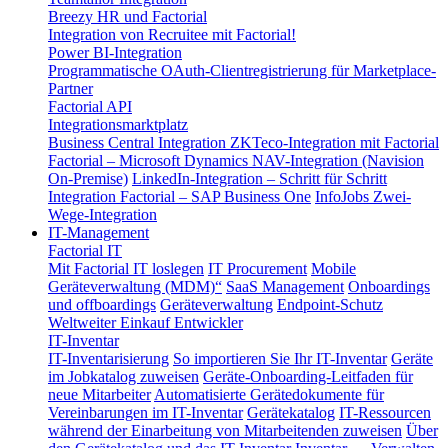
Breezy HR und Factorial
Integration von Recruitee mit Factorial!
Power BI-Integration
Programmatische OAuth-Clientregistrierung für Marketplace-
Partner
Factorial API
Integrationsmarktplatz
Business Central Integration
ZKTeco-Integration mit Factorial
Factorial – Microsoft Dynamics NAV-Integration (Navision
On-Premise)
LinkedIn-Integration – Schritt für Schritt
Integration Factorial – SAP Business One
InfoJobs Zwei-
Wege-Integration
IT-Management
Factorial IT
Mit Factorial IT loslegen
IT Procurement
Mobile
Geräteverwaltung (MDM)“
SaaS Management
Onboardings
und offboardings
Geräteverwaltung
Endpoint-Schutz
Weltweiter Einkauf
Entwickler
IT-Inventar
IT-Inventarisierung
So importieren Sie Ihr IT-Inventar
Geräte
im Jobkatalog zuweisen
Geräte-Onboarding-Leitfaden für
neue Mitarbeiter
Automatisierte Gerätedokumente für
Vereinbarungen im IT-Inventar
Gerätekatalog
IT-Ressourcen
während der Einarbeitung von Mitarbeitenden zuweisen
Über