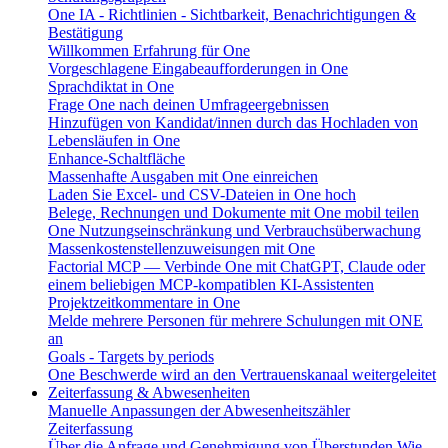
One IA - Richtlinien - Sichtbarkeit, Benachrichtigungen &
Bestätigung
Willkommen Erfahrung für One
Vorgeschlagene Eingabeaufforderungen in One
Sprachdiktat in One
Frage One nach deinen Umfrageergebnissen
Hinzufügen von Kandidat/innen durch das Hochladen von
Lebensläufen in One
Enhance-Schaltfläche
Massenhafte Ausgaben mit One einreichen
Laden Sie Excel- und CSV-Dateien in One hoch
Belege, Rechnungen und Dokumente mit One mobil teilen
One Nutzungseinschränkung und Verbrauchsüberwachung
Massenkostenstellenzuweisungen mit One
Factorial MCP — Verbinde One mit ChatGPT, Claude oder
einem beliebigen MCP-kompatiblen KI-Assistenten
Projektzeitkommentare in One
Melde mehrere Personen für mehrere Schulungen mit ONE
an
Goals - Targets by periods
One Beschwerde wird an den Vertrauenskanaal weitergeleitet
Zeiterfassung & Abwesenheiten
Manuelle Anpassungen der Abwesenheitszähler
Zeiterfassung
Über die Anfrage und Genehmigung von Überstunden
Wie