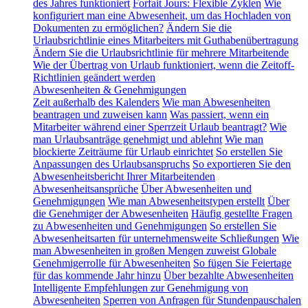
des Jahres funktioniert
Forfait Jours: Flexible Zyklen
Wie
konfiguriert man eine Abwesenheit, um das Hochladen von
Dokumenten zu ermöglichen?
Ändern Sie die
Urlaubsrichtlinie eines Mitarbeiters mit Guthabenübertragung
Ändern Sie die Urlaubsrichtlinie für mehrere Mitarbeitende
Wie der Übertrag von Urlaub funktioniert, wenn die Zeitoff-
Richtlinien geändert werden
Abwesenheiten & Genehmigungen
Zeit außerhalb des Kalenders
Wie man Abwesenheiten
beantragen und zuweisen kann
Was passiert, wenn ein
Mitarbeiter während einer Sperrzeit Urlaub beantragt?
Wie
man Urlaubsanträge genehmigt und ablehnt
Wie man
blockierte Zeiträume für Urlaub einrichtet
So erstellen Sie
Anpassungen des Urlaubsanspruchs
So exportieren Sie den
Abwesenheitsbericht Ihrer Mitarbeitenden
Abwesenheitsansprüche
Über Abwesenheiten und
Genehmigungen
Wie man Abwesenheitstypen erstellt
Über
die Genehmiger der Abwesenheiten
Häufig gestellte Fragen
zu Abwesenheiten und Genehmigungen
So erstellen Sie
Abwesenheitsarten für unternehmensweite Schließungen
Wie
man Abwesenheiten in großen Mengen zuweist
Globale
Genehmigerrolle für Abwesenheiten
So fügen Sie Feiertage
für das kommende Jahr hinzu
Über bezahlte Abwesenheiten
Intelligente Empfehlungen zur Genehmigung von
Abwesenheiten
Sperren von Anfragen für Stundenpauschalen