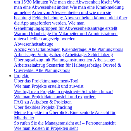
um 15/30 Minuten
Wie man eine Abwesenheit löscht
Wie
man eine Abwesenheit ändert
Wie man eine Krankmeldung
anmeldet
Arten von Abwesenheiten und wie man sie
beantragt
Fehlerbehebung: Abwesenheiten können nicht über
die App angefordert werden.
Wie man
Genehmigungsgruppen für Abwesenheitsanträge erstellt
Warum Urlaubstage für Mitarbeiter und Administratoren
unterschiedlich angezeigt werden
Abwesenheitsabzüge
Abzug von Urlaubstagen
Kalendertage: Alle Planungstools
Arbeitstage: Vertragsabzug
Arbeitstage: Schichtabzug
Übertragsabzug mit Planungsinstrumenten
Arbeitstage:
Arbeitszeitabzug
Szenarien für Halbtagsabzüge
Ouvreé &
Ouvreable: Alle Planungstools
Projekte
Über das Projektmanagement-Tool
Wie man Projekte erstellt und zuweist
Wie fügt man Projekte in registrierte Schichten hinzu?
Wie man Projektdaten ansieht und exportiert
FAQ zu Aufgaben & Projekten
Über flexibles Projekt-Tracking
Meine Projekte im Überblick: Eine zentrale Ansicht für
Mitarbeiter
So rufen Sie die Manageransicht auf – Personenansicht
Wie man Kosten in Projekten sieht