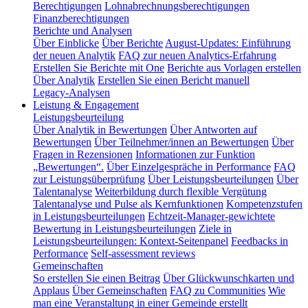
Berechtigungen
Lohnabrechnungsberechtigungen
Finanzberechtigungen
Berichte und Analysen
Über Einblicke
Über Berichte
August-Updates: Einführung
der neuen Analytik
FAQ zur neuen Analytics-Erfahrung
Erstellen Sie Berichte mit One
Berichte aus Vorlagen erstellen
Über Analytik
Erstellen Sie einen Bericht manuell
Legacy-Analysen
Leistung & Engagement
Leistungsbeurteilung
Über Analytik in Bewertungen
Über Antworten auf
Bewertungen
Über Teilnehmer/innen an Bewertungen
Über
Fragen in Rezensionen
Informationen zur Funktion
„Bewertungen“.
Über Einzelgespräche in Performance
FAQ
zur Leistungsüberprüfung
Über Leistungsbeurteilungen
Über
Talentanalyse
Weiterbildung durch flexible Vergütung
Talentanalyse und Pulse als Kernfunktionen
Kompetenzstufen
in Leistungsbeurteilungen
Echtzeit-Manager-gewichtete
Bewertung in Leistungsbeurteilungen
Ziele in
Leistungsbeurteilungen: Kontext-Seitenpanel
Feedbacks in
Performance
Self-assessment reviews
Gemeinschaften
So erstellen Sie einen Beitrag
Über Glückwunschkarten und
Applaus
Über Gemeinschaften
FAQ zu Communities
Wie
man eine Veranstaltung in einer Gemeinde erstellt