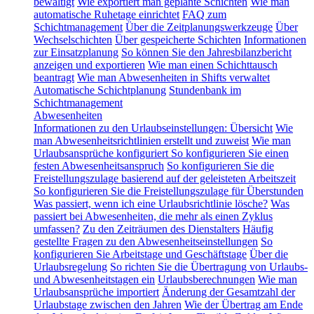
bewältigt
Wie exportiert man geplante Schichten
Wie man
automatische Ruhetage einrichtet
FAQ zum
Schichtmanagement
Über die Zeitplanungswerkzeuge
Über
Wechselschichten
Über gespeicherte Schichten
Informationen
zur Einsatzplanung
So können Sie den Jahresbilanzbericht
anzeigen und exportieren
Wie man einen Schichttausch
beantragt
Wie man Abwesenheiten in Shifts verwaltet
Automatische Schichtplanung
Stundenbank im
Schichtmanagement
Abwesenheiten
Informationen zu den Urlaubseinstellungen: Übersicht
Wie
man Abwesenheitsrichtlinien erstellt und zuweist
Wie man
Urlaubsansprüche konfiguriert
So konfigurieren Sie einen
festen Abwesenheitsanspruch
So konfigurieren Sie die
Freistellungszulage basierend auf der geleisteten Arbeitszeit
So konfigurieren Sie die Freistellungszulage für Überstunden
Was passiert, wenn ich eine Urlaubsrichtlinie lösche?
Was
passiert bei Abwesenheiten, die mehr als einen Zyklus
umfassen?
Zu den Zeiträumen des Dienstalters
Häufig
gestellte Fragen zu den Abwesenheitseinstellungen
So
konfigurieren Sie Arbeitstage und Geschäftstage
Über die
Urlaubsregelung
So richten Sie die Übertragung von Urlaubs-
und Abwesenheitstagen ein
Urlaubsberechnungen
Wie man
Urlaubsansprüche importiert
Änderung der Gesamtzahl der
Urlaubstage zwischen den Jahren
Wie der Übertrag am Ende