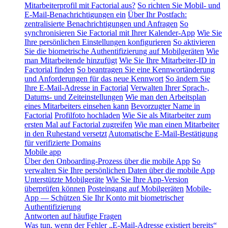
Mitarbeiterprofil mit Factorial aus?
So richten Sie Mobil- und
E-Mail-Benachrichtigungen ein
Über Ihr Postfach:
zentralisierte Benachrichtigungen und Anfragen
So
synchronisieren Sie Factorial mit Ihrer Kalender-App
Wie Sie
Ihre persönlichen Einstellungen konfigurieren
So aktivieren
Sie die biometrische Authentifizierung auf Mobilgeräten
Wie
man Mitarbeitende hinzufügt
Wie Sie Ihre Mitarbeiter-ID in
Factorial finden
So beantragen Sie eine Kennwortänderung
und Anforderungen für das neue Kennwort
So ändern Sie
Ihre E-Mail-Adresse in Factorial
Verwalten Ihrer Sprach-,
Datums- und Zeiteinstellungen
Wie man den Arbeitsplan
eines Mitarbeiters einsehen kann
Bevorzugter Name in
Factorial
Profilfoto hochladen
Wie Sie als Mitarbeiter zum
ersten Mal auf Factorial zugreifen
Wie man einen Mitarbeiter
in den Ruhestand versetzt
Automatische E-Mail-Bestätigung
für verifizierte Domains
Mobile app
Über den Onboarding-Prozess über die mobile App
So
verwalten Sie Ihre persönlichen Daten über die mobile App
Unterstützte Mobilgeräte
Wie Sie Ihre App-Version
überprüfen können
Posteingang auf Mobilgeräten
Mobile-
App — Schützen Sie Ihr Konto mit biometrischer
Authentifizierung
Antworten auf häufige Fragen
Was tun, wenn der Fehler „E-Mail-Adresse existiert bereits“