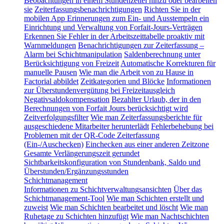
Beobachtungen in einem Stundenzettel hinzu oder bearbeiten
sie
Zeiterfassungsbenachrichtigungen
Richten Sie in der
mobilen App Erinnerungen zum Ein- und Ausstempeln ein
Einrichtung und Verwaltung von Forfait-Jours-Verträgen
Erkennen Sie Fehler in der Arbeitszeittabelle proaktiv mit
Warnmeldungen
Benachrichtigungen zur Zeiterfassung –
Alarm bei Schichtmanipulation
Saldenberechnung unter
Berücksichtigung von Freizeit
Automatische Korrekturen für
manuelle Pausen
Wie man die Arbeit von zu Hause in
Factorial abbildet
Zeitkategorien und Blöcke
Informationen
zur Überstundenvergütung bei Freizeitausgleich
Negativsaldokompensation
Bezahlter Urlaub, der in den
Berechnungen von Forfait Jours berücksichtigt wird
Zeitverfolgungsfilter
Wie man Zeiterfassungsberichte für
ausgeschiedene Mitarbeiter herunterlädt
Fehlerbehebung bei
Problemen mit der QR-Code Zeiterfassung
(Ein-/Auschecken)
Einchecken aus einer anderen Zeitzone
Gesamte Verlängerungszeit gerundet
Sichtbarkeitskonfiguration von Stundenbank, Saldo und
Überstunden/Ergänzungsstunden
Schichtmanagement
Informationen zu Schichtverwaltungsansichten
Über das
Schichtmanagement-Tool
Wie man Schichten erstellt und
zuweist
Wie man Schichten bearbeitet und löscht
Wie man
Ruhetage zu Schichten hinzufügt
Wie man Nachtschichten