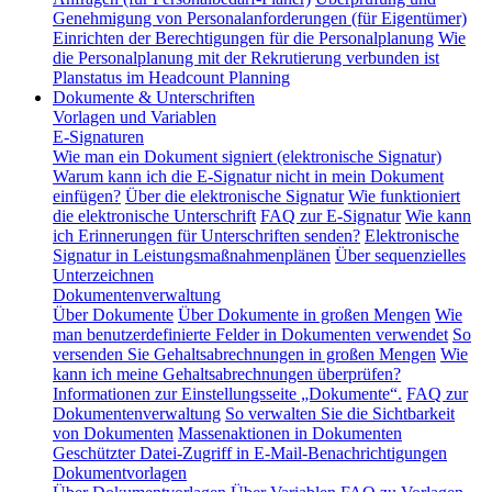
Genehmigung von Personalanforderungen (für Eigentümer)
Einrichten der Berechtigungen für die Personalplanung
Wie
die Personalplanung mit der Rekrutierung verbunden ist
Planstatus im Headcount Planning
Dokumente & Unterschriften
Vorlagen und Variablen
E-Signaturen
Wie man ein Dokument signiert (elektronische Signatur)
Warum kann ich die E-Signatur nicht in mein Dokument
einfügen?
Über die elektronische Signatur
Wie funktioniert
die elektronische Unterschrift
FAQ zur E-Signatur
Wie kann
ich Erinnerungen für Unterschriften senden?
Elektronische
Signatur in Leistungsmaßnahmenplänen
Über sequenzielles
Unterzeichnen
Dokumentenverwaltung
Über Dokumente
Über Dokumente in großen Mengen
Wie
man benutzerdefinierte Felder in Dokumenten verwendet
So
versenden Sie Gehaltsabrechnungen in großen Mengen
Wie
kann ich meine Gehaltsabrechnungen überprüfen?
Informationen zur Einstellungsseite „Dokumente“.
FAQ zur
Dokumentenverwaltung
So verwalten Sie die Sichtbarkeit
von Dokumenten
Massenaktionen in Dokumenten
Geschützter Datei-Zugriff in E-Mail-Benachrichtigungen
Dokumentvorlagen