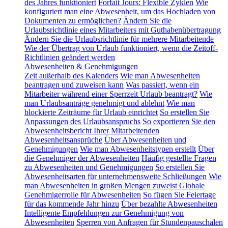
des Jahres funktioniert
Forfait Jours: Flexible Zyklen
Wie
konfiguriert man eine Abwesenheit, um das Hochladen von
Dokumenten zu ermöglichen?
Ändern Sie die
Urlaubsrichtlinie eines Mitarbeiters mit Guthabenübertragung
Ändern Sie die Urlaubsrichtlinie für mehrere Mitarbeitende
Wie der Übertrag von Urlaub funktioniert, wenn die Zeitoff-
Richtlinien geändert werden
Abwesenheiten & Genehmigungen
Zeit außerhalb des Kalenders
Wie man Abwesenheiten
beantragen und zuweisen kann
Was passiert, wenn ein
Mitarbeiter während einer Sperrzeit Urlaub beantragt?
Wie
man Urlaubsanträge genehmigt und ablehnt
Wie man
blockierte Zeiträume für Urlaub einrichtet
So erstellen Sie
Anpassungen des Urlaubsanspruchs
So exportieren Sie den
Abwesenheitsbericht Ihrer Mitarbeitenden
Abwesenheitsansprüche
Über Abwesenheiten und
Genehmigungen
Wie man Abwesenheitstypen erstellt
Über
die Genehmiger der Abwesenheiten
Häufig gestellte Fragen
zu Abwesenheiten und Genehmigungen
So erstellen Sie
Abwesenheitsarten für unternehmensweite Schließungen
Wie
man Abwesenheiten in großen Mengen zuweist
Globale
Genehmigerrolle für Abwesenheiten
So fügen Sie Feiertage
für das kommende Jahr hinzu
Über bezahlte Abwesenheiten
Intelligente Empfehlungen zur Genehmigung von
Abwesenheiten
Sperren von Anfragen für Stundenpauschalen