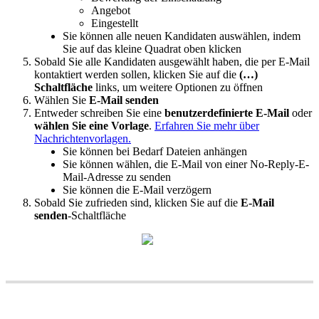
Angebot
Eingestellt
Sie
k
ö
nnen
alle
neuen
Kandidaten
ausw
ä
hlen
,
indem
Sie
auf
das
kleine
Quadrat
oben
klicken
Sobald
Sie
alle
Kandidaten
ausgew
ä
hlt
haben
,
die
per
E
-
Mail
kontaktiert
werden
sollen
,
klicken
Sie
auf
die
(
…
)
Schaltfl
ä
che
links
,
um
weitere
Optionen
zu
ö
ffnen
W
ä
hlen
Sie
E
-
Mail
senden
Entweder
schreiben
Sie
eine
benutzerdefinierte
E
-
Mail
oder
w
ä
hlen
Sie
eine
Vorlage
.
Erfahren
Sie
mehr
ü
ber
Nachrichtenvorlagen
.
Sie
k
ö
nnen
bei
Bedarf
Dateien
anh
ä
ngen
Sie
k
ö
nnen
w
ä
hlen
,
die
E
-
Mail
von
einer
No
-
Reply
-
E
-
Mail
-
Adresse
zu
senden
Sie
k
ö
nnen
die
E
-
Mail
verz
ö
gern
Sobald
Sie
zufrieden
sind
,
klicken
Sie
auf
die
E
-
Mail
senden
-
Schaltfl
ä
che