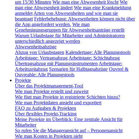
um 15/30 Minuten
Wie man eine Abwesenheit löscht
Wie
man eine Abwesenheit ändert
Wie man eine Krankmeldung
anmeldet
Arten von Abwesenheiten und wie man sie
beantragt
Fehlerbehebung: Abwesenheiten können nicht über
die App angefordert werden.
Wie man
Genehmigungsgruppen für Abwesenheitsanträge erstellt
Warum Urlaubstage für Mitarbeiter und Administratoren
unterschiedlich angezeigt werden
Abwesenheitsabzüge
Abzug von Urlaubstagen
Kalendertage: Alle Planungstools
Arbeitstage: Vertragsabzug
Arbeitstage: Schichtabzug
Übertragsabzug mit Planungsinstrumenten
Arbeitstage:
Arbeitszeitabzug
Szenarien für Halbtagsabzüge
Ouvreé &
Ouvreable: Alle Planungstools
Projekte
Über das Projektmanagement-Tool
Wie man Projekte erstellt und zuweist
Wie fügt man Projekte in registrierte Schichten hinzu?
Wie man Projektdaten ansieht und exportiert
FAQ zu Aufgaben & Projekten
Über flexibles Projekt-Tracking
Meine Projekte im Überblick: Eine zentrale Ansicht für
Mitarbeiter
So rufen Sie die Manageransicht auf – Personenansicht
Wie man Kosten in Projekten sieht