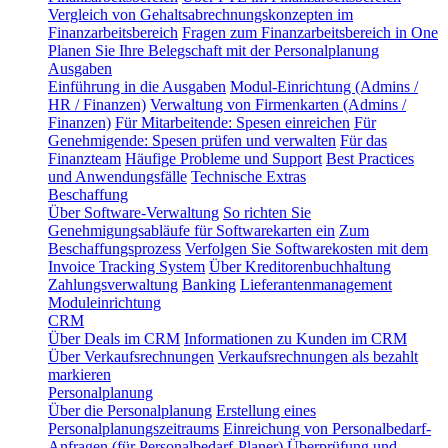
Vergleich von Gehaltsabrechnungskonzepten im
Finanzarbeitsbereich
Fragen zum Finanzarbeitsbereich in One
Planen Sie Ihre Belegschaft mit der Personalplanung
Ausgaben
Einführung in die Ausgaben
Modul-Einrichtung (Admins /
HR / Finanzen)
Verwaltung von Firmenkarten (Admins /
Finanzen)
Für Mitarbeitende: Spesen einreichen
Für
Genehmigende: Spesen prüfen und verwalten
Für das
Finanzteam
Häufige Probleme und Support
Best Practices
und Anwendungsfälle
Technische Extras
Beschaffung
Über Software-Verwaltung
So richten Sie
Genehmigungsabläufe für Softwarekarten ein
Zum
Beschaffungsprozess
Verfolgen Sie Softwarekosten mit dem
Invoice Tracking System
Über Kreditorenbuchhaltung
Zahlungsverwaltung
Banking
Lieferantenmanagement
Moduleinrichtung
CRM
Über Deals im CRM
Informationen zu Kunden im CRM
Über Verkaufsrechnungen
Verkaufsrechnungen als bezahlt
markieren
Personalplanung
Über die Personalplanung
Erstellung eines
Personalplanungszeitraums
Einreichung von Personalbedarf-
Anfragen (für Personalbedarf-Planer)
Überprüfung und