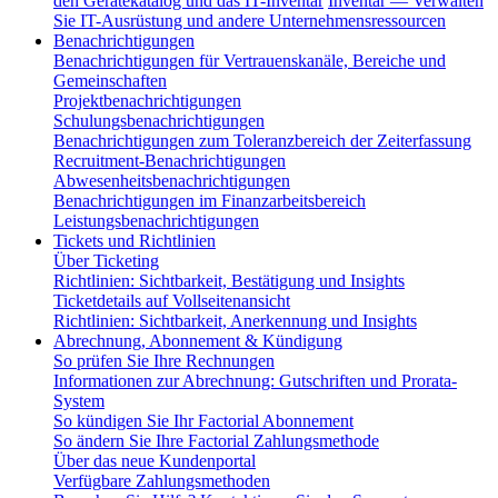
den Gerätekatalog und das IT-Inventar
Inventar — Verwalten
Sie IT-Ausrüstung und andere Unternehmensressourcen
Benachrichtigungen
Benachrichtigungen für Vertrauenskanäle, Bereiche und
Gemeinschaften
Projektbenachrichtigungen
Schulungsbenachrichtigungen
Benachrichtigungen zum Toleranzbereich der Zeiterfassung
Recruitment-Benachrichtigungen
Abwesenheitsbenachrichtigungen
Benachrichtigungen im Finanzarbeitsbereich
Leistungsbenachrichtigungen
Tickets und Richtlinien
Über Ticketing
Richtlinien: Sichtbarkeit, Bestätigung und Insights
Ticketdetails auf Vollseitenansicht
Richtlinien: Sichtbarkeit, Anerkennung und Insights
Abrechnung, Abonnement & Kündigung
So prüfen Sie Ihre Rechnungen
Informationen zur Abrechnung: Gutschriften und Prorata-
System
So kündigen Sie Ihr Factorial Abonnement
So ändern Sie Ihre Factorial Zahlungsmethode
Über das neue Kundenportal
Verfügbare Zahlungsmethoden