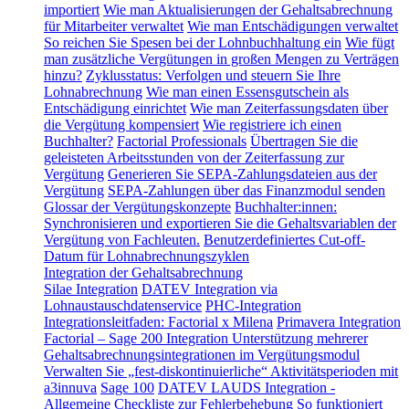
importiert
Wie man Aktualisierungen der Gehaltsabrechnung
für Mitarbeiter verwaltet
Wie man Entschädigungen verwaltet
So reichen Sie Spesen bei der Lohnbuchhaltung ein
Wie fügt
man zusätzliche Vergütungen in großen Mengen zu Verträgen
hinzu?
Zyklusstatus: Verfolgen und steuern Sie Ihre
Lohnabrechnung
Wie man einen Essensgutschein als
Entschädigung einrichtet
Wie man Zeiterfassungsdaten über
die Vergütung kompensiert
Wie registriere ich einen
Buchhalter?
Factorial Professionals
Übertragen Sie die
geleisteten Arbeitsstunden von der Zeiterfassung zur
Vergütung
Generieren Sie SEPA-Zahlungsdateien aus der
Vergütung
SEPA-Zahlungen über das Finanzmodul senden
Glossar der Vergütungskonzepte
Buchhalter:innen:
Synchronisieren und exportieren Sie die Gehaltsvariablen der
Vergütung von Fachleuten.
Benutzerdefiniertes Cut-off-
Datum für Lohnabrechnungszyklen
Integration der Gehaltsabrechnung
Silae Integration
DATEV Integration via
Lohnaustauschdatenservice
PHC-Integration
Integrationsleitfaden: Factorial x Milena
Primavera Integration
Factorial – Sage 200 Integration
Unterstützung mehrerer
Gehaltsabrechnungsintegrationen im Vergütungsmodul
Verwalten Sie „fest-diskontinuierliche“ Aktivitätsperioden mit
a3innuva
Sage 100
DATEV LAUDS Integration -
Allgemeine Checkliste zur Fehlerbehebung
So funktioniert