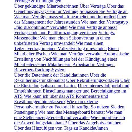
Verträge & Kündigungen
Über gekündigte Mitarbeiter/innen
Über Verträge
Über das
Genehmigungssystem für Verträge
So passen Sie Verträge an
Wie man Verträge massenhaft bearbeitet und importiert
Über
das Management der Jahresstunden
Wie man den Vertragstyp
„fijo-discontinuos“ verwaltet
Wie man Verträge anpasst
Vertragsende und Plattformzugang verstehen
Vertrags-
Masseneditor
Wie man einen Saisonvertrag in einen
unbefristeten Vertrag umwandelt
Wie man einen
Teilzeitvertrag in einen Vollzeitvertrag umwandelt
Einen
Mitarbeiter löschen
Wie man Verträge verwaltet
Automatische
Erstellung von Nachfüllungen bei der Kündigung eines
Mitarbeiters/einer Mitarbeiterin
Arbeitsart in Verträgen
Bewerber-Tracking-System
Über die Datenbank der Kandidat:innen
Über die
Rekrutierungsfunktionalität
Über Rekrutierungsvorlagen
Über
die Einstellungsphasen und -arten
Über internes Jobportal und
Empfehlungen
Einstellungsmanager und Berechtigungen im
ATS
Wie kann ich über das ATS Kommentare und
Erwähnungen hinterlassen?
Wie man externe
Personalvermittler zu Factorial hinzufügt
So nutzen Sie den
Posteingang
Wie man das Messageboard benutzt
Wie man
eine Stellenanzeige erstellt und verwaltet
Wie importiere ich
die Anwendungsdatenbank?
Über das Angebotsschreiben
Über das Hinzufügen von Tags zu Kandidat/innen