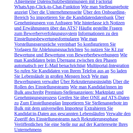
Allgemeine Datenschutzbestimmungen mit Factorial
WhatsApp-Click-to-Chat-Funktion
Wie man Stellenangebote
anzeigt
Über die Unternehmensseite
Über den Onboarding-
Bereich
So importieren Sie die Kandidatendatenbank
Über
Genehmigungen von Anfragen
Wie hinterlasse ich Notizen
und Erwähnungen über das ATS?
Häufig gestellte Fragen
zum Bewerberverfolgungssystem
Informationen zu den
Einstellungsbewertungsformularen
Wie man
Vorstellungsgespräche vereinbart
So konfigurieren Sie
Vorlagen für Ablehnungsnachrichten
So nutzen Sie KI zur
Bewertung und Bewertung von Bewerberbewerbungen
Wie
man Kandidaten beim Übergang zwischen den Phasen
automatisch per E-Mail benachrichtigt
Multiportal-Integration
So rufen Sie Kandidaten von Ihrem Telefon aus an
So laden
Sie Lebensläufe in großen Mengen hoch
Wie man
Bewerbungen verwaltet
Über Rekrutierungsinsights
Über die
Rollen des Einstellungsteams
Wie man Kandidat/innen im
Bulk anschreibt
Premium-Stellenanzeigen: Marktplatz und
Genehmigungsprozess
Greifen Sie über ONE auf ATS-Daten
zu
Zum Einstellungsplan
Importieren Sie Stellenangebote im
Bulk mit dem universellen Importeur
Extrahieren Sie
Kandidat:in-Daten aus gescannten Lebensläufen
Verwalte den
Zugriff des Einstellungsteams nach Rekrutierungsphase
Veröffentlichen Sie eine Stelle nur auf der Karriereseite Ihres
Unternehmens