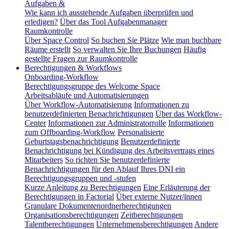
Aufgaben &
Wie kann ich ausstehende Aufgaben überprüfen und
erledigen?
Über das Tool Aufgabenmanager
Raumkontrolle
Über Space Control
So buchen Sie Plätze
Wie man buchbare
Räume erstellt
So verwalten Sie Ihre Buchungen
Häufig
gestellte Fragen zur Raumkontrolle
Berechtigungen & Workflows
Onboarding-Workflow
Berechtigungsgruppe des Welcome Space
Arbeitsabläufe und Automatisierungen
Über Workflow-Automatisierung
Informationen zu
benutzerdefinierten Benachrichtigungen
Über das Workflow-
Center
Informationen zur Administratorrolle
Informationen
zum Offboarding-Workflow
Personalisierte
Geburtstagsbenachrichtigung
Benutzerdefinierte
Benachrichtigung bei Kündigung des Arbeitsvertrags eines
Mitarbeiters
So richten Sie benutzerdefinierte
Benachrichtigungen für den Ablauf Ihres DNI ein
Berechtigungsgruppen und -stufen
Kurze Anleitung zu Berechtigungen
Eine Erläuterung der
Berechtigungen in Factorial
Über externe Nutzer/innen
Granulare Dokumentenordnerberechtigungen
Organisationsberechtigungen
Zeitberechtigungen
Talentberechtigungen
Unternehmensberechtigungen
Andere