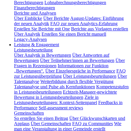
Berechtigungen
Lohnabrechnungsberechtigungen
Finanzberechtigungen
Berichte und Analysen
Über Einblicke
Über Berichte
August-Updates: Einführung
der neuen Analytik
FAQ zur neuen Analytics-Erfahrung
Erstellen Sie Berichte mit One
Berichte aus Vorlagen erstellen
Über Analytik
Erstellen Sie einen Bericht manuell
Legacy-Analysen
Leistung & Engagement
Leistungsbeurteilung
Über Analytik in Bewertungen
Über Antworten auf
Bewertungen
Über Teilnehmer/innen an Bewertungen
Über
Fragen in Rezensionen
Informationen zur Funktion
„Bewertungen“.
Über Einzelgespräche in Performance
FAQ
zur Leistungsüberprüfung
Über Leistungsbeurteilungen
Über
Talentanalyse
Weiterbildung durch flexible Vergütung
Talentanalyse und Pulse als Kernfunktionen
Kompetenzstufen
in Leistungsbeurteilungen
Echtzeit-Manager-gewichtete
Bewertung in Leistungsbeurteilungen
Ziele in
Leistungsbeurteilungen: Kontext-Seitenpanel
Feedbacks in
Performance
Self-assessment reviews
Gemeinschaften
So erstellen Sie einen Beitrag
Über Glückwunschkarten und
Applaus
Über Gemeinschaften
FAQ zu Communities
Wie
man eine Veranstaltung in einer Gemeinde erstellt