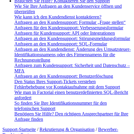
Brauchen Sie Hilfe? Kontaktieren Sie den Support
Wie Sie Ihre Anfragen an den Kundenservice öffnen und
überprüfen
Wie kann ich den Kundendienst kontaktieren?
Anfragen an den Kundensupport: Formular „Frage stellen“
Anfragen für den Kundensupport: Verbesserungsformular
Anfragen für Kundensupport: API oder Integrationen
Anfragen an den Kundensupport: Störungsmeldungsformular
Anfragen an den Kundensupport: SQL-Formular
Anfragen an den Kundendienst: Änderung des Umsatzsteuer-
Identifikationsnamens oder des Firmennamens für die
Rechnungsstellung
Anfragen zum Kundensupport: Sicherheit und Datenschutz –
MFA
Anfragen an den Kundensupport: Benutzerlöschung
Den Status Ihres Support-Tickets verstehen
Fehlerbehebung vor Kontaktaufnahme mit dem Support
Wie man in Factorial einen benutzerdefinierten SQL-Bericht
anfordert
So finden Sie Ihre Identifikationsnummer für den
telefonischen Support
Benötigen Sie Hilfe? Den richtigen Ansprechpartner für Ihre
Anfrage finden
Support-Startseite
/
Rekrutierung & Organisation
/
Bewerber-