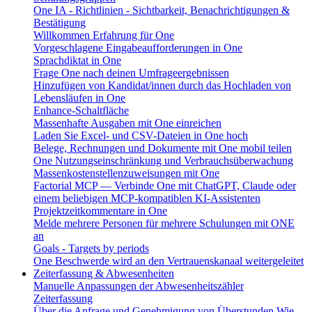
One IA - Richtlinien - Sichtbarkeit, Benachrichtigungen &
Bestätigung
Willkommen Erfahrung für One
Vorgeschlagene Eingabeaufforderungen in One
Sprachdiktat in One
Frage One nach deinen Umfrageergebnissen
Hinzufügen von Kandidat/innen durch das Hochladen von
Lebensläufen in One
Enhance-Schaltfläche
Massenhafte Ausgaben mit One einreichen
Laden Sie Excel- und CSV-Dateien in One hoch
Belege, Rechnungen und Dokumente mit One mobil teilen
One Nutzungseinschränkung und Verbrauchsüberwachung
Massenkostenstellenzuweisungen mit One
Factorial MCP — Verbinde One mit ChatGPT, Claude oder
einem beliebigen MCP-kompatiblen KI-Assistenten
Projektzeitkommentare in One
Melde mehrere Personen für mehrere Schulungen mit ONE
an
Goals - Targets by periods
One Beschwerde wird an den Vertrauenskanaal weitergeleitet
Zeiterfassung & Abwesenheiten
Manuelle Anpassungen der Abwesenheitszähler
Zeiterfassung
Über die Anfrage und Genehmigung von Überstunden
Wie