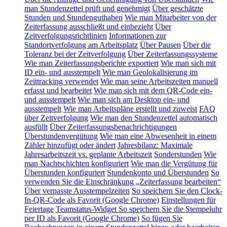
man Stundenzettel prüft und genehmigt
Über geschätzte
Stunden und Stundenguthaben
Wie man Mitarbeiter von der
Zeiterfassung ausschließt und einbezieht
Über
Zeitverfolgungsrichtlinien
Informationen zur
Standortverfolgung am Arbeitsplatz
Über Pausen
Über die
Toleranz bei der Zeitverfolgung
Über Zeiterfassungssysteme
Wie man Zeiterfassungsberichte exportiert
Wie man sich mit
ID ein- und ausstempelt
Wie man Geolokalisierung im
Zeittracking verwendet
Wie man seine Arbeitszeiten manuell
erfasst und bearbeitet
Wie man sich mit dem QR-Code ein-
und ausstempelt
Wie man sich am Desktop ein- und
ausstempelt
Wie man Arbeitspläne erstellt und zuweist
FAQ
über Zeitverfolgung
Wie man den Stundenzettel automatisch
ausfüllt
Über Zeiterfassungsbenachrichtigungen
Überstundenvergütung
Wie man eine Abwesenheit in einem
Zähler hinzufügt oder ändert
Jahresbilanz: Maximale
Jahresarbeitszeit vs. geplante Arbeitszeit
Sonderstunden
Wie
man Nachtschichten konfiguriert
Wie man die Vergütung für
Überstunden konfiguriert
Stundenkonto und Überstunden
So
verwenden Sie die Einschränkung „Zeiterfassung bearbeiten“
Über verpasste Ausstempelzeiten
So speichern Sie den Clock-
In-QR-Code als Favorit (Google Chrome)
Einstellungen für
Feiertage
Teamstatus-Widget
So speichern Sie die Stempeluhr
per ID als Favorit (Google Chrome)
So fügen Sie