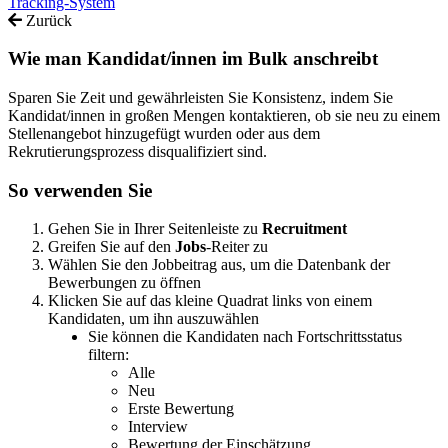
Tracking-System
Zurück
Wie man Kandidat/innen im Bulk anschreibt
Sparen Sie Zeit und gewährleisten Sie Konsistenz, indem Sie
Kandidat/innen in großen Mengen kontaktieren, ob sie neu zu einem
Stellenangebot hinzugefügt wurden oder aus dem
Rekrutierungsprozess disqualifiziert sind.
So
verwenden
Sie
Gehen
Sie
in
Ihrer
Seitenleiste
zu
Recruitment
Greifen
Sie
auf
den
Jobs
-
Reiter
zu
W
ä
hlen
Sie
den
Jobbeitrag
aus
,
um
die
Datenbank
der
Bewerbungen
zu
ö
ffnen
Klicken
Sie
auf
das
kleine
Quadrat
links
von
einem
Kandidaten
,
um
ihn
auszuw
ä
hlen
Sie
k
ö
nnen
die
Kandidaten
nach
Fortschrittsstatus
filtern
:
Alle
Neu
Erste
Bewertung
Interview
Bewertung
der
Einsch
ä
tzung