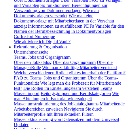
Über Dokumentvorlagen
Über Variablen
FAQ zu Vorlagen
und Variablen
So funktionieren Berechtigungen zur
Verwendung von Dokumentvorlagen
Wie man
Dokumentvorlagen versendet
Wie man eine
Dokumentvorlage mit Mitarbeiterdaten in der Vorschau
anzeigt
Informationen zu ausfüllbaren PDFs
Variable für den
Namen der Berufsbezeichnung in Dokumentvorlagen
Coffre-fort Numérique
Wie aktiviere ich Digital Vault?
Rekrutierung & Organisation
Unternehmensseite
Teams, Jobs und Organigramm
Über den Jobkatalog
Über das Organigramm
Über die
Manager/Rolle
Wie man zukünftige Mitarbeiter versteckt
Welche verschiedenen Rollen gibt es innerhalb der Plattform?
FAQ zu Teams, Jobs und Organigramm
Über die Teams-
Funktionalität
Wie legt man die Probezeit für Mitarbeitende
fest?
Die Rollen im Einstellungsteam verstehen
Teams
Massenimport
Beitragsgruppen und Berufskategorien
Wie
man Abteilungen in Factorial widerspiegelt
Massenumstrukturierung des Jobkatalogbaums
Mitarbeitende
Arbeitsbereichen zuweisen
Navigieren Sie durch
Mitarbeiterprofile mit Ihren aktuellen Filtern
Massenaktualisierung von Datensätzen mit dem Universal
Updater