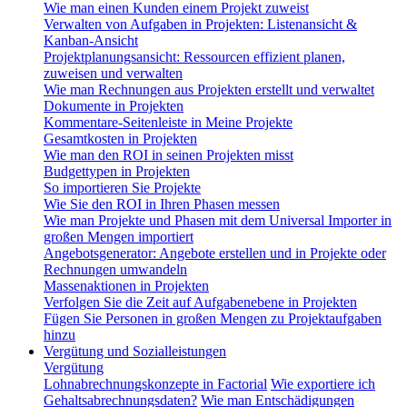
Wie man einen Kunden einem Projekt zuweist
Verwalten von Aufgaben in Projekten: Listenansicht &
Kanban-Ansicht
Projektplanungsansicht: Ressourcen effizient planen,
zuweisen und verwalten
Wie man Rechnungen aus Projekten erstellt und verwaltet
Dokumente in Projekten
Kommentare-Seitenleiste in Meine Projekte
Gesamtkosten in Projekten
Wie man den ROI in seinen Projekten misst
Budgettypen in Projekten
So importieren Sie Projekte
Wie Sie den ROI in Ihren Phasen messen
Wie man Projekte und Phasen mit dem Universal Importer in
großen Mengen importiert
Angebotsgenerator: Angebote erstellen und in Projekte oder
Rechnungen umwandeln
Massenaktionen in Projekten
Verfolgen Sie die Zeit auf Aufgabenebene in Projekten
Fügen Sie Personen in großen Mengen zu Projektaufgaben
hinzu
Vergütung und Sozialleistungen
Vergütung
Lohnabrechnungskonzepte in Factorial
Wie exportiere ich
Gehaltsabrechnungsdaten?
Wie man Entschädigungen