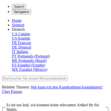
Search
Navigation
Home
Support
Deutsch
CA
Catalan
US
English
FR
Français
DE
Deutsch
IT
Italiano
PT
Português (Portugal)
BR
Português (Brasil)
ES
Español (España)
MX
Español (México)
Beliebte Themen:
Wie kann ich den Kundendienst kontaktieren?
Über Pausen
Es tut uns leid, wir konnten keine relevanten Artikel für Sie
finden.