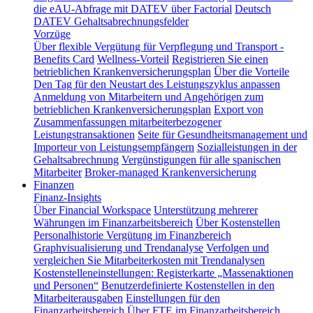
die eAU-Abfrage mit DATEV über Factorial
Deutsch
DATEV Gehaltsabrechnungsfelder
Vorzüge
Über flexible Vergütung für Verpflegung und Transport -
Benefits Card
Wellness-Vorteil
Registrieren Sie einen
betrieblichen Krankenversicherungsplan
Über die Vorteile
Den Tag für den Neustart des Leistungszyklus anpassen
Anmeldung von Mitarbeitern und Angehörigen zum
betrieblichen Krankenversicherungsplan
Export von
Zusammenfassungen mitarbeiterbezogener
Leistungstransaktionen
Seite für Gesundheitsmanagement und
Importeur von Leistungsempfängern
Sozialleistungen in der
Gehaltsabrechnung
Vergünstigungen für alle spanischen
Mitarbeiter
Broker-managed Krankenversicherung
Finanzen
Finanz-Insights
Über Financial Workspace
Unterstützung mehrerer
Währungen im Finanzarbeitsbereich
Über Kostenstellen
Personalhistorie
Vergütung im Finanzbereich
Graphvisualisierung und Trendanalyse
Verfolgen und
vergleichen Sie Mitarbeiterkosten mit Trendanalysen
Kostenstelleneinstellungen: Registerkarte „Massenaktionen
und Personen“
Benutzerdefinierte Kostenstellen in den
Mitarbeiterausgaben
Einstellungen für den
Finanzarbeitsbereich
Über FTE im Finanzarbeitsbereich