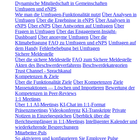
Dynamische Mitgliedschaft in Gemeinschaften
Umfragen und eNPS
Wie man die Umfragen-Funktionalität nutzt
Über Analysen in
Umfragen
Über die Ergebnisse in eNPS
Über Analysen in
eNPS
Über eNPS
Über Antworten auf Umfragen
Über
Fragen in Umfragen
Über das Engagement-Insight-
Dashboard
Über anonyme Umfragen
Über die
Klimabefragung
FAQ zu Umfragen und eNPS
Umfragen auf
dem Handy
Fehlerbehebung bei Umfragen
Sichere Meldestelle
Über die sichere Meldestelle
FAQ zum Sichere Meldestelle
Akten des Beschwerdeverfahrens
Beschwerdekategorien
Trust Channel - Sprachkanal
Kompetenzen & Ziele
Über die Funktionalität Ziele
Über Kompetenzen
Ziele
Massenaktionen — Löschen und Importieren
Bewertung der
Kompetenzen in Peer-Reviews
1:1 Meetings
Über 1.1 AI-Meetings
KI-Chat im 1:1-Format
Präsenzmeetings
Videokonferenz
KI-Transkripte
Private
Notizen in Einzelgesprächen
Überblick über die
Berichtsempfänger in 1:1-Meetings
Intelligenter Kalender und
wiederkehrende Besprechungen
Mitarbeiter-Puls
So aktivieren und konfigurieren Sie Employee Pulse