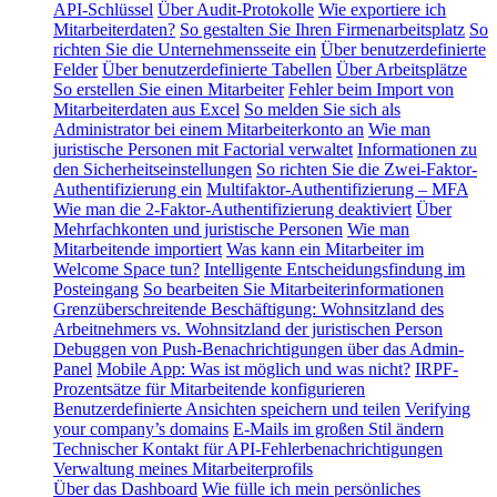
API-Schlüssel
Über Audit-Protokolle
Wie exportiere ich
Mitarbeiterdaten?
So gestalten Sie Ihren Firmenarbeitsplatz
So
richten Sie die Unternehmensseite ein
Über benutzerdefinierte
Felder
Über benutzerdefinierte Tabellen
Über Arbeitsplätze
So erstellen Sie einen Mitarbeiter
Fehler beim Import von
Mitarbeiterdaten aus Excel
So melden Sie sich als
Administrator bei einem Mitarbeiterkonto an
Wie man
juristische Personen mit Factorial verwaltet
Informationen zu
den Sicherheitseinstellungen
So richten Sie die Zwei-Faktor-
Authentifizierung ein
Multifaktor-Authentifizierung – MFA
Wie man die 2-Faktor-Authentifizierung deaktiviert
Über
Mehrfachkonten und juristische Personen
Wie man
Mitarbeitende importiert
Was kann ein Mitarbeiter im
Welcome Space tun?
Intelligente Entscheidungsfindung im
Posteingang
So bearbeiten Sie Mitarbeiterinformationen
Grenzüberschreitende Beschäftigung: Wohnsitzland des
Arbeitnehmers vs. Wohnsitzland der juristischen Person
Debuggen von Push-Benachrichtigungen über das Admin-
Panel
Mobile App: Was ist möglich und was nicht?
IRPF-
Prozentsätze für Mitarbeitende konfigurieren
Benutzerdefinierte Ansichten speichern und teilen
Verifying
your company’s domains
E-Mails im großen Stil ändern
Technischer Kontakt für API-Fehlerbenachrichtigungen
Verwaltung meines Mitarbeiterprofils
Über das Dashboard
Wie fülle ich mein persönliches