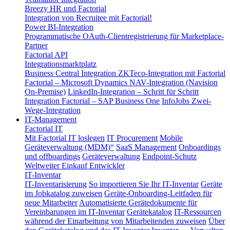
Breezy HR und Factorial
Integration von Recruitee mit Factorial!
Power BI-Integration
Programmatische OAuth-Clientregistrierung für Marketplace-
Partner
Factorial API
Integrationsmarktplatz
Business Central Integration
ZKTeco-Integration mit Factorial
Factorial – Microsoft Dynamics NAV-Integration (Navision
On-Premise)
LinkedIn-Integration – Schritt für Schritt
Integration Factorial – SAP Business One
InfoJobs Zwei-
Wege-Integration
IT-Management
Factorial IT
Mit Factorial IT loslegen
IT Procurement
Mobile
Geräteverwaltung (MDM)“
SaaS Management
Onboardings
und offboardings
Geräteverwaltung
Endpoint-Schutz
Weltweiter Einkauf
Entwickler
IT-Inventar
IT-Inventarisierung
So importieren Sie Ihr IT-Inventar
Geräte
im Jobkatalog zuweisen
Geräte-Onboarding-Leitfaden für
neue Mitarbeiter
Automatisierte Gerätedokumente für
Vereinbarungen im IT-Inventar
Gerätekatalog
IT-Ressourcen
während der Einarbeitung von Mitarbeitenden zuweisen
Über