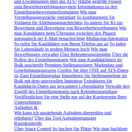
und Erwähnungen über das ATS?
Häufig gestellte Fragen
zum Bewerberverfolgungssystem
Informationen zu den
Einstellungsbewertungsformularen
Wie man
Vorstellungsgespräche vereinbart
So konfigurieren Sie
Vorlagen für Ablehnungsnachrichten
So nutzen Sie KI zur
Bewertung und Bewertung von Bewerberbewerbungen
Wie
man Kandidaten beim Übergang zwischen den Phasen
automatisch per E-Mail benachrichtigt
Multiportal-Integration
So rufen Sie Kandidaten von Ihrem Telefon aus an
So laden
Sie Lebensläufe in großen Mengen hoch
Wie man
Bewerbungen verwaltet
Über Rekrutierungsinsights
Über die
Rollen des Einstellungsteams
Wie man Kandidat/innen im
Bulk anschreibt
Premium-Stellenanzeigen: Marktplatz und
Genehmigungsprozess
Greifen Sie über ONE auf ATS-Daten
zu
Zum Einstellungsplan
Importieren Sie Stellenangebote im
Bulk mit dem universellen Importeur
Extrahieren Sie
Kandidat:in-Daten aus gescannten Lebensläufen
Verwalte den
Zugriff des Einstellungsteams nach Rekrutierungsphase
Veröffentlichen Sie eine Stelle nur auf der Karriereseite Ihres
Unternehmens
Aufgaben &
Wie kann ich ausstehende Aufgaben überprüfen und
erledigen?
Über das Tool Aufgabenmanager
Raumkontrolle
Über Space Control
So buchen Sie Plätze
Wie man buchbare