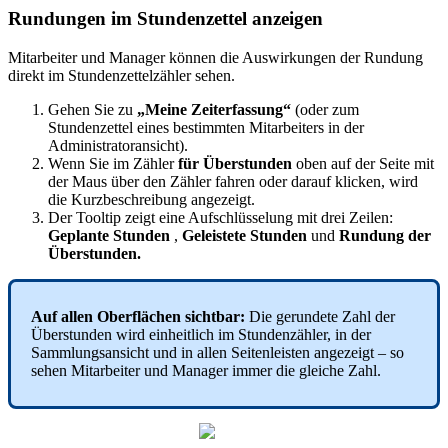
Rundungen
im
Stundenzettel
anzeigen
Mitarbeiter
und
Manager
k
ö
nnen
die
Auswirkungen
der
Rundung
direkt
im
Stundenzettelz
ä
hler
sehen
.
Gehen
Sie
zu
„
Meine
Zeiterfassung
“
(
oder
zum
Stundenzettel
eines
bestimmten
Mitarbeiters
in
der
Administratoransicht
)
.
Wenn
Sie
im
Z
ä
hler
f
ü
r
Ü
berstunden
oben
auf
der
Seite
mit
der
Maus
ü
ber
den
Z
ä
hler
fahren
oder
darauf
klicken
,
wird
die
Kurzbeschreibung
angezeigt
.
Der
Tooltip
zeigt
eine
Aufschl
ü
sselung
mit
drei
Zeilen
:
Geplante
Stunden
,
Geleistete
Stunden
und
Rundung
der
Ü
berstunden
.
Auf
allen
Oberfl
ä
chen
sichtbar
:
Die
gerundete
Zahl
der
Ü
berstunden
wird
einheitlich
im
Stundenz
ä
hler
,
in
der
Sammlungsansicht
und
in
allen
Seitenleisten
angezeigt
–
so
sehen
Mitarbeiter
und
Manager
immer
die
gleiche
Zahl
.