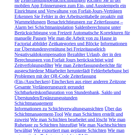
sie
Zeiterfassungsbenachrichtigungen
Richten Sie in der
mobilen App Erinnerungen zum Ein- und Ausstempeln ein
Einrichtung und Verwaltung von Forfait-Jours-Verträgen
Erkennen Sie Fehler in der Arbeitszeittabelle proaktiv mit
Warnmeldungen
Benachrichtigungen zur Zeiterfassung –
Alarm bei Schichtmanipulation
Saldenberechnung unter
Berücksichtigung von Freizeit
Automatische Korrekturen für
manuelle Pausen
Wie man die Arbeit von zu Hause in
Factorial abbildet
Zeitkategorien und Blöcke
Informationen
zur Überstundenvergütung bei Freizeitausgleich
Negativsaldokompensation
Bezahlter Urlaub, der in den
Berechnungen von Forfait Jours berücksichtigt wird
Zeitverfolgungsfilter
Wie man Zeiterfassungsberichte für
ausgeschiedene Mitarbeiter herunterlädt
Fehlerbehebung bei
Problemen mit der QR-Code Zeiterfassung
(Ein-/Auschecken)
Einchecken aus einer anderen Zeitzone
Gesamte Verlängerungszeit gerundet
Sichtbarkeitskonfiguration von Stundenbank, Saldo und
Überstunden/Ergänzungsstunden
Schichtmanagement
Informationen zu Schichtverwaltungsansichten
Über das
Schichtmanagement-Tool
Wie man Schichten erstellt und
zuweist
Wie man Schichten bearbeitet und löscht
Wie man
Ruhetage zu Schichten hinzufügt
Wie man Nachtschichten
bewältigt
Wie exportiert man geplante Schichten
Wie man