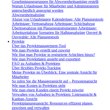
Genehmigungsgruppen für Abwesenheitsanträge erstellt
Warum Urlaubstage für Mitarbeiter und Administratoren
unterschiedlich angezeigt werden
Abwesenheitsabzüge
Abzug von Urlaubstagen
Kalendertage: Alle Planungstools
Arbeitstage: Vertragsabzug
Arbeitstage: Schichtabzug
Übertragsabzug mit Planungsinstrumenten
Arbeitstage:
Arbeitszeitabzug
Szenarien für Halbtagsabzüge
Ouvreé &
Ouvreable: Alle Planungstools
Projekte
Über das Projektmanagement-Tool
Wie man Projekte erstellt und zuweist
Wie fügt man Projekte in registrierte Schichten hinzu?
Wie man Projektdaten ansieht und exportiert
FAQ zu Aufgaben & Projekten
Über flexibles Projekt-Tracking
Meine Projekte im Überblick: Eine zentrale Ansicht für
Mitarbeiter
So rufen Sie die Manageransicht auf – Personenansicht
Wie man Kosten in Projekten sieht
Wie man einen Kunden einem Projekt zuweist
Verwalten von Aufgaben in Projekten: Listenansicht &
Kanban-Ansicht
Projektplanungsansicht: Ressourcen effizient planen,
zuweisen und verwalten