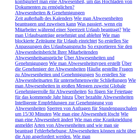
konfiguriert man eine Abwesenheit, um das Hochladen von
Dokumenten zu ermöglichen?
Abwesenheiten & Genehmigungen
Zeit außerhalb des Kalenders
Wie man Abwesenheiten
beantragen und zuweisen kann
Was passiert, wenn ein
Mitarbeiter während einer Sperrzeit Urlaub beantragt?
Wie
man Urlaubsanträge genehmigt und ablehnt
Wie man
blockierte Zeiträume für Urlaub einrichtet
So erstellen Sie
Anpassungen des Urlaubsanspruchs
So exportieren Sie den
Abwesenheitsbericht Ihrer Mitarbeitenden
Abwesenheitsansprüche
Über Abwesenheiten und
Genehmigungen
Wie man Abwesenheitstypen erstellt
Über
die Genehmiger der Abwesenheiten
Häufig gestellte Fragen
zu Abwesenheiten und Genehmigungen
So erstellen Sie
Abwesenheitsarten für unternehmensweite Schließungen
Wie
man Abwesenheiten in großen Mengen zuweist
Globale
Genehmigerrolle für Abwesenheiten
So fügen Sie Feiertage
für das kommende Jahr hinzu
Über bezahlte Abwesenheiten
Intelligente Empfehlungen zur Genehmigung von
Abwesenheiten
Sperren von Anfragen für Stundenpauschalen
um 15/30 Minuten
Wie man eine Abwesenheit löscht
Wie
man eine Abwesenheit ändert
Wie man eine Krankmeldung
anmeldet
Arten von Abwesenheiten und wie man sie
beantragt
Fehlerbehebung: Abwesenheiten können nicht über
die App angefordert werden.
Wie man