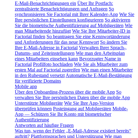
E-Mail-Benachrichtigungen ein
Über Ihr Postfach:
zentralisierte Benachrichtigungen und Anfragen
So
synchronisieren Sie Factorial mit Ihrer Kalender-App
Wie Sie
Ihre persönlichen Einstellungen konfigurieren
So aktivieren
Sie die biometrische Authentifizierung auf Mobilgeräten
Wie
man Mitarbeitende hinzufügt
Wie Sie Ihre Mitarbeiter-ID in
Factorial finden
So beantragen Sie eine Kennwortänderung
und Anforderungen für das neue Kennwort
So ändern Sie
Ihre E-Mail-Adresse in Factorial
Verwalten Ihrer Sprach-,
Datums- und Zeiteinstellungen
Wie man den Arbeitsplan
eines Mitarbeiters einsehen kann
Bevorzugter Name in
Factorial
Profilfoto hochladen
Wie Sie als Mitarbeiter zum
ersten Mal auf Factorial zugreifen
Wie man einen Mitarbeiter
in den Ruhestand versetzt
Automatische E-Mail-Bestätigung
für verifizierte Domains
Mobile app
Über den Onboarding-Prozess über die mobile App
So
verwalten Sie Ihre persönlichen Daten über die mobile App
Unterstützte Mobilgeräte
Wie Sie Ihre App-Version
überprüfen können
Posteingang auf Mobilgeräten
Mobile-
App — Schützen Sie Ihr Konto mit biometrischer
Authentifizierung
Antworten auf häufige Fragen
Was tun, wenn der Fehler „E-Mail-Adresse existiert bereits“
auftritt?
Plattformsprachen und Unterstützung
Wie man