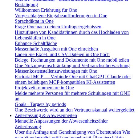
Bestätigung
Willkommen Erfahrung für One
Vorgeschlagene Eingabeaufforderungen in One
Sprachdiktat in One
Frage One nach deinen Umfrageergebnissen
Hinzufügen von Kandidat/innen durch das Hochladen von
Lebensläufen in One
Enhance-Schaltfläche
Massenhafte Ausgaben mit One einreichen
Laden Sie Excel- und CSV-Dateien in One hoch
Belege, Rechnungen und Dokumente mit One mobil teilen
One Nutzungseinschränkung und Verbrauchsüberwachung
Massenkostenstellenzuweisungen mit One
Factorial MCP — Verbinde One mit ChatGPT, Claude oder
einem beliebigen MCP-kompatiblen KI-Assistenten
Projektzeitkommentare in One
Melde mehrere Personen für mehrere Schulungen mit ONE
an
Goals - Targets by periods
One Beschwerde wird an den Vertrauenskanaal weitergeleitet
Zeiterfassung & Abwesenheiten
Manuelle Anpassungen der Abwesenheitszähler
Zeiterfassung
Über die Anfrage und Genehmigung von Überstunden
Wie
man Stundenzettel prüft und genehmigt
Über geschätzte