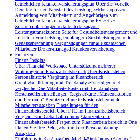
betrieblichen Krankenversicherungsplan
Über die Vorteile
Den Tag für den Neustart des Leistungszyklus anpassen
Anmeldung von Mitarbeitern und Angehörigen zum
betrieblichen Krankenversicherungsplan
Export von
Zusammenfassungen mitarbeiterbezogener
Leistungstransaktionen
Seite für Gesundheitsmanagement und
Importeur von Leistungsempfängern
Sozialleistungen in der
Gehaltsabrechnung
Vergünstigungen für alle spanischen
Mitarbeiter
Broker-managed Krankenversicherung
Finanzen
Finanz-Insights
Über Financial Workspace
Unterstützung mehrerer
Währungen im Finanzarbeitsbereich
Über Kostenstellen
Personalhistorie
Vergütung im Finanzbereich
Graphvisualisierung und Trendanalyse
Verfolgen und
vergleichen Sie Mitarbeiterkosten mit Trendanalysen
Kostenstelleneinstellungen: Registerkarte „Massenaktionen
und Personen“
Benutzerdefinierte Kostenstellen in den
Mitarbeiterausgaben
Einstellungen für den
Finanzarbeitsbereich
Über FTE im Finanzarbeitsbereich
Vergleich von Gehaltsabrechnungskonzepten im
Finanzarbeitsbereich
Fragen zum Finanzarbeitsbereich in One
Planen Sie Ihre Belegschaft mit der Personalplanung
Ausgaben
Einführung in die Ausgaben
Modul-Einrichtung (Admins /