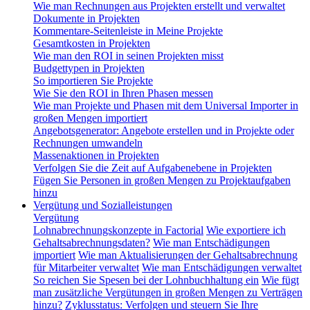
Wie man Rechnungen aus Projekten erstellt und verwaltet
Dokumente in Projekten
Kommentare-Seitenleiste in Meine Projekte
Gesamtkosten in Projekten
Wie man den ROI in seinen Projekten misst
Budgettypen in Projekten
So importieren Sie Projekte
Wie Sie den ROI in Ihren Phasen messen
Wie man Projekte und Phasen mit dem Universal Importer in
großen Mengen importiert
Angebotsgenerator: Angebote erstellen und in Projekte oder
Rechnungen umwandeln
Massenaktionen in Projekten
Verfolgen Sie die Zeit auf Aufgabenebene in Projekten
Fügen Sie Personen in großen Mengen zu Projektaufgaben
hinzu
Vergütung und Sozialleistungen
Vergütung
Lohnabrechnungskonzepte in Factorial
Wie exportiere ich
Gehaltsabrechnungsdaten?
Wie man Entschädigungen
importiert
Wie man Aktualisierungen der Gehaltsabrechnung
für Mitarbeiter verwaltet
Wie man Entschädigungen verwaltet
So reichen Sie Spesen bei der Lohnbuchhaltung ein
Wie fügt
man zusätzliche Vergütungen in großen Mengen zu Verträgen
hinzu?
Zyklusstatus: Verfolgen und steuern Sie Ihre