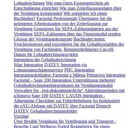
Lohnabrechnung
Wie man einen Essensgutschein als
Entschädigung einrichtet
Wie man Zeiterfassungsdaten über
die Vergütung kompensiert
Wie registriere ich einen
Buchhalter?
Factorial Professionals
Übertragen Sie die
geleisteten Arbeitsstunden von der Zeiterfassung zur
Vergütung
Generieren Sie SEPA-Zahlungsdateien aus der
Vergütung
SEPA-Zahlungen über das Finanzmodul senden
Glossar der Vergütungskonzepte
Buchhalter:innen:
Synchronisieren und exportieren Sie die Gehaltsvariablen der
Vergütung von Fachleuten.
Benutzerdefiniertes Cut-off-
Datum für Lohnabrechnungszyklen
Integration der Gehaltsabrechnung
Silae Integration
DATEV Integration via
Lohnaustauschdatenservice
PHC-Integration
Integrationsleitfaden: Factorial x Milena
Primavera Integration
Factorial – Sage 200 Integration
Unterstützung mehrerer
Gehaltsabrechnungsintegrationen im Vergütungsmodul
Verwalten Sie „fest-diskontinuierliche“ Aktivitätsperioden mit
a3innuva
Sage 100
DATEV LAUDS Integration -
Allgemeine Checkliste zur Fehlerbehebung
So funktioniert
die eAU-Abfrage mit DATEV über Factorial
Deutsch
DATEV Gehaltsabrechnungsfelder
Vorzüge
Über flexible Vergütung für Verpflegung und Transport -
Benefits Card
Wellness-Vorteil
Registrieren Sie einen