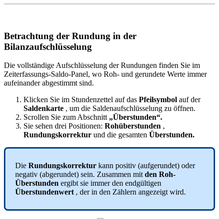
Betrachtung
der
Rundung
in
der
Bilanzaufschl
ü
sselung
Die
vollst
ä
ndige
Aufschl
ü
sselung
der
Rundungen
finden
Sie
im
Zeiterfassungs
-
Saldo
-
Panel
,
wo
Roh
-
und
gerundete
Werte
immer
aufeinander
abgestimmt
sind
.
Klicken
Sie
im
Stundenzettel
auf
das
Pfeilsymbol
auf
der
Saldenkarte
,
um
die
Saldenaufschl
ü
sselung
zu
ö
ffnen
.
Scrollen
Sie
zum
Abschnitt
„
Ü
berstunden
“
.
Sie
sehen
drei
Positionen
:
Roh
ü
berstunden
,
Rundungskorrektur
und
die
gesamten
Ü
berstunden
.
Die
Rundungskorrektur
kann
positiv
(
aufgerundet
)
oder
negativ
(
abgerundet
)
sein
.
Zusammen
mit
den
Roh
-
Ü
berstunden
ergibt
sie
immer
den
endg
ü
ltigen
Ü
berstundenwert
,
der
in
den
Z
ä
hlern
angezeigt
wird
.