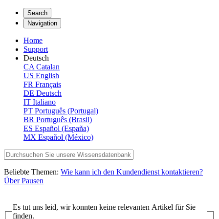
Search
Navigation
Home
Support
Deutsch
CA
Catalan
US
English
FR
Français
DE
Deutsch
IT
Italiano
PT
Português (Portugal)
BR
Português (Brasil)
ES
Español (España)
MX
Español (México)
Beliebte Themen:
Wie kann ich den Kundendienst kontaktieren?
Über Pausen
Es tut uns leid, wir konnten keine relevanten Artikel für Sie
finden.