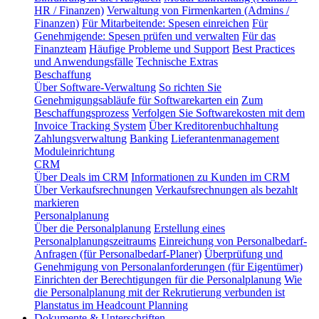
HR / Finanzen)
Verwaltung von Firmenkarten (Admins /
Finanzen)
Für Mitarbeitende: Spesen einreichen
Für
Genehmigende: Spesen prüfen und verwalten
Für das
Finanzteam
Häufige Probleme und Support
Best Practices
und Anwendungsfälle
Technische Extras
Beschaffung
Über Software-Verwaltung
So richten Sie
Genehmigungsabläufe für Softwarekarten ein
Zum
Beschaffungsprozess
Verfolgen Sie Softwarekosten mit dem
Invoice Tracking System
Über Kreditorenbuchhaltung
Zahlungsverwaltung
Banking
Lieferantenmanagement
Moduleinrichtung
CRM
Über Deals im CRM
Informationen zu Kunden im CRM
Über Verkaufsrechnungen
Verkaufsrechnungen als bezahlt
markieren
Personalplanung
Über die Personalplanung
Erstellung eines
Personalplanungszeitraums
Einreichung von Personalbedarf-
Anfragen (für Personalbedarf-Planer)
Überprüfung und
Genehmigung von Personalanforderungen (für Eigentümer)
Einrichten der Berechtigungen für die Personalplanung
Wie
die Personalplanung mit der Rekrutierung verbunden ist
Planstatus im Headcount Planning
Dokumente & Unterschriften