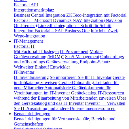
Factorial API
Integrationsmarktplatz
Business Central Integration
ZKTeco-Integration mit Factorial
Factorial – Microsoft Dynamics NAV-Integration (Navision
On-Premise)
LinkedIn-Integration – Schritt für Schritt
Integration Factorial – SAP Business One
InfoJobs Zwei-
Wege-Integration
IT-Management
Factorial IT
Mit Factorial IT loslegen
IT Procurement
Mobile
Geräteverwaltung (MDM)“
SaaS Management
Onboardings
und offboardings
Geräteverwaltung
Endpoint-Schutz
Weltweiter Einkauf
Entwickler
IT-Inventar
IT-Inventarisierung
So importieren Sie Ihr IT-Inventar
Geräte
im Jobkatalog zuweisen
Geräte-Onboarding-Leitfaden für
neue Mitarbeiter
Automatisierte Gerätedokumente für
Vereinbarungen im IT-Inventar
Gerätekatalog
IT-Ressourcen
während der Einarbeitung von Mitarbeitenden zuweisen
Über
den Gerätekatalog und das IT-Inventar
Inventar — Verwalten
Sie IT-Ausrüstung und andere Unternehmensressourcen
Benachrichtigungen
Benachrichtigungen für Vertrauenskanäle, Bereiche und
Gemeinschaften