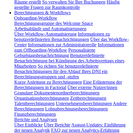
Räume erstellt
So verwalten Sie Ihre Buchungen
Häufig
gestellte Fragen zur Raumkontrolle
Berechtigungen & Workflows
Onboarding-Workflow
Berechtigungsgruppe des Welcome Space
Arbeitsabläufe und Automatisierungen
Über Workflow-Automatisierung
Informationen zu
benutzerdefinierten Benachrichtigungen
Über das Workflow-
Center
Informationen zur Administratorrolle
Informationen
zum Offboarding-Workflow
Personalisierte
Geburtstagsbenachrichtigung
Benutzerdefinierte
Benachrichtigung bei Kündigung des Arbeitsvertrags eines
Mitarbeiters
So richten Sie benutzerdefinierte
Benachrichtigungen für den Ablauf Ihres DNI ein
Berechtigungsgruppen und -stufen
Kurze Anleitung zu Berechtigungen
Eine Erläuterung der
Berechtigungen in Factorial
Über externe Nutzer/innen
Granulare Dokumentenordnerberechtigungen
Organisationsberechtigungen
Zeitberechtigungen
Talentberechtigungen
Unternehmensberechtigungen
Andere
Berechtigungen
Lohnabrechnungsberechtigungen
Finanzberechtigungen
Berichte und Analysen
Über Einblicke
Über Berichte
August-Updates: Einführung
der neuen Analytik
FAQ zur neuen Analytics-Erfahrung