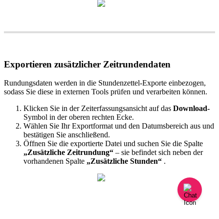
Exportieren
zus
ä
tzlicher
Zeitrundendaten
Rundungsdaten
werden
in
die
Stundenzettel
-
Exporte
einbezogen
,
sodass
Sie
diese
in
externen
Tools
pr
ü
fen
und
verarbeiten
k
ö
nnen
.
Klicken
Sie
in
der
Zeiterfassungsansicht
auf
das
Download
-
Symbol
in
der
oberen
rechten
Ecke
.
W
ä
hlen
Sie
Ihr
Exportformat
und
den
Datumsbereich
aus
und
best
ä
tigen
Sie
anschlie
ß
end
.
Ö
ffnen
Sie
die
exportierte
Datei
und
suchen
Sie
die
Spalte
„
Zus
ä
tzliche
Zeitrundung
“
–
sie
befindet
sich
neben
der
vorhandenen
Spalte
„
Zus
ä
tzliche
Stunden
“
.