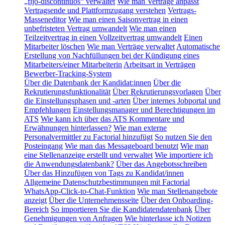
„fijo-discontinuos“ verwaltet
Wie man Verträge anpasst
Vertragsende und Plattformzugang verstehen
Vertrags-
Masseneditor
Wie man einen Saisonvertrag in einen
unbefristeten Vertrag umwandelt
Wie man einen
Teilzeitvertrag in einen Vollzeitvertrag umwandelt
Einen
Mitarbeiter löschen
Wie man Verträge verwaltet
Automatische
Erstellung von Nachfüllungen bei der Kündigung eines
Mitarbeiters/einer Mitarbeiterin
Arbeitsart in Verträgen
Bewerber-Tracking-System
Über die Datenbank der Kandidat:innen
Über die
Rekrutierungsfunktionalität
Über Rekrutierungsvorlagen
Über
die Einstellungsphasen und -arten
Über internes Jobportal und
Empfehlungen
Einstellungsmanager und Berechtigungen im
ATS
Wie kann ich über das ATS Kommentare und
Erwähnungen hinterlassen?
Wie man externe
Personalvermittler zu Factorial hinzufügt
So nutzen Sie den
Posteingang
Wie man das Messageboard benutzt
Wie man
eine Stellenanzeige erstellt und verwaltet
Wie importiere ich
die Anwendungsdatenbank?
Über das Angebotsschreiben
Über das Hinzufügen von Tags zu Kandidat/innen
Allgemeine Datenschutzbestimmungen mit Factorial
WhatsApp-Click-to-Chat-Funktion
Wie man Stellenangebote
anzeigt
Über die Unternehmensseite
Über den Onboarding-
Bereich
So importieren Sie die Kandidatendatenbank
Über
Genehmigungen von Anfragen
Wie hinterlasse ich Notizen