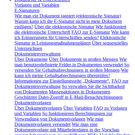
Vorlagen und Variablen
E-Signaturen
Wie man ein Dokument signiert (elektronische Signatur)
Warum kann ich die E-Signatur nicht in mein Dokument
einfügen?
Über die elektronische Signatur
Wie funktioniert
die elektronische Unterschrift
FAQ zur E-Signatur
Wie kann
ich Erinnerungen für Unterschriften senden?
Elektronische
Signatur in Leistungsmaßnahmenplänen
Über sequenzielles
Unterzeichnen
Dokumentenverwaltung
Über Dokumente
Über Dokumente in großen Mengen
Wie
man benutzerdefinierte Felder in Dokumenten verwendet
So
versenden Sie Gehaltsabrechnungen in großen Mengen
Wie
kann ich meine Gehaltsabrechnungen überprüfen?
Informationen zur Einstellungsseite „Dokumente“.
FAQ zur
Dokumentenverwaltung
So verwalten Sie die Sichtbarkeit
von Dokumenten
Massenaktionen in Dokumenten
Geschützter Datei-Zugriff in E-Mail-Benachrichtigungen
Dokumentvorlagen
Über Dokumentvorlagen
Über Variablen
FAQ zu Vorlagen
und Variablen
So funktionieren Berechtigungen zur
Verwendung von Dokumentvorlagen
Wie man
Dokumentvorlagen versendet
Wie man eine
Dokumentvorlage mit Mitarbeiterdaten in der Vorschau