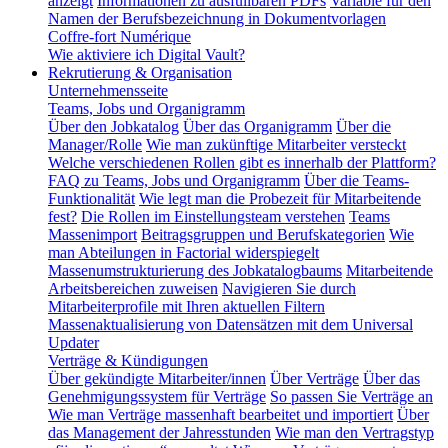
anzeigt
Informationen zu ausfüllbaren PDFs
Variable für den
Namen der Berufsbezeichnung in Dokumentvorlagen
Coffre-fort Numérique
Wie aktiviere ich Digital Vault?
Rekrutierung & Organisation
Unternehmensseite
Teams, Jobs und Organigramm
Über den Jobkatalog
Über das Organigramm
Über die
Manager/Rolle
Wie man zukünftige Mitarbeiter versteckt
Welche verschiedenen Rollen gibt es innerhalb der Plattform?
FAQ zu Teams, Jobs und Organigramm
Über die Teams-
Funktionalität
Wie legt man die Probezeit für Mitarbeitende
fest?
Die Rollen im Einstellungsteam verstehen
Teams
Massenimport
Beitragsgruppen und Berufskategorien
Wie
man Abteilungen in Factorial widerspiegelt
Massenumstrukturierung des Jobkatalogbaums
Mitarbeitende
Arbeitsbereichen zuweisen
Navigieren Sie durch
Mitarbeiterprofile mit Ihren aktuellen Filtern
Massenaktualisierung von Datensätzen mit dem Universal
Updater
Verträge & Kündigungen
Über gekündigte Mitarbeiter/innen
Über Verträge
Über das
Genehmigungssystem für Verträge
So passen Sie Verträge an
Wie man Verträge massenhaft bearbeitet und importiert
Über
das Management der Jahresstunden
Wie man den Vertragstyp