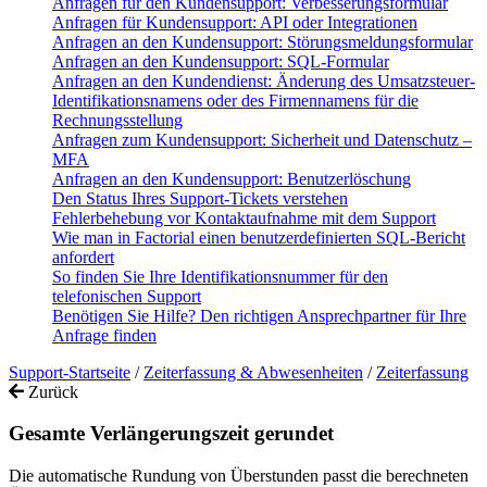
Anfragen für den Kundensupport: Verbesserungsformular
Anfragen für Kundensupport: API oder Integrationen
Anfragen an den Kundensupport: Störungsmeldungsformular
Anfragen an den Kundensupport: SQL-Formular
Anfragen an den Kundendienst: Änderung des Umsatzsteuer-
Identifikationsnamens oder des Firmennamens für die
Rechnungsstellung
Anfragen zum Kundensupport: Sicherheit und Datenschutz –
MFA
Anfragen an den Kundensupport: Benutzerlöschung
Den Status Ihres Support-Tickets verstehen
Fehlerbehebung vor Kontaktaufnahme mit dem Support
Wie man in Factorial einen benutzerdefinierten SQL-Bericht
anfordert
So finden Sie Ihre Identifikationsnummer für den
telefonischen Support
Benötigen Sie Hilfe? Den richtigen Ansprechpartner für Ihre
Anfrage finden
Support-Startseite
/
Zeiterfassung & Abwesenheiten
/
Zeiterfassung
Zurück
Gesamte Verlängerungszeit gerundet
Die
automatische
Rundung
von
Ü
berstunden
passt
die
berechneten