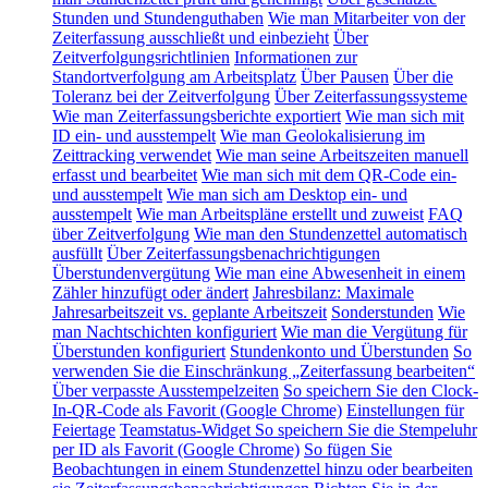
Stunden und Stundenguthaben
Wie man Mitarbeiter von der
Zeiterfassung ausschließt und einbezieht
Über
Zeitverfolgungsrichtlinien
Informationen zur
Standortverfolgung am Arbeitsplatz
Über Pausen
Über die
Toleranz bei der Zeitverfolgung
Über Zeiterfassungssysteme
Wie man Zeiterfassungsberichte exportiert
Wie man sich mit
ID ein- und ausstempelt
Wie man Geolokalisierung im
Zeittracking verwendet
Wie man seine Arbeitszeiten manuell
erfasst und bearbeitet
Wie man sich mit dem QR-Code ein-
und ausstempelt
Wie man sich am Desktop ein- und
ausstempelt
Wie man Arbeitspläne erstellt und zuweist
FAQ
über Zeitverfolgung
Wie man den Stundenzettel automatisch
ausfüllt
Über Zeiterfassungsbenachrichtigungen
Überstundenvergütung
Wie man eine Abwesenheit in einem
Zähler hinzufügt oder ändert
Jahresbilanz: Maximale
Jahresarbeitszeit vs. geplante Arbeitszeit
Sonderstunden
Wie
man Nachtschichten konfiguriert
Wie man die Vergütung für
Überstunden konfiguriert
Stundenkonto und Überstunden
So
verwenden Sie die Einschränkung „Zeiterfassung bearbeiten“
Über verpasste Ausstempelzeiten
So speichern Sie den Clock-
In-QR-Code als Favorit (Google Chrome)
Einstellungen für
Feiertage
Teamstatus-Widget
So speichern Sie die Stempeluhr
per ID als Favorit (Google Chrome)
So fügen Sie
Beobachtungen in einem Stundenzettel hinzu oder bearbeiten