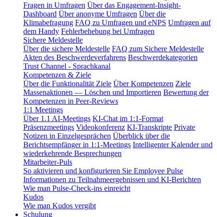
Fragen in Umfragen
Über das Engagement-Insight-
Dashboard
Über anonyme Umfragen
Über die
Klimabefragung
FAQ zu Umfragen und eNPS
Umfragen auf
dem Handy
Fehlerbehebung bei Umfragen
Sichere Meldestelle
Über die sichere Meldestelle
FAQ zum Sichere Meldestelle
Akten des Beschwerdeverfahrens
Beschwerdekategorien
Trust Channel - Sprachkanal
Kompetenzen & Ziele
Über die Funktionalität Ziele
Über Kompetenzen
Ziele
Massenaktionen — Löschen und Importieren
Bewertung der
Kompetenzen in Peer-Reviews
1:1 Meetings
Über 1.1 AI-Meetings
KI-Chat im 1:1-Format
Präsenzmeetings
Videokonferenz
KI-Transkripte
Private
Notizen in Einzelgesprächen
Überblick über die
Berichtsempfänger in 1:1-Meetings
Intelligenter Kalender und
wiederkehrende Besprechungen
Mitarbeiter-Puls
So aktivieren und konfigurieren Sie Employee Pulse
Informationen zu Teilnahmeergebnissen und KI-Berichten
Wie man Pulse-Check-ins einreicht
Kudos
Wie man Kudos vergibt
Schulung