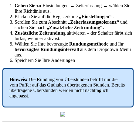
Gehen
Sie
zu
Einstellungen
→
Zeiterfassung
→
w
ä
hlen
Sie
Ihre
Richtlinie
aus
.
Klicken
Sie
auf
die
Registerkarte
„
Einstellungen
“
.
Scrollen
Sie
zum
Abschnitt
„
Zeiterfassungstoleranz
“
und
suchen
Sie
nach
„
Zus
ä
tzliche
Zeitrundung
“
.
Zus
ä
tzliche
Zeitrundung
aktivieren
–
der
Schalter
f
ä
rbt
sich
t
ü
rkis
,
wenn
er
aktiv
ist
.
W
ä
hlen
Sie
Ihre
bevorzugte
Rundungsmethode
und
Ihr
bevorzugtes
Rundungsintervall
aus
dem
Dropdown
-
Men
ü
aus
.
Speichern
Sie
Ihre
Ä
nderungen
Hinweis
:
Die
Rundung
von
Ü
berstunden
betrifft
nur
die
vom
Puffer
auf
das
Guthaben
ü
bertragenen
Stunden
.
Bereits
ü
bertragene
Ü
berstunden
werden
nicht
nachtr
ä
glich
angepasst
.