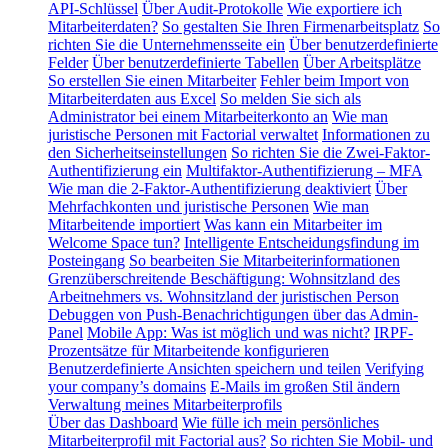
API-Schlüssel
Über Audit-Protokolle
Wie exportiere ich
Mitarbeiterdaten?
So gestalten Sie Ihren Firmenarbeitsplatz
So
richten Sie die Unternehmensseite ein
Über benutzerdefinierte
Felder
Über benutzerdefinierte Tabellen
Über Arbeitsplätze
So erstellen Sie einen Mitarbeiter
Fehler beim Import von
Mitarbeiterdaten aus Excel
So melden Sie sich als
Administrator bei einem Mitarbeiterkonto an
Wie man
juristische Personen mit Factorial verwaltet
Informationen zu
den Sicherheitseinstellungen
So richten Sie die Zwei-Faktor-
Authentifizierung ein
Multifaktor-Authentifizierung – MFA
Wie man die 2-Faktor-Authentifizierung deaktiviert
Über
Mehrfachkonten und juristische Personen
Wie man
Mitarbeitende importiert
Was kann ein Mitarbeiter im
Welcome Space tun?
Intelligente Entscheidungsfindung im
Posteingang
So bearbeiten Sie Mitarbeiterinformationen
Grenzüberschreitende Beschäftigung: Wohnsitzland des
Arbeitnehmers vs. Wohnsitzland der juristischen Person
Debuggen von Push-Benachrichtigungen über das Admin-
Panel
Mobile App: Was ist möglich und was nicht?
IRPF-
Prozentsätze für Mitarbeitende konfigurieren
Benutzerdefinierte Ansichten speichern und teilen
Verifying
your company’s domains
E-Mails im großen Stil ändern
Verwaltung meines Mitarbeiterprofils
Über das Dashboard
Wie fülle ich mein persönliches
Mitarbeiterprofil mit Factorial aus?
So richten Sie Mobil- und