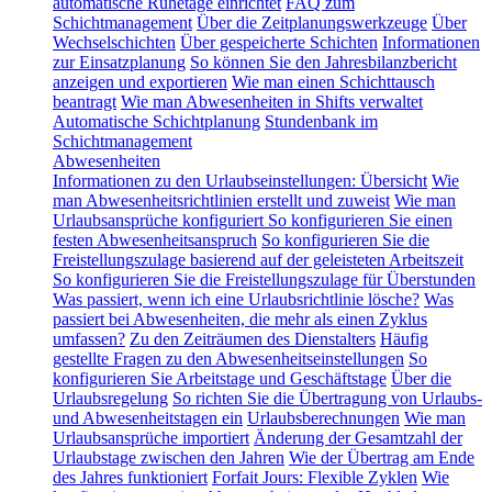
automatische Ruhetage einrichtet
FAQ zum
Schichtmanagement
Über die Zeitplanungswerkzeuge
Über
Wechselschichten
Über gespeicherte Schichten
Informationen
zur Einsatzplanung
So können Sie den Jahresbilanzbericht
anzeigen und exportieren
Wie man einen Schichttausch
beantragt
Wie man Abwesenheiten in Shifts verwaltet
Automatische Schichtplanung
Stundenbank im
Schichtmanagement
Abwesenheiten
Informationen zu den Urlaubseinstellungen: Übersicht
Wie
man Abwesenheitsrichtlinien erstellt und zuweist
Wie man
Urlaubsansprüche konfiguriert
So konfigurieren Sie einen
festen Abwesenheitsanspruch
So konfigurieren Sie die
Freistellungszulage basierend auf der geleisteten Arbeitszeit
So konfigurieren Sie die Freistellungszulage für Überstunden
Was passiert, wenn ich eine Urlaubsrichtlinie lösche?
Was
passiert bei Abwesenheiten, die mehr als einen Zyklus
umfassen?
Zu den Zeiträumen des Dienstalters
Häufig
gestellte Fragen zu den Abwesenheitseinstellungen
So
konfigurieren Sie Arbeitstage und Geschäftstage
Über die
Urlaubsregelung
So richten Sie die Übertragung von Urlaubs-
und Abwesenheitstagen ein
Urlaubsberechnungen
Wie man
Urlaubsansprüche importiert
Änderung der Gesamtzahl der
Urlaubstage zwischen den Jahren
Wie der Übertrag am Ende
des Jahres funktioniert
Forfait Jours: Flexible Zyklen
Wie