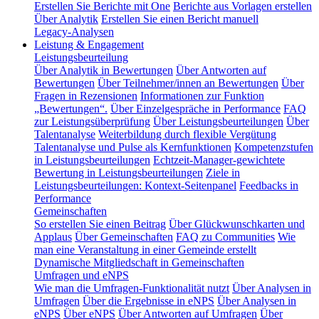
Erstellen Sie Berichte mit One
Berichte aus Vorlagen erstellen
Über Analytik
Erstellen Sie einen Bericht manuell
Legacy-Analysen
Leistung & Engagement
Leistungsbeurteilung
Über Analytik in Bewertungen
Über Antworten auf
Bewertungen
Über Teilnehmer/innen an Bewertungen
Über
Fragen in Rezensionen
Informationen zur Funktion
„Bewertungen“.
Über Einzelgespräche in Performance
FAQ
zur Leistungsüberprüfung
Über Leistungsbeurteilungen
Über
Talentanalyse
Weiterbildung durch flexible Vergütung
Talentanalyse und Pulse als Kernfunktionen
Kompetenzstufen
in Leistungsbeurteilungen
Echtzeit-Manager-gewichtete
Bewertung in Leistungsbeurteilungen
Ziele in
Leistungsbeurteilungen: Kontext-Seitenpanel
Feedbacks in
Performance
Gemeinschaften
So erstellen Sie einen Beitrag
Über Glückwunschkarten und
Applaus
Über Gemeinschaften
FAQ zu Communities
Wie
man eine Veranstaltung in einer Gemeinde erstellt
Dynamische Mitgliedschaft in Gemeinschaften
Umfragen und eNPS
Wie man die Umfragen-Funktionalität nutzt
Über Analysen in
Umfragen
Über die Ergebnisse in eNPS
Über Analysen in
eNPS
Über eNPS
Über Antworten auf Umfragen
Über