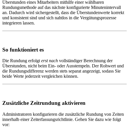
Ü
berstunden
eines
Mitarbeiters
mithilfe
einer
w
ä
hlbaren
Rundungsmethode
auf
das
n
ä
chste
konfigurierte
Minutenintervall
an
.
Dadurch
wird
sichergestellt
,
dass
die
Ü
berstundenwerte
korrekt
und
konsistent
sind
und
sich
nahtlos
in
die
Verg
ü
tungsprozesse
integrieren
lassen
.
So
funktioniert
es
Die
Rundung
erfolgt
erst
nach
vollst
ä
ndiger
Berechnung
der
Ü
berstunden
,
nicht
beim
Ein
-
oder
Ausstempeln
.
Der
Rohwert
und
die
Rundungsdifferenz
werden
stets
separat
angezeigt
,
sodass
Sie
beide
Werte
jederzeit
vergleichen
k
ö
nnen
.
Zus
ä
tzliche
Zeitrundung
aktivieren
Administratoren
konfigurieren
die
zus
ä
tzliche
Rundung
von
Zeiten
innerhalb
einer
Zeiterfassungsrichtlinie
.
Gehen
Sie
dazu
wie
folgt
vor
: