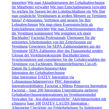
importiert
Wie man Aktualisierungen der Gehaltsabrechnung
für Mitarbeiter verwaltet
Wie man Entschädigungen verwaltet
So reichen Sie Spesen bei der Lohnbuchhaltung ein
Wie fügt
man zusätzliche Vergütungen in großen Mengen zu Verträgen
hinzu?
Zyklusstatus: Verfolgen und steuern Sie Ihre
Lohnabrechnung
Wie man einen Essensgutschein als
Entschädigung einrichtet
Wie man Zeiterfassungsdaten über
die Vergütung kompensiert
Wie registriere ich einen
Buchhalter?
Factorial Professionals
Übertragen Sie die
geleisteten Arbeitsstunden von der Zeiterfassung zur
Vergütung
Generieren Sie SEPA-Zahlungsdateien aus der
Vergütung
SEPA-Zahlungen über das Finanzmodul senden
Glossar der Vergütungskonzepte
Buchhalter:innen:
Synchronisieren und exportieren Sie die Gehaltsvariablen der
Vergütung von Fachleuten.
Benutzerdefiniertes Cut-off-
Datum für Lohnabrechnungszyklen
Integration der Gehaltsabrechnung
Silae Integration
DATEV Integration via
Lohnaustauschdatenservice
PHC-Integration
Integrationsleitfaden: Factorial x Milena
Primavera Integration
Factorial – Sage 200 Integration
Unterstützung mehrerer
Gehaltsabrechnungsintegrationen im Vergütungsmodul
Verwalten Sie „fest-diskontinuierliche“ Aktivitätsperioden mit
a3innuva
Sage 100
DATEV LAUDS Integration -
Allgemeine Checkliste zur Fehlerbehebung
So funktioniert