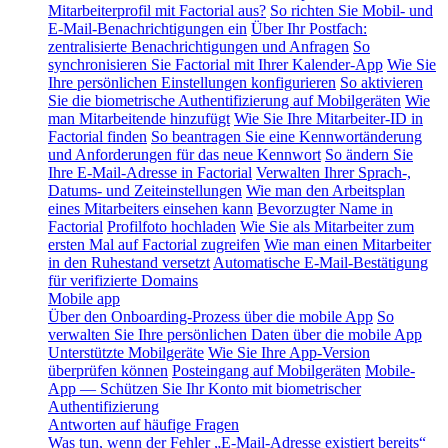
Mitarbeiterprofil mit Factorial aus?
So richten Sie Mobil- und
E-Mail-Benachrichtigungen ein
Über Ihr Postfach:
zentralisierte Benachrichtigungen und Anfragen
So
synchronisieren Sie Factorial mit Ihrer Kalender-App
Wie Sie
Ihre persönlichen Einstellungen konfigurieren
So aktivieren
Sie die biometrische Authentifizierung auf Mobilgeräten
Wie
man Mitarbeitende hinzufügt
Wie Sie Ihre Mitarbeiter-ID in
Factorial finden
So beantragen Sie eine Kennwortänderung
und Anforderungen für das neue Kennwort
So ändern Sie
Ihre E-Mail-Adresse in Factorial
Verwalten Ihrer Sprach-,
Datums- und Zeiteinstellungen
Wie man den Arbeitsplan
eines Mitarbeiters einsehen kann
Bevorzugter Name in
Factorial
Profilfoto hochladen
Wie Sie als Mitarbeiter zum
ersten Mal auf Factorial zugreifen
Wie man einen Mitarbeiter
in den Ruhestand versetzt
Automatische E-Mail-Bestätigung
für verifizierte Domains
Mobile app
Über den Onboarding-Prozess über die mobile App
So
verwalten Sie Ihre persönlichen Daten über die mobile App
Unterstützte Mobilgeräte
Wie Sie Ihre App-Version
überprüfen können
Posteingang auf Mobilgeräten
Mobile-
App — Schützen Sie Ihr Konto mit biometrischer
Authentifizierung
Antworten auf häufige Fragen
Was tun, wenn der Fehler „E-Mail-Adresse existiert bereits“