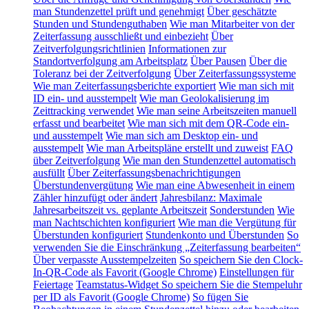
man Stundenzettel prüft und genehmigt
Über geschätzte
Stunden und Stundenguthaben
Wie man Mitarbeiter von der
Zeiterfassung ausschließt und einbezieht
Über
Zeitverfolgungsrichtlinien
Informationen zur
Standortverfolgung am Arbeitsplatz
Über Pausen
Über die
Toleranz bei der Zeitverfolgung
Über Zeiterfassungssysteme
Wie man Zeiterfassungsberichte exportiert
Wie man sich mit
ID ein- und ausstempelt
Wie man Geolokalisierung im
Zeittracking verwendet
Wie man seine Arbeitszeiten manuell
erfasst und bearbeitet
Wie man sich mit dem QR-Code ein-
und ausstempelt
Wie man sich am Desktop ein- und
ausstempelt
Wie man Arbeitspläne erstellt und zuweist
FAQ
über Zeitverfolgung
Wie man den Stundenzettel automatisch
ausfüllt
Über Zeiterfassungsbenachrichtigungen
Überstundenvergütung
Wie man eine Abwesenheit in einem
Zähler hinzufügt oder ändert
Jahresbilanz: Maximale
Jahresarbeitszeit vs. geplante Arbeitszeit
Sonderstunden
Wie
man Nachtschichten konfiguriert
Wie man die Vergütung für
Überstunden konfiguriert
Stundenkonto und Überstunden
So
verwenden Sie die Einschränkung „Zeiterfassung bearbeiten“
Über verpasste Ausstempelzeiten
So speichern Sie den Clock-
In-QR-Code als Favorit (Google Chrome)
Einstellungen für
Feiertage
Teamstatus-Widget
So speichern Sie die Stempeluhr
per ID als Favorit (Google Chrome)
So fügen Sie