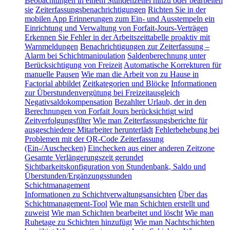
Beobachtungen in einem Stundenzettel hinzu oder bearbeiten
sie
Zeiterfassungsbenachrichtigungen
Richten Sie in der
mobilen App Erinnerungen zum Ein- und Ausstempeln ein
Einrichtung und Verwaltung von Forfait-Jours-Verträgen
Erkennen Sie Fehler in der Arbeitszeittabelle proaktiv mit
Warnmeldungen
Benachrichtigungen zur Zeiterfassung –
Alarm bei Schichtmanipulation
Saldenberechnung unter
Berücksichtigung von Freizeit
Automatische Korrekturen für
manuelle Pausen
Wie man die Arbeit von zu Hause in
Factorial abbildet
Zeitkategorien und Blöcke
Informationen
zur Überstundenvergütung bei Freizeitausgleich
Negativsaldokompensation
Bezahlter Urlaub, der in den
Berechnungen von Forfait Jours berücksichtigt wird
Zeitverfolgungsfilter
Wie man Zeiterfassungsberichte für
ausgeschiedene Mitarbeiter herunterlädt
Fehlerbehebung bei
Problemen mit der QR-Code Zeiterfassung
(Ein-/Auschecken)
Einchecken aus einer anderen Zeitzone
Gesamte Verlängerungszeit gerundet
Sichtbarkeitskonfiguration von Stundenbank, Saldo und
Überstunden/Ergänzungsstunden
Schichtmanagement
Informationen zu Schichtverwaltungsansichten
Über das
Schichtmanagement-Tool
Wie man Schichten erstellt und
zuweist
Wie man Schichten bearbeitet und löscht
Wie man
Ruhetage zu Schichten hinzufügt
Wie man Nachtschichten