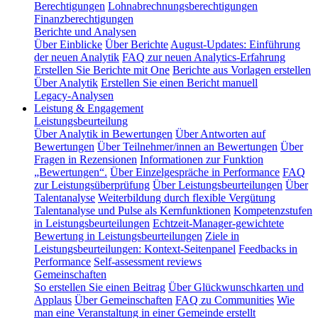
Berechtigungen
Lohnabrechnungsberechtigungen
Finanzberechtigungen
Berichte und Analysen
Über Einblicke
Über Berichte
August-Updates: Einführung
der neuen Analytik
FAQ zur neuen Analytics-Erfahrung
Erstellen Sie Berichte mit One
Berichte aus Vorlagen erstellen
Über Analytik
Erstellen Sie einen Bericht manuell
Legacy-Analysen
Leistung & Engagement
Leistungsbeurteilung
Über Analytik in Bewertungen
Über Antworten auf
Bewertungen
Über Teilnehmer/innen an Bewertungen
Über
Fragen in Rezensionen
Informationen zur Funktion
„Bewertungen“.
Über Einzelgespräche in Performance
FAQ
zur Leistungsüberprüfung
Über Leistungsbeurteilungen
Über
Talentanalyse
Weiterbildung durch flexible Vergütung
Talentanalyse und Pulse als Kernfunktionen
Kompetenzstufen
in Leistungsbeurteilungen
Echtzeit-Manager-gewichtete
Bewertung in Leistungsbeurteilungen
Ziele in
Leistungsbeurteilungen: Kontext-Seitenpanel
Feedbacks in
Performance
Self-assessment reviews
Gemeinschaften
So erstellen Sie einen Beitrag
Über Glückwunschkarten und
Applaus
Über Gemeinschaften
FAQ zu Communities
Wie
man eine Veranstaltung in einer Gemeinde erstellt