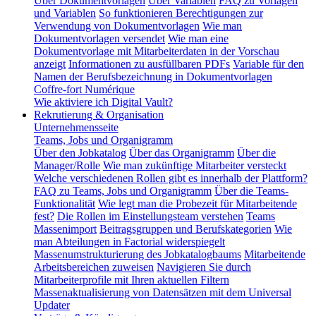
Über Dokumentvorlagen
Über Variablen
FAQ zu Vorlagen
und Variablen
So funktionieren Berechtigungen zur
Verwendung von Dokumentvorlagen
Wie man
Dokumentvorlagen versendet
Wie man eine
Dokumentvorlage mit Mitarbeiterdaten in der Vorschau
anzeigt
Informationen zu ausfüllbaren PDFs
Variable für den
Namen der Berufsbezeichnung in Dokumentvorlagen
Coffre-fort Numérique
Wie aktiviere ich Digital Vault?
Rekrutierung & Organisation
Unternehmensseite
Teams, Jobs und Organigramm
Über den Jobkatalog
Über das Organigramm
Über die
Manager/Rolle
Wie man zukünftige Mitarbeiter versteckt
Welche verschiedenen Rollen gibt es innerhalb der Plattform?
FAQ zu Teams, Jobs und Organigramm
Über die Teams-
Funktionalität
Wie legt man die Probezeit für Mitarbeitende
fest?
Die Rollen im Einstellungsteam verstehen
Teams
Massenimport
Beitragsgruppen und Berufskategorien
Wie
man Abteilungen in Factorial widerspiegelt
Massenumstrukturierung des Jobkatalogbaums
Mitarbeitende
Arbeitsbereichen zuweisen
Navigieren Sie durch
Mitarbeiterprofile mit Ihren aktuellen Filtern
Massenaktualisierung von Datensätzen mit dem Universal
Updater