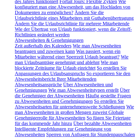
des Jahres funktioniert
Forfait Jours: Flexible Zyklen
Wie
konfiguriert man eine Abwesenheit, um das Hochladen von
Dokumenten zu ermöglichen?
Ändern Sie die
Urlaubsrichtlinie eines Mitarbeiters mit Guthabenübertragung
Ändern Sie die Urlaubsrichtlinie für mehrere Mitarbeitende
Wie der Übertrag von Urlaub funktioniert, wenn die Zeitoff-
Richtlinien geändert werden
Abwesenheiten & Genehmigungen
Zeit außerhalb des Kalenders
Wie man Abwesenheiten
beantragen und zuweisen kann
Was passiert, wenn ein
Mitarbeiter während einer Sperrzeit Urlaub beantragt?
Wie
man Urlaubsanträge genehmigt und ablehnt
Wie man
blockierte Zeiträume für Urlaub einrichtet
So erstellen Sie
Anpassungen des Urlaubsanspruchs
So exportieren Sie den
Abwesenheitsbericht Ihrer Mitarbeitenden
Abwesenheitsansprüche
Über Abwesenheiten und
Genehmigungen
Wie man Abwesenheitstypen erstellt
Über
die Genehmiger der Abwesenheiten
Häufig gestellte Fragen
zu Abwesenheiten und Genehmigungen
So erstellen Sie
Abwesenheitsarten für unternehmensweite Schließungen
Wie
man Abwesenheiten in großen Mengen zuweist
Globale
Genehmigerrolle für Abwesenheiten
So fügen Sie Feiertage
für das kommende Jahr hinzu
Über bezahlte Abwesenheiten
Intelligente Empfehlungen zur Genehmigung von
Abwesenheiten
Sperren von Anfragen für Stundenpauschalen