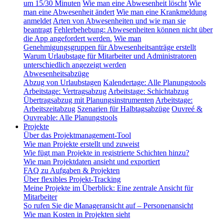
um 15/30 Minuten
Wie man eine Abwesenheit löscht
Wie
man eine Abwesenheit ändert
Wie man eine Krankmeldung
anmeldet
Arten von Abwesenheiten und wie man sie
beantragt
Fehlerbehebung: Abwesenheiten können nicht über
die App angefordert werden.
Wie man
Genehmigungsgruppen für Abwesenheitsanträge erstellt
Warum Urlaubstage für Mitarbeiter und Administratoren
unterschiedlich angezeigt werden
Abwesenheitsabzüge
Abzug von Urlaubstagen
Kalendertage: Alle Planungstools
Arbeitstage: Vertragsabzug
Arbeitstage: Schichtabzug
Übertragsabzug mit Planungsinstrumenten
Arbeitstage:
Arbeitszeitabzug
Szenarien für Halbtagsabzüge
Ouvreé &
Ouvreable: Alle Planungstools
Projekte
Über das Projektmanagement-Tool
Wie man Projekte erstellt und zuweist
Wie fügt man Projekte in registrierte Schichten hinzu?
Wie man Projektdaten ansieht und exportiert
FAQ zu Aufgaben & Projekten
Über flexibles Projekt-Tracking
Meine Projekte im Überblick: Eine zentrale Ansicht für
Mitarbeiter
So rufen Sie die Manageransicht auf – Personenansicht
Wie man Kosten in Projekten sieht