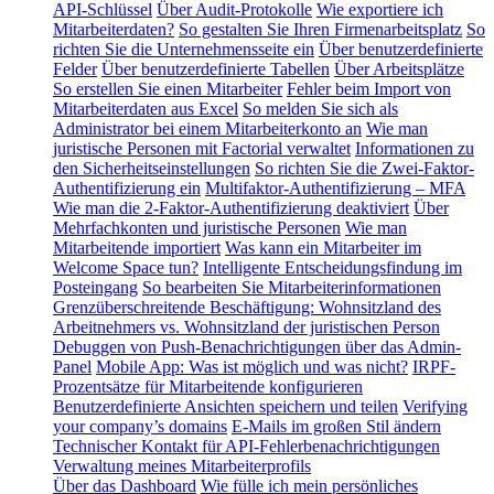
API-Schlüssel
Über Audit-Protokolle
Wie exportiere ich
Mitarbeiterdaten?
So gestalten Sie Ihren Firmenarbeitsplatz
So
richten Sie die Unternehmensseite ein
Über benutzerdefinierte
Felder
Über benutzerdefinierte Tabellen
Über Arbeitsplätze
So erstellen Sie einen Mitarbeiter
Fehler beim Import von
Mitarbeiterdaten aus Excel
So melden Sie sich als
Administrator bei einem Mitarbeiterkonto an
Wie man
juristische Personen mit Factorial verwaltet
Informationen zu
den Sicherheitseinstellungen
So richten Sie die Zwei-Faktor-
Authentifizierung ein
Multifaktor-Authentifizierung – MFA
Wie man die 2-Faktor-Authentifizierung deaktiviert
Über
Mehrfachkonten und juristische Personen
Wie man
Mitarbeitende importiert
Was kann ein Mitarbeiter im
Welcome Space tun?
Intelligente Entscheidungsfindung im
Posteingang
So bearbeiten Sie Mitarbeiterinformationen
Grenzüberschreitende Beschäftigung: Wohnsitzland des
Arbeitnehmers vs. Wohnsitzland der juristischen Person
Debuggen von Push-Benachrichtigungen über das Admin-
Panel
Mobile App: Was ist möglich und was nicht?
IRPF-
Prozentsätze für Mitarbeitende konfigurieren
Benutzerdefinierte Ansichten speichern und teilen
Verifying
your company’s domains
E-Mails im großen Stil ändern
Technischer Kontakt für API-Fehlerbenachrichtigungen
Verwaltung meines Mitarbeiterprofils
Über das Dashboard
Wie fülle ich mein persönliches