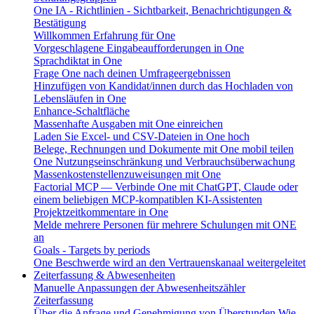
One IA - Richtlinien - Sichtbarkeit, Benachrichtigungen &
Bestätigung
Willkommen Erfahrung für One
Vorgeschlagene Eingabeaufforderungen in One
Sprachdiktat in One
Frage One nach deinen Umfrageergebnissen
Hinzufügen von Kandidat/innen durch das Hochladen von
Lebensläufen in One
Enhance-Schaltfläche
Massenhafte Ausgaben mit One einreichen
Laden Sie Excel- und CSV-Dateien in One hoch
Belege, Rechnungen und Dokumente mit One mobil teilen
One Nutzungseinschränkung und Verbrauchsüberwachung
Massenkostenstellenzuweisungen mit One
Factorial MCP — Verbinde One mit ChatGPT, Claude oder
einem beliebigen MCP-kompatiblen KI-Assistenten
Projektzeitkommentare in One
Melde mehrere Personen für mehrere Schulungen mit ONE
an
Goals - Targets by periods
One Beschwerde wird an den Vertrauenskanaal weitergeleitet
Zeiterfassung & Abwesenheiten
Manuelle Anpassungen der Abwesenheitszähler
Zeiterfassung
Über die Anfrage und Genehmigung von Überstunden
Wie