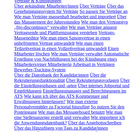
Verträge & Kündigungen
Über gekündigte Mitarbeiter/innen
Über Verträge
Über das
Genehmigungssystem für Verträge
So passen Sie Verträge an
Wie man Verträge massenhaft bearbeitet und importiert
Über
das Management der Jahresstunden
Wie man den Vertragstyp
„fijo-discontinuos“ verwaltet
Wie man Verträge anpasst
Vertragsende und Plattformzugang verstehen
Vertrags-
Masseneditor
Wie man einen Saisonvertrag in einen
unbefristeten Vertrag umwandelt
Wie man einen
Teilzeitvertrag in einen Vollzeitvertrag umwandelt
Einen
Mitarbeiter löschen
Wie man Verträge verwaltet
Automatische
Erstellung von Nachfüllungen bei der Kündigung eines
Mitarbeiters/einer Mitarbeiterin
Arbeitsart in Verträgen
Bewerber-Tracking-System
Über die Datenbank der Kandidat:innen
Über die
Rekrutierungsfunktionalität
Über Rekrutierungsvorlagen
Über
die Einstellungsphasen und -arten
Über internes Jobportal und
Empfehlungen
Einstellungsmanager und Berechtigungen im
ATS
Wie kann ich über das ATS Kommentare und
Erwähnungen hinterlassen?
Wie man externe
Personalvermittler zu Factorial hinzufügt
So nutzen Sie den
Posteingang
Wie man das Messageboard benutzt
Wie man
eine Stellenanzeige erstellt und verwaltet
Wie importiere ich
die Anwendungsdatenbank?
Über das Angebotsschreiben
Über das Hinzufügen von Tags zu Kandidat/innen