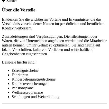
Zurück
Über die Vorteile
Entdecken Sie die wichtigsten Vorteile und Erkenntnisse, die das
Verständnis verschiedener Nutzen im persönlichen und beruflichen
Kontext verbessern.
Zusatzleistungen
sind
Verg
ü
nstigungen
,
Dienstleistungen
oder
Waren
,
die
von
Unternehmen
angeboten
werden
und
die
Mitarbeiter
nutzen
k
ö
nnen
,
um
ihr
Gehalt
zu
optimieren
.
Sie
sind
h
ä
ufig
auf
lokale
Vorschriften
,
kulturelle
Vorlieben
und
wirtschaftliche
Gegebenheiten
zugeschnitten
.
Beispiele
hierf
ü
r
sind
:
Essensgutscheine
Fahrkarten
Kinderbetreuungsgutscheine
Krankenversicherungen
Pensionspl
ä
ne
Wellnessprogramme
Schulungen
und
Weiterbildung