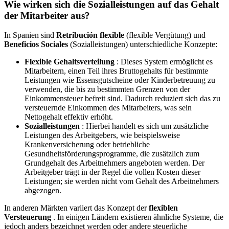
Wie
wirken
sich
die
Sozialleistungen
auf
das
Gehalt
der
Mitarbeiter
aus
?
In
Spanien
sind
Retribuci
ó
n
flexible
(
flexible
Verg
ü
tung
)
und
Beneficios
Sociales
(
Sozialleistungen
)
unterschiedliche
Konzepte
:
Flexible
Gehaltsverteilung
:
Dieses
System
erm
ö
glicht
es
Mitarbeitern
,
einen
Teil
ihres
Bruttogehalts
f
ü
r
bestimmte
Leistungen
wie
Essensgutscheine
oder
Kinderbetreuung
zu
verwenden
,
die
bis
zu
bestimmten
Grenzen
von
der
Einkommensteuer
befreit
sind
.
Dadurch
reduziert
sich
das
zu
versteuernde
Einkommen
des
Mitarbeiters
,
was
sein
Nettogehalt
effektiv
erh
ö
ht
.
Sozialleistungen
:
Hierbei
handelt
es
sich
um
zus
ä
tzliche
Leistungen
des
Arbeitgebers
,
wie
beispielsweise
Krankenversicherung
oder
betriebliche
Gesundheitsf
ö
rderungsprogramme
,
die
zus
ä
tzlich
zum
Grundgehalt
des
Arbeitnehmers
angeboten
werden
.
Der
Arbeitgeber
tr
ä
gt
in
der
Regel
die
vollen
Kosten
dieser
Leistungen
;
sie
werden
nicht
vom
Gehalt
des
Arbeitnehmers
abgezogen
.
In
anderen
M
ä
rkten
variiert
das
Konzept
der
flexiblen
Versteuerung
.
In
einigen
L
ä
ndern
existieren
ä
hnliche
Systeme
,
die
jedoch
anders
bezeichnet
werden
oder
andere
steuerliche