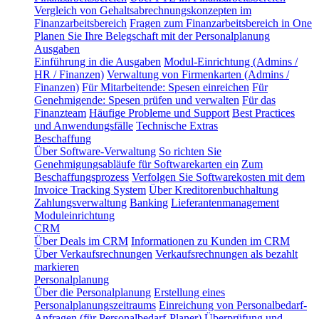
Vergleich von Gehaltsabrechnungskonzepten im
Finanzarbeitsbereich
Fragen zum Finanzarbeitsbereich in One
Planen Sie Ihre Belegschaft mit der Personalplanung
Ausgaben
Einführung in die Ausgaben
Modul-Einrichtung (Admins /
HR / Finanzen)
Verwaltung von Firmenkarten (Admins /
Finanzen)
Für Mitarbeitende: Spesen einreichen
Für
Genehmigende: Spesen prüfen und verwalten
Für das
Finanzteam
Häufige Probleme und Support
Best Practices
und Anwendungsfälle
Technische Extras
Beschaffung
Über Software-Verwaltung
So richten Sie
Genehmigungsabläufe für Softwarekarten ein
Zum
Beschaffungsprozess
Verfolgen Sie Softwarekosten mit dem
Invoice Tracking System
Über Kreditorenbuchhaltung
Zahlungsverwaltung
Banking
Lieferantenmanagement
Moduleinrichtung
CRM
Über Deals im CRM
Informationen zu Kunden im CRM
Über Verkaufsrechnungen
Verkaufsrechnungen als bezahlt
markieren
Personalplanung
Über die Personalplanung
Erstellung eines
Personalplanungszeitraums
Einreichung von Personalbedarf-
Anfragen (für Personalbedarf-Planer)
Überprüfung und