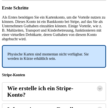
Erste
Schritte
Als
Erstes
ben
ö
tigen
Sie
ein
Kartenkonto
,
um
die
Vorteile
nutzen
zu
k
ö
nnen
.
Dieses
Konto
ist
ein
Bankkonto
bei
Stripe
,
auf
das
Sie
als
Unternehmen
Guthaben
einzahlen
k
ö
nnen
.
Einige
Vorteile
,
wie
z
.
B
.
Mahlzeiten
,
Transport
und
Kinderbetreuung
,
funktionieren
mit
einer
virtuellen
Debitkarte
,
deren
Guthaben
von
diesem
Konto
abgebucht
wird
.
Physische
Karten
sind
momentan
nicht
verf
ü
gbar
.
Sie
werden
in
K
ü
rze
erh
ä
ltlich
sein
.
Stripe
-
Konten
Wie
erstelle
ich
ein
Stripe
-
Konto
?