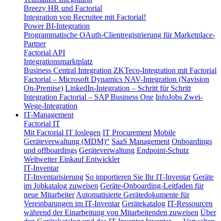
Breezy HR und Factorial
Integration von Recruitee mit Factorial!
Power BI-Integration
Programmatische OAuth-Clientregistrierung für Marketplace-
Partner
Factorial API
Integrationsmarktplatz
Business Central Integration
ZKTeco-Integration mit Factorial
Factorial – Microsoft Dynamics NAV-Integration (Navision
On-Premise)
LinkedIn-Integration – Schritt für Schritt
Integration Factorial – SAP Business One
InfoJobs Zwei-
Wege-Integration
IT-Management
Factorial IT
Mit Factorial IT loslegen
IT Procurement
Mobile
Geräteverwaltung (MDM)“
SaaS Management
Onboardings
und offboardings
Geräteverwaltung
Endpoint-Schutz
Weltweiter Einkauf
Entwickler
IT-Inventar
IT-Inventarisierung
So importieren Sie Ihr IT-Inventar
Geräte
im Jobkatalog zuweisen
Geräte-Onboarding-Leitfaden für
neue Mitarbeiter
Automatisierte Gerätedokumente für
Vereinbarungen im IT-Inventar
Gerätekatalog
IT-Ressourcen
während der Einarbeitung von Mitarbeitenden zuweisen
Über