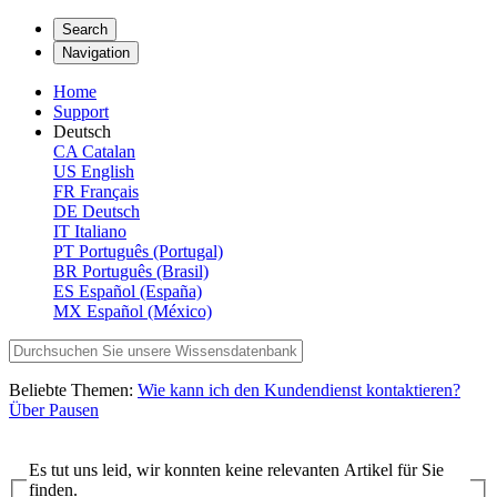
Search
Navigation
Home
Support
Deutsch
CA
Catalan
US
English
FR
Français
DE
Deutsch
IT
Italiano
PT
Português (Portugal)
BR
Português (Brasil)
ES
Español (España)
MX
Español (México)
Beliebte Themen:
Wie kann ich den Kundendienst kontaktieren?
Über Pausen
Es tut uns leid, wir konnten keine relevanten Artikel für Sie
finden.