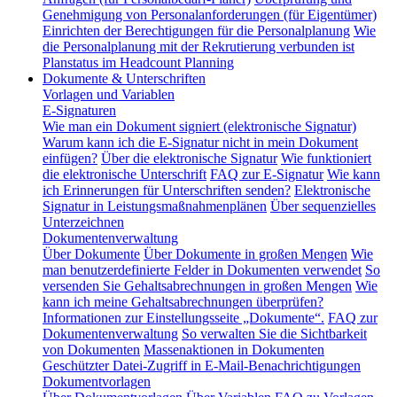
Genehmigung von Personalanforderungen (für Eigentümer)
Einrichten der Berechtigungen für die Personalplanung
Wie
die Personalplanung mit der Rekrutierung verbunden ist
Planstatus im Headcount Planning
Dokumente & Unterschriften
Vorlagen und Variablen
E-Signaturen
Wie man ein Dokument signiert (elektronische Signatur)
Warum kann ich die E-Signatur nicht in mein Dokument
einfügen?
Über die elektronische Signatur
Wie funktioniert
die elektronische Unterschrift
FAQ zur E-Signatur
Wie kann
ich Erinnerungen für Unterschriften senden?
Elektronische
Signatur in Leistungsmaßnahmenplänen
Über sequenzielles
Unterzeichnen
Dokumentenverwaltung
Über Dokumente
Über Dokumente in großen Mengen
Wie
man benutzerdefinierte Felder in Dokumenten verwendet
So
versenden Sie Gehaltsabrechnungen in großen Mengen
Wie
kann ich meine Gehaltsabrechnungen überprüfen?
Informationen zur Einstellungsseite „Dokumente“.
FAQ zur
Dokumentenverwaltung
So verwalten Sie die Sichtbarkeit
von Dokumenten
Massenaktionen in Dokumenten
Geschützter Datei-Zugriff in E-Mail-Benachrichtigungen
Dokumentvorlagen