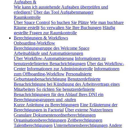
Aufgaben &
Wie kann ich ausstehende Aufgaben überprüfen und
erledigen?
Über das Tool Aufgabenmanager
Raumkontrolle
Über Space Control
So buchen Sie Plätze
Wie man buchbare
Räume erstellt
So verwalten Sie Ihre Buchungen
Häufig
gestellte Fragen zur Raumkontrolle
Berechtigungen & Workflows
Onboarding-Workflow
Berechtigungsgruppe des Welcome Space
Arbeitsabläufe und Automatisierungen
Über Workflow-Automatisierung
Informationen zu
benutzerdefinierten Benachrichtigungen
Über das Workflow-
Center
Informationen zur Administratorrolle
Informationen
zum Offboarding-Workflow
Personalisierte
Geburtstagsbenachrichtigung
Benutzerdefinierte
Benachrichtigung bei Kündigung des Arbeitsvertrags eines
Mitarbeiters
So richten Sie benutzerdefinierte
Benachrichtigungen für den Ablauf Ihres DNI ein
Berechtigungsgruppen und -stufen
Kurze Anleitung zu Berechtigungen
Eine Erläuterung der
Berechtigungen in Factorial
Über externe Nutzer/innen
Granulare Dokumentenordnerberechtigungen
Organisationsberechtigungen
Zeitberechtigungen
Talentberechtigungen
Unternehmensberechtigungen
Andere