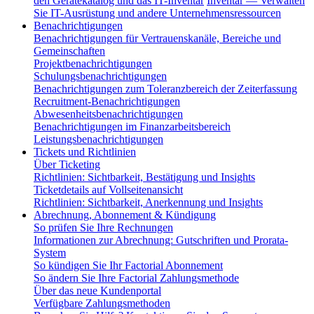
den Gerätekatalog und das IT-Inventar
Inventar — Verwalten
Sie IT-Ausrüstung und andere Unternehmensressourcen
Benachrichtigungen
Benachrichtigungen für Vertrauenskanäle, Bereiche und
Gemeinschaften
Projektbenachrichtigungen
Schulungsbenachrichtigungen
Benachrichtigungen zum Toleranzbereich der Zeiterfassung
Recruitment-Benachrichtigungen
Abwesenheitsbenachrichtigungen
Benachrichtigungen im Finanzarbeitsbereich
Leistungsbenachrichtigungen
Tickets und Richtlinien
Über Ticketing
Richtlinien: Sichtbarkeit, Bestätigung und Insights
Ticketdetails auf Vollseitenansicht
Richtlinien: Sichtbarkeit, Anerkennung und Insights
Abrechnung, Abonnement & Kündigung
So prüfen Sie Ihre Rechnungen
Informationen zur Abrechnung: Gutschriften und Prorata-
System
So kündigen Sie Ihr Factorial Abonnement
So ändern Sie Ihre Factorial Zahlungsmethode
Über das neue Kundenportal
Verfügbare Zahlungsmethoden