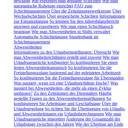
bewältigt
Wie exportiert man geplante Schichten
Wie man
automatische Ruhetage einrichtet
FAQ zum
Schichtmanagement
Über die Zeitplanungswerkzeuge
Über
Wechselschichten
Über gespeicherte Schichten
Informationen
zur Einsatzplanung
So können Sie den Jahresbilanzbericht
anzeigen und exportieren
Wie man einen Schichttausch
beantragt
Wie man Abwesenheiten in Shifts verwaltet
Automatische Schichtplanung
Stundenbank im
Schichtmanagement
Abwesenheiten
Informationen zu den Urlaubseinstellungen: Übersicht
Wie
man Abwesenheitsrichtlinien erstellt und zuweist
Wie man
Urlaubsansprüche konfiguriert
So konfigurieren Sie einen
festen Abwesenheitsanspruch
So konfigurieren Sie die
Freistellungszulage basierend auf der geleisteten Arbeitszeit
So konfigurieren Sie die Freistellungszulage für Überstunden
Was passiert, wenn ich eine Urlaubsrichtlinie lösche?
Was
passiert bei Abwesenheiten, die mehr als einen Zyklus
umfassen?
Zu den Zeiträumen des Dienstalters
Häufig
gestellte Fragen zu den Abwesenheitseinstellungen
So
konfigurieren Sie Arbeitstage und Geschäftstage
Über die
Urlaubsregelung
So richten Sie die Übertragung von Urlaubs-
und Abwesenheitstagen ein
Urlaubsberechnungen
Wie man
Urlaubsansprüche importiert
Änderung der Gesamtzahl der
Urlaubstage zwischen den Jahren
Wie der Übertrag am Ende