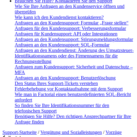
Brauchen Sie Hilfe? Kontaktieren Sie den Support
Wie Sie Ihre Anfragen an den Kundenservice öffnen und
überprüfen
Wie kann ich den Kundendienst kontaktieren?
Anfragen an den Kundensupport: Formular „Frage stellen“
Anfragen für den Kundensupport: Verbesserungsformular
Anfragen für Kundensupport: API oder Integrationen
Anfragen an den Kundensupport: Störungsmeldungsformular
Anfragen an den Kundensupport: SQL-Formular
Anfragen an den Kundendienst: Änderung des Umsatzsteuer-
Identifikationsnamens oder des Firmennamens für die
Rechnungsstellung
Anfragen zum Kundensupport: Sicherheit und Datenschutz –
MFA
Anfragen an den Kundensupport: Benutzerlöschung
Den Status Ihres Support-Tickets verstehen
Fehlerbehebung vor Kontaktaufnahme mit dem Support
Wie man in Factorial einen benutzerdefinierten SQL-Bericht
anfordert
So finden Sie Ihre Identifikationsnummer für den
telefonischen Support
Benötigen Sie Hilfe? Den richtigen Ansprechpartner für Ihre
Anfrage finden
Support-Startseite
/
Vergütung und Sozialleistungen
/
Vorzüge