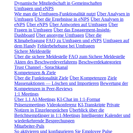
Dynamische Mitgliedschaft in Gemeinschaften
Umfragen und eNPS
Wie man die Umfragen-Funktionalität nutzt
Über Analysen in
Umfragen
Über die Ergebnisse in eNPS
Über Analysen in
eNPS
Über eNPS
Über Antworten auf Umfragen
Über
Fragen in Umfragen
Über das Engagement-Insight-
Dashboard
Über anonyme Umfragen
Über die
Klimabefragung
FAQ zu Umfragen und eNPS
Umfragen auf
dem Handy
Fehlerbehebung bei Umfragen
Sichere Meldestelle
Über die sichere Meldestelle
FAQ zum Sichere Meldestelle
Akten des Beschwerdeverfahrens
Beschwerdekategorien
Trust Channel - Sprachkanal
Kompetenzen & Ziele
Über die Funktionalität Ziele
Über Kompetenzen
Ziele
Massenaktionen — Löschen und Importieren
Bewertung der
Kompetenzen in Peer-Reviews
1:1 Meetings
Über 1.1 AI-Meetings
KI-Chat im 1:1-Format
Präsenzmeetings
Videokonferenz
KI-Transkripte
Private
Notizen in Einzelgesprächen
Überblick über die
Berichtsempfänger in 1:1-Meetings
Intelligenter Kalender und
wiederkehrende Besprechungen
Mitarbeiter-Puls
So aktivieren und konfigurieren Sie Employee Pulse