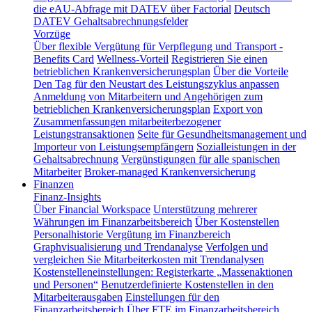
die eAU-Abfrage mit DATEV über Factorial
Deutsch
DATEV Gehaltsabrechnungsfelder
Vorzüge
Über flexible Vergütung für Verpflegung und Transport -
Benefits Card
Wellness-Vorteil
Registrieren Sie einen
betrieblichen Krankenversicherungsplan
Über die Vorteile
Den Tag für den Neustart des Leistungszyklus anpassen
Anmeldung von Mitarbeitern und Angehörigen zum
betrieblichen Krankenversicherungsplan
Export von
Zusammenfassungen mitarbeiterbezogener
Leistungstransaktionen
Seite für Gesundheitsmanagement und
Importeur von Leistungsempfängern
Sozialleistungen in der
Gehaltsabrechnung
Vergünstigungen für alle spanischen
Mitarbeiter
Broker-managed Krankenversicherung
Finanzen
Finanz-Insights
Über Financial Workspace
Unterstützung mehrerer
Währungen im Finanzarbeitsbereich
Über Kostenstellen
Personalhistorie
Vergütung im Finanzbereich
Graphvisualisierung und Trendanalyse
Verfolgen und
vergleichen Sie Mitarbeiterkosten mit Trendanalysen
Kostenstelleneinstellungen: Registerkarte „Massenaktionen
und Personen“
Benutzerdefinierte Kostenstellen in den
Mitarbeiterausgaben
Einstellungen für den
Finanzarbeitsbereich
Über FTE im Finanzarbeitsbereich