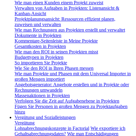
Wie man einen Kunden einem Projekt zuweist
Verwalten von Aufgaben in Projekten: Listenansicht &
Kanban-Ansicht
Projektplanungsansicht: Ressourcen effizient planen,
zuweisen und verwalten
Wie man Rechnungen aus Projekten erstellt und verwaltet
Dokumente in Projekten
Kommentare-Seitenleiste in Meine Projekte
Gesamtkosten in Projekten
Wie man den ROI in seinen Projekten misst
Budgettypen in Projekten
So importieren Sie Projekte
Wie Sie den ROI in Ihren Phasen messen
Wie man Projekte und Phasen mit dem Universal Importer in
großen Mengen importiert
Angebotsgenerator: Angebote erstellen und in Projekte oder
Rechnungen umwandeln
Massenaktionen in Projekten
Verfolgen Sie die Zeit auf Aufgabenebene in Projekten
Fügen Sie Personen in großen Mengen zu Projektaufgaben
hinzu
Vergütung und Sozialleistungen
Vergütung
Lohnabrechnungskonzepte in Factorial
Wie exportiere ich
Gehaltsabrechnungsdaten?
Wie man Entschädigungen