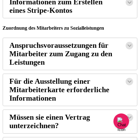
Informationen
zum
Erstellen
eines
Stripe
-
Kontos
Zuordnung
des
Mitarbeiters
zu
Sozialleistungen
Anspruchsvoraussetzungen
f
ü
r
Mitarbeiter
zum
Zugang
zu
den
Leistungen
F
ü
r
die
Ausstellung
einer
Mitarbeiterkarte
erforderliche
Informationen
M
ü
ssen
sie
einen
Vertrag
unterzeichnen
?