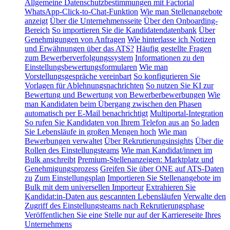
Allgemeine Datenschutzbestimmungen mit Factorial
WhatsApp-Click-to-Chat-Funktion
Wie man Stellenangebote
anzeigt
Über die Unternehmensseite
Über den Onboarding-
Bereich
So importieren Sie die Kandidatendatenbank
Über
Genehmigungen von Anfragen
Wie hinterlasse ich Notizen
und Erwähnungen über das ATS?
Häufig gestellte Fragen
zum Bewerberverfolgungssystem
Informationen zu den
Einstellungsbewertungsformularen
Wie man
Vorstellungsgespräche vereinbart
So konfigurieren Sie
Vorlagen für Ablehnungsnachrichten
So nutzen Sie KI zur
Bewertung und Bewertung von Bewerberbewerbungen
Wie
man Kandidaten beim Übergang zwischen den Phasen
automatisch per E-Mail benachrichtigt
Multiportal-Integration
So rufen Sie Kandidaten von Ihrem Telefon aus an
So laden
Sie Lebensläufe in großen Mengen hoch
Wie man
Bewerbungen verwaltet
Über Rekrutierungsinsights
Über die
Rollen des Einstellungsteams
Wie man Kandidat/innen im
Bulk anschreibt
Premium-Stellenanzeigen: Marktplatz und
Genehmigungsprozess
Greifen Sie über ONE auf ATS-Daten
zu
Zum Einstellungsplan
Importieren Sie Stellenangebote im
Bulk mit dem universellen Importeur
Extrahieren Sie
Kandidat:in-Daten aus gescannten Lebensläufen
Verwalte den
Zugriff des Einstellungsteams nach Rekrutierungsphase
Veröffentlichen Sie eine Stelle nur auf der Karriereseite Ihres
Unternehmens