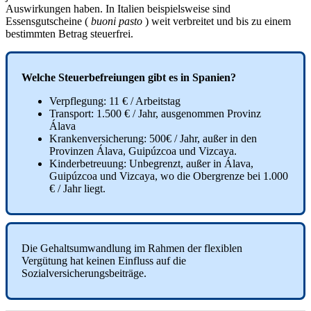
Auswirkungen
haben
.
In
Italien
beispielsweise
sind
Essensgutscheine
(
buoni
pasto
)
weit
verbreitet
und
bis
zu
einem
bestimmten
Betrag
steuerfrei
.
Welche
Steuerbefreiungen
gibt
es
in
Spanien
?
Verpflegung
:
11
€
/
Arbeitstag
Transport
:
1
.
500
€
/
Jahr
,
ausgenommen
Provinz
Á
lava
Krankenversicherung
:
500
€
/
Jahr
,
au
ß
er
in
den
Provinzen
Á
lava
,
Guip
ú
zcoa
und
Vizcaya
.
Kinderbetreuung
:
Unbegrenzt
,
au
ß
er
in
Á
lava
,
Guip
ú
zcoa
und
Vizcaya
,
wo
die
Obergrenze
bei
1
.
000
€
/
Jahr
liegt
.
Die
Gehaltsumwandlung
im
Rahmen
der
flexiblen
Verg
ü
tung
hat
keinen
Einfluss
auf
die
Sozialversicherungsbeitr
ä
ge
.