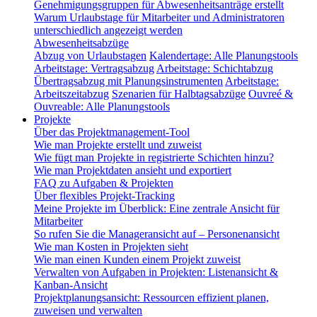
Genehmigungsgruppen für Abwesenheitsanträge erstellt
Warum Urlaubstage für Mitarbeiter und Administratoren
unterschiedlich angezeigt werden
Abwesenheitsabzüge
Abzug von Urlaubstagen
Kalendertage: Alle Planungstools
Arbeitstage: Vertragsabzug
Arbeitstage: Schichtabzug
Übertragsabzug mit Planungsinstrumenten
Arbeitstage:
Arbeitszeitabzug
Szenarien für Halbtagsabzüge
Ouvreé &
Ouvreable: Alle Planungstools
Projekte
Über das Projektmanagement-Tool
Wie man Projekte erstellt und zuweist
Wie fügt man Projekte in registrierte Schichten hinzu?
Wie man Projektdaten ansieht und exportiert
FAQ zu Aufgaben & Projekten
Über flexibles Projekt-Tracking
Meine Projekte im Überblick: Eine zentrale Ansicht für
Mitarbeiter
So rufen Sie die Manageransicht auf – Personenansicht
Wie man Kosten in Projekten sieht
Wie man einen Kunden einem Projekt zuweist
Verwalten von Aufgaben in Projekten: Listenansicht &
Kanban-Ansicht
Projektplanungsansicht: Ressourcen effizient planen,
zuweisen und verwalten