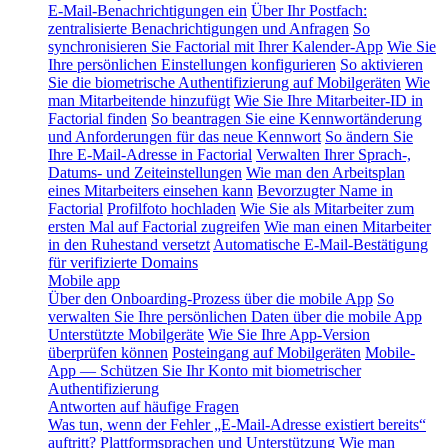
E-Mail-Benachrichtigungen ein
Über Ihr Postfach:
zentralisierte Benachrichtigungen und Anfragen
So
synchronisieren Sie Factorial mit Ihrer Kalender-App
Wie Sie
Ihre persönlichen Einstellungen konfigurieren
So aktivieren
Sie die biometrische Authentifizierung auf Mobilgeräten
Wie
man Mitarbeitende hinzufügt
Wie Sie Ihre Mitarbeiter-ID in
Factorial finden
So beantragen Sie eine Kennwortänderung
und Anforderungen für das neue Kennwort
So ändern Sie
Ihre E-Mail-Adresse in Factorial
Verwalten Ihrer Sprach-,
Datums- und Zeiteinstellungen
Wie man den Arbeitsplan
eines Mitarbeiters einsehen kann
Bevorzugter Name in
Factorial
Profilfoto hochladen
Wie Sie als Mitarbeiter zum
ersten Mal auf Factorial zugreifen
Wie man einen Mitarbeiter
in den Ruhestand versetzt
Automatische E-Mail-Bestätigung
für verifizierte Domains
Mobile app
Über den Onboarding-Prozess über die mobile App
So
verwalten Sie Ihre persönlichen Daten über die mobile App
Unterstützte Mobilgeräte
Wie Sie Ihre App-Version
überprüfen können
Posteingang auf Mobilgeräten
Mobile-
App — Schützen Sie Ihr Konto mit biometrischer
Authentifizierung
Antworten auf häufige Fragen
Was tun, wenn der Fehler „E-Mail-Adresse existiert bereits“
auftritt?
Plattformsprachen und Unterstützung
Wie man