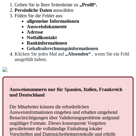
Gehen
Sie
in
Ihrer
Seitenleiste
zu
„
Profil
“
.
Pers
ö
nliche
Daten
ausw
ä
hlen
F
ü
llen
Sie
die
Felder
aus
:
allgemeine
Informationen
Ausweisdokumente
Adresse
Notfallkontakt
Bankinformationen
Gehaltsabrechnungsinformationen
Klicken
Sie
jedes
Mal
auf
„
Absenden
“
,
wenn
Sie
ein
Feld
ausgef
ü
llt
haben
.
Ausweisnummern
nur
f
ü
r
Spanien
,
Italien
,
Frankreich
und
Deutschland
Die
Mitarbeiter
k
ö
nnen
die
erforderlichen
Ausweisinformationen
eingeben
und
erhalten
umgehend
Benachrichtigungen
ü
ber
Validierungsprobleme
aufgrund
ung
ü
ltiger
Formate
.
Dieses
konsequente
Vorgehen
gew
ä
hrleistet
die
vollst
ä
ndige
Einhaltung
lokaler
Vorschriften
und
Datensicherheitsprotokolle
und
erh
ö
ht