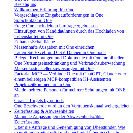
Bestätigung
Willkommen Erfahrung für One
Vorgeschlagene Eingabeaufforderungen in One
Sprachdiktat in One
Frage One nach deinen Umfrageergebnissen
Hinzufügen von Kandidat/innen durch das Hochladen von
Lebensläufen in One
Enhance-Schaltfläche
Massenhafte Ausgaben mit One einreichen
Laden Sie Excel- und CSV-Dateien in One hoch
Belege, Rechnungen und Dokumente mit One mobil teilen
One Nutzungseinschränkung und Verbrauchsüberwachung
Massenkostenstellenzuweisungen mit One
Factorial MCP — Verbinde One mit ChatGPT, Claude oder
einem beliebigen MCP-kompatiblen KI-Assistenten
Projektzeitkommentare in One
Melde mehrere Personen für mehrere Schulungen mit ONE
an
Goals - Targets by periods
One Beschwerde wird an den Vertrauenskanaal weitergeleitet
Zeiterfassung & Abwesenheiten
Manuelle Anpassungen der Abwesenheitszähler
Zeiterfassung
Über die Anfrage und Genehmigung von Überstunden
Wie
man Stundenzettel prüft und genehmigt
Über geschätzte