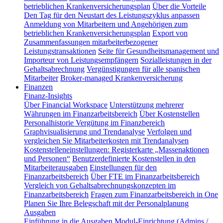
betrieblichen Krankenversicherungsplan
Über die Vorteile
Den Tag für den Neustart des Leistungszyklus anpassen
Anmeldung von Mitarbeitern und Angehörigen zum
betrieblichen Krankenversicherungsplan
Export von
Zusammenfassungen mitarbeiterbezogener
Leistungstransaktionen
Seite für Gesundheitsmanagement und
Importeur von Leistungsempfängern
Sozialleistungen in der
Gehaltsabrechnung
Vergünstigungen für alle spanischen
Mitarbeiter
Broker-managed Krankenversicherung
Finanzen
Finanz-Insights
Über Financial Workspace
Unterstützung mehrerer
Währungen im Finanzarbeitsbereich
Über Kostenstellen
Personalhistorie
Vergütung im Finanzbereich
Graphvisualisierung und Trendanalyse
Verfolgen und
vergleichen Sie Mitarbeiterkosten mit Trendanalysen
Kostenstelleneinstellungen: Registerkarte „Massenaktionen
und Personen“
Benutzerdefinierte Kostenstellen in den
Mitarbeiterausgaben
Einstellungen für den
Finanzarbeitsbereich
Über FTE im Finanzarbeitsbereich
Vergleich von Gehaltsabrechnungskonzepten im
Finanzarbeitsbereich
Fragen zum Finanzarbeitsbereich in One
Planen Sie Ihre Belegschaft mit der Personalplanung
Ausgaben
Einführung in die Ausgaben
Modul-Einrichtung (Admins /