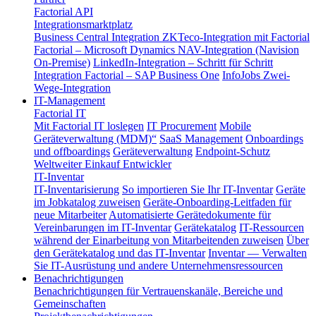
Factorial API
Integrationsmarktplatz
Business Central Integration
ZKTeco-Integration mit Factorial
Factorial – Microsoft Dynamics NAV-Integration (Navision
On-Premise)
LinkedIn-Integration – Schritt für Schritt
Integration Factorial – SAP Business One
InfoJobs Zwei-
Wege-Integration
IT-Management
Factorial IT
Mit Factorial IT loslegen
IT Procurement
Mobile
Geräteverwaltung (MDM)“
SaaS Management
Onboardings
und offboardings
Geräteverwaltung
Endpoint-Schutz
Weltweiter Einkauf
Entwickler
IT-Inventar
IT-Inventarisierung
So importieren Sie Ihr IT-Inventar
Geräte
im Jobkatalog zuweisen
Geräte-Onboarding-Leitfaden für
neue Mitarbeiter
Automatisierte Gerätedokumente für
Vereinbarungen im IT-Inventar
Gerätekatalog
IT-Ressourcen
während der Einarbeitung von Mitarbeitenden zuweisen
Über
den Gerätekatalog und das IT-Inventar
Inventar — Verwalten
Sie IT-Ausrüstung und andere Unternehmensressourcen
Benachrichtigungen
Benachrichtigungen für Vertrauenskanäle, Bereiche und
Gemeinschaften