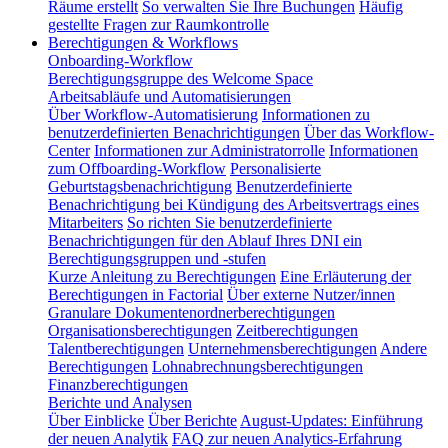
Räume erstellt
So verwalten Sie Ihre Buchungen
Häufig
gestellte Fragen zur Raumkontrolle
Berechtigungen & Workflows
Onboarding-Workflow
Berechtigungsgruppe des Welcome Space
Arbeitsabläufe und Automatisierungen
Über Workflow-Automatisierung
Informationen zu
benutzerdefinierten Benachrichtigungen
Über das Workflow-
Center
Informationen zur Administratorrolle
Informationen
zum Offboarding-Workflow
Personalisierte
Geburtstagsbenachrichtigung
Benutzerdefinierte
Benachrichtigung bei Kündigung des Arbeitsvertrags eines
Mitarbeiters
So richten Sie benutzerdefinierte
Benachrichtigungen für den Ablauf Ihres DNI ein
Berechtigungsgruppen und -stufen
Kurze Anleitung zu Berechtigungen
Eine Erläuterung der
Berechtigungen in Factorial
Über externe Nutzer/innen
Granulare Dokumentenordnerberechtigungen
Organisationsberechtigungen
Zeitberechtigungen
Talentberechtigungen
Unternehmensberechtigungen
Andere
Berechtigungen
Lohnabrechnungsberechtigungen
Finanzberechtigungen
Berichte und Analysen
Über Einblicke
Über Berichte
August-Updates: Einführung
der neuen Analytik
FAQ zur neuen Analytics-Erfahrung