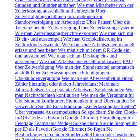
Stunden und Stundenguthaben
Wie man Mitarbeiter von der
Zeiterfassung ausschließt und einbezieht
Über
Zeitverfolgungsrichtlinien
Informationen zur
Standortverfolgung am Arbeitsplatz
Über Pausen
Über die
Toleranz bei der Zeitverfolgung
Über Zeiterfassungssysteme
Wie man Zeiterfassungsberichte exportiert
Wie man sich mit
ID ein- und ausstempelt
Wie man Geolokalisierung im
Zeittracking verwendet
Wie man seine Arbeitszeiten manuell
erfasst und bearbeitet
Wie man sich mit dem QR-Code ein-
und ausstempelt
Wie man sich am Desktop ein- und
ausstempelt
Wie man Arbeitspläne erstellt und zuweist
FAQ
über Zeitverfolgung
Wie man den Stundenzettel automatisch
ausfüllt
Über Zeiterfassungsbenachrichtigungen
Überstundenvergütung
Wie man eine Abwesenheit in einem
Zähler hinzufügt oder ändert
Jahresbilanz: Maximale
Jahresarbeitszeit vs. geplante Arbeitszeit
Sonderstunden
Wie
man Nachtschichten konfiguriert
Wie man die Vergütung für
Überstunden konfiguriert
Stundenkonto und Überstunden
So
verwenden Sie die Einschränkung „Zeiterfassung bearbeiten“
Über verpasste Ausstempelzeiten
So speichern Sie den Clock-
In-QR-Code als Favorit (Google Chrome)
Einstellungen für
Feiertage
Teamstatus-Widget
So speichern Sie die Stempeluhr
per ID als Favorit (Google Chrome)
So fügen Sie
Beobachtungen in einem Stundenzettel hinzu oder bearbeiten