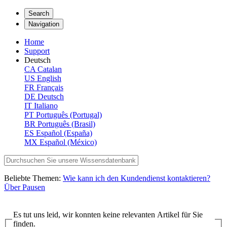
Search
Navigation
Home
Support
Deutsch
CA
Catalan
US
English
FR
Français
DE
Deutsch
IT
Italiano
PT
Português (Portugal)
BR
Português (Brasil)
ES
Español (España)
MX
Español (México)
Beliebte Themen:
Wie kann ich den Kundendienst kontaktieren?
Über Pausen
Es tut uns leid, wir konnten keine relevanten Artikel für Sie
finden.