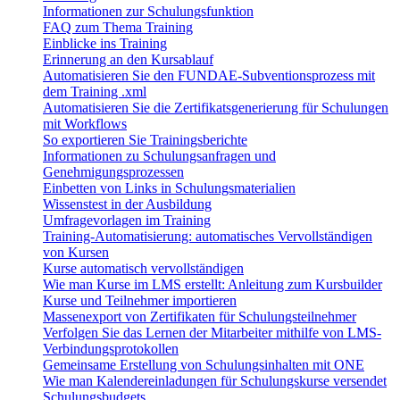
Informationen zur Schulungsfunktion
FAQ zum Thema Training
Einblicke ins Training
Erinnerung an den Kursablauf
Automatisieren Sie den FUNDAE-Subventionsprozess mit
dem Training .xml
Automatisieren Sie die Zertifikatsgenerierung für Schulungen
mit Workflows
So exportieren Sie Trainingsberichte
Informationen zu Schulungsanfragen und
Genehmigungsprozessen
Einbetten von Links in Schulungsmaterialien
Wissenstest in der Ausbildung
Umfragevorlagen im Training
Training-Automatisierung: automatisches Vervollständigen
von Kursen
Kurse automatisch vervollständigen
Wie man Kurse im LMS erstellt: Anleitung zum Kursbuilder
Kurse und Teilnehmer importieren
Massenexport von Zertifikaten für Schulungsteilnehmer
Verfolgen Sie das Lernen der Mitarbeiter mithilfe von LMS-
Verbindungsprotokollen
Gemeinsame Erstellung von Schulungsinhalten mit ONE
Wie man Kalendereinladungen für Schulungskurse versendet
Schulungsbudgets