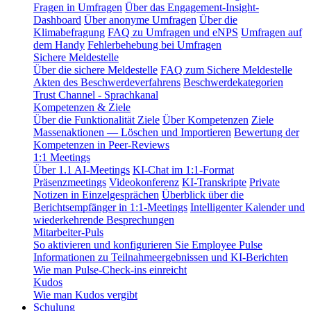
Fragen in Umfragen
Über das Engagement-Insight-
Dashboard
Über anonyme Umfragen
Über die
Klimabefragung
FAQ zu Umfragen und eNPS
Umfragen auf
dem Handy
Fehlerbehebung bei Umfragen
Sichere Meldestelle
Über die sichere Meldestelle
FAQ zum Sichere Meldestelle
Akten des Beschwerdeverfahrens
Beschwerdekategorien
Trust Channel - Sprachkanal
Kompetenzen & Ziele
Über die Funktionalität Ziele
Über Kompetenzen
Ziele
Massenaktionen — Löschen und Importieren
Bewertung der
Kompetenzen in Peer-Reviews
1:1 Meetings
Über 1.1 AI-Meetings
KI-Chat im 1:1-Format
Präsenzmeetings
Videokonferenz
KI-Transkripte
Private
Notizen in Einzelgesprächen
Überblick über die
Berichtsempfänger in 1:1-Meetings
Intelligenter Kalender und
wiederkehrende Besprechungen
Mitarbeiter-Puls
So aktivieren und konfigurieren Sie Employee Pulse
Informationen zu Teilnahmeergebnissen und KI-Berichten
Wie man Pulse-Check-ins einreicht
Kudos
Wie man Kudos vergibt
Schulung