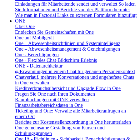
Einladungen für Mitarbeitende sendet und verwaltet
So laden
Sie Informationen und Berichte von der Plattform herunter
Wie man in Factorial Links zu externen Formularen hinzufügt
ONE
Über One
Entdecken Sie Gemeinschaften mit One
One auf Mobilgerät
One – Abwesenheitsrichtlinien und Systemintelligenz
One – Abwesenheitsmanagement & Genehmigungen
One - Berechtigungen
One - Flexibles Chat-Bildschirm-Erlebnis
ONE - Datenarchitektur
@Erwähnungen in einem Chat für genauen Personenkontext
Chatverlauf, mehrere Konversationen und angeheftete Chats
in One verwalten
Kreditverbrauchsübersicht und Upgrade-Flow in One
Fragen Sie One nach Ihren Dokumenten
Raumbuchungen mit ONE verwalten
Finanzarbeitsbereichsdaten in One
Ticketing und One: Verwalte alle Mitarbeiteranfragen an
einem Ort
Berichte zur Kostenstellenzuordnung in One herunterladen
One gemeinsame Gestaltung von Kursen und
Schulungsgruppen
One IA - Richtlinien - Sichtbarkeit, Benachrichtigungen &