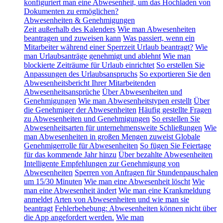
konfiguriert man eine Abwesenheit, um das Hochladen von
Dokumenten zu ermöglichen?
Abwesenheiten & Genehmigungen
Zeit außerhalb des Kalenders
Wie man Abwesenheiten
beantragen und zuweisen kann
Was passiert, wenn ein
Mitarbeiter während einer Sperrzeit Urlaub beantragt?
Wie
man Urlaubsanträge genehmigt und ablehnt
Wie man
blockierte Zeiträume für Urlaub einrichtet
So erstellen Sie
Anpassungen des Urlaubsanspruchs
So exportieren Sie den
Abwesenheitsbericht Ihrer Mitarbeitenden
Abwesenheitsansprüche
Über Abwesenheiten und
Genehmigungen
Wie man Abwesenheitstypen erstellt
Über
die Genehmiger der Abwesenheiten
Häufig gestellte Fragen
zu Abwesenheiten und Genehmigungen
So erstellen Sie
Abwesenheitsarten für unternehmensweite Schließungen
Wie
man Abwesenheiten in großen Mengen zuweist
Globale
Genehmigerrolle für Abwesenheiten
So fügen Sie Feiertage
für das kommende Jahr hinzu
Über bezahlte Abwesenheiten
Intelligente Empfehlungen zur Genehmigung von
Abwesenheiten
Sperren von Anfragen für Stundenpauschalen
um 15/30 Minuten
Wie man eine Abwesenheit löscht
Wie
man eine Abwesenheit ändert
Wie man eine Krankmeldung
anmeldet
Arten von Abwesenheiten und wie man sie
beantragt
Fehlerbehebung: Abwesenheiten können nicht über
die App angefordert werden.
Wie man