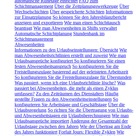
automatische Ruhetage einrichtet
FAQ zum
Schichtmanagement
Über die Zeitplanungswerkzeuge
Über
Wechselschichten
Über gespeicherte Schichten
Informationen
zur Einsatzplanung
So können Sie den Jahresbilanzbericht
anzeigen und exportieren
Wie man einen Schichttausch
beantragt
Wie man Abwesenheiten in Shifts verwaltet
Automatische Schichtplanung
Stundenbank im
Schichtmanagement
Abwesenheiten
Informationen zu den Urlaubseinstellungen: Übersicht
Wie
man Abwesenheitsrichtlinien erstellt und zuweist
Wie man
Urlaubsansprüche konfiguriert
So konfigurieren Sie einen
festen Abwesenheitsanspruch
So konfigurieren Sie die
Freistellungszulage basierend auf der geleisteten Arbeitszeit
So konfigurieren Sie die Freistellungszulage für Überstunden
Was passiert, wenn ich eine Urlaubsrichtlinie lösche?
Was
passiert bei Abwesenheiten, die mehr als einen Zyklus
umfassen?
Zu den Zeiträumen des Dienstalters
Häufig
gestellte Fragen zu den Abwesenheitseinstellungen
So
konfigurieren Sie Arbeitstage und Geschäftstage
Über die
Urlaubsregelung
So richten Sie die Übertragung von Urlaubs-
und Abwesenheitstagen ein
Urlaubsberechnungen
Wie man
Urlaubsansprüche importiert
Änderung der Gesamtzahl der
Urlaubstage zwischen den Jahren
Wie der Übertrag am Ende
des Jahres funktioniert
Forfait Jours: Flexible Zyklen
Wie