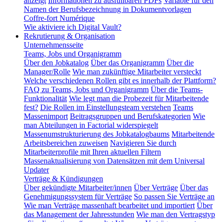
anzeigt
Informationen zu ausfüllbaren PDFs
Variable für den
Namen der Berufsbezeichnung in Dokumentvorlagen
Coffre-fort Numérique
Wie aktiviere ich Digital Vault?
Rekrutierung & Organisation
Unternehmensseite
Teams, Jobs und Organigramm
Über den Jobkatalog
Über das Organigramm
Über die
Manager/Rolle
Wie man zukünftige Mitarbeiter versteckt
Welche verschiedenen Rollen gibt es innerhalb der Plattform?
FAQ zu Teams, Jobs und Organigramm
Über die Teams-
Funktionalität
Wie legt man die Probezeit für Mitarbeitende
fest?
Die Rollen im Einstellungsteam verstehen
Teams
Massenimport
Beitragsgruppen und Berufskategorien
Wie
man Abteilungen in Factorial widerspiegelt
Massenumstrukturierung des Jobkatalogbaums
Mitarbeitende
Arbeitsbereichen zuweisen
Navigieren Sie durch
Mitarbeiterprofile mit Ihren aktuellen Filtern
Massenaktualisierung von Datensätzen mit dem Universal
Updater
Verträge & Kündigungen
Über gekündigte Mitarbeiter/innen
Über Verträge
Über das
Genehmigungssystem für Verträge
So passen Sie Verträge an
Wie man Verträge massenhaft bearbeitet und importiert
Über
das Management der Jahresstunden
Wie man den Vertragstyp