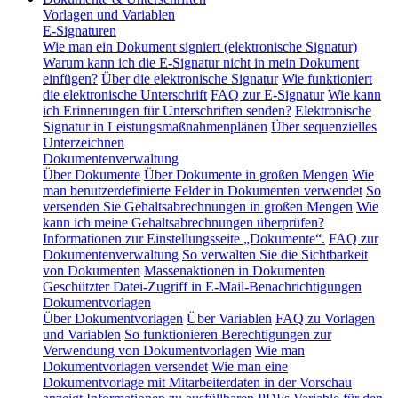
Vorlagen und Variablen
E-Signaturen
Wie man ein Dokument signiert (elektronische Signatur)
Warum kann ich die E-Signatur nicht in mein Dokument
einfügen?
Über die elektronische Signatur
Wie funktioniert
die elektronische Unterschrift
FAQ zur E-Signatur
Wie kann
ich Erinnerungen für Unterschriften senden?
Elektronische
Signatur in Leistungsmaßnahmenplänen
Über sequenzielles
Unterzeichnen
Dokumentenverwaltung
Über Dokumente
Über Dokumente in großen Mengen
Wie
man benutzerdefinierte Felder in Dokumenten verwendet
So
versenden Sie Gehaltsabrechnungen in großen Mengen
Wie
kann ich meine Gehaltsabrechnungen überprüfen?
Informationen zur Einstellungsseite „Dokumente“.
FAQ zur
Dokumentenverwaltung
So verwalten Sie die Sichtbarkeit
von Dokumenten
Massenaktionen in Dokumenten
Geschützter Datei-Zugriff in E-Mail-Benachrichtigungen
Dokumentvorlagen
Über Dokumentvorlagen
Über Variablen
FAQ zu Vorlagen
und Variablen
So funktionieren Berechtigungen zur
Verwendung von Dokumentvorlagen
Wie man
Dokumentvorlagen versendet
Wie man eine
Dokumentvorlage mit Mitarbeiterdaten in der Vorschau