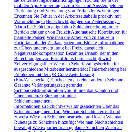
sie
Zeiterfassungsbenachrichtigungen
Richten Sie in der
mobilen App Erinnerungen zum Ein- und Ausstempeln ein
Einrichtung und Verwaltung von Forfait-Jours-Verträgen
Erkennen Sie Fehler in der Arbeitszeittabelle proaktiv mit
Warnmeldungen
Benachrichtigungen zur Zeiterfassung –
Alarm bei Schichtmanipulation
Saldenberechnung unter
Berücksichtigung von Freizeit
Automatische Korrekturen für
manuelle Pausen
Wie man die Arbeit von zu Hause in
Factorial abbildet
Zeitkategorien und Blöcke
Informationen
zur Überstundenvergütung bei Freizeitausgleich
Negativsaldokompensation
Bezahlter Urlaub, der in den
Berechnungen von Forfait Jours berücksichtigt wird
Zeitverfolgungsfilter
Wie man Zeiterfassungsberichte für
ausgeschiedene Mitarbeiter herunterlädt
Fehlerbehebung bei
Problemen mit der QR-Code Zeiterfassung
(Ein-/Auschecken)
Einchecken aus einer anderen Zeitzone
Gesamte Verlängerungszeit gerundet
Sichtbarkeitskonfiguration von Stundenbank, Saldo und
Überstunden/Ergänzungsstunden
Schichtmanagement
Informationen zu Schichtverwaltungsansichten
Über das
Schichtmanagement-Tool
Wie man Schichten erstellt und
zuweist
Wie man Schichten bearbeitet und löscht
Wie man
Ruhetage zu Schichten hinzufügt
Wie man Nachtschichten
bewältigt
Wie exportiert man geplante Schichten
Wie man