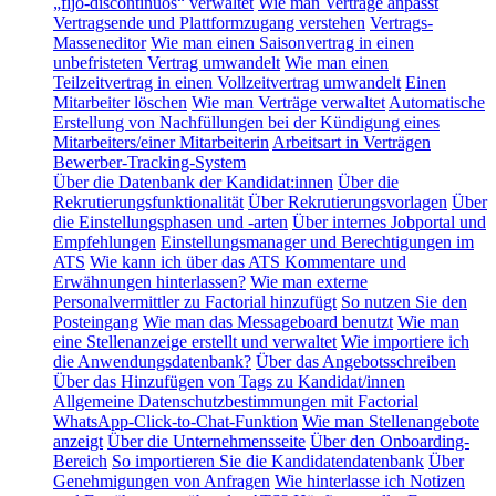
„fijo-discontinuos“ verwaltet
Wie man Verträge anpasst
Vertragsende und Plattformzugang verstehen
Vertrags-
Masseneditor
Wie man einen Saisonvertrag in einen
unbefristeten Vertrag umwandelt
Wie man einen
Teilzeitvertrag in einen Vollzeitvertrag umwandelt
Einen
Mitarbeiter löschen
Wie man Verträge verwaltet
Automatische
Erstellung von Nachfüllungen bei der Kündigung eines
Mitarbeiters/einer Mitarbeiterin
Arbeitsart in Verträgen
Bewerber-Tracking-System
Über die Datenbank der Kandidat:innen
Über die
Rekrutierungsfunktionalität
Über Rekrutierungsvorlagen
Über
die Einstellungsphasen und -arten
Über internes Jobportal und
Empfehlungen
Einstellungsmanager und Berechtigungen im
ATS
Wie kann ich über das ATS Kommentare und
Erwähnungen hinterlassen?
Wie man externe
Personalvermittler zu Factorial hinzufügt
So nutzen Sie den
Posteingang
Wie man das Messageboard benutzt
Wie man
eine Stellenanzeige erstellt und verwaltet
Wie importiere ich
die Anwendungsdatenbank?
Über das Angebotsschreiben
Über das Hinzufügen von Tags zu Kandidat/innen
Allgemeine Datenschutzbestimmungen mit Factorial
WhatsApp-Click-to-Chat-Funktion
Wie man Stellenangebote
anzeigt
Über die Unternehmensseite
Über den Onboarding-
Bereich
So importieren Sie die Kandidatendatenbank
Über
Genehmigungen von Anfragen
Wie hinterlasse ich Notizen