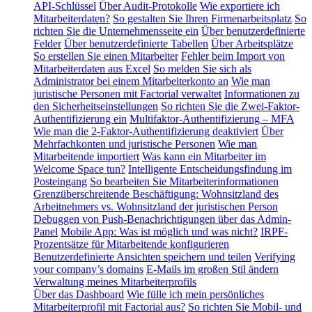
API-Schlüssel
Über Audit-Protokolle
Wie exportiere ich
Mitarbeiterdaten?
So gestalten Sie Ihren Firmenarbeitsplatz
So
richten Sie die Unternehmensseite ein
Über benutzerdefinierte
Felder
Über benutzerdefinierte Tabellen
Über Arbeitsplätze
So erstellen Sie einen Mitarbeiter
Fehler beim Import von
Mitarbeiterdaten aus Excel
So melden Sie sich als
Administrator bei einem Mitarbeiterkonto an
Wie man
juristische Personen mit Factorial verwaltet
Informationen zu
den Sicherheitseinstellungen
So richten Sie die Zwei-Faktor-
Authentifizierung ein
Multifaktor-Authentifizierung – MFA
Wie man die 2-Faktor-Authentifizierung deaktiviert
Über
Mehrfachkonten und juristische Personen
Wie man
Mitarbeitende importiert
Was kann ein Mitarbeiter im
Welcome Space tun?
Intelligente Entscheidungsfindung im
Posteingang
So bearbeiten Sie Mitarbeiterinformationen
Grenzüberschreitende Beschäftigung: Wohnsitzland des
Arbeitnehmers vs. Wohnsitzland der juristischen Person
Debuggen von Push-Benachrichtigungen über das Admin-
Panel
Mobile App: Was ist möglich und was nicht?
IRPF-
Prozentsätze für Mitarbeitende konfigurieren
Benutzerdefinierte Ansichten speichern und teilen
Verifying
your company’s domains
E-Mails im großen Stil ändern
Verwaltung meines Mitarbeiterprofils
Über das Dashboard
Wie fülle ich mein persönliches
Mitarbeiterprofil mit Factorial aus?
So richten Sie Mobil- und