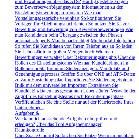
und Erwähnungen über das ATS?
Häufig gestellte Fragen
zum Bewerberverfolgungssystem
Informationen zu den
Einstellungsbewertungsformularen
Wie man
Vorstellungsgespräche vereinbart
So konfigurieren Sie
Vorlagen für Ablehnungsnachrichten
So nutzen Sie KI zur
Bewertung und Bewertung von Bewerberbewerbungen
Wie
man Kandidaten beim Übergang zwischen den Phasen
automatisch per E-Mail benachrichtigt
Multiportal-Integration
So rufen Sie Kandidaten von Ihrem Telefon aus an
So laden
Sie Lebensläufe in großen Mengen hoch
Wie man
Bewerbungen verwaltet
Über Rekrutierungsinsights
Über die
Rollen des Einstellungsteams
Wie man Kandidat/innen im
Bulk anschreibt
Premium-Stellenanzeigen: Marktplatz und
Genehmigungsprozess
Greifen Sie über ONE auf ATS-Daten
zu
Zum Einstellungsplan
Importieren Sie Stellenangebote im
Bulk mit dem universellen Importeur
Extrahieren Sie
Kandidat:in-Daten aus gescannten Lebensläufen
Verwalte den
Zugriff des Einstellungsteams nach Rekrutierungsphase
Veröffentlichen Sie eine Stelle nur auf der Karriereseite Ihres
Unternehmens
Aufgaben &
Wie kann ich ausstehende Aufgaben überprüfen und
erledigen?
Über das Tool Aufgabenmanager
Raumkontrolle
Über Space Control
So buchen Sie Plätze
Wie man buchbare