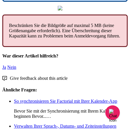
Beschr
ä
nken
Sie
die
Bildgr
ö
ß
e
auf
maximal
5
MB
(
keine
Gr
ö
ß
enangabe
erforderlich
)
.
Eine
Ü
berschreitung
dieser
Kapazit
ä
t
kann
zu
Problemen
beim
Anmeldevorgang
f
ü
hren
.
War dieser Artikel hilfreich?
Ja
Nein
Give feedback about this article
Ähnliche Fragen:
So synchronisieren Sie Factorial mit Ihrer Kalender-App
Bevor Sie mit der Synchronisierung mit Ihrem Kalender
beginnen Bevor...…
Verwalten Ihrer Sprach-, Datums- und Zeiteinstellungen