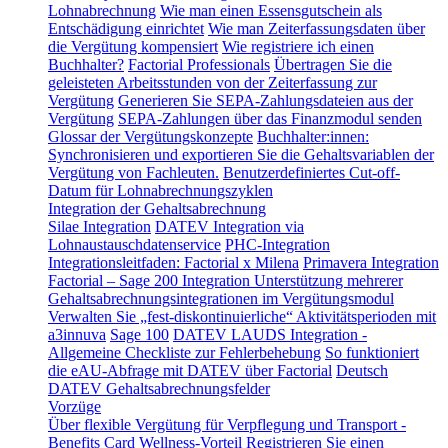
Lohnabrechnung
Wie man einen Essensgutschein als
Entschädigung einrichtet
Wie man Zeiterfassungsdaten über
die Vergütung kompensiert
Wie registriere ich einen
Buchhalter?
Factorial Professionals
Übertragen Sie die
geleisteten Arbeitsstunden von der Zeiterfassung zur
Vergütung
Generieren Sie SEPA-Zahlungsdateien aus der
Vergütung
SEPA-Zahlungen über das Finanzmodul senden
Glossar der Vergütungskonzepte
Buchhalter:innen:
Synchronisieren und exportieren Sie die Gehaltsvariablen der
Vergütung von Fachleuten.
Benutzerdefiniertes Cut-off-
Datum für Lohnabrechnungszyklen
Integration der Gehaltsabrechnung
Silae Integration
DATEV Integration via
Lohnaustauschdatenservice
PHC-Integration
Integrationsleitfaden: Factorial x Milena
Primavera Integration
Factorial – Sage 200 Integration
Unterstützung mehrerer
Gehaltsabrechnungsintegrationen im Vergütungsmodul
Verwalten Sie „fest-diskontinuierliche“ Aktivitätsperioden mit
a3innuva
Sage 100
DATEV LAUDS Integration -
Allgemeine Checkliste zur Fehlerbehebung
So funktioniert
die eAU-Abfrage mit DATEV über Factorial
Deutsch
DATEV Gehaltsabrechnungsfelder
Vorzüge
Über flexible Vergütung für Verpflegung und Transport -
Benefits Card
Wellness-Vorteil
Registrieren Sie einen