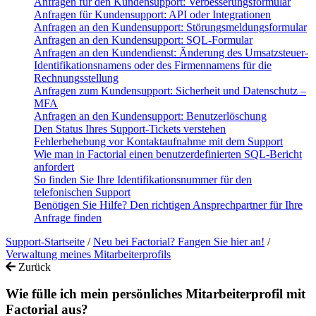
Anfragen für den Kundensupport: Verbesserungsformular
Anfragen für Kundensupport: API oder Integrationen
Anfragen an den Kundensupport: Störungsmeldungsformular
Anfragen an den Kundensupport: SQL-Formular
Anfragen an den Kundendienst: Änderung des Umsatzsteuer-
Identifikationsnamens oder des Firmennamens für die
Rechnungsstellung
Anfragen zum Kundensupport: Sicherheit und Datenschutz –
MFA
Anfragen an den Kundensupport: Benutzerlöschung
Den Status Ihres Support-Tickets verstehen
Fehlerbehebung vor Kontaktaufnahme mit dem Support
Wie man in Factorial einen benutzerdefinierten SQL-Bericht
anfordert
So finden Sie Ihre Identifikationsnummer für den
telefonischen Support
Benötigen Sie Hilfe? Den richtigen Ansprechpartner für Ihre
Anfrage finden
Support-Startseite
/
Neu bei Factorial? Fangen Sie hier an!
/
Verwaltung meines Mitarbeiterprofils
Zurück
Wie fülle ich mein persönliches Mitarbeiterprofil mit
Factorial aus?