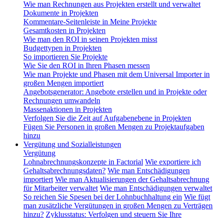
Wie man Rechnungen aus Projekten erstellt und verwaltet
Dokumente in Projekten
Kommentare-Seitenleiste in Meine Projekte
Gesamtkosten in Projekten
Wie man den ROI in seinen Projekten misst
Budgettypen in Projekten
So importieren Sie Projekte
Wie Sie den ROI in Ihren Phasen messen
Wie man Projekte und Phasen mit dem Universal Importer in
großen Mengen importiert
Angebotsgenerator: Angebote erstellen und in Projekte oder
Rechnungen umwandeln
Massenaktionen in Projekten
Verfolgen Sie die Zeit auf Aufgabenebene in Projekten
Fügen Sie Personen in großen Mengen zu Projektaufgaben
hinzu
Vergütung und Sozialleistungen
Vergütung
Lohnabrechnungskonzepte in Factorial
Wie exportiere ich
Gehaltsabrechnungsdaten?
Wie man Entschädigungen
importiert
Wie man Aktualisierungen der Gehaltsabrechnung
für Mitarbeiter verwaltet
Wie man Entschädigungen verwaltet
So reichen Sie Spesen bei der Lohnbuchhaltung ein
Wie fügt
man zusätzliche Vergütungen in großen Mengen zu Verträgen
hinzu?
Zyklusstatus: Verfolgen und steuern Sie Ihre