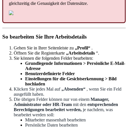
gleichzeitig
die
Genauigkeit
der
Datens
ä
tze
.
So
bearbeiten
Sie
Ihre
Arbeitsdetails
Gehen
Sie
in
Ihrer
Seitenleiste
zu
„
Profil
“
.
Ö
ffnen
Sie
die
Registerkarte
„
Arbeitsdetails
“
.
Sie
k
ö
nnen
die
folgenden
Felder
bearbeiten
:
Grundlegende
Informationen
>
Pers
ö
nliche
E
-
Mail
-
Adresse
Benutzerdefinierte
Felder
Einstellungen
f
ü
r
die
Gesichtserkennung
>
Bild
hochladen
Klicken
Sie
jedes
Mal
auf
„
Absenden
“
,
wenn
Sie
ein
Feld
ausgef
ü
llt
haben
.
Die
ü
brigen
Felder
k
ö
nnen
nur
von
einem
Manager
,
Administrator
oder
HR
-
Team
mit
den
entsprechenden
Berechtigungen
bearbeitet
werden
,
je
nachdem
,
was
bearbeitet
werden
soll
:
Mitarbeiter
massenhaft
bearbeiten
Pers
ö
nliche
Daten
bearbeiten