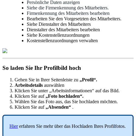
Pers
ö
nliche
Daten
anzeigen
Siehe
die
Firmenkennung
des
Mitarbeiters
.
Firmenkennung
des
Mitarbeiters
bearbeiten
Bearbeiten
Sie
den
Vorgesetzten
des
Mitarbeiters
.
Siehe
Dienstalter
des
Mitarbeiters
Dienstalter
des
Mitarbeiters
bearbeiten
Siehe
Kostenstellenzuordnungen
Kostenstellenzuordnungen
verwalten
So
laden
Sie
Ihr
Profilbild
hoch
Gehen
Sie
in
Ihrer
Seitenleiste
zu
„
Profil
“
.
Arbeitsdetails
ausw
ä
hlen
Klicken
Sie
unter
„
Arbeitsinformationen
“
auf
das
Bild
.
Klicken
Sie
auf
„
Foto
hochladen
“
.
W
ä
hlen
Sie
das
Foto
aus
,
das
Sie
hochladen
m
ö
chten
.
Klicken
Sie
auf
„
Absenden
“
.
Hier
erfahren
Sie
mehr
ü
ber
das
Hochladen
Ihres
Profilfotos
.