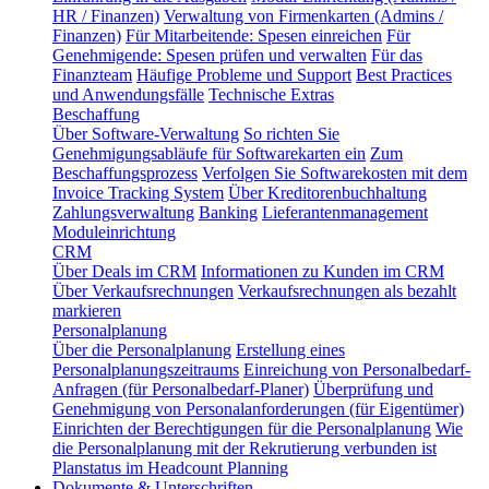
HR / Finanzen)
Verwaltung von Firmenkarten (Admins /
Finanzen)
Für Mitarbeitende: Spesen einreichen
Für
Genehmigende: Spesen prüfen und verwalten
Für das
Finanzteam
Häufige Probleme und Support
Best Practices
und Anwendungsfälle
Technische Extras
Beschaffung
Über Software-Verwaltung
So richten Sie
Genehmigungsabläufe für Softwarekarten ein
Zum
Beschaffungsprozess
Verfolgen Sie Softwarekosten mit dem
Invoice Tracking System
Über Kreditorenbuchhaltung
Zahlungsverwaltung
Banking
Lieferantenmanagement
Moduleinrichtung
CRM
Über Deals im CRM
Informationen zu Kunden im CRM
Über Verkaufsrechnungen
Verkaufsrechnungen als bezahlt
markieren
Personalplanung
Über die Personalplanung
Erstellung eines
Personalplanungszeitraums
Einreichung von Personalbedarf-
Anfragen (für Personalbedarf-Planer)
Überprüfung und
Genehmigung von Personalanforderungen (für Eigentümer)
Einrichten der Berechtigungen für die Personalplanung
Wie
die Personalplanung mit der Rekrutierung verbunden ist
Planstatus im Headcount Planning
Dokumente & Unterschriften