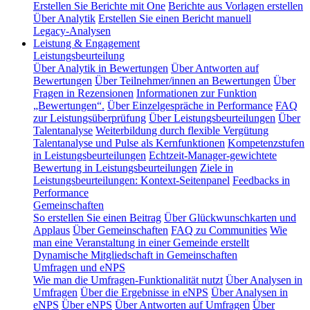
Erstellen Sie Berichte mit One
Berichte aus Vorlagen erstellen
Über Analytik
Erstellen Sie einen Bericht manuell
Legacy-Analysen
Leistung & Engagement
Leistungsbeurteilung
Über Analytik in Bewertungen
Über Antworten auf
Bewertungen
Über Teilnehmer/innen an Bewertungen
Über
Fragen in Rezensionen
Informationen zur Funktion
„Bewertungen“.
Über Einzelgespräche in Performance
FAQ
zur Leistungsüberprüfung
Über Leistungsbeurteilungen
Über
Talentanalyse
Weiterbildung durch flexible Vergütung
Talentanalyse und Pulse als Kernfunktionen
Kompetenzstufen
in Leistungsbeurteilungen
Echtzeit-Manager-gewichtete
Bewertung in Leistungsbeurteilungen
Ziele in
Leistungsbeurteilungen: Kontext-Seitenpanel
Feedbacks in
Performance
Gemeinschaften
So erstellen Sie einen Beitrag
Über Glückwunschkarten und
Applaus
Über Gemeinschaften
FAQ zu Communities
Wie
man eine Veranstaltung in einer Gemeinde erstellt
Dynamische Mitgliedschaft in Gemeinschaften
Umfragen und eNPS
Wie man die Umfragen-Funktionalität nutzt
Über Analysen in
Umfragen
Über die Ergebnisse in eNPS
Über Analysen in
eNPS
Über eNPS
Über Antworten auf Umfragen
Über