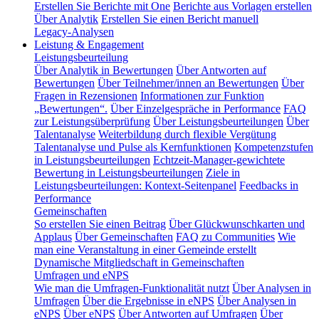
Erstellen Sie Berichte mit One
Berichte aus Vorlagen erstellen
Über Analytik
Erstellen Sie einen Bericht manuell
Legacy-Analysen
Leistung & Engagement
Leistungsbeurteilung
Über Analytik in Bewertungen
Über Antworten auf
Bewertungen
Über Teilnehmer/innen an Bewertungen
Über
Fragen in Rezensionen
Informationen zur Funktion
„Bewertungen“.
Über Einzelgespräche in Performance
FAQ
zur Leistungsüberprüfung
Über Leistungsbeurteilungen
Über
Talentanalyse
Weiterbildung durch flexible Vergütung
Talentanalyse und Pulse als Kernfunktionen
Kompetenzstufen
in Leistungsbeurteilungen
Echtzeit-Manager-gewichtete
Bewertung in Leistungsbeurteilungen
Ziele in
Leistungsbeurteilungen: Kontext-Seitenpanel
Feedbacks in
Performance
Gemeinschaften
So erstellen Sie einen Beitrag
Über Glückwunschkarten und
Applaus
Über Gemeinschaften
FAQ zu Communities
Wie
man eine Veranstaltung in einer Gemeinde erstellt
Dynamische Mitgliedschaft in Gemeinschaften
Umfragen und eNPS
Wie man die Umfragen-Funktionalität nutzt
Über Analysen in
Umfragen
Über die Ergebnisse in eNPS
Über Analysen in
eNPS
Über eNPS
Über Antworten auf Umfragen
Über