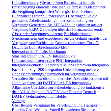
Lohnabrechnung
Wie man einen Essensgutschein als
Entschädigung einrichtet
Wie man Zeiterfassungsdaten über
die Vergütung kompensiert
Wie registriere ich einen
Buchhalter?
Factorial Professionals
Übertragen Sie die
geleisteten Arbeitsstunden von der Zeiterfassung zur
Vergütung
Generieren Sie SEPA-Zahlungsdateien aus der
Vergütung
SEPA-Zahlungen über das Finanzmodul senden
Glossar der Vergütungskonzepte
Buchhalter:innen:
Synchronisieren und exportieren Sie die Gehaltsvariablen der
Vergütung von Fachleuten.
Benutzerdefiniertes Cut-off-
Datum für Lohnabrechnungszyklen
Integration der Gehaltsabrechnung
Silae Integration
DATEV Integration via
Lohnaustauschdatenservice
PHC-Integration
Integrationsleitfaden: Factorial x Milena
Primavera Integration
Factorial – Sage 200 Integration
Unterstützung mehrerer
Gehaltsabrechnungsintegrationen im Vergütungsmodul
Verwalten Sie „fest-diskontinuierliche“ Aktivitätsperioden mit
a3innuva
Sage 100
DATEV LAUDS Integration -
Allgemeine Checkliste zur Fehlerbehebung
So funktioniert
die eAU-Abfrage mit DATEV über Factorial
Deutsch
DATEV Gehaltsabrechnungsfelder
Vorzüge
Über flexible Vergütung für Verpflegung und Transport -
Benefits Card
Wellness-Vorteil
Registrieren Sie einen