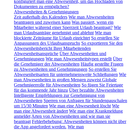
konfiguriert man eine Abwesenheit, um das Hochladen von
Dokumenten zu ermöglichen?
Abwesenheiten & Genehmigungen
Zeit außerhalb des Kalenders
Wie man Abwesenheiten
beantragen und zuweisen kann
Was passiert, wenn ein
Mitarbeiter während einer Sperrzeit Urlaub beantragt?
Wie
man Urlaubsanträge genehmigt und ablehnt
Wie man
blockierte Zeiträume für Urlaub einrichtet
So erstellen Sie
Anpassungen des Urlaubsanspruchs
So exportieren Sie den
Abwesenheitsbericht Ihrer Mitarbeitenden
Abwesenheitsansprüche
Über Abwesenheiten und
Genehmigungen
Wie man Abwesenheitstypen erstellt
Über
die Genehmiger der Abwesenheiten
Häufig gestellte Fragen
zu Abwesenheiten und Genehmigungen
So erstellen Sie
Abwesenheitsarten für unternehmensweite Schließungen
Wie
man Abwesenheiten in großen Mengen zuweist
Globale
Genehmigerrolle für Abwesenheiten
So fügen Sie Feiertage
für das kommende Jahr hinzu
Über bezahlte Abwesenheiten
Intelligente Empfehlungen zur Genehmigung von
Abwesenheiten
Sperren von Anfragen für Stundenpauschalen
um 15/30 Minuten
Wie man eine Abwesenheit löscht
Wie
man eine Abwesenheit ändert
Wie man eine Krankmeldung
anmeldet
Arten von Abwesenheiten und wie man sie
beantragt
Fehlerbehebung: Abwesenheiten können nicht über
die App angefordert werden.
Wie man