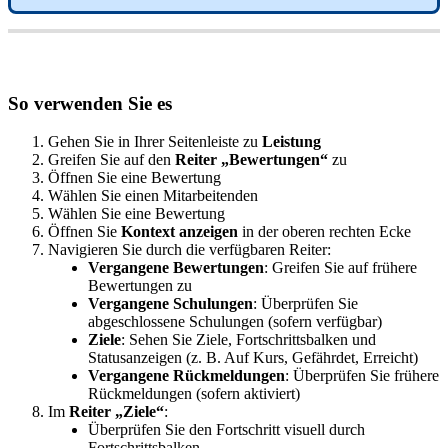
So
verwenden
Sie
es
Gehen
Sie
in
Ihrer
Seitenleiste
zu
Leistung
Greifen
Sie
auf
den
Reiter
„
Bewertungen
“
zu
Ö
ffnen
Sie
eine
Bewertung
W
ä
hlen
Sie
einen
Mitarbeitenden
W
ä
hlen
Sie
eine
Bewertung
Ö
ffnen
Sie
Kontext
anzeigen
in
der
oberen
rechten
Ecke
Navigieren
Sie
durch
die
verf
ü
gbaren
Reiter
:
Vergangene
Bewertungen
:
Greifen
Sie
auf
fr
ü
here
Bewertungen
zu
Vergangene
Schulungen
:
Ü
berpr
ü
fen
Sie
abgeschlossene
Schulungen
(
sofern
verf
ü
gbar
)
Ziele
:
Sehen
Sie
Ziele
,
Fortschrittsbalken
und
Statusanzeigen
(
z
.
B
.
Auf
Kurs
,
Gef
ä
hrdet
,
Erreicht
)
Vergangene
R
ü
ckmeldungen
:
Ü
berpr
ü
fen
Sie
fr
ü
here
R
ü
ckmeldungen
(
sofern
aktiviert
)
Im
Reiter
„
Ziele
“
:
Ü
berpr
ü
fen
Sie
den
Fortschritt
visuell
durch
Fortschrittsbalken