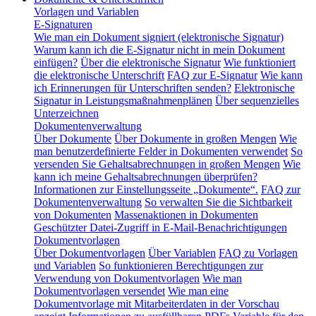
Vorlagen und Variablen
E-Signaturen
Wie man ein Dokument signiert (elektronische Signatur)
Warum kann ich die E-Signatur nicht in mein Dokument
einfügen?
Über die elektronische Signatur
Wie funktioniert
die elektronische Unterschrift
FAQ zur E-Signatur
Wie kann
ich Erinnerungen für Unterschriften senden?
Elektronische
Signatur in Leistungsmaßnahmenplänen
Über sequenzielles
Unterzeichnen
Dokumentenverwaltung
Über Dokumente
Über Dokumente in großen Mengen
Wie
man benutzerdefinierte Felder in Dokumenten verwendet
So
versenden Sie Gehaltsabrechnungen in großen Mengen
Wie
kann ich meine Gehaltsabrechnungen überprüfen?
Informationen zur Einstellungsseite „Dokumente“.
FAQ zur
Dokumentenverwaltung
So verwalten Sie die Sichtbarkeit
von Dokumenten
Massenaktionen in Dokumenten
Geschützter Datei-Zugriff in E-Mail-Benachrichtigungen
Dokumentvorlagen
Über Dokumentvorlagen
Über Variablen
FAQ zu Vorlagen
und Variablen
So funktionieren Berechtigungen zur
Verwendung von Dokumentvorlagen
Wie man
Dokumentvorlagen versendet
Wie man eine
Dokumentvorlage mit Mitarbeiterdaten in der Vorschau