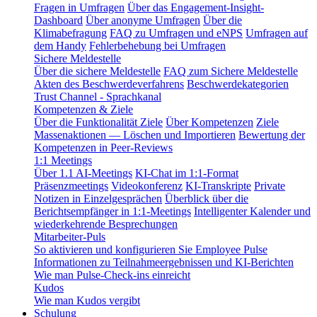
Fragen in Umfragen
Über das Engagement-Insight-
Dashboard
Über anonyme Umfragen
Über die
Klimabefragung
FAQ zu Umfragen und eNPS
Umfragen auf
dem Handy
Fehlerbehebung bei Umfragen
Sichere Meldestelle
Über die sichere Meldestelle
FAQ zum Sichere Meldestelle
Akten des Beschwerdeverfahrens
Beschwerdekategorien
Trust Channel - Sprachkanal
Kompetenzen & Ziele
Über die Funktionalität Ziele
Über Kompetenzen
Ziele
Massenaktionen — Löschen und Importieren
Bewertung der
Kompetenzen in Peer-Reviews
1:1 Meetings
Über 1.1 AI-Meetings
KI-Chat im 1:1-Format
Präsenzmeetings
Videokonferenz
KI-Transkripte
Private
Notizen in Einzelgesprächen
Überblick über die
Berichtsempfänger in 1:1-Meetings
Intelligenter Kalender und
wiederkehrende Besprechungen
Mitarbeiter-Puls
So aktivieren und konfigurieren Sie Employee Pulse
Informationen zu Teilnahmeergebnissen und KI-Berichten
Wie man Pulse-Check-ins einreicht
Kudos
Wie man Kudos vergibt
Schulung