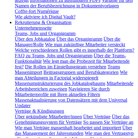
anzeigt
Informationen zu ausfüllbaren PDFs
Variable für den
Namen der Berufsbezeichnung in Dokumentvorlagen
Coffre-fort Numérique
Wie aktiviere ich Digital Vault?
Rekrutierung & Organisation
Unternehmensseite
Teams, Jobs und Organigramm
Über den Jobkatalog
Über das Organigramm
Über die
Manager/Rolle
Wie man zukünftige Mitarbeiter versteckt
Welche verschiedenen Rollen gibt es innerhalb der Plattform?
FAQ zu Teams, Jobs und Organigramm
Über die Teams-
Funktionalität
Wie legt man die Probezeit für Mitarbeitende
fest?
Die Rollen im Einstellungsteam verstehen
Teams
Massenimport
Beitragsgruppen und Berufskategorien
Wie
man Abteilungen in Factorial widerspiegelt
Massenumstrukturierung des Jobkatalogbaums
Mitarbeitende
Arbeitsbereichen zuweisen
Navigieren Sie durch
Mitarbeiterprofile mit Ihren aktuellen Filtern
Massenaktualisierung von Datensätzen mit dem Universal
Updater
Verträge & Kündigungen
Über gekündigte Mitarbeiter/innen
Über Verträge
Über das
Genehmigungssystem für Verträge
So passen Sie Verträge an
Wie man Verträge massenhaft bearbeitet und importiert
Über
das Management der Jahresstunden
Wie man den Vertragstyp