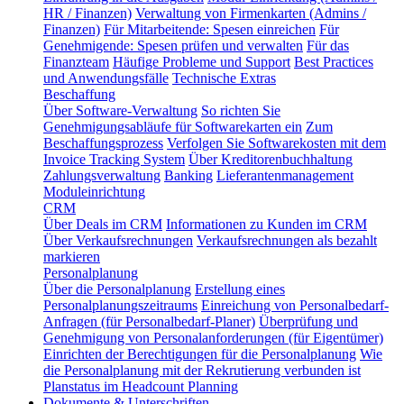
HR / Finanzen)
Verwaltung von Firmenkarten (Admins /
Finanzen)
Für Mitarbeitende: Spesen einreichen
Für
Genehmigende: Spesen prüfen und verwalten
Für das
Finanzteam
Häufige Probleme und Support
Best Practices
und Anwendungsfälle
Technische Extras
Beschaffung
Über Software-Verwaltung
So richten Sie
Genehmigungsabläufe für Softwarekarten ein
Zum
Beschaffungsprozess
Verfolgen Sie Softwarekosten mit dem
Invoice Tracking System
Über Kreditorenbuchhaltung
Zahlungsverwaltung
Banking
Lieferantenmanagement
Moduleinrichtung
CRM
Über Deals im CRM
Informationen zu Kunden im CRM
Über Verkaufsrechnungen
Verkaufsrechnungen als bezahlt
markieren
Personalplanung
Über die Personalplanung
Erstellung eines
Personalplanungszeitraums
Einreichung von Personalbedarf-
Anfragen (für Personalbedarf-Planer)
Überprüfung und
Genehmigung von Personalanforderungen (für Eigentümer)
Einrichten der Berechtigungen für die Personalplanung
Wie
die Personalplanung mit der Rekrutierung verbunden ist
Planstatus im Headcount Planning
Dokumente & Unterschriften