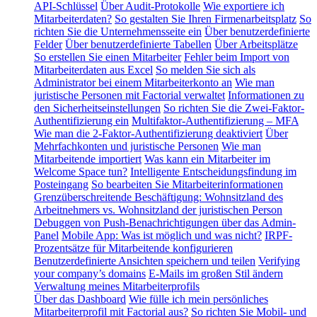
API-Schlüssel
Über Audit-Protokolle
Wie exportiere ich
Mitarbeiterdaten?
So gestalten Sie Ihren Firmenarbeitsplatz
So
richten Sie die Unternehmensseite ein
Über benutzerdefinierte
Felder
Über benutzerdefinierte Tabellen
Über Arbeitsplätze
So erstellen Sie einen Mitarbeiter
Fehler beim Import von
Mitarbeiterdaten aus Excel
So melden Sie sich als
Administrator bei einem Mitarbeiterkonto an
Wie man
juristische Personen mit Factorial verwaltet
Informationen zu
den Sicherheitseinstellungen
So richten Sie die Zwei-Faktor-
Authentifizierung ein
Multifaktor-Authentifizierung – MFA
Wie man die 2-Faktor-Authentifizierung deaktiviert
Über
Mehrfachkonten und juristische Personen
Wie man
Mitarbeitende importiert
Was kann ein Mitarbeiter im
Welcome Space tun?
Intelligente Entscheidungsfindung im
Posteingang
So bearbeiten Sie Mitarbeiterinformationen
Grenzüberschreitende Beschäftigung: Wohnsitzland des
Arbeitnehmers vs. Wohnsitzland der juristischen Person
Debuggen von Push-Benachrichtigungen über das Admin-
Panel
Mobile App: Was ist möglich und was nicht?
IRPF-
Prozentsätze für Mitarbeitende konfigurieren
Benutzerdefinierte Ansichten speichern und teilen
Verifying
your company’s domains
E-Mails im großen Stil ändern
Verwaltung meines Mitarbeiterprofils
Über das Dashboard
Wie fülle ich mein persönliches
Mitarbeiterprofil mit Factorial aus?
So richten Sie Mobil- und