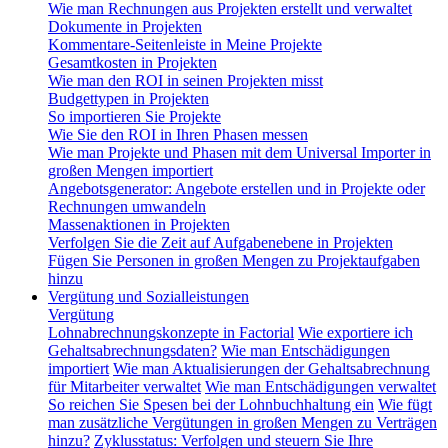
Wie man Rechnungen aus Projekten erstellt und verwaltet
Dokumente in Projekten
Kommentare-Seitenleiste in Meine Projekte
Gesamtkosten in Projekten
Wie man den ROI in seinen Projekten misst
Budgettypen in Projekten
So importieren Sie Projekte
Wie Sie den ROI in Ihren Phasen messen
Wie man Projekte und Phasen mit dem Universal Importer in
großen Mengen importiert
Angebotsgenerator: Angebote erstellen und in Projekte oder
Rechnungen umwandeln
Massenaktionen in Projekten
Verfolgen Sie die Zeit auf Aufgabenebene in Projekten
Fügen Sie Personen in großen Mengen zu Projektaufgaben
hinzu
Vergütung und Sozialleistungen
Vergütung
Lohnabrechnungskonzepte in Factorial
Wie exportiere ich
Gehaltsabrechnungsdaten?
Wie man Entschädigungen
importiert
Wie man Aktualisierungen der Gehaltsabrechnung
für Mitarbeiter verwaltet
Wie man Entschädigungen verwaltet
So reichen Sie Spesen bei der Lohnbuchhaltung ein
Wie fügt
man zusätzliche Vergütungen in großen Mengen zu Verträgen
hinzu?
Zyklusstatus: Verfolgen und steuern Sie Ihre