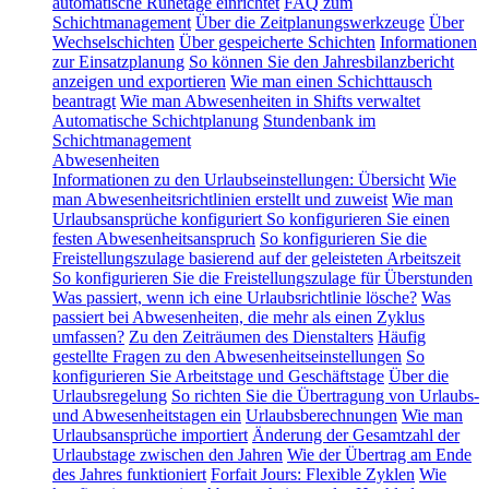
automatische Ruhetage einrichtet
FAQ zum
Schichtmanagement
Über die Zeitplanungswerkzeuge
Über
Wechselschichten
Über gespeicherte Schichten
Informationen
zur Einsatzplanung
So können Sie den Jahresbilanzbericht
anzeigen und exportieren
Wie man einen Schichttausch
beantragt
Wie man Abwesenheiten in Shifts verwaltet
Automatische Schichtplanung
Stundenbank im
Schichtmanagement
Abwesenheiten
Informationen zu den Urlaubseinstellungen: Übersicht
Wie
man Abwesenheitsrichtlinien erstellt und zuweist
Wie man
Urlaubsansprüche konfiguriert
So konfigurieren Sie einen
festen Abwesenheitsanspruch
So konfigurieren Sie die
Freistellungszulage basierend auf der geleisteten Arbeitszeit
So konfigurieren Sie die Freistellungszulage für Überstunden
Was passiert, wenn ich eine Urlaubsrichtlinie lösche?
Was
passiert bei Abwesenheiten, die mehr als einen Zyklus
umfassen?
Zu den Zeiträumen des Dienstalters
Häufig
gestellte Fragen zu den Abwesenheitseinstellungen
So
konfigurieren Sie Arbeitstage und Geschäftstage
Über die
Urlaubsregelung
So richten Sie die Übertragung von Urlaubs-
und Abwesenheitstagen ein
Urlaubsberechnungen
Wie man
Urlaubsansprüche importiert
Änderung der Gesamtzahl der
Urlaubstage zwischen den Jahren
Wie der Übertrag am Ende
des Jahres funktioniert
Forfait Jours: Flexible Zyklen
Wie