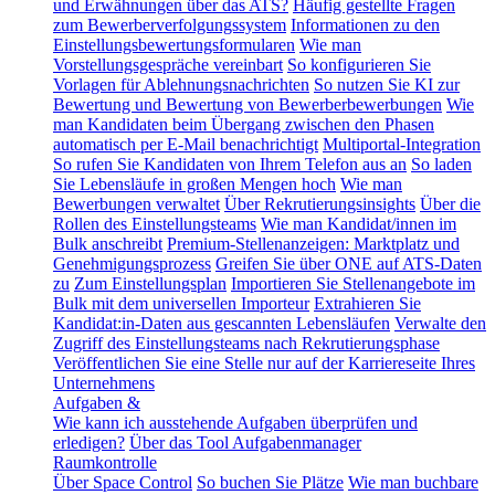
und Erwähnungen über das ATS?
Häufig gestellte Fragen
zum Bewerberverfolgungssystem
Informationen zu den
Einstellungsbewertungsformularen
Wie man
Vorstellungsgespräche vereinbart
So konfigurieren Sie
Vorlagen für Ablehnungsnachrichten
So nutzen Sie KI zur
Bewertung und Bewertung von Bewerberbewerbungen
Wie
man Kandidaten beim Übergang zwischen den Phasen
automatisch per E-Mail benachrichtigt
Multiportal-Integration
So rufen Sie Kandidaten von Ihrem Telefon aus an
So laden
Sie Lebensläufe in großen Mengen hoch
Wie man
Bewerbungen verwaltet
Über Rekrutierungsinsights
Über die
Rollen des Einstellungsteams
Wie man Kandidat/innen im
Bulk anschreibt
Premium-Stellenanzeigen: Marktplatz und
Genehmigungsprozess
Greifen Sie über ONE auf ATS-Daten
zu
Zum Einstellungsplan
Importieren Sie Stellenangebote im
Bulk mit dem universellen Importeur
Extrahieren Sie
Kandidat:in-Daten aus gescannten Lebensläufen
Verwalte den
Zugriff des Einstellungsteams nach Rekrutierungsphase
Veröffentlichen Sie eine Stelle nur auf der Karriereseite Ihres
Unternehmens
Aufgaben &
Wie kann ich ausstehende Aufgaben überprüfen und
erledigen?
Über das Tool Aufgabenmanager
Raumkontrolle
Über Space Control
So buchen Sie Plätze
Wie man buchbare