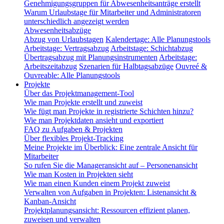
Genehmigungsgruppen für Abwesenheitsanträge erstellt
Warum Urlaubstage für Mitarbeiter und Administratoren
unterschiedlich angezeigt werden
Abwesenheitsabzüge
Abzug von Urlaubstagen
Kalendertage: Alle Planungstools
Arbeitstage: Vertragsabzug
Arbeitstage: Schichtabzug
Übertragsabzug mit Planungsinstrumenten
Arbeitstage:
Arbeitszeitabzug
Szenarien für Halbtagsabzüge
Ouvreé &
Ouvreable: Alle Planungstools
Projekte
Über das Projektmanagement-Tool
Wie man Projekte erstellt und zuweist
Wie fügt man Projekte in registrierte Schichten hinzu?
Wie man Projektdaten ansieht und exportiert
FAQ zu Aufgaben & Projekten
Über flexibles Projekt-Tracking
Meine Projekte im Überblick: Eine zentrale Ansicht für
Mitarbeiter
So rufen Sie die Manageransicht auf – Personenansicht
Wie man Kosten in Projekten sieht
Wie man einen Kunden einem Projekt zuweist
Verwalten von Aufgaben in Projekten: Listenansicht &
Kanban-Ansicht
Projektplanungsansicht: Ressourcen effizient planen,
zuweisen und verwalten