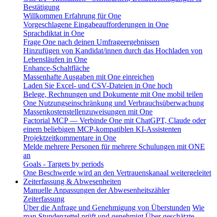
Bestätigung
Willkommen Erfahrung für One
Vorgeschlagene Eingabeaufforderungen in One
Sprachdiktat in One
Frage One nach deinen Umfrageergebnissen
Hinzufügen von Kandidat/innen durch das Hochladen von
Lebensläufen in One
Enhance-Schaltfläche
Massenhafte Ausgaben mit One einreichen
Laden Sie Excel- und CSV-Dateien in One hoch
Belege, Rechnungen und Dokumente mit One mobil teilen
One Nutzungseinschränkung und Verbrauchsüberwachung
Massenkostenstellenzuweisungen mit One
Factorial MCP — Verbinde One mit ChatGPT, Claude oder
einem beliebigen MCP-kompatiblen KI-Assistenten
Projektzeitkommentare in One
Melde mehrere Personen für mehrere Schulungen mit ONE
an
Goals - Targets by periods
One Beschwerde wird an den Vertrauenskanaal weitergeleitet
Zeiterfassung & Abwesenheiten
Manuelle Anpassungen der Abwesenheitszähler
Zeiterfassung
Über die Anfrage und Genehmigung von Überstunden
Wie
man Stundenzettel prüft und genehmigt
Über geschätzte