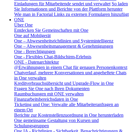
Einladungen für Mitarbeitende sendet und verwaltet
So laden
Sie Informationen und Berichte von der Plattform herunter
Wie man in Factorial Links zu externen Formularen hinzufügt
ONE
Über One
Entdecken Sie Gemeinschaften mit One
One auf Mobilgerät
One – Abwesenheitsrichtlinien und Systemintelligenz
One – Abwesenheitsmanagement & Genehmigungen
One - Berechtigungen
One - Flexibles Chat-Bildschirm-Erlebnis
ONE - Datenarchitektur
@Erwähnungen in einem Chat für genauen Personenkontext
Chatverlauf, mehrere Konversationen und angeheftete Chats
in One verwalten
Kreditverbrauchsübersicht und Upgrade-Flow in One
Fragen Sie One nach Ihren Dokumenten
Raumbuchungen mit ONE verwalten
Finanzarbeitsbereichsdaten in One
Ticketing und One: Verwalte alle Mitarbeiteranfragen an
einem Ort
Berichte zur Kostenstellenzuordnung in One herunterladen
One gemeinsame Gestaltung von Kursen und
Schulungsgruppen
One IA - Richtlinien - Sichtbarkeit, Benachrichtigungen &