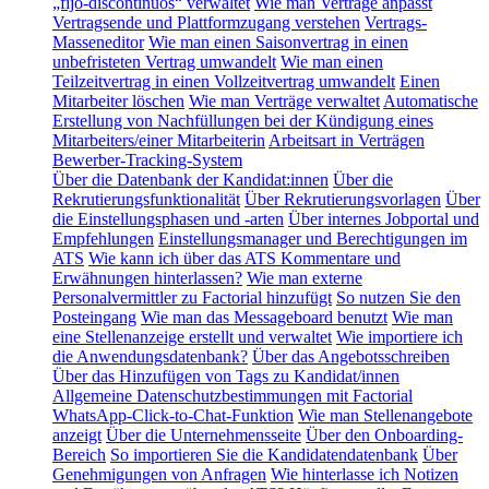
„fijo-discontinuos“ verwaltet
Wie man Verträge anpasst
Vertragsende und Plattformzugang verstehen
Vertrags-
Masseneditor
Wie man einen Saisonvertrag in einen
unbefristeten Vertrag umwandelt
Wie man einen
Teilzeitvertrag in einen Vollzeitvertrag umwandelt
Einen
Mitarbeiter löschen
Wie man Verträge verwaltet
Automatische
Erstellung von Nachfüllungen bei der Kündigung eines
Mitarbeiters/einer Mitarbeiterin
Arbeitsart in Verträgen
Bewerber-Tracking-System
Über die Datenbank der Kandidat:innen
Über die
Rekrutierungsfunktionalität
Über Rekrutierungsvorlagen
Über
die Einstellungsphasen und -arten
Über internes Jobportal und
Empfehlungen
Einstellungsmanager und Berechtigungen im
ATS
Wie kann ich über das ATS Kommentare und
Erwähnungen hinterlassen?
Wie man externe
Personalvermittler zu Factorial hinzufügt
So nutzen Sie den
Posteingang
Wie man das Messageboard benutzt
Wie man
eine Stellenanzeige erstellt und verwaltet
Wie importiere ich
die Anwendungsdatenbank?
Über das Angebotsschreiben
Über das Hinzufügen von Tags zu Kandidat/innen
Allgemeine Datenschutzbestimmungen mit Factorial
WhatsApp-Click-to-Chat-Funktion
Wie man Stellenangebote
anzeigt
Über die Unternehmensseite
Über den Onboarding-
Bereich
So importieren Sie die Kandidatendatenbank
Über
Genehmigungen von Anfragen
Wie hinterlasse ich Notizen