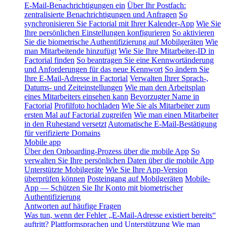
E-Mail-Benachrichtigungen ein
Über Ihr Postfach:
zentralisierte Benachrichtigungen und Anfragen
So
synchronisieren Sie Factorial mit Ihrer Kalender-App
Wie Sie
Ihre persönlichen Einstellungen konfigurieren
So aktivieren
Sie die biometrische Authentifizierung auf Mobilgeräten
Wie
man Mitarbeitende hinzufügt
Wie Sie Ihre Mitarbeiter-ID in
Factorial finden
So beantragen Sie eine Kennwortänderung
und Anforderungen für das neue Kennwort
So ändern Sie
Ihre E-Mail-Adresse in Factorial
Verwalten Ihrer Sprach-,
Datums- und Zeiteinstellungen
Wie man den Arbeitsplan
eines Mitarbeiters einsehen kann
Bevorzugter Name in
Factorial
Profilfoto hochladen
Wie Sie als Mitarbeiter zum
ersten Mal auf Factorial zugreifen
Wie man einen Mitarbeiter
in den Ruhestand versetzt
Automatische E-Mail-Bestätigung
für verifizierte Domains
Mobile app
Über den Onboarding-Prozess über die mobile App
So
verwalten Sie Ihre persönlichen Daten über die mobile App
Unterstützte Mobilgeräte
Wie Sie Ihre App-Version
überprüfen können
Posteingang auf Mobilgeräten
Mobile-
App — Schützen Sie Ihr Konto mit biometrischer
Authentifizierung
Antworten auf häufige Fragen
Was tun, wenn der Fehler „E-Mail-Adresse existiert bereits“
auftritt?
Plattformsprachen und Unterstützung
Wie man