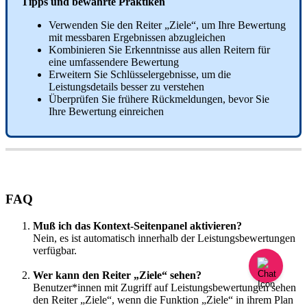
Tipps
und
bew
ä
hrte
Praktiken
Verwenden
Sie
den
Reiter
„
Ziele
“
,
um
Ihre
Bewertung
mit
messbaren
Ergebnissen
abzugleichen
Kombinieren
Sie
Erkenntnisse
aus
allen
Reitern
f
ü
r
eine
umfassendere
Bewertung
Erweitern
Sie
Schl
ü
sselergebnisse
,
um
die
Leistungsdetails
besser
zu
verstehen
Ü
berpr
ü
fen
Sie
fr
ü
here
R
ü
ckmeldungen
,
bevor
Sie
Ihre
Bewertung
einreichen
FAQ
Mu
ß
ich
das
Kontext
-
Seitenpanel
aktivieren
?
Nein
,
es
ist
automatisch
innerhalb
der
Leistungsbewertungen
verf
ü
gbar
.
Wer
kann
den
Reiter
„
Ziele
“
sehen
?
Benutzer
*
innen
mit
Zugriff
auf
Leistungsbewertungen
sehen
den
Reiter
„
Ziele
“
,
wenn
die
Funktion
„
Ziele
“
in
ihrem
Plan