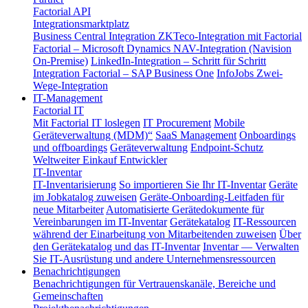
Factorial API
Integrationsmarktplatz
Business Central Integration
ZKTeco-Integration mit Factorial
Factorial – Microsoft Dynamics NAV-Integration (Navision
On-Premise)
LinkedIn-Integration – Schritt für Schritt
Integration Factorial – SAP Business One
InfoJobs Zwei-
Wege-Integration
IT-Management
Factorial IT
Mit Factorial IT loslegen
IT Procurement
Mobile
Geräteverwaltung (MDM)“
SaaS Management
Onboardings
und offboardings
Geräteverwaltung
Endpoint-Schutz
Weltweiter Einkauf
Entwickler
IT-Inventar
IT-Inventarisierung
So importieren Sie Ihr IT-Inventar
Geräte
im Jobkatalog zuweisen
Geräte-Onboarding-Leitfaden für
neue Mitarbeiter
Automatisierte Gerätedokumente für
Vereinbarungen im IT-Inventar
Gerätekatalog
IT-Ressourcen
während der Einarbeitung von Mitarbeitenden zuweisen
Über
den Gerätekatalog und das IT-Inventar
Inventar — Verwalten
Sie IT-Ausrüstung und andere Unternehmensressourcen
Benachrichtigungen
Benachrichtigungen für Vertrauenskanäle, Bereiche und
Gemeinschaften