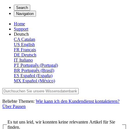
Search
Navigation
Home
Support
Deutsch
CA
Catalan
US
English
FR
Français
DE
Deutsch
IT
Italiano
PT
Português (Portugal)
BR
Português (Brasil)
ES
Español (España)
MX
Español (México)
Beliebte Themen:
Wie kann ich den Kundendienst kontaktieren?
Über Pausen
Es tut uns leid, wir konnten keine relevanten Artikel für Sie
finden.