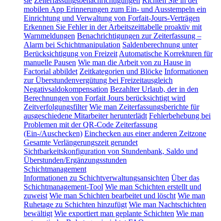
sie
Zeiterfassungsbenachrichtigungen
Richten Sie in der
mobilen App Erinnerungen zum Ein- und Ausstempeln ein
Einrichtung und Verwaltung von Forfait-Jours-Verträgen
Erkennen Sie Fehler in der Arbeitszeittabelle proaktiv mit
Warnmeldungen
Benachrichtigungen zur Zeiterfassung –
Alarm bei Schichtmanipulation
Saldenberechnung unter
Berücksichtigung von Freizeit
Automatische Korrekturen für
manuelle Pausen
Wie man die Arbeit von zu Hause in
Factorial abbildet
Zeitkategorien und Blöcke
Informationen
zur Überstundenvergütung bei Freizeitausgleich
Negativsaldokompensation
Bezahlter Urlaub, der in den
Berechnungen von Forfait Jours berücksichtigt wird
Zeitverfolgungsfilter
Wie man Zeiterfassungsberichte für
ausgeschiedene Mitarbeiter herunterlädt
Fehlerbehebung bei
Problemen mit der QR-Code Zeiterfassung
(Ein-/Auschecken)
Einchecken aus einer anderen Zeitzone
Gesamte Verlängerungszeit gerundet
Sichtbarkeitskonfiguration von Stundenbank, Saldo und
Überstunden/Ergänzungsstunden
Schichtmanagement
Informationen zu Schichtverwaltungsansichten
Über das
Schichtmanagement-Tool
Wie man Schichten erstellt und
zuweist
Wie man Schichten bearbeitet und löscht
Wie man
Ruhetage zu Schichten hinzufügt
Wie man Nachtschichten
bewältigt
Wie exportiert man geplante Schichten
Wie man