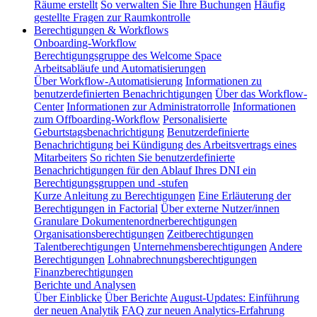
Räume erstellt
So verwalten Sie Ihre Buchungen
Häufig
gestellte Fragen zur Raumkontrolle
Berechtigungen & Workflows
Onboarding-Workflow
Berechtigungsgruppe des Welcome Space
Arbeitsabläufe und Automatisierungen
Über Workflow-Automatisierung
Informationen zu
benutzerdefinierten Benachrichtigungen
Über das Workflow-
Center
Informationen zur Administratorrolle
Informationen
zum Offboarding-Workflow
Personalisierte
Geburtstagsbenachrichtigung
Benutzerdefinierte
Benachrichtigung bei Kündigung des Arbeitsvertrags eines
Mitarbeiters
So richten Sie benutzerdefinierte
Benachrichtigungen für den Ablauf Ihres DNI ein
Berechtigungsgruppen und -stufen
Kurze Anleitung zu Berechtigungen
Eine Erläuterung der
Berechtigungen in Factorial
Über externe Nutzer/innen
Granulare Dokumentenordnerberechtigungen
Organisationsberechtigungen
Zeitberechtigungen
Talentberechtigungen
Unternehmensberechtigungen
Andere
Berechtigungen
Lohnabrechnungsberechtigungen
Finanzberechtigungen
Berichte und Analysen
Über Einblicke
Über Berichte
August-Updates: Einführung
der neuen Analytik
FAQ zur neuen Analytics-Erfahrung