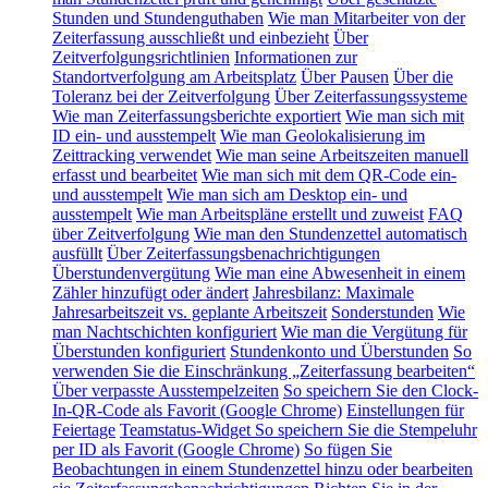
Stunden und Stundenguthaben
Wie man Mitarbeiter von der
Zeiterfassung ausschließt und einbezieht
Über
Zeitverfolgungsrichtlinien
Informationen zur
Standortverfolgung am Arbeitsplatz
Über Pausen
Über die
Toleranz bei der Zeitverfolgung
Über Zeiterfassungssysteme
Wie man Zeiterfassungsberichte exportiert
Wie man sich mit
ID ein- und ausstempelt
Wie man Geolokalisierung im
Zeittracking verwendet
Wie man seine Arbeitszeiten manuell
erfasst und bearbeitet
Wie man sich mit dem QR-Code ein-
und ausstempelt
Wie man sich am Desktop ein- und
ausstempelt
Wie man Arbeitspläne erstellt und zuweist
FAQ
über Zeitverfolgung
Wie man den Stundenzettel automatisch
ausfüllt
Über Zeiterfassungsbenachrichtigungen
Überstundenvergütung
Wie man eine Abwesenheit in einem
Zähler hinzufügt oder ändert
Jahresbilanz: Maximale
Jahresarbeitszeit vs. geplante Arbeitszeit
Sonderstunden
Wie
man Nachtschichten konfiguriert
Wie man die Vergütung für
Überstunden konfiguriert
Stundenkonto und Überstunden
So
verwenden Sie die Einschränkung „Zeiterfassung bearbeiten“
Über verpasste Ausstempelzeiten
So speichern Sie den Clock-
In-QR-Code als Favorit (Google Chrome)
Einstellungen für
Feiertage
Teamstatus-Widget
So speichern Sie die Stempeluhr
per ID als Favorit (Google Chrome)
So fügen Sie
Beobachtungen in einem Stundenzettel hinzu oder bearbeiten