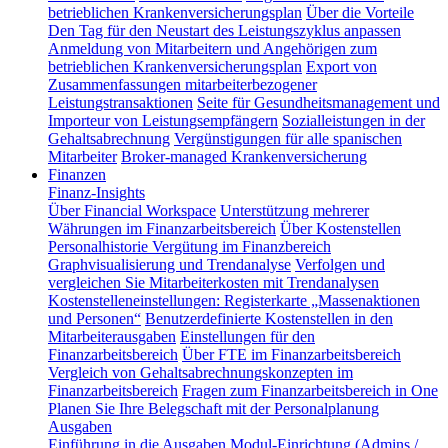
betrieblichen Krankenversicherungsplan
Über die Vorteile
Den Tag für den Neustart des Leistungszyklus anpassen
Anmeldung von Mitarbeitern und Angehörigen zum
betrieblichen Krankenversicherungsplan
Export von
Zusammenfassungen mitarbeiterbezogener
Leistungstransaktionen
Seite für Gesundheitsmanagement und
Importeur von Leistungsempfängern
Sozialleistungen in der
Gehaltsabrechnung
Vergünstigungen für alle spanischen
Mitarbeiter
Broker-managed Krankenversicherung
Finanzen
Finanz-Insights
Über Financial Workspace
Unterstützung mehrerer
Währungen im Finanzarbeitsbereich
Über Kostenstellen
Personalhistorie
Vergütung im Finanzbereich
Graphvisualisierung und Trendanalyse
Verfolgen und
vergleichen Sie Mitarbeiterkosten mit Trendanalysen
Kostenstelleneinstellungen: Registerkarte „Massenaktionen
und Personen“
Benutzerdefinierte Kostenstellen in den
Mitarbeiterausgaben
Einstellungen für den
Finanzarbeitsbereich
Über FTE im Finanzarbeitsbereich
Vergleich von Gehaltsabrechnungskonzepten im
Finanzarbeitsbereich
Fragen zum Finanzarbeitsbereich in One
Planen Sie Ihre Belegschaft mit der Personalplanung
Ausgaben
Einführung in die Ausgaben
Modul-Einrichtung (Admins /