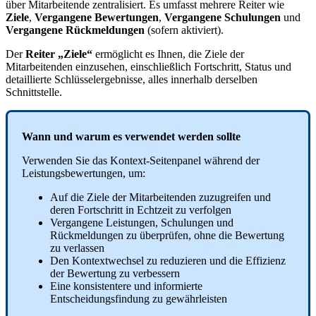
ü
ber
Mitarbeitende
zentralisiert
.
Es
umfasst
mehrere
Reiter
wie
Ziele
,
Vergangene
Bewertungen
,
Vergangene
Schulungen
und
Vergangene
R
ü
ckmeldungen
(
sofern
aktiviert
)
.
Der
Reiter
„
Ziele
“
erm
ö
glicht
es
Ihnen
,
die
Ziele
der
Mitarbeitenden
einzusehen
,
einschlie
ß
lich
Fortschritt
,
Status
und
detaillierte
Schl
ü
sselergebnisse
,
alles
innerhalb
derselben
Schnittstelle
.
Wann
und
warum
es
verwendet
werden
sollte
Verwenden
Sie
das
Kontext
-
Seitenpanel
w
ä
hrend
der
Leistungsbewertungen
,
um
:
Auf
die
Ziele
der
Mitarbeitenden
zuzugreifen
und
deren
Fortschritt
in
Echtzeit
zu
verfolgen
Vergangene
Leistungen
,
Schulungen
und
R
ü
ckmeldungen
zu
ü
berpr
ü
fen
,
ohne
die
Bewertung
zu
verlassen
Den
Kontextwechsel
zu
reduzieren
und
die
Effizienz
der
Bewertung
zu
verbessern
Eine
konsistentere
und
informierte
Entscheidungsfindung
zu
gew
ä
hrleisten