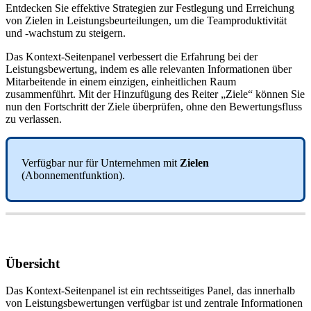
Entdecken Sie effektive Strategien zur Festlegung und Erreichung
von Zielen in Leistungsbeurteilungen, um die Teamproduktivität
und -wachstum zu steigern.
Das
Kontext
-
Seitenpanel
verbessert
die
Erfahrung
bei
der
Leistungsbewertung
,
indem
es
alle
relevanten
Informationen
ü
ber
Mitarbeitende
in
einem
einzigen
,
einheitlichen
Raum
zusammenf
ü
hrt
.
Mit
der
Hinzuf
ü
gung
des
Reiter
„
Ziele
“
k
ö
nnen
Sie
nun
den
Fortschritt
der
Ziele
ü
berpr
ü
fen
,
ohne
den
Bewertungsfluss
zu
verlassen
.
Verf
ü
gbar
nur
f
ü
r
Unternehmen
mit
Zielen
(
Abonnementfunktion
)
.
Ü
bersicht
Das
Kontext
-
Seitenpanel
ist
ein
rechtsseitiges
Panel
,
das
innerhalb
von
Leistungsbewertungen
verf
ü
gbar
ist
und
zentrale
Informationen