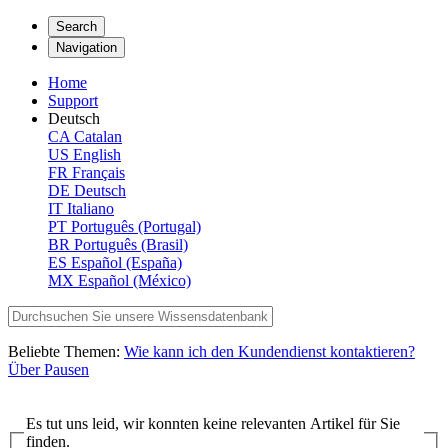
Search
Navigation
Home
Support
Deutsch
CA
Catalan
US
English
FR
Français
DE
Deutsch
IT
Italiano
PT
Português (Portugal)
BR
Português (Brasil)
ES
Español (España)
MX
Español (México)
Beliebte Themen:
Wie kann ich den Kundendienst kontaktieren?
Über Pausen
Es tut uns leid, wir konnten keine relevanten Artikel für Sie
finden.