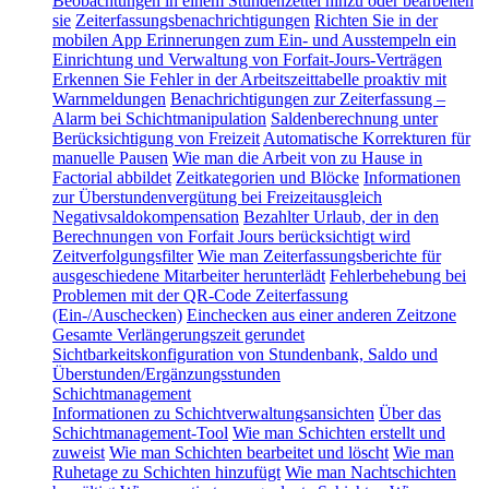
Beobachtungen in einem Stundenzettel hinzu oder bearbeiten
sie
Zeiterfassungsbenachrichtigungen
Richten Sie in der
mobilen App Erinnerungen zum Ein- und Ausstempeln ein
Einrichtung und Verwaltung von Forfait-Jours-Verträgen
Erkennen Sie Fehler in der Arbeitszeittabelle proaktiv mit
Warnmeldungen
Benachrichtigungen zur Zeiterfassung –
Alarm bei Schichtmanipulation
Saldenberechnung unter
Berücksichtigung von Freizeit
Automatische Korrekturen für
manuelle Pausen
Wie man die Arbeit von zu Hause in
Factorial abbildet
Zeitkategorien und Blöcke
Informationen
zur Überstundenvergütung bei Freizeitausgleich
Negativsaldokompensation
Bezahlter Urlaub, der in den
Berechnungen von Forfait Jours berücksichtigt wird
Zeitverfolgungsfilter
Wie man Zeiterfassungsberichte für
ausgeschiedene Mitarbeiter herunterlädt
Fehlerbehebung bei
Problemen mit der QR-Code Zeiterfassung
(Ein-/Auschecken)
Einchecken aus einer anderen Zeitzone
Gesamte Verlängerungszeit gerundet
Sichtbarkeitskonfiguration von Stundenbank, Saldo und
Überstunden/Ergänzungsstunden
Schichtmanagement
Informationen zu Schichtverwaltungsansichten
Über das
Schichtmanagement-Tool
Wie man Schichten erstellt und
zuweist
Wie man Schichten bearbeitet und löscht
Wie man
Ruhetage zu Schichten hinzufügt
Wie man Nachtschichten