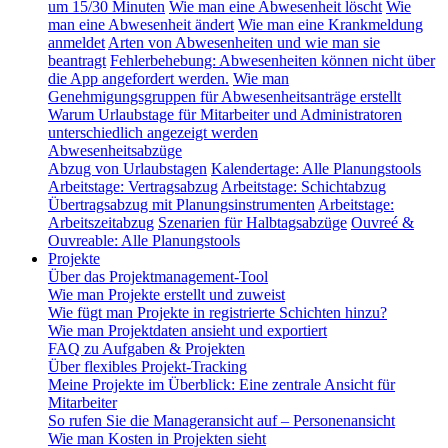
um 15/30 Minuten
Wie man eine Abwesenheit löscht
Wie
man eine Abwesenheit ändert
Wie man eine Krankmeldung
anmeldet
Arten von Abwesenheiten und wie man sie
beantragt
Fehlerbehebung: Abwesenheiten können nicht über
die App angefordert werden.
Wie man
Genehmigungsgruppen für Abwesenheitsanträge erstellt
Warum Urlaubstage für Mitarbeiter und Administratoren
unterschiedlich angezeigt werden
Abwesenheitsabzüge
Abzug von Urlaubstagen
Kalendertage: Alle Planungstools
Arbeitstage: Vertragsabzug
Arbeitstage: Schichtabzug
Übertragsabzug mit Planungsinstrumenten
Arbeitstage:
Arbeitszeitabzug
Szenarien für Halbtagsabzüge
Ouvreé &
Ouvreable: Alle Planungstools
Projekte
Über das Projektmanagement-Tool
Wie man Projekte erstellt und zuweist
Wie fügt man Projekte in registrierte Schichten hinzu?
Wie man Projektdaten ansieht und exportiert
FAQ zu Aufgaben & Projekten
Über flexibles Projekt-Tracking
Meine Projekte im Überblick: Eine zentrale Ansicht für
Mitarbeiter
So rufen Sie die Manageransicht auf – Personenansicht
Wie man Kosten in Projekten sieht