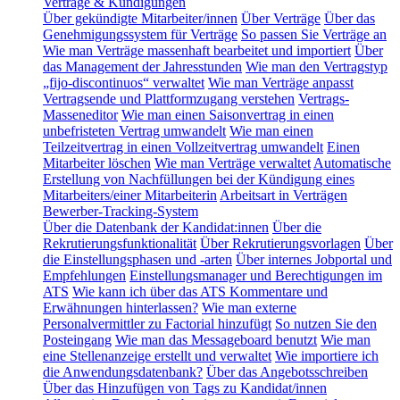
Verträge & Kündigungen
Über gekündigte Mitarbeiter/innen
Über Verträge
Über das
Genehmigungssystem für Verträge
So passen Sie Verträge an
Wie man Verträge massenhaft bearbeitet und importiert
Über
das Management der Jahresstunden
Wie man den Vertragstyp
„fijo-discontinuos“ verwaltet
Wie man Verträge anpasst
Vertragsende und Plattformzugang verstehen
Vertrags-
Masseneditor
Wie man einen Saisonvertrag in einen
unbefristeten Vertrag umwandelt
Wie man einen
Teilzeitvertrag in einen Vollzeitvertrag umwandelt
Einen
Mitarbeiter löschen
Wie man Verträge verwaltet
Automatische
Erstellung von Nachfüllungen bei der Kündigung eines
Mitarbeiters/einer Mitarbeiterin
Arbeitsart in Verträgen
Bewerber-Tracking-System
Über die Datenbank der Kandidat:innen
Über die
Rekrutierungsfunktionalität
Über Rekrutierungsvorlagen
Über
die Einstellungsphasen und -arten
Über internes Jobportal und
Empfehlungen
Einstellungsmanager und Berechtigungen im
ATS
Wie kann ich über das ATS Kommentare und
Erwähnungen hinterlassen?
Wie man externe
Personalvermittler zu Factorial hinzufügt
So nutzen Sie den
Posteingang
Wie man das Messageboard benutzt
Wie man
eine Stellenanzeige erstellt und verwaltet
Wie importiere ich
die Anwendungsdatenbank?
Über das Angebotsschreiben
Über das Hinzufügen von Tags zu Kandidat/innen