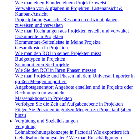
Wie man einen Kunden einem Projekt zuweist
Verwalten von Aufgaben in Projekten: Listenansicht &
Kanban-Ansicht
Projektplanungsansicht: Ressourcen effizient planen,
zuweisen und verwalten
Wie man Rechnungen aus Projekten erstellt und verwaltet
Dokumente in Projekten
Kommentare-Seitenleiste in Meine Projekte
Gesamtkosten in Projekten
Wie man den ROI in seinen Projekten misst
Budgettypen in Projekten
So importieren Sie Projekte
Wie Sie den ROI in Ihren Phasen messen
Wie man Projekte und Phasen mit dem Universal Importer in
großen Mengen importiert
Angebotsgenerator: Angebote erstellen und in Projekte oder
Rechnungen umwandeln
Massenaktionen in Projekten
Verfolgen Sie die Zeit auf Aufgabenebene in Projekten
Fügen Sie Personen in großen Mengen zu Projektaufgaben
hinzu
Vergütung und Sozialleistungen
Vergütung
Lohnabrechnungskonzepte in Factorial
Wie exportiere ich
Gehaltsabrechnungsdaten?
Wie man Entschädigungen