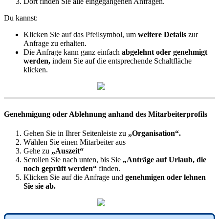
Dort
finden
Sie
alle
eingegangenen
Anfragen
.
Du
kannst
:
Klicken
Sie
auf
das
Pfeilsymbol
,
um
weitere
Details
zur
Anfrage
zu
erhalten
.
Die
Anfrage
kann
ganz
einfach
abgelehnt
oder
genehmigt
werden
,
indem
Sie
auf
die
entsprechende
Schaltfl
ä
che
klicken
.
Genehmigung
oder
Ablehnung
anhand
des
Mitarbeiterprofils
Gehen
Sie
in
Ihrer
Seitenleiste
zu
„
Organisation
“
.
W
ä
hlen
Sie
einen
Mitarbeiter
aus
Gehe
zu
„
Auszeit
“
Scrollen
Sie
nach
unten
,
bis
Sie
„
Antr
ä
ge
auf
Urlaub
,
die
noch
gepr
ü
ft
werden
“
finden
.
Klicken
Sie
auf
die
Anfrage
und
genehmigen
oder
lehnen
Sie
sie
ab
.