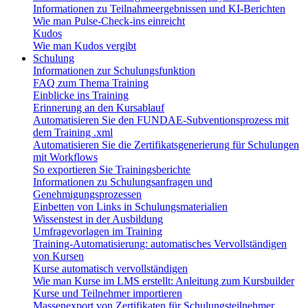
Informationen zu Teilnahmeergebnissen und KI-Berichten
Wie man Pulse-Check-ins einreicht
Kudos
Wie man Kudos vergibt
Schulung
Informationen zur Schulungsfunktion
FAQ zum Thema Training
Einblicke ins Training
Erinnerung an den Kursablauf
Automatisieren Sie den FUNDAE-Subventionsprozess mit
dem Training .xml
Automatisieren Sie die Zertifikatsgenerierung für Schulungen
mit Workflows
So exportieren Sie Trainingsberichte
Informationen zu Schulungsanfragen und
Genehmigungsprozessen
Einbetten von Links in Schulungsmaterialien
Wissenstest in der Ausbildung
Umfragevorlagen im Training
Training-Automatisierung: automatisches Vervollständigen
von Kursen
Kurse automatisch vervollständigen
Wie man Kurse im LMS erstellt: Anleitung zum Kursbuilder
Kurse und Teilnehmer importieren
Massenexport von Zertifikaten für Schulungsteilnehmer