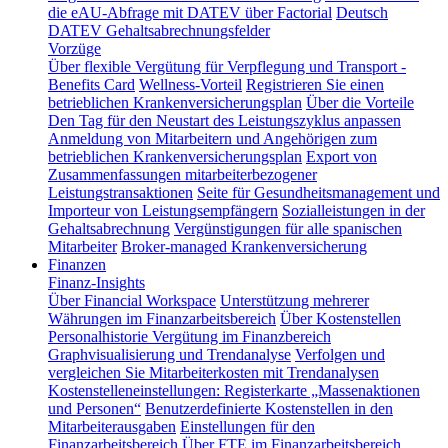
die eAU-Abfrage mit DATEV über Factorial
Deutsch
DATEV Gehaltsabrechnungsfelder
Vorzüge
Über flexible Vergütung für Verpflegung und Transport -
Benefits Card
Wellness-Vorteil
Registrieren Sie einen
betrieblichen Krankenversicherungsplan
Über die Vorteile
Den Tag für den Neustart des Leistungszyklus anpassen
Anmeldung von Mitarbeitern und Angehörigen zum
betrieblichen Krankenversicherungsplan
Export von
Zusammenfassungen mitarbeiterbezogener
Leistungstransaktionen
Seite für Gesundheitsmanagement und
Importeur von Leistungsempfängern
Sozialleistungen in der
Gehaltsabrechnung
Vergünstigungen für alle spanischen
Mitarbeiter
Broker-managed Krankenversicherung
Finanzen
Finanz-Insights
Über Financial Workspace
Unterstützung mehrerer
Währungen im Finanzarbeitsbereich
Über Kostenstellen
Personalhistorie
Vergütung im Finanzbereich
Graphvisualisierung und Trendanalyse
Verfolgen und
vergleichen Sie Mitarbeiterkosten mit Trendanalysen
Kostenstelleneinstellungen: Registerkarte „Massenaktionen
und Personen“
Benutzerdefinierte Kostenstellen in den
Mitarbeiterausgaben
Einstellungen für den
Finanzarbeitsbereich
Über FTE im Finanzarbeitsbereich