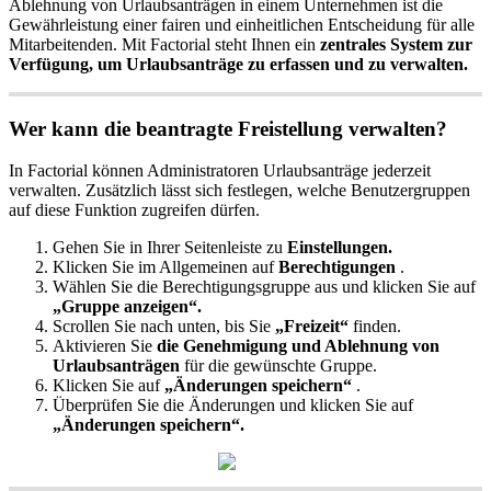
Ablehnung
von
Urlaubsantr
ä
gen
in
einem
Unternehmen
ist
die
Gew
ä
hrleistung
einer
fairen
und
einheitlichen
Entscheidung
f
ü
r
alle
Mitarbeitenden
.
Mit
Factorial
steht
Ihnen
ein
zentrales
System
zur
Verf
ü
gung
,
um
Urlaubsantr
ä
ge
zu
erfassen
und
zu
verwalten
.
Wer
kann
die
beantragte
Freistellung
verwalten
?
In
Factorial
k
ö
nnen
Administratoren
Urlaubsantr
ä
ge
jederzeit
verwalten
.
Zus
ä
tzlich
l
ä
sst
sich
festlegen
,
welche
Benutzergruppen
auf
diese
Funktion
zugreifen
d
ü
rfen
.
Gehen
Sie
in
Ihrer
Seitenleiste
zu
Einstellungen
.
Klicken
Sie
im
Allgemeinen
auf
Berechtigungen
.
W
ä
hlen
Sie
die
Berechtigungsgruppe
aus
und
klicken
Sie
auf
„
Gruppe
anzeigen
“
.
Scrollen
Sie
nach
unten
,
bis
Sie
„
Freizeit
“
finden
.
Aktivieren
Sie
die
Genehmigung
und
Ablehnung
von
Urlaubsantr
ä
gen
f
ü
r
die
gew
ü
nschte
Gruppe
.
Klicken
Sie
auf
„
Ä
nderungen
speichern
“
.
Ü
berpr
ü
fen
Sie
die
Ä
nderungen
und
klicken
Sie
auf
„
Ä
nderungen
speichern
“
.