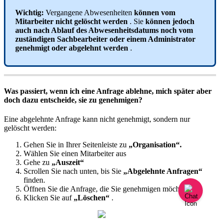
Wichtig
:
Vergangene
Abwesenheiten
k
ö
nnen
vom
Mitarbeiter
nicht
gel
ö
scht
werden
.
Sie
k
ö
nnen
jedoch
auch
nach
Ablauf
des
Abwesenheitsdatums
noch
vom
zust
ä
ndigen
Sachbearbeiter
oder
einem
Administrator
genehmigt
oder
abgelehnt
werden
.
Was
passiert
,
wenn
ich
eine
Anfrage
ablehne
,
mich
sp
ä
ter
aber
doch
dazu
entscheide
,
sie
zu
genehmigen
?
Eine
abgelehnte
Anfrage
kann
nicht
genehmigt
,
sondern
nur
gel
ö
scht
werden
:
Gehen
Sie
in
Ihrer
Seitenleiste
zu
„
Organisation
“
.
W
ä
hlen
Sie
einen
Mitarbeiter
aus
Gehe
zu
„
Auszeit
“
Scrollen
Sie
nach
unten
,
bis
Sie
„
Abgelehnte
Anfragen
“
finden
.
Ö
ffnen
Sie
die
Anfrage
,
die
Sie
genehmigen
m
ö
chten
.
Klicken
Sie
auf
„
L
ö
schen
“
.