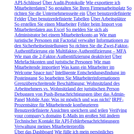
API-Schlüssel
Über Audit-Protokolle
Wie exportiere ich
Mitarbeiterdaten?
So gestalten Sie Ihren Firmenarbeitsplatz
So
richten Sie die Unternehmensseite ein
Über benutzerdefinierte
Felder
Über benutzerdefinierte Tabellen
Über Arbeitsplätze
So erstellen Sie einen Mitarbeiter
Fehler beim Import von
Mitarbeiterdaten aus Excel
So melden Sie sich als
Administrator bei einem Mitarbeiterkonto an
Wie man
juristische Personen mit Factorial verwaltet
Informationen zu
den Sicherheitseinstellungen
So richten Sie die Zwei-Faktor-
Authentifizierung ein
Multifaktor-Authentifizierung – MFA
Wie man die 2-Faktor-Authentifizierung deaktiviert
Über
Mehrfachkonten und juristische Personen
Wie man
Mitarbeitende importiert
Was kann ein Mitarbeiter im
Welcome Space tun?
Intelligente Entscheidungsfindung im
Posteingang
So bearbeiten Sie Mitarbeiterinformationen
Grenzüberschreitende Beschäftigung: Wohnsitzland des
Arbeitnehmers vs. Wohnsitzland der juristischen Person
Debuggen von Push-Benachrichtigungen über das Admin-
Panel
Mobile App: Was ist möglich und was nicht?
IRPF-
Prozentsätze für Mitarbeitende konfigurieren
Benutzerdefinierte Ansichten speichern und teilen
Verifying
your company’s domains
E-Mails im großen Stil ändern
Technischer Kontakt für API-Fehlerbenachrichtigungen
Verwaltung meines Mitarbeiterprofils
Über das Dashboard
Wie fülle ich mein persönliches