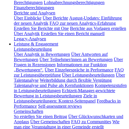
Berechtigungen
Lohnabrechnungsberechtigungen
Finanzberechtigungen
Berichte und Analysen
Über Einblicke
Über Berichte
August-Updates: Einführung
der neuen Analytik
FAQ zur neuen Analytics-Erfahrung
Erstellen Sie Berichte mit One
Berichte aus Vorlagen erstellen
Über Analytik
Erstellen Sie einen Bericht manuell
Legacy-Analysen
Leistung & Engagement
Leistungsbeurteilung
Über Analytik in Bewertungen
Über Antworten auf
Bewertungen
Über Teilnehmer/innen an Bewertungen
Über
Fragen in Rezensionen
Informationen zur Funktion
„Bewertungen“.
Über Einzelgespräche in Performance
FAQ
zur Leistungsüberprüfung
Über Leistungsbeurteilungen
Über
Talentanalyse
Weiterbildung durch flexible Vergütung
Talentanalyse und Pulse als Kernfunktionen
Kompetenzstufen
in Leistungsbeurteilungen
Echtzeit-Manager-gewichtete
Bewertung in Leistungsbeurteilungen
Ziele in
Leistungsbeurteilungen: Kontext-Seitenpanel
Feedbacks in
Performance
Self-assessment reviews
Gemeinschaften
So erstellen Sie einen Beitrag
Über Glückwunschkarten und
Applaus
Über Gemeinschaften
FAQ zu Communities
Wie
man eine Veranstaltung in einer Gemeinde erstellt