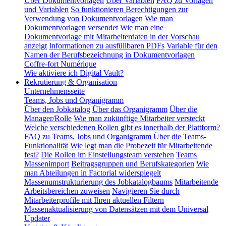
Über Dokumentvorlagen
Über Variablen
FAQ zu Vorlagen
und Variablen
So funktionieren Berechtigungen zur
Verwendung von Dokumentvorlagen
Wie man
Dokumentvorlagen versendet
Wie man eine
Dokumentvorlage mit Mitarbeiterdaten in der Vorschau
anzeigt
Informationen zu ausfüllbaren PDFs
Variable für den
Namen der Berufsbezeichnung in Dokumentvorlagen
Coffre-fort Numérique
Wie aktiviere ich Digital Vault?
Rekrutierung & Organisation
Unternehmensseite
Teams, Jobs und Organigramm
Über den Jobkatalog
Über das Organigramm
Über die
Manager/Rolle
Wie man zukünftige Mitarbeiter versteckt
Welche verschiedenen Rollen gibt es innerhalb der Plattform?
FAQ zu Teams, Jobs und Organigramm
Über die Teams-
Funktionalität
Wie legt man die Probezeit für Mitarbeitende
fest?
Die Rollen im Einstellungsteam verstehen
Teams
Massenimport
Beitragsgruppen und Berufskategorien
Wie
man Abteilungen in Factorial widerspiegelt
Massenumstrukturierung des Jobkatalogbaums
Mitarbeitende
Arbeitsbereichen zuweisen
Navigieren Sie durch
Mitarbeiterprofile mit Ihren aktuellen Filtern
Massenaktualisierung von Datensätzen mit dem Universal
Updater