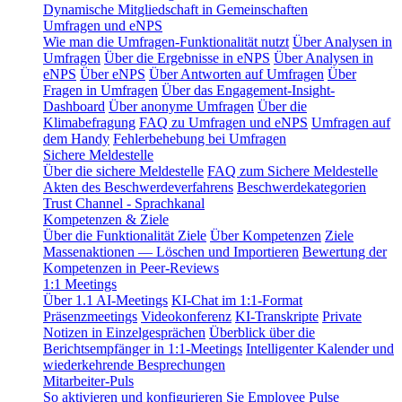
Dynamische Mitgliedschaft in Gemeinschaften
Umfragen und eNPS
Wie man die Umfragen-Funktionalität nutzt
Über Analysen in
Umfragen
Über die Ergebnisse in eNPS
Über Analysen in
eNPS
Über eNPS
Über Antworten auf Umfragen
Über
Fragen in Umfragen
Über das Engagement-Insight-
Dashboard
Über anonyme Umfragen
Über die
Klimabefragung
FAQ zu Umfragen und eNPS
Umfragen auf
dem Handy
Fehlerbehebung bei Umfragen
Sichere Meldestelle
Über die sichere Meldestelle
FAQ zum Sichere Meldestelle
Akten des Beschwerdeverfahrens
Beschwerdekategorien
Trust Channel - Sprachkanal
Kompetenzen & Ziele
Über die Funktionalität Ziele
Über Kompetenzen
Ziele
Massenaktionen — Löschen und Importieren
Bewertung der
Kompetenzen in Peer-Reviews
1:1 Meetings
Über 1.1 AI-Meetings
KI-Chat im 1:1-Format
Präsenzmeetings
Videokonferenz
KI-Transkripte
Private
Notizen in Einzelgesprächen
Überblick über die
Berichtsempfänger in 1:1-Meetings
Intelligenter Kalender und
wiederkehrende Besprechungen
Mitarbeiter-Puls
So aktivieren und konfigurieren Sie Employee Pulse