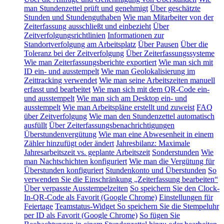
man Stundenzettel prüft und genehmigt
Über geschätzte
Stunden und Stundenguthaben
Wie man Mitarbeiter von der
Zeiterfassung ausschließt und einbezieht
Über
Zeitverfolgungsrichtlinien
Informationen zur
Standortverfolgung am Arbeitsplatz
Über Pausen
Über die
Toleranz bei der Zeitverfolgung
Über Zeiterfassungssysteme
Wie man Zeiterfassungsberichte exportiert
Wie man sich mit
ID ein- und ausstempelt
Wie man Geolokalisierung im
Zeittracking verwendet
Wie man seine Arbeitszeiten manuell
erfasst und bearbeitet
Wie man sich mit dem QR-Code ein-
und ausstempelt
Wie man sich am Desktop ein- und
ausstempelt
Wie man Arbeitspläne erstellt und zuweist
FAQ
über Zeitverfolgung
Wie man den Stundenzettel automatisch
ausfüllt
Über Zeiterfassungsbenachrichtigungen
Überstundenvergütung
Wie man eine Abwesenheit in einem
Zähler hinzufügt oder ändert
Jahresbilanz: Maximale
Jahresarbeitszeit vs. geplante Arbeitszeit
Sonderstunden
Wie
man Nachtschichten konfiguriert
Wie man die Vergütung für
Überstunden konfiguriert
Stundenkonto und Überstunden
So
verwenden Sie die Einschränkung „Zeiterfassung bearbeiten“
Über verpasste Ausstempelzeiten
So speichern Sie den Clock-
In-QR-Code als Favorit (Google Chrome)
Einstellungen für
Feiertage
Teamstatus-Widget
So speichern Sie die Stempeluhr
per ID als Favorit (Google Chrome)
So fügen Sie