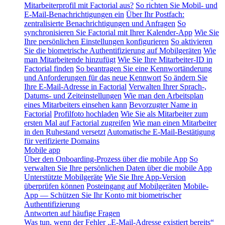
Mitarbeiterprofil mit Factorial aus?
So richten Sie Mobil- und
E-Mail-Benachrichtigungen ein
Über Ihr Postfach:
zentralisierte Benachrichtigungen und Anfragen
So
synchronisieren Sie Factorial mit Ihrer Kalender-App
Wie Sie
Ihre persönlichen Einstellungen konfigurieren
So aktivieren
Sie die biometrische Authentifizierung auf Mobilgeräten
Wie
man Mitarbeitende hinzufügt
Wie Sie Ihre Mitarbeiter-ID in
Factorial finden
So beantragen Sie eine Kennwortänderung
und Anforderungen für das neue Kennwort
So ändern Sie
Ihre E-Mail-Adresse in Factorial
Verwalten Ihrer Sprach-,
Datums- und Zeiteinstellungen
Wie man den Arbeitsplan
eines Mitarbeiters einsehen kann
Bevorzugter Name in
Factorial
Profilfoto hochladen
Wie Sie als Mitarbeiter zum
ersten Mal auf Factorial zugreifen
Wie man einen Mitarbeiter
in den Ruhestand versetzt
Automatische E-Mail-Bestätigung
für verifizierte Domains
Mobile app
Über den Onboarding-Prozess über die mobile App
So
verwalten Sie Ihre persönlichen Daten über die mobile App
Unterstützte Mobilgeräte
Wie Sie Ihre App-Version
überprüfen können
Posteingang auf Mobilgeräten
Mobile-
App — Schützen Sie Ihr Konto mit biometrischer
Authentifizierung
Antworten auf häufige Fragen
Was tun, wenn der Fehler „E-Mail-Adresse existiert bereits“