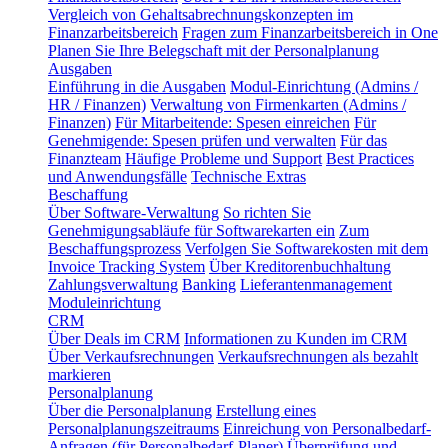
Vergleich von Gehaltsabrechnungskonzepten im
Finanzarbeitsbereich
Fragen zum Finanzarbeitsbereich in One
Planen Sie Ihre Belegschaft mit der Personalplanung
Ausgaben
Einführung in die Ausgaben
Modul-Einrichtung (Admins /
HR / Finanzen)
Verwaltung von Firmenkarten (Admins /
Finanzen)
Für Mitarbeitende: Spesen einreichen
Für
Genehmigende: Spesen prüfen und verwalten
Für das
Finanzteam
Häufige Probleme und Support
Best Practices
und Anwendungsfälle
Technische Extras
Beschaffung
Über Software-Verwaltung
So richten Sie
Genehmigungsabläufe für Softwarekarten ein
Zum
Beschaffungsprozess
Verfolgen Sie Softwarekosten mit dem
Invoice Tracking System
Über Kreditorenbuchhaltung
Zahlungsverwaltung
Banking
Lieferantenmanagement
Moduleinrichtung
CRM
Über Deals im CRM
Informationen zu Kunden im CRM
Über Verkaufsrechnungen
Verkaufsrechnungen als bezahlt
markieren
Personalplanung
Über die Personalplanung
Erstellung eines
Personalplanungszeitraums
Einreichung von Personalbedarf-
Anfragen (für Personalbedarf-Planer)
Überprüfung und