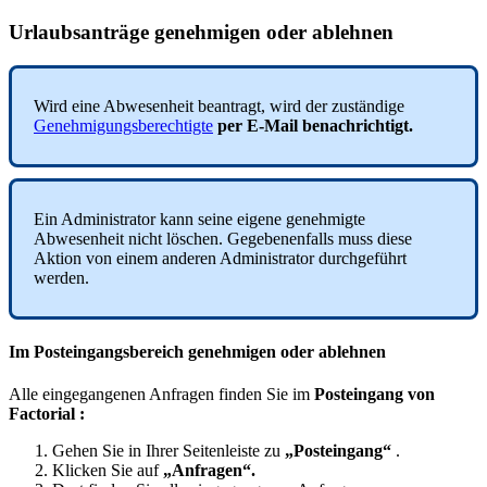
Urlaubsantr
ä
ge
genehmigen
oder
ablehnen
Wird
eine
Abwesenheit
beantragt
,
wird
der
zust
ä
ndige
Genehmigungsberechtigte
per
E
-
Mail
benachrichtigt
.
Ein
Administrator
kann
seine
eigene
genehmigte
Abwesenheit
nicht
l
ö
schen
.
Gegebenenfalls
muss
diese
Aktion
von
einem
anderen
Administrator
durchgef
ü
hrt
werden
.
Im
Posteingangsbereich
genehmigen
oder
ablehnen
Alle
eingegangenen
Anfragen
finden
Sie
im
Posteingang
von
Factorial
:
Gehen
Sie
in
Ihrer
Seitenleiste
zu
„
Posteingang
“
.
Klicken
Sie
auf
„
Anfragen
“
.