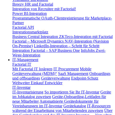
Breezy HR und Factorial
Integration von Recruitee mit Factorial!
Power BI-Integration
Programmatische OAuth-Clientregistrierung für Marketplace-
Partner
Factorial API
Integrationsmarktplatz
Business Central Integration
ZKTeco-Integration mit Factorial
Factorial – Microsoft Dynamics NAV-Integration (Navision
On-Premise)
LinkedIn-Integration – Schritt für Schritt
Integration Factorial – SAP Business One
InfoJobs Zwei-
Wege-Integration
IT-Management
Factorial IT
Mit Factorial IT loslegen
IT Procurement
Mobile
Geräteverwaltung (MDM)“
SaaS Management
Onboardings
und offboardings
Geräteverwaltung
Endpoint-Schutz
Weltweiter Einkauf
Entwickler
IT-Inventar
IT-Inventarisierung
So importieren Sie Ihr IT-Inventar
Geräte
im Jobkatalog zuweisen
Geräte-Onboarding-Leitfaden für
neue Mitarbeiter
Automatisierte Gerätedokumente für
Vereinbarungen im IT-Inventar
Gerätekatalog
IT-Ressourcen
während der Einarbeitung von Mitarbeitenden zuweisen
Über