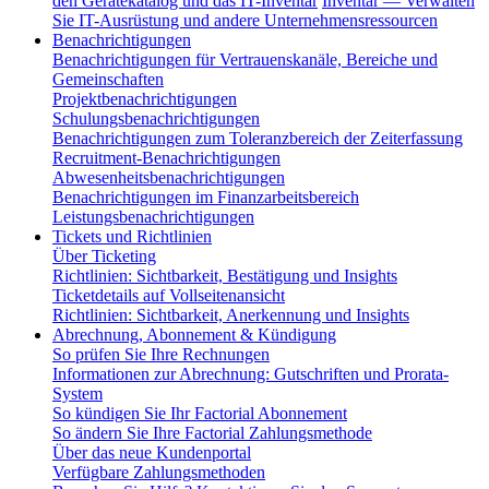
den Gerätekatalog und das IT-Inventar
Inventar — Verwalten
Sie IT-Ausrüstung und andere Unternehmensressourcen
Benachrichtigungen
Benachrichtigungen für Vertrauenskanäle, Bereiche und
Gemeinschaften
Projektbenachrichtigungen
Schulungsbenachrichtigungen
Benachrichtigungen zum Toleranzbereich der Zeiterfassung
Recruitment-Benachrichtigungen
Abwesenheitsbenachrichtigungen
Benachrichtigungen im Finanzarbeitsbereich
Leistungsbenachrichtigungen
Tickets und Richtlinien
Über Ticketing
Richtlinien: Sichtbarkeit, Bestätigung und Insights
Ticketdetails auf Vollseitenansicht
Richtlinien: Sichtbarkeit, Anerkennung und Insights
Abrechnung, Abonnement & Kündigung
So prüfen Sie Ihre Rechnungen
Informationen zur Abrechnung: Gutschriften und Prorata-
System
So kündigen Sie Ihr Factorial Abonnement
So ändern Sie Ihre Factorial Zahlungsmethode
Über das neue Kundenportal
Verfügbare Zahlungsmethoden