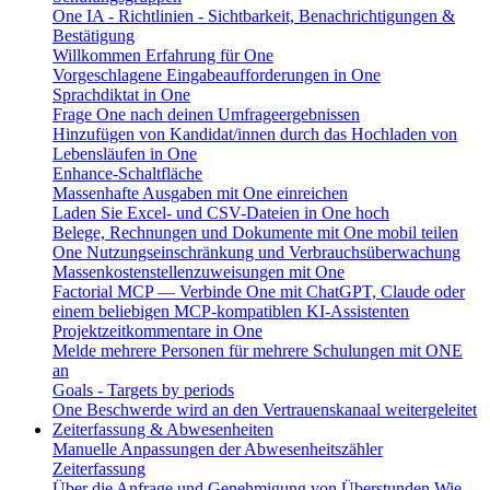
One IA - Richtlinien - Sichtbarkeit, Benachrichtigungen &
Bestätigung
Willkommen Erfahrung für One
Vorgeschlagene Eingabeaufforderungen in One
Sprachdiktat in One
Frage One nach deinen Umfrageergebnissen
Hinzufügen von Kandidat/innen durch das Hochladen von
Lebensläufen in One
Enhance-Schaltfläche
Massenhafte Ausgaben mit One einreichen
Laden Sie Excel- und CSV-Dateien in One hoch
Belege, Rechnungen und Dokumente mit One mobil teilen
One Nutzungseinschränkung und Verbrauchsüberwachung
Massenkostenstellenzuweisungen mit One
Factorial MCP — Verbinde One mit ChatGPT, Claude oder
einem beliebigen MCP-kompatiblen KI-Assistenten
Projektzeitkommentare in One
Melde mehrere Personen für mehrere Schulungen mit ONE
an
Goals - Targets by periods
One Beschwerde wird an den Vertrauenskanaal weitergeleitet
Zeiterfassung & Abwesenheiten
Manuelle Anpassungen der Abwesenheitszähler
Zeiterfassung
Über die Anfrage und Genehmigung von Überstunden
Wie