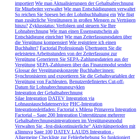
importiert
Wie man Aktualisierungen der Gehaltsabrechnung
für Mitarbeiter verwaltet
Wie man Entschädigungen verwaltet
So reichen Sie Spesen bei der Lohnbuchhaltung ein
Wie fügt
man zusätzliche Vergütungen in großen Mengen zu Verträgen
hinzu?
Zyklusstatus: Verfolgen und steuern Sie Ihre
Lohnabrechnung
Wie man einen Essensgutschein als
Entschädigung einrichtet
Wie man Zeiterfassungsdaten über
die Vergütung kompensiert
Wie registriere ich einen
Buchhalter?
Factorial Professionals
Übertragen Sie die
geleisteten Arbeitsstunden von der Zeiterfassung zur
Vergütung
Generieren Sie SEPA-Zahlungsdateien aus der
Vergütung
SEPA-Zahlungen über das Finanzmodul senden
Glossar der Vergütungskonzepte
Buchhalter:innen:
Synchronisieren und exportieren Sie die Gehaltsvariablen der
Vergütung von Fachleuten.
Benutzerdefiniertes Cut-off-
Datum für Lohnabrechnungszyklen
Integration der Gehaltsabrechnung
Silae Integration
DATEV Integration via
Lohnaustauschdatenservice
PHC-Integration
Integrationsleitfaden: Factorial x Milena
Primavera Integration
Factorial – Sage 200 Integration
Unterstützung mehrerer
Gehaltsabrechnungsintegrationen im Vergütungsmodul
Verwalten Sie „fest-diskontinuierliche“ Aktivitätsperioden mit
a3innuva
Sage 100
DATEV LAUDS Integration -
Allgemeine Checkliste zur Fehlerbehebung
So funktioniert