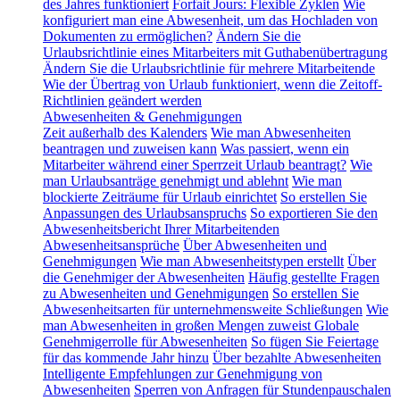
des Jahres funktioniert
Forfait Jours: Flexible Zyklen
Wie
konfiguriert man eine Abwesenheit, um das Hochladen von
Dokumenten zu ermöglichen?
Ändern Sie die
Urlaubsrichtlinie eines Mitarbeiters mit Guthabenübertragung
Ändern Sie die Urlaubsrichtlinie für mehrere Mitarbeitende
Wie der Übertrag von Urlaub funktioniert, wenn die Zeitoff-
Richtlinien geändert werden
Abwesenheiten & Genehmigungen
Zeit außerhalb des Kalenders
Wie man Abwesenheiten
beantragen und zuweisen kann
Was passiert, wenn ein
Mitarbeiter während einer Sperrzeit Urlaub beantragt?
Wie
man Urlaubsanträge genehmigt und ablehnt
Wie man
blockierte Zeiträume für Urlaub einrichtet
So erstellen Sie
Anpassungen des Urlaubsanspruchs
So exportieren Sie den
Abwesenheitsbericht Ihrer Mitarbeitenden
Abwesenheitsansprüche
Über Abwesenheiten und
Genehmigungen
Wie man Abwesenheitstypen erstellt
Über
die Genehmiger der Abwesenheiten
Häufig gestellte Fragen
zu Abwesenheiten und Genehmigungen
So erstellen Sie
Abwesenheitsarten für unternehmensweite Schließungen
Wie
man Abwesenheiten in großen Mengen zuweist
Globale
Genehmigerrolle für Abwesenheiten
So fügen Sie Feiertage
für das kommende Jahr hinzu
Über bezahlte Abwesenheiten
Intelligente Empfehlungen zur Genehmigung von
Abwesenheiten
Sperren von Anfragen für Stundenpauschalen