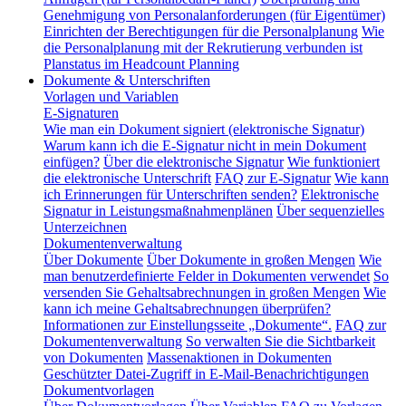
Genehmigung von Personalanforderungen (für Eigentümer)
Einrichten der Berechtigungen für die Personalplanung
Wie
die Personalplanung mit der Rekrutierung verbunden ist
Planstatus im Headcount Planning
Dokumente & Unterschriften
Vorlagen und Variablen
E-Signaturen
Wie man ein Dokument signiert (elektronische Signatur)
Warum kann ich die E-Signatur nicht in mein Dokument
einfügen?
Über die elektronische Signatur
Wie funktioniert
die elektronische Unterschrift
FAQ zur E-Signatur
Wie kann
ich Erinnerungen für Unterschriften senden?
Elektronische
Signatur in Leistungsmaßnahmenplänen
Über sequenzielles
Unterzeichnen
Dokumentenverwaltung
Über Dokumente
Über Dokumente in großen Mengen
Wie
man benutzerdefinierte Felder in Dokumenten verwendet
So
versenden Sie Gehaltsabrechnungen in großen Mengen
Wie
kann ich meine Gehaltsabrechnungen überprüfen?
Informationen zur Einstellungsseite „Dokumente“.
FAQ zur
Dokumentenverwaltung
So verwalten Sie die Sichtbarkeit
von Dokumenten
Massenaktionen in Dokumenten
Geschützter Datei-Zugriff in E-Mail-Benachrichtigungen
Dokumentvorlagen