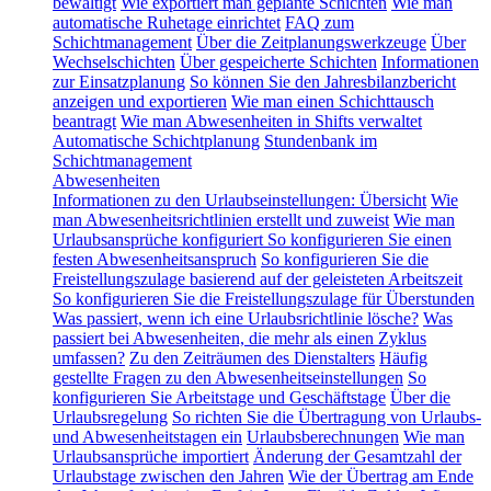
bewältigt
Wie exportiert man geplante Schichten
Wie man
automatische Ruhetage einrichtet
FAQ zum
Schichtmanagement
Über die Zeitplanungswerkzeuge
Über
Wechselschichten
Über gespeicherte Schichten
Informationen
zur Einsatzplanung
So können Sie den Jahresbilanzbericht
anzeigen und exportieren
Wie man einen Schichttausch
beantragt
Wie man Abwesenheiten in Shifts verwaltet
Automatische Schichtplanung
Stundenbank im
Schichtmanagement
Abwesenheiten
Informationen zu den Urlaubseinstellungen: Übersicht
Wie
man Abwesenheitsrichtlinien erstellt und zuweist
Wie man
Urlaubsansprüche konfiguriert
So konfigurieren Sie einen
festen Abwesenheitsanspruch
So konfigurieren Sie die
Freistellungszulage basierend auf der geleisteten Arbeitszeit
So konfigurieren Sie die Freistellungszulage für Überstunden
Was passiert, wenn ich eine Urlaubsrichtlinie lösche?
Was
passiert bei Abwesenheiten, die mehr als einen Zyklus
umfassen?
Zu den Zeiträumen des Dienstalters
Häufig
gestellte Fragen zu den Abwesenheitseinstellungen
So
konfigurieren Sie Arbeitstage und Geschäftstage
Über die
Urlaubsregelung
So richten Sie die Übertragung von Urlaubs-
und Abwesenheitstagen ein
Urlaubsberechnungen
Wie man
Urlaubsansprüche importiert
Änderung der Gesamtzahl der
Urlaubstage zwischen den Jahren
Wie der Übertrag am Ende