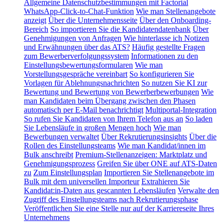
Allgemeine Datenschutzbestimmungen mit Factorial
WhatsApp-Click-to-Chat-Funktion
Wie man Stellenangebote
anzeigt
Über die Unternehmensseite
Über den Onboarding-
Bereich
So importieren Sie die Kandidatendatenbank
Über
Genehmigungen von Anfragen
Wie hinterlasse ich Notizen
und Erwähnungen über das ATS?
Häufig gestellte Fragen
zum Bewerberverfolgungssystem
Informationen zu den
Einstellungsbewertungsformularen
Wie man
Vorstellungsgespräche vereinbart
So konfigurieren Sie
Vorlagen für Ablehnungsnachrichten
So nutzen Sie KI zur
Bewertung und Bewertung von Bewerberbewerbungen
Wie
man Kandidaten beim Übergang zwischen den Phasen
automatisch per E-Mail benachrichtigt
Multiportal-Integration
So rufen Sie Kandidaten von Ihrem Telefon aus an
So laden
Sie Lebensläufe in großen Mengen hoch
Wie man
Bewerbungen verwaltet
Über Rekrutierungsinsights
Über die
Rollen des Einstellungsteams
Wie man Kandidat/innen im
Bulk anschreibt
Premium-Stellenanzeigen: Marktplatz und
Genehmigungsprozess
Greifen Sie über ONE auf ATS-Daten
zu
Zum Einstellungsplan
Importieren Sie Stellenangebote im
Bulk mit dem universellen Importeur
Extrahieren Sie
Kandidat:in-Daten aus gescannten Lebensläufen
Verwalte den
Zugriff des Einstellungsteams nach Rekrutierungsphase
Veröffentlichen Sie eine Stelle nur auf der Karriereseite Ihres
Unternehmens