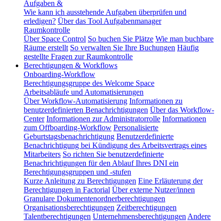
Aufgaben &
Wie kann ich ausstehende Aufgaben überprüfen und
erledigen?
Über das Tool Aufgabenmanager
Raumkontrolle
Über Space Control
So buchen Sie Plätze
Wie man buchbare
Räume erstellt
So verwalten Sie Ihre Buchungen
Häufig
gestellte Fragen zur Raumkontrolle
Berechtigungen & Workflows
Onboarding-Workflow
Berechtigungsgruppe des Welcome Space
Arbeitsabläufe und Automatisierungen
Über Workflow-Automatisierung
Informationen zu
benutzerdefinierten Benachrichtigungen
Über das Workflow-
Center
Informationen zur Administratorrolle
Informationen
zum Offboarding-Workflow
Personalisierte
Geburtstagsbenachrichtigung
Benutzerdefinierte
Benachrichtigung bei Kündigung des Arbeitsvertrags eines
Mitarbeiters
So richten Sie benutzerdefinierte
Benachrichtigungen für den Ablauf Ihres DNI ein
Berechtigungsgruppen und -stufen
Kurze Anleitung zu Berechtigungen
Eine Erläuterung der
Berechtigungen in Factorial
Über externe Nutzer/innen
Granulare Dokumentenordnerberechtigungen
Organisationsberechtigungen
Zeitberechtigungen
Talentberechtigungen
Unternehmensberechtigungen
Andere