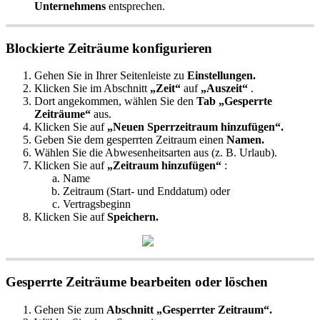
Unternehmens
entsprechen
.
Blockierte
Zeitr
ä
ume
konfigurieren
Gehen
Sie
in
Ihrer
Seitenleiste
zu
Einstellungen
.
Klicken
Sie
im
Abschnitt
„
Zeit
“
auf
„
Auszeit
“
.
Dort
angekommen
,
w
ä
hlen
Sie
den
Tab
„
Gesperrte
Zeitr
ä
ume
“
aus
.
Klicken
Sie
auf
„
Neuen
Sperrzeitraum
hinzuf
ü
gen
“
.
Geben
Sie
dem
gesperrten
Zeitraum
einen
Namen
.
W
ä
hlen
Sie
die
Abwesenheitsarten
aus
(
z
.
B
.
Urlaub
)
.
Klicken
Sie
auf
„
Zeitraum
hinzuf
ü
gen
“
:
Name
Zeitraum
(
Start
-
und
Enddatum
)
oder
Vertragsbeginn
Klicken
Sie
auf
Speichern
.
Gesperrte
Zeitr
ä
ume
bearbeiten
oder
l
ö
schen
Gehen
Sie
zum
Abschnitt
„
Gesperrter
Zeitraum
“
.