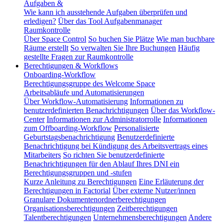
Aufgaben &
Wie kann ich ausstehende Aufgaben überprüfen und
erledigen?
Über das Tool Aufgabenmanager
Raumkontrolle
Über Space Control
So buchen Sie Plätze
Wie man buchbare
Räume erstellt
So verwalten Sie Ihre Buchungen
Häufig
gestellte Fragen zur Raumkontrolle
Berechtigungen & Workflows
Onboarding-Workflow
Berechtigungsgruppe des Welcome Space
Arbeitsabläufe und Automatisierungen
Über Workflow-Automatisierung
Informationen zu
benutzerdefinierten Benachrichtigungen
Über das Workflow-
Center
Informationen zur Administratorrolle
Informationen
zum Offboarding-Workflow
Personalisierte
Geburtstagsbenachrichtigung
Benutzerdefinierte
Benachrichtigung bei Kündigung des Arbeitsvertrags eines
Mitarbeiters
So richten Sie benutzerdefinierte
Benachrichtigungen für den Ablauf Ihres DNI ein
Berechtigungsgruppen und -stufen
Kurze Anleitung zu Berechtigungen
Eine Erläuterung der
Berechtigungen in Factorial
Über externe Nutzer/innen
Granulare Dokumentenordnerberechtigungen
Organisationsberechtigungen
Zeitberechtigungen
Talentberechtigungen
Unternehmensberechtigungen
Andere