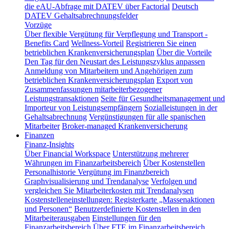
die eAU-Abfrage mit DATEV über Factorial
Deutsch
DATEV Gehaltsabrechnungsfelder
Vorzüge
Über flexible Vergütung für Verpflegung und Transport -
Benefits Card
Wellness-Vorteil
Registrieren Sie einen
betrieblichen Krankenversicherungsplan
Über die Vorteile
Den Tag für den Neustart des Leistungszyklus anpassen
Anmeldung von Mitarbeitern und Angehörigen zum
betrieblichen Krankenversicherungsplan
Export von
Zusammenfassungen mitarbeiterbezogener
Leistungstransaktionen
Seite für Gesundheitsmanagement und
Importeur von Leistungsempfängern
Sozialleistungen in der
Gehaltsabrechnung
Vergünstigungen für alle spanischen
Mitarbeiter
Broker-managed Krankenversicherung
Finanzen
Finanz-Insights
Über Financial Workspace
Unterstützung mehrerer
Währungen im Finanzarbeitsbereich
Über Kostenstellen
Personalhistorie
Vergütung im Finanzbereich
Graphvisualisierung und Trendanalyse
Verfolgen und
vergleichen Sie Mitarbeiterkosten mit Trendanalysen
Kostenstelleneinstellungen: Registerkarte „Massenaktionen
und Personen“
Benutzerdefinierte Kostenstellen in den
Mitarbeiterausgaben
Einstellungen für den
Finanzarbeitsbereich
Über FTE im Finanzarbeitsbereich