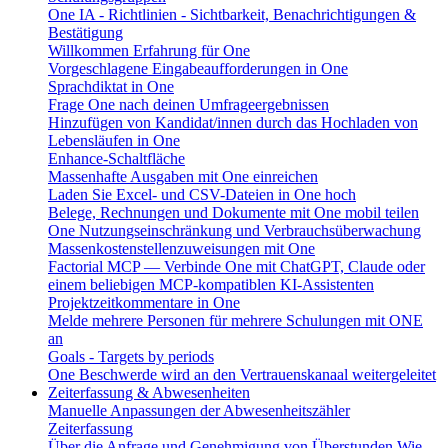
One IA - Richtlinien - Sichtbarkeit, Benachrichtigungen &
Bestätigung
Willkommen Erfahrung für One
Vorgeschlagene Eingabeaufforderungen in One
Sprachdiktat in One
Frage One nach deinen Umfrageergebnissen
Hinzufügen von Kandidat/innen durch das Hochladen von
Lebensläufen in One
Enhance-Schaltfläche
Massenhafte Ausgaben mit One einreichen
Laden Sie Excel- und CSV-Dateien in One hoch
Belege, Rechnungen und Dokumente mit One mobil teilen
One Nutzungseinschränkung und Verbrauchsüberwachung
Massenkostenstellenzuweisungen mit One
Factorial MCP — Verbinde One mit ChatGPT, Claude oder
einem beliebigen MCP-kompatiblen KI-Assistenten
Projektzeitkommentare in One
Melde mehrere Personen für mehrere Schulungen mit ONE
an
Goals - Targets by periods
One Beschwerde wird an den Vertrauenskanaal weitergeleitet
Zeiterfassung & Abwesenheiten
Manuelle Anpassungen der Abwesenheitszähler
Zeiterfassung
Über die Anfrage und Genehmigung von Überstunden
Wie