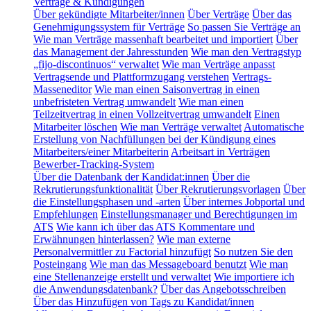
Verträge & Kündigungen
Über gekündigte Mitarbeiter/innen
Über Verträge
Über das
Genehmigungssystem für Verträge
So passen Sie Verträge an
Wie man Verträge massenhaft bearbeitet und importiert
Über
das Management der Jahresstunden
Wie man den Vertragstyp
„fijo-discontinuos“ verwaltet
Wie man Verträge anpasst
Vertragsende und Plattformzugang verstehen
Vertrags-
Masseneditor
Wie man einen Saisonvertrag in einen
unbefristeten Vertrag umwandelt
Wie man einen
Teilzeitvertrag in einen Vollzeitvertrag umwandelt
Einen
Mitarbeiter löschen
Wie man Verträge verwaltet
Automatische
Erstellung von Nachfüllungen bei der Kündigung eines
Mitarbeiters/einer Mitarbeiterin
Arbeitsart in Verträgen
Bewerber-Tracking-System
Über die Datenbank der Kandidat:innen
Über die
Rekrutierungsfunktionalität
Über Rekrutierungsvorlagen
Über
die Einstellungsphasen und -arten
Über internes Jobportal und
Empfehlungen
Einstellungsmanager und Berechtigungen im
ATS
Wie kann ich über das ATS Kommentare und
Erwähnungen hinterlassen?
Wie man externe
Personalvermittler zu Factorial hinzufügt
So nutzen Sie den
Posteingang
Wie man das Messageboard benutzt
Wie man
eine Stellenanzeige erstellt und verwaltet
Wie importiere ich
die Anwendungsdatenbank?
Über das Angebotsschreiben
Über das Hinzufügen von Tags zu Kandidat/innen