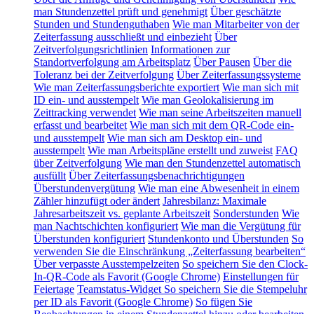
man Stundenzettel prüft und genehmigt
Über geschätzte
Stunden und Stundenguthaben
Wie man Mitarbeiter von der
Zeiterfassung ausschließt und einbezieht
Über
Zeitverfolgungsrichtlinien
Informationen zur
Standortverfolgung am Arbeitsplatz
Über Pausen
Über die
Toleranz bei der Zeitverfolgung
Über Zeiterfassungssysteme
Wie man Zeiterfassungsberichte exportiert
Wie man sich mit
ID ein- und ausstempelt
Wie man Geolokalisierung im
Zeittracking verwendet
Wie man seine Arbeitszeiten manuell
erfasst und bearbeitet
Wie man sich mit dem QR-Code ein-
und ausstempelt
Wie man sich am Desktop ein- und
ausstempelt
Wie man Arbeitspläne erstellt und zuweist
FAQ
über Zeitverfolgung
Wie man den Stundenzettel automatisch
ausfüllt
Über Zeiterfassungsbenachrichtigungen
Überstundenvergütung
Wie man eine Abwesenheit in einem
Zähler hinzufügt oder ändert
Jahresbilanz: Maximale
Jahresarbeitszeit vs. geplante Arbeitszeit
Sonderstunden
Wie
man Nachtschichten konfiguriert
Wie man die Vergütung für
Überstunden konfiguriert
Stundenkonto und Überstunden
So
verwenden Sie die Einschränkung „Zeiterfassung bearbeiten“
Über verpasste Ausstempelzeiten
So speichern Sie den Clock-
In-QR-Code als Favorit (Google Chrome)
Einstellungen für
Feiertage
Teamstatus-Widget
So speichern Sie die Stempeluhr
per ID als Favorit (Google Chrome)
So fügen Sie