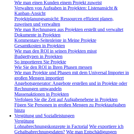
Wie man einen Kunden einem Projekt zuweist
Verwalten von Aufgaben in Projekten: Listenansicht &
Kanban-Ansicht
Projektplanungsansicht: Ressourcen effizient planen,
zuweisen und verwalten
Wie man Rechnungen aus Projekten erstellt und verwaltet
Dokumente in Projekten
Kommentare-Seitenleiste in Meine Projekte
Gesamtkosten in Projekten
Wie man den ROI in seinen Projekten misst
Budgettypen in Projekten
So importieren Sie Projekte
Wie Sie den ROI in Ihren Phasen messen
Wie man Projekte und Phasen mit dem Universal Importer in
großen Mengen importiert
Angebotsgenerator: Angebote erstellen und in Projekte oder
Rechnungen umwandeln
Massenaktionen in Projekten
Verfolgen Sie die Zeit auf Aufgabenebene in Projekten
Fügen Sie Personen in großen Mengen zu Projektaufgaben
hinzu
Vergütung und Sozialleistungen
Vergütung
Lohnabrechnungskonzepte in Factorial
Wie exportiere ich
Gehaltsabrechnungsdaten?
Wie man Entschädigungen