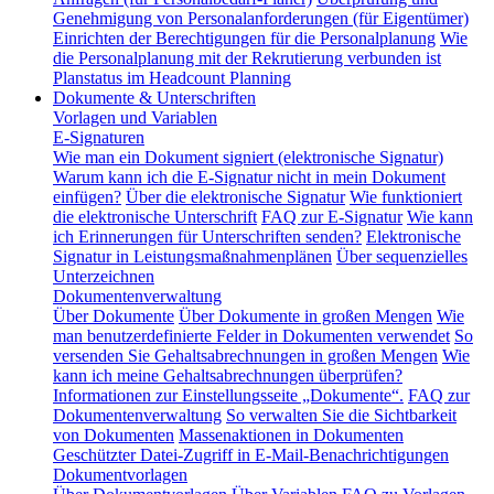
Genehmigung von Personalanforderungen (für Eigentümer)
Einrichten der Berechtigungen für die Personalplanung
Wie
die Personalplanung mit der Rekrutierung verbunden ist
Planstatus im Headcount Planning
Dokumente & Unterschriften
Vorlagen und Variablen
E-Signaturen
Wie man ein Dokument signiert (elektronische Signatur)
Warum kann ich die E-Signatur nicht in mein Dokument
einfügen?
Über die elektronische Signatur
Wie funktioniert
die elektronische Unterschrift
FAQ zur E-Signatur
Wie kann
ich Erinnerungen für Unterschriften senden?
Elektronische
Signatur in Leistungsmaßnahmenplänen
Über sequenzielles
Unterzeichnen
Dokumentenverwaltung
Über Dokumente
Über Dokumente in großen Mengen
Wie
man benutzerdefinierte Felder in Dokumenten verwendet
So
versenden Sie Gehaltsabrechnungen in großen Mengen
Wie
kann ich meine Gehaltsabrechnungen überprüfen?
Informationen zur Einstellungsseite „Dokumente“.
FAQ zur
Dokumentenverwaltung
So verwalten Sie die Sichtbarkeit
von Dokumenten
Massenaktionen in Dokumenten
Geschützter Datei-Zugriff in E-Mail-Benachrichtigungen
Dokumentvorlagen