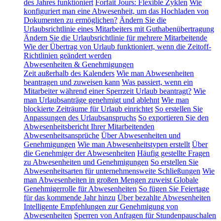
des Jahres funktioniert
Forfait Jours: Flexible Zyklen
Wie
konfiguriert man eine Abwesenheit, um das Hochladen von
Dokumenten zu ermöglichen?
Ändern Sie die
Urlaubsrichtlinie eines Mitarbeiters mit Guthabenübertragung
Ändern Sie die Urlaubsrichtlinie für mehrere Mitarbeitende
Wie der Übertrag von Urlaub funktioniert, wenn die Zeitoff-
Richtlinien geändert werden
Abwesenheiten & Genehmigungen
Zeit außerhalb des Kalenders
Wie man Abwesenheiten
beantragen und zuweisen kann
Was passiert, wenn ein
Mitarbeiter während einer Sperrzeit Urlaub beantragt?
Wie
man Urlaubsanträge genehmigt und ablehnt
Wie man
blockierte Zeiträume für Urlaub einrichtet
So erstellen Sie
Anpassungen des Urlaubsanspruchs
So exportieren Sie den
Abwesenheitsbericht Ihrer Mitarbeitenden
Abwesenheitsansprüche
Über Abwesenheiten und
Genehmigungen
Wie man Abwesenheitstypen erstellt
Über
die Genehmiger der Abwesenheiten
Häufig gestellte Fragen
zu Abwesenheiten und Genehmigungen
So erstellen Sie
Abwesenheitsarten für unternehmensweite Schließungen
Wie
man Abwesenheiten in großen Mengen zuweist
Globale
Genehmigerrolle für Abwesenheiten
So fügen Sie Feiertage
für das kommende Jahr hinzu
Über bezahlte Abwesenheiten
Intelligente Empfehlungen zur Genehmigung von
Abwesenheiten
Sperren von Anfragen für Stundenpauschalen