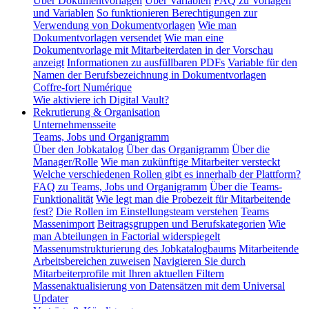
Über Dokumentvorlagen
Über Variablen
FAQ zu Vorlagen
und Variablen
So funktionieren Berechtigungen zur
Verwendung von Dokumentvorlagen
Wie man
Dokumentvorlagen versendet
Wie man eine
Dokumentvorlage mit Mitarbeiterdaten in der Vorschau
anzeigt
Informationen zu ausfüllbaren PDFs
Variable für den
Namen der Berufsbezeichnung in Dokumentvorlagen
Coffre-fort Numérique
Wie aktiviere ich Digital Vault?
Rekrutierung & Organisation
Unternehmensseite
Teams, Jobs und Organigramm
Über den Jobkatalog
Über das Organigramm
Über die
Manager/Rolle
Wie man zukünftige Mitarbeiter versteckt
Welche verschiedenen Rollen gibt es innerhalb der Plattform?
FAQ zu Teams, Jobs und Organigramm
Über die Teams-
Funktionalität
Wie legt man die Probezeit für Mitarbeitende
fest?
Die Rollen im Einstellungsteam verstehen
Teams
Massenimport
Beitragsgruppen und Berufskategorien
Wie
man Abteilungen in Factorial widerspiegelt
Massenumstrukturierung des Jobkatalogbaums
Mitarbeitende
Arbeitsbereichen zuweisen
Navigieren Sie durch
Mitarbeiterprofile mit Ihren aktuellen Filtern
Massenaktualisierung von Datensätzen mit dem Universal
Updater