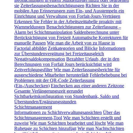
Beobachtungen in einem Stundenzettel hinzu oder bearbeiten
sie
Zeiterfassungsbenachrichtigungen
Richten Sie in der
mobilen App Erinnerungen zum Ein- und Ausstempeln ein
Einrichtung und Verwaltung von Forfait-Jours-Verträgen
Erkennen Sie Fehler in der Arbeitszeittabelle proaktiv mit
Warnmeldungen
Benachrichtigungen zur Zeiterfassung –
Alarm bei Schichtmanipulation
Saldenberechnung unter
Berücksichtigung von Freizeit
Automatische Korrekturen für
manuelle Pausen
Wie man die Arbeit von zu Hause in
Factorial abbildet
Zeitkategorien und Blöcke
Informationen
zur Überstundenvergütung bei Freizeitausgleich
Negativsaldokompensation
Bezahlter Urlaub, der in den
Berechnungen von Forfait Jours berücksichtigt wird
Zeitverfolgungsfilter
Wie man Zeiterfassungsberichte für
ausgeschiedene Mitarbeiter herunterlädt
Fehlerbehebung bei
Problemen mit der QR-Code Zeiterfassung
(Ein-/Auschecken)
Einchecken aus einer anderen Zeitzone
Gesamte Verlängerungszeit gerundet
Sichtbarkeitskonfiguration von Stundenbank, Saldo und
Überstunden/Ergänzungsstunden
Schichtmanagement
Informationen zu Schichtverwaltungsansichten
Über das
Schichtmanagement-Tool
Wie man Schichten erstellt und
zuweist
Wie man Schichten bearbeitet und löscht
Wie man
Ruhetage zu Schichten hinzufügt
Wie man Nachtschichten