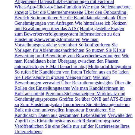
Allgemeine Datenschutzbestimmungen mit Factorial
WhatsApp-Click-to-Chat-Funktion
Wie man Stellenangebote
anzeigt
Über die Unternehmensseite
Über den Onboarding-
Bereich
So importieren Sie die Kandidatendatenbank
Über
Genehmigungen von Anfragen
Wie hinterlasse ich Notizen
und Erwähnungen über das ATS?
Häufig gestellte Fragen
zum Bewerberverfolgungssystem
Informationen zu den
Einstellungsbewertungsformularen
Wie man
Vorstellungsgespräche vereinbart
So konfigurieren Sie
Vorlagen für Ablehnungsnachrichten
So nutzen Sie KI zur
Bewertung und Bewertung von Bewerberbewerbungen
Wie
man Kandidaten beim Übergang zwischen den Phasen
automatisch per E-Mail benachrichtigt
Multiportal-Integration
So rufen Sie Kandidaten von Ihrem Telefon aus an
So laden
Sie Lebensläufe in großen Mengen hoch
Wie man
Bewerbungen verwaltet
Über Rekrutierungsinsights
Über die
Rollen des Einstellungsteams
Wie man Kandidat/innen im
Bulk anschreibt
Premium-Stellenanzeigen: Marktplatz und
Genehmigungsprozess
Greifen Sie über ONE auf ATS-Daten
zu
Zum Einstellungsplan
Importieren Sie Stellenangebote im
Bulk mit dem universellen Importeur
Extrahieren Sie
Kandidat:in-Daten aus gescannten Lebensläufen
Verwalte den
Zugriff des Einstellungsteams nach Rekrutierungsphase
Veröffentlichen Sie eine Stelle nur auf der Karriereseite Ihres
Unternehmens