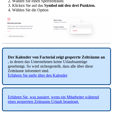
W
ä
hlen
Sie
einen
Sperrzeitraum
.
Klicken
Sie
auf
das
Symbol
mit
den
drei
Punkten
.
W
ä
hlen
Sie
die
Option
Der
Kalender
von
Factorial
zeigt
gesperrte
Zeitr
ä
ume
an
,
in
denen
das
Unternehmen
keine
Urlaubsantr
ä
ge
genehmigt
.
So
wird
sichergestellt
,
dass
alle
ü
ber
diese
Zeitr
ä
ume
informiert
sind
.
Erfahren
Sie
mehr
ü
ber
den
Kalender
Erfahren
Sie
,
was
passiert
,
wenn
ein
Mitarbeiter
w
ä
hrend
eines
gesperrten
Zeitraums
Urlaub
beantragt
.