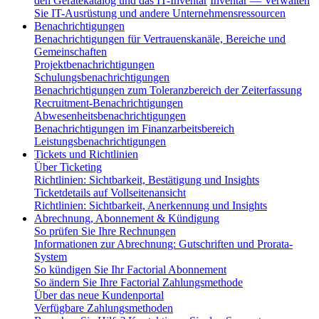
den Gerätekatalog und das IT-Inventar
Inventar — Verwalten
Sie IT-Ausrüstung und andere Unternehmensressourcen
Benachrichtigungen
Benachrichtigungen für Vertrauenskanäle, Bereiche und
Gemeinschaften
Projektbenachrichtigungen
Schulungsbenachrichtigungen
Benachrichtigungen zum Toleranzbereich der Zeiterfassung
Recruitment-Benachrichtigungen
Abwesenheitsbenachrichtigungen
Benachrichtigungen im Finanzarbeitsbereich
Leistungsbenachrichtigungen
Tickets und Richtlinien
Über Ticketing
Richtlinien: Sichtbarkeit, Bestätigung und Insights
Ticketdetails auf Vollseitenansicht
Richtlinien: Sichtbarkeit, Anerkennung und Insights
Abrechnung, Abonnement & Kündigung
So prüfen Sie Ihre Rechnungen
Informationen zur Abrechnung: Gutschriften und Prorata-
System
So kündigen Sie Ihr Factorial Abonnement
So ändern Sie Ihre Factorial Zahlungsmethode
Über das neue Kundenportal
Verfügbare Zahlungsmethoden