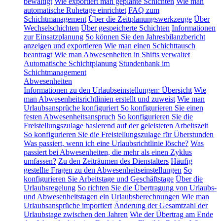
bewältigt
Wie exportiert man geplante Schichten
Wie man
automatische Ruhetage einrichtet
FAQ zum
Schichtmanagement
Über die Zeitplanungswerkzeuge
Über
Wechselschichten
Über gespeicherte Schichten
Informationen
zur Einsatzplanung
So können Sie den Jahresbilanzbericht
anzeigen und exportieren
Wie man einen Schichttausch
beantragt
Wie man Abwesenheiten in Shifts verwaltet
Automatische Schichtplanung
Stundenbank im
Schichtmanagement
Abwesenheiten
Informationen zu den Urlaubseinstellungen: Übersicht
Wie
man Abwesenheitsrichtlinien erstellt und zuweist
Wie man
Urlaubsansprüche konfiguriert
So konfigurieren Sie einen
festen Abwesenheitsanspruch
So konfigurieren Sie die
Freistellungszulage basierend auf der geleisteten Arbeitszeit
So konfigurieren Sie die Freistellungszulage für Überstunden
Was passiert, wenn ich eine Urlaubsrichtlinie lösche?
Was
passiert bei Abwesenheiten, die mehr als einen Zyklus
umfassen?
Zu den Zeiträumen des Dienstalters
Häufig
gestellte Fragen zu den Abwesenheitseinstellungen
So
konfigurieren Sie Arbeitstage und Geschäftstage
Über die
Urlaubsregelung
So richten Sie die Übertragung von Urlaubs-
und Abwesenheitstagen ein
Urlaubsberechnungen
Wie man
Urlaubsansprüche importiert
Änderung der Gesamtzahl der
Urlaubstage zwischen den Jahren
Wie der Übertrag am Ende