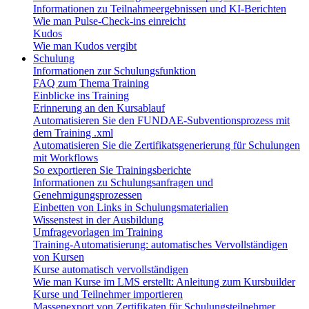
Informationen zu Teilnahmeergebnissen und KI-Berichten
Wie man Pulse-Check-ins einreicht
Kudos
Wie man Kudos vergibt
Schulung
Informationen zur Schulungsfunktion
FAQ zum Thema Training
Einblicke ins Training
Erinnerung an den Kursablauf
Automatisieren Sie den FUNDAE-Subventionsprozess mit
dem Training .xml
Automatisieren Sie die Zertifikatsgenerierung für Schulungen
mit Workflows
So exportieren Sie Trainingsberichte
Informationen zu Schulungsanfragen und
Genehmigungsprozessen
Einbetten von Links in Schulungsmaterialien
Wissenstest in der Ausbildung
Umfragevorlagen im Training
Training-Automatisierung: automatisches Vervollständigen
von Kursen
Kurse automatisch vervollständigen
Wie man Kurse im LMS erstellt: Anleitung zum Kursbuilder
Kurse und Teilnehmer importieren
Massenexport von Zertifikaten für Schulungsteilnehmer