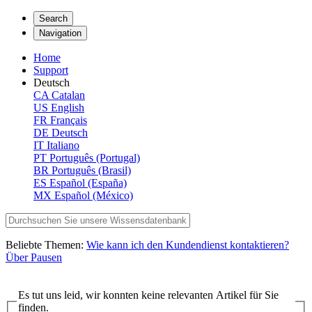
Search
Navigation
Home
Support
Deutsch
CA
Catalan
US
English
FR
Français
DE
Deutsch
IT
Italiano
PT
Português (Portugal)
BR
Português (Brasil)
ES
Español (España)
MX
Español (México)
Beliebte Themen:
Wie kann ich den Kundendienst kontaktieren?
Über Pausen
Es tut uns leid, wir konnten keine relevanten Artikel für Sie
finden.