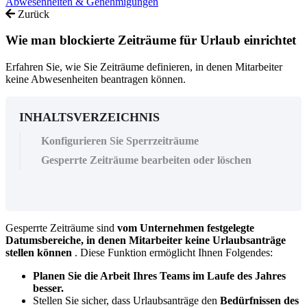
Abwesenheiten & Genehmigungen
Zurück
Wie man blockierte Zeiträume für Urlaub einrichtet
Erfahren Sie, wie Sie Zeiträume definieren, in denen Mitarbeiter
keine Abwesenheiten beantragen können.
INHALTSVERZEICHNIS
Konfigurieren Sie Sperrzeiträume
Gesperrte Zeiträume bearbeiten oder löschen
Gesperrte
Zeitr
ä
ume
sind
vom
Unternehmen
festgelegte
Datumsbereiche
,
in
denen
Mitarbeiter
keine
Urlaubsantr
ä
ge
stellen
k
ö
nnen
.
Diese
Funktion
erm
ö
glicht
Ihnen
Folgendes
:
Planen
Sie
die
Arbeit
Ihres
Teams
im
Laufe
des
Jahres
besser
.
Stellen
Sie
sicher
,
dass
Urlaubsantr
ä
ge
den
Bed
ü
rfnissen
des