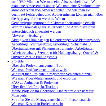
um 15/30 Minuten
Wie man eine Abwesenheit löscht
Wie
man eine Abwesenheit ändert
Wie man eine Krankmeldung
anmeldet
Arten von Abwesenheiten und wie man sie
beantragt
Fehlerbehebung: Abwesenheiten können nicht über
die App angefordert werden.
Wie man
Genehmigungsgruppen für Abwesenheitsanträge erstellt
Warum Urlaubstage für Mitarbeiter und Administratoren
unterschiedlich angezeigt werden
Abwesenheitsabzüge
Abzug von Urlaubstagen
Kalendertage: Alle Planungstools
Arbeitstage: Vertragsabzug
Arbeitstage: Schichtabzug
Übertragsabzug mit Planungsinstrumenten
Arbeitstage:
Arbeitszeitabzug
Szenarien für Halbtagsabzüge
Ouvreé &
Ouvreable: Alle Planungstools
Projekte
Über das Projektmanagement-Tool
Wie man Projekte erstellt und zuweist
Wie fügt man Projekte in registrierte Schichten hinzu?
Wie man Projektdaten ansieht und exportiert
FAQ zu Aufgaben & Projekten
Über flexibles Projekt-Tracking
Meine Projekte im Überblick: Eine zentrale Ansicht für
Mitarbeiter
So rufen Sie die Manageransicht auf – Personenansicht
Wie man Kosten in Projekten sieht