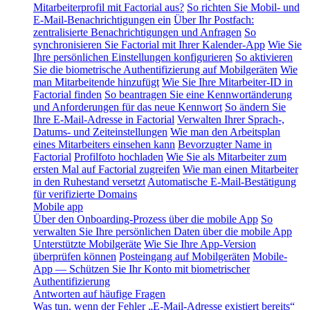
Mitarbeiterprofil mit Factorial aus?
So richten Sie Mobil- und
E-Mail-Benachrichtigungen ein
Über Ihr Postfach:
zentralisierte Benachrichtigungen und Anfragen
So
synchronisieren Sie Factorial mit Ihrer Kalender-App
Wie Sie
Ihre persönlichen Einstellungen konfigurieren
So aktivieren
Sie die biometrische Authentifizierung auf Mobilgeräten
Wie
man Mitarbeitende hinzufügt
Wie Sie Ihre Mitarbeiter-ID in
Factorial finden
So beantragen Sie eine Kennwortänderung
und Anforderungen für das neue Kennwort
So ändern Sie
Ihre E-Mail-Adresse in Factorial
Verwalten Ihrer Sprach-,
Datums- und Zeiteinstellungen
Wie man den Arbeitsplan
eines Mitarbeiters einsehen kann
Bevorzugter Name in
Factorial
Profilfoto hochladen
Wie Sie als Mitarbeiter zum
ersten Mal auf Factorial zugreifen
Wie man einen Mitarbeiter
in den Ruhestand versetzt
Automatische E-Mail-Bestätigung
für verifizierte Domains
Mobile app
Über den Onboarding-Prozess über die mobile App
So
verwalten Sie Ihre persönlichen Daten über die mobile App
Unterstützte Mobilgeräte
Wie Sie Ihre App-Version
überprüfen können
Posteingang auf Mobilgeräten
Mobile-
App — Schützen Sie Ihr Konto mit biometrischer
Authentifizierung
Antworten auf häufige Fragen
Was tun, wenn der Fehler „E-Mail-Adresse existiert bereits“