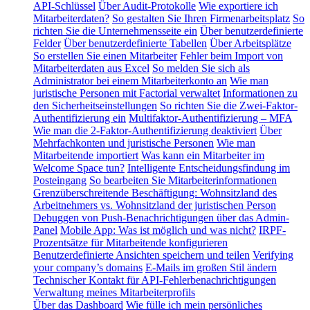
API-Schlüssel
Über Audit-Protokolle
Wie exportiere ich
Mitarbeiterdaten?
So gestalten Sie Ihren Firmenarbeitsplatz
So
richten Sie die Unternehmensseite ein
Über benutzerdefinierte
Felder
Über benutzerdefinierte Tabellen
Über Arbeitsplätze
So erstellen Sie einen Mitarbeiter
Fehler beim Import von
Mitarbeiterdaten aus Excel
So melden Sie sich als
Administrator bei einem Mitarbeiterkonto an
Wie man
juristische Personen mit Factorial verwaltet
Informationen zu
den Sicherheitseinstellungen
So richten Sie die Zwei-Faktor-
Authentifizierung ein
Multifaktor-Authentifizierung – MFA
Wie man die 2-Faktor-Authentifizierung deaktiviert
Über
Mehrfachkonten und juristische Personen
Wie man
Mitarbeitende importiert
Was kann ein Mitarbeiter im
Welcome Space tun?
Intelligente Entscheidungsfindung im
Posteingang
So bearbeiten Sie Mitarbeiterinformationen
Grenzüberschreitende Beschäftigung: Wohnsitzland des
Arbeitnehmers vs. Wohnsitzland der juristischen Person
Debuggen von Push-Benachrichtigungen über das Admin-
Panel
Mobile App: Was ist möglich und was nicht?
IRPF-
Prozentsätze für Mitarbeitende konfigurieren
Benutzerdefinierte Ansichten speichern und teilen
Verifying
your company’s domains
E-Mails im großen Stil ändern
Technischer Kontakt für API-Fehlerbenachrichtigungen
Verwaltung meines Mitarbeiterprofils
Über das Dashboard
Wie fülle ich mein persönliches