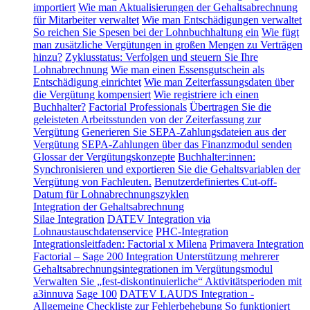
importiert
Wie man Aktualisierungen der Gehaltsabrechnung
für Mitarbeiter verwaltet
Wie man Entschädigungen verwaltet
So reichen Sie Spesen bei der Lohnbuchhaltung ein
Wie fügt
man zusätzliche Vergütungen in großen Mengen zu Verträgen
hinzu?
Zyklusstatus: Verfolgen und steuern Sie Ihre
Lohnabrechnung
Wie man einen Essensgutschein als
Entschädigung einrichtet
Wie man Zeiterfassungsdaten über
die Vergütung kompensiert
Wie registriere ich einen
Buchhalter?
Factorial Professionals
Übertragen Sie die
geleisteten Arbeitsstunden von der Zeiterfassung zur
Vergütung
Generieren Sie SEPA-Zahlungsdateien aus der
Vergütung
SEPA-Zahlungen über das Finanzmodul senden
Glossar der Vergütungskonzepte
Buchhalter:innen:
Synchronisieren und exportieren Sie die Gehaltsvariablen der
Vergütung von Fachleuten.
Benutzerdefiniertes Cut-off-
Datum für Lohnabrechnungszyklen
Integration der Gehaltsabrechnung
Silae Integration
DATEV Integration via
Lohnaustauschdatenservice
PHC-Integration
Integrationsleitfaden: Factorial x Milena
Primavera Integration
Factorial – Sage 200 Integration
Unterstützung mehrerer
Gehaltsabrechnungsintegrationen im Vergütungsmodul
Verwalten Sie „fest-diskontinuierliche“ Aktivitätsperioden mit
a3innuva
Sage 100
DATEV LAUDS Integration -
Allgemeine Checkliste zur Fehlerbehebung
So funktioniert