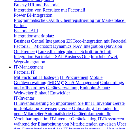
Breezy HR und Factorial
Integration von Recruitee mit Factorial!
Power BI-Integration
Programmatische OAuth-Clientregistrierung für Marketplace-
Partner
Factorial API
Integrationsmarktplatz
Business Central Integration
ZKTeco-Integration mit Factorial
Factorial – Microsoft Dynamics NAV-Integration (Navision
On-Premise)
LinkedIn-Integration – Schritt für Schritt
Integration Factorial – SAP Business One
InfoJobs Zwei-
Wege-Integration
IT-Management
Factorial IT
Mit Factorial IT loslegen
IT Procurement
Mobile
Geräteverwaltung (MDM)“
SaaS Management
Onboardings
und offboardings
Geräteverwaltung
Endpoint-Schutz
Weltweiter Einkauf
Entwickler
IT-Inventar
IT-Inventarisierung
So importieren Sie Ihr IT-Inventar
Geräte
im Jobkatalog zuweisen
Geräte-Onboarding-Leitfaden für
neue Mitarbeiter
Automatisierte Gerätedokumente für
Vereinbarungen im IT-Inventar
Gerätekatalog
IT-Ressourcen
während der Einarbeitung von Mitarbeitenden zuweisen
Über