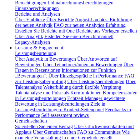
Berechtigungen
Lohnabrechnungsberechtigungen
Finanzberechtigungen
Berichte und Analysen
Über Einblicke
Über Berichte
August-Updates: Einführung
der neuen Analytik
FAQ zur neuen Analytics-Erfahrung
Erstellen Sie Berichte mit One
Berichte aus Vorlagen erstellen
Über Analytik
Erstellen Sie einen Bericht manuell
Legacy-Analysen
Leistung & Engagement
Leistungsbeurteilung
Über Analytik in Bewertungen
Über Antworten auf
Bewertungen
Über Teilnehmer/innen an Bewertungen
Über
Fragen in Rezensionen
Informationen zur Funktion
„Bewertungen“.
Über Einzelgespräche in Performance
FAQ
zur Leistungsüberprüfung
Über Leistungsbeurteilungen
Über
Talentanalyse
Weiterbildung durch flexible Vergütung
Talentanalyse und Pulse als Kernfunktionen
Kompetenzstufen
in Leistungsbeurteilungen
Echtzeit-Manager-gewichtete
Bewertung in Leistungsbeurteilungen
Ziele in
Leistungsbeurteilungen: Kontext-Seitenpanel
Feedbacks in
Performance
Self-assessment reviews
Gemeinschaften
So erstellen Sie einen Beitrag
Über Glückwunschkarten und
Applaus
Über Gemeinschaften
FAQ zu Communities
Wie
man eine Veranstaltung in einer Gemeinde erstellt