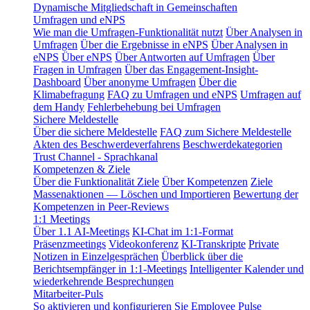
Dynamische Mitgliedschaft in Gemeinschaften
Umfragen und eNPS
Wie man die Umfragen-Funktionalität nutzt
Über Analysen in
Umfragen
Über die Ergebnisse in eNPS
Über Analysen in
eNPS
Über eNPS
Über Antworten auf Umfragen
Über
Fragen in Umfragen
Über das Engagement-Insight-
Dashboard
Über anonyme Umfragen
Über die
Klimabefragung
FAQ zu Umfragen und eNPS
Umfragen auf
dem Handy
Fehlerbehebung bei Umfragen
Sichere Meldestelle
Über die sichere Meldestelle
FAQ zum Sichere Meldestelle
Akten des Beschwerdeverfahrens
Beschwerdekategorien
Trust Channel - Sprachkanal
Kompetenzen & Ziele
Über die Funktionalität Ziele
Über Kompetenzen
Ziele
Massenaktionen — Löschen und Importieren
Bewertung der
Kompetenzen in Peer-Reviews
1:1 Meetings
Über 1.1 AI-Meetings
KI-Chat im 1:1-Format
Präsenzmeetings
Videokonferenz
KI-Transkripte
Private
Notizen in Einzelgesprächen
Überblick über die
Berichtsempfänger in 1:1-Meetings
Intelligenter Kalender und
wiederkehrende Besprechungen
Mitarbeiter-Puls
So aktivieren und konfigurieren Sie Employee Pulse