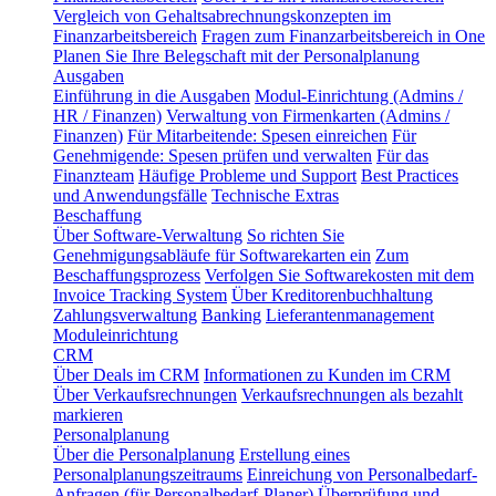
Vergleich von Gehaltsabrechnungskonzepten im
Finanzarbeitsbereich
Fragen zum Finanzarbeitsbereich in One
Planen Sie Ihre Belegschaft mit der Personalplanung
Ausgaben
Einführung in die Ausgaben
Modul-Einrichtung (Admins /
HR / Finanzen)
Verwaltung von Firmenkarten (Admins /
Finanzen)
Für Mitarbeitende: Spesen einreichen
Für
Genehmigende: Spesen prüfen und verwalten
Für das
Finanzteam
Häufige Probleme und Support
Best Practices
und Anwendungsfälle
Technische Extras
Beschaffung
Über Software-Verwaltung
So richten Sie
Genehmigungsabläufe für Softwarekarten ein
Zum
Beschaffungsprozess
Verfolgen Sie Softwarekosten mit dem
Invoice Tracking System
Über Kreditorenbuchhaltung
Zahlungsverwaltung
Banking
Lieferantenmanagement
Moduleinrichtung
CRM
Über Deals im CRM
Informationen zu Kunden im CRM
Über Verkaufsrechnungen
Verkaufsrechnungen als bezahlt
markieren
Personalplanung
Über die Personalplanung
Erstellung eines
Personalplanungszeitraums
Einreichung von Personalbedarf-
Anfragen (für Personalbedarf-Planer)
Überprüfung und