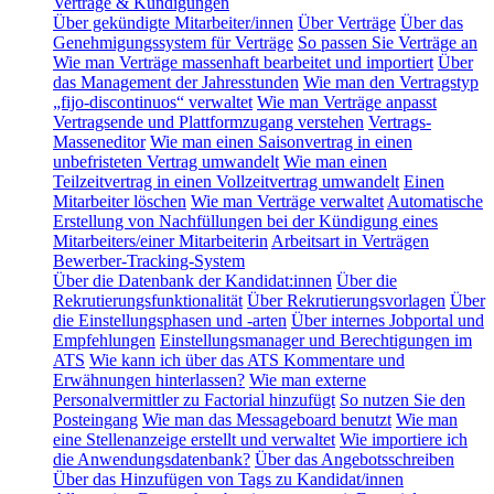
Verträge & Kündigungen
Über gekündigte Mitarbeiter/innen
Über Verträge
Über das
Genehmigungssystem für Verträge
So passen Sie Verträge an
Wie man Verträge massenhaft bearbeitet und importiert
Über
das Management der Jahresstunden
Wie man den Vertragstyp
„fijo-discontinuos“ verwaltet
Wie man Verträge anpasst
Vertragsende und Plattformzugang verstehen
Vertrags-
Masseneditor
Wie man einen Saisonvertrag in einen
unbefristeten Vertrag umwandelt
Wie man einen
Teilzeitvertrag in einen Vollzeitvertrag umwandelt
Einen
Mitarbeiter löschen
Wie man Verträge verwaltet
Automatische
Erstellung von Nachfüllungen bei der Kündigung eines
Mitarbeiters/einer Mitarbeiterin
Arbeitsart in Verträgen
Bewerber-Tracking-System
Über die Datenbank der Kandidat:innen
Über die
Rekrutierungsfunktionalität
Über Rekrutierungsvorlagen
Über
die Einstellungsphasen und -arten
Über internes Jobportal und
Empfehlungen
Einstellungsmanager und Berechtigungen im
ATS
Wie kann ich über das ATS Kommentare und
Erwähnungen hinterlassen?
Wie man externe
Personalvermittler zu Factorial hinzufügt
So nutzen Sie den
Posteingang
Wie man das Messageboard benutzt
Wie man
eine Stellenanzeige erstellt und verwaltet
Wie importiere ich
die Anwendungsdatenbank?
Über das Angebotsschreiben
Über das Hinzufügen von Tags zu Kandidat/innen