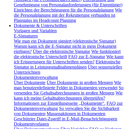
Genehmigung von Personalanforderungen (für Eigentümer)
Einrichten der Berechtigungen für die Personalplanung
Wie
die Personalplanung mit der Rekrutierung verbunden ist
Planstatus im Headcount Planning
Dokumente & Unterschriften
Vorlagen und Variablen
E-Signaturen
Wie man ein Dokument signiert (elektronische Signatur)
Warum kann ich die E-Signatur nicht in mein Dokument
einfügen?
Über die elektronische Signatur
Wie funktioniert
die elektronische Unterschrift
FAQ zur E-Signatur
Wie kann
ich Erinnerungen für Unterschriften senden?
Elektronische
Signatur in Leistungsmaßnahmenplänen
Über sequenzielles
Unterzeichnen
Dokumentenverwaltung
Über Dokumente
Über Dokumente in großen Mengen
Wie
man benutzerdefinierte Felder in Dokumenten verwendet
So
versenden Sie Gehaltsabrechnungen in großen Mengen
Wie
kann ich meine Gehaltsabrechnungen überprüfen?
Informationen zur Einstellungsseite „Dokumente“.
FAQ zur
Dokumentenverwaltung
So verwalten Sie die Sichtbarkeit
von Dokumenten
Massenaktionen in Dokumenten
Geschützter Datei-Zugriff in E-Mail-Benachrichtigungen
Dokumentvorlagen