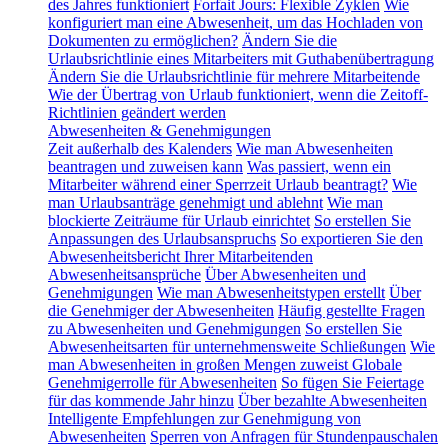
des Jahres funktioniert
Forfait Jours: Flexible Zyklen
Wie
konfiguriert man eine Abwesenheit, um das Hochladen von
Dokumenten zu ermöglichen?
Ändern Sie die
Urlaubsrichtlinie eines Mitarbeiters mit Guthabenübertragung
Ändern Sie die Urlaubsrichtlinie für mehrere Mitarbeitende
Wie der Übertrag von Urlaub funktioniert, wenn die Zeitoff-
Richtlinien geändert werden
Abwesenheiten & Genehmigungen
Zeit außerhalb des Kalenders
Wie man Abwesenheiten
beantragen und zuweisen kann
Was passiert, wenn ein
Mitarbeiter während einer Sperrzeit Urlaub beantragt?
Wie
man Urlaubsanträge genehmigt und ablehnt
Wie man
blockierte Zeiträume für Urlaub einrichtet
So erstellen Sie
Anpassungen des Urlaubsanspruchs
So exportieren Sie den
Abwesenheitsbericht Ihrer Mitarbeitenden
Abwesenheitsansprüche
Über Abwesenheiten und
Genehmigungen
Wie man Abwesenheitstypen erstellt
Über
die Genehmiger der Abwesenheiten
Häufig gestellte Fragen
zu Abwesenheiten und Genehmigungen
So erstellen Sie
Abwesenheitsarten für unternehmensweite Schließungen
Wie
man Abwesenheiten in großen Mengen zuweist
Globale
Genehmigerrolle für Abwesenheiten
So fügen Sie Feiertage
für das kommende Jahr hinzu
Über bezahlte Abwesenheiten
Intelligente Empfehlungen zur Genehmigung von
Abwesenheiten
Sperren von Anfragen für Stundenpauschalen