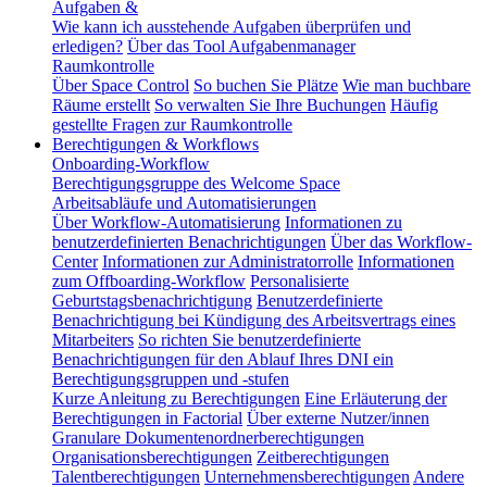
Aufgaben &
Wie kann ich ausstehende Aufgaben überprüfen und
erledigen?
Über das Tool Aufgabenmanager
Raumkontrolle
Über Space Control
So buchen Sie Plätze
Wie man buchbare
Räume erstellt
So verwalten Sie Ihre Buchungen
Häufig
gestellte Fragen zur Raumkontrolle
Berechtigungen & Workflows
Onboarding-Workflow
Berechtigungsgruppe des Welcome Space
Arbeitsabläufe und Automatisierungen
Über Workflow-Automatisierung
Informationen zu
benutzerdefinierten Benachrichtigungen
Über das Workflow-
Center
Informationen zur Administratorrolle
Informationen
zum Offboarding-Workflow
Personalisierte
Geburtstagsbenachrichtigung
Benutzerdefinierte
Benachrichtigung bei Kündigung des Arbeitsvertrags eines
Mitarbeiters
So richten Sie benutzerdefinierte
Benachrichtigungen für den Ablauf Ihres DNI ein
Berechtigungsgruppen und -stufen
Kurze Anleitung zu Berechtigungen
Eine Erläuterung der
Berechtigungen in Factorial
Über externe Nutzer/innen
Granulare Dokumentenordnerberechtigungen
Organisationsberechtigungen
Zeitberechtigungen
Talentberechtigungen
Unternehmensberechtigungen
Andere