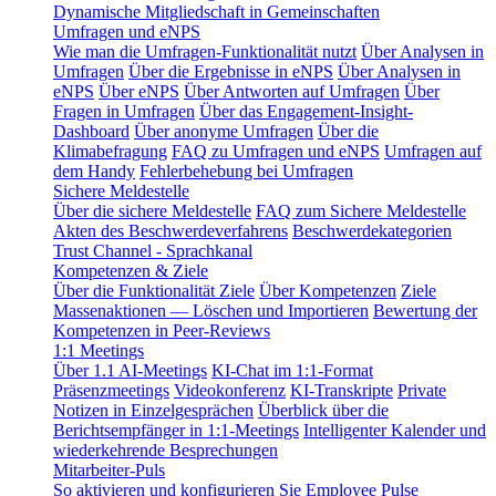
Dynamische Mitgliedschaft in Gemeinschaften
Umfragen und eNPS
Wie man die Umfragen-Funktionalität nutzt
Über Analysen in
Umfragen
Über die Ergebnisse in eNPS
Über Analysen in
eNPS
Über eNPS
Über Antworten auf Umfragen
Über
Fragen in Umfragen
Über das Engagement-Insight-
Dashboard
Über anonyme Umfragen
Über die
Klimabefragung
FAQ zu Umfragen und eNPS
Umfragen auf
dem Handy
Fehlerbehebung bei Umfragen
Sichere Meldestelle
Über die sichere Meldestelle
FAQ zum Sichere Meldestelle
Akten des Beschwerdeverfahrens
Beschwerdekategorien
Trust Channel - Sprachkanal
Kompetenzen & Ziele
Über die Funktionalität Ziele
Über Kompetenzen
Ziele
Massenaktionen — Löschen und Importieren
Bewertung der
Kompetenzen in Peer-Reviews
1:1 Meetings
Über 1.1 AI-Meetings
KI-Chat im 1:1-Format
Präsenzmeetings
Videokonferenz
KI-Transkripte
Private
Notizen in Einzelgesprächen
Überblick über die
Berichtsempfänger in 1:1-Meetings
Intelligenter Kalender und
wiederkehrende Besprechungen
Mitarbeiter-Puls
So aktivieren und konfigurieren Sie Employee Pulse