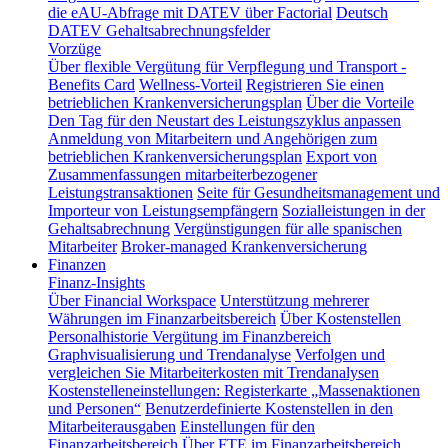
die eAU-Abfrage mit DATEV über Factorial
Deutsch
DATEV Gehaltsabrechnungsfelder
Vorzüge
Über flexible Vergütung für Verpflegung und Transport -
Benefits Card
Wellness-Vorteil
Registrieren Sie einen
betrieblichen Krankenversicherungsplan
Über die Vorteile
Den Tag für den Neustart des Leistungszyklus anpassen
Anmeldung von Mitarbeitern und Angehörigen zum
betrieblichen Krankenversicherungsplan
Export von
Zusammenfassungen mitarbeiterbezogener
Leistungstransaktionen
Seite für Gesundheitsmanagement und
Importeur von Leistungsempfängern
Sozialleistungen in der
Gehaltsabrechnung
Vergünstigungen für alle spanischen
Mitarbeiter
Broker-managed Krankenversicherung
Finanzen
Finanz-Insights
Über Financial Workspace
Unterstützung mehrerer
Währungen im Finanzarbeitsbereich
Über Kostenstellen
Personalhistorie
Vergütung im Finanzbereich
Graphvisualisierung und Trendanalyse
Verfolgen und
vergleichen Sie Mitarbeiterkosten mit Trendanalysen
Kostenstelleneinstellungen: Registerkarte „Massenaktionen
und Personen“
Benutzerdefinierte Kostenstellen in den
Mitarbeiterausgaben
Einstellungen für den
Finanzarbeitsbereich
Über FTE im Finanzarbeitsbereich