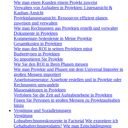
Wie man einen Kunden einem Projekt zuweist
Verwalten von Aufgaben in Projekten: Listenansicht &
Kanban-Ansicht
Projektplanungsansicht: Ressourcen effizient planen,
zuweisen und verwalten
Wie man Rechnungen aus Projekten erstellt und verwaltet
Dokumente in Projekten
Kommentare-Seitenleiste in Meine Projekte
Gesamtkosten in Projekten
Wie man den ROI in seinen Projekten misst
Budgettypen in Projekten
So importieren Sie Projekte
Wie Sie den ROI in Ihren Phasen messen
Wie man Projekte und Phasen mit dem Universal Importer in
großen Mengen importiert
Angebotsgenerator: Angebote erstellen und in Projekte oder
Rechnungen umwandeln
Massenaktionen in Projekten
Verfolgen Sie die Zeit auf Aufgabenebene in Projekten
Fügen Sie Personen in großen Mengen zu Projektaufgaben
hinzu
Vergütung und Sozialleistungen
Vergütung
Lohnabrechnungskonzepte in Factorial
Wie exportiere ich
Gehaltsabrechnungsdaten?
Wie man Entschädigungen