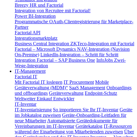
Breezy HR und Factorial
Integration von Recruitee mit Factorial!
Power BI-Integration
Programmatische OAuth-Clientregistrierung für Marketplace-
Partner
Factorial API
Integrationsmarktplatz
Business Central Integration
ZKTeco-Integration mit Factorial
Factorial – Microsoft Dynamics NAV-Integration (Navision
On-Premise)
LinkedIn-Integration – Schritt für Schritt
Integration Factorial – SAP Business One
InfoJobs Zwei-
Wege-Integration
IT-Management
Factorial IT
Mit Factorial IT loslegen
IT Procurement
Mobile
Geräteverwaltung (MDM)“
SaaS Management
Onboardings
und offboardings
Geräteverwaltung
Endpoint-Schutz
Weltweiter Einkauf
Entwickler
IT-Inventar
IT-Inventarisierung
So importieren Sie Ihr IT-Inventar
Geräte
im Jobkatalog zuweisen
Geräte-Onboarding-Leitfaden für
neue Mitarbeiter
Automatisierte Gerätedokumente für
Vereinbarungen im IT-Inventar
Gerätekatalog
IT-Ressourcen
während der Einarbeitung von Mitarbeitenden zuweisen
Über