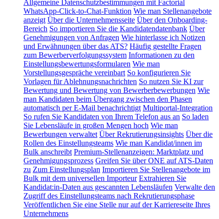
Allgemeine Datenschutzbestimmungen mit Factorial
WhatsApp-Click-to-Chat-Funktion
Wie man Stellenangebote
anzeigt
Über die Unternehmensseite
Über den Onboarding-
Bereich
So importieren Sie die Kandidatendatenbank
Über
Genehmigungen von Anfragen
Wie hinterlasse ich Notizen
und Erwähnungen über das ATS?
Häufig gestellte Fragen
zum Bewerberverfolgungssystem
Informationen zu den
Einstellungsbewertungsformularen
Wie man
Vorstellungsgespräche vereinbart
So konfigurieren Sie
Vorlagen für Ablehnungsnachrichten
So nutzen Sie KI zur
Bewertung und Bewertung von Bewerberbewerbungen
Wie
man Kandidaten beim Übergang zwischen den Phasen
automatisch per E-Mail benachrichtigt
Multiportal-Integration
So rufen Sie Kandidaten von Ihrem Telefon aus an
So laden
Sie Lebensläufe in großen Mengen hoch
Wie man
Bewerbungen verwaltet
Über Rekrutierungsinsights
Über die
Rollen des Einstellungsteams
Wie man Kandidat/innen im
Bulk anschreibt
Premium-Stellenanzeigen: Marktplatz und
Genehmigungsprozess
Greifen Sie über ONE auf ATS-Daten
zu
Zum Einstellungsplan
Importieren Sie Stellenangebote im
Bulk mit dem universellen Importeur
Extrahieren Sie
Kandidat:in-Daten aus gescannten Lebensläufen
Verwalte den
Zugriff des Einstellungsteams nach Rekrutierungsphase
Veröffentlichen Sie eine Stelle nur auf der Karriereseite Ihres
Unternehmens