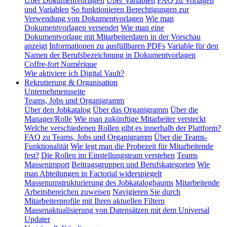
Über Dokumentvorlagen
Über Variablen
FAQ zu Vorlagen
und Variablen
So funktionieren Berechtigungen zur
Verwendung von Dokumentvorlagen
Wie man
Dokumentvorlagen versendet
Wie man eine
Dokumentvorlage mit Mitarbeiterdaten in der Vorschau
anzeigt
Informationen zu ausfüllbaren PDFs
Variable für den
Namen der Berufsbezeichnung in Dokumentvorlagen
Coffre-fort Numérique
Wie aktiviere ich Digital Vault?
Rekrutierung & Organisation
Unternehmensseite
Teams, Jobs und Organigramm
Über den Jobkatalog
Über das Organigramm
Über die
Manager/Rolle
Wie man zukünftige Mitarbeiter versteckt
Welche verschiedenen Rollen gibt es innerhalb der Plattform?
FAQ zu Teams, Jobs und Organigramm
Über die Teams-
Funktionalität
Wie legt man die Probezeit für Mitarbeitende
fest?
Die Rollen im Einstellungsteam verstehen
Teams
Massenimport
Beitragsgruppen und Berufskategorien
Wie
man Abteilungen in Factorial widerspiegelt
Massenumstrukturierung des Jobkatalogbaums
Mitarbeitende
Arbeitsbereichen zuweisen
Navigieren Sie durch
Mitarbeiterprofile mit Ihren aktuellen Filtern
Massenaktualisierung von Datensätzen mit dem Universal
Updater