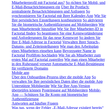
Mitarbeiterprofil mit Factorial aus?
So richten Sie Mobil- und
E-Mail-Benachrichtigungen ein
Über Ihr Postfach:
zentralisierte Benachrichtigungen und Anfragen
So
synchronisieren Sie Factorial mit Ihrer Kalender-App
Wie Sie
Ihre persönlichen Einstellungen konfigurieren
So aktivieren
Sie die biometrische Authentifizierung auf Mobilgeräten
Wie
man Mitarbeitende hinzufügt
Wie Sie Ihre Mitarbeiter-ID in
Factorial finden
So beantragen Sie eine Kennwortänderung
und Anforderungen für das neue Kennwort
So ändern Sie
Ihre E-Mail-Adresse in Factorial
Verwalten Ihrer Sprach-,
Datums- und Zeiteinstellungen
Wie man den Arbeitsplan
eines Mitarbeiters einsehen kann
Bevorzugter Name in
Factorial
Profilfoto hochladen
Wie Sie als Mitarbeiter zum
ersten Mal auf Factorial zugreifen
Wie man einen Mitarbeiter
in den Ruhestand versetzt
Automatische E-Mail-Bestätigung
für verifizierte Domains
Mobile app
Über den Onboarding-Prozess über die mobile App
So
verwalten Sie Ihre persönlichen Daten über die mobile App
Unterstützte Mobilgeräte
Wie Sie Ihre App-Version
überprüfen können
Posteingang auf Mobilgeräten
Mobile-
App — Schützen Sie Ihr Konto mit biometrischer
Authentifizierung
Antworten auf häufige Fragen
Was tun, wenn der Fehler „E-Mail-Adresse existiert bereits“