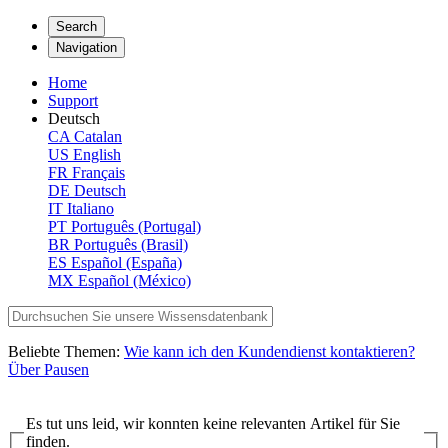
Search
Navigation
Home
Support
Deutsch
CA
Catalan
US
English
FR
Français
DE
Deutsch
IT
Italiano
PT
Português (Portugal)
BR
Português (Brasil)
ES
Español (España)
MX
Español (México)
Beliebte Themen:
Wie kann ich den Kundendienst kontaktieren?
Über Pausen
Es tut uns leid, wir konnten keine relevanten Artikel für Sie
finden.