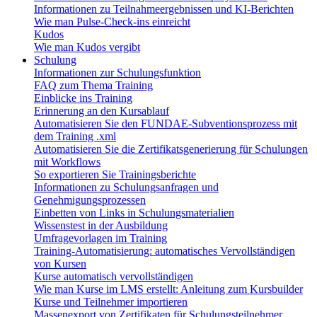
Informationen zu Teilnahmeergebnissen und KI-Berichten
Wie man Pulse-Check-ins einreicht
Kudos
Wie man Kudos vergibt
Schulung
Informationen zur Schulungsfunktion
FAQ zum Thema Training
Einblicke ins Training
Erinnerung an den Kursablauf
Automatisieren Sie den FUNDAE-Subventionsprozess mit
dem Training .xml
Automatisieren Sie die Zertifikatsgenerierung für Schulungen
mit Workflows
So exportieren Sie Trainingsberichte
Informationen zu Schulungsanfragen und
Genehmigungsprozessen
Einbetten von Links in Schulungsmaterialien
Wissenstest in der Ausbildung
Umfragevorlagen im Training
Training-Automatisierung: automatisches Vervollständigen
von Kursen
Kurse automatisch vervollständigen
Wie man Kurse im LMS erstellt: Anleitung zum Kursbuilder
Kurse und Teilnehmer importieren
Massenexport von Zertifikaten für Schulungsteilnehmer