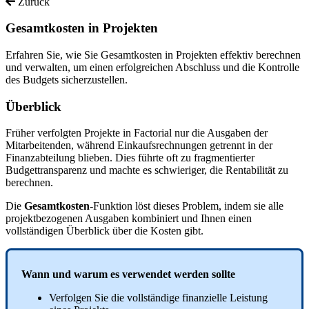
Zurück
Gesamtkosten in Projekten
Erfahren Sie, wie Sie Gesamtkosten in Projekten effektiv berechnen
und verwalten, um einen erfolgreichen Abschluss und die Kontrolle
des Budgets sicherzustellen.
Ü
berblick
Fr
ü
her
verfolgten
Projekte
in
Factorial
nur
die
Ausgaben
der
Mitarbeitenden
,
w
ä
hrend
Einkaufsrechnungen
getrennt
in
der
Finanzabteilung
blieben
.
Dies
f
ü
hrte
oft
zu
fragmentierter
Budgettransparenz
und
machte
es
schwieriger
,
die
Rentabilit
ä
t
zu
berechnen
.
Die
Gesamtkosten
-
Funktion
l
ö
st
dieses
Problem
,
indem
sie
alle
projektbezogenen
Ausgaben
kombiniert
und
Ihnen
einen
vollst
ä
ndigen
Ü
berblick
ü
ber
die
Kosten
gibt
.
Wann
und
warum
es
verwendet
werden
sollte
Verfolgen
Sie
die
vollst
ä
ndige
finanzielle
Leistung