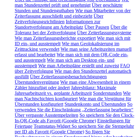
man Stundenzettel prüft und genehmigt
Über geschätzte
Stunden und Stundenguthaben
Wie man Mitarbeiter von der
Zeiterfassung ausschließt und einbezieht
Über
Zeitverfolgungsrichtlinien
Informationen zur
Standortverfolgung am Arbeitsplatz
Über Pausen
Über die
Toleranz bei der Zeitverfolgung
Über Zeiterfassungssysteme
Wie man Zeiterfassungsberichte exportiert
Wie man sich mit
ID ein- und ausstempelt
Wie man Geolokalisierung im
Zeittracking verwendet
Wie man seine Arbeitszeiten manuell
erfasst und bearbeitet
Wie man sich mit dem QR-Code ein-
und ausstempelt
Wie man sich am Desktop ein- und
ausstempelt
Wie man Arbeitspläne erstellt und zuweist
FAQ
über Zeitverfolgung
Wie man den Stundenzettel automatisch
ausfüllt
Über Zeiterfassungsbenachrichtigungen
Überstundenvergütung
Wie man eine Abwesenheit in einem
Zähler hinzufügt oder ändert
Jahresbilanz: Maximale
Jahresarbeitszeit vs. geplante Arbeitszeit
Sonderstunden
Wie
man Nachtschichten konfiguriert
Wie man die Vergütung für
Überstunden konfiguriert
Stundenkonto und Überstunden
So
verwenden Sie die Einschränkung „Zeiterfassung bearbeiten“
Über verpasste Ausstempelzeiten
So speichern Sie den Clock-
In-QR-Code als Favorit (Google Chrome)
Einstellungen für
Feiertage
Teamstatus-Widget
So speichern Sie die Stempeluhr
per ID als Favorit (Google Chrome)
So fügen Sie