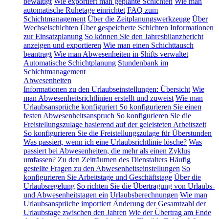
bewältigt
Wie exportiert man geplante Schichten
Wie man
automatische Ruhetage einrichtet
FAQ zum
Schichtmanagement
Über die Zeitplanungswerkzeuge
Über
Wechselschichten
Über gespeicherte Schichten
Informationen
zur Einsatzplanung
So können Sie den Jahresbilanzbericht
anzeigen und exportieren
Wie man einen Schichttausch
beantragt
Wie man Abwesenheiten in Shifts verwaltet
Automatische Schichtplanung
Stundenbank im
Schichtmanagement
Abwesenheiten
Informationen zu den Urlaubseinstellungen: Übersicht
Wie
man Abwesenheitsrichtlinien erstellt und zuweist
Wie man
Urlaubsansprüche konfiguriert
So konfigurieren Sie einen
festen Abwesenheitsanspruch
So konfigurieren Sie die
Freistellungszulage basierend auf der geleisteten Arbeitszeit
So konfigurieren Sie die Freistellungszulage für Überstunden
Was passiert, wenn ich eine Urlaubsrichtlinie lösche?
Was
passiert bei Abwesenheiten, die mehr als einen Zyklus
umfassen?
Zu den Zeiträumen des Dienstalters
Häufig
gestellte Fragen zu den Abwesenheitseinstellungen
So
konfigurieren Sie Arbeitstage und Geschäftstage
Über die
Urlaubsregelung
So richten Sie die Übertragung von Urlaubs-
und Abwesenheitstagen ein
Urlaubsberechnungen
Wie man
Urlaubsansprüche importiert
Änderung der Gesamtzahl der
Urlaubstage zwischen den Jahren
Wie der Übertrag am Ende