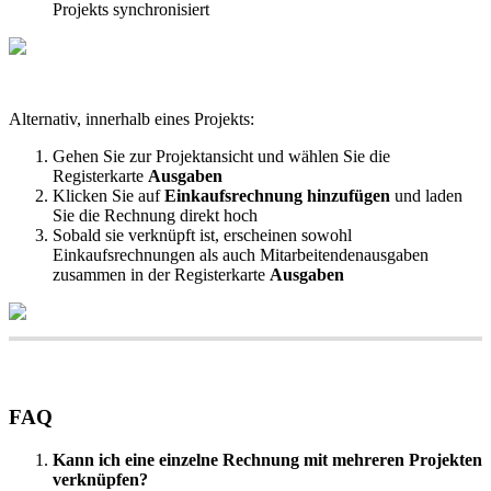
Projekts
synchronisiert
Alternativ
,
innerhalb
eines
Projekts
:
Gehen
Sie
zur
Projektansicht
und
w
ä
hlen
Sie
die
Registerkarte
Ausgaben
Klicken
Sie
auf
Einkaufsrechnung
hinzuf
ü
gen
und
laden
Sie
die
Rechnung
direkt
hoch
Sobald
sie
verkn
ü
pft
ist
,
erscheinen
sowohl
Einkaufsrechnungen
als
auch
Mitarbeitendenausgaben
zusammen
in
der
Registerkarte
Ausgaben
FAQ
Kann
ich
eine
einzelne
Rechnung
mit
mehreren
Projekten
verkn
ü
pfen
?