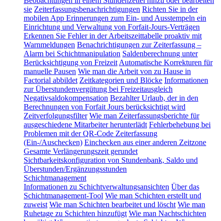
Beobachtungen in einem Stundenzettel hinzu oder bearbeiten
sie
Zeiterfassungsbenachrichtigungen
Richten Sie in der
mobilen App Erinnerungen zum Ein- und Ausstempeln ein
Einrichtung und Verwaltung von Forfait-Jours-Verträgen
Erkennen Sie Fehler in der Arbeitszeittabelle proaktiv mit
Warnmeldungen
Benachrichtigungen zur Zeiterfassung –
Alarm bei Schichtmanipulation
Saldenberechnung unter
Berücksichtigung von Freizeit
Automatische Korrekturen für
manuelle Pausen
Wie man die Arbeit von zu Hause in
Factorial abbildet
Zeitkategorien und Blöcke
Informationen
zur Überstundenvergütung bei Freizeitausgleich
Negativsaldokompensation
Bezahlter Urlaub, der in den
Berechnungen von Forfait Jours berücksichtigt wird
Zeitverfolgungsfilter
Wie man Zeiterfassungsberichte für
ausgeschiedene Mitarbeiter herunterlädt
Fehlerbehebung bei
Problemen mit der QR-Code Zeiterfassung
(Ein-/Auschecken)
Einchecken aus einer anderen Zeitzone
Gesamte Verlängerungszeit gerundet
Sichtbarkeitskonfiguration von Stundenbank, Saldo und
Überstunden/Ergänzungsstunden
Schichtmanagement
Informationen zu Schichtverwaltungsansichten
Über das
Schichtmanagement-Tool
Wie man Schichten erstellt und
zuweist
Wie man Schichten bearbeitet und löscht
Wie man
Ruhetage zu Schichten hinzufügt
Wie man Nachtschichten