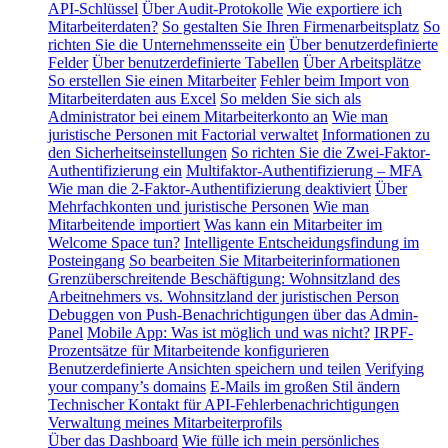
API-Schlüssel
Über Audit-Protokolle
Wie exportiere ich
Mitarbeiterdaten?
So gestalten Sie Ihren Firmenarbeitsplatz
So
richten Sie die Unternehmensseite ein
Über benutzerdefinierte
Felder
Über benutzerdefinierte Tabellen
Über Arbeitsplätze
So erstellen Sie einen Mitarbeiter
Fehler beim Import von
Mitarbeiterdaten aus Excel
So melden Sie sich als
Administrator bei einem Mitarbeiterkonto an
Wie man
juristische Personen mit Factorial verwaltet
Informationen zu
den Sicherheitseinstellungen
So richten Sie die Zwei-Faktor-
Authentifizierung ein
Multifaktor-Authentifizierung – MFA
Wie man die 2-Faktor-Authentifizierung deaktiviert
Über
Mehrfachkonten und juristische Personen
Wie man
Mitarbeitende importiert
Was kann ein Mitarbeiter im
Welcome Space tun?
Intelligente Entscheidungsfindung im
Posteingang
So bearbeiten Sie Mitarbeiterinformationen
Grenzüberschreitende Beschäftigung: Wohnsitzland des
Arbeitnehmers vs. Wohnsitzland der juristischen Person
Debuggen von Push-Benachrichtigungen über das Admin-
Panel
Mobile App: Was ist möglich und was nicht?
IRPF-
Prozentsätze für Mitarbeitende konfigurieren
Benutzerdefinierte Ansichten speichern und teilen
Verifying
your company’s domains
E-Mails im großen Stil ändern
Technischer Kontakt für API-Fehlerbenachrichtigungen
Verwaltung meines Mitarbeiterprofils
Über das Dashboard
Wie fülle ich mein persönliches