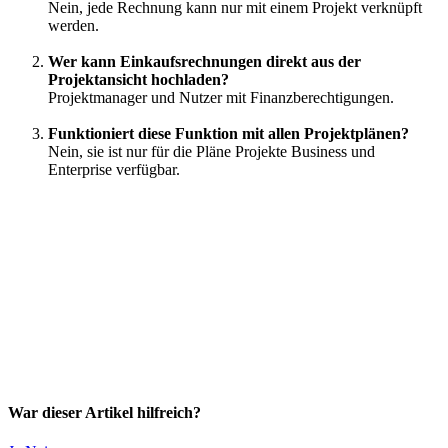
Nein
,
jede
Rechnung
kann
nur
mit
einem
Projekt
verkn
ü
pft
werden
.
Wer
kann
Einkaufsrechnungen
direkt
aus
der
Projektansicht
hochladen
?
Projektmanager
und
Nutzer
mit
Finanzberechtigungen
.
Funktioniert
diese
Funktion
mit
allen
Projektpl
ä
nen
?
Nein
,
sie
ist
nur
f
ü
r
die
Pl
ä
ne
Projekte
Business
und
Enterprise
verf
ü
gbar
.
War dieser Artikel hilfreich?