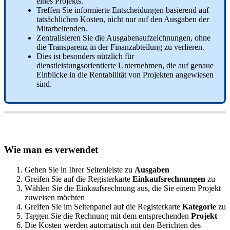
eines
Projekts
.
Treffen
Sie
informierte
Entscheidungen
basierend
auf
tats
ä
chlichen
Kosten
,
nicht
nur
auf
den
Ausgaben
der
Mitarbeitenden
.
Zentralisieren
Sie
die
Ausgabenaufzeichnungen
,
ohne
die
Transparenz
in
der
Finanzabteilung
zu
verlieren
.
Dies
ist
besonders
n
ü
tzlich
f
ü
r
dienstleistungsorientierte
Unternehmen
,
die
auf
genaue
Einblicke
in
die
Rentabilit
ä
t
von
Projekten
angewiesen
sind
.
Wie
man
es
verwendet
Gehen
Sie
in
Ihrer
Seitenleiste
zu
Ausgaben
Greifen
Sie
auf
die
Registerkarte
Einkaufsrechnungen
zu
W
ä
hlen
Sie
die
Einkaufsrechnung
aus
,
die
Sie
einem
Projekt
zuweisen
m
ö
chten
Greifen
Sie
im
Seitenpanel
auf
die
Registerkarte
Kategorie
zu
Taggen
Sie
die
Rechnung
mit
dem
entsprechenden
Projekt
Die
Kosten
werden
automatisch
mit
den
Berichten
des