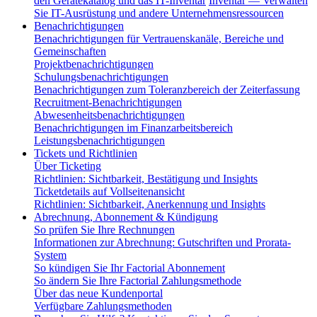
den Gerätekatalog und das IT-Inventar
Inventar — Verwalten
Sie IT-Ausrüstung und andere Unternehmensressourcen
Benachrichtigungen
Benachrichtigungen für Vertrauenskanäle, Bereiche und
Gemeinschaften
Projektbenachrichtigungen
Schulungsbenachrichtigungen
Benachrichtigungen zum Toleranzbereich der Zeiterfassung
Recruitment-Benachrichtigungen
Abwesenheitsbenachrichtigungen
Benachrichtigungen im Finanzarbeitsbereich
Leistungsbenachrichtigungen
Tickets und Richtlinien
Über Ticketing
Richtlinien: Sichtbarkeit, Bestätigung und Insights
Ticketdetails auf Vollseitenansicht
Richtlinien: Sichtbarkeit, Anerkennung und Insights
Abrechnung, Abonnement & Kündigung
So prüfen Sie Ihre Rechnungen
Informationen zur Abrechnung: Gutschriften und Prorata-
System
So kündigen Sie Ihr Factorial Abonnement
So ändern Sie Ihre Factorial Zahlungsmethode
Über das neue Kundenportal
Verfügbare Zahlungsmethoden