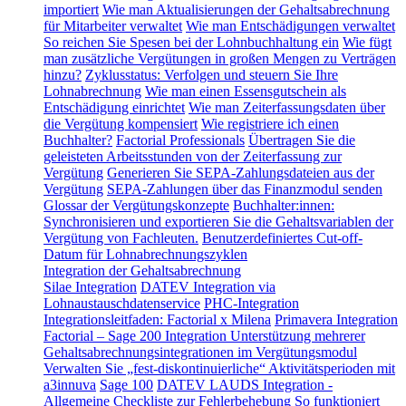
importiert
Wie man Aktualisierungen der Gehaltsabrechnung
für Mitarbeiter verwaltet
Wie man Entschädigungen verwaltet
So reichen Sie Spesen bei der Lohnbuchhaltung ein
Wie fügt
man zusätzliche Vergütungen in großen Mengen zu Verträgen
hinzu?
Zyklusstatus: Verfolgen und steuern Sie Ihre
Lohnabrechnung
Wie man einen Essensgutschein als
Entschädigung einrichtet
Wie man Zeiterfassungsdaten über
die Vergütung kompensiert
Wie registriere ich einen
Buchhalter?
Factorial Professionals
Übertragen Sie die
geleisteten Arbeitsstunden von der Zeiterfassung zur
Vergütung
Generieren Sie SEPA-Zahlungsdateien aus der
Vergütung
SEPA-Zahlungen über das Finanzmodul senden
Glossar der Vergütungskonzepte
Buchhalter:innen:
Synchronisieren und exportieren Sie die Gehaltsvariablen der
Vergütung von Fachleuten.
Benutzerdefiniertes Cut-off-
Datum für Lohnabrechnungszyklen
Integration der Gehaltsabrechnung
Silae Integration
DATEV Integration via
Lohnaustauschdatenservice
PHC-Integration
Integrationsleitfaden: Factorial x Milena
Primavera Integration
Factorial – Sage 200 Integration
Unterstützung mehrerer
Gehaltsabrechnungsintegrationen im Vergütungsmodul
Verwalten Sie „fest-diskontinuierliche“ Aktivitätsperioden mit
a3innuva
Sage 100
DATEV LAUDS Integration -
Allgemeine Checkliste zur Fehlerbehebung
So funktioniert