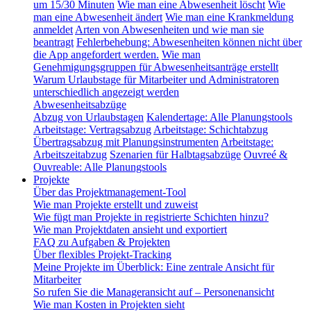
um 15/30 Minuten
Wie man eine Abwesenheit löscht
Wie
man eine Abwesenheit ändert
Wie man eine Krankmeldung
anmeldet
Arten von Abwesenheiten und wie man sie
beantragt
Fehlerbehebung: Abwesenheiten können nicht über
die App angefordert werden.
Wie man
Genehmigungsgruppen für Abwesenheitsanträge erstellt
Warum Urlaubstage für Mitarbeiter und Administratoren
unterschiedlich angezeigt werden
Abwesenheitsabzüge
Abzug von Urlaubstagen
Kalendertage: Alle Planungstools
Arbeitstage: Vertragsabzug
Arbeitstage: Schichtabzug
Übertragsabzug mit Planungsinstrumenten
Arbeitstage:
Arbeitszeitabzug
Szenarien für Halbtagsabzüge
Ouvreé &
Ouvreable: Alle Planungstools
Projekte
Über das Projektmanagement-Tool
Wie man Projekte erstellt und zuweist
Wie fügt man Projekte in registrierte Schichten hinzu?
Wie man Projektdaten ansieht und exportiert
FAQ zu Aufgaben & Projekten
Über flexibles Projekt-Tracking
Meine Projekte im Überblick: Eine zentrale Ansicht für
Mitarbeiter
So rufen Sie die Manageransicht auf – Personenansicht
Wie man Kosten in Projekten sieht