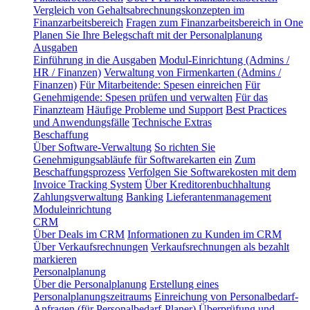
Vergleich von Gehaltsabrechnungskonzepten im
Finanzarbeitsbereich
Fragen zum Finanzarbeitsbereich in One
Planen Sie Ihre Belegschaft mit der Personalplanung
Ausgaben
Einführung in die Ausgaben
Modul-Einrichtung (Admins /
HR / Finanzen)
Verwaltung von Firmenkarten (Admins /
Finanzen)
Für Mitarbeitende: Spesen einreichen
Für
Genehmigende: Spesen prüfen und verwalten
Für das
Finanzteam
Häufige Probleme und Support
Best Practices
und Anwendungsfälle
Technische Extras
Beschaffung
Über Software-Verwaltung
So richten Sie
Genehmigungsabläufe für Softwarekarten ein
Zum
Beschaffungsprozess
Verfolgen Sie Softwarekosten mit dem
Invoice Tracking System
Über Kreditorenbuchhaltung
Zahlungsverwaltung
Banking
Lieferantenmanagement
Moduleinrichtung
CRM
Über Deals im CRM
Informationen zu Kunden im CRM
Über Verkaufsrechnungen
Verkaufsrechnungen als bezahlt
markieren
Personalplanung
Über die Personalplanung
Erstellung eines
Personalplanungszeitraums
Einreichung von Personalbedarf-
Anfragen (für Personalbedarf-Planer)
Überprüfung und