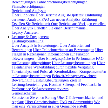
Berechtigungen
Lohnabrechnungsberechtigungen
Finanzberechtigungen
Berichte und Analysen
Über Einblicke
Über Berichte
August-Updates: Einführung
der neuen Analytik
FAQ zur neuen Analytics-Erfahrung
Erstellen Sie Berichte mit One
Berichte aus Vorlagen erstellen
Über Analytik
Erstellen Sie einen Bericht manuell
Legacy-Analysen
Leistung & Engagement
Leistungsbeurteilung
Über Analytik in Bewertungen
Über Antworten auf
Bewertungen
Über Teilnehmer/innen an Bewertungen
Über
Fragen in Rezensionen
Informationen zur Funktion
„Bewertungen“.
Über Einzelgespräche in Performance
FAQ
zur Leistungsüberprüfung
Über Leistungsbeurteilungen
Über
Talentanalyse
Weiterbildung durch flexible Vergütung
Talentanalyse und Pulse als Kernfunktionen
Kompetenzstufen
in Leistungsbeurteilungen
Echtzeit-Manager-gewichtete
Bewertung in Leistungsbeurteilungen
Ziele in
Leistungsbeurteilungen: Kontext-Seitenpanel
Feedbacks in
Performance
Self-assessment reviews
Gemeinschaften
So erstellen Sie einen Beitrag
Über Glückwunschkarten und
Applaus
Über Gemeinschaften
FAQ zu Communities
Wie
man eine Veranstaltung in einer Gemeinde erstellt