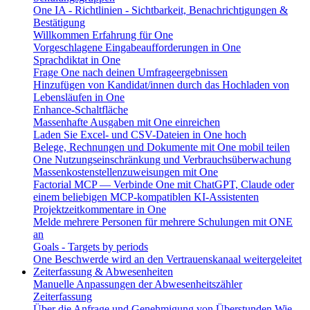
One IA - Richtlinien - Sichtbarkeit, Benachrichtigungen &
Bestätigung
Willkommen Erfahrung für One
Vorgeschlagene Eingabeaufforderungen in One
Sprachdiktat in One
Frage One nach deinen Umfrageergebnissen
Hinzufügen von Kandidat/innen durch das Hochladen von
Lebensläufen in One
Enhance-Schaltfläche
Massenhafte Ausgaben mit One einreichen
Laden Sie Excel- und CSV-Dateien in One hoch
Belege, Rechnungen und Dokumente mit One mobil teilen
One Nutzungseinschränkung und Verbrauchsüberwachung
Massenkostenstellenzuweisungen mit One
Factorial MCP — Verbinde One mit ChatGPT, Claude oder
einem beliebigen MCP-kompatiblen KI-Assistenten
Projektzeitkommentare in One
Melde mehrere Personen für mehrere Schulungen mit ONE
an
Goals - Targets by periods
One Beschwerde wird an den Vertrauenskanaal weitergeleitet
Zeiterfassung & Abwesenheiten
Manuelle Anpassungen der Abwesenheitszähler
Zeiterfassung
Über die Anfrage und Genehmigung von Überstunden
Wie