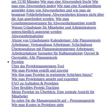
um 15/30 Minuten
Wie man eine Abwesenheit löscht
Wie
man eine Abwesenheit ändert
Wie man eine Krankmeldung
anmeldet
Arten von Abwesenheiten und wie man sie
beantragt
Fehlerbehebung: Abwesenheiten können nicht über
die App angefordert werden.
Wie man
Genehmigungsgruppen für Abwesenheitsanträge erstellt
Warum Urlaubstage für Mitarbeiter und Administratoren
unterschiedlich angezeigt werden
Abwesenheitsabzüge
Abzug von Urlaubstagen
Kalendertage: Alle Planungstools
Arbeitstage: Vertragsabzug
Arbeitstage: Schichtabzug
Übertragsabzug mit Planungsinstrumenten
Arbeitstage:
Arbeitszeitabzug
Szenarien für Halbtagsabzüge
Ouvreé &
Ouvreable: Alle Planungstools
Projekte
Über das Projektmanagement-Tool
Wie man Projekte erstellt und zuweist
Wie fügt man Projekte in registrierte Schichten hinzu?
Wie man Projektdaten ansieht und exportiert
FAQ zu Aufgaben & Projekten
Über flexibles Projekt-Tracking
Meine Projekte im Überblick: Eine zentrale Ansicht für
Mitarbeiter
So rufen Sie die Manageransicht auf – Personenansicht
Wie man Kosten in Projekten sieht