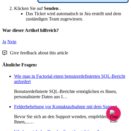
Klicken
Sie
auf
Senden
.
Das
Ticket
wird
automatisch
in
Jira
erstellt
und
dem
zust
ä
ndigen
Team
zugewiesen
.
War dieser Artikel hilfreich?
Ja
Nein
Give feedback about this article
Ähnliche Fragen:
Wie man in Factorial einen benutzerdefinierten SQL-Bericht
anfordert
Benutzerdefinierte SQL-Berichte ermöglichen es Ihnen,
personalisierte Daten aus I…
Fehlerbehebung vor Kontaktaufnahme mit dem Support
Bevor Sie sich an den Support wenden, empfehlen wir
Ihnen,...…