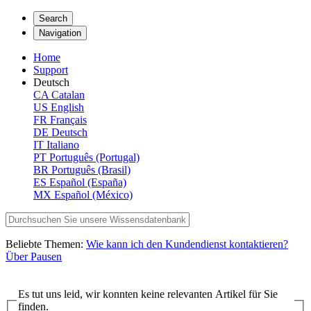
Search
Navigation
Home
Support
Deutsch
CA
Catalan
US
English
FR
Français
DE
Deutsch
IT
Italiano
PT
Português (Portugal)
BR
Português (Brasil)
ES
Español (España)
MX
Español (México)
Beliebte Themen:
Wie kann ich den Kundendienst kontaktieren?
Über Pausen
Es tut uns leid, wir konnten keine relevanten Artikel für Sie
finden.