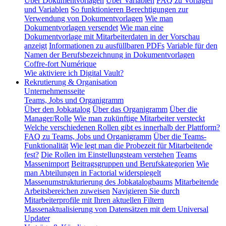
Über Dokumentvorlagen
Über Variablen
FAQ zu Vorlagen
und Variablen
So funktionieren Berechtigungen zur
Verwendung von Dokumentvorlagen
Wie man
Dokumentvorlagen versendet
Wie man eine
Dokumentvorlage mit Mitarbeiterdaten in der Vorschau
anzeigt
Informationen zu ausfüllbaren PDFs
Variable für den
Namen der Berufsbezeichnung in Dokumentvorlagen
Coffre-fort Numérique
Wie aktiviere ich Digital Vault?
Rekrutierung & Organisation
Unternehmensseite
Teams, Jobs und Organigramm
Über den Jobkatalog
Über das Organigramm
Über die
Manager/Rolle
Wie man zukünftige Mitarbeiter versteckt
Welche verschiedenen Rollen gibt es innerhalb der Plattform?
FAQ zu Teams, Jobs und Organigramm
Über die Teams-
Funktionalität
Wie legt man die Probezeit für Mitarbeitende
fest?
Die Rollen im Einstellungsteam verstehen
Teams
Massenimport
Beitragsgruppen und Berufskategorien
Wie
man Abteilungen in Factorial widerspiegelt
Massenumstrukturierung des Jobkatalogbaums
Mitarbeitende
Arbeitsbereichen zuweisen
Navigieren Sie durch
Mitarbeiterprofile mit Ihren aktuellen Filtern
Massenaktualisierung von Datensätzen mit dem Universal
Updater