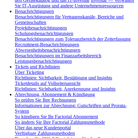
den Gerätekatalog und das IT-Inventar
Inventar — Verwalten
Sie IT-Ausrüstung und andere Unternehmensressourcen
Benachrichtigungen
Benachrichtigungen für Vertrauenskanäle, Bereiche und
Gemeinschaften
Projektbenachrichtigungen
Schulungsbenachrichtigungen
Benachrichtigungen zum Toleranzbereich der Zeiterfassung
Recruitment-Benachrichtigungen
Abwesenheitsbenachrichtigungen
Benachrichtigungen im Finanzarbeitsbereich
Leistungsbenachrichtigungen
Tickets und Richtlinien
Über Ticketing
Richtlinien: Sichtbarkeit, Bestätigung und Insights
Ticketdetails auf Vollseitenansicht
Richtlinien: Sichtbarkeit, Anerkennung und Insights
Abrechnung, Abonnement & Kündigung
So prüfen Sie Ihre Rechnungen
Informationen zur Abrechnung: Gutschriften und Prorata-
System
So kündigen Sie Ihr Factorial Abonnement
So ändern Sie Ihre Factorial Zahlungsmethode
Über das neue Kundenportal
Verfügbare Zahlungsmethoden