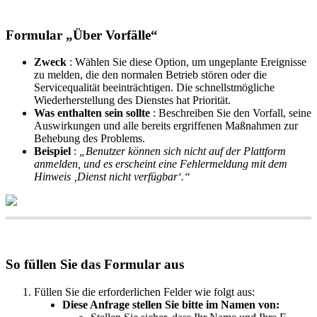
Formular
„
Ü
ber
Vorf
ä
lle
“
Zweck
:
W
ä
hlen
Sie
diese
Option
,
um
ungeplante
Ereignisse
zu
melden
,
die
den
normalen
Betrieb
st
ö
ren
oder
die
Servicequalit
ä
t
beeintr
ä
chtigen
.
Die
schnellstm
ö
gliche
Wiederherstellung
des
Dienstes
hat
Priorit
ä
t
.
Was
enthalten
sein
sollte
:
Beschreiben
Sie
den
Vorfall
,
seine
Auswirkungen
und
alle
bereits
ergriffenen
Ma
ß
nahmen
zur
Behebung
des
Problems
.
Beispiel
:
„
Benutzer
k
ö
nnen
sich
nicht
auf
der
Plattform
anmelden
,
und
es
erscheint
eine
Fehlermeldung
mit
dem
Hinweis
‚
Dienst
nicht
verf
ü
gbar
‘
.
“
So
f
ü
llen
Sie
das
Formular
aus
F
ü
llen
Sie
die
erforderlichen
Felder
wie
folgt
aus
:
Diese
Anfrage
stellen
Sie
bitte
im
Namen
von
: