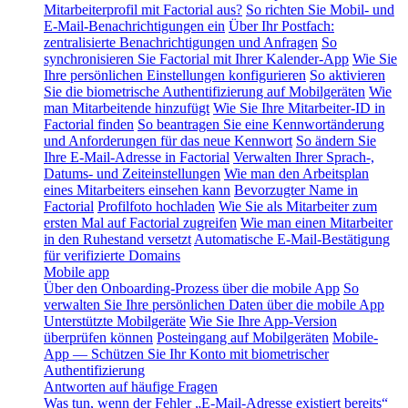
Mitarbeiterprofil mit Factorial aus?
So richten Sie Mobil- und
E-Mail-Benachrichtigungen ein
Über Ihr Postfach:
zentralisierte Benachrichtigungen und Anfragen
So
synchronisieren Sie Factorial mit Ihrer Kalender-App
Wie Sie
Ihre persönlichen Einstellungen konfigurieren
So aktivieren
Sie die biometrische Authentifizierung auf Mobilgeräten
Wie
man Mitarbeitende hinzufügt
Wie Sie Ihre Mitarbeiter-ID in
Factorial finden
So beantragen Sie eine Kennwortänderung
und Anforderungen für das neue Kennwort
So ändern Sie
Ihre E-Mail-Adresse in Factorial
Verwalten Ihrer Sprach-,
Datums- und Zeiteinstellungen
Wie man den Arbeitsplan
eines Mitarbeiters einsehen kann
Bevorzugter Name in
Factorial
Profilfoto hochladen
Wie Sie als Mitarbeiter zum
ersten Mal auf Factorial zugreifen
Wie man einen Mitarbeiter
in den Ruhestand versetzt
Automatische E-Mail-Bestätigung
für verifizierte Domains
Mobile app
Über den Onboarding-Prozess über die mobile App
So
verwalten Sie Ihre persönlichen Daten über die mobile App
Unterstützte Mobilgeräte
Wie Sie Ihre App-Version
überprüfen können
Posteingang auf Mobilgeräten
Mobile-
App — Schützen Sie Ihr Konto mit biometrischer
Authentifizierung
Antworten auf häufige Fragen
Was tun, wenn der Fehler „E-Mail-Adresse existiert bereits“