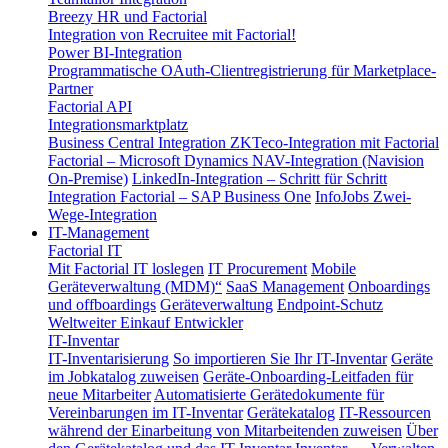
Breezy HR und Factorial
Integration von Recruitee mit Factorial!
Power BI-Integration
Programmatische OAuth-Clientregistrierung für Marketplace-
Partner
Factorial API
Integrationsmarktplatz
Business Central Integration
ZKTeco-Integration mit Factorial
Factorial – Microsoft Dynamics NAV-Integration (Navision
On-Premise)
LinkedIn-Integration – Schritt für Schritt
Integration Factorial – SAP Business One
InfoJobs Zwei-
Wege-Integration
IT-Management
Factorial IT
Mit Factorial IT loslegen
IT Procurement
Mobile
Geräteverwaltung (MDM)“
SaaS Management
Onboardings
und offboardings
Geräteverwaltung
Endpoint-Schutz
Weltweiter Einkauf
Entwickler
IT-Inventar
IT-Inventarisierung
So importieren Sie Ihr IT-Inventar
Geräte
im Jobkatalog zuweisen
Geräte-Onboarding-Leitfaden für
neue Mitarbeiter
Automatisierte Gerätedokumente für
Vereinbarungen im IT-Inventar
Gerätekatalog
IT-Ressourcen
während der Einarbeitung von Mitarbeitenden zuweisen
Über