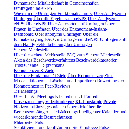
Dynamische Mitgliedschaft in Gemeinschaften
Umfragen und eNPS
Wie man die Umfragen-Funktionalität nutzt
Über Analysen in
Umfragen
Über die Ergebnisse in eNPS
Über Analysen in
eNPS
Über eNPS
Über Antworten auf Umfragen
Über
Fragen in Umfragen
Über das Engagement-Insight-
Dashboard
Über anonyme Umfragen
Über die
Klimabefragung
FAQ zu Umfragen und eNPS
Umfragen auf
dem Handy
Fehlerbehebung bei Umfragen
Sichere Meldestelle
Über die sichere Meldestelle
FAQ zum Sichere Meldestelle
Akten des Beschwerdeverfahrens
Beschwerdekategorien
Trust Channel - Sprachkanal
Kompetenzen & Ziele
Über die Funktionalität Ziele
Über Kompetenzen
Ziele
Massenaktionen — Löschen und Importieren
Bewertung der
Kompetenzen in Peer-Reviews
1:1 Meetings
Über 1.1 AI-Meetings
KI-Chat im 1:1-Format
Präsenzmeetings
Videokonferenz
KI-Transkripte
Private
Notizen in Einzelgesprächen
Überblick über die
Berichtsempfänger in 1:1-Meetings
Intelligenter Kalender und
wiederkehrende Besprechungen
Mitarbeiter-Puls
So aktivieren und konfigurieren Sie Employee Pulse