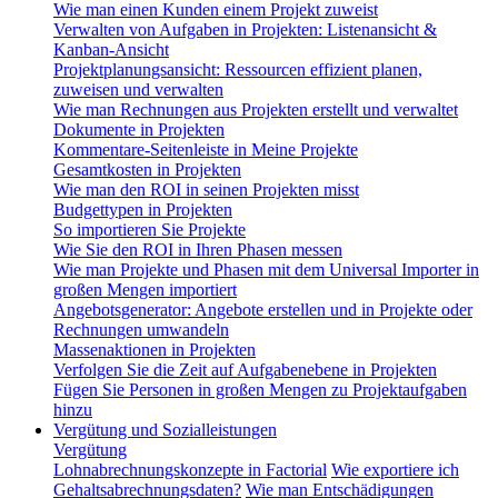
Wie man einen Kunden einem Projekt zuweist
Verwalten von Aufgaben in Projekten: Listenansicht &
Kanban-Ansicht
Projektplanungsansicht: Ressourcen effizient planen,
zuweisen und verwalten
Wie man Rechnungen aus Projekten erstellt und verwaltet
Dokumente in Projekten
Kommentare-Seitenleiste in Meine Projekte
Gesamtkosten in Projekten
Wie man den ROI in seinen Projekten misst
Budgettypen in Projekten
So importieren Sie Projekte
Wie Sie den ROI in Ihren Phasen messen
Wie man Projekte und Phasen mit dem Universal Importer in
großen Mengen importiert
Angebotsgenerator: Angebote erstellen und in Projekte oder
Rechnungen umwandeln
Massenaktionen in Projekten
Verfolgen Sie die Zeit auf Aufgabenebene in Projekten
Fügen Sie Personen in großen Mengen zu Projektaufgaben
hinzu
Vergütung und Sozialleistungen
Vergütung
Lohnabrechnungskonzepte in Factorial
Wie exportiere ich
Gehaltsabrechnungsdaten?
Wie man Entschädigungen