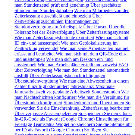
man Stundenzettel prüft und genehmigt
Über geschätzte
Stunden und Stundenguthaben
Wie man Mitarbeiter von der
Zeiterfassung ausschließt und einbezieht
Über
Zeitverfolgungsrichtlinien
Informationen zur
Standortverfolgung am Arbeitsplatz
Über Pausen
Über die
Toleranz bei der Zeitverfolgung
Über Zeiterfassungssysteme
Wie man Zeiterfassungsberichte exportiert
Wie man sich mit
ID ein- und ausstempelt
Wie man Geolokalisierung im
Zeittracking verwendet
Wie man seine Arbeitszeiten manuell
erfasst und bearbeitet
Wie man sich mit dem QR-Code ein-
und ausstempelt
Wie man sich am Desktop ein- und
ausstempelt
Wie man Arbeitspläne erstellt und zuweist
FAQ
über Zeitverfolgung
Wie man den Stundenzettel automatisch
ausfüllt
Über Zeiterfassungsbenachrichtigungen
Überstundenvergütung
Wie man eine Abwesenheit in einem
Zähler hinzufügt oder ändert
Jahresbilanz: Maximale
Jahresarbeitszeit vs. geplante Arbeitszeit
Sonderstunden
Wie
man Nachtschichten konfiguriert
Wie man die Vergütung für
Überstunden konfiguriert
Stundenkonto und Überstunden
So
verwenden Sie die Einschränkung „Zeiterfassung bearbeiten“
Über verpasste Ausstempelzeiten
So speichern Sie den Clock-
In-QR-Code als Favorit (Google Chrome)
Einstellungen für
Feiertage
Teamstatus-Widget
So speichern Sie die Stempeluhr
per ID als Favorit (Google Chrome)
So fügen Sie