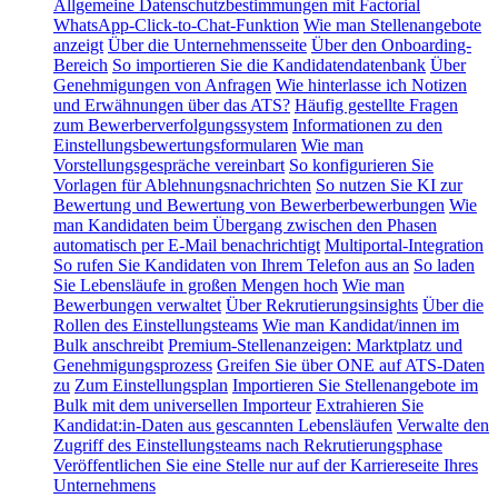
Allgemeine Datenschutzbestimmungen mit Factorial
WhatsApp-Click-to-Chat-Funktion
Wie man Stellenangebote
anzeigt
Über die Unternehmensseite
Über den Onboarding-
Bereich
So importieren Sie die Kandidatendatenbank
Über
Genehmigungen von Anfragen
Wie hinterlasse ich Notizen
und Erwähnungen über das ATS?
Häufig gestellte Fragen
zum Bewerberverfolgungssystem
Informationen zu den
Einstellungsbewertungsformularen
Wie man
Vorstellungsgespräche vereinbart
So konfigurieren Sie
Vorlagen für Ablehnungsnachrichten
So nutzen Sie KI zur
Bewertung und Bewertung von Bewerberbewerbungen
Wie
man Kandidaten beim Übergang zwischen den Phasen
automatisch per E-Mail benachrichtigt
Multiportal-Integration
So rufen Sie Kandidaten von Ihrem Telefon aus an
So laden
Sie Lebensläufe in großen Mengen hoch
Wie man
Bewerbungen verwaltet
Über Rekrutierungsinsights
Über die
Rollen des Einstellungsteams
Wie man Kandidat/innen im
Bulk anschreibt
Premium-Stellenanzeigen: Marktplatz und
Genehmigungsprozess
Greifen Sie über ONE auf ATS-Daten
zu
Zum Einstellungsplan
Importieren Sie Stellenangebote im
Bulk mit dem universellen Importeur
Extrahieren Sie
Kandidat:in-Daten aus gescannten Lebensläufen
Verwalte den
Zugriff des Einstellungsteams nach Rekrutierungsphase
Veröffentlichen Sie eine Stelle nur auf der Karriereseite Ihres
Unternehmens