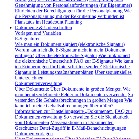
Genehmigung von Personalanforderungen (für Eigentümer)
Einrichten der Berechtigungen für die Personalplanung
Wie
die Personalplanung mit der Rekrutierung verbunden ist
Planstatus im Headcount Planning
Dokumente & Unterschriften
Vorlagen und Variablen
E-Signaturen
Wie man ein Dokument signiert (elektronische Signatur)
Warum kann ich die E-Signatur nicht in mein Dokument
einfügen?
Über die elektronische Signatur
Wie funktioniert
die elektronische Unterschrift
FAQ zur E-Signatur
Wie kann
ich Erinnerungen für Unterschriften senden?
Elektronische
Signatur in Leistungsmaßnahmenplänen
Über sequenzielles
Unterzeichnen
Dokumentenverwaltung
Über Dokumente
Über Dokumente in großen Mengen
Wie
man benutzerdefinierte Felder in Dokumenten verwendet
So
versenden Sie Gehaltsabrechnungen in großen Mengen
Wie
kann ich meine Gehaltsabrechnungen überprüfen?
Informationen zur Einstellungsseite „Dokumente“.
FAQ zur
Dokumentenverwaltung
So verwalten Sie die Sichtbarkeit
von Dokumenten
Massenaktionen in Dokumenten
Geschützter Datei-Zugriff in E-Mail-Benachrichtigungen
Dokumentvorlagen