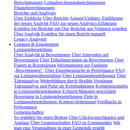
Berechtigungen
Lohnabrechnungsberechtigungen
Finanzberechtigungen
Berichte und Analysen
Über Einblicke
Über Berichte
August-Updates: Einführung
der neuen Analytik
FAQ zur neuen Analytics-Erfahrung
Erstellen Sie Berichte mit One
Berichte aus Vorlagen erstellen
Über Analytik
Erstellen Sie einen Bericht manuell
Legacy-Analysen
Leistung & Engagement
Leistungsbeurteilung
Über Analytik in Bewertungen
Über Antworten auf
Bewertungen
Über Teilnehmer/innen an Bewertungen
Über
Fragen in Rezensionen
Informationen zur Funktion
„Bewertungen“.
Über Einzelgespräche in Performance
FAQ
zur Leistungsüberprüfung
Über Leistungsbeurteilungen
Über
Talentanalyse
Weiterbildung durch flexible Vergütung
Talentanalyse und Pulse als Kernfunktionen
Kompetenzstufen
in Leistungsbeurteilungen
Echtzeit-Manager-gewichtete
Bewertung in Leistungsbeurteilungen
Ziele in
Leistungsbeurteilungen: Kontext-Seitenpanel
Feedbacks in
Performance
Gemeinschaften
So erstellen Sie einen Beitrag
Über Glückwunschkarten und
Applaus
Über Gemeinschaften
FAQ zu Communities
Wie
man eine Veranstaltung in einer Gemeinde erstellt