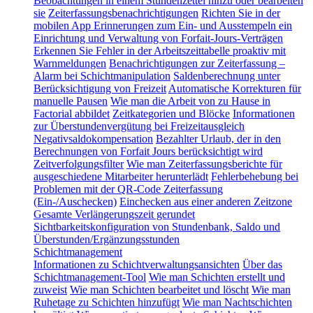
Beobachtungen in einem Stundenzettel hinzu oder bearbeiten
sie
Zeiterfassungsbenachrichtigungen
Richten Sie in der
mobilen App Erinnerungen zum Ein- und Ausstempeln ein
Einrichtung und Verwaltung von Forfait-Jours-Verträgen
Erkennen Sie Fehler in der Arbeitszeittabelle proaktiv mit
Warnmeldungen
Benachrichtigungen zur Zeiterfassung –
Alarm bei Schichtmanipulation
Saldenberechnung unter
Berücksichtigung von Freizeit
Automatische Korrekturen für
manuelle Pausen
Wie man die Arbeit von zu Hause in
Factorial abbildet
Zeitkategorien und Blöcke
Informationen
zur Überstundenvergütung bei Freizeitausgleich
Negativsaldokompensation
Bezahlter Urlaub, der in den
Berechnungen von Forfait Jours berücksichtigt wird
Zeitverfolgungsfilter
Wie man Zeiterfassungsberichte für
ausgeschiedene Mitarbeiter herunterlädt
Fehlerbehebung bei
Problemen mit der QR-Code Zeiterfassung
(Ein-/Auschecken)
Einchecken aus einer anderen Zeitzone
Gesamte Verlängerungszeit gerundet
Sichtbarkeitskonfiguration von Stundenbank, Saldo und
Überstunden/Ergänzungsstunden
Schichtmanagement
Informationen zu Schichtverwaltungsansichten
Über das
Schichtmanagement-Tool
Wie man Schichten erstellt und
zuweist
Wie man Schichten bearbeitet und löscht
Wie man
Ruhetage zu Schichten hinzufügt
Wie man Nachtschichten