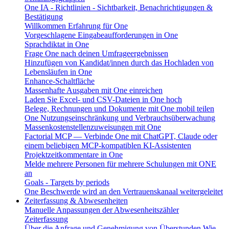
One IA - Richtlinien - Sichtbarkeit, Benachrichtigungen &
Bestätigung
Willkommen Erfahrung für One
Vorgeschlagene Eingabeaufforderungen in One
Sprachdiktat in One
Frage One nach deinen Umfrageergebnissen
Hinzufügen von Kandidat/innen durch das Hochladen von
Lebensläufen in One
Enhance-Schaltfläche
Massenhafte Ausgaben mit One einreichen
Laden Sie Excel- und CSV-Dateien in One hoch
Belege, Rechnungen und Dokumente mit One mobil teilen
One Nutzungseinschränkung und Verbrauchsüberwachung
Massenkostenstellenzuweisungen mit One
Factorial MCP — Verbinde One mit ChatGPT, Claude oder
einem beliebigen MCP-kompatiblen KI-Assistenten
Projektzeitkommentare in One
Melde mehrere Personen für mehrere Schulungen mit ONE
an
Goals - Targets by periods
One Beschwerde wird an den Vertrauenskanaal weitergeleitet
Zeiterfassung & Abwesenheiten
Manuelle Anpassungen der Abwesenheitszähler
Zeiterfassung
Über die Anfrage und Genehmigung von Überstunden
Wie