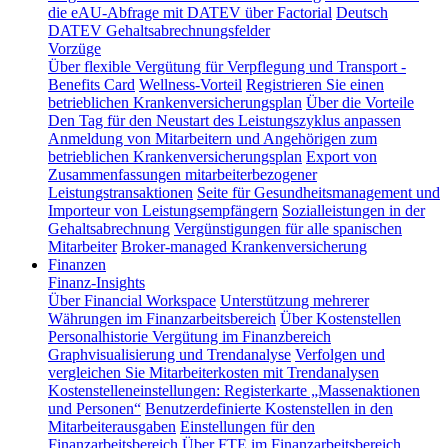
die eAU-Abfrage mit DATEV über Factorial
Deutsch
DATEV Gehaltsabrechnungsfelder
Vorzüge
Über flexible Vergütung für Verpflegung und Transport -
Benefits Card
Wellness-Vorteil
Registrieren Sie einen
betrieblichen Krankenversicherungsplan
Über die Vorteile
Den Tag für den Neustart des Leistungszyklus anpassen
Anmeldung von Mitarbeitern und Angehörigen zum
betrieblichen Krankenversicherungsplan
Export von
Zusammenfassungen mitarbeiterbezogener
Leistungstransaktionen
Seite für Gesundheitsmanagement und
Importeur von Leistungsempfängern
Sozialleistungen in der
Gehaltsabrechnung
Vergünstigungen für alle spanischen
Mitarbeiter
Broker-managed Krankenversicherung
Finanzen
Finanz-Insights
Über Financial Workspace
Unterstützung mehrerer
Währungen im Finanzarbeitsbereich
Über Kostenstellen
Personalhistorie
Vergütung im Finanzbereich
Graphvisualisierung und Trendanalyse
Verfolgen und
vergleichen Sie Mitarbeiterkosten mit Trendanalysen
Kostenstelleneinstellungen: Registerkarte „Massenaktionen
und Personen“
Benutzerdefinierte Kostenstellen in den
Mitarbeiterausgaben
Einstellungen für den
Finanzarbeitsbereich
Über FTE im Finanzarbeitsbereich