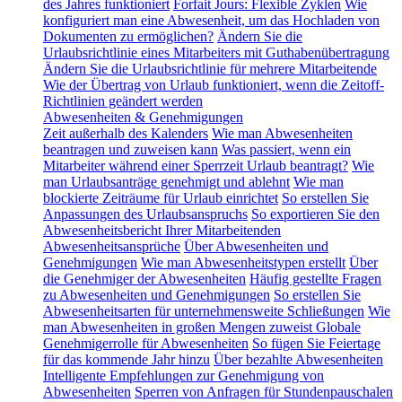
des Jahres funktioniert
Forfait Jours: Flexible Zyklen
Wie
konfiguriert man eine Abwesenheit, um das Hochladen von
Dokumenten zu ermöglichen?
Ändern Sie die
Urlaubsrichtlinie eines Mitarbeiters mit Guthabenübertragung
Ändern Sie die Urlaubsrichtlinie für mehrere Mitarbeitende
Wie der Übertrag von Urlaub funktioniert, wenn die Zeitoff-
Richtlinien geändert werden
Abwesenheiten & Genehmigungen
Zeit außerhalb des Kalenders
Wie man Abwesenheiten
beantragen und zuweisen kann
Was passiert, wenn ein
Mitarbeiter während einer Sperrzeit Urlaub beantragt?
Wie
man Urlaubsanträge genehmigt und ablehnt
Wie man
blockierte Zeiträume für Urlaub einrichtet
So erstellen Sie
Anpassungen des Urlaubsanspruchs
So exportieren Sie den
Abwesenheitsbericht Ihrer Mitarbeitenden
Abwesenheitsansprüche
Über Abwesenheiten und
Genehmigungen
Wie man Abwesenheitstypen erstellt
Über
die Genehmiger der Abwesenheiten
Häufig gestellte Fragen
zu Abwesenheiten und Genehmigungen
So erstellen Sie
Abwesenheitsarten für unternehmensweite Schließungen
Wie
man Abwesenheiten in großen Mengen zuweist
Globale
Genehmigerrolle für Abwesenheiten
So fügen Sie Feiertage
für das kommende Jahr hinzu
Über bezahlte Abwesenheiten
Intelligente Empfehlungen zur Genehmigung von
Abwesenheiten
Sperren von Anfragen für Stundenpauschalen