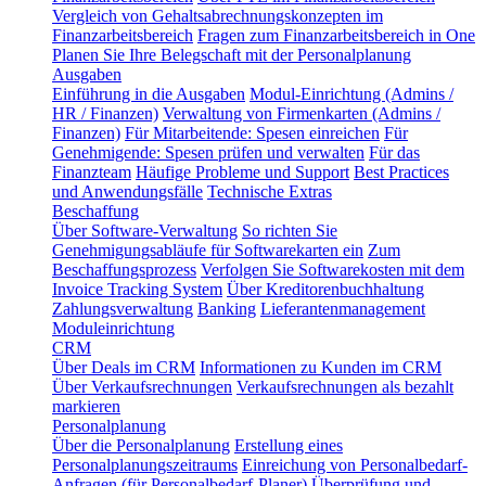
Vergleich von Gehaltsabrechnungskonzepten im
Finanzarbeitsbereich
Fragen zum Finanzarbeitsbereich in One
Planen Sie Ihre Belegschaft mit der Personalplanung
Ausgaben
Einführung in die Ausgaben
Modul-Einrichtung (Admins /
HR / Finanzen)
Verwaltung von Firmenkarten (Admins /
Finanzen)
Für Mitarbeitende: Spesen einreichen
Für
Genehmigende: Spesen prüfen und verwalten
Für das
Finanzteam
Häufige Probleme und Support
Best Practices
und Anwendungsfälle
Technische Extras
Beschaffung
Über Software-Verwaltung
So richten Sie
Genehmigungsabläufe für Softwarekarten ein
Zum
Beschaffungsprozess
Verfolgen Sie Softwarekosten mit dem
Invoice Tracking System
Über Kreditorenbuchhaltung
Zahlungsverwaltung
Banking
Lieferantenmanagement
Moduleinrichtung
CRM
Über Deals im CRM
Informationen zu Kunden im CRM
Über Verkaufsrechnungen
Verkaufsrechnungen als bezahlt
markieren
Personalplanung
Über die Personalplanung
Erstellung eines
Personalplanungszeitraums
Einreichung von Personalbedarf-
Anfragen (für Personalbedarf-Planer)
Überprüfung und