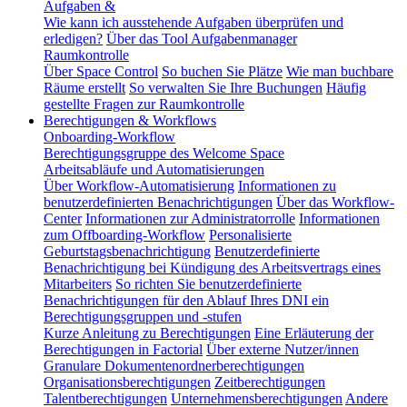
Aufgaben &
Wie kann ich ausstehende Aufgaben überprüfen und
erledigen?
Über das Tool Aufgabenmanager
Raumkontrolle
Über Space Control
So buchen Sie Plätze
Wie man buchbare
Räume erstellt
So verwalten Sie Ihre Buchungen
Häufig
gestellte Fragen zur Raumkontrolle
Berechtigungen & Workflows
Onboarding-Workflow
Berechtigungsgruppe des Welcome Space
Arbeitsabläufe und Automatisierungen
Über Workflow-Automatisierung
Informationen zu
benutzerdefinierten Benachrichtigungen
Über das Workflow-
Center
Informationen zur Administratorrolle
Informationen
zum Offboarding-Workflow
Personalisierte
Geburtstagsbenachrichtigung
Benutzerdefinierte
Benachrichtigung bei Kündigung des Arbeitsvertrags eines
Mitarbeiters
So richten Sie benutzerdefinierte
Benachrichtigungen für den Ablauf Ihres DNI ein
Berechtigungsgruppen und -stufen
Kurze Anleitung zu Berechtigungen
Eine Erläuterung der
Berechtigungen in Factorial
Über externe Nutzer/innen
Granulare Dokumentenordnerberechtigungen
Organisationsberechtigungen
Zeitberechtigungen
Talentberechtigungen
Unternehmensberechtigungen
Andere