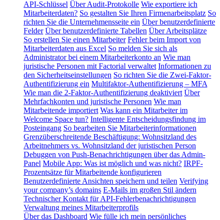
API-Schlüssel
Über Audit-Protokolle
Wie exportiere ich
Mitarbeiterdaten?
So gestalten Sie Ihren Firmenarbeitsplatz
So
richten Sie die Unternehmensseite ein
Über benutzerdefinierte
Felder
Über benutzerdefinierte Tabellen
Über Arbeitsplätze
So erstellen Sie einen Mitarbeiter
Fehler beim Import von
Mitarbeiterdaten aus Excel
So melden Sie sich als
Administrator bei einem Mitarbeiterkonto an
Wie man
juristische Personen mit Factorial verwaltet
Informationen zu
den Sicherheitseinstellungen
So richten Sie die Zwei-Faktor-
Authentifizierung ein
Multifaktor-Authentifizierung – MFA
Wie man die 2-Faktor-Authentifizierung deaktiviert
Über
Mehrfachkonten und juristische Personen
Wie man
Mitarbeitende importiert
Was kann ein Mitarbeiter im
Welcome Space tun?
Intelligente Entscheidungsfindung im
Posteingang
So bearbeiten Sie Mitarbeiterinformationen
Grenzüberschreitende Beschäftigung: Wohnsitzland des
Arbeitnehmers vs. Wohnsitzland der juristischen Person
Debuggen von Push-Benachrichtigungen über das Admin-
Panel
Mobile App: Was ist möglich und was nicht?
IRPF-
Prozentsätze für Mitarbeitende konfigurieren
Benutzerdefinierte Ansichten speichern und teilen
Verifying
your company’s domains
E-Mails im großen Stil ändern
Technischer Kontakt für API-Fehlerbenachrichtigungen
Verwaltung meines Mitarbeiterprofils
Über das Dashboard
Wie fülle ich mein persönliches