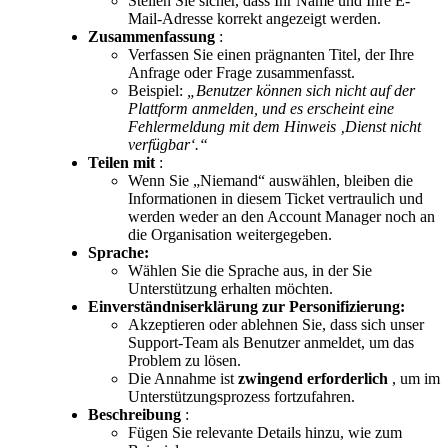
Stellen
Sie
sicher
,
dass
Ihr
Name
und
Ihre
E
-
Mail
-
Adresse
korrekt
angezeigt
werden
.
Zusammenfassung
:
Verfassen
Sie
einen
pr
ä
gnanten
Titel
,
der
Ihre
Anfrage
oder
Frage
zusammenfasst
.
Beispiel
:
„
Benutzer
k
ö
nnen
sich
nicht
auf
der
Plattform
anmelden
,
und
es
erscheint
eine
Fehlermeldung
mit
dem
Hinweis
‚
Dienst
nicht
verf
ü
gbar
‘
.
“
Teilen
mit
:
Wenn
Sie
„
Niemand
“
ausw
ä
hlen
,
bleiben
die
Informationen
in
diesem
Ticket
vertraulich
und
werden
weder
an
den
Account
Manager
noch
an
die
Organisation
weitergegeben
.
Sprache
:
W
ä
hlen
Sie
die
Sprache
aus
,
in
der
Sie
Unterst
ü
tzung
erhalten
m
ö
chten
.
Einverst
ä
ndniserkl
ä
rung
zur
Personifizierung
:
Akzeptieren
oder
ablehnen
Sie
,
dass
sich
unser
Support
-
Team
als
Benutzer
anmeldet
,
um
das
Problem
zu
l
ö
sen
.
Die
Annahme
ist
zwingend
erforderlich
,
um
im
Unterst
ü
tzungsprozess
fortzufahren
.
Beschreibung
:
F
ü
gen
Sie
relevante
Details
hinzu
,
wie
zum