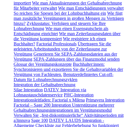
importiert
Wie man Aktualisierungen der Gehaltsabrechnung
für Mitarbeiter verwaltet
Wie man Entschädigungen verwaltet
So reichen Sie Spesen bei der Lohnbuchhaltung ein
Wie fügt
man zusätzliche Vergütungen in großen Mengen zu Verträgen
hinzu?
Zyklusstatus: Verfolgen und steuern Sie Ihre
Lohnabrechnung
Wie man einen Essensgutschein als
Entschädigung einrichtet
Wie man Zeiterfassungsdaten über
die Vergütung kompensiert
Wie registriere ich einen
Buchhalter?
Factorial Professionals
Übertragen Sie die
geleisteten Arbeitsstunden von der Zeiterfassung zur
Vergütung
Generieren Sie SEPA-Zahlungsdateien aus der
Vergütung
SEPA-Zahlungen über das Finanzmodul senden
Glossar der Vergütungskonzepte
Buchhalter:innen:
Synchronisieren und exportieren Sie die Gehaltsvariablen der
Vergütung von Fachleuten.
Benutzerdefiniertes Cut-off-
Datum für Lohnabrechnungszyklen
Integration der Gehaltsabrechnung
Silae Integration
DATEV Integration via
Lohnaustauschdatenservice
PHC-Integration
Integrationsleitfaden: Factorial x Milena
Primavera Integration
Factorial – Sage 200 Integration
Unterstützung mehrerer
Gehaltsabrechnungsintegrationen im Vergütungsmodul
Verwalten Sie „fest-diskontinuierliche“ Aktivitätsperioden mit
a3innuva
Sage 100
DATEV LAUDS Integration -
Allgemeine Checkliste zur Fehlerbehebung
So funktioniert