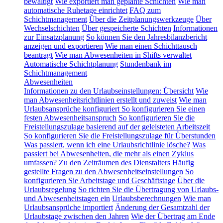
bewältigt
Wie exportiert man geplante Schichten
Wie man
automatische Ruhetage einrichtet
FAQ zum
Schichtmanagement
Über die Zeitplanungswerkzeuge
Über
Wechselschichten
Über gespeicherte Schichten
Informationen
zur Einsatzplanung
So können Sie den Jahresbilanzbericht
anzeigen und exportieren
Wie man einen Schichttausch
beantragt
Wie man Abwesenheiten in Shifts verwaltet
Automatische Schichtplanung
Stundenbank im
Schichtmanagement
Abwesenheiten
Informationen zu den Urlaubseinstellungen: Übersicht
Wie
man Abwesenheitsrichtlinien erstellt und zuweist
Wie man
Urlaubsansprüche konfiguriert
So konfigurieren Sie einen
festen Abwesenheitsanspruch
So konfigurieren Sie die
Freistellungszulage basierend auf der geleisteten Arbeitszeit
So konfigurieren Sie die Freistellungszulage für Überstunden
Was passiert, wenn ich eine Urlaubsrichtlinie lösche?
Was
passiert bei Abwesenheiten, die mehr als einen Zyklus
umfassen?
Zu den Zeiträumen des Dienstalters
Häufig
gestellte Fragen zu den Abwesenheitseinstellungen
So
konfigurieren Sie Arbeitstage und Geschäftstage
Über die
Urlaubsregelung
So richten Sie die Übertragung von Urlaubs-
und Abwesenheitstagen ein
Urlaubsberechnungen
Wie man
Urlaubsansprüche importiert
Änderung der Gesamtzahl der
Urlaubstage zwischen den Jahren
Wie der Übertrag am Ende