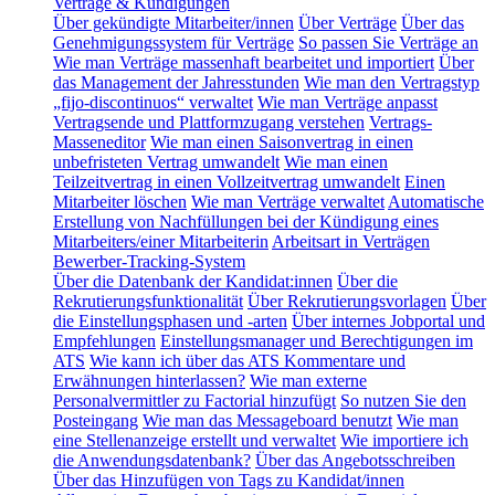
Verträge & Kündigungen
Über gekündigte Mitarbeiter/innen
Über Verträge
Über das
Genehmigungssystem für Verträge
So passen Sie Verträge an
Wie man Verträge massenhaft bearbeitet und importiert
Über
das Management der Jahresstunden
Wie man den Vertragstyp
„fijo-discontinuos“ verwaltet
Wie man Verträge anpasst
Vertragsende und Plattformzugang verstehen
Vertrags-
Masseneditor
Wie man einen Saisonvertrag in einen
unbefristeten Vertrag umwandelt
Wie man einen
Teilzeitvertrag in einen Vollzeitvertrag umwandelt
Einen
Mitarbeiter löschen
Wie man Verträge verwaltet
Automatische
Erstellung von Nachfüllungen bei der Kündigung eines
Mitarbeiters/einer Mitarbeiterin
Arbeitsart in Verträgen
Bewerber-Tracking-System
Über die Datenbank der Kandidat:innen
Über die
Rekrutierungsfunktionalität
Über Rekrutierungsvorlagen
Über
die Einstellungsphasen und -arten
Über internes Jobportal und
Empfehlungen
Einstellungsmanager und Berechtigungen im
ATS
Wie kann ich über das ATS Kommentare und
Erwähnungen hinterlassen?
Wie man externe
Personalvermittler zu Factorial hinzufügt
So nutzen Sie den
Posteingang
Wie man das Messageboard benutzt
Wie man
eine Stellenanzeige erstellt und verwaltet
Wie importiere ich
die Anwendungsdatenbank?
Über das Angebotsschreiben
Über das Hinzufügen von Tags zu Kandidat/innen