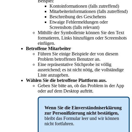
Beispiel
:
Kontoinformationen
(
falls
zutreffend
)
Mitarbeiterinformationen
(
falls
zutreffend
)
Beschreibung
des
Geschehens
Etwaige
Fehlermeldungen
oder
Screenshots
(
falls
relevant
)
Mithilfe
der
Symbolleiste
k
ö
nnen
Sie
den
Text
formatieren
,
Links
hinzuf
ü
gen
oder
Screenshots
einf
ü
gen
.
Betroffene
Mitarbeiter
F
ü
hren
Sie
einige
Beispiele
der
von
diesem
Problem
betroffenen
Benutzer
an
.
Eine
repr
ä
sentative
Stichprobe
ist
v
ö
llig
ausreichend
;
es
ist
nicht
n
ö
tig
,
die
vollst
ä
ndige
Liste
anzugeben
.
W
ä
hlen
Sie
die
betroffene
Plattform
aus
.
Geben
Sie
bitte
an
,
ob
das
Problem
in
der
App
oder
auf
dem
Desktop
auftritt
.
Wenn
Sie
die
Einverst
ä
ndniserkl
ä
rung
zur
Personifizierung
nicht
best
ä
tigen
,
bleibt
das
Formular
leer
und
wir
k
ö
nnen
nicht
fortfahren
.