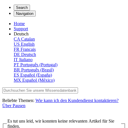
Search
Navigation
Home
Support
Deutsch
CA
Catalan
US
English
FR
Français
DE
Deutsch
IT
Italiano
PT
Português (Portugal)
BR
Português (Brasil)
ES
Español (España)
MX
Español (México)
Beliebte Themen:
Wie kann ich den Kundendienst kontaktieren?
Über Pausen
Es tut uns leid, wir konnten keine relevanten Artikel für Sie
finden.