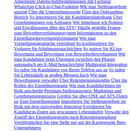
Allgemeine Datenschutzbestimmungen mit Factorial
WhatsApp-Click-to-Chat-Funktion
Wie man Stellenangebote
anzeigt
Über die Unternehmensseite
Über den Onboarding-
Bereich
So importieren Sie die Kandidatendatenbank
Über
Genehmigungen von Anfragen
Wie hinterlasse ich Notizen
und Erwähnungen über das ATS?
Häufig gestellte Fragen
zum Bewerberverfolgungssystem
Informationen zu den
Einstellungsbewertungsformularen
Wie man
Vorstellungsgespräche vereinbart
So konfigurieren Sie
Vorlagen für Ablehnungsnachrichten
So nutzen Sie KI zur
Bewertung und Bewertung von Bewerberbewerbungen
Wie
man Kandidaten beim Übergang zwischen den Phasen
automatisch per E-Mail benachrichtigt
Multiportal-Integration
So rufen Sie Kandidaten von Ihrem Telefon aus an
So laden
Sie Lebensläufe in großen Mengen hoch
Wie man
Bewerbungen verwaltet
Über Rekrutierungsinsights
Über die
Rollen des Einstellungsteams
Wie man Kandidat/innen im
Bulk anschreibt
Premium-Stellenanzeigen: Marktplatz und
Genehmigungsprozess
Greifen Sie über ONE auf ATS-Daten
zu
Zum Einstellungsplan
Importieren Sie Stellenangebote im
Bulk mit dem universellen Importeur
Extrahieren Sie
Kandidat:in-Daten aus gescannten Lebensläufen
Verwalte den
Zugriff des Einstellungsteams nach Rekrutierungsphase
Veröffentlichen Sie eine Stelle nur auf der Karriereseite Ihres
Unternehmens