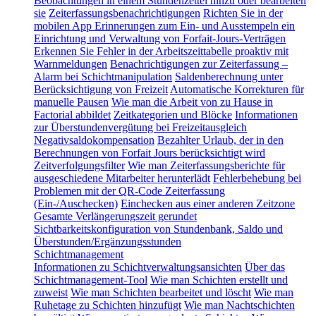
Beobachtungen in einem Stundenzettel hinzu oder bearbeiten
sie
Zeiterfassungsbenachrichtigungen
Richten Sie in der
mobilen App Erinnerungen zum Ein- und Ausstempeln ein
Einrichtung und Verwaltung von Forfait-Jours-Verträgen
Erkennen Sie Fehler in der Arbeitszeittabelle proaktiv mit
Warnmeldungen
Benachrichtigungen zur Zeiterfassung –
Alarm bei Schichtmanipulation
Saldenberechnung unter
Berücksichtigung von Freizeit
Automatische Korrekturen für
manuelle Pausen
Wie man die Arbeit von zu Hause in
Factorial abbildet
Zeitkategorien und Blöcke
Informationen
zur Überstundenvergütung bei Freizeitausgleich
Negativsaldokompensation
Bezahlter Urlaub, der in den
Berechnungen von Forfait Jours berücksichtigt wird
Zeitverfolgungsfilter
Wie man Zeiterfassungsberichte für
ausgeschiedene Mitarbeiter herunterlädt
Fehlerbehebung bei
Problemen mit der QR-Code Zeiterfassung
(Ein-/Auschecken)
Einchecken aus einer anderen Zeitzone
Gesamte Verlängerungszeit gerundet
Sichtbarkeitskonfiguration von Stundenbank, Saldo und
Überstunden/Ergänzungsstunden
Schichtmanagement
Informationen zu Schichtverwaltungsansichten
Über das
Schichtmanagement-Tool
Wie man Schichten erstellt und
zuweist
Wie man Schichten bearbeitet und löscht
Wie man
Ruhetage zu Schichten hinzufügt
Wie man Nachtschichten