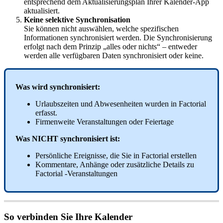
entsprechend
dem
Aktualisierungsplan
Ihrer
Kalender
-
App
aktualisiert
.
Keine
selektive
Synchronisation
Sie
k
ö
nnen
nicht
ausw
ä
hlen
,
welche
spezifischen
Informationen
synchronisiert
werden
.
Die
Synchronisierung
erfolgt
nach
dem
Prinzip
„
alles
oder
nichts
“
–
entweder
werden
alle
verf
ü
gbaren
Daten
synchronisiert
oder
keine
.
Was
wird
synchronisiert
:
Urlaubszeiten
und
Abwesenheiten
wurden
in
Factorial
erfasst
.
Firmenweite
Veranstaltungen
oder
Feiertage
Was
NICHT
synchronisiert
ist
:
Pers
ö
nliche
Ereignisse
,
die
Sie
in
Factorial
erstellen
Kommentare
,
Anh
ä
nge
oder
zus
ä
tzliche
Details
zu
Factorial
-
Veranstaltungen
So
verbinden
Sie
Ihre
Kalender