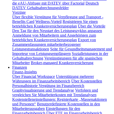
die eAU-Abfrage mit DATEV über Factorial
Deutsch
DATEV Gehaltsabrechnungsfelder
Vorzüge
Über flexible Vergütung für Verpflegung und Transport -
Benefits Card
Wellness-Vorteil
Registrieren Sie einen
betrieblichen Krankenversicherungsplan
Über die Vorteile
Den Tag für den Neustart des Leistungszyklus anpassen
Anmeldung von Mitarbeitern und Angehörigen zum
betrieblichen Krankenversicherungsplan
Export von
Zusammenfassungen mitarbeiterbezogener
Leistungstransaktionen
Seite für Gesundheitsmanagement und
Importeur von Leistungsempfängern
Sozialleistungen in der
Gehaltsabrechnung
Vergünstigungen für alle spanischen
Mitarbeiter
Broker-managed Krankenversicherung
Finanzen
Finanz-Insights
Über Financial Workspace
Unterstützung mehrerer
Währungen im Finanzarbeitsbereich
Über Kostenstellen
Personalhistorie
Vergütung im Finanzbereich
Graphvisualisierung und Trendanalyse
Verfolgen und
vergleichen Sie Mitarbeiterkosten mit Trendanalysen
Kostenstelleneinstellungen: Registerkarte „Massenaktionen
und Personen“
Benutzerdefinierte Kostenstellen in den
Mitarbeiterausgaben
Einstellungen für den
Finanzarbeitsbereich
Über FTE im Finanzarbeitsbereich