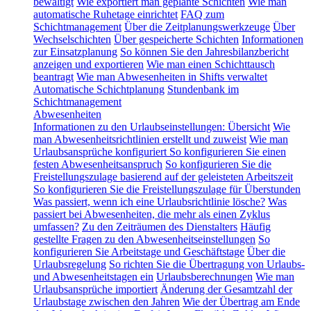
bewältigt
Wie exportiert man geplante Schichten
Wie man
automatische Ruhetage einrichtet
FAQ zum
Schichtmanagement
Über die Zeitplanungswerkzeuge
Über
Wechselschichten
Über gespeicherte Schichten
Informationen
zur Einsatzplanung
So können Sie den Jahresbilanzbericht
anzeigen und exportieren
Wie man einen Schichttausch
beantragt
Wie man Abwesenheiten in Shifts verwaltet
Automatische Schichtplanung
Stundenbank im
Schichtmanagement
Abwesenheiten
Informationen zu den Urlaubseinstellungen: Übersicht
Wie
man Abwesenheitsrichtlinien erstellt und zuweist
Wie man
Urlaubsansprüche konfiguriert
So konfigurieren Sie einen
festen Abwesenheitsanspruch
So konfigurieren Sie die
Freistellungszulage basierend auf der geleisteten Arbeitszeit
So konfigurieren Sie die Freistellungszulage für Überstunden
Was passiert, wenn ich eine Urlaubsrichtlinie lösche?
Was
passiert bei Abwesenheiten, die mehr als einen Zyklus
umfassen?
Zu den Zeiträumen des Dienstalters
Häufig
gestellte Fragen zu den Abwesenheitseinstellungen
So
konfigurieren Sie Arbeitstage und Geschäftstage
Über die
Urlaubsregelung
So richten Sie die Übertragung von Urlaubs-
und Abwesenheitstagen ein
Urlaubsberechnungen
Wie man
Urlaubsansprüche importiert
Änderung der Gesamtzahl der
Urlaubstage zwischen den Jahren
Wie der Übertrag am Ende