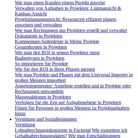
Wie man einen Kunden einem Projekt zuweist
Verwalten von Aufgaben in Projekten: Listenansicht &
Kanban-Ansicht
Projektplanungsansicht: Ressourcen effizient planen,
zuweisen und verwalten
Wie man Rechnungen aus Projekten erstellt und verwaltet
Dokumente in Projekten
Kommentare-Seitenleiste in Meine Projekte
Gesamtkosten in Projekten
Wie man den ROI in seinen Projekten misst
Budgettypen in Projekten
So importieren Sie Projekte
Wie Sie den ROI in Ihren Phasen messen
Wie man Projekte und Phasen mit dem Universal Importer in
großen Mengen importiert
Angebotsgenerator: Angebote erstellen und in Projekte oder
Rechnungen umwandeln
Massenaktionen in Projekten
Verfolgen Sie die Zeit auf Aufgabenebene in Projekten
Fügen Sie Personen in großen Mengen zu Projektaufgaben
hinzu
Vergütung und Sozialleistungen
Vergütung
Lohnabrechnungskonzepte in Factorial
Wie exportiere ich
Gehaltsabrechnungsdaten?
Wie man Entschädigungen