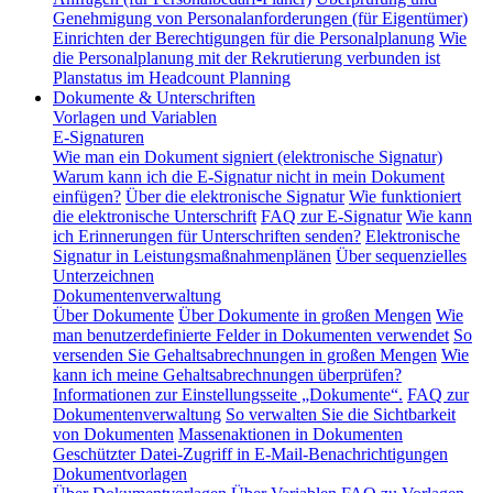
Genehmigung von Personalanforderungen (für Eigentümer)
Einrichten der Berechtigungen für die Personalplanung
Wie
die Personalplanung mit der Rekrutierung verbunden ist
Planstatus im Headcount Planning
Dokumente & Unterschriften
Vorlagen und Variablen
E-Signaturen
Wie man ein Dokument signiert (elektronische Signatur)
Warum kann ich die E-Signatur nicht in mein Dokument
einfügen?
Über die elektronische Signatur
Wie funktioniert
die elektronische Unterschrift
FAQ zur E-Signatur
Wie kann
ich Erinnerungen für Unterschriften senden?
Elektronische
Signatur in Leistungsmaßnahmenplänen
Über sequenzielles
Unterzeichnen
Dokumentenverwaltung
Über Dokumente
Über Dokumente in großen Mengen
Wie
man benutzerdefinierte Felder in Dokumenten verwendet
So
versenden Sie Gehaltsabrechnungen in großen Mengen
Wie
kann ich meine Gehaltsabrechnungen überprüfen?
Informationen zur Einstellungsseite „Dokumente“.
FAQ zur
Dokumentenverwaltung
So verwalten Sie die Sichtbarkeit
von Dokumenten
Massenaktionen in Dokumenten
Geschützter Datei-Zugriff in E-Mail-Benachrichtigungen
Dokumentvorlagen