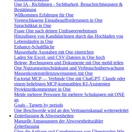
One IA - Richtlinien - Sichtbarkeit, Benachrichtigungen &
Bestätigung
Willkommen Erfahrung für One
Vorgeschlagene Eingabeaufforderungen in One
Sprachdiktat in One
Frage One nach deinen Umfrageergebnissen
Hinzufügen von Kandidat/innen durch das Hochladen von
Lebensläufen in One
Enhance-Schaltfläche
Massenhafte Ausgaben mit One einreichen
Laden Sie Excel- und CSV-Dateien in One hoch
Belege, Rechnungen und Dokumente mit One mobil teilen
One Nutzungseinschränkung und Verbrauchsüberwachung
Massenkostenstellenzuweisungen mit One
Factorial MCP — Verbinde One mit ChatGPT, Claude oder
einem beliebigen MCP-kompatiblen KI-Assistenten
Projektzeitkommentare in One
Melde mehrere Personen für mehrere Schulungen mit ONE
an
Goals - Targets by periods
One Beschwerde wird an den Vertrauenskanaal weitergeleitet
Zeiterfassung & Abwesenheiten
Manuelle Anpassungen der Abwesenheitszähler
Zeiterfassung
Über die Anfrage und Genehmigung von Überstunden
Wie