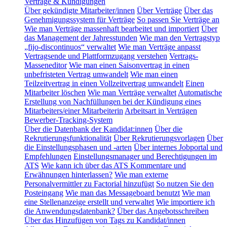
Verträge & Kündigungen
Über gekündigte Mitarbeiter/innen
Über Verträge
Über das
Genehmigungssystem für Verträge
So passen Sie Verträge an
Wie man Verträge massenhaft bearbeitet und importiert
Über
das Management der Jahresstunden
Wie man den Vertragstyp
„fijo-discontinuos“ verwaltet
Wie man Verträge anpasst
Vertragsende und Plattformzugang verstehen
Vertrags-
Masseneditor
Wie man einen Saisonvertrag in einen
unbefristeten Vertrag umwandelt
Wie man einen
Teilzeitvertrag in einen Vollzeitvertrag umwandelt
Einen
Mitarbeiter löschen
Wie man Verträge verwaltet
Automatische
Erstellung von Nachfüllungen bei der Kündigung eines
Mitarbeiters/einer Mitarbeiterin
Arbeitsart in Verträgen
Bewerber-Tracking-System
Über die Datenbank der Kandidat:innen
Über die
Rekrutierungsfunktionalität
Über Rekrutierungsvorlagen
Über
die Einstellungsphasen und -arten
Über internes Jobportal und
Empfehlungen
Einstellungsmanager und Berechtigungen im
ATS
Wie kann ich über das ATS Kommentare und
Erwähnungen hinterlassen?
Wie man externe
Personalvermittler zu Factorial hinzufügt
So nutzen Sie den
Posteingang
Wie man das Messageboard benutzt
Wie man
eine Stellenanzeige erstellt und verwaltet
Wie importiere ich
die Anwendungsdatenbank?
Über das Angebotsschreiben
Über das Hinzufügen von Tags zu Kandidat/innen