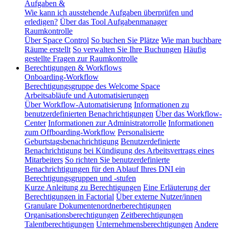
Aufgaben &
Wie kann ich ausstehende Aufgaben überprüfen und
erledigen?
Über das Tool Aufgabenmanager
Raumkontrolle
Über Space Control
So buchen Sie Plätze
Wie man buchbare
Räume erstellt
So verwalten Sie Ihre Buchungen
Häufig
gestellte Fragen zur Raumkontrolle
Berechtigungen & Workflows
Onboarding-Workflow
Berechtigungsgruppe des Welcome Space
Arbeitsabläufe und Automatisierungen
Über Workflow-Automatisierung
Informationen zu
benutzerdefinierten Benachrichtigungen
Über das Workflow-
Center
Informationen zur Administratorrolle
Informationen
zum Offboarding-Workflow
Personalisierte
Geburtstagsbenachrichtigung
Benutzerdefinierte
Benachrichtigung bei Kündigung des Arbeitsvertrags eines
Mitarbeiters
So richten Sie benutzerdefinierte
Benachrichtigungen für den Ablauf Ihres DNI ein
Berechtigungsgruppen und -stufen
Kurze Anleitung zu Berechtigungen
Eine Erläuterung der
Berechtigungen in Factorial
Über externe Nutzer/innen
Granulare Dokumentenordnerberechtigungen
Organisationsberechtigungen
Zeitberechtigungen
Talentberechtigungen
Unternehmensberechtigungen
Andere