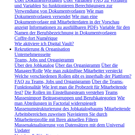
Über Dokumentvorlagen
Über Variablen
FAQ zu Vorlagen
und Variablen
So funktionieren Berechtigungen zur
Verwendung von Dokumentvorlagen
Wie man
Dokumentvorlagen versendet
Wie man eine
Dokumentvorlage mit Mitarbeiterdaten in der Vorschau
anzeigt
Informationen zu ausfüllbaren PDFs
Variable für den
Namen der Berufsbezeichnung in Dokumentvorlagen
Coffre-fort Numérique
Wie aktiviere ich Digital Vault?
Rekrutierung & Organisation
Unternehmensseite
Teams, Jobs und Organigramm
Über den Jobkatalog
Über das Organigramm
Über die
Manager/Rolle
Wie man zukünftige Mitarbeiter versteckt
Welche verschiedenen Rollen gibt es innerhalb der Plattform?
FAQ zu Teams, Jobs und Organigramm
Über die Teams-
Funktionalität
Wie legt man die Probezeit für Mitarbeitende
fest?
Die Rollen im Einstellungsteam verstehen
Teams
Massenimport
Beitragsgruppen und Berufskategorien
Wie
man Abteilungen in Factorial widerspiegelt
Massenumstrukturierung des Jobkatalogbaums
Mitarbeitende
Arbeitsbereichen zuweisen
Navigieren Sie durch
Mitarbeiterprofile mit Ihren aktuellen Filtern
Massenaktualisierung von Datensätzen mit dem Universal
Updater