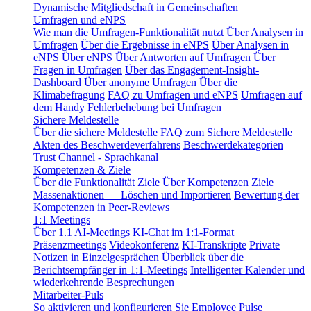
Dynamische Mitgliedschaft in Gemeinschaften
Umfragen und eNPS
Wie man die Umfragen-Funktionalität nutzt
Über Analysen in
Umfragen
Über die Ergebnisse in eNPS
Über Analysen in
eNPS
Über eNPS
Über Antworten auf Umfragen
Über
Fragen in Umfragen
Über das Engagement-Insight-
Dashboard
Über anonyme Umfragen
Über die
Klimabefragung
FAQ zu Umfragen und eNPS
Umfragen auf
dem Handy
Fehlerbehebung bei Umfragen
Sichere Meldestelle
Über die sichere Meldestelle
FAQ zum Sichere Meldestelle
Akten des Beschwerdeverfahrens
Beschwerdekategorien
Trust Channel - Sprachkanal
Kompetenzen & Ziele
Über die Funktionalität Ziele
Über Kompetenzen
Ziele
Massenaktionen — Löschen und Importieren
Bewertung der
Kompetenzen in Peer-Reviews
1:1 Meetings
Über 1.1 AI-Meetings
KI-Chat im 1:1-Format
Präsenzmeetings
Videokonferenz
KI-Transkripte
Private
Notizen in Einzelgesprächen
Überblick über die
Berichtsempfänger in 1:1-Meetings
Intelligenter Kalender und
wiederkehrende Besprechungen
Mitarbeiter-Puls
So aktivieren und konfigurieren Sie Employee Pulse