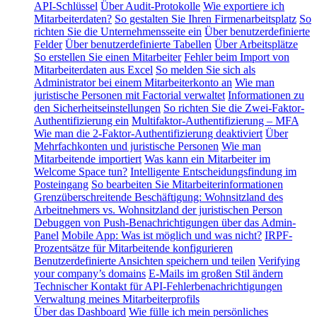
API-Schlüssel
Über Audit-Protokolle
Wie exportiere ich
Mitarbeiterdaten?
So gestalten Sie Ihren Firmenarbeitsplatz
So
richten Sie die Unternehmensseite ein
Über benutzerdefinierte
Felder
Über benutzerdefinierte Tabellen
Über Arbeitsplätze
So erstellen Sie einen Mitarbeiter
Fehler beim Import von
Mitarbeiterdaten aus Excel
So melden Sie sich als
Administrator bei einem Mitarbeiterkonto an
Wie man
juristische Personen mit Factorial verwaltet
Informationen zu
den Sicherheitseinstellungen
So richten Sie die Zwei-Faktor-
Authentifizierung ein
Multifaktor-Authentifizierung – MFA
Wie man die 2-Faktor-Authentifizierung deaktiviert
Über
Mehrfachkonten und juristische Personen
Wie man
Mitarbeitende importiert
Was kann ein Mitarbeiter im
Welcome Space tun?
Intelligente Entscheidungsfindung im
Posteingang
So bearbeiten Sie Mitarbeiterinformationen
Grenzüberschreitende Beschäftigung: Wohnsitzland des
Arbeitnehmers vs. Wohnsitzland der juristischen Person
Debuggen von Push-Benachrichtigungen über das Admin-
Panel
Mobile App: Was ist möglich und was nicht?
IRPF-
Prozentsätze für Mitarbeitende konfigurieren
Benutzerdefinierte Ansichten speichern und teilen
Verifying
your company’s domains
E-Mails im großen Stil ändern
Technischer Kontakt für API-Fehlerbenachrichtigungen
Verwaltung meines Mitarbeiterprofils
Über das Dashboard
Wie fülle ich mein persönliches