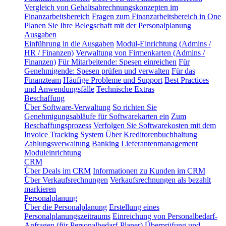
Vergleich von Gehaltsabrechnungskonzepten im
Finanzarbeitsbereich
Fragen zum Finanzarbeitsbereich in One
Planen Sie Ihre Belegschaft mit der Personalplanung
Ausgaben
Einführung in die Ausgaben
Modul-Einrichtung (Admins /
HR / Finanzen)
Verwaltung von Firmenkarten (Admins /
Finanzen)
Für Mitarbeitende: Spesen einreichen
Für
Genehmigende: Spesen prüfen und verwalten
Für das
Finanzteam
Häufige Probleme und Support
Best Practices
und Anwendungsfälle
Technische Extras
Beschaffung
Über Software-Verwaltung
So richten Sie
Genehmigungsabläufe für Softwarekarten ein
Zum
Beschaffungsprozess
Verfolgen Sie Softwarekosten mit dem
Invoice Tracking System
Über Kreditorenbuchhaltung
Zahlungsverwaltung
Banking
Lieferantenmanagement
Moduleinrichtung
CRM
Über Deals im CRM
Informationen zu Kunden im CRM
Über Verkaufsrechnungen
Verkaufsrechnungen als bezahlt
markieren
Personalplanung
Über die Personalplanung
Erstellung eines
Personalplanungszeitraums
Einreichung von Personalbedarf-
Anfragen (für Personalbedarf-Planer)
Überprüfung und