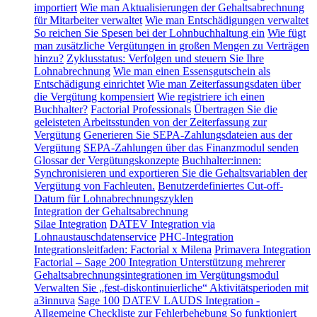
importiert
Wie man Aktualisierungen der Gehaltsabrechnung
für Mitarbeiter verwaltet
Wie man Entschädigungen verwaltet
So reichen Sie Spesen bei der Lohnbuchhaltung ein
Wie fügt
man zusätzliche Vergütungen in großen Mengen zu Verträgen
hinzu?
Zyklusstatus: Verfolgen und steuern Sie Ihre
Lohnabrechnung
Wie man einen Essensgutschein als
Entschädigung einrichtet
Wie man Zeiterfassungsdaten über
die Vergütung kompensiert
Wie registriere ich einen
Buchhalter?
Factorial Professionals
Übertragen Sie die
geleisteten Arbeitsstunden von der Zeiterfassung zur
Vergütung
Generieren Sie SEPA-Zahlungsdateien aus der
Vergütung
SEPA-Zahlungen über das Finanzmodul senden
Glossar der Vergütungskonzepte
Buchhalter:innen:
Synchronisieren und exportieren Sie die Gehaltsvariablen der
Vergütung von Fachleuten.
Benutzerdefiniertes Cut-off-
Datum für Lohnabrechnungszyklen
Integration der Gehaltsabrechnung
Silae Integration
DATEV Integration via
Lohnaustauschdatenservice
PHC-Integration
Integrationsleitfaden: Factorial x Milena
Primavera Integration
Factorial – Sage 200 Integration
Unterstützung mehrerer
Gehaltsabrechnungsintegrationen im Vergütungsmodul
Verwalten Sie „fest-diskontinuierliche“ Aktivitätsperioden mit
a3innuva
Sage 100
DATEV LAUDS Integration -
Allgemeine Checkliste zur Fehlerbehebung
So funktioniert