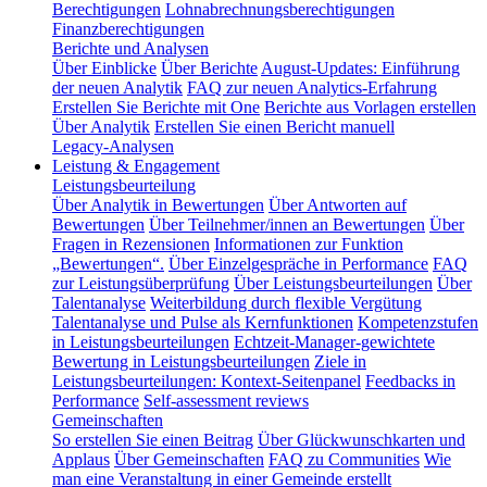
Berechtigungen
Lohnabrechnungsberechtigungen
Finanzberechtigungen
Berichte und Analysen
Über Einblicke
Über Berichte
August-Updates: Einführung
der neuen Analytik
FAQ zur neuen Analytics-Erfahrung
Erstellen Sie Berichte mit One
Berichte aus Vorlagen erstellen
Über Analytik
Erstellen Sie einen Bericht manuell
Legacy-Analysen
Leistung & Engagement
Leistungsbeurteilung
Über Analytik in Bewertungen
Über Antworten auf
Bewertungen
Über Teilnehmer/innen an Bewertungen
Über
Fragen in Rezensionen
Informationen zur Funktion
„Bewertungen“.
Über Einzelgespräche in Performance
FAQ
zur Leistungsüberprüfung
Über Leistungsbeurteilungen
Über
Talentanalyse
Weiterbildung durch flexible Vergütung
Talentanalyse und Pulse als Kernfunktionen
Kompetenzstufen
in Leistungsbeurteilungen
Echtzeit-Manager-gewichtete
Bewertung in Leistungsbeurteilungen
Ziele in
Leistungsbeurteilungen: Kontext-Seitenpanel
Feedbacks in
Performance
Self-assessment reviews
Gemeinschaften
So erstellen Sie einen Beitrag
Über Glückwunschkarten und
Applaus
Über Gemeinschaften
FAQ zu Communities
Wie
man eine Veranstaltung in einer Gemeinde erstellt