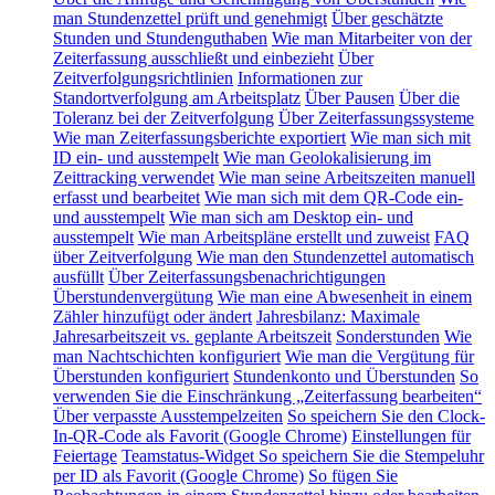
man Stundenzettel prüft und genehmigt
Über geschätzte
Stunden und Stundenguthaben
Wie man Mitarbeiter von der
Zeiterfassung ausschließt und einbezieht
Über
Zeitverfolgungsrichtlinien
Informationen zur
Standortverfolgung am Arbeitsplatz
Über Pausen
Über die
Toleranz bei der Zeitverfolgung
Über Zeiterfassungssysteme
Wie man Zeiterfassungsberichte exportiert
Wie man sich mit
ID ein- und ausstempelt
Wie man Geolokalisierung im
Zeittracking verwendet
Wie man seine Arbeitszeiten manuell
erfasst und bearbeitet
Wie man sich mit dem QR-Code ein-
und ausstempelt
Wie man sich am Desktop ein- und
ausstempelt
Wie man Arbeitspläne erstellt und zuweist
FAQ
über Zeitverfolgung
Wie man den Stundenzettel automatisch
ausfüllt
Über Zeiterfassungsbenachrichtigungen
Überstundenvergütung
Wie man eine Abwesenheit in einem
Zähler hinzufügt oder ändert
Jahresbilanz: Maximale
Jahresarbeitszeit vs. geplante Arbeitszeit
Sonderstunden
Wie
man Nachtschichten konfiguriert
Wie man die Vergütung für
Überstunden konfiguriert
Stundenkonto und Überstunden
So
verwenden Sie die Einschränkung „Zeiterfassung bearbeiten“
Über verpasste Ausstempelzeiten
So speichern Sie den Clock-
In-QR-Code als Favorit (Google Chrome)
Einstellungen für
Feiertage
Teamstatus-Widget
So speichern Sie die Stempeluhr
per ID als Favorit (Google Chrome)
So fügen Sie