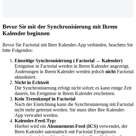
Bevor
Sie
mit
der
Synchronisierung
mit
Ihrem
Kalender
beginnen
Bevor
Sie
Factorial
mit
Ihrer
Kalender
-
App
verbinden
,
beachten
Sie
bitte
Folgendes
:
Einseitige
Synchronisierung
(
Factorial
→
Kalender
)
Ereignisse
in
Factorial
werden
in
Ihrem
Kalender
angezeigt
,
Ä
nderungen
in
Ihrem
Kalender
werden
jedoch
nicht
Factorial
aktualisiert
.
Nicht
in
Echtzeit
Die
Synchronisierung
erfolgt
nicht
sofort
;
es
kann
einige
Zeit
dauern
,
bis
Ereignisse
in
Ihrem
Kalender
erscheinen
.
Kein
Trennknopf
in
Factorial
Nach
der
Einrichtung
kann
die
Synchronisierung
mit
Factorial
nicht
mehr
getrennt
werden
.
Sie
muss
ü
ber
Ihre
Kalender
-
App
verwaltet
werden
.
Kalender
-
Feed
-
Typ
:
Hierbei
wird
ein
Abonnement
-
Feed
(
ICS
)
verwendet
,
der
Ihren
Kalender
automatisch
mit
Factorial
Ereignissen