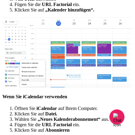
F
ü
gen
Sie
die
URL
Factorial
ein
.
Klicken
Sie
auf
„
Kalender
hinzuf
ü
gen
“
.
Wenn
Sie
iCalendar
verwenden
Ö
ffnen
Sie
iCalendar
auf
Ihrem
Computer
.
Klicken
Sie
auf
Datei
.
W
ä
hlen
Sie
„
Neues
Kalenderabonnement
“
aus
.
F
ü
gen
Sie
die
URL
Factorial
ein
.
Klicken
Sie
auf
Abonnieren