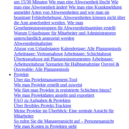
um 15/30 Minuten
Wie man eine Abwesenheit löscht
Wie
man eine Abwesenheit ändert
Wie man eine Krankmeldung
anmeldet
Arten von Abwesenheiten und wie man sie
beantragt
Fehlerbehebung: Abwesenheiten können nicht über
die App angefordert werden.
Wie man
Genehmigungsgruppen für Abwesenheitsanträge erstellt
Warum Urlaubstage für Mitarbeiter und Administratoren
unterschiedlich angezeigt werden
Abwesenheitsabzüge
Abzug von Urlaubstagen
Kalendertage: Alle Planungstools
Arbeitstage: Vertragsabzug
Arbeitstage: Schichtabzug
Übertragsabzug mit Planungsinstrumenten
Arbeitstage:
Arbeitszeitabzug
Szenarien für Halbtagsabzüge
Ouvreé &
Ouvreable: Alle Planungstools
Projekte
Über das Projektmanagement-Tool
Wie man Projekte erstellt und zuweist
Wie fügt man Projekte in registrierte Schichten hinzu?
Wie man Projektdaten ansieht und exportiert
FAQ zu Aufgaben & Projekten
Über flexibles Projekt-Tracking
Meine Projekte im Überblick: Eine zentrale Ansicht für
Mitarbeiter
So rufen Sie die Manageransicht auf – Personenansicht
Wie man Kosten in Projekten sieht