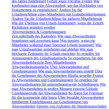
des Jahres funktioniert
Forfait Jours: Flexible Zyklen
Wie
konfiguriert man eine Abwesenheit, um das Hochladen von
Dokumenten zu ermöglichen?
Ändern Sie die
Urlaubsrichtlinie eines Mitarbeiters mit Guthabenübertragung
Ändern Sie die Urlaubsrichtlinie für mehrere Mitarbeitende
Wie der Übertrag von Urlaub funktioniert, wenn die Zeitoff-
Richtlinien geändert werden
Abwesenheiten & Genehmigungen
Zeit außerhalb des Kalenders
Wie man Abwesenheiten
beantragen und zuweisen kann
Was passiert, wenn ein
Mitarbeiter während einer Sperrzeit Urlaub beantragt?
Wie
man Urlaubsanträge genehmigt und ablehnt
Wie man
blockierte Zeiträume für Urlaub einrichtet
So erstellen Sie
Anpassungen des Urlaubsanspruchs
So exportieren Sie den
Abwesenheitsbericht Ihrer Mitarbeitenden
Abwesenheitsansprüche
Über Abwesenheiten und
Genehmigungen
Wie man Abwesenheitstypen erstellt
Über
die Genehmiger der Abwesenheiten
Häufig gestellte Fragen
zu Abwesenheiten und Genehmigungen
So erstellen Sie
Abwesenheitsarten für unternehmensweite Schließungen
Wie
man Abwesenheiten in großen Mengen zuweist
Globale
Genehmigerrolle für Abwesenheiten
So fügen Sie Feiertage
für das kommende Jahr hinzu
Über bezahlte Abwesenheiten
Intelligente Empfehlungen zur Genehmigung von
Abwesenheiten
Sperren von Anfragen für Stundenpauschalen