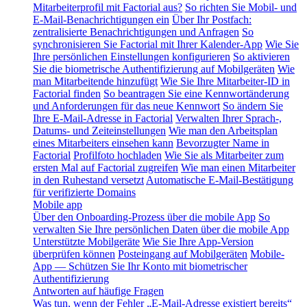
Mitarbeiterprofil mit Factorial aus?
So richten Sie Mobil- und
E-Mail-Benachrichtigungen ein
Über Ihr Postfach:
zentralisierte Benachrichtigungen und Anfragen
So
synchronisieren Sie Factorial mit Ihrer Kalender-App
Wie Sie
Ihre persönlichen Einstellungen konfigurieren
So aktivieren
Sie die biometrische Authentifizierung auf Mobilgeräten
Wie
man Mitarbeitende hinzufügt
Wie Sie Ihre Mitarbeiter-ID in
Factorial finden
So beantragen Sie eine Kennwortänderung
und Anforderungen für das neue Kennwort
So ändern Sie
Ihre E-Mail-Adresse in Factorial
Verwalten Ihrer Sprach-,
Datums- und Zeiteinstellungen
Wie man den Arbeitsplan
eines Mitarbeiters einsehen kann
Bevorzugter Name in
Factorial
Profilfoto hochladen
Wie Sie als Mitarbeiter zum
ersten Mal auf Factorial zugreifen
Wie man einen Mitarbeiter
in den Ruhestand versetzt
Automatische E-Mail-Bestätigung
für verifizierte Domains
Mobile app
Über den Onboarding-Prozess über die mobile App
So
verwalten Sie Ihre persönlichen Daten über die mobile App
Unterstützte Mobilgeräte
Wie Sie Ihre App-Version
überprüfen können
Posteingang auf Mobilgeräten
Mobile-
App — Schützen Sie Ihr Konto mit biometrischer
Authentifizierung
Antworten auf häufige Fragen
Was tun, wenn der Fehler „E-Mail-Adresse existiert bereits“