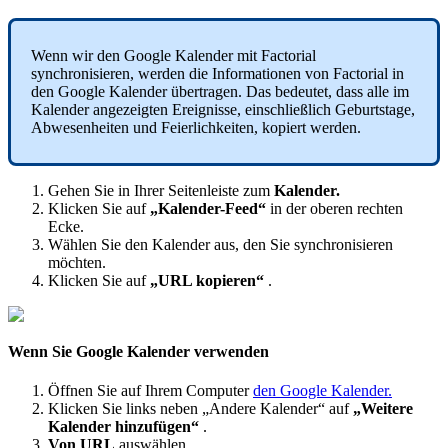
Wenn
wir
den
Google
Kalender
mit
Factorial
synchronisieren
,
werden
die
Informationen
von
Factorial
in
den
Google
Kalender
ü
bertragen
.
Das
bedeutet
,
dass
alle
im
Kalender
angezeigten
Ereignisse
,
einschlie
ß
lich
Geburtstage
,
Abwesenheiten
und
Feierlichkeiten
,
kopiert
werden
.
Gehen
Sie
in
Ihrer
Seitenleiste
zum
Kalender
.
Klicken
Sie
auf
„
Kalender
-
Feed
“
in
der
oberen
rechten
Ecke
.
W
ä
hlen
Sie
den
Kalender
aus
,
den
Sie
synchronisieren
m
ö
chten
.
Klicken
Sie
auf
„
URL
kopieren
“
.
Wenn
Sie
Google
Kalender
verwenden
Ö
ffnen
Sie
auf
Ihrem
Computer
den
Google
Kalender
.
Klicken
Sie
links
neben
„
Andere
Kalender
“
auf
„
Weitere
Kalender
hinzuf
ü
gen
“
.
Von
URL
ausw
ä
hlen