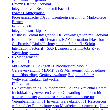
Breezy HR und Factorial
Integration von Recruitee mit Factorial!
Power BI-Integration
Programmatische OAuth-Clientregistrierung für Marketplace-
Partner
Factorial API
Integrationsmarktplatz
Business Central Integration
ZKTeco-Integration mit Factorial
Factorial – Microsoft Dynamics NAV-Integration (Navision
On-Premise)
LinkedIn-Integration – Schritt für Schritt
Integration Factorial – SAP Business One
InfoJobs Zwei-
Wege-Integration
IT-Management
Factorial IT
Mit Factorial IT loslegen
IT Procurement
Mobile
Geräteverwaltung (MDM)“
SaaS Management
Onboardings
und offboardings
Geräteverwaltung
Endpoint-Schutz
Weltweiter Einkauf
Entwickler
IT-Inventar
IT-Inventarisierung
So importieren Sie Ihr IT-Inventar
Geräte
im Jobkatalog zuweisen
Geräte-Onboarding-Leitfaden für
neue Mitarbeiter
Automatisierte Gerätedokumente für
Vereinbarungen im IT-Inventar
Gerätekatalog
IT-Ressourcen
während der Einarbeitung von Mitarbeitenden zuweisen
Über