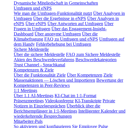
Dynamische Mitgliedschaft in Gemeinschaften
Umfragen und eNPS
Wie man die Umfragen-Funktionalität nutzt
Über Analysen in
Umfragen
Über die Ergebnisse in eNPS
Über Analysen in
eNPS
Über eNPS
Über Antworten auf Umfragen
Über
Fragen in Umfragen
Über das Engagement-Insight-
Dashboard
Über anonyme Umfragen
Über die
Klimabefragung
FAQ zu Umfragen und eNPS
Umfragen auf
dem Handy
Fehlerbehebung bei Umfragen
Sichere Meldestelle
Über die sichere Meldestelle
FAQ zum Sichere Meldestelle
Akten des Beschwerdeverfahrens
Beschwerdekategorien
Trust Channel - Sprachkanal
Kompetenzen & Ziele
Über die Funktionalität Ziele
Über Kompetenzen
Ziele
Massenaktionen — Löschen und Importieren
Bewertung der
Kompetenzen in Peer-Reviews
1:1 Meetings
Über 1.1 AI-Meetings
KI-Chat im 1:1-Format
Präsenzmeetings
Videokonferenz
KI-Transkripte
Private
Notizen in Einzelgesprächen
Überblick über die
Berichtsempfänger in 1:1-Meetings
Intelligenter Kalender und
wiederkehrende Besprechungen
Mitarbeiter-Puls
So aktivieren und konfigurieren Sie Employee Pulse