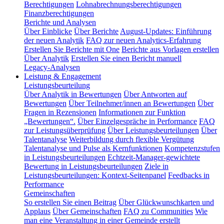
Berechtigungen
Lohnabrechnungsberechtigungen
Finanzberechtigungen
Berichte und Analysen
Über Einblicke
Über Berichte
August-Updates: Einführung
der neuen Analytik
FAQ zur neuen Analytics-Erfahrung
Erstellen Sie Berichte mit One
Berichte aus Vorlagen erstellen
Über Analytik
Erstellen Sie einen Bericht manuell
Legacy-Analysen
Leistung & Engagement
Leistungsbeurteilung
Über Analytik in Bewertungen
Über Antworten auf
Bewertungen
Über Teilnehmer/innen an Bewertungen
Über
Fragen in Rezensionen
Informationen zur Funktion
„Bewertungen“.
Über Einzelgespräche in Performance
FAQ
zur Leistungsüberprüfung
Über Leistungsbeurteilungen
Über
Talentanalyse
Weiterbildung durch flexible Vergütung
Talentanalyse und Pulse als Kernfunktionen
Kompetenzstufen
in Leistungsbeurteilungen
Echtzeit-Manager-gewichtete
Bewertung in Leistungsbeurteilungen
Ziele in
Leistungsbeurteilungen: Kontext-Seitenpanel
Feedbacks in
Performance
Gemeinschaften
So erstellen Sie einen Beitrag
Über Glückwunschkarten und
Applaus
Über Gemeinschaften
FAQ zu Communities
Wie
man eine Veranstaltung in einer Gemeinde erstellt