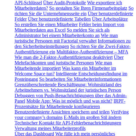
API-Schlüssel
Über Audit-Protokolle
Wie exportiere ich
Mitarbeiterdaten?
So gestalten Sie Ihren Firmenarbeitsplatz
So
richten Sie die Unternehmensseite ein
Über benutzerdefinierte
Felder
Über benutzerdefinierte Tabellen
Über Arbeitsplätze
So erstellen Sie einen Mitarbeiter
Fehler beim Import von
Mitarbeiterdaten aus Excel
So melden Sie sich als
Administrator bei einem Mitarbeiterkonto an
Wie man
juristische Personen mit Factorial verwaltet
Informationen zu
den Sicherheitseinstellungen
So richten Sie die Zwei-Faktor-
Authentifizierung ein
Multifaktor-Authentifizierung – MFA
Wie man die 2-Faktor-Authentifizierung deaktiviert
Über
Mehrfachkonten und juristische Personen
Wie man
Mitarbeitende importiert
Was kann ein Mitarbeiter im
Welcome Space tun?
Intelligente Entscheidungsfindung im
Posteingang
So bearbeiten Sie Mitarbeiterinformationen
Grenzüberschreitende Beschäftigung: Wohnsitzland des
Arbeitnehmers vs. Wohnsitzland der juristischen Person
Debuggen von Push-Benachrichtigungen über das Admin-
Panel
Mobile App: Was ist möglich und was nicht?
IRPF-
Prozentsätze für Mitarbeitende konfigurieren
Benutzerdefinierte Ansichten speichern und teilen
Verifying
your company’s domains
E-Mails im großen Stil ändern
Technischer Kontakt für API-Fehlerbenachrichtigungen
Verwaltung meines Mitarbeiterprofils
Über das Dashboard
Wie fülle ich mein persönliches