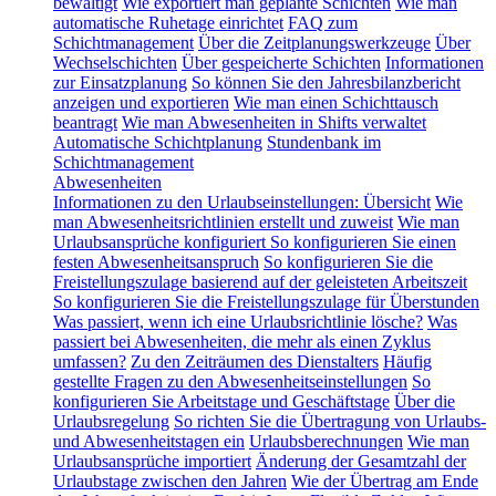
bewältigt
Wie exportiert man geplante Schichten
Wie man
automatische Ruhetage einrichtet
FAQ zum
Schichtmanagement
Über die Zeitplanungswerkzeuge
Über
Wechselschichten
Über gespeicherte Schichten
Informationen
zur Einsatzplanung
So können Sie den Jahresbilanzbericht
anzeigen und exportieren
Wie man einen Schichttausch
beantragt
Wie man Abwesenheiten in Shifts verwaltet
Automatische Schichtplanung
Stundenbank im
Schichtmanagement
Abwesenheiten
Informationen zu den Urlaubseinstellungen: Übersicht
Wie
man Abwesenheitsrichtlinien erstellt und zuweist
Wie man
Urlaubsansprüche konfiguriert
So konfigurieren Sie einen
festen Abwesenheitsanspruch
So konfigurieren Sie die
Freistellungszulage basierend auf der geleisteten Arbeitszeit
So konfigurieren Sie die Freistellungszulage für Überstunden
Was passiert, wenn ich eine Urlaubsrichtlinie lösche?
Was
passiert bei Abwesenheiten, die mehr als einen Zyklus
umfassen?
Zu den Zeiträumen des Dienstalters
Häufig
gestellte Fragen zu den Abwesenheitseinstellungen
So
konfigurieren Sie Arbeitstage und Geschäftstage
Über die
Urlaubsregelung
So richten Sie die Übertragung von Urlaubs-
und Abwesenheitstagen ein
Urlaubsberechnungen
Wie man
Urlaubsansprüche importiert
Änderung der Gesamtzahl der
Urlaubstage zwischen den Jahren
Wie der Übertrag am Ende