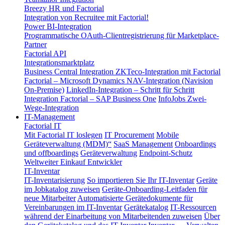
Breezy HR und Factorial
Integration von Recruitee mit Factorial!
Power BI-Integration
Programmatische OAuth-Clientregistrierung für Marketplace-
Partner
Factorial API
Integrationsmarktplatz
Business Central Integration
ZKTeco-Integration mit Factorial
Factorial – Microsoft Dynamics NAV-Integration (Navision
On-Premise)
LinkedIn-Integration – Schritt für Schritt
Integration Factorial – SAP Business One
InfoJobs Zwei-
Wege-Integration
IT-Management
Factorial IT
Mit Factorial IT loslegen
IT Procurement
Mobile
Geräteverwaltung (MDM)“
SaaS Management
Onboardings
und offboardings
Geräteverwaltung
Endpoint-Schutz
Weltweiter Einkauf
Entwickler
IT-Inventar
IT-Inventarisierung
So importieren Sie Ihr IT-Inventar
Geräte
im Jobkatalog zuweisen
Geräte-Onboarding-Leitfaden für
neue Mitarbeiter
Automatisierte Gerätedokumente für
Vereinbarungen im IT-Inventar
Gerätekatalog
IT-Ressourcen
während der Einarbeitung von Mitarbeitenden zuweisen
Über