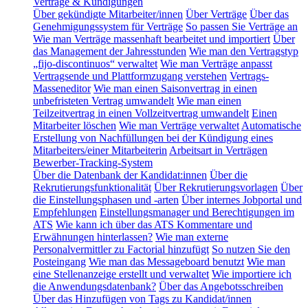
Verträge & Kündigungen
Über gekündigte Mitarbeiter/innen
Über Verträge
Über das
Genehmigungssystem für Verträge
So passen Sie Verträge an
Wie man Verträge massenhaft bearbeitet und importiert
Über
das Management der Jahresstunden
Wie man den Vertragstyp
„fijo-discontinuos“ verwaltet
Wie man Verträge anpasst
Vertragsende und Plattformzugang verstehen
Vertrags-
Masseneditor
Wie man einen Saisonvertrag in einen
unbefristeten Vertrag umwandelt
Wie man einen
Teilzeitvertrag in einen Vollzeitvertrag umwandelt
Einen
Mitarbeiter löschen
Wie man Verträge verwaltet
Automatische
Erstellung von Nachfüllungen bei der Kündigung eines
Mitarbeiters/einer Mitarbeiterin
Arbeitsart in Verträgen
Bewerber-Tracking-System
Über die Datenbank der Kandidat:innen
Über die
Rekrutierungsfunktionalität
Über Rekrutierungsvorlagen
Über
die Einstellungsphasen und -arten
Über internes Jobportal und
Empfehlungen
Einstellungsmanager und Berechtigungen im
ATS
Wie kann ich über das ATS Kommentare und
Erwähnungen hinterlassen?
Wie man externe
Personalvermittler zu Factorial hinzufügt
So nutzen Sie den
Posteingang
Wie man das Messageboard benutzt
Wie man
eine Stellenanzeige erstellt und verwaltet
Wie importiere ich
die Anwendungsdatenbank?
Über das Angebotsschreiben
Über das Hinzufügen von Tags zu Kandidat/innen