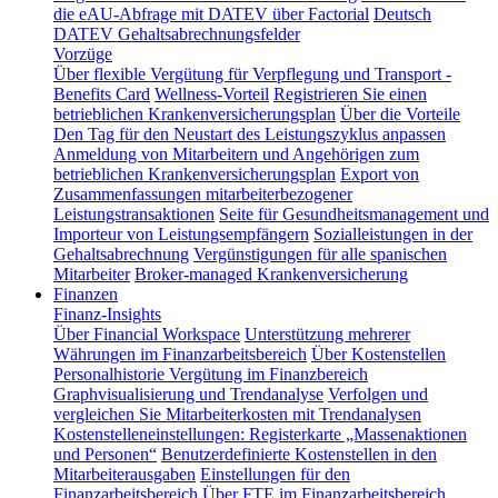
die eAU-Abfrage mit DATEV über Factorial
Deutsch
DATEV Gehaltsabrechnungsfelder
Vorzüge
Über flexible Vergütung für Verpflegung und Transport -
Benefits Card
Wellness-Vorteil
Registrieren Sie einen
betrieblichen Krankenversicherungsplan
Über die Vorteile
Den Tag für den Neustart des Leistungszyklus anpassen
Anmeldung von Mitarbeitern und Angehörigen zum
betrieblichen Krankenversicherungsplan
Export von
Zusammenfassungen mitarbeiterbezogener
Leistungstransaktionen
Seite für Gesundheitsmanagement und
Importeur von Leistungsempfängern
Sozialleistungen in der
Gehaltsabrechnung
Vergünstigungen für alle spanischen
Mitarbeiter
Broker-managed Krankenversicherung
Finanzen
Finanz-Insights
Über Financial Workspace
Unterstützung mehrerer
Währungen im Finanzarbeitsbereich
Über Kostenstellen
Personalhistorie
Vergütung im Finanzbereich
Graphvisualisierung und Trendanalyse
Verfolgen und
vergleichen Sie Mitarbeiterkosten mit Trendanalysen
Kostenstelleneinstellungen: Registerkarte „Massenaktionen
und Personen“
Benutzerdefinierte Kostenstellen in den
Mitarbeiterausgaben
Einstellungen für den
Finanzarbeitsbereich
Über FTE im Finanzarbeitsbereich