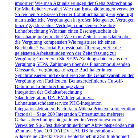
importiert
Wie man Aktualisierungen der Gehaltsabrechnung
für Mitarbeiter verwaltet
Wie man Entschädigungen verwaltet
So reichen Sie Spesen bei der Lohnbuchhaltung ein
Wie fügt
man zusätzliche Vergütungen in großen Mengen zu Verträgen
hinzu?
Zyklusstatus: Verfolgen und steuern Sie Ihre
Lohnabrechnung
Wie man einen Essensgutschein als
Entschädigung einrichtet
Wie man Zeiterfassungsdaten über
die Vergütung kompensiert
Wie registriere ich einen
Buchhalter?
Factorial Professionals
Übertragen Sie die
geleisteten Arbeitsstunden von der Zeiterfassung zur
Vergütung
Generieren Sie SEPA-Zahlungsdateien aus der
Vergütung
SEPA-Zahlungen über das Finanzmodul senden
Glossar der Vergütungskonzepte
Buchhalter:innen:
Synchronisieren und exportieren Sie die Gehaltsvariablen der
Vergütung von Fachleuten.
Benutzerdefiniertes Cut-off-
Datum für Lohnabrechnungszyklen
Integration der Gehaltsabrechnung
Silae Integration
DATEV Integration via
Lohnaustauschdatenservice
PHC-Integration
Integrationsleitfaden: Factorial x Milena
Primavera Integration
Factorial – Sage 200 Integration
Unterstützung mehrerer
Gehaltsabrechnungsintegrationen im Vergütungsmodul
Verwalten Sie „fest-diskontinuierliche“ Aktivitätsperioden mit
a3innuva
Sage 100
DATEV LAUDS Integration -
Allgemeine Checkliste zur Fehlerbehebung
So funktioniert