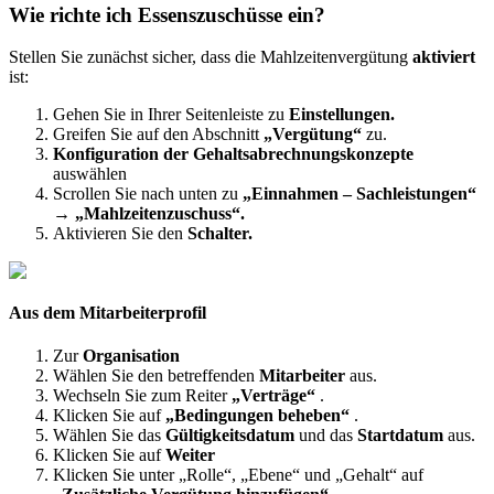
Wie
richte
ich
Essenszusch
ü
sse
ein
?
Stellen
Sie
zun
ä
chst
sicher
,
dass
die
Mahlzeitenverg
ü
tung
aktiviert
ist
:
Gehen
Sie
in
Ihrer
Seitenleiste
zu
Einstellungen
.
Greifen
Sie
auf
den
Abschnitt
„
Verg
ü
tung
“
zu
.
Konfiguration
der
Gehaltsabrechnungskonzepte
ausw
ä
hlen
Scrollen
Sie
nach
unten
zu
„
Einnahmen
–
Sachleistungen
“
→
„
Mahlzeitenzuschuss
“
.
Aktivieren
Sie
den
Schalter
.
Aus
dem
Mitarbeiterprofil
Zur
Organisation
W
ä
hlen
Sie
den
betreffenden
Mitarbeiter
aus
.
Wechseln
Sie
zum
Reiter
„
Vertr
ä
ge
“
.
Klicken
Sie
auf
„
Bedingungen
beheben
“
.
W
ä
hlen
Sie
das
G
ü
ltigkeitsdatum
und
das
Startdatum
aus
.
Klicken
Sie
auf
Weiter
Klicken
Sie
unter
„
Rolle
“
,
„
Ebene
“
und
„
Gehalt
“
auf