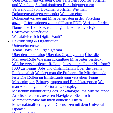
Über Dokumentvorlagen
Über Variablen
FAQ zu Vorlagen
und Variablen
So funktionieren Berechtigungen zur
Verwendung von Dokumentvorlagen
Wie man
Dokumentvorlagen versendet
Wie man eine
Dokumentvorlage mit Mitarbeiterdaten in der Vorschau
anzeigt
Informationen zu ausfüllbaren PDFs
Variable für den
Namen der Berufsbezeichnung in Dokumentvorlagen
Coffre-fort Numérique
Wie aktiviere ich Digital Vault?
Rekrutierung & Organisation
Unternehmensseite
Teams, Jobs und Organigramm
Über den Jobkatalog
Über das Organigramm
Über die
Manager/Rolle
Wie man zukünftige Mitarbeiter versteckt
Welche verschiedenen Rollen gibt es innerhalb der Plattform?
FAQ zu Teams, Jobs und Organigramm
Über die Teams-
Funktionalität
Wie legt man die Probezeit für Mitarbeitende
fest?
Die Rollen im Einstellungsteam verstehen
Teams
Massenimport
Beitragsgruppen und Berufskategorien
Wie
man Abteilungen in Factorial widerspiegelt
Massenumstrukturierung des Jobkatalogbaums
Mitarbeitende
Arbeitsbereichen zuweisen
Navigieren Sie durch
Mitarbeiterprofile mit Ihren aktuellen Filtern
Massenaktualisierung von Datensätzen mit dem Universal
Updater