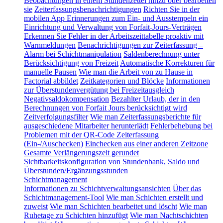
Beobachtungen in einem Stundenzettel hinzu oder bearbeiten
sie
Zeiterfassungsbenachrichtigungen
Richten Sie in der
mobilen App Erinnerungen zum Ein- und Ausstempeln ein
Einrichtung und Verwaltung von Forfait-Jours-Verträgen
Erkennen Sie Fehler in der Arbeitszeittabelle proaktiv mit
Warnmeldungen
Benachrichtigungen zur Zeiterfassung –
Alarm bei Schichtmanipulation
Saldenberechnung unter
Berücksichtigung von Freizeit
Automatische Korrekturen für
manuelle Pausen
Wie man die Arbeit von zu Hause in
Factorial abbildet
Zeitkategorien und Blöcke
Informationen
zur Überstundenvergütung bei Freizeitausgleich
Negativsaldokompensation
Bezahlter Urlaub, der in den
Berechnungen von Forfait Jours berücksichtigt wird
Zeitverfolgungsfilter
Wie man Zeiterfassungsberichte für
ausgeschiedene Mitarbeiter herunterlädt
Fehlerbehebung bei
Problemen mit der QR-Code Zeiterfassung
(Ein-/Auschecken)
Einchecken aus einer anderen Zeitzone
Gesamte Verlängerungszeit gerundet
Sichtbarkeitskonfiguration von Stundenbank, Saldo und
Überstunden/Ergänzungsstunden
Schichtmanagement
Informationen zu Schichtverwaltungsansichten
Über das
Schichtmanagement-Tool
Wie man Schichten erstellt und
zuweist
Wie man Schichten bearbeitet und löscht
Wie man
Ruhetage zu Schichten hinzufügt
Wie man Nachtschichten