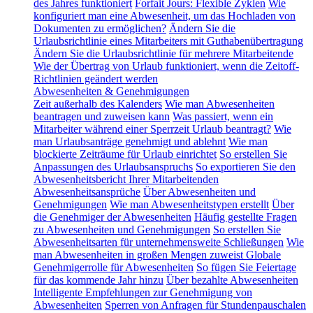
des Jahres funktioniert
Forfait Jours: Flexible Zyklen
Wie
konfiguriert man eine Abwesenheit, um das Hochladen von
Dokumenten zu ermöglichen?
Ändern Sie die
Urlaubsrichtlinie eines Mitarbeiters mit Guthabenübertragung
Ändern Sie die Urlaubsrichtlinie für mehrere Mitarbeitende
Wie der Übertrag von Urlaub funktioniert, wenn die Zeitoff-
Richtlinien geändert werden
Abwesenheiten & Genehmigungen
Zeit außerhalb des Kalenders
Wie man Abwesenheiten
beantragen und zuweisen kann
Was passiert, wenn ein
Mitarbeiter während einer Sperrzeit Urlaub beantragt?
Wie
man Urlaubsanträge genehmigt und ablehnt
Wie man
blockierte Zeiträume für Urlaub einrichtet
So erstellen Sie
Anpassungen des Urlaubsanspruchs
So exportieren Sie den
Abwesenheitsbericht Ihrer Mitarbeitenden
Abwesenheitsansprüche
Über Abwesenheiten und
Genehmigungen
Wie man Abwesenheitstypen erstellt
Über
die Genehmiger der Abwesenheiten
Häufig gestellte Fragen
zu Abwesenheiten und Genehmigungen
So erstellen Sie
Abwesenheitsarten für unternehmensweite Schließungen
Wie
man Abwesenheiten in großen Mengen zuweist
Globale
Genehmigerrolle für Abwesenheiten
So fügen Sie Feiertage
für das kommende Jahr hinzu
Über bezahlte Abwesenheiten
Intelligente Empfehlungen zur Genehmigung von
Abwesenheiten
Sperren von Anfragen für Stundenpauschalen