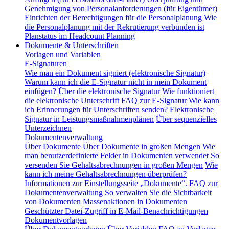
Genehmigung von Personalanforderungen (für Eigentümer)
Einrichten der Berechtigungen für die Personalplanung
Wie
die Personalplanung mit der Rekrutierung verbunden ist
Planstatus im Headcount Planning
Dokumente & Unterschriften
Vorlagen und Variablen
E-Signaturen
Wie man ein Dokument signiert (elektronische Signatur)
Warum kann ich die E-Signatur nicht in mein Dokument
einfügen?
Über die elektronische Signatur
Wie funktioniert
die elektronische Unterschrift
FAQ zur E-Signatur
Wie kann
ich Erinnerungen für Unterschriften senden?
Elektronische
Signatur in Leistungsmaßnahmenplänen
Über sequenzielles
Unterzeichnen
Dokumentenverwaltung
Über Dokumente
Über Dokumente in großen Mengen
Wie
man benutzerdefinierte Felder in Dokumenten verwendet
So
versenden Sie Gehaltsabrechnungen in großen Mengen
Wie
kann ich meine Gehaltsabrechnungen überprüfen?
Informationen zur Einstellungsseite „Dokumente“.
FAQ zur
Dokumentenverwaltung
So verwalten Sie die Sichtbarkeit
von Dokumenten
Massenaktionen in Dokumenten
Geschützter Datei-Zugriff in E-Mail-Benachrichtigungen
Dokumentvorlagen