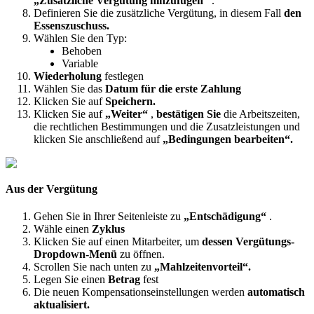
„
Zus
ä
tzliche
Verg
ü
tung
hinzuf
ü
gen
“
.
Definieren
Sie
die
zus
ä
tzliche
Verg
ü
tung
,
in
diesem
Fall
den
Essenszuschuss
.
W
ä
hlen
Sie
den
Typ
:
Behoben
Variable
Wiederholung
festlegen
W
ä
hlen
Sie
das
Datum
f
ü
r
die
erste
Zahlung
Klicken
Sie
auf
Speichern
.
Klicken
Sie
auf
„
Weiter
“
,
best
ä
tigen
Sie
die
Arbeitszeiten
,
die
rechtlichen
Bestimmungen
und
die
Zusatzleistungen
und
klicken
Sie
anschlie
ß
end
auf
„
Bedingungen
bearbeiten
“
.
Aus
der
Verg
ü
tung
Gehen
Sie
in
Ihrer
Seitenleiste
zu
„
Entsch
ä
digung
“
.
W
ä
hle
einen
Zyklus
Klicken
Sie
auf
einen
Mitarbeiter
,
um
dessen
Verg
ü
tungs
-
Dropdown
-
Men
ü
zu
ö
ffnen
.
Scrollen
Sie
nach
unten
zu
„
Mahlzeitenvorteil
“
.
Legen
Sie
einen
Betrag
fest
Die
neuen
Kompensationseinstellungen
werden
automatisch
aktualisiert
.