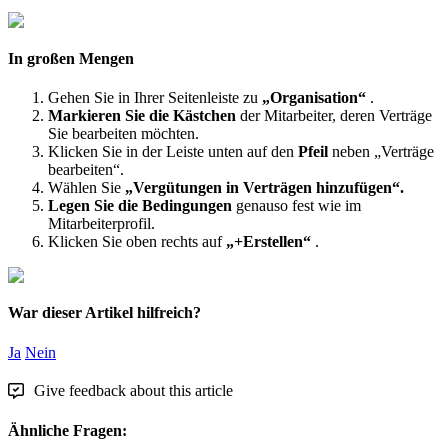
In
gro
ß
en
Mengen
Gehen
Sie
in
Ihrer
Seitenleiste
zu
„
Organisation
“
.
Markieren
Sie
die
K
ä
stchen
der
Mitarbeiter
,
deren
Vertr
ä
ge
Sie
bearbeiten
m
ö
chten
.
Klicken
Sie
in
der
Leiste
unten
auf
den
Pfeil
neben
„
Vertr
ä
ge
bearbeiten
“
.
W
ä
hlen
Sie
„
Verg
ü
tungen
in
Vertr
ä
gen
hinzuf
ü
gen
“
.
Legen
Sie
die
Bedingungen
genauso
fest
wie
im
Mitarbeiterprofil
.
Klicken
Sie
oben
rechts
auf
„
+
Erstellen
“
.
War dieser Artikel hilfreich?
Ja
Nein
Give feedback about this article
Ähnliche Fragen: