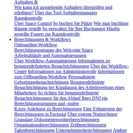
Aufgaben &
Wie kann ich ausstehende Aufgaben überprüfen und
erledigen?
Über das Tool Aufgabenmanager
Raumkontrolle
Über Space Control
So buchen Sie Plätze
Wie man buchbare
Räume erstellt
So verwalten Sie Ihre Buchungen
Häufig
gestellte Fragen zur Raumkontrolle
Berechtigungen & Workflows
Onboarding-Workflow
Berechtigungsgruppe des Welcome Space
Arbeitsabläufe und Automatisierungen
Über Workflow-Automatisierung
Informationen zu
benutzerdefinierten Benachrichtigungen
Über das Workflow-
Center
Informationen zur Administratorrolle
Informationen
zum Offboarding-Workflow
Personalisierte
Geburtstagsbenachrichtigung
Benutzerdefinierte
Benachrichtigung bei Kündigung des Arbeitsvertrags eines
Mitarbeiters
So richten Sie benutzerdefinierte
Benachrichtigungen für den Ablauf Ihres DNI ein
Berechtigungsgruppen und -stufen
Kurze Anleitung zu Berechtigungen
Eine Erläuterung der
Berechtigungen in Factorial
Über externe Nutzer/innen
Granulare Dokumentenordnerberechtigungen
Organisationsberechtigungen
Zeitberechtigungen
Talentberechtigungen
Unternehmensberechtigungen
Andere