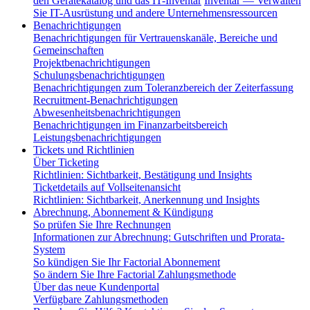
den Gerätekatalog und das IT-Inventar
Inventar — Verwalten
Sie IT-Ausrüstung und andere Unternehmensressourcen
Benachrichtigungen
Benachrichtigungen für Vertrauenskanäle, Bereiche und
Gemeinschaften
Projektbenachrichtigungen
Schulungsbenachrichtigungen
Benachrichtigungen zum Toleranzbereich der Zeiterfassung
Recruitment-Benachrichtigungen
Abwesenheitsbenachrichtigungen
Benachrichtigungen im Finanzarbeitsbereich
Leistungsbenachrichtigungen
Tickets und Richtlinien
Über Ticketing
Richtlinien: Sichtbarkeit, Bestätigung und Insights
Ticketdetails auf Vollseitenansicht
Richtlinien: Sichtbarkeit, Anerkennung und Insights
Abrechnung, Abonnement & Kündigung
So prüfen Sie Ihre Rechnungen
Informationen zur Abrechnung: Gutschriften und Prorata-
System
So kündigen Sie Ihr Factorial Abonnement
So ändern Sie Ihre Factorial Zahlungsmethode
Über das neue Kundenportal
Verfügbare Zahlungsmethoden