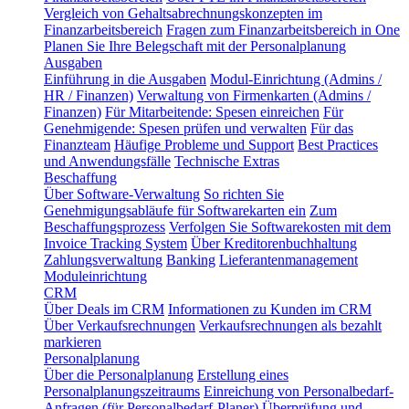
Vergleich von Gehaltsabrechnungskonzepten im
Finanzarbeitsbereich
Fragen zum Finanzarbeitsbereich in One
Planen Sie Ihre Belegschaft mit der Personalplanung
Ausgaben
Einführung in die Ausgaben
Modul-Einrichtung (Admins /
HR / Finanzen)
Verwaltung von Firmenkarten (Admins /
Finanzen)
Für Mitarbeitende: Spesen einreichen
Für
Genehmigende: Spesen prüfen und verwalten
Für das
Finanzteam
Häufige Probleme und Support
Best Practices
und Anwendungsfälle
Technische Extras
Beschaffung
Über Software-Verwaltung
So richten Sie
Genehmigungsabläufe für Softwarekarten ein
Zum
Beschaffungsprozess
Verfolgen Sie Softwarekosten mit dem
Invoice Tracking System
Über Kreditorenbuchhaltung
Zahlungsverwaltung
Banking
Lieferantenmanagement
Moduleinrichtung
CRM
Über Deals im CRM
Informationen zu Kunden im CRM
Über Verkaufsrechnungen
Verkaufsrechnungen als bezahlt
markieren
Personalplanung
Über die Personalplanung
Erstellung eines
Personalplanungszeitraums
Einreichung von Personalbedarf-
Anfragen (für Personalbedarf-Planer)
Überprüfung und