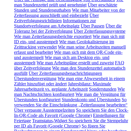
man Stundenzettel prüft und genehmigt
Über geschätzte
Stunden und Stundenguthaben
Wie man Mitarbeiter von der
Zeiterfassung ausschließt und einbezieht
Über
Zeitverfolgungsrichtlinien
Informationen zur
Standortverfolgung am Arbeitsplatz
Über Pausen
Über die
Toleranz bei der Zeitverfolgung
Über Zeiterfassungssysteme
Wie man Zeiterfassungsberichte exportiert
Wie man sich mit
ID ein- und ausstempelt
Wie man Geolokalisierung im
Zeittracking verwendet
Wie man seine Arbeitszeiten manuell
erfasst und bearbeitet
Wie man sich mit dem QR-Code ein-
und ausstempelt
Wie man sich am Desktop ein- und
ausstempelt
Wie man Arbeitspläne erstellt und zuweist
FAQ
über Zeitverfolgung
Wie man den Stundenzettel automatisch
ausfüllt
Über Zeiterfassungsbenachrichtigungen
Überstundenvergütung
Wie man eine Abwesenheit in einem
Zähler hinzufügt oder ändert
Jahresbilanz: Maximale
Jahresarbeitszeit vs. geplante Arbeitszeit
Sonderstunden
Wie
man Nachtschichten konfiguriert
Wie man die Vergütung für
Überstunden konfiguriert
Stundenkonto und Überstunden
So
verwenden Sie die Einschränkung „Zeiterfassung bearbeiten“
Über verpasste Ausstempelzeiten
So speichern Sie den Clock-
In-QR-Code als Favorit (Google Chrome)
Einstellungen für
Feiertage
Teamstatus-Widget
So speichern Sie die Stempeluhr
per ID als Favorit (Google Chrome)
So fügen Sie