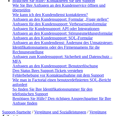
Brauchen Sie Hilfe? Kontaktieren Sie den Support
Wie Sie Ihre Anfragen an den Kundenservice öffnen und
überprüfen
Wie kann ich den Kundendienst kontaktieren?
Anfragen an den Kundensupport: Formular „Frage stellen“
Anfragen für den Kundensupport: Verbesserungsformular
Anfragen für Kundensupport: API oder Integrationen
Anfragen an den Kundensupport: Störungsmeldungsformular
Anfragen an den Kundensupport: SQL-Formular
Anfragen an den Kundendienst: Änderung des Umsatzsteuer-
Identifikationsnamens oder des Firmennamens für die
Rechnungsstellung
Anfragen zum Kundensupport: Sicherheit und Datenschutz –
MFA
Anfragen an den Kundensupport: Benutzerlöschung
Den Status Ihres Support-Tickets verstehen
Fehlerbehebung vor Kontaktaufnahme mit dem Support
Wie man in Factorial einen benutzerdefinierten SQL-Bericht
anfordert
So finden Sie Ihre Identifikationsnummer für den
telefonischen Support
Benötigen Sie Hilfe? Den richtigen Ansprechpartner für Ihre
Anfrage finden
Support-Startseite
/
Vergütung und Sozialleistungen
/
Vergütung