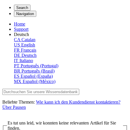
Search
Navigation
Home
Support
Deutsch
CA
Catalan
US
English
FR
Français
DE
Deutsch
IT
Italiano
PT
Português (Portugal)
BR
Português (Brasil)
ES
Español (España)
MX
Español (México)
Beliebte Themen:
Wie kann ich den Kundendienst kontaktieren?
Über Pausen
Es tut uns leid, wir konnten keine relevanten Artikel für Sie
finden.