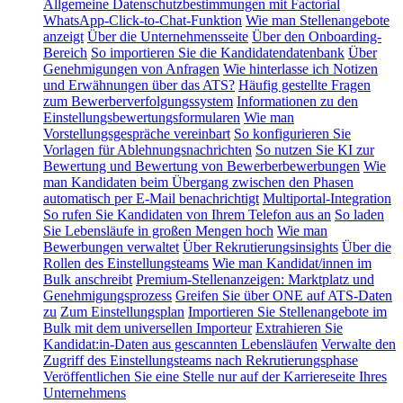
Allgemeine Datenschutzbestimmungen mit Factorial
WhatsApp-Click-to-Chat-Funktion
Wie man Stellenangebote
anzeigt
Über die Unternehmensseite
Über den Onboarding-
Bereich
So importieren Sie die Kandidatendatenbank
Über
Genehmigungen von Anfragen
Wie hinterlasse ich Notizen
und Erwähnungen über das ATS?
Häufig gestellte Fragen
zum Bewerberverfolgungssystem
Informationen zu den
Einstellungsbewertungsformularen
Wie man
Vorstellungsgespräche vereinbart
So konfigurieren Sie
Vorlagen für Ablehnungsnachrichten
So nutzen Sie KI zur
Bewertung und Bewertung von Bewerberbewerbungen
Wie
man Kandidaten beim Übergang zwischen den Phasen
automatisch per E-Mail benachrichtigt
Multiportal-Integration
So rufen Sie Kandidaten von Ihrem Telefon aus an
So laden
Sie Lebensläufe in großen Mengen hoch
Wie man
Bewerbungen verwaltet
Über Rekrutierungsinsights
Über die
Rollen des Einstellungsteams
Wie man Kandidat/innen im
Bulk anschreibt
Premium-Stellenanzeigen: Marktplatz und
Genehmigungsprozess
Greifen Sie über ONE auf ATS-Daten
zu
Zum Einstellungsplan
Importieren Sie Stellenangebote im
Bulk mit dem universellen Importeur
Extrahieren Sie
Kandidat:in-Daten aus gescannten Lebensläufen
Verwalte den
Zugriff des Einstellungsteams nach Rekrutierungsphase
Veröffentlichen Sie eine Stelle nur auf der Karriereseite Ihres
Unternehmens