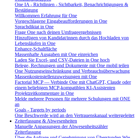
One IA - Richtlinien - Sichtbarkeit, Benachrichtigungen &
Bestätigung
Willkommen Erfahrung für One
Vorgeschlagene Eingabeaufforderungen in One
Sprachdiktat in One
Frage One nach deinen Umfrageergebnissen
Hinzufügen von Kandidat/innen durch das Hochladen von
Lebensläufen in One
Enhance-Schaltfläche
Massenhafte Ausgaben mit One einreichen
Laden Sie Excel- und CSV-Dateien in One hoch
Belege, Rechnungen und Dokumente mit One mobil teilen
One Nutzungseinschränkung und Verbrauchsüberwachung
Massenkostenstellenzuweisungen mit One
Factorial MCP — Verbinde One mit ChatGPT, Claude oder
einem beliebigen MCP-kompatiblen KI-Assistenten
Projektzeitkommentare in One
Melde mehrere Personen für mehrere Schulungen mit ONE
an
Goals - Targets by periods
One Beschwerde wird an den Vertrauenskanaal weitergeleitet
Zeiterfassung & Abwesenheiten
Manuelle Anpassungen der Abwesenheitszähler
Zeiterfassung
Über die Anfrage und Genehmigung von Überstunden
Wie