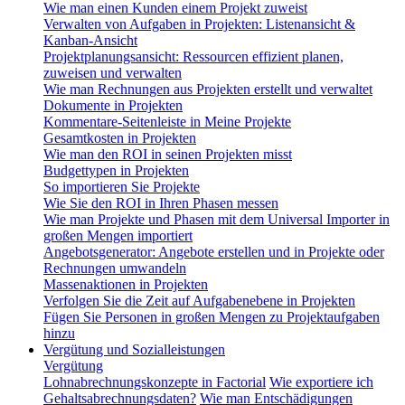
Wie man einen Kunden einem Projekt zuweist
Verwalten von Aufgaben in Projekten: Listenansicht &
Kanban-Ansicht
Projektplanungsansicht: Ressourcen effizient planen,
zuweisen und verwalten
Wie man Rechnungen aus Projekten erstellt und verwaltet
Dokumente in Projekten
Kommentare-Seitenleiste in Meine Projekte
Gesamtkosten in Projekten
Wie man den ROI in seinen Projekten misst
Budgettypen in Projekten
So importieren Sie Projekte
Wie Sie den ROI in Ihren Phasen messen
Wie man Projekte und Phasen mit dem Universal Importer in
großen Mengen importiert
Angebotsgenerator: Angebote erstellen und in Projekte oder
Rechnungen umwandeln
Massenaktionen in Projekten
Verfolgen Sie die Zeit auf Aufgabenebene in Projekten
Fügen Sie Personen in großen Mengen zu Projektaufgaben
hinzu
Vergütung und Sozialleistungen
Vergütung
Lohnabrechnungskonzepte in Factorial
Wie exportiere ich
Gehaltsabrechnungsdaten?
Wie man Entschädigungen