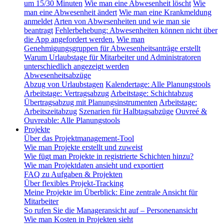
um 15/30 Minuten
Wie man eine Abwesenheit löscht
Wie
man eine Abwesenheit ändert
Wie man eine Krankmeldung
anmeldet
Arten von Abwesenheiten und wie man sie
beantragt
Fehlerbehebung: Abwesenheiten können nicht über
die App angefordert werden.
Wie man
Genehmigungsgruppen für Abwesenheitsanträge erstellt
Warum Urlaubstage für Mitarbeiter und Administratoren
unterschiedlich angezeigt werden
Abwesenheitsabzüge
Abzug von Urlaubstagen
Kalendertage: Alle Planungstools
Arbeitstage: Vertragsabzug
Arbeitstage: Schichtabzug
Übertragsabzug mit Planungsinstrumenten
Arbeitstage:
Arbeitszeitabzug
Szenarien für Halbtagsabzüge
Ouvreé &
Ouvreable: Alle Planungstools
Projekte
Über das Projektmanagement-Tool
Wie man Projekte erstellt und zuweist
Wie fügt man Projekte in registrierte Schichten hinzu?
Wie man Projektdaten ansieht und exportiert
FAQ zu Aufgaben & Projekten
Über flexibles Projekt-Tracking
Meine Projekte im Überblick: Eine zentrale Ansicht für
Mitarbeiter
So rufen Sie die Manageransicht auf – Personenansicht
Wie man Kosten in Projekten sieht