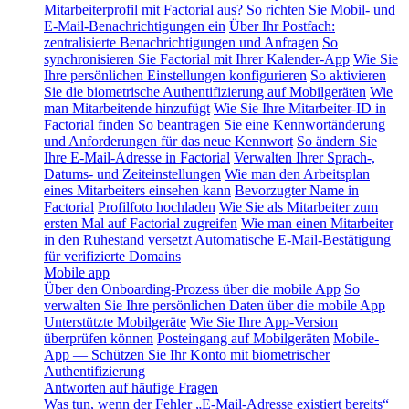
Mitarbeiterprofil mit Factorial aus?
So richten Sie Mobil- und
E-Mail-Benachrichtigungen ein
Über Ihr Postfach:
zentralisierte Benachrichtigungen und Anfragen
So
synchronisieren Sie Factorial mit Ihrer Kalender-App
Wie Sie
Ihre persönlichen Einstellungen konfigurieren
So aktivieren
Sie die biometrische Authentifizierung auf Mobilgeräten
Wie
man Mitarbeitende hinzufügt
Wie Sie Ihre Mitarbeiter-ID in
Factorial finden
So beantragen Sie eine Kennwortänderung
und Anforderungen für das neue Kennwort
So ändern Sie
Ihre E-Mail-Adresse in Factorial
Verwalten Ihrer Sprach-,
Datums- und Zeiteinstellungen
Wie man den Arbeitsplan
eines Mitarbeiters einsehen kann
Bevorzugter Name in
Factorial
Profilfoto hochladen
Wie Sie als Mitarbeiter zum
ersten Mal auf Factorial zugreifen
Wie man einen Mitarbeiter
in den Ruhestand versetzt
Automatische E-Mail-Bestätigung
für verifizierte Domains
Mobile app
Über den Onboarding-Prozess über die mobile App
So
verwalten Sie Ihre persönlichen Daten über die mobile App
Unterstützte Mobilgeräte
Wie Sie Ihre App-Version
überprüfen können
Posteingang auf Mobilgeräten
Mobile-
App — Schützen Sie Ihr Konto mit biometrischer
Authentifizierung
Antworten auf häufige Fragen
Was tun, wenn der Fehler „E-Mail-Adresse existiert bereits“