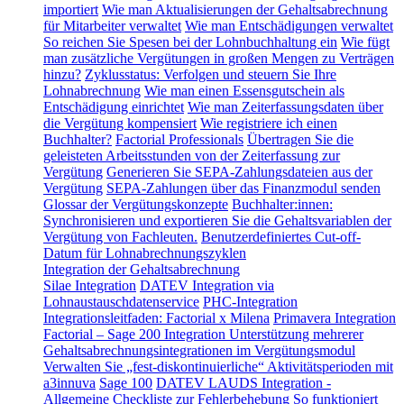
importiert
Wie man Aktualisierungen der Gehaltsabrechnung
für Mitarbeiter verwaltet
Wie man Entschädigungen verwaltet
So reichen Sie Spesen bei der Lohnbuchhaltung ein
Wie fügt
man zusätzliche Vergütungen in großen Mengen zu Verträgen
hinzu?
Zyklusstatus: Verfolgen und steuern Sie Ihre
Lohnabrechnung
Wie man einen Essensgutschein als
Entschädigung einrichtet
Wie man Zeiterfassungsdaten über
die Vergütung kompensiert
Wie registriere ich einen
Buchhalter?
Factorial Professionals
Übertragen Sie die
geleisteten Arbeitsstunden von der Zeiterfassung zur
Vergütung
Generieren Sie SEPA-Zahlungsdateien aus der
Vergütung
SEPA-Zahlungen über das Finanzmodul senden
Glossar der Vergütungskonzepte
Buchhalter:innen:
Synchronisieren und exportieren Sie die Gehaltsvariablen der
Vergütung von Fachleuten.
Benutzerdefiniertes Cut-off-
Datum für Lohnabrechnungszyklen
Integration der Gehaltsabrechnung
Silae Integration
DATEV Integration via
Lohnaustauschdatenservice
PHC-Integration
Integrationsleitfaden: Factorial x Milena
Primavera Integration
Factorial – Sage 200 Integration
Unterstützung mehrerer
Gehaltsabrechnungsintegrationen im Vergütungsmodul
Verwalten Sie „fest-diskontinuierliche“ Aktivitätsperioden mit
a3innuva
Sage 100
DATEV LAUDS Integration -
Allgemeine Checkliste zur Fehlerbehebung
So funktioniert