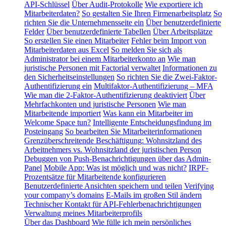
API-Schlüssel
Über Audit-Protokolle
Wie exportiere ich
Mitarbeiterdaten?
So gestalten Sie Ihren Firmenarbeitsplatz
So
richten Sie die Unternehmensseite ein
Über benutzerdefinierte
Felder
Über benutzerdefinierte Tabellen
Über Arbeitsplätze
So erstellen Sie einen Mitarbeiter
Fehler beim Import von
Mitarbeiterdaten aus Excel
So melden Sie sich als
Administrator bei einem Mitarbeiterkonto an
Wie man
juristische Personen mit Factorial verwaltet
Informationen zu
den Sicherheitseinstellungen
So richten Sie die Zwei-Faktor-
Authentifizierung ein
Multifaktor-Authentifizierung – MFA
Wie man die 2-Faktor-Authentifizierung deaktiviert
Über
Mehrfachkonten und juristische Personen
Wie man
Mitarbeitende importiert
Was kann ein Mitarbeiter im
Welcome Space tun?
Intelligente Entscheidungsfindung im
Posteingang
So bearbeiten Sie Mitarbeiterinformationen
Grenzüberschreitende Beschäftigung: Wohnsitzland des
Arbeitnehmers vs. Wohnsitzland der juristischen Person
Debuggen von Push-Benachrichtigungen über das Admin-
Panel
Mobile App: Was ist möglich und was nicht?
IRPF-
Prozentsätze für Mitarbeitende konfigurieren
Benutzerdefinierte Ansichten speichern und teilen
Verifying
your company’s domains
E-Mails im großen Stil ändern
Technischer Kontakt für API-Fehlerbenachrichtigungen
Verwaltung meines Mitarbeiterprofils
Über das Dashboard
Wie fülle ich mein persönliches