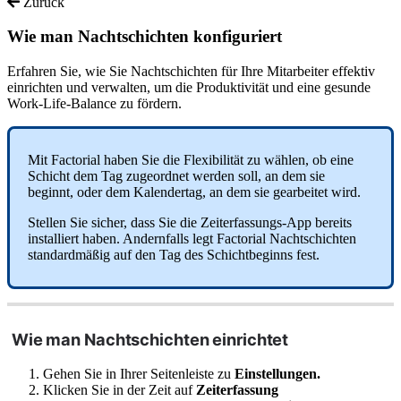
Zurück
Wie man Nachtschichten konfiguriert
Erfahren Sie, wie Sie Nachtschichten für Ihre Mitarbeiter effektiv
einrichten und verwalten, um die Produktivität und eine gesunde
Work-Life-Balance zu fördern.
Mit
Factorial
haben
Sie
die
Flexibilit
ä
t
zu
w
ä
hlen
,
ob
eine
Schicht
dem
Tag
zugeordnet
werden
soll
,
an
dem
sie
beginnt
,
oder
dem
Kalendertag
,
an
dem
sie
gearbeitet
wird
.
Stellen
Sie
sicher
,
dass
Sie
die
Zeiterfassungs
-
App
bereits
installiert
haben
.
Andernfalls
legt
Factorial
Nachtschichten
standardm
ä
ß
ig
auf
den
Tag
des
Schichtbeginns
fest
.
Wie
man
Nachtschichten
einrichtet
Gehen
Sie
in
Ihrer
Seitenleiste
zu
Einstellungen
.
Klicken
Sie
in
der
Zeit
auf
Zeiterfassung