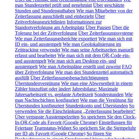
man Stundenzettel prüft und genehmigt
Über geschätzte
Stunden und Stundenguthaben
Wie man Mitarbeiter von der
Zeiterfassung ausschließt und einbezieht
Über
Zeitverfolgungsrichtlinien
Informationen zur
Standortverfolgung am Arbeitsplatz
Über Pausen
Über die
Toleranz bei der Zeitverfolgung
Über Zeiterfassungssysteme
Wie man Zeiterfassungsberichte exportiert
Wie man sich mit
ID ein- und ausstempelt
Wie man Geolokalisierung im
Zeittracking verwendet
Wie man seine Arbeitszeiten manuell
erfasst und bearbeitet
Wie man sich mit dem QR-Code ein-
und ausstempelt
Wie man sich am Desktop ein- und
ausstempelt
Wie man Arbeitspläne erstellt und zuweist
FAQ
über Zeitverfolgung
Wie man den Stundenzettel automatisch
ausfüllt
Über Zeiterfassungsbenachrichtigungen
Überstundenvergütung
Wie man eine Abwesenheit in einem
Zähler hinzufügt oder ändert
Jahresbilanz: Maximale
Jahresarbeitszeit vs. geplante Arbeitszeit
Sonderstunden
Wie
man Nachtschichten konfiguriert
Wie man die Vergütung für
Überstunden konfiguriert
Stundenkonto und Überstunden
So
verwenden Sie die Einschränkung „Zeiterfassung bearbeiten“
Über verpasste Ausstempelzeiten
So speichern Sie den Clock-
In-QR-Code als Favorit (Google Chrome)
Einstellungen für
Feiertage
Teamstatus-Widget
So speichern Sie die Stempeluhr
per ID als Favorit (Google Chrome)
So fügen Sie