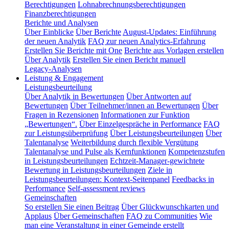
Berechtigungen
Lohnabrechnungsberechtigungen
Finanzberechtigungen
Berichte und Analysen
Über Einblicke
Über Berichte
August-Updates: Einführung
der neuen Analytik
FAQ zur neuen Analytics-Erfahrung
Erstellen Sie Berichte mit One
Berichte aus Vorlagen erstellen
Über Analytik
Erstellen Sie einen Bericht manuell
Legacy-Analysen
Leistung & Engagement
Leistungsbeurteilung
Über Analytik in Bewertungen
Über Antworten auf
Bewertungen
Über Teilnehmer/innen an Bewertungen
Über
Fragen in Rezensionen
Informationen zur Funktion
„Bewertungen“.
Über Einzelgespräche in Performance
FAQ
zur Leistungsüberprüfung
Über Leistungsbeurteilungen
Über
Talentanalyse
Weiterbildung durch flexible Vergütung
Talentanalyse und Pulse als Kernfunktionen
Kompetenzstufen
in Leistungsbeurteilungen
Echtzeit-Manager-gewichtete
Bewertung in Leistungsbeurteilungen
Ziele in
Leistungsbeurteilungen: Kontext-Seitenpanel
Feedbacks in
Performance
Self-assessment reviews
Gemeinschaften
So erstellen Sie einen Beitrag
Über Glückwunschkarten und
Applaus
Über Gemeinschaften
FAQ zu Communities
Wie
man eine Veranstaltung in einer Gemeinde erstellt