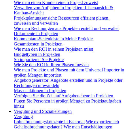
Wie man einen Kunden einem Projekt zuweist
Verwalten von Aufgaben in Projekten: Listenansicht &
Kanban-Ansicht
Projektplanungsansicht: Ressourcen effizient planen,
zuweisen und verwalten
Wie man Rechnungen aus Projekten erstellt und verwaltet
Dokumente in Projekten
Kommentare-Seitenleiste in Meine Projekte
Gesamtkosten in Projekten
Wie man den ROI in seinen Projekten misst
Budgettypen in Projekten
So importieren Sie Projekte
Wie Sie den ROI in Ihren Phasen messen
Wie man Projekte und Phasen mit dem Universal Importer in
großen Mengen importiert
Angebotsgenerator: Angebote erstellen und in Projekte oder
Rechnungen umwandeln
Massenaktionen in Projekten
Verfolgen Sie die Zeit auf Aufgabenebene in Projekten
Fügen Sie Personen in großen Mengen zu Projektaufgaben
hinzu
Vergütung und Sozialleistungen
Vergütung
Lohnabrechnungskonzepte in Factorial
Wie exportiere ich
Gehaltsabrechnungsdaten?
Wie man Entschädigungen