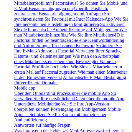
Mitarbeiterprofil mit Factorial aus?
So richten Sie Mobil- und
E-Mail-Benachrichtigungen ein
Über Ihr Postfach:
zentralisierte Benachrichtigungen und Anfragen
So
synchronisieren Sie Factorial mit Ihrer Kalender-App
Wie Sie
Ihre persönlichen Einstellungen konfigurieren
So aktivieren
Sie die biometrische Authentifizierung auf Mobilgeräten
Wie
man Mitarbeitende hinzufügt
Wie Sie Ihre Mitarbeiter-ID in
Factorial finden
So beantragen Sie eine Kennwortänderung
und Anforderungen für das neue Kennwort
So ändern Sie
Ihre E-Mail-Adresse in Factorial
Verwalten Ihrer Sprach-,
Datums- und Zeiteinstellungen
Wie man den Arbeitsplan
eines Mitarbeiters einsehen kann
Bevorzugter Name in
Factorial
Profilfoto hochladen
Wie Sie als Mitarbeiter zum
ersten Mal auf Factorial zugreifen
Wie man einen Mitarbeiter
in den Ruhestand versetzt
Automatische E-Mail-Bestätigung
für verifizierte Domains
Mobile app
Über den Onboarding-Prozess über die mobile App
So
verwalten Sie Ihre persönlichen Daten über die mobile App
Unterstützte Mobilgeräte
Wie Sie Ihre App-Version
überprüfen können
Posteingang auf Mobilgeräten
Mobile-
App — Schützen Sie Ihr Konto mit biometrischer
Authentifizierung
Antworten auf häufige Fragen
Was tun, wenn der Fehler „E-Mail-Adresse existiert bereits“