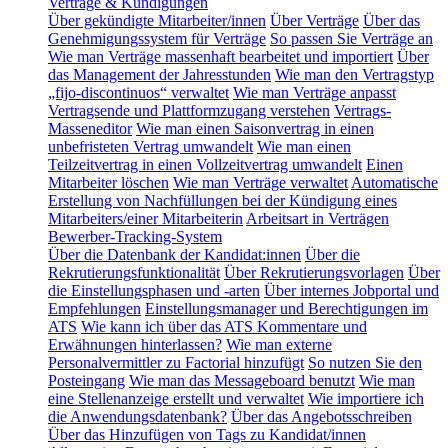
Verträge & Kündigungen
Über gekündigte Mitarbeiter/innen
Über Verträge
Über das
Genehmigungssystem für Verträge
So passen Sie Verträge an
Wie man Verträge massenhaft bearbeitet und importiert
Über
das Management der Jahresstunden
Wie man den Vertragstyp
„fijo-discontinuos“ verwaltet
Wie man Verträge anpasst
Vertragsende und Plattformzugang verstehen
Vertrags-
Masseneditor
Wie man einen Saisonvertrag in einen
unbefristeten Vertrag umwandelt
Wie man einen
Teilzeitvertrag in einen Vollzeitvertrag umwandelt
Einen
Mitarbeiter löschen
Wie man Verträge verwaltet
Automatische
Erstellung von Nachfüllungen bei der Kündigung eines
Mitarbeiters/einer Mitarbeiterin
Arbeitsart in Verträgen
Bewerber-Tracking-System
Über die Datenbank der Kandidat:innen
Über die
Rekrutierungsfunktionalität
Über Rekrutierungsvorlagen
Über
die Einstellungsphasen und -arten
Über internes Jobportal und
Empfehlungen
Einstellungsmanager und Berechtigungen im
ATS
Wie kann ich über das ATS Kommentare und
Erwähnungen hinterlassen?
Wie man externe
Personalvermittler zu Factorial hinzufügt
So nutzen Sie den
Posteingang
Wie man das Messageboard benutzt
Wie man
eine Stellenanzeige erstellt und verwaltet
Wie importiere ich
die Anwendungsdatenbank?
Über das Angebotsschreiben
Über das Hinzufügen von Tags zu Kandidat/innen