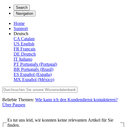
Search
Navigation
Home
Support
Deutsch
CA
Catalan
US
English
FR
Français
DE
Deutsch
IT
Italiano
PT
Português (Portugal)
BR
Português (Brasil)
ES
Español (España)
MX
Español (México)
Beliebte Themen:
Wie kann ich den Kundendienst kontaktieren?
Über Pausen
Es tut uns leid, wir konnten keine relevanten Artikel für Sie
finden.