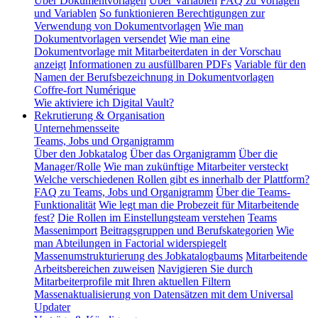
Über Dokumentvorlagen
Über Variablen
FAQ zu Vorlagen
und Variablen
So funktionieren Berechtigungen zur
Verwendung von Dokumentvorlagen
Wie man
Dokumentvorlagen versendet
Wie man eine
Dokumentvorlage mit Mitarbeiterdaten in der Vorschau
anzeigt
Informationen zu ausfüllbaren PDFs
Variable für den
Namen der Berufsbezeichnung in Dokumentvorlagen
Coffre-fort Numérique
Wie aktiviere ich Digital Vault?
Rekrutierung & Organisation
Unternehmensseite
Teams, Jobs und Organigramm
Über den Jobkatalog
Über das Organigramm
Über die
Manager/Rolle
Wie man zukünftige Mitarbeiter versteckt
Welche verschiedenen Rollen gibt es innerhalb der Plattform?
FAQ zu Teams, Jobs und Organigramm
Über die Teams-
Funktionalität
Wie legt man die Probezeit für Mitarbeitende
fest?
Die Rollen im Einstellungsteam verstehen
Teams
Massenimport
Beitragsgruppen und Berufskategorien
Wie
man Abteilungen in Factorial widerspiegelt
Massenumstrukturierung des Jobkatalogbaums
Mitarbeitende
Arbeitsbereichen zuweisen
Navigieren Sie durch
Mitarbeiterprofile mit Ihren aktuellen Filtern
Massenaktualisierung von Datensätzen mit dem Universal
Updater