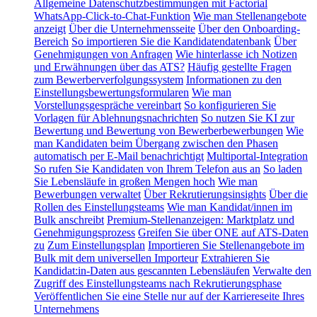
Allgemeine Datenschutzbestimmungen mit Factorial
WhatsApp-Click-to-Chat-Funktion
Wie man Stellenangebote
anzeigt
Über die Unternehmensseite
Über den Onboarding-
Bereich
So importieren Sie die Kandidatendatenbank
Über
Genehmigungen von Anfragen
Wie hinterlasse ich Notizen
und Erwähnungen über das ATS?
Häufig gestellte Fragen
zum Bewerberverfolgungssystem
Informationen zu den
Einstellungsbewertungsformularen
Wie man
Vorstellungsgespräche vereinbart
So konfigurieren Sie
Vorlagen für Ablehnungsnachrichten
So nutzen Sie KI zur
Bewertung und Bewertung von Bewerberbewerbungen
Wie
man Kandidaten beim Übergang zwischen den Phasen
automatisch per E-Mail benachrichtigt
Multiportal-Integration
So rufen Sie Kandidaten von Ihrem Telefon aus an
So laden
Sie Lebensläufe in großen Mengen hoch
Wie man
Bewerbungen verwaltet
Über Rekrutierungsinsights
Über die
Rollen des Einstellungsteams
Wie man Kandidat/innen im
Bulk anschreibt
Premium-Stellenanzeigen: Marktplatz und
Genehmigungsprozess
Greifen Sie über ONE auf ATS-Daten
zu
Zum Einstellungsplan
Importieren Sie Stellenangebote im
Bulk mit dem universellen Importeur
Extrahieren Sie
Kandidat:in-Daten aus gescannten Lebensläufen
Verwalte den
Zugriff des Einstellungsteams nach Rekrutierungsphase
Veröffentlichen Sie eine Stelle nur auf der Karriereseite Ihres
Unternehmens