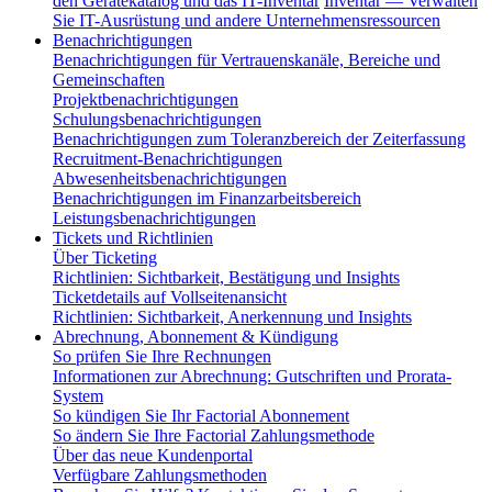
den Gerätekatalog und das IT-Inventar
Inventar — Verwalten
Sie IT-Ausrüstung und andere Unternehmensressourcen
Benachrichtigungen
Benachrichtigungen für Vertrauenskanäle, Bereiche und
Gemeinschaften
Projektbenachrichtigungen
Schulungsbenachrichtigungen
Benachrichtigungen zum Toleranzbereich der Zeiterfassung
Recruitment-Benachrichtigungen
Abwesenheitsbenachrichtigungen
Benachrichtigungen im Finanzarbeitsbereich
Leistungsbenachrichtigungen
Tickets und Richtlinien
Über Ticketing
Richtlinien: Sichtbarkeit, Bestätigung und Insights
Ticketdetails auf Vollseitenansicht
Richtlinien: Sichtbarkeit, Anerkennung und Insights
Abrechnung, Abonnement & Kündigung
So prüfen Sie Ihre Rechnungen
Informationen zur Abrechnung: Gutschriften und Prorata-
System
So kündigen Sie Ihr Factorial Abonnement
So ändern Sie Ihre Factorial Zahlungsmethode
Über das neue Kundenportal
Verfügbare Zahlungsmethoden