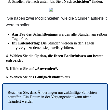
Scrollen
Sie
nach
unten
,
bis
Sie
„
Nachtschichten
“
finden
.
Sie
haben
zwei
M
ö
glichkeiten
,
wie
die
Stunden
aufgeteilt
werden
sollen
:
Am
Tag
des
Schichtbeginns
werden
alle
Stunden
am
selben
Tag
erfasst
.
Ihr
Kalendertag
:
Die
Stunden
werden
in
den
Tagen
angezeigt
,
zu
denen
sie
jeweils
geh
ö
ren
.
4
.
W
ä
hlen
Sie
die
Option
,
die
Ihren
Bed
ü
rfnissen
am
besten
entspricht
.
5
.
Klicken
Sie
auf
„
Anwenden
“
.
6
.
W
ä
hlen
Sie
das
G
ü
ltigkeitsdatum
aus
Beachten
Sie
,
dass
Ä
nderungen
nur
zuk
ü
nftige
Schichten
betreffen
.
Ein
Datum
in
der
Vergangenheit
kann
nicht
ge
ä
ndert
werden
.