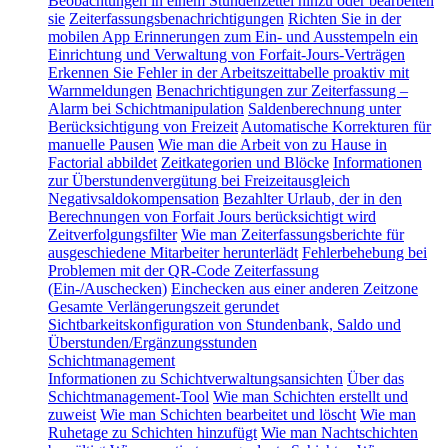
Beobachtungen in einem Stundenzettel hinzu oder bearbeiten
sie
Zeiterfassungsbenachrichtigungen
Richten Sie in der
mobilen App Erinnerungen zum Ein- und Ausstempeln ein
Einrichtung und Verwaltung von Forfait-Jours-Verträgen
Erkennen Sie Fehler in der Arbeitszeittabelle proaktiv mit
Warnmeldungen
Benachrichtigungen zur Zeiterfassung –
Alarm bei Schichtmanipulation
Saldenberechnung unter
Berücksichtigung von Freizeit
Automatische Korrekturen für
manuelle Pausen
Wie man die Arbeit von zu Hause in
Factorial abbildet
Zeitkategorien und Blöcke
Informationen
zur Überstundenvergütung bei Freizeitausgleich
Negativsaldokompensation
Bezahlter Urlaub, der in den
Berechnungen von Forfait Jours berücksichtigt wird
Zeitverfolgungsfilter
Wie man Zeiterfassungsberichte für
ausgeschiedene Mitarbeiter herunterlädt
Fehlerbehebung bei
Problemen mit der QR-Code Zeiterfassung
(Ein-/Auschecken)
Einchecken aus einer anderen Zeitzone
Gesamte Verlängerungszeit gerundet
Sichtbarkeitskonfiguration von Stundenbank, Saldo und
Überstunden/Ergänzungsstunden
Schichtmanagement
Informationen zu Schichtverwaltungsansichten
Über das
Schichtmanagement-Tool
Wie man Schichten erstellt und
zuweist
Wie man Schichten bearbeitet und löscht
Wie man
Ruhetage zu Schichten hinzufügt
Wie man Nachtschichten