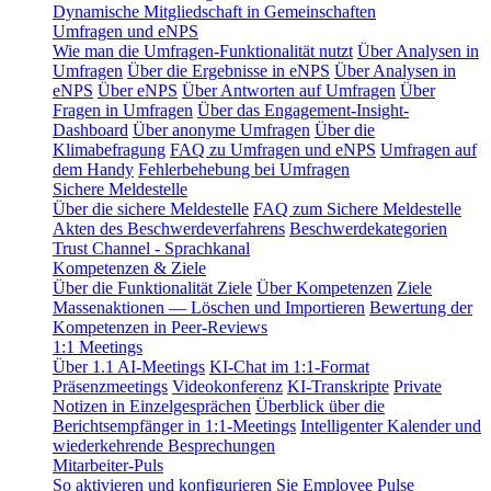
Dynamische Mitgliedschaft in Gemeinschaften
Umfragen und eNPS
Wie man die Umfragen-Funktionalität nutzt
Über Analysen in
Umfragen
Über die Ergebnisse in eNPS
Über Analysen in
eNPS
Über eNPS
Über Antworten auf Umfragen
Über
Fragen in Umfragen
Über das Engagement-Insight-
Dashboard
Über anonyme Umfragen
Über die
Klimabefragung
FAQ zu Umfragen und eNPS
Umfragen auf
dem Handy
Fehlerbehebung bei Umfragen
Sichere Meldestelle
Über die sichere Meldestelle
FAQ zum Sichere Meldestelle
Akten des Beschwerdeverfahrens
Beschwerdekategorien
Trust Channel - Sprachkanal
Kompetenzen & Ziele
Über die Funktionalität Ziele
Über Kompetenzen
Ziele
Massenaktionen — Löschen und Importieren
Bewertung der
Kompetenzen in Peer-Reviews
1:1 Meetings
Über 1.1 AI-Meetings
KI-Chat im 1:1-Format
Präsenzmeetings
Videokonferenz
KI-Transkripte
Private
Notizen in Einzelgesprächen
Überblick über die
Berichtsempfänger in 1:1-Meetings
Intelligenter Kalender und
wiederkehrende Besprechungen
Mitarbeiter-Puls
So aktivieren und konfigurieren Sie Employee Pulse