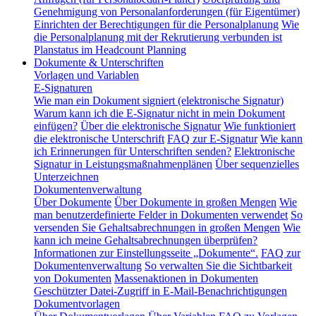
Genehmigung von Personalanforderungen (für Eigentümer)
Einrichten der Berechtigungen für die Personalplanung
Wie
die Personalplanung mit der Rekrutierung verbunden ist
Planstatus im Headcount Planning
Dokumente & Unterschriften
Vorlagen und Variablen
E-Signaturen
Wie man ein Dokument signiert (elektronische Signatur)
Warum kann ich die E-Signatur nicht in mein Dokument
einfügen?
Über die elektronische Signatur
Wie funktioniert
die elektronische Unterschrift
FAQ zur E-Signatur
Wie kann
ich Erinnerungen für Unterschriften senden?
Elektronische
Signatur in Leistungsmaßnahmenplänen
Über sequenzielles
Unterzeichnen
Dokumentenverwaltung
Über Dokumente
Über Dokumente in großen Mengen
Wie
man benutzerdefinierte Felder in Dokumenten verwendet
So
versenden Sie Gehaltsabrechnungen in großen Mengen
Wie
kann ich meine Gehaltsabrechnungen überprüfen?
Informationen zur Einstellungsseite „Dokumente“.
FAQ zur
Dokumentenverwaltung
So verwalten Sie die Sichtbarkeit
von Dokumenten
Massenaktionen in Dokumenten
Geschützter Datei-Zugriff in E-Mail-Benachrichtigungen
Dokumentvorlagen