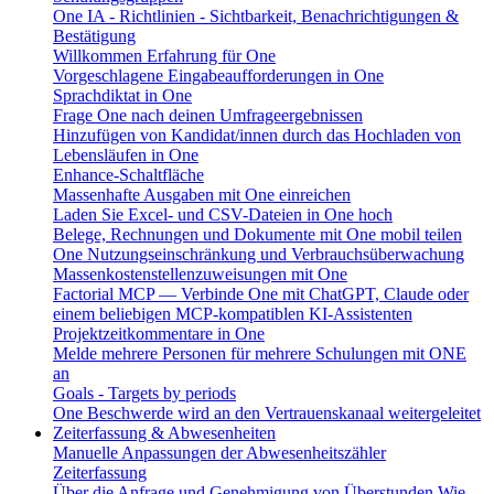
One IA - Richtlinien - Sichtbarkeit, Benachrichtigungen &
Bestätigung
Willkommen Erfahrung für One
Vorgeschlagene Eingabeaufforderungen in One
Sprachdiktat in One
Frage One nach deinen Umfrageergebnissen
Hinzufügen von Kandidat/innen durch das Hochladen von
Lebensläufen in One
Enhance-Schaltfläche
Massenhafte Ausgaben mit One einreichen
Laden Sie Excel- und CSV-Dateien in One hoch
Belege, Rechnungen und Dokumente mit One mobil teilen
One Nutzungseinschränkung und Verbrauchsüberwachung
Massenkostenstellenzuweisungen mit One
Factorial MCP — Verbinde One mit ChatGPT, Claude oder
einem beliebigen MCP-kompatiblen KI-Assistenten
Projektzeitkommentare in One
Melde mehrere Personen für mehrere Schulungen mit ONE
an
Goals - Targets by periods
One Beschwerde wird an den Vertrauenskanaal weitergeleitet
Zeiterfassung & Abwesenheiten
Manuelle Anpassungen der Abwesenheitszähler
Zeiterfassung
Über die Anfrage und Genehmigung von Überstunden
Wie