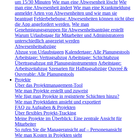
um 15/30 Minuten
Wie man eine Abwesenheit löscht
Wie
man eine Abwesenheit ändert
Wie man eine Krankmeldung
anmeldet
Arten von Abwesenheiten und wie man sie
beantragt
Fehlerbehebung: Abwesenheiten können nicht über
die App angefordert werden.
Wie man
Genehmigungsgruppen für Abwesenheitsanträge erstellt
Warum Urlaubstage für Mitarbeiter und Administratoren
unterschiedlich angezeigt werden
Abwesenheitsabzüge
Abzug von Urlaubstagen
Kalendertage: Alle Planungstools
Arbeitstage: Vertragsabzug
Arbeitstage: Schichtabzug
Übertragsabzug mit Planungsinstrumenten
Arbeitstage:
Arbeitszeitabzug
Szenarien für Halbtagsabzüge
Ouvreé &
Ouvreable: Alle Planungstools
Projekte
Über das Projektmanagement-Tool
Wie man Projekte erstellt und zuweist
Wie fügt man Projekte in registrierte Schichten hinzu?
Wie man Projektdaten ansieht und exportiert
FAQ zu Aufgaben & Projekten
Über flexibles Projekt-Tracking
Meine Projekte im Überblick: Eine zentrale Ansicht für
Mitarbeiter
So rufen Sie die Manageransicht auf – Personenansicht
Wie man Kosten in Projekten sieht