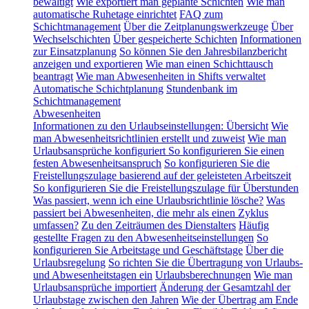
bewältigt
Wie exportiert man geplante Schichten
Wie man
automatische Ruhetage einrichtet
FAQ zum
Schichtmanagement
Über die Zeitplanungswerkzeuge
Über
Wechselschichten
Über gespeicherte Schichten
Informationen
zur Einsatzplanung
So können Sie den Jahresbilanzbericht
anzeigen und exportieren
Wie man einen Schichttausch
beantragt
Wie man Abwesenheiten in Shifts verwaltet
Automatische Schichtplanung
Stundenbank im
Schichtmanagement
Abwesenheiten
Informationen zu den Urlaubseinstellungen: Übersicht
Wie
man Abwesenheitsrichtlinien erstellt und zuweist
Wie man
Urlaubsansprüche konfiguriert
So konfigurieren Sie einen
festen Abwesenheitsanspruch
So konfigurieren Sie die
Freistellungszulage basierend auf der geleisteten Arbeitszeit
So konfigurieren Sie die Freistellungszulage für Überstunden
Was passiert, wenn ich eine Urlaubsrichtlinie lösche?
Was
passiert bei Abwesenheiten, die mehr als einen Zyklus
umfassen?
Zu den Zeiträumen des Dienstalters
Häufig
gestellte Fragen zu den Abwesenheitseinstellungen
So
konfigurieren Sie Arbeitstage und Geschäftstage
Über die
Urlaubsregelung
So richten Sie die Übertragung von Urlaubs-
und Abwesenheitstagen ein
Urlaubsberechnungen
Wie man
Urlaubsansprüche importiert
Änderung der Gesamtzahl der
Urlaubstage zwischen den Jahren
Wie der Übertrag am Ende