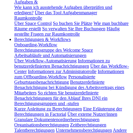
Aufgaben &
Wie kann ich ausstehende Aufgaben überprüfen und
erledigen?
Über das Tool Aufgabenmanager
Raumkontrolle
Über Space Control
So buchen Sie Plätze
Wie man buchbare
Räume erstellt
So verwalten Sie Ihre Buchungen
Häufig
gestellte Fragen zur Raumkontrolle
Berechtigungen & Workflows
Onboarding-Workflow
Berechtigungsgruppe des Welcome Space
Arbeitsabläufe und Automatisierungen
Über Workflow-Automatisierung
Informationen zu
benutzerdefinierten Benachrichtigungen
Über das Workflow-
Center
Informationen zur Administratorrolle
Informationen
zum Offboarding-Workflow
Personalisierte
Geburtstagsbenachrichtigung
Benutzerdefinierte
Benachrichtigung bei Kündigung des Arbeitsvertrags eines
Mitarbeiters
So richten Sie benutzerdefinierte
Benachrichtigungen für den Ablauf Ihres DNI ein
Berechtigungsgruppen und -stufen
Kurze Anleitung zu Berechtigungen
Eine Erläuterung der
Berechtigungen in Factorial
Über externe Nutzer/innen
Granulare Dokumentenordnerberechtigungen
Organisationsberechtigungen
Zeitberechtigungen
Talentberechtigungen
Unternehmensberechtigungen
Andere