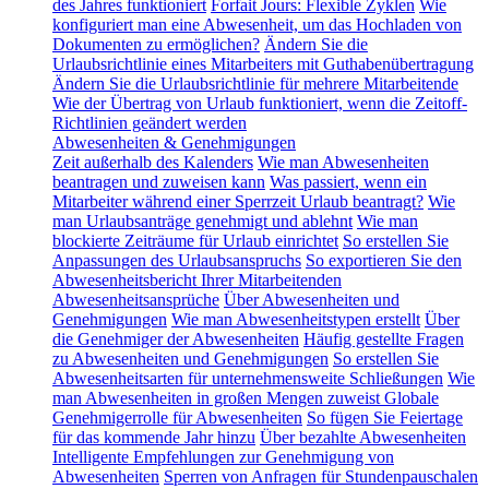
des Jahres funktioniert
Forfait Jours: Flexible Zyklen
Wie
konfiguriert man eine Abwesenheit, um das Hochladen von
Dokumenten zu ermöglichen?
Ändern Sie die
Urlaubsrichtlinie eines Mitarbeiters mit Guthabenübertragung
Ändern Sie die Urlaubsrichtlinie für mehrere Mitarbeitende
Wie der Übertrag von Urlaub funktioniert, wenn die Zeitoff-
Richtlinien geändert werden
Abwesenheiten & Genehmigungen
Zeit außerhalb des Kalenders
Wie man Abwesenheiten
beantragen und zuweisen kann
Was passiert, wenn ein
Mitarbeiter während einer Sperrzeit Urlaub beantragt?
Wie
man Urlaubsanträge genehmigt und ablehnt
Wie man
blockierte Zeiträume für Urlaub einrichtet
So erstellen Sie
Anpassungen des Urlaubsanspruchs
So exportieren Sie den
Abwesenheitsbericht Ihrer Mitarbeitenden
Abwesenheitsansprüche
Über Abwesenheiten und
Genehmigungen
Wie man Abwesenheitstypen erstellt
Über
die Genehmiger der Abwesenheiten
Häufig gestellte Fragen
zu Abwesenheiten und Genehmigungen
So erstellen Sie
Abwesenheitsarten für unternehmensweite Schließungen
Wie
man Abwesenheiten in großen Mengen zuweist
Globale
Genehmigerrolle für Abwesenheiten
So fügen Sie Feiertage
für das kommende Jahr hinzu
Über bezahlte Abwesenheiten
Intelligente Empfehlungen zur Genehmigung von
Abwesenheiten
Sperren von Anfragen für Stundenpauschalen