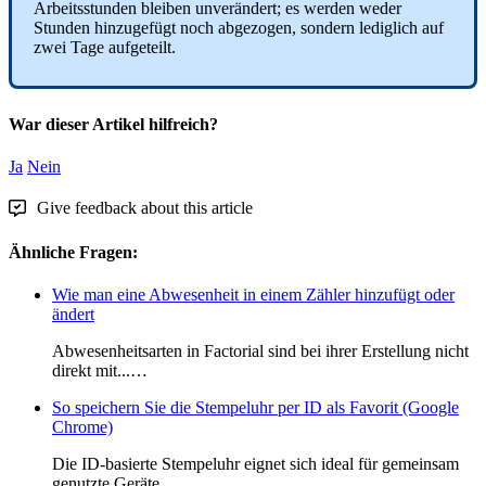
Arbeitsstunden
bleiben
unver
ä
ndert
;
es
werden
weder
Stunden
hinzugef
ü
gt
noch
abgezogen
,
sondern
lediglich
auf
zwei
Tage
aufgeteilt
.
War dieser Artikel hilfreich?
Ja
Nein
Give feedback about this article
Ähnliche Fragen:
Wie man eine Abwesenheit in einem Zähler hinzufügt oder
ändert
Abwesenheitsarten in Factorial sind bei ihrer Erstellung nicht
direkt mit...…
So speichern Sie die Stempeluhr per ID als Favorit (Google
Chrome)
Die ID-basierte Stempeluhr eignet sich ideal für gemeinsam
genutzte Geräte...…