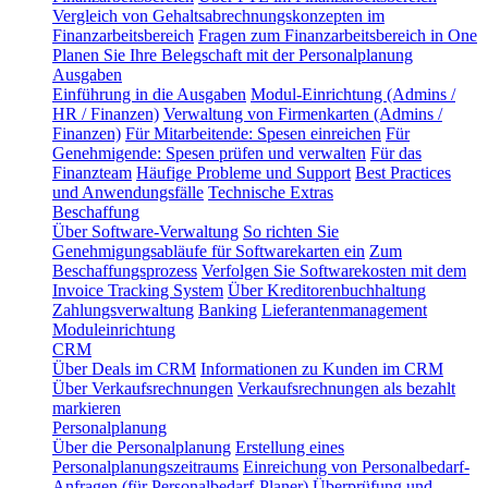
Vergleich von Gehaltsabrechnungskonzepten im
Finanzarbeitsbereich
Fragen zum Finanzarbeitsbereich in One
Planen Sie Ihre Belegschaft mit der Personalplanung
Ausgaben
Einführung in die Ausgaben
Modul-Einrichtung (Admins /
HR / Finanzen)
Verwaltung von Firmenkarten (Admins /
Finanzen)
Für Mitarbeitende: Spesen einreichen
Für
Genehmigende: Spesen prüfen und verwalten
Für das
Finanzteam
Häufige Probleme und Support
Best Practices
und Anwendungsfälle
Technische Extras
Beschaffung
Über Software-Verwaltung
So richten Sie
Genehmigungsabläufe für Softwarekarten ein
Zum
Beschaffungsprozess
Verfolgen Sie Softwarekosten mit dem
Invoice Tracking System
Über Kreditorenbuchhaltung
Zahlungsverwaltung
Banking
Lieferantenmanagement
Moduleinrichtung
CRM
Über Deals im CRM
Informationen zu Kunden im CRM
Über Verkaufsrechnungen
Verkaufsrechnungen als bezahlt
markieren
Personalplanung
Über die Personalplanung
Erstellung eines
Personalplanungszeitraums
Einreichung von Personalbedarf-
Anfragen (für Personalbedarf-Planer)
Überprüfung und