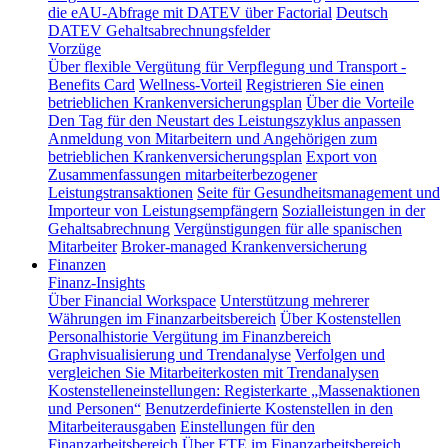
die eAU-Abfrage mit DATEV über Factorial
Deutsch
DATEV Gehaltsabrechnungsfelder
Vorzüge
Über flexible Vergütung für Verpflegung und Transport -
Benefits Card
Wellness-Vorteil
Registrieren Sie einen
betrieblichen Krankenversicherungsplan
Über die Vorteile
Den Tag für den Neustart des Leistungszyklus anpassen
Anmeldung von Mitarbeitern und Angehörigen zum
betrieblichen Krankenversicherungsplan
Export von
Zusammenfassungen mitarbeiterbezogener
Leistungstransaktionen
Seite für Gesundheitsmanagement und
Importeur von Leistungsempfängern
Sozialleistungen in der
Gehaltsabrechnung
Vergünstigungen für alle spanischen
Mitarbeiter
Broker-managed Krankenversicherung
Finanzen
Finanz-Insights
Über Financial Workspace
Unterstützung mehrerer
Währungen im Finanzarbeitsbereich
Über Kostenstellen
Personalhistorie
Vergütung im Finanzbereich
Graphvisualisierung und Trendanalyse
Verfolgen und
vergleichen Sie Mitarbeiterkosten mit Trendanalysen
Kostenstelleneinstellungen: Registerkarte „Massenaktionen
und Personen“
Benutzerdefinierte Kostenstellen in den
Mitarbeiterausgaben
Einstellungen für den
Finanzarbeitsbereich
Über FTE im Finanzarbeitsbereich