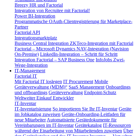
Breezy HR und Factorial
Integration von Recruitee mit Factorial!
Power BI-Integration
Programmatische OAuth-Clientregistrierung für Marketplace-
Partner
Factorial API
Integrationsmarktplatz
Business Central Integration
ZKTeco-Integration mit Factorial
Factorial – Microsoft Dynamics NAV-Integration (Navision
On-Premise)
LinkedIn-Integration – Schritt für Schritt
Integration Factorial – SAP Business One
InfoJobs Zwei-
Wege-Integration
IT-Management
Factorial IT
Mit Factorial IT loslegen
IT Procurement
Mobile
Geräteverwaltung (MDM)“
SaaS Management
Onboardings
und offboardings
Geräteverwaltung
Endpoint-Schutz
Weltweiter Einkauf
Entwickler
IT-Inventar
IT-Inventarisierung
So importieren Sie Ihr IT-Inventar
Geräte
im Jobkatalog zuweisen
Geräte-Onboarding-Leitfaden für
neue Mitarbeiter
Automatisierte Gerätedokumente für
Vereinbarungen im IT-Inventar
Gerätekatalog
IT-Ressourcen
während der Einarbeitung von Mitarbeitenden zuweisen
Über