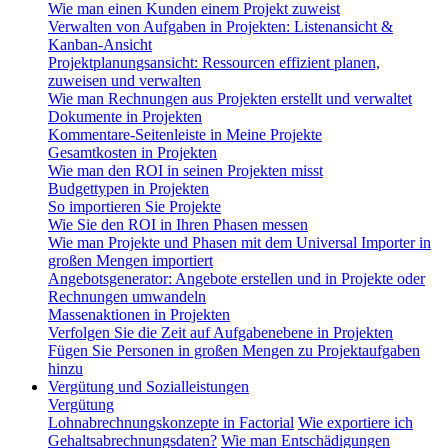
Wie man einen Kunden einem Projekt zuweist
Verwalten von Aufgaben in Projekten: Listenansicht &
Kanban-Ansicht
Projektplanungsansicht: Ressourcen effizient planen,
zuweisen und verwalten
Wie man Rechnungen aus Projekten erstellt und verwaltet
Dokumente in Projekten
Kommentare-Seitenleiste in Meine Projekte
Gesamtkosten in Projekten
Wie man den ROI in seinen Projekten misst
Budgettypen in Projekten
So importieren Sie Projekte
Wie Sie den ROI in Ihren Phasen messen
Wie man Projekte und Phasen mit dem Universal Importer in
großen Mengen importiert
Angebotsgenerator: Angebote erstellen und in Projekte oder
Rechnungen umwandeln
Massenaktionen in Projekten
Verfolgen Sie die Zeit auf Aufgabenebene in Projekten
Fügen Sie Personen in großen Mengen zu Projektaufgaben
hinzu
Vergütung und Sozialleistungen
Vergütung
Lohnabrechnungskonzepte in Factorial
Wie exportiere ich
Gehaltsabrechnungsdaten?
Wie man Entschädigungen