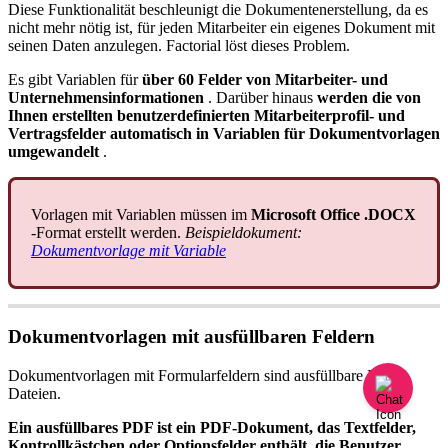
Diese
Funktionalit
ä
t
beschleunigt
die
Dokumentenerstellung
,
da
es
nicht
mehr
n
ö
tig
ist
,
f
ü
r
jeden
Mitarbeiter
ein
eigenes
Dokument
mit
seinen
Daten
anzulegen
.
Factorial
l
ö
st
dieses
Problem
.
Es
gibt
Variablen
f
ü
r
ü
ber
60
Felder
von
Mitarbeiter
-
und
Unternehmensinformationen
.
Dar
ü
ber
hinaus
werden
die
von
Ihnen
erstellten
benutzerdefinierten
Mitarbeiterprofil
-
und
Vertragsfelder
automatisch
in
Variablen
f
ü
r
Dokumentvorlagen
umgewandelt
.
Vorlagen
mit
Variablen
m
ü
ssen
im
Microsoft
Office
.
DOCX
-
Format
erstellt
werden
.
Beispieldokument
:
Dokumentvorlage
mit
Variable
Dokumentvorlagen
mit
ausf
ü
llbaren
Feldern
Dokumentvorlagen
mit
Formularfeldern
sind
ausf
ü
llbare
PDF
-
Dateien
.
Ein
ausf
ü
llbares
PDF
ist
ein
PDF
-
Dokument
,
das
Textfelder
,
Kontrollk
ä
stchen
oder
Optionsfelder
enth
ä
lt
,
die
Benutzer