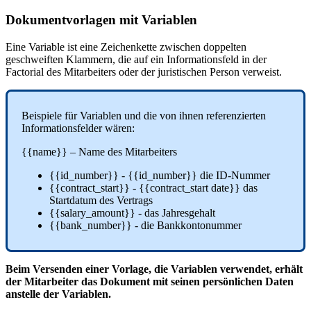
Dokumentvorlagen
mit
Variablen
Eine
Variable
ist
eine
Zeichenkette
zwischen
doppelten
geschweiften
Klammern
,
die
auf
ein
Informationsfeld
in
der
Factorial
des
Mitarbeiters
oder
der
juristischen
Person
verweist
.
Beispiele
f
ü
r
Variablen
und
die
von
ihnen
referenzierten
Informationsfelder
w
ä
ren
:
{
{
name
}
}
–
Name
des
Mitarbeiters
{
{
id_number
}
}
-
{
{
id_number
}
}
die
ID
-
Nummer
{
{
contract_start
}
}
-
{
{
contract_start
date
}
}
das
Startdatum
des
Vertrags
{
{
salary_amount
}
}
-
das
Jahresgehalt
{
{
bank_number
}
}
-
die
Bankkontonummer
Beim
Versenden
einer
Vorlage
,
die
Variablen
verwendet
,
erh
ä
lt
der
Mitarbeiter
das
Dokument
mit
seinen
pers
ö
nlichen
Daten
anstelle
der
Variablen
.