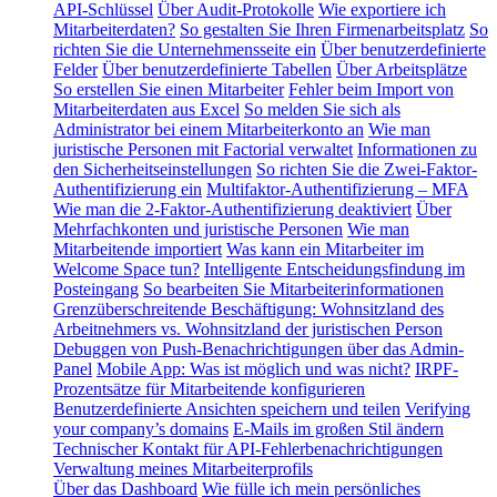
API-Schlüssel
Über Audit-Protokolle
Wie exportiere ich
Mitarbeiterdaten?
So gestalten Sie Ihren Firmenarbeitsplatz
So
richten Sie die Unternehmensseite ein
Über benutzerdefinierte
Felder
Über benutzerdefinierte Tabellen
Über Arbeitsplätze
So erstellen Sie einen Mitarbeiter
Fehler beim Import von
Mitarbeiterdaten aus Excel
So melden Sie sich als
Administrator bei einem Mitarbeiterkonto an
Wie man
juristische Personen mit Factorial verwaltet
Informationen zu
den Sicherheitseinstellungen
So richten Sie die Zwei-Faktor-
Authentifizierung ein
Multifaktor-Authentifizierung – MFA
Wie man die 2-Faktor-Authentifizierung deaktiviert
Über
Mehrfachkonten und juristische Personen
Wie man
Mitarbeitende importiert
Was kann ein Mitarbeiter im
Welcome Space tun?
Intelligente Entscheidungsfindung im
Posteingang
So bearbeiten Sie Mitarbeiterinformationen
Grenzüberschreitende Beschäftigung: Wohnsitzland des
Arbeitnehmers vs. Wohnsitzland der juristischen Person
Debuggen von Push-Benachrichtigungen über das Admin-
Panel
Mobile App: Was ist möglich und was nicht?
IRPF-
Prozentsätze für Mitarbeitende konfigurieren
Benutzerdefinierte Ansichten speichern und teilen
Verifying
your company’s domains
E-Mails im großen Stil ändern
Technischer Kontakt für API-Fehlerbenachrichtigungen
Verwaltung meines Mitarbeiterprofils
Über das Dashboard
Wie fülle ich mein persönliches