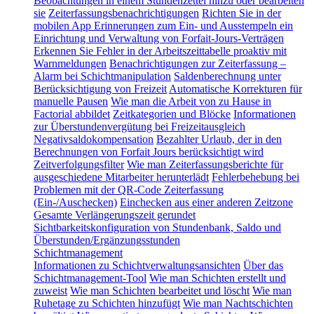
Beobachtungen in einem Stundenzettel hinzu oder bearbeiten
sie
Zeiterfassungsbenachrichtigungen
Richten Sie in der
mobilen App Erinnerungen zum Ein- und Ausstempeln ein
Einrichtung und Verwaltung von Forfait-Jours-Verträgen
Erkennen Sie Fehler in der Arbeitszeittabelle proaktiv mit
Warnmeldungen
Benachrichtigungen zur Zeiterfassung –
Alarm bei Schichtmanipulation
Saldenberechnung unter
Berücksichtigung von Freizeit
Automatische Korrekturen für
manuelle Pausen
Wie man die Arbeit von zu Hause in
Factorial abbildet
Zeitkategorien und Blöcke
Informationen
zur Überstundenvergütung bei Freizeitausgleich
Negativsaldokompensation
Bezahlter Urlaub, der in den
Berechnungen von Forfait Jours berücksichtigt wird
Zeitverfolgungsfilter
Wie man Zeiterfassungsberichte für
ausgeschiedene Mitarbeiter herunterlädt
Fehlerbehebung bei
Problemen mit der QR-Code Zeiterfassung
(Ein-/Auschecken)
Einchecken aus einer anderen Zeitzone
Gesamte Verlängerungszeit gerundet
Sichtbarkeitskonfiguration von Stundenbank, Saldo und
Überstunden/Ergänzungsstunden
Schichtmanagement
Informationen zu Schichtverwaltungsansichten
Über das
Schichtmanagement-Tool
Wie man Schichten erstellt und
zuweist
Wie man Schichten bearbeitet und löscht
Wie man
Ruhetage zu Schichten hinzufügt
Wie man Nachtschichten