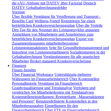
die eAU-Abfrage mit DATEV über Factorial
Deutsch
DATEV Gehaltsabrechnungsfelder
Vorzüge
Über flexible Vergütung für Verpflegung und Transport -
Benefits Card
Wellness-Vorteil
Registrieren Sie einen
betrieblichen Krankenversicherungsplan
Über die Vorteile
Den Tag für den Neustart des Leistungszyklus anpassen
Anmeldung von Mitarbeitern und Angehörigen zum
betrieblichen Krankenversicherungsplan
Export von
Zusammenfassungen mitarbeiterbezogener
Leistungstransaktionen
Seite für Gesundheitsmanagement und
Importeur von Leistungsempfängern
Sozialleistungen in der
Gehaltsabrechnung
Vergünstigungen für alle spanischen
Mitarbeiter
Broker-managed Krankenversicherung
Finanzen
Finanz-Insights
Über Financial Workspace
Unterstützung mehrerer
Währungen im Finanzarbeitsbereich
Über Kostenstellen
Personalhistorie
Vergütung im Finanzbereich
Graphvisualisierung und Trendanalyse
Verfolgen und
vergleichen Sie Mitarbeiterkosten mit Trendanalysen
Kostenstelleneinstellungen: Registerkarte „Massenaktionen
und Personen“
Benutzerdefinierte Kostenstellen in den
Mitarbeiterausgaben
Einstellungen für den
Finanzarbeitsbereich
Über FTE im Finanzarbeitsbereich