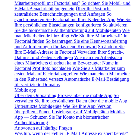
Mitarbeiterprofil mit Factorial aus?
So richten Sie Mobil- und
E-Mail-Benachrichtigungen ein
Über Ihr Postfach:
zentralisierte Benachrichtigungen und Anfragen
So
synchronisieren Sie Factorial mit Ihrer Kalender-App
Wie Sie
Ihre persönlichen Einstellungen konfigurieren
So aktivieren
Sie die biometrische Authentifizierung auf Mobilgeräten
Wie
man Mitarbeitende hinzufügt
Wie Sie Ihre Mitarbeiter-ID in
Factorial finden
So beantragen Sie eine Kennwortänderung
und Anforderungen für das neue Kennwort
So ändern Sie
Ihre E-Mail-Adresse in Factorial
Verwalten Ihrer Sprach-,
Datums- und Zeiteinstellungen
Wie man den Arbeitsplan
eines Mitarbeiters einsehen kann
Bevorzugter Name in
Factorial
Profilfoto hochladen
Wie Sie als Mitarbeiter zum
ersten Mal auf Factorial zugreifen
Wie man einen Mitarbeiter
in den Ruhestand versetzt
Automatische E-Mail-Bestätigung
für verifizierte Domains
Mobile app
Über den Onboarding-Prozess über die mobile App
So
verwalten Sie Ihre persönlichen Daten über die mobile App
Unterstützte Mobilgeräte
Wie Sie Ihre App-Version
überprüfen können
Posteingang auf Mobilgeräten
Mobile-
App — Schützen Sie Ihr Konto mit biometrischer
Authentifizierung
Antworten auf häufige Fragen
Was tun, wenn der Fehler „E-Mail-Adresse existiert bereits“