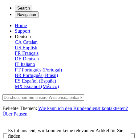
Search
Navigation
Home
Support
Deutsch
CA
Catalan
US
English
FR
Français
DE
Deutsch
IT
Italiano
PT
Português (Portugal)
BR
Português (Brasil)
ES
Español (España)
MX
Español (México)
Beliebte Themen:
Wie kann ich den Kundendienst kontaktieren?
Über Pausen
Es tut uns leid, wir konnten keine relevanten Artikel für Sie
finden.