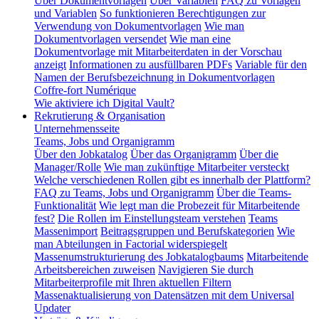
Über Dokumentvorlagen
Über Variablen
FAQ zu Vorlagen
und Variablen
So funktionieren Berechtigungen zur
Verwendung von Dokumentvorlagen
Wie man
Dokumentvorlagen versendet
Wie man eine
Dokumentvorlage mit Mitarbeiterdaten in der Vorschau
anzeigt
Informationen zu ausfüllbaren PDFs
Variable für den
Namen der Berufsbezeichnung in Dokumentvorlagen
Coffre-fort Numérique
Wie aktiviere ich Digital Vault?
Rekrutierung & Organisation
Unternehmensseite
Teams, Jobs und Organigramm
Über den Jobkatalog
Über das Organigramm
Über die
Manager/Rolle
Wie man zukünftige Mitarbeiter versteckt
Welche verschiedenen Rollen gibt es innerhalb der Plattform?
FAQ zu Teams, Jobs und Organigramm
Über die Teams-
Funktionalität
Wie legt man die Probezeit für Mitarbeitende
fest?
Die Rollen im Einstellungsteam verstehen
Teams
Massenimport
Beitragsgruppen und Berufskategorien
Wie
man Abteilungen in Factorial widerspiegelt
Massenumstrukturierung des Jobkatalogbaums
Mitarbeitende
Arbeitsbereichen zuweisen
Navigieren Sie durch
Mitarbeiterprofile mit Ihren aktuellen Filtern
Massenaktualisierung von Datensätzen mit dem Universal
Updater