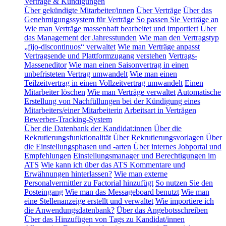
Verträge & Kündigungen
Über gekündigte Mitarbeiter/innen
Über Verträge
Über das
Genehmigungssystem für Verträge
So passen Sie Verträge an
Wie man Verträge massenhaft bearbeitet und importiert
Über
das Management der Jahresstunden
Wie man den Vertragstyp
„fijo-discontinuos“ verwaltet
Wie man Verträge anpasst
Vertragsende und Plattformzugang verstehen
Vertrags-
Masseneditor
Wie man einen Saisonvertrag in einen
unbefristeten Vertrag umwandelt
Wie man einen
Teilzeitvertrag in einen Vollzeitvertrag umwandelt
Einen
Mitarbeiter löschen
Wie man Verträge verwaltet
Automatische
Erstellung von Nachfüllungen bei der Kündigung eines
Mitarbeiters/einer Mitarbeiterin
Arbeitsart in Verträgen
Bewerber-Tracking-System
Über die Datenbank der Kandidat:innen
Über die
Rekrutierungsfunktionalität
Über Rekrutierungsvorlagen
Über
die Einstellungsphasen und -arten
Über internes Jobportal und
Empfehlungen
Einstellungsmanager und Berechtigungen im
ATS
Wie kann ich über das ATS Kommentare und
Erwähnungen hinterlassen?
Wie man externe
Personalvermittler zu Factorial hinzufügt
So nutzen Sie den
Posteingang
Wie man das Messageboard benutzt
Wie man
eine Stellenanzeige erstellt und verwaltet
Wie importiere ich
die Anwendungsdatenbank?
Über das Angebotsschreiben
Über das Hinzufügen von Tags zu Kandidat/innen