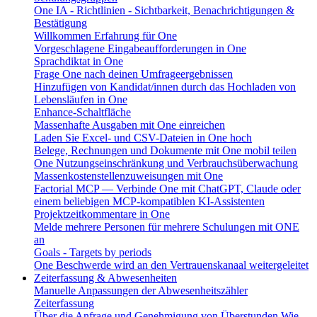
One IA - Richtlinien - Sichtbarkeit, Benachrichtigungen &
Bestätigung
Willkommen Erfahrung für One
Vorgeschlagene Eingabeaufforderungen in One
Sprachdiktat in One
Frage One nach deinen Umfrageergebnissen
Hinzufügen von Kandidat/innen durch das Hochladen von
Lebensläufen in One
Enhance-Schaltfläche
Massenhafte Ausgaben mit One einreichen
Laden Sie Excel- und CSV-Dateien in One hoch
Belege, Rechnungen und Dokumente mit One mobil teilen
One Nutzungseinschränkung und Verbrauchsüberwachung
Massenkostenstellenzuweisungen mit One
Factorial MCP — Verbinde One mit ChatGPT, Claude oder
einem beliebigen MCP-kompatiblen KI-Assistenten
Projektzeitkommentare in One
Melde mehrere Personen für mehrere Schulungen mit ONE
an
Goals - Targets by periods
One Beschwerde wird an den Vertrauenskanaal weitergeleitet
Zeiterfassung & Abwesenheiten
Manuelle Anpassungen der Abwesenheitszähler
Zeiterfassung
Über die Anfrage und Genehmigung von Überstunden
Wie