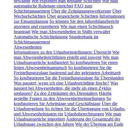
bewältigt
Wie exportiert man geplante Schichten
Wie man
automatische Ruhetage einrichtet
FAQ zum
Schichtmanagement
Über die Zeitplanungswerkzeuge
Über
Wechselschichten
Über gespeicherte Schichten
Informationen
zur Einsatzplanung
So können Sie den Jahresbilanzbericht
anzeigen und exportieren
Wie man einen Schichttausch
beantragt
Wie man Abwesenheiten in Shifts verwaltet
Automatische Schichtplanung
Stundenbank im
Schichtmanagement
Abwesenheiten
Informationen zu den Urlaubseinstellungen: Übersicht
Wie
man Abwesenheitsrichtlinien erstellt und zuweist
Wie man
Urlaubsansprüche konfiguriert
So konfigurieren Sie einen
festen Abwesenheitsanspruch
So konfigurieren Sie die
Freistellungszulage basierend auf der geleisteten Arbeitszeit
So konfigurieren Sie die Freistellungszulage für Überstunden
Was passiert, wenn ich eine Urlaubsrichtlinie lösche?
Was
passiert bei Abwesenheiten, die mehr als einen Zyklus
umfassen?
Zu den Zeiträumen des Dienstalters
Häufig
gestellte Fragen zu den Abwesenheitseinstellungen
So
konfigurieren Sie Arbeitstage und Geschäftstage
Über die
Urlaubsregelung
So richten Sie die Übertragung von Urlaubs-
und Abwesenheitstagen ein
Urlaubsberechnungen
Wie man
Urlaubsansprüche importiert
Änderung der Gesamtzahl der
Urlaubstage zwischen den Jahren
Wie der Übertrag am Ende