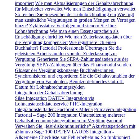
importiert
Wie man Aktualisierungen der Gehaltsabrechnung
für Mitarbeiter verwaltet
Wie man Entschädigungen verwaltet
So reichen Sie Spesen bei der Lohnbuchhaltung ein
Wie fügt
man zusätzliche Vergütungen in großen Mengen zu Verträgen
hinzu?
Zyklusstatus: Verfolgen und steuern Sie Ihre
Lohnabrechnung
Wie man einen Essensgutschein als
Entschädigung einrichtet
Wie man Zeiterfassungsdaten über
die Vergütung kompensiert
Wie registriere ich einen
Buchhalter?
Factorial Professionals
Übertragen Sie die
geleisteten Arbeitsstunden von der Zeiterfassung zur
Vergütung
Generieren Sie SEPA-Zahlungsdateien aus der
Vergütung
SEPA-Zahlungen über das Finanzmodul senden
Glossar der Vergütungskonzepte
Buchhalter:innen:
Synchronisieren und exportieren Sie die Gehaltsvariablen der
Vergütung von Fachleuten.
Benutzerdefiniertes Cut-off-
Datum für Lohnabrechnungszyklen
Integration der Gehaltsabrechnung
Silae Integration
DATEV Integration via
Lohnaustauschdatenservice
PHC-Integration
Integrationsleitfaden: Factorial x Milena
Primavera Integration
Factorial – Sage 200 Integration
Unterstützung mehrerer
Gehaltsabrechnungsintegrationen im Vergütungsmodul
Verwalten Sie „fest-diskontinuierliche“ Aktivitätsperioden mit
a3innuva
Sage 100
DATEV LAUDS Integration -
Allgemeine Checkliste zur Fehlerbehebung
So funktioniert