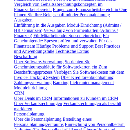
Vergleich von Gehaltsabrechnungskonzepten im
Finanzarbeitsbereich
Fragen zum Finanzarbeitsbereich in One
Planen Sie Ihre Belegschaft mit der Personalplanung
Ausgaben
Einführung in die Ausgaben
Modul-Einrichtung (Admins /
HR / Finanzen)
Verwaltung von Firmenkarten (Admins /
Finanzen)
Für Mitarbeitende: Spesen einreichen
Für
Genehmigende: Spesen prüfen und verwalten
Für das
Finanzteam
Häufige Probleme und Support
Best Practices
und Anwendungsfälle
Technische Extras
Beschaffung
Über Software-Verwaltung
So richten Sie
Genehmigungsabläufe für Softwarekarten ein
Zum
Beschaffungsprozess
Verfolgen Sie Softwarekosten mit dem
Invoice Tracking System
Über Kreditorenbuchhaltung
Zahlungsverwaltung
Banking
Lieferantenmanagement
Moduleinrichtung
CRM
Über Deals im CRM
Informationen zu Kunden im CRM
Über Verkaufsrechnungen
Verkaufsrechnungen als bezahlt
markieren
Personalplanung
Über die Personalplanung
Erstellung eines
Personalplanungszeitraums
Einreichung von Personalbedarf-
Anfragen (für Personalbedarf-Planer)
Überprüfung und