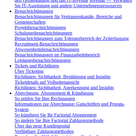
den Gerätekatalog und das IT-Inventar
Inventar — Verwalten
Sie IT-Ausrüstung und andere Unternehmensressourcen
Benachrichtigungen
Benachrichtigungen für Vertrauenskanäle, Bereiche und
Gemeinschaften
Projektbenachrichtigungen
Schulungsbenachrichtigungen
Benachrichtigungen zum Toleranzbereich der Zeiterfassung
Recruitment-Benachrichtigungen
Abwesenheitsbenachrichtigungen
Benachrichtigungen im Finanzarbeitsbereich
Leistungsbenachrichtigungen
Tickets und Richtlinien
Über Ticketing
Richtlinien: Sichtbarkeit, Bestätigung und Insights
Ticketdetails auf Vollseitenansicht
Richtlinien: Sichtbarkeit, Anerkennung und Insights
Abrechnung, Abonnement & Kündigung
So prüfen Sie Ihre Rechnungen
Informationen zur Abrechnung: Gutschriften und Prorata-
System
So kündigen Sie Ihr Factorial Abonnement
So ändern Sie Ihre Factorial Zahlungsmethode
Über das neue Kundenportal
Verfügbare Zahlungsmethoden