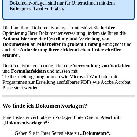
Dokumentvorlagen
sind
nur
f
ü
r
Unternehmen
mit
dem
Enterprise
-
Tarif
verf
ü
gbar
.
Die
Funktion
„
Dokumentvorlagen
“
unterst
ü
tzt
Sie
bei
der
Optimierung
Ihrer
Dokumentenverwaltung
,
indem
sie
Ihnen
die
Automatisierung
der
Erstellung
und
Verteilung
von
Dokumenten
an
Mitarbeiter
in
gro
ß
em
Umfang
erm
ö
glicht
und
auch
die
Anforderung
ihrer
elektronischen
Unterschriften
erlaubt
.
Dokumentvorlagen
erm
ö
glichen
die
Verwendung
von
Variablen
und
Formularfeldern
und
m
ü
ssen
mit
Textbearbeitungsprogrammen
wie
Microsoft
Word
oder
mit
Programmen
zur
Erstellung
ausf
ü
llbarer
PDFs
wie
Adobe
Acrobat
Pro
erstellt
werden
.
Wo
finde
ich
Dokumentvorlagen
?
Eine
Liste
der
verf
ü
gbaren
Vorlagen
finden
Sie
im
Abschnitt
„
Dokumentvorlagen
“
:
Gehen
Sie
in
Ihrer
Seitenleiste
zu
„
Dokumente
“
.