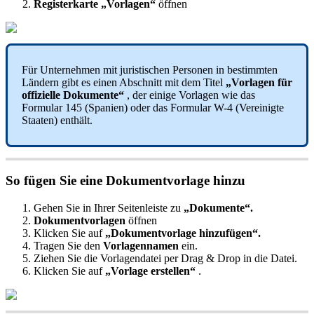
Registerkarte
„
Vorlagen
“
ö
ffnen
F
ü
r
Unternehmen
mit
juristischen
Personen
in
bestimmten
L
ä
ndern
gibt
es
einen
Abschnitt
mit
dem
Titel
„
Vorlagen
f
ü
r
offizielle
Dokumente
“
,
der
einige
Vorlagen
wie
das
Formular
145
(
Spanien
)
oder
das
Formular
W
-
4
(
Vereinigte
Staaten
)
enth
ä
lt
.
So
f
ü
gen
Sie
eine
Dokumentvorlage
hinzu
Gehen
Sie
in
Ihrer
Seitenleiste
zu
„
Dokumente
“
.
Dokumentvorlagen
ö
ffnen
Klicken
Sie
auf
„
Dokumentvorlage
hinzuf
ü
gen
“
.
Tragen
Sie
den
Vorlagennamen
ein
.
Ziehen
Sie
die
Vorlagendatei
per
Drag
&
Drop
in
die
Datei
.
Klicken
Sie
auf
„
Vorlage
erstellen
“
.