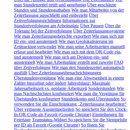
man Stundenzettel prüft und genehmigt
Über geschätzte
Stunden und Stundenguthaben
Wie man Mitarbeiter von der
Zeiterfassung ausschließt und einbezieht
Über
Zeitverfolgungsrichtlinien
Informationen zur
Standortverfolgung am Arbeitsplatz
Über Pausen
Über die
Toleranz bei der Zeitverfolgung
Über Zeiterfassungssysteme
Wie man Zeiterfassungsberichte exportiert
Wie man sich mit
ID ein- und ausstempelt
Wie man Geolokalisierung im
Zeittracking verwendet
Wie man seine Arbeitszeiten manuell
erfasst und bearbeitet
Wie man sich mit dem QR-Code ein-
und ausstempelt
Wie man sich am Desktop ein- und
ausstempelt
Wie man Arbeitspläne erstellt und zuweist
FAQ
über Zeitverfolgung
Wie man den Stundenzettel automatisch
ausfüllt
Über Zeiterfassungsbenachrichtigungen
Überstundenvergütung
Wie man eine Abwesenheit in einem
Zähler hinzufügt oder ändert
Jahresbilanz: Maximale
Jahresarbeitszeit vs. geplante Arbeitszeit
Sonderstunden
Wie
man Nachtschichten konfiguriert
Wie man die Vergütung für
Überstunden konfiguriert
Stundenkonto und Überstunden
So
verwenden Sie die Einschränkung „Zeiterfassung bearbeiten“
Über verpasste Ausstempelzeiten
So speichern Sie den Clock-
In-QR-Code als Favorit (Google Chrome)
Einstellungen für
Feiertage
Teamstatus-Widget
So speichern Sie die Stempeluhr
per ID als Favorit (Google Chrome)
So fügen Sie