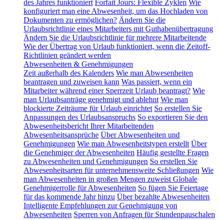
des Jahres funktioniert
Forfait Jours: Flexible Zyklen
Wie
konfiguriert man eine Abwesenheit, um das Hochladen von
Dokumenten zu ermöglichen?
Ändern Sie die
Urlaubsrichtlinie eines Mitarbeiters mit Guthabenübertragung
Ändern Sie die Urlaubsrichtlinie für mehrere Mitarbeitende
Wie der Übertrag von Urlaub funktioniert, wenn die Zeitoff-
Richtlinien geändert werden
Abwesenheiten & Genehmigungen
Zeit außerhalb des Kalenders
Wie man Abwesenheiten
beantragen und zuweisen kann
Was passiert, wenn ein
Mitarbeiter während einer Sperrzeit Urlaub beantragt?
Wie
man Urlaubsanträge genehmigt und ablehnt
Wie man
blockierte Zeiträume für Urlaub einrichtet
So erstellen Sie
Anpassungen des Urlaubsanspruchs
So exportieren Sie den
Abwesenheitsbericht Ihrer Mitarbeitenden
Abwesenheitsansprüche
Über Abwesenheiten und
Genehmigungen
Wie man Abwesenheitstypen erstellt
Über
die Genehmiger der Abwesenheiten
Häufig gestellte Fragen
zu Abwesenheiten und Genehmigungen
So erstellen Sie
Abwesenheitsarten für unternehmensweite Schließungen
Wie
man Abwesenheiten in großen Mengen zuweist
Globale
Genehmigerrolle für Abwesenheiten
So fügen Sie Feiertage
für das kommende Jahr hinzu
Über bezahlte Abwesenheiten
Intelligente Empfehlungen zur Genehmigung von
Abwesenheiten
Sperren von Anfragen für Stundenpauschalen