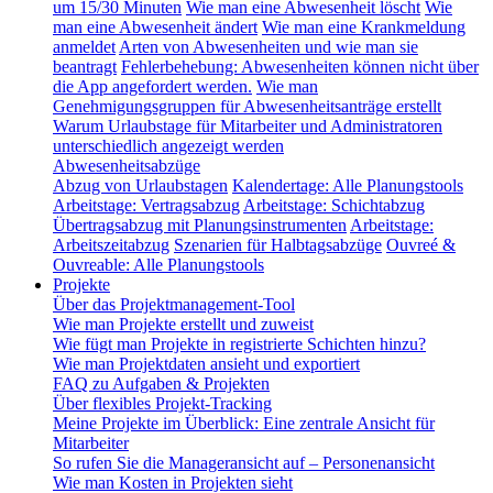
um 15/30 Minuten
Wie man eine Abwesenheit löscht
Wie
man eine Abwesenheit ändert
Wie man eine Krankmeldung
anmeldet
Arten von Abwesenheiten und wie man sie
beantragt
Fehlerbehebung: Abwesenheiten können nicht über
die App angefordert werden.
Wie man
Genehmigungsgruppen für Abwesenheitsanträge erstellt
Warum Urlaubstage für Mitarbeiter und Administratoren
unterschiedlich angezeigt werden
Abwesenheitsabzüge
Abzug von Urlaubstagen
Kalendertage: Alle Planungstools
Arbeitstage: Vertragsabzug
Arbeitstage: Schichtabzug
Übertragsabzug mit Planungsinstrumenten
Arbeitstage:
Arbeitszeitabzug
Szenarien für Halbtagsabzüge
Ouvreé &
Ouvreable: Alle Planungstools
Projekte
Über das Projektmanagement-Tool
Wie man Projekte erstellt und zuweist
Wie fügt man Projekte in registrierte Schichten hinzu?
Wie man Projektdaten ansieht und exportiert
FAQ zu Aufgaben & Projekten
Über flexibles Projekt-Tracking
Meine Projekte im Überblick: Eine zentrale Ansicht für
Mitarbeiter
So rufen Sie die Manageransicht auf – Personenansicht
Wie man Kosten in Projekten sieht