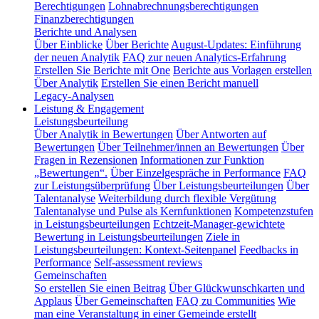
Berechtigungen
Lohnabrechnungsberechtigungen
Finanzberechtigungen
Berichte und Analysen
Über Einblicke
Über Berichte
August-Updates: Einführung
der neuen Analytik
FAQ zur neuen Analytics-Erfahrung
Erstellen Sie Berichte mit One
Berichte aus Vorlagen erstellen
Über Analytik
Erstellen Sie einen Bericht manuell
Legacy-Analysen
Leistung & Engagement
Leistungsbeurteilung
Über Analytik in Bewertungen
Über Antworten auf
Bewertungen
Über Teilnehmer/innen an Bewertungen
Über
Fragen in Rezensionen
Informationen zur Funktion
„Bewertungen“.
Über Einzelgespräche in Performance
FAQ
zur Leistungsüberprüfung
Über Leistungsbeurteilungen
Über
Talentanalyse
Weiterbildung durch flexible Vergütung
Talentanalyse und Pulse als Kernfunktionen
Kompetenzstufen
in Leistungsbeurteilungen
Echtzeit-Manager-gewichtete
Bewertung in Leistungsbeurteilungen
Ziele in
Leistungsbeurteilungen: Kontext-Seitenpanel
Feedbacks in
Performance
Self-assessment reviews
Gemeinschaften
So erstellen Sie einen Beitrag
Über Glückwunschkarten und
Applaus
Über Gemeinschaften
FAQ zu Communities
Wie
man eine Veranstaltung in einer Gemeinde erstellt