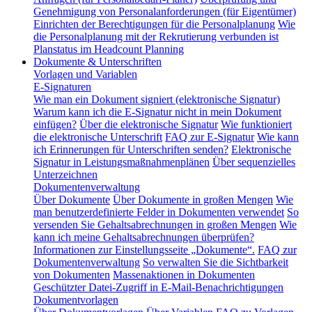
Genehmigung von Personalanforderungen (für Eigentümer)
Einrichten der Berechtigungen für die Personalplanung
Wie
die Personalplanung mit der Rekrutierung verbunden ist
Planstatus im Headcount Planning
Dokumente & Unterschriften
Vorlagen und Variablen
E-Signaturen
Wie man ein Dokument signiert (elektronische Signatur)
Warum kann ich die E-Signatur nicht in mein Dokument
einfügen?
Über die elektronische Signatur
Wie funktioniert
die elektronische Unterschrift
FAQ zur E-Signatur
Wie kann
ich Erinnerungen für Unterschriften senden?
Elektronische
Signatur in Leistungsmaßnahmenplänen
Über sequenzielles
Unterzeichnen
Dokumentenverwaltung
Über Dokumente
Über Dokumente in großen Mengen
Wie
man benutzerdefinierte Felder in Dokumenten verwendet
So
versenden Sie Gehaltsabrechnungen in großen Mengen
Wie
kann ich meine Gehaltsabrechnungen überprüfen?
Informationen zur Einstellungsseite „Dokumente“.
FAQ zur
Dokumentenverwaltung
So verwalten Sie die Sichtbarkeit
von Dokumenten
Massenaktionen in Dokumenten
Geschützter Datei-Zugriff in E-Mail-Benachrichtigungen
Dokumentvorlagen