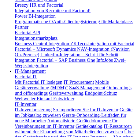
Breezy HR und Factorial
Integration von Recruitee mit Factorial!
Power BI-Integration
Programmatische OAuth-Clientregistrierung für Marketplace-
Partner
Factorial API
Integrationsmarktplatz
Business Central Integration
ZKTeco-Integration mit Factorial
Factorial – Microsoft Dynamics NAV-Integration (Navision
On-Premise)
LinkedIn-Integration – Schritt für Schritt
Integration Factorial – SAP Business One
InfoJobs Zwei-
Wege-Integration
IT-Management
Factorial IT
Mit Factorial IT loslegen
IT Procurement
Mobile
Geräteverwaltung (MDM)“
SaaS Management
Onboardings
und offboardings
Geräteverwaltung
Endpoint-Schutz
Weltweiter Einkauf
Entwickler
IT-Inventar
IT-Inventarisierung
So importieren Sie Ihr IT-Inventar
Geräte
im Jobkatalog zuweisen
Geräte-Onboarding-Leitfaden für
neue Mitarbeiter
Automatisierte Gerätedokumente für
Vereinbarungen im IT-Inventar
Gerätekatalog
IT-Ressourcen
während der Einarbeitung von Mitarbeitenden zuweisen
Über