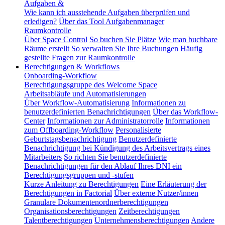
Aufgaben &
Wie kann ich ausstehende Aufgaben überprüfen und
erledigen?
Über das Tool Aufgabenmanager
Raumkontrolle
Über Space Control
So buchen Sie Plätze
Wie man buchbare
Räume erstellt
So verwalten Sie Ihre Buchungen
Häufig
gestellte Fragen zur Raumkontrolle
Berechtigungen & Workflows
Onboarding-Workflow
Berechtigungsgruppe des Welcome Space
Arbeitsabläufe und Automatisierungen
Über Workflow-Automatisierung
Informationen zu
benutzerdefinierten Benachrichtigungen
Über das Workflow-
Center
Informationen zur Administratorrolle
Informationen
zum Offboarding-Workflow
Personalisierte
Geburtstagsbenachrichtigung
Benutzerdefinierte
Benachrichtigung bei Kündigung des Arbeitsvertrags eines
Mitarbeiters
So richten Sie benutzerdefinierte
Benachrichtigungen für den Ablauf Ihres DNI ein
Berechtigungsgruppen und -stufen
Kurze Anleitung zu Berechtigungen
Eine Erläuterung der
Berechtigungen in Factorial
Über externe Nutzer/innen
Granulare Dokumentenordnerberechtigungen
Organisationsberechtigungen
Zeitberechtigungen
Talentberechtigungen
Unternehmensberechtigungen
Andere