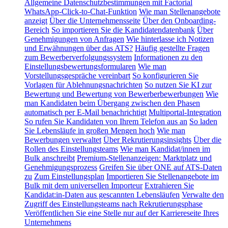
Allgemeine Datenschutzbestimmungen mit Factorial
WhatsApp-Click-to-Chat-Funktion
Wie man Stellenangebote
anzeigt
Über die Unternehmensseite
Über den Onboarding-
Bereich
So importieren Sie die Kandidatendatenbank
Über
Genehmigungen von Anfragen
Wie hinterlasse ich Notizen
und Erwähnungen über das ATS?
Häufig gestellte Fragen
zum Bewerberverfolgungssystem
Informationen zu den
Einstellungsbewertungsformularen
Wie man
Vorstellungsgespräche vereinbart
So konfigurieren Sie
Vorlagen für Ablehnungsnachrichten
So nutzen Sie KI zur
Bewertung und Bewertung von Bewerberbewerbungen
Wie
man Kandidaten beim Übergang zwischen den Phasen
automatisch per E-Mail benachrichtigt
Multiportal-Integration
So rufen Sie Kandidaten von Ihrem Telefon aus an
So laden
Sie Lebensläufe in großen Mengen hoch
Wie man
Bewerbungen verwaltet
Über Rekrutierungsinsights
Über die
Rollen des Einstellungsteams
Wie man Kandidat/innen im
Bulk anschreibt
Premium-Stellenanzeigen: Marktplatz und
Genehmigungsprozess
Greifen Sie über ONE auf ATS-Daten
zu
Zum Einstellungsplan
Importieren Sie Stellenangebote im
Bulk mit dem universellen Importeur
Extrahieren Sie
Kandidat:in-Daten aus gescannten Lebensläufen
Verwalte den
Zugriff des Einstellungsteams nach Rekrutierungsphase
Veröffentlichen Sie eine Stelle nur auf der Karriereseite Ihres
Unternehmens