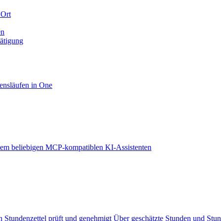
 Ort
en
tätigung
ensläufen in One
em beliebigen MCP-kompatiblen KI-Assistenten
 Stundenzettel prüft und genehmigt
Über geschätzte Stunden und Stu