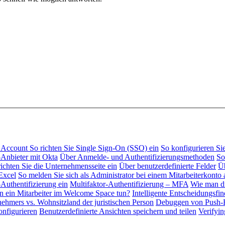
al Account
So richten Sie Single Sign-On (SSO) ein
So konfigurieren S
Anbieter mit Okta
Über Anmelde- und Authentifizierungsmethoden
So
richten Sie die Unternehmensseite ein
Über benutzerdefinierte Felder
Üb
Excel
So melden Sie sich als Administrator bei einem Mitarbeiterkonto 
-Authentifizierung ein
Multifaktor-Authentifizierung – MFA
Wie man di
 ein Mitarbeiter im Welcome Space tun?
Intelligente Entscheidungsfi
ehmers vs. Wohnsitzland der juristischen Person
Debuggen von Push-B
onfigurieren
Benutzerdefinierte Ansichten speichern und teilen
Verifyi