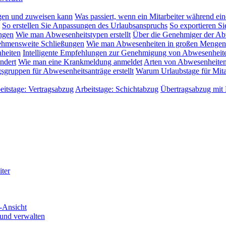
gen und zuweisen kann
Was passiert, wenn ein Mitarbeiter während ein
So erstellen Sie Anpassungen des Urlaubsanspruchs
So exportieren Si
ngen
Wie man Abwesenheitstypen erstellt
Über die Genehmiger der Ab
rnehmensweite Schließungen
Wie man Abwesenheiten in großen Mengen
heiten
Intelligente Empfehlungen zur Genehmigung von Abwesenheit
ndert
Wie man eine Krankmeldung anmeldet
Arten von Abwesenheiten
ruppen für Abwesenheitsanträge erstellt
Warum Urlaubstage für Mitar
eitstage: Vertragsabzug
Arbeitstage: Schichtabzug
Übertragsabzug mit
iter
-Ansicht
 und verwalten