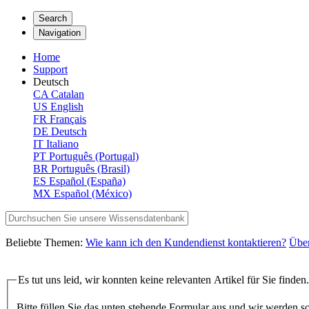
Search
Navigation
Home
Support
Deutsch
CA
Catalan
US
English
FR
Français
DE
Deutsch
IT
Italiano
PT
Português (Portugal)
BR
Português (Brasil)
ES
Español (España)
MX
Español (México)
Beliebte Themen:
Wie kann ich den Kundendienst kontaktieren?
Übe
Es tut uns leid, wir konnten keine relevanten Artikel für Sie finden.
Bitte füllen Sie das unten stehende Formular aus und wir werden s