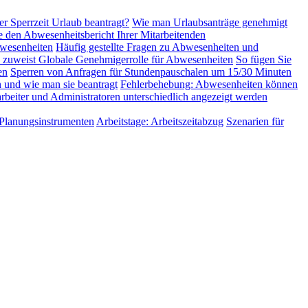
er Sperrzeit Urlaub beantragt?
Wie man Urlaubsanträge genehmigt
e den Abwesenheitsbericht Ihrer Mitarbeitenden
wesenheiten
Häufig gestellte Fragen zu Abwesenheiten und
 zuweist
Globale Genehmigerrolle für Abwesenheiten
So fügen Sie
en
Sperren von Anfragen für Stundenpauschalen um 15/30 Minuten
 und wie man sie beantragt
Fehlerbehebung: Abwesenheiten können
beiter und Administratoren unterschiedlich angezeigt werden
 Planungsinstrumenten
Arbeitstage: Arbeitszeitabzug
Szenarien für