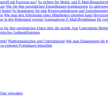
profil mit Factorial aus?
So richten Sie Mobil- und E-Mail-Benachrich
-App
Wie Sie Ihre persönlichen Einstellungen konfigurieren
So aktiviere
l finden
So beantragen Sie eine Kennwortänderung und Anforderungen
en
Wie man den Arbeitsplan eines Mitarbeiters einsehen kann
Bevorzug
er in den Ruhestand versetzt
Automatische E-Mail-Bestätigung für veri
en Sie Ihre persönlichen Daten über die mobile App
Unterstützte Mobil
rischer Authentifizierung
ritt?
Plattformsprachen und Unterstützung
Wie man Einladungen für Mi
 zu externen Formularen hinzufügt
n One verwalten