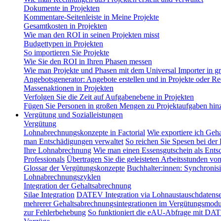
Dokumente in Projekten
Kommentare-Seitenleiste in Meine Projekte
Gesamtkosten in Projekten
Wie man den ROI in seinen Projekten misst
Budgettypen in Projekten
So importieren Sie Projekte
Wie Sie den ROI in Ihren Phasen messen
Wie man Projekte und Phasen mit dem Universal Importer in g
Angebotsgenerator: Angebote erstellen und in Projekte oder
Massenaktionen in Projekten
Verfolgen Sie die Zeit auf Aufgabenebene in Projekten
Fügen Sie Personen in großen Mengen zu Projektaufgaben hin
Vergütung und Sozialleistungen
Vergütung
Lohnabrechnungskonzepte in Factorial
Wie exportiere ich Geh
man Entschädigungen verwaltet
So reichen Sie Spesen bei der
Ihre Lohnabrechnung
Wie man einen Essensgutschein als Entsc
Professionals
Übertragen Sie die geleisteten Arbeitsstunden vo
Glossar der Vergütungskonzepte
Buchhalter:innen: Synchronisi
Lohnabrechnungszyklen
Integration der Gehaltsabrechnung
Silae Integration
DATEV Integration via Lohnaustauschdatense
mehrerer Gehaltsabrechnungsintegrationen im Vergütungsmodu
zur Fehlerbehebung
So funktioniert die eAU-Abfrage mit DAT