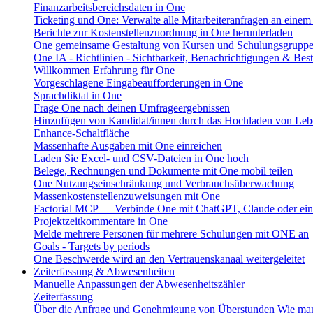
Finanzarbeitsbereichsdaten in One
Ticketing und One: Verwalte alle Mitarbeiteranfragen an einem
Berichte zur Kostenstellenzuordnung in One herunterladen
One gemeinsame Gestaltung von Kursen und Schulungsgrupp
One IA - Richtlinien - Sichtbarkeit, Benachrichtigungen & Bes
Willkommen Erfahrung für One
Vorgeschlagene Eingabeaufforderungen in One
Sprachdiktat in One
Frage One nach deinen Umfrageergebnissen
Hinzufügen von Kandidat/innen durch das Hochladen von Leb
Enhance-Schaltfläche
Massenhafte Ausgaben mit One einreichen
Laden Sie Excel- und CSV-Dateien in One hoch
Belege, Rechnungen und Dokumente mit One mobil teilen
One Nutzungseinschränkung und Verbrauchsüberwachung
Massenkostenstellenzuweisungen mit One
Factorial MCP — Verbinde One mit ChatGPT, Claude oder ein
Projektzeitkommentare in One
Melde mehrere Personen für mehrere Schulungen mit ONE an
Goals - Targets by periods
One Beschwerde wird an den Vertrauenskanaal weitergeleitet
Zeiterfassung & Abwesenheiten
Manuelle Anpassungen der Abwesenheitszähler
Zeiterfassung
Über die Anfrage und Genehmigung von Überstunden
Wie man