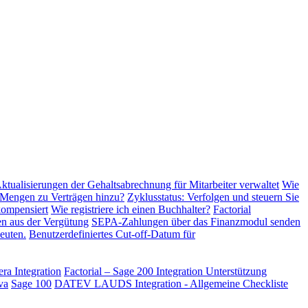
tualisierungen der Gehaltsabrechnung für Mitarbeiter verwaltet
Wie
 Mengen zu Verträgen hinzu?
Zyklusstatus: Verfolgen und steuern Sie
kompensiert
Wie registriere ich einen Buchhalter?
Factorial
n aus der Vergütung
SEPA-Zahlungen über das Finanzmodul senden
euten.
Benutzerdefiniertes Cut-off-Datum für
ra Integration
Factorial – Sage 200 Integration
Unterstützung
va
Sage 100
DATEV LAUDS Integration - Allgemeine Checkliste