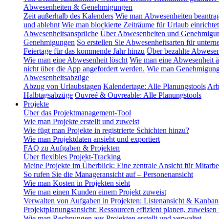
Abwesenheiten & Genehmigungen
Zeit außerhalb des Kalenders
Wie man Abwesenheiten beantra
und ablehnt
Wie man blockierte Zeiträume für Urlaub einrichtet
Abwesenheitsansprüche
Über Abwesenheiten und Genehmigu
Genehmigungen
So erstellen Sie Abwesenheitsarten für unte
Feiertage für das kommende Jahr hinzu
Über bezahlte Abwesen
Wie man eine Abwesenheit löscht
Wie man eine Abwesenheit ä
nicht über die App angefordert werden.
Wie man Genehmigungsg
Abwesenheitsabzüge
Abzug von Urlaubstagen
Kalendertage: Alle Planungstools
Arb
Halbtagsabzüge
Ouvreé & Ouvreable: Alle Planungstools
Projekte
Über das Projektmanagement-Tool
Wie man Projekte erstellt und zuweist
Wie fügt man Projekte in registrierte Schichten hinzu?
Wie man Projektdaten ansieht und exportiert
FAQ zu Aufgaben & Projekten
Über flexibles Projekt-Tracking
Meine Projekte im Überblick: Eine zentrale Ansicht für Mitarbe
So rufen Sie die Manageransicht auf – Personenansicht
Wie man Kosten in Projekten sieht
Wie man einen Kunden einem Projekt zuweist
Verwalten von Aufgaben in Projekten: Listenansicht & Kanban
Projektplanungsansicht: Ressourcen effizient planen, zuweisen
Wie man Rechnungen aus Projekten erstellt und verwaltet