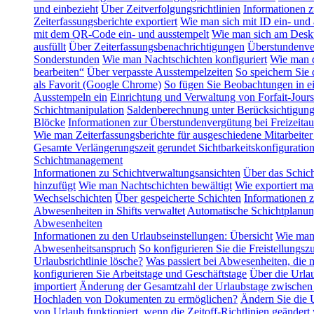
und einbezieht
Über Zeitverfolgungsrichtlinien
Informationen z
Zeiterfassungsberichte exportiert
Wie man sich mit ID ein- und 
mit dem QR-Code ein- und ausstempelt
Wie man sich am Deskt
ausfüllt
Über Zeiterfassungsbenachrichtigungen
Überstundenve
Sonderstunden
Wie man Nachtschichten konfiguriert
Wie man d
bearbeiten“
Über verpasste Ausstempelzeiten
So speichern Sie
als Favorit (Google Chrome)
So fügen Sie Beobachtungen in ei
Ausstempeln ein
Einrichtung und Verwaltung von Forfait-Jours
Schichtmanipulation
Saldenberechnung unter Berücksichtigung 
Blöcke
Informationen zur Überstundenvergütung bei Freizeitau
Wie man Zeiterfassungsberichte für ausgeschiedene Mitarbeiter 
Gesamte Verlängerungszeit gerundet
Sichtbarkeitskonfigurati
Schichtmanagement
Informationen zu Schichtverwaltungsansichten
Über das Schic
hinzufügt
Wie man Nachtschichten bewältigt
Wie exportiert ma
Wechselschichten
Über gespeicherte Schichten
Informationen 
Abwesenheiten in Shifts verwaltet
Automatische Schichtplanu
Abwesenheiten
Informationen zu den Urlaubseinstellungen: Übersicht
Wie man 
Abwesenheitsanspruch
So konfigurieren Sie die Freistellungszu
Urlaubsrichtlinie lösche?
Was passiert bei Abwesenheiten, die 
konfigurieren Sie Arbeitstage und Geschäftstage
Über die Urla
importiert
Änderung der Gesamtzahl der Urlaubstage zwischen
Hochladen von Dokumenten zu ermöglichen?
Ändern Sie die U
von Urlaub funktioniert, wenn die Zeitoff-Richtlinien geändert