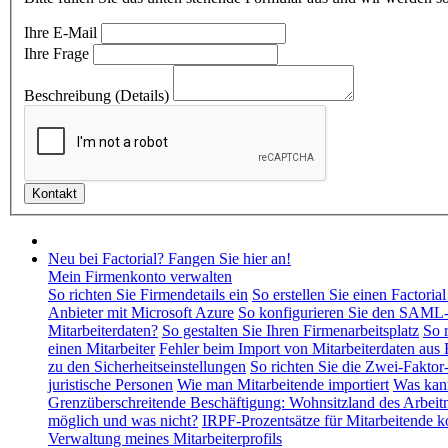
Ihre E-Mail
Ihre Frage
Beschreibung (Details)
Neu bei Factorial? Fangen Sie hier an!
Mein Firmenkonto verwalten
So richten Sie Firmendetails ein
So erstellen Sie einen Factori
Anbieter mit Microsoft Azure
So konfigurieren Sie den SAML-
Mitarbeiterdaten?
So gestalten Sie Ihren Firmenarbeitsplatz
So 
einen Mitarbeiter
Fehler beim Import von Mitarbeiterdaten aus 
zu den Sicherheitseinstellungen
So richten Sie die Zwei-Faktor
juristische Personen
Wie man Mitarbeitende importiert
Was kann
Grenzüberschreitende Beschäftigung: Wohnsitzland des Arbeitn
möglich und was nicht?
IRPF-Prozentsätze für Mitarbeitende k
Verwaltung meines Mitarbeiterprofils