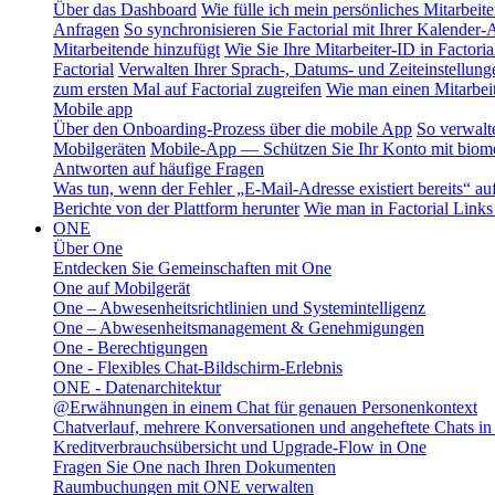
Über das Dashboard
Wie fülle ich mein persönliches Mitarbeiter
Anfragen
So synchronisieren Sie Factorial mit Ihrer Kalender
Mitarbeitende hinzufügt
Wie Sie Ihre Mitarbeiter-ID in Factoria
Factorial
Verwalten Ihrer Sprach-, Datums- und Zeiteinstellung
zum ersten Mal auf Factorial zugreifen
Wie man einen Mitarbeit
Mobile app
Über den Onboarding-Prozess über die mobile App
So verwalt
Mobilgeräten
Mobile-App — Schützen Sie Ihr Konto mit biomet
Antworten auf häufige Fragen
Was tun, wenn der Fehler „E-Mail-Adresse existiert bereits“ auft
Berichte von der Plattform herunter
Wie man in Factorial Links
ONE
Über One
Entdecken Sie Gemeinschaften mit One
One auf Mobilgerät
One – Abwesenheitsrichtlinien und Systemintelligenz
One – Abwesenheitsmanagement & Genehmigungen
One - Berechtigungen
One - Flexibles Chat-Bildschirm-Erlebnis
ONE - Datenarchitektur
@Erwähnungen in einem Chat für genauen Personenkontext
Chatverlauf, mehrere Konversationen und angeheftete Chats i
Kreditverbrauchsübersicht und Upgrade-Flow in One
Fragen Sie One nach Ihren Dokumenten
Raumbuchungen mit ONE verwalten