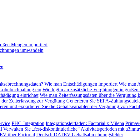
roßen Mengen importiert
 Rechnungen umwandeln
zu
altsabrechnungsdaten?
Wie man Entschädigungen importiert
Wie man Ak
 Lohnbuchhaltung ein
Wie fügt man zusätzliche Vergütungen in großen
hädigung einrichtet
Wie man Zeiterfassungsdaten über die Vergütung 
n der Zeiterfassung zur Vergütung
Generieren Sie SEPA-Zahlungsdateie
eren und exportieren Sie die Gehaltsvariablen der Vergütung von Fachl
rvice
PHC-Integration
Integrationsleitfaden: Factorial x Milena
Primave
l
Verwalten Sie „fest-diskontinuierliche“ Aktivitätsperioden mit a3innu
EV über Factorial
Deutsch DATEV Gehaltsabrechnungsfelder