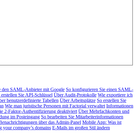
ie den SAML-Anbieter mit Google
So konfigurieren Sie einen SAML-
 erstellen Sie API-Schlüssel
Über Audit-Protokolle
Wie exportiere ich
er benutzerdefinierte Tabellen
Über Arbeitsplätze
So erstellen Sie
an
Wie man juristische Personen mit Factorial verwaltet
Informationen
e 2-Faktor-Authentifizierung deaktiviert
Über Mehrfachkonten und
ndung im Posteingang
So bearbeiten Sie Mitarbeiterinformationen
enachrichtigungen über das Admin-Panel
Mobile App: Was ist
ng your company’s domains
E-Mails im großen Stil ändern