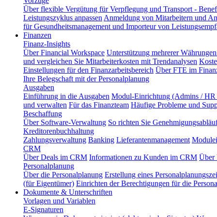
Vorzüge
Über flexible Vergütung für Verpflegung und Transport - Benef
Leistungszyklus anpassen
Anmeldung von Mitarbeitern und An
für Gesundheitsmanagement und Importeur von Leistungsempf
Finanzen
Finanz-Insights
Über Financial Workspace
Unterstützung mehrerer Währungen 
und vergleichen Sie Mitarbeiterkosten mit Trendanalysen
Koste
Einstellungen für den Finanzarbeitsbereich
Über FTE im Finanz
Ihre Belegschaft mit der Personalplanung
Ausgaben
Einführung in die Ausgaben
Modul-Einrichtung (Admins / HR 
und verwalten
Für das Finanzteam
Häufige Probleme und Supp
Beschaffung
Über Software-Verwaltung
So richten Sie Genehmigungsabläuf
Kreditorenbuchhaltung
Zahlungsverwaltung
Banking
Lieferantenmanagement
Modulei
CRM
Über Deals im CRM
Informationen zu Kunden im CRM
Über 
Personalplanung
Über die Personalplanung
Erstellung eines Personalplanungsze
(für Eigentümer)
Einrichten der Berechtigungen für die Person
Dokumente & Unterschriften
Vorlagen und Variablen
E-Signaturen