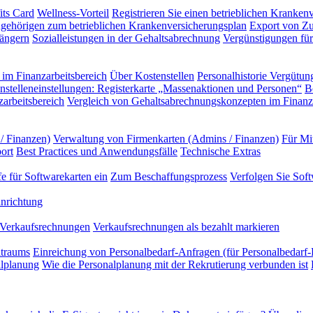
its Card
Wellness-Vorteil
Registrieren Sie einen betrieblichen Kranken
gehörigen zum betrieblichen Krankenversicherungsplan
Export von Zu
ängern
Sozialleistungen in der Gehaltsabrechnung
Vergünstigungen für 
im Finanzarbeitsbereich
Über Kostenstellen
Personalhistorie
Vergütung
nstelleneinstellungen: Registerkarte „Massenaktionen und Personen“
B
arbeitsbereich
Vergleich von Gehaltsabrechnungskonzepten im Finanza
/ Finanzen)
Verwaltung von Firmenkarten (Admins / Finanzen)
Für Mi
ort
Best Practices und Anwendungsfälle
Technische Extras
e für Softwarekarten ein
Zum Beschaffungsprozess
Verfolgen Sie Sof
nrichtung
Verkaufsrechnungen
Verkaufsrechnungen als bezahlt markieren
itraums
Einreichung von Personalbedarf-Anfragen (für Personalbedarf-
alplanung
Wie die Personalplanung mit der Rekrutierung verbunden ist