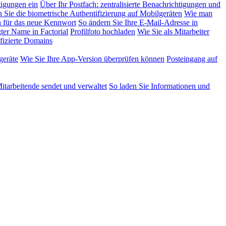
tigungen ein
Über Ihr Postfach: zentralisierte Benachrichtigungen und
n Sie die biometrische Authentifizierung auf Mobilgeräten
Wie man
 für das neue Kennwort
So ändern Sie Ihre E-Mail-Adresse in
ter Name in Factorial
Profilfoto hochladen
Wie Sie als Mitarbeiter
fizierte Domains
geräte
Wie Sie Ihre App-Version überprüfen können
Posteingang auf
tarbeitende sendet und verwaltet
So laden Sie Informationen und