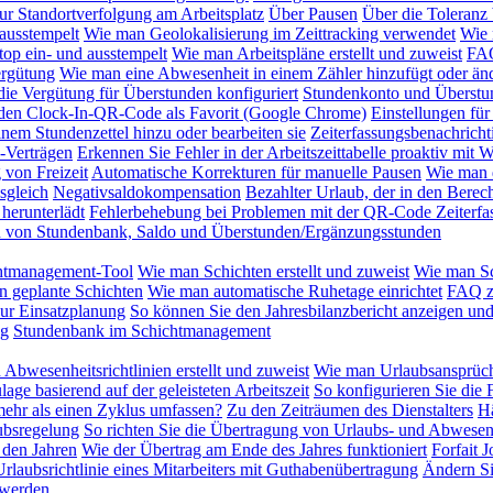
ur Standortverfolgung am Arbeitsplatz
Über Pausen
Über die Toleranz 
ausstempelt
Wie man Geolokalisierung im Zeittracking verwendet
Wie 
op ein- und ausstempelt
Wie man Arbeitspläne erstellt und zuweist
FAQ
rgütung
Wie man eine Abwesenheit in einem Zähler hinzufügt oder änd
ie Vergütung für Überstunden konfiguriert
Stundenkonto und Überstu
 den Clock-In-QR-Code als Favorit (Google Chrome)
Einstellungen für
nem Stundenzettel hinzu oder bearbeiten sie
Zeiterfassungsbenachrich
-Verträgen
Erkennen Sie Fehler in der Arbeitszeittabelle proaktiv mit
von Freizeit
Automatische Korrekturen für manuelle Pausen
Wie man d
sgleich
Negativsaldokompensation
Bezahlter Urlaub, der in den Berec
herunterlädt
Fehlerbehebung bei Problemen mit der QR-Code Zeiterfa
on von Stundenbank, Saldo und Überstunden/Ergänzungsstunden
htmanagement-Tool
Wie man Schichten erstellt und zuweist
Wie man Sc
n geplante Schichten
Wie man automatische Ruhetage einrichtet
FAQ z
zur Einsatzplanung
So können Sie den Jahresbilanzbericht anzeigen und
ng
Stundenbank im Schichtmanagement
Abwesenheitsrichtlinien erstellt und zuweist
Wie man Urlaubsansprüch
lage basierend auf der geleisteten Arbeitszeit
So konfigurieren Sie die 
mehr als einen Zyklus umfassen?
Zu den Zeiträumen des Dienstalters
Hä
ubsregelung
So richten Sie die Übertragung von Urlaubs- und Abwesen
 den Jahren
Wie der Übertrag am Ende des Jahres funktioniert
Forfait 
rlaubsrichtlinie eines Mitarbeiters mit Guthabenübertragung
Ändern Si
 werden