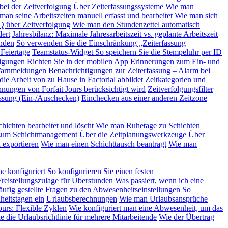
bei der Zeitverfolgung
Über Zeiterfassungssysteme
Wie man
man seine Arbeitszeiten manuell erfasst und bearbeitet
Wie man sich
 über Zeitverfolgung
Wie man den Stundenzettel automatisch
ert
Jahresbilanz: Maximale Jahresarbeitszeit vs. geplante Arbeitszeit
nden
So verwenden Sie die Einschränkung „Zeiterfassung
 Feiertage
Teamstatus-Widget
So speichern Sie die Stempeluhr per ID
tigungen
Richten Sie in der mobilen App Erinnerungen zum Ein- und
 Warnmeldungen
Benachrichtigungen zur Zeiterfassung – Alarm bei
ie Arbeit von zu Hause in Factorial abbildet
Zeitkategorien und
hnungen von Forfait Jours berücksichtigt wird
Zeitverfolgungsfilter
ssung (Ein-/Auschecken)
Einchecken aus einer anderen Zeitzone
hichten bearbeitet und löscht
Wie man Ruhetage zu Schichten
um Schichtmanagement
Über die Zeitplanungswerkzeuge
Über
 exportieren
Wie man einen Schichttausch beantragt
Wie man
e konfiguriert
So konfigurieren Sie einen festen
Freistellungszulage für Überstunden
Was passiert, wenn ich eine
ufig gestellte Fragen zu den Abwesenheitseinstellungen
So
heitstagen ein
Urlaubsberechnungen
Wie man Urlaubsansprüche
Jours: Flexible Zyklen
Wie konfiguriert man eine Abwesenheit, um das
e die Urlaubsrichtlinie für mehrere Mitarbeitende
Wie der Übertrag