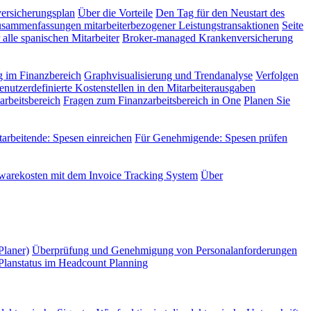
versicherungsplan
Über die Vorteile
Den Tag für den Neustart des
sammenfassungen mitarbeiterbezogener Leistungstransaktionen
Seite
alle spanischen Mitarbeiter
Broker-managed Krankenversicherung
 im Finanzbereich
Graphvisualisierung und Trendanalyse
Verfolgen
enutzerdefinierte Kostenstellen in den Mitarbeiterausgaben
rbeitsbereich
Fragen zum Finanzarbeitsbereich in One
Planen Sie
tarbeitende: Spesen einreichen
Für Genehmigende: Spesen prüfen
twarekosten mit dem Invoice Tracking System
Über
Planer)
Überprüfung und Genehmigung von Personalanforderungen
Planstatus im Headcount Planning