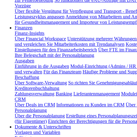
zur Fehlerbehebung
So funktioniert die eAU-Abfrage mit DAT
Vorzüge
Über flexible Vergütung für Verpflegung und Transport - Benef
Leistungszyklus anpassen
Anmeldung von Mitarbeitern und An
für Gesundheitsmanagement und Importeur von Leistungsempf
Finanzen
Finanz-Insights
Über Financial Workspace
Unterstützung mehrerer Währungen 
und vergleichen Sie Mitarbeiterkosten mit Trendanalysen
Koste
Einstellungen für den Finanzarbeitsbereich
Über FTE im Finanz
Ihre Belegschaft mit der Personalplanung
Ausgaben
Einführung in die Ausgaben
Modul-Einrichtung (Admins / HR 
und verwalten
Für das Finanzteam
Häufige Probleme und Supp
Beschaffung
Über Software-Verwaltung
So richten Sie Genehmigungsabläuf
Kreditorenbuchhaltung
Zahlungsverwaltung
Banking
Lieferantenmanagement
Modulei
CRM
Über Deals im CRM
Informationen zu Kunden im CRM
Über 
Personalplanung
Über die Personalplanung
Erstellung eines Personalplanungsze
(für Eigentümer)
Einrichten der Berechtigungen für die Person
Dokumente & Unterschriften
Vorlagen und Variablen