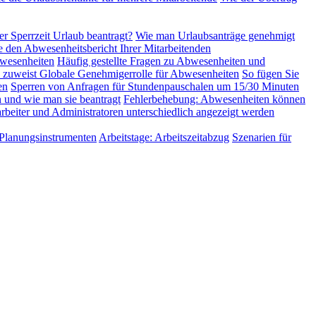
er Sperrzeit Urlaub beantragt?
Wie man Urlaubsanträge genehmigt
e den Abwesenheitsbericht Ihrer Mitarbeitenden
wesenheiten
Häufig gestellte Fragen zu Abwesenheiten und
 zuweist
Globale Genehmigerrolle für Abwesenheiten
So fügen Sie
en
Sperren von Anfragen für Stundenpauschalen um 15/30 Minuten
 und wie man sie beantragt
Fehlerbehebung: Abwesenheiten können
beiter und Administratoren unterschiedlich angezeigt werden
 Planungsinstrumenten
Arbeitstage: Arbeitszeitabzug
Szenarien für