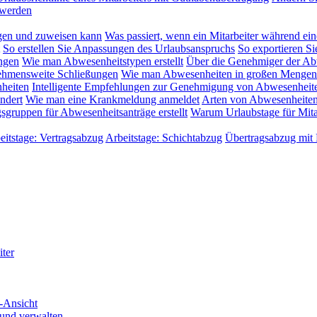
 werden
gen und zuweisen kann
Was passiert, wenn ein Mitarbeiter während ein
So erstellen Sie Anpassungen des Urlaubsanspruchs
So exportieren Si
ngen
Wie man Abwesenheitstypen erstellt
Über die Genehmiger der Ab
rnehmensweite Schließungen
Wie man Abwesenheiten in großen Mengen
heiten
Intelligente Empfehlungen zur Genehmigung von Abwesenheit
ndert
Wie man eine Krankmeldung anmeldet
Arten von Abwesenheiten
ruppen für Abwesenheitsanträge erstellt
Warum Urlaubstage für Mitar
eitstage: Vertragsabzug
Arbeitstage: Schichtabzug
Übertragsabzug mit
iter
-Ansicht
 und verwalten