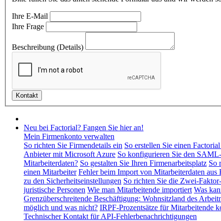
Ihre E-Mail
Ihre Frage
Beschreibung (Details)
Neu bei Factorial? Fangen Sie hier an!
Mein Firmenkonto verwalten
So richten Sie Firmendetails ein
So erstellen Sie einen Factori
Anbieter mit Microsoft Azure
So konfigurieren Sie den SAML-
Mitarbeiterdaten?
So gestalten Sie Ihren Firmenarbeitsplatz
So 
einen Mitarbeiter
Fehler beim Import von Mitarbeiterdaten aus 
zu den Sicherheitseinstellungen
So richten Sie die Zwei-Faktor
juristische Personen
Wie man Mitarbeitende importiert
Was kann
Grenzüberschreitende Beschäftigung: Wohnsitzland des Arbeitn
möglich und was nicht?
IRPF-Prozentsätze für Mitarbeitende k
Technischer Kontakt für API-Fehlerbenachrichtigungen