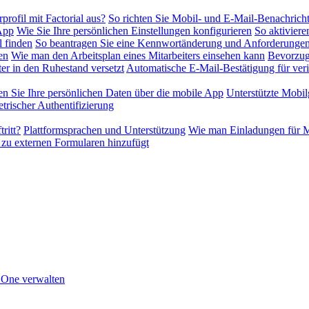
profil mit Factorial aus?
So richten Sie Mobil- und E-Mail-Benachrich
-App
Wie Sie Ihre persönlichen Einstellungen konfigurieren
So aktiviere
l finden
So beantragen Sie eine Kennwortänderung und Anforderungen
en
Wie man den Arbeitsplan eines Mitarbeiters einsehen kann
Bevorzug
er in den Ruhestand versetzt
Automatische E-Mail-Bestätigung für veri
en Sie Ihre persönlichen Daten über die mobile App
Unterstützte Mobil
rischer Authentifizierung
ritt?
Plattformsprachen und Unterstützung
Wie man Einladungen für Mi
 zu externen Formularen hinzufügt
n One verwalten