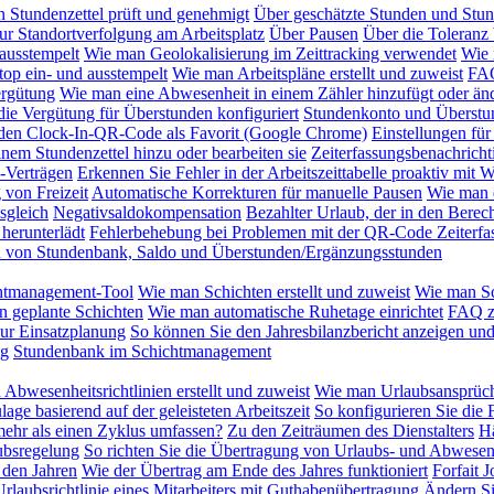
 Stundenzettel prüft und genehmigt
Über geschätzte Stunden und Stu
ur Standortverfolgung am Arbeitsplatz
Über Pausen
Über die Toleranz 
ausstempelt
Wie man Geolokalisierung im Zeittracking verwendet
Wie 
op ein- und ausstempelt
Wie man Arbeitspläne erstellt und zuweist
FAQ
rgütung
Wie man eine Abwesenheit in einem Zähler hinzufügt oder änd
ie Vergütung für Überstunden konfiguriert
Stundenkonto und Überstu
 den Clock-In-QR-Code als Favorit (Google Chrome)
Einstellungen für
nem Stundenzettel hinzu oder bearbeiten sie
Zeiterfassungsbenachrich
-Verträgen
Erkennen Sie Fehler in der Arbeitszeittabelle proaktiv mit
von Freizeit
Automatische Korrekturen für manuelle Pausen
Wie man d
sgleich
Negativsaldokompensation
Bezahlter Urlaub, der in den Berec
herunterlädt
Fehlerbehebung bei Problemen mit der QR-Code Zeiterfa
on von Stundenbank, Saldo und Überstunden/Ergänzungsstunden
htmanagement-Tool
Wie man Schichten erstellt und zuweist
Wie man Sc
n geplante Schichten
Wie man automatische Ruhetage einrichtet
FAQ z
zur Einsatzplanung
So können Sie den Jahresbilanzbericht anzeigen und
ng
Stundenbank im Schichtmanagement
Abwesenheitsrichtlinien erstellt und zuweist
Wie man Urlaubsansprüch
lage basierend auf der geleisteten Arbeitszeit
So konfigurieren Sie die 
mehr als einen Zyklus umfassen?
Zu den Zeiträumen des Dienstalters
Hä
ubsregelung
So richten Sie die Übertragung von Urlaubs- und Abwesen
 den Jahren
Wie der Übertrag am Ende des Jahres funktioniert
Forfait 
rlaubsrichtlinie eines Mitarbeiters mit Guthabenübertragung
Ändern Si