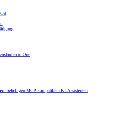
 Ort
en
tätigung
ensläufen in One
em beliebigen MCP-kompatiblen KI-Assistenten