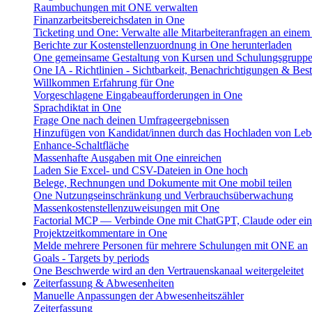
Raumbuchungen mit ONE verwalten
Finanzarbeitsbereichsdaten in One
Ticketing und One: Verwalte alle Mitarbeiteranfragen an einem
Berichte zur Kostenstellenzuordnung in One herunterladen
One gemeinsame Gestaltung von Kursen und Schulungsgrupp
One IA - Richtlinien - Sichtbarkeit, Benachrichtigungen & Bes
Willkommen Erfahrung für One
Vorgeschlagene Eingabeaufforderungen in One
Sprachdiktat in One
Frage One nach deinen Umfrageergebnissen
Hinzufügen von Kandidat/innen durch das Hochladen von Leb
Enhance-Schaltfläche
Massenhafte Ausgaben mit One einreichen
Laden Sie Excel- und CSV-Dateien in One hoch
Belege, Rechnungen und Dokumente mit One mobil teilen
One Nutzungseinschränkung und Verbrauchsüberwachung
Massenkostenstellenzuweisungen mit One
Factorial MCP — Verbinde One mit ChatGPT, Claude oder ein
Projektzeitkommentare in One
Melde mehrere Personen für mehrere Schulungen mit ONE an
Goals - Targets by periods
One Beschwerde wird an den Vertrauenskanaal weitergeleitet
Zeiterfassung & Abwesenheiten
Manuelle Anpassungen der Abwesenheitszähler
Zeiterfassung