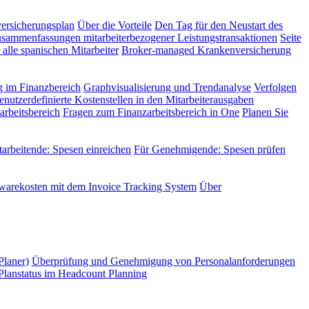
versicherungsplan
Über die Vorteile
Den Tag für den Neustart des
sammenfassungen mitarbeiterbezogener Leistungstransaktionen
Seite
alle spanischen Mitarbeiter
Broker-managed Krankenversicherung
 im Finanzbereich
Graphvisualisierung und Trendanalyse
Verfolgen
enutzerdefinierte Kostenstellen in den Mitarbeiterausgaben
rbeitsbereich
Fragen zum Finanzarbeitsbereich in One
Planen Sie
tarbeitende: Spesen einreichen
Für Genehmigende: Spesen prüfen
twarekosten mit dem Invoice Tracking System
Über
Planer)
Überprüfung und Genehmigung von Personalanforderungen
Planstatus im Headcount Planning