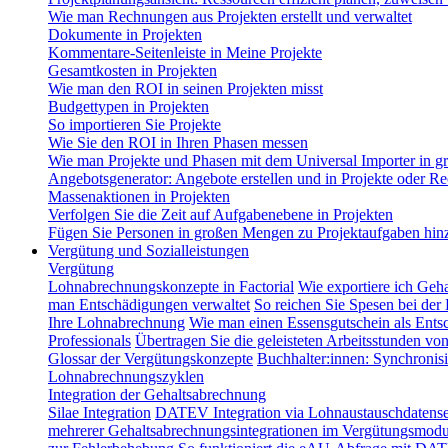
Wie man Rechnungen aus Projekten erstellt und verwaltet
Dokumente in Projekten
Kommentare-Seitenleiste in Meine Projekte
Gesamtkosten in Projekten
Wie man den ROI in seinen Projekten misst
Budgettypen in Projekten
So importieren Sie Projekte
Wie Sie den ROI in Ihren Phasen messen
Wie man Projekte und Phasen mit dem Universal Importer in g
Angebotsgenerator: Angebote erstellen und in Projekte oder
Massenaktionen in Projekten
Verfolgen Sie die Zeit auf Aufgabenebene in Projekten
Fügen Sie Personen in großen Mengen zu Projektaufgaben hin
Vergütung und Sozialleistungen
Vergütung
Lohnabrechnungskonzepte in Factorial
Wie exportiere ich Geh
man Entschädigungen verwaltet
So reichen Sie Spesen bei der
Ihre Lohnabrechnung
Wie man einen Essensgutschein als Entsc
Professionals
Übertragen Sie die geleisteten Arbeitsstunden vo
Glossar der Vergütungskonzepte
Buchhalter:innen: Synchronisi
Lohnabrechnungszyklen
Integration der Gehaltsabrechnung
Silae Integration
DATEV Integration via Lohnaustauschdatense
mehrerer Gehaltsabrechnungsintegrationen im Vergütungsmodu