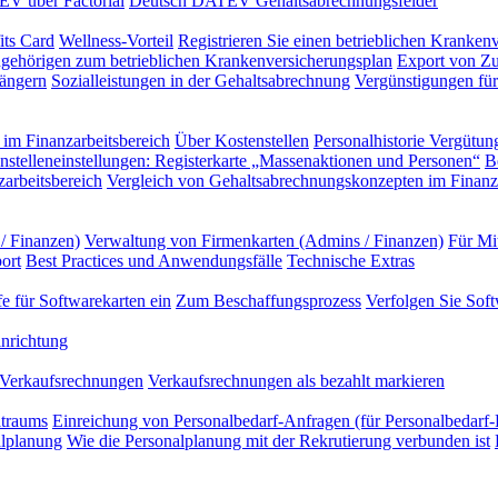
EV über Factorial
Deutsch DATEV Gehaltsabrechnungsfelder
its Card
Wellness-Vorteil
Registrieren Sie einen betrieblichen Kranken
gehörigen zum betrieblichen Krankenversicherungsplan
Export von Zu
ängern
Sozialleistungen in der Gehaltsabrechnung
Vergünstigungen für 
im Finanzarbeitsbereich
Über Kostenstellen
Personalhistorie
Vergütung
nstelleneinstellungen: Registerkarte „Massenaktionen und Personen“
B
arbeitsbereich
Vergleich von Gehaltsabrechnungskonzepten im Finanza
/ Finanzen)
Verwaltung von Firmenkarten (Admins / Finanzen)
Für Mi
ort
Best Practices und Anwendungsfälle
Technische Extras
e für Softwarekarten ein
Zum Beschaffungsprozess
Verfolgen Sie Sof
nrichtung
Verkaufsrechnungen
Verkaufsrechnungen als bezahlt markieren
itraums
Einreichung von Personalbedarf-Anfragen (für Personalbedarf-
alplanung
Wie die Personalplanung mit der Rekrutierung verbunden ist