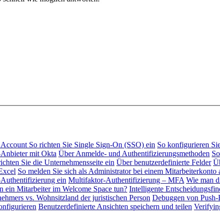
al Account
So richten Sie Single Sign-On (SSO) ein
So konfigurieren S
Anbieter mit Okta
Über Anmelde- und Authentifizierungsmethoden
So
richten Sie die Unternehmensseite ein
Über benutzerdefinierte Felder
Üb
Excel
So melden Sie sich als Administrator bei einem Mitarbeiterkonto 
-Authentifizierung ein
Multifaktor-Authentifizierung – MFA
Wie man di
 ein Mitarbeiter im Welcome Space tun?
Intelligente Entscheidungsfi
ehmers vs. Wohnsitzland der juristischen Person
Debuggen von Push-B
onfigurieren
Benutzerdefinierte Ansichten speichern und teilen
Verifyi