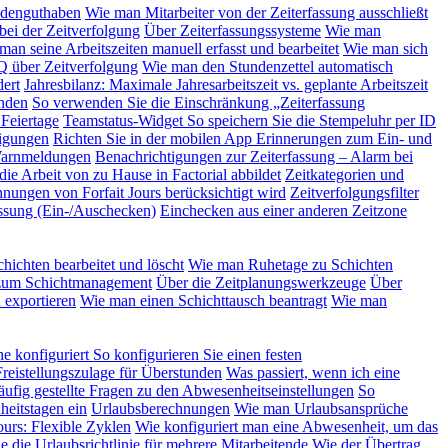
ndenguthaben
Wie man Mitarbeiter von der Zeiterfassung ausschließt
bei der Zeitverfolgung
Über Zeiterfassungssysteme
Wie man
man seine Arbeitszeiten manuell erfasst und bearbeitet
Wie man sich
 über Zeitverfolgung
Wie man den Stundenzettel automatisch
ert
Jahresbilanz: Maximale Jahresarbeitszeit vs. geplante Arbeitszeit
nden
So verwenden Sie die Einschränkung „Zeiterfassung
 Feiertage
Teamstatus-Widget
So speichern Sie die Stempeluhr per ID
tigungen
Richten Sie in der mobilen App Erinnerungen zum Ein- und
 Warnmeldungen
Benachrichtigungen zur Zeiterfassung – Alarm bei
ie Arbeit von zu Hause in Factorial abbildet
Zeitkategorien und
hnungen von Forfait Jours berücksichtigt wird
Zeitverfolgungsfilter
ssung (Ein-/Auschecken)
Einchecken aus einer anderen Zeitzone
hichten bearbeitet und löscht
Wie man Ruhetage zu Schichten
um Schichtmanagement
Über die Zeitplanungswerkzeuge
Über
 exportieren
Wie man einen Schichttausch beantragt
Wie man
e konfiguriert
So konfigurieren Sie einen festen
Freistellungszulage für Überstunden
Was passiert, wenn ich eine
ufig gestellte Fragen zu den Abwesenheitseinstellungen
So
heitstagen ein
Urlaubsberechnungen
Wie man Urlaubsansprüche
Jours: Flexible Zyklen
Wie konfiguriert man eine Abwesenheit, um das
e die Urlaubsrichtlinie für mehrere Mitarbeitende
Wie der Übertrag