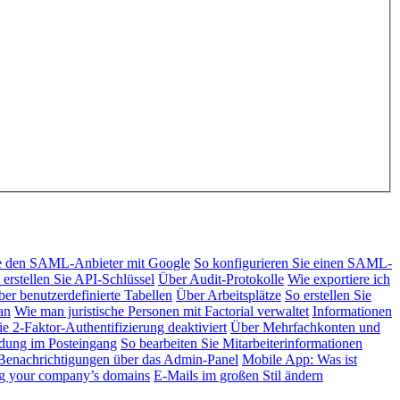
ie den SAML-Anbieter mit Google
So konfigurieren Sie einen SAML-
 erstellen Sie API-Schlüssel
Über Audit-Protokolle
Wie exportiere ich
er benutzerdefinierte Tabellen
Über Arbeitsplätze
So erstellen Sie
an
Wie man juristische Personen mit Factorial verwaltet
Informationen
e 2-Faktor-Authentifizierung deaktiviert
Über Mehrfachkonten und
ndung im Posteingang
So bearbeiten Sie Mitarbeiterinformationen
enachrichtigungen über das Admin-Panel
Mobile App: Was ist
ng your company’s domains
E-Mails im großen Stil ändern