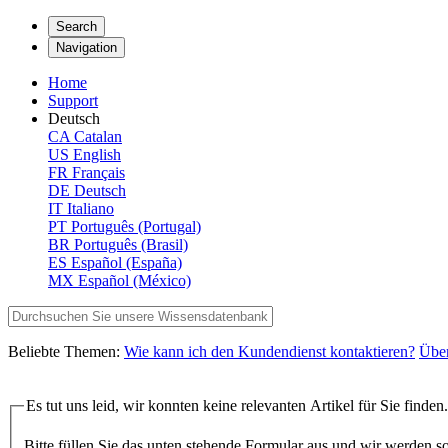
Search
Navigation
Home
Support
Deutsch
CA
Catalan
US
English
FR
Français
DE
Deutsch
IT
Italiano
PT
Português (Portugal)
BR
Português (Brasil)
ES
Español (España)
MX
Español (México)
Beliebte Themen:
Wie kann ich den Kundendienst kontaktieren?
Übe
Es tut uns leid, wir konnten keine relevanten Artikel für Sie finden.
Bitte füllen Sie das unten stehende Formular aus und wir werden s