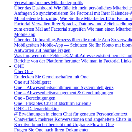
Verwaltung meines Mitarbeiterprofils
Über das Dashboard
Wie fülle ich mein persönliches Mitarbeiter
Anfragen
So synchronisieren Sie Factorial mit Ihrer Kalender
Mitarbeitende hinzufügt
Wie Sie Ihre Mitarbeiter-ID in Factoria
Factorial
Verwalten Ihrer Sprach-, Datums- und Zeiteinstellung
zum ersten Mal auf Factorial zugreifen
Wie man einen Mitarbeit
Mobile app
Über den Onboarding-Prozess über die mobile App
So verwalt
Mobilgeräten
Mobile-App — Schützen Sie Ihr Konto mit biomet
Antworten auf häufige Fragen
Was tun, wenn der Fehler „E-Mail-Adresse existiert bereits“ auft
Berichte von der Plattform herunter
Wie man in Factorial Links
ONE
Über One
Entdecken Sie Gemeinschaften mit One
One auf Mobilgerät
One – Abwesenheitsrichtlinien und Systemintelligenz
One – Abwesenheitsmanagement & Genehmigungen
One - Berechtigungen
One - Flexibles Chat-Bildschirm-Erlebnis
ONE - Datenarchitektur
@Erwähnungen in einem Chat für genauen Personenkontext
Chatverlauf, mehrere Konversationen und angeheftete Chats i
Kreditverbrauchsübersicht und Upgrade-Flow in One
Fragen Sie One nach Ihren Dokumenten