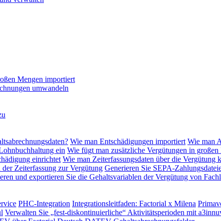
roßen Mengen importiert
 Rechnungen umwandeln
zu
altsabrechnungsdaten?
Wie man Entschädigungen importiert
Wie man Ak
 Lohnbuchhaltung ein
Wie fügt man zusätzliche Vergütungen in großen
hädigung einrichtet
Wie man Zeiterfassungsdaten über die Vergütung 
n der Zeiterfassung zur Vergütung
Generieren Sie SEPA-Zahlungsdateie
eren und exportieren Sie die Gehaltsvariablen der Vergütung von Fachl
rvice
PHC-Integration
Integrationsleitfaden: Factorial x Milena
Primave
l
Verwalten Sie „fest-diskontinuierliche“ Aktivitätsperioden mit a3innu