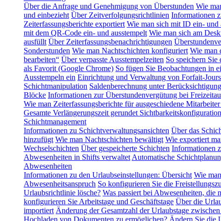
Über die Anfrage und Genehmigung von Überstunden
Wie man
und einbezieht
Über Zeitverfolgungsrichtlinien
Informationen z
Zeiterfassungsberichte exportiert
Wie man sich mit ID ein- und 
mit dem QR-Code ein- und ausstempelt
Wie man sich am Deskt
ausfüllt
Über Zeiterfassungsbenachrichtigungen
Überstundenve
Sonderstunden
Wie man Nachtschichten konfiguriert
Wie man d
bearbeiten“
Über verpasste Ausstempelzeiten
So speichern Sie
als Favorit (Google Chrome)
So fügen Sie Beobachtungen in ei
Ausstempeln ein
Einrichtung und Verwaltung von Forfait-Jours
Schichtmanipulation
Saldenberechnung unter Berücksichtigung 
Blöcke
Informationen zur Überstundenvergütung bei Freizeitau
Wie man Zeiterfassungsberichte für ausgeschiedene Mitarbeiter 
Gesamte Verlängerungszeit gerundet
Sichtbarkeitskonfigurati
Schichtmanagement
Informationen zu Schichtverwaltungsansichten
Über das Schic
hinzufügt
Wie man Nachtschichten bewältigt
Wie exportiert ma
Wechselschichten
Über gespeicherte Schichten
Informationen 
Abwesenheiten in Shifts verwaltet
Automatische Schichtplanu
Abwesenheiten
Informationen zu den Urlaubseinstellungen: Übersicht
Wie man 
Abwesenheitsanspruch
So konfigurieren Sie die Freistellungszu
Urlaubsrichtlinie lösche?
Was passiert bei Abwesenheiten, die 
konfigurieren Sie Arbeitstage und Geschäftstage
Über die Urla
importiert
Änderung der Gesamtzahl der Urlaubstage zwischen
Hochladen von Dokumenten zu ermöglichen?
Ändern Sie die U