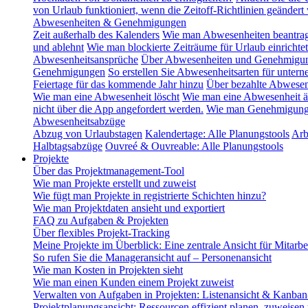
von Urlaub funktioniert, wenn die Zeitoff-Richtlinien geändert
Abwesenheiten & Genehmigungen
Zeit außerhalb des Kalenders
Wie man Abwesenheiten beantra
und ablehnt
Wie man blockierte Zeiträume für Urlaub einrichtet
Abwesenheitsansprüche
Über Abwesenheiten und Genehmigu
Genehmigungen
So erstellen Sie Abwesenheitsarten für unte
Feiertage für das kommende Jahr hinzu
Über bezahlte Abwesen
Wie man eine Abwesenheit löscht
Wie man eine Abwesenheit ä
nicht über die App angefordert werden.
Wie man Genehmigungsg
Abwesenheitsabzüge
Abzug von Urlaubstagen
Kalendertage: Alle Planungstools
Arb
Halbtagsabzüge
Ouvreé & Ouvreable: Alle Planungstools
Projekte
Über das Projektmanagement-Tool
Wie man Projekte erstellt und zuweist
Wie fügt man Projekte in registrierte Schichten hinzu?
Wie man Projektdaten ansieht und exportiert
FAQ zu Aufgaben & Projekten
Über flexibles Projekt-Tracking
Meine Projekte im Überblick: Eine zentrale Ansicht für Mitarbe
So rufen Sie die Manageransicht auf – Personenansicht
Wie man Kosten in Projekten sieht
Wie man einen Kunden einem Projekt zuweist
Verwalten von Aufgaben in Projekten: Listenansicht & Kanban
Projektplanungsansicht: Ressourcen effizient planen, zuweisen