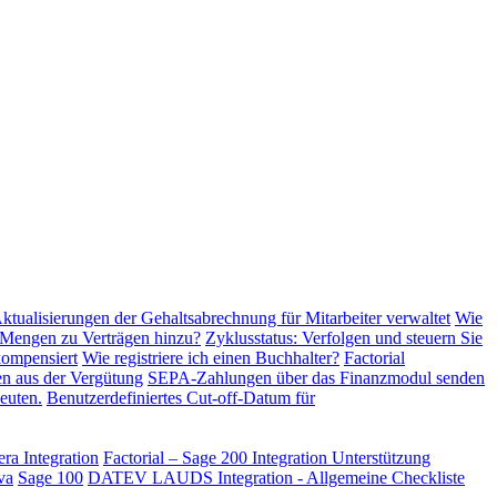
tualisierungen der Gehaltsabrechnung für Mitarbeiter verwaltet
Wie
 Mengen zu Verträgen hinzu?
Zyklusstatus: Verfolgen und steuern Sie
kompensiert
Wie registriere ich einen Buchhalter?
Factorial
n aus der Vergütung
SEPA-Zahlungen über das Finanzmodul senden
euten.
Benutzerdefiniertes Cut-off-Datum für
ra Integration
Factorial – Sage 200 Integration
Unterstützung
va
Sage 100
DATEV LAUDS Integration - Allgemeine Checkliste