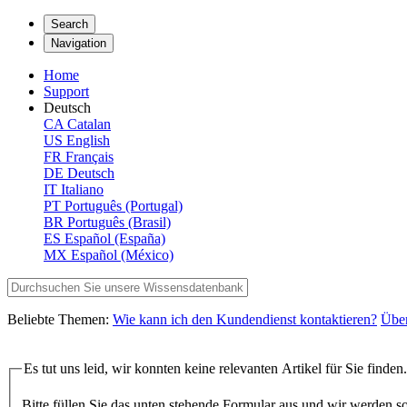
Search
Navigation
Home
Support
Deutsch
CA
Catalan
US
English
FR
Français
DE
Deutsch
IT
Italiano
PT
Português (Portugal)
BR
Português (Brasil)
ES
Español (España)
MX
Español (México)
Beliebte Themen:
Wie kann ich den Kundendienst kontaktieren?
Übe
Es tut uns leid, wir konnten keine relevanten Artikel für Sie finden.
Bitte füllen Sie das unten stehende Formular aus und wir werden s