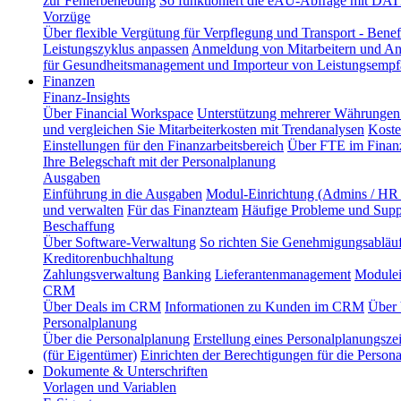
zur Fehlerbehebung
So funktioniert die eAU-Abfrage mit DAT
Vorzüge
Über flexible Vergütung für Verpflegung und Transport - Benef
Leistungszyklus anpassen
Anmeldung von Mitarbeitern und An
für Gesundheitsmanagement und Importeur von Leistungsempf
Finanzen
Finanz-Insights
Über Financial Workspace
Unterstützung mehrerer Währungen 
und vergleichen Sie Mitarbeiterkosten mit Trendanalysen
Koste
Einstellungen für den Finanzarbeitsbereich
Über FTE im Finanz
Ihre Belegschaft mit der Personalplanung
Ausgaben
Einführung in die Ausgaben
Modul-Einrichtung (Admins / HR 
und verwalten
Für das Finanzteam
Häufige Probleme und Supp
Beschaffung
Über Software-Verwaltung
So richten Sie Genehmigungsabläuf
Kreditorenbuchhaltung
Zahlungsverwaltung
Banking
Lieferantenmanagement
Modulei
CRM
Über Deals im CRM
Informationen zu Kunden im CRM
Über 
Personalplanung
Über die Personalplanung
Erstellung eines Personalplanungsze
(für Eigentümer)
Einrichten der Berechtigungen für die Person
Dokumente & Unterschriften
Vorlagen und Variablen