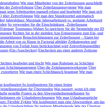
ndenguthaben
Wie man Mitarbeiter von der Zeiterfassung ausschließt
bei der Zeitverfolgung
Über Zeiterfassungssysteme
Wie man
man seine Arbeitszeiten manuell erfasst und bearbeitet
Wie man sich
 über Zeitverfolgung
Wie man den Stundenzettel automatisch
ert
Jahresbilanz: Maximale Jahresarbeitszeit vs. geplante Arbeitszeit
nden
So verwenden Sie die Einschränkung „Zeiterfassung
 Feiertage
Teamstatus-Widget
So speichern Sie die Stempeluhr per ID
tigungen
Richten Sie in der mobilen App Erinnerungen zum Ein- und
 Warnmeldungen
Benachrichtigungen zur Zeiterfassung – Alarm bei
ie Arbeit von zu Hause in Factorial abbildet
Zeitkategorien und
hnungen von Forfait Jours berücksichtigt wird
Zeitverfolgungsfilter
ssung (Ein-/Auschecken)
Einchecken aus einer anderen Zeitzone
hichten bearbeitet und löscht
Wie man Ruhetage zu Schichten
um Schichtmanagement
Über die Zeitplanungswerkzeuge
Über
 exportieren
Wie man einen Schichttausch beantragt
Wie man
e konfiguriert
So konfigurieren Sie einen festen
Freistellungszulage für Überstunden
Was passiert, wenn ich eine
ufig gestellte Fragen zu den Abwesenheitseinstellungen
So
heitstagen ein
Urlaubsberechnungen
Wie man Urlaubsansprüche
Jours: Flexible Zyklen
Wie konfiguriert man eine Abwesenheit, um das
e die Urlaubsrichtlinie für mehrere Mitarbeitende
Wie der Übertrag