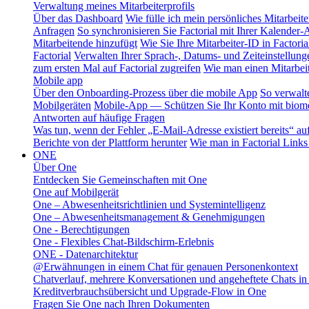
Verwaltung meines Mitarbeiterprofils
Über das Dashboard
Wie fülle ich mein persönliches Mitarbeiter
Anfragen
So synchronisieren Sie Factorial mit Ihrer Kalender
Mitarbeitende hinzufügt
Wie Sie Ihre Mitarbeiter-ID in Factoria
Factorial
Verwalten Ihrer Sprach-, Datums- und Zeiteinstellung
zum ersten Mal auf Factorial zugreifen
Wie man einen Mitarbeit
Mobile app
Über den Onboarding-Prozess über die mobile App
So verwalt
Mobilgeräten
Mobile-App — Schützen Sie Ihr Konto mit biomet
Antworten auf häufige Fragen
Was tun, wenn der Fehler „E-Mail-Adresse existiert bereits“ auft
Berichte von der Plattform herunter
Wie man in Factorial Links
ONE
Über One
Entdecken Sie Gemeinschaften mit One
One auf Mobilgerät
One – Abwesenheitsrichtlinien und Systemintelligenz
One – Abwesenheitsmanagement & Genehmigungen
One - Berechtigungen
One - Flexibles Chat-Bildschirm-Erlebnis
ONE - Datenarchitektur
@Erwähnungen in einem Chat für genauen Personenkontext
Chatverlauf, mehrere Konversationen und angeheftete Chats i
Kreditverbrauchsübersicht und Upgrade-Flow in One
Fragen Sie One nach Ihren Dokumenten