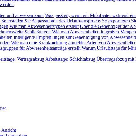
 werden
gen und zuweisen kann
Was passiert, wenn ein Mitarbeiter während ein
So erstellen Sie Anpassungen des Urlaubsanspruchs
So exportieren Si
ngen
Wie man Abwesenheitstypen erstellt
Über die Genehmiger der Ab
rnehmensweite Schließungen
Wie man Abwesenheiten in großen Mengen
heiten
Intelligente Empfehlungen zur Genehmigung von Abwesenheit
ndert
Wie man eine Krankmeldung anmeldet
Arten von Abwesenheiten
ruppen für Abwesenheitsanträge erstellt
Warum Urlaubstage für Mitar
eitstage: Vertragsabzug
Arbeitstage: Schichtabzug
Übertragsabzug mit
iter
-Ansicht
 und verwalten