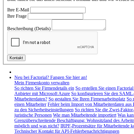
Ihre E-Mail
Ihre Frage
Beschreibung (Details)
Neu bei Factorial? Fangen Sie hier an!
Mein Firmenkonto verwalten
So richten Sie Firmendetails ein
So erstellen Sie einen Factori
Anbieter mit Microsoft Azure
So konfigurieren Sie den SAML-
Mitarbeiterdaten?
So gestalten Sie Ihren Firmenarbeitsplatz
So 
einen Mitarbeiter
Fehler beim Import von Mitarbeiterdaten aus 
zu den Sicherheitseinstellungen
So richten Sie die Zwei-Faktor
juristische Personen
Wie man Mitarbeitende importiert
Was kann
Grenzüberschreitende Beschäftigung: Wohnsitzland des Arbeitn
möglich und was nicht?
IRPF-Prozentsätze für Mitarbeitende k
Technischer Kontakt für API-Fehlerbenachrichtigungen