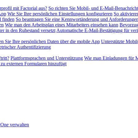
profil mit Factorial aus?
So richten Sie Mobil- und E-Mail-Benachrich
-App
Wie Sie Ihre persönlichen Einstellungen konfigurieren
So aktiviere
l finden
So beantragen Sie eine Kennwortänderung und Anforderungen
en
Wie man den Arbeitsplan eines Mitarbeiters einsehen kann
Bevorzug
er in den Ruhestand versetzt
Automatische E-Mail-Bestätigung für veri
en Sie Ihre persönlichen Daten über die mobile App
Unterstützte Mobil
rischer Authentifizierung
ritt?
Plattformsprachen und Unterstützung
Wie man Einladungen für Mi
 zu externen Formularen hinzufügt
n One verwalten