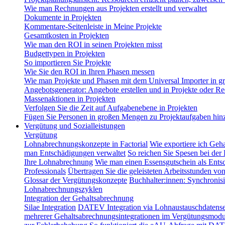
Wie man Rechnungen aus Projekten erstellt und verwaltet
Dokumente in Projekten
Kommentare-Seitenleiste in Meine Projekte
Gesamtkosten in Projekten
Wie man den ROI in seinen Projekten misst
Budgettypen in Projekten
So importieren Sie Projekte
Wie Sie den ROI in Ihren Phasen messen
Wie man Projekte und Phasen mit dem Universal Importer in g
Angebotsgenerator: Angebote erstellen und in Projekte oder
Massenaktionen in Projekten
Verfolgen Sie die Zeit auf Aufgabenebene in Projekten
Fügen Sie Personen in großen Mengen zu Projektaufgaben hin
Vergütung und Sozialleistungen
Vergütung
Lohnabrechnungskonzepte in Factorial
Wie exportiere ich Geh
man Entschädigungen verwaltet
So reichen Sie Spesen bei der
Ihre Lohnabrechnung
Wie man einen Essensgutschein als Entsc
Professionals
Übertragen Sie die geleisteten Arbeitsstunden vo
Glossar der Vergütungskonzepte
Buchhalter:innen: Synchronisi
Lohnabrechnungszyklen
Integration der Gehaltsabrechnung
Silae Integration
DATEV Integration via Lohnaustauschdatense
mehrerer Gehaltsabrechnungsintegrationen im Vergütungsmodu