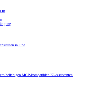
 Ort
en
tätigung
ensläufen in One
em beliebigen MCP-kompatiblen KI-Assistenten