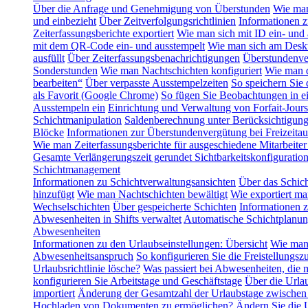
Über die Anfrage und Genehmigung von Überstunden
Wie man
und einbezieht
Über Zeitverfolgungsrichtlinien
Informationen z
Zeiterfassungsberichte exportiert
Wie man sich mit ID ein- und 
mit dem QR-Code ein- und ausstempelt
Wie man sich am Deskt
ausfüllt
Über Zeiterfassungsbenachrichtigungen
Überstundenve
Sonderstunden
Wie man Nachtschichten konfiguriert
Wie man d
bearbeiten“
Über verpasste Ausstempelzeiten
So speichern Sie
als Favorit (Google Chrome)
So fügen Sie Beobachtungen in ei
Ausstempeln ein
Einrichtung und Verwaltung von Forfait-Jours
Schichtmanipulation
Saldenberechnung unter Berücksichtigung 
Blöcke
Informationen zur Überstundenvergütung bei Freizeitau
Wie man Zeiterfassungsberichte für ausgeschiedene Mitarbeiter 
Gesamte Verlängerungszeit gerundet
Sichtbarkeitskonfigurati
Schichtmanagement
Informationen zu Schichtverwaltungsansichten
Über das Schic
hinzufügt
Wie man Nachtschichten bewältigt
Wie exportiert ma
Wechselschichten
Über gespeicherte Schichten
Informationen 
Abwesenheiten in Shifts verwaltet
Automatische Schichtplanu
Abwesenheiten
Informationen zu den Urlaubseinstellungen: Übersicht
Wie man 
Abwesenheitsanspruch
So konfigurieren Sie die Freistellungszu
Urlaubsrichtlinie lösche?
Was passiert bei Abwesenheiten, die 
konfigurieren Sie Arbeitstage und Geschäftstage
Über die Urla
importiert
Änderung der Gesamtzahl der Urlaubstage zwischen
Hochladen von Dokumenten zu ermöglichen?
Ändern Sie die U