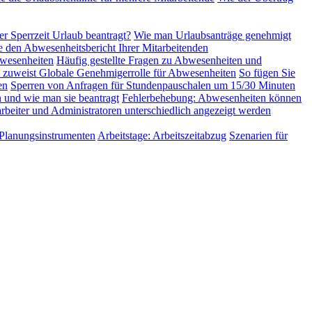
er Sperrzeit Urlaub beantragt?
Wie man Urlaubsanträge genehmigt
e den Abwesenheitsbericht Ihrer Mitarbeitenden
wesenheiten
Häufig gestellte Fragen zu Abwesenheiten und
 zuweist
Globale Genehmigerrolle für Abwesenheiten
So fügen Sie
en
Sperren von Anfragen für Stundenpauschalen um 15/30 Minuten
 und wie man sie beantragt
Fehlerbehebung: Abwesenheiten können
beiter und Administratoren unterschiedlich angezeigt werden
 Planungsinstrumenten
Arbeitstage: Arbeitszeitabzug
Szenarien für