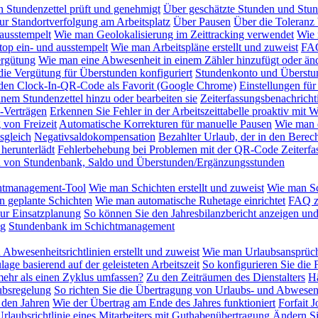
 Stundenzettel prüft und genehmigt
Über geschätzte Stunden und Stu
ur Standortverfolgung am Arbeitsplatz
Über Pausen
Über die Toleranz 
ausstempelt
Wie man Geolokalisierung im Zeittracking verwendet
Wie 
op ein- und ausstempelt
Wie man Arbeitspläne erstellt und zuweist
FAQ
rgütung
Wie man eine Abwesenheit in einem Zähler hinzufügt oder änd
ie Vergütung für Überstunden konfiguriert
Stundenkonto und Überstu
 den Clock-In-QR-Code als Favorit (Google Chrome)
Einstellungen für
nem Stundenzettel hinzu oder bearbeiten sie
Zeiterfassungsbenachrich
-Verträgen
Erkennen Sie Fehler in der Arbeitszeittabelle proaktiv mit
von Freizeit
Automatische Korrekturen für manuelle Pausen
Wie man d
sgleich
Negativsaldokompensation
Bezahlter Urlaub, der in den Berec
herunterlädt
Fehlerbehebung bei Problemen mit der QR-Code Zeiterfa
on von Stundenbank, Saldo und Überstunden/Ergänzungsstunden
htmanagement-Tool
Wie man Schichten erstellt und zuweist
Wie man Sc
n geplante Schichten
Wie man automatische Ruhetage einrichtet
FAQ z
zur Einsatzplanung
So können Sie den Jahresbilanzbericht anzeigen und
ng
Stundenbank im Schichtmanagement
Abwesenheitsrichtlinien erstellt und zuweist
Wie man Urlaubsansprüch
lage basierend auf der geleisteten Arbeitszeit
So konfigurieren Sie die 
mehr als einen Zyklus umfassen?
Zu den Zeiträumen des Dienstalters
Hä
ubsregelung
So richten Sie die Übertragung von Urlaubs- und Abwesen
 den Jahren
Wie der Übertrag am Ende des Jahres funktioniert
Forfait 
rlaubsrichtlinie eines Mitarbeiters mit Guthabenübertragung
Ändern Si