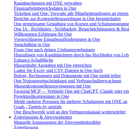
Raumbuchungen mit ONE verwalten
Finanzarbeitsbereichsdaten in One
Ticketing und One: Verwalte alle Mitarbeiteranfragen an einem
Berichte zur Kostenstellenzuordnung in One herunterladen
One gemeinsame Gestaltung von Kursen und Schulungsgrupp
One IA - Richtlinien - Sichtbarkeit, Benachrichtigungen & Bes
Willkommen Erfahrung für One
Vorgeschlagene Eingabeaufforderungen in One
Sprachdiktat in One
Frage One nach deinen Umfrageergebnissen
Hinzufügen von Kandidat/innen durch das Hochladen von Leb
Enhance-Schaltfläche
Massenhafte Ausgaben mit One einreichen
Laden Sie Excel- und CSV-Dateien in One hoch
Belege, Rechnungen und Dokumente mit One mobil teilen
One Nutzungseinschränkung und Verbrauchsüberwachung
Massenkostenstellenzuweisungen mit One
Factorial MCP — Verbinde One mit ChatGPT, Claude oder ein
Projektzeitkommentare in One
Melde mehrere Personen für mehrere Schulungen mit ONE an
Goals - Targets by periods
One Beschwerde wird an den Vertrauenskanaal weitergeleitet
Zeiterfassung & Abwesenheiten
Manuelle Anpassungen der Abwesenheitszähler
Zeiterfassung