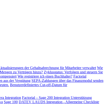
tualisierungen der Gehaltsabrechnung für Mitarbeiter verwaltet
Wie
 Mengen zu Verträgen hinzu?
Zyklusstatus: Verfolgen und steuern Sie
kompensiert
Wie registriere ich einen Buchhalter?
Factorial
n aus der Vergütung
SEPA-Zahlungen über das Finanzmodul senden
euten.
Benutzerdefiniertes Cut-off-Datum für
ra Integration
Factorial – Sage 200 Integration
Unterstützung
va
Sage 100
DATEV LAUDS Integration - Allgemeine Checkliste