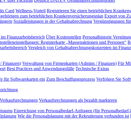
EV über Factorial
Deutsch DATEV Gehaltsabrechnungsfelder
its Card
Wellness-Vorteil
Registrieren Sie einen betrieblichen Kranken
gehörigen zum betrieblichen Krankenversicherungsplan
Export von Zu
ängern
Sozialleistungen in der Gehaltsabrechnung
Vergünstigungen für 
im Finanzarbeitsbereich
Über Kostenstellen
Personalhistorie
Vergütung
nstelleneinstellungen: Registerkarte „Massenaktionen und Personen“
B
arbeitsbereich
Vergleich von Gehaltsabrechnungskonzepten im Finanza
/ Finanzen)
Verwaltung von Firmenkarten (Admins / Finanzen)
Für Mi
ort
Best Practices und Anwendungsfälle
Technische Extras
e für Softwarekarten ein
Zum Beschaffungsprozess
Verfolgen Sie Sof
nrichtung
Verkaufsrechnungen
Verkaufsrechnungen als bezahlt markieren
itraums
Einreichung von Personalbedarf-Anfragen (für Personalbedarf-
alplanung
Wie die Personalplanung mit der Rekrutierung verbunden ist