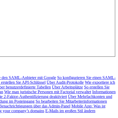
ie den SAML-Anbieter mit Google
So konfigurieren Sie einen SAML-
 erstellen Sie API-Schlüssel
Über Audit-Protokolle
Wie exportiere ich
er benutzerdefinierte Tabellen
Über Arbeitsplätze
So erstellen Sie
an
Wie man juristische Personen mit Factorial verwaltet
Informationen
e 2-Faktor-Authentifizierung deaktiviert
Über Mehrfachkonten und
ndung im Posteingang
So bearbeiten Sie Mitarbeiterinformationen
enachrichtigungen über das Admin-Panel
Mobile App: Was ist
ng your company’s domains
E-Mails im großen Stil ändern