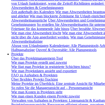
von Urlaub funktioniert, wenn die Zeitoff-Richtlinien geändert
Abwesenheiten & Genehmigungen
Zeit außerhalb des Kalenders
Wie man Abwesenheiten beantra
und ablehnt
Wie man blockierte Zeiträume für Urlaub einrichtet
Abwesenheitsansprüche
Über Abwesenheiten und Genehmigu
Genehmigungen
So erstellen Sie Abwesenheitsarten für unte
Feiertage für das kommende Jahr hinzu
Über bezahlte Abwesen
Wie man eine Abwesenheit löscht
Wie man eine Abwesenheit ä
nicht über die App angefordert werden.
Wie man Genehmigungsg
Abwesenheitsabzüge
Abzug von Urlaubstagen
Kalendertage: Alle Planungstools
Arb
Halbtagsabzüge
Ouvreé & Ouvreable: Alle Planungstools
Projekte
Über das Projektmanagement-Tool
Wie man Projekte erstellt und zuweist
Wie fügt man Projekte in registrierte Schichten hinzu?
Wie man Projektdaten ansieht und exportiert
FAQ zu Aufgaben & Projekten
Über flexibles Projekt-Tracking
Meine Projekte im Überblick: Eine zentrale Ansicht für Mitarbe
So rufen Sie die Manageransicht auf – Personenansicht
Wie man Kosten in Projekten sieht
Wie man einen Kunden einem Projekt zuweist
Verwalten von Aufgaben in Projekten: Listenansicht & Kanban
Projektplanungsansicht: Ressourcen effizient planen, zuweisen