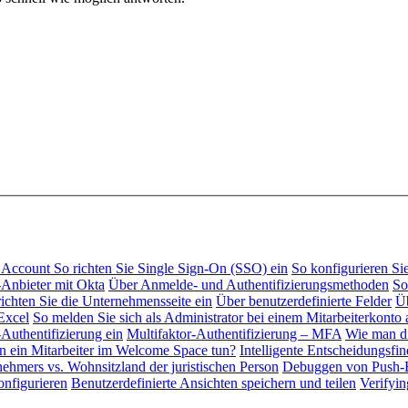
al Account
So richten Sie Single Sign-On (SSO) ein
So konfigurieren S
Anbieter mit Okta
Über Anmelde- und Authentifizierungsmethoden
So
richten Sie die Unternehmensseite ein
Über benutzerdefinierte Felder
Üb
Excel
So melden Sie sich als Administrator bei einem Mitarbeiterkonto 
-Authentifizierung ein
Multifaktor-Authentifizierung – MFA
Wie man di
 ein Mitarbeiter im Welcome Space tun?
Intelligente Entscheidungsfi
ehmers vs. Wohnsitzland der juristischen Person
Debuggen von Push-B
onfigurieren
Benutzerdefinierte Ansichten speichern und teilen
Verifyi