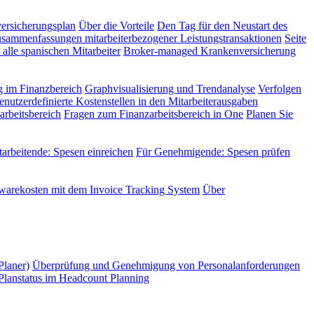
versicherungsplan
Über die Vorteile
Den Tag für den Neustart des
sammenfassungen mitarbeiterbezogener Leistungstransaktionen
Seite
alle spanischen Mitarbeiter
Broker-managed Krankenversicherung
 im Finanzbereich
Graphvisualisierung und Trendanalyse
Verfolgen
enutzerdefinierte Kostenstellen in den Mitarbeiterausgaben
rbeitsbereich
Fragen zum Finanzarbeitsbereich in One
Planen Sie
tarbeitende: Spesen einreichen
Für Genehmigende: Spesen prüfen
twarekosten mit dem Invoice Tracking System
Über
Planer)
Überprüfung und Genehmigung von Personalanforderungen
Planstatus im Headcount Planning