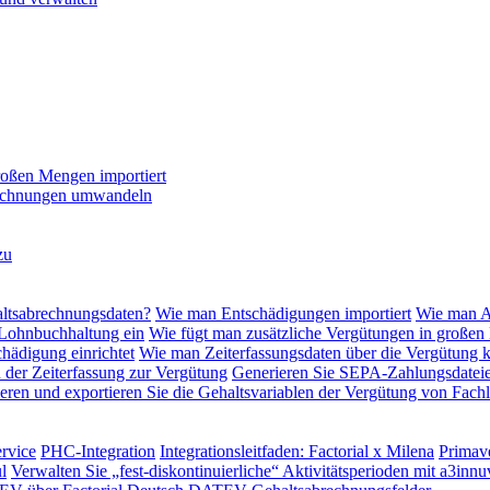
roßen Mengen importiert
 Rechnungen umwandeln
zu
altsabrechnungsdaten?
Wie man Entschädigungen importiert
Wie man Ak
 Lohnbuchhaltung ein
Wie fügt man zusätzliche Vergütungen in großen
hädigung einrichtet
Wie man Zeiterfassungsdaten über die Vergütung 
n der Zeiterfassung zur Vergütung
Generieren Sie SEPA-Zahlungsdateie
eren und exportieren Sie die Gehaltsvariablen der Vergütung von Fachl
rvice
PHC-Integration
Integrationsleitfaden: Factorial x Milena
Primave
l
Verwalten Sie „fest-diskontinuierliche“ Aktivitätsperioden mit a3innu