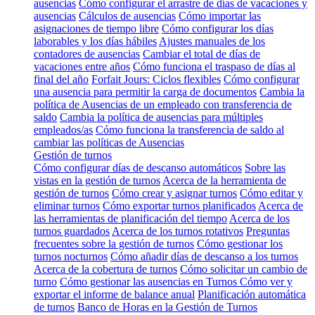
ausencias
Cómo configurar el arrastre de días de vacaciones y
ausencias
Cálculos de ausencias
Cómo importar las
asignaciones de tiempo libre
Cómo configurar los días
laborables y los días hábiles
Ajustes manuales de los
contadores de ausencias
Cambiar el total de días de
vacaciones entre años
Cómo funciona el traspaso de días al
final del año
Forfait Jours: Ciclos flexibles
Cómo configurar
una ausencia para permitir la carga de documentos
Cambia la
política de Ausencias de un empleado con transferencia de
saldo
Cambia la política de ausencias para múltiples
empleados/as
Cómo funciona la transferencia de saldo al
cambiar las políticas de Ausencias
Gestión de turnos
Cómo configurar días de descanso automáticos
Sobre las
vistas en la gestión de turnos
Acerca de la herramienta de
gestión de turnos
Cómo crear y asignar turnos
Cómo editar y
eliminar turnos
Cómo exportar turnos planificados
Acerca de
las herramientas de planificación del tiempo
Acerca de los
turnos guardados
Acerca de los turnos rotativos
Preguntas
frecuentes sobre la gestión de turnos
Cómo gestionar los
turnos nocturnos
Cómo añadir días de descanso a los turnos
Acerca de la cobertura de turnos
Cómo solicitar un cambio de
turno
Cómo gestionar las ausencias en Turnos
Cómo ver y
exportar el informe de balance anual
Planificación automática
de turnos
Banco de Horas en la Gestión de Turnos