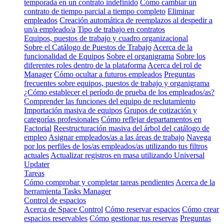
temporada en un contrato indefinido
Cómo cambiar un
contrato de tiempo parcial a tiempo completo
Eliminar
empleados
Creación automática de reemplazos al despedir a
un/a empleado/a
Tipo de trabajo en contratos
Equipos, puestos de trabajo y cuadro organizacional
Sobre el Catálogo de Puestos de Trabajo
Acerca de la
funcionalidad de Equipos
Sobre el organigrama
Sobre los
diferentes roles dentro de la plataforma
Acerca del rol de
Manager
Cómo ocultar a futuros empleados
Preguntas
frecuentes sobre equipos, puestos de trabajo y organigrama
¿Cómo establecer el período de prueba de los empleados/as?
Comprender las funciones del equipo de reclutamiento
Importación masiva de equipos
Grupos de cotización y
categorías profesionales
Cómo reflejar departamentos en
Factorial
Reestructuración masiva del árbol del catálogo de
empleo
Asignar empleados/as a las áreas de trabajo
Navega
por los perfiles de los/as empleados/as utilizando tus filtros
actuales
Actualizar registros en masa utilizando Universal
Updater
Tareas
Cómo comprobar y completar tareas pendientes
Acerca de la
herramienta Tasks Manager
Control de espacios
Acerca de Space Control
Cómo reservar espacios
Cómo crear
espacios reservables
Cómo gestionar tus reservas
Preguntas