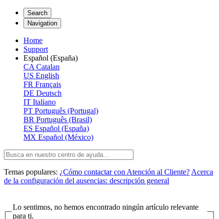
Search
Navigation
Home
Support
Español (España)
CA
Catalan
US
English
FR
Français
DE
Deutsch
IT
Italiano
PT
Português (Portugal)
BR
Português (Brasil)
ES
Español (España)
MX
Español (México)
Temas populares:
¿Cómo contactar con Atención al Cliente?
Acerca
de la configuración del ausencias: descripción general
Lo sentimos, no hemos encontrado ningún artículo relevante
para ti.