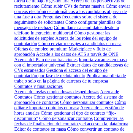
oferta de trabajo y gestionarla
Acerca de las perspectivas de
reclutamiento
Cómo subir CVs de forma masiva
Cómo enviar
correos electrónicos automáticos a los candidatos al pasar de
una fase a otra
Preguntas frecuentes sobre el sistema de
seguimiento de solicitantes
Cómo configurar plantillas de
mensajes de rechazo
Cómo llamar a candidatos desde tu
teléfono
Integración multiportal
Cómo gestionar las
solicitudes de empleo
Acerca de los roles del equipo de
contratación
Cómo enviar mensajes a candidatos en masa
Ofertas de empleo premium: Marketplace y flujo de
aprobación
Accede a los datos de ATS a través de ONE
Acerca del Plan de contrataciones
Importa vacantes en masa
con el importador universal
Extraer datos de candidatos/as de
CVs escaneados
Gestiona el acceso del equipo de
contratación por fase de reclutamiento
Publica una oferta de
trabajo solo en la página de carreras de tu empresa
Contratos y finalizaciones
Acerca de los/las empleados/as despedidos/as
Acerca de
Contratos
Cómo gestionar contratos
Acerca del sistema de
aprobación de contratos
Cómo personalizar contratos
Cómo
editar e importar contratos en masa
Acerca de la gestión de
horas anuales
Cómo gestionar el tipo de contrato “fijo-
discontinuo”
Cómo personalizar contratos
Comprender las
fechas de finalización del contrato y el acceso a la plataforma
Editor de contratos en masa
Cómo convertir un contrato de