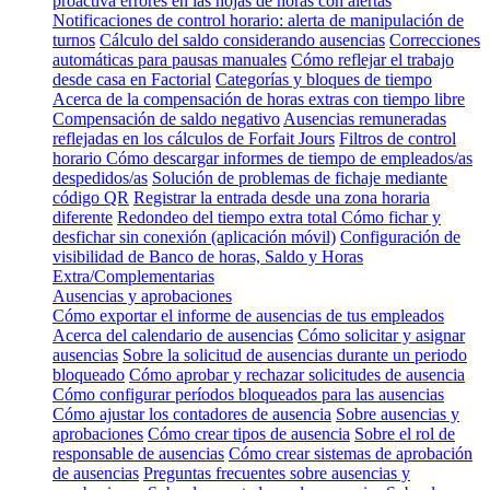
proactiva errores en las hojas de horas con alertas
Notificaciones de control horario: alerta de manipulación de
turnos
Cálculo del saldo considerando ausencias
Correcciones
automáticas para pausas manuales
Cómo reflejar el trabajo
desde casa en Factorial
Categorías y bloques de tiempo
Acerca de la compensación de horas extras con tiempo libre
Compensación de saldo negativo
Ausencias remuneradas
reflejadas en los cálculos de Forfait Jours
Filtros de control
horario
Cómo descargar informes de tiempo de empleados/as
despedidos/as
Solución de problemas de fichaje mediante
código QR
Registrar la entrada desde una zona horaria
diferente
Redondeo del tiempo extra total
Cómo fichar y
desfichar sin conexión (aplicación móvil)
Configuración de
visibilidad de Banco de horas, Saldo y Horas
Extra/Complementarias
Ausencias y aprobaciones
Cómo exportar el informe de ausencias de tus empleados
Acerca del calendario de ausencias
Cómo solicitar y asignar
ausencias
Sobre la solicitud de ausencias durante un periodo
bloqueado
Cómo aprobar y rechazar solicitudes de ausencia
Cómo configurar períodos bloqueados para las ausencias
Cómo ajustar los contadores de ausencia
Sobre ausencias y
aprobaciones
Cómo crear tipos de ausencia
Sobre el rol de
responsable de ausencias
Cómo crear sistemas de aprobación
de ausencias
Preguntas frecuentes sobre ausencias y