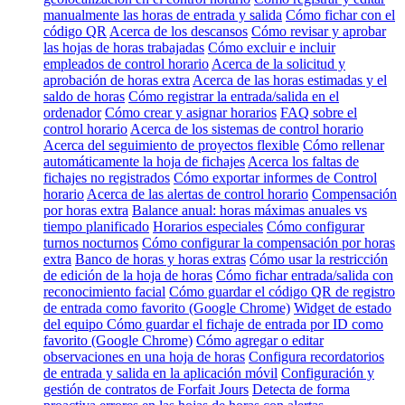
manualmente las horas de entrada y salida
Cómo fichar con el
código QR
Acerca de los descansos
Cómo revisar y aprobar
las hojas de horas trabajadas
Cómo excluir e incluir
empleados de control horario
Acerca de la solicitud y
aprobación de horas extra
Acerca de las horas estimadas y el
saldo de horas
Cómo registrar la entrada/salida en el
ordenador
Cómo crear y asignar horarios
FAQ sobre el
control horario
Acerca de los sistemas de control horario
Acerca del seguimiento de proyectos flexible
Cómo rellenar
automáticamente la hoja de fichajes
Acerca los faltas de
fichajes no registrados
Cómo exportar informes de Control
horario
Acerca de las alertas de control horario
Compensación
por horas extra
Balance anual: horas máximas anuales vs
tiempo planificado
Horarios especiales
Cómo configurar
turnos nocturnos
Cómo configurar la compensación por horas
extra
Banco de horas y horas extras
Cómo usar la restricción
de edición de la hoja de horas
Cómo fichar entrada/salida con
reconocimiento facial
Cómo guardar el código QR de registro
de entrada como favorito (Google Chrome)
Widget de estado
del equipo
Cómo guardar el fichaje de entrada por ID como
favorito (Google Chrome)
Cómo agregar o editar
observaciones en una hoja de horas
Configura recordatorios
de entrada y salida en la aplicación móvil
Configuración y
gestión de contratos de Forfait Jours
Detecta de forma