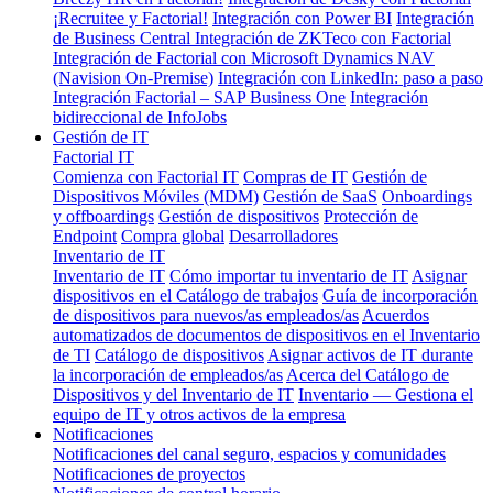
¡Recruitee y Factorial!
Integración con Power BI
Integración
de Business Central
Integración de ZKTeco con Factorial
Integración de Factorial con Microsoft Dynamics NAV
(Navision On-Premise)
Integración con LinkedIn: paso a paso
Integración Factorial – SAP Business One
Integración
bidireccional de InfoJobs
Gestión de IT
Factorial IT
Comienza con Factorial IT
Compras de IT
Gestión de
Dispositivos Móviles (MDM)
Gestión de SaaS
Onboardings
y offboardings
Gestión de dispositivos
Protección de
Endpoint
Compra global
Desarrolladores
Inventario de IT
Inventario de IT
Cómo importar tu inventario de IT
Asignar
dispositivos en el Catálogo de trabajos
Guía de incorporación
de dispositivos para nuevos/as empleados/as
Acuerdos
automatizados de documentos de dispositivos en el Inventario
de TI
Catálogo de dispositivos
Asignar activos de IT durante
la incorporación de empleados/as
Acerca del Catálogo de
Dispositivos y del Inventario de IT
Inventario — Gestiona el
equipo de IT y otros activos de la empresa
Notificaciones
Notificaciones del canal seguro, espacios y comunidades
Notificaciones de proyectos