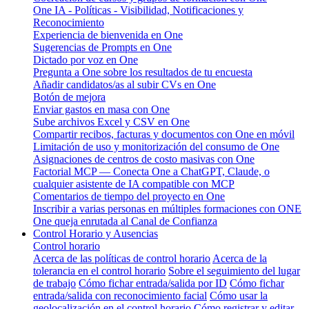
One IA - Políticas - Visibilidad, Notificaciones y
Reconocimiento
Experiencia de bienvenida en One
Sugerencias de Prompts en One
Dictado por voz en One
Pregunta a One sobre los resultados de tu encuesta
Añadir candidatos/as al subir CVs en One
Botón de mejora
Enviar gastos en masa con One
Sube archivos Excel y CSV en One
Compartir recibos, facturas y documentos con One en móvil
Limitación de uso y monitorización del consumo de One
Asignaciones de centros de costo masivas con One
Factorial MCP — Conecta One a ChatGPT, Claude, o
cualquier asistente de IA compatible con MCP
Comentarios de tiempo del proyecto en One
Inscribir a varias personas en múltiples formaciones con ONE
One queja enrutada al Canal de Confianza
Control Horario y Ausencias
Control horario
Acerca de las políticas de control horario
Acerca de la
tolerancia en el control horario
Sobre el seguimiento del lugar
de trabajo
Cómo fichar entrada/salida por ID
Cómo fichar
entrada/salida con reconocimiento facial
Cómo usar la
geolocalización en el control horario
Cómo registrar y editar