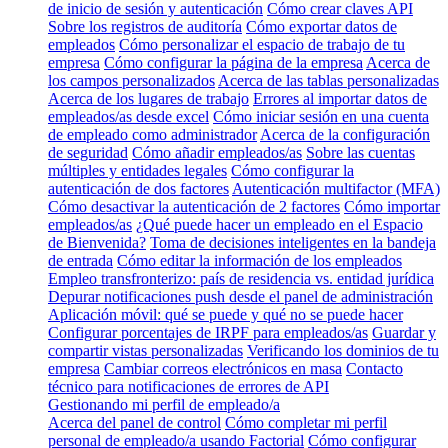
de inicio de sesión y autenticación
Cómo crear claves API
Sobre los registros de auditoría
Cómo exportar datos de
empleados
Cómo personalizar el espacio de trabajo de tu
empresa
Cómo configurar la página de la empresa
Acerca de
los campos personalizados
Acerca de las tablas personalizadas
Acerca de los lugares de trabajo
Errores al importar datos de
empleados/as desde excel
Cómo iniciar sesión en una cuenta
de empleado como administrador
Acerca de la configuración
de seguridad
Cómo añadir empleados/as
Sobre las cuentas
múltiples y entidades legales
Cómo configurar la
autenticación de dos factores
Autenticación multifactor (MFA)
Cómo desactivar la autenticación de 2 factores
Cómo importar
empleados/as
¿Qué puede hacer un empleado en el Espacio
de Bienvenida?
Toma de decisiones inteligentes en la bandeja
de entrada
Cómo editar la información de los empleados
Empleo transfronterizo: país de residencia vs. entidad jurídica
Depurar notificaciones push desde el panel de administración
Aplicación móvil: qué se puede y qué no se puede hacer
Configurar porcentajes de IRPF para empleados/as
Guardar y
compartir vistas personalizadas
Verificando los dominios de tu
empresa
Cambiar correos electrónicos en masa
Contacto
técnico para notificaciones de errores de API
Gestionando mi perfil de empleado/a
Acerca del panel de control
Cómo completar mi perfil
personal de empleado/a usando Factorial
Cómo configurar