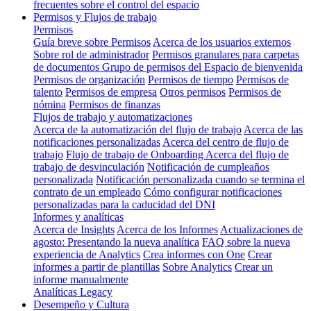
frecuentes sobre el control del espacio
Permisos y Flujos de trabajo
Permisos
Guía breve sobre Permisos
Acerca de los usuarios externos
Sobre rol de administrador
Permisos granulares para carpetas
de documentos
Grupo de permisos del Espacio de bienvenida
Permisos de organización
Permisos de tiempo
Permisos de
talento
Permisos de empresa
Otros permisos
Permisos de
nómina
Permisos de finanzas
Flujos de trabajo y automatizaciones
Acerca de la automatización del flujo de trabajo
Acerca de las
notificaciones personalizadas
Acerca del centro de flujo de
trabajo
Flujo de trabajo de Onboarding
Acerca del flujo de
trabajo de desvinculación
Notificación de cumpleaños
personalizada
Notificación personalizada cuando se termina el
contrato de un empleado
Cómo configurar notificaciones
personalizadas para la caducidad del DNI
Informes y analíticas
Acerca de Insights
Acerca de los Informes
Actualizaciones de
agosto: Presentando la nueva analítica
FAQ sobre la nueva
experiencia de Analytics
Crea informes con One
Crear
informes a partir de plantillas
Sobre Analytics
Crear un
informe manualmente
Analíticas Legacy
Desempeño y Cultura