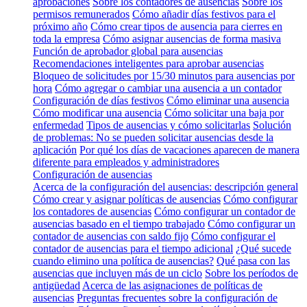
aprobaciones
Sobre los contadores de ausencias
Sobre los
permisos remunerados
Cómo añadir días festivos para el
próximo año
Cómo crear tipos de ausencia para cierres en
toda la empresa
Cómo asignar ausencias de forma masiva
Función de aprobador global para ausencias
Recomendaciones inteligentes para aprobar ausencias
Bloqueo de solicitudes por 15/30 minutos para ausencias por
hora
Cómo agregar o cambiar una ausencia a un contador
Configuración de días festivos
Cómo eliminar una ausencia
Cómo modificar una ausencia
Cómo solicitar una baja por
enfermedad
Tipos de ausencias y cómo solicitarlas
Solución
de problemas: No se pueden solicitar ausencias desde la
aplicación
Por qué los días de vacaciones aparecen de manera
diferente para empleados y administradores
Configuración de ausencias
Acerca de la configuración del ausencias: descripción general
Cómo crear y asignar políticas de ausencias
Cómo configurar
los contadores de ausencias
Cómo configurar un contador de
ausencias basado en el tiempo trabajado
Cómo configurar un
contador de ausencias con saldo fijo
Cómo configurar el
contador de ausencias para el tiempo adicional
¿Qué sucede
cuando elimino una política de ausencias?
Qué pasa con las
ausencias que incluyen más de un ciclo
Sobre los períodos de
antigüedad
Acerca de las asignaciones de políticas de
ausencias
Preguntas frecuentes sobre la configuración de