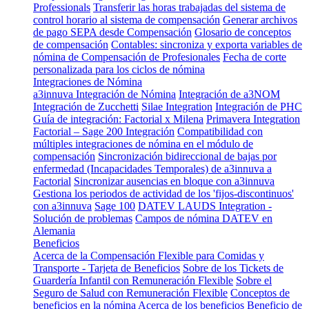
Professionals
Transferir las horas trabajadas del sistema de
control horario al sistema de compensación
Generar archivos
de pago SEPA desde Compensación
Glosario de conceptos
de compensación
Contables: sincroniza y exporta variables de
nómina de Compensación de Profesionales
Fecha de corte
personalizada para los ciclos de nómina
Integraciones de Nómina
a3innuva Integración de Nómina
Integración de a3NOM
Integración de Zucchetti
Silae Integration
Integración de PHC
Guía de integración: Factorial x Milena
Primavera Integration
Factorial – Sage 200 Integración
Compatibilidad con
múltiples integraciones de nómina en el módulo de
compensación
Sincronización bidireccional de bajas por
enfermedad (Incapacidades Temporales) de a3innuva a
Factorial
Sincronizar ausencias en bloque con a3innuva
Gestiona los periodos de actividad de los 'fijos-discontinuos'
con a3innuva
Sage 100
DATEV LAUDS Integration -
Solución de problemas
Campos de nómina DATEV en
Alemania
Beneficios
Acerca de la Compensación Flexible para Comidas y
Transporte - Tarjeta de Beneficios
Sobre de los Tickets de
Guardería Infantil con Remuneración Flexible
Sobre el
Seguro de Salud con Remuneración Flexible
Conceptos de
beneficios en la nómina
Acerca de los beneficios
Beneficio de