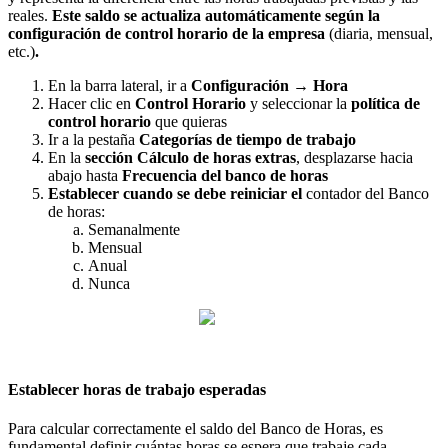
reales
.
Este
saldo
se
actualiza
autom
á
ticamente
seg
ú
n
la
configuraci
ó
n
de
control
horario
de
la
empresa
(
diaria
,
mensual
,
etc
.
)
.
En
la
barra
lateral
,
ir
a
Configuraci
ó
n
→
Hora
Hacer
clic
en
Control
Horario
y
seleccionar
la
pol
í
tica
de
control
horario
que
quieras
Ir
a
la
pesta
ñ
a
Categor
í
as
de
tiempo
de
trabajo
En
la
secci
ó
n
C
á
lculo
de
horas
extras
,
desplazarse
hacia
abajo
hasta
Frecuencia
del
banco
de
horas
Establecer
cuando
se
debe
reiniciar
el
contador
del
Banco
de
horas
:
Semanalmente
Mensual
Anual
Nunca
Establecer
horas
de
trabajo
esperadas
Para
calcular
correctamente
el
saldo
del
Banco
de
Horas
,
es
fundamental
definir
cu
á
ntas
horas
se
espera
que
trabaje
cada