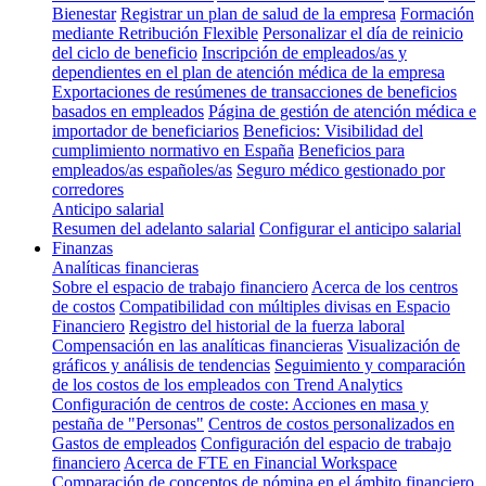
Bienestar
Registrar un plan de salud de la empresa
Formación
mediante Retribución Flexible
Personalizar el día de reinicio
del ciclo de beneficio
Inscripción de empleados/as y
dependientes en el plan de atención médica de la empresa
Exportaciones de resúmenes de transacciones de beneficios
basados en empleados
Página de gestión de atención médica e
importador de beneficiarios
Beneficios: Visibilidad del
cumplimiento normativo en España
Beneficios para
empleados/as españoles/as
Seguro médico gestionado por
corredores
Anticipo salarial
Resumen del adelanto salarial
Configurar el anticipo salarial
Finanzas
Analíticas financieras
Sobre el espacio de trabajo financiero
Acerca de los centros
de costos
Compatibilidad con múltiples divisas en Espacio
Financiero
Registro del historial de la fuerza laboral
Compensación en las analíticas financieras
Visualización de
gráficos y análisis de tendencias
Seguimiento y comparación
de los costos de los empleados con Trend Analytics
Configuración de centros de coste: Acciones en masa y
pestaña de "Personas"
Centros de costos personalizados en
Gastos de empleados
Configuración del espacio de trabajo
financiero
Acerca de FTE en Financial Workspace
Comparación de conceptos de nómina en el ámbito financiero