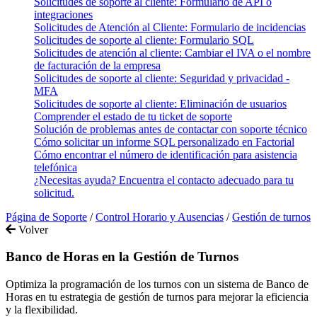
Solicitudes de soporte al cliente: Formulario de API o
integraciones
Solicitudes de Atención al Cliente: Formulario de incidencias
Solicitudes de soporte al cliente: Formulario SQL
Solicitudes de atención al cliente: Cambiar el IVA o el nombre
de facturación de la empresa
Solicitudes de soporte al cliente: Seguridad y privacidad -
MFA
Solicitudes de soporte al cliente: Eliminación de usuarios
Comprender el estado de tu ticket de soporte
Solución de problemas antes de contactar con soporte técnico
Cómo solicitar un informe SQL personalizado en Factorial
Cómo encontrar el número de identificación para asistencia
telefónica
¿Necesitas ayuda? Encuentra el contacto adecuado para tu
solicitud.
Página de Soporte
/
Control Horario y Ausencias
/
Gestión de turnos
Volver
Banco de Horas en la Gestión de Turnos
Optimiza la programación de los turnos con un sistema de Banco de
Horas en tu estrategia de gestión de turnos para mejorar la eficiencia
y la flexibilidad.