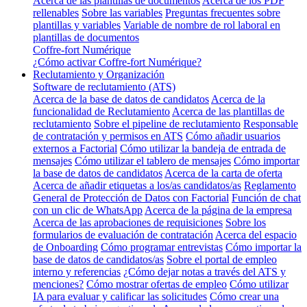
Acerca de las plantillas de documentos
Acerca de los PDF
rellenables
Sobre las variables
Preguntas frecuentes sobre
plantillas y variables
Variable de nombre de rol laboral en
plantillas de documentos
Coffre-fort Numérique
¿Cómo activar Coffre-fort Numérique?
Reclutamiento y Organización
Software de reclutamiento (ATS)
Acerca de la base de datos de candidatos
Acerca de la
funcionalidad de Reclutamiento
Acerca de las plantillas de
reclutamiento
Sobre el pipeline de reclutamiento
Responsable
de contratación y permisos en ATS
Cómo añadir usuarios
externos a Factorial
Cómo utilizar la bandeja de entrada de
mensajes
Cómo utilizar el tablero de mensajes
Cómo importar
la base de datos de candidatos
Acerca de la carta de oferta
Acerca de añadir etiquetas a los/as candidatos/as
Reglamento
General de Protección de Datos con Factorial
Función de chat
con un clic de WhatsApp
Acerca de la página de la empresa
Acerca de las aprobaciones de requisiciones
Sobre los
formularios de evaluación de contratación
Acerca del espacio
de Onboarding
Cómo programar entrevistas
Cómo importar la
base de datos de candidatos/as
Sobre el portal de empleo
interno y referencias
¿Cómo dejar notas a través del ATS y
menciones?
Cómo mostrar ofertas de empleo
Cómo utilizar
IA para evaluar y calificar las solicitudes
Cómo crear una