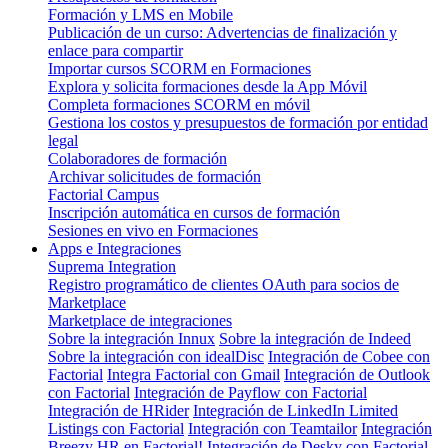
Formación y LMS en Mobile
Publicación de un curso: Advertencias de finalización y
enlace para compartir
Importar cursos SCORM en Formaciones
Explora y solicita formaciones desde la App Móvil
Completa formaciones SCORM en móvil
Gestiona los costos y presupuestos de formación por entidad
legal
Colaboradores de formación
Archivar solicitudes de formación
Factorial Campus
Inscripción automática en cursos de formación
Sesiones en vivo en Formaciones
Apps e Integraciones
Suprema Integration
Registro programático de clientes OAuth para socios de
Marketplace
Marketplace de integraciones
Sobre la integración Innux
Sobre la integración de Indeed
Sobre la integración con idealDisc
Integración de Cobee con
Factorial
Integra Factorial con Gmail
Integración de Outlook
con Factorial
Integración de Payflow con Factorial
Integración de HRider
Integración de LinkedIn Limited
Listings con Factorial
Integración con Teamtailor
Integración
Breezy HR en Factorial!
Integración de Desky con Factorial