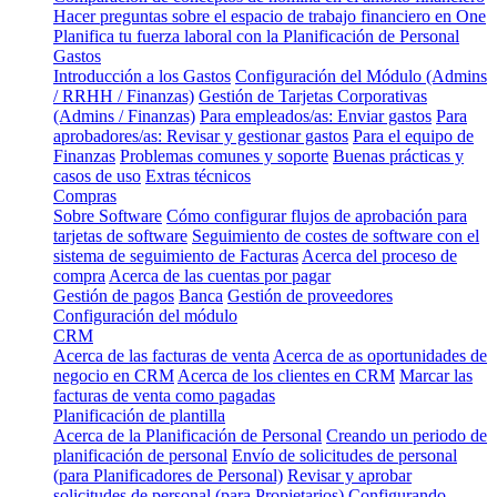
Hacer preguntas sobre el espacio de trabajo financiero en One
Planifica tu fuerza laboral con la Planificación de Personal
Gastos
Introducción a los Gastos
Configuración del Módulo (Admins
/ RRHH / Finanzas)
Gestión de Tarjetas Corporativas
(Admins / Finanzas)
Para empleados/as: Enviar gastos
Para
aprobadores/as: Revisar y gestionar gastos
Para el equipo de
Finanzas
Problemas comunes y soporte
Buenas prácticas y
casos de uso
Extras técnicos
Compras
Sobre Software
Cómo configurar flujos de aprobación para
tarjetas de software
Seguimiento de costes de software con el
sistema de seguimiento de Facturas
Acerca del proceso de
compra
Acerca de las cuentas por pagar
Gestión de pagos
Banca
Gestión de proveedores
Configuración del módulo
CRM
Acerca de las facturas de venta
Acerca de as oportunidades de
negocio en CRM
Acerca de los clientes en CRM
Marcar las
facturas de venta como pagadas
Planificación de plantilla
Acerca de la Planificación de Personal
Creando un periodo de
planificación de personal
Envío de solicitudes de personal
(para Planificadores de Personal)
Revisar y aprobar
solicitudes de personal (para Propietarios)
Configurando