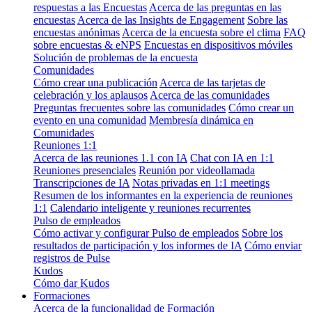
respuestas a las Encuestas
Acerca de las preguntas en las
encuestas
Acerca de las Insights de Engagement
Sobre las
encuestas anónimas
Acerca de la encuesta sobre el clima
FAQ
sobre encuestas & eNPS
Encuestas en dispositivos móviles
Solución de problemas de la encuesta
Comunidades
Cómo crear una publicación
Acerca de las tarjetas de
celebración y los aplausos
Acerca de las comunidades
Preguntas frecuentes sobre las comunidades
Cómo crear un
evento en una comunidad
Membresía dinámica en
Comunidades
Reuniones 1:1
Acerca de las reuniones 1.1 con IA
Chat con IA en 1:1
Reuniones presenciales
Reunión por videollamada
Transcripciones de IA
Notas privadas en 1:1 meetings
Resumen de los informantes en la experiencia de reuniones
1:1
Calendario inteligente y reuniones recurrentes
Pulso de empleados
Cómo activar y configurar Pulso de empleados
Sobre los
resultados de participación y los informes de IA
Cómo enviar
registros de Pulse
Kudos
Cómo dar Kudos
Formaciones
Acerca de la funcionalidad de Formación