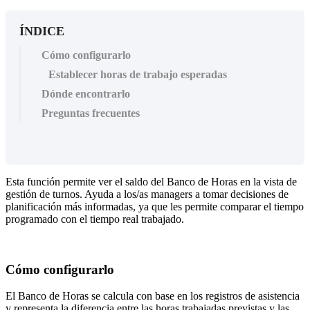
ÍNDICE
Cómo configurarlo
Establecer horas de trabajo esperadas
Dónde encontrarlo
Preguntas frecuentes
Esta
funci
ó
n
permite
ver
el
saldo
del
Banco
de
Horas
en
la
vista
de
gesti
ó
n
de
turnos
.
Ayuda
a
los
/
as
managers
a
tomar
decisiones
de
planificaci
ó
n
m
á
s
informadas
,
ya
que
les
permite
comparar
el
tiempo
programado
con
el
tiempo
real
trabajado
.
C
ó
mo
configurarlo
El
Banco
de
Horas
se
calcula
con
base
en
los
registros
de
asistencia
y
representa
la
diferencia
entre
las
horas
trabajadas
previstas
y
las