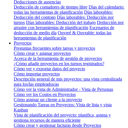
Deducciones de ausencias
Deducción de contadores de tiempo libre
Días del calendario:
todas las herramientas de planificación
Días laborables:
Deducción del contrato
Días laborables: Deducción por
turnos
Días laborables: Deducción del trabajo
Deducción por
arrastre con herramientas de planificación
Escenarios de
deducción de medio día
Ouvreé & Ouvrable: todas las
herramientas de planificación
Proyectos
Preguntas frecuentes sobre tareas y proyectos
Cómo crear y asignar proyectos
Acerca de la herramienta de gestión de proyectos
¿Cómo añadir proyectos en los turnos registrados?
Cómo ver y exportar datos del proyecto
Cómo importar proyectos
Descripción general de mis proyectos: una vista centralizada
para los/las empleados/as
Cómo ver la vista de Administrador - Vista de Personas
Cómo ver los Costos en Proyectos
Cómo asignar un cliente a tu proyecto
Gestionando Tareas en Proyectos: Vista de lista y vista
Kanban
Vista de planificación del proyecto: planifica, asigna y
gestiona recursos de manera eficiente
Cómo crear y gestionar facturas desde Proyectos