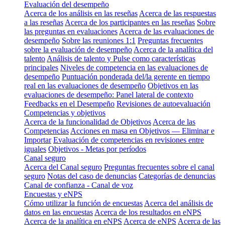
Evaluación del desempeño
Acerca de los análisis en las reseñas
Acerca de las respuestas
a las reseñas
Acerca de los participantes en las reseñas
Sobre
las preguntas en evaluaciones
Acerca de las evaluaciones de
desempeño
Sobre las reuniones 1:1
Preguntas frecuentes
sobre la evaluación de desempeño
Acerca de la analítica del
talento
Análisis de talento y Pulse como características
principales
Niveles de competencia en las evaluaciones de
desempeño
Puntuación ponderada del/la gerente en tiempo
real en las evaluaciones de desempeño
Objetivos en las
evaluaciones de desempeño: Panel lateral de contexto
Feedbacks en el Desempeño
Revisiones de autoevaluación
Competencias y objetivos
Acerca de la funcionalidad de Objetivos
Acerca de las
Competencias
Acciones en masa en Objetivos — Eliminar e
Importar
Evaluación de competencias en revisiones entre
iguales
Objetivos - Metas por períodos
Canal seguro
Acerca del Canal seguro
Preguntas frecuentes sobre el canal
seguro
Notas del caso de denuncias
Categorías de denuncias
Canal de confianza - Canal de voz
Encuestas y eNPS
Cómo utilizar la función de encuestas
Acerca del análisis de
datos en las encuestas
Acerca de los resultados en eNPS
Acerca de la analítica en eNPS
Acerca de eNPS
Acerca de las