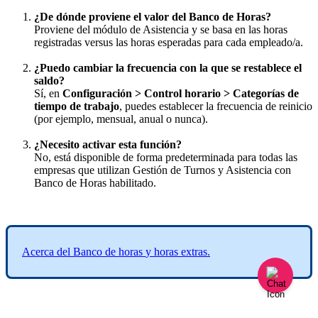
¿
De
d
ó
nde
proviene
el
valor
del
Banco
de
Horas
?
Proviene
del
m
ó
dulo
de
Asistencia
y
se
basa
en
las
horas
registradas
versus
las
horas
esperadas
para
cada
empleado
/
a
.
¿
Puedo
cambiar
la
frecuencia
con
la
que
se
restablece
el
saldo
?
S
í
,
en
Configuraci
ó
n
>
Control
horario
>
Categor
í
as
de
tiempo
de
trabajo
,
puedes
establecer
la
frecuencia
de
reinicio
(
por
ejemplo
,
mensual
,
anual
o
nunca
)
.
¿
Necesito
activar
esta
funci
ó
n
?
No
,
est
á
disponible
de
forma
predeterminada
para
todas
las
empresas
que
utilizan
Gesti
ó
n
de
Turnos
y
Asistencia
con
Banco
de
Horas
habilitado
.
Acerca
del
Banco
de
horas
y
horas
extras
.