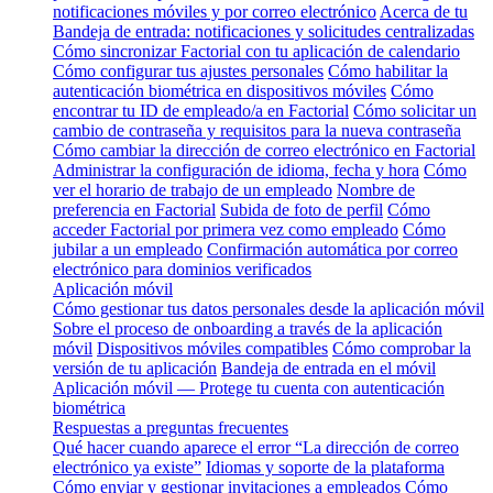
notificaciones móviles y por correo electrónico
Acerca de tu
Bandeja de entrada: notificaciones y solicitudes centralizadas
Cómo sincronizar Factorial con tu aplicación de calendario
Cómo configurar tus ajustes personales
Cómo habilitar la
autenticación biométrica en dispositivos móviles
Cómo
encontrar tu ID de empleado/a en Factorial
Cómo solicitar un
cambio de contraseña y requisitos para la nueva contraseña
Cómo cambiar la dirección de correo electrónico en Factorial
Administrar la configuración de idioma, fecha y hora
Cómo
ver el horario de trabajo de un empleado
Nombre de
preferencia en Factorial
Subida de foto de perfil
Cómo
acceder Factorial por primera vez como empleado
Cómo
jubilar a un empleado
Confirmación automática por correo
electrónico para dominios verificados
Aplicación móvil
Cómo gestionar tus datos personales desde la aplicación móvil
Sobre el proceso de onboarding a través de la aplicación
móvil
Dispositivos móviles compatibles
Cómo comprobar la
versión de tu aplicación
Bandeja de entrada en el móvil
Aplicación móvil — Protege tu cuenta con autenticación
biométrica
Respuestas a preguntas frecuentes
Qué hacer cuando aparece el error “La dirección de correo
electrónico ya existe”
Idiomas y soporte de la plataforma
Cómo enviar y gestionar invitaciones a empleados
Cómo