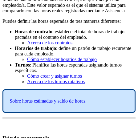
empleado
/
a
.
Este
valor
esperado
es
el
que
el
sistema
utiliza
para
compararlo
con
las
horas
reales
registradas
mediante
Asistencia
.
Puedes
definir
las
horas
esperadas
de
tres
maneras
diferentes
:
Horas
de
contrato
:
establece
el
total
de
horas
de
trabajo
pactadas
en
el
contrato
del
empleado
.
Acerca
de
los
contratos
Horarios
de
trabajo
:
define
un
patr
ó
n
de
trabajo
recurrente
para
cada
empleado
.
C
ó
mo
establecer
horarios
de
trabajo
Turnos
:
Planifica
las
horas
esperadas
asignando
turnos
espec
í
ficos
.
C
ó
mo
crear
y
asignar
turnos
Acerca
de
los
turnos
rotativos
Sobre
horas
estimadas
y
saldo
de
horas
.