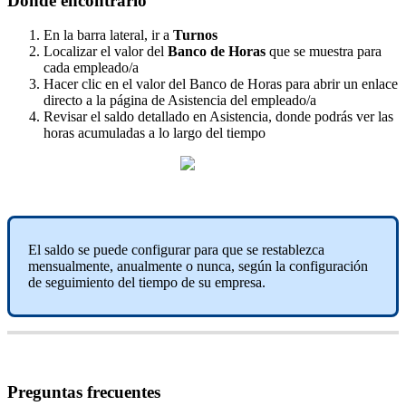
D
ó
nde
encontrarlo
En
la
barra
lateral
,
ir
a
Turnos
Localizar
el
valor
del
Banco
de
Horas
que
se
muestra
para
cada
empleado
/
a
Hacer
clic
en
el
valor
del
Banco
de
Horas
para
abrir
un
enlace
directo
a
la
p
á
gina
de
Asistencia
del
empleado
/
a
Revisar
el
saldo
detallado
en
Asistencia
,
donde
podr
á
s
ver
las
horas
acumuladas
a
lo
largo
del
tiempo
El
saldo
se
puede
configurar
para
que
se
restablezca
mensualmente
,
anualmente
o
nunca
,
seg
ú
n
la
configuraci
ó
n
de
seguimiento
del
tiempo
de
su
empresa
.
Preguntas
frecuentes