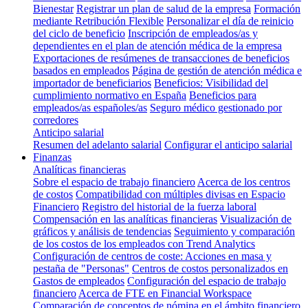
Bienestar
Registrar un plan de salud de la empresa
Formación
mediante Retribución Flexible
Personalizar el día de reinicio
del ciclo de beneficio
Inscripción de empleados/as y
dependientes en el plan de atención médica de la empresa
Exportaciones de resúmenes de transacciones de beneficios
basados en empleados
Página de gestión de atención médica e
importador de beneficiarios
Beneficios: Visibilidad del
cumplimiento normativo en España
Beneficios para
empleados/as españoles/as
Seguro médico gestionado por
corredores
Anticipo salarial
Resumen del adelanto salarial
Configurar el anticipo salarial
Finanzas
Analíticas financieras
Sobre el espacio de trabajo financiero
Acerca de los centros
de costos
Compatibilidad con múltiples divisas en Espacio
Financiero
Registro del historial de la fuerza laboral
Compensación en las analíticas financieras
Visualización de
gráficos y análisis de tendencias
Seguimiento y comparación
de los costos de los empleados con Trend Analytics
Configuración de centros de coste: Acciones en masa y
pestaña de "Personas"
Centros de costos personalizados en
Gastos de empleados
Configuración del espacio de trabajo
financiero
Acerca de FTE en Financial Workspace
Comparación de conceptos de nómina en el ámbito financiero