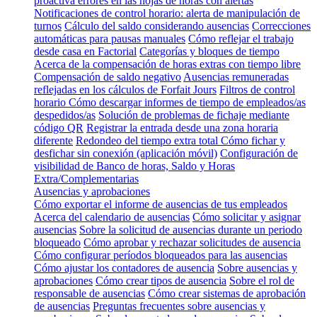
proactiva errores en las hojas de horas con alertas
Notificaciones de control horario: alerta de manipulación de
turnos
Cálculo del saldo considerando ausencias
Correcciones
automáticas para pausas manuales
Cómo reflejar el trabajo
desde casa en Factorial
Categorías y bloques de tiempo
Acerca de la compensación de horas extras con tiempo libre
Compensación de saldo negativo
Ausencias remuneradas
reflejadas en los cálculos de Forfait Jours
Filtros de control
horario
Cómo descargar informes de tiempo de empleados/as
despedidos/as
Solución de problemas de fichaje mediante
código QR
Registrar la entrada desde una zona horaria
diferente
Redondeo del tiempo extra total
Cómo fichar y
desfichar sin conexión (aplicación móvil)
Configuración de
visibilidad de Banco de horas, Saldo y Horas
Extra/Complementarias
Ausencias y aprobaciones
Cómo exportar el informe de ausencias de tus empleados
Acerca del calendario de ausencias
Cómo solicitar y asignar
ausencias
Sobre la solicitud de ausencias durante un periodo
bloqueado
Cómo aprobar y rechazar solicitudes de ausencia
Cómo configurar períodos bloqueados para las ausencias
Cómo ajustar los contadores de ausencia
Sobre ausencias y
aprobaciones
Cómo crear tipos de ausencia
Sobre el rol de
responsable de ausencias
Cómo crear sistemas de aprobación
de ausencias
Preguntas frecuentes sobre ausencias y