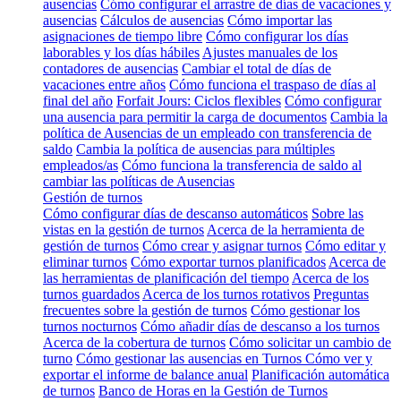
ausencias
Cómo configurar el arrastre de días de vacaciones y
ausencias
Cálculos de ausencias
Cómo importar las
asignaciones de tiempo libre
Cómo configurar los días
laborables y los días hábiles
Ajustes manuales de los
contadores de ausencias
Cambiar el total de días de
vacaciones entre años
Cómo funciona el traspaso de días al
final del año
Forfait Jours: Ciclos flexibles
Cómo configurar
una ausencia para permitir la carga de documentos
Cambia la
política de Ausencias de un empleado con transferencia de
saldo
Cambia la política de ausencias para múltiples
empleados/as
Cómo funciona la transferencia de saldo al
cambiar las políticas de Ausencias
Gestión de turnos
Cómo configurar días de descanso automáticos
Sobre las
vistas en la gestión de turnos
Acerca de la herramienta de
gestión de turnos
Cómo crear y asignar turnos
Cómo editar y
eliminar turnos
Cómo exportar turnos planificados
Acerca de
las herramientas de planificación del tiempo
Acerca de los
turnos guardados
Acerca de los turnos rotativos
Preguntas
frecuentes sobre la gestión de turnos
Cómo gestionar los
turnos nocturnos
Cómo añadir días de descanso a los turnos
Acerca de la cobertura de turnos
Cómo solicitar un cambio de
turno
Cómo gestionar las ausencias en Turnos
Cómo ver y
exportar el informe de balance anual
Planificación automática
de turnos
Banco de Horas en la Gestión de Turnos