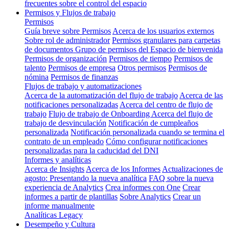
frecuentes sobre el control del espacio
Permisos y Flujos de trabajo
Permisos
Guía breve sobre Permisos
Acerca de los usuarios externos
Sobre rol de administrador
Permisos granulares para carpetas
de documentos
Grupo de permisos del Espacio de bienvenida
Permisos de organización
Permisos de tiempo
Permisos de
talento
Permisos de empresa
Otros permisos
Permisos de
nómina
Permisos de finanzas
Flujos de trabajo y automatizaciones
Acerca de la automatización del flujo de trabajo
Acerca de las
notificaciones personalizadas
Acerca del centro de flujo de
trabajo
Flujo de trabajo de Onboarding
Acerca del flujo de
trabajo de desvinculación
Notificación de cumpleaños
personalizada
Notificación personalizada cuando se termina el
contrato de un empleado
Cómo configurar notificaciones
personalizadas para la caducidad del DNI
Informes y analíticas
Acerca de Insights
Acerca de los Informes
Actualizaciones de
agosto: Presentando la nueva analítica
FAQ sobre la nueva
experiencia de Analytics
Crea informes con One
Crear
informes a partir de plantillas
Sobre Analytics
Crear un
informe manualmente
Analíticas Legacy
Desempeño y Cultura