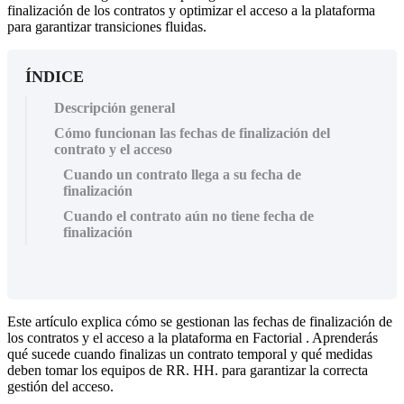
finalización de los contratos y optimizar el acceso a la plataforma
para garantizar transiciones fluidas.
ÍNDICE
Descripción general
Cómo funcionan las fechas de finalización del
contrato y el acceso
Cuando un contrato llega a su fecha de
finalización
Cuando el contrato aún no tiene fecha de
finalización
Este
art
í
culo
explica
c
ó
mo
se
gestionan
las
fechas
de
finalizaci
ó
n
de
los
contratos
y
el
acceso
a
la
plataforma
en
Factorial
.
Aprender
á
s
qu
é
sucede
cuando
finalizas
un
contrato
temporal
y
qu
é
medidas
deben
tomar
los
equipos
de
RR
.
HH
.
para
garantizar
la
correcta
gesti
ó
n
del
acceso
.