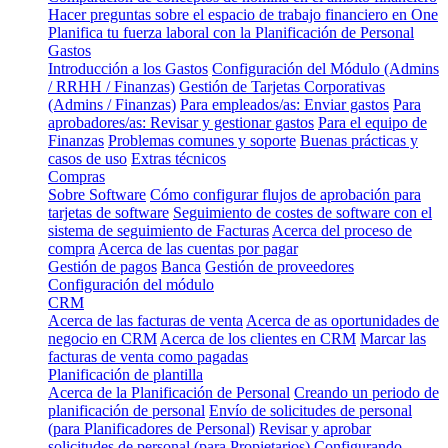
Hacer preguntas sobre el espacio de trabajo financiero en One
Planifica tu fuerza laboral con la Planificación de Personal
Gastos
Introducción a los Gastos
Configuración del Módulo (Admins
/ RRHH / Finanzas)
Gestión de Tarjetas Corporativas
(Admins / Finanzas)
Para empleados/as: Enviar gastos
Para
aprobadores/as: Revisar y gestionar gastos
Para el equipo de
Finanzas
Problemas comunes y soporte
Buenas prácticas y
casos de uso
Extras técnicos
Compras
Sobre Software
Cómo configurar flujos de aprobación para
tarjetas de software
Seguimiento de costes de software con el
sistema de seguimiento de Facturas
Acerca del proceso de
compra
Acerca de las cuentas por pagar
Gestión de pagos
Banca
Gestión de proveedores
Configuración del módulo
CRM
Acerca de las facturas de venta
Acerca de as oportunidades de
negocio en CRM
Acerca de los clientes en CRM
Marcar las
facturas de venta como pagadas
Planificación de plantilla
Acerca de la Planificación de Personal
Creando un periodo de
planificación de personal
Envío de solicitudes de personal
(para Planificadores de Personal)
Revisar y aprobar
solicitudes de personal (para Propietarios)
Configurando