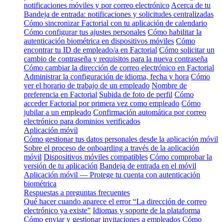
notificaciones móviles y por correo electrónico
Acerca de tu
Bandeja de entrada: notificaciones y solicitudes centralizadas
Cómo sincronizar Factorial con tu aplicación de calendario
Cómo configurar tus ajustes personales
Cómo habilitar la
autenticación biométrica en dispositivos móviles
Cómo
encontrar tu ID de empleado/a en Factorial
Cómo solicitar un
cambio de contraseña y requisitos para la nueva contraseña
Cómo cambiar la dirección de correo electrónico en Factorial
Administrar la configuración de idioma, fecha y hora
Cómo
ver el horario de trabajo de un empleado
Nombre de
preferencia en Factorial
Subida de foto de perfil
Cómo
acceder Factorial por primera vez como empleado
Cómo
jubilar a un empleado
Confirmación automática por correo
electrónico para dominios verificados
Aplicación móvil
Cómo gestionar tus datos personales desde la aplicación móvil
Sobre el proceso de onboarding a través de la aplicación
móvil
Dispositivos móviles compatibles
Cómo comprobar la
versión de tu aplicación
Bandeja de entrada en el móvil
Aplicación móvil — Protege tu cuenta con autenticación
biométrica
Respuestas a preguntas frecuentes
Qué hacer cuando aparece el error “La dirección de correo
electrónico ya existe”
Idiomas y soporte de la plataforma
Cómo enviar y gestionar invitaciones a empleados
Cómo