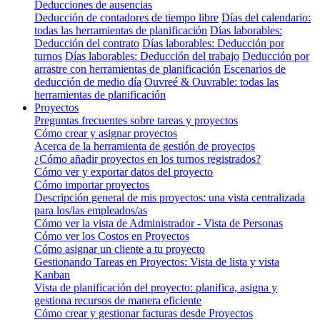
Deducciones de ausencias
Deducción de contadores de tiempo libre
Días del calendario:
todas las herramientas de planificación
Días laborables:
Deducción del contrato
Días laborables: Deducción por
turnos
Días laborables: Deducción del trabajo
Deducción por
arrastre con herramientas de planificación
Escenarios de
deducción de medio día
Ouvreé & Ouvrable: todas las
herramientas de planificación
Proyectos
Preguntas frecuentes sobre tareas y proyectos
Cómo crear y asignar proyectos
Acerca de la herramienta de gestión de proyectos
¿Cómo añadir proyectos en los turnos registrados?
Cómo ver y exportar datos del proyecto
Cómo importar proyectos
Descripción general de mis proyectos: una vista centralizada
para los/las empleados/as
Cómo ver la vista de Administrador - Vista de Personas
Cómo ver los Costos en Proyectos
Cómo asignar un cliente a tu proyecto
Gestionando Tareas en Proyectos: Vista de lista y vista
Kanban
Vista de planificación del proyecto: planifica, asigna y
gestiona recursos de manera eficiente
Cómo crear y gestionar facturas desde Proyectos