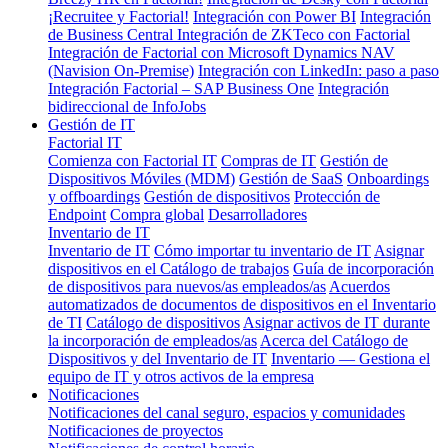
¡Recruitee y Factorial!
Integración con Power BI
Integración
de Business Central
Integración de ZKTeco con Factorial
Integración de Factorial con Microsoft Dynamics NAV
(Navision On-Premise)
Integración con LinkedIn: paso a paso
Integración Factorial – SAP Business One
Integración
bidireccional de InfoJobs
Gestión de IT
Factorial IT
Comienza con Factorial IT
Compras de IT
Gestión de
Dispositivos Móviles (MDM)
Gestión de SaaS
Onboardings
y offboardings
Gestión de dispositivos
Protección de
Endpoint
Compra global
Desarrolladores
Inventario de IT
Inventario de IT
Cómo importar tu inventario de IT
Asignar
dispositivos en el Catálogo de trabajos
Guía de incorporación
de dispositivos para nuevos/as empleados/as
Acuerdos
automatizados de documentos de dispositivos en el Inventario
de TI
Catálogo de dispositivos
Asignar activos de IT durante
la incorporación de empleados/as
Acerca del Catálogo de
Dispositivos y del Inventario de IT
Inventario — Gestiona el
equipo de IT y otros activos de la empresa
Notificaciones
Notificaciones del canal seguro, espacios y comunidades
Notificaciones de proyectos