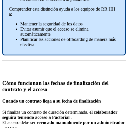
Comprender
esta
distinci
ó
n
ayuda
a
los
equipos
de
RR
.
HH
.
a
:
Mantener
la
seguridad
de
los
datos
Evitar
asumir
que
el
acceso
se
elimina
autom
á
ticamente
Planificar
las
acciones
de
offboarding
de
manera
m
á
s
efectiva
C
ó
mo
funcionan
las
fechas
de
finalizaci
ó
n
del
contrato
y
el
acceso
Cuando
un
contrato
llega
a
su
fecha
de
finalizaci
ó
n
Si
finaliza
un
contrato
de
duraci
ó
n
determinada
,
el
colaborador
seguir
á
teniendo
acceso
a
Factorial
.
El
acceso
debe
ser
revocado
manualmente
por
un
administrador
,
ya
sea
: