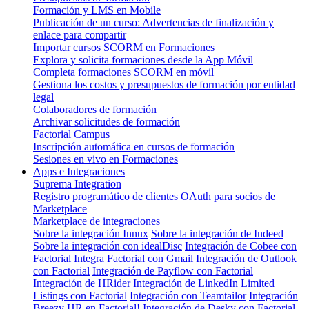
Formación y LMS en Mobile
Publicación de un curso: Advertencias de finalización y
enlace para compartir
Importar cursos SCORM en Formaciones
Explora y solicita formaciones desde la App Móvil
Completa formaciones SCORM en móvil
Gestiona los costos y presupuestos de formación por entidad
legal
Colaboradores de formación
Archivar solicitudes de formación
Factorial Campus
Inscripción automática en cursos de formación
Sesiones en vivo en Formaciones
Apps e Integraciones
Suprema Integration
Registro programático de clientes OAuth para socios de
Marketplace
Marketplace de integraciones
Sobre la integración Innux
Sobre la integración de Indeed
Sobre la integración con idealDisc
Integración de Cobee con
Factorial
Integra Factorial con Gmail
Integración de Outlook
con Factorial
Integración de Payflow con Factorial
Integración de HRider
Integración de LinkedIn Limited
Listings con Factorial
Integración con Teamtailor
Integración
Breezy HR en Factorial!
Integración de Desky con Factorial