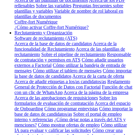
Acerca de las plantillas de documentos
Acerca de los PDF
rellenables
Sobre las variables
Preguntas frecuentes sobre
plantillas y variables
Variable de nombre de rol laboral en
plantillas de documentos
Coffre-fort Numérique
¿Cómo activar Coffre-fort Numérique?
Reclutamiento y Organización
Software de reclutamiento (ATS)
Acerca de la base de datos de candidatos
Acerca de la
funcionalidad de Reclutamiento
Acerca de las plantillas de
reclutamiento
Sobre el pipeline de reclutamiento
Responsable
de contratación y permisos en ATS
Cómo añadir usuarios
externos a Factorial
Cómo utilizar la bandeja de entrada de
mensajes
Cómo utilizar el tablero de mensajes
Cómo importar
la base de datos de candidatos
Acerca de la carta de oferta
Acerca de añadir etiquetas a los/as candidatos/as
Reglamento
General de Protección de Datos con Factorial
Función de chat
con un clic de WhatsApp
Acerca de la página de la empresa
Acerca de las aprobaciones de requisiciones
Sobre los
formularios de evaluación de contratación
Acerca del espacio
de Onboarding
Cómo programar entrevistas
Cómo importar la
base de datos de candidatos/as
Sobre el portal de empleo
interno y referencias
¿Cómo dejar notas a través del ATS y
menciones?
Cómo mostrar ofertas de empleo
Cómo utilizar
IA para evaluar y calificar las solicitudes
Cómo crear una