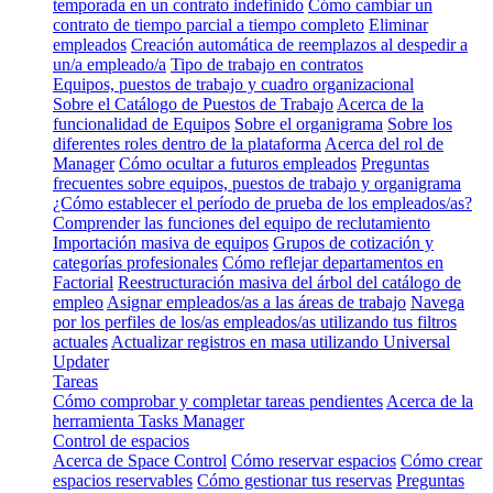
temporada en un contrato indefinido
Cómo cambiar un
contrato de tiempo parcial a tiempo completo
Eliminar
empleados
Creación automática de reemplazos al despedir a
un/a empleado/a
Tipo de trabajo en contratos
Equipos, puestos de trabajo y cuadro organizacional
Sobre el Catálogo de Puestos de Trabajo
Acerca de la
funcionalidad de Equipos
Sobre el organigrama
Sobre los
diferentes roles dentro de la plataforma
Acerca del rol de
Manager
Cómo ocultar a futuros empleados
Preguntas
frecuentes sobre equipos, puestos de trabajo y organigrama
¿Cómo establecer el período de prueba de los empleados/as?
Comprender las funciones del equipo de reclutamiento
Importación masiva de equipos
Grupos de cotización y
categorías profesionales
Cómo reflejar departamentos en
Factorial
Reestructuración masiva del árbol del catálogo de
empleo
Asignar empleados/as a las áreas de trabajo
Navega
por los perfiles de los/as empleados/as utilizando tus filtros
actuales
Actualizar registros en masa utilizando Universal
Updater
Tareas
Cómo comprobar y completar tareas pendientes
Acerca de la
herramienta Tasks Manager
Control de espacios
Acerca de Space Control
Cómo reservar espacios
Cómo crear
espacios reservables
Cómo gestionar tus reservas
Preguntas