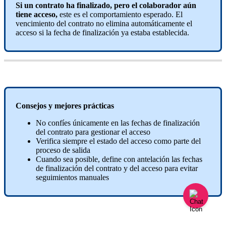
Si
un
contrato
ha
finalizado
,
pero
el
colaborador
a
ú
n
tiene
acceso
,
este
es
el
comportamiento
esperado
.
El
vencimiento
del
contrato
no
elimina
autom
á
ticamente
el
acceso
si
la
fecha
de
finalizaci
ó
n
ya
estaba
establecida
.
Consejos
y
mejores
pr
á
cticas
No
conf
í
es
ú
nicamente
en
las
fechas
de
finalizaci
ó
n
del
contrato
para
gestionar
el
acceso
Verifica
siempre
el
estado
del
acceso
como
parte
del
proceso
de
salida
Cuando
sea
posible
,
define
con
antelaci
ó
n
las
fechas
de
finalizaci
ó
n
del
contrato
y
del
acceso
para
evitar
seguimientos
manuales