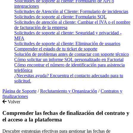
Solicitudes de soporte al cliente: Formulario de API o
integraciones
Solicitudes de Atención al Cliente: Formulario de incidencias
Solicitudes de soporte al cliente: Formulario SQL
Solicitudes de atención al cliente: Cambiar el IVA o el nombre
de facturación de la empresa
Solicitudes de soporte al cliente: Seguridad y privacidad -
MFA
Solicitudes de soporte al cliente: Eliminación de usuarios
Comprender el estado de tu ticket de soporte
Solución de problemas antes de contactar con soporte técnico
Cómo solicitar un informe SQL personalizado en Factorial
Cómo encontrar el número de identificación para asistencia
telefónica
¿Necesitas ayuda? Encuentra el contacto adecuado para tu
solicitud.
Página de Soporte
/
Reclutamiento y Organización
/
Contratos y
finalizaciones
Volver
Comprender las fechas de finalización del contrato y
el acceso a la plataforma
Descubre estrategias efectivas para gestionar las fechas de