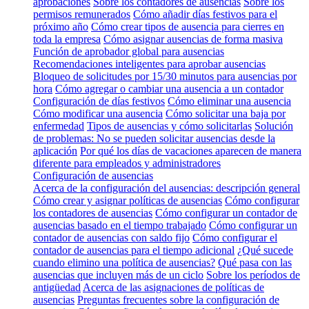
aprobaciones
Sobre los contadores de ausencias
Sobre los
permisos remunerados
Cómo añadir días festivos para el
próximo año
Cómo crear tipos de ausencia para cierres en
toda la empresa
Cómo asignar ausencias de forma masiva
Función de aprobador global para ausencias
Recomendaciones inteligentes para aprobar ausencias
Bloqueo de solicitudes por 15/30 minutos para ausencias por
hora
Cómo agregar o cambiar una ausencia a un contador
Configuración de días festivos
Cómo eliminar una ausencia
Cómo modificar una ausencia
Cómo solicitar una baja por
enfermedad
Tipos de ausencias y cómo solicitarlas
Solución
de problemas: No se pueden solicitar ausencias desde la
aplicación
Por qué los días de vacaciones aparecen de manera
diferente para empleados y administradores
Configuración de ausencias
Acerca de la configuración del ausencias: descripción general
Cómo crear y asignar políticas de ausencias
Cómo configurar
los contadores de ausencias
Cómo configurar un contador de
ausencias basado en el tiempo trabajado
Cómo configurar un
contador de ausencias con saldo fijo
Cómo configurar el
contador de ausencias para el tiempo adicional
¿Qué sucede
cuando elimino una política de ausencias?
Qué pasa con las
ausencias que incluyen más de un ciclo
Sobre los períodos de
antigüedad
Acerca de las asignaciones de políticas de
ausencias
Preguntas frecuentes sobre la configuración de