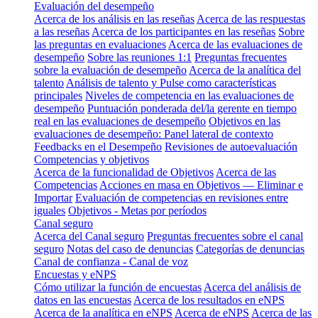
Evaluación del desempeño
Acerca de los análisis en las reseñas
Acerca de las respuestas
a las reseñas
Acerca de los participantes en las reseñas
Sobre
las preguntas en evaluaciones
Acerca de las evaluaciones de
desempeño
Sobre las reuniones 1:1
Preguntas frecuentes
sobre la evaluación de desempeño
Acerca de la analítica del
talento
Análisis de talento y Pulse como características
principales
Niveles de competencia en las evaluaciones de
desempeño
Puntuación ponderada del/la gerente en tiempo
real en las evaluaciones de desempeño
Objetivos en las
evaluaciones de desempeño: Panel lateral de contexto
Feedbacks en el Desempeño
Revisiones de autoevaluación
Competencias y objetivos
Acerca de la funcionalidad de Objetivos
Acerca de las
Competencias
Acciones en masa en Objetivos — Eliminar e
Importar
Evaluación de competencias en revisiones entre
iguales
Objetivos - Metas por períodos
Canal seguro
Acerca del Canal seguro
Preguntas frecuentes sobre el canal
seguro
Notas del caso de denuncias
Categorías de denuncias
Canal de confianza - Canal de voz
Encuestas y eNPS
Cómo utilizar la función de encuestas
Acerca del análisis de
datos en las encuestas
Acerca de los resultados en eNPS
Acerca de la analítica en eNPS
Acerca de eNPS
Acerca de las