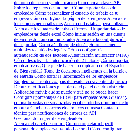
de inicio de sesión y autenticación
Cómo crear claves API
Sobre los registros de auditoría
Cómo exportar datos de
empleados
Cómo personalizar el espacio de trabajo de tu
empresa
Cómo configurar la página de la empresa
Acerca de
los campos personalizados
Acerca de las tablas personalizadas
Acerca de los lugares de trabajo
Errores al importar datos de
empleados/as desde excel
Cómo iniciar sesión en una cuenta
de empleado como administrador
Acerca de la configuración
de seguridad
Cómo añadir empleados/as
Sobre las cuentas
múltiples y entidades legales
Cómo configurar la
autenticación de dos factores
Autenticación multifactor (MFA)
Cómo desactivar la autenticación de 2 factores
Cómo importar
empleados/as
¿Qué puede hacer un empleado en el Espacio
de Bienvenida?
Toma de decisiones inteligentes en la bandeja
de entrada
Cómo editar la información de los empleados
Empleo transfronterizo: país de residencia vs. entidad jurídica
Depurar notificaciones push desde el panel de administración
Aplicación móvil: qué se puede y qué no se puede hacer
Configurar porcentajes de IRPF para empleados/as
Guardar y
compartir vistas personalizadas
Verificando los dominios de tu
empresa
Cambiar correos electrónicos en masa
Contacto
técnico para notificaciones de errores de API
Gestionando mi perfil de empleado/a
Acerca del panel de control
Cómo completar mi perfil
personal de empleado/a usando Factorial
Cómo configurar