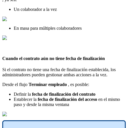
Un
colaborador
a
la
vez
En
masa
para
m
ú
ltiples
colaboradores
Cuando
el
contrato
a
ú
n
no
tiene
fecha
de
finalizaci
ó
n
Si
el
contrato
no
tiene
una
fecha
de
finalizaci
ó
n
establecida
,
los
administradores
pueden
gestionar
ambas
acciones
a
la
vez
.
Desde
el
flujo
Terminar
empleado
,
es
posible
:
Definir
la
fecha
de
finalizaci
ó
n
del
contrato
Establecer
la
fecha
de
finalizaci
ó
n
del
acceso
en
el
mismo
paso
y
desde
la
misma
ventana