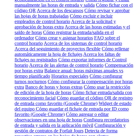
manualmente las horas de entrada y salida
Cómo fichar con el
código QR
Acerca de los descansos
Cómo revisar y aprobar
las hojas de horas trabajadas
Cómo excluir e incluir
empleados de control horario
Acerca de la solicitud y
aprobación de horas extra
Acerca de las horas estimadas y el
saldo de horas
Cómo registrar la entrada/salida en el
ordenador
Cómo crear y asignar horarios
FAQ sobre el
control horario
Acerca de los sistemas de control horario
Acerca del seguimiento de proyectos flexible
Cómo rellenar
automáticamente la hoja de fichajes
Acerca los faltas de
fichajes no registrados
Cómo exportar informes de Control
horario
Acerca de las alertas de control horario
Compensación
por horas extra
Balance anual: horas máximas anuales vs
tiempo planificado
Horarios especiales
Cómo configurar
turnos nocturnos
Cómo configurar la compensación por horas
extra
Banco de horas y horas extras
Cómo usar la restricción
de edición de la hoja de horas
Cómo fichar entrada/salida con
reconocimiento facial
Cómo guardar el código QR de registro
de entrada como favorito (Google Chrome)
Widget de estado
del equipo
Cómo guardar el fichaje de entrada por ID como
favorito (Google Chrome)
Cómo agregar o editar
observaciones en una hoja de horas
Configura recordatorios
de entrada y salida en la aplicación móvil
Configuración y
gestión de contratos de Forfait Jours
Detecta de forma