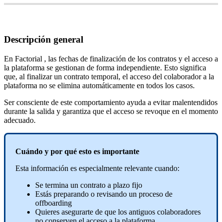
Descripci
ó
n
general
En
Factorial
,
las
fechas
de
finalizaci
ó
n
de
los
contratos
y
el
acceso
a
la
plataforma
se
gestionan
de
forma
independiente
.
Esto
significa
que
,
al
finalizar
un
contrato
temporal
,
el
acceso
del
colaborador
a
la
plataforma
no
se
elimina
autom
á
ticamente
en
todos
los
casos
.
Ser
consciente
de
este
comportamiento
ayuda
a
evitar
malentendidos
durante
la
salida
y
garantiza
que
el
acceso
se
revoque
en
el
momento
adecuado
.
Cu
á
ndo
y
por
qu
é
esto
es
importante
Esta
informaci
ó
n
es
especialmente
relevante
cuando
:
Se
termina
un
contrato
a
plazo
fijo
Est
á
s
preparando
o
revisando
un
proceso
de
offboarding
Quieres
asegurarte
de
que
los
antiguos
colaboradores
no
conserven
el
acceso
a
la
plataforma