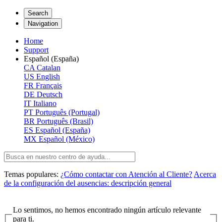
Search
Navigation
Home
Support
Español (España)
CA
Catalan
US
English
FR
Français
DE
Deutsch
IT
Italiano
PT
Português (Portugal)
BR
Português (Brasil)
ES
Español (España)
MX
Español (México)
Temas populares:
¿Cómo contactar con Atención al Cliente?
Acerca
de la configuración del ausencias: descripción general
Lo sentimos, no hemos encontrado ningún artículo relevante
para ti.