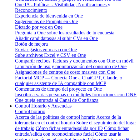
One IA - Políticas - Visibilidad, Notificaciones y
Reconocimiento
Experiencia de bienvenida en One
Sugerencias de Prompts en One
Dictado por voz en One
Pregunta a One sobre los resultados de tu encuesta
Añadir candidatos/as al subir CVs en One
Botón de mejora
Enviar gastos en masa con One
Sube archivos Excel y CSV en One
Compartir recibos, facturas y documentos con One en móvil
Limitación de uso y monitorización del consumo de One
Asignaciones de centros de costo masivas con One
Factorial MCP — Conecta One a ChatGPT, Claude, o
cualquier asistente de IA compatible con MCP
Comentarios de tiempo del proyecto en One
Inscribir a varias personas en múltiples formaciones con ONE
One queja enrutada al Canal de Confianza
Control Horario y Ausencias
Control horario
Acerca de las políticas de control horario
Acerca de la
tolerancia en el control horario
Sobre el seguimiento del lugar
de trabajo
Cómo fichar entrada/salida por ID
Cómo fichar
entrada/salida con reconocimiento facial
Cómo usar la
geolocalización en el control horario
Cómo registrar y editar