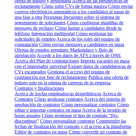
oferta de trabajo y gestionarla
Acerca de las perspectivas de
reclutamiento
Cómo subir CVs de forma masiva
Cómo enviar
correos electrónicos automáticos a los candidatos al pasar de
una fase a otra
Preguntas frecuentes sobre el sistema de
seguimiento de solicitantes
Cómo configurar plantillas de
mensajes de rechazo
Cómo llamar a candidatos desde tu
teléfono
Integración multiportal
Cómo gestionar las
solicitudes de empleo
Acerca de los roles del equipo de
contratación
Cómo enviar mensajes a candidatos en masa
Ofertas de empleo premium: Marketplace y flujo de
aprobación
Accede a los datos de ATS a través de ONE
Acerca del Plan de contrataciones
Importa vacantes en masa
con el importador universal
Extraer datos de candidatos/as de
CVs escaneados
Gestiona el acceso del equipo de
contratación por fase de reclutamiento
Publica una oferta de
trabajo solo en la página de carreras de tu empresa
Contratos y finalizaciones
Acerca de los/las empleados/as despedidos/as
Acerca de
Contratos
Cómo gestionar contratos
Acerca del sistema de
aprobación de contratos
Cómo personalizar contratos
Cómo
editar e importar contratos en masa
Acerca de la gestión de
horas anuales
Cómo gestionar el tipo de contrato “fijo-
discontinuo”
Cómo personalizar contratos
Comprender las
fechas de finalización del contrato y el acceso a la plataforma
Editor de contratos en masa
Cómo convertir un contrato de