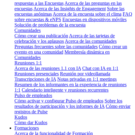
respuestas a las Encuestas
Acerca de las preguntas en las
encuestas
Acerca de las Insights de Engagement
Sobre las
encuestas anónimas
Acerca de la encuesta sobre el clima
FAQ
sobre encuestas & eNPS
Encuestas en dispositivos móviles
Solución de problemas de la encuesta
Comunidades
Cómo crear una publicación
Acerca de las tarjetas de
celebración y los aplausos
Acerca de las comunidades
Preguntas frecuentes sobre las comunidades
Cómo crear un
evento en una comunidad
Membresía dinámica en
Comunidades
Reuniones 1:1
Acerca de las reuniones 1.1 con IA
Chat con IA en 1:1
Reuniones presenciales
Reunión por videollamada
Transcripciones de IA
Notas privadas en 1:1 meetings
Resumen de los informantes en la experiencia de reuniones
1:1
Calendario inteligente y reuniones recurrentes
Pulso de empleados
Cómo activar y configurar Pulso de empleados
Sobre los
resultados de participación y los informes de IA
Cómo enviar
registros de Pulse
Kudos
Cómo dar Kudos
Formaciones
Acerca de la funcionalidad de Formación