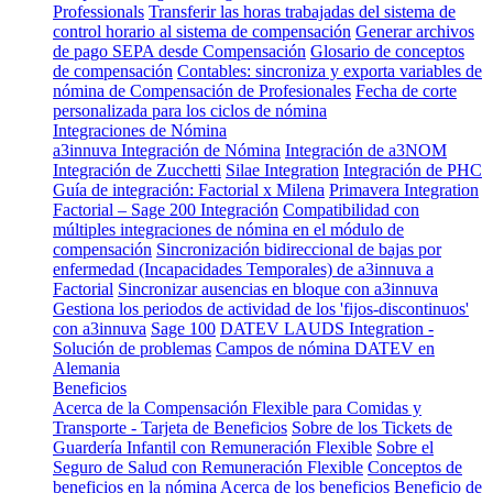
Professionals
Transferir las horas trabajadas del sistema de
control horario al sistema de compensación
Generar archivos
de pago SEPA desde Compensación
Glosario de conceptos
de compensación
Contables: sincroniza y exporta variables de
nómina de Compensación de Profesionales
Fecha de corte
personalizada para los ciclos de nómina
Integraciones de Nómina
a3innuva Integración de Nómina
Integración de a3NOM
Integración de Zucchetti
Silae Integration
Integración de PHC
Guía de integración: Factorial x Milena
Primavera Integration
Factorial – Sage 200 Integración
Compatibilidad con
múltiples integraciones de nómina en el módulo de
compensación
Sincronización bidireccional de bajas por
enfermedad (Incapacidades Temporales) de a3innuva a
Factorial
Sincronizar ausencias en bloque con a3innuva
Gestiona los periodos de actividad de los 'fijos-discontinuos'
con a3innuva
Sage 100
DATEV LAUDS Integration -
Solución de problemas
Campos de nómina DATEV en
Alemania
Beneficios
Acerca de la Compensación Flexible para Comidas y
Transporte - Tarjeta de Beneficios
Sobre de los Tickets de
Guardería Infantil con Remuneración Flexible
Sobre el
Seguro de Salud con Remuneración Flexible
Conceptos de
beneficios en la nómina
Acerca de los beneficios
Beneficio de