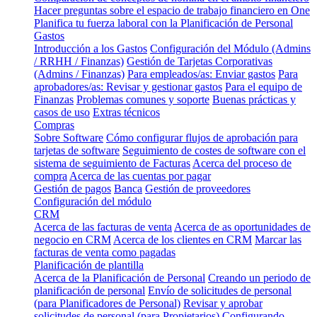
Hacer preguntas sobre el espacio de trabajo financiero en One
Planifica tu fuerza laboral con la Planificación de Personal
Gastos
Introducción a los Gastos
Configuración del Módulo (Admins
/ RRHH / Finanzas)
Gestión de Tarjetas Corporativas
(Admins / Finanzas)
Para empleados/as: Enviar gastos
Para
aprobadores/as: Revisar y gestionar gastos
Para el equipo de
Finanzas
Problemas comunes y soporte
Buenas prácticas y
casos de uso
Extras técnicos
Compras
Sobre Software
Cómo configurar flujos de aprobación para
tarjetas de software
Seguimiento de costes de software con el
sistema de seguimiento de Facturas
Acerca del proceso de
compra
Acerca de las cuentas por pagar
Gestión de pagos
Banca
Gestión de proveedores
Configuración del módulo
CRM
Acerca de las facturas de venta
Acerca de as oportunidades de
negocio en CRM
Acerca de los clientes en CRM
Marcar las
facturas de venta como pagadas
Planificación de plantilla
Acerca de la Planificación de Personal
Creando un periodo de
planificación de personal
Envío de solicitudes de personal
(para Planificadores de Personal)
Revisar y aprobar
solicitudes de personal (para Propietarios)
Configurando