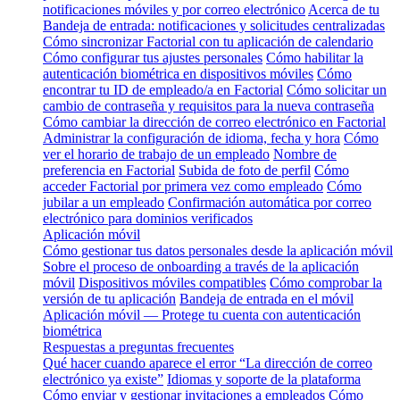
notificaciones móviles y por correo electrónico
Acerca de tu
Bandeja de entrada: notificaciones y solicitudes centralizadas
Cómo sincronizar Factorial con tu aplicación de calendario
Cómo configurar tus ajustes personales
Cómo habilitar la
autenticación biométrica en dispositivos móviles
Cómo
encontrar tu ID de empleado/a en Factorial
Cómo solicitar un
cambio de contraseña y requisitos para la nueva contraseña
Cómo cambiar la dirección de correo electrónico en Factorial
Administrar la configuración de idioma, fecha y hora
Cómo
ver el horario de trabajo de un empleado
Nombre de
preferencia en Factorial
Subida de foto de perfil
Cómo
acceder Factorial por primera vez como empleado
Cómo
jubilar a un empleado
Confirmación automática por correo
electrónico para dominios verificados
Aplicación móvil
Cómo gestionar tus datos personales desde la aplicación móvil
Sobre el proceso de onboarding a través de la aplicación
móvil
Dispositivos móviles compatibles
Cómo comprobar la
versión de tu aplicación
Bandeja de entrada en el móvil
Aplicación móvil — Protege tu cuenta con autenticación
biométrica
Respuestas a preguntas frecuentes
Qué hacer cuando aparece el error “La dirección de correo
electrónico ya existe”
Idiomas y soporte de la plataforma
Cómo enviar y gestionar invitaciones a empleados
Cómo