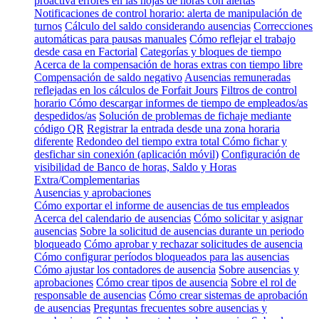
proactiva errores en las hojas de horas con alertas
Notificaciones de control horario: alerta de manipulación de
turnos
Cálculo del saldo considerando ausencias
Correcciones
automáticas para pausas manuales
Cómo reflejar el trabajo
desde casa en Factorial
Categorías y bloques de tiempo
Acerca de la compensación de horas extras con tiempo libre
Compensación de saldo negativo
Ausencias remuneradas
reflejadas en los cálculos de Forfait Jours
Filtros de control
horario
Cómo descargar informes de tiempo de empleados/as
despedidos/as
Solución de problemas de fichaje mediante
código QR
Registrar la entrada desde una zona horaria
diferente
Redondeo del tiempo extra total
Cómo fichar y
desfichar sin conexión (aplicación móvil)
Configuración de
visibilidad de Banco de horas, Saldo y Horas
Extra/Complementarias
Ausencias y aprobaciones
Cómo exportar el informe de ausencias de tus empleados
Acerca del calendario de ausencias
Cómo solicitar y asignar
ausencias
Sobre la solicitud de ausencias durante un periodo
bloqueado
Cómo aprobar y rechazar solicitudes de ausencia
Cómo configurar períodos bloqueados para las ausencias
Cómo ajustar los contadores de ausencia
Sobre ausencias y
aprobaciones
Cómo crear tipos de ausencia
Sobre el rol de
responsable de ausencias
Cómo crear sistemas de aprobación
de ausencias
Preguntas frecuentes sobre ausencias y