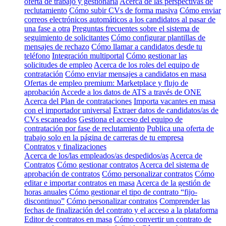
oferta de trabajo y gestionarla
Acerca de las perspectivas de
reclutamiento
Cómo subir CVs de forma masiva
Cómo enviar
correos electrónicos automáticos a los candidatos al pasar de
una fase a otra
Preguntas frecuentes sobre el sistema de
seguimiento de solicitantes
Cómo configurar plantillas de
mensajes de rechazo
Cómo llamar a candidatos desde tu
teléfono
Integración multiportal
Cómo gestionar las
solicitudes de empleo
Acerca de los roles del equipo de
contratación
Cómo enviar mensajes a candidatos en masa
Ofertas de empleo premium: Marketplace y flujo de
aprobación
Accede a los datos de ATS a través de ONE
Acerca del Plan de contrataciones
Importa vacantes en masa
con el importador universal
Extraer datos de candidatos/as de
CVs escaneados
Gestiona el acceso del equipo de
contratación por fase de reclutamiento
Publica una oferta de
trabajo solo en la página de carreras de tu empresa
Contratos y finalizaciones
Acerca de los/las empleados/as despedidos/as
Acerca de
Contratos
Cómo gestionar contratos
Acerca del sistema de
aprobación de contratos
Cómo personalizar contratos
Cómo
editar e importar contratos en masa
Acerca de la gestión de
horas anuales
Cómo gestionar el tipo de contrato “fijo-
discontinuo”
Cómo personalizar contratos
Comprender las
fechas de finalización del contrato y el acceso a la plataforma
Editor de contratos en masa
Cómo convertir un contrato de