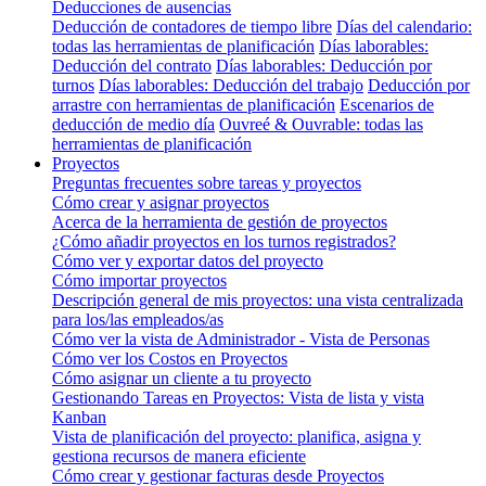
Deducciones de ausencias
Deducción de contadores de tiempo libre
Días del calendario:
todas las herramientas de planificación
Días laborables:
Deducción del contrato
Días laborables: Deducción por
turnos
Días laborables: Deducción del trabajo
Deducción por
arrastre con herramientas de planificación
Escenarios de
deducción de medio día
Ouvreé & Ouvrable: todas las
herramientas de planificación
Proyectos
Preguntas frecuentes sobre tareas y proyectos
Cómo crear y asignar proyectos
Acerca de la herramienta de gestión de proyectos
¿Cómo añadir proyectos en los turnos registrados?
Cómo ver y exportar datos del proyecto
Cómo importar proyectos
Descripción general de mis proyectos: una vista centralizada
para los/las empleados/as
Cómo ver la vista de Administrador - Vista de Personas
Cómo ver los Costos en Proyectos
Cómo asignar un cliente a tu proyecto
Gestionando Tareas en Proyectos: Vista de lista y vista
Kanban
Vista de planificación del proyecto: planifica, asigna y
gestiona recursos de manera eficiente
Cómo crear y gestionar facturas desde Proyectos