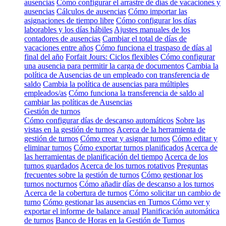
ausencias
Cómo configurar el arrastre de días de vacaciones y
ausencias
Cálculos de ausencias
Cómo importar las
asignaciones de tiempo libre
Cómo configurar los días
laborables y los días hábiles
Ajustes manuales de los
contadores de ausencias
Cambiar el total de días de
vacaciones entre años
Cómo funciona el traspaso de días al
final del año
Forfait Jours: Ciclos flexibles
Cómo configurar
una ausencia para permitir la carga de documentos
Cambia la
política de Ausencias de un empleado con transferencia de
saldo
Cambia la política de ausencias para múltiples
empleados/as
Cómo funciona la transferencia de saldo al
cambiar las políticas de Ausencias
Gestión de turnos
Cómo configurar días de descanso automáticos
Sobre las
vistas en la gestión de turnos
Acerca de la herramienta de
gestión de turnos
Cómo crear y asignar turnos
Cómo editar y
eliminar turnos
Cómo exportar turnos planificados
Acerca de
las herramientas de planificación del tiempo
Acerca de los
turnos guardados
Acerca de los turnos rotativos
Preguntas
frecuentes sobre la gestión de turnos
Cómo gestionar los
turnos nocturnos
Cómo añadir días de descanso a los turnos
Acerca de la cobertura de turnos
Cómo solicitar un cambio de
turno
Cómo gestionar las ausencias en Turnos
Cómo ver y
exportar el informe de balance anual
Planificación automática
de turnos
Banco de Horas en la Gestión de Turnos