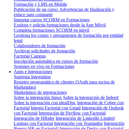
Formación y LMS en Mobile
Publicación de un curso: Advertencias de finalización y
enlace para compartir
Importar cursos SCORM en Formaciones
Explora y solicita formaciones desde la App Móvil
Completa formaciones SCORM en móvil
Gestiona los costos y presupuestos de formación por entidad
legal
Colaboradores de formación
Archivar solicitudes de formación
Factorial Campus
Inscripción automática en cursos de formación
Sesiones en vivo en Formaciones
Apps e Integraciones
Suprema Integration
Registro programático de clientes OAuth para socios de
Marketplace
Marketplace de integraciones
Sobre la integración Innux
Sobre la integración de Indeed
Sobre la integración con idealDisc
Integración de Cobee con
Factorial
Integra Factorial con Gmail
Integración de Outlook
con Factorial
Integración de Payflow con Factorial
Integración de HRider
Integración de LinkedIn Limited
Listings con Factorial
Integración con Teamtailor
Integración
Breezy HR en Factorial!
Integración de Desky con Factorial