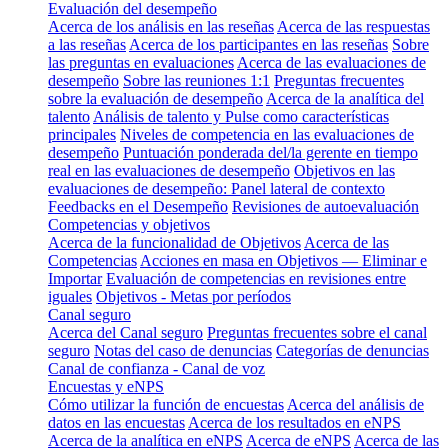
Evaluación del desempeño
Acerca de los análisis en las reseñas
Acerca de las respuestas
a las reseñas
Acerca de los participantes en las reseñas
Sobre
las preguntas en evaluaciones
Acerca de las evaluaciones de
desempeño
Sobre las reuniones 1:1
Preguntas frecuentes
sobre la evaluación de desempeño
Acerca de la analítica del
talento
Análisis de talento y Pulse como características
principales
Niveles de competencia en las evaluaciones de
desempeño
Puntuación ponderada del/la gerente en tiempo
real en las evaluaciones de desempeño
Objetivos en las
evaluaciones de desempeño: Panel lateral de contexto
Feedbacks en el Desempeño
Revisiones de autoevaluación
Competencias y objetivos
Acerca de la funcionalidad de Objetivos
Acerca de las
Competencias
Acciones en masa en Objetivos — Eliminar e
Importar
Evaluación de competencias en revisiones entre
iguales
Objetivos - Metas por períodos
Canal seguro
Acerca del Canal seguro
Preguntas frecuentes sobre el canal
seguro
Notas del caso de denuncias
Categorías de denuncias
Canal de confianza - Canal de voz
Encuestas y eNPS
Cómo utilizar la función de encuestas
Acerca del análisis de
datos en las encuestas
Acerca de los resultados en eNPS
Acerca de la analítica en eNPS
Acerca de eNPS
Acerca de las