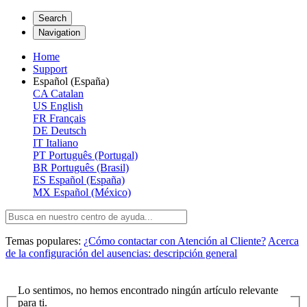
Search
Navigation
Home
Support
Español (España)
CA
Catalan
US
English
FR
Français
DE
Deutsch
IT
Italiano
PT
Português (Portugal)
BR
Português (Brasil)
ES
Español (España)
MX
Español (México)
Temas populares:
¿Cómo contactar con Atención al Cliente?
Acerca
de la configuración del ausencias: descripción general
Lo sentimos, no hemos encontrado ningún artículo relevante
para ti.