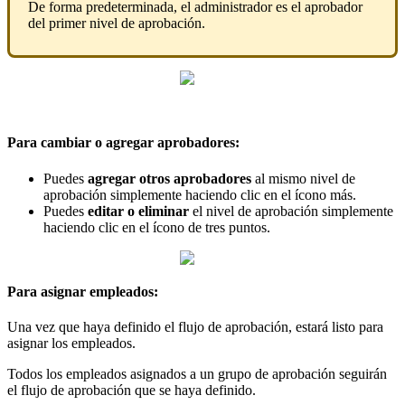
De
forma
predeterminada
,
el
administrador
es
el
aprobador
del
primer
nivel
de
aprobaci
ó
n
.
Para
cambiar
o
agregar
aprobadores
:
Puedes
agregar
otros
aprobadores
al
mismo
nivel
de
aprobaci
ó
n
simplemente
haciendo
clic
en
el
í
cono
m
á
s
.
Puedes
editar
o
eliminar
el
nivel
de
aprobaci
ó
n
simplemente
haciendo
clic
en
el
í
cono
de
tres
puntos
.
Para
asignar
empleados
:
Una
vez
que
haya
definido
el
flujo
de
aprobaci
ó
n
,
estar
á
listo
para
asignar
los
empleados
.
Todos
los
empleados
asignados
a
un
grupo
de
aprobaci
ó
n
seguir
á
n
el
flujo
de
aprobaci
ó
n
que
se
haya
definido
.