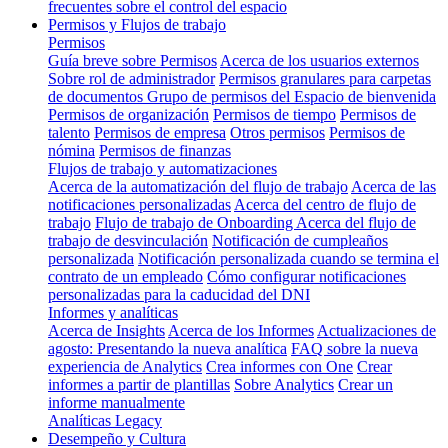
frecuentes sobre el control del espacio
Permisos y Flujos de trabajo
Permisos
Guía breve sobre Permisos
Acerca de los usuarios externos
Sobre rol de administrador
Permisos granulares para carpetas
de documentos
Grupo de permisos del Espacio de bienvenida
Permisos de organización
Permisos de tiempo
Permisos de
talento
Permisos de empresa
Otros permisos
Permisos de
nómina
Permisos de finanzas
Flujos de trabajo y automatizaciones
Acerca de la automatización del flujo de trabajo
Acerca de las
notificaciones personalizadas
Acerca del centro de flujo de
trabajo
Flujo de trabajo de Onboarding
Acerca del flujo de
trabajo de desvinculación
Notificación de cumpleaños
personalizada
Notificación personalizada cuando se termina el
contrato de un empleado
Cómo configurar notificaciones
personalizadas para la caducidad del DNI
Informes y analíticas
Acerca de Insights
Acerca de los Informes
Actualizaciones de
agosto: Presentando la nueva analítica
FAQ sobre la nueva
experiencia de Analytics
Crea informes con One
Crear
informes a partir de plantillas
Sobre Analytics
Crear un
informe manualmente
Analíticas Legacy
Desempeño y Cultura