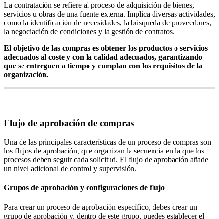
La
contrataci
ó
n
se
refiere
al
proceso
de
adquisici
ó
n
de
bienes
,
servicios
u
obras
de
una
fuente
externa
.
Implica
diversas
actividades
,
como
la
identificaci
ó
n
de
necesidades
,
la
b
ú
squeda
de
proveedores
,
la
negociaci
ó
n
de
condiciones
y
la
gesti
ó
n
de
contratos
.
El
objetivo
de
las
compras
es
obtener
los
productos
o
servicios
adecuados
al
coste
y
con
la
calidad
adecuados
,
garantizando
que
se
entreguen
a
tiempo
y
cumplan
con
los
requisitos
de
la
organizaci
ó
n
.
Flujo
de
aprobaci
ó
n
de
compras
Una
de
las
principales
caracter
í
sticas
de
un
proceso
de
compras
son
los
flujos
de
aprobaci
ó
n
,
que
organizan
la
secuencia
en
la
que
los
procesos
deben
seguir
cada
solicitud
.
El
flujo
de
aprobaci
ó
n
a
ñ
ade
un
nivel
adicional
de
control
y
supervisi
ó
n
.
Grupos
de
aprobaci
ó
n
y
configuraciones
de
flujo
Para
crear
un
proceso
de
aprobaci
ó
n
espec
í
fico
,
debes
crear
un
grupo
de
aprobaci
ó
n
y
,
dentro
de
este
grupo
,
puedes
establecer
el