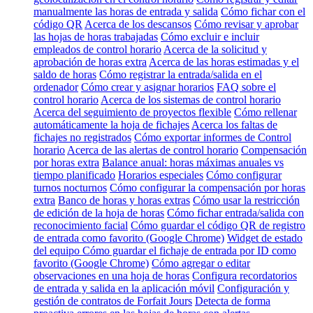
manualmente las horas de entrada y salida
Cómo fichar con el
código QR
Acerca de los descansos
Cómo revisar y aprobar
las hojas de horas trabajadas
Cómo excluir e incluir
empleados de control horario
Acerca de la solicitud y
aprobación de horas extra
Acerca de las horas estimadas y el
saldo de horas
Cómo registrar la entrada/salida en el
ordenador
Cómo crear y asignar horarios
FAQ sobre el
control horario
Acerca de los sistemas de control horario
Acerca del seguimiento de proyectos flexible
Cómo rellenar
automáticamente la hoja de fichajes
Acerca los faltas de
fichajes no registrados
Cómo exportar informes de Control
horario
Acerca de las alertas de control horario
Compensación
por horas extra
Balance anual: horas máximas anuales vs
tiempo planificado
Horarios especiales
Cómo configurar
turnos nocturnos
Cómo configurar la compensación por horas
extra
Banco de horas y horas extras
Cómo usar la restricción
de edición de la hoja de horas
Cómo fichar entrada/salida con
reconocimiento facial
Cómo guardar el código QR de registro
de entrada como favorito (Google Chrome)
Widget de estado
del equipo
Cómo guardar el fichaje de entrada por ID como
favorito (Google Chrome)
Cómo agregar o editar
observaciones en una hoja de horas
Configura recordatorios
de entrada y salida en la aplicación móvil
Configuración y
gestión de contratos de Forfait Jours
Detecta de forma