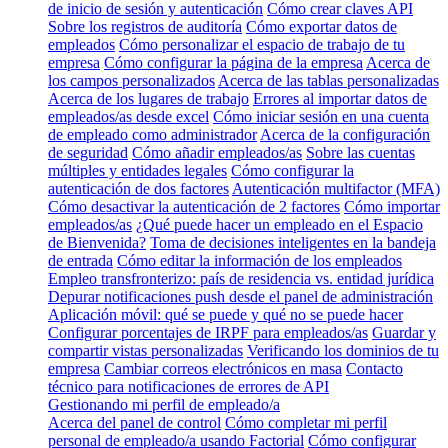
de inicio de sesión y autenticación
Cómo crear claves API
Sobre los registros de auditoría
Cómo exportar datos de
empleados
Cómo personalizar el espacio de trabajo de tu
empresa
Cómo configurar la página de la empresa
Acerca de
los campos personalizados
Acerca de las tablas personalizadas
Acerca de los lugares de trabajo
Errores al importar datos de
empleados/as desde excel
Cómo iniciar sesión en una cuenta
de empleado como administrador
Acerca de la configuración
de seguridad
Cómo añadir empleados/as
Sobre las cuentas
múltiples y entidades legales
Cómo configurar la
autenticación de dos factores
Autenticación multifactor (MFA)
Cómo desactivar la autenticación de 2 factores
Cómo importar
empleados/as
¿Qué puede hacer un empleado en el Espacio
de Bienvenida?
Toma de decisiones inteligentes en la bandeja
de entrada
Cómo editar la información de los empleados
Empleo transfronterizo: país de residencia vs. entidad jurídica
Depurar notificaciones push desde el panel de administración
Aplicación móvil: qué se puede y qué no se puede hacer
Configurar porcentajes de IRPF para empleados/as
Guardar y
compartir vistas personalizadas
Verificando los dominios de tu
empresa
Cambiar correos electrónicos en masa
Contacto
técnico para notificaciones de errores de API
Gestionando mi perfil de empleado/a
Acerca del panel de control
Cómo completar mi perfil
personal de empleado/a usando Factorial
Cómo configurar