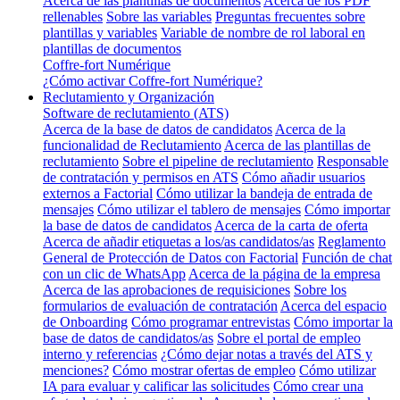
Acerca de las plantillas de documentos
Acerca de los PDF
rellenables
Sobre las variables
Preguntas frecuentes sobre
plantillas y variables
Variable de nombre de rol laboral en
plantillas de documentos
Coffre-fort Numérique
¿Cómo activar Coffre-fort Numérique?
Reclutamiento y Organización
Software de reclutamiento (ATS)
Acerca de la base de datos de candidatos
Acerca de la
funcionalidad de Reclutamiento
Acerca de las plantillas de
reclutamiento
Sobre el pipeline de reclutamiento
Responsable
de contratación y permisos en ATS
Cómo añadir usuarios
externos a Factorial
Cómo utilizar la bandeja de entrada de
mensajes
Cómo utilizar el tablero de mensajes
Cómo importar
la base de datos de candidatos
Acerca de la carta de oferta
Acerca de añadir etiquetas a los/as candidatos/as
Reglamento
General de Protección de Datos con Factorial
Función de chat
con un clic de WhatsApp
Acerca de la página de la empresa
Acerca de las aprobaciones de requisiciones
Sobre los
formularios de evaluación de contratación
Acerca del espacio
de Onboarding
Cómo programar entrevistas
Cómo importar la
base de datos de candidatos/as
Sobre el portal de empleo
interno y referencias
¿Cómo dejar notas a través del ATS y
menciones?
Cómo mostrar ofertas de empleo
Cómo utilizar
IA para evaluar y calificar las solicitudes
Cómo crear una