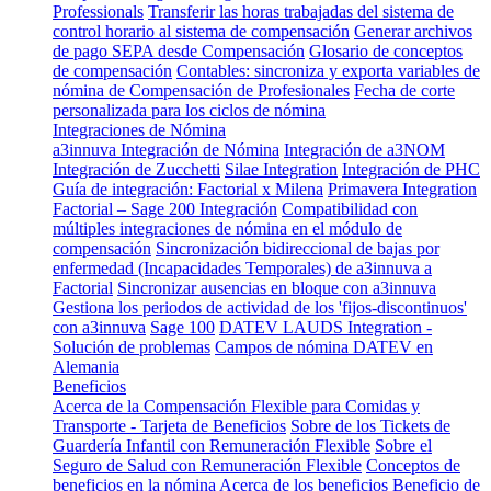
Professionals
Transferir las horas trabajadas del sistema de
control horario al sistema de compensación
Generar archivos
de pago SEPA desde Compensación
Glosario de conceptos
de compensación
Contables: sincroniza y exporta variables de
nómina de Compensación de Profesionales
Fecha de corte
personalizada para los ciclos de nómina
Integraciones de Nómina
a3innuva Integración de Nómina
Integración de a3NOM
Integración de Zucchetti
Silae Integration
Integración de PHC
Guía de integración: Factorial x Milena
Primavera Integration
Factorial – Sage 200 Integración
Compatibilidad con
múltiples integraciones de nómina en el módulo de
compensación
Sincronización bidireccional de bajas por
enfermedad (Incapacidades Temporales) de a3innuva a
Factorial
Sincronizar ausencias en bloque con a3innuva
Gestiona los periodos de actividad de los 'fijos-discontinuos'
con a3innuva
Sage 100
DATEV LAUDS Integration -
Solución de problemas
Campos de nómina DATEV en
Alemania
Beneficios
Acerca de la Compensación Flexible para Comidas y
Transporte - Tarjeta de Beneficios
Sobre de los Tickets de
Guardería Infantil con Remuneración Flexible
Sobre el
Seguro de Salud con Remuneración Flexible
Conceptos de
beneficios en la nómina
Acerca de los beneficios
Beneficio de