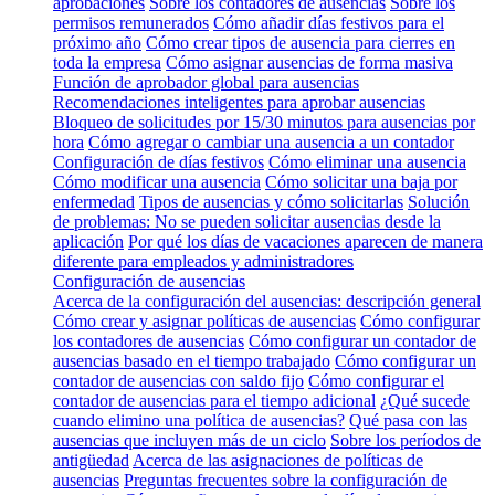
aprobaciones
Sobre los contadores de ausencias
Sobre los
permisos remunerados
Cómo añadir días festivos para el
próximo año
Cómo crear tipos de ausencia para cierres en
toda la empresa
Cómo asignar ausencias de forma masiva
Función de aprobador global para ausencias
Recomendaciones inteligentes para aprobar ausencias
Bloqueo de solicitudes por 15/30 minutos para ausencias por
hora
Cómo agregar o cambiar una ausencia a un contador
Configuración de días festivos
Cómo eliminar una ausencia
Cómo modificar una ausencia
Cómo solicitar una baja por
enfermedad
Tipos de ausencias y cómo solicitarlas
Solución
de problemas: No se pueden solicitar ausencias desde la
aplicación
Por qué los días de vacaciones aparecen de manera
diferente para empleados y administradores
Configuración de ausencias
Acerca de la configuración del ausencias: descripción general
Cómo crear y asignar políticas de ausencias
Cómo configurar
los contadores de ausencias
Cómo configurar un contador de
ausencias basado en el tiempo trabajado
Cómo configurar un
contador de ausencias con saldo fijo
Cómo configurar el
contador de ausencias para el tiempo adicional
¿Qué sucede
cuando elimino una política de ausencias?
Qué pasa con las
ausencias que incluyen más de un ciclo
Sobre los períodos de
antigüedad
Acerca de las asignaciones de políticas de
ausencias
Preguntas frecuentes sobre la configuración de