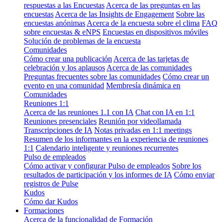
respuestas a las Encuestas
Acerca de las preguntas en las
encuestas
Acerca de las Insights de Engagement
Sobre las
encuestas anónimas
Acerca de la encuesta sobre el clima
FAQ
sobre encuestas & eNPS
Encuestas en dispositivos móviles
Solución de problemas de la encuesta
Comunidades
Cómo crear una publicación
Acerca de las tarjetas de
celebración y los aplausos
Acerca de las comunidades
Preguntas frecuentes sobre las comunidades
Cómo crear un
evento en una comunidad
Membresía dinámica en
Comunidades
Reuniones 1:1
Acerca de las reuniones 1.1 con IA
Chat con IA en 1:1
Reuniones presenciales
Reunión por videollamada
Transcripciones de IA
Notas privadas en 1:1 meetings
Resumen de los informantes en la experiencia de reuniones
1:1
Calendario inteligente y reuniones recurrentes
Pulso de empleados
Cómo activar y configurar Pulso de empleados
Sobre los
resultados de participación y los informes de IA
Cómo enviar
registros de Pulse
Kudos
Cómo dar Kudos
Formaciones
Acerca de la funcionalidad de Formación