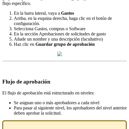
flujo
espec
í
fico
.
En
la
barra
lateral
,
vaya
a
Gastos
Arriba
,
en
la
esquina
derecha
,
haga
clic
en
el
bot
ó
n
de
configuraci
ó
n
.
Selecciona
Gastos
,
compras
o
Software
En
la
secci
ó
n
Aprobaciones
de
solicitudes
de
gasto
A
ñ
ade
un
nombre
y
una
descripci
ó
n
(
facultativo
)
Haz
clic
en
Guardar
grupo
de
aprobaci
ó
n
Flujo
de
aprobaci
ó
n
El
flujo
de
aprobaci
ó
n
est
á
estructurado
en
niveles
:
Se
asignan
uno
o
m
á
s
aprobadores
a
cada
nivel
Para
pasar
al
siguiente
nivel
,
los
aprobadores
del
nivel
anterior
deben
aprobar
la
solicitud
.