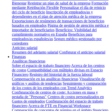
Bienestar
Registrar un plan de salud de la empresa
Formación
mediante Retribución Flexible
Personalizar el día de reinicio
del ciclo de beneficio
Inscripción de empleados/as y
dependientes en el plan de atención médica de la empresa
Exportaciones de resúmenes de transacciones de beneficios
basados en empleados
Página de gestión de atención médica e
importador de beneficiarios
Beneficios: Visibilidad del
cumplimiento normativo en España
Beneficios para
empleados/as españoles/as
Seguro médico gestionado por
corredores
Anticipo salarial
Resumen del adelanto salarial
Configurar el anticipo salarial
Finanzas
Analíticas financieras
Sobre el espacio de trabajo financiero
Acerca de los centros
de costos
Compatibilidad con múltiples divisas en Espacio
Financiero
Registro del historial de la fuerza laboral
Compensación en las analíticas financieras
Visualización de
gráficos y análisis de tendencias
Seguimiento y comparación
de los costos de los empleados con Trend Analytics
Configuración de centros de coste: Acciones en masa y
pestaña de "Personas"
Centros de costos personalizados en
Gastos de empleados
Configuración del espacio de trabajo
financiero
Acerca de FTE en Financial Workspace
Comparación de conceptos de nómina en el ámbito financiero