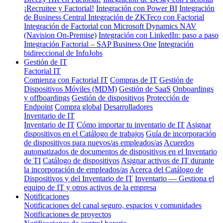
¡Recruitee y Factorial!
Integración con Power BI
Integración
de Business Central
Integración de ZKTeco con Factorial
Integración de Factorial con Microsoft Dynamics NAV
(Navision On-Premise)
Integración con LinkedIn: paso a paso
Integración Factorial – SAP Business One
Integración
bidireccional de InfoJobs
Gestión de IT
Factorial IT
Comienza con Factorial IT
Compras de IT
Gestión de
Dispositivos Móviles (MDM)
Gestión de SaaS
Onboardings
y offboardings
Gestión de dispositivos
Protección de
Endpoint
Compra global
Desarrolladores
Inventario de IT
Inventario de IT
Cómo importar tu inventario de IT
Asignar
dispositivos en el Catálogo de trabajos
Guía de incorporación
de dispositivos para nuevos/as empleados/as
Acuerdos
automatizados de documentos de dispositivos en el Inventario
de TI
Catálogo de dispositivos
Asignar activos de IT durante
la incorporación de empleados/as
Acerca del Catálogo de
Dispositivos y del Inventario de IT
Inventario — Gestiona el
equipo de IT y otros activos de la empresa
Notificaciones
Notificaciones del canal seguro, espacios y comunidades
Notificaciones de proyectos