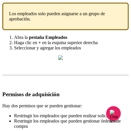
Los
empleados
solo
pueden
asignarse
a
un
grupo
de
aprobaci
ó
n
.
Abra
la
pesta
ñ
a
Empleados
Haga
clic
en
+
en
la
esquina
superior
derecha
Seleccionar
y
agregar
los
empleados
Permisos
de
adquisici
ó
n
Hay
dos
permisos
que
se
pueden
gestionar
:
Restringir
los
empleados
que
pueden
realizar
solicitudes
Restringir
los
empleados
que
pueden
gestionar
ó
rdenes
de
compra