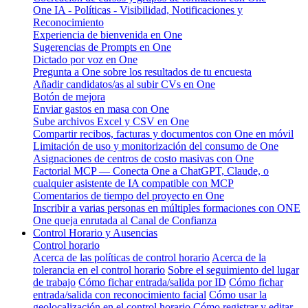
One IA - Políticas - Visibilidad, Notificaciones y
Reconocimiento
Experiencia de bienvenida en One
Sugerencias de Prompts en One
Dictado por voz en One
Pregunta a One sobre los resultados de tu encuesta
Añadir candidatos/as al subir CVs en One
Botón de mejora
Enviar gastos en masa con One
Sube archivos Excel y CSV en One
Compartir recibos, facturas y documentos con One en móvil
Limitación de uso y monitorización del consumo de One
Asignaciones de centros de costo masivas con One
Factorial MCP — Conecta One a ChatGPT, Claude, o
cualquier asistente de IA compatible con MCP
Comentarios de tiempo del proyecto en One
Inscribir a varias personas en múltiples formaciones con ONE
One queja enrutada al Canal de Confianza
Control Horario y Ausencias
Control horario
Acerca de las políticas de control horario
Acerca de la
tolerancia en el control horario
Sobre el seguimiento del lugar
de trabajo
Cómo fichar entrada/salida por ID
Cómo fichar
entrada/salida con reconocimiento facial
Cómo usar la
geolocalización en el control horario
Cómo registrar y editar