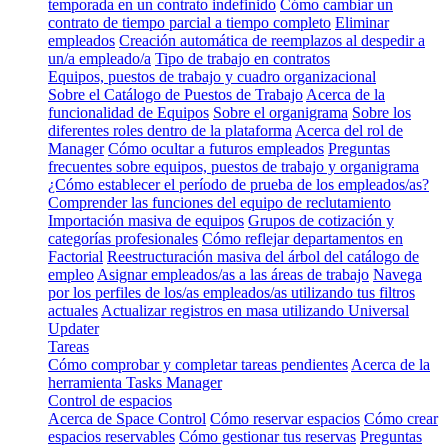
temporada en un contrato indefinido
Cómo cambiar un
contrato de tiempo parcial a tiempo completo
Eliminar
empleados
Creación automática de reemplazos al despedir a
un/a empleado/a
Tipo de trabajo en contratos
Equipos, puestos de trabajo y cuadro organizacional
Sobre el Catálogo de Puestos de Trabajo
Acerca de la
funcionalidad de Equipos
Sobre el organigrama
Sobre los
diferentes roles dentro de la plataforma
Acerca del rol de
Manager
Cómo ocultar a futuros empleados
Preguntas
frecuentes sobre equipos, puestos de trabajo y organigrama
¿Cómo establecer el período de prueba de los empleados/as?
Comprender las funciones del equipo de reclutamiento
Importación masiva de equipos
Grupos de cotización y
categorías profesionales
Cómo reflejar departamentos en
Factorial
Reestructuración masiva del árbol del catálogo de
empleo
Asignar empleados/as a las áreas de trabajo
Navega
por los perfiles de los/as empleados/as utilizando tus filtros
actuales
Actualizar registros en masa utilizando Universal
Updater
Tareas
Cómo comprobar y completar tareas pendientes
Acerca de la
herramienta Tasks Manager
Control de espacios
Acerca de Space Control
Cómo reservar espacios
Cómo crear
espacios reservables
Cómo gestionar tus reservas
Preguntas