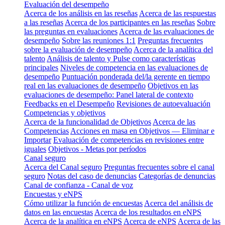
Evaluación del desempeño
Acerca de los análisis en las reseñas
Acerca de las respuestas
a las reseñas
Acerca de los participantes en las reseñas
Sobre
las preguntas en evaluaciones
Acerca de las evaluaciones de
desempeño
Sobre las reuniones 1:1
Preguntas frecuentes
sobre la evaluación de desempeño
Acerca de la analítica del
talento
Análisis de talento y Pulse como características
principales
Niveles de competencia en las evaluaciones de
desempeño
Puntuación ponderada del/la gerente en tiempo
real en las evaluaciones de desempeño
Objetivos en las
evaluaciones de desempeño: Panel lateral de contexto
Feedbacks en el Desempeño
Revisiones de autoevaluación
Competencias y objetivos
Acerca de la funcionalidad de Objetivos
Acerca de las
Competencias
Acciones en masa en Objetivos — Eliminar e
Importar
Evaluación de competencias en revisiones entre
iguales
Objetivos - Metas por períodos
Canal seguro
Acerca del Canal seguro
Preguntas frecuentes sobre el canal
seguro
Notas del caso de denuncias
Categorías de denuncias
Canal de confianza - Canal de voz
Encuestas y eNPS
Cómo utilizar la función de encuestas
Acerca del análisis de
datos en las encuestas
Acerca de los resultados en eNPS
Acerca de la analítica en eNPS
Acerca de eNPS
Acerca de las