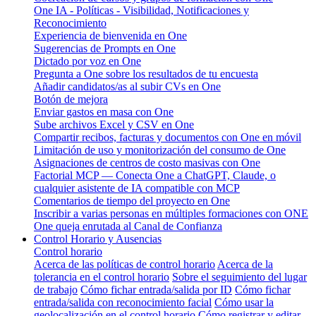
One IA - Políticas - Visibilidad, Notificaciones y
Reconocimiento
Experiencia de bienvenida en One
Sugerencias de Prompts en One
Dictado por voz en One
Pregunta a One sobre los resultados de tu encuesta
Añadir candidatos/as al subir CVs en One
Botón de mejora
Enviar gastos en masa con One
Sube archivos Excel y CSV en One
Compartir recibos, facturas y documentos con One en móvil
Limitación de uso y monitorización del consumo de One
Asignaciones de centros de costo masivas con One
Factorial MCP — Conecta One a ChatGPT, Claude, o
cualquier asistente de IA compatible con MCP
Comentarios de tiempo del proyecto en One
Inscribir a varias personas en múltiples formaciones con ONE
One queja enrutada al Canal de Confianza
Control Horario y Ausencias
Control horario
Acerca de las políticas de control horario
Acerca de la
tolerancia en el control horario
Sobre el seguimiento del lugar
de trabajo
Cómo fichar entrada/salida por ID
Cómo fichar
entrada/salida con reconocimiento facial
Cómo usar la
geolocalización en el control horario
Cómo registrar y editar