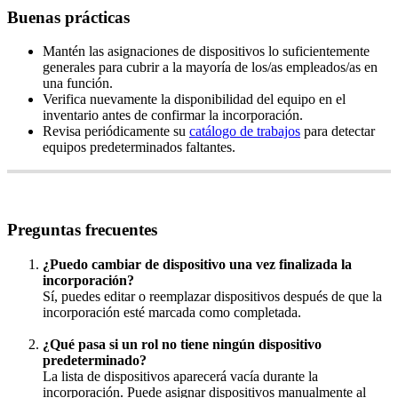
Buenas
pr
á
cticas
Mant
é
n
las
asignaciones
de
dispositivos
lo
suficientemente
generales
para
cubrir
a
la
mayor
í
a
de
los
/
as
empleados
/
as
en
una
funci
ó
n
.
Verifica
nuevamente
la
disponibilidad
del
equipo
en
el
inventario
antes
de
confirmar
la
incorporaci
ó
n
.
Revisa
peri
ó
dicamente
su
cat
á
logo
de
trabajos
para
detectar
equipos
predeterminados
faltantes
.
Preguntas
frecuentes
¿
Puedo
cambiar
de
dispositivo
una
vez
finalizada
la
incorporaci
ó
n
?
S
í
,
puedes
editar
o
reemplazar
dispositivos
despu
é
s
de
que
la
incorporaci
ó
n
est
é
marcada
como
completada
.
¿
Qu
é
pasa
si
un
rol
no
tiene
ning
ú
n
dispositivo
predeterminado
?
La
lista
de
dispositivos
aparecer
á
vac
í
a
durante
la
incorporaci
ó
n
.
Puede
asignar
dispositivos
manualmente
al