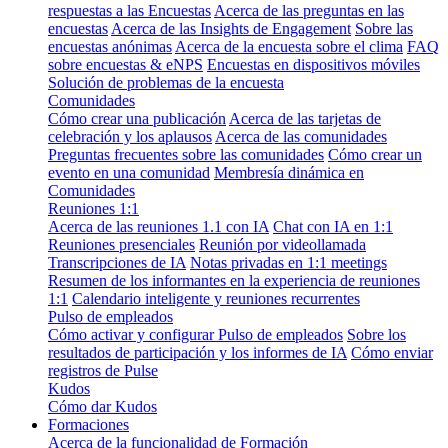
respuestas a las Encuestas
Acerca de las preguntas en las
encuestas
Acerca de las Insights de Engagement
Sobre las
encuestas anónimas
Acerca de la encuesta sobre el clima
FAQ
sobre encuestas & eNPS
Encuestas en dispositivos móviles
Solución de problemas de la encuesta
Comunidades
Cómo crear una publicación
Acerca de las tarjetas de
celebración y los aplausos
Acerca de las comunidades
Preguntas frecuentes sobre las comunidades
Cómo crear un
evento en una comunidad
Membresía dinámica en
Comunidades
Reuniones 1:1
Acerca de las reuniones 1.1 con IA
Chat con IA en 1:1
Reuniones presenciales
Reunión por videollamada
Transcripciones de IA
Notas privadas en 1:1 meetings
Resumen de los informantes en la experiencia de reuniones
1:1
Calendario inteligente y reuniones recurrentes
Pulso de empleados
Cómo activar y configurar Pulso de empleados
Sobre los
resultados de participación y los informes de IA
Cómo enviar
registros de Pulse
Kudos
Cómo dar Kudos
Formaciones
Acerca de la funcionalidad de Formación