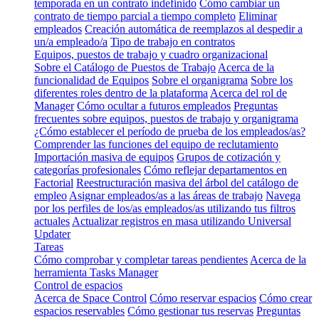
temporada en un contrato indefinido
Cómo cambiar un
contrato de tiempo parcial a tiempo completo
Eliminar
empleados
Creación automática de reemplazos al despedir a
un/a empleado/a
Tipo de trabajo en contratos
Equipos, puestos de trabajo y cuadro organizacional
Sobre el Catálogo de Puestos de Trabajo
Acerca de la
funcionalidad de Equipos
Sobre el organigrama
Sobre los
diferentes roles dentro de la plataforma
Acerca del rol de
Manager
Cómo ocultar a futuros empleados
Preguntas
frecuentes sobre equipos, puestos de trabajo y organigrama
¿Cómo establecer el período de prueba de los empleados/as?
Comprender las funciones del equipo de reclutamiento
Importación masiva de equipos
Grupos de cotización y
categorías profesionales
Cómo reflejar departamentos en
Factorial
Reestructuración masiva del árbol del catálogo de
empleo
Asignar empleados/as a las áreas de trabajo
Navega
por los perfiles de los/as empleados/as utilizando tus filtros
actuales
Actualizar registros en masa utilizando Universal
Updater
Tareas
Cómo comprobar y completar tareas pendientes
Acerca de la
herramienta Tasks Manager
Control de espacios
Acerca de Space Control
Cómo reservar espacios
Cómo crear
espacios reservables
Cómo gestionar tus reservas
Preguntas