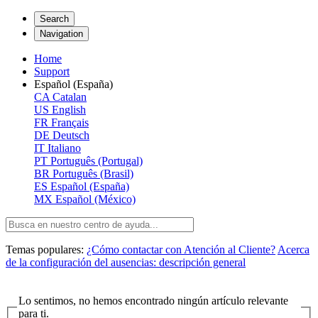
Search
Navigation
Home
Support
Español (España)
CA
Catalan
US
English
FR
Français
DE
Deutsch
IT
Italiano
PT
Português (Portugal)
BR
Português (Brasil)
ES
Español (España)
MX
Español (México)
Temas populares:
¿Cómo contactar con Atención al Cliente?
Acerca
de la configuración del ausencias: descripción general
Lo sentimos, no hemos encontrado ningún artículo relevante
para ti.