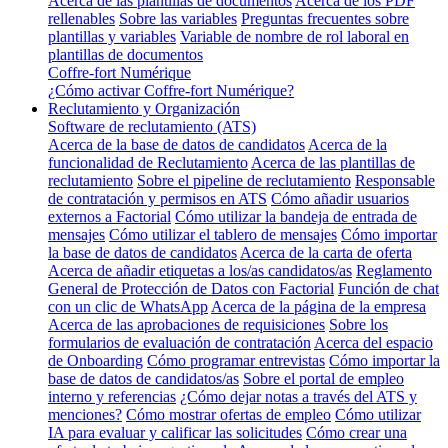
Acerca de las plantillas de documentos
Acerca de los PDF
rellenables
Sobre las variables
Preguntas frecuentes sobre
plantillas y variables
Variable de nombre de rol laboral en
plantillas de documentos
Coffre-fort Numérique
¿Cómo activar Coffre-fort Numérique?
Reclutamiento y Organización
Software de reclutamiento (ATS)
Acerca de la base de datos de candidatos
Acerca de la
funcionalidad de Reclutamiento
Acerca de las plantillas de
reclutamiento
Sobre el pipeline de reclutamiento
Responsable
de contratación y permisos en ATS
Cómo añadir usuarios
externos a Factorial
Cómo utilizar la bandeja de entrada de
mensajes
Cómo utilizar el tablero de mensajes
Cómo importar
la base de datos de candidatos
Acerca de la carta de oferta
Acerca de añadir etiquetas a los/as candidatos/as
Reglamento
General de Protección de Datos con Factorial
Función de chat
con un clic de WhatsApp
Acerca de la página de la empresa
Acerca de las aprobaciones de requisiciones
Sobre los
formularios de evaluación de contratación
Acerca del espacio
de Onboarding
Cómo programar entrevistas
Cómo importar la
base de datos de candidatos/as
Sobre el portal de empleo
interno y referencias
¿Cómo dejar notas a través del ATS y
menciones?
Cómo mostrar ofertas de empleo
Cómo utilizar
IA para evaluar y calificar las solicitudes
Cómo crear una