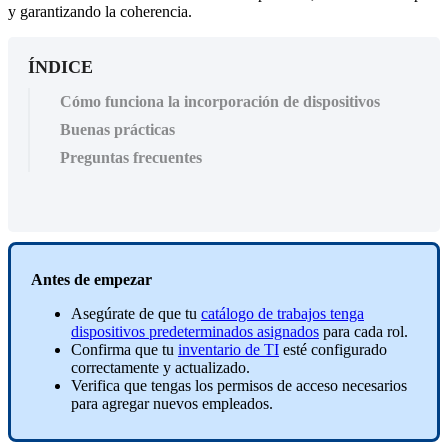
y garantizando la coherencia.
ÍNDICE
Cómo funciona la incorporación de dispositivos
Buenas prácticas
Preguntas frecuentes
Antes
de
empezar
Aseg
ú
rate
de
que
tu
cat
á
logo
de
trabajos
tenga
dispositivos
predeterminados
asignados
para
cada
rol
.
Confirma
que
tu
inventario
de
TI
est
é
configurado
correctamente
y
actualizado
.
Verifica
que
tengas
los
permisos
de
acceso
necesarios
para
agregar
nuevos
empleados
.