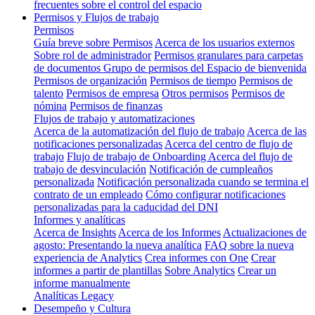
frecuentes sobre el control del espacio
Permisos y Flujos de trabajo
Permisos
Guía breve sobre Permisos
Acerca de los usuarios externos
Sobre rol de administrador
Permisos granulares para carpetas
de documentos
Grupo de permisos del Espacio de bienvenida
Permisos de organización
Permisos de tiempo
Permisos de
talento
Permisos de empresa
Otros permisos
Permisos de
nómina
Permisos de finanzas
Flujos de trabajo y automatizaciones
Acerca de la automatización del flujo de trabajo
Acerca de las
notificaciones personalizadas
Acerca del centro de flujo de
trabajo
Flujo de trabajo de Onboarding
Acerca del flujo de
trabajo de desvinculación
Notificación de cumpleaños
personalizada
Notificación personalizada cuando se termina el
contrato de un empleado
Cómo configurar notificaciones
personalizadas para la caducidad del DNI
Informes y analíticas
Acerca de Insights
Acerca de los Informes
Actualizaciones de
agosto: Presentando la nueva analítica
FAQ sobre la nueva
experiencia de Analytics
Crea informes con One
Crear
informes a partir de plantillas
Sobre Analytics
Crear un
informe manualmente
Analíticas Legacy
Desempeño y Cultura