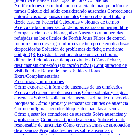
proactiva errores en las hojas de horas con alertas
Notificaciones de control horario: alerta de manipulación de
turnos
Cálculo del saldo considerando ausencias
Correcciones
automáticas para pausas manuales
Cómo reflejar el trabajo
desde casa en Factorial
Categorías y bloques de tiempo
Acerca de la compensación de horas extras con tiempo libre
Compensación de saldo negativo
Ausencias remuneradas
reflejadas en los cálculos de Forfait Jours
Filtros de control
horario
Cómo descargar informes de tiempo de empleados/as
despedidos/as
Solución de problemas de fichaje mediante
código QR
Registrar la entrada desde una zona horaria
diferente
Redondeo del tiempo extra total
Cómo fichar y
desfichar sin conexión (aplicación móvil)
Configuración de
visibilidad de Banco de horas, Saldo y Horas
Extra/Complementarias
Ausencias y aprobaciones
Cómo exportar el informe de ausencias de tus empleados
Acerca del calendario de ausencias
Cómo solicitar y asignar
ausencias
Sobre la solicitud de ausencias durante un periodo
bloqueado
Cómo aprobar y rechazar solicitudes de ausencia
Cómo configurar períodos bloqueados para las ausencias
Cómo ajustar los contadores de ausencia
Sobre ausencias y
aprobaciones
Cómo crear tipos de ausencia
Sobre el rol de
responsable de ausencias
Cómo crear sistemas de aprobación
de ausencias
Preguntas frecuentes sobre ausencias y