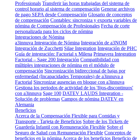
Professionals
Transferir las horas trabajadas del sistema de
control horario al sistema de compensación
Generar archivos
de pago SEPA desde Compensación
Glosario de conceptos
de compensación
Contables: sincroniza y exporta variables de
nómina de Compensación de Profesionales
Fecha de corte
personalizada para los ciclos de nómina
Integraciones de Nómina
a3innuva Integración de Nómina
Integración de a3NOM
Integración de Zucchetti
Silae Integration
Integración de PHC
Guía de integración: Factorial x Milena
Primavera Integration
Factorial – Sage 200 Integración
Compatibilidad con
múltiples integraciones de nómina en el módulo de
compensación
Sincronización bidireccional de bajas por
enfermedad (Incapacidades Temporales) de a3innuva a
Factorial
Sincronizar ausencias en bloque con a3innuva
Gestiona los periodos de actividad de los 'fijos-discontinuos'
con a3innuva
Sage 100
DATEV LAUDS Integration -
Solución de problemas
Campos de nómina DATEV en
Alemania
Beneficios
Acerca de la Compensación Flexible para Comidas y
Transporte - Tarjeta de Beneficios
Sobre de los Tickets de
Guardería Infantil con Remuneración Flexible
Sobre el
Seguro de Salud con Remuneración Flexible
Conceptos de
beneficios en la nómina
Acerca de los beneficios
Beneficio de