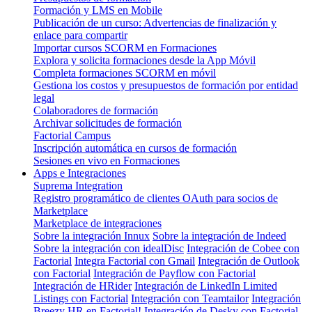
Formación y LMS en Mobile
Publicación de un curso: Advertencias de finalización y
enlace para compartir
Importar cursos SCORM en Formaciones
Explora y solicita formaciones desde la App Móvil
Completa formaciones SCORM en móvil
Gestiona los costos y presupuestos de formación por entidad
legal
Colaboradores de formación
Archivar solicitudes de formación
Factorial Campus
Inscripción automática en cursos de formación
Sesiones en vivo en Formaciones
Apps e Integraciones
Suprema Integration
Registro programático de clientes OAuth para socios de
Marketplace
Marketplace de integraciones
Sobre la integración Innux
Sobre la integración de Indeed
Sobre la integración con idealDisc
Integración de Cobee con
Factorial
Integra Factorial con Gmail
Integración de Outlook
con Factorial
Integración de Payflow con Factorial
Integración de HRider
Integración de LinkedIn Limited
Listings con Factorial
Integración con Teamtailor
Integración
Breezy HR en Factorial!
Integración de Desky con Factorial