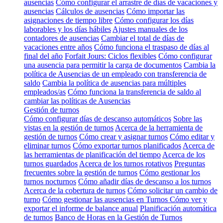
ausencias
Cómo configurar el arrastre de días de vacaciones y
ausencias
Cálculos de ausencias
Cómo importar las
asignaciones de tiempo libre
Cómo configurar los días
laborables y los días hábiles
Ajustes manuales de los
contadores de ausencias
Cambiar el total de días de
vacaciones entre años
Cómo funciona el traspaso de días al
final del año
Forfait Jours: Ciclos flexibles
Cómo configurar
una ausencia para permitir la carga de documentos
Cambia la
política de Ausencias de un empleado con transferencia de
saldo
Cambia la política de ausencias para múltiples
empleados/as
Cómo funciona la transferencia de saldo al
cambiar las políticas de Ausencias
Gestión de turnos
Cómo configurar días de descanso automáticos
Sobre las
vistas en la gestión de turnos
Acerca de la herramienta de
gestión de turnos
Cómo crear y asignar turnos
Cómo editar y
eliminar turnos
Cómo exportar turnos planificados
Acerca de
las herramientas de planificación del tiempo
Acerca de los
turnos guardados
Acerca de los turnos rotativos
Preguntas
frecuentes sobre la gestión de turnos
Cómo gestionar los
turnos nocturnos
Cómo añadir días de descanso a los turnos
Acerca de la cobertura de turnos
Cómo solicitar un cambio de
turno
Cómo gestionar las ausencias en Turnos
Cómo ver y
exportar el informe de balance anual
Planificación automática
de turnos
Banco de Horas en la Gestión de Turnos