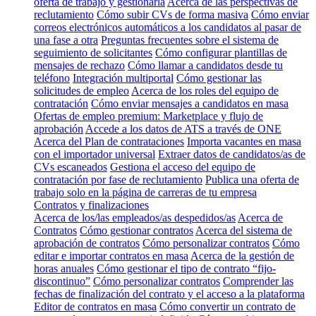
oferta de trabajo y gestionarla
Acerca de las perspectivas de
reclutamiento
Cómo subir CVs de forma masiva
Cómo enviar
correos electrónicos automáticos a los candidatos al pasar de
una fase a otra
Preguntas frecuentes sobre el sistema de
seguimiento de solicitantes
Cómo configurar plantillas de
mensajes de rechazo
Cómo llamar a candidatos desde tu
teléfono
Integración multiportal
Cómo gestionar las
solicitudes de empleo
Acerca de los roles del equipo de
contratación
Cómo enviar mensajes a candidatos en masa
Ofertas de empleo premium: Marketplace y flujo de
aprobación
Accede a los datos de ATS a través de ONE
Acerca del Plan de contrataciones
Importa vacantes en masa
con el importador universal
Extraer datos de candidatos/as de
CVs escaneados
Gestiona el acceso del equipo de
contratación por fase de reclutamiento
Publica una oferta de
trabajo solo en la página de carreras de tu empresa
Contratos y finalizaciones
Acerca de los/las empleados/as despedidos/as
Acerca de
Contratos
Cómo gestionar contratos
Acerca del sistema de
aprobación de contratos
Cómo personalizar contratos
Cómo
editar e importar contratos en masa
Acerca de la gestión de
horas anuales
Cómo gestionar el tipo de contrato “fijo-
discontinuo”
Cómo personalizar contratos
Comprender las
fechas de finalización del contrato y el acceso a la plataforma
Editor de contratos en masa
Cómo convertir un contrato de