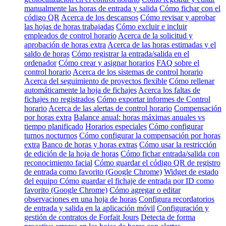
manualmente las horas de entrada y salida
Cómo fichar con el
código QR
Acerca de los descansos
Cómo revisar y aprobar
las hojas de horas trabajadas
Cómo excluir e incluir
empleados de control horario
Acerca de la solicitud y
aprobación de horas extra
Acerca de las horas estimadas y el
saldo de horas
Cómo registrar la entrada/salida en el
ordenador
Cómo crear y asignar horarios
FAQ sobre el
control horario
Acerca de los sistemas de control horario
Acerca del seguimiento de proyectos flexible
Cómo rellenar
automáticamente la hoja de fichajes
Acerca los faltas de
fichajes no registrados
Cómo exportar informes de Control
horario
Acerca de las alertas de control horario
Compensación
por horas extra
Balance anual: horas máximas anuales vs
tiempo planificado
Horarios especiales
Cómo configurar
turnos nocturnos
Cómo configurar la compensación por horas
extra
Banco de horas y horas extras
Cómo usar la restricción
de edición de la hoja de horas
Cómo fichar entrada/salida con
reconocimiento facial
Cómo guardar el código QR de registro
de entrada como favorito (Google Chrome)
Widget de estado
del equipo
Cómo guardar el fichaje de entrada por ID como
favorito (Google Chrome)
Cómo agregar o editar
observaciones en una hoja de horas
Configura recordatorios
de entrada y salida en la aplicación móvil
Configuración y
gestión de contratos de Forfait Jours
Detecta de forma