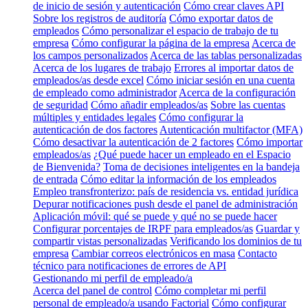
de inicio de sesión y autenticación
Cómo crear claves API
Sobre los registros de auditoría
Cómo exportar datos de
empleados
Cómo personalizar el espacio de trabajo de tu
empresa
Cómo configurar la página de la empresa
Acerca de
los campos personalizados
Acerca de las tablas personalizadas
Acerca de los lugares de trabajo
Errores al importar datos de
empleados/as desde excel
Cómo iniciar sesión en una cuenta
de empleado como administrador
Acerca de la configuración
de seguridad
Cómo añadir empleados/as
Sobre las cuentas
múltiples y entidades legales
Cómo configurar la
autenticación de dos factores
Autenticación multifactor (MFA)
Cómo desactivar la autenticación de 2 factores
Cómo importar
empleados/as
¿Qué puede hacer un empleado en el Espacio
de Bienvenida?
Toma de decisiones inteligentes en la bandeja
de entrada
Cómo editar la información de los empleados
Empleo transfronterizo: país de residencia vs. entidad jurídica
Depurar notificaciones push desde el panel de administración
Aplicación móvil: qué se puede y qué no se puede hacer
Configurar porcentajes de IRPF para empleados/as
Guardar y
compartir vistas personalizadas
Verificando los dominios de tu
empresa
Cambiar correos electrónicos en masa
Contacto
técnico para notificaciones de errores de API
Gestionando mi perfil de empleado/a
Acerca del panel de control
Cómo completar mi perfil
personal de empleado/a usando Factorial
Cómo configurar