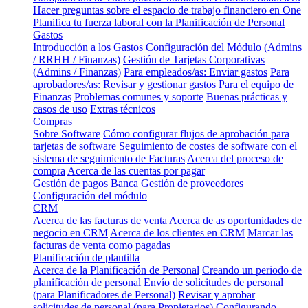
Hacer preguntas sobre el espacio de trabajo financiero en One
Planifica tu fuerza laboral con la Planificación de Personal
Gastos
Introducción a los Gastos
Configuración del Módulo (Admins
/ RRHH / Finanzas)
Gestión de Tarjetas Corporativas
(Admins / Finanzas)
Para empleados/as: Enviar gastos
Para
aprobadores/as: Revisar y gestionar gastos
Para el equipo de
Finanzas
Problemas comunes y soporte
Buenas prácticas y
casos de uso
Extras técnicos
Compras
Sobre Software
Cómo configurar flujos de aprobación para
tarjetas de software
Seguimiento de costes de software con el
sistema de seguimiento de Facturas
Acerca del proceso de
compra
Acerca de las cuentas por pagar
Gestión de pagos
Banca
Gestión de proveedores
Configuración del módulo
CRM
Acerca de las facturas de venta
Acerca de as oportunidades de
negocio en CRM
Acerca de los clientes en CRM
Marcar las
facturas de venta como pagadas
Planificación de plantilla
Acerca de la Planificación de Personal
Creando un periodo de
planificación de personal
Envío de solicitudes de personal
(para Planificadores de Personal)
Revisar y aprobar
solicitudes de personal (para Propietarios)
Configurando