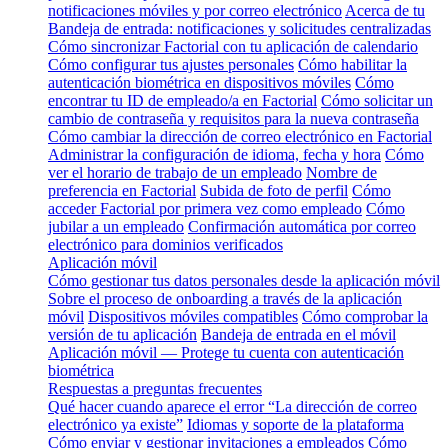
notificaciones móviles y por correo electrónico
Acerca de tu
Bandeja de entrada: notificaciones y solicitudes centralizadas
Cómo sincronizar Factorial con tu aplicación de calendario
Cómo configurar tus ajustes personales
Cómo habilitar la
autenticación biométrica en dispositivos móviles
Cómo
encontrar tu ID de empleado/a en Factorial
Cómo solicitar un
cambio de contraseña y requisitos para la nueva contraseña
Cómo cambiar la dirección de correo electrónico en Factorial
Administrar la configuración de idioma, fecha y hora
Cómo
ver el horario de trabajo de un empleado
Nombre de
preferencia en Factorial
Subida de foto de perfil
Cómo
acceder Factorial por primera vez como empleado
Cómo
jubilar a un empleado
Confirmación automática por correo
electrónico para dominios verificados
Aplicación móvil
Cómo gestionar tus datos personales desde la aplicación móvil
Sobre el proceso de onboarding a través de la aplicación
móvil
Dispositivos móviles compatibles
Cómo comprobar la
versión de tu aplicación
Bandeja de entrada en el móvil
Aplicación móvil — Protege tu cuenta con autenticación
biométrica
Respuestas a preguntas frecuentes
Qué hacer cuando aparece el error “La dirección de correo
electrónico ya existe”
Idiomas y soporte de la plataforma
Cómo enviar y gestionar invitaciones a empleados
Cómo