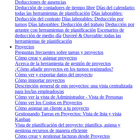
Deducciones de ausencias
Deducción de contadores de tiempo libre
Días del calendario:
todas las herramientas de planificación
Días laborables:
Deducción del contrato
Días laborables: Deducción por
turnos
Días laborables: Deducción del trabajo
Deducción por
arrastre con herramientas de planificación
Escenarios de
deducción de medio día
Ouvreé & Ouvrable: todas las
herramientas de planificación
Proyectos
Preguntas frecuentes sobre tareas y proyectos
Cómo crear y asignar proyectos
Acerca de la herramienta de gestión de proyectos
¿Cómo añadir proyectos en los turnos registrados?
Cómo ver y exportar datos del proyecto
Cómo importar proyectos
Descripción general de mis proyectos: una vista centralizada
para los/las empleados/as
Cómo ver la vista de Administrador - Vista de Personas
Cómo ver los Costos en Proyectos
Cómo asignar un cliente a tu proyecto
Gestionando Tareas en Proyectos: Vista de lista y vista
Kanban
Vista de planificación del proyecto: planifica, asigna y
gestiona recursos de manera eficiente
Cómo crear y gestionar facturas desde Proyectos