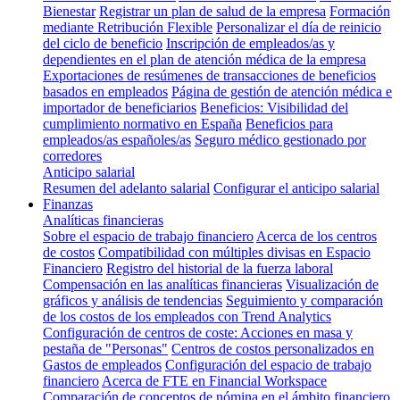
Bienestar
Registrar un plan de salud de la empresa
Formación
mediante Retribución Flexible
Personalizar el día de reinicio
del ciclo de beneficio
Inscripción de empleados/as y
dependientes en el plan de atención médica de la empresa
Exportaciones de resúmenes de transacciones de beneficios
basados en empleados
Página de gestión de atención médica e
importador de beneficiarios
Beneficios: Visibilidad del
cumplimiento normativo en España
Beneficios para
empleados/as españoles/as
Seguro médico gestionado por
corredores
Anticipo salarial
Resumen del adelanto salarial
Configurar el anticipo salarial
Finanzas
Analíticas financieras
Sobre el espacio de trabajo financiero
Acerca de los centros
de costos
Compatibilidad con múltiples divisas en Espacio
Financiero
Registro del historial de la fuerza laboral
Compensación en las analíticas financieras
Visualización de
gráficos y análisis de tendencias
Seguimiento y comparación
de los costos de los empleados con Trend Analytics
Configuración de centros de coste: Acciones en masa y
pestaña de "Personas"
Centros de costos personalizados en
Gastos de empleados
Configuración del espacio de trabajo
financiero
Acerca de FTE en Financial Workspace
Comparación de conceptos de nómina en el ámbito financiero