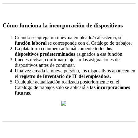
C
ó
mo
funciona
la
incorporaci
ó
n
de
dispositivos
Cuando
se
agrega
un
nuevo
/
a
empleado
/
a
al
sistema
,
su
funci
ó
n
laboral
se
corresponde
con
el
Cat
á
logo
de
trabajos
.
La
plataforma
enumera
autom
á
ticamente
todos
los
dispositivos
predeterminados
asignados
a
esa
funci
ó
n
.
Puedes
revisar
,
confirmar
o
ajustar
las
asignaciones
de
dispositivos
antes
de
continuar
.
Una
vez
creada
la
nueva
persona
,
los
dispositivos
aparecen
en
el
registro
de
Inventario
de
IT
del
empleado
/
a
.
Cualquier
actualizaci
ó
n
realizada
posteriormente
en
el
Cat
á
logo
de
trabajos
solo
se
aplicar
á
a
las
incorporaciones
futuras
.