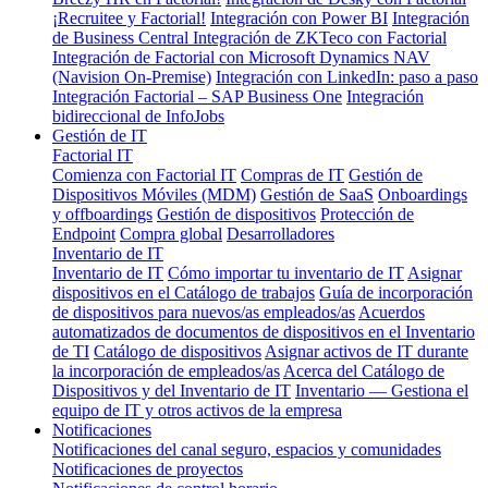
¡Recruitee y Factorial!
Integración con Power BI
Integración
de Business Central
Integración de ZKTeco con Factorial
Integración de Factorial con Microsoft Dynamics NAV
(Navision On-Premise)
Integración con LinkedIn: paso a paso
Integración Factorial – SAP Business One
Integración
bidireccional de InfoJobs
Gestión de IT
Factorial IT
Comienza con Factorial IT
Compras de IT
Gestión de
Dispositivos Móviles (MDM)
Gestión de SaaS
Onboardings
y offboardings
Gestión de dispositivos
Protección de
Endpoint
Compra global
Desarrolladores
Inventario de IT
Inventario de IT
Cómo importar tu inventario de IT
Asignar
dispositivos en el Catálogo de trabajos
Guía de incorporación
de dispositivos para nuevos/as empleados/as
Acuerdos
automatizados de documentos de dispositivos en el Inventario
de TI
Catálogo de dispositivos
Asignar activos de IT durante
la incorporación de empleados/as
Acerca del Catálogo de
Dispositivos y del Inventario de IT
Inventario — Gestiona el
equipo de IT y otros activos de la empresa
Notificaciones
Notificaciones del canal seguro, espacios y comunidades
Notificaciones de proyectos