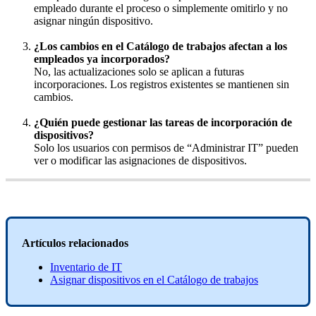
empleado
durante
el
proceso
o
simplemente
omitirlo
y
no
asignar
ning
ú
n
dispositivo
.
¿
Los
cambios
en
el
Cat
á
logo
de
trabajos
afectan
a
los
empleados
ya
incorporados
?
No
,
las
actualizaciones
solo
se
aplican
a
futuras
incorporaciones
.
Los
registros
existentes
se
mantienen
sin
cambios
.
¿
Qui
é
n
puede
gestionar
las
tareas
de
incorporaci
ó
n
de
dispositivos
?
Solo
los
usuarios
con
permisos
de
“
Administrar
IT
”
pueden
ver
o
modificar
las
asignaciones
de
dispositivos
.
Art
í
culos
relacionados
Inventario
de
IT
Asignar
dispositivos
en
el
Cat
á
logo
de
trabajos