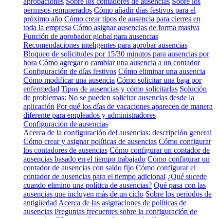
aprobaciones
Sobre los contadores de ausencias
Sobre los
permisos remunerados
Cómo añadir días festivos para el
próximo año
Cómo crear tipos de ausencia para cierres en
toda la empresa
Cómo asignar ausencias de forma masiva
Función de aprobador global para ausencias
Recomendaciones inteligentes para aprobar ausencias
Bloqueo de solicitudes por 15/30 minutos para ausencias por
hora
Cómo agregar o cambiar una ausencia a un contador
Configuración de días festivos
Cómo eliminar una ausencia
Cómo modificar una ausencia
Cómo solicitar una baja por
enfermedad
Tipos de ausencias y cómo solicitarlas
Solución
de problemas: No se pueden solicitar ausencias desde la
aplicación
Por qué los días de vacaciones aparecen de manera
diferente para empleados y administradores
Configuración de ausencias
Acerca de la configuración del ausencias: descripción general
Cómo crear y asignar políticas de ausencias
Cómo configurar
los contadores de ausencias
Cómo configurar un contador de
ausencias basado en el tiempo trabajado
Cómo configurar un
contador de ausencias con saldo fijo
Cómo configurar el
contador de ausencias para el tiempo adicional
¿Qué sucede
cuando elimino una política de ausencias?
Qué pasa con las
ausencias que incluyen más de un ciclo
Sobre los períodos de
antigüedad
Acerca de las asignaciones de políticas de
ausencias
Preguntas frecuentes sobre la configuración de