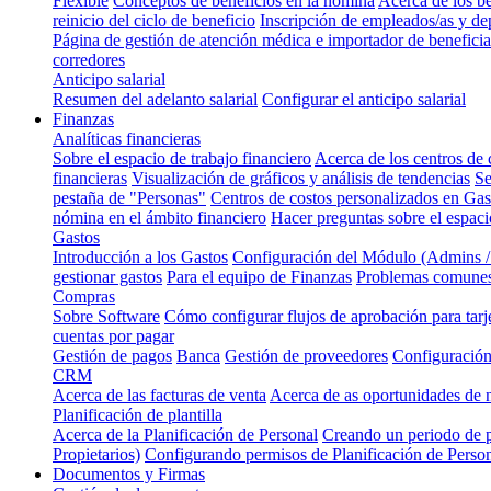
Flexible
Conceptos de beneficios en la nómina
Acerca de los be
reinicio del ciclo de beneficio
Inscripción de empleados/as y de
Página de gestión de atención médica e importador de beneficia
corredores
Anticipo salarial
Resumen del adelanto salarial
Configurar el anticipo salarial
Finanzas
Analíticas financieras
Sobre el espacio de trabajo financiero
Acerca de los centros de 
financieras
Visualización de gráficos y análisis de tendencias
Se
pestaña de "Personas"
Centros de costos personalizados en Ga
nómina en el ámbito financiero
Hacer preguntas sobre el espaci
Gastos
Introducción a los Gastos
Configuración del Módulo (Admins 
gestionar gastos
Para el equipo de Finanzas
Problemas comunes
Compras
Sobre Software
Cómo configurar flujos de aprobación para tarj
cuentas por pagar
Gestión de pagos
Banca
Gestión de proveedores
Configuración
CRM
Acerca de las facturas de venta
Acerca de as oportunidades de
Planificación de plantilla
Acerca de la Planificación de Personal
Creando un periodo de p
Propietarios)
Configurando permisos de Planificación de Perso
Documentos y Firmas