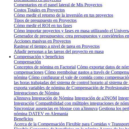
Comentarios en el panel lateral de Mis Proyectos
Costos Totales en Proyectos
Cómo medir el retorno de la inversión en tus proyectos
Tipos de presupuesto en Proyectos
Cómo medir el ROI en tus fases
Cómo importar proyectos y fases en masa utilizando el Univers
Generador de presupuestos: crea presupuestos y conviértelos en
Acciones masivas en Proyectos
Rastrear el tiempo a nivel de tarea en Proyectos
Añadir personas a las tareas del proyecto en masa
Compensación y beneficios
Compensación
Conceptos de nómina en Factorial
Cómo exportar datos de nó
compensaciones
Cómo reembolsar gastos a través de Compens
nómina
Cómo configurar el vale de comida como compensació
las horas trabajadas del sistema de control horario al sistema 
exporta variables de nómina de Compensación de Profesionale
Integraciones de Nómina
a3innuva Integración de Nómina
Integración de a3NOM
Integ
Integración
Compatibilidad con múltiples integraciones de nó
Sincronizar ausencias en bloque con a3innuva
Gestiona los per
nómina DATEV en Alemania
Beneficios
Acerca de la Compensación Flexible para Comidas y Transporte