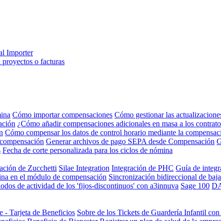
al Importer
 proyectos o facturas
mina
Cómo importar compensaciones
Cómo gestionar las actualizacione
ación
¿Cómo añadir compensaciones adicionales en masa a los contrato
n
Cómo compensar los datos de control horario mediante la compensac
de compensación
Generar archivos de pago SEPA desde Compensación
G
s
Fecha de corte personalizada para los ciclos de nómina
ración de Zucchetti
Silae Integration
Integración de PHC
Guía de integr
mina en el módulo de compensación
Sincronización bidireccional de baj
iodos de actividad de los 'fijos-discontinuos' con a3innuva
Sage 100
DA
 - Tarjeta de Beneficios
Sobre de los Tickets de Guardería Infantil co