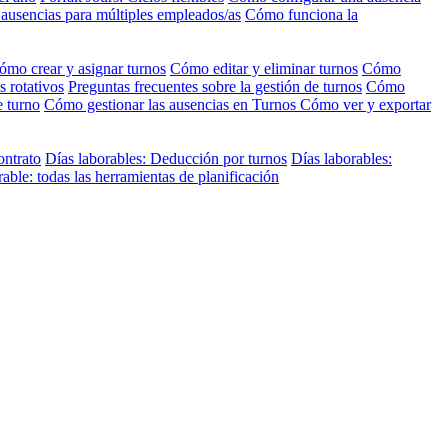
 ausencias para múltiples empleados/as
Cómo funciona la
ómo crear y asignar turnos
Cómo editar y eliminar turnos
Cómo
s rotativos
Preguntas frecuentes sobre la gestión de turnos
Cómo
e turno
Cómo gestionar las ausencias en Turnos
Cómo ver y exportar
ontrato
Días laborables: Deducción por turnos
Días laborables:
ble: todas las herramientas de planificación