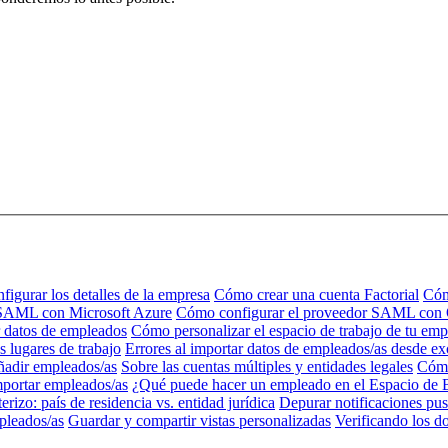
igurar los detalles de la empresa
Cómo crear una cuenta Factorial
Cóm
 SAML con Microsoft Azure
Cómo configurar el proveedor SAML con
 datos de empleados
Cómo personalizar el espacio de trabajo de tu emp
s lugares de trabajo
Errores al importar datos de empleados/as desde ex
adir empleados/as
Sobre las cuentas múltiples y entidades legales
Cómo
portar empleados/as
¿Qué puede hacer un empleado en el Espacio de 
rizo: país de residencia vs. entidad jurídica
Depurar notificaciones pus
pleados/as
Guardar y compartir vistas personalizadas
Verificando los d