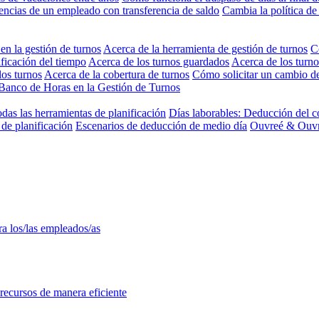
encias de un empleado con transferencia de saldo
Cambia la política de
 en la gestión de turnos
Acerca de la herramienta de gestión de turnos
C
ificación del tiempo
Acerca de los turnos guardados
Acerca de los turno
los turnos
Acerca de la cobertura de turnos
Cómo solicitar un cambio d
Banco de Horas en la Gestión de Turnos
odas las herramientas de planificación
Días laborables: Deducción del c
de planificación
Escenarios de deducción de medio día
Ouvreé & Ouvra
ra los/las empleados/as
 recursos de manera eficiente