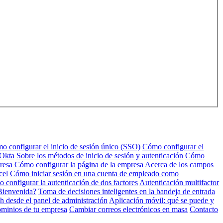
o configurar el inicio de sesión único (SSO)
Cómo configurar el
 Okta
Sobre los métodos de inicio de sesión y autenticación
Cómo
resa
Cómo configurar la página de la empresa
Acerca de los campos
cel
Cómo iniciar sesión en una cuenta de empleado como
 configurar la autenticación de dos factores
Autenticación multifactor
Bienvenida?
Toma de decisiones inteligentes en la bandeja de entrada
h desde el panel de administración
Aplicación móvil: qué se puede y
ominios de tu empresa
Cambiar correos electrónicos en masa
Contacto