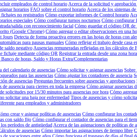
ncluir empleados de control horario
Acerca de la solicitud y aprobación
signar horarios
FAQ sobre el control horario
Acerca de los sistemas de 
 fichajes no registrados
Cómo exportar informes de Control horario
Ace
rarios especiales
Cómo configurar turnos nocturnos
Cómo configurar l
trada/salida con reconocimiento facial
Cómo guardar el código QR de r
vorito (Google Chrome)
Cómo agregar o editar observaciones en una ho
t Jours
Detecta de forma proactiva errores en las hojas de horas con ale
automáticas para pausas manuales
Cómo reflejar el trabajo desde casa e
e saldo negativo
Ausencias remuneradas reflejadas en los cálculos de F
de fichaje mediante código QR
Registrar la entrada desde una zona hora
de Banco de horas, Saldo y Horas Extra/Complementarias
 del calendario de ausencias
Cómo solicitar y asignar ausencias
Sobre 
oqueados para las ausencias
Cómo ajustar los contadores de ausencia
S
ción de ausencias
Preguntas frecuentes sobre ausencias y aprobaciones
 de ausencia para cierres en toda la empresa
Cómo asignar ausencias 
e solicitudes por 15/30 minutos para ausencias por hora
Cómo agregar 
o solicitar una baja por enfermedad
Tipos de ausencias y cómo solicita
iferente para empleados y administradores
ómo crear y asignar políticas de ausencias
Cómo configurar los contado
s con saldo fijo
Cómo configurar el contador de ausencias para el tiem
 los períodos de antigüedad
Acerca de las asignaciones de políticas de 
álculos de ausencias
Cómo importar las asignaciones de tiempo libre
C
as de vacaciones entre años
Cómo funciona el traspaso de días al final d