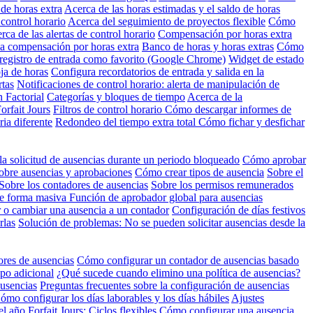
 de horas extra
Acerca de las horas estimadas y el saldo de horas
control horario
Acerca del seguimiento de proyectos flexible
Cómo
rca de las alertas de control horario
Compensación por horas extra
a compensación por horas extra
Banco de horas y horas extras
Cómo
egistro de entrada como favorito (Google Chrome)
Widget de estado
ja de horas
Configura recordatorios de entrada y salida en la
rtas
Notificaciones de control horario: alerta de manipulación de
n Factorial
Categorías y bloques de tiempo
Acerca de la
orfait Jours
Filtros de control horario
Cómo descargar informes de
ria diferente
Redondeo del tiempo extra total
Cómo fichar y desfichar
la solicitud de ausencias durante un periodo bloqueado
Cómo aprobar
obre ausencias y aprobaciones
Cómo crear tipos de ausencia
Sobre el
Sobre los contadores de ausencias
Sobre los permisos remunerados
de forma masiva
Función de aprobador global para ausencias
o cambiar una ausencia a un contador
Configuración de días festivos
rlas
Solución de problemas: No se pueden solicitar ausencias desde la
res de ausencias
Cómo configurar un contador de ausencias basado
po adicional
¿Qué sucede cuando elimino una política de ausencias?
ausencias
Preguntas frecuentes sobre la configuración de ausencias
ómo configurar los días laborables y los días hábiles
Ajustes
el año
Forfait Jours: Ciclos flexibles
Cómo configurar una ausencia