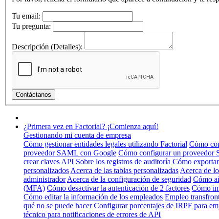
Tu email:
Tu pregunta:
Descripción (Detalles):
¿Primera vez en Factorial? ¡Comienza aquí!
Gestionando mi cuenta de empresa
Cómo gestionar entidades legales utilizando Factorial
Cómo conf
proveedor SAML con Google
Cómo configurar un proveedor
crear claves API
Sobre los registros de auditoría
Cómo exportar
personalizados
Acerca de las tablas personalizadas
Acerca de lo
administrador
Acerca de la configuración de seguridad
Cómo añ
(MFA)
Cómo desactivar la autenticación de 2 factores
Cómo im
Cómo editar la información de los empleados
Empleo transfronte
qué no se puede hacer
Configurar porcentajes de IRPF para em
técnico para notificaciones de errores de API