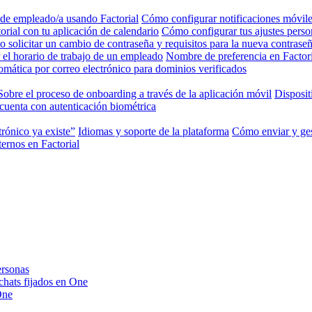
 de empleado/a usando Factorial
Cómo configurar notificaciones móviles
rial con tu aplicación de calendario
Cómo configurar tus ajustes perso
 solicitar un cambio de contraseña y requisitos para la nueva contrase
el horario de trabajo de un empleado
Nombre de preferencia en Factori
mática por correo electrónico para dominios verificados
Sobre el proceso de onboarding a través de la aplicación móvil
Disposit
cuenta con autenticación biométrica
trónico ya existe”
Idiomas y soporte de la plataforma
Cómo enviar y ges
ernos en Factorial
ersonas
 chats fijados en One
One