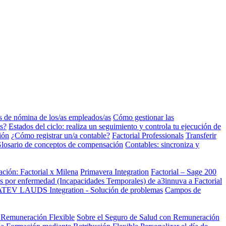
s de nómina de los/as empleados/as
Cómo gestionar las
s?
Estados del ciclo: realiza un seguimiento y controla tu ejecución de
ión
¿Cómo registrar un/a contable?
Factorial Professionals
Transferir
losario de conceptos de compensación
Contables: sincroniza y
ación: Factorial x Milena
Primavera Integration
Factorial – Sage 200
as por enfermedad (Incapacidades Temporales) de a3innuva a Factorial
TEV LAUDS Integration - Solución de problemas
Campos de
n Remuneración Flexible
Sobre el Seguro de Salud con Remuneración