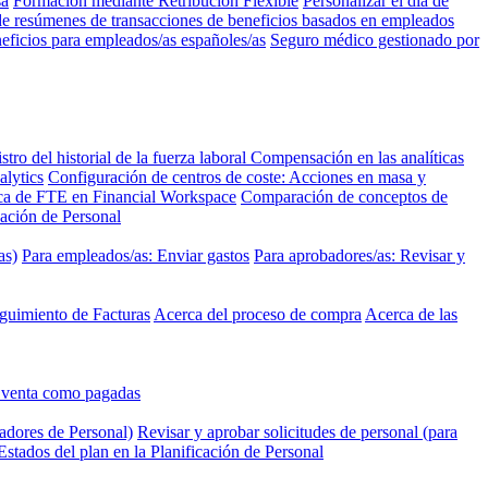
sa
Formación mediante Retribución Flexible
Personalizar el día de
e resúmenes de transacciones de beneficios basados en empleados
eficios para empleados/as españoles/as
Seguro médico gestionado por
stro del historial de la fuerza laboral
Compensación en las analíticas
alytics
Configuración de centros de coste: Acciones en masa y
a de FTE en Financial Workspace
Comparación de conceptos de
icación de Personal
as)
Para empleados/as: Enviar gastos
Para aprobadores/as: Revisar y
eguimiento de Facturas
Acerca del proceso de compra
Acerca de las
e venta como pagadas
cadores de Personal)
Revisar y aprobar solicitudes de personal (para
Estados del plan en la Planificación de Personal