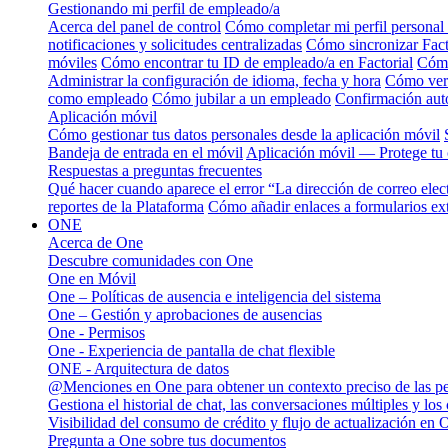
Gestionando mi perfil de empleado/a
Acerca del panel de control
Cómo completar mi perfil personal
notificaciones y solicitudes centralizadas
Cómo sincronizar Facto
móviles
Cómo encontrar tu ID de empleado/a en Factorial
Cómo
Administrar la configuración de idioma, fecha y hora
Cómo ver 
como empleado
Cómo jubilar a un empleado
Confirmación auto
Aplicación móvil
Cómo gestionar tus datos personales desde la aplicación móvil
Bandeja de entrada en el móvil
Aplicación móvil — Protege tu 
Respuestas a preguntas frecuentes
Qué hacer cuando aparece el error “La dirección de correo elec
reportes de la Plataforma
Cómo añadir enlaces a formularios ext
ONE
Acerca de One
Descubre comunidades con One
One en Móvil
One – Políticas de ausencia e inteligencia del sistema
One – Gestión y aprobaciones de ausencias
One - Permisos
One - Experiencia de pantalla de chat flexible
ONE - Arquitectura de datos
@Menciones en One para obtener un contexto preciso de las p
Gestiona el historial de chat, las conversaciones múltiples y los
Visibilidad del consumo de crédito y flujo de actualización en 
Pregunta a One sobre tus documentos