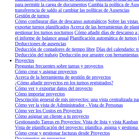
para permitir la carga de documentos
Cambia la política de Aus
transferencia de saldo al cambiar las políticas de Ausencias
Gestión de turnos
Cómo configurar días de descanso automáticos
Sobre las vistas
exportar turnos planificados
Acerca de las herramientas de plan
gestionar los turnos nocturnos
Cómo añadir días de descanso a 
el informe de balance anual
Planificación automática de turnos
Deducciones de ausencias
Deducción de contadores de tiempo libre
Días del calendario: t
Deducción del trabajo
Deducción por arrastre con herramientas 
Proyectos
Preguntas frecuentes sobre tareas y proyectos
Cómo crear y asignar proyectos
Acerca de la herramienta de gestión de proyectos
¿Cómo añadir proyectos en los turnos registrados?
Cómo ver y exportar datos del proyecto
Cómo importar proyectos
Descripción general de mis proyectos: una vista centralizada pa
Cómo ver la vista de Administrador - Vista de Personas
Cómo ver los Costos en Proyectos
Cómo asignar un cliente a tu proyecto
Gestionando Tareas en Proyectos: Vista de lista y vista Kanban
Vista de planificación del proyecto: planifica, asigna y gestiona
Cómo crear y gestionar facturas desde Proyectos
Documentos en proyectos