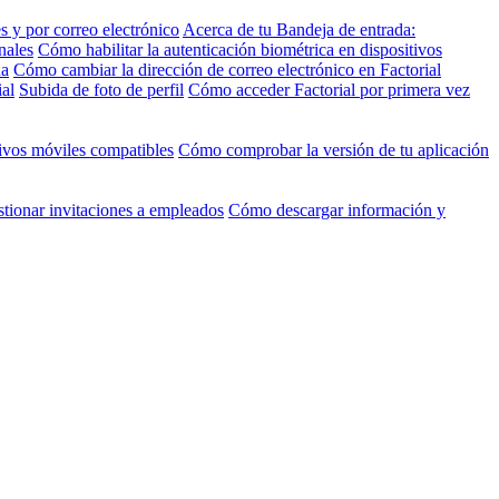
 y por correo electrónico
Acerca de tu Bandeja de entrada:
nales
Cómo habilitar la autenticación biométrica en dispositivos
ña
Cómo cambiar la dirección de correo electrónico en Factorial
al
Subida de foto de perfil
Cómo acceder Factorial por primera vez
ivos móviles compatibles
Cómo comprobar la versión de tu aplicación
tionar invitaciones a empleados
Cómo descargar información y