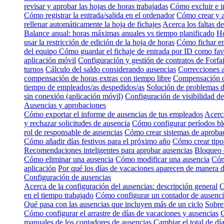
revisar y aprobar las hojas de horas trabajadas
Cómo excluir e i
Cómo registrar la entrada/salida en el ordenador
Cómo crear y a
rellenar automáticamente la hoja de fichajes
Acerca los faltas de
Balance anual: horas máximas anuales vs tiempo planificado
Ho
usar la restricción de edición de la hoja de horas
Cómo fichar en
del equipo
Cómo guardar el fichaje de entrada por ID como fa
aplicación móvil
Configuración y gestión de contratos de Forfai
turnos
Cálculo del saldo considerando ausencias
Correcciones 
compensación de horas extras con tiempo libre
Compensación d
tiempo de empleados/as despedidos/as
Solución de problemas 
sin conexión (aplicación móvil)
Configuración de visibilidad 
Ausencias y aprobaciones
Cómo exportar el informe de ausencias de tus empleados
Acerca
y rechazar solicitudes de ausencia
Cómo configurar períodos bl
rol de responsable de ausencias
Cómo crear sistemas de aproba
Cómo añadir días festivos para el próximo año
Cómo crear tipos
Recomendaciones inteligentes para aprobar ausencias
Bloqueo d
Cómo eliminar una ausencia
Cómo modificar una ausencia
Cóm
aplicación
Por qué los días de vacaciones aparecen de manera d
Configuración de ausencias
Acerca de la configuración del ausencias: descripción general
C
en el tiempo trabajado
Cómo configurar un contador de ausencia
Qué pasa con las ausencias que incluyen más de un ciclo
Sobre
Cómo configurar el arrastre de días de vacaciones y ausencias
C
manuales de los contadores de ausencias
Cambiar el total de dí