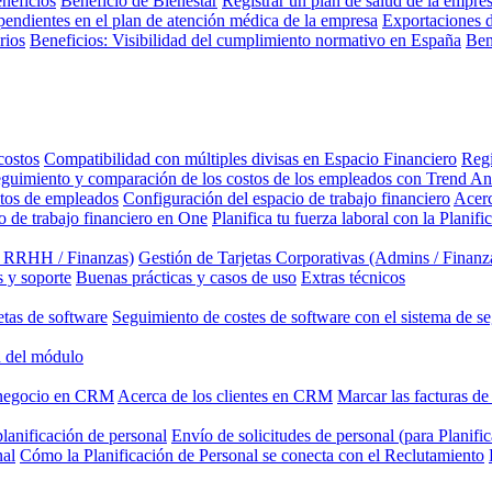
neficios
Beneficio de Bienestar
Registrar un plan de salud de la empre
pendientes en el plan de atención médica de la empresa
Exportaciones d
rios
Beneficios: Visibilidad del cumplimiento normativo en España
Ben
costos
Compatibilidad con múltiples divisas en Espacio Financiero
Regi
guimiento y comparación de los costos de los empleados con Trend An
stos de empleados
Configuración del espacio de trabajo financiero
Acerc
o de trabajo financiero en One
Planifica tu fuerza laboral con la Planif
/ RRHH / Finanzas)
Gestión de Tarjetas Corporativas (Admins / Finanz
 y soporte
Buenas prácticas y casos de uso
Extras técnicos
etas de software
Seguimiento de costes de software con el sistema de s
 del módulo
 negocio en CRM
Acerca de los clientes en CRM
Marcar las facturas d
lanificación de personal
Envío de solicitudes de personal (para Planifi
nal
Cómo la Planificación de Personal se conecta con el Reclutamiento