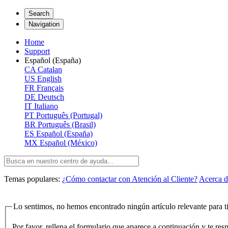
Search
Navigation
Home
Support
Español (España)
CA
Catalan
US
English
FR
Français
DE
Deutsch
IT
Italiano
PT
Português (Portugal)
BR
Português (Brasil)
ES
Español (España)
MX
Español (México)
Temas populares:
¿Cómo contactar con Atención al Cliente?
Acerca d
Lo sentimos, no hemos encontrado ningún artículo relevante para ti
Por favor, rellena el formulario que aparece a continuación y te re