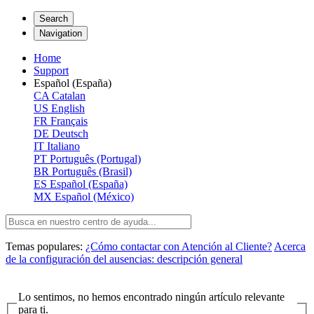
Search
Navigation
Home
Support
Español (España)
CA
Catalan
US
English
FR
Français
DE
Deutsch
IT
Italiano
PT
Português (Portugal)
BR
Português (Brasil)
ES
Español (España)
MX
Español (México)
Temas populares:
¿Cómo contactar con Atención al Cliente?
Acerca
de la configuración del ausencias: descripción general
Lo sentimos, no hemos encontrado ningún artículo relevante
para ti.