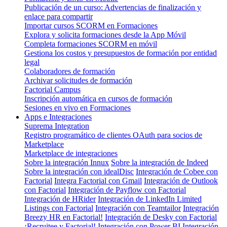
Publicación de un curso: Advertencias de finalización y
enlace para compartir
Importar cursos SCORM en Formaciones
Explora y solicita formaciones desde la App Móvil
Completa formaciones SCORM en móvil
Gestiona los costos y presupuestos de formación por entidad
legal
Colaboradores de formación
Archivar solicitudes de formación
Factorial Campus
Inscripción automática en cursos de formación
Sesiones en vivo en Formaciones
Apps e Integraciones
Suprema Integration
Registro programático de clientes OAuth para socios de
Marketplace
Marketplace de integraciones
Sobre la integración Innux
Sobre la integración de Indeed
Sobre la integración con idealDisc
Integración de Cobee con
Factorial
Integra Factorial con Gmail
Integración de Outlook
con Factorial
Integración de Payflow con Factorial
Integración de HRider
Integración de LinkedIn Limited
Listings con Factorial
Integración con Teamtailor
Integración
Breezy HR en Factorial!
Integración de Desky con Factorial
¡Recruitee y Factorial!
Integración con Power BI
Integración