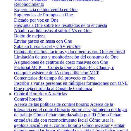
Reconocimiento
Experiencia de bienvenida en One
Sugerencias de Prompts en One
Dictado por voz en One
Pregunta a One sobre los resultados de tu encuesta
Añadir candidatos/as al subir CVs en One
Botón de mejora
Enviar gastos en masa con One
Sube archivos Excel y CSV en One
Compartir recibos, facturas y documentos con One en móvil
Limitación de uso y monitorización del consumo de One
Asignaciones de centros de costo masivas con One
Factorial MCP — Conecta One a ChatGPT, Claude, o
cualquier asistente de IA compatible con MCP
Comentarios de tiempo del proyecto en One
Inscribir a varias personas en múltiples formaciones con ONE
One queja enrutada al Canal de Confianza
Control Horario y Ausencias
Control horario
Acerca de las políticas de control horario
Acerca de la
tolerancia en el control horario
Sobre el seguimiento del lugar
de trabajo
Cómo fichar entrada/salida por ID
Cómo fichar
entrada/salida con reconocimiento facial
Cómo usar la
geolocalización en el control horario
Cómo registrar y editar
manualmente las horas de entrada y salida
Cómo fichar con el