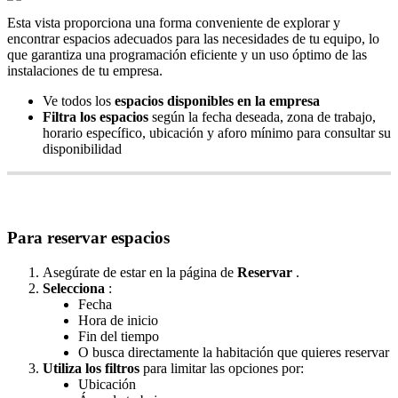
Esta
vista
proporciona
una
forma
conveniente
de
explorar
y
encontrar
espacios
adecuados
para
las
necesidades
de
tu
equipo
,
lo
que
garantiza
una
programaci
ó
n
eficiente
y
un
uso
ó
ptimo
de
las
instalaciones
de
tu
empresa
.
Ve
todos
los
espacios
disponibles
en
la
empresa
Filtra
los
espacios
seg
ú
n
la
fecha
deseada
,
zona
de
trabajo
,
horario
espec
í
fico
,
ubicaci
ó
n
y
aforo
m
í
nimo
para
consultar
su
disponibilidad
Para
reservar
espacios
Aseg
ú
rate
de
estar
en
la
p
á
gina
de
Reservar
.
Selecciona
:
Fecha
Hora
de
inicio
Fin
del
tiempo
O
busca
directamente
la
habitaci
ó
n
que
quieres
reservar
Utiliza
los
filtros
para
limitar
las
opciones
por
:
Ubicaci
ó
n