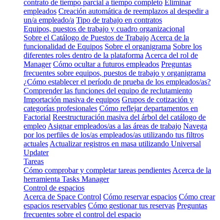
contrato de tiempo parcial a tiempo completo
Eliminar
empleados
Creación automática de reemplazos al despedir a
un/a empleado/a
Tipo de trabajo en contratos
Equipos, puestos de trabajo y cuadro organizacional
Sobre el Catálogo de Puestos de Trabajo
Acerca de la
funcionalidad de Equipos
Sobre el organigrama
Sobre los
diferentes roles dentro de la plataforma
Acerca del rol de
Manager
Cómo ocultar a futuros empleados
Preguntas
frecuentes sobre equipos, puestos de trabajo y organigrama
¿Cómo establecer el período de prueba de los empleados/as?
Comprender las funciones del equipo de reclutamiento
Importación masiva de equipos
Grupos de cotización y
categorías profesionales
Cómo reflejar departamentos en
Factorial
Reestructuración masiva del árbol del catálogo de
empleo
Asignar empleados/as a las áreas de trabajo
Navega
por los perfiles de los/as empleados/as utilizando tus filtros
actuales
Actualizar registros en masa utilizando Universal
Updater
Tareas
Cómo comprobar y completar tareas pendientes
Acerca de la
herramienta Tasks Manager
Control de espacios
Acerca de Space Control
Cómo reservar espacios
Cómo crear
espacios reservables
Cómo gestionar tus reservas
Preguntas
frecuentes sobre el control del espacio