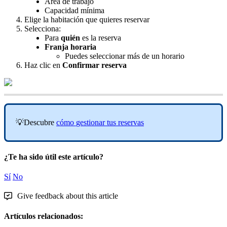
Á
rea
de
trabajo
Capacidad
m
í
nima
Elige
la
habitaci
ó
n
que
quieres
reservar
Selecciona
:
Para
qui
é
n
es
la
reserva
Franja
horaria
Puedes
seleccionar
m
á
s
de
un
horario
Haz
clic
en
Confirmar
reserva

Descubre
c
ó
mo
gestionar
tus
reservas
¿Te ha sido útil este artículo?
Sí
No
Give feedback about this article
Artículos relacionados: