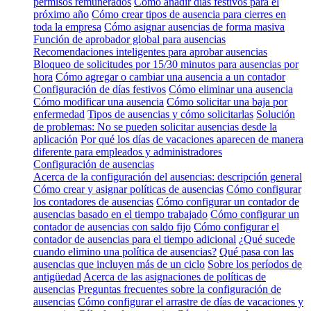
permisos remunerados
Cómo añadir días festivos para el
próximo año
Cómo crear tipos de ausencia para cierres en
toda la empresa
Cómo asignar ausencias de forma masiva
Función de aprobador global para ausencias
Recomendaciones inteligentes para aprobar ausencias
Bloqueo de solicitudes por 15/30 minutos para ausencias por
hora
Cómo agregar o cambiar una ausencia a un contador
Configuración de días festivos
Cómo eliminar una ausencia
Cómo modificar una ausencia
Cómo solicitar una baja por
enfermedad
Tipos de ausencias y cómo solicitarlas
Solución
de problemas: No se pueden solicitar ausencias desde la
aplicación
Por qué los días de vacaciones aparecen de manera
diferente para empleados y administradores
Configuración de ausencias
Acerca de la configuración del ausencias: descripción general
Cómo crear y asignar políticas de ausencias
Cómo configurar
los contadores de ausencias
Cómo configurar un contador de
ausencias basado en el tiempo trabajado
Cómo configurar un
contador de ausencias con saldo fijo
Cómo configurar el
contador de ausencias para el tiempo adicional
¿Qué sucede
cuando elimino una política de ausencias?
Qué pasa con las
ausencias que incluyen más de un ciclo
Sobre los períodos de
antigüedad
Acerca de las asignaciones de políticas de
ausencias
Preguntas frecuentes sobre la configuración de
ausencias
Cómo configurar el arrastre de días de vacaciones y