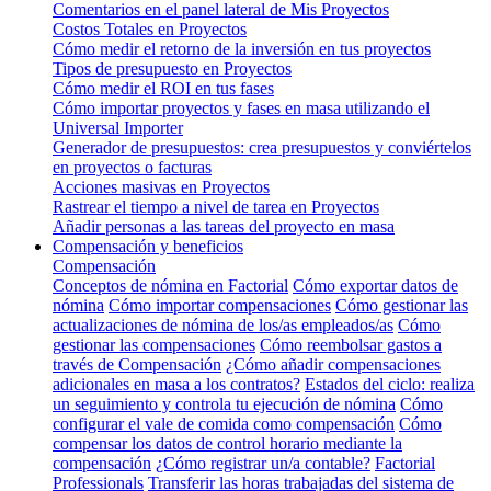
Comentarios en el panel lateral de Mis Proyectos
Costos Totales en Proyectos
Cómo medir el retorno de la inversión en tus proyectos
Tipos de presupuesto en Proyectos
Cómo medir el ROI en tus fases
Cómo importar proyectos y fases en masa utilizando el
Universal Importer
Generador de presupuestos: crea presupuestos y conviértelos
en proyectos o facturas
Acciones masivas en Proyectos
Rastrear el tiempo a nivel de tarea en Proyectos
Añadir personas a las tareas del proyecto en masa
Compensación y beneficios
Compensación
Conceptos de nómina en Factorial
Cómo exportar datos de
nómina
Cómo importar compensaciones
Cómo gestionar las
actualizaciones de nómina de los/as empleados/as
Cómo
gestionar las compensaciones
Cómo reembolsar gastos a
través de Compensación
¿Cómo añadir compensaciones
adicionales en masa a los contratos?
Estados del ciclo: realiza
un seguimiento y controla tu ejecución de nómina
Cómo
configurar el vale de comida como compensación
Cómo
compensar los datos de control horario mediante la
compensación
¿Cómo registrar un/a contable?
Factorial
Professionals
Transferir las horas trabajadas del sistema de