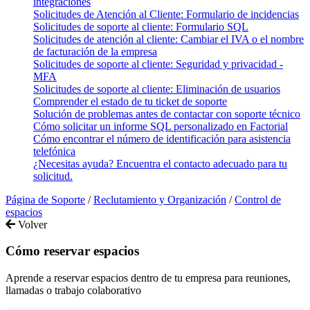
integraciones
Solicitudes de Atención al Cliente: Formulario de incidencias
Solicitudes de soporte al cliente: Formulario SQL
Solicitudes de atención al cliente: Cambiar el IVA o el nombre
de facturación de la empresa
Solicitudes de soporte al cliente: Seguridad y privacidad -
MFA
Solicitudes de soporte al cliente: Eliminación de usuarios
Comprender el estado de tu ticket de soporte
Solución de problemas antes de contactar con soporte técnico
Cómo solicitar un informe SQL personalizado en Factorial
Cómo encontrar el número de identificación para asistencia
telefónica
¿Necesitas ayuda? Encuentra el contacto adecuado para tu
solicitud.
Página de Soporte
/
Reclutamiento y Organización
/
Control de
espacios
Volver
Cómo reservar espacios
Aprende a reservar espacios dentro de tu empresa para reuniones,
llamadas o trabajo colaborativo