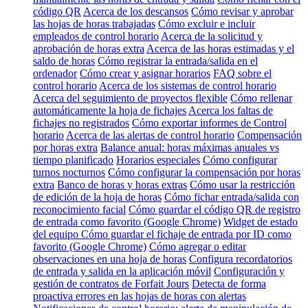
código QR
Acerca de los descansos
Cómo revisar y aprobar
las hojas de horas trabajadas
Cómo excluir e incluir
empleados de control horario
Acerca de la solicitud y
aprobación de horas extra
Acerca de las horas estimadas y el
saldo de horas
Cómo registrar la entrada/salida en el
ordenador
Cómo crear y asignar horarios
FAQ sobre el
control horario
Acerca de los sistemas de control horario
Acerca del seguimiento de proyectos flexible
Cómo rellenar
automáticamente la hoja de fichajes
Acerca los faltas de
fichajes no registrados
Cómo exportar informes de Control
horario
Acerca de las alertas de control horario
Compensación
por horas extra
Balance anual: horas máximas anuales vs
tiempo planificado
Horarios especiales
Cómo configurar
turnos nocturnos
Cómo configurar la compensación por horas
extra
Banco de horas y horas extras
Cómo usar la restricción
de edición de la hoja de horas
Cómo fichar entrada/salida con
reconocimiento facial
Cómo guardar el código QR de registro
de entrada como favorito (Google Chrome)
Widget de estado
del equipo
Cómo guardar el fichaje de entrada por ID como
favorito (Google Chrome)
Cómo agregar o editar
observaciones en una hoja de horas
Configura recordatorios
de entrada y salida en la aplicación móvil
Configuración y
gestión de contratos de Forfait Jours
Detecta de forma
proactiva errores en las hojas de horas con alertas