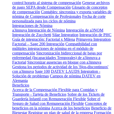
control horario al sistema de compensación
Generar archivos
de pago SEPA desde Compensación
Glosario de conceptos
de compensación
Contables: sincroniza y exporta variables de
nómina de Compensación de Profesionales
Fecha de corte
personalizada para los ciclos de nómina
Integraciones de Nómina
a3innuva Integración de Nómina
Integración de a3NOM
Integración de Zucchetti
Silae Integration
Integración de PHC
Guía de integración: Factorial x Milena
Primavera Integration
Factorial – Sage 200 Integración
Compatibilidad con
múltiples integraciones de nómina en el módulo de
compensación
Sincronización bidireccional de bajas por
enfermedad (Incapacidades Temporales) de a3innuva a
Factorial
Sincronizar ausencias en bloque con a3innuva
Gestiona los periodos de actividad de los 'fijos-discontinuos'
con a3innuva
Sage 100
DATEV LAUDS Integration -
Solución de problemas
Campos de nómina DATEV en
Alemania
Beneficios
Acerca de la Compensación Flexible para Comidas y
Transporte - Tarjeta de Beneficios
Sobre de los Tickets de
Guardería Infantil con Remuneración Flexible
Sobre el
Seguro de Salud con Remuneración Flexible
Conceptos de
beneficios en la nómina
Acerca de los beneficios
Beneficio de
Bienestar
Registrar un plan de salud de la empresa
Formación