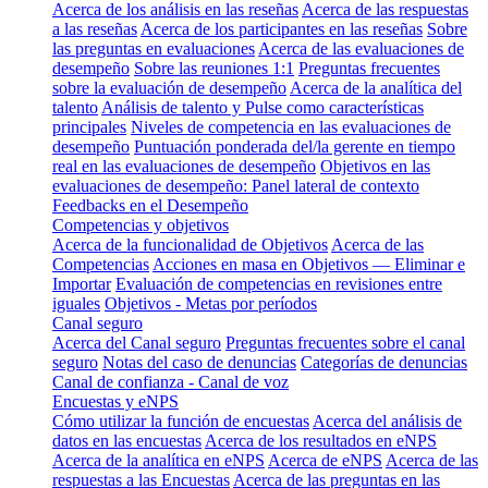
Acerca de los análisis en las reseñas
Acerca de las respuestas
a las reseñas
Acerca de los participantes en las reseñas
Sobre
las preguntas en evaluaciones
Acerca de las evaluaciones de
desempeño
Sobre las reuniones 1:1
Preguntas frecuentes
sobre la evaluación de desempeño
Acerca de la analítica del
talento
Análisis de talento y Pulse como características
principales
Niveles de competencia en las evaluaciones de
desempeño
Puntuación ponderada del/la gerente en tiempo
real en las evaluaciones de desempeño
Objetivos en las
evaluaciones de desempeño: Panel lateral de contexto
Feedbacks en el Desempeño
Competencias y objetivos
Acerca de la funcionalidad de Objetivos
Acerca de las
Competencias
Acciones en masa en Objetivos — Eliminar e
Importar
Evaluación de competencias en revisiones entre
iguales
Objetivos - Metas por períodos
Canal seguro
Acerca del Canal seguro
Preguntas frecuentes sobre el canal
seguro
Notas del caso de denuncias
Categorías de denuncias
Canal de confianza - Canal de voz
Encuestas y eNPS
Cómo utilizar la función de encuestas
Acerca del análisis de
datos en las encuestas
Acerca de los resultados en eNPS
Acerca de la analítica en eNPS
Acerca de eNPS
Acerca de las
respuestas a las Encuestas
Acerca de las preguntas en las