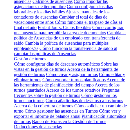
ausencias
Cálculos de ausencias
Cómo importar las
asignaciones de tiempo libre
Cómo configurar los días
laborables y los días hábiles
Ajustes manuales de los
contadores de ausencias
Cambiar el total de días de
vacaciones entre años
Cómo funciona el traspaso de días al
final del año
Forfait Jours: Ciclos flexibles
Cómo configurar
una ausencia para permitir la carga de documentos
Cambia la
política de Ausencias de un empleado con transferencia de
saldo
Cambia la política de ausencias para múltiples
empleados/as
Cómo funciona la transferencia de saldo al
cambiar las políticas de Ausencias
Gestión de turnos
Cómo configurar días de descanso automáticos
Sobre las
vistas en la gestión de turnos
Acerca de la herramienta de
gestión de turnos
Cómo crear y asignar turnos
Cómo editar y
eliminar turnos
Cómo exportar turnos planificados
Acerca de
las herramientas de planificación del tiempo
Acerca de los
turnos guardados
Acerca de los turnos rotativos
Preguntas
frecuentes sobre la gestión de turnos
Cómo gestionar los
turnos nocturnos
Cómo añadir días de descanso a los turnos
Acerca de la cobertura de turnos
Cómo solicitar un cambio de
turno
Cómo gestionar las ausencias en Turnos
Cómo ver y
exportar el informe de balance anual
Planificación automática
de turnos
Banco de Horas en la Gestión de Turnos
Deducciones de ausencias