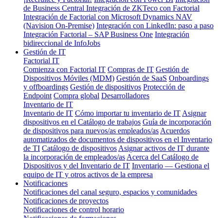
de Business Central
Integración de ZKTeco con Factorial
Integración de Factorial con Microsoft Dynamics NAV
(Navision On-Premise)
Integración con LinkedIn: paso a paso
Integración Factorial – SAP Business One
Integración
bidireccional de InfoJobs
Gestión de IT
Factorial IT
Comienza con Factorial IT
Compras de IT
Gestión de
Dispositivos Móviles (MDM)
Gestión de SaaS
Onboardings
y offboardings
Gestión de dispositivos
Protección de
Endpoint
Compra global
Desarrolladores
Inventario de IT
Inventario de IT
Cómo importar tu inventario de IT
Asignar
dispositivos en el Catálogo de trabajos
Guía de incorporación
de dispositivos para nuevos/as empleados/as
Acuerdos
automatizados de documentos de dispositivos en el Inventario
de TI
Catálogo de dispositivos
Asignar activos de IT durante
la incorporación de empleados/as
Acerca del Catálogo de
Dispositivos y del Inventario de IT
Inventario — Gestiona el
equipo de IT y otros activos de la empresa
Notificaciones
Notificaciones del canal seguro, espacios y comunidades
Notificaciones de proyectos
Notificaciones de control horario