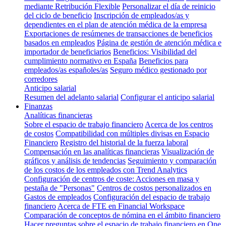
mediante Retribución Flexible
Personalizar el día de reinicio
del ciclo de beneficio
Inscripción de empleados/as y
dependientes en el plan de atención médica de la empresa
Exportaciones de resúmenes de transacciones de beneficios
basados en empleados
Página de gestión de atención médica e
importador de beneficiarios
Beneficios: Visibilidad del
cumplimiento normativo en España
Beneficios para
empleados/as españoles/as
Seguro médico gestionado por
corredores
Anticipo salarial
Resumen del adelanto salarial
Configurar el anticipo salarial
Finanzas
Analíticas financieras
Sobre el espacio de trabajo financiero
Acerca de los centros
de costos
Compatibilidad con múltiples divisas en Espacio
Financiero
Registro del historial de la fuerza laboral
Compensación en las analíticas financieras
Visualización de
gráficos y análisis de tendencias
Seguimiento y comparación
de los costos de los empleados con Trend Analytics
Configuración de centros de coste: Acciones en masa y
pestaña de "Personas"
Centros de costos personalizados en
Gastos de empleados
Configuración del espacio de trabajo
financiero
Acerca de FTE en Financial Workspace
Comparación de conceptos de nómina en el ámbito financiero
Hacer preguntas sobre el espacio de trabajo financiero en One