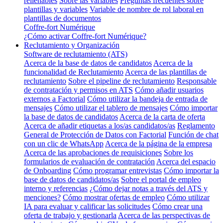
rellenables
Sobre las variables
Preguntas frecuentes sobre
plantillas y variables
Variable de nombre de rol laboral en
plantillas de documentos
Coffre-fort Numérique
¿Cómo activar Coffre-fort Numérique?
Reclutamiento y Organización
Software de reclutamiento (ATS)
Acerca de la base de datos de candidatos
Acerca de la
funcionalidad de Reclutamiento
Acerca de las plantillas de
reclutamiento
Sobre el pipeline de reclutamiento
Responsable
de contratación y permisos en ATS
Cómo añadir usuarios
externos a Factorial
Cómo utilizar la bandeja de entrada de
mensajes
Cómo utilizar el tablero de mensajes
Cómo importar
la base de datos de candidatos
Acerca de la carta de oferta
Acerca de añadir etiquetas a los/as candidatos/as
Reglamento
General de Protección de Datos con Factorial
Función de chat
con un clic de WhatsApp
Acerca de la página de la empresa
Acerca de las aprobaciones de requisiciones
Sobre los
formularios de evaluación de contratación
Acerca del espacio
de Onboarding
Cómo programar entrevistas
Cómo importar la
base de datos de candidatos/as
Sobre el portal de empleo
interno y referencias
¿Cómo dejar notas a través del ATS y
menciones?
Cómo mostrar ofertas de empleo
Cómo utilizar
IA para evaluar y calificar las solicitudes
Cómo crear una
oferta de trabajo y gestionarla
Acerca de las perspectivas de