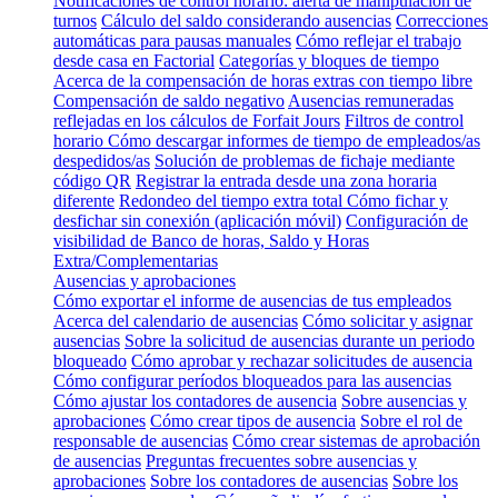
Notificaciones de control horario: alerta de manipulación de
turnos
Cálculo del saldo considerando ausencias
Correcciones
automáticas para pausas manuales
Cómo reflejar el trabajo
desde casa en Factorial
Categorías y bloques de tiempo
Acerca de la compensación de horas extras con tiempo libre
Compensación de saldo negativo
Ausencias remuneradas
reflejadas en los cálculos de Forfait Jours
Filtros de control
horario
Cómo descargar informes de tiempo de empleados/as
despedidos/as
Solución de problemas de fichaje mediante
código QR
Registrar la entrada desde una zona horaria
diferente
Redondeo del tiempo extra total
Cómo fichar y
desfichar sin conexión (aplicación móvil)
Configuración de
visibilidad de Banco de horas, Saldo y Horas
Extra/Complementarias
Ausencias y aprobaciones
Cómo exportar el informe de ausencias de tus empleados
Acerca del calendario de ausencias
Cómo solicitar y asignar
ausencias
Sobre la solicitud de ausencias durante un periodo
bloqueado
Cómo aprobar y rechazar solicitudes de ausencia
Cómo configurar períodos bloqueados para las ausencias
Cómo ajustar los contadores de ausencia
Sobre ausencias y
aprobaciones
Cómo crear tipos de ausencia
Sobre el rol de
responsable de ausencias
Cómo crear sistemas de aprobación
de ausencias
Preguntas frecuentes sobre ausencias y
aprobaciones
Sobre los contadores de ausencias
Sobre los