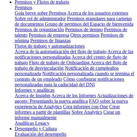
Permisos y Flujos de trabajo
Permisos
Guía breve sobre Permisos
Acerca de los usuarios externos
Sobre rol de administrador
Permisos granulares para carpetas
de documentos
Grupo de permisos del Espacio de bienvenida
Permisos de organización
Permisos de tiempo
Permisos de
talento
Permisos de empresa
Otros permisos
Permisos de
nómina
Permisos de finanzas
Flujos de trabajo y automatizaciones
Acerca de la automatización del flujo de trabajo
Acerca de las
notificaciones personalizadas
Acerca del centro de flujo de
trabajo
Flujo de trabajo de Onboarding
Acerca del flujo de
trabajo de desvinculación
Notificación de cumpleaños
personalizada
Notificación personalizada cuando se termina el
contrato de un empleado
Cómo configurar notificaciones
personalizadas para la caducidad del DNI
Informes y analíticas
Acerca de Insights
Acerca de los Informes
Actualizaciones de
agosto: Presentando la nueva analítica
FAQ sobre la nueva
experiencia de Analytics
Crea informes con One
Crear
informes a partir de plantillas
Sobre Analytics
Crear un
informe manualmente
Analíticas Legacy
Desempeño y Cultura
Evaluación del desempeño