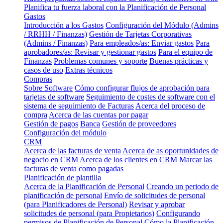
Planifica tu fuerza laboral con la Planificación de Personal
Gastos
Introducción a los Gastos
Configuración del Módulo (Admins
/ RRHH / Finanzas)
Gestión de Tarjetas Corporativas
(Admins / Finanzas)
Para empleados/as: Enviar gastos
Para
aprobadores/as: Revisar y gestionar gastos
Para el equipo de
Finanzas
Problemas comunes y soporte
Buenas prácticas y
casos de uso
Extras técnicos
Compras
Sobre Software
Cómo configurar flujos de aprobación para
tarjetas de software
Seguimiento de costes de software con el
sistema de seguimiento de Facturas
Acerca del proceso de
compra
Acerca de las cuentas por pagar
Gestión de pagos
Banca
Gestión de proveedores
Configuración del módulo
CRM
Acerca de las facturas de venta
Acerca de as oportunidades de
negocio en CRM
Acerca de los clientes en CRM
Marcar las
facturas de venta como pagadas
Planificación de plantilla
Acerca de la Planificación de Personal
Creando un periodo de
planificación de personal
Envío de solicitudes de personal
(para Planificadores de Personal)
Revisar y aprobar
solicitudes de personal (para Propietarios)
Configurando
permisos de Planificación de Personal
Cómo la Planificación