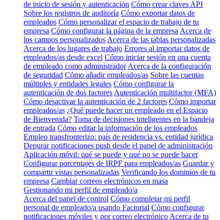
de inicio de sesión y autenticación
Cómo crear claves API
Sobre los registros de auditoría
Cómo exportar datos de
empleados
Cómo personalizar el espacio de trabajo de tu
empresa
Cómo configurar la página de la empresa
Acerca de
los campos personalizados
Acerca de las tablas personalizadas
Acerca de los lugares de trabajo
Errores al importar datos de
empleados/as desde excel
Cómo iniciar sesión en una cuenta
de empleado como administrador
Acerca de la configuración
de seguridad
Cómo añadir empleados/as
Sobre las cuentas
múltiples y entidades legales
Cómo configurar la
autenticación de dos factores
Autenticación multifactor (MFA)
Cómo desactivar la autenticación de 2 factores
Cómo importar
empleados/as
¿Qué puede hacer un empleado en el Espacio
de Bienvenida?
Toma de decisiones inteligentes en la bandeja
de entrada
Cómo editar la información de los empleados
Empleo transfronterizo: país de residencia vs. entidad jurídica
Depurar notificaciones push desde el panel de administración
Aplicación móvil: qué se puede y qué no se puede hacer
Configurar porcentajes de IRPF para empleados/as
Guardar y
compartir vistas personalizadas
Verificando los dominios de tu
empresa
Cambiar correos electrónicos en masa
Gestionando mi perfil de empleado/a
Acerca del panel de control
Cómo completar mi perfil
personal de empleado/a usando Factorial
Cómo configurar
notificaciones móviles y por correo electrónico
Acerca de tu