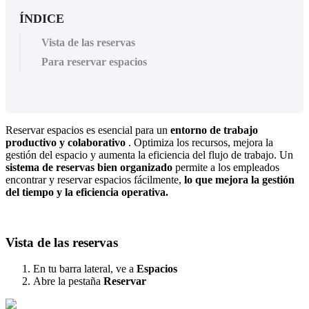
ÍNDICE
Vista de las reservas
Para reservar espacios
Reservar
espacios
es
esencial
para
un
entorno
de
trabajo
productivo
y
colaborativo
.
Optimiza
los
recursos
,
mejora
la
gesti
ó
n
del
espacio
y
aumenta
la
eficiencia
del
flujo
de
trabajo
.
Un
sistema
de
reservas
bien
organizado
permite
a
los
empleados
encontrar
y
reservar
espacios
f
á
cilmente
,
lo
que
mejora
la
gesti
ó
n
del
tiempo
y
la
eficiencia
operativa
.
Vista
de
las
reservas
En
tu
barra
lateral
,
ve
a
Espacios
Abre
la
pesta
ñ
a
Reservar