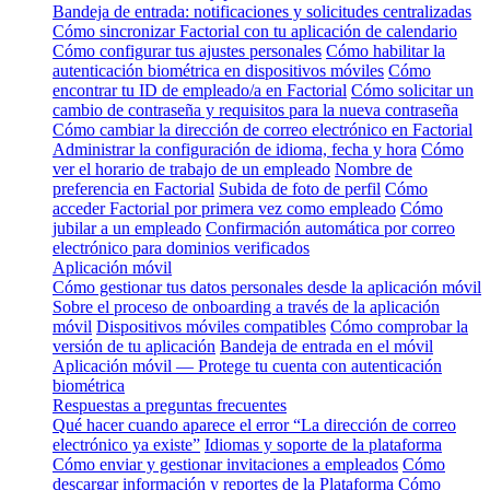
Bandeja de entrada: notificaciones y solicitudes centralizadas
Cómo sincronizar Factorial con tu aplicación de calendario
Cómo configurar tus ajustes personales
Cómo habilitar la
autenticación biométrica en dispositivos móviles
Cómo
encontrar tu ID de empleado/a en Factorial
Cómo solicitar un
cambio de contraseña y requisitos para la nueva contraseña
Cómo cambiar la dirección de correo electrónico en Factorial
Administrar la configuración de idioma, fecha y hora
Cómo
ver el horario de trabajo de un empleado
Nombre de
preferencia en Factorial
Subida de foto de perfil
Cómo
acceder Factorial por primera vez como empleado
Cómo
jubilar a un empleado
Confirmación automática por correo
electrónico para dominios verificados
Aplicación móvil
Cómo gestionar tus datos personales desde la aplicación móvil
Sobre el proceso de onboarding a través de la aplicación
móvil
Dispositivos móviles compatibles
Cómo comprobar la
versión de tu aplicación
Bandeja de entrada en el móvil
Aplicación móvil — Protege tu cuenta con autenticación
biométrica
Respuestas a preguntas frecuentes
Qué hacer cuando aparece el error “La dirección de correo
electrónico ya existe”
Idiomas y soporte de la plataforma
Cómo enviar y gestionar invitaciones a empleados
Cómo
descargar información y reportes de la Plataforma
Cómo