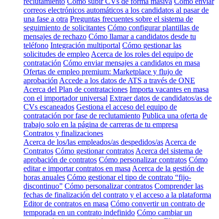
reclutamiento
Cómo subir CVs de forma masiva
Cómo enviar
correos electrónicos automáticos a los candidatos al pasar de
una fase a otra
Preguntas frecuentes sobre el sistema de
seguimiento de solicitantes
Cómo configurar plantillas de
mensajes de rechazo
Cómo llamar a candidatos desde tu
teléfono
Integración multiportal
Cómo gestionar las
solicitudes de empleo
Acerca de los roles del equipo de
contratación
Cómo enviar mensajes a candidatos en masa
Ofertas de empleo premium: Marketplace y flujo de
aprobación
Accede a los datos de ATS a través de ONE
Acerca del Plan de contrataciones
Importa vacantes en masa
con el importador universal
Extraer datos de candidatos/as de
CVs escaneados
Gestiona el acceso del equipo de
contratación por fase de reclutamiento
Publica una oferta de
trabajo solo en la página de carreras de tu empresa
Contratos y finalizaciones
Acerca de los/las empleados/as despedidos/as
Acerca de
Contratos
Cómo gestionar contratos
Acerca del sistema de
aprobación de contratos
Cómo personalizar contratos
Cómo
editar e importar contratos en masa
Acerca de la gestión de
horas anuales
Cómo gestionar el tipo de contrato “fijo-
discontinuo”
Cómo personalizar contratos
Comprender las
fechas de finalización del contrato y el acceso a la plataforma
Editor de contratos en masa
Cómo convertir un contrato de
temporada en un contrato indefinido
Cómo cambiar un