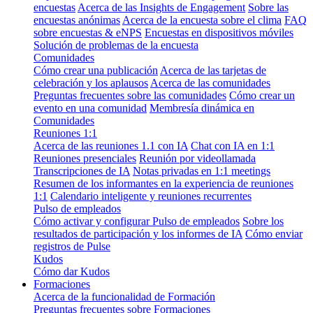
encuestas
Acerca de las Insights de Engagement
Sobre las
encuestas anónimas
Acerca de la encuesta sobre el clima
FAQ
sobre encuestas & eNPS
Encuestas en dispositivos móviles
Solución de problemas de la encuesta
Comunidades
Cómo crear una publicación
Acerca de las tarjetas de
celebración y los aplausos
Acerca de las comunidades
Preguntas frecuentes sobre las comunidades
Cómo crear un
evento en una comunidad
Membresía dinámica en
Comunidades
Reuniones 1:1
Acerca de las reuniones 1.1 con IA
Chat con IA en 1:1
Reuniones presenciales
Reunión por videollamada
Transcripciones de IA
Notas privadas en 1:1 meetings
Resumen de los informantes en la experiencia de reuniones
1:1
Calendario inteligente y reuniones recurrentes
Pulso de empleados
Cómo activar y configurar Pulso de empleados
Sobre los
resultados de participación y los informes de IA
Cómo enviar
registros de Pulse
Kudos
Cómo dar Kudos
Formaciones
Acerca de la funcionalidad de Formación
Preguntas frecuentes sobre Formaciones