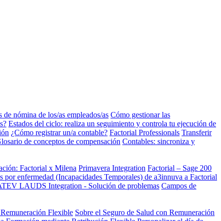
s de nómina de los/as empleados/as
Cómo gestionar las
s?
Estados del ciclo: realiza un seguimiento y controla tu ejecución de
ión
¿Cómo registrar un/a contable?
Factorial Professionals
Transferir
losario de conceptos de compensación
Contables: sincroniza y
ación: Factorial x Milena
Primavera Integration
Factorial – Sage 200
as por enfermedad (Incapacidades Temporales) de a3innuva a Factorial
TEV LAUDS Integration - Solución de problemas
Campos de
n Remuneración Flexible
Sobre el Seguro de Salud con Remuneración