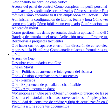
Gestionando mi perfil de empleado/a
Acerca del panel de control
Cómo completar mi perfil personal
notificaciones y solicitudes centralizadas
Cómo sincronizar Facto
móviles
Cómo encontrar tu ID de empleado/a en Factorial
Cómo
Administrar la configuración de idioma, fecha y hora
Cómo ver 
como empleado
Cómo jubilar a un empleado
Confirmación auto
Aplicación móvil
Cómo gestionar tus datos personales desde la aplicación móvil
Bandeja de entrada en el móvil
Aplicación móvil — Protege tu 
Respuestas a preguntas frecuentes
Qué hacer cuando aparece el error “La dirección de correo elec
reportes de la Plataforma
Cómo añadir enlaces a formularios ext
ONE
Acerca de One
Descubre comunidades con One
One en Móvil
One – Políticas de ausencia e inteligencia del sistema
One – Gestión y aprobaciones de ausencias
One - Permisos
One - Experiencia de pantalla de chat flexible
ONE - Arquitectura de datos
@Menciones en One para obtener un contexto preciso de las p
Gestiona el historial de chat, las conversaciones múltiples y los
Visibilidad del consumo de crédito y flujo de actualización en 
Pregunta a One sobre tus documentos