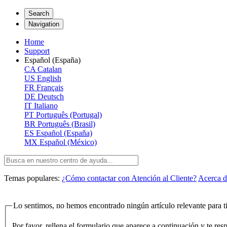
Search
Navigation
Home
Support
Español (España)
CA
Catalan
US
English
FR
Français
DE
Deutsch
IT
Italiano
PT
Português (Portugal)
BR
Português (Brasil)
ES
Español (España)
MX
Español (México)
Temas populares:
¿Cómo contactar con Atención al Cliente?
Acerca d
Lo sentimos, no hemos encontrado ningún artículo relevante para ti
Por favor, rellena el formulario que aparece a continuación y te re