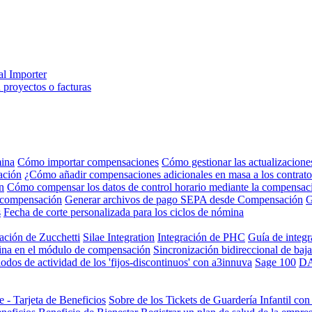
al Importer
 proyectos o facturas
mina
Cómo importar compensaciones
Cómo gestionar las actualizacione
ación
¿Cómo añadir compensaciones adicionales en masa a los contrato
n
Cómo compensar los datos de control horario mediante la compensac
de compensación
Generar archivos de pago SEPA desde Compensación
G
s
Fecha de corte personalizada para los ciclos de nómina
ración de Zucchetti
Silae Integration
Integración de PHC
Guía de integr
mina en el módulo de compensación
Sincronización bidireccional de baj
iodos de actividad de los 'fijos-discontinuos' con a3innuva
Sage 100
DA
 - Tarjeta de Beneficios
Sobre de los Tickets de Guardería Infantil co