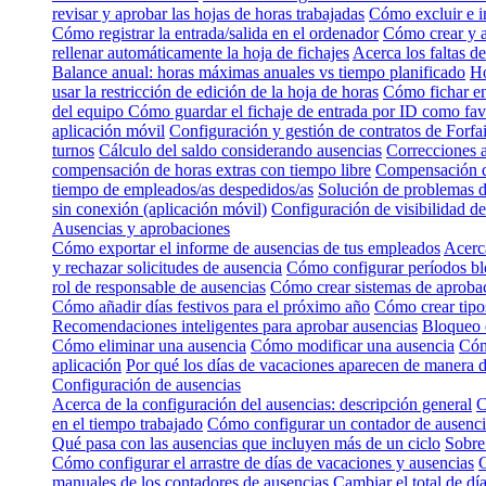
revisar y aprobar las hojas de horas trabajadas
Cómo excluir e i
Cómo registrar la entrada/salida en el ordenador
Cómo crear y a
rellenar automáticamente la hoja de fichajes
Acerca los faltas de
Balance anual: horas máximas anuales vs tiempo planificado
Ho
usar la restricción de edición de la hoja de horas
Cómo fichar en
del equipo
Cómo guardar el fichaje de entrada por ID como fa
aplicación móvil
Configuración y gestión de contratos de Forfai
turnos
Cálculo del saldo considerando ausencias
Correcciones 
compensación de horas extras con tiempo libre
Compensación d
tiempo de empleados/as despedidos/as
Solución de problemas 
sin conexión (aplicación móvil)
Configuración de visibilidad 
Ausencias y aprobaciones
Cómo exportar el informe de ausencias de tus empleados
Acerca
y rechazar solicitudes de ausencia
Cómo configurar períodos bl
rol de responsable de ausencias
Cómo crear sistemas de aproba
Cómo añadir días festivos para el próximo año
Cómo crear tipos
Recomendaciones inteligentes para aprobar ausencias
Bloqueo d
Cómo eliminar una ausencia
Cómo modificar una ausencia
Cóm
aplicación
Por qué los días de vacaciones aparecen de manera d
Configuración de ausencias
Acerca de la configuración del ausencias: descripción general
C
en el tiempo trabajado
Cómo configurar un contador de ausencia
Qué pasa con las ausencias que incluyen más de un ciclo
Sobre
Cómo configurar el arrastre de días de vacaciones y ausencias
C
manuales de los contadores de ausencias
Cambiar el total de dí