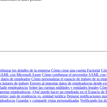
igurar los detalles de la empresa
Cómo crear una cuenta Factorial
Cóm
 SAML con Microsoft Azure
Cómo configurar el proveedor SAML con
 datos de empleados
Cómo personalizar el espacio de trabajo de tu emp
s lugares de trabajo
Errores al importar datos de empleados/as desde ex
adir empleados/as
Sobre las cuentas múltiples y entidades legales
Cómo
portar empleados/as
¿Qué puede hacer un empleado en el Espacio de 
rizo: país de residencia vs. entidad jurídica
Depurar notificaciones pus
pleados/as
Guardar y compartir vistas personalizadas
Verificando los d