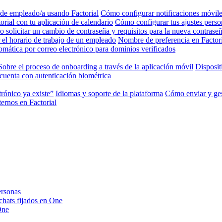
 de empleado/a usando Factorial
Cómo configurar notificaciones móviles
rial con tu aplicación de calendario
Cómo configurar tus ajustes perso
 solicitar un cambio de contraseña y requisitos para la nueva contrase
el horario de trabajo de un empleado
Nombre de preferencia en Factori
mática por correo electrónico para dominios verificados
Sobre el proceso de onboarding a través de la aplicación móvil
Disposit
cuenta con autenticación biométrica
trónico ya existe”
Idiomas y soporte de la plataforma
Cómo enviar y ges
ernos en Factorial
ersonas
 chats fijados en One
One