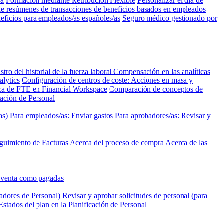
sa
Formación mediante Retribución Flexible
Personalizar el día de
e resúmenes de transacciones de beneficios basados en empleados
eficios para empleados/as españoles/as
Seguro médico gestionado por
stro del historial de la fuerza laboral
Compensación en las analíticas
alytics
Configuración de centros de coste: Acciones en masa y
a de FTE en Financial Workspace
Comparación de conceptos de
icación de Personal
as)
Para empleados/as: Enviar gastos
Para aprobadores/as: Revisar y
eguimiento de Facturas
Acerca del proceso de compra
Acerca de las
e venta como pagadas
cadores de Personal)
Revisar y aprobar solicitudes de personal (para
Estados del plan en la Planificación de Personal