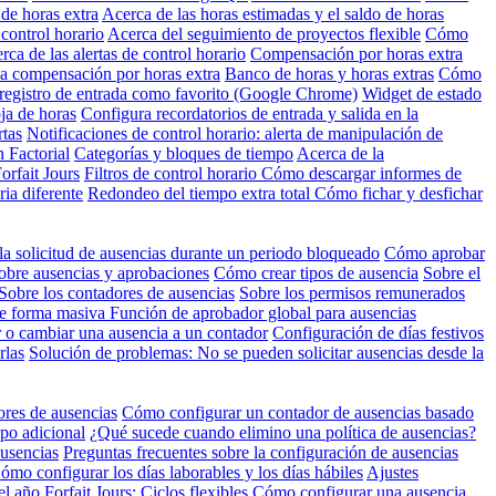
 de horas extra
Acerca de las horas estimadas y el saldo de horas
control horario
Acerca del seguimiento de proyectos flexible
Cómo
rca de las alertas de control horario
Compensación por horas extra
a compensación por horas extra
Banco de horas y horas extras
Cómo
egistro de entrada como favorito (Google Chrome)
Widget de estado
ja de horas
Configura recordatorios de entrada y salida en la
rtas
Notificaciones de control horario: alerta de manipulación de
n Factorial
Categorías y bloques de tiempo
Acerca de la
orfait Jours
Filtros de control horario
Cómo descargar informes de
ria diferente
Redondeo del tiempo extra total
Cómo fichar y desfichar
la solicitud de ausencias durante un periodo bloqueado
Cómo aprobar
obre ausencias y aprobaciones
Cómo crear tipos de ausencia
Sobre el
Sobre los contadores de ausencias
Sobre los permisos remunerados
de forma masiva
Función de aprobador global para ausencias
o cambiar una ausencia a un contador
Configuración de días festivos
rlas
Solución de problemas: No se pueden solicitar ausencias desde la
res de ausencias
Cómo configurar un contador de ausencias basado
po adicional
¿Qué sucede cuando elimino una política de ausencias?
ausencias
Preguntas frecuentes sobre la configuración de ausencias
ómo configurar los días laborables y los días hábiles
Ajustes
el año
Forfait Jours: Ciclos flexibles
Cómo configurar una ausencia