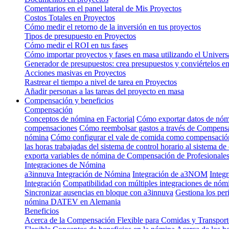
Comentarios en el panel lateral de Mis Proyectos
Costos Totales en Proyectos
Cómo medir el retorno de la inversión en tus proyectos
Tipos de presupuesto en Proyectos
Cómo medir el ROI en tus fases
Cómo importar proyectos y fases en masa utilizando el Univers
Generador de presupuestos: crea presupuestos y conviértelos en
Acciones masivas en Proyectos
Rastrear el tiempo a nivel de tarea en Proyectos
Añadir personas a las tareas del proyecto en masa
Compensación y beneficios
Compensación
Conceptos de nómina en Factorial
Cómo exportar datos de nó
compensaciones
Cómo reembolsar gastos a través de Compens
nómina
Cómo configurar el vale de comida como compensació
las horas trabajadas del sistema de control horario al sistema 
exporta variables de nómina de Compensación de Profesionale
Integraciones de Nómina
a3innuva Integración de Nómina
Integración de a3NOM
Integ
Integración
Compatibilidad con múltiples integraciones de nó
Sincronizar ausencias en bloque con a3innuva
Gestiona los per
nómina DATEV en Alemania
Beneficios
Acerca de la Compensación Flexible para Comidas y Transporte