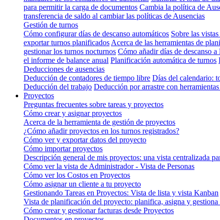
para permitir la carga de documentos
Cambia la política de Aus
transferencia de saldo al cambiar las políticas de Ausencias
Gestión de turnos
Cómo configurar días de descanso automáticos
Sobre las vistas
exportar turnos planificados
Acerca de las herramientas de plan
gestionar los turnos nocturnos
Cómo añadir días de descanso a 
el informe de balance anual
Planificación automática de turnos
Deducciones de ausencias
Deducción de contadores de tiempo libre
Días del calendario: t
Deducción del trabajo
Deducción por arrastre con herramientas 
Proyectos
Preguntas frecuentes sobre tareas y proyectos
Cómo crear y asignar proyectos
Acerca de la herramienta de gestión de proyectos
¿Cómo añadir proyectos en los turnos registrados?
Cómo ver y exportar datos del proyecto
Cómo importar proyectos
Descripción general de mis proyectos: una vista centralizada pa
Cómo ver la vista de Administrador - Vista de Personas
Cómo ver los Costos en Proyectos
Cómo asignar un cliente a tu proyecto
Gestionando Tareas en Proyectos: Vista de lista y vista Kanban
Vista de planificación del proyecto: planifica, asigna y gestiona
Cómo crear y gestionar facturas desde Proyectos
Documentos en proyectos