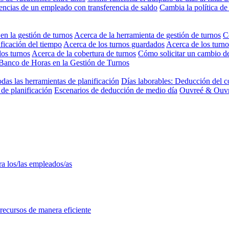
encias de un empleado con transferencia de saldo
Cambia la política de
 en la gestión de turnos
Acerca de la herramienta de gestión de turnos
C
ificación del tiempo
Acerca de los turnos guardados
Acerca de los turno
los turnos
Acerca de la cobertura de turnos
Cómo solicitar un cambio d
Banco de Horas en la Gestión de Turnos
odas las herramientas de planificación
Días laborables: Deducción del c
de planificación
Escenarios de deducción de medio día
Ouvreé & Ouvra
ra los/las empleados/as
 recursos de manera eficiente