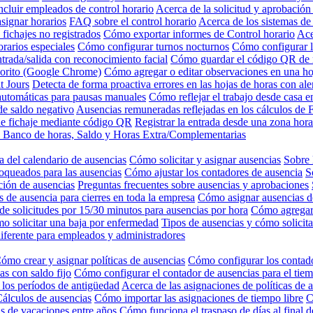
ncluir empleados de control horario
Acerca de la solicitud y aprobación
signar horarios
FAQ sobre el control horario
Acerca de los sistemas de 
 fichajes no registrados
Cómo exportar informes de Control horario
Ace
rarios especiales
Cómo configurar turnos nocturnos
Cómo configurar l
trada/salida con reconocimiento facial
Cómo guardar el código QR de r
vorito (Google Chrome)
Cómo agregar o editar observaciones en una ho
t Jours
Detecta de forma proactiva errores en las hojas de horas con ale
automáticas para pausas manuales
Cómo reflejar el trabajo desde casa e
e saldo negativo
Ausencias remuneradas reflejadas en los cálculos de F
de fichaje mediante código QR
Registrar la entrada desde una zona hora
de Banco de horas, Saldo y Horas Extra/Complementarias
 del calendario de ausencias
Cómo solicitar y asignar ausencias
Sobre 
oqueados para las ausencias
Cómo ajustar los contadores de ausencia
S
ción de ausencias
Preguntas frecuentes sobre ausencias y aprobaciones
 de ausencia para cierres en toda la empresa
Cómo asignar ausencias 
e solicitudes por 15/30 minutos para ausencias por hora
Cómo agregar 
o solicitar una baja por enfermedad
Tipos de ausencias y cómo solicita
iferente para empleados y administradores
ómo crear y asignar políticas de ausencias
Cómo configurar los contado
s con saldo fijo
Cómo configurar el contador de ausencias para el tiem
 los períodos de antigüedad
Acerca de las asignaciones de políticas de 
álculos de ausencias
Cómo importar las asignaciones de tiempo libre
C
as de vacaciones entre años
Cómo funciona el traspaso de días al final d