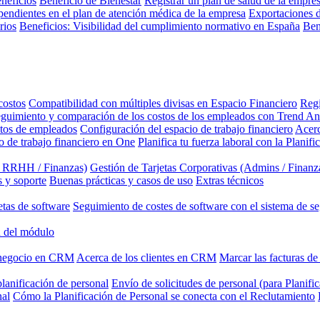
neficios
Beneficio de Bienestar
Registrar un plan de salud de la empre
pendientes en el plan de atención médica de la empresa
Exportaciones d
rios
Beneficios: Visibilidad del cumplimiento normativo en España
Ben
costos
Compatibilidad con múltiples divisas en Espacio Financiero
Regi
guimiento y comparación de los costos de los empleados con Trend An
stos de empleados
Configuración del espacio de trabajo financiero
Acerc
o de trabajo financiero en One
Planifica tu fuerza laboral con la Planif
/ RRHH / Finanzas)
Gestión de Tarjetas Corporativas (Admins / Finanz
 y soporte
Buenas prácticas y casos de uso
Extras técnicos
etas de software
Seguimiento de costes de software con el sistema de s
 del módulo
 negocio en CRM
Acerca de los clientes en CRM
Marcar las facturas d
lanificación de personal
Envío de solicitudes de personal (para Planifi
nal
Cómo la Planificación de Personal se conecta con el Reclutamiento