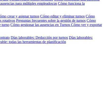
 ausencias para múltiples empleados/as
Cómo funciona la
ómo crear y asignar turnos
Cómo editar y eliminar turnos
Cómo
s rotativos
Preguntas frecuentes sobre la gestión de turnos
Cómo
e turno
Cómo gestionar las ausencias en Turnos
Cómo ver y exportar
ontrato
Días laborables: Deducción por turnos
Días laborables:
ble: todas las herramientas de planificación