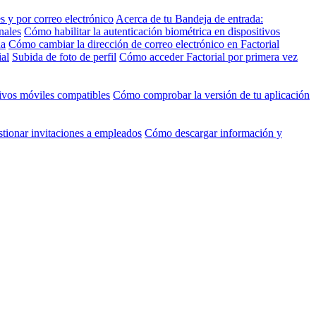
 y por correo electrónico
Acerca de tu Bandeja de entrada:
nales
Cómo habilitar la autenticación biométrica en dispositivos
ña
Cómo cambiar la dirección de correo electrónico en Factorial
al
Subida de foto de perfil
Cómo acceder Factorial por primera vez
ivos móviles compatibles
Cómo comprobar la versión de tu aplicación
tionar invitaciones a empleados
Cómo descargar información y