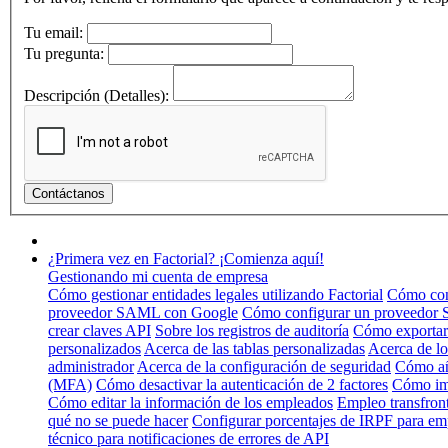
Tu email:
Tu pregunta:
Descripción (Detalles):
¿Primera vez en Factorial? ¡Comienza aquí!
Gestionando mi cuenta de empresa
Cómo gestionar entidades legales utilizando Factorial
Cómo conf
proveedor SAML con Google
Cómo configurar un proveedor
crear claves API
Sobre los registros de auditoría
Cómo exportar
personalizados
Acerca de las tablas personalizadas
Acerca de lo
administrador
Acerca de la configuración de seguridad
Cómo añ
(MFA)
Cómo desactivar la autenticación de 2 factores
Cómo im
Cómo editar la información de los empleados
Empleo transfronte
qué no se puede hacer
Configurar porcentajes de IRPF para em
técnico para notificaciones de errores de API