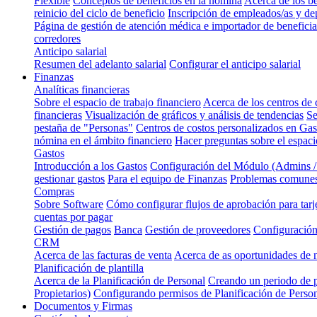
Flexible
Conceptos de beneficios en la nómina
Acerca de los be
reinicio del ciclo de beneficio
Inscripción de empleados/as y de
Página de gestión de atención médica e importador de beneficia
corredores
Anticipo salarial
Resumen del adelanto salarial
Configurar el anticipo salarial
Finanzas
Analíticas financieras
Sobre el espacio de trabajo financiero
Acerca de los centros de 
financieras
Visualización de gráficos y análisis de tendencias
Se
pestaña de "Personas"
Centros de costos personalizados en Ga
nómina en el ámbito financiero
Hacer preguntas sobre el espaci
Gastos
Introducción a los Gastos
Configuración del Módulo (Admins 
gestionar gastos
Para el equipo de Finanzas
Problemas comunes
Compras
Sobre Software
Cómo configurar flujos de aprobación para tarj
cuentas por pagar
Gestión de pagos
Banca
Gestión de proveedores
Configuración
CRM
Acerca de las facturas de venta
Acerca de as oportunidades de
Planificación de plantilla
Acerca de la Planificación de Personal
Creando un periodo de p
Propietarios)
Configurando permisos de Planificación de Perso
Documentos y Firmas