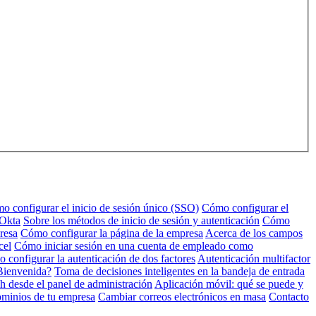
o configurar el inicio de sesión único (SSO)
Cómo configurar el
 Okta
Sobre los métodos de inicio de sesión y autenticación
Cómo
resa
Cómo configurar la página de la empresa
Acerca de los campos
cel
Cómo iniciar sesión en una cuenta de empleado como
 configurar la autenticación de dos factores
Autenticación multifactor
Bienvenida?
Toma de decisiones inteligentes en la bandeja de entrada
h desde el panel de administración
Aplicación móvil: qué se puede y
ominios de tu empresa
Cambiar correos electrónicos en masa
Contacto