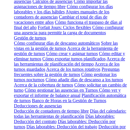
ausencias
Cálculos de ausencias
Cómo importar las
asignaciones de tiempo libre
Cómo configurar los días
laborables y los días hábiles
Ajustes manuales de los
contadores de ausencias
Cambiar el total de días de
vacaciones entre años
Cómo funciona el traspaso de días al
final del año
Forfait Jours: Ciclos flexibles
Cómo configurar
una ausencia para permitir la carga de documentos
Gestión de turnos
Cómo configurar días de descanso automáticos
Sobre las
vistas en la gestión de turnos
Acerca de la herramienta de
gestión de turnos
Cómo crear y asignar turnos
Cómo editar y
eliminar turnos
Cómo exportar turnos planificados
Acerca de
las herramientas de planificación del tiempo
Acerca de los
turnos guardados
Acerca de los turnos rotativos
Preguntas
frecuentes sobre la gestión de turnos
Cómo gestionar los
turnos nocturnos
Cómo añadir días de descanso a los turnos
Acerca de la cobertura de turnos
Cómo solicitar un cambio de
turno
Cómo gestionar las ausencias en Turnos
Cómo ver y
exportar el informe de balance anual
Planificación automática
de turnos
Banco de Horas en la Gestión de Turnos
Deducciones de ausencias
Deducción de contadores de tiempo libre
Días del calendario:
todas las herramientas de planificación
Días laborables:
Deducción del contrato
Días laborables: Deducción por
turnos
Días laborables: Deducción del trabajo
Deducción por