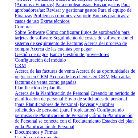
(Admins / Finanzas)
Para empleados/as: Enviar gastos
Para
aprobadores/as: Revisar y gestionar gastos
Para el equipo de
Finanzas
Problemas comunes y soporte
Buenas prácticas y
casos de uso
Extras técnicos
Compras
Sobre Software
Cómo configurar flujos de aprobación para
tarjetas de software
Seguimiento de costes de software con el
sistema de seguimiento de Facturas
Acerca del proceso de
compra
Acerca de las cuentas por pagar
Gestión de pagos
Banca
Gestión de proveedores
Configuración del módulo
CRM
Acerca de las facturas de venta
Acerca de as oportunidades de
negocio en CRM
Acerca de los clientes en CRM
Marcar las
facturas de venta como pagadas
Planificación de plantilla
Acerca de la Planificación de Personal
Creando un periodo de
planificación de personal
Envío de solicitudes de personal
(para Planificadores de Personal)
Revisar y aprobar
solicitudes de personal (para Propietarios)
Configurando
permisos de Planificación de Personal
Cómo la Planificación
de Personal se conecta con el Reclutamiento
Estados del plan
en la Planificación de Personal
Documentos y Firmas
Gestión de documentos