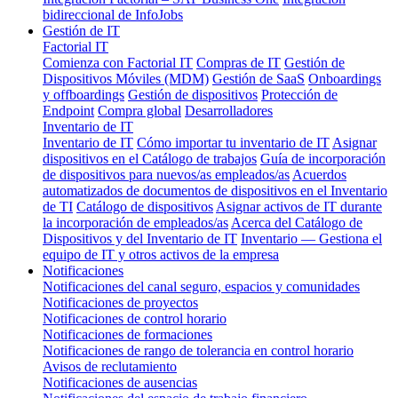
bidireccional de InfoJobs
Gestión de IT
Factorial IT
Comienza con Factorial IT
Compras de IT
Gestión de
Dispositivos Móviles (MDM)
Gestión de SaaS
Onboardings
y offboardings
Gestión de dispositivos
Protección de
Endpoint
Compra global
Desarrolladores
Inventario de IT
Inventario de IT
Cómo importar tu inventario de IT
Asignar
dispositivos en el Catálogo de trabajos
Guía de incorporación
de dispositivos para nuevos/as empleados/as
Acuerdos
automatizados de documentos de dispositivos en el Inventario
de TI
Catálogo de dispositivos
Asignar activos de IT durante
la incorporación de empleados/as
Acerca del Catálogo de
Dispositivos y del Inventario de IT
Inventario — Gestiona el
equipo de IT y otros activos de la empresa
Notificaciones
Notificaciones del canal seguro, espacios y comunidades
Notificaciones de proyectos
Notificaciones de control horario
Notificaciones de formaciones
Notificaciones de rango de tolerancia en control horario
Avisos de reclutamiento
Notificaciones de ausencias