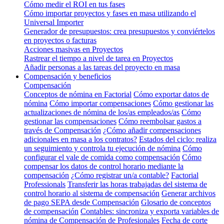
Cómo medir el ROI en tus fases
Cómo importar proyectos y fases en masa utilizando el
Universal Importer
Generador de presupuestos: crea presupuestos y conviértelos
en proyectos o facturas
Acciones masivas en Proyectos
Rastrear el tiempo a nivel de tarea en Proyectos
Añadir personas a las tareas del proyecto en masa
Compensación y beneficios
Compensación
Conceptos de nómina en Factorial
Cómo exportar datos de
nómina
Cómo importar compensaciones
Cómo gestionar las
actualizaciones de nómina de los/as empleados/as
Cómo
gestionar las compensaciones
Cómo reembolsar gastos a
través de Compensación
¿Cómo añadir compensaciones
adicionales en masa a los contratos?
Estados del ciclo: realiza
un seguimiento y controla tu ejecución de nómina
Cómo
configurar el vale de comida como compensación
Cómo
compensar los datos de control horario mediante la
compensación
¿Cómo registrar un/a contable?
Factorial
Professionals
Transferir las horas trabajadas del sistema de
control horario al sistema de compensación
Generar archivos
de pago SEPA desde Compensación
Glosario de conceptos
de compensación
Contables: sincroniza y exporta variables de
nómina de Compensación de Profesionales
Fecha de corte