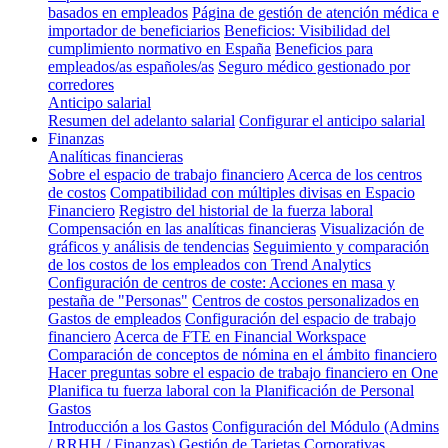
basados en empleados
Página de gestión de atención médica e
importador de beneficiarios
Beneficios: Visibilidad del
cumplimiento normativo en España
Beneficios para
empleados/as españoles/as
Seguro médico gestionado por
corredores
Anticipo salarial
Resumen del adelanto salarial
Configurar el anticipo salarial
Finanzas
Analíticas financieras
Sobre el espacio de trabajo financiero
Acerca de los centros
de costos
Compatibilidad con múltiples divisas en Espacio
Financiero
Registro del historial de la fuerza laboral
Compensación en las analíticas financieras
Visualización de
gráficos y análisis de tendencias
Seguimiento y comparación
de los costos de los empleados con Trend Analytics
Configuración de centros de coste: Acciones en masa y
pestaña de "Personas"
Centros de costos personalizados en
Gastos de empleados
Configuración del espacio de trabajo
financiero
Acerca de FTE en Financial Workspace
Comparación de conceptos de nómina en el ámbito financiero
Hacer preguntas sobre el espacio de trabajo financiero en One
Planifica tu fuerza laboral con la Planificación de Personal
Gastos
Introducción a los Gastos
Configuración del Módulo (Admins
/ RRHH / Finanzas)
Gestión de Tarjetas Corporativas