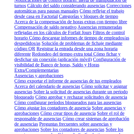
Notificaciones de control horario: alerta de manipulación de
turnos
Cálculo del saldo considerando ausencias
Correcciones
automáticas para pausas manuales
Cómo reflejar el trabajo
desde casa en Factorial
Categorías y bloques de tiempo
Acerca de la compensación de horas extras con tiempo libre
Compensación de saldo negativo
Ausencias remuneradas
reflejadas en los cálculos de Forfait Jours
Filtros de control
horario
Cómo descargar informes de tiempo de empleados/as
despedidos/as
Solución de problemas de fichaje mediante
código QR
Registrar la entrada desde una zona horaria
diferente
Redondeo del tiempo extra total
Cómo fichar y
desfichar sin conexión (aplicación móvil)
Configuración de
visibilidad de Banco de horas, Saldo y Horas
Extra/Complementarias
Ausencias y aprobaciones
Cómo exportar el informe de ausencias de tus empleados
Acerca del calendario de ausencias
Cómo solicitar y asignar
ausencias
Sobre la solicitud de ausencias durante un periodo
bloqueado
Cómo aprobar y rechazar solicitudes de ausencia
Cómo configurar períodos bloqueados para las ausencias
Cómo ajustar los contadores de ausencia
Sobre ausencias y
aprobaciones
Cómo crear tipos de ausencia
Sobre el rol de
responsable de ausencias
Cómo crear sistemas de aprobación
de ausencias
Preguntas frecuentes sobre ausencias y
aprobaciones
Sobre los contadores de ausencias
Sobre los