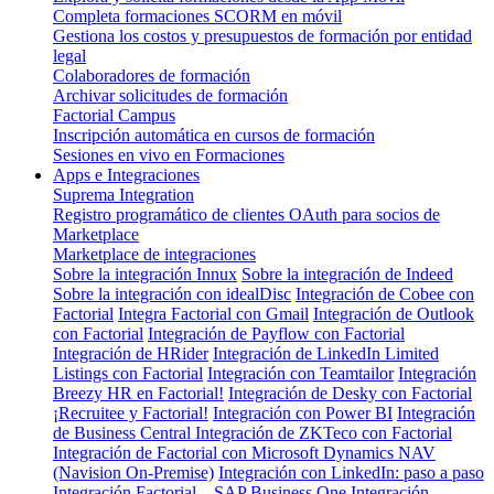
Completa formaciones SCORM en móvil
Gestiona los costos y presupuestos de formación por entidad
legal
Colaboradores de formación
Archivar solicitudes de formación
Factorial Campus
Inscripción automática en cursos de formación
Sesiones en vivo en Formaciones
Apps e Integraciones
Suprema Integration
Registro programático de clientes OAuth para socios de
Marketplace
Marketplace de integraciones
Sobre la integración Innux
Sobre la integración de Indeed
Sobre la integración con idealDisc
Integración de Cobee con
Factorial
Integra Factorial con Gmail
Integración de Outlook
con Factorial
Integración de Payflow con Factorial
Integración de HRider
Integración de LinkedIn Limited
Listings con Factorial
Integración con Teamtailor
Integración
Breezy HR en Factorial!
Integración de Desky con Factorial
¡Recruitee y Factorial!
Integración con Power BI
Integración
de Business Central
Integración de ZKTeco con Factorial
Integración de Factorial con Microsoft Dynamics NAV
(Navision On-Premise)
Integración con LinkedIn: paso a paso
Integración Factorial – SAP Business One
Integración