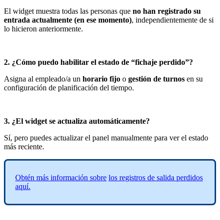
El
widget
muestra
todas
las
personas
que
no
han
registrado
su
entrada
actualmente
(
en
ese
momento
)
,
independientemente
de
si
lo
hicieron
anteriormente
.
2
.
¿
C
ó
mo
puedo
habilitar
el
estado
de
“
fichaje
perdido
”
?
Asigna
al
empleado
/
a
un
horario
fijo
o
gesti
ó
n
de
turnos
en
su
configuraci
ó
n
de
planificaci
ó
n
del
tiempo
.
3
.
¿
El
widget
se
actualiza
autom
á
ticamente
?
S
í
,
pero
puedes
actualizar
el
panel
manualmente
para
ver
el
estado
m
á
s
reciente
.
Obt
é
n
m
á
s
informaci
ó
n
sobre
los
registros
de
salida
perdidos
aqu
í
.