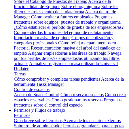
Sobre el Catálogo de Puestos de Trabajo
Acerca de la
funcionalidad de Equipos
Sobre el organigrama
Sobre los
diferentes roles dentro de la plataforma
Acerca del rol de
Manager
Cómo ocultar a futuros empleados
Preguntas
frecuentes sobre equipos, puestos de trabajo y organigrama
¿Cómo establecer el período de prueba de los empleados/as?
Comprender las funciones del equipo de reclutamiento
Importación masiva de equipos
Grupos de cotización y
categorías profesionales
Cómo reflejar departamentos en
Factorial
Reestructuración masiva del árbol del catálogo de
empleo
Asignar empleados/as a las áreas de trabajo
Navega
por los perfiles de los/as empleados/as utilizando tus filtros
actuales
Actualizar registros en masa utilizando Universal
Updater
Tareas
Cómo comprobar y completar tareas pendientes
Acerca de la
herramienta Tasks Manager
Control de espacios
Acerca de Space Control
Cómo reservar espacios
Cómo crear
espacios reservables
Cómo gestionar tus reservas
Preguntas
frecuentes sobre el control del espacio
Permisos y Flujos de trabajo
Permisos
Guía breve sobre Permisos
Acerca de los usuarios externos
Sobre rol de administrador
Permisos granulares para carpetas