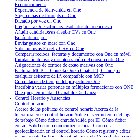
Reconocimiento
Experiencia de bienvenida en One
Sugerencias de Prompts en One
Dictado por voz en One
Pregunta a One sobre los resultados de tu encuesta
Añadir candidatos/as al subir CVs en One
Botón de mejora
Enviar gastos en masa con One
Sube archivos Excel y CSV en One
Compartir recibos, facturas y documentos con One en móvil
Limitación de uso y monitorización del consumo de One
Asignaciones de centros de costo masivas con One
Factorial MCP — Conecta One a ChatGPT, Claude, o
cualquier asistente de IA compatible con MCP
Comentarios de tiempo del proyecto en One
Inscribir a varias personas en múltiples formaciones con ONE
One queja enrutada al Canal de Confianza
Control Horario y Ausencias
Control horario
Acerca de las políticas de control horario
Acerca de la
tolerancia en el control horario
Sobre el seguimiento del lugar
de trabajo
Cómo fichar entrada/salida por ID
Cómo fichar
entrada/salida con reconocimiento facial
Cómo usar la
geolocalización en el control horario
Cómo registrar y editar
manualmente las horas de entrada y salida
Cómo fichar con el