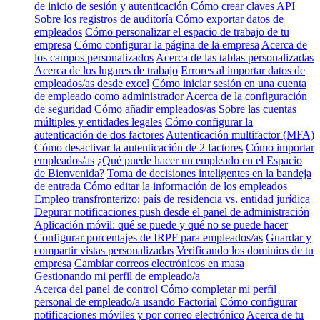
de inicio de sesión y autenticación
Cómo crear claves API
Sobre los registros de auditoría
Cómo exportar datos de
empleados
Cómo personalizar el espacio de trabajo de tu
empresa
Cómo configurar la página de la empresa
Acerca de
los campos personalizados
Acerca de las tablas personalizadas
Acerca de los lugares de trabajo
Errores al importar datos de
empleados/as desde excel
Cómo iniciar sesión en una cuenta
de empleado como administrador
Acerca de la configuración
de seguridad
Cómo añadir empleados/as
Sobre las cuentas
múltiples y entidades legales
Cómo configurar la
autenticación de dos factores
Autenticación multifactor (MFA)
Cómo desactivar la autenticación de 2 factores
Cómo importar
empleados/as
¿Qué puede hacer un empleado en el Espacio
de Bienvenida?
Toma de decisiones inteligentes en la bandeja
de entrada
Cómo editar la información de los empleados
Empleo transfronterizo: país de residencia vs. entidad jurídica
Depurar notificaciones push desde el panel de administración
Aplicación móvil: qué se puede y qué no se puede hacer
Configurar porcentajes de IRPF para empleados/as
Guardar y
compartir vistas personalizadas
Verificando los dominios de tu
empresa
Cambiar correos electrónicos en masa
Gestionando mi perfil de empleado/a
Acerca del panel de control
Cómo completar mi perfil
personal de empleado/a usando Factorial
Cómo configurar
notificaciones móviles y por correo electrónico
Acerca de tu