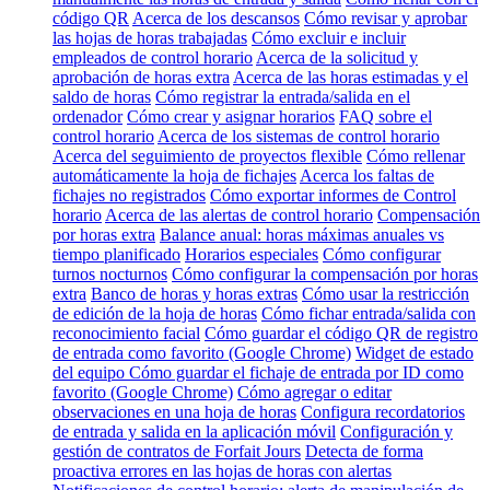
código QR
Acerca de los descansos
Cómo revisar y aprobar
las hojas de horas trabajadas
Cómo excluir e incluir
empleados de control horario
Acerca de la solicitud y
aprobación de horas extra
Acerca de las horas estimadas y el
saldo de horas
Cómo registrar la entrada/salida en el
ordenador
Cómo crear y asignar horarios
FAQ sobre el
control horario
Acerca de los sistemas de control horario
Acerca del seguimiento de proyectos flexible
Cómo rellenar
automáticamente la hoja de fichajes
Acerca los faltas de
fichajes no registrados
Cómo exportar informes de Control
horario
Acerca de las alertas de control horario
Compensación
por horas extra
Balance anual: horas máximas anuales vs
tiempo planificado
Horarios especiales
Cómo configurar
turnos nocturnos
Cómo configurar la compensación por horas
extra
Banco de horas y horas extras
Cómo usar la restricción
de edición de la hoja de horas
Cómo fichar entrada/salida con
reconocimiento facial
Cómo guardar el código QR de registro
de entrada como favorito (Google Chrome)
Widget de estado
del equipo
Cómo guardar el fichaje de entrada por ID como
favorito (Google Chrome)
Cómo agregar o editar
observaciones en una hoja de horas
Configura recordatorios
de entrada y salida en la aplicación móvil
Configuración y
gestión de contratos de Forfait Jours
Detecta de forma
proactiva errores en las hojas de horas con alertas