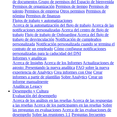
de documentos
Grupo de permisos del Espacio de bienvenida
Permisos de organización
Permisos de tiempo
Permisos de
talento
Permisos de empresa
Otros permisos
Permisos de
nómina
Permisos de finanzas
Flujos de trabajo y automatizaciones
Acerca de la automatización del flujo de trabajo
Acerca de las
notificaciones personalizadas
Acerca del centro de flujo de
trabajo
Flujo de trabajo de Onboarding
Acerca del flujo de
trabajo de desvinculación
Notificación de cumpleaños
personalizada
Notificación personalizada cuando se termina el
contrato de un empleado
Cómo configurar notificaciones
personalizadas para la caducidad del DNI
Informes y analíticas
Acerca de Insights
Acerca de los Informes
Actualizaciones de
agosto: Presentando la nueva analítica
FAQ sobre la nueva
experiencia de Analytics
Crea informes con One
Crear
informes a partir de plantillas
Sobre Analytics
Crear un
informe manualmente
Analíticas Legacy
Desempeño y Cultura
Evaluación del desempeño
Acerca de los análisis en las reseñas
Acerca de las respuestas
a las reseñas
Acerca de los participantes en las reseñas
Sobre
las preguntas en evaluaciones
Acerca de las evaluaciones de
desempeño
Sobre las reuniones 1:1
Preguntas frecuentes