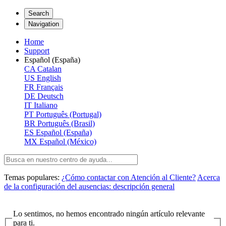
Search
Navigation
Home
Support
Español (España)
CA
Catalan
US
English
FR
Français
DE
Deutsch
IT
Italiano
PT
Português (Portugal)
BR
Português (Brasil)
ES
Español (España)
MX
Español (México)
Temas populares:
¿Cómo contactar con Atención al Cliente?
Acerca
de la configuración del ausencias: descripción general
Lo sentimos, no hemos encontrado ningún artículo relevante
para ti.