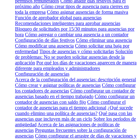
permisos remunerados
Cómo añadir días festivos para el
próximo año
Cómo crear tipos de ausencia para cierres en
toda la empresa
Cómo asignar ausencias de forma masiva
Función de aprobador global para ausencias
Recomendaciones inteligentes para aprobar ausencias
Bloqueo de solicitudes por 15/30 minutos para ausencias por
hora
Cómo agregar o cambiar una ausencia a un contador
Configuración de días festivos
Cómo eliminar una ausencia
Cómo modificar una ausencia
Cómo solicitar una baja por
enfermedad
Tipos de ausencias y cómo solicitarlas
Solución
de problemas: No se pueden solicitar ausencias desde la
aplicación
Por qué los días de vacaciones aparecen de manera
diferente para empleados y administradores
Configuración de ausencias
Acerca de la configuración del ausencias: descripción general
Cómo crear y asignar políticas de ausencias
Cómo configurar
los contadores de ausencias
Cómo configurar un contador de
ausencias basado en el tiempo trabajado
Cómo configurar un
contador de ausencias con saldo fijo
Cómo configurar el
contador de ausencias para el tiempo adicional
¿Qué sucede
cuando elimino una política de ausencias?
Qué pasa con las
ausencias que incluyen más de un ciclo
Sobre los períodos de
antigüedad
Acerca de las asignaciones de políticas de
ausencias
Preguntas frecuentes sobre la configuración de
ausencias
Cómo configurar el arrastre de días de vacaciones y