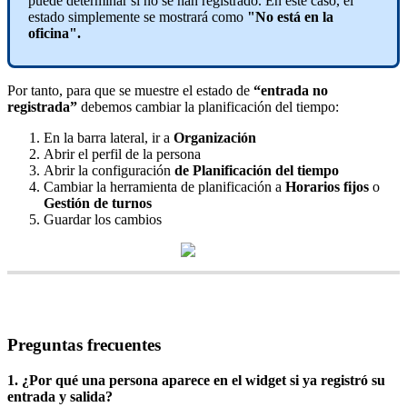
puede
determinar
si
no
se
han
registrado
.
En
este
caso
,
el
estado
simplemente
se
mostrar
á
como
"
No
est
á
en
la
oficina
"
.
Por
tanto
,
para
que
se
muestre
el
estado
de
“
entrada
no
registrada
”
debemos
cambiar
la
planificaci
ó
n
del
tiempo
:
En
la
barra
lateral
,
ir
a
Organizaci
ó
n
Abrir
el
perfil
de
la
persona
Abrir
la
configuraci
ó
n
de
Planificaci
ó
n
del
tiempo
Cambiar
la
herramienta
de
planificaci
ó
n
a
Horarios
fijos
o
Gesti
ó
n
de
turnos
Guardar
los
cambios
Preguntas
frecuentes
1
.
¿
Por
qu
é
una
persona
aparece
en
el
widget
si
ya
registr
ó
su
entrada
y
salida
?