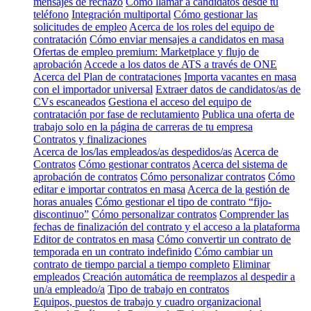
mensajes de rechazo
Cómo llamar a candidatos desde tu
teléfono
Integración multiportal
Cómo gestionar las
solicitudes de empleo
Acerca de los roles del equipo de
contratación
Cómo enviar mensajes a candidatos en masa
Ofertas de empleo premium: Marketplace y flujo de
aprobación
Accede a los datos de ATS a través de ONE
Acerca del Plan de contrataciones
Importa vacantes en masa
con el importador universal
Extraer datos de candidatos/as de
CVs escaneados
Gestiona el acceso del equipo de
contratación por fase de reclutamiento
Publica una oferta de
trabajo solo en la página de carreras de tu empresa
Contratos y finalizaciones
Acerca de los/las empleados/as despedidos/as
Acerca de
Contratos
Cómo gestionar contratos
Acerca del sistema de
aprobación de contratos
Cómo personalizar contratos
Cómo
editar e importar contratos en masa
Acerca de la gestión de
horas anuales
Cómo gestionar el tipo de contrato “fijo-
discontinuo”
Cómo personalizar contratos
Comprender las
fechas de finalización del contrato y el acceso a la plataforma
Editor de contratos en masa
Cómo convertir un contrato de
temporada en un contrato indefinido
Cómo cambiar un
contrato de tiempo parcial a tiempo completo
Eliminar
empleados
Creación automática de reemplazos al despedir a
un/a empleado/a
Tipo de trabajo en contratos
Equipos, puestos de trabajo y cuadro organizacional