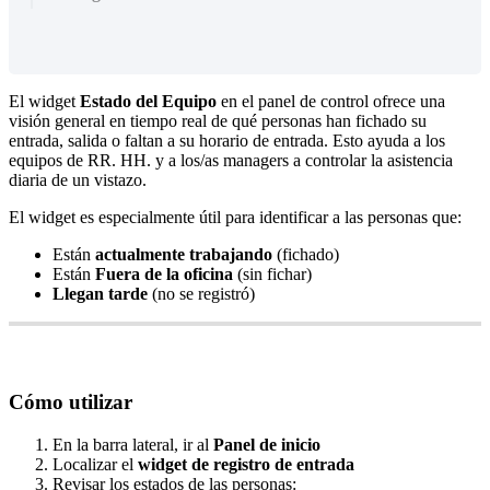
El
widget
Estado
del
Equipo
en
el
panel
de
control
ofrece
una
visi
ó
n
general
en
tiempo
real
de
qu
é
personas
han
fichado
su
entrada
,
salida
o
faltan
a
su
horario
de
entrada
.
Esto
ayuda
a
los
equipos
de
RR
.
HH
.
y
a
los
/
as
managers
a
controlar
la
asistencia
diaria
de
un
vistazo
.
El
widget
es
especialmente
ú
til
para
identificar
a
las
personas
que
:
Est
á
n
actualmente
trabajando
(
fichado
)
Est
á
n
Fuera
de
la
oficina
(
sin
fichar
)
Llegan
tarde
(
no
se
registr
ó
)
C
ó
mo
utilizar
En
la
barra
lateral
,
ir
al
Panel
de
inicio
Localizar
el
widget
de
registro
de
entrada
Revisar
los
estados
de
las
personas
: