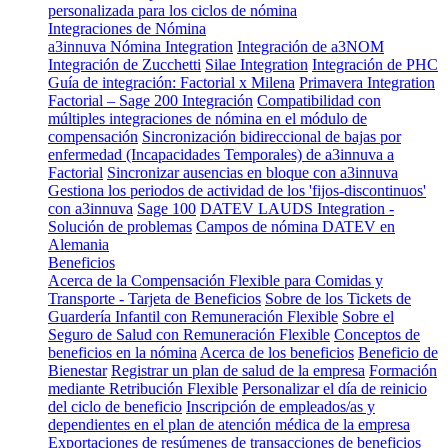
personalizada para los ciclos de nómina
Integraciones de Nómina
a3innuva Nómina Integration
Integración de a3NOM
Integración de Zucchetti
Silae Integration
Integración de PHC
Guía de integración: Factorial x Milena
Primavera Integration
Factorial – Sage 200 Integración
Compatibilidad con
múltiples integraciones de nómina en el módulo de
compensación
Sincronización bidireccional de bajas por
enfermedad (Incapacidades Temporales) de a3innuva a
Factorial
Sincronizar ausencias en bloque con a3innuva
Gestiona los periodos de actividad de los 'fijos-discontinuos'
con a3innuva
Sage 100
DATEV LAUDS Integration -
Solución de problemas
Campos de nómina DATEV en
Alemania
Beneficios
Acerca de la Compensación Flexible para Comidas y
Transporte - Tarjeta de Beneficios
Sobre de los Tickets de
Guardería Infantil con Remuneración Flexible
Sobre el
Seguro de Salud con Remuneración Flexible
Conceptos de
beneficios en la nómina
Acerca de los beneficios
Beneficio de
Bienestar
Registrar un plan de salud de la empresa
Formación
mediante Retribución Flexible
Personalizar el día de reinicio
del ciclo de beneficio
Inscripción de empleados/as y
dependientes en el plan de atención médica de la empresa
Exportaciones de resúmenes de transacciones de beneficios