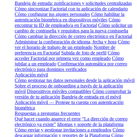
Bandeja de entrada: notificaciones y solicitudes centralizadas
Cómo sincronizar Factorial con tu aplicación de calendario
Cómo configurar tus ajustes personales
Cómo habilitar la
autenticación biométrica en dispositivos móviles
Cómo
encontrar tu ID de empleado/a en Factorial
Cómo solicitar un
cambio de contraseña y requisitos para la nueva contraseña
Cómo cambiar la dirección de correo electrónico en Factorial
Administrar la configuración de idioma, fecha y hora
Cómo
ver el horario de trabajo de un empleado
Nombre de
preferencia en Factorial
Subida de foto de perfil
Cómo
acceder Factorial por primera vez como empleado
Cómo
jubilar a un empleado
Confirmación automática por correo
electrónico para dominios verificados
Aplicación móvil
Cómo gestionar tus datos personales desde la aplicación móvil
Sobre el proceso de onboarding a través de la aplicación
móvil
Dispositivos móviles compatibles
Cómo comprobar la
versión de tu aplicación
Bandeja de entrada en el móvil
Aplicación móvil — Protege tu cuenta con autenticación
biométrica
Respuestas a preguntas frecuentes
Qué hacer cuando aparece el error “La dirección de correo
electrónico ya existe”
Idiomas y soporte de la plataforma
Cómo enviar y gestionar invitaciones a empleados
Cómo
descargar información y reportes de la Plataforma
Cómo