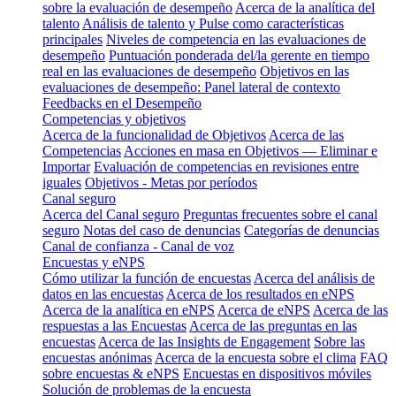
sobre la evaluación de desempeño
Acerca de la analítica del
talento
Análisis de talento y Pulse como características
principales
Niveles de competencia en las evaluaciones de
desempeño
Puntuación ponderada del/la gerente en tiempo
real en las evaluaciones de desempeño
Objetivos en las
evaluaciones de desempeño: Panel lateral de contexto
Feedbacks en el Desempeño
Competencias y objetivos
Acerca de la funcionalidad de Objetivos
Acerca de las
Competencias
Acciones en masa en Objetivos — Eliminar e
Importar
Evaluación de competencias en revisiones entre
iguales
Objetivos - Metas por períodos
Canal seguro
Acerca del Canal seguro
Preguntas frecuentes sobre el canal
seguro
Notas del caso de denuncias
Categorías de denuncias
Canal de confianza - Canal de voz
Encuestas y eNPS
Cómo utilizar la función de encuestas
Acerca del análisis de
datos en las encuestas
Acerca de los resultados en eNPS
Acerca de la analítica en eNPS
Acerca de eNPS
Acerca de las
respuestas a las Encuestas
Acerca de las preguntas en las
encuestas
Acerca de las Insights de Engagement
Sobre las
encuestas anónimas
Acerca de la encuesta sobre el clima
FAQ
sobre encuestas & eNPS
Encuestas en dispositivos móviles
Solución de problemas de la encuesta