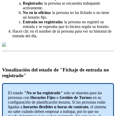
Registrado
:
la
persona
se
encuentra
trabajando
activamente
.
No
en
la
oficina
:
la
persona
no
ha
fichado
o
no
tiene
un
horario
fijo
.
Entrada
no
registrada
:
la
persona
no
registr
ó
su
entrada
y
se
esperaba
que
lo
hiciera
seg
ú
n
su
horario
.
Hacer
clic
en
el
nombre
de
la
persona
para
ver
su
historial
de
entrada
del
d
í
a
.
Visualizaci
ó
n
del
estado
de
"
Fichaje
de
entrada
no
registrado
"
El
estado
"
No
se
ha
registrado
"
solo
se
muestra
para
las
personas
con
Horarios
Fijos
o
Gesti
ó
n
de
Turnos
en
su
configuraci
ó
n
de
planificaci
ó
n
horaria
.
Si
las
personas
est
á
n
ligadas
a
horarios
flexibles
u
horas
de
contrato
,
el
sistema
no
sabe
cu
á
ndo
deben
empezar
a
trabajar
,
por
lo
que
no