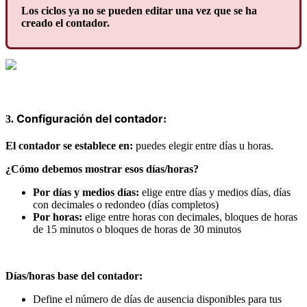
Los
ciclos
ya
no
se
pueden
editar
una
vez
que
se
ha
creado
el
contador
.
Configuraci
ó
n
del
contador
3
.
:
El
contador
se
establece
en
:
puedes
elegir
entre
d
í
as
u
horas
.
¿
C
ó
mo
debemos
mostrar
esos
d
í
as
/
horas
?
Por
d
í
as
y
medios
d
í
as
:
elige
entre
d
í
as
y
medios
d
í
as
,
d
í
as
con
decimales
o
redondeo
(
d
í
as
completos
)
Por
horas
:
elige
entre
horas
con
decimales
,
bloques
de
horas
de
15
minutos
o
bloques
de
horas
de
30
minutos
D
í
as
/
horas
base
del
contador
:
Define
el
n
ú
mero
de
d
í
as
de
ausencia
disponibles
para
tus