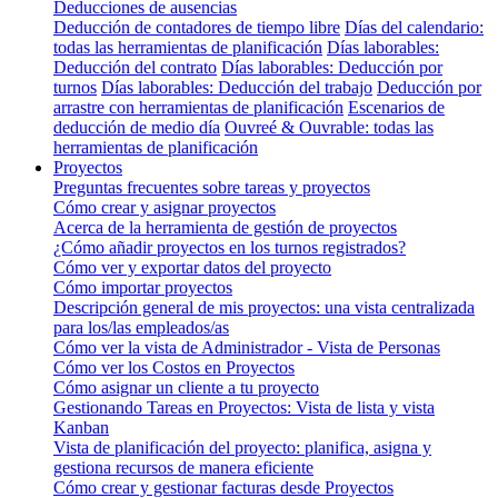
Deducciones de ausencias
Deducción de contadores de tiempo libre
Días del calendario:
todas las herramientas de planificación
Días laborables:
Deducción del contrato
Días laborables: Deducción por
turnos
Días laborables: Deducción del trabajo
Deducción por
arrastre con herramientas de planificación
Escenarios de
deducción de medio día
Ouvreé & Ouvrable: todas las
herramientas de planificación
Proyectos
Preguntas frecuentes sobre tareas y proyectos
Cómo crear y asignar proyectos
Acerca de la herramienta de gestión de proyectos
¿Cómo añadir proyectos en los turnos registrados?
Cómo ver y exportar datos del proyecto
Cómo importar proyectos
Descripción general de mis proyectos: una vista centralizada
para los/las empleados/as
Cómo ver la vista de Administrador - Vista de Personas
Cómo ver los Costos en Proyectos
Cómo asignar un cliente a tu proyecto
Gestionando Tareas en Proyectos: Vista de lista y vista
Kanban
Vista de planificación del proyecto: planifica, asigna y
gestiona recursos de manera eficiente
Cómo crear y gestionar facturas desde Proyectos