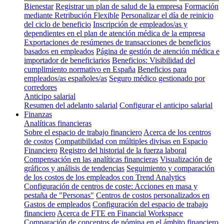
Bienestar
Registrar un plan de salud de la empresa
Formación
mediante Retribución Flexible
Personalizar el día de reinicio
del ciclo de beneficio
Inscripción de empleados/as y
dependientes en el plan de atención médica de la empresa
Exportaciones de resúmenes de transacciones de beneficios
basados en empleados
Página de gestión de atención médica e
importador de beneficiarios
Beneficios: Visibilidad del
cumplimiento normativo en España
Beneficios para
empleados/as españoles/as
Seguro médico gestionado por
corredores
Anticipo salarial
Resumen del adelanto salarial
Configurar el anticipo salarial
Finanzas
Analíticas financieras
Sobre el espacio de trabajo financiero
Acerca de los centros
de costos
Compatibilidad con múltiples divisas en Espacio
Financiero
Registro del historial de la fuerza laboral
Compensación en las analíticas financieras
Visualización de
gráficos y análisis de tendencias
Seguimiento y comparación
de los costos de los empleados con Trend Analytics
Configuración de centros de coste: Acciones en masa y
pestaña de "Personas"
Centros de costos personalizados en
Gastos de empleados
Configuración del espacio de trabajo
financiero
Acerca de FTE en Financial Workspace
Comparación de conceptos de nómina en el ámbito financiero