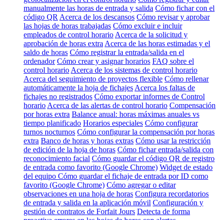
manualmente las horas de entrada y salida
Cómo fichar con el
código QR
Acerca de los descansos
Cómo revisar y aprobar
las hojas de horas trabajadas
Cómo excluir e incluir
empleados de control horario
Acerca de la solicitud y
aprobación de horas extra
Acerca de las horas estimadas y el
saldo de horas
Cómo registrar la entrada/salida en el
ordenador
Cómo crear y asignar horarios
FAQ sobre el
control horario
Acerca de los sistemas de control horario
Acerca del seguimiento de proyectos flexible
Cómo rellenar
automáticamente la hoja de fichajes
Acerca los faltas de
fichajes no registrados
Cómo exportar informes de Control
horario
Acerca de las alertas de control horario
Compensación
por horas extra
Balance anual: horas máximas anuales vs
tiempo planificado
Horarios especiales
Cómo configurar
turnos nocturnos
Cómo configurar la compensación por horas
extra
Banco de horas y horas extras
Cómo usar la restricción
de edición de la hoja de horas
Cómo fichar entrada/salida con
reconocimiento facial
Cómo guardar el código QR de registro
de entrada como favorito (Google Chrome)
Widget de estado
del equipo
Cómo guardar el fichaje de entrada por ID como
favorito (Google Chrome)
Cómo agregar o editar
observaciones en una hoja de horas
Configura recordatorios
de entrada y salida en la aplicación móvil
Configuración y
gestión de contratos de Forfait Jours
Detecta de forma