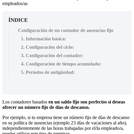
empleados/as
ÍNDICE
Configuración de un contador de ausencias fijo
1. Información básica:
2. Configuración del ciclo:
3. Configuración del contador:
4. Configuración de tiempo acumulado:
5. Períodos de antigüedad:
Los
contadores
basados
en
un
saldo
fijo
son
perfectos
si
deseas
ofrecer
un
n
ú
mero
fijo
de
d
í
as
de
descanso
.
Por
ejemplo
,
si
tu
empresa
tiene
un
n
ú
mero
fijo
de
d
í
as
de
descanso
en
su
pol
í
tica
de
ausencias
(
ejemplo
23
d
í
as
de
vacaciones
al
a
ñ
o
)
,
independientemente
de
las
horas
trabajadas
por
el
/
la
empleado
/
a
,
puedes
utilizar
este
tipo
de
permisos
.