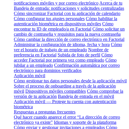
notificaciones móviles y por correo electrónico
Acerca de tu
Bandeja de entrada: notificaciones y solicitudes centralizadas
Cómo sincronizar Factorial con tu aplicación de calendario
Cómo configurar tus ajustes personales
Cómo habilitar la
autenticación biométrica en dispositivos móviles
Cómo
encontrar tu ID de empleado/a en Factorial
Cómo solicitar un
cambio de contraseña y requisitos para la nueva contraseña
Cómo cambiar la dirección de correo electrónico en Factorial
Administrar la configuración de idioma, fecha y hora
Cómo
ver el horario de trabajo de un empleado
Nombre de
preferencia en Factorial
Subida de foto de perfil
Cómo
acceder Factorial por primera vez como empleado
Cómo
jubilar a un empleado
Confirmación automática por correo
electrónico para dominios verificados
Aplicación móvil
Cómo gestionar tus datos personales desde la aplicación móvil
Sobre el proceso de onboarding a través de la aplicación
móvil
Dispositivos móviles compatibles
Cómo comprobar la
versión de tu aplicación
Bandeja de entrada en el móvil
Aplicación móvil — Protege tu cuenta con autenticación
biométrica
Respuestas a preguntas frecuentes
Qué hacer cuando aparece el error “La dirección de correo
electrónico ya existe”
Idiomas y soporte de la plataforma
Cómo enviar y gestionar invitaciones a empleados
Cómo