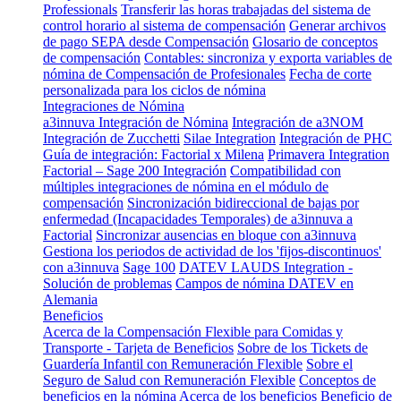
Professionals
Transferir las horas trabajadas del sistema de
control horario al sistema de compensación
Generar archivos
de pago SEPA desde Compensación
Glosario de conceptos
de compensación
Contables: sincroniza y exporta variables de
nómina de Compensación de Profesionales
Fecha de corte
personalizada para los ciclos de nómina
Integraciones de Nómina
a3innuva Integración de Nómina
Integración de a3NOM
Integración de Zucchetti
Silae Integration
Integración de PHC
Guía de integración: Factorial x Milena
Primavera Integration
Factorial – Sage 200 Integración
Compatibilidad con
múltiples integraciones de nómina en el módulo de
compensación
Sincronización bidireccional de bajas por
enfermedad (Incapacidades Temporales) de a3innuva a
Factorial
Sincronizar ausencias en bloque con a3innuva
Gestiona los periodos de actividad de los 'fijos-discontinuos'
con a3innuva
Sage 100
DATEV LAUDS Integration -
Solución de problemas
Campos de nómina DATEV en
Alemania
Beneficios
Acerca de la Compensación Flexible para Comidas y
Transporte - Tarjeta de Beneficios
Sobre de los Tickets de
Guardería Infantil con Remuneración Flexible
Sobre el
Seguro de Salud con Remuneración Flexible
Conceptos de
beneficios en la nómina
Acerca de los beneficios
Beneficio de