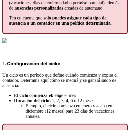
(
vacaciones
,
d
í
as
de
enfermedad
o
permiso
parental
)
adem
á
s
de
ausencias
personalizadas
creadas
de
antemano
.
Ten
en
cuenta
que
solo
puedes
asignar
cada
tipo
de
ausencia
a
un
contador
en
una
pol
í
tica
determinada
.
Configuraci
ó
n
del
ciclo
2
.
:
Un
ciclo
es
un
per
í
odo
que
define
cu
á
ndo
comienza
y
expira
el
contador
.
Determina
aqu
í
c
ó
mo
se
medir
á
y
se
ganar
á
saldo
de
ausencia
.
El
ciclo
comienza
é
l
:
elige
el
mes
Duraci
ó
n
del
ciclo
:
1
,
2
,
3
,
4
,
6
o
12
meses
Ejemplo
,
el
ciclo
comienza
en
enero
y
acaba
en
diciembre
(
12
meses
)
para
23
d
í
as
de
vacaciones
anuales
.