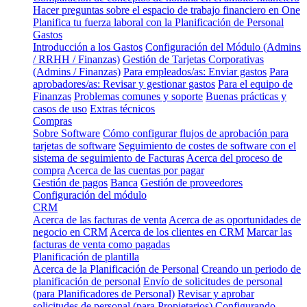
Hacer preguntas sobre el espacio de trabajo financiero en One
Planifica tu fuerza laboral con la Planificación de Personal
Gastos
Introducción a los Gastos
Configuración del Módulo (Admins
/ RRHH / Finanzas)
Gestión de Tarjetas Corporativas
(Admins / Finanzas)
Para empleados/as: Enviar gastos
Para
aprobadores/as: Revisar y gestionar gastos
Para el equipo de
Finanzas
Problemas comunes y soporte
Buenas prácticas y
casos de uso
Extras técnicos
Compras
Sobre Software
Cómo configurar flujos de aprobación para
tarjetas de software
Seguimiento de costes de software con el
sistema de seguimiento de Facturas
Acerca del proceso de
compra
Acerca de las cuentas por pagar
Gestión de pagos
Banca
Gestión de proveedores
Configuración del módulo
CRM
Acerca de las facturas de venta
Acerca de as oportunidades de
negocio en CRM
Acerca de los clientes en CRM
Marcar las
facturas de venta como pagadas
Planificación de plantilla
Acerca de la Planificación de Personal
Creando un periodo de
planificación de personal
Envío de solicitudes de personal
(para Planificadores de Personal)
Revisar y aprobar
solicitudes de personal (para Propietarios)
Configurando