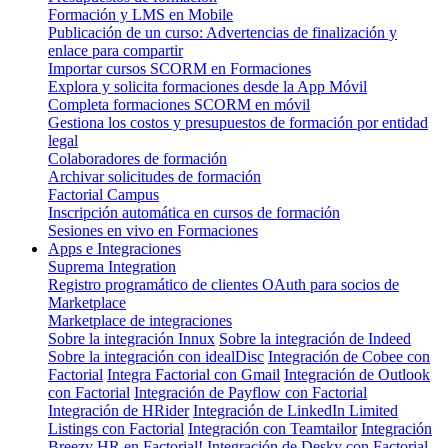
Formación y LMS en Mobile
Publicación de un curso: Advertencias de finalización y
enlace para compartir
Importar cursos SCORM en Formaciones
Explora y solicita formaciones desde la App Móvil
Completa formaciones SCORM en móvil
Gestiona los costos y presupuestos de formación por entidad
legal
Colaboradores de formación
Archivar solicitudes de formación
Factorial Campus
Inscripción automática en cursos de formación
Sesiones en vivo en Formaciones
Apps e Integraciones
Suprema Integration
Registro programático de clientes OAuth para socios de
Marketplace
Marketplace de integraciones
Sobre la integración Innux
Sobre la integración de Indeed
Sobre la integración con idealDisc
Integración de Cobee con
Factorial
Integra Factorial con Gmail
Integración de Outlook
con Factorial
Integración de Payflow con Factorial
Integración de HRider
Integración de LinkedIn Limited
Listings con Factorial
Integración con Teamtailor
Integración
Breezy HR en Factorial!
Integración de Desky con Factorial