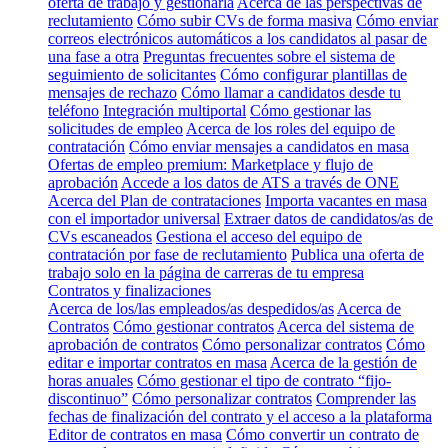
oferta de trabajo y gestionarla
Acerca de las perspectivas de
reclutamiento
Cómo subir CVs de forma masiva
Cómo enviar
correos electrónicos automáticos a los candidatos al pasar de
una fase a otra
Preguntas frecuentes sobre el sistema de
seguimiento de solicitantes
Cómo configurar plantillas de
mensajes de rechazo
Cómo llamar a candidatos desde tu
teléfono
Integración multiportal
Cómo gestionar las
solicitudes de empleo
Acerca de los roles del equipo de
contratación
Cómo enviar mensajes a candidatos en masa
Ofertas de empleo premium: Marketplace y flujo de
aprobación
Accede a los datos de ATS a través de ONE
Acerca del Plan de contrataciones
Importa vacantes en masa
con el importador universal
Extraer datos de candidatos/as de
CVs escaneados
Gestiona el acceso del equipo de
contratación por fase de reclutamiento
Publica una oferta de
trabajo solo en la página de carreras de tu empresa
Contratos y finalizaciones
Acerca de los/las empleados/as despedidos/as
Acerca de
Contratos
Cómo gestionar contratos
Acerca del sistema de
aprobación de contratos
Cómo personalizar contratos
Cómo
editar e importar contratos en masa
Acerca de la gestión de
horas anuales
Cómo gestionar el tipo de contrato “fijo-
discontinuo”
Cómo personalizar contratos
Comprender las
fechas de finalización del contrato y el acceso a la plataforma
Editor de contratos en masa
Cómo convertir un contrato de