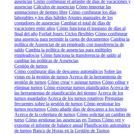
ausencias
Cómo configurar el arrastre de días de vacaciones y
ausencias
Cálculos de ausencias
Cómo importar las
asignaciones de tiempo libre
Cómo configurar los días
laborables y los días hábiles
Ajustes manuales de los
contadores de ausencias
Cambiar el total de días de
vacaciones entre años
Cómo funciona el traspaso de días al
final del año
Forfait Jours: Ciclos flexibles
Cómo configurar
una ausencia para permitir la carga de documentos
Cambia la
política de Ausencias de un empleado con transferencia de
saldo
Cambia la política de ausencias para múltiples
empleados/as
Cómo funciona la transferencia de saldo al
cambiar las políticas de Ausencias
Gestión de turnos
Cómo configurar días de descanso automáticos
Sobre las
vistas en la gestión de turnos
Acerca de la herramienta de
gestión de turnos
Cómo crear y asignar turnos
Cómo editar y
eliminar turnos
Cómo exportar turnos planificados
Acerca de
las herramientas de planificación del tiempo
Acerca de los
turnos guardados
Acerca de los turnos rotativos
Preguntas
frecuentes sobre la gestión de turnos
Cómo gestionar los
turnos nocturnos
Cómo añadir días de descanso a los turnos
Acerca de la cobertura de turnos
Cómo solicitar un cambio de
turno
Cómo gestionar las ausencias en Turnos
Cómo ver y
exportar el informe de balance anual
Planificación automática
de turnos
Banco de Horas en la Gestión de Turnos