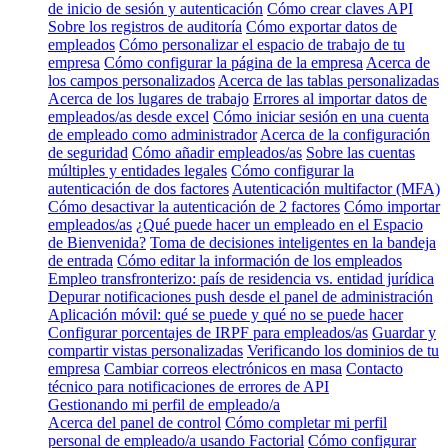
de inicio de sesión y autenticación
Cómo crear claves API
Sobre los registros de auditoría
Cómo exportar datos de
empleados
Cómo personalizar el espacio de trabajo de tu
empresa
Cómo configurar la página de la empresa
Acerca de
los campos personalizados
Acerca de las tablas personalizadas
Acerca de los lugares de trabajo
Errores al importar datos de
empleados/as desde excel
Cómo iniciar sesión en una cuenta
de empleado como administrador
Acerca de la configuración
de seguridad
Cómo añadir empleados/as
Sobre las cuentas
múltiples y entidades legales
Cómo configurar la
autenticación de dos factores
Autenticación multifactor (MFA)
Cómo desactivar la autenticación de 2 factores
Cómo importar
empleados/as
¿Qué puede hacer un empleado en el Espacio
de Bienvenida?
Toma de decisiones inteligentes en la bandeja
de entrada
Cómo editar la información de los empleados
Empleo transfronterizo: país de residencia vs. entidad jurídica
Depurar notificaciones push desde el panel de administración
Aplicación móvil: qué se puede y qué no se puede hacer
Configurar porcentajes de IRPF para empleados/as
Guardar y
compartir vistas personalizadas
Verificando los dominios de tu
empresa
Cambiar correos electrónicos en masa
Contacto
técnico para notificaciones de errores de API
Gestionando mi perfil de empleado/a
Acerca del panel de control
Cómo completar mi perfil
personal de empleado/a usando Factorial
Cómo configurar