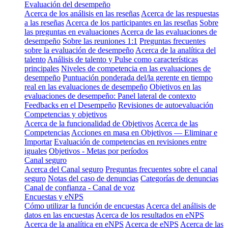
Evaluación del desempeño
Acerca de los análisis en las reseñas
Acerca de las respuestas
a las reseñas
Acerca de los participantes en las reseñas
Sobre
las preguntas en evaluaciones
Acerca de las evaluaciones de
desempeño
Sobre las reuniones 1:1
Preguntas frecuentes
sobre la evaluación de desempeño
Acerca de la analítica del
talento
Análisis de talento y Pulse como características
principales
Niveles de competencia en las evaluaciones de
desempeño
Puntuación ponderada del/la gerente en tiempo
real en las evaluaciones de desempeño
Objetivos en las
evaluaciones de desempeño: Panel lateral de contexto
Feedbacks en el Desempeño
Revisiones de autoevaluación
Competencias y objetivos
Acerca de la funcionalidad de Objetivos
Acerca de las
Competencias
Acciones en masa en Objetivos — Eliminar e
Importar
Evaluación de competencias en revisiones entre
iguales
Objetivos - Metas por períodos
Canal seguro
Acerca del Canal seguro
Preguntas frecuentes sobre el canal
seguro
Notas del caso de denuncias
Categorías de denuncias
Canal de confianza - Canal de voz
Encuestas y eNPS
Cómo utilizar la función de encuestas
Acerca del análisis de
datos en las encuestas
Acerca de los resultados en eNPS
Acerca de la analítica en eNPS
Acerca de eNPS
Acerca de las