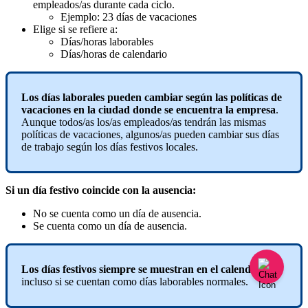
empleados
/
as
durante
cada
ciclo
.
Ejemplo
:
23
d
í
as
de
vacaciones
Elige
si
se
refiere
a
:
D
í
as
/
horas
laborables
D
í
as
/
horas
de
calendario
Los
d
í
as
laborales
pueden
cambiar
seg
ú
n
las
pol
í
ticas
de
vacaciones
en
la
ciudad
donde
se
encuentra
la
empresa
.
Aunque
todos
/
as
los
/
as
empleados
/
as
tendr
á
n
las
mismas
pol
í
ticas
de
vacaciones
,
algunos
/
as
pueden
cambiar
sus
d
í
as
de
trabajo
seg
ú
n
los
d
í
as
festivos
locales
.
Si
un
d
í
a
festivo
coincide
con
la
ausencia
:
No
se
cuenta
como
un
d
í
a
de
ausencia
.
Se
cuenta
como
un
d
í
a
de
ausencia
.
Los
d
í
as
festivos
siempre
se
muestran
en
el
calendario
,
incluso
si
se
cuentan
como
d
í
as
laborables
normales
.