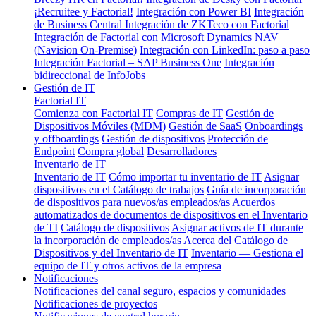
¡Recruitee y Factorial!
Integración con Power BI
Integración
de Business Central
Integración de ZKTeco con Factorial
Integración de Factorial con Microsoft Dynamics NAV
(Navision On-Premise)
Integración con LinkedIn: paso a paso
Integración Factorial – SAP Business One
Integración
bidireccional de InfoJobs
Gestión de IT
Factorial IT
Comienza con Factorial IT
Compras de IT
Gestión de
Dispositivos Móviles (MDM)
Gestión de SaaS
Onboardings
y offboardings
Gestión de dispositivos
Protección de
Endpoint
Compra global
Desarrolladores
Inventario de IT
Inventario de IT
Cómo importar tu inventario de IT
Asignar
dispositivos en el Catálogo de trabajos
Guía de incorporación
de dispositivos para nuevos/as empleados/as
Acuerdos
automatizados de documentos de dispositivos en el Inventario
de TI
Catálogo de dispositivos
Asignar activos de IT durante
la incorporación de empleados/as
Acerca del Catálogo de
Dispositivos y del Inventario de IT
Inventario — Gestiona el
equipo de IT y otros activos de la empresa
Notificaciones
Notificaciones del canal seguro, espacios y comunidades
Notificaciones de proyectos