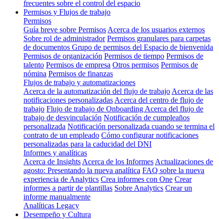
frecuentes sobre el control del espacio
Permisos y Flujos de trabajo
Permisos
Guía breve sobre Permisos
Acerca de los usuarios externos
Sobre rol de administrador
Permisos granulares para carpetas
de documentos
Grupo de permisos del Espacio de bienvenida
Permisos de organización
Permisos de tiempo
Permisos de
talento
Permisos de empresa
Otros permisos
Permisos de
nómina
Permisos de finanzas
Flujos de trabajo y automatizaciones
Acerca de la automatización del flujo de trabajo
Acerca de las
notificaciones personalizadas
Acerca del centro de flujo de
trabajo
Flujo de trabajo de Onboarding
Acerca del flujo de
trabajo de desvinculación
Notificación de cumpleaños
personalizada
Notificación personalizada cuando se termina el
contrato de un empleado
Cómo configurar notificaciones
personalizadas para la caducidad del DNI
Informes y analíticas
Acerca de Insights
Acerca de los Informes
Actualizaciones de
agosto: Presentando la nueva analítica
FAQ sobre la nueva
experiencia de Analytics
Crea informes con One
Crear
informes a partir de plantillas
Sobre Analytics
Crear un
informe manualmente
Analíticas Legacy
Desempeño y Cultura