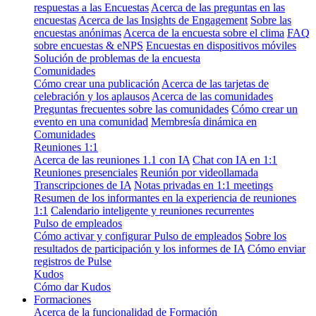
respuestas a las Encuestas
Acerca de las preguntas en las
encuestas
Acerca de las Insights de Engagement
Sobre las
encuestas anónimas
Acerca de la encuesta sobre el clima
FAQ
sobre encuestas & eNPS
Encuestas en dispositivos móviles
Solución de problemas de la encuesta
Comunidades
Cómo crear una publicación
Acerca de las tarjetas de
celebración y los aplausos
Acerca de las comunidades
Preguntas frecuentes sobre las comunidades
Cómo crear un
evento en una comunidad
Membresía dinámica en
Comunidades
Reuniones 1:1
Acerca de las reuniones 1.1 con IA
Chat con IA en 1:1
Reuniones presenciales
Reunión por videollamada
Transcripciones de IA
Notas privadas en 1:1 meetings
Resumen de los informantes en la experiencia de reuniones
1:1
Calendario inteligente y reuniones recurrentes
Pulso de empleados
Cómo activar y configurar Pulso de empleados
Sobre los
resultados de participación y los informes de IA
Cómo enviar
registros de Pulse
Kudos
Cómo dar Kudos
Formaciones
Acerca de la funcionalidad de Formación