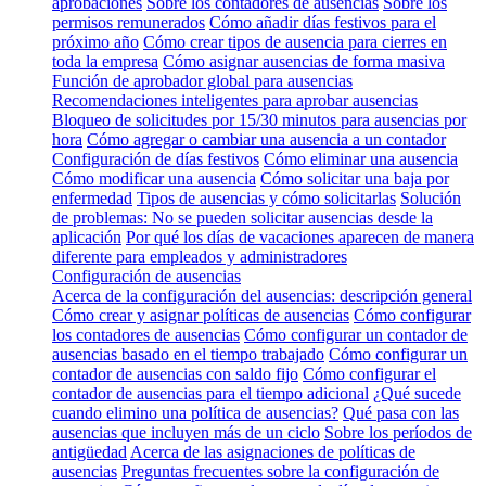
aprobaciones
Sobre los contadores de ausencias
Sobre los
permisos remunerados
Cómo añadir días festivos para el
próximo año
Cómo crear tipos de ausencia para cierres en
toda la empresa
Cómo asignar ausencias de forma masiva
Función de aprobador global para ausencias
Recomendaciones inteligentes para aprobar ausencias
Bloqueo de solicitudes por 15/30 minutos para ausencias por
hora
Cómo agregar o cambiar una ausencia a un contador
Configuración de días festivos
Cómo eliminar una ausencia
Cómo modificar una ausencia
Cómo solicitar una baja por
enfermedad
Tipos de ausencias y cómo solicitarlas
Solución
de problemas: No se pueden solicitar ausencias desde la
aplicación
Por qué los días de vacaciones aparecen de manera
diferente para empleados y administradores
Configuración de ausencias
Acerca de la configuración del ausencias: descripción general
Cómo crear y asignar políticas de ausencias
Cómo configurar
los contadores de ausencias
Cómo configurar un contador de
ausencias basado en el tiempo trabajado
Cómo configurar un
contador de ausencias con saldo fijo
Cómo configurar el
contador de ausencias para el tiempo adicional
¿Qué sucede
cuando elimino una política de ausencias?
Qué pasa con las
ausencias que incluyen más de un ciclo
Sobre los períodos de
antigüedad
Acerca de las asignaciones de políticas de
ausencias
Preguntas frecuentes sobre la configuración de