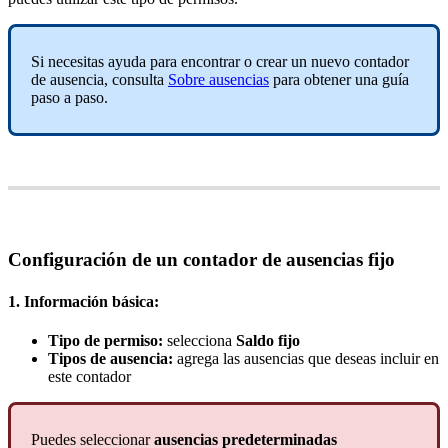
Si
necesitas
ayuda
para
encontrar
o
crear
un
nuevo
contador
de
ausencia
,
consulta
Sobre
ausencias
para
obtener
una
gu
í
a
paso
a
paso
.
Configuraci
ó
n
de
un
contador
de
ausencias
fijo
1
.
Informaci
ó
n
b
á
sica
:
Tipo
de
permiso
:
selecciona
Saldo
fijo
Tipos
de
ausencia
:
agrega
las
ausencias
que
deseas
incluir
en
este
contador
Puedes
seleccionar
ausencias
predeterminadas