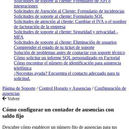
Solicitudes de soporte al cliente: Formulario de API o
integraciones
Solicitudes de Atención al Cliente: Formulario de incidencias
Solicitudes de soporte al cliente: Formulario SQL
Solicitudes de atención al cliente: Cambiar el IVA o el nombre
de facturación de la empresa
Solicitudes de soporte al cliente: Seguridad y privacidad -
MFA
Solicitudes de soporte al cliente: Eliminación de usuarios
Comprender el estado de tu ticket de soporte
Solución de problemas antes de contactar con soporte técnico
Cómo solicitar un informe SQL personalizado en Factorial
Cómo encontrar el número de identificación para asistencia
telefónica
¿Necesitas ayuda? Encuentra el contacto adecuado para tu
solicitud.
Página de Soporte
/
Control Horario y Ausencias
/
Configuración de
ausencias
Volver
Cómo configurar un contador de ausencias con
saldo fijo
Descubre cómo establecer un número fijo de ausencias para tus