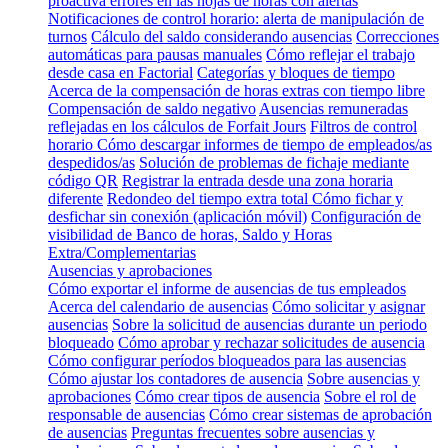
proactiva errores en las hojas de horas con alertas
Notificaciones de control horario: alerta de manipulación de
turnos
Cálculo del saldo considerando ausencias
Correcciones
automáticas para pausas manuales
Cómo reflejar el trabajo
desde casa en Factorial
Categorías y bloques de tiempo
Acerca de la compensación de horas extras con tiempo libre
Compensación de saldo negativo
Ausencias remuneradas
reflejadas en los cálculos de Forfait Jours
Filtros de control
horario
Cómo descargar informes de tiempo de empleados/as
despedidos/as
Solución de problemas de fichaje mediante
código QR
Registrar la entrada desde una zona horaria
diferente
Redondeo del tiempo extra total
Cómo fichar y
desfichar sin conexión (aplicación móvil)
Configuración de
visibilidad de Banco de horas, Saldo y Horas
Extra/Complementarias
Ausencias y aprobaciones
Cómo exportar el informe de ausencias de tus empleados
Acerca del calendario de ausencias
Cómo solicitar y asignar
ausencias
Sobre la solicitud de ausencias durante un periodo
bloqueado
Cómo aprobar y rechazar solicitudes de ausencia
Cómo configurar períodos bloqueados para las ausencias
Cómo ajustar los contadores de ausencia
Sobre ausencias y
aprobaciones
Cómo crear tipos de ausencia
Sobre el rol de
responsable de ausencias
Cómo crear sistemas de aprobación
de ausencias
Preguntas frecuentes sobre ausencias y