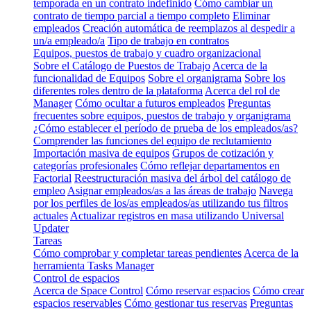
temporada en un contrato indefinido
Cómo cambiar un
contrato de tiempo parcial a tiempo completo
Eliminar
empleados
Creación automática de reemplazos al despedir a
un/a empleado/a
Tipo de trabajo en contratos
Equipos, puestos de trabajo y cuadro organizacional
Sobre el Catálogo de Puestos de Trabajo
Acerca de la
funcionalidad de Equipos
Sobre el organigrama
Sobre los
diferentes roles dentro de la plataforma
Acerca del rol de
Manager
Cómo ocultar a futuros empleados
Preguntas
frecuentes sobre equipos, puestos de trabajo y organigrama
¿Cómo establecer el período de prueba de los empleados/as?
Comprender las funciones del equipo de reclutamiento
Importación masiva de equipos
Grupos de cotización y
categorías profesionales
Cómo reflejar departamentos en
Factorial
Reestructuración masiva del árbol del catálogo de
empleo
Asignar empleados/as a las áreas de trabajo
Navega
por los perfiles de los/as empleados/as utilizando tus filtros
actuales
Actualizar registros en masa utilizando Universal
Updater
Tareas
Cómo comprobar y completar tareas pendientes
Acerca de la
herramienta Tasks Manager
Control de espacios
Acerca de Space Control
Cómo reservar espacios
Cómo crear
espacios reservables
Cómo gestionar tus reservas
Preguntas