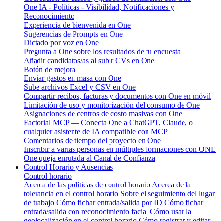
One IA - Políticas - Visibilidad, Notificaciones y
Reconocimiento
Experiencia de bienvenida en One
Sugerencias de Prompts en One
Dictado por voz en One
Pregunta a One sobre los resultados de tu encuesta
Añadir candidatos/as al subir CVs en One
Botón de mejora
Enviar gastos en masa con One
Sube archivos Excel y CSV en One
Compartir recibos, facturas y documentos con One en móvil
Limitación de uso y monitorización del consumo de One
Asignaciones de centros de costo masivas con One
Factorial MCP — Conecta One a ChatGPT, Claude, o
cualquier asistente de IA compatible con MCP
Comentarios de tiempo del proyecto en One
Inscribir a varias personas en múltiples formaciones con ONE
One queja enrutada al Canal de Confianza
Control Horario y Ausencias
Control horario
Acerca de las políticas de control horario
Acerca de la
tolerancia en el control horario
Sobre el seguimiento del lugar
de trabajo
Cómo fichar entrada/salida por ID
Cómo fichar
entrada/salida con reconocimiento facial
Cómo usar la
geolocalización en el control horario
Cómo registrar y editar