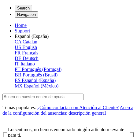
Search
Navigation
Home
Support
Español (España)
CA
Catalan
US
English
FR
Français
DE
Deutsch
IT
Italiano
PT
Português (Portugal)
BR
Português (Brasil)
ES
Español (España)
MX
Español (México)
Temas populares:
¿Cómo contactar con Atención al Cliente?
Acerca
de la configuración del ausencias: descripción general
Lo sentimos, no hemos encontrado ningún artículo relevante
para ti.