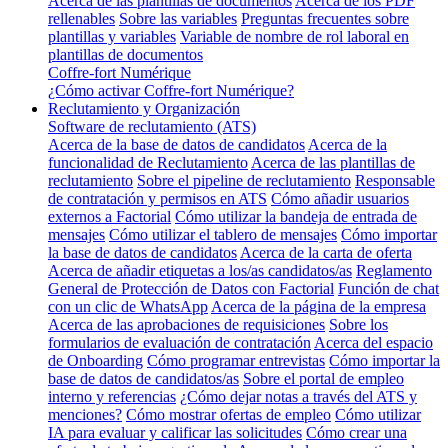
Acerca de las plantillas de documentos
Acerca de los PDF
rellenables
Sobre las variables
Preguntas frecuentes sobre
plantillas y variables
Variable de nombre de rol laboral en
plantillas de documentos
Coffre-fort Numérique
¿Cómo activar Coffre-fort Numérique?
Reclutamiento y Organización
Software de reclutamiento (ATS)
Acerca de la base de datos de candidatos
Acerca de la
funcionalidad de Reclutamiento
Acerca de las plantillas de
reclutamiento
Sobre el pipeline de reclutamiento
Responsable
de contratación y permisos en ATS
Cómo añadir usuarios
externos a Factorial
Cómo utilizar la bandeja de entrada de
mensajes
Cómo utilizar el tablero de mensajes
Cómo importar
la base de datos de candidatos
Acerca de la carta de oferta
Acerca de añadir etiquetas a los/as candidatos/as
Reglamento
General de Protección de Datos con Factorial
Función de chat
con un clic de WhatsApp
Acerca de la página de la empresa
Acerca de las aprobaciones de requisiciones
Sobre los
formularios de evaluación de contratación
Acerca del espacio
de Onboarding
Cómo programar entrevistas
Cómo importar la
base de datos de candidatos/as
Sobre el portal de empleo
interno y referencias
¿Cómo dejar notas a través del ATS y
menciones?
Cómo mostrar ofertas de empleo
Cómo utilizar
IA para evaluar y calificar las solicitudes
Cómo crear una