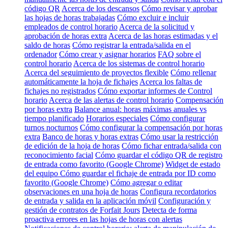
código QR
Acerca de los descansos
Cómo revisar y aprobar
las hojas de horas trabajadas
Cómo excluir e incluir
empleados de control horario
Acerca de la solicitud y
aprobación de horas extra
Acerca de las horas estimadas y el
saldo de horas
Cómo registrar la entrada/salida en el
ordenador
Cómo crear y asignar horarios
FAQ sobre el
control horario
Acerca de los sistemas de control horario
Acerca del seguimiento de proyectos flexible
Cómo rellenar
automáticamente la hoja de fichajes
Acerca los faltas de
fichajes no registrados
Cómo exportar informes de Control
horario
Acerca de las alertas de control horario
Compensación
por horas extra
Balance anual: horas máximas anuales vs
tiempo planificado
Horarios especiales
Cómo configurar
turnos nocturnos
Cómo configurar la compensación por horas
extra
Banco de horas y horas extras
Cómo usar la restricción
de edición de la hoja de horas
Cómo fichar entrada/salida con
reconocimiento facial
Cómo guardar el código QR de registro
de entrada como favorito (Google Chrome)
Widget de estado
del equipo
Cómo guardar el fichaje de entrada por ID como
favorito (Google Chrome)
Cómo agregar o editar
observaciones en una hoja de horas
Configura recordatorios
de entrada y salida en la aplicación móvil
Configuración y
gestión de contratos de Forfait Jours
Detecta de forma
proactiva errores en las hojas de horas con alertas