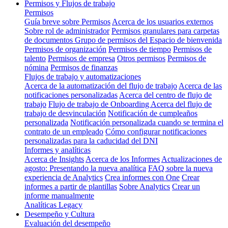
Permisos y Flujos de trabajo
Permisos
Guía breve sobre Permisos
Acerca de los usuarios externos
Sobre rol de administrador
Permisos granulares para carpetas
de documentos
Grupo de permisos del Espacio de bienvenida
Permisos de organización
Permisos de tiempo
Permisos de
talento
Permisos de empresa
Otros permisos
Permisos de
nómina
Permisos de finanzas
Flujos de trabajo y automatizaciones
Acerca de la automatización del flujo de trabajo
Acerca de las
notificaciones personalizadas
Acerca del centro de flujo de
trabajo
Flujo de trabajo de Onboarding
Acerca del flujo de
trabajo de desvinculación
Notificación de cumpleaños
personalizada
Notificación personalizada cuando se termina el
contrato de un empleado
Cómo configurar notificaciones
personalizadas para la caducidad del DNI
Informes y analíticas
Acerca de Insights
Acerca de los Informes
Actualizaciones de
agosto: Presentando la nueva analítica
FAQ sobre la nueva
experiencia de Analytics
Crea informes con One
Crear
informes a partir de plantillas
Sobre Analytics
Crear un
informe manualmente
Analíticas Legacy
Desempeño y Cultura
Evaluación del desempeño