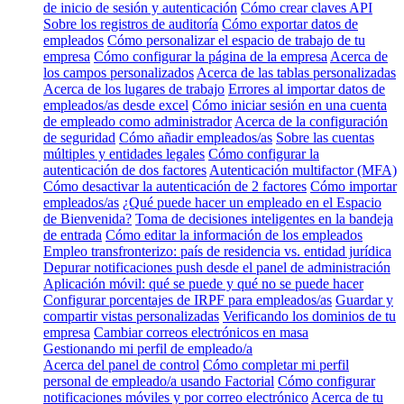
de inicio de sesión y autenticación
Cómo crear claves API
Sobre los registros de auditoría
Cómo exportar datos de
empleados
Cómo personalizar el espacio de trabajo de tu
empresa
Cómo configurar la página de la empresa
Acerca de
los campos personalizados
Acerca de las tablas personalizadas
Acerca de los lugares de trabajo
Errores al importar datos de
empleados/as desde excel
Cómo iniciar sesión en una cuenta
de empleado como administrador
Acerca de la configuración
de seguridad
Cómo añadir empleados/as
Sobre las cuentas
múltiples y entidades legales
Cómo configurar la
autenticación de dos factores
Autenticación multifactor (MFA)
Cómo desactivar la autenticación de 2 factores
Cómo importar
empleados/as
¿Qué puede hacer un empleado en el Espacio
de Bienvenida?
Toma de decisiones inteligentes en la bandeja
de entrada
Cómo editar la información de los empleados
Empleo transfronterizo: país de residencia vs. entidad jurídica
Depurar notificaciones push desde el panel de administración
Aplicación móvil: qué se puede y qué no se puede hacer
Configurar porcentajes de IRPF para empleados/as
Guardar y
compartir vistas personalizadas
Verificando los dominios de tu
empresa
Cambiar correos electrónicos en masa
Gestionando mi perfil de empleado/a
Acerca del panel de control
Cómo completar mi perfil
personal de empleado/a usando Factorial
Cómo configurar
notificaciones móviles y por correo electrónico
Acerca de tu