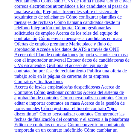
reclutamiento
Cómo subir CVs de forma masiva
Cómo enviar
correos electrónicos automáticos a los candidatos al pasar de
una fase a otra
Preguntas frecuentes sobre el sistema de
seguimiento de solicitantes
Cómo configurar plantillas de
mensajes de rechazo
Cómo llamar a candidatos desde tu
teléfono
Integración multiportal
Cómo gestionar las
solicitudes de empleo
Acerca de los roles del equipo de
contratación
Cómo enviar mensajes a candidatos en masa
Ofertas de empleo premium: Marketplace y flujo de
aprobación
Accede a los datos de ATS a través de ONE
Acerca del Plan de contrataciones
Importa vacantes en masa
con el importador universal
Extraer datos de candidatos/as de
CVs escaneados
Gestiona el acceso del equipo de
contratación por fase de reclutamiento
Publica una oferta de
trabajo solo en la página de carreras de tu empresa
Contratos y finalizaciones
Acerca de los/las empleados/as despedidos/as
Acerca de
Contratos
Cómo gestionar contratos
Acerca del sistema de
aprobación de contratos
Cómo personalizar contratos
Cómo
editar e importar contratos en masa
Acerca de la gestión de
horas anuales
Cómo gestionar el tipo de contrato “fijo-
discontinuo”
Cómo personalizar contratos
Comprender las
fechas de finalización del contrato y el acceso a la plataforma
Editor de contratos en masa
Cómo convertir un contrato de
temporada en un contrato indefinido
Cómo cambiar un