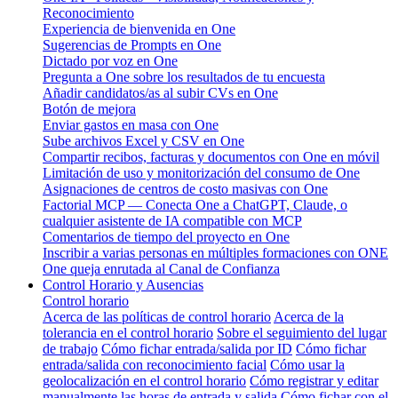
Reconocimiento
Experiencia de bienvenida en One
Sugerencias de Prompts en One
Dictado por voz en One
Pregunta a One sobre los resultados de tu encuesta
Añadir candidatos/as al subir CVs en One
Botón de mejora
Enviar gastos en masa con One
Sube archivos Excel y CSV en One
Compartir recibos, facturas y documentos con One en móvil
Limitación de uso y monitorización del consumo de One
Asignaciones de centros de costo masivas con One
Factorial MCP — Conecta One a ChatGPT, Claude, o
cualquier asistente de IA compatible con MCP
Comentarios de tiempo del proyecto en One
Inscribir a varias personas en múltiples formaciones con ONE
One queja enrutada al Canal de Confianza
Control Horario y Ausencias
Control horario
Acerca de las políticas de control horario
Acerca de la
tolerancia en el control horario
Sobre el seguimiento del lugar
de trabajo
Cómo fichar entrada/salida por ID
Cómo fichar
entrada/salida con reconocimiento facial
Cómo usar la
geolocalización en el control horario
Cómo registrar y editar
manualmente las horas de entrada y salida
Cómo fichar con el