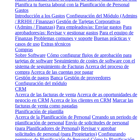
Planifica tu fuerza laboral con la Planificación de Personal
Gastos
Introducción a los Gastos
Configuración del Módulo (Admins
/ RRHH / Finanzas)
Gestión de Tarjetas Corporativas
(Admins / Finanzas)
Para empleados/as: Enviar gastos
Para
aprobadores/as: Revisar y gestionar gastos
Para el equipo de
Finanzas
Problemas comunes y soporte
Buenas prácticas y
casos de uso
Extras técnicos
Compras
Sobre Software
Cómo configurar flujos de aprobación para
tarjetas de software
Seguimiento de costes de software con el
sistema de seguimiento de Facturas
Acerca del proceso de
compra
Acerca de las cuentas por pagar
Gestión de pagos
Banca
Gestión de proveedores
Configuración del módulo
CRM
Acerca de las facturas de venta
Acerca de as oportunidades de
negocio en CRM
Acerca de los clientes en CRM
Marcar las
facturas de venta como pagadas
Planificación de plantilla
Acerca de la Planificación de Personal
Creando un periodo de
planificación de personal
Envío de solicitudes de personal
(para Planificadores de Personal)
Revisar y aprobar
solicitudes de personal (para Propietarios)
Configurando
permisos de Planificación de Personal
Cómo la Planificación