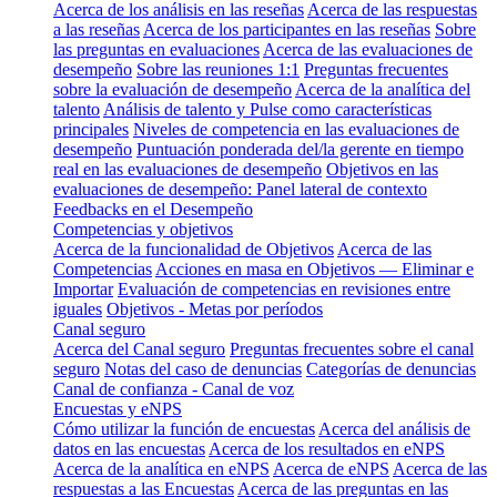
Acerca de los análisis en las reseñas
Acerca de las respuestas
a las reseñas
Acerca de los participantes en las reseñas
Sobre
las preguntas en evaluaciones
Acerca de las evaluaciones de
desempeño
Sobre las reuniones 1:1
Preguntas frecuentes
sobre la evaluación de desempeño
Acerca de la analítica del
talento
Análisis de talento y Pulse como características
principales
Niveles de competencia en las evaluaciones de
desempeño
Puntuación ponderada del/la gerente en tiempo
real en las evaluaciones de desempeño
Objetivos en las
evaluaciones de desempeño: Panel lateral de contexto
Feedbacks en el Desempeño
Competencias y objetivos
Acerca de la funcionalidad de Objetivos
Acerca de las
Competencias
Acciones en masa en Objetivos — Eliminar e
Importar
Evaluación de competencias en revisiones entre
iguales
Objetivos - Metas por períodos
Canal seguro
Acerca del Canal seguro
Preguntas frecuentes sobre el canal
seguro
Notas del caso de denuncias
Categorías de denuncias
Canal de confianza - Canal de voz
Encuestas y eNPS
Cómo utilizar la función de encuestas
Acerca del análisis de
datos en las encuestas
Acerca de los resultados en eNPS
Acerca de la analítica en eNPS
Acerca de eNPS
Acerca de las
respuestas a las Encuestas
Acerca de las preguntas en las