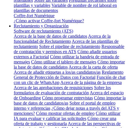
rellenables
Sobre las variables
Preguntas frecuentes sobre
plantillas y variables
Variable de nombre de rol laboral en
plantillas de documentos
Coffre-fort Numérique
¿Cómo activar Coffre-fort Numérique?
Reclutamiento y Organización
Software de reclutamiento (ATS)
Acerca de la base de datos de candidatos
Acerca de la
funcionalidad de Reclutamiento
Acerca de las plantillas de
reclutamiento
Sobre el pipeline de reclutamiento
Responsable
de contratación y permisos en ATS
Cómo añadir usuarios
externos a Factorial
Cómo utilizar la bandeja de entrada de
mensajes
Cómo utilizar el tablero de mensajes
Cómo importar
la base de datos de candidatos
Acerca de la carta de oferta
Acerca de añadir etiquetas a los/as candidatos/as
Reglamento
General de Protección de Datos con Factorial
Función de chat
con un clic de WhatsApp
Acerca de la página de la empresa
Acerca de las aprobaciones de requisiciones
Sobre los
formularios de evaluación de contratación
Acerca del espacio
de Onboarding
Cómo programar entrevistas
Cómo importar la
base de datos de candidatos/as
Sobre el portal de empleo
interno y referencias
¿Cómo dejar notas a través del ATS y
menciones?
Cómo mostrar ofertas de empleo
Cómo utilizar
IA para evaluar y calificar las solicitudes
Cómo crear una
oferta de trabajo y gestionarla
Acerca de las perspectivas de