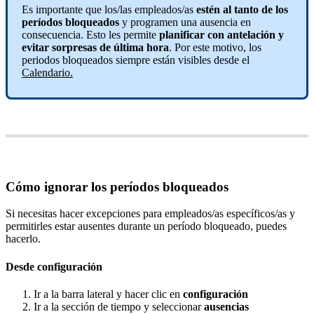
Es
importante
que
los
/
las
empleados
/
as
est
é
n
al
tanto
de
los
per
í
odos
bloqueados
y
programen
una
ausencia
en
consecuencia
.
Esto
les
permite
planificar
con
antelaci
ó
n
y
evitar
sorpresas
de
ú
ltima
hora
.
Por
este
motivo
,
los
periodos
bloqueados
siempre
est
á
n
visibles
desde
el
Calendario
.
C
ó
mo
ignorar
los
per
í
odos
bloqueados
Si
necesitas
hacer
excepciones
para
empleados
/
as
espec
í
ficos
/
as
y
permitirles
estar
ausentes
durante
un
per
í
odo
bloqueado
,
puedes
hacerlo
.
Desde
configuraci
ó
n
Ir
a
la
barra
lateral
y
hacer
clic
en
configuraci
ó
n
Ir
a
la
secci
ó
n
de
tiempo
y
seleccionar
ausencias