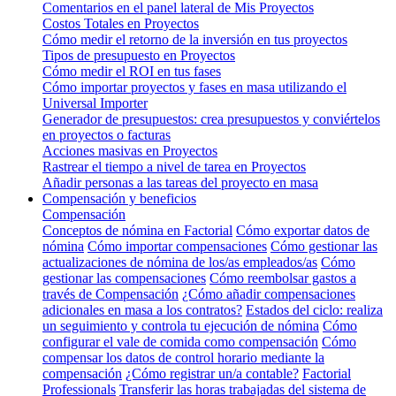
Comentarios en el panel lateral de Mis Proyectos
Costos Totales en Proyectos
Cómo medir el retorno de la inversión en tus proyectos
Tipos de presupuesto en Proyectos
Cómo medir el ROI en tus fases
Cómo importar proyectos y fases en masa utilizando el
Universal Importer
Generador de presupuestos: crea presupuestos y conviértelos
en proyectos o facturas
Acciones masivas en Proyectos
Rastrear el tiempo a nivel de tarea en Proyectos
Añadir personas a las tareas del proyecto en masa
Compensación y beneficios
Compensación
Conceptos de nómina en Factorial
Cómo exportar datos de
nómina
Cómo importar compensaciones
Cómo gestionar las
actualizaciones de nómina de los/as empleados/as
Cómo
gestionar las compensaciones
Cómo reembolsar gastos a
través de Compensación
¿Cómo añadir compensaciones
adicionales en masa a los contratos?
Estados del ciclo: realiza
un seguimiento y controla tu ejecución de nómina
Cómo
configurar el vale de comida como compensación
Cómo
compensar los datos de control horario mediante la
compensación
¿Cómo registrar un/a contable?
Factorial
Professionals
Transferir las horas trabajadas del sistema de