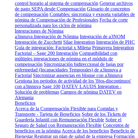
control horario al sistema de compensación
Generar archivos
de pago SEPA desde Compensación
Glosario de conceptos
de compensación
Contables: sincroniza y exporta variables de
nómina de Compensación de Profesionales
Fecha de corte
personalizada para los ciclos de nómina
Integraciones de Nómina
a3innuva Integración de Nómina
Integración de a3NOM
Integración de Zucchetti
Silae Integration
Integración de PHC
Guía de integración: Factorial x Milena
Primavera Integration
Factorial – Sage 200 Integración
Compatibilidad con
múltiples integraciones de nómina en el módulo de
compensación
Sincronización bidireccional de bajas por
enfermedad (Incapacidades Temporales) de a3innuva a
Factorial
Sincronizar ausencias en bloque con a3innuva
Gestiona los periodos de actividad de los 'fijos-discontinuos'
con a3innuva
Sage 100
DATEV LAUDS Integration -
Solución de problemas
Campos de nómina DATEV en
Alemania
Beneficios
Acerca de la Compensación Flexible para Comidas y
Transporte - Tarjeta de Beneficios
Sobre de los Tickets de
Guardería Infantil con Remuneración Flexible
Sobre el
Seguro de Salud con Remuneración Flexible
Conceptos de
beneficios en la nómina
Acerca de los beneficios
Beneficio de
Bienestar
Registrar un plan de salud de la empresa
Formación