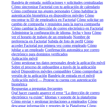
Bandeja de entrada: notificaciones y solicitudes centralizadas
Cómo sincronizar Factorial con tu aplicación de calendario
Cómo configurar tus ajustes personales
Cómo habilitar la
autenticación biométrica en dispositivos móviles
Cómo
encontrar tu ID de empleado/a en Factorial
Cómo solicitar un
cambio de contraseña y requisitos para la nueva contraseña
Cómo cambiar la dirección de correo electrónico en Factorial
Administrar la configuración de idioma, fecha y hora
Cómo
ver el horario de trabajo de un empleado
Nombre de
preferencia en Factorial
Subida de foto de perfil
Cómo
acceder Factorial por primera vez como empleado
Cómo
jubilar a un empleado
Confirmación automática por correo
electrónico para dominios verificados
Aplicación móvil
Cómo gestionar tus datos personales desde la aplicación móvil
Sobre el proceso de onboarding a través de la aplicación
móvil
Dispositivos móviles compatibles
Cómo comprobar la
versión de tu aplicación
Bandeja de entrada en el móvil
Aplicación móvil — Protege tu cuenta con autenticación
biométrica
Respuestas a preguntas frecuentes
Qué hacer cuando aparece el error “La dirección de correo
electrónico ya existe”
Idiomas y soporte de la plataforma
Cómo enviar y gestionar invitaciones a empleados
Cómo
descargar información y reportes de la Plataforma
Cómo