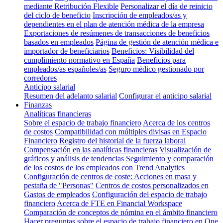
mediante Retribución Flexible
Personalizar el día de reinicio
del ciclo de beneficio
Inscripción de empleados/as y
dependientes en el plan de atención médica de la empresa
Exportaciones de resúmenes de transacciones de beneficios
basados en empleados
Página de gestión de atención médica e
importador de beneficiarios
Beneficios: Visibilidad del
cumplimiento normativo en España
Beneficios para
empleados/as españoles/as
Seguro médico gestionado por
corredores
Anticipo salarial
Resumen del adelanto salarial
Configurar el anticipo salarial
Finanzas
Analíticas financieras
Sobre el espacio de trabajo financiero
Acerca de los centros
de costos
Compatibilidad con múltiples divisas en Espacio
Financiero
Registro del historial de la fuerza laboral
Compensación en las analíticas financieras
Visualización de
gráficos y análisis de tendencias
Seguimiento y comparación
de los costos de los empleados con Trend Analytics
Configuración de centros de coste: Acciones en masa y
pestaña de "Personas"
Centros de costos personalizados en
Gastos de empleados
Configuración del espacio de trabajo
financiero
Acerca de FTE en Financial Workspace
Comparación de conceptos de nómina en el ámbito financiero
Hacer preguntas sobre el espacio de trabajo financiero en One