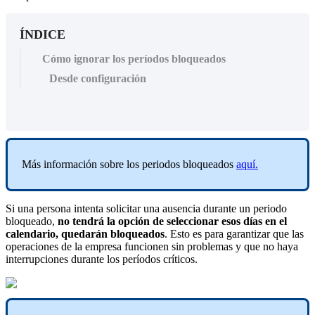
ÍNDICE
Cómo ignorar los períodos bloqueados
Desde configuración
M
á
s
informaci
ó
n
sobre
los
periodos
bloqueados
aqu
í
.
Si
una
persona
intenta
solicitar
una
ausencia
durante
un
periodo
bloqueado
,
no
tendr
á
la
opci
ó
n
de
seleccionar
esos
d
í
as
en
el
calendario
,
quedar
á
n
bloqueados
.
Esto
es
para
garantizar
que
las
operaciones
de
la
empresa
funcionen
sin
problemas
y
que
no
haya
interrupciones
durante
los
per
í
odos
cr
í
ticos
.