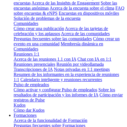
encuestas
Acerca de las Insights de Engagement
Sobre las
encuestas anónimas
Acerca de la encuesta sobre el clima
FAQ
sobre encuestas & eNPS
Encuestas en dispositivos móviles
Solución de problemas de la encuesta
Comunidades
Cómo crear una publicación
Acerca de las tarjetas de
celebración y los aplausos
Acerca de las comunidades
Preguntas frecuentes sobre las comunidades
Cómo crear un
evento en una comunidad
Membresía dinámica en
Comunidades
Reuniones 1:1
Acerca de las reuniones 1.1 con IA
Chat con IA en 1:1
Reuniones presenciales
Reunión por videollamada
Transcripciones de IA
Notas privadas en 1:1 meetings
Resumen de los informantes en la experiencia de reuniones
1:1
Calendario inteligente y reuniones recurrentes
Pulso de empleados
Cómo activar y configurar Pulso de empleados
Sobre los
resultados de participación y los informes de IA
Cómo enviar
registros de Pulse
Kudos
Cómo dar Kudos
Formaciones
Acerca de la funcionalidad de Formación
Preguntas frecuentes sobre Formaciones