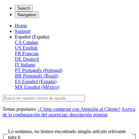
Search
Navigation
Home
Support
Español (España)
CA
Catalan
US
English
FR
Français
DE
Deutsch
IT
Italiano
PT
Português (Portugal)
BR
Português (Brasil)
ES
Español (España)
MX
Español (México)
Temas populares:
¿Cómo contactar con Atención al Cliente?
Acerca
de la configuración del ausencias: descripción general
Lo sentimos, no hemos encontrado ningún artículo relevante
para ti.