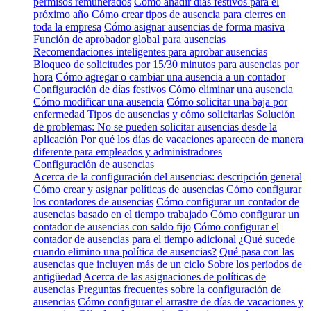
permisos remunerados
Cómo añadir días festivos para el
próximo año
Cómo crear tipos de ausencia para cierres en
toda la empresa
Cómo asignar ausencias de forma masiva
Función de aprobador global para ausencias
Recomendaciones inteligentes para aprobar ausencias
Bloqueo de solicitudes por 15/30 minutos para ausencias por
hora
Cómo agregar o cambiar una ausencia a un contador
Configuración de días festivos
Cómo eliminar una ausencia
Cómo modificar una ausencia
Cómo solicitar una baja por
enfermedad
Tipos de ausencias y cómo solicitarlas
Solución
de problemas: No se pueden solicitar ausencias desde la
aplicación
Por qué los días de vacaciones aparecen de manera
diferente para empleados y administradores
Configuración de ausencias
Acerca de la configuración del ausencias: descripción general
Cómo crear y asignar políticas de ausencias
Cómo configurar
los contadores de ausencias
Cómo configurar un contador de
ausencias basado en el tiempo trabajado
Cómo configurar un
contador de ausencias con saldo fijo
Cómo configurar el
contador de ausencias para el tiempo adicional
¿Qué sucede
cuando elimino una política de ausencias?
Qué pasa con las
ausencias que incluyen más de un ciclo
Sobre los períodos de
antigüedad
Acerca de las asignaciones de políticas de
ausencias
Preguntas frecuentes sobre la configuración de
ausencias
Cómo configurar el arrastre de días de vacaciones y