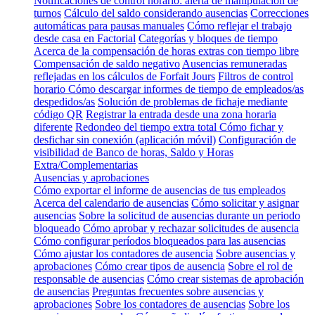
Notificaciones de control horario: alerta de manipulación de
turnos
Cálculo del saldo considerando ausencias
Correcciones
automáticas para pausas manuales
Cómo reflejar el trabajo
desde casa en Factorial
Categorías y bloques de tiempo
Acerca de la compensación de horas extras con tiempo libre
Compensación de saldo negativo
Ausencias remuneradas
reflejadas en los cálculos de Forfait Jours
Filtros de control
horario
Cómo descargar informes de tiempo de empleados/as
despedidos/as
Solución de problemas de fichaje mediante
código QR
Registrar la entrada desde una zona horaria
diferente
Redondeo del tiempo extra total
Cómo fichar y
desfichar sin conexión (aplicación móvil)
Configuración de
visibilidad de Banco de horas, Saldo y Horas
Extra/Complementarias
Ausencias y aprobaciones
Cómo exportar el informe de ausencias de tus empleados
Acerca del calendario de ausencias
Cómo solicitar y asignar
ausencias
Sobre la solicitud de ausencias durante un periodo
bloqueado
Cómo aprobar y rechazar solicitudes de ausencia
Cómo configurar períodos bloqueados para las ausencias
Cómo ajustar los contadores de ausencia
Sobre ausencias y
aprobaciones
Cómo crear tipos de ausencia
Sobre el rol de
responsable de ausencias
Cómo crear sistemas de aprobación
de ausencias
Preguntas frecuentes sobre ausencias y
aprobaciones
Sobre los contadores de ausencias
Sobre los