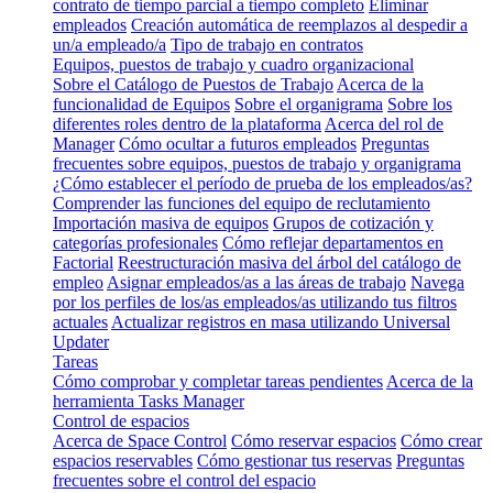
contrato de tiempo parcial a tiempo completo
Eliminar
empleados
Creación automática de reemplazos al despedir a
un/a empleado/a
Tipo de trabajo en contratos
Equipos, puestos de trabajo y cuadro organizacional
Sobre el Catálogo de Puestos de Trabajo
Acerca de la
funcionalidad de Equipos
Sobre el organigrama
Sobre los
diferentes roles dentro de la plataforma
Acerca del rol de
Manager
Cómo ocultar a futuros empleados
Preguntas
frecuentes sobre equipos, puestos de trabajo y organigrama
¿Cómo establecer el período de prueba de los empleados/as?
Comprender las funciones del equipo de reclutamiento
Importación masiva de equipos
Grupos de cotización y
categorías profesionales
Cómo reflejar departamentos en
Factorial
Reestructuración masiva del árbol del catálogo de
empleo
Asignar empleados/as a las áreas de trabajo
Navega
por los perfiles de los/as empleados/as utilizando tus filtros
actuales
Actualizar registros en masa utilizando Universal
Updater
Tareas
Cómo comprobar y completar tareas pendientes
Acerca de la
herramienta Tasks Manager
Control de espacios
Acerca de Space Control
Cómo reservar espacios
Cómo crear
espacios reservables
Cómo gestionar tus reservas
Preguntas
frecuentes sobre el control del espacio