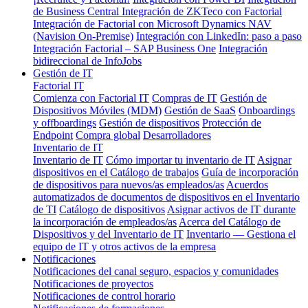
de Business Central
Integración de ZKTeco con Factorial
Integración de Factorial con Microsoft Dynamics NAV
(Navision On-Premise)
Integración con LinkedIn: paso a paso
Integración Factorial – SAP Business One
Integración
bidireccional de InfoJobs
Gestión de IT
Factorial IT
Comienza con Factorial IT
Compras de IT
Gestión de
Dispositivos Móviles (MDM)
Gestión de SaaS
Onboardings
y offboardings
Gestión de dispositivos
Protección de
Endpoint
Compra global
Desarrolladores
Inventario de IT
Inventario de IT
Cómo importar tu inventario de IT
Asignar
dispositivos en el Catálogo de trabajos
Guía de incorporación
de dispositivos para nuevos/as empleados/as
Acuerdos
automatizados de documentos de dispositivos en el Inventario
de TI
Catálogo de dispositivos
Asignar activos de IT durante
la incorporación de empleados/as
Acerca del Catálogo de
Dispositivos y del Inventario de IT
Inventario — Gestiona el
equipo de IT y otros activos de la empresa
Notificaciones
Notificaciones del canal seguro, espacios y comunidades
Notificaciones de proyectos
Notificaciones de control horario