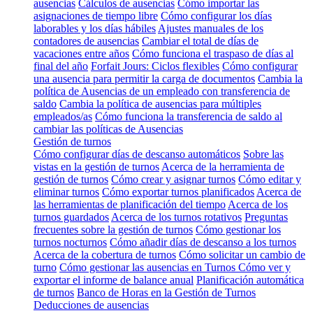
ausencias
Cálculos de ausencias
Cómo importar las
asignaciones de tiempo libre
Cómo configurar los días
laborables y los días hábiles
Ajustes manuales de los
contadores de ausencias
Cambiar el total de días de
vacaciones entre años
Cómo funciona el traspaso de días al
final del año
Forfait Jours: Ciclos flexibles
Cómo configurar
una ausencia para permitir la carga de documentos
Cambia la
política de Ausencias de un empleado con transferencia de
saldo
Cambia la política de ausencias para múltiples
empleados/as
Cómo funciona la transferencia de saldo al
cambiar las políticas de Ausencias
Gestión de turnos
Cómo configurar días de descanso automáticos
Sobre las
vistas en la gestión de turnos
Acerca de la herramienta de
gestión de turnos
Cómo crear y asignar turnos
Cómo editar y
eliminar turnos
Cómo exportar turnos planificados
Acerca de
las herramientas de planificación del tiempo
Acerca de los
turnos guardados
Acerca de los turnos rotativos
Preguntas
frecuentes sobre la gestión de turnos
Cómo gestionar los
turnos nocturnos
Cómo añadir días de descanso a los turnos
Acerca de la cobertura de turnos
Cómo solicitar un cambio de
turno
Cómo gestionar las ausencias en Turnos
Cómo ver y
exportar el informe de balance anual
Planificación automática
de turnos
Banco de Horas en la Gestión de Turnos
Deducciones de ausencias