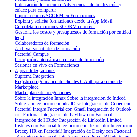
Publicación de un curso: Advertencias de finalización y
enlace para compartir
Importar cursos SCORM en Formaciones
Explora y solicita formaciones desde la App Móvil
Completa formaciones SCORM en móvil
Gestiona los costos y presupuestos de formación por entidad
legal
Colaboradores de formación
Archivar solicitudes de formación
Factorial Campus
Inscripción automática en cursos de formación
Sesiones en vivo en Formaciones
Apps e Integraciones
Suprema Integration
Registro programático de clientes OAuth para socios de
Marketplace
Marketplace de integraciones
Sobre la integración Innux
Sobre la integración de Indeed
Sobre la integración con idealDisc
Integración de Cobee con
Factorial
Integra Factorial con Gmail
Integración de Outlook
con Factorial
Integración de Payflow con Factorial
Integración de HRider
Integración de LinkedIn Limited
Listings con Factorial
Integración con Teamtailor
Integración
Breezy HR en Factorial!
Integración de Desky con Factorial
¡Recruitee y Factorial!
Integración con Power BI
Integración