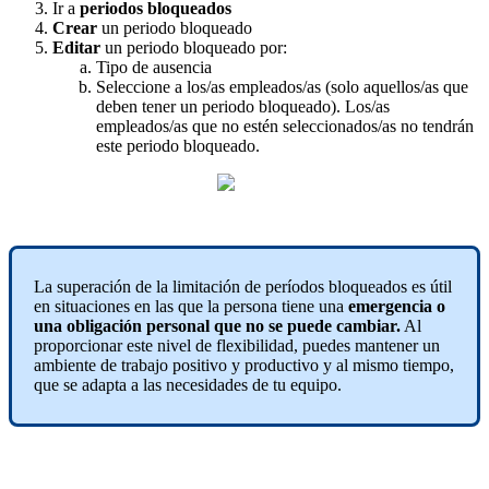
Ir
a
periodos
bloqueados
Crear
un
periodo
bloqueado
Editar
un
periodo
bloqueado
por
:
Tipo
de
ausencia
Seleccione
a
los
/
as
empleados
/
as
(
solo
aquellos
/
as
que
deben
tener
un
periodo
bloqueado
)
.
Los
/
as
empleados
/
as
que
no
est
é
n
seleccionados
/
as
no
tendr
á
n
este
periodo
bloqueado
.
La
superaci
ó
n
de
la
limitaci
ó
n
de
per
í
odos
bloqueados
es
ú
til
en
situaciones
en
las
que
la
persona
tiene
una
emergencia
o
una
obligaci
ó
n
personal
que
no
se
puede
cambiar
.
Al
proporcionar
este
nivel
de
flexibilidad
,
puedes
mantener
un
ambiente
de
trabajo
positivo
y
productivo
y
al
mismo
tiempo
,
que
se
adapta
a
las
necesidades
de
tu
equipo
.