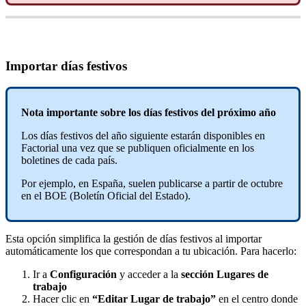
Importar
d
í
as
festivos
Nota
importante
sobre
los
d
í
as
festivos
del
pr
ó
ximo
a
ñ
o
Los
d
í
as
festivos
del
a
ñ
o
siguiente
estar
á
n
disponibles
en
Factorial
una
vez
que
se
publiquen
oficialmente
en
los
boletines
de
cada
pa
í
s
.
Por
ejemplo
,
en
Espa
ñ
a
,
suelen
publicarse
a
partir
de
octubre
en
el
BOE
(
Bolet
í
n
Oficial
del
Estado
)
.
Esta
opci
ó
n
simplifica
la
gesti
ó
n
de
d
í
as
festivos
al
importar
autom
á
ticamente
los
que
correspondan
a
tu
ubicaci
ó
n
.
Para
hacerlo
:
Ir
a
Configuraci
ó
n
y
acceder
a
la
secci
ó
n
Lugares
de
trabajo
Hacer
clic
en
“
Editar
Lugar
de
trabajo
”
en
el
centro
donde