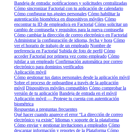
Bandeja de entrada: notificaciones y solicitudes centralizadas
Cómo sincronizar Factorial con tu aplicación de calendario
Cómo configurar tus ajustes personales
Cómo habilitar la
autenticación biométrica en dispositivos móviles
Cómo
encontrar tu ID de empleado/a en Factorial
Cómo solicitar un
cambio de contraseña y requisitos para la nueva contraseña
Cómo cambiar la dirección de correo electrónico en Factorial
Administrar la configuración de idioma, fecha y hora
Cómo
ver el horario de trabajo de un empleado
Nombre de
preferencia en Factorial
Subida de foto de perfil
Cómo
acceder Factorial por primera vez como empleado
Cómo
jubilar a un empleado
Confirmación automática por correo
electrónico para dominios verificados
Aplicación móvil
Cómo gestionar tus datos personales desde la aplicación móvil
Sobre el proceso de onboarding a través de la aplicación
móvil
Dispositivos móviles compatibles
Cómo comprobar la
versión de tu aplicación
Bandeja de entrada en el móvil
Aplicación móvil — Protege tu cuenta con autenticación
biométrica
Respuestas a preguntas frecuentes
Qué hacer cuando aparece el error “La dirección de correo
electrónico ya existe”
Idiomas y soporte de la plataforma
Cómo enviar y gestionar invitaciones a empleados
Cómo
descargar información y reportes de la Plataforma
Cómo