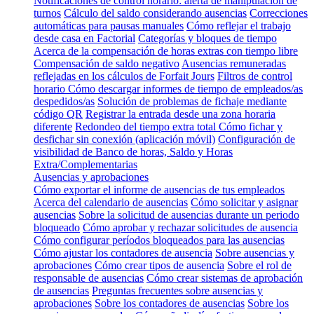
Notificaciones de control horario: alerta de manipulación de
turnos
Cálculo del saldo considerando ausencias
Correcciones
automáticas para pausas manuales
Cómo reflejar el trabajo
desde casa en Factorial
Categorías y bloques de tiempo
Acerca de la compensación de horas extras con tiempo libre
Compensación de saldo negativo
Ausencias remuneradas
reflejadas en los cálculos de Forfait Jours
Filtros de control
horario
Cómo descargar informes de tiempo de empleados/as
despedidos/as
Solución de problemas de fichaje mediante
código QR
Registrar la entrada desde una zona horaria
diferente
Redondeo del tiempo extra total
Cómo fichar y
desfichar sin conexión (aplicación móvil)
Configuración de
visibilidad de Banco de horas, Saldo y Horas
Extra/Complementarias
Ausencias y aprobaciones
Cómo exportar el informe de ausencias de tus empleados
Acerca del calendario de ausencias
Cómo solicitar y asignar
ausencias
Sobre la solicitud de ausencias durante un periodo
bloqueado
Cómo aprobar y rechazar solicitudes de ausencia
Cómo configurar períodos bloqueados para las ausencias
Cómo ajustar los contadores de ausencia
Sobre ausencias y
aprobaciones
Cómo crear tipos de ausencia
Sobre el rol de
responsable de ausencias
Cómo crear sistemas de aprobación
de ausencias
Preguntas frecuentes sobre ausencias y
aprobaciones
Sobre los contadores de ausencias
Sobre los