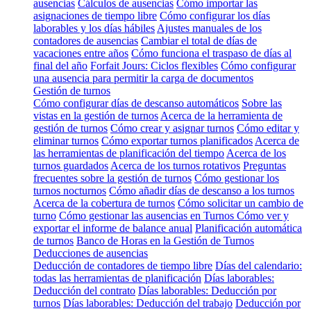
ausencias
Cálculos de ausencias
Cómo importar las
asignaciones de tiempo libre
Cómo configurar los días
laborables y los días hábiles
Ajustes manuales de los
contadores de ausencias
Cambiar el total de días de
vacaciones entre años
Cómo funciona el traspaso de días al
final del año
Forfait Jours: Ciclos flexibles
Cómo configurar
una ausencia para permitir la carga de documentos
Gestión de turnos
Cómo configurar días de descanso automáticos
Sobre las
vistas en la gestión de turnos
Acerca de la herramienta de
gestión de turnos
Cómo crear y asignar turnos
Cómo editar y
eliminar turnos
Cómo exportar turnos planificados
Acerca de
las herramientas de planificación del tiempo
Acerca de los
turnos guardados
Acerca de los turnos rotativos
Preguntas
frecuentes sobre la gestión de turnos
Cómo gestionar los
turnos nocturnos
Cómo añadir días de descanso a los turnos
Acerca de la cobertura de turnos
Cómo solicitar un cambio de
turno
Cómo gestionar las ausencias en Turnos
Cómo ver y
exportar el informe de balance anual
Planificación automática
de turnos
Banco de Horas en la Gestión de Turnos
Deducciones de ausencias
Deducción de contadores de tiempo libre
Días del calendario:
todas las herramientas de planificación
Días laborables:
Deducción del contrato
Días laborables: Deducción por
turnos
Días laborables: Deducción del trabajo
Deducción por