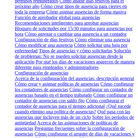
permisos remunerados
Cómo añadir días festivos para el
próximo año
Cómo crear tipos de ausencia para cierres en
toda la empresa
Cómo asignar ausencias de forma masiva
Función de aprobador global para ausencias
Recomendaciones inteligentes para aprobar ausencias
Bloqueo de solicitudes por 15/30 minutos para ausencias por
hora
Cómo agregar o cambiar una ausencia a un contador
Configuración de días festivos
Cómo eliminar una ausencia
Cómo modificar una ausencia
Cómo solicitar una baja por
enfermedad
Tipos de ausencias y cómo solicitarlas
Solución
de problemas: No se pueden solicitar ausencias desde la
aplicación
Por qué los días de vacaciones aparecen de manera
diferente para empleados y administradores
Configuración de ausencias
Acerca de la configuración del ausencias: descripción general
Cómo crear y asignar políticas de ausencias
Cómo configurar
los contadores de ausencias
Cómo configurar un contador de
ausencias basado en el tiempo trabajado
Cómo configurar un
contador de ausencias con saldo fijo
Cómo configurar el
contador de ausencias para el tiempo adicional
¿Qué sucede
cuando elimino una política de ausencias?
Qué pasa con las
ausencias que incluyen más de un ciclo
Sobre los períodos de
antigüedad
Acerca de las asignaciones de políticas de
ausencias
Preguntas frecuentes sobre la configuración de
ausencias
Cómo configurar el arrastre de días de vacaciones y