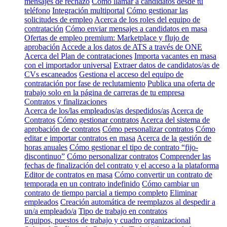
mensajes de rechazo
Cómo llamar a candidatos desde tu
teléfono
Integración multiportal
Cómo gestionar las
solicitudes de empleo
Acerca de los roles del equipo de
contratación
Cómo enviar mensajes a candidatos en masa
Ofertas de empleo premium: Marketplace y flujo de
aprobación
Accede a los datos de ATS a través de ONE
Acerca del Plan de contrataciones
Importa vacantes en masa
con el importador universal
Extraer datos de candidatos/as de
CVs escaneados
Gestiona el acceso del equipo de
contratación por fase de reclutamiento
Publica una oferta de
trabajo solo en la página de carreras de tu empresa
Contratos y finalizaciones
Acerca de los/las empleados/as despedidos/as
Acerca de
Contratos
Cómo gestionar contratos
Acerca del sistema de
aprobación de contratos
Cómo personalizar contratos
Cómo
editar e importar contratos en masa
Acerca de la gestión de
horas anuales
Cómo gestionar el tipo de contrato “fijo-
discontinuo”
Cómo personalizar contratos
Comprender las
fechas de finalización del contrato y el acceso a la plataforma
Editor de contratos en masa
Cómo convertir un contrato de
temporada en un contrato indefinido
Cómo cambiar un
contrato de tiempo parcial a tiempo completo
Eliminar
empleados
Creación automática de reemplazos al despedir a
un/a empleado/a
Tipo de trabajo en contratos
Equipos, puestos de trabajo y cuadro organizacional