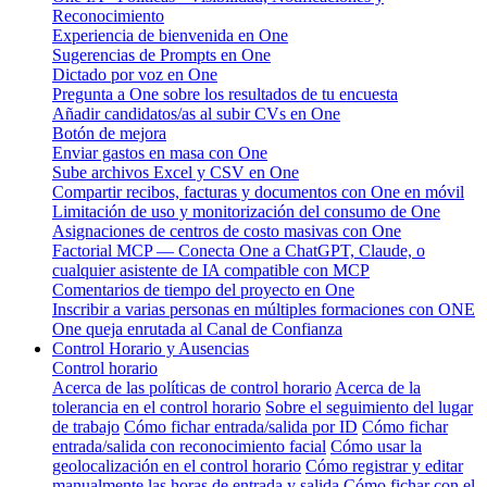
Reconocimiento
Experiencia de bienvenida en One
Sugerencias de Prompts en One
Dictado por voz en One
Pregunta a One sobre los resultados de tu encuesta
Añadir candidatos/as al subir CVs en One
Botón de mejora
Enviar gastos en masa con One
Sube archivos Excel y CSV en One
Compartir recibos, facturas y documentos con One en móvil
Limitación de uso y monitorización del consumo de One
Asignaciones de centros de costo masivas con One
Factorial MCP — Conecta One a ChatGPT, Claude, o
cualquier asistente de IA compatible con MCP
Comentarios de tiempo del proyecto en One
Inscribir a varias personas en múltiples formaciones con ONE
One queja enrutada al Canal de Confianza
Control Horario y Ausencias
Control horario
Acerca de las políticas de control horario
Acerca de la
tolerancia en el control horario
Sobre el seguimiento del lugar
de trabajo
Cómo fichar entrada/salida por ID
Cómo fichar
entrada/salida con reconocimiento facial
Cómo usar la
geolocalización en el control horario
Cómo registrar y editar
manualmente las horas de entrada y salida
Cómo fichar con el