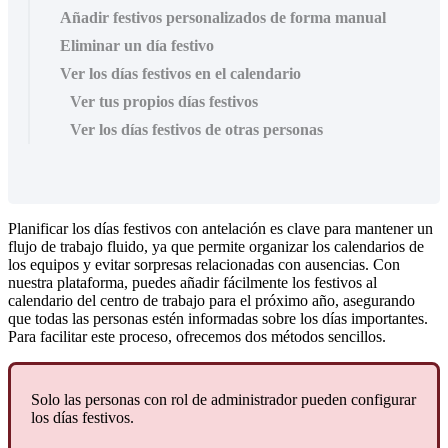
Añadir festivos personalizados de forma manual
Eliminar un día festivo
Ver los días festivos en el calendario
Ver tus propios días festivos
Ver los días festivos de otras personas
Planificar
los
d
í
as
festivos
con
antelaci
ó
n
es
clave
para
mantener
un
flujo
de
trabajo
fluido
,
ya
que
permite
organizar
los
calendarios
de
los
equipos
y
evitar
sorpresas
relacionadas
con
ausencias
.
Con
nuestra
plataforma
,
puedes
a
ñ
adir
f
á
cilmente
los
festivos
al
calendario
del
centro
de
trabajo
para
el
pr
ó
ximo
a
ñ
o
,
asegurando
que
todas
las
personas
est
é
n
informadas
sobre
los
d
í
as
importantes
.
Para
facilitar
este
proceso
,
ofrecemos
dos
m
é
todos
sencillos
.
Solo
las
personas
con
rol
de
administrador
pueden
configurar
los
d
í
as
festivos
.