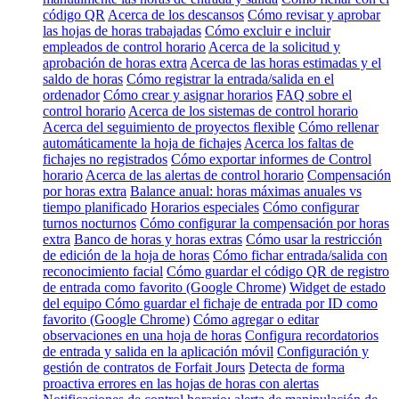
código QR
Acerca de los descansos
Cómo revisar y aprobar
las hojas de horas trabajadas
Cómo excluir e incluir
empleados de control horario
Acerca de la solicitud y
aprobación de horas extra
Acerca de las horas estimadas y el
saldo de horas
Cómo registrar la entrada/salida en el
ordenador
Cómo crear y asignar horarios
FAQ sobre el
control horario
Acerca de los sistemas de control horario
Acerca del seguimiento de proyectos flexible
Cómo rellenar
automáticamente la hoja de fichajes
Acerca los faltas de
fichajes no registrados
Cómo exportar informes de Control
horario
Acerca de las alertas de control horario
Compensación
por horas extra
Balance anual: horas máximas anuales vs
tiempo planificado
Horarios especiales
Cómo configurar
turnos nocturnos
Cómo configurar la compensación por horas
extra
Banco de horas y horas extras
Cómo usar la restricción
de edición de la hoja de horas
Cómo fichar entrada/salida con
reconocimiento facial
Cómo guardar el código QR de registro
de entrada como favorito (Google Chrome)
Widget de estado
del equipo
Cómo guardar el fichaje de entrada por ID como
favorito (Google Chrome)
Cómo agregar o editar
observaciones en una hoja de horas
Configura recordatorios
de entrada y salida en la aplicación móvil
Configuración y
gestión de contratos de Forfait Jours
Detecta de forma
proactiva errores en las hojas de horas con alertas