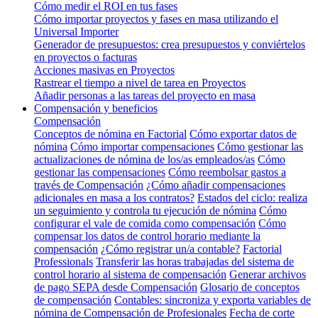
Cómo medir el ROI en tus fases
Cómo importar proyectos y fases en masa utilizando el
Universal Importer
Generador de presupuestos: crea presupuestos y conviértelos
en proyectos o facturas
Acciones masivas en Proyectos
Rastrear el tiempo a nivel de tarea en Proyectos
Añadir personas a las tareas del proyecto en masa
Compensación y beneficios
Compensación
Conceptos de nómina en Factorial
Cómo exportar datos de
nómina
Cómo importar compensaciones
Cómo gestionar las
actualizaciones de nómina de los/as empleados/as
Cómo
gestionar las compensaciones
Cómo reembolsar gastos a
través de Compensación
¿Cómo añadir compensaciones
adicionales en masa a los contratos?
Estados del ciclo: realiza
un seguimiento y controla tu ejecución de nómina
Cómo
configurar el vale de comida como compensación
Cómo
compensar los datos de control horario mediante la
compensación
¿Cómo registrar un/a contable?
Factorial
Professionals
Transferir las horas trabajadas del sistema de
control horario al sistema de compensación
Generar archivos
de pago SEPA desde Compensación
Glosario de conceptos
de compensación
Contables: sincroniza y exporta variables de
nómina de Compensación de Profesionales
Fecha de corte