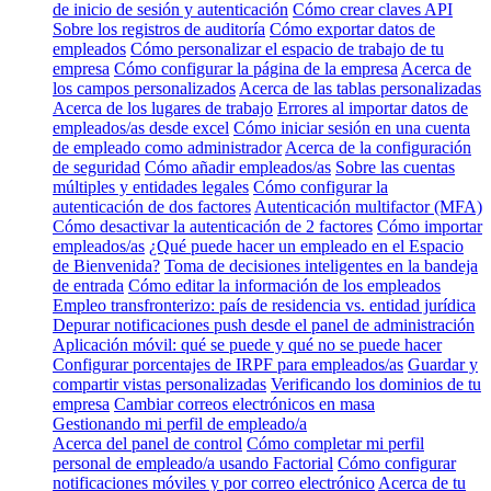
de inicio de sesión y autenticación
Cómo crear claves API
Sobre los registros de auditoría
Cómo exportar datos de
empleados
Cómo personalizar el espacio de trabajo de tu
empresa
Cómo configurar la página de la empresa
Acerca de
los campos personalizados
Acerca de las tablas personalizadas
Acerca de los lugares de trabajo
Errores al importar datos de
empleados/as desde excel
Cómo iniciar sesión en una cuenta
de empleado como administrador
Acerca de la configuración
de seguridad
Cómo añadir empleados/as
Sobre las cuentas
múltiples y entidades legales
Cómo configurar la
autenticación de dos factores
Autenticación multifactor (MFA)
Cómo desactivar la autenticación de 2 factores
Cómo importar
empleados/as
¿Qué puede hacer un empleado en el Espacio
de Bienvenida?
Toma de decisiones inteligentes en la bandeja
de entrada
Cómo editar la información de los empleados
Empleo transfronterizo: país de residencia vs. entidad jurídica
Depurar notificaciones push desde el panel de administración
Aplicación móvil: qué se puede y qué no se puede hacer
Configurar porcentajes de IRPF para empleados/as
Guardar y
compartir vistas personalizadas
Verificando los dominios de tu
empresa
Cambiar correos electrónicos en masa
Gestionando mi perfil de empleado/a
Acerca del panel de control
Cómo completar mi perfil
personal de empleado/a usando Factorial
Cómo configurar
notificaciones móviles y por correo electrónico
Acerca de tu