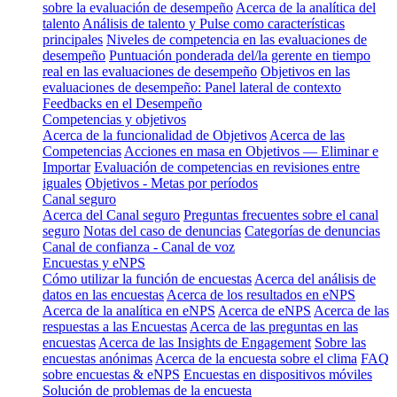
sobre la evaluación de desempeño
Acerca de la analítica del
talento
Análisis de talento y Pulse como características
principales
Niveles de competencia en las evaluaciones de
desempeño
Puntuación ponderada del/la gerente en tiempo
real en las evaluaciones de desempeño
Objetivos en las
evaluaciones de desempeño: Panel lateral de contexto
Feedbacks en el Desempeño
Competencias y objetivos
Acerca de la funcionalidad de Objetivos
Acerca de las
Competencias
Acciones en masa en Objetivos — Eliminar e
Importar
Evaluación de competencias en revisiones entre
iguales
Objetivos - Metas por períodos
Canal seguro
Acerca del Canal seguro
Preguntas frecuentes sobre el canal
seguro
Notas del caso de denuncias
Categorías de denuncias
Canal de confianza - Canal de voz
Encuestas y eNPS
Cómo utilizar la función de encuestas
Acerca del análisis de
datos en las encuestas
Acerca de los resultados en eNPS
Acerca de la analítica en eNPS
Acerca de eNPS
Acerca de las
respuestas a las Encuestas
Acerca de las preguntas en las
encuestas
Acerca de las Insights de Engagement
Sobre las
encuestas anónimas
Acerca de la encuesta sobre el clima
FAQ
sobre encuestas & eNPS
Encuestas en dispositivos móviles
Solución de problemas de la encuesta