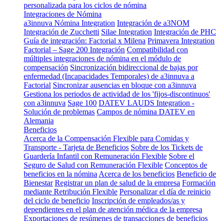
personalizada para los ciclos de nómina
Integraciones de Nómina
a3innuva Nómina Integration
Integración de a3NOM
Integración de Zucchetti
Silae Integration
Integración de PHC
Guía de integración: Factorial x Milena
Primavera Integration
Factorial – Sage 200 Integración
Compatibilidad con
múltiples integraciones de nómina en el módulo de
compensación
Sincronización bidireccional de bajas por
enfermedad (Incapacidades Temporales) de a3innuva a
Factorial
Sincronizar ausencias en bloque con a3innuva
Gestiona los periodos de actividad de los 'fijos-discontinuos'
con a3innuva
Sage 100
DATEV LAUDS Integration -
Solución de problemas
Campos de nómina DATEV en
Alemania
Beneficios
Acerca de la Compensación Flexible para Comidas y
Transporte - Tarjeta de Beneficios
Sobre de los Tickets de
Guardería Infantil con Remuneración Flexible
Sobre el
Seguro de Salud con Remuneración Flexible
Conceptos de
beneficios en la nómina
Acerca de los beneficios
Beneficio de
Bienestar
Registrar un plan de salud de la empresa
Formación
mediante Retribución Flexible
Personalizar el día de reinicio
del ciclo de beneficio
Inscripción de empleados/as y
dependientes en el plan de atención médica de la empresa
Exportaciones de resúmenes de transacciones de beneficios