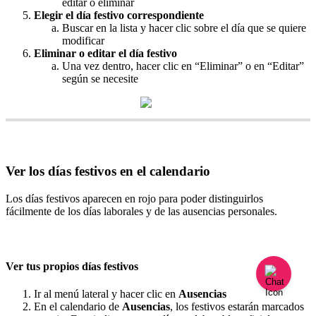
editar
o
eliminar
Elegir
el
d
í
a
festivo
correspondiente
Buscar
en
la
lista
y
hacer
clic
sobre
el
d
í
a
que
se
quiere
modificar
Eliminar
o
editar
el
d
í
a
festivo
Una
vez
dentro
,
hacer
clic
en
“
Eliminar
”
o
en
“
Editar
”
seg
ú
n
se
necesite
Ver
los
d
í
as
festivos
en
el
calendario
Los
d
í
as
festivos
aparecen
en
rojo
para
poder
distinguirlos
f
á
cilmente
de
los
d
í
as
laborales
y
de
las
ausencias
personales
.
Ver
tus
propios
d
í
as
festivos
Ir
al
men
ú
lateral
y
hacer
clic
en
Ausencias
En
el
calendario
de
Ausencias
,
los
festivos
estar
á
n
marcados