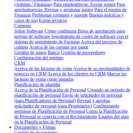
(Admins / Finanzas)
Para empleados/as: Enviar gastos
Para
aprobadores/as: Revisar y gestionar gastos
Para el equipo de
Finanzas
Problemas comunes y soporte
Buenas prácticas y
casos de uso
Extras técnicos
Compras
Sobre Software
Cómo configurar flujos de aprobación para
tarjetas de software
Seguimiento de costes de software con el
sistema de seguimiento de Facturas
Acerca del proceso de
compra
Acerca de las cuentas por pagar
Gestión de pagos
Banca
Gestión de proveedores
Configuración del módulo
CRM
Acerca de las facturas de venta
Acerca de as oportunidades de
negocio en CRM
Acerca de los clientes en CRM
Marcar las
facturas de venta como pagadas
Planificación de plantilla
Acerca de la Planificación de Personal
Creando un periodo de
planificación de personal
Envío de solicitudes de personal
(para Planificadores de Personal)
Revisar y aprobar
solicitudes de personal (para Propietarios)
Configurando
permisos de Planificación de Personal
Cómo la Planificación
de Personal se conecta con el Reclutamiento
Estados del plan
en la Planificación de Personal
Documentos y Firmas
Gestión de documentos