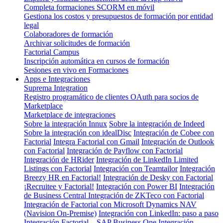
Completa formaciones SCORM en móvil
Gestiona los costos y presupuestos de formación por entidad
legal
Colaboradores de formación
Archivar solicitudes de formación
Factorial Campus
Inscripción automática en cursos de formación
Sesiones en vivo en Formaciones
Apps e Integraciones
Suprema Integration
Registro programático de clientes OAuth para socios de
Marketplace
Marketplace de integraciones
Sobre la integración Innux
Sobre la integración de Indeed
Sobre la integración con idealDisc
Integración de Cobee con
Factorial
Integra Factorial con Gmail
Integración de Outlook
con Factorial
Integración de Payflow con Factorial
Integración de HRider
Integración de LinkedIn Limited
Listings con Factorial
Integración con Teamtailor
Integración
Breezy HR en Factorial!
Integración de Desky con Factorial
¡Recruitee y Factorial!
Integración con Power BI
Integración
de Business Central
Integración de ZKTeco con Factorial
Integración de Factorial con Microsoft Dynamics NAV
(Navision On-Premise)
Integración con LinkedIn: paso a paso
Integración Factorial – SAP Business One
Integración