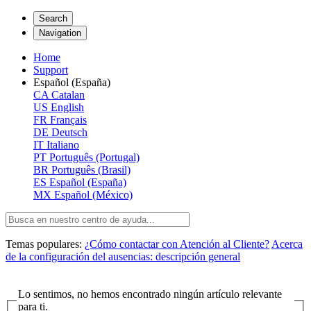
Search
Navigation
Home
Support
Español (España)
CA
Catalan
US
English
FR
Français
DE
Deutsch
IT
Italiano
PT
Português (Portugal)
BR
Português (Brasil)
ES
Español (España)
MX
Español (México)
Temas populares:
¿Cómo contactar con Atención al Cliente?
Acerca
de la configuración del ausencias: descripción general
Lo sentimos, no hemos encontrado ningún artículo relevante
para ti.