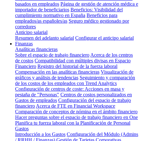
basados en empleados
Página de gestión de atención médica e
importador de beneficiarios
Beneficios: Visibilidad del
cumplimiento normativo en España
Beneficios para
empleados/as españoles/as
Seguro médico gestionado por
corredores
Anticipo salarial
Resumen del adelanto salarial
Configurar el anticipo salarial
Finanzas
Analíticas financieras
Sobre el espacio de trabajo financiero
Acerca de los centros
de costos
Compatibilidad con múltiples divisas en Espacio
Financiero
Registro del historial de la fuerza laboral
Compensación en las analíticas financieras
Visualización de
gráficos y análisis de tendencias
Seguimiento y comparación
de los costos de los empleados con Trend Analytics
Configuración de centros de coste: Acciones en masa y
pestaña de "Personas"
Centros de costos personalizados en
Gastos de empleados
Configuración del espacio de trabajo
financiero
Acerca de FTE en Financial Workspace
Comparación de conceptos de nómina en el ámbito financiero
Hacer preguntas sobre el espacio de trabajo financiero en One
Planifica tu fuerza laboral con la Planificación de Personal
Gastos
Introducción a los Gastos
Configuración del Módulo (Admins
/ RRHH / Finanzas)
Gestión de Tarjetas Corporativas