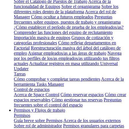
Sobre el Catálogo de Puestos de Trabajo
Acerca de la
funcionalidad de Equipos
Sobre el organigrama
Sobre los
diferentes roles dentro de la plataforma
Acerca del rol de
Manager
Cómo ocultar a futuros empleados
Preguntas
frecuentes sobre equipos, puestos de trabajo y organigrama
¿Cómo establecer el período de prueba de los empleados/as?
Comprender las funciones del equipo de reclutamiento
Importación masiva de equipos
Grupos de cotización y
categorías profesionales
Cómo reflejar departamentos en
Factorial
Reestructuración masiva del árbol del catálogo de
empleo
Asignar empleados/as a las áreas de trabajo
Navega
por los perfiles de los/as empleados/as utilizando tus filtros
actuales
Actualizar registros en masa utilizando Universal
Updater
Tareas
Cómo comprobar y completar tareas pendientes
Acerca de la
herramienta Tasks Manager
Control de espacios
Acerca de Space Control
Cómo reservar espacios
Cómo crear
espacios reservables
Cómo gestionar tus reservas
Preguntas
frecuentes sobre el control del espacio
Permisos y Flujos de trabajo
Permisos
Guía breve sobre Permisos
Acerca de los usuarios externos
Sobre rol de administrador
Permisos granulares para carpetas