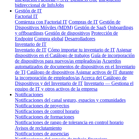
bidireccional de InfoJobs
Gestión de IT
Factorial IT
Comienza con Factorial IT
Compras de IT
Gestión de
Dispositivos Móviles (MDM)
Gestión de SaaS
Onboardings
y offboardings
Gestión de dispositivos
Protección de
Endpoint
Compra global
Desarrolladores
Inventario de IT
Inventario de IT
Cómo importar tu inventario de IT
Asignar
dispositivos en el Catálogo de trabajos
Guía de incorporación
de dispositivos para nuevos/as empleados/as
Acuerdos
automatizados de documentos de dispositivos en el Inventario
de TI
Catálogo de dispositivos
Asignar activos de IT durante
la incorporación de empleados/as
Acerca del Catálogo de
Dispositivos y del Inventario de IT
Inventario — Gestiona el
equipo de IT y otros activos de la empresa
Notificaciones
Notificaciones del canal seguro, espacios y comunidades
Notificaciones de proyectos
Notificaciones de control horario
Notificaciones de formaciones
Notificaciones de rango de tolerancia en control horario
Avisos de reclutamiento
Notificaciones de ausencias