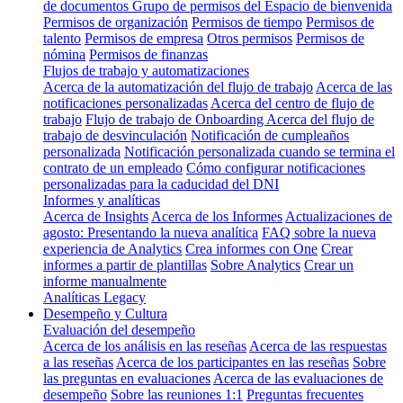
de documentos
Grupo de permisos del Espacio de bienvenida
Permisos de organización
Permisos de tiempo
Permisos de
talento
Permisos de empresa
Otros permisos
Permisos de
nómina
Permisos de finanzas
Flujos de trabajo y automatizaciones
Acerca de la automatización del flujo de trabajo
Acerca de las
notificaciones personalizadas
Acerca del centro de flujo de
trabajo
Flujo de trabajo de Onboarding
Acerca del flujo de
trabajo de desvinculación
Notificación de cumpleaños
personalizada
Notificación personalizada cuando se termina el
contrato de un empleado
Cómo configurar notificaciones
personalizadas para la caducidad del DNI
Informes y analíticas
Acerca de Insights
Acerca de los Informes
Actualizaciones de
agosto: Presentando la nueva analítica
FAQ sobre la nueva
experiencia de Analytics
Crea informes con One
Crear
informes a partir de plantillas
Sobre Analytics
Crear un
informe manualmente
Analíticas Legacy
Desempeño y Cultura
Evaluación del desempeño
Acerca de los análisis en las reseñas
Acerca de las respuestas
a las reseñas
Acerca de los participantes en las reseñas
Sobre
las preguntas en evaluaciones
Acerca de las evaluaciones de
desempeño
Sobre las reuniones 1:1
Preguntas frecuentes