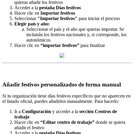
quieras
a
ñ
adir
los
festivos
Acceder
a
la
pesta
ñ
a
D
í
as
festivos
Hacer
clic
en
Importar
festivos
Seleccionar
"
Importar
festivos
"
para
iniciar
el
proceso
Elegir
pa
í
s
y
a
ñ
o
:
Seleccionar
el
pa
í
s
y
el
a
ñ
o
que
quieras
importar
.
Se
incluir
á
n
los
festivos
nacionales
y
,
si
corresponde
,
los
auton
ó
micos
.
Hacer
clic
en
“
importar
festivos
”
para
finalizar
A
ñ
adir
festivos
personalizados
de
forma
manual
Si
tu
organizaci
ó
n
tiene
d
í
as
festivos
espec
í
ficos
que
no
aparecen
en
el
listado
oficial
,
puedes
a
ñ
adirlos
manualmente
.
Para
hacerlo
:
Ir
a
Configuraci
ó
n
y
acceder
a
la
secci
ó
n
Centros
de
trabajo
Hacer
clic
en
“
Editar
centro
de
trabajo
”
donde
se
quiera
a
ñ
adir
el
festivo
Acceder
a
la
pesta
ñ
a
D
í
as
festivos