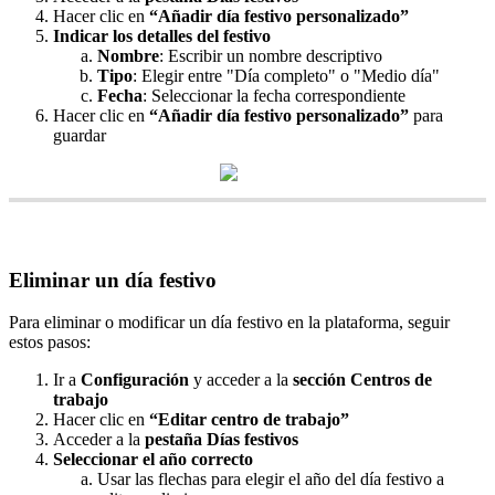
Hacer
clic
en
“
A
ñ
adir
d
í
a
festivo
personalizado
”
Indicar
los
detalles
del
festivo
Nombre
:
Escribir
un
nombre
descriptivo
Tipo
:
Elegir
entre
"
D
í
a
completo
"
o
"
Medio
d
í
a
"
Fecha
:
Seleccionar
la
fecha
correspondiente
Hacer
clic
en
“
A
ñ
adir
d
í
a
festivo
personalizado
”
para
guardar
Eliminar
un
d
í
a
festivo
Para
eliminar
o
modificar
un
d
í
a
festivo
en
la
plataforma
,
seguir
estos
pasos
:
Ir
a
Configuraci
ó
n
y
acceder
a
la
secci
ó
n
Centros
de
trabajo
Hacer
clic
en
“
Editar
centro
de
trabajo
”
Acceder
a
la
pesta
ñ
a
D
í
as
festivos
Seleccionar
el
a
ñ
o
correcto
Usar
las
flechas
para
elegir
el
a
ñ
o
del
d
í
a
festivo
a