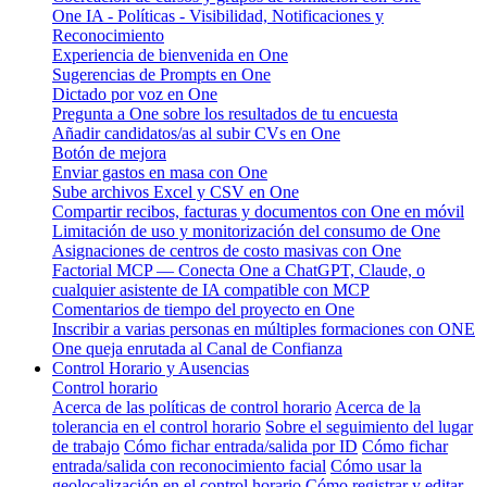
One IA - Políticas - Visibilidad, Notificaciones y
Reconocimiento
Experiencia de bienvenida en One
Sugerencias de Prompts en One
Dictado por voz en One
Pregunta a One sobre los resultados de tu encuesta
Añadir candidatos/as al subir CVs en One
Botón de mejora
Enviar gastos en masa con One
Sube archivos Excel y CSV en One
Compartir recibos, facturas y documentos con One en móvil
Limitación de uso y monitorización del consumo de One
Asignaciones de centros de costo masivas con One
Factorial MCP — Conecta One a ChatGPT, Claude, o
cualquier asistente de IA compatible con MCP
Comentarios de tiempo del proyecto en One
Inscribir a varias personas en múltiples formaciones con ONE
One queja enrutada al Canal de Confianza
Control Horario y Ausencias
Control horario
Acerca de las políticas de control horario
Acerca de la
tolerancia en el control horario
Sobre el seguimiento del lugar
de trabajo
Cómo fichar entrada/salida por ID
Cómo fichar
entrada/salida con reconocimiento facial
Cómo usar la
geolocalización en el control horario
Cómo registrar y editar