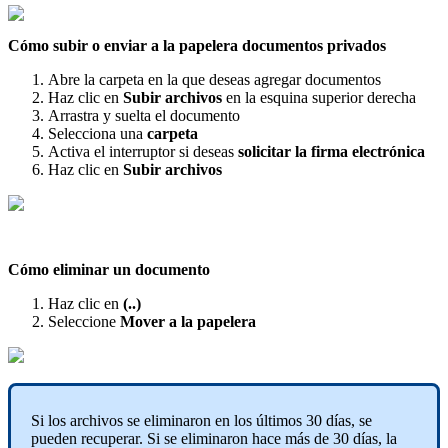
C
ó
mo
subir
o
enviar
a
la
papelera
documentos
privados
Abre
la
carpeta
en
la
que
deseas
agregar
documentos
Haz
clic
en
Subir
archivos
en
la
esquina
superior
derecha
Arrastra
y
suelta
el
documento
Selecciona
una
carpeta
Activa
el
interruptor
si
deseas
solicitar
la
firma
electr
ó
nica
Haz
clic
en
Subir
archivos
C
ó
mo
eliminar
un
documento
Haz
clic
en
(
.
.
)
Seleccione
Mover
a
la
papelera
Si
los
archivos
se
eliminaron
en
los
ú
ltimos
30
d
í
as
,
se
pueden
recuperar
.
Si
se
eliminaron
hace
m
á
s
de
30
d
í
as
,
la