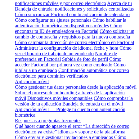
notificaciones móviles y por correo electrónico
Acerca de tu
Bandeja de entrada: notificaciones y solicitudes centralizadas
Cómo sincronizar Factorial con tu aplicación de calendario
Cómo configurar tus ajustes personales
Cómo habilitar la
autenticación biométrica en dispositivos móviles
Cómo
encontrar tu ID de empleado/a en Factorial
Cómo solicitar un
cambio de contraseña y requisitos para la nueva contraseña
Cómo cambiar la dirección de correo electrónico en Factorial
Administrar la configuración de idioma, fecha y hora
Cómo
ver el horario de trabajo de un empleado
Nombre de
preferencia en Factorial
Subida de foto de perfil
Cómo
acceder Factorial por primera vez como empleado
Cómo
jubilar a un empleado
Confirmación automática por correo
electrónico para dominios verificados
Aplicación móvil
Cómo gestionar tus datos personales desde la aplicación móvil
Sobre el proceso de onboarding a través de la aplicación
móvil
Dispositivos móviles compatibles
Cómo comprobar la
versión de tu aplicación
Bandeja de entrada en el móvil
Aplicación móvil — Protege tu cuenta con autenticación
biométrica
Respuestas a preguntas frecuentes
Qué hacer cuando aparece el error “La dirección de correo
electrónico ya existe”
Idiomas y soporte de la plataforma
Cómo enviar y gestionar invitaciones a empleados
Cómo