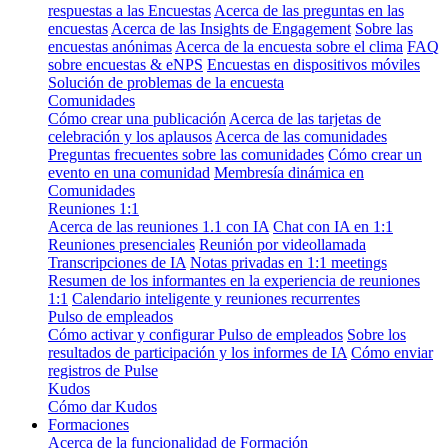
respuestas a las Encuestas
Acerca de las preguntas en las
encuestas
Acerca de las Insights de Engagement
Sobre las
encuestas anónimas
Acerca de la encuesta sobre el clima
FAQ
sobre encuestas & eNPS
Encuestas en dispositivos móviles
Solución de problemas de la encuesta
Comunidades
Cómo crear una publicación
Acerca de las tarjetas de
celebración y los aplausos
Acerca de las comunidades
Preguntas frecuentes sobre las comunidades
Cómo crear un
evento en una comunidad
Membresía dinámica en
Comunidades
Reuniones 1:1
Acerca de las reuniones 1.1 con IA
Chat con IA en 1:1
Reuniones presenciales
Reunión por videollamada
Transcripciones de IA
Notas privadas en 1:1 meetings
Resumen de los informantes en la experiencia de reuniones
1:1
Calendario inteligente y reuniones recurrentes
Pulso de empleados
Cómo activar y configurar Pulso de empleados
Sobre los
resultados de participación y los informes de IA
Cómo enviar
registros de Pulse
Kudos
Cómo dar Kudos
Formaciones
Acerca de la funcionalidad de Formación