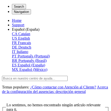
Search
Navigation
Home
Support
Español (España)
CA
Catalan
US
English
FR
Français
DE
Deutsch
IT
Italiano
PT
Português (Portugal)
BR
Português (Brasil)
ES
Español (España)
MX
Español (México)
Temas populares:
¿Cómo contactar con Atención al Cliente?
Acerca
de la configuración del ausencias: descripción general
Lo sentimos, no hemos encontrado ningún artículo relevante
para ti.