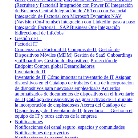
¡Recruitee y Factorial!
Integración con Power BI
Integración
de Business Central
Integración de ZKTeco con Factorial
Integración de Factorial con Microsoft Dynamics NAV
(Navision On-Premise)
Integración con LinkedIn: paso a paso
Integración Factorial – SAP Business One
Integración
bidireccional de InfoJobs
Gestión de IT
Factorial IT
Comienza con Factorial IT
Compras de IT
Gestión de
Dispositivos Móviles (MDM)
Gestión de SaaS
Onboardings
y offboardings
Gestión de dispositivos
Protección de
Endpoint
Compra global
Desarrolladores
Inventario de IT
Inventario de IT
Cómo importar tu inventario de IT
Asignar
dispositivos en el Catálogo de trabajos
Guía de incorporación
de dispositivos para nuevos/as empleados/as
Acuerdos
automatizados de documentos de dispositivos en el Inventario
de TI
Catálogo de dispositivos
Asignar activos de IT durante
la incorporación de empleados/as
Acerca del Catálogo de
Dispositivos y del Inventario de IT
Inventario — Gestiona el
equipo de IT y otros activos de la empresa
Notificaciones
Notificaciones del canal seguro, espacios y comunidades
Notificaciones de proyectos