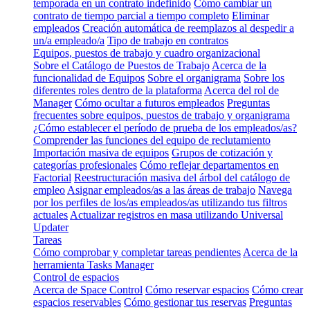
temporada en un contrato indefinido
Cómo cambiar un
contrato de tiempo parcial a tiempo completo
Eliminar
empleados
Creación automática de reemplazos al despedir a
un/a empleado/a
Tipo de trabajo en contratos
Equipos, puestos de trabajo y cuadro organizacional
Sobre el Catálogo de Puestos de Trabajo
Acerca de la
funcionalidad de Equipos
Sobre el organigrama
Sobre los
diferentes roles dentro de la plataforma
Acerca del rol de
Manager
Cómo ocultar a futuros empleados
Preguntas
frecuentes sobre equipos, puestos de trabajo y organigrama
¿Cómo establecer el período de prueba de los empleados/as?
Comprender las funciones del equipo de reclutamiento
Importación masiva de equipos
Grupos de cotización y
categorías profesionales
Cómo reflejar departamentos en
Factorial
Reestructuración masiva del árbol del catálogo de
empleo
Asignar empleados/as a las áreas de trabajo
Navega
por los perfiles de los/as empleados/as utilizando tus filtros
actuales
Actualizar registros en masa utilizando Universal
Updater
Tareas
Cómo comprobar y completar tareas pendientes
Acerca de la
herramienta Tasks Manager
Control de espacios
Acerca de Space Control
Cómo reservar espacios
Cómo crear
espacios reservables
Cómo gestionar tus reservas
Preguntas