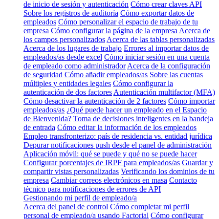
de inicio de sesión y autenticación
Cómo crear claves API
Sobre los registros de auditoría
Cómo exportar datos de
empleados
Cómo personalizar el espacio de trabajo de tu
empresa
Cómo configurar la página de la empresa
Acerca de
los campos personalizados
Acerca de las tablas personalizadas
Acerca de los lugares de trabajo
Errores al importar datos de
empleados/as desde excel
Cómo iniciar sesión en una cuenta
de empleado como administrador
Acerca de la configuración
de seguridad
Cómo añadir empleados/as
Sobre las cuentas
múltiples y entidades legales
Cómo configurar la
autenticación de dos factores
Autenticación multifactor (MFA)
Cómo desactivar la autenticación de 2 factores
Cómo importar
empleados/as
¿Qué puede hacer un empleado en el Espacio
de Bienvenida?
Toma de decisiones inteligentes en la bandeja
de entrada
Cómo editar la información de los empleados
Empleo transfronterizo: país de residencia vs. entidad jurídica
Depurar notificaciones push desde el panel de administración
Aplicación móvil: qué se puede y qué no se puede hacer
Configurar porcentajes de IRPF para empleados/as
Guardar y
compartir vistas personalizadas
Verificando los dominios de tu
empresa
Cambiar correos electrónicos en masa
Contacto
técnico para notificaciones de errores de API
Gestionando mi perfil de empleado/a
Acerca del panel de control
Cómo completar mi perfil
personal de empleado/a usando Factorial
Cómo configurar