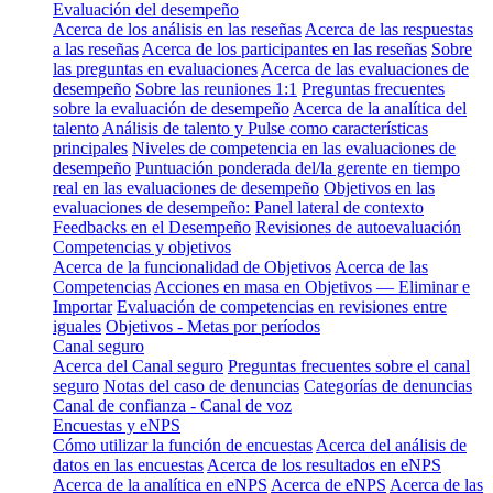
Evaluación del desempeño
Acerca de los análisis en las reseñas
Acerca de las respuestas
a las reseñas
Acerca de los participantes en las reseñas
Sobre
las preguntas en evaluaciones
Acerca de las evaluaciones de
desempeño
Sobre las reuniones 1:1
Preguntas frecuentes
sobre la evaluación de desempeño
Acerca de la analítica del
talento
Análisis de talento y Pulse como características
principales
Niveles de competencia en las evaluaciones de
desempeño
Puntuación ponderada del/la gerente en tiempo
real en las evaluaciones de desempeño
Objetivos en las
evaluaciones de desempeño: Panel lateral de contexto
Feedbacks en el Desempeño
Revisiones de autoevaluación
Competencias y objetivos
Acerca de la funcionalidad de Objetivos
Acerca de las
Competencias
Acciones en masa en Objetivos — Eliminar e
Importar
Evaluación de competencias en revisiones entre
iguales
Objetivos - Metas por períodos
Canal seguro
Acerca del Canal seguro
Preguntas frecuentes sobre el canal
seguro
Notas del caso de denuncias
Categorías de denuncias
Canal de confianza - Canal de voz
Encuestas y eNPS
Cómo utilizar la función de encuestas
Acerca del análisis de
datos en las encuestas
Acerca de los resultados en eNPS
Acerca de la analítica en eNPS
Acerca de eNPS
Acerca de las