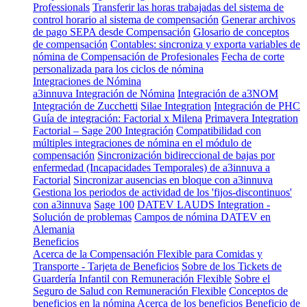
Professionals
Transferir las horas trabajadas del sistema de
control horario al sistema de compensación
Generar archivos
de pago SEPA desde Compensación
Glosario de conceptos
de compensación
Contables: sincroniza y exporta variables de
nómina de Compensación de Profesionales
Fecha de corte
personalizada para los ciclos de nómina
Integraciones de Nómina
a3innuva Integración de Nómina
Integración de a3NOM
Integración de Zucchetti
Silae Integration
Integración de PHC
Guía de integración: Factorial x Milena
Primavera Integration
Factorial – Sage 200 Integración
Compatibilidad con
múltiples integraciones de nómina en el módulo de
compensación
Sincronización bidireccional de bajas por
enfermedad (Incapacidades Temporales) de a3innuva a
Factorial
Sincronizar ausencias en bloque con a3innuva
Gestiona los periodos de actividad de los 'fijos-discontinuos'
con a3innuva
Sage 100
DATEV LAUDS Integration -
Solución de problemas
Campos de nómina DATEV en
Alemania
Beneficios
Acerca de la Compensación Flexible para Comidas y
Transporte - Tarjeta de Beneficios
Sobre de los Tickets de
Guardería Infantil con Remuneración Flexible
Sobre el
Seguro de Salud con Remuneración Flexible
Conceptos de
beneficios en la nómina
Acerca de los beneficios
Beneficio de