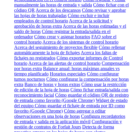
manualmente las horas de entrada y salida
Cómo fichar con el
código QR
Acerca de los descansos
Cómo revisar y aprobar
las hojas de horas trabajadas
Cómo excluir e incluir
empleados de control horario
Acerca de la solicitud y
aprobación de horas extra
Acerca de las horas estimadas y el
saldo de horas
Cómo registrar la entrada/salida en el
ordenador
Cómo crear y asignar horarios
FAQ sobre el
control horario
Acerca de los sistemas de control horario
Acerca del seguimiento de proyectos flexible
Cómo rellenar
automáticamente la hoja de fichajes
Acerca los faltas de
fichajes no registrados
Cómo exportar informes de Control
horario
Acerca de las alertas de control horario
Compensación
por horas extra
Balance anual: horas máximas anuales vs
tiempo planificado
Horarios especiales
Cómo configurar
turnos nocturnos
Cómo configurar la compensación por horas
extra
Banco de horas y horas extras
Cómo usar la restricción
de edición de la hoja de horas
Cómo fichar entrada/salida con
reconocimiento facial
Cómo guardar el código QR de registro
de entrada como favorito (Google Chrome)
Widget de estado
del equipo
Cómo guardar el fichaje de entrada por ID como
favorito (Google Chrome)
Cómo agregar o editar
observaciones en una hoja de horas
Configura recordatorios
de entrada y salida en la aplicación móvil
Configuración y
gestión de contratos de Forfait Jours
Detecta de forma