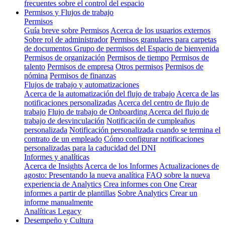
frecuentes sobre el control del espacio
Permisos y Flujos de trabajo
Permisos
Guía breve sobre Permisos
Acerca de los usuarios externos
Sobre rol de administrador
Permisos granulares para carpetas
de documentos
Grupo de permisos del Espacio de bienvenida
Permisos de organización
Permisos de tiempo
Permisos de
talento
Permisos de empresa
Otros permisos
Permisos de
nómina
Permisos de finanzas
Flujos de trabajo y automatizaciones
Acerca de la automatización del flujo de trabajo
Acerca de las
notificaciones personalizadas
Acerca del centro de flujo de
trabajo
Flujo de trabajo de Onboarding
Acerca del flujo de
trabajo de desvinculación
Notificación de cumpleaños
personalizada
Notificación personalizada cuando se termina el
contrato de un empleado
Cómo configurar notificaciones
personalizadas para la caducidad del DNI
Informes y analíticas
Acerca de Insights
Acerca de los Informes
Actualizaciones de
agosto: Presentando la nueva analítica
FAQ sobre la nueva
experiencia de Analytics
Crea informes con One
Crear
informes a partir de plantillas
Sobre Analytics
Crear un
informe manualmente
Analíticas Legacy
Desempeño y Cultura