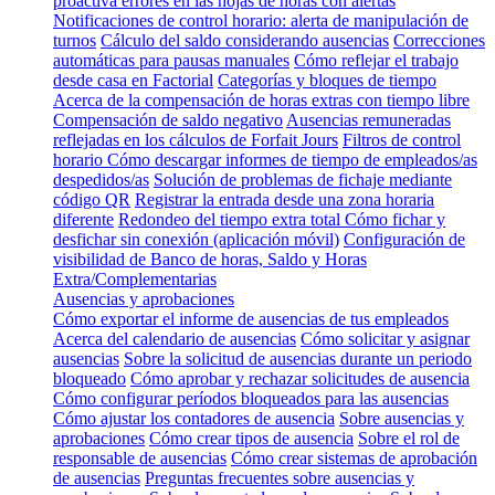
proactiva errores en las hojas de horas con alertas
Notificaciones de control horario: alerta de manipulación de
turnos
Cálculo del saldo considerando ausencias
Correcciones
automáticas para pausas manuales
Cómo reflejar el trabajo
desde casa en Factorial
Categorías y bloques de tiempo
Acerca de la compensación de horas extras con tiempo libre
Compensación de saldo negativo
Ausencias remuneradas
reflejadas en los cálculos de Forfait Jours
Filtros de control
horario
Cómo descargar informes de tiempo de empleados/as
despedidos/as
Solución de problemas de fichaje mediante
código QR
Registrar la entrada desde una zona horaria
diferente
Redondeo del tiempo extra total
Cómo fichar y
desfichar sin conexión (aplicación móvil)
Configuración de
visibilidad de Banco de horas, Saldo y Horas
Extra/Complementarias
Ausencias y aprobaciones
Cómo exportar el informe de ausencias de tus empleados
Acerca del calendario de ausencias
Cómo solicitar y asignar
ausencias
Sobre la solicitud de ausencias durante un periodo
bloqueado
Cómo aprobar y rechazar solicitudes de ausencia
Cómo configurar períodos bloqueados para las ausencias
Cómo ajustar los contadores de ausencia
Sobre ausencias y
aprobaciones
Cómo crear tipos de ausencia
Sobre el rol de
responsable de ausencias
Cómo crear sistemas de aprobación
de ausencias
Preguntas frecuentes sobre ausencias y