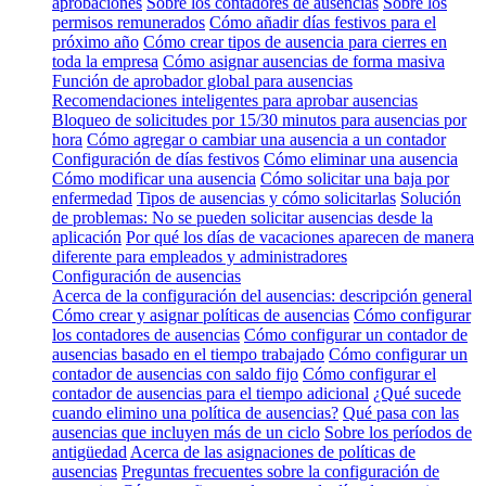
aprobaciones
Sobre los contadores de ausencias
Sobre los
permisos remunerados
Cómo añadir días festivos para el
próximo año
Cómo crear tipos de ausencia para cierres en
toda la empresa
Cómo asignar ausencias de forma masiva
Función de aprobador global para ausencias
Recomendaciones inteligentes para aprobar ausencias
Bloqueo de solicitudes por 15/30 minutos para ausencias por
hora
Cómo agregar o cambiar una ausencia a un contador
Configuración de días festivos
Cómo eliminar una ausencia
Cómo modificar una ausencia
Cómo solicitar una baja por
enfermedad
Tipos de ausencias y cómo solicitarlas
Solución
de problemas: No se pueden solicitar ausencias desde la
aplicación
Por qué los días de vacaciones aparecen de manera
diferente para empleados y administradores
Configuración de ausencias
Acerca de la configuración del ausencias: descripción general
Cómo crear y asignar políticas de ausencias
Cómo configurar
los contadores de ausencias
Cómo configurar un contador de
ausencias basado en el tiempo trabajado
Cómo configurar un
contador de ausencias con saldo fijo
Cómo configurar el
contador de ausencias para el tiempo adicional
¿Qué sucede
cuando elimino una política de ausencias?
Qué pasa con las
ausencias que incluyen más de un ciclo
Sobre los períodos de
antigüedad
Acerca de las asignaciones de políticas de
ausencias
Preguntas frecuentes sobre la configuración de