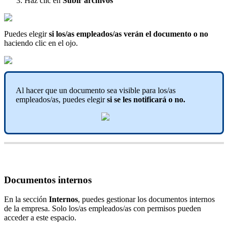
Haz
clic
en
Subir
archivos
Puedes
elegir
si
los
/
as
empleados
/
as
ver
á
n
el
documento
o
no
haciendo
clic
en
el
ojo
.
Al
hacer
que
un
documento
sea
visible
para
los
/
as
empleados
/
as
,
puedes
elegir
si
se
les
notificar
á
o
no
.
Documentos
internos
En
la
secci
ó
n
Internos
,
puedes
gestionar
los
documentos
internos
de
la
empresa
.
Solo
los
/
as
empleados
/
as
con
permisos
pueden
acceder
a
este
espacio
.