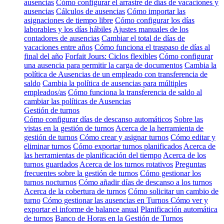
ausencias
Cómo configurar el arrastre de días de vacaciones y
ausencias
Cálculos de ausencias
Cómo importar las
asignaciones de tiempo libre
Cómo configurar los días
laborables y los días hábiles
Ajustes manuales de los
contadores de ausencias
Cambiar el total de días de
vacaciones entre años
Cómo funciona el traspaso de días al
final del año
Forfait Jours: Ciclos flexibles
Cómo configurar
una ausencia para permitir la carga de documentos
Cambia la
política de Ausencias de un empleado con transferencia de
saldo
Cambia la política de ausencias para múltiples
empleados/as
Cómo funciona la transferencia de saldo al
cambiar las políticas de Ausencias
Gestión de turnos
Cómo configurar días de descanso automáticos
Sobre las
vistas en la gestión de turnos
Acerca de la herramienta de
gestión de turnos
Cómo crear y asignar turnos
Cómo editar y
eliminar turnos
Cómo exportar turnos planificados
Acerca de
las herramientas de planificación del tiempo
Acerca de los
turnos guardados
Acerca de los turnos rotativos
Preguntas
frecuentes sobre la gestión de turnos
Cómo gestionar los
turnos nocturnos
Cómo añadir días de descanso a los turnos
Acerca de la cobertura de turnos
Cómo solicitar un cambio de
turno
Cómo gestionar las ausencias en Turnos
Cómo ver y
exportar el informe de balance anual
Planificación automática
de turnos
Banco de Horas en la Gestión de Turnos