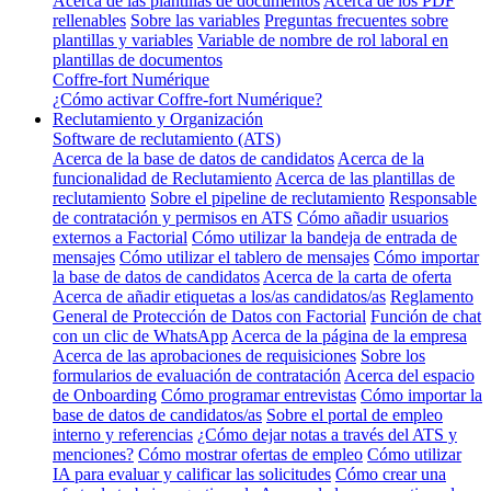
Acerca de las plantillas de documentos
Acerca de los PDF
rellenables
Sobre las variables
Preguntas frecuentes sobre
plantillas y variables
Variable de nombre de rol laboral en
plantillas de documentos
Coffre-fort Numérique
¿Cómo activar Coffre-fort Numérique?
Reclutamiento y Organización
Software de reclutamiento (ATS)
Acerca de la base de datos de candidatos
Acerca de la
funcionalidad de Reclutamiento
Acerca de las plantillas de
reclutamiento
Sobre el pipeline de reclutamiento
Responsable
de contratación y permisos en ATS
Cómo añadir usuarios
externos a Factorial
Cómo utilizar la bandeja de entrada de
mensajes
Cómo utilizar el tablero de mensajes
Cómo importar
la base de datos de candidatos
Acerca de la carta de oferta
Acerca de añadir etiquetas a los/as candidatos/as
Reglamento
General de Protección de Datos con Factorial
Función de chat
con un clic de WhatsApp
Acerca de la página de la empresa
Acerca de las aprobaciones de requisiciones
Sobre los
formularios de evaluación de contratación
Acerca del espacio
de Onboarding
Cómo programar entrevistas
Cómo importar la
base de datos de candidatos/as
Sobre el portal de empleo
interno y referencias
¿Cómo dejar notas a través del ATS y
menciones?
Cómo mostrar ofertas de empleo
Cómo utilizar
IA para evaluar y calificar las solicitudes
Cómo crear una