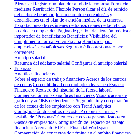
Bienestar
Registrar un plan de salud de la empresa
Formación
mediante Retribución Flexible
Personalizar el día de reinicio
del ciclo de beneficio
Inscripción de empleados/as y
dependientes en el plan de atención médica de la empresa
Exportaciones de resúmenes de transacciones de beneficios
basados en empleados
Página de gestión de atención médica e
importador de beneficiarios
Beneficios: Visibilidad del
cumplimiento normativo en España
Beneficios para
empleados/as españoles/as
Seguro médico gestionado por
corredores
Anticipo salarial
Resumen del adelanto salarial
Configurar el anticipo salarial
Finanzas
Analíticas financieras
Sobre el espacio de trabajo financiero
Acerca de los centros
de costos
Compatibilidad con múltiples divisas en Espacio
Financiero
Registro del historial de la fuerza laboral
Compensación en las analíticas financieras
Visualización de
gráficos y análisis de tendencias
Seguimiento y comparación
de los costos de los empleados con Trend Analytics
Configuración de centros de coste: Acciones en masa y
pestaña de "Personas"
Centros de costos personalizados en
Gastos de empleados
Configuración del espacio de trabajo
financiero
Acerca de FTE en Financial Workspace
Comparación de conceptos de nómina en el ámbito financiero