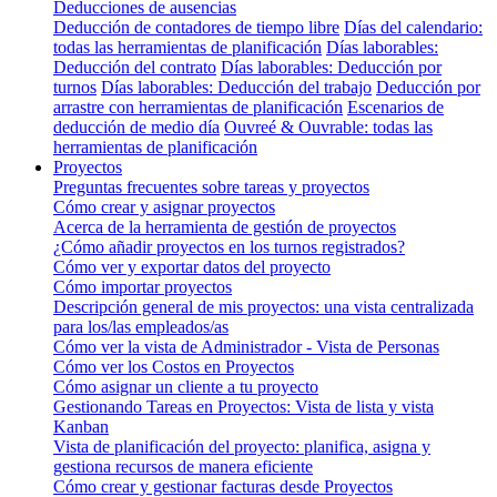
Deducciones de ausencias
Deducción de contadores de tiempo libre
Días del calendario:
todas las herramientas de planificación
Días laborables:
Deducción del contrato
Días laborables: Deducción por
turnos
Días laborables: Deducción del trabajo
Deducción por
arrastre con herramientas de planificación
Escenarios de
deducción de medio día
Ouvreé & Ouvrable: todas las
herramientas de planificación
Proyectos
Preguntas frecuentes sobre tareas y proyectos
Cómo crear y asignar proyectos
Acerca de la herramienta de gestión de proyectos
¿Cómo añadir proyectos en los turnos registrados?
Cómo ver y exportar datos del proyecto
Cómo importar proyectos
Descripción general de mis proyectos: una vista centralizada
para los/las empleados/as
Cómo ver la vista de Administrador - Vista de Personas
Cómo ver los Costos en Proyectos
Cómo asignar un cliente a tu proyecto
Gestionando Tareas en Proyectos: Vista de lista y vista
Kanban
Vista de planificación del proyecto: planifica, asigna y
gestiona recursos de manera eficiente
Cómo crear y gestionar facturas desde Proyectos