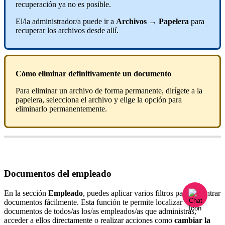
recuperaci
ó
n
ya
no
es
posible
.
El
/
la
administrador
/
a
puede
ir
a
Archivos
→
Papelera
para
recuperar
los
archivos
desde
all
í
.
C
ó
mo
eliminar
definitivamente
un
documento
Para
eliminar
un
archivo
de
forma
permanente
,
dir
í
gete
a
la
papelera
,
selecciona
el
archivo
y
elige
la
opci
ó
n
para
eliminarlo
permanentemente
.
Documentos
del
empleado
En
la
secci
ó
n
Empleado
,
puedes
aplicar
varios
filtros
para
encontrar
documentos
f
á
cilmente
.
Esta
funci
ó
n
te
permite
localizar
documentos
de
todos
/
as
los
/
as
empleados
/
as
que
administras
,
acceder
a
ellos
directamente
o
realizar
acciones
como
cambiar
la