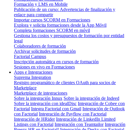
Formación y LMS en Mobile
Publicación de un curso: Advertencias de finalización y
enlace para compartir
Importar cursos SCORM en Formaciones
Explora y solicita formaciones desde la App Móvil
Completa formaciones SCORM en móvil
Gestiona los costos y presupuestos de formación por entidad
legal
Colaboradores de formación
Archivar solicitudes de formación
Factorial Campus
Inscripción automática en cursos de formación
Sesiones en vivo en Formaciones
Apps e Integraciones
Suprema Integration
Registro programático de clientes OAuth para socios de
Marketplace
Marketplace de integraciones
Sobre la integración Innux
Sobre la integración de Indeed
Sobre la integración con idealDisc
Integración de Cobee con
Factorial
Integra Factorial con Gmail
Integración de Outlook
con Factorial
Integración de Payflow con Factorial
Integración de HRider
Integración de LinkedIn Limited
Listings con Factorial
Integración con Teamtailor
Integración
Breezy HR en Factorial!
Integración de Desky con Factorial