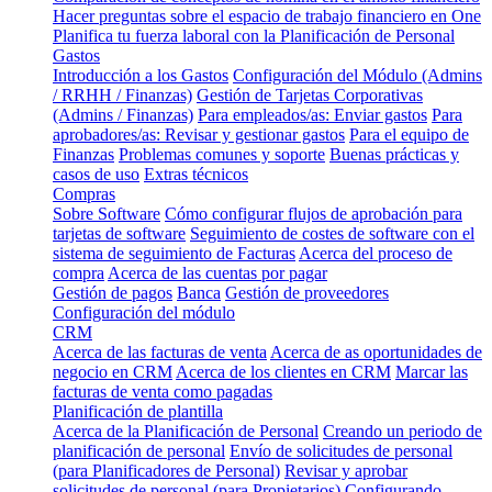
Hacer preguntas sobre el espacio de trabajo financiero en One
Planifica tu fuerza laboral con la Planificación de Personal
Gastos
Introducción a los Gastos
Configuración del Módulo (Admins
/ RRHH / Finanzas)
Gestión de Tarjetas Corporativas
(Admins / Finanzas)
Para empleados/as: Enviar gastos
Para
aprobadores/as: Revisar y gestionar gastos
Para el equipo de
Finanzas
Problemas comunes y soporte
Buenas prácticas y
casos de uso
Extras técnicos
Compras
Sobre Software
Cómo configurar flujos de aprobación para
tarjetas de software
Seguimiento de costes de software con el
sistema de seguimiento de Facturas
Acerca del proceso de
compra
Acerca de las cuentas por pagar
Gestión de pagos
Banca
Gestión de proveedores
Configuración del módulo
CRM
Acerca de las facturas de venta
Acerca de as oportunidades de
negocio en CRM
Acerca de los clientes en CRM
Marcar las
facturas de venta como pagadas
Planificación de plantilla
Acerca de la Planificación de Personal
Creando un periodo de
planificación de personal
Envío de solicitudes de personal
(para Planificadores de Personal)
Revisar y aprobar
solicitudes de personal (para Propietarios)
Configurando