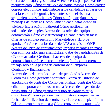
oferta de trabajo y gestionarla
Acerca de las perspectivas de
reclutamiento
Cómo subir CVs de forma masiva
Cómo enviar
correos electrónicos automáticos a los candidatos al pasar de
una fase a otra
Preguntas frecuentes sobre el sistema de
seguimiento de solicitantes
Cómo configurar plantillas de
mensajes de rechazo
Cómo llamar a candidatos desde tu
teléfono
Integración multiportal
Cómo gestionar las
solicitudes de empleo
Acerca de los roles del equipo de
contratación
Cómo enviar mensajes a candidatos en masa
Ofertas de empleo premium: Marketplace y flujo de
aprobación
Accede a los datos de ATS a través de ONE
Acerca del Plan de contrataciones
Importa vacantes en masa
con el importador universal
Extraer datos de candidatos/as de
CVs escaneados
Gestiona el acceso del equipo de
contratación por fase de reclutamiento
Publica una oferta de
trabajo solo en la página de carreras de tu empresa
Contratos y finalizaciones
Acerca de los/las empleados/as despedidos/as
Acerca de
Contratos
Cómo gestionar contratos
Acerca del sistema de
aprobación de contratos
Cómo personalizar contratos
Cómo
editar e importar contratos en masa
Acerca de la gestión de
horas anuales
Cómo gestionar el tipo de contrato “fijo-
discontinuo”
Cómo personalizar contratos
Comprender las
fechas de finalización del contrato y el acceso a la plataforma
Editor de contratos en masa
Cómo convertir un contrato de