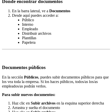
D
ó
nde
encontrar
documentos
En
la
barra
lateral
,
ve
a
Documentos
Desde
aqu
í
puedes
acceder
a
:
P
ú
blico
Interno
Empleado
Distribuir
archivos
Plantillas
Papelera
Documentos
p
ú
blicos
En
la
secci
ó
n
P
ú
blicos
,
puedes
subir
documentos
p
ú
blicos
para
que
los
vea
toda
la
empresa
.
Si
los
haces
p
ú
blicos
,
todos
/
as
los
/
as
empleados
/
as
podr
á
n
verlos
.
Para
subir
nuevos
documentos
:
Haz
clic
en
Subir
archivos
en
la
esquina
superior
derecha
Arrastra
y
suelta
el
documento