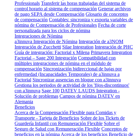
Professionals
Transferir las horas trabajadas del sistema de
control horario al sistema de compensación
Generar archivos
de pago SEPA desde Compensación
Glosario de conceptos
de compensación
Contables: sincroniza y exporta variables de
nómina de Compensación de Profesionales
Fecha de corte
personalizada para los ciclos de nómina
Integraciones de Nómina
a3innuva Integración de Nómina
Integración de a3NOM
Integración de Zucchetti
Silae Integration
Integración de PHC
Guía de integración: Factorial x Milena
Primavera Integration
Factorial – Sage 200 Integración
Compatibilidad con
múltiples integraciones de nómina en el módulo de
compensación
Sincronización bidireccional de bajas por
enfermedad (Incapacidades Temporales) de a3innuva a
Factorial
Sincronizar ausencias en bloque con a3innuva
Gestiona los periodos de actividad de los 'fijos-discontinuos'
con a3innuva
Sage 100
DATEV LAUDS Integration -
Solución de problemas
Campos de nómina DATEV en
Alemania
Beneficios
Acerca de la Compensación Flexible para Comidas y
Transporte - Tarjeta de Beneficios
Sobre de los Tickets de
Guardería Infantil con Remuneración Flexible
Sobre el
Seguro de Salud con Remuneración Flexible
Conceptos de
beneficios en la nómina
Acerca de los beneficios
Beneficio de