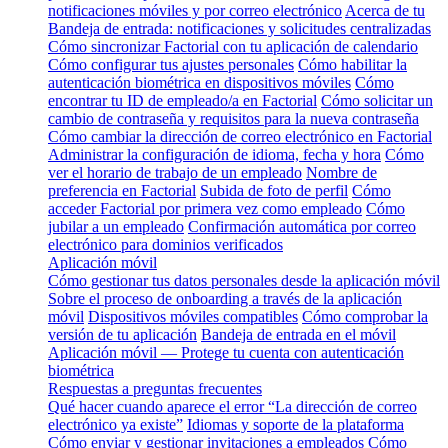
notificaciones móviles y por correo electrónico
Acerca de tu
Bandeja de entrada: notificaciones y solicitudes centralizadas
Cómo sincronizar Factorial con tu aplicación de calendario
Cómo configurar tus ajustes personales
Cómo habilitar la
autenticación biométrica en dispositivos móviles
Cómo
encontrar tu ID de empleado/a en Factorial
Cómo solicitar un
cambio de contraseña y requisitos para la nueva contraseña
Cómo cambiar la dirección de correo electrónico en Factorial
Administrar la configuración de idioma, fecha y hora
Cómo
ver el horario de trabajo de un empleado
Nombre de
preferencia en Factorial
Subida de foto de perfil
Cómo
acceder Factorial por primera vez como empleado
Cómo
jubilar a un empleado
Confirmación automática por correo
electrónico para dominios verificados
Aplicación móvil
Cómo gestionar tus datos personales desde la aplicación móvil
Sobre el proceso de onboarding a través de la aplicación
móvil
Dispositivos móviles compatibles
Cómo comprobar la
versión de tu aplicación
Bandeja de entrada en el móvil
Aplicación móvil — Protege tu cuenta con autenticación
biométrica
Respuestas a preguntas frecuentes
Qué hacer cuando aparece el error “La dirección de correo
electrónico ya existe”
Idiomas y soporte de la plataforma
Cómo enviar y gestionar invitaciones a empleados
Cómo