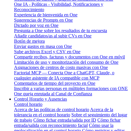
One IA - Políticas - Visibilidad, Notificaciones y
Reconocimiento
Experiencia de bienvenida en One
Sugerencias de Prompts en One
Dictado por voz en One
Pregunta a One sobre los resultados de tu encuesta
Añadir candidatos/as al subir CVs en One
Botón de mejora
Enviar gastos en masa con One
Sube archivos Excel y CSV en One
Compartir recibos, facturas y documentos con One en móvil
Limitación de uso y monitorización del consumo de One
Asignaciones de centros de costo masivas con One
Factorial MCP — Conecta One a ChatGPT, Claude, o
cualquier asistente de IA compatible con MCP
Comentarios de tiempo del proyecto en One
Inscribir a varias personas en múltiples formaciones con ONE
One queja enrutada al Canal de Confianza
Control Horario y Ausencias
Control horario
Acerca de las políticas de control horario
Acerca de la
tolerancia en el control horario
Sobre el seguimiento del lugar
de trabajo
Cómo fichar entrada/salida por ID
Cómo fichar
entrada/salida con reconocimiento facial
Cómo usar la
geolocalización en el control horario
Cómo registrar y editar