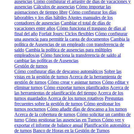
ausencias
Cómo configurar el arrastre de días de vacaciones y
ausencias
Cálculos de ausencias
Cómo importar las
asignaciones de tiempo libre
Cómo configurar los días
laborables y los días hábiles
Ajustes manuales de los
contadores de ausencias
Cambiar el total de días de
vacaciones entre años
Cómo funciona el traspaso de días al
final del año
Forfait Jours: Ciclos flexibles
Cómo configurar
una ausencia para permitir la carga de documentos
Cambia la
política de Ausencias de un empleado con transferencia de
saldo
Cambia la política de ausencias para múltiples
empleados/as
Cómo funciona la transferencia de saldo al
cambiar las políticas de Ausencias
Gestión de turnos
Cómo configurar días de descanso automáticos
Sobre las
vistas en la gestión de turnos
Acerca de la herramienta de
gestión de turnos
Cómo crear y asignar turnos
Cómo editar y
eliminar turnos
Cómo exportar turnos planificados
Acerca de
las herramientas de planificación del tiempo
Acerca de los
turnos guardados
Acerca de los turnos rotativos
Preguntas
frecuentes sobre la gestión de turnos
Cómo gestionar los
turnos nocturnos
Cómo añadir días de descanso a los turnos
Acerca de la cobertura de turnos
Cómo solicitar un cambio de
turno
Cómo gestionar las ausencias en Turnos
Cómo ver y
exportar el informe de balance anual
Planificación automática
de turnos
Banco de Horas en la Gestión de Turnos