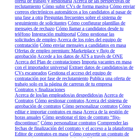
oferta de trabajo y gestionarla
Acerca de las perspectivas de
reclutamiento
Cómo subir CVs de forma masiva
Cómo enviar
correos electrónicos automáticos a los candidatos al pasar de
una fase a otra
Preguntas frecuentes sobre el sistema de
seguimiento de solicitantes
Cómo configurar plantillas de
mensajes de rechazo
Cómo llamar a candidatos desde tu
teléfono
Integración multiportal
Cómo gestionar las
solicitudes de empleo
Acerca de los roles del equipo de
contratación
Cómo enviar mensajes a candidatos en masa
Ofertas de empleo premium: Marketplace y flujo de
aprobación
Accede a los datos de ATS a través de ONE
Acerca del Plan de contrataciones
Importa vacantes en masa
con el importador universal
Extraer datos de candidatos/as de
CVs escaneados
Gestiona el acceso del equipo de
contratación por fase de reclutamiento
Publica una oferta de
trabajo solo en la página de carreras de tu empresa
Contratos y finalizaciones
Acerca de los/las empleados/as despedidos/as
Acerca de
Contratos
Cómo gestionar contratos
Acerca del sistema de
aprobación de contratos
Cómo personalizar contratos
Cómo
editar e importar contratos en masa
Acerca de la gestión de
horas anuales
Cómo gestionar el tipo de contrato “fijo-
discontinuo”
Cómo personalizar contratos
Comprender las
fechas de finalización del contrato y el acceso a la plataforma
Editor de contratos en masa
Cómo convertir un contrato de