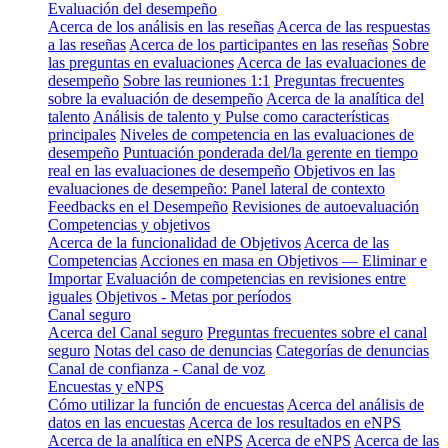
Evaluación del desempeño
Acerca de los análisis en las reseñas
Acerca de las respuestas
a las reseñas
Acerca de los participantes en las reseñas
Sobre
las preguntas en evaluaciones
Acerca de las evaluaciones de
desempeño
Sobre las reuniones 1:1
Preguntas frecuentes
sobre la evaluación de desempeño
Acerca de la analítica del
talento
Análisis de talento y Pulse como características
principales
Niveles de competencia en las evaluaciones de
desempeño
Puntuación ponderada del/la gerente en tiempo
real en las evaluaciones de desempeño
Objetivos en las
evaluaciones de desempeño: Panel lateral de contexto
Feedbacks en el Desempeño
Revisiones de autoevaluación
Competencias y objetivos
Acerca de la funcionalidad de Objetivos
Acerca de las
Competencias
Acciones en masa en Objetivos — Eliminar e
Importar
Evaluación de competencias en revisiones entre
iguales
Objetivos - Metas por períodos
Canal seguro
Acerca del Canal seguro
Preguntas frecuentes sobre el canal
seguro
Notas del caso de denuncias
Categorías de denuncias
Canal de confianza - Canal de voz
Encuestas y eNPS
Cómo utilizar la función de encuestas
Acerca del análisis de
datos en las encuestas
Acerca de los resultados en eNPS
Acerca de la analítica en eNPS
Acerca de eNPS
Acerca de las