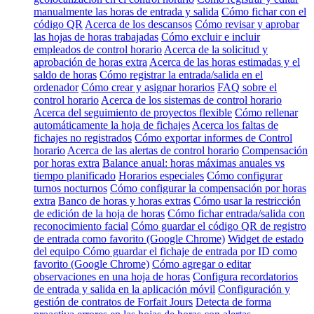
manualmente las horas de entrada y salida
Cómo fichar con el
código QR
Acerca de los descansos
Cómo revisar y aprobar
las hojas de horas trabajadas
Cómo excluir e incluir
empleados de control horario
Acerca de la solicitud y
aprobación de horas extra
Acerca de las horas estimadas y el
saldo de horas
Cómo registrar la entrada/salida en el
ordenador
Cómo crear y asignar horarios
FAQ sobre el
control horario
Acerca de los sistemas de control horario
Acerca del seguimiento de proyectos flexible
Cómo rellenar
automáticamente la hoja de fichajes
Acerca los faltas de
fichajes no registrados
Cómo exportar informes de Control
horario
Acerca de las alertas de control horario
Compensación
por horas extra
Balance anual: horas máximas anuales vs
tiempo planificado
Horarios especiales
Cómo configurar
turnos nocturnos
Cómo configurar la compensación por horas
extra
Banco de horas y horas extras
Cómo usar la restricción
de edición de la hoja de horas
Cómo fichar entrada/salida con
reconocimiento facial
Cómo guardar el código QR de registro
de entrada como favorito (Google Chrome)
Widget de estado
del equipo
Cómo guardar el fichaje de entrada por ID como
favorito (Google Chrome)
Cómo agregar o editar
observaciones en una hoja de horas
Configura recordatorios
de entrada y salida en la aplicación móvil
Configuración y
gestión de contratos de Forfait Jours
Detecta de forma