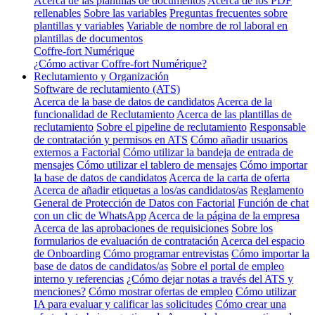
Acerca de las plantillas de documentos
Acerca de los PDF
rellenables
Sobre las variables
Preguntas frecuentes sobre
plantillas y variables
Variable de nombre de rol laboral en
plantillas de documentos
Coffre-fort Numérique
¿Cómo activar Coffre-fort Numérique?
Reclutamiento y Organización
Software de reclutamiento (ATS)
Acerca de la base de datos de candidatos
Acerca de la
funcionalidad de Reclutamiento
Acerca de las plantillas de
reclutamiento
Sobre el pipeline de reclutamiento
Responsable
de contratación y permisos en ATS
Cómo añadir usuarios
externos a Factorial
Cómo utilizar la bandeja de entrada de
mensajes
Cómo utilizar el tablero de mensajes
Cómo importar
la base de datos de candidatos
Acerca de la carta de oferta
Acerca de añadir etiquetas a los/as candidatos/as
Reglamento
General de Protección de Datos con Factorial
Función de chat
con un clic de WhatsApp
Acerca de la página de la empresa
Acerca de las aprobaciones de requisiciones
Sobre los
formularios de evaluación de contratación
Acerca del espacio
de Onboarding
Cómo programar entrevistas
Cómo importar la
base de datos de candidatos/as
Sobre el portal de empleo
interno y referencias
¿Cómo dejar notas a través del ATS y
menciones?
Cómo mostrar ofertas de empleo
Cómo utilizar
IA para evaluar y calificar las solicitudes
Cómo crear una