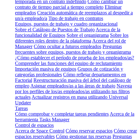
temporada en un contrato indefinido
Cómo cambiar un
contrato de tiempo parcial a tiempo completo
Eliminar
empleados
Creación automática de reemplazos al despedir a
un/a empleado/a
Tipo de trabajo en contratos
Equipos, puestos de trabajo y cuadro organizacional
Sobre el Catálogo de Puestos de Trabajo
Acerca de la
funcionalidad de Equipos
Sobre el organigrama
Sobre los
diferentes roles dentro de la plataforma
Acerca del rol de
Manager
Cómo ocultar a futuros empleados
Preguntas
frecuentes sobre equipos, puestos de trabajo y organigrama
¿Cómo establecer el período de prueba de los empleados/as?
Comprender las funciones del equipo de reclutamiento
Importación masiva de equipos
Grupos de cotización y
categorías profesionales
Cómo reflejar departamentos en
Factorial
Reestructuración masiva del árbol del catálogo de
empleo
Asignar empleados/as a las áreas de trabajo
Navega
por los perfiles de los/as empleados/as utilizando tus filtros
actuales
Actualizar registros en masa utilizando Universal
Updater
Tareas
Cómo comprobar y completar tareas pendientes
Acerca de la
herramienta Tasks Manager
Control de espacios
Acerca de Space Control
Cómo reservar espacios
Cómo crear
espacios reservables
Cómo gestionar tus reservas
Preguntas