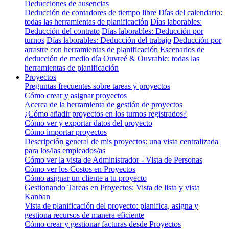
Deducciones de ausencias
Deducción de contadores de tiempo libre
Días del calendario:
todas las herramientas de planificación
Días laborables:
Deducción del contrato
Días laborables: Deducción por
turnos
Días laborables: Deducción del trabajo
Deducción por
arrastre con herramientas de planificación
Escenarios de
deducción de medio día
Ouvreé & Ouvrable: todas las
herramientas de planificación
Proyectos
Preguntas frecuentes sobre tareas y proyectos
Cómo crear y asignar proyectos
Acerca de la herramienta de gestión de proyectos
¿Cómo añadir proyectos en los turnos registrados?
Cómo ver y exportar datos del proyecto
Cómo importar proyectos
Descripción general de mis proyectos: una vista centralizada
para los/las empleados/as
Cómo ver la vista de Administrador - Vista de Personas
Cómo ver los Costos en Proyectos
Cómo asignar un cliente a tu proyecto
Gestionando Tareas en Proyectos: Vista de lista y vista
Kanban
Vista de planificación del proyecto: planifica, asigna y
gestiona recursos de manera eficiente
Cómo crear y gestionar facturas desde Proyectos