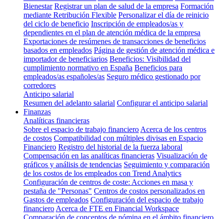
Bienestar
Registrar un plan de salud de la empresa
Formación
mediante Retribución Flexible
Personalizar el día de reinicio
del ciclo de beneficio
Inscripción de empleados/as y
dependientes en el plan de atención médica de la empresa
Exportaciones de resúmenes de transacciones de beneficios
basados en empleados
Página de gestión de atención médica e
importador de beneficiarios
Beneficios: Visibilidad del
cumplimiento normativo en España
Beneficios para
empleados/as españoles/as
Seguro médico gestionado por
corredores
Anticipo salarial
Resumen del adelanto salarial
Configurar el anticipo salarial
Finanzas
Analíticas financieras
Sobre el espacio de trabajo financiero
Acerca de los centros
de costos
Compatibilidad con múltiples divisas en Espacio
Financiero
Registro del historial de la fuerza laboral
Compensación en las analíticas financieras
Visualización de
gráficos y análisis de tendencias
Seguimiento y comparación
de los costos de los empleados con Trend Analytics
Configuración de centros de coste: Acciones en masa y
pestaña de "Personas"
Centros de costos personalizados en
Gastos de empleados
Configuración del espacio de trabajo
financiero
Acerca de FTE en Financial Workspace
Comparación de conceptos de nómina en el ámbito financiero