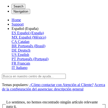
Search
Navigation
Home
Support
Español (España)
ES
Español (España)
MX
Español (México)
CA
Catalan
BR
Português (Brasil)
DE
Deutsch
US
English
PT
Português (Portugal)
FR
Français
IT
Italiano
Temas populares:
¿Cómo contactar con Atención al Cliente?
Acerca
de la configuración del ausencias: descripción general
Lo sentimos, no hemos encontrado ningún artículo relevante
para ti.