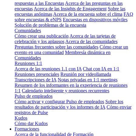
respuestas a las Encuestas
Acerca de las preguntas en las
encuestas
Acerca de las Insights de Engagement
Sobre las
encuestas anónimas
Acerca de la encuesta sobre el clima
FAQ
sobre encuestas & eNPS
Encuestas en dispositivos móviles
Solución de problemas de la encuesta
Comunidades
Cómo crear una publicación
Acerca de las tarjetas de
celebración y los aplausos
Acerca de las comunidades
Preguntas frecuentes sobre las comunidades
Cómo crear un
evento en una comunidad
Membresía dinámica en
Comunidades
Reuniones 1:1
Acerca de las reuniones 1.1 con IA
Chat con IA en 1:1
Reuniones presenciales
Reunión por videollamada
Transcripciones de IA
Notas privadas en 1:1 meetings
Resumen de los informantes en la experiencia de reuniones
1:1
Calendario inteligente y reuniones recurrentes
Pulso de empleados
Cómo activar y configurar Pulso de empleados
Sobre los
resultados de participación y los informes de IA
Cómo enviar
registros de Pulse
Kudos
Cómo dar Kudos
Formaciones
Acerca de la funcionalidad de Formación