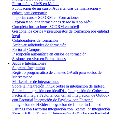
Formación y LMS en Mobile
Publicación de un curso: Advertencias de finalización y
enlace para compartir
Importar cursos SCORM en Formaciones
Explora y solicita formaciones desde la App Móvil
Completa formaciones SCORM en móvil
Gestiona los costos y presupuestos de formación por entidad
legal
Colaboradores de formación
Archivar solicitudes de formación
Factorial Campus
Inscripción automática en cursos de formación
Sesiones en vivo en Formaciones
Apps e Integraciones
Suprema Integration
Registro programático de clientes OAuth para socios de
Marketplace
Marketplace de integraciones
Sobre la integración Innux
Sobre la integración de Indeed
Sobre la integración con idealDisc
Integración de Cobee con
Factorial
Integra Factorial con Gmail
Integración de Outlook
con Factorial
Integración de Payflow con Factorial
Integración de HRider
Integración de LinkedIn Limited
Listings con Factorial
Integración con Teamtailor
Integración
Breezy HR en Factorial!
Integración de Desky con Factorial