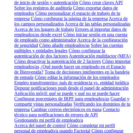
de inicio de sesión y autenticación
Cómo crear claves API
Sobre los registros de auditoría
Cómo exportar datos de
empleados
Cómo personalizar el espacio de trabajo de tu
empresa
Cómo configurar la página de la empresa
Acerca de
los campos personalizados
Acerca de las tablas personalizadas
Acerca de los lugares de trabajo
Errores al importar datos de
empleados/as desde excel
Cómo iniciar sesión en una cuenta
de empleado como administrador
Acerca de la configuración
de seguridad
Cómo añadir empleados/as
Sobre las cuentas
múltiples y entidades legales
Cómo configurar la
autenticación de dos factores
Autenticación multifactor (MFA)
Cómo desactivar la autenticación de 2 factores
Cómo importar
empleados/as
¿Qué puede hacer un empleado en el Espacio
de Bienvenida?
Toma de decisiones inteligentes en la bandeja
de entrada
Cómo editar la información de los empleados
Empleo transfronterizo: país de residencia vs. entidad jurídica
Depurar notificaciones push desde el panel de administración
Aplicación móvil: qué se puede y qué no se puede hacer
Configurar porcentajes de IRPF para empleados/as
Guardar y
compartir vistas personalizadas
Verificando los dominios de tu
empresa
Cambiar correos electrónicos en masa
Contacto
técnico para notificaciones de errores de API
Gestionando mi perfil de empleado/a
Acerca del panel de control
Cómo completar mi perfil
personal de empleado/a usando Factorial
Cómo configurar