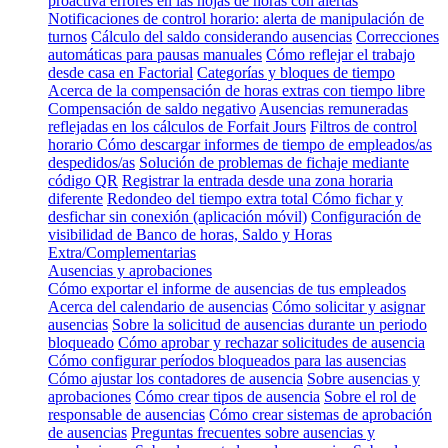
proactiva errores en las hojas de horas con alertas
Notificaciones de control horario: alerta de manipulación de
turnos
Cálculo del saldo considerando ausencias
Correcciones
automáticas para pausas manuales
Cómo reflejar el trabajo
desde casa en Factorial
Categorías y bloques de tiempo
Acerca de la compensación de horas extras con tiempo libre
Compensación de saldo negativo
Ausencias remuneradas
reflejadas en los cálculos de Forfait Jours
Filtros de control
horario
Cómo descargar informes de tiempo de empleados/as
despedidos/as
Solución de problemas de fichaje mediante
código QR
Registrar la entrada desde una zona horaria
diferente
Redondeo del tiempo extra total
Cómo fichar y
desfichar sin conexión (aplicación móvil)
Configuración de
visibilidad de Banco de horas, Saldo y Horas
Extra/Complementarias
Ausencias y aprobaciones
Cómo exportar el informe de ausencias de tus empleados
Acerca del calendario de ausencias
Cómo solicitar y asignar
ausencias
Sobre la solicitud de ausencias durante un periodo
bloqueado
Cómo aprobar y rechazar solicitudes de ausencia
Cómo configurar períodos bloqueados para las ausencias
Cómo ajustar los contadores de ausencia
Sobre ausencias y
aprobaciones
Cómo crear tipos de ausencia
Sobre el rol de
responsable de ausencias
Cómo crear sistemas de aprobación
de ausencias
Preguntas frecuentes sobre ausencias y