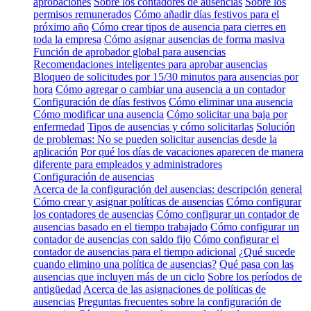
aprobaciones
Sobre los contadores de ausencias
Sobre los
permisos remunerados
Cómo añadir días festivos para el
próximo año
Cómo crear tipos de ausencia para cierres en
toda la empresa
Cómo asignar ausencias de forma masiva
Función de aprobador global para ausencias
Recomendaciones inteligentes para aprobar ausencias
Bloqueo de solicitudes por 15/30 minutos para ausencias por
hora
Cómo agregar o cambiar una ausencia a un contador
Configuración de días festivos
Cómo eliminar una ausencia
Cómo modificar una ausencia
Cómo solicitar una baja por
enfermedad
Tipos de ausencias y cómo solicitarlas
Solución
de problemas: No se pueden solicitar ausencias desde la
aplicación
Por qué los días de vacaciones aparecen de manera
diferente para empleados y administradores
Configuración de ausencias
Acerca de la configuración del ausencias: descripción general
Cómo crear y asignar políticas de ausencias
Cómo configurar
los contadores de ausencias
Cómo configurar un contador de
ausencias basado en el tiempo trabajado
Cómo configurar un
contador de ausencias con saldo fijo
Cómo configurar el
contador de ausencias para el tiempo adicional
¿Qué sucede
cuando elimino una política de ausencias?
Qué pasa con las
ausencias que incluyen más de un ciclo
Sobre los períodos de
antigüedad
Acerca de las asignaciones de políticas de
ausencias
Preguntas frecuentes sobre la configuración de