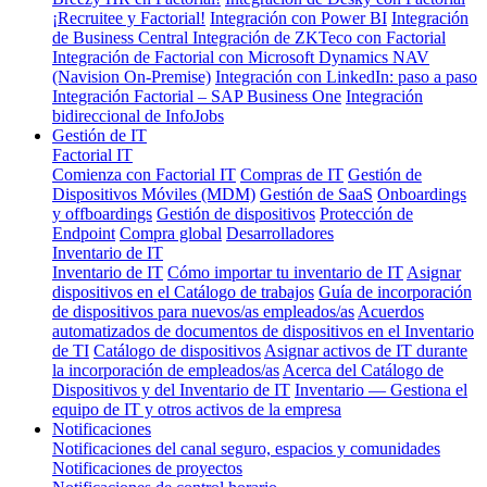
¡Recruitee y Factorial!
Integración con Power BI
Integración
de Business Central
Integración de ZKTeco con Factorial
Integración de Factorial con Microsoft Dynamics NAV
(Navision On-Premise)
Integración con LinkedIn: paso a paso
Integración Factorial – SAP Business One
Integración
bidireccional de InfoJobs
Gestión de IT
Factorial IT
Comienza con Factorial IT
Compras de IT
Gestión de
Dispositivos Móviles (MDM)
Gestión de SaaS
Onboardings
y offboardings
Gestión de dispositivos
Protección de
Endpoint
Compra global
Desarrolladores
Inventario de IT
Inventario de IT
Cómo importar tu inventario de IT
Asignar
dispositivos en el Catálogo de trabajos
Guía de incorporación
de dispositivos para nuevos/as empleados/as
Acuerdos
automatizados de documentos de dispositivos en el Inventario
de TI
Catálogo de dispositivos
Asignar activos de IT durante
la incorporación de empleados/as
Acerca del Catálogo de
Dispositivos y del Inventario de IT
Inventario — Gestiona el
equipo de IT y otros activos de la empresa
Notificaciones
Notificaciones del canal seguro, espacios y comunidades
Notificaciones de proyectos