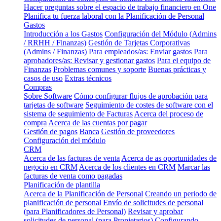
Hacer preguntas sobre el espacio de trabajo financiero en One
Planifica tu fuerza laboral con la Planificación de Personal
Gastos
Introducción a los Gastos
Configuración del Módulo (Admins
/ RRHH / Finanzas)
Gestión de Tarjetas Corporativas
(Admins / Finanzas)
Para empleados/as: Enviar gastos
Para
aprobadores/as: Revisar y gestionar gastos
Para el equipo de
Finanzas
Problemas comunes y soporte
Buenas prácticas y
casos de uso
Extras técnicos
Compras
Sobre Software
Cómo configurar flujos de aprobación para
tarjetas de software
Seguimiento de costes de software con el
sistema de seguimiento de Facturas
Acerca del proceso de
compra
Acerca de las cuentas por pagar
Gestión de pagos
Banca
Gestión de proveedores
Configuración del módulo
CRM
Acerca de las facturas de venta
Acerca de as oportunidades de
negocio en CRM
Acerca de los clientes en CRM
Marcar las
facturas de venta como pagadas
Planificación de plantilla
Acerca de la Planificación de Personal
Creando un periodo de
planificación de personal
Envío de solicitudes de personal
(para Planificadores de Personal)
Revisar y aprobar
solicitudes de personal (para Propietarios)
Configurando