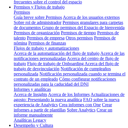
frecuentes sobre el control del espacio
Permisos y Flujos de trabajo
Permisos
Guía breve sobre Permisos
Acerca de los usuarios externos
Sobre rol de administrador
Permisos granulares para carpetas
de documentos
Grupo de permisos del Espacio de bienvenida
Permisos de organización
Permisos de tiempo
Permisos de
talento
Permisos de empresa
Otros permisos
Permisos de
nómina
Permisos de finanzas
Flujos de trabajo y automatizaciones
Acerca de la automatización del flujo de trabajo
Acerca de las
notificaciones personalizadas
Acerca del centro de flujo de
trabajo
Flujo de trabajo de Onboarding
Acerca del flujo de
trabajo de desvinculación
Notificación de cumpleaños
personalizada
Notificación personalizada cuando se termina el
contrato de un empleado
Cómo configurar notificaciones
personalizadas para la caducidad del DNI
Informes y analíticas
Acerca de Insights
Acerca de los Informes
Actualizaciones de
agosto: Presentando la nueva analítica
FAQ sobre la nueva
experiencia de Analytics
Crea informes con One
Crear
informes a partir de plantillas
Sobre Analytics
Crear un
informe manualmente
Analíticas Legacy
Desempeño y Cultura