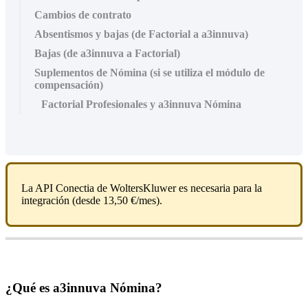
Cambios de contrato
Absentismos y bajas (de Factorial a a3innuva)
Bajas (de a3innuva a Factorial)
Suplementos de Nómina (si se utiliza el módulo de
compensación)
Factorial Profesionales y a3innuva Nómina
La
API
Conectia
de
WoltersKluwer
es
necesaria
para
la
integraci
ó
n
(
desde
13
,
50
€
/
mes
)
.
¿
Qu
é
es
a3innuva
N
ó
mina
?