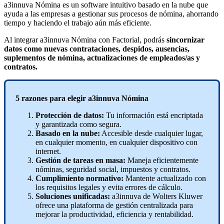
a3innuva
N
ó
mina
es
un
software
intuitivo
basado
en
la
nube
que
ayuda
a
las
empresas
a
gestionar
sus
procesos
de
n
ó
mina
,
ahorrando
tiempo
y
haciendo
el
trabajo
a
ú
n
m
á
s
eficiente
.
Al
integrar
a3innuva
N
ó
mina
con
Factorial
,
podr
á
s
sincornizar
datos
como
nuevas
contrataciones
,
despidos
,
ausencias
,
suplementos
de
n
ó
mina
,
actualizaciones
de
empleados
/
as
y
contratos
.
5
razones
para
elegir
a3innuva
N
ó
mina
Protecci
ó
n
de
datos
:
Tu
informaci
ó
n
est
á
encriptada
y
garantizada
como
segura
.
Basado
en
la
nube
:
Accesible
desde
cualquier
lugar
,
en
cualquier
momento
,
en
cualquier
dispositivo
con
internet
.
Gesti
ó
n
de
tareas
en
masa
:
Maneja
eficientemente
n
ó
minas
,
seguridad
social
,
impuestos
y
contratos
.
Cumplimiento
normativo
:
Mantente
actualizado
con
los
requisitos
legales
y
evita
errores
de
c
á
lculo
.
Soluciones
unificadas
:
a3innuva
de
Wolters
Kluwer
ofrece
una
plataforma
de
gesti
ó
n
centralizada
para
mejorar
la
productividad
,
eficiencia
y
rentabilidad
.