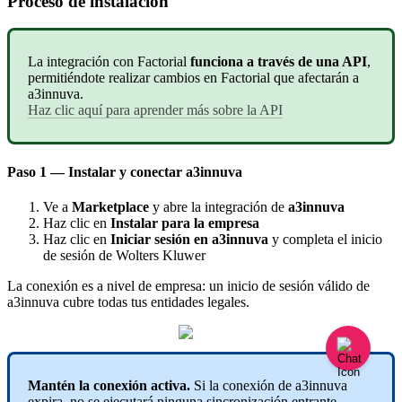
Proceso
de
instalaci
ó
n
La
integraci
ó
n
con
Factorial
funciona
a
trav
é
s
de
una
API
,
permiti
é
ndote
realizar
cambios
en
Factorial
que
afectar
á
n
a
a3innuva
.
Haz
clic
aqu
í
para
aprender
m
á
s
sobre
la
API
Paso
1
—
Instalar
y
conectar
a3innuva
Ve
a
Marketplace
y
abre
la
integraci
ó
n
de
a3innuva
Haz
clic
en
Instalar
para
la
empresa
Haz
clic
en
Iniciar
sesi
ó
n
en
a3innuva
y
completa
el
inicio
de
sesi
ó
n
de
Wolters
Kluwer
La
conexi
ó
n
es
a
nivel
de
empresa
:
un
inicio
de
sesi
ó
n
v
á
lido
de
a3innuva
cubre
todas
tus
entidades
legales
.
Mant
é
n
la
conexi
ó
n
activa
.
Si
la
conexi
ó
n
de
a3innuva
expira
,
no
se
ejecutar
á
ninguna
sincronizaci
ó
n
entrante
.