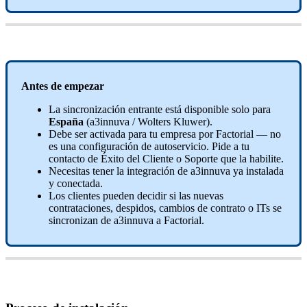
Antes
de
empezar
La
sincronizaci
ó
n
entrante
est
á
disponible
solo
para
Espa
ñ
a
(
a3innuva
/
Wolters
Kluwer
)
.
Debe
ser
activada
para
tu
empresa
por
Factorial
—
no
es
una
configuraci
ó
n
de
autoservicio
.
Pide
a
tu
contacto
de
É
xito
del
Cliente
o
Soporte
que
la
habilite
.
Necesitas
tener
la
integraci
ó
n
de
a3innuva
ya
instalada
y
conectada
.
Los
clientes
pueden
decidir
si
las
nuevas
contrataciones
,
despidos
,
cambios
de
contrato
o
ITs
se
sincronizan
de
a3innuva
a
Factorial
.