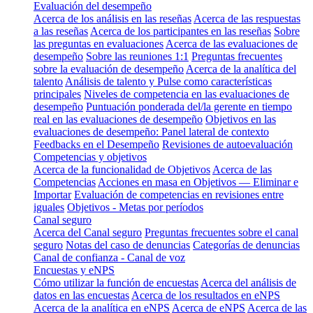
Evaluación del desempeño
Acerca de los análisis en las reseñas
Acerca de las respuestas
a las reseñas
Acerca de los participantes en las reseñas
Sobre
las preguntas en evaluaciones
Acerca de las evaluaciones de
desempeño
Sobre las reuniones 1:1
Preguntas frecuentes
sobre la evaluación de desempeño
Acerca de la analítica del
talento
Análisis de talento y Pulse como características
principales
Niveles de competencia en las evaluaciones de
desempeño
Puntuación ponderada del/la gerente en tiempo
real en las evaluaciones de desempeño
Objetivos en las
evaluaciones de desempeño: Panel lateral de contexto
Feedbacks en el Desempeño
Revisiones de autoevaluación
Competencias y objetivos
Acerca de la funcionalidad de Objetivos
Acerca de las
Competencias
Acciones en masa en Objetivos — Eliminar e
Importar
Evaluación de competencias en revisiones entre
iguales
Objetivos - Metas por períodos
Canal seguro
Acerca del Canal seguro
Preguntas frecuentes sobre el canal
seguro
Notas del caso de denuncias
Categorías de denuncias
Canal de confianza - Canal de voz
Encuestas y eNPS
Cómo utilizar la función de encuestas
Acerca del análisis de
datos en las encuestas
Acerca de los resultados en eNPS
Acerca de la analítica en eNPS
Acerca de eNPS
Acerca de las