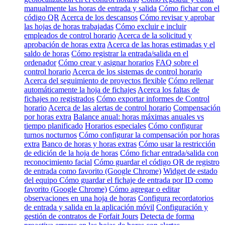
manualmente las horas de entrada y salida
Cómo fichar con el
código QR
Acerca de los descansos
Cómo revisar y aprobar
las hojas de horas trabajadas
Cómo excluir e incluir
empleados de control horario
Acerca de la solicitud y
aprobación de horas extra
Acerca de las horas estimadas y el
saldo de horas
Cómo registrar la entrada/salida en el
ordenador
Cómo crear y asignar horarios
FAQ sobre el
control horario
Acerca de los sistemas de control horario
Acerca del seguimiento de proyectos flexible
Cómo rellenar
automáticamente la hoja de fichajes
Acerca los faltas de
fichajes no registrados
Cómo exportar informes de Control
horario
Acerca de las alertas de control horario
Compensación
por horas extra
Balance anual: horas máximas anuales vs
tiempo planificado
Horarios especiales
Cómo configurar
turnos nocturnos
Cómo configurar la compensación por horas
extra
Banco de horas y horas extras
Cómo usar la restricción
de edición de la hoja de horas
Cómo fichar entrada/salida con
reconocimiento facial
Cómo guardar el código QR de registro
de entrada como favorito (Google Chrome)
Widget de estado
del equipo
Cómo guardar el fichaje de entrada por ID como
favorito (Google Chrome)
Cómo agregar o editar
observaciones en una hoja de horas
Configura recordatorios
de entrada y salida en la aplicación móvil
Configuración y
gestión de contratos de Forfait Jours
Detecta de forma