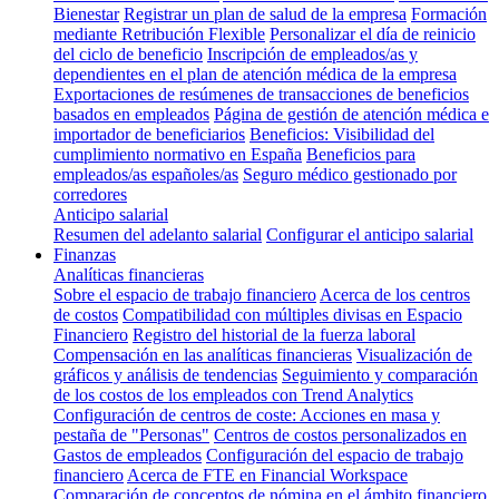
Bienestar
Registrar un plan de salud de la empresa
Formación
mediante Retribución Flexible
Personalizar el día de reinicio
del ciclo de beneficio
Inscripción de empleados/as y
dependientes en el plan de atención médica de la empresa
Exportaciones de resúmenes de transacciones de beneficios
basados en empleados
Página de gestión de atención médica e
importador de beneficiarios
Beneficios: Visibilidad del
cumplimiento normativo en España
Beneficios para
empleados/as españoles/as
Seguro médico gestionado por
corredores
Anticipo salarial
Resumen del adelanto salarial
Configurar el anticipo salarial
Finanzas
Analíticas financieras
Sobre el espacio de trabajo financiero
Acerca de los centros
de costos
Compatibilidad con múltiples divisas en Espacio
Financiero
Registro del historial de la fuerza laboral
Compensación en las analíticas financieras
Visualización de
gráficos y análisis de tendencias
Seguimiento y comparación
de los costos de los empleados con Trend Analytics
Configuración de centros de coste: Acciones en masa y
pestaña de "Personas"
Centros de costos personalizados en
Gastos de empleados
Configuración del espacio de trabajo
financiero
Acerca de FTE en Financial Workspace
Comparación de conceptos de nómina en el ámbito financiero