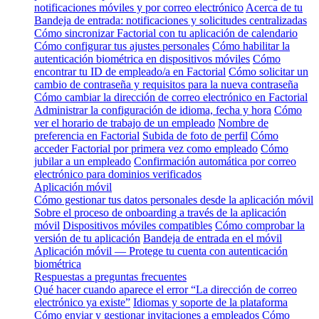
notificaciones móviles y por correo electrónico
Acerca de tu
Bandeja de entrada: notificaciones y solicitudes centralizadas
Cómo sincronizar Factorial con tu aplicación de calendario
Cómo configurar tus ajustes personales
Cómo habilitar la
autenticación biométrica en dispositivos móviles
Cómo
encontrar tu ID de empleado/a en Factorial
Cómo solicitar un
cambio de contraseña y requisitos para la nueva contraseña
Cómo cambiar la dirección de correo electrónico en Factorial
Administrar la configuración de idioma, fecha y hora
Cómo
ver el horario de trabajo de un empleado
Nombre de
preferencia en Factorial
Subida de foto de perfil
Cómo
acceder Factorial por primera vez como empleado
Cómo
jubilar a un empleado
Confirmación automática por correo
electrónico para dominios verificados
Aplicación móvil
Cómo gestionar tus datos personales desde la aplicación móvil
Sobre el proceso de onboarding a través de la aplicación
móvil
Dispositivos móviles compatibles
Cómo comprobar la
versión de tu aplicación
Bandeja de entrada en el móvil
Aplicación móvil — Protege tu cuenta con autenticación
biométrica
Respuestas a preguntas frecuentes
Qué hacer cuando aparece el error “La dirección de correo
electrónico ya existe”
Idiomas y soporte de la plataforma
Cómo enviar y gestionar invitaciones a empleados
Cómo