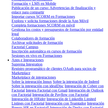
Formación y LMS en Mobile
Publicación de un curso: Advertencias de finalización y
enlace para compartir
Importar cursos SCORM en Formaciones
Explora y solicita formaciones desde la App Móvil
Completa formaciones SCORM en móvil
Gestiona los costos y presupuestos de formación por entidad
legal
Colaboradores de formación
Archivar solicitudes de formación
Factorial Campus
Inscripción automática en cursos de formación
Sesiones en vivo en Formaciones
Apps e Integraciones
Suprema Integration
Registro programático de clientes OAuth para socios de
Marketplace
Marketplace de integraciones
Sobre la integración Innux
Sobre la integración de Indeed
Sobre la integración con idealDisc
Integración de Cobee con
Factorial
Integra Factorial con Gmail
Integración de Outlook
con Factorial
Integración de Payflow con Factorial
Integración de HRider
Integración de LinkedIn Limited
Listings con Factorial
Integración con Teamtailor
Integración
Breezy HR en Factorial!
Integración de Desky con Factorial