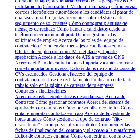
oferta de trabajo y gestionarla
Acerca de las perspectivas de
reclutamiento
Cómo subir CVs de forma masiva
Cómo enviar
correos electrónicos automáticos a los candidatos al pasar de
una fase a otra
Preguntas frecuentes sobre el sistema de
seguimiento de solicitantes
Cómo configurar plantillas de
mensajes de rechazo
Cómo llamar a candidatos desde tu
teléfono
Integración multiportal
Cómo gestionar las
solicitudes de empleo
Acerca de los roles del equipo de
contratación
Cómo enviar mensajes a candidatos en masa
Ofertas de empleo premium: Marketplace y flujo de
aprobación
Accede a los datos de ATS a través de ONE
Acerca del Plan de contrataciones
Importa vacantes en masa
con el importador universal
Extraer datos de candidatos/as de
CVs escaneados
Gestiona el acceso del equipo de
contratación por fase de reclutamiento
Publica una oferta de
trabajo solo en la página de carreras de tu empresa
Contratos y finalizaciones
Acerca de los/las empleados/as despedidos/as
Acerca de
Contratos
Cómo gestionar contratos
Acerca del sistema de
aprobación de contratos
Cómo personalizar contratos
Cómo
editar e importar contratos en masa
Acerca de la gestión de
horas anuales
Cómo gestionar el tipo de contrato “fijo-
discontinuo”
Cómo personalizar contratos
Comprender las
fechas de finalización del contrato y el acceso a la plataforma
Editor de contratos en masa
Cómo convertir un contrato de