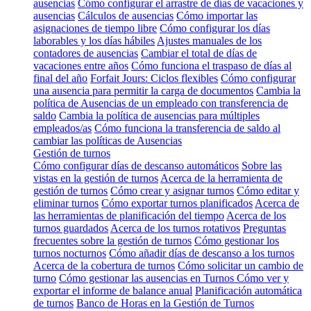
ausencias
Cómo configurar el arrastre de días de vacaciones y
ausencias
Cálculos de ausencias
Cómo importar las
asignaciones de tiempo libre
Cómo configurar los días
laborables y los días hábiles
Ajustes manuales de los
contadores de ausencias
Cambiar el total de días de
vacaciones entre años
Cómo funciona el traspaso de días al
final del año
Forfait Jours: Ciclos flexibles
Cómo configurar
una ausencia para permitir la carga de documentos
Cambia la
política de Ausencias de un empleado con transferencia de
saldo
Cambia la política de ausencias para múltiples
empleados/as
Cómo funciona la transferencia de saldo al
cambiar las políticas de Ausencias
Gestión de turnos
Cómo configurar días de descanso automáticos
Sobre las
vistas en la gestión de turnos
Acerca de la herramienta de
gestión de turnos
Cómo crear y asignar turnos
Cómo editar y
eliminar turnos
Cómo exportar turnos planificados
Acerca de
las herramientas de planificación del tiempo
Acerca de los
turnos guardados
Acerca de los turnos rotativos
Preguntas
frecuentes sobre la gestión de turnos
Cómo gestionar los
turnos nocturnos
Cómo añadir días de descanso a los turnos
Acerca de la cobertura de turnos
Cómo solicitar un cambio de
turno
Cómo gestionar las ausencias en Turnos
Cómo ver y
exportar el informe de balance anual
Planificación automática
de turnos
Banco de Horas en la Gestión de Turnos