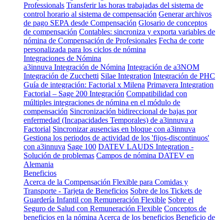
Professionals
Transferir las horas trabajadas del sistema de
control horario al sistema de compensación
Generar archivos
de pago SEPA desde Compensación
Glosario de conceptos
de compensación
Contables: sincroniza y exporta variables de
nómina de Compensación de Profesionales
Fecha de corte
personalizada para los ciclos de nómina
Integraciones de Nómina
a3innuva Integración de Nómina
Integración de a3NOM
Integración de Zucchetti
Silae Integration
Integración de PHC
Guía de integración: Factorial x Milena
Primavera Integration
Factorial – Sage 200 Integración
Compatibilidad con
múltiples integraciones de nómina en el módulo de
compensación
Sincronización bidireccional de bajas por
enfermedad (Incapacidades Temporales) de a3innuva a
Factorial
Sincronizar ausencias en bloque con a3innuva
Gestiona los periodos de actividad de los 'fijos-discontinuos'
con a3innuva
Sage 100
DATEV LAUDS Integration -
Solución de problemas
Campos de nómina DATEV en
Alemania
Beneficios
Acerca de la Compensación Flexible para Comidas y
Transporte - Tarjeta de Beneficios
Sobre de los Tickets de
Guardería Infantil con Remuneración Flexible
Sobre el
Seguro de Salud con Remuneración Flexible
Conceptos de
beneficios en la nómina
Acerca de los beneficios
Beneficio de