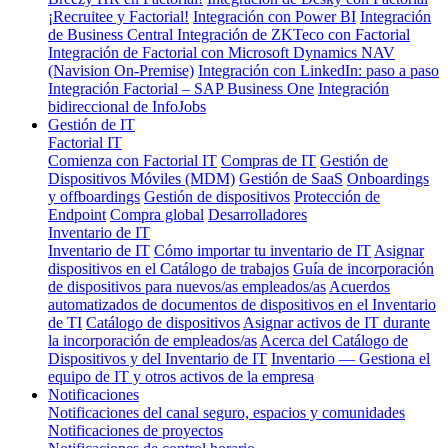
¡Recruitee y Factorial!
Integración con Power BI
Integración
de Business Central
Integración de ZKTeco con Factorial
Integración de Factorial con Microsoft Dynamics NAV
(Navision On-Premise)
Integración con LinkedIn: paso a paso
Integración Factorial – SAP Business One
Integración
bidireccional de InfoJobs
Gestión de IT
Factorial IT
Comienza con Factorial IT
Compras de IT
Gestión de
Dispositivos Móviles (MDM)
Gestión de SaaS
Onboardings
y offboardings
Gestión de dispositivos
Protección de
Endpoint
Compra global
Desarrolladores
Inventario de IT
Inventario de IT
Cómo importar tu inventario de IT
Asignar
dispositivos en el Catálogo de trabajos
Guía de incorporación
de dispositivos para nuevos/as empleados/as
Acuerdos
automatizados de documentos de dispositivos en el Inventario
de TI
Catálogo de dispositivos
Asignar activos de IT durante
la incorporación de empleados/as
Acerca del Catálogo de
Dispositivos y del Inventario de IT
Inventario — Gestiona el
equipo de IT y otros activos de la empresa
Notificaciones
Notificaciones del canal seguro, espacios y comunidades
Notificaciones de proyectos