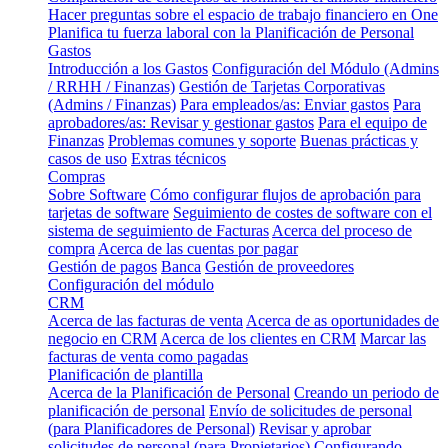
Hacer preguntas sobre el espacio de trabajo financiero en One
Planifica tu fuerza laboral con la Planificación de Personal
Gastos
Introducción a los Gastos
Configuración del Módulo (Admins
/ RRHH / Finanzas)
Gestión de Tarjetas Corporativas
(Admins / Finanzas)
Para empleados/as: Enviar gastos
Para
aprobadores/as: Revisar y gestionar gastos
Para el equipo de
Finanzas
Problemas comunes y soporte
Buenas prácticas y
casos de uso
Extras técnicos
Compras
Sobre Software
Cómo configurar flujos de aprobación para
tarjetas de software
Seguimiento de costes de software con el
sistema de seguimiento de Facturas
Acerca del proceso de
compra
Acerca de las cuentas por pagar
Gestión de pagos
Banca
Gestión de proveedores
Configuración del módulo
CRM
Acerca de las facturas de venta
Acerca de as oportunidades de
negocio en CRM
Acerca de los clientes en CRM
Marcar las
facturas de venta como pagadas
Planificación de plantilla
Acerca de la Planificación de Personal
Creando un periodo de
planificación de personal
Envío de solicitudes de personal
(para Planificadores de Personal)
Revisar y aprobar
solicitudes de personal (para Propietarios)
Configurando