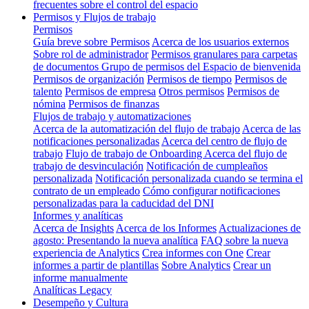
frecuentes sobre el control del espacio
Permisos y Flujos de trabajo
Permisos
Guía breve sobre Permisos
Acerca de los usuarios externos
Sobre rol de administrador
Permisos granulares para carpetas
de documentos
Grupo de permisos del Espacio de bienvenida
Permisos de organización
Permisos de tiempo
Permisos de
talento
Permisos de empresa
Otros permisos
Permisos de
nómina
Permisos de finanzas
Flujos de trabajo y automatizaciones
Acerca de la automatización del flujo de trabajo
Acerca de las
notificaciones personalizadas
Acerca del centro de flujo de
trabajo
Flujo de trabajo de Onboarding
Acerca del flujo de
trabajo de desvinculación
Notificación de cumpleaños
personalizada
Notificación personalizada cuando se termina el
contrato de un empleado
Cómo configurar notificaciones
personalizadas para la caducidad del DNI
Informes y analíticas
Acerca de Insights
Acerca de los Informes
Actualizaciones de
agosto: Presentando la nueva analítica
FAQ sobre la nueva
experiencia de Analytics
Crea informes con One
Crear
informes a partir de plantillas
Sobre Analytics
Crear un
informe manualmente
Analíticas Legacy
Desempeño y Cultura