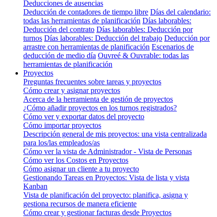
Deducciones de ausencias
Deducción de contadores de tiempo libre
Días del calendario:
todas las herramientas de planificación
Días laborables:
Deducción del contrato
Días laborables: Deducción por
turnos
Días laborables: Deducción del trabajo
Deducción por
arrastre con herramientas de planificación
Escenarios de
deducción de medio día
Ouvreé & Ouvrable: todas las
herramientas de planificación
Proyectos
Preguntas frecuentes sobre tareas y proyectos
Cómo crear y asignar proyectos
Acerca de la herramienta de gestión de proyectos
¿Cómo añadir proyectos en los turnos registrados?
Cómo ver y exportar datos del proyecto
Cómo importar proyectos
Descripción general de mis proyectos: una vista centralizada
para los/las empleados/as
Cómo ver la vista de Administrador - Vista de Personas
Cómo ver los Costos en Proyectos
Cómo asignar un cliente a tu proyecto
Gestionando Tareas en Proyectos: Vista de lista y vista
Kanban
Vista de planificación del proyecto: planifica, asigna y
gestiona recursos de manera eficiente
Cómo crear y gestionar facturas desde Proyectos