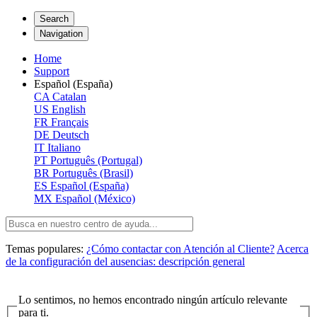
Search
Navigation
Home
Support
Español (España)
CA
Catalan
US
English
FR
Français
DE
Deutsch
IT
Italiano
PT
Português (Portugal)
BR
Português (Brasil)
ES
Español (España)
MX
Español (México)
Temas populares:
¿Cómo contactar con Atención al Cliente?
Acerca
de la configuración del ausencias: descripción general
Lo sentimos, no hemos encontrado ningún artículo relevante
para ti.