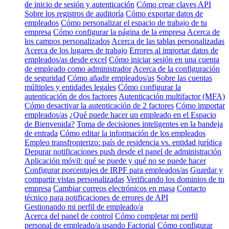
de inicio de sesión y autenticación
Cómo crear claves API
Sobre los registros de auditoría
Cómo exportar datos de
empleados
Cómo personalizar el espacio de trabajo de tu
empresa
Cómo configurar la página de la empresa
Acerca de
los campos personalizados
Acerca de las tablas personalizadas
Acerca de los lugares de trabajo
Errores al importar datos de
empleados/as desde excel
Cómo iniciar sesión en una cuenta
de empleado como administrador
Acerca de la configuración
de seguridad
Cómo añadir empleados/as
Sobre las cuentas
múltiples y entidades legales
Cómo configurar la
autenticación de dos factores
Autenticación multifactor (MFA)
Cómo desactivar la autenticación de 2 factores
Cómo importar
empleados/as
¿Qué puede hacer un empleado en el Espacio
de Bienvenida?
Toma de decisiones inteligentes en la bandeja
de entrada
Cómo editar la información de los empleados
Empleo transfronterizo: país de residencia vs. entidad jurídica
Depurar notificaciones push desde el panel de administración
Aplicación móvil: qué se puede y qué no se puede hacer
Configurar porcentajes de IRPF para empleados/as
Guardar y
compartir vistas personalizadas
Verificando los dominios de tu
empresa
Cambiar correos electrónicos en masa
Contacto
técnico para notificaciones de errores de API
Gestionando mi perfil de empleado/a
Acerca del panel de control
Cómo completar mi perfil
personal de empleado/a usando Factorial
Cómo configurar