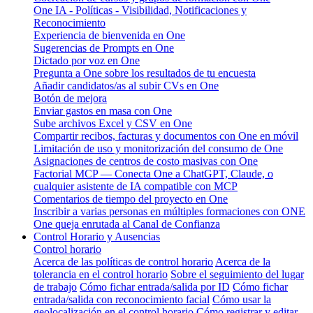
One IA - Políticas - Visibilidad, Notificaciones y
Reconocimiento
Experiencia de bienvenida en One
Sugerencias de Prompts en One
Dictado por voz en One
Pregunta a One sobre los resultados de tu encuesta
Añadir candidatos/as al subir CVs en One
Botón de mejora
Enviar gastos en masa con One
Sube archivos Excel y CSV en One
Compartir recibos, facturas y documentos con One en móvil
Limitación de uso y monitorización del consumo de One
Asignaciones de centros de costo masivas con One
Factorial MCP — Conecta One a ChatGPT, Claude, o
cualquier asistente de IA compatible con MCP
Comentarios de tiempo del proyecto en One
Inscribir a varias personas en múltiples formaciones con ONE
One queja enrutada al Canal de Confianza
Control Horario y Ausencias
Control horario
Acerca de las políticas de control horario
Acerca de la
tolerancia en el control horario
Sobre el seguimiento del lugar
de trabajo
Cómo fichar entrada/salida por ID
Cómo fichar
entrada/salida con reconocimiento facial
Cómo usar la
geolocalización en el control horario
Cómo registrar y editar