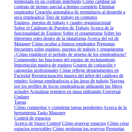
temporada en un contrato indefinido
Cómo cambiar un
contrato de tiempo parcial a tiempo completo
Eliminar
empleados
Creación automática de reemplazos al despedir a
un/a empleado/a
Tipo de trabajo en contratos
Equipos, puestos de trabajo y cuadro organizacional
Sobre el Catálogo de Puestos de Trabajo
Acerca de la
funcionalidad de Equipos
Sobre el organigrama
Sobre los
diferentes roles dentro de la plataforma
Acerca del rol de
Manager
Cómo ocultar a futuros empleados
Preguntas
frecuentes sobre equipos, puestos de trabajo y organigrama
¿Cómo establecer el período de prueba de los empleados/as?
Comprender las funciones del equipo de reclutamiento
Importación masiva de equipos
Grupos de cotización y
categorías profesionales
Cómo reflejar departamentos en
Factorial
Reestructuración masiva del árbol del catálogo de
empleo
Asignar empleados/as a las áreas de trabajo
Navega
por los perfiles de los/as empleados/as utilizando tus filtros
actuales
Actualizar registros en masa utilizando Universal
Updater
Tareas
Cómo comprobar y completar tareas pendientes
Acerca de la
herramienta Tasks Manager
Control de espacios
Acerca de Space Control
Cómo reservar espacios
Cómo crear
espacios reservables
Cómo gestionar tus reservas
Preguntas