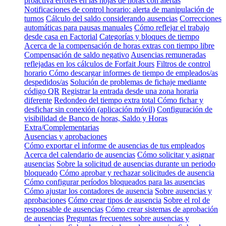
proactiva errores en las hojas de horas con alertas
Notificaciones de control horario: alerta de manipulación de
turnos
Cálculo del saldo considerando ausencias
Correcciones
automáticas para pausas manuales
Cómo reflejar el trabajo
desde casa en Factorial
Categorías y bloques de tiempo
Acerca de la compensación de horas extras con tiempo libre
Compensación de saldo negativo
Ausencias remuneradas
reflejadas en los cálculos de Forfait Jours
Filtros de control
horario
Cómo descargar informes de tiempo de empleados/as
despedidos/as
Solución de problemas de fichaje mediante
código QR
Registrar la entrada desde una zona horaria
diferente
Redondeo del tiempo extra total
Cómo fichar y
desfichar sin conexión (aplicación móvil)
Configuración de
visibilidad de Banco de horas, Saldo y Horas
Extra/Complementarias
Ausencias y aprobaciones
Cómo exportar el informe de ausencias de tus empleados
Acerca del calendario de ausencias
Cómo solicitar y asignar
ausencias
Sobre la solicitud de ausencias durante un periodo
bloqueado
Cómo aprobar y rechazar solicitudes de ausencia
Cómo configurar períodos bloqueados para las ausencias
Cómo ajustar los contadores de ausencia
Sobre ausencias y
aprobaciones
Cómo crear tipos de ausencia
Sobre el rol de
responsable de ausencias
Cómo crear sistemas de aprobación
de ausencias
Preguntas frecuentes sobre ausencias y