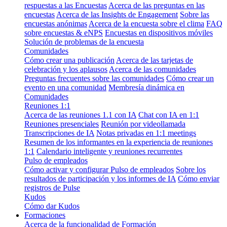
respuestas a las Encuestas
Acerca de las preguntas en las
encuestas
Acerca de las Insights de Engagement
Sobre las
encuestas anónimas
Acerca de la encuesta sobre el clima
FAQ
sobre encuestas & eNPS
Encuestas en dispositivos móviles
Solución de problemas de la encuesta
Comunidades
Cómo crear una publicación
Acerca de las tarjetas de
celebración y los aplausos
Acerca de las comunidades
Preguntas frecuentes sobre las comunidades
Cómo crear un
evento en una comunidad
Membresía dinámica en
Comunidades
Reuniones 1:1
Acerca de las reuniones 1.1 con IA
Chat con IA en 1:1
Reuniones presenciales
Reunión por videollamada
Transcripciones de IA
Notas privadas en 1:1 meetings
Resumen de los informantes en la experiencia de reuniones
1:1
Calendario inteligente y reuniones recurrentes
Pulso de empleados
Cómo activar y configurar Pulso de empleados
Sobre los
resultados de participación y los informes de IA
Cómo enviar
registros de Pulse
Kudos
Cómo dar Kudos
Formaciones
Acerca de la funcionalidad de Formación