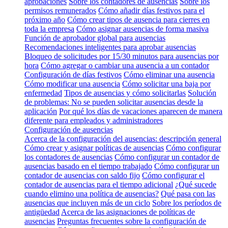
aprobaciones
Sobre los contadores de ausencias
Sobre los
permisos remunerados
Cómo añadir días festivos para el
próximo año
Cómo crear tipos de ausencia para cierres en
toda la empresa
Cómo asignar ausencias de forma masiva
Función de aprobador global para ausencias
Recomendaciones inteligentes para aprobar ausencias
Bloqueo de solicitudes por 15/30 minutos para ausencias por
hora
Cómo agregar o cambiar una ausencia a un contador
Configuración de días festivos
Cómo eliminar una ausencia
Cómo modificar una ausencia
Cómo solicitar una baja por
enfermedad
Tipos de ausencias y cómo solicitarlas
Solución
de problemas: No se pueden solicitar ausencias desde la
aplicación
Por qué los días de vacaciones aparecen de manera
diferente para empleados y administradores
Configuración de ausencias
Acerca de la configuración del ausencias: descripción general
Cómo crear y asignar políticas de ausencias
Cómo configurar
los contadores de ausencias
Cómo configurar un contador de
ausencias basado en el tiempo trabajado
Cómo configurar un
contador de ausencias con saldo fijo
Cómo configurar el
contador de ausencias para el tiempo adicional
¿Qué sucede
cuando elimino una política de ausencias?
Qué pasa con las
ausencias que incluyen más de un ciclo
Sobre los períodos de
antigüedad
Acerca de las asignaciones de políticas de
ausencias
Preguntas frecuentes sobre la configuración de