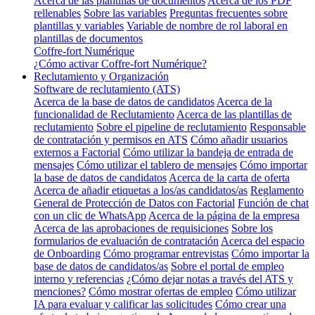
Acerca de las plantillas de documentos
Acerca de los PDF
rellenables
Sobre las variables
Preguntas frecuentes sobre
plantillas y variables
Variable de nombre de rol laboral en
plantillas de documentos
Coffre-fort Numérique
¿Cómo activar Coffre-fort Numérique?
Reclutamiento y Organización
Software de reclutamiento (ATS)
Acerca de la base de datos de candidatos
Acerca de la
funcionalidad de Reclutamiento
Acerca de las plantillas de
reclutamiento
Sobre el pipeline de reclutamiento
Responsable
de contratación y permisos en ATS
Cómo añadir usuarios
externos a Factorial
Cómo utilizar la bandeja de entrada de
mensajes
Cómo utilizar el tablero de mensajes
Cómo importar
la base de datos de candidatos
Acerca de la carta de oferta
Acerca de añadir etiquetas a los/as candidatos/as
Reglamento
General de Protección de Datos con Factorial
Función de chat
con un clic de WhatsApp
Acerca de la página de la empresa
Acerca de las aprobaciones de requisiciones
Sobre los
formularios de evaluación de contratación
Acerca del espacio
de Onboarding
Cómo programar entrevistas
Cómo importar la
base de datos de candidatos/as
Sobre el portal de empleo
interno y referencias
¿Cómo dejar notas a través del ATS y
menciones?
Cómo mostrar ofertas de empleo
Cómo utilizar
IA para evaluar y calificar las solicitudes
Cómo crear una