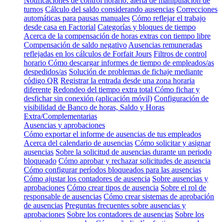
Notificaciones de control horario: alerta de manipulación de
turnos
Cálculo del saldo considerando ausencias
Correcciones
automáticas para pausas manuales
Cómo reflejar el trabajo
desde casa en Factorial
Categorías y bloques de tiempo
Acerca de la compensación de horas extras con tiempo libre
Compensación de saldo negativo
Ausencias remuneradas
reflejadas en los cálculos de Forfait Jours
Filtros de control
horario
Cómo descargar informes de tiempo de empleados/as
despedidos/as
Solución de problemas de fichaje mediante
código QR
Registrar la entrada desde una zona horaria
diferente
Redondeo del tiempo extra total
Cómo fichar y
desfichar sin conexión (aplicación móvil)
Configuración de
visibilidad de Banco de horas, Saldo y Horas
Extra/Complementarias
Ausencias y aprobaciones
Cómo exportar el informe de ausencias de tus empleados
Acerca del calendario de ausencias
Cómo solicitar y asignar
ausencias
Sobre la solicitud de ausencias durante un periodo
bloqueado
Cómo aprobar y rechazar solicitudes de ausencia
Cómo configurar períodos bloqueados para las ausencias
Cómo ajustar los contadores de ausencia
Sobre ausencias y
aprobaciones
Cómo crear tipos de ausencia
Sobre el rol de
responsable de ausencias
Cómo crear sistemas de aprobación
de ausencias
Preguntas frecuentes sobre ausencias y
aprobaciones
Sobre los contadores de ausencias
Sobre los