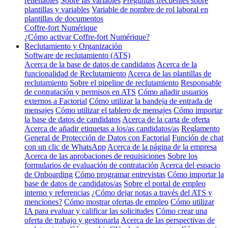
rellenables
Sobre las variables
Preguntas frecuentes sobre
plantillas y variables
Variable de nombre de rol laboral en
plantillas de documentos
Coffre-fort Numérique
¿Cómo activar Coffre-fort Numérique?
Reclutamiento y Organización
Software de reclutamiento (ATS)
Acerca de la base de datos de candidatos
Acerca de la
funcionalidad de Reclutamiento
Acerca de las plantillas de
reclutamiento
Sobre el pipeline de reclutamiento
Responsable
de contratación y permisos en ATS
Cómo añadir usuarios
externos a Factorial
Cómo utilizar la bandeja de entrada de
mensajes
Cómo utilizar el tablero de mensajes
Cómo importar
la base de datos de candidatos
Acerca de la carta de oferta
Acerca de añadir etiquetas a los/as candidatos/as
Reglamento
General de Protección de Datos con Factorial
Función de chat
con un clic de WhatsApp
Acerca de la página de la empresa
Acerca de las aprobaciones de requisiciones
Sobre los
formularios de evaluación de contratación
Acerca del espacio
de Onboarding
Cómo programar entrevistas
Cómo importar la
base de datos de candidatos/as
Sobre el portal de empleo
interno y referencias
¿Cómo dejar notas a través del ATS y
menciones?
Cómo mostrar ofertas de empleo
Cómo utilizar
IA para evaluar y calificar las solicitudes
Cómo crear una
oferta de trabajo y gestionarla
Acerca de las perspectivas de