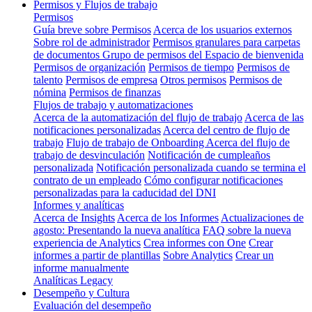
Permisos y Flujos de trabajo
Permisos
Guía breve sobre Permisos
Acerca de los usuarios externos
Sobre rol de administrador
Permisos granulares para carpetas
de documentos
Grupo de permisos del Espacio de bienvenida
Permisos de organización
Permisos de tiempo
Permisos de
talento
Permisos de empresa
Otros permisos
Permisos de
nómina
Permisos de finanzas
Flujos de trabajo y automatizaciones
Acerca de la automatización del flujo de trabajo
Acerca de las
notificaciones personalizadas
Acerca del centro de flujo de
trabajo
Flujo de trabajo de Onboarding
Acerca del flujo de
trabajo de desvinculación
Notificación de cumpleaños
personalizada
Notificación personalizada cuando se termina el
contrato de un empleado
Cómo configurar notificaciones
personalizadas para la caducidad del DNI
Informes y analíticas
Acerca de Insights
Acerca de los Informes
Actualizaciones de
agosto: Presentando la nueva analítica
FAQ sobre la nueva
experiencia de Analytics
Crea informes con One
Crear
informes a partir de plantillas
Sobre Analytics
Crear un
informe manualmente
Analíticas Legacy
Desempeño y Cultura
Evaluación del desempeño