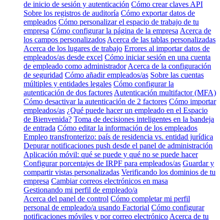
de inicio de sesión y autenticación
Cómo crear claves API
Sobre los registros de auditoría
Cómo exportar datos de
empleados
Cómo personalizar el espacio de trabajo de tu
empresa
Cómo configurar la página de la empresa
Acerca de
los campos personalizados
Acerca de las tablas personalizadas
Acerca de los lugares de trabajo
Errores al importar datos de
empleados/as desde excel
Cómo iniciar sesión en una cuenta
de empleado como administrador
Acerca de la configuración
de seguridad
Cómo añadir empleados/as
Sobre las cuentas
múltiples y entidades legales
Cómo configurar la
autenticación de dos factores
Autenticación multifactor (MFA)
Cómo desactivar la autenticación de 2 factores
Cómo importar
empleados/as
¿Qué puede hacer un empleado en el Espacio
de Bienvenida?
Toma de decisiones inteligentes en la bandeja
de entrada
Cómo editar la información de los empleados
Empleo transfronterizo: país de residencia vs. entidad jurídica
Depurar notificaciones push desde el panel de administración
Aplicación móvil: qué se puede y qué no se puede hacer
Configurar porcentajes de IRPF para empleados/as
Guardar y
compartir vistas personalizadas
Verificando los dominios de tu
empresa
Cambiar correos electrónicos en masa
Gestionando mi perfil de empleado/a
Acerca del panel de control
Cómo completar mi perfil
personal de empleado/a usando Factorial
Cómo configurar
notificaciones móviles y por correo electrónico
Acerca de tu