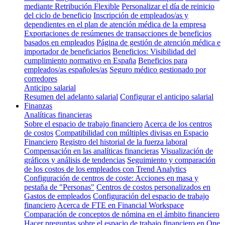
mediante Retribución Flexible
Personalizar el día de reinicio
del ciclo de beneficio
Inscripción de empleados/as y
dependientes en el plan de atención médica de la empresa
Exportaciones de resúmenes de transacciones de beneficios
basados en empleados
Página de gestión de atención médica e
importador de beneficiarios
Beneficios: Visibilidad del
cumplimiento normativo en España
Beneficios para
empleados/as españoles/as
Seguro médico gestionado por
corredores
Anticipo salarial
Resumen del adelanto salarial
Configurar el anticipo salarial
Finanzas
Analíticas financieras
Sobre el espacio de trabajo financiero
Acerca de los centros
de costos
Compatibilidad con múltiples divisas en Espacio
Financiero
Registro del historial de la fuerza laboral
Compensación en las analíticas financieras
Visualización de
gráficos y análisis de tendencias
Seguimiento y comparación
de los costos de los empleados con Trend Analytics
Configuración de centros de coste: Acciones en masa y
pestaña de "Personas"
Centros de costos personalizados en
Gastos de empleados
Configuración del espacio de trabajo
financiero
Acerca de FTE en Financial Workspace
Comparación de conceptos de nómina en el ámbito financiero
Hacer preguntas sobre el espacio de trabajo financiero en One