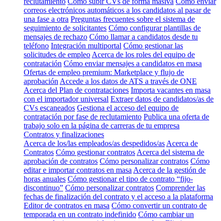
reclutamiento
Cómo subir CVs de forma masiva
Cómo enviar
correos electrónicos automáticos a los candidatos al pasar de
una fase a otra
Preguntas frecuentes sobre el sistema de
seguimiento de solicitantes
Cómo configurar plantillas de
mensajes de rechazo
Cómo llamar a candidatos desde tu
teléfono
Integración multiportal
Cómo gestionar las
solicitudes de empleo
Acerca de los roles del equipo de
contratación
Cómo enviar mensajes a candidatos en masa
Ofertas de empleo premium: Marketplace y flujo de
aprobación
Accede a los datos de ATS a través de ONE
Acerca del Plan de contrataciones
Importa vacantes en masa
con el importador universal
Extraer datos de candidatos/as de
CVs escaneados
Gestiona el acceso del equipo de
contratación por fase de reclutamiento
Publica una oferta de
trabajo solo en la página de carreras de tu empresa
Contratos y finalizaciones
Acerca de los/las empleados/as despedidos/as
Acerca de
Contratos
Cómo gestionar contratos
Acerca del sistema de
aprobación de contratos
Cómo personalizar contratos
Cómo
editar e importar contratos en masa
Acerca de la gestión de
horas anuales
Cómo gestionar el tipo de contrato “fijo-
discontinuo”
Cómo personalizar contratos
Comprender las
fechas de finalización del contrato y el acceso a la plataforma
Editor de contratos en masa
Cómo convertir un contrato de
temporada en un contrato indefinido
Cómo cambiar un