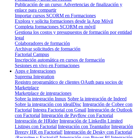
Publicación de un curso: Advertencias de finalización y
enlace para compartir
Importar cursos SCORM en Formaciones
Explora y solicita formaciones desde la App Móvil
Completa formaciones SCORM en móvil
Gestiona los costos y presupuestos de formación por entidad
legal
Colaboradores de formación
Archivar solicitudes de formación
Factorial Campus
Inscripción automática en cursos de formación
Sesiones en vivo en Formaciones
Apps e Integraciones
Suprema Integration
Registro programático de clientes OAuth para socios de
Marketplace
Marketplace de integraciones
Sobre la integración Innux
Sobre la integración de Indeed
Sobre la integración con idealDisc
Integración de Cobee con
Factorial
Integra Factorial con Gmail
Integración de Outlook
con Factorial
Integración de Payflow con Factorial
Integración de HRider
Integración de LinkedIn Limited
Listings con Factorial
Integración con Teamtailor
Integración
Breezy HR en Factorial!
Integración de Desky con Factorial
¡Recruitee y Factorial!
Integración con Power BI
Integración