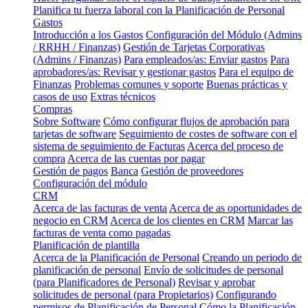
Planifica tu fuerza laboral con la Planificación de Personal
Gastos
Introducción a los Gastos
Configuración del Módulo (Admins
/ RRHH / Finanzas)
Gestión de Tarjetas Corporativas
(Admins / Finanzas)
Para empleados/as: Enviar gastos
Para
aprobadores/as: Revisar y gestionar gastos
Para el equipo de
Finanzas
Problemas comunes y soporte
Buenas prácticas y
casos de uso
Extras técnicos
Compras
Sobre Software
Cómo configurar flujos de aprobación para
tarjetas de software
Seguimiento de costes de software con el
sistema de seguimiento de Facturas
Acerca del proceso de
compra
Acerca de las cuentas por pagar
Gestión de pagos
Banca
Gestión de proveedores
Configuración del módulo
CRM
Acerca de las facturas de venta
Acerca de as oportunidades de
negocio en CRM
Acerca de los clientes en CRM
Marcar las
facturas de venta como pagadas
Planificación de plantilla
Acerca de la Planificación de Personal
Creando un periodo de
planificación de personal
Envío de solicitudes de personal
(para Planificadores de Personal)
Revisar y aprobar
solicitudes de personal (para Propietarios)
Configurando
permisos de Planificación de Personal
Cómo la Planificación