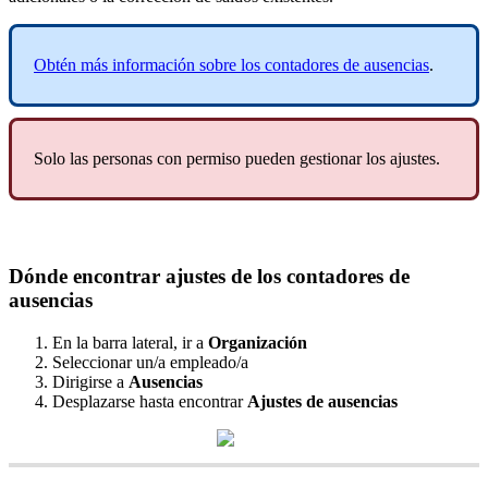
Obt
é
n
m
á
s
informaci
ó
n
sobre
los
contadores
de
ausencias
.
Solo
las
personas
con
permiso
pueden
gestionar
los
ajustes
.
D
ó
nde
encontrar
ajustes
de
los
contadores
de
ausencias
En
la
barra
lateral
,
ir
a
Organizaci
ó
n
Seleccionar
un
/
a
empleado
/
a
Dirigirse
a
Ausencias
Desplazarse
hasta
encontrar
Ajustes
de
ausencias