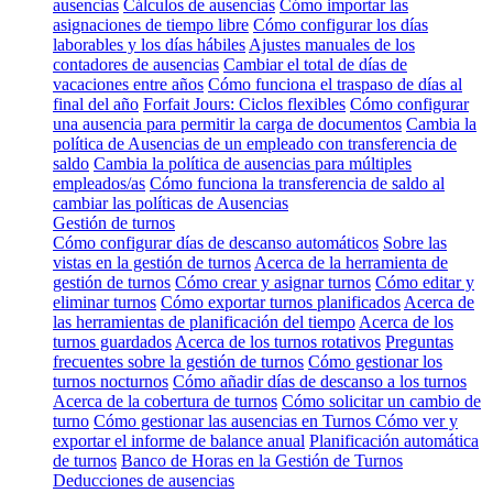
ausencias
Cálculos de ausencias
Cómo importar las
asignaciones de tiempo libre
Cómo configurar los días
laborables y los días hábiles
Ajustes manuales de los
contadores de ausencias
Cambiar el total de días de
vacaciones entre años
Cómo funciona el traspaso de días al
final del año
Forfait Jours: Ciclos flexibles
Cómo configurar
una ausencia para permitir la carga de documentos
Cambia la
política de Ausencias de un empleado con transferencia de
saldo
Cambia la política de ausencias para múltiples
empleados/as
Cómo funciona la transferencia de saldo al
cambiar las políticas de Ausencias
Gestión de turnos
Cómo configurar días de descanso automáticos
Sobre las
vistas en la gestión de turnos
Acerca de la herramienta de
gestión de turnos
Cómo crear y asignar turnos
Cómo editar y
eliminar turnos
Cómo exportar turnos planificados
Acerca de
las herramientas de planificación del tiempo
Acerca de los
turnos guardados
Acerca de los turnos rotativos
Preguntas
frecuentes sobre la gestión de turnos
Cómo gestionar los
turnos nocturnos
Cómo añadir días de descanso a los turnos
Acerca de la cobertura de turnos
Cómo solicitar un cambio de
turno
Cómo gestionar las ausencias en Turnos
Cómo ver y
exportar el informe de balance anual
Planificación automática
de turnos
Banco de Horas en la Gestión de Turnos
Deducciones de ausencias