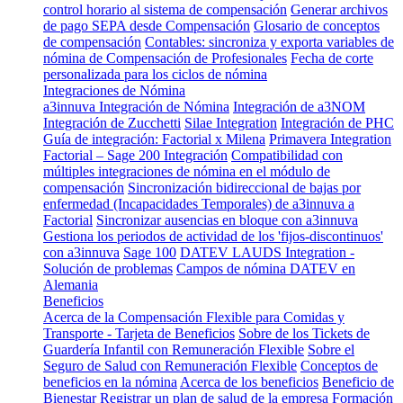
control horario al sistema de compensación
Generar archivos
de pago SEPA desde Compensación
Glosario de conceptos
de compensación
Contables: sincroniza y exporta variables de
nómina de Compensación de Profesionales
Fecha de corte
personalizada para los ciclos de nómina
Integraciones de Nómina
a3innuva Integración de Nómina
Integración de a3NOM
Integración de Zucchetti
Silae Integration
Integración de PHC
Guía de integración: Factorial x Milena
Primavera Integration
Factorial – Sage 200 Integración
Compatibilidad con
múltiples integraciones de nómina en el módulo de
compensación
Sincronización bidireccional de bajas por
enfermedad (Incapacidades Temporales) de a3innuva a
Factorial
Sincronizar ausencias en bloque con a3innuva
Gestiona los periodos de actividad de los 'fijos-discontinuos'
con a3innuva
Sage 100
DATEV LAUDS Integration -
Solución de problemas
Campos de nómina DATEV en
Alemania
Beneficios
Acerca de la Compensación Flexible para Comidas y
Transporte - Tarjeta de Beneficios
Sobre de los Tickets de
Guardería Infantil con Remuneración Flexible
Sobre el
Seguro de Salud con Remuneración Flexible
Conceptos de
beneficios en la nómina
Acerca de los beneficios
Beneficio de
Bienestar
Registrar un plan de salud de la empresa
Formación