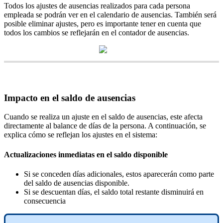
Todos
los
ajustes
de
ausencias
realizados
para
cada
persona
empleada
se
podr
á
n
ver
en
el
calendario
de
ausencias
.
Tambi
é
n
ser
á
posible
eliminar
ajustes
,
pero
es
importante
tener
en
cuenta
que
todos
los
cambios
se
reflejar
á
n
en
el
contador
de
ausencias
.
Impacto
en
el
saldo
de
ausencias
Cuando
se
realiza
un
ajuste
en
el
saldo
de
ausencias
,
este
afecta
directamente
al
balance
de
d
í
as
de
la
persona
.
A
continuaci
ó
n
,
se
explica
c
ó
mo
se
reflejan
los
ajustes
en
el
sistema
:
Actualizaciones
inmediatas
en
el
saldo
disponible
Si
se
conceden
d
í
as
adicionales
,
estos
aparecer
á
n
como
parte
del
saldo
de
ausencias
disponible
.
Si
se
descuentan
d
í
as
,
el
saldo
total
restante
disminuir
á
en
consecuencia