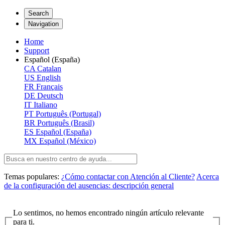
Search
Navigation
Home
Support
Español (España)
CA
Catalan
US
English
FR
Français
DE
Deutsch
IT
Italiano
PT
Português (Portugal)
BR
Português (Brasil)
ES
Español (España)
MX
Español (México)
Temas populares:
¿Cómo contactar con Atención al Cliente?
Acerca
de la configuración del ausencias: descripción general
Lo sentimos, no hemos encontrado ningún artículo relevante
para ti.