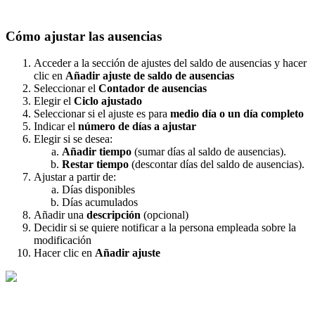
C
ó
mo
ajustar
las
ausencias
Acceder
a
la
secci
ó
n
de
ajustes
del
saldo
de
ausencias
y
hacer
clic
en
A
ñ
adir
ajuste
de
saldo
de
ausencias
Seleccionar
el
Contador
de
ausencias
Elegir
el
Ciclo
ajustado
Seleccionar
si
el
ajuste
es
para
medio
d
í
a
o
un
d
í
a
completo
Indicar
el
n
ú
mero
de
d
í
as
a
ajustar
Elegir
si
se
desea
:
A
ñ
adir
tiempo
(
sumar
d
í
as
al
saldo
de
ausencias
)
.
Restar
tiempo
(
descontar
d
í
as
del
saldo
de
ausencias
)
.
Ajustar
a
partir
de
:
D
í
as
disponibles
D
í
as
acumulados
A
ñ
adir
una
descripci
ó
n
(
opcional
)
Decidir
si
se
quiere
notificar
a
la
persona
empleada
sobre
la
modificaci
ó
n
Hacer
clic
en
A
ñ
adir
ajuste