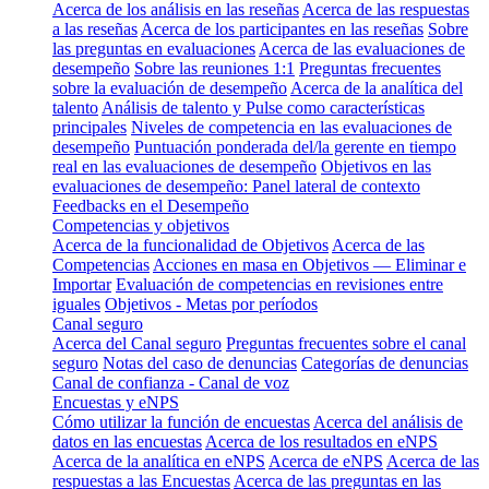
Acerca de los análisis en las reseñas
Acerca de las respuestas
a las reseñas
Acerca de los participantes en las reseñas
Sobre
las preguntas en evaluaciones
Acerca de las evaluaciones de
desempeño
Sobre las reuniones 1:1
Preguntas frecuentes
sobre la evaluación de desempeño
Acerca de la analítica del
talento
Análisis de talento y Pulse como características
principales
Niveles de competencia en las evaluaciones de
desempeño
Puntuación ponderada del/la gerente en tiempo
real en las evaluaciones de desempeño
Objetivos en las
evaluaciones de desempeño: Panel lateral de contexto
Feedbacks en el Desempeño
Competencias y objetivos
Acerca de la funcionalidad de Objetivos
Acerca de las
Competencias
Acciones en masa en Objetivos — Eliminar e
Importar
Evaluación de competencias en revisiones entre
iguales
Objetivos - Metas por períodos
Canal seguro
Acerca del Canal seguro
Preguntas frecuentes sobre el canal
seguro
Notas del caso de denuncias
Categorías de denuncias
Canal de confianza - Canal de voz
Encuestas y eNPS
Cómo utilizar la función de encuestas
Acerca del análisis de
datos en las encuestas
Acerca de los resultados en eNPS
Acerca de la analítica en eNPS
Acerca de eNPS
Acerca de las
respuestas a las Encuestas
Acerca de las preguntas en las