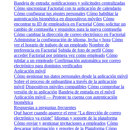
Bandeja de entrada: notificaciones y solicitudes centralizadas
Cómo sincronizar Factorial con tu aplicación de calendario
Cómo configurar tus ajustes personales
Cómo habilitar la
autenticación biométrica en dispositivos móviles
Cómo
encontrar tu ID de empleado/a en Factorial
Cómo solicitar un
cambio de contraseña y requisitos para la nueva contraseña
Cómo cambiar la dirección de correo electrónico en Factorial
Administrar la configuración de idioma, fecha y hora
Cómo
ver el horario de trabajo de un empleado
Nombre de
preferencia en Factorial
Subida de foto de perfil
Cómo
acceder Factorial por primera vez como empleado
Cómo
jubilar a un empleado
Confirmación automática por correo
electrónico para dominios verificados
Aplicación móvil
Cómo gestionar tus datos personales desde la aplicación móvil
Sobre el proceso de onboarding a través de la aplicación
móvil
Dispositivos móviles compatibles
Cómo comprobar la
versión de tu aplicación
Bandeja de entrada en el móvil
Aplicación móvil — Protege tu cuenta con autenticación
biométrica
Respuestas a preguntas frecuentes
Qué hacer cuando aparece el error “La dirección de correo
electrónico ya existe”
Idiomas y soporte de la plataforma
Cómo enviar y gestionar invitaciones a empleados
Cómo
descargar información y reportes de la Plataforma
Cómo