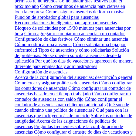
permisos remunerados
Cómo añadir días festivos para el
próximo año
Cómo crear tipos de ausencia para cierres en
toda la empresa
Cómo asignar ausencias de forma masiva
Función de aprobador global para ausencias
Recomendaciones inteligentes para aprobar ausencias
Bloqueo de solicitudes por 15/30 minutos para ausencias por
hora
Cómo agregar o cambiar una ausencia a un contador
Configuración de días festivos
Cómo eliminar una ausencia
Cómo modificar una ausencia
Cómo solicitar una baja por
enfermedad
Tipos de ausencias y cómo solicitarlas
Solución
de problemas: No se pueden solicitar ausencias desde la
aplicación
Por qué los días de vacaciones aparecen de manera
diferente para empleados y administradores
Configuración de ausencias
Acerca de la configuración del ausencias: descripción general
Cómo crear y asignar políticas de ausencias
Cómo configurar
los contadores de ausencias
Cómo configurar un contador de
ausencias basado en el tiempo trabajado
Cómo configurar un
contador de ausencias con saldo fijo
Cómo configurar el
contador de ausencias para el tiempo adicional
¿Qué sucede
cuando elimino una política de ausencias?
Qué pasa con las
ausencias que incluyen más de un ciclo
Sobre los períodos de
antigüedad
Acerca de las asignaciones de políticas de
ausencias
Preguntas frecuentes sobre la configuración de
ausencias
Cómo configurar el arrastre de días de vacaciones y