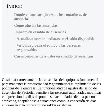
ÍNDICE
Dónde encontrar ajustes de los contadores de
ausencias
Cómo ajustar las ausencias
Impacto en el saldo de ausencias
Actualizaciones inmediatas en el saldo disponible
Visibilidad para el equipo y las personas
responsables
Casos comunes de ajustes en el saldo de ausencias
Gestionar
correctamente
las
ausencias
del
equipo
es
fundamental
para
mantener
la
productividad
y
garantizar
el
cumplimiento
de
las
pol
í
ticas
de
la
empresa
.
La
funcionalidad
de
ajustes
del
saldo
de
ausencias
de
Factorial
permite
a
las
personas
autorizadas
modificar
con
precisi
ó
n
los
d
í
as
disponibles
o
acumulados
de
una
persona
empleada
,
adapt
á
ndose
a
situaciones
como
la
concesi
ó
n
de
d
í
as
adicionales
o
la
correcci
ó
n
de
saldos
existentes
.