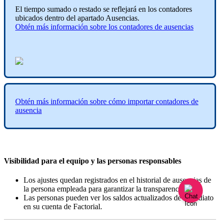
El
tiempo
sumado
o
restado
se
reflejar
á
en
los
contadores
ubicados
dentro
del
apartado
Ausencias
.
Obt
é
n
m
á
s
informaci
ó
n
sobre
los
contadores
de
ausencias
Obt
é
n
m
á
s
informaci
ó
n
sobre
c
ó
mo
importar
contadores
de
ausencia
Visibilidad
para
el
equipo
y
las
personas
responsables
Los
ajustes
quedan
registrados
en
el
historial
de
ausencias
de
la
persona
empleada
para
garantizar
la
transparencia
.
Las
personas
pueden
ver
los
saldos
actualizados
de
inmediato
en
su
cuenta
de
Factorial
.