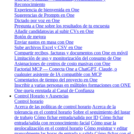
Reconocimiento
Experiencia de bienvenida en One
Sugerencias de Prompts en One
Dictado por voz en One
Pregunta a One sobre los resultados de tu encuesta
Añadir candidatos/as al subir CVs en One
Botón de mejora
Enviar gastos en masa con One
Sube archivos Excel y CSV en One
Compartir recibos, facturas y documentos con One en móvil
Limitación de uso y monitorización del consumo de One
Asignaciones de centros de costo masivas con One
Factorial MCP — Conecta One a ChatGPT, Claude, o
cualquier asistente de IA compatible con MCP
Comentarios de tiempo del proyecto en One
Inscribir a varias personas en múltiples formaciones con ONE
One queja enrutada al Canal de Confianza
Control Horario y Ausencias
Control horario
Acerca de las políticas de control horario
Acerca de la
tolerancia en el control horario
Sobre el seguimiento del lugar
de trabajo
Cómo fichar entrada/salida por ID
Cómo fichar
entrada/salida con reconocimiento facial
Cómo usar la
geolocalización en el control horario
Cómo registrar y editar
manualmente las horas de entrada y salida
Cómo fichar con el