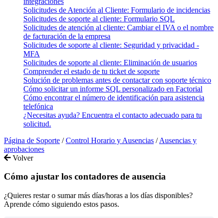
integraciones
Solicitudes de Atención al Cliente: Formulario de incidencias
Solicitudes de soporte al cliente: Formulario SQL
Solicitudes de atención al cliente: Cambiar el IVA o el nombre
de facturación de la empresa
Solicitudes de soporte al cliente: Seguridad y privacidad -
MFA
Solicitudes de soporte al cliente: Eliminación de usuarios
Comprender el estado de tu ticket de soporte
Solución de problemas antes de contactar con soporte técnico
Cómo solicitar un informe SQL personalizado en Factorial
Cómo encontrar el número de identificación para asistencia
telefónica
¿Necesitas ayuda? Encuentra el contacto adecuado para tu
solicitud.
Página de Soporte
/
Control Horario y Ausencias
/
Ausencias y
aprobaciones
Volver
Cómo ajustar los contadores de ausencia
¿Quieres restar o sumar más días/horas a los días disponibles?
Aprende cómo siguiendo estos pasos.