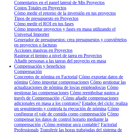
Comentarios en el panel lateral de Mis Proyectos
Costos Totales en Proyectos
Cómo medir el retorno de la inversión en tus proyectos
Tipos de presupuesto en Proyectos
Cómo medir el ROI en tus fases
Cómo importar proyectos y fases en masa utilizando el
Universal Importer
Generador de presupuestos: crea presupuestos y conviértelos
en proyectos o facturas
Acciones masivas en Proyectos
Rastrear el tiempo a nivel de tarea en Proyectos
Añadir personas a las tareas del proyecto en masa
Compensación y beneficios
Compensación
Conceptos de nómina en Factorial
Cómo exportar datos de
nómina
Cómo importar compensaciones
Cómo gestionar las
actualizaciones de nómina de los/as empleados/as
Cómo
gestionar las compensaciones
Cómo reembolsar gastos a
través de Compensación
¿Cómo añadir compensaciones
adicionales en masa a los contratos?
Estados del ciclo: realiza
un seguimiento y controla tu ejecución de nómina
Cómo
configurar el vale de comida como compensación
Cómo
compensar los datos de control horario mediante la
compensación
¿Cómo registrar un/a contable?
Factorial
Professionals
Transferir las horas trabajadas del sistema de