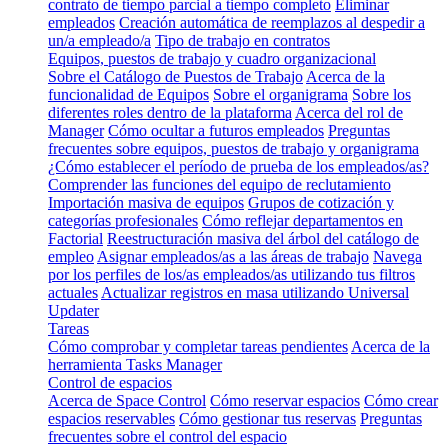
contrato de tiempo parcial a tiempo completo
Eliminar
empleados
Creación automática de reemplazos al despedir a
un/a empleado/a
Tipo de trabajo en contratos
Equipos, puestos de trabajo y cuadro organizacional
Sobre el Catálogo de Puestos de Trabajo
Acerca de la
funcionalidad de Equipos
Sobre el organigrama
Sobre los
diferentes roles dentro de la plataforma
Acerca del rol de
Manager
Cómo ocultar a futuros empleados
Preguntas
frecuentes sobre equipos, puestos de trabajo y organigrama
¿Cómo establecer el período de prueba de los empleados/as?
Comprender las funciones del equipo de reclutamiento
Importación masiva de equipos
Grupos de cotización y
categorías profesionales
Cómo reflejar departamentos en
Factorial
Reestructuración masiva del árbol del catálogo de
empleo
Asignar empleados/as a las áreas de trabajo
Navega
por los perfiles de los/as empleados/as utilizando tus filtros
actuales
Actualizar registros en masa utilizando Universal
Updater
Tareas
Cómo comprobar y completar tareas pendientes
Acerca de la
herramienta Tasks Manager
Control de espacios
Acerca de Space Control
Cómo reservar espacios
Cómo crear
espacios reservables
Cómo gestionar tus reservas
Preguntas
frecuentes sobre el control del espacio