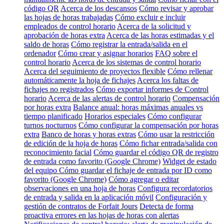
código QR
Acerca de los descansos
Cómo revisar y aprobar
las hojas de horas trabajadas
Cómo excluir e incluir
empleados de control horario
Acerca de la solicitud y
aprobación de horas extra
Acerca de las horas estimadas y el
saldo de horas
Cómo registrar la entrada/salida en el
ordenador
Cómo crear y asignar horarios
FAQ sobre el
control horario
Acerca de los sistemas de control horario
Acerca del seguimiento de proyectos flexible
Cómo rellenar
automáticamente la hoja de fichajes
Acerca los faltas de
fichajes no registrados
Cómo exportar informes de Control
horario
Acerca de las alertas de control horario
Compensación
por horas extra
Balance anual: horas máximas anuales vs
tiempo planificado
Horarios especiales
Cómo configurar
turnos nocturnos
Cómo configurar la compensación por horas
extra
Banco de horas y horas extras
Cómo usar la restricción
de edición de la hoja de horas
Cómo fichar entrada/salida con
reconocimiento facial
Cómo guardar el código QR de registro
de entrada como favorito (Google Chrome)
Widget de estado
del equipo
Cómo guardar el fichaje de entrada por ID como
favorito (Google Chrome)
Cómo agregar o editar
observaciones en una hoja de horas
Configura recordatorios
de entrada y salida en la aplicación móvil
Configuración y
gestión de contratos de Forfait Jours
Detecta de forma
proactiva errores en las hojas de horas con alertas