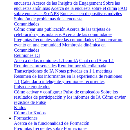
encuestas
Acerca de las Insights de Engagement
Sobre las
encuestas anónimas
Acerca de la encuesta sobre el clima
FAQ
sobre encuestas & eNPS
Encuestas en dispositivos móviles
Solución de problemas de la encuesta
Comunidades
Cómo crear una publicación
Acerca de las tarjetas de
celebración y los aplausos
Acerca de las comunidades
Preguntas frecuentes sobre las comunidades
Cómo crear un
evento en una comunidad
Membresía dinámica en
Comunidades
Reuniones 1:1
Acerca de las reuniones 1.1 con IA
Chat con IA en 1:1
Reuniones presenciales
Reunión por videollamada
Transcripciones de IA
Notas privadas en 1:1 meetings
Resumen de los informantes en la experiencia de reuniones
1:1
Calendario inteligente y reuniones recurrentes
Pulso de empleados
Cómo activar y configurar Pulso de empleados
Sobre los
resultados de participación y los informes de IA
Cómo enviar
registros de Pulse
Kudos
Cómo dar Kudos
Formaciones
Acerca de la funcionalidad de Formación
Preguntas frecuentes sobre Formaciones