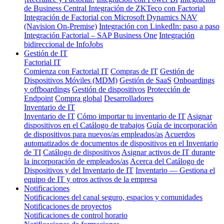
de Business Central
Integración de ZKTeco con Factorial
Integración de Factorial con Microsoft Dynamics NAV
(Navision On-Premise)
Integración con LinkedIn: paso a paso
Integración Factorial – SAP Business One
Integración
bidireccional de InfoJobs
Gestión de IT
Factorial IT
Comienza con Factorial IT
Compras de IT
Gestión de
Dispositivos Móviles (MDM)
Gestión de SaaS
Onboardings
y offboardings
Gestión de dispositivos
Protección de
Endpoint
Compra global
Desarrolladores
Inventario de IT
Inventario de IT
Cómo importar tu inventario de IT
Asignar
dispositivos en el Catálogo de trabajos
Guía de incorporación
de dispositivos para nuevos/as empleados/as
Acuerdos
automatizados de documentos de dispositivos en el Inventario
de TI
Catálogo de dispositivos
Asignar activos de IT durante
la incorporación de empleados/as
Acerca del Catálogo de
Dispositivos y del Inventario de IT
Inventario — Gestiona el
equipo de IT y otros activos de la empresa
Notificaciones
Notificaciones del canal seguro, espacios y comunidades
Notificaciones de proyectos
Notificaciones de control horario