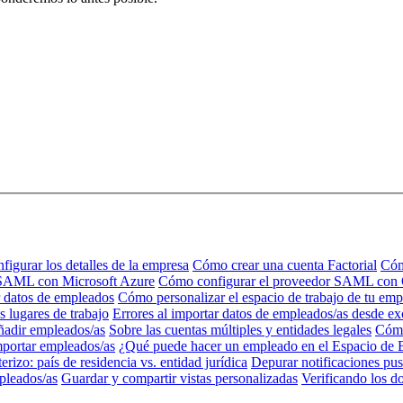
igurar los detalles de la empresa
Cómo crear una cuenta Factorial
Cóm
 SAML con Microsoft Azure
Cómo configurar el proveedor SAML con
 datos de empleados
Cómo personalizar el espacio de trabajo de tu emp
s lugares de trabajo
Errores al importar datos de empleados/as desde ex
adir empleados/as
Sobre las cuentas múltiples y entidades legales
Cómo
portar empleados/as
¿Qué puede hacer un empleado en el Espacio de 
rizo: país de residencia vs. entidad jurídica
Depurar notificaciones pus
pleados/as
Guardar y compartir vistas personalizadas
Verificando los d