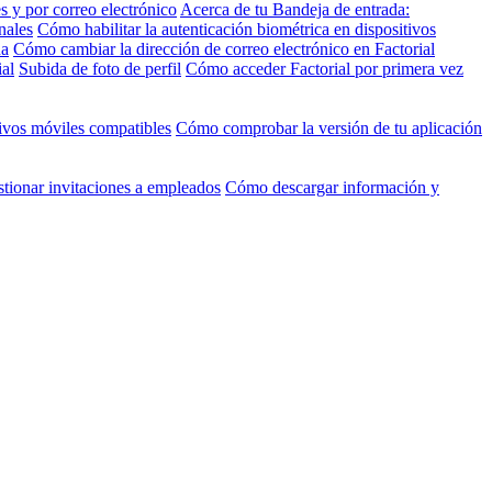
 y por correo electrónico
Acerca de tu Bandeja de entrada:
nales
Cómo habilitar la autenticación biométrica en dispositivos
ña
Cómo cambiar la dirección de correo electrónico en Factorial
al
Subida de foto de perfil
Cómo acceder Factorial por primera vez
ivos móviles compatibles
Cómo comprobar la versión de tu aplicación
tionar invitaciones a empleados
Cómo descargar información y