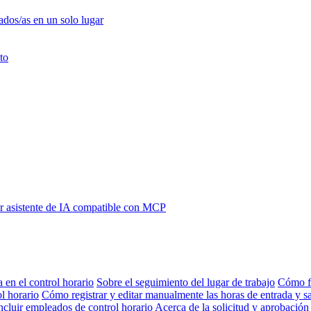
ados/as en un solo lugar
to
 asistente de IA compatible con MCP
a en el control horario
Sobre el seguimiento del lugar de trabajo
Cómo fi
l horario
Cómo registrar y editar manualmente las horas de entrada y sa
ncluir empleados de control horario
Acerca de la solicitud y aprobación