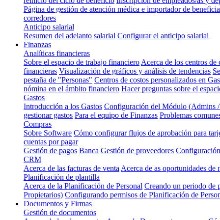
reinicio del ciclo de beneficio
Inscripción de empleados/as y de
Página de gestión de atención médica e importador de beneficia
corredores
Anticipo salarial
Resumen del adelanto salarial
Configurar el anticipo salarial
Finanzas
Analíticas financieras
Sobre el espacio de trabajo financiero
Acerca de los centros de 
financieras
Visualización de gráficos y análisis de tendencias
Se
pestaña de "Personas"
Centros de costos personalizados en Ga
nómina en el ámbito financiero
Hacer preguntas sobre el espaci
Gastos
Introducción a los Gastos
Configuración del Módulo (Admins 
gestionar gastos
Para el equipo de Finanzas
Problemas comunes
Compras
Sobre Software
Cómo configurar flujos de aprobación para tarj
cuentas por pagar
Gestión de pagos
Banca
Gestión de proveedores
Configuración
CRM
Acerca de las facturas de venta
Acerca de as oportunidades de
Planificación de plantilla
Acerca de la Planificación de Personal
Creando un periodo de p
Propietarios)
Configurando permisos de Planificación de Perso
Documentos y Firmas
Gestión de documentos