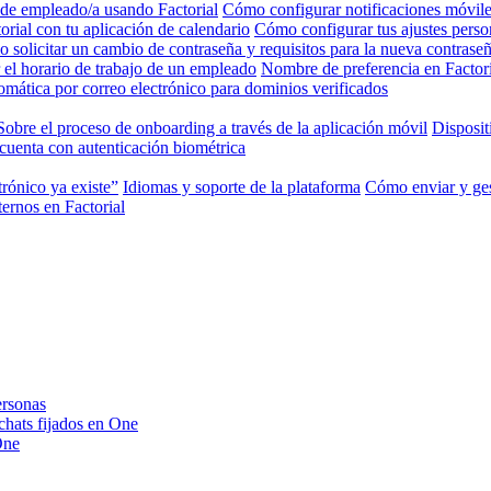
 de empleado/a usando Factorial
Cómo configurar notificaciones móviles
rial con tu aplicación de calendario
Cómo configurar tus ajustes perso
 solicitar un cambio de contraseña y requisitos para la nueva contrase
el horario de trabajo de un empleado
Nombre de preferencia en Factori
mática por correo electrónico para dominios verificados
Sobre el proceso de onboarding a través de la aplicación móvil
Disposit
cuenta con autenticación biométrica
trónico ya existe”
Idiomas y soporte de la plataforma
Cómo enviar y ges
ernos en Factorial
ersonas
 chats fijados en One
One