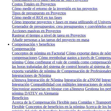
Costos Totales en Proyectos
Cómo medir el retorno de la inversión en tus proyectos
Tipos de presupuesto en Proyectos
Cómo medir el ROI en tus fases
Cómo importar proyectos y fases en masa utilizando el Univers
Generador de presupuestos: crea presupuestos y conviértelos en
Acciones masivas en Proyectos
Rastrear el tiempo a nivel de tarea en Proyectos
Añadir personas a las tareas del proyecto en masa
Compensación y beneficios
Compensación
Conceptos de nómina en Factorial
Cómo exportar datos de nó
compensaciones
Cómo reembolsar gastos a través de Compens
nómina
Cómo configurar el vale de comida como compensació
las horas trabajadas del sistema de control horario al sistema 
exporta variables de nómina de Compensación de Profesionale
Integraciones de Nómina
a3innuva Integración de Nómina
Integración de a3NOM
Integ
Integración
Compatibilidad con múltiples integraciones de nó
Sincronizar ausencias en bloque con a3innuva
Gestiona los per
nómina DATEV en Alemania
Beneficios
Acerca de la Compensación Flexible para Comidas y Transporte
Flexible
Conceptos de beneficios en la nómina
Acerca de los be