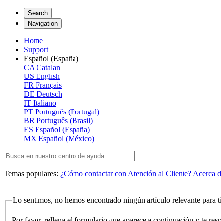
Search
Navigation
Home
Support
Español (España)
CA
Catalan
US
English
FR
Français
DE
Deutsch
IT
Italiano
PT
Português (Portugal)
BR
Português (Brasil)
ES
Español (España)
MX
Español (México)
Temas populares:
¿Cómo contactar con Atención al Cliente?
Acerca d
Lo sentimos, no hemos encontrado ningún artículo relevante para ti
Por favor, rellena el formulario que aparece a continuación y te re