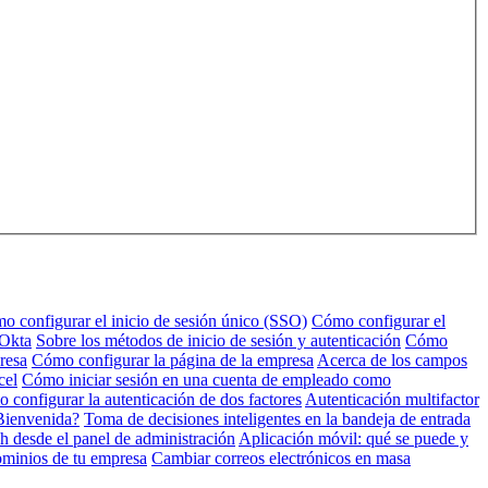
o configurar el inicio de sesión único (SSO)
Cómo configurar el
 Okta
Sobre los métodos de inicio de sesión y autenticación
Cómo
resa
Cómo configurar la página de la empresa
Acerca de los campos
cel
Cómo iniciar sesión en una cuenta de empleado como
 configurar la autenticación de dos factores
Autenticación multifactor
Bienvenida?
Toma de decisiones inteligentes en la bandeja de entrada
h desde el panel de administración
Aplicación móvil: qué se puede y
ominios de tu empresa
Cambiar correos electrónicos en masa