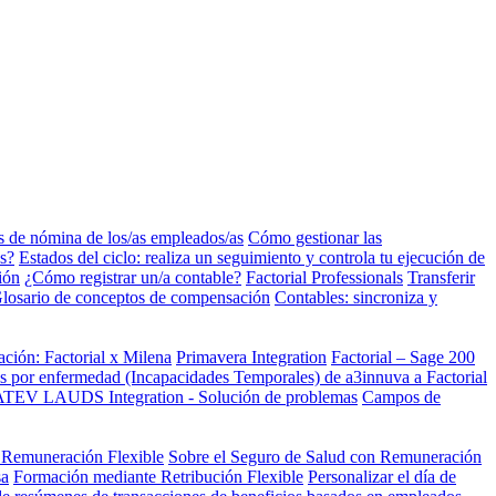
s de nómina de los/as empleados/as
Cómo gestionar las
s?
Estados del ciclo: realiza un seguimiento y controla tu ejecución de
ión
¿Cómo registrar un/a contable?
Factorial Professionals
Transferir
losario de conceptos de compensación
Contables: sincroniza y
ación: Factorial x Milena
Primavera Integration
Factorial – Sage 200
as por enfermedad (Incapacidades Temporales) de a3innuva a Factorial
TEV LAUDS Integration - Solución de problemas
Campos de
n Remuneración Flexible
Sobre el Seguro de Salud con Remuneración
sa
Formación mediante Retribución Flexible
Personalizar el día de