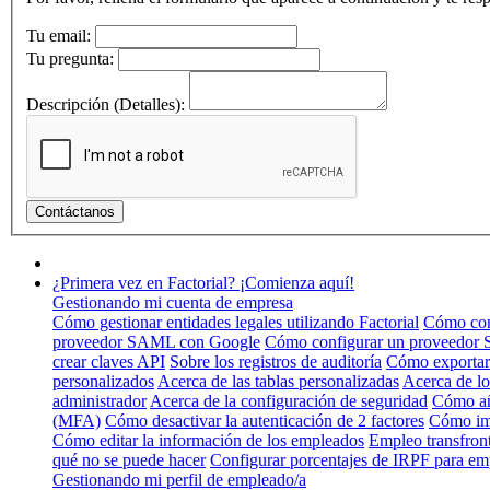
Tu email:
Tu pregunta:
Descripción (Detalles):
¿Primera vez en Factorial? ¡Comienza aquí!
Gestionando mi cuenta de empresa
Cómo gestionar entidades legales utilizando Factorial
Cómo conf
proveedor SAML con Google
Cómo configurar un proveedor
crear claves API
Sobre los registros de auditoría
Cómo exportar
personalizados
Acerca de las tablas personalizadas
Acerca de lo
administrador
Acerca de la configuración de seguridad
Cómo añ
(MFA)
Cómo desactivar la autenticación de 2 factores
Cómo im
Cómo editar la información de los empleados
Empleo transfronte
qué no se puede hacer
Configurar porcentajes de IRPF para em
Gestionando mi perfil de empleado/a