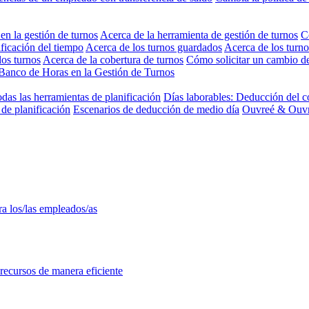
 en la gestión de turnos
Acerca de la herramienta de gestión de turnos
C
ificación del tiempo
Acerca de los turnos guardados
Acerca de los turno
los turnos
Acerca de la cobertura de turnos
Cómo solicitar un cambio d
Banco de Horas en la Gestión de Turnos
odas las herramientas de planificación
Días laborables: Deducción del c
de planificación
Escenarios de deducción de medio día
Ouvreé & Ouvra
ra los/las empleados/as
 recursos de manera eficiente