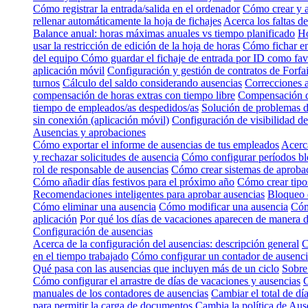
Cómo registrar la entrada/salida en el ordenador
Cómo crear y a
rellenar automáticamente la hoja de fichajes
Acerca los faltas de
Balance anual: horas máximas anuales vs tiempo planificado
Ho
usar la restricción de edición de la hoja de horas
Cómo fichar en
del equipo
Cómo guardar el fichaje de entrada por ID como fa
aplicación móvil
Configuración y gestión de contratos de Forfai
turnos
Cálculo del saldo considerando ausencias
Correcciones 
compensación de horas extras con tiempo libre
Compensación d
tiempo de empleados/as despedidos/as
Solución de problemas 
sin conexión (aplicación móvil)
Configuración de visibilidad 
Ausencias y aprobaciones
Cómo exportar el informe de ausencias de tus empleados
Acerca
y rechazar solicitudes de ausencia
Cómo configurar períodos bl
rol de responsable de ausencias
Cómo crear sistemas de aproba
Cómo añadir días festivos para el próximo año
Cómo crear tipos
Recomendaciones inteligentes para aprobar ausencias
Bloqueo d
Cómo eliminar una ausencia
Cómo modificar una ausencia
Cóm
aplicación
Por qué los días de vacaciones aparecen de manera d
Configuración de ausencias
Acerca de la configuración del ausencias: descripción general
C
en el tiempo trabajado
Cómo configurar un contador de ausencia
Qué pasa con las ausencias que incluyen más de un ciclo
Sobre
Cómo configurar el arrastre de días de vacaciones y ausencias
C
manuales de los contadores de ausencias
Cambiar el total de dí
para permitir la carga de documentos
Cambia la política de Aus