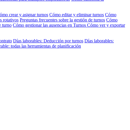
ómo crear y asignar turnos
Cómo editar y eliminar turnos
Cómo
s rotativos
Preguntas frecuentes sobre la gestión de turnos
Cómo
e turno
Cómo gestionar las ausencias en Turnos
Cómo ver y exportar
ontrato
Días laborables: Deducción por turnos
Días laborables:
ble: todas las herramientas de planificación