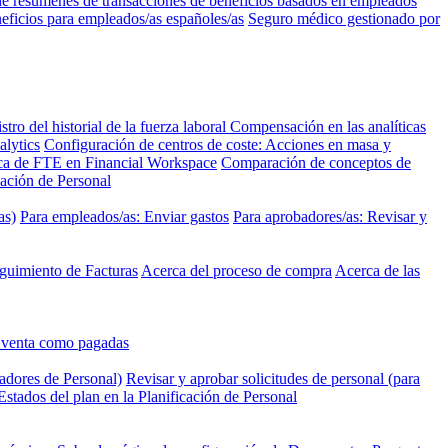
e resúmenes de transacciones de beneficios basados en empleados
eficios para empleados/as españoles/as
Seguro médico gestionado por
stro del historial de la fuerza laboral
Compensación en las analíticas
alytics
Configuración de centros de coste: Acciones en masa y
a de FTE en Financial Workspace
Comparación de conceptos de
icación de Personal
as)
Para empleados/as: Enviar gastos
Para aprobadores/as: Revisar y
eguimiento de Facturas
Acerca del proceso de compra
Acerca de las
e venta como pagadas
cadores de Personal)
Revisar y aprobar solicitudes de personal (para
Estados del plan en la Planificación de Personal