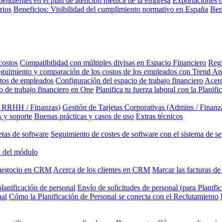
pendientes en el plan de atención médica de la empresa
Exportaciones d
rios
Beneficios: Visibilidad del cumplimiento normativo en España
Ben
costos
Compatibilidad con múltiples divisas en Espacio Financiero
Regi
guimiento y comparación de los costos de los empleados con Trend An
stos de empleados
Configuración del espacio de trabajo financiero
Acerc
o de trabajo financiero en One
Planifica tu fuerza laboral con la Planif
/ RRHH / Finanzas)
Gestión de Tarjetas Corporativas (Admins / Finanz
 y soporte
Buenas prácticas y casos de uso
Extras técnicos
etas de software
Seguimiento de costes de software con el sistema de s
 del módulo
 negocio en CRM
Acerca de los clientes en CRM
Marcar las facturas d
lanificación de personal
Envío de solicitudes de personal (para Planifi
nal
Cómo la Planificación de Personal se conecta con el Reclutamiento