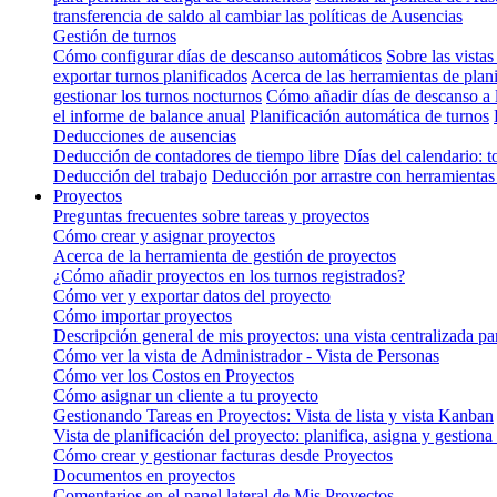
transferencia de saldo al cambiar las políticas de Ausencias
Gestión de turnos
Cómo configurar días de descanso automáticos
Sobre las vistas
exportar turnos planificados
Acerca de las herramientas de plan
gestionar los turnos nocturnos
Cómo añadir días de descanso a 
el informe de balance anual
Planificación automática de turnos
Deducciones de ausencias
Deducción de contadores de tiempo libre
Días del calendario: t
Deducción del trabajo
Deducción por arrastre con herramientas 
Proyectos
Preguntas frecuentes sobre tareas y proyectos
Cómo crear y asignar proyectos
Acerca de la herramienta de gestión de proyectos
¿Cómo añadir proyectos en los turnos registrados?
Cómo ver y exportar datos del proyecto
Cómo importar proyectos
Descripción general de mis proyectos: una vista centralizada pa
Cómo ver la vista de Administrador - Vista de Personas
Cómo ver los Costos en Proyectos
Cómo asignar un cliente a tu proyecto
Gestionando Tareas en Proyectos: Vista de lista y vista Kanban
Vista de planificación del proyecto: planifica, asigna y gestiona
Cómo crear y gestionar facturas desde Proyectos
Documentos en proyectos
Comentarios en el panel lateral de Mis Proyectos