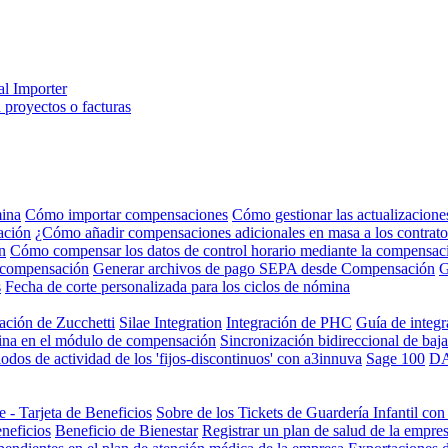
al Importer
 proyectos o facturas
mina
Cómo importar compensaciones
Cómo gestionar las actualizacione
ación
¿Cómo añadir compensaciones adicionales en masa a los contrato
n
Cómo compensar los datos de control horario mediante la compensac
de compensación
Generar archivos de pago SEPA desde Compensación
G
s
Fecha de corte personalizada para los ciclos de nómina
ración de Zucchetti
Silae Integration
Integración de PHC
Guía de integr
mina en el módulo de compensación
Sincronización bidireccional de baj
iodos de actividad de los 'fijos-discontinuos' con a3innuva
Sage 100
DA
 - Tarjeta de Beneficios
Sobre de los Tickets de Guardería Infantil co
neficios
Beneficio de Bienestar
Registrar un plan de salud de la empre