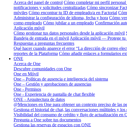
Acerca del panel de control
Cómo completar mi perfil personal
notificaciones y solicitudes centralizadas
Cómo sincronizar Facto
móviles
Cómo encontrar tu ID de empleado/a en Factorial
Cómo
Administrar la configuración de idioma, fecha y hora
Cómo ver 
como empleado
Cómo jubilar a un empleado
Confirmación auto
Aplicación móvil
Cómo gestionar tus datos personales desde la aplicación móvil
Bandeja de entrada en el móvil
Aplicación móvil — Protege tu 
Respuestas a preguntas frecuentes
Qué hacer cuando aparece el error “La dirección de correo elec
reportes de la Plataforma
Cómo añadir enlaces a formularios ext
ONE
Acerca de One
Descubre comunidades con One
One en Móvil
One – Políticas de ausencia e inteligencia del sistema
One – Gestión y aprobaciones de ausencias
One - Permisos
One - Experiencia de pantalla de chat flexible
ONE - Arquitectura de datos
@Menciones en One para obtener un contexto preciso de las p
Gestiona el historial de chat, las conversaciones múltiples y los
Visibilidad del consumo de crédito y flujo de actualización en 
Pregunta a One sobre tus documentos
Gestiona las reservas de espacios con ONE