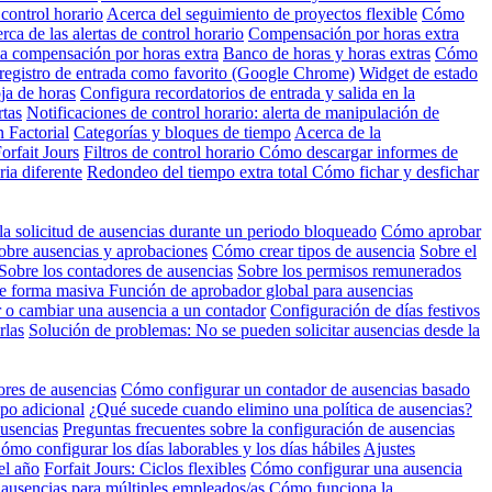
control horario
Acerca del seguimiento de proyectos flexible
Cómo
rca de las alertas de control horario
Compensación por horas extra
a compensación por horas extra
Banco de horas y horas extras
Cómo
egistro de entrada como favorito (Google Chrome)
Widget de estado
ja de horas
Configura recordatorios de entrada y salida en la
rtas
Notificaciones de control horario: alerta de manipulación de
n Factorial
Categorías y bloques de tiempo
Acerca de la
orfait Jours
Filtros de control horario
Cómo descargar informes de
ria diferente
Redondeo del tiempo extra total
Cómo fichar y desfichar
la solicitud de ausencias durante un periodo bloqueado
Cómo aprobar
obre ausencias y aprobaciones
Cómo crear tipos de ausencia
Sobre el
Sobre los contadores de ausencias
Sobre los permisos remunerados
de forma masiva
Función de aprobador global para ausencias
o cambiar una ausencia a un contador
Configuración de días festivos
rlas
Solución de problemas: No se pueden solicitar ausencias desde la
res de ausencias
Cómo configurar un contador de ausencias basado
po adicional
¿Qué sucede cuando elimino una política de ausencias?
ausencias
Preguntas frecuentes sobre la configuración de ausencias
ómo configurar los días laborables y los días hábiles
Ajustes
el año
Forfait Jours: Ciclos flexibles
Cómo configurar una ausencia
 ausencias para múltiples empleados/as
Cómo funciona la