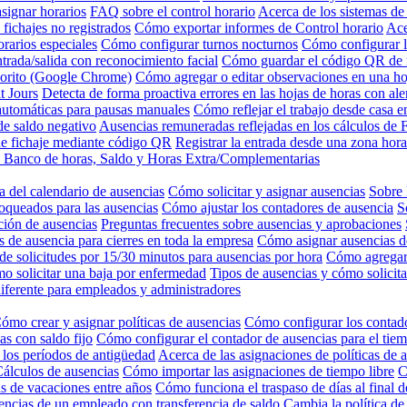
signar horarios
FAQ sobre el control horario
Acerca de los sistemas de 
 fichajes no registrados
Cómo exportar informes de Control horario
Ace
rarios especiales
Cómo configurar turnos nocturnos
Cómo configurar l
trada/salida con reconocimiento facial
Cómo guardar el código QR de r
vorito (Google Chrome)
Cómo agregar o editar observaciones en una ho
t Jours
Detecta de forma proactiva errores en las hojas de horas con ale
automáticas para pausas manuales
Cómo reflejar el trabajo desde casa e
e saldo negativo
Ausencias remuneradas reflejadas en los cálculos de F
de fichaje mediante código QR
Registrar la entrada desde una zona hora
de Banco de horas, Saldo y Horas Extra/Complementarias
 del calendario de ausencias
Cómo solicitar y asignar ausencias
Sobre 
oqueados para las ausencias
Cómo ajustar los contadores de ausencia
S
ción de ausencias
Preguntas frecuentes sobre ausencias y aprobaciones
 de ausencia para cierres en toda la empresa
Cómo asignar ausencias 
e solicitudes por 15/30 minutos para ausencias por hora
Cómo agregar 
o solicitar una baja por enfermedad
Tipos de ausencias y cómo solicita
iferente para empleados y administradores
ómo crear y asignar políticas de ausencias
Cómo configurar los contado
s con saldo fijo
Cómo configurar el contador de ausencias para el tiem
 los períodos de antigüedad
Acerca de las asignaciones de políticas de 
álculos de ausencias
Cómo importar las asignaciones de tiempo libre
C
as de vacaciones entre años
Cómo funciona el traspaso de días al final d
encias de un empleado con transferencia de saldo
Cambia la política de