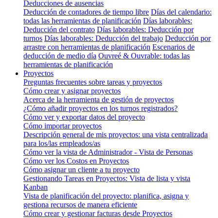
Deducciones de ausencias
Deducción de contadores de tiempo libre
Días del calendario:
todas las herramientas de planificación
Días laborables:
Deducción del contrato
Días laborables: Deducción por
turnos
Días laborables: Deducción del trabajo
Deducción por
arrastre con herramientas de planificación
Escenarios de
deducción de medio día
Ouvreé & Ouvrable: todas las
herramientas de planificación
Proyectos
Preguntas frecuentes sobre tareas y proyectos
Cómo crear y asignar proyectos
Acerca de la herramienta de gestión de proyectos
¿Cómo añadir proyectos en los turnos registrados?
Cómo ver y exportar datos del proyecto
Cómo importar proyectos
Descripción general de mis proyectos: una vista centralizada
para los/las empleados/as
Cómo ver la vista de Administrador - Vista de Personas
Cómo ver los Costos en Proyectos
Cómo asignar un cliente a tu proyecto
Gestionando Tareas en Proyectos: Vista de lista y vista
Kanban
Vista de planificación del proyecto: planifica, asigna y
gestiona recursos de manera eficiente
Cómo crear y gestionar facturas desde Proyectos