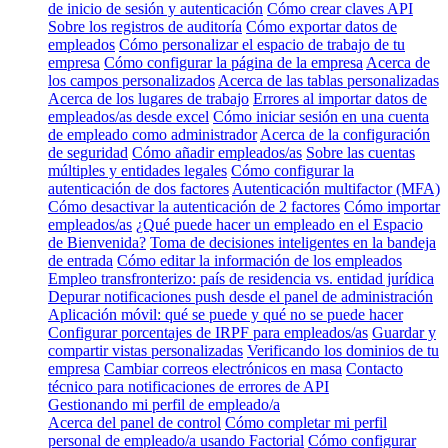
de inicio de sesión y autenticación
Cómo crear claves API
Sobre los registros de auditoría
Cómo exportar datos de
empleados
Cómo personalizar el espacio de trabajo de tu
empresa
Cómo configurar la página de la empresa
Acerca de
los campos personalizados
Acerca de las tablas personalizadas
Acerca de los lugares de trabajo
Errores al importar datos de
empleados/as desde excel
Cómo iniciar sesión en una cuenta
de empleado como administrador
Acerca de la configuración
de seguridad
Cómo añadir empleados/as
Sobre las cuentas
múltiples y entidades legales
Cómo configurar la
autenticación de dos factores
Autenticación multifactor (MFA)
Cómo desactivar la autenticación de 2 factores
Cómo importar
empleados/as
¿Qué puede hacer un empleado en el Espacio
de Bienvenida?
Toma de decisiones inteligentes en la bandeja
de entrada
Cómo editar la información de los empleados
Empleo transfronterizo: país de residencia vs. entidad jurídica
Depurar notificaciones push desde el panel de administración
Aplicación móvil: qué se puede y qué no se puede hacer
Configurar porcentajes de IRPF para empleados/as
Guardar y
compartir vistas personalizadas
Verificando los dominios de tu
empresa
Cambiar correos electrónicos en masa
Contacto
técnico para notificaciones de errores de API
Gestionando mi perfil de empleado/a
Acerca del panel de control
Cómo completar mi perfil
personal de empleado/a usando Factorial
Cómo configurar