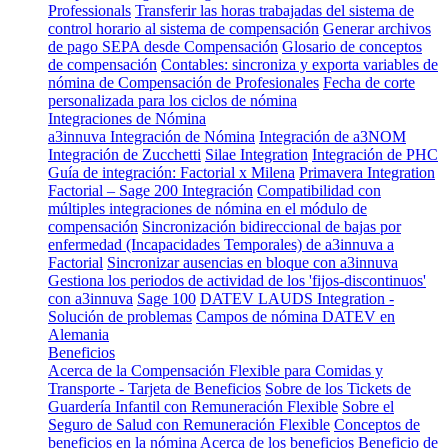
Professionals
Transferir las horas trabajadas del sistema de
control horario al sistema de compensación
Generar archivos
de pago SEPA desde Compensación
Glosario de conceptos
de compensación
Contables: sincroniza y exporta variables de
nómina de Compensación de Profesionales
Fecha de corte
personalizada para los ciclos de nómina
Integraciones de Nómina
a3innuva Integración de Nómina
Integración de a3NOM
Integración de Zucchetti
Silae Integration
Integración de PHC
Guía de integración: Factorial x Milena
Primavera Integration
Factorial – Sage 200 Integración
Compatibilidad con
múltiples integraciones de nómina en el módulo de
compensación
Sincronización bidireccional de bajas por
enfermedad (Incapacidades Temporales) de a3innuva a
Factorial
Sincronizar ausencias en bloque con a3innuva
Gestiona los periodos de actividad de los 'fijos-discontinuos'
con a3innuva
Sage 100
DATEV LAUDS Integration -
Solución de problemas
Campos de nómina DATEV en
Alemania
Beneficios
Acerca de la Compensación Flexible para Comidas y
Transporte - Tarjeta de Beneficios
Sobre de los Tickets de
Guardería Infantil con Remuneración Flexible
Sobre el
Seguro de Salud con Remuneración Flexible
Conceptos de
beneficios en la nómina
Acerca de los beneficios
Beneficio de