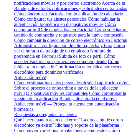
notificaciones móviles y por correo electrónico
Acerca de tu
Bandeja de entrada: notificaciones y solicitudes centralizadas
Cómo sincronizar Factorial con tu aplicación de calendario
Cómo configurar tus ajustes personales
Cómo habilitar la
autenticación biométrica en dispositivos móviles
Cómo
encontrar tu ID de empleado/a en Factorial
Cómo solicitar un
cambio de contraseña y requisitos para la nueva contraseña
Cómo cambiar la dirección de correo electrónico en Factorial
Administrar la configuración de idioma, fecha y hora
Cómo
ver el horario de trabajo de un empleado
Nombre de
preferencia en Factorial
Subida de foto de perfil
Cómo
acceder Factorial por primera vez como empleado
Cómo
jubilar a un empleado
Confirmación automática por correo
electrónico para dominios verificados
Aplicación móvil
Cómo gestionar tus datos personales desde la aplicación móvil
Sobre el proceso de onboarding a través de la aplicación
móvil
Dispositivos móviles compatibles
Cómo comprobar la
versión de tu aplicación
Bandeja de entrada en el móvil
Aplicación móvil — Protege tu cuenta con autenticación
biométrica
Respuestas a preguntas frecuentes
Qué hacer cuando aparece el error “La dirección de correo
electrónico ya existe”
Idiomas y soporte de la plataforma
Cómo enviar y gestionar invitaciones a empleados
Cómo