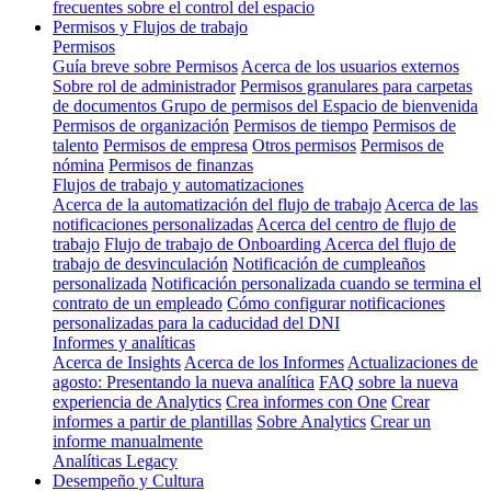
frecuentes sobre el control del espacio
Permisos y Flujos de trabajo
Permisos
Guía breve sobre Permisos
Acerca de los usuarios externos
Sobre rol de administrador
Permisos granulares para carpetas
de documentos
Grupo de permisos del Espacio de bienvenida
Permisos de organización
Permisos de tiempo
Permisos de
talento
Permisos de empresa
Otros permisos
Permisos de
nómina
Permisos de finanzas
Flujos de trabajo y automatizaciones
Acerca de la automatización del flujo de trabajo
Acerca de las
notificaciones personalizadas
Acerca del centro de flujo de
trabajo
Flujo de trabajo de Onboarding
Acerca del flujo de
trabajo de desvinculación
Notificación de cumpleaños
personalizada
Notificación personalizada cuando se termina el
contrato de un empleado
Cómo configurar notificaciones
personalizadas para la caducidad del DNI
Informes y analíticas
Acerca de Insights
Acerca de los Informes
Actualizaciones de
agosto: Presentando la nueva analítica
FAQ sobre la nueva
experiencia de Analytics
Crea informes con One
Crear
informes a partir de plantillas
Sobre Analytics
Crear un
informe manualmente
Analíticas Legacy
Desempeño y Cultura