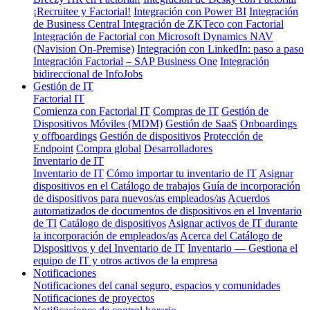
¡Recruitee y Factorial!
Integración con Power BI
Integración
de Business Central
Integración de ZKTeco con Factorial
Integración de Factorial con Microsoft Dynamics NAV
(Navision On-Premise)
Integración con LinkedIn: paso a paso
Integración Factorial – SAP Business One
Integración
bidireccional de InfoJobs
Gestión de IT
Factorial IT
Comienza con Factorial IT
Compras de IT
Gestión de
Dispositivos Móviles (MDM)
Gestión de SaaS
Onboardings
y offboardings
Gestión de dispositivos
Protección de
Endpoint
Compra global
Desarrolladores
Inventario de IT
Inventario de IT
Cómo importar tu inventario de IT
Asignar
dispositivos en el Catálogo de trabajos
Guía de incorporación
de dispositivos para nuevos/as empleados/as
Acuerdos
automatizados de documentos de dispositivos en el Inventario
de TI
Catálogo de dispositivos
Asignar activos de IT durante
la incorporación de empleados/as
Acerca del Catálogo de
Dispositivos y del Inventario de IT
Inventario — Gestiona el
equipo de IT y otros activos de la empresa
Notificaciones
Notificaciones del canal seguro, espacios y comunidades
Notificaciones de proyectos