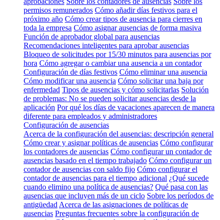
aprobaciones
Sobre los contadores de ausencias
Sobre los
permisos remunerados
Cómo añadir días festivos para el
próximo año
Cómo crear tipos de ausencia para cierres en
toda la empresa
Cómo asignar ausencias de forma masiva
Función de aprobador global para ausencias
Recomendaciones inteligentes para aprobar ausencias
Bloqueo de solicitudes por 15/30 minutos para ausencias por
hora
Cómo agregar o cambiar una ausencia a un contador
Configuración de días festivos
Cómo eliminar una ausencia
Cómo modificar una ausencia
Cómo solicitar una baja por
enfermedad
Tipos de ausencias y cómo solicitarlas
Solución
de problemas: No se pueden solicitar ausencias desde la
aplicación
Por qué los días de vacaciones aparecen de manera
diferente para empleados y administradores
Configuración de ausencias
Acerca de la configuración del ausencias: descripción general
Cómo crear y asignar políticas de ausencias
Cómo configurar
los contadores de ausencias
Cómo configurar un contador de
ausencias basado en el tiempo trabajado
Cómo configurar un
contador de ausencias con saldo fijo
Cómo configurar el
contador de ausencias para el tiempo adicional
¿Qué sucede
cuando elimino una política de ausencias?
Qué pasa con las
ausencias que incluyen más de un ciclo
Sobre los períodos de
antigüedad
Acerca de las asignaciones de políticas de
ausencias
Preguntas frecuentes sobre la configuración de