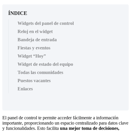
ÍNDICE
Widgets del panel de control
Reloj en el widget
Bandeja de entrada
Fiestas y eventos
Widget “Hoy”
Widget de estado del equipo
Todas las comunidades
Puestos vacantes
Enlaces
El
panel
de
control
te
permite
acceder
f
á
cilmente
a
informaci
ó
n
importante
,
proporcionando
un
espacio
centralizado
para
datos
clave
y
funcionalidades
.
Esto
facilita
una
mejor
toma
de
decisiones
,