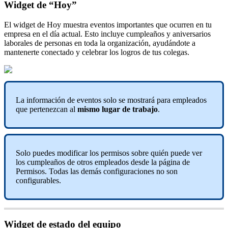
Widget
de
“
Hoy
”
El
widget
de
Hoy
muestra
eventos
importantes
que
ocurren
en
tu
empresa
en
el
d
í
a
actual
.
Esto
incluye
cumplea
ñ
os
y
aniversarios
laborales
de
personas
en
toda
la
organizaci
ó
n
,
ayud
á
ndote
a
mantenerte
conectado
y
celebrar
los
logros
de
tus
colegas
.
La
informaci
ó
n
de
eventos
solo
se
mostrar
á
para
empleados
que
pertenezcan
al
mismo
lugar
de
trabajo
.
Solo
puedes
modificar
los
permisos
sobre
qui
é
n
puede
ver
los
cumplea
ñ
os
de
otros
empleados
desde
la
p
á
gina
de
Permisos
.
Todas
las
dem
á
s
configuraciones
no
son
configurables
.
Widget
de
estado
del
equipo