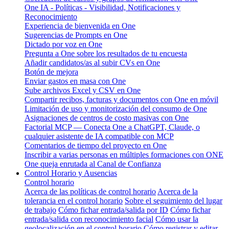
One IA - Políticas - Visibilidad, Notificaciones y
Reconocimiento
Experiencia de bienvenida en One
Sugerencias de Prompts en One
Dictado por voz en One
Pregunta a One sobre los resultados de tu encuesta
Añadir candidatos/as al subir CVs en One
Botón de mejora
Enviar gastos en masa con One
Sube archivos Excel y CSV en One
Compartir recibos, facturas y documentos con One en móvil
Limitación de uso y monitorización del consumo de One
Asignaciones de centros de costo masivas con One
Factorial MCP — Conecta One a ChatGPT, Claude, o
cualquier asistente de IA compatible con MCP
Comentarios de tiempo del proyecto en One
Inscribir a varias personas en múltiples formaciones con ONE
One queja enrutada al Canal de Confianza
Control Horario y Ausencias
Control horario
Acerca de las políticas de control horario
Acerca de la
tolerancia en el control horario
Sobre el seguimiento del lugar
de trabajo
Cómo fichar entrada/salida por ID
Cómo fichar
entrada/salida con reconocimiento facial
Cómo usar la
geolocalización en el control horario
Cómo registrar y editar