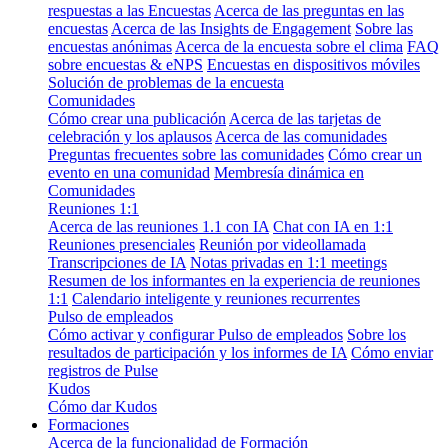
respuestas a las Encuestas
Acerca de las preguntas en las
encuestas
Acerca de las Insights de Engagement
Sobre las
encuestas anónimas
Acerca de la encuesta sobre el clima
FAQ
sobre encuestas & eNPS
Encuestas en dispositivos móviles
Solución de problemas de la encuesta
Comunidades
Cómo crear una publicación
Acerca de las tarjetas de
celebración y los aplausos
Acerca de las comunidades
Preguntas frecuentes sobre las comunidades
Cómo crear un
evento en una comunidad
Membresía dinámica en
Comunidades
Reuniones 1:1
Acerca de las reuniones 1.1 con IA
Chat con IA en 1:1
Reuniones presenciales
Reunión por videollamada
Transcripciones de IA
Notas privadas en 1:1 meetings
Resumen de los informantes en la experiencia de reuniones
1:1
Calendario inteligente y reuniones recurrentes
Pulso de empleados
Cómo activar y configurar Pulso de empleados
Sobre los
resultados de participación y los informes de IA
Cómo enviar
registros de Pulse
Kudos
Cómo dar Kudos
Formaciones
Acerca de la funcionalidad de Formación