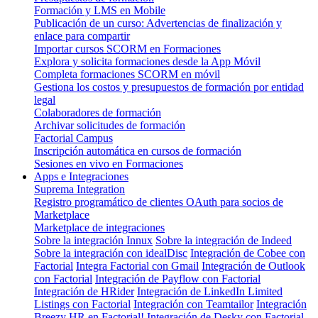
Formación y LMS en Mobile
Publicación de un curso: Advertencias de finalización y
enlace para compartir
Importar cursos SCORM en Formaciones
Explora y solicita formaciones desde la App Móvil
Completa formaciones SCORM en móvil
Gestiona los costos y presupuestos de formación por entidad
legal
Colaboradores de formación
Archivar solicitudes de formación
Factorial Campus
Inscripción automática en cursos de formación
Sesiones en vivo en Formaciones
Apps e Integraciones
Suprema Integration
Registro programático de clientes OAuth para socios de
Marketplace
Marketplace de integraciones
Sobre la integración Innux
Sobre la integración de Indeed
Sobre la integración con idealDisc
Integración de Cobee con
Factorial
Integra Factorial con Gmail
Integración de Outlook
con Factorial
Integración de Payflow con Factorial
Integración de HRider
Integración de LinkedIn Limited
Listings con Factorial
Integración con Teamtailor
Integración
Breezy HR en Factorial!
Integración de Desky con Factorial