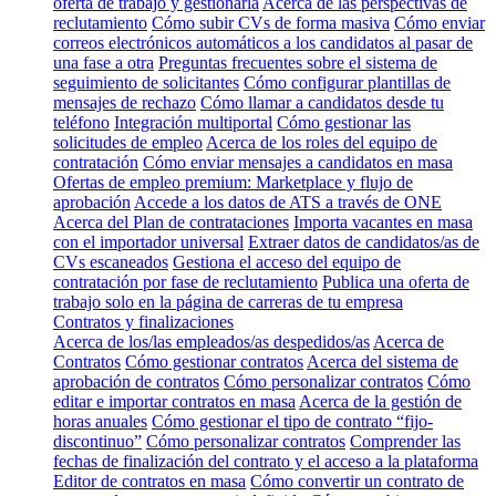
oferta de trabajo y gestionarla
Acerca de las perspectivas de
reclutamiento
Cómo subir CVs de forma masiva
Cómo enviar
correos electrónicos automáticos a los candidatos al pasar de
una fase a otra
Preguntas frecuentes sobre el sistema de
seguimiento de solicitantes
Cómo configurar plantillas de
mensajes de rechazo
Cómo llamar a candidatos desde tu
teléfono
Integración multiportal
Cómo gestionar las
solicitudes de empleo
Acerca de los roles del equipo de
contratación
Cómo enviar mensajes a candidatos en masa
Ofertas de empleo premium: Marketplace y flujo de
aprobación
Accede a los datos de ATS a través de ONE
Acerca del Plan de contrataciones
Importa vacantes en masa
con el importador universal
Extraer datos de candidatos/as de
CVs escaneados
Gestiona el acceso del equipo de
contratación por fase de reclutamiento
Publica una oferta de
trabajo solo en la página de carreras de tu empresa
Contratos y finalizaciones
Acerca de los/las empleados/as despedidos/as
Acerca de
Contratos
Cómo gestionar contratos
Acerca del sistema de
aprobación de contratos
Cómo personalizar contratos
Cómo
editar e importar contratos en masa
Acerca de la gestión de
horas anuales
Cómo gestionar el tipo de contrato “fijo-
discontinuo”
Cómo personalizar contratos
Comprender las
fechas de finalización del contrato y el acceso a la plataforma
Editor de contratos en masa
Cómo convertir un contrato de