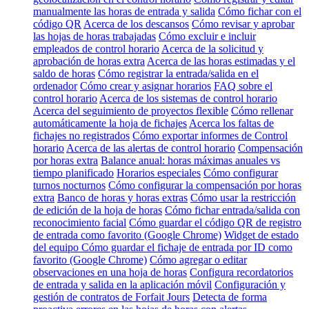
manualmente las horas de entrada y salida
Cómo fichar con el
código QR
Acerca de los descansos
Cómo revisar y aprobar
las hojas de horas trabajadas
Cómo excluir e incluir
empleados de control horario
Acerca de la solicitud y
aprobación de horas extra
Acerca de las horas estimadas y el
saldo de horas
Cómo registrar la entrada/salida en el
ordenador
Cómo crear y asignar horarios
FAQ sobre el
control horario
Acerca de los sistemas de control horario
Acerca del seguimiento de proyectos flexible
Cómo rellenar
automáticamente la hoja de fichajes
Acerca los faltas de
fichajes no registrados
Cómo exportar informes de Control
horario
Acerca de las alertas de control horario
Compensación
por horas extra
Balance anual: horas máximas anuales vs
tiempo planificado
Horarios especiales
Cómo configurar
turnos nocturnos
Cómo configurar la compensación por horas
extra
Banco de horas y horas extras
Cómo usar la restricción
de edición de la hoja de horas
Cómo fichar entrada/salida con
reconocimiento facial
Cómo guardar el código QR de registro
de entrada como favorito (Google Chrome)
Widget de estado
del equipo
Cómo guardar el fichaje de entrada por ID como
favorito (Google Chrome)
Cómo agregar o editar
observaciones en una hoja de horas
Configura recordatorios
de entrada y salida en la aplicación móvil
Configuración y
gestión de contratos de Forfait Jours
Detecta de forma