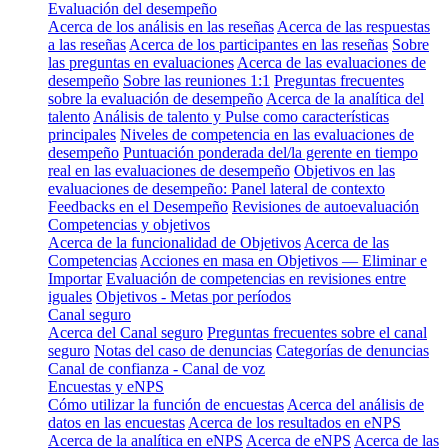
Evaluación del desempeño
Acerca de los análisis en las reseñas
Acerca de las respuestas
a las reseñas
Acerca de los participantes en las reseñas
Sobre
las preguntas en evaluaciones
Acerca de las evaluaciones de
desempeño
Sobre las reuniones 1:1
Preguntas frecuentes
sobre la evaluación de desempeño
Acerca de la analítica del
talento
Análisis de talento y Pulse como características
principales
Niveles de competencia en las evaluaciones de
desempeño
Puntuación ponderada del/la gerente en tiempo
real en las evaluaciones de desempeño
Objetivos en las
evaluaciones de desempeño: Panel lateral de contexto
Feedbacks en el Desempeño
Revisiones de autoevaluación
Competencias y objetivos
Acerca de la funcionalidad de Objetivos
Acerca de las
Competencias
Acciones en masa en Objetivos — Eliminar e
Importar
Evaluación de competencias en revisiones entre
iguales
Objetivos - Metas por períodos
Canal seguro
Acerca del Canal seguro
Preguntas frecuentes sobre el canal
seguro
Notas del caso de denuncias
Categorías de denuncias
Canal de confianza - Canal de voz
Encuestas y eNPS
Cómo utilizar la función de encuestas
Acerca del análisis de
datos en las encuestas
Acerca de los resultados en eNPS
Acerca de la analítica en eNPS
Acerca de eNPS
Acerca de las