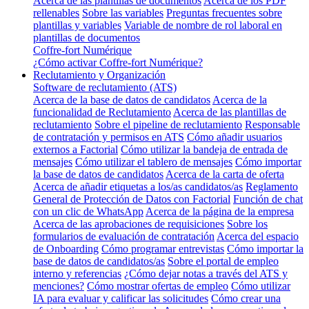
Acerca de las plantillas de documentos
Acerca de los PDF
rellenables
Sobre las variables
Preguntas frecuentes sobre
plantillas y variables
Variable de nombre de rol laboral en
plantillas de documentos
Coffre-fort Numérique
¿Cómo activar Coffre-fort Numérique?
Reclutamiento y Organización
Software de reclutamiento (ATS)
Acerca de la base de datos de candidatos
Acerca de la
funcionalidad de Reclutamiento
Acerca de las plantillas de
reclutamiento
Sobre el pipeline de reclutamiento
Responsable
de contratación y permisos en ATS
Cómo añadir usuarios
externos a Factorial
Cómo utilizar la bandeja de entrada de
mensajes
Cómo utilizar el tablero de mensajes
Cómo importar
la base de datos de candidatos
Acerca de la carta de oferta
Acerca de añadir etiquetas a los/as candidatos/as
Reglamento
General de Protección de Datos con Factorial
Función de chat
con un clic de WhatsApp
Acerca de la página de la empresa
Acerca de las aprobaciones de requisiciones
Sobre los
formularios de evaluación de contratación
Acerca del espacio
de Onboarding
Cómo programar entrevistas
Cómo importar la
base de datos de candidatos/as
Sobre el portal de empleo
interno y referencias
¿Cómo dejar notas a través del ATS y
menciones?
Cómo mostrar ofertas de empleo
Cómo utilizar
IA para evaluar y calificar las solicitudes
Cómo crear una