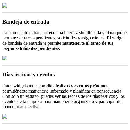
Bandeja
de
entrada
La
bandeja
de
entrada
ofrece
una
interfaz
simplificada
y
clara
que
te
permite
ver
tareas
pendientes
,
solicitudes
y
asignaciones
.
El
widget
de
bandeja
de
entrada
te
permite
mantenerte
al
tanto
de
tus
responsabilidades
pendientes
.
D
í
as
festivos
y
eventos
Estos
widgets
muestran
d
í
as
festivos
y
eventos
pr
ó
ximos
,
permiti
é
ndote
mantenerte
informado
y
planificar
en
consecuencia
.
Con
solo
un
vistazo
,
puedes
ver
las
fechas
de
los
d
í
as
festivos
y
los
eventos
de
la
empresa
para
mantenerte
organizado
y
participar
de
manera
m
á
s
efectiva
.