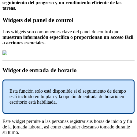
seguimiento
del
progreso
y
un
rendimiento
eficiente
de
las
tareas
.
Widgets
del
panel
de
control
Los
widgets
son
componentes
clave
del
panel
de
control
que
muestran
informaci
ó
n
espec
í
fica
o
proporcionan
un
acceso
f
á
cil
a
acciones
esenciales
.
Widget
de
entrada
de
horario
Esta
funci
ó
n
solo
est
á
disponible
si
el
seguimiento
de
tiempo
est
á
incluido
en
tu
plan
y
la
opci
ó
n
de
entrada
de
horario
en
escritorio
est
á
habilitada
.
Este
widget
permite
a
las
personas
registrar
sus
horas
de
inicio
y
fin
de
la
jornada
laboral
,
as
í
como
cualquier
descanso
tomado
durante
su
turno
.