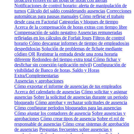
proactiva errores en las hojas de horas con alertas
Notificaciones de control horario: alerta de manipulación de
turnos
Cálculo del saldo considerando ausencias
Correcciones
automáticas para pausas manuales
Cómo reflejar el trabajo
desde casa en Factorial
Categorías y bloques de tiempo
Acerca de la compensación de horas extras con tiempo libre
Compensación de saldo negativo
Ausencias remuneradas
reflejadas en los cálculos de Forfait Jours
Filtros de control
horario
Cómo descargar informes de tiempo de empleados/as
despedidos/as
Solución de problemas de fichaje mediante
código QR
Registrar la entrada desde una zona horaria
diferente
Redondeo del tiempo extra total
Cómo fichar y
desfichar sin conexión (aplicación móvil)
Configuración de
visibilidad de Banco de horas, Saldo y Horas
Extra/Complementarias
Ausencias y aprobaciones
Cómo exportar el informe de ausencias de tus empleados
Acerca del calendario de ausencias
Cómo solicitar y asignar
ausencias
Sobre la solicitud de ausencias durante un periodo
bloqueado
Cómo aprobar y rechazar solicitudes de ausencia
Cómo configurar períodos bloqueados para las ausencias
Cómo ajustar los contadores de ausencia
Sobre ausencias y
aprobaciones
Cómo crear tipos de ausencia
Sobre el rol de
responsable de ausencias
Cómo crear sistemas de aprobación
de ausencias
Preguntas frecuentes sobre ausencias y