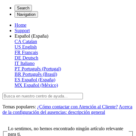
Search
Navigation
Home
Support
Español (España)
CA
Catalan
US
English
FR
Français
DE
Deutsch
IT
Italiano
PT
Português (Portugal)
BR
Português (Brasil)
ES
Español (España)
MX
Español (México)
Temas populares:
¿Cómo contactar con Atención al Cliente?
Acerca
de la configuración del ausencias: descripción general
Lo sentimos, no hemos encontrado ningún artículo relevante
para ti.