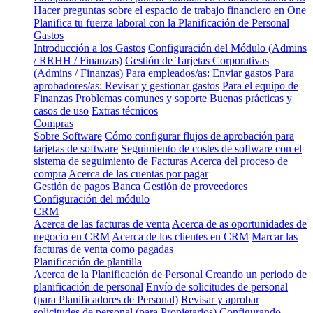
Hacer preguntas sobre el espacio de trabajo financiero en One
Planifica tu fuerza laboral con la Planificación de Personal
Gastos
Introducción a los Gastos
Configuración del Módulo (Admins
/ RRHH / Finanzas)
Gestión de Tarjetas Corporativas
(Admins / Finanzas)
Para empleados/as: Enviar gastos
Para
aprobadores/as: Revisar y gestionar gastos
Para el equipo de
Finanzas
Problemas comunes y soporte
Buenas prácticas y
casos de uso
Extras técnicos
Compras
Sobre Software
Cómo configurar flujos de aprobación para
tarjetas de software
Seguimiento de costes de software con el
sistema de seguimiento de Facturas
Acerca del proceso de
compra
Acerca de las cuentas por pagar
Gestión de pagos
Banca
Gestión de proveedores
Configuración del módulo
CRM
Acerca de las facturas de venta
Acerca de as oportunidades de
negocio en CRM
Acerca de los clientes en CRM
Marcar las
facturas de venta como pagadas
Planificación de plantilla
Acerca de la Planificación de Personal
Creando un periodo de
planificación de personal
Envío de solicitudes de personal
(para Planificadores de Personal)
Revisar y aprobar
solicitudes de personal (para Propietarios)
Configurando