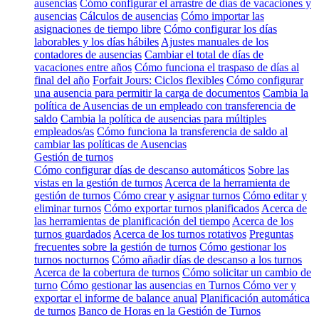
ausencias
Cómo configurar el arrastre de días de vacaciones y
ausencias
Cálculos de ausencias
Cómo importar las
asignaciones de tiempo libre
Cómo configurar los días
laborables y los días hábiles
Ajustes manuales de los
contadores de ausencias
Cambiar el total de días de
vacaciones entre años
Cómo funciona el traspaso de días al
final del año
Forfait Jours: Ciclos flexibles
Cómo configurar
una ausencia para permitir la carga de documentos
Cambia la
política de Ausencias de un empleado con transferencia de
saldo
Cambia la política de ausencias para múltiples
empleados/as
Cómo funciona la transferencia de saldo al
cambiar las políticas de Ausencias
Gestión de turnos
Cómo configurar días de descanso automáticos
Sobre las
vistas en la gestión de turnos
Acerca de la herramienta de
gestión de turnos
Cómo crear y asignar turnos
Cómo editar y
eliminar turnos
Cómo exportar turnos planificados
Acerca de
las herramientas de planificación del tiempo
Acerca de los
turnos guardados
Acerca de los turnos rotativos
Preguntas
frecuentes sobre la gestión de turnos
Cómo gestionar los
turnos nocturnos
Cómo añadir días de descanso a los turnos
Acerca de la cobertura de turnos
Cómo solicitar un cambio de
turno
Cómo gestionar las ausencias en Turnos
Cómo ver y
exportar el informe de balance anual
Planificación automática
de turnos
Banco de Horas en la Gestión de Turnos