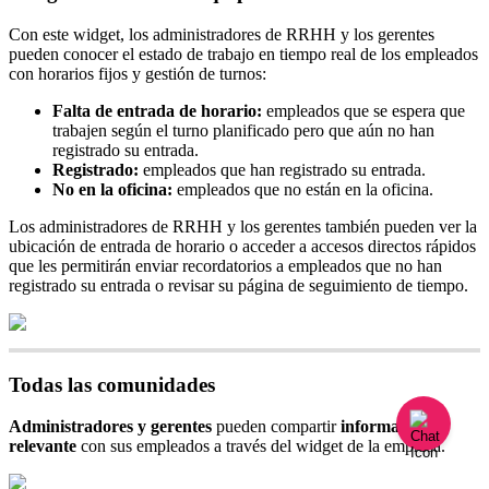
Con
este
widget
,
los
administradores
de
RRHH
y
los
gerentes
pueden
conocer
el
estado
de
trabajo
en
tiempo
real
de
los
empleados
con
horarios
fijos
y
gesti
ó
n
de
turnos
:
Falta
de
entrada
de
horario
:
empleados
que
se
espera
que
trabajen
seg
ú
n
el
turno
planificado
pero
que
a
ú
n
no
han
registrado
su
entrada
.
Registrado
:
empleados
que
han
registrado
su
entrada
.
No
en
la
oficina
:
empleados
que
no
est
á
n
en
la
oficina
.
Los
administradores
de
RRHH
y
los
gerentes
tambi
é
n
pueden
ver
la
ubicaci
ó
n
de
entrada
de
horario
o
acceder
a
accesos
directos
r
á
pidos
que
les
permitir
á
n
enviar
recordatorios
a
empleados
que
no
han
registrado
su
entrada
o
revisar
su
p
á
gina
de
seguimiento
de
tiempo
.
Todas
las
comunidades
Administradores
y
gerentes
pueden
compartir
informaci
ó
n
relevante
con
sus
empleados
a
trav
é
s
del
widget
de
la
empresa
.