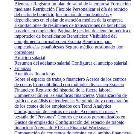
Bienestar
Registrar un plan de salud de la empresa
Formación
mediante Retribución Flexible
Personalizar el día de reinicio
del ciclo de beneficio
Inscripción de empleados/as y
dependientes en el plan de atención médica de la empresa
Exportaciones de resúmenes de transacciones de beneficios
basados en empleados
Página de gestión de atención médica e
importador de beneficiarios
Beneficios: Visibilidad del
cumplimiento normativo en España
Beneficios para
empleados/as españoles/as
Seguro médico gestionado por
corredores
Anticipo salarial
Resumen del adelanto salarial
Configurar el anticipo salarial
Finanzas
Analíticas financieras
Sobre el espacio de trabajo financiero
Acerca de los centros
de costos
Compatibilidad con múltiples divisas en Espacio
Financiero
Registro del historial de la fuerza laboral
Compensación en las analíticas financieras
Visualización de
gráficos y análisis de tendencias
Seguimiento y comparación
de los costos de los empleados con Trend Analytics
Configuración de centros de coste: Acciones en masa y
pestaña de "Personas"
Centros de costos personalizados en
Gastos de empleados
Configuración del espacio de trabajo
financiero
Acerca de FTE en Financial Workspace
Comparación de conceptos de nómina en el ámbito financiero