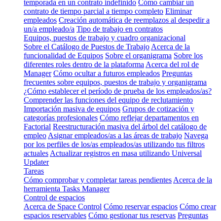
temporada en un contrato indefinido
Cómo cambiar un
contrato de tiempo parcial a tiempo completo
Eliminar
empleados
Creación automática de reemplazos al despedir a
un/a empleado/a
Tipo de trabajo en contratos
Equipos, puestos de trabajo y cuadro organizacional
Sobre el Catálogo de Puestos de Trabajo
Acerca de la
funcionalidad de Equipos
Sobre el organigrama
Sobre los
diferentes roles dentro de la plataforma
Acerca del rol de
Manager
Cómo ocultar a futuros empleados
Preguntas
frecuentes sobre equipos, puestos de trabajo y organigrama
¿Cómo establecer el período de prueba de los empleados/as?
Comprender las funciones del equipo de reclutamiento
Importación masiva de equipos
Grupos de cotización y
categorías profesionales
Cómo reflejar departamentos en
Factorial
Reestructuración masiva del árbol del catálogo de
empleo
Asignar empleados/as a las áreas de trabajo
Navega
por los perfiles de los/as empleados/as utilizando tus filtros
actuales
Actualizar registros en masa utilizando Universal
Updater
Tareas
Cómo comprobar y completar tareas pendientes
Acerca de la
herramienta Tasks Manager
Control de espacios
Acerca de Space Control
Cómo reservar espacios
Cómo crear
espacios reservables
Cómo gestionar tus reservas
Preguntas