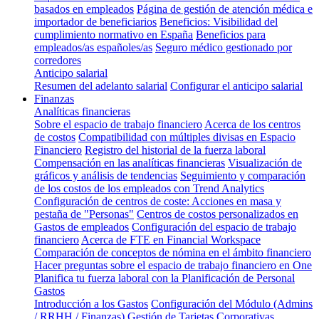
basados en empleados
Página de gestión de atención médica e
importador de beneficiarios
Beneficios: Visibilidad del
cumplimiento normativo en España
Beneficios para
empleados/as españoles/as
Seguro médico gestionado por
corredores
Anticipo salarial
Resumen del adelanto salarial
Configurar el anticipo salarial
Finanzas
Analíticas financieras
Sobre el espacio de trabajo financiero
Acerca de los centros
de costos
Compatibilidad con múltiples divisas en Espacio
Financiero
Registro del historial de la fuerza laboral
Compensación en las analíticas financieras
Visualización de
gráficos y análisis de tendencias
Seguimiento y comparación
de los costos de los empleados con Trend Analytics
Configuración de centros de coste: Acciones en masa y
pestaña de "Personas"
Centros de costos personalizados en
Gastos de empleados
Configuración del espacio de trabajo
financiero
Acerca de FTE en Financial Workspace
Comparación de conceptos de nómina en el ámbito financiero
Hacer preguntas sobre el espacio de trabajo financiero en One
Planifica tu fuerza laboral con la Planificación de Personal
Gastos
Introducción a los Gastos
Configuración del Módulo (Admins
/ RRHH / Finanzas)
Gestión de Tarjetas Corporativas