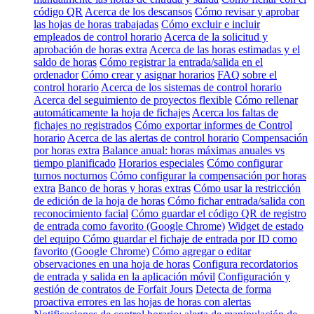
código QR
Acerca de los descansos
Cómo revisar y aprobar
las hojas de horas trabajadas
Cómo excluir e incluir
empleados de control horario
Acerca de la solicitud y
aprobación de horas extra
Acerca de las horas estimadas y el
saldo de horas
Cómo registrar la entrada/salida en el
ordenador
Cómo crear y asignar horarios
FAQ sobre el
control horario
Acerca de los sistemas de control horario
Acerca del seguimiento de proyectos flexible
Cómo rellenar
automáticamente la hoja de fichajes
Acerca los faltas de
fichajes no registrados
Cómo exportar informes de Control
horario
Acerca de las alertas de control horario
Compensación
por horas extra
Balance anual: horas máximas anuales vs
tiempo planificado
Horarios especiales
Cómo configurar
turnos nocturnos
Cómo configurar la compensación por horas
extra
Banco de horas y horas extras
Cómo usar la restricción
de edición de la hoja de horas
Cómo fichar entrada/salida con
reconocimiento facial
Cómo guardar el código QR de registro
de entrada como favorito (Google Chrome)
Widget de estado
del equipo
Cómo guardar el fichaje de entrada por ID como
favorito (Google Chrome)
Cómo agregar o editar
observaciones en una hoja de horas
Configura recordatorios
de entrada y salida en la aplicación móvil
Configuración y
gestión de contratos de Forfait Jours
Detecta de forma
proactiva errores en las hojas de horas con alertas