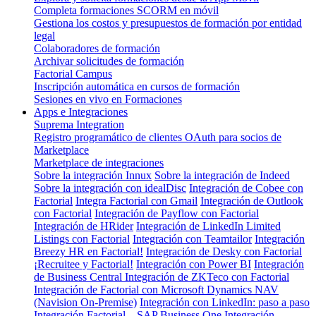
Completa formaciones SCORM en móvil
Gestiona los costos y presupuestos de formación por entidad
legal
Colaboradores de formación
Archivar solicitudes de formación
Factorial Campus
Inscripción automática en cursos de formación
Sesiones en vivo en Formaciones
Apps e Integraciones
Suprema Integration
Registro programático de clientes OAuth para socios de
Marketplace
Marketplace de integraciones
Sobre la integración Innux
Sobre la integración de Indeed
Sobre la integración con idealDisc
Integración de Cobee con
Factorial
Integra Factorial con Gmail
Integración de Outlook
con Factorial
Integración de Payflow con Factorial
Integración de HRider
Integración de LinkedIn Limited
Listings con Factorial
Integración con Teamtailor
Integración
Breezy HR en Factorial!
Integración de Desky con Factorial
¡Recruitee y Factorial!
Integración con Power BI
Integración
de Business Central
Integración de ZKTeco con Factorial
Integración de Factorial con Microsoft Dynamics NAV
(Navision On-Premise)
Integración con LinkedIn: paso a paso
Integración Factorial – SAP Business One
Integración