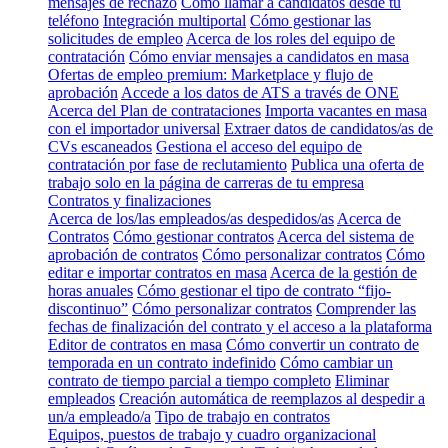
mensajes de rechazo
Cómo llamar a candidatos desde tu
teléfono
Integración multiportal
Cómo gestionar las
solicitudes de empleo
Acerca de los roles del equipo de
contratación
Cómo enviar mensajes a candidatos en masa
Ofertas de empleo premium: Marketplace y flujo de
aprobación
Accede a los datos de ATS a través de ONE
Acerca del Plan de contrataciones
Importa vacantes en masa
con el importador universal
Extraer datos de candidatos/as de
CVs escaneados
Gestiona el acceso del equipo de
contratación por fase de reclutamiento
Publica una oferta de
trabajo solo en la página de carreras de tu empresa
Contratos y finalizaciones
Acerca de los/las empleados/as despedidos/as
Acerca de
Contratos
Cómo gestionar contratos
Acerca del sistema de
aprobación de contratos
Cómo personalizar contratos
Cómo
editar e importar contratos en masa
Acerca de la gestión de
horas anuales
Cómo gestionar el tipo de contrato “fijo-
discontinuo”
Cómo personalizar contratos
Comprender las
fechas de finalización del contrato y el acceso a la plataforma
Editor de contratos en masa
Cómo convertir un contrato de
temporada en un contrato indefinido
Cómo cambiar un
contrato de tiempo parcial a tiempo completo
Eliminar
empleados
Creación automática de reemplazos al despedir a
un/a empleado/a
Tipo de trabajo en contratos
Equipos, puestos de trabajo y cuadro organizacional