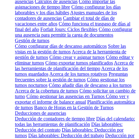
ausencias
Cálculos de ausencias
Cómo importar las
asignaciones de tiempo libre
Cómo configurar los días
laborables y los días hábiles
Ajustes manuales de los
contadores de ausencias
Cambiar el total de días de
vacaciones entre años
Cómo funciona el traspaso de días al
final del año
Forfait Jours: Ciclos flexibles
Cómo configurar
una ausencia para permitir la carga de documentos
Gestión de turnos
Cómo configurar días de descanso automáticos
Sobre las
vistas en la gestión de turnos
Acerca de la herramienta de
gestión de turnos
Cómo crear y asignar turnos
Cómo editar y
eliminar turnos
Cómo exportar turnos planificados
Acerca de
las herramientas de planificación del tiempo
Acerca de los
turnos guardados
Acerca de los turnos rotativos
Preguntas
frecuentes sobre la gestión de turnos
Cómo gestionar los
turnos nocturnos
Cómo añadir días de descanso a los turnos
Acerca de la cobertura de turnos
Cómo solicitar un cambio de
turno
Cómo gestionar las ausencias en Turnos
Cómo ver y
exportar el informe de balance anual
Planificación automática
de turnos
Banco de Horas en la Gestión de Turnos
Deducciones de ausencias
Deducción de contadores de tiempo libre
Días del calendario:
todas las herramientas de planificación
Días laborables:
Deducción del contrato
Días laborables: Deducción por
turnos
Días laborables: Deducción del trabajo
Deducción por