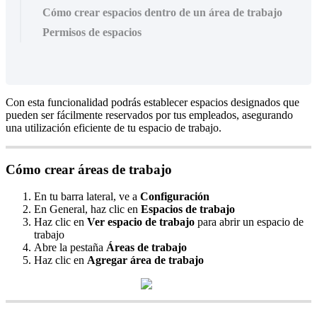
Cómo crear espacios dentro de un área de trabajo
Permisos de espacios
Con
esta
funcionalidad
podr
á
s
establecer
espacios
designados
que
pueden
ser
f
á
cilmente
reservados
por
tus
empleados
,
asegurando
una
utilizaci
ó
n
eficiente
de
tu
espacio
de
trabajo
.
C
ó
mo
crear
á
reas
de
trabajo
En
tu
barra
lateral
,
ve
a
Configuraci
ó
n
En
General
,
haz
clic
en
Espacios
de
trabajo
Haz
clic
en
Ver
espacio
de
trabajo
para
abrir
un
espacio
de
trabajo
Abre
la
pesta
ñ
a
Á
reas
de
trabajo
Haz
clic
en
Agregar
á
rea
de
trabajo