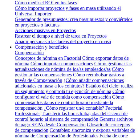
Cómo medir el ROI en tus fases
Cómo importar proyectos y fases en masa utilizando el
Universal Importer
Generador de presupuestos: crea presupuestos y conviértelos
en proyectos o facturas
Acciones masivas en Proyectos
Rastrear el tiempo a nivel de tarea en Proyectos
Añadir personas a las tareas del proyecto en masa
Compensación y beneficios
Compensación
Conceptos de nómina en Factorial
Cómo exportar datos de
nómina
Cómo importar compensaciones
Cómo gestionar las
actualizaciones de nómina de los/as empleados/as
Cómo
gestionar las compensaciones
Cómo reembolsar gastos a
través de Compensación
¿Cómo añadir compensaciones
adicionales en masa a los contratos?
Estados del ciclo: realiza
un seguimiento y controla tu ejecución de nómina
Cómo
configurar el vale de comida como compensación
Cómo
compensar los datos de control horario mediante la
compensación
¿Cómo registrar un/a contable?
Factorial
Professionals
Transferir las horas trabajadas del sistema de
control horario al sistema de compensación
Generar archivos
de pago SEPA desde Compensación
Glosario de conceptos
de compensación
Contables: sincroniza y exporta variables de
nómina de Compensación de Profesionales
Fecha de corte