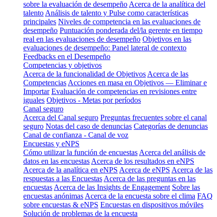
sobre la evaluación de desempeño
Acerca de la analítica del
talento
Análisis de talento y Pulse como características
principales
Niveles de competencia en las evaluaciones de
desempeño
Puntuación ponderada del/la gerente en tiempo
real en las evaluaciones de desempeño
Objetivos en las
evaluaciones de desempeño: Panel lateral de contexto
Feedbacks en el Desempeño
Competencias y objetivos
Acerca de la funcionalidad de Objetivos
Acerca de las
Competencias
Acciones en masa en Objetivos — Eliminar e
Importar
Evaluación de competencias en revisiones entre
iguales
Objetivos - Metas por períodos
Canal seguro
Acerca del Canal seguro
Preguntas frecuentes sobre el canal
seguro
Notas del caso de denuncias
Categorías de denuncias
Canal de confianza - Canal de voz
Encuestas y eNPS
Cómo utilizar la función de encuestas
Acerca del análisis de
datos en las encuestas
Acerca de los resultados en eNPS
Acerca de la analítica en eNPS
Acerca de eNPS
Acerca de las
respuestas a las Encuestas
Acerca de las preguntas en las
encuestas
Acerca de las Insights de Engagement
Sobre las
encuestas anónimas
Acerca de la encuesta sobre el clima
FAQ
sobre encuestas & eNPS
Encuestas en dispositivos móviles
Solución de problemas de la encuesta