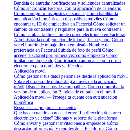
Bandeja de entrada: notificaciones y solicitudes centralizadas
Cómo sincronizar Factorial con tu aplicación de calendario
Cómo configurar tus ajustes personales
Cómo habilitar la
autenticación biométrica en dispositivos móviles
Cómo
encontrar tu ID de empleado/a en Factorial
Cómo solicitar un
cambio de contraseña y requisitos para la nueva contraseña
Cómo cambiar la dirección de correo electrónico en Factorial
Administrar la configuración de idioma, fecha y hora
Cómo
ver el horario de trabajo de un empleado
Nombre de
preferencia en Factorial
Subida de foto de perfil
Cómo
acceder Factorial por primera vez como empleado
Cómo
jubilar a un empleado
Confirmación automática por correo
electrónico para dominios verificados
Aplicación móvil
Cómo gestionar tus datos personales desde la aplicación móvil
Sobre el proceso de onboarding a través de la aplicación
móvil
Dispositivos móviles compatibles
Cómo comprobar la
versión de tu aplicación
Bandeja de entrada en el móvil
Aplicación móvil — Protege tu cuenta con autenticación
biométrica
Respuestas a preguntas frecuentes
Qué hacer cuando aparece el error “La dirección de correo
electrónico ya existe”
Idiomas y soporte de la plataforma
Cómo enviar y gestionar invitaciones a empleados
Cómo
descargar información y reportes de la Plataforma
Cómo