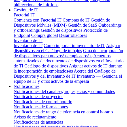
bidireccional de InfoJobs
Gestión de IT
Factorial IT
Comienza con Factorial IT
Compras de IT
Gestión de
Dispositivos Móviles (MDM)
Gestión de SaaS
Onboardings
y offboardings
Gestión de dispositivos
Protección de
Endpoint
Compra global
Desarrolladores
Inventario de IT
Inventario de IT
Cómo importar tu inventario de IT
Asignar
dispositivos en el Catálogo de trabajos
Guía de incorporación
de dispositivos para nuevos/as empleados/as
Acuerdos
automatizados de documentos de dispositivos en el Inventario
de TI
Catálogo de dispositivos
Asignar activos de IT durante
la incorporación de empleados/as
Acerca del Catálogo de
Dispositivos y del Inventario de IT
Inventario — Gestiona el
equipo de IT y otros activos de la empresa
Notificaciones
Notificaciones del canal seguro, espacios y comunidades
Notificaciones de proyectos
Notificaciones de control horario
Notificaciones de formaciones
Notificaciones de rango de tolerancia en control horario
Avisos de reclutamiento
Notificaciones de ausencias