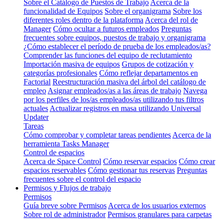
Sobre el Catálogo de Puestos de Trabajo
Acerca de la
funcionalidad de Equipos
Sobre el organigrama
Sobre los
diferentes roles dentro de la plataforma
Acerca del rol de
Manager
Cómo ocultar a futuros empleados
Preguntas
frecuentes sobre equipos, puestos de trabajo y organigrama
¿Cómo establecer el período de prueba de los empleados/as?
Comprender las funciones del equipo de reclutamiento
Importación masiva de equipos
Grupos de cotización y
categorías profesionales
Cómo reflejar departamentos en
Factorial
Reestructuración masiva del árbol del catálogo de
empleo
Asignar empleados/as a las áreas de trabajo
Navega
por los perfiles de los/as empleados/as utilizando tus filtros
actuales
Actualizar registros en masa utilizando Universal
Updater
Tareas
Cómo comprobar y completar tareas pendientes
Acerca de la
herramienta Tasks Manager
Control de espacios
Acerca de Space Control
Cómo reservar espacios
Cómo crear
espacios reservables
Cómo gestionar tus reservas
Preguntas
frecuentes sobre el control del espacio
Permisos y Flujos de trabajo
Permisos
Guía breve sobre Permisos
Acerca de los usuarios externos
Sobre rol de administrador
Permisos granulares para carpetas