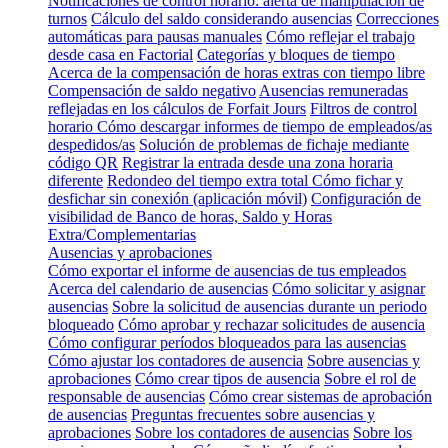
Notificaciones de control horario: alerta de manipulación de
turnos
Cálculo del saldo considerando ausencias
Correcciones
automáticas para pausas manuales
Cómo reflejar el trabajo
desde casa en Factorial
Categorías y bloques de tiempo
Acerca de la compensación de horas extras con tiempo libre
Compensación de saldo negativo
Ausencias remuneradas
reflejadas en los cálculos de Forfait Jours
Filtros de control
horario
Cómo descargar informes de tiempo de empleados/as
despedidos/as
Solución de problemas de fichaje mediante
código QR
Registrar la entrada desde una zona horaria
diferente
Redondeo del tiempo extra total
Cómo fichar y
desfichar sin conexión (aplicación móvil)
Configuración de
visibilidad de Banco de horas, Saldo y Horas
Extra/Complementarias
Ausencias y aprobaciones
Cómo exportar el informe de ausencias de tus empleados
Acerca del calendario de ausencias
Cómo solicitar y asignar
ausencias
Sobre la solicitud de ausencias durante un periodo
bloqueado
Cómo aprobar y rechazar solicitudes de ausencia
Cómo configurar períodos bloqueados para las ausencias
Cómo ajustar los contadores de ausencia
Sobre ausencias y
aprobaciones
Cómo crear tipos de ausencia
Sobre el rol de
responsable de ausencias
Cómo crear sistemas de aprobación
de ausencias
Preguntas frecuentes sobre ausencias y
aprobaciones
Sobre los contadores de ausencias
Sobre los