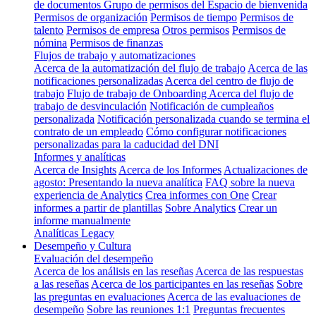
de documentos
Grupo de permisos del Espacio de bienvenida
Permisos de organización
Permisos de tiempo
Permisos de
talento
Permisos de empresa
Otros permisos
Permisos de
nómina
Permisos de finanzas
Flujos de trabajo y automatizaciones
Acerca de la automatización del flujo de trabajo
Acerca de las
notificaciones personalizadas
Acerca del centro de flujo de
trabajo
Flujo de trabajo de Onboarding
Acerca del flujo de
trabajo de desvinculación
Notificación de cumpleaños
personalizada
Notificación personalizada cuando se termina el
contrato de un empleado
Cómo configurar notificaciones
personalizadas para la caducidad del DNI
Informes y analíticas
Acerca de Insights
Acerca de los Informes
Actualizaciones de
agosto: Presentando la nueva analítica
FAQ sobre la nueva
experiencia de Analytics
Crea informes con One
Crear
informes a partir de plantillas
Sobre Analytics
Crear un
informe manualmente
Analíticas Legacy
Desempeño y Cultura
Evaluación del desempeño
Acerca de los análisis en las reseñas
Acerca de las respuestas
a las reseñas
Acerca de los participantes en las reseñas
Sobre
las preguntas en evaluaciones
Acerca de las evaluaciones de
desempeño
Sobre las reuniones 1:1
Preguntas frecuentes