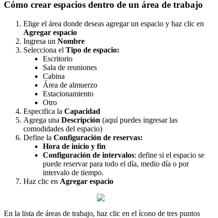
C
ó
mo
crear
espacios
dentro
de
un
á
rea
de
trabajo
Elige
el
á
rea
donde
deseas
agregar
un
espacio
y
haz
clic
en
Agregar
espacio
Ingresa
un
Nombre
Selecciona
el
Tipo
de
espacio
:
Escritorio
Sala
de
reuniones
Cabina
Á
rea
de
almuerzo
Estacionamiento
Otro
Especifica
la
Capacidad
Agrega
una
Descripci
ó
n
(
aqu
í
puedes
ingresar
las
comodidades
del
espacio
)
Define
la
Configuraci
ó
n
de
reservas
:
Hora
de
inicio
y
fin
Configuraci
ó
n
de
intervalos
:
define
si
el
espacio
se
puede
reservar
para
todo
el
d
í
a
,
medio
d
í
a
o
por
intervalo
de
tiempo
.
Haz
clic
en
Agregar
espacio
En
la
lista
de
á
reas
de
trabajo
,
haz
clic
en
el
í
cono
de
tres
puntos