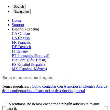
Search
Navigation
Home
Support
Español (España)
CA
Catalan
US
English
FR
Français
DE
Deutsch
IT
Italiano
PT
Português (Portugal)
BR
Português (Brasil)
ES
Español (España)
MX
Español (México)
Temas populares:
¿Cómo contactar con Atención al Cliente?
Acerca
de la configuración del ausencias: descripción general
Lo sentimos, no hemos encontrado ningún artículo relevante
para ti.