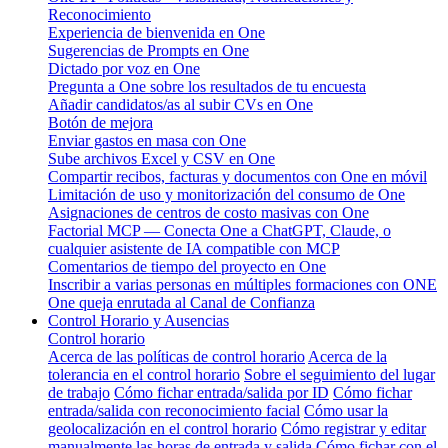
Reconocimiento
Experiencia de bienvenida en One
Sugerencias de Prompts en One
Dictado por voz en One
Pregunta a One sobre los resultados de tu encuesta
Añadir candidatos/as al subir CVs en One
Botón de mejora
Enviar gastos en masa con One
Sube archivos Excel y CSV en One
Compartir recibos, facturas y documentos con One en móvil
Limitación de uso y monitorización del consumo de One
Asignaciones de centros de costo masivas con One
Factorial MCP — Conecta One a ChatGPT, Claude, o
cualquier asistente de IA compatible con MCP
Comentarios de tiempo del proyecto en One
Inscribir a varias personas en múltiples formaciones con ONE
One queja enrutada al Canal de Confianza
Control Horario y Ausencias
Control horario
Acerca de las políticas de control horario
Acerca de la
tolerancia en el control horario
Sobre el seguimiento del lugar
de trabajo
Cómo fichar entrada/salida por ID
Cómo fichar
entrada/salida con reconocimiento facial
Cómo usar la
geolocalización en el control horario
Cómo registrar y editar
manualmente las horas de entrada y salida
Cómo fichar con el