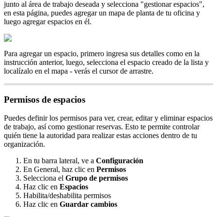
junto
al
á
rea
de
trabajo
deseada
y
selecciona
"
gestionar
espacios
"
,
en
esta
p
á
gina
,
puedes
agregar
un
mapa
de
planta
de
tu
oficina
y
luego
agregar
espacios
en
é
l
.
Para
agregar
un
espacio
,
primero
ingresa
sus
detalles
como
en
la
instrucci
ó
n
anterior
,
luego
,
selecciona
el
espacio
creado
de
la
lista
y
local
í
zalo
en
el
mapa
-
ver
á
s
el
cursor
de
arrastre
.
Permisos
de
espacios
Puedes
definir
los
permisos
para
ver
,
crear
,
editar
y
eliminar
espacios
de
trabajo
,
as
í
como
gestionar
reservas
.
Esto
te
permite
controlar
qui
é
n
tiene
la
autoridad
para
realizar
estas
acciones
dentro
de
tu
organizaci
ó
n
.
En
tu
barra
lateral
,
ve
a
Configuraci
ó
n
En
General
,
haz
clic
en
Permisos
Selecciona
el
Grupo
de
permisos
Haz
clic
en
Espacios
Habilita
/
deshabilita
permisos
Haz
clic
en
Guardar
cambios