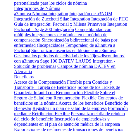
personalizada para los ciclos de nómina
Integraciones de Nómina
a3innuva Nómina Integration
Integración de a3NOM
Integración de Zucchetti
Silae Integration
Integración de PHC
Guía de integración: Factorial x Milena
Primavera Integration
Factorial – Sage 200 Integración
Compatibilidad con
múltiples integraciones de nómina en el módulo de
compensación
Sincronización bidireccional de bajas por
enfermedad (Incapacidades Temporales) de a3innuva a
Factorial
Sincronizar ausencias en bloque con a3innuva
Gestiona los periodos de actividad de los 'fijos-discontinuos'
con a3innuva
Sage 100
DATEV LAUDS Integration -
Solución de problemas
Campos de nómina DATEV en
Alemania
Beneficios
Acerca de la Compensación Flexible para Comidas y
Transporte - Tarjeta de Beneficios
Sobre de los Tickets de
Guardería Infantil con Remuneración Flexible
Sobre el
Seguro de Salud con Remuneración Flexible
Conceptos de
beneficios en la nómina
Acerca de los beneficios
Beneficio de
Bienestar
Registrar un plan de salud de la empresa
Formación
mediante Retribución Flexible
Personalizar el día de reinicio
del ciclo de beneficio
Inscripción de empleados/as y
dependientes en el plan de atención médica de la empresa
Exportaciones de resúmenes de transacciones de beneficios