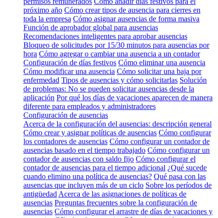
permisos remunerados
Cómo añadir días festivos para el
próximo año
Cómo crear tipos de ausencia para cierres en
toda la empresa
Cómo asignar ausencias de forma masiva
Función de aprobador global para ausencias
Recomendaciones inteligentes para aprobar ausencias
Bloqueo de solicitudes por 15/30 minutos para ausencias por
hora
Cómo agregar o cambiar una ausencia a un contador
Configuración de días festivos
Cómo eliminar una ausencia
Cómo modificar una ausencia
Cómo solicitar una baja por
enfermedad
Tipos de ausencias y cómo solicitarlas
Solución
de problemas: No se pueden solicitar ausencias desde la
aplicación
Por qué los días de vacaciones aparecen de manera
diferente para empleados y administradores
Configuración de ausencias
Acerca de la configuración del ausencias: descripción general
Cómo crear y asignar políticas de ausencias
Cómo configurar
los contadores de ausencias
Cómo configurar un contador de
ausencias basado en el tiempo trabajado
Cómo configurar un
contador de ausencias con saldo fijo
Cómo configurar el
contador de ausencias para el tiempo adicional
¿Qué sucede
cuando elimino una política de ausencias?
Qué pasa con las
ausencias que incluyen más de un ciclo
Sobre los períodos de
antigüedad
Acerca de las asignaciones de políticas de
ausencias
Preguntas frecuentes sobre la configuración de
ausencias
Cómo configurar el arrastre de días de vacaciones y