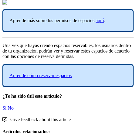
Aprende
m
á
s
sobre
los
permisos
de
espacios
aqu
í
.
Una
vez
que
hayas
creado
espacios
reservables
,
los
usuarios
dentro
de
tu
organizaci
ó
n
podr
á
n
ver
y
reservar
estos
espacios
de
acuerdo
con
las
opciones
de
reserva
definidas
.
Aprende
c
ó
mo
reservar
espacios
¿Te ha sido útil este artículo?
Sí
No
Give feedback about this article
Artículos relacionados: