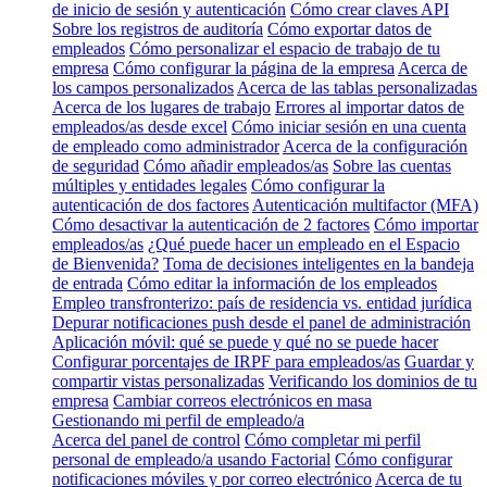
de inicio de sesión y autenticación
Cómo crear claves API
Sobre los registros de auditoría
Cómo exportar datos de
empleados
Cómo personalizar el espacio de trabajo de tu
empresa
Cómo configurar la página de la empresa
Acerca de
los campos personalizados
Acerca de las tablas personalizadas
Acerca de los lugares de trabajo
Errores al importar datos de
empleados/as desde excel
Cómo iniciar sesión en una cuenta
de empleado como administrador
Acerca de la configuración
de seguridad
Cómo añadir empleados/as
Sobre las cuentas
múltiples y entidades legales
Cómo configurar la
autenticación de dos factores
Autenticación multifactor (MFA)
Cómo desactivar la autenticación de 2 factores
Cómo importar
empleados/as
¿Qué puede hacer un empleado en el Espacio
de Bienvenida?
Toma de decisiones inteligentes en la bandeja
de entrada
Cómo editar la información de los empleados
Empleo transfronterizo: país de residencia vs. entidad jurídica
Depurar notificaciones push desde el panel de administración
Aplicación móvil: qué se puede y qué no se puede hacer
Configurar porcentajes de IRPF para empleados/as
Guardar y
compartir vistas personalizadas
Verificando los dominios de tu
empresa
Cambiar correos electrónicos en masa
Gestionando mi perfil de empleado/a
Acerca del panel de control
Cómo completar mi perfil
personal de empleado/a usando Factorial
Cómo configurar
notificaciones móviles y por correo electrónico
Acerca de tu